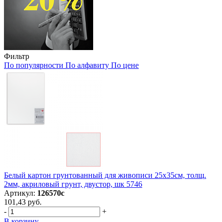
Фильтр
По популярности
По алфавиту
По цене
Белый картон грунтованный для живописи 25х35см, толщ.
2мм, акриловый грунт, двустор, шк 5746
Артикул:
126570с
101,43 руб.
-
+
В корзину