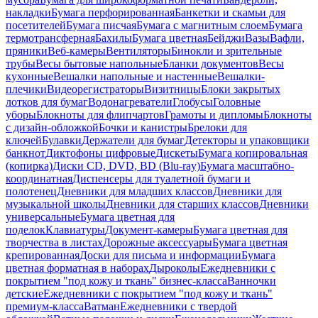
накладки
Бумага перфорированная
Банкетки и скамьи для
посетителей
Бумага писчая
Бумага с магнитным слоем
Бумага
термотрансферная
Бахилы
Бумага цветная
Бейджи
Вазы
Вафли,
пряники
Веб-камеры
Вентиляторы
Бинокли и зрительные
трубы
Весы бытовые напольные
Бланки документов
Весы
кухонные
Вешалки напольные и настенные
Вешалки-
плечики
Видеорегистраторы
Визитницы
Блоки закрытых
лотков для бумаг
Водонагреватели
Глобусы
Головные
уборы
Блокноты для флипчартов
Грамоты и дипломы
Блокноты
с дизайн-обложкой
Бочки и канистры
Брелоки для
ключей
Булавки
Держатели для бумаг
Детекторы и упаковщики
банкнот
Диктофоны цифровые
Дискеты
Бумага копировальная
(копирка)
Диски CD, DVD, BD (Blu-ray)
Бумага масштабно-
координатная
Диспенсеры для туалетной бумаги и
полотенец
Дневники для младших классов
Дневники для
музыкальной школы
Дневники для старших классов
Дневники
универсальные
Бумага цветная для
поделок
Клавиатуры
Документ-камеры
Бумага цветная для
творчества в листах
Дорожные аксессуары
Бумага цветная
крепированная
Доски для письма и информации
Бумага
цветная форматная в наборах
Дыроколы
Ежедневники с
покрытием "под кожу и ткань" бизнес-класса
Ванночки
детские
Ежедневники с покрытием "под кожу и ткань"
премиум-класса
Ватман
Ежедневники с твердой