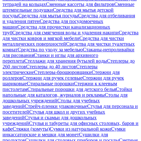
тетрадей на кольцах
Сменные кассеты для фильтров
Сменные
штемпельные подушки
Средства для мытья детской
посуды
Средства для мытья посуды
Средства для отбеливания
и удаления пятен
Средства для посудомоечных
машин
Средства для прочистки канализационных
труб
Средства для смягчения воды и удаления накипи
Средства
для чистки ковров и мягкой мебели
Средства для чистки
металлических поверхностей
Средства для чистки туалетных
комнат
Средства по уходу за мебелью
Стаканы-непроливайки
для рисования
Станки и иглы для архивного
переплета
Стеллажи для хранения бутылей воды
Степлеры до
260 листов
Степлеры до 40 листов
Степлеры
электрические
Степлеры-брошюровщики
Стержни для
роллеров
Стержни для ручек гелевые
Стержни для ручек
шариковые
Стиральные порошки
Стержни к клеевым
пистолетам
Стиральные порошки для детского белья
Стойки
напольные для каталогов, журналов и рекламы
Столы для
дошкольных учреждений
Столы для учебных
заведений
Стрейч-пленки упаковочные
Стулья для персонала и
посетителей
Стулья для школ и других учебных
заведений
Стулья и скамьи для дошкольных
учреждений
Стулья и табуреты для офисных столовых, баров и
кафе
Стяжки (хомуты)
Сумки из натуральной кожи
Сумки
инкассаторские и мешки для монет
Сушилки для
продуктов
Сушилки для столовых приборов и посуды
Счетные