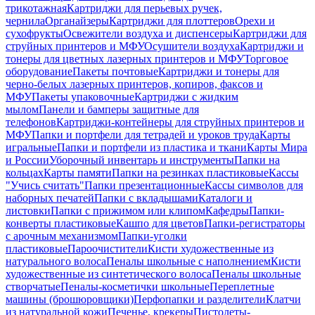
трикотажная
Картриджи для перьевых ручек,
чернила
Органайзеры
Картриджи для плоттеров
Орехи и
сухофрукты
Освежители воздуха и диспенсеры
Картриджи для
струйных принтеров и МФУ
Осушители воздуха
Картриджи и
тонеры для цветных лазерных принтеров и МФУ
Торговое
оборудование
Пакеты почтовые
Картриджи и тонеры для
черно-белых лазерных принтеров, копиров, факсов и
МФУ
Пакеты упаковочные
Картриджи с жидким
мылом
Панели и бамперы защитные для
телефонов
Картриджи-контейнеры для струйных принтеров и
МФУ
Папки и портфели для тетрадей и уроков труда
Карты
игральные
Папки и портфели из пластика и ткани
Карты Мира
и России
Уборочный инвентарь и инструменты
Папки на
кольцах
Карты памяти
Папки на резинках пластиковые
Кассы
"Учись считать"
Папки презентационные
Кассы символов для
наборных печатей
Папки с вкладышами
Каталоги и
листовки
Папки с прижимом или клипом
Кафедры
Папки-
конверты пластиковые
Кашпо для цветов
Папки-регистраторы
с арочным механизмом
Папки-уголки
пластиковые
Пароочистители
Кисти художественные из
натурального волоса
Пеналы школьные с наполнением
Кисти
художественные из синтетического волоса
Пеналы школьные
створчатые
Пеналы-косметички школьные
Переплетные
машины (брошюровщики)
Перфопапки и разделители
Клатчи
из натуральной кожи
Печенье, крекеры
Пистолеты-