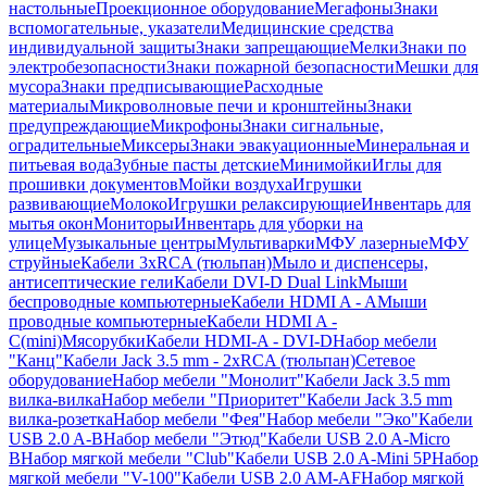
настольные
Проекционное оборудование
Мегафоны
Знаки
вспомогательные, указатели
Медицинские средства
индивидуальной защиты
Знаки запрещающие
Мелки
Знаки по
электробезопасности
Знаки пожарной безопасности
Мешки для
мусора
Знаки предписывающие
Расходные
материалы
Микроволновые печи и кронштейны
Знаки
предупреждающие
Микрофоны
Знаки сигнальные,
оградительные
Миксеры
Знаки эвакуационные
Минеральная и
питьевая вода
Зубные пасты детские
Минимойки
Иглы для
прошивки документов
Мойки воздуха
Игрушки
развивающие
Молоко
Игрушки релаксирующие
Инвентарь для
мытья окон
Мониторы
Инвентарь для уборки на
улице
Музыкальные центры
Мультиварки
МФУ лазерные
МФУ
струйные
Кабели 3xRCA (тюльпан)
Мыло и диспенсеры,
антисептические гели
Кабели DVI-D Dual Link
Мыши
беспроводные компьютерные
Кабели HDMI A - A
Мыши
проводные компьютерные
Кабели HDMI A -
C(mini)
Мясорубки
Кабели HDMI-A - DVI-D
Набор мебели
"Канц"
Кабели Jack 3.5 mm - 2xRCA (тюльпан)
Сетевое
оборудование
Набор мебели "Монолит"
Кабели Jack 3.5 mm
вилка-вилка
Набор мебели "Приоритет"
Кабели Jack 3.5 mm
вилка-розетка
Набор мебели "Фея"
Набор мебели "Эко"
Кабели
USB 2.0 A-B
Набор мебели "Этюд"
Кабели USB 2.0 A-Micro
B
Набор мягкой мебели "Club"
Кабели USB 2.0 A-Mini 5P
Набор
мягкой мебели "V-100"
Кабели USB 2.0 AM-AF
Набор мягкой