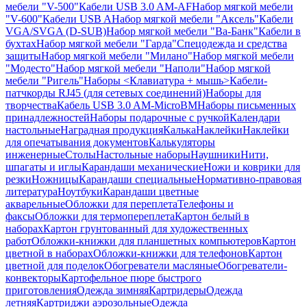
мебели "V-500"
Кабели USB 3.0 AM-AF
Набор мягкой мебели
"V-600"
Кабели USB A
Набор мягкой мебели "Аксель"
Кабели
VGA/SVGA (D-SUB)
Набор мягкой мебели "Ва-Банк"
Кабели в
бухтах
Набор мягкой мебели "Гарда"
Спецодежда и средства
защиты
Набор мягкой мебели "Милано"
Набор мягкой мебели
"Модесто"
Набор мягкой мебели "Наполи"
Набор мягкой
мебели "Ригель"
Наборы <Клавиатура + мышь>
Кабели-
патчкорды RJ45 (для сетевых соединений)
Наборы для
творчества
Кабель USB 3.0 AM-MicroBM
Наборы письменных
принадлежностей
Наборы подарочные с ручкой
Календари
настольные
Наградная продукция
Калька
Наклейки
Наклейки
для опечатывания документов
Калькуляторы
инженерные
Столы
Настольные наборы
Наушники
Нити,
шпагаты и иглы
Карандаши механические
Ножи и коврики для
резки
Ножницы
Карандаши специальные
Нормативно-правовая
литература
Ноутбуки
Карандаши цветные
акварельные
Обложки для переплета
Телефоны и
факсы
Обложки для термопереплета
Картон белый в
наборах
Картон грунтованный для художественных
работ
Обложки-книжки для планшетных компьютеров
Картон
цветной в наборах
Обложки-книжки для телефонов
Картон
цветной для поделок
Обогреватели масляные
Обогреватели-
конвекторы
Картофельное пюре быстрого
приготовления
Одежда зимняя
Картридеры
Одежда
летняя
Картриджи аэрозольные
Одежда