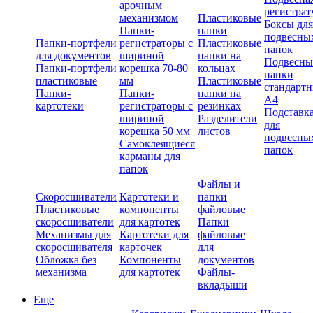
арочным
регистрат
механизмом
Пластиковые
Боксы для
Папки-
папки
подвесны
Папки-портфели
регистраторы с
Пластиковые
папок
для документов
шириной
папки на
Подвесны
Папки-портфели
корешка 70-80
кольцах
папки
пластиковые
мм
Пластиковые
стандарт
Папки-
Папки-
папки на
А4
картотеки
регистраторы с
резинках
Подставк
шириной
Разделители
для
корешка 50 мм
листов
подвесны
Самоклеящиеся
папок
карманы для
папок
Файлы и
Скоросшиватели
Картотеки и
папки
Пластиковые
компоненты
файловые
скоросшиватели
для картотек
Папки
Механизмы для
Картотеки для
файловые
скоросшивателя
карточек
для
Обложка без
Компоненты
документов
механизма
для картотек
Файлы-
вкладыши
Еще