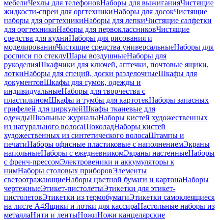
мебели
Чехлы для телефонов
Наборы для выжигания
Чистящие
жидкости-спреи для оргтехники
Наборы для досок
Чистящие
наборы для оргтехники
Наборы для лепки
Чистящие салфетки
для оргтехники
Наборы для первоклассников
Чистящие
средства для кухни
Наборы для рисования и
моделирования
Чистящие средства универсальные
Наборы для
росписи по стеклу
Шары воздушные
Наборы для
рукоделия
Шкафчики для ключей, аптечки, почтовые ящики,
лотки
Наборы для специй, доски разделочные
Шкафы для
документов
Шкафы для сумок, одежды и
индивидуальные
Наборы для творчества с
пластилином
Шкафы и тумбы для картотек
Наборы запасных
грифелей для циркулей
Шкафы тканевые для
одежды
Школьные журналы
Наборы кистей художественных
из натурального волоса
Шоколад
Наборы кистей
художественных из синтетического волоса
Штампы и
печати
Наборы офисные пластиковые с наполнением
Экраны
напольные
Наборы с ежедневником
Экраны настенные
Наборы
с френч-прессом
Электровеники и аккумуляторы к
ним
Наборы столовых приборов
Элементы
светоотражающие
Наборы цветной бумаги и картона
Наборы
чертежные
Этикет-пистолеты
Этикетки для этикет-
пистолетов
Этикетки из термобумаги
Этикетки самоклеящиеся
на листе А4
Ящики и лотки для кассира
Настольные наборы из
металла
Нити и ленты
Ножи
Ножи канцелярские