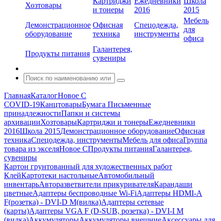
Картриджи
Ежедневники
Школа
Хозтовары
и тонеры
2016
2015
Мебель
Демонстрационное
Офисная
Спецодежда,
для
оборудование
техника
инструменты
офиса
Галантерея,
Продукты питания
сувениры
Главная
Каталог
Новое С
COVID-19
Канцтовары
Бумага
Письменные
принадлежности
Папки и системы
архивации
Хозтовары
Картриджи и тонеры
Ежедневники
2016
Школа 2015
Демонстрационное оборудование
Офисная
техника
Спецодежда, инструменты
Мебель для офиса
Группа
товара из экселя
Новое С
Продукты питания
Галантерея,
сувениры
Картон грунтованный для художественных работ
Клей
Картотеки настольные
Автомобильный
инвентарь
Авторазветвители прикуривателя
Карандаши
цветные
Адаптеры беспроводные Wi-Fi
Адаптеры HDMI-A
F(розетка) - DVI-D M(вилка)
Адаптеры сетевые
(карты)
Адаптеры VGA F (D-SUB, розетка) - DVI-I M
(вилка)
Аккумуляторы
Аккумуляторы внешние
Аксессуары для