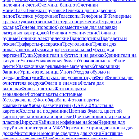
палочки и счеты
Счетчики банкнот
Счетчики
монет
Тазы
Тележки грузовые
Тележки для подвесных
папок
Тележки уборочные
Телескопы
Телефоны IP
Темперные
краски художественные
Тестеры напряжения
Тетради на
кольцах
Тонеры (порошок) совместимые для заправки
лазерных картриджей
Точилки механические
Точилки
ручные
Точилки электрические
Транспортиры
Трафареты и
лекала
Трафареты-раскраски
Треугольники
Тряпки для
пола
Туалетная бумага профессиональная
Тубусы для
чертежей
Тушь
Удлинители в бухтах и на рамках
Удлинители на
катушке
Указки
Упаковочная бумага
Упаковочные клейкие
ленты
Упаковочные рекламные материалы
Упаковщики
банкнот
Урны-пепельницы
Утюги
Уход за обувью и
одеждой
Фартуки
Фартуки для уроков труда
Фетр
Фильтры для
очистителя воздуха
Флаги и знамена
Фольга для
выпечки
Фольга цветная
Фотоаппараты
зеркальные
Фотоаппараты системные
(беззеркальные)
Фотобарабаны
Фотоаппараты
компактные
Хабы (разветвители) USB 2.0
Холсты на
картоне
Холсты на подрамнике
Цветная бумага, цветной
картон для квиллинга и оригами
Цветная пористая резина и
пластик
Циркули
Чайные и кофейные наборы
Чернила для
струйных принтеров и МФУ
Чертежные принадлежности для
доски
Чистящие и моющие средства для кухни
Чистящие
средства для досок
Швабры и комплекты для мытья