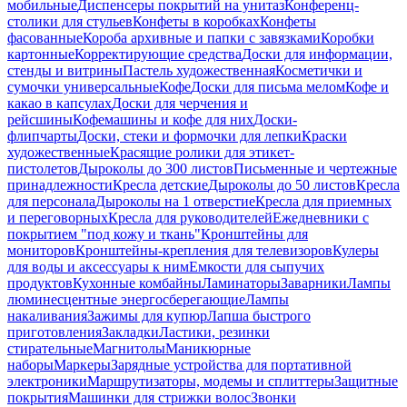
мобильные
Диспенсеры покрытий на унитаз
Конференц-
столики для стульев
Конфеты в коробках
Конфеты
фасованные
Короба архивные и папки с завязками
Коробки
картонные
Корректирующие средства
Доски для информации,
стенды и витрины
Пастель художественная
Косметички и
сумочки универсальные
Кофе
Доски для письма мелом
Кофе и
какао в капсулах
Доски для черчения и
рейсшины
Кофемашины и кофе для них
Доски-
флипчарты
Доски, стеки и формочки для лепки
Краски
художественные
Красящие ролики для этикет-
пистолетов
Дыроколы до 300 листов
Письменные и чертежные
принадлежности
Кресла детские
Дыроколы до 50 листов
Кресла
для персонала
Дыроколы на 1 отверстие
Кресла для приемных
и переговорных
Кресла для руководителей
Ежедневники с
покрытием "под кожу и ткань"
Кронштейны для
мониторов
Кронштейны-крепления для телевизоров
Кулеры
для воды и аксессуары к ним
Емкости для сыпучих
продуктов
Кухонные комбайны
Ламинаторы
Заварники
Лампы
люминесцентные энергосберегающие
Лампы
накаливания
Зажимы для купюр
Лапша быстрого
приготовления
Закладки
Ластики, резинки
стирательные
Магнитолы
Маникюрные
наборы
Маркеры
Зарядные устройства для портативной
электроники
Маршрутизаторы, модемы и сплиттеры
Защитные
покрытия
Машинки для стрижки волос
Звонки