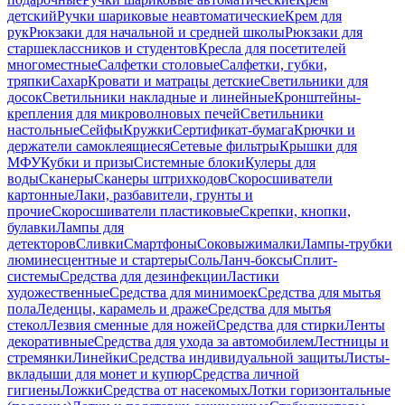
детский
Ручки шариковые неавтоматические
Крем для
рук
Рюкзаки для начальной и средней школы
Рюкзаки для
старшеклассников и студентов
Кресла для посетителей
многоместные
Салфетки столовые
Салфетки, губки,
тряпки
Сахар
Кровати и матрацы детские
Светильники для
досок
Светильники накладные и линейные
Кронштейны-
крепления для микроволновых печей
Светильники
настольные
Сейфы
Кружки
Сертификат-бумага
Крючки и
держатели самоклеящиеся
Сетевые фильтры
Крышки для
МФУ
Кубки и призы
Системные блоки
Кулеры для
воды
Сканеры
Сканеры штрихкодов
Скоросшиватели
картонные
Лаки, разбавители, грунты и
прочие
Скоросшиватели пластиковые
Скрепки, кнопки,
булавки
Лампы для
детекторов
Сливки
Смартфоны
Соковыжималки
Лампы-трубки
люминесцентные и стартеры
Соль
Ланч-боксы
Сплит-
системы
Средства для дезинфекции
Ластики
художественные
Средства для минимоек
Средства для мытья
пола
Леденцы, карамель и драже
Средства для мытья
стекол
Лезвия сменные для ножей
Средства для стирки
Ленты
декоративные
Средства для ухода за автомобилем
Лестницы и
стремянки
Линейки
Средства индивидуальной защиты
Листы-
вкладыши для монет и купюр
Средства личной
гигиены
Ложки
Средства от насекомых
Лотки горизонтальные