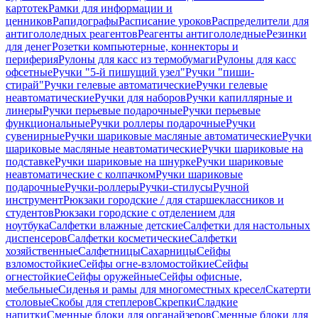
картотек
Рамки для информации и
ценников
Рапидографы
Расписание уроков
Распределители для
антигололедных реагентов
Реагенты антигололедные
Резинки
для денег
Розетки компьютерные, коннекторы и
периферия
Рулоны для касс из термобумаги
Рулоны для касс
офсетные
Ручки "5-й пишущий узел"
Ручки "пиши-
стирай"
Ручки гелевые автоматические
Ручки гелевые
неавтоматические
Ручки для наборов
Ручки капиллярные и
линеры
Ручки перьевые подарочные
Ручки перьевые
функциональные
Ручки роллеры подарочные
Ручки
сувенирные
Ручки шариковые масляные автоматические
Ручки
шариковые масляные неавтоматические
Ручки шариковые на
подставке
Ручки шариковые на шнурке
Ручки шариковые
неавтоматические с колпачком
Ручки шариковые
подарочные
Ручки-роллеры
Ручки-стилусы
Ручной
инструмент
Рюкзаки городские / для старшеклассников и
студентов
Рюкзаки городские с отделением для
ноутбука
Салфетки влажные детские
Салфетки для настольных
диспенсеров
Салфетки косметические
Салфетки
хозяйственные
Салфетницы
Сахарницы
Сейфы
взломостойкие
Сейфы огне-взломостойкие
Сейфы
огнестойкие
Сейфы оружейные
Сейфы офисные,
мебельные
Сиденья и рамы для многоместных кресел
Скатерти
столовые
Скобы для степлеров
Скрепки
Сладкие
напитки
Сменные блоки для органайзеров
Сменные блоки для