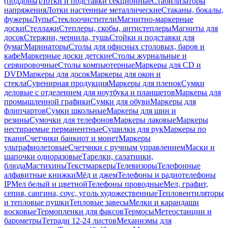
(поддоны)
Лотки и подставки секционные
Стабилизаторы
напряжения
Лотки настенные металлические
Стаканы, бокалы,
фужеры
Лупы
Стеклоочистители
Магнитно-маркерные
доски
Стеллажи
Степлеры, скобы, антистеплеры
Магниты для
досок
Стержни, чернила, тушь
Стойки и подставки для
бумаг
Маринаторы
Столы для офисных столовых, баров и
кафе
Маркерные доски детские
Столы журнальные и
сервировочные
Столы компьютерные
Маркеры для CD и
DVD
Маркеры для досок
Маркеры для окон и
стекла
Сувенирная продукция
Маркеры для пленок
Сумки
деловые с отделением для ноутбука и планшетов
Маркеры для
промышленной графики
Сумки для обуви
Маркеры для
флипчартов
Сумки школьные
Маркеры для шин и
резины
Сумочки для телефонов
Маркеры лаковые
Маркеры
нестираемые перманентные
Сушилки для рук
Маркеры по
ткани
Счетчики банкнот и монет
Маркеры
ультрафиолетовые
Счетчики с ручным управлением
Маски и
шапочки одноразовые
Тарелки, салатники,
блюда
Мастихины
Текстмаркеры
Телевизоры
Телефонные
алфавитные книжки
Мёд и джем
Телефоны и радиотелефоны
IP
Мел белый и цветной
Телефоны проводные
Мел, графит,
сепия, сангина, соус, уголь художественные
Тепловентиляторы
и тепловые пушки
Тепловые завесы
Мелки и карандаши
восковые
Термопленки для факсов
Термосы
Метеостанции и
барометры
Тетради 12-24 листов
Механизмы для