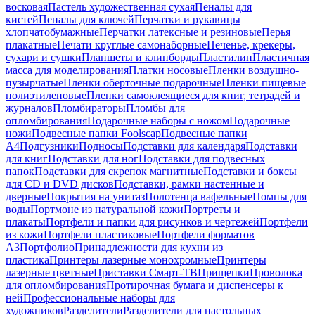
восковая
Пастель художественная сухая
Пеналы для
кистей
Пеналы для ключей
Перчатки и рукавицы
хлопчатобумажные
Перчатки латексные и резиновые
Перья
плакатные
Печати круглые самонаборные
Печенье, крекеры,
сухари и сушки
Планшеты и клипборды
Пластилин
Пластичная
масса для моделирования
Платки носовые
Пленки воздушно-
пузырчатые
Пленки оберточные подарочные
Пленки пищевые
полиэтиленовые
Пленки самоклеящиеся для книг, тетрадей и
журналов
Пломбираторы
Пломбы для
опломбирования
Подарочные наборы с ножом
Подарочные
ножи
Подвесные папки Foolscap
Подвесные папки
А4
Подгузники
Подносы
Подставки для календаря
Подставки
для книг
Подставки для ног
Подставки для подвесных
папок
Подставки для скрепок магнитные
Подставки и боксы
для CD и DVD дисков
Подставки, рамки настенные и
дверные
Покрытия на унитаз
Полотенца вафельные
Помпы для
воды
Портмоне из натуральной кожи
Портреты и
плакаты
Портфели и папки для рисунков и чертежей
Портфели
из кожи
Портфели пластиковые
Портфели форматов
А3
Портфолио
Принадлежности для кухни из
пластика
Принтеры лазерные монохромные
Принтеры
лазерные цветные
Приставки Смарт-ТВ
Прищепки
Проволока
для опломбирования
Протирочная бумага и диспенсеры к
ней
Профессиональные наборы для
художников
Разделители
Разделители для настольных