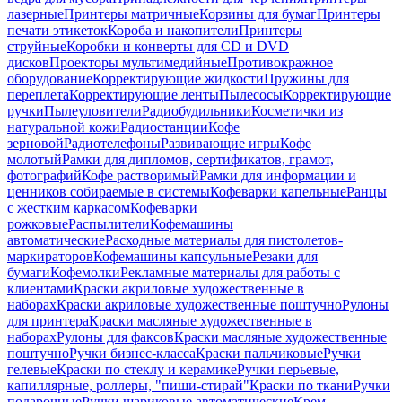
лазерные
Принтеры матричные
Корзины для бумаг
Принтеры
печати этикеток
Короба и накопители
Принтеры
струйные
Коробки и конверты для CD и DVD
дисков
Проекторы мультимедийные
Противокражное
оборудование
Корректирующие жидкости
Пружины для
переплета
Корректирующие ленты
Пылесосы
Корректирующие
ручки
Пылеуловители
Радиобудильники
Косметички из
натуральной кожи
Радиостанции
Кофе
зерновой
Радиотелефоны
Развивающие игры
Кофе
молотый
Рамки для дипломов, сертификатов, грамот,
фотографий
Кофе растворимый
Рамки для информации и
ценников собираемые в системы
Кофеварки капельные
Ранцы
с жестким каркасом
Кофеварки
рожковые
Распылители
Кофемашины
автоматические
Расходные материалы для пистолетов-
маркираторов
Кофемашины капсульные
Резаки для
бумаги
Кофемолки
Рекламные материалы для работы с
клиентами
Краски акриловые художественные в
наборах
Краски акриловые художественные поштучно
Рулоны
для принтера
Краски масляные художественные в
наборах
Рулоны для факсов
Краски масляные художественные
поштучно
Ручки бизнес-класса
Краски пальчиковые
Ручки
гелевые
Краски по стеклу и керамике
Ручки перьевые,
капиллярные, роллеры, "пиши-стирай"
Краски по ткани
Ручки
подарочные
Ручки шариковые автоматические
Крем