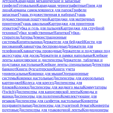
детские
Карандаши механические и запасные
грифели
Готовальни
Карандаши чернографитные
Грим для
лица
Карманы самоклеящиеся для папок
Грифели
запасные
Гуашь художественная в наборах
Гуашь
художественная поштучно
Картриджи для матричных
принтеров
Гуашь школьная
Картриджи для принтеров
этикеток
Губка и гель для пальцев
Картриджи для струйной
техники
Губки хозяйственные
Напитки
Губки-
стиратели
Датеры
Демонстрационные
системы
Кипятильники
Держатели для бейджей
Кисти для
рисования
Клавиатуры беспроводные
Держатели для
телефонов
Клавиатуры проводные
Держатели и подставки под
аксессуары для досок
Держатели и рамки напольные
Клейкие
ленты канцелярские и диспенсеры
Держатели, таблички и
подставки настольные
Клейкие ленты специальные
Детекторы
банкнот
Книги бухгалтерские
Книги учета
универсальные
Коврики для мыши
Операционные
системы
Коврики настольные
Диспенсеры для аэрозольных
картриджей
Колеса для кресел
Диспенсеры для
блоков
Колонки
Диспенсеры для жидкого мыла
Коммутаторы
(Switch)
Диспенсеры для канцелярской ленты
Комоды и
ящики
Диспенсеры для полотенец
Комплектующие для
резаков
Диспенсеры для салфеток настольные
Конверты
поздравительные
Диспенсеры для туалетной бумаги
Конверты
почтовые
Диспенсеры для упаковочной ленты
Кондиционеры