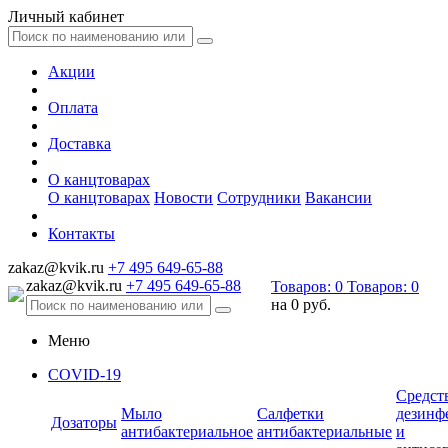
Личный кабинет
Акции
Оплата
Доставка
О канцтоварах
О канцтоварах
Новости
Сотрудники
Вакансии
Контакты
zakaz@kvik.ru
+7 495 649-65-88
zakaz@kvik.ru
+7 495 649-65-88
Товаров:
0
Товаров:
0
на
0 руб.
Меню
COVID-19
Средст
Мыло
Салфетки
дезинф
Дозаторы
антибактериальное
антибактериальные
и