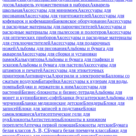
досок
Акварель художественная в наборах
Акварель
школьная
Аксессуары для минимоек
Аксессуары для
рисования
Аксессуары для уничтожителей
Аксессуары для
кофеварок и кофемашин
Банковское оборудование
Аксессуары
и расходные материалы для пароочистителей
Аксессуары и
расходные материалы для пылесосов и полотеров
Аксессуары
для оптических приборов
Аксессуары и расходные материалы
для стеклоочистителей
Аксессуары для подарочных
ножей
Альбомы для рисования
Альбомы и бумага для
акварели
Аксессуары для сборки и установки
рамок
Калькуляторы
Альбомы и бумага для графики и
эскизов
Альбомы и бумага для пастели
Аксессуары для
штампов и печатей
Аксессуары для этикеточных
принтеров
Антивирусы
Аэрогрили и электропечи
Баллоны со
сжатым воздухом
Батарейки
Аксессуары к кулерам для воды,
помпы
Бейджи и держатели к ним
Акссесуары для
растений
Бизнес-блокноты и бизнес-тетради
Альбомы для
монет и купюр
Бизнес-софт
Бланки бухгалтерские
Альбомы для
черчения
Бланки медицинские детские
Блендеры
Блоки для
записей
Блоки для записей в подставке
Блоки
самоклеящиеся
Антисептические гели для
рук
Блокноты
Антистеплеры
Блокноты в книжном
переплете
Аптечка первой помощи
Блокноты детские
Бумага
белая классов А, В, С
Бумага белая премиум класса
Баки для
мусора
Бумага для широкоформатной печати
Бандероли,