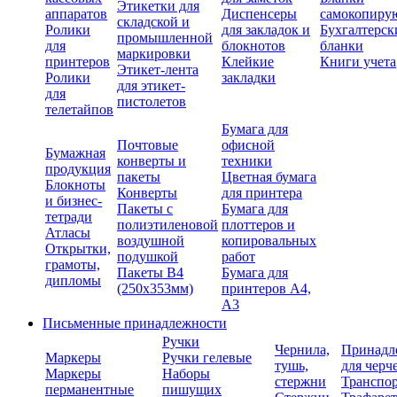
Этикетки для
аппаратов
Диспенсеры
самокопиру
складской и
Ролики
для закладок и
Бухгалтерск
промышленной
для
блокнотов
бланки
маркировки
принтеров
Клейкие
Книги учета
Этикет-лента
Ролики
закладки
для этикет-
для
пистолетов
телетайпов
Бумага для
Почтовые
офисной
Бумажная
конверты и
техники
продукция
пакеты
Цветная бумага
Блокноты
Конверты
для принтера
и бизнес-
Пакеты с
Бумага для
тетради
полиэтиленовой
плоттеров и
Атласы
воздушной
копировальных
Открытки,
подушкой
работ
грамоты,
Пакеты В4
Бумага для
дипломы
(250х353мм)
принтеров А4,
А3
Письменные принадлежности
Ручки
Чернила,
Принадл
Маркеры
Ручки гелевые
тушь,
для черч
Маркеры
Наборы
стержни
Транспо
перманентные
пишущих