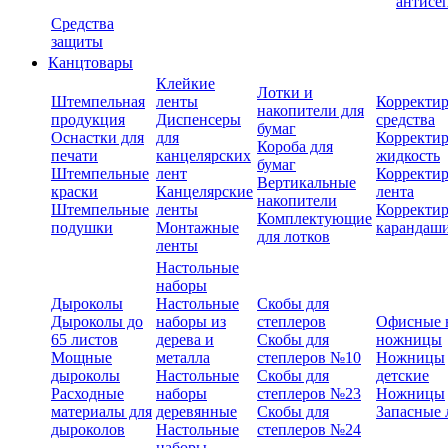
антисе
Средства
защиты
Канцтовары
Клейкие
Лотки и
Штемпельная
ленты
Корректи
накопители для
продукция
Диспенсеры
средства
бумаг
Оснастки для
для
Корректи
Короба для
печати
канцелярских
жидкость
бумаг
Штемпельные
лент
Корректи
Вертикальные
краски
Канцелярские
лента
накопители
Штемпельные
ленты
Корректи
Комплектующие
подушки
Монтажные
карандаш
для лотков
ленты
Настольные
наборы
Дыроколы
Настольные
Скобы для
Дыроколы до
наборы из
степлеров
Офисные 
65 листов
дерева и
Скобы для
ножницы
Мощные
металла
степлеров №10
Ножницы
дыроколы
Настольные
Скобы для
детские
Расходные
наборы
степлеров №23
Ножницы
материалы для
деревянные
Скобы для
Запасные 
дыроколов
Настольные
степлеров №24
наборы