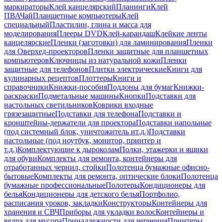
маркираторы
Клей канцелярский
Планинги
Клей
ПВА
Чай
Планшетные компьютеры
Клей
специальный
Пластилин, глина и масса для
моделирования
Плееры DVD
Клей-карандаш
Клейкие ленты
канцелярские
Пленки (заготовки) для ламинирования
Пленки
для Оверхед-проекторов
Пленки защитные для планшетных
компьютеров
Ключницы из натуральной кожи
Пленки
защитные для телефонов
Плитки электрические
Книги для
кулинарных рецептов
Плоттеры
Книги и
справочники
Книжки-пособия
Поддоны для бумаг
Книжки-
раскраски
Подметальные машины
Кнопки
Подставки для
настольных светильников
Коврики входные
грязезащитные
Подставки для телефона
Подставки и
кронштейны-держатели для проектора
Подставки напольные
(под системный блок, уничтожитель ит.д.)
Подставки
настольные (под ноутбук, монитор, принтер и
т.д.)
Комплектующие к дыроколам
Полки, этажерки и ящики
для обуви
Комплекты для ремонта, контейнеры для
отработанных чернил, стойки
Полотенца бумажные офисно-
бытовые
Комплекты для ремонта, оптические блоки
Полотенца
бумажные профессиональные
Полотеры
Кондиционеры для
белья
Кондиционеры для детского белья
Портфолио,
расписания уроков, закладки
Конструкторы
Контейнеры для
хранения и СВЧ
Приборы для укладки волос
Контейнеры и
ведра для мусора
Принадлежности для черчения
Принтеры