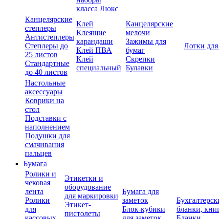
класса Люкс
Канцелярские
Клей
Канцелярские
степлеры
Клеящие
мелочи
Антистеплеры
карандаши
Зажимы для
Степлеры до
Лотки для
Клей ПВА
бумаг
25 листов
Клей
Скрепки
Стандартные
специальный
Булавки
до 40 листов
Настольные
аксессуары
Коврики на
стол
Подставки с
наполнением
Подушки для
смачивания
пальцев
Бумага
Ролики и
Этикетки и
чековая
оборудование
лента
Бумага для
для маркировки
Ролики
заметок
Бухгалтерск
Этикет-
для
Блок-кубики
бланки, кни
пистолеты
кассовых
для заметок
Бланки