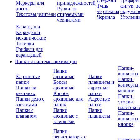
Стержни
Трафаре
Маркеры для
принадлежностей
Тушь
фигур, л
досок
Ручки со
чертежная
окружно
Текстовыделители
стираемыми
Чернила
Угольни
чернилами
Карандаши
Карандаши
механические
Точилки
Грифели для
карандашей
Папки и системы архивации
Папки-
Папки
конверты
Картонные
архивные
Папки
Папки-
папки
Боксы
планшеты и
конверты 
Папки на
архивные
адресные
молнии
резинках
Короба
папки
Папки-
Папки дело с
архивные для
Адресные
уголки
завязками
папок
папки
пластико
Папки с
Папки
Папки
Папки-
клапаном
архивные с
планшеты
конверты 
завязками
кнопке
Папки-
регистраторы с
Подвесна