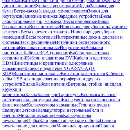
обложкой
Ватные палочки и диски
Еженедельники
Жесткие
диски внешние
Журналы регистрации
Ведра
Зажимы для
бумаг
Веера-кассы
Закладки самоклеящиеся
Замки для
ноутбуков
Записные книжки
Зарядные устройства
Весы
лабораторные
Зефир, мармелад
Весы напольные
Знаки
безопасности
Весы почтовые
Инвентарь для уборки на улице и
реагенты
Весы с печатью этикеток
Инвентарь для уборки
помещений
Весы торговые
Интерактивные доски, дисплеи и
системы
Весы фасовочные
Источники бесперебойного
питания
Вешалки напольные
Йогуртницы
Вешалки
настенные
Кабели RCA (тюльпан)
Кабели для сетевых
соединений
Кабели и адаптеры DVI
Кабели и адаптеры
HDMI
Визитницы и кредитницы однорядные
карманные
Кабели и адаптеры VGA/SVGA (D-
SUB)
Визитницы настольные
Визитницы-картотеки
Кабели и
хабы USB для подключения периферии и других
устройств
Вилки
Кабели питания
Витрины, стойки, дисплеи,
кружки и
монетницы
Какао
Календари
Гарнитуры
Вспомогательные
инструменты для художников
Калькуляторы инженерные и
финансовые
Калькуляторы карманные
Гели для душа и
шампуни детские
Калькуляторы настольные
Гели и
блестки
Металлическая мебель
Калькуляторы
печатающие
Гербы
Канцелярские детские наборы
Головки
печатающие для плоттеров
Молочная продукция
Горшки