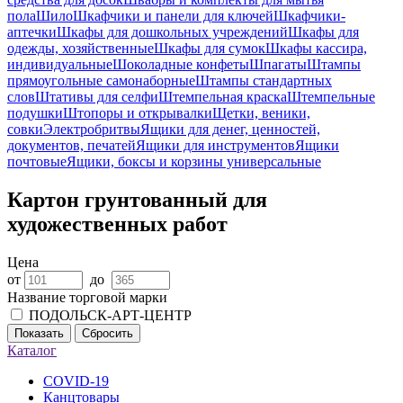
пола
Шило
Шкафчики и панели для ключей
Шкафчики-
аптечки
Шкафы для дошкольных учреждений
Шкафы для
одежды, хозяйственные
Шкафы для сумок
Шкафы кассира,
индивидуальные
Шоколадные конфеты
Шпагаты
Штампы
прямоугольные самонаборные
Штампы стандартных
слов
Штативы для селфи
Штемпельная краска
Штемпельные
подушки
Штопоры и открывалки
Щетки, веники,
совки
Электробритвы
Ящики для денег, ценностей,
документов, печатей
Ящики для инструментов
Ящики
почтовые
Ящики, боксы и корзины универсальные
Картон грунтованный для
художественных работ
Цена
от
до
Название торговой марки
ПОДОЛЬСК-АРТ-ЦЕНТР
Показать
Сбросить
Каталог
COVID-19
Канцтовары