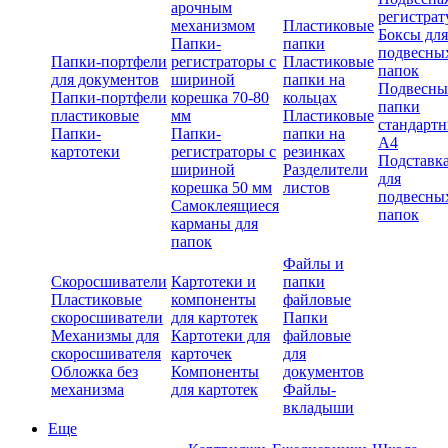
арочным
регистрат
механизмом
Пластиковые
Боксы для
Папки-
папки
подвесны
Папки-портфели
регистраторы с
Пластиковые
папок
для документов
шириной
папки на
Подвесны
Папки-портфели
корешка 70-80
кольцах
папки
пластиковые
мм
Пластиковые
стандарт
Папки-
Папки-
папки на
А4
картотеки
регистраторы с
резинках
Подставк
шириной
Разделители
для
корешка 50 мм
листов
подвесны
Самоклеящиеся
папок
карманы для
папок
Файлы и
Скоросшиватели
Картотеки и
папки
Пластиковые
компоненты
файловые
скоросшиватели
для картотек
Папки
Механизмы для
Картотеки для
файловые
скоросшивателя
карточек
для
Обложка без
Компоненты
документов
механизма
для картотек
Файлы-
вкладыши
Еще