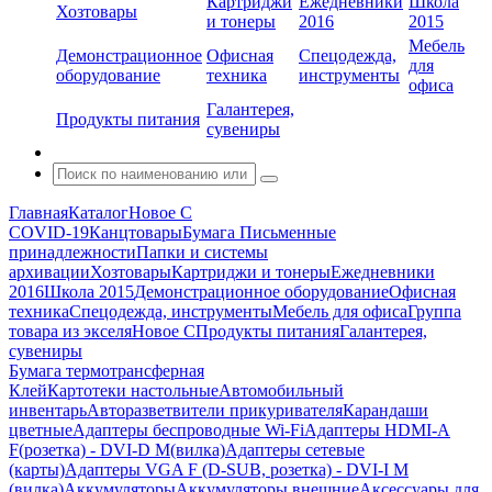
Картриджи
Ежедневники
Школа
Хозтовары
и тонеры
2016
2015
Мебель
Демонстрационное
Офисная
Спецодежда,
для
оборудование
техника
инструменты
офиса
Галантерея,
Продукты питания
сувениры
Главная
Каталог
Новое С
COVID-19
Канцтовары
Бумага
Письменные
принадлежности
Папки и системы
архивации
Хозтовары
Картриджи и тонеры
Ежедневники
2016
Школа 2015
Демонстрационное оборудование
Офисная
техника
Спецодежда, инструменты
Мебель для офиса
Группа
товара из экселя
Новое С
Продукты питания
Галантерея,
сувениры
Бумага термотрансферная
Клей
Картотеки настольные
Автомобильный
инвентарь
Авторазветвители прикуривателя
Карандаши
цветные
Адаптеры беспроводные Wi-Fi
Адаптеры HDMI-A
F(розетка) - DVI-D M(вилка)
Адаптеры сетевые
(карты)
Адаптеры VGA F (D-SUB, розетка) - DVI-I M
(вилка)
Аккумуляторы
Аккумуляторы внешние
Аксессуары для