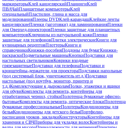
маркираторы
Клей канцелярский
Планинги
Клей
ПВА
Чай
Планшетные компьютеры
Клей
специальный
Пластилин, глина и масса для
моделирования
Плееры DVD
Клей-карандаш
Клейкие ленты
канцелярские
Пленки (заготовки) для ламинирования
Пленки
для Оверхед-проекторов
Пленки защитные для планшетных
компьютеров
Ключницы из натуральной кожи
Пленки
защитные для телефонов
Плитки электрические
Книги для
кулинарных рецептов
Плоттеры
Книги и
справочники
Книжки-пособия
Поддоны для бумаг
Книжки-
раскраски
Подметальные машины
Кнопки
Подставки для
настольных светильников
Коврики входные
грязезащитные
Подставки для телефона
Подставки и
кронштейны-держатели для проектора
Подставки напольные
(под системный блок, уничтожитель ит.д.)
Подставки
настольные (под ноутбук, монитор, принтер и
т.д.)
Комплектующие к дыроколам
Полки, этажерки и ящики
для обуви
Комплекты для ремонта, контейнеры для
отработанных чернил, стойки
Полотенца бумажные офисно-
бытовые
Комплекты для ремонта, оптические блоки
Полотенца
бумажные профессиональные
Полотеры
Кондиционеры для
белья
Кондиционеры для детского белья
Портфолио,
расписания уроков, закладки
Конструкторы
Контейнеры для
хранения и СВЧ
Приборы для укладки волос
Контейнеры и
ведра для мусора
Принадлежности для черчения
Принтеры