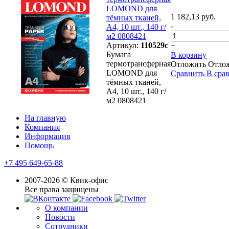
LOMOND для
1 182,13 руб.
тёмных тканей,
-
А4, 10 шт., 140 г/
м2 0808421
Артикул:
110529с
+
Бумага
В корзину
термотрансферная
Отложить
Отло
LOMOND для
Сравнить
В сра
тёмных тканей,
А4, 10 шт., 140 г/
м2 0808421
На главную
Компания
Информация
Помощь
+7 495 649-65-88
2007-2026 © Квик-офис
Все права защищены
О компании
Новости
Сотрудники