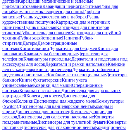
детские
Карандаши механические и запасные
грифели
Готовальни
Карандаши чернографитные
Грим для
лица
Карманы самоклеящиеся для папок
Грифели
запасные
Гуашь художественная в наборах
Гуашь
художественная поштучно
Картриджи для матричных
принтеров
Гуашь школьная
Картриджи для принтеров
этикеток
Губка и гель для пальцев
Картриджи для струйной
техники
Губки хозяйственные
Напитки
Губки-
стиратели
Датеры
Демонстрационные
системы
Кипятильники
Держатели для бейджей
Кисти для
рисования
Клавиатуры беспроводные
Держатели для
телефонов
Клавиатуры проводные
Держатели и подставки под
аксессуары для досок
Держатели и рамки напольные
Клейкие
ленты канцелярские и диспенсеры
Держатели, таблички и
подставки настольные
Клейкие ленты специальные
Детекторы
банкнот
Книги бухгалтерские
Книги учета
универсальные
Коврики для мыши
Операционные
системы
Коврики настольные
Диспенсеры для аэрозольных
картриджей
Колеса для кресел
Диспенсеры для
блоков
Колонки
Диспенсеры для жидкого мыла
Коммутаторы
(Switch)
Диспенсеры для канцелярской ленты
Комоды и
ящики
Диспенсеры для полотенец
Комплектующие для
резаков
Диспенсеры для салфеток настольные
Конверты
поздравительные
Диспенсеры для туалетной бумаги
Конверты
почтовые
Диспенсеры для упаковочной ленты
Кондиционеры