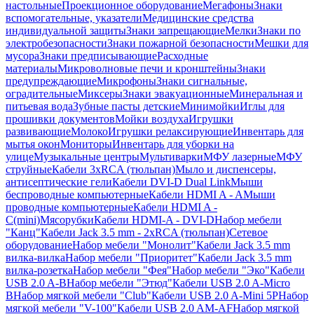
настольные
Проекционное оборудование
Мегафоны
Знаки
вспомогательные, указатели
Медицинские средства
индивидуальной защиты
Знаки запрещающие
Мелки
Знаки по
электробезопасности
Знаки пожарной безопасности
Мешки для
мусора
Знаки предписывающие
Расходные
материалы
Микроволновые печи и кронштейны
Знаки
предупреждающие
Микрофоны
Знаки сигнальные,
оградительные
Миксеры
Знаки эвакуационные
Минеральная и
питьевая вода
Зубные пасты детские
Минимойки
Иглы для
прошивки документов
Мойки воздуха
Игрушки
развивающие
Молоко
Игрушки релаксирующие
Инвентарь для
мытья окон
Мониторы
Инвентарь для уборки на
улице
Музыкальные центры
Мультиварки
МФУ лазерные
МФУ
струйные
Кабели 3xRCA (тюльпан)
Мыло и диспенсеры,
антисептические гели
Кабели DVI-D Dual Link
Мыши
беспроводные компьютерные
Кабели HDMI A - A
Мыши
проводные компьютерные
Кабели HDMI A -
C(mini)
Мясорубки
Кабели HDMI-A - DVI-D
Набор мебели
"Канц"
Кабели Jack 3.5 mm - 2xRCA (тюльпан)
Сетевое
оборудование
Набор мебели "Монолит"
Кабели Jack 3.5 mm
вилка-вилка
Набор мебели "Приоритет"
Кабели Jack 3.5 mm
вилка-розетка
Набор мебели "Фея"
Набор мебели "Эко"
Кабели
USB 2.0 A-B
Набор мебели "Этюд"
Кабели USB 2.0 A-Micro
B
Набор мягкой мебели "Club"
Кабели USB 2.0 A-Mini 5P
Набор
мягкой мебели "V-100"
Кабели USB 2.0 AM-AF
Набор мягкой