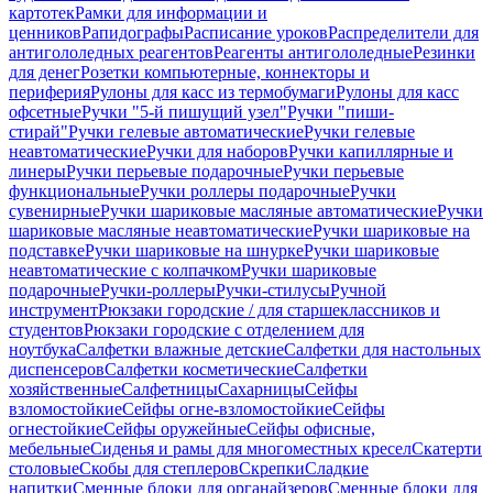
картотек
Рамки для информации и
ценников
Рапидографы
Расписание уроков
Распределители для
антигололедных реагентов
Реагенты антигололедные
Резинки
для денег
Розетки компьютерные, коннекторы и
периферия
Рулоны для касс из термобумаги
Рулоны для касс
офсетные
Ручки "5-й пишущий узел"
Ручки "пиши-
стирай"
Ручки гелевые автоматические
Ручки гелевые
неавтоматические
Ручки для наборов
Ручки капиллярные и
линеры
Ручки перьевые подарочные
Ручки перьевые
функциональные
Ручки роллеры подарочные
Ручки
сувенирные
Ручки шариковые масляные автоматические
Ручки
шариковые масляные неавтоматические
Ручки шариковые на
подставке
Ручки шариковые на шнурке
Ручки шариковые
неавтоматические с колпачком
Ручки шариковые
подарочные
Ручки-роллеры
Ручки-стилусы
Ручной
инструмент
Рюкзаки городские / для старшеклассников и
студентов
Рюкзаки городские с отделением для
ноутбука
Салфетки влажные детские
Салфетки для настольных
диспенсеров
Салфетки косметические
Салфетки
хозяйственные
Салфетницы
Сахарницы
Сейфы
взломостойкие
Сейфы огне-взломостойкие
Сейфы
огнестойкие
Сейфы оружейные
Сейфы офисные,
мебельные
Сиденья и рамы для многоместных кресел
Скатерти
столовые
Скобы для степлеров
Скрепки
Сладкие
напитки
Сменные блоки для органайзеров
Сменные блоки для