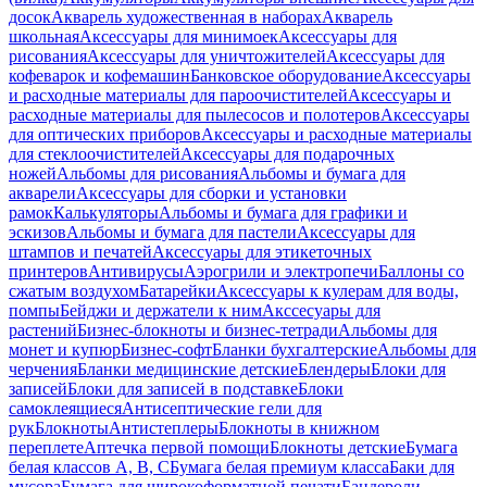
досок
Акварель художественная в наборах
Акварель
школьная
Аксессуары для минимоек
Аксессуары для
рисования
Аксессуары для уничтожителей
Аксессуары для
кофеварок и кофемашин
Банковское оборудование
Аксессуары
и расходные материалы для пароочистителей
Аксессуары и
расходные материалы для пылесосов и полотеров
Аксессуары
для оптических приборов
Аксессуары и расходные материалы
для стеклоочистителей
Аксессуары для подарочных
ножей
Альбомы для рисования
Альбомы и бумага для
акварели
Аксессуары для сборки и установки
рамок
Калькуляторы
Альбомы и бумага для графики и
эскизов
Альбомы и бумага для пастели
Аксессуары для
штампов и печатей
Аксессуары для этикеточных
принтеров
Антивирусы
Аэрогрили и электропечи
Баллоны со
сжатым воздухом
Батарейки
Аксессуары к кулерам для воды,
помпы
Бейджи и держатели к ним
Акссесуары для
растений
Бизнес-блокноты и бизнес-тетради
Альбомы для
монет и купюр
Бизнес-софт
Бланки бухгалтерские
Альбомы для
черчения
Бланки медицинские детские
Блендеры
Блоки для
записей
Блоки для записей в подставке
Блоки
самоклеящиеся
Антисептические гели для
рук
Блокноты
Антистеплеры
Блокноты в книжном
переплете
Аптечка первой помощи
Блокноты детские
Бумага
белая классов А, В, С
Бумага белая премиум класса
Баки для
мусора
Бумага для широкоформатной печати
Бандероли,