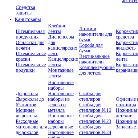
антисе
Средства
защиты
Канцтовары
Клейкие
Лотки и
Штемпельная
ленты
Корректи
накопители для
продукция
Диспенсеры
средства
бумаг
Оснастки для
для
Корректи
Короба для
печати
канцелярских
жидкость
бумаг
Штемпельные
лент
Корректи
Вертикальные
краски
Канцелярские
лента
накопители
Штемпельные
ленты
Корректи
Комплектующие
подушки
Монтажные
карандаш
для лотков
ленты
Настольные
наборы
Дыроколы
Настольные
Скобы для
Дыроколы до
наборы из
степлеров
Офисные 
65 листов
дерева и
Скобы для
ножницы
Мощные
металла
степлеров №10
Ножницы
дыроколы
Настольные
Скобы для
детские
Расходные
наборы
степлеров №23
Ножницы
материалы для
деревянные
Скобы для
Запасные 
дыроколов
Настольные
степлеров №24
наборы