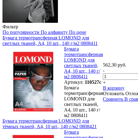
Фильтр
По популярности
По алфавиту
По цене
Бумага термотрансферная LOMOND для
светлых тканей, А4, 10 шт., 140 г/м2 0808411
Бумага
термотрансферная
LOMOND для
562,30 руб.
светлых тканей,
-
А4, 10 шт., 140 г/
м2 0808411
Артикул:
110527с
+
Бумага
В корзину
термотрансферная
Отложить
Отло
LOMOND для
Сравнить
В сра
светлых тканей,
А4, 10 шт., 140 г/
м2 0808411
Бумага термотрансферная LOMOND для
тёмных тканей, А4, 10 шт., 140 г/м2 0808421
Бумага
термотрансферная