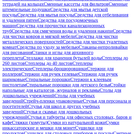
тетрадей на кольцах
Сменные кассеты для фильтров
Сменные
штемпельные подушки
Средства для мытья детской
посуды
Средства для мытья посуды
Средства для отбеливания
и удаления пятен
Средства для посудомоечных
машин
Средства для прочистки канализационных
труб
Средства для смягчения воды и удаления накипи
Средства
для чистки ковров и мягкой мебели
Средства для чистки
металлических поверхностей
Средства для чистки туалетных
комнат
Средства по уходу за мебелью
Стаканы-непроливайки
для рисования
Станки и иглы для архивного
переплета
Стеллажи для хранения бутылей воды
Степлеры до
260 листов
Степлеры до 40 листов
Степлеры
электрические
Степлеры-брошюровщики
Стержни для
роллеров
Стержни для ручек гелевые
Стержни для ручек
шариковые
Стиральные порошки
Стержни к клеевым
пистолетам
Стиральные порошки для детского белья
Стойки
напольные для каталогов, журналов и рекламы
Столы для
дошкольных учреждений
Столы для учебных
заведений
Стрейч-пленки упаковочные
Стулья для персонала и
посетителей
Стулья для школ и других учебных
заведений
Стулья и скамьи для дошкольных
учреждений
Стулья и табуреты для офисных столовых, баров и
кафе
Стяжки (хомуты)
Сумки из натуральной кожи
Сумки
инкассаторские и мешки для монет
Сушилки для
продуктов
Сушилки для столовых приборов и посуды
Счетные