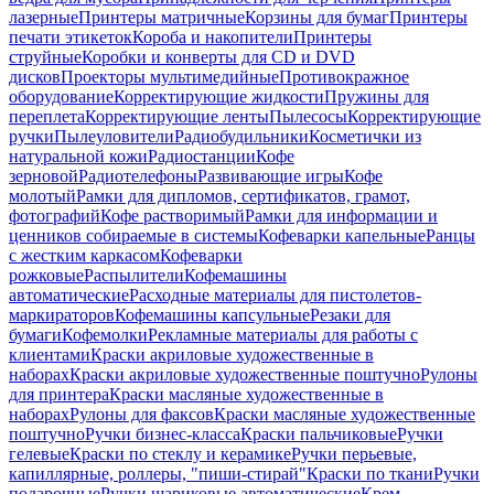
лазерные
Принтеры матричные
Корзины для бумаг
Принтеры
печати этикеток
Короба и накопители
Принтеры
струйные
Коробки и конверты для CD и DVD
дисков
Проекторы мультимедийные
Противокражное
оборудование
Корректирующие жидкости
Пружины для
переплета
Корректирующие ленты
Пылесосы
Корректирующие
ручки
Пылеуловители
Радиобудильники
Косметички из
натуральной кожи
Радиостанции
Кофе
зерновой
Радиотелефоны
Развивающие игры
Кофе
молотый
Рамки для дипломов, сертификатов, грамот,
фотографий
Кофе растворимый
Рамки для информации и
ценников собираемые в системы
Кофеварки капельные
Ранцы
с жестким каркасом
Кофеварки
рожковые
Распылители
Кофемашины
автоматические
Расходные материалы для пистолетов-
маркираторов
Кофемашины капсульные
Резаки для
бумаги
Кофемолки
Рекламные материалы для работы с
клиентами
Краски акриловые художественные в
наборах
Краски акриловые художественные поштучно
Рулоны
для принтера
Краски масляные художественные в
наборах
Рулоны для факсов
Краски масляные художественные
поштучно
Ручки бизнес-класса
Краски пальчиковые
Ручки
гелевые
Краски по стеклу и керамике
Ручки перьевые,
капиллярные, роллеры, "пиши-стирай"
Краски по ткани
Ручки
подарочные
Ручки шариковые автоматические
Крем