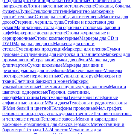
(поддоны)
Лотки и подставки секционные
Стабилизаторы
напряжения
Лотки настенные металлические
Стаканы, бокалы,
фужеры
Лупы
Стеклоочистители
Магнитно-маркерные
доски
Стеллажи
Степлеры, скобы, антистеплеры
Магниты для
досок
Стержни, чернила, тушь
Стойки и подставки для
бумаг
Маринаторы
Столы для офисных столовых, баров и
кафе
Маркерные доски детские
Столы журнальные и
сервировочные
Столы компьютерные
Маркеры для CD и
DVD
Маркеры для досок
Маркеры для окон и
стекла
Сувенирная продукция
Маркеры для пленок
Сумки
деловые с отделением для ноутбука и планшетов
Маркеры для
промышленной графики
Сумки для обуви
Маркеры для
флипчартов
Сумки школьные
Маркеры для шин и
резины
Сумочки для телефонов
Маркеры лаковые
Маркеры
нестираемые перманентные
Сушилки для рук
Маркеры по
ткани
Счетчики банкнот и монет
Маркеры
ультрафиолетовые
Счетчики с ручным управлением
Маски и
шапочки одноразовые
Тарелки, салатники,
блюда
Мастихины
Текстмаркеры
Телевизоры
Телефонные
алфавитные книжки
Мёд и джем
Телефоны и радиотелефоны
IP
Мел белый и цветной
Телефоны проводные
Мел, графит,
сепия, сангина, соус, уголь художественные
Тепловентиляторы
и тепловые пушки
Тепловые завесы
Мелки и карандаши
восковые
Термопленки для факсов
Термосы
Метеостанции и
барометры
Тетради 12-24 листов
Механизмы для