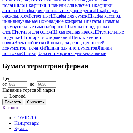
пола
Шило
Шкафчики и панели для ключей
Шкафчики-
аптечки
Шкафы для дошкольных учреждений
Шкафы для
одежды, хозяйственные
Шкафы для сумок
Шкафы кассира,
индивидуальные
Шоколадные конфеты
Шпагаты
Штампы
прямоугольные самонаборные
Штампы стандартных
слов
Штативы для селфи
Штемпельная краска
Штемпельные
подушки
Штопоры и открывалки
Щетки, веники,
совки
Электробритвы
Ящики для денег, ценностей,
документов, печатей
Ящики для инструментов
Ящики
почтовые
Ящики, боксы и корзины универсальные
Бумага термотрансферная
Цена
от
до
Название торговой марки
Lomond
Показать
Сбросить
Каталог
COVID-19
Канцтовары
Бумага