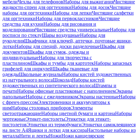
мебели
Чехлы для телефонов
Наборы для выжигания
Чистящие
жидкости-спреи для оргтехники
Наборы для досок
Чистящие
наборы для оргтехники
Наборы для лепки
Чистящие салфетки
для оргтехники
Наборы для первоклассников
Чистящие
средства для кухни
Наборы для рисования и
моделирования
Чистящие средства универсальные
Наборы для
росписи по стеклу
Шары воздушные
Наборы для
рукоделия
Шкафчики для ключей, аптечки, почтовые ящики,
лотки
Наборы для специй, доски разделочные
Шкафы для
документов
Шкафы для сумок, одежды и
индивидуальные
Наборы для творчества с
пластилином
Шкафы и тумбы для картотек
Наборы запасных
грифелей для циркулей
Шкафы тканевые для
одежды
Школьные журналы
Наборы кистей художественных
из натурального волоса
Шоколад
Наборы кистей
художественных из синтетического волоса
Штампы и
печати
Наборы офисные пластиковые с наполнением
Экраны
напольные
Наборы с ежедневником
Экраны настенные
Наборы
с френч-прессом
Электровеники и аккумуляторы к
ним
Наборы столовых приборов
Элементы
светоотражающие
Наборы цветной бумаги и картона
Наборы
чертежные
Этикет-пистолеты
Этикетки для этикет-
пистолетов
Этикетки из термобумаги
Этикетки самоклеящиеся
на листе А4
Ящики и лотки для кассира
Настольные наборы из
металла
Нити и ленты
Ножи
Ножи канцелярские