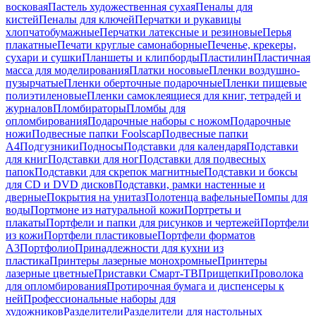
восковая
Пастель художественная сухая
Пеналы для
кистей
Пеналы для ключей
Перчатки и рукавицы
хлопчатобумажные
Перчатки латексные и резиновые
Перья
плакатные
Печати круглые самонаборные
Печенье, крекеры,
сухари и сушки
Планшеты и клипборды
Пластилин
Пластичная
масса для моделирования
Платки носовые
Пленки воздушно-
пузырчатые
Пленки оберточные подарочные
Пленки пищевые
полиэтиленовые
Пленки самоклеящиеся для книг, тетрадей и
журналов
Пломбираторы
Пломбы для
опломбирования
Подарочные наборы с ножом
Подарочные
ножи
Подвесные папки Foolscap
Подвесные папки
А4
Подгузники
Подносы
Подставки для календаря
Подставки
для книг
Подставки для ног
Подставки для подвесных
папок
Подставки для скрепок магнитные
Подставки и боксы
для CD и DVD дисков
Подставки, рамки настенные и
дверные
Покрытия на унитаз
Полотенца вафельные
Помпы для
воды
Портмоне из натуральной кожи
Портреты и
плакаты
Портфели и папки для рисунков и чертежей
Портфели
из кожи
Портфели пластиковые
Портфели форматов
А3
Портфолио
Принадлежности для кухни из
пластика
Принтеры лазерные монохромные
Принтеры
лазерные цветные
Приставки Смарт-ТВ
Прищепки
Проволока
для опломбирования
Протирочная бумага и диспенсеры к
ней
Профессиональные наборы для
художников
Разделители
Разделители для настольных