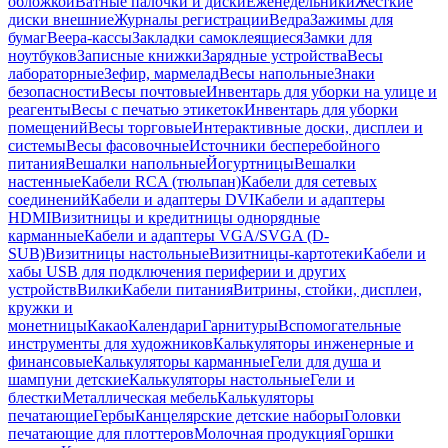
обложкой
Ватные палочки и диски
Еженедельники
Жесткие
диски внешние
Журналы регистрации
Ведра
Зажимы для
бумаг
Веера-кассы
Закладки самоклеящиеся
Замки для
ноутбуков
Записные книжки
Зарядные устройства
Весы
лабораторные
Зефир, мармелад
Весы напольные
Знаки
безопасности
Весы почтовые
Инвентарь для уборки на улице и
реагенты
Весы с печатью этикеток
Инвентарь для уборки
помещений
Весы торговые
Интерактивные доски, дисплеи и
системы
Весы фасовочные
Источники бесперебойного
питания
Вешалки напольные
Йогуртницы
Вешалки
настенные
Кабели RCA (тюльпан)
Кабели для сетевых
соединений
Кабели и адаптеры DVI
Кабели и адаптеры
HDMI
Визитницы и кредитницы однорядные
карманные
Кабели и адаптеры VGA/SVGA (D-
SUB)
Визитницы настольные
Визитницы-картотеки
Кабели и
хабы USB для подключения периферии и других
устройств
Вилки
Кабели питания
Витрины, стойки, дисплеи,
кружки и
монетницы
Какао
Календари
Гарнитуры
Вспомогательные
инструменты для художников
Калькуляторы инженерные и
финансовые
Калькуляторы карманные
Гели для душа и
шампуни детские
Калькуляторы настольные
Гели и
блестки
Металлическая мебель
Калькуляторы
печатающие
Гербы
Канцелярские детские наборы
Головки
печатающие для плоттеров
Молочная продукция
Горшки