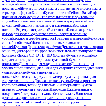
накладки
Бумага перфорированная
Банкетки и скамьи для
посетителей
Бумага писчая
Бумага с магнитным слоем
Бумага
термотрансферная
Бахилы
Бумага цветная
Бейджи
Вазы
Вафли,
пряники
Веб-камеры
Вентиляторы
Бинокли и зрительные
трубы
Весы бытовые напольные
Бланки документов
Весы
кухонные
Вешалки напольные и настенные
Вешалки-
плечики
Видеорегистраторы
Визитницы
Блоки закрытых
лотков для бумаг
Водонагреватели
Глобусы
Головные
уборы
Блокноты для флипчартов
Грамоты и дипломы
Блокноты
с дизайн-обложкой
Бочки и канистры
Брелоки для
ключей
Булавки
Держатели для бумаг
Детекторы и упаковщики
банкнот
Диктофоны цифровые
Дискеты
Бумага копировальная
(копирка)
Диски CD, DVD, BD (Blu-ray)
Бумага масштабно-
координатная
Диспенсеры для туалетной бумаги и
полотенец
Дневники для младших классов
Дневники для
музыкальной школы
Дневники для старших классов
Дневники
универсальные
Бумага цветная для
поделок
Клавиатуры
Документ-камеры
Бумага цветная для
творчества в листах
Дорожные аксессуары
Бумага цветная
крепированная
Доски для письма и информации
Бумага
цветная форматная в наборах
Дыроколы
Ежедневники с
покрытием "под кожу и ткань" бизнес-класса
Ванночки
детские
Ежедневники с покрытием "под кожу и ткань"
премиум-класса
Ватман
Ежедневники с твердой