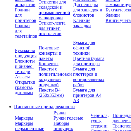
Этикетки для
аппаратов
Диспенсеры
самокопиру
складской и
Ролики
для закладок и
Бухгалтерск
промышленной
для
блокнотов
бланки
маркировки
принтеров
Клейкие
Книги учета
Этикет-лента
Ролики
закладки
для этикет-
для
пистолетов
телетайпов
Бумага для
Почтовые
офисной
Бумажная
конверты и
техники
продукция
пакеты
Цветная бумага
Блокноты
Конверты
для принтера
и бизнес-
Пакеты с
Бумага для
тетради
полиэтиленовой
плоттеров и
Атласы
воздушной
копировальных
Открытки,
подушкой
работ
грамоты,
Пакеты В4
Бумага для
дипломы
(250х353мм)
принтеров А4,
А3
Письменные принадлежности
Ручки
Чернила,
Принадл
Маркеры
Ручки гелевые
тушь,
для черч
Маркеры
Наборы
стержни
Транспо
перманентные
пишущих