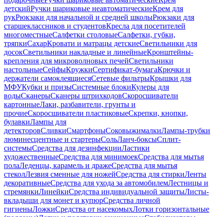
детский
Ручки шариковые неавтоматические
Крем для
рук
Рюкзаки для начальной и средней школы
Рюкзаки для
старшеклассников и студентов
Кресла для посетителей
многоместные
Салфетки столовые
Салфетки, губки,
тряпки
Сахар
Кровати и матрацы детские
Светильники для
досок
Светильники накладные и линейные
Кронштейны-
крепления для микроволновых печей
Светильники
настольные
Сейфы
Кружки
Сертификат-бумага
Крючки и
держатели самоклеящиеся
Сетевые фильтры
Крышки для
МФУ
Кубки и призы
Системные блоки
Кулеры для
воды
Сканеры
Сканеры штрихкодов
Скоросшиватели
картонные
Лаки, разбавители, грунты и
прочие
Скоросшиватели пластиковые
Скрепки, кнопки,
булавки
Лампы для
детекторов
Сливки
Смартфоны
Соковыжималки
Лампы-трубки
люминесцентные и стартеры
Соль
Ланч-боксы
Сплит-
системы
Средства для дезинфекции
Ластики
художественные
Средства для минимоек
Средства для мытья
пола
Леденцы, карамель и драже
Средства для мытья
стекол
Лезвия сменные для ножей
Средства для стирки
Ленты
декоративные
Средства для ухода за автомобилем
Лестницы и
стремянки
Линейки
Средства индивидуальной защиты
Листы-
вкладыши для монет и купюр
Средства личной
гигиены
Ложки
Средства от насекомых
Лотки горизонтальные