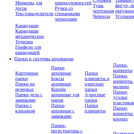
Стержни
Трафаре
Маркеры для
принадлежностей
Тушь
фигур, л
досок
Ручки со
чертежная
окружно
Текстовыделители
стираемыми
Чернила
Угольни
чернилами
Карандаши
Карандаши
механические
Точилки
Грифели для
карандашей
Папки и системы архивации
Папки-
Папки
конверты
Картонные
архивные
Папки
Папки-
папки
Боксы
планшеты и
конверты 
Папки на
архивные
адресные
молнии
резинках
Короба
папки
Папки-
Папки дело с
архивные для
Адресные
уголки
завязками
папок
папки
пластико
Папки с
Папки
Папки
Папки-
клапаном
архивные с
планшеты
конверты 
завязками
кнопке
Папки-
регистраторы с
Подвесна