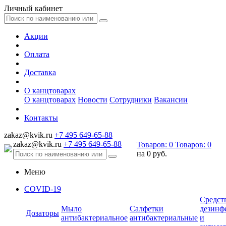
Личный кабинет
Акции
Оплата
Доставка
О канцтоварах
О канцтоварах
Новости
Сотрудники
Вакансии
Контакты
zakaz@kvik.ru
+7 495 649-65-88
zakaz@kvik.ru
+7 495 649-65-88
Товаров:
0
Товаров:
0
на
0 руб.
Меню
COVID-19
Средст
Мыло
Салфетки
дезинф
Дозаторы
антибактериальное
антибактериальные
и