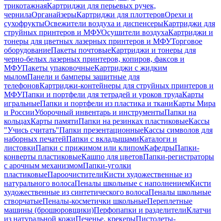
трикотажная
Картриджи для перьевых ручек,
чернила
Органайзеры
Картриджи для плоттеров
Орехи и
сухофрукты
Освежители воздуха и диспенсеры
Картриджи для
струйных принтеров и МФУ
Осушители воздуха
Картриджи и
тонеры для цветных лазерных принтеров и МФУ
Торговое
оборудование
Пакеты почтовые
Картриджи и тонеры для
черно-белых лазерных принтеров, копиров, факсов и
МФУ
Пакеты упаковочные
Картриджи с жидким
мылом
Панели и бамперы защитные для
телефонов
Картриджи-контейнеры для струйных принтеров и
МФУ
Папки и портфели для тетрадей и уроков труда
Карты
игральные
Папки и портфели из пластика и ткани
Карты Мира
и России
Уборочный инвентарь и инструменты
Папки на
кольцах
Карты памяти
Папки на резинках пластиковые
Кассы
"Учись считать"
Папки презентационные
Кассы символов для
наборных печатей
Папки с вкладышами
Каталоги и
листовки
Папки с прижимом или клипом
Кафедры
Папки-
конверты пластиковые
Кашпо для цветов
Папки-регистраторы
с арочным механизмом
Папки-уголки
пластиковые
Пароочистители
Кисти художественные из
натурального волоса
Пеналы школьные с наполнением
Кисти
художественные из синтетического волоса
Пеналы школьные
створчатые
Пеналы-косметички школьные
Переплетные
машины (брошюровщики)
Перфопапки и разделители
Клатчи
из натуральной кожи
Печенье, крекеры
Пистолеты-