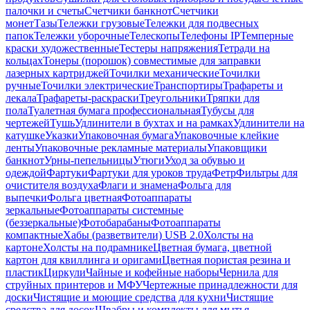
палочки и счеты
Счетчики банкнот
Счетчики
монет
Тазы
Тележки грузовые
Тележки для подвесных
папок
Тележки уборочные
Телескопы
Телефоны IP
Темперные
краски художественные
Тестеры напряжения
Тетради на
кольцах
Тонеры (порошок) совместимые для заправки
лазерных картриджей
Точилки механические
Точилки
ручные
Точилки электрические
Транспортиры
Трафареты и
лекала
Трафареты-раскраски
Треугольники
Тряпки для
пола
Туалетная бумага профессиональная
Тубусы для
чертежей
Тушь
Удлинители в бухтах и на рамках
Удлинители на
катушке
Указки
Упаковочная бумага
Упаковочные клейкие
ленты
Упаковочные рекламные материалы
Упаковщики
банкнот
Урны-пепельницы
Утюги
Уход за обувью и
одеждой
Фартуки
Фартуки для уроков труда
Фетр
Фильтры для
очистителя воздуха
Флаги и знамена
Фольга для
выпечки
Фольга цветная
Фотоаппараты
зеркальные
Фотоаппараты системные
(беззеркальные)
Фотобарабаны
Фотоаппараты
компактные
Хабы (разветвители) USB 2.0
Холсты на
картоне
Холсты на подрамнике
Цветная бумага, цветной
картон для квиллинга и оригами
Цветная пористая резина и
пластик
Циркули
Чайные и кофейные наборы
Чернила для
струйных принтеров и МФУ
Чертежные принадлежности для
доски
Чистящие и моющие средства для кухни
Чистящие
средства для досок
Швабры и комплекты для мытья