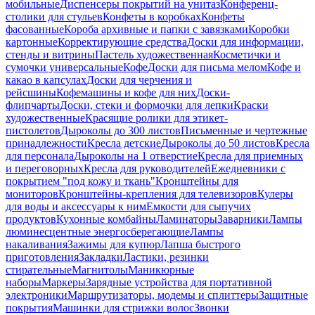
мобильные
Диспенсеры покрытий на унитаз
Конференц-
столики для стульев
Конфеты в коробках
Конфеты
фасованные
Короба архивные и папки с завязками
Коробки
картонные
Корректирующие средства
Доски для информации,
стенды и витрины
Пастель художественная
Косметички и
сумочки универсальные
Кофе
Доски для письма мелом
Кофе и
какао в капсулах
Доски для черчения и
рейсшины
Кофемашины и кофе для них
Доски-
флипчарты
Доски, стеки и формочки для лепки
Краски
художественные
Красящие ролики для этикет-
пистолетов
Дыроколы до 300 листов
Письменные и чертежные
принадлежности
Кресла детские
Дыроколы до 50 листов
Кресла
для персонала
Дыроколы на 1 отверстие
Кресла для приемных
и переговорных
Кресла для руководителей
Ежедневники с
покрытием "под кожу и ткань"
Кронштейны для
мониторов
Кронштейны-крепления для телевизоров
Кулеры
для воды и аксессуары к ним
Емкости для сыпучих
продуктов
Кухонные комбайны
Ламинаторы
Заварники
Лампы
люминесцентные энергосберегающие
Лампы
накаливания
Зажимы для купюр
Лапша быстрого
приготовления
Закладки
Ластики, резинки
стирательные
Магнитолы
Маникюрные
наборы
Маркеры
Зарядные устройства для портативной
электроники
Маршрутизаторы, модемы и сплиттеры
Защитные
покрытия
Машинки для стрижки волос
Звонки