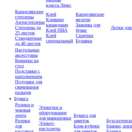
класса Люкс
Канцелярские
Клей
Канцелярские
степлеры
Клеящие
мелочи
Антистеплеры
карандаши
Зажимы для
Степлеры до
Лотки для
Клей ПВА
бумаг
25 листов
Клей
Скрепки
Стандартные
специальный
Булавки
до 40 листов
Настольные
аксессуары
Коврики на
стол
Подставки с
наполнением
Подушки для
смачивания
пальцев
Бумага
Ролики и
Этикетки и
чековая
оборудование
лента
Бумага для
для маркировки
Ролики
заметок
Бухгалтерск
Этикет-
для
Блок-кубики
бланки, кни
пистолеты
кассовых
для заметок
Бланки