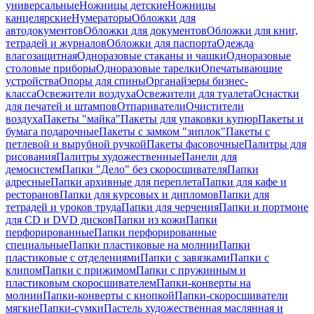
универсальные
Ножницы детские
Ножницы
канцелярские
Нумераторы
Обложки для
автодокументов
Обложки для документов
Обложки для книг,
тетрадей и журналов
Обложки для паспорта
Одежда
влагозащитная
Одноразовые стаканы и чашки
Одноразовые
столовые приборы
Одноразовые тарелки
Опечатывающие
устройства
Опоры для спины
Органайзеры бизнес-
класса
Освежители воздуха
Освежители для туалета
Оснастки
для печатей и штампов
Отпариватели
Очистители
воздуха
Пакеты "майка"
Пакеты для упаковки купюр
Пакеты и
бумага подарочные
Пакеты с замком "зиплок"
Пакеты с
петлевой и вырубной ручкой
Пакеты фасовочные
Палитры для
рисования
Палитры художественные
Панели для
демосистем
Папки "Дело" без скоросшивателя
Папки
адресные
Папки архивные для переплета
Папки для кафе и
ресторанов
Папки для курсовых и дипломов
Папки для
тетрадей и уроков труда
Папки для черчения
Папки и портмоне
для CD и DVD дисков
Папки из кожи
Папки
перфорированные
Папки перфорированные
специальные
Папки пластиковые на молнии
Папки
пластиковые с отделениями
Папки с завязками
Папки с
клипом
Папки с прижимом
Папки с пружинным и
пластиковым скоросшивателем
Папки-конверты на
молнии
Папки-конверты с кнопкой
Папки-скоросшиватели
мягкие
Папки-сумки
Пастель художественная маслянная и