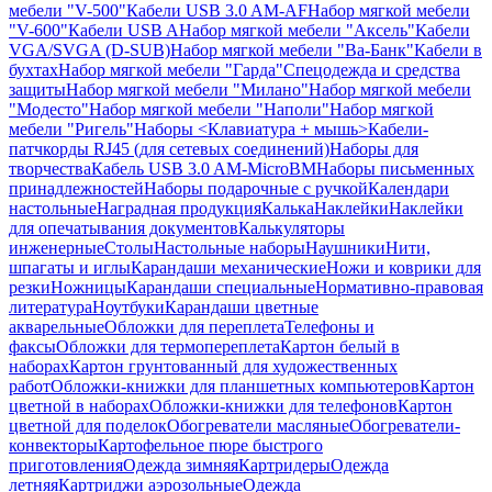
мебели "V-500"
Кабели USB 3.0 AM-AF
Набор мягкой мебели
"V-600"
Кабели USB A
Набор мягкой мебели "Аксель"
Кабели
VGA/SVGA (D-SUB)
Набор мягкой мебели "Ва-Банк"
Кабели в
бухтах
Набор мягкой мебели "Гарда"
Спецодежда и средства
защиты
Набор мягкой мебели "Милано"
Набор мягкой мебели
"Модесто"
Набор мягкой мебели "Наполи"
Набор мягкой
мебели "Ригель"
Наборы <Клавиатура + мышь>
Кабели-
патчкорды RJ45 (для сетевых соединений)
Наборы для
творчества
Кабель USB 3.0 AM-MicroBM
Наборы письменных
принадлежностей
Наборы подарочные с ручкой
Календари
настольные
Наградная продукция
Калька
Наклейки
Наклейки
для опечатывания документов
Калькуляторы
инженерные
Столы
Настольные наборы
Наушники
Нити,
шпагаты и иглы
Карандаши механические
Ножи и коврики для
резки
Ножницы
Карандаши специальные
Нормативно-правовая
литература
Ноутбуки
Карандаши цветные
акварельные
Обложки для переплета
Телефоны и
факсы
Обложки для термопереплета
Картон белый в
наборах
Картон грунтованный для художественных
работ
Обложки-книжки для планшетных компьютеров
Картон
цветной в наборах
Обложки-книжки для телефонов
Картон
цветной для поделок
Обогреватели масляные
Обогреватели-
конвекторы
Картофельное пюре быстрого
приготовления
Одежда зимняя
Картридеры
Одежда
летняя
Картриджи аэрозольные
Одежда