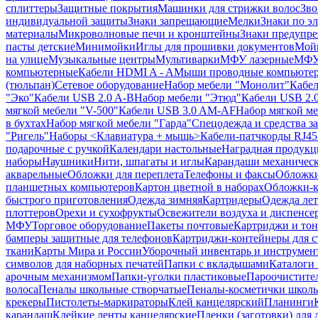
сплиттеры
Защитные покрытия
Машинки для стрижки волос
Зво
индивидуальной защиты
Знаки запрещающие
Мелки
Знаки по э
материалы
Микроволновые печи и кронштейны
Знаки предупр
пасты детские
Минимойки
Иглы для прошивки документов
Мойк
на улице
Музыкальные центры
Мультиварки
МФУ лазерные
МФУ
компьютерные
Кабели HDMI A - A
Мыши проводные компьюте
(тюльпан)
Сетевое оборудование
Набор мебели "Монолит"
Кабел
"Эко"
Кабели USB 2.0 A-B
Набор мебели "Этюд"
Кабели USB 2.0
мягкой мебели "V-500"
Кабели USB 3.0 AM-AF
Набор мягкой ме
в бухтах
Набор мягкой мебели "Гарда"
Спецодежда и средства 
"Ригель"
Наборы <Клавиатура + мышь>
Кабели-патчкорды RJ45 
подарочные с ручкой
Календари настольные
Наградная продукц
наборы
Наушники
Нити, шпагаты и иглы
Карандаши механичес
акварельные
Обложки для переплета
Телефоны и факсы
Обложки
планшетных компьютеров
Картон цветной в наборах
Обложки-к
быстрого приготовления
Одежда зимняя
Картридеры
Одежда лет
плоттеров
Орехи и сухофрукты
Освежители воздуха и диспенсе
МФУ
Торговое оборудование
Пакеты почтовые
Картриджи и тон
бамперы защитные для телефонов
Картриджи-контейнеры для 
ткани
Карты Мира и России
Уборочный инвентарь и инструмен
символов для наборных печатей
Папки с вкладышами
Каталоги 
арочным механизмом
Папки-уголки пластиковые
Пароочистите
волоса
Пеналы школьные створчатые
Пеналы-косметички школ
крекеры
Пистолеты-маркираторы
Клей канцелярский
Планинги
карандаш
Клейкие ленты канцелярские
Пленки (заготовки) для