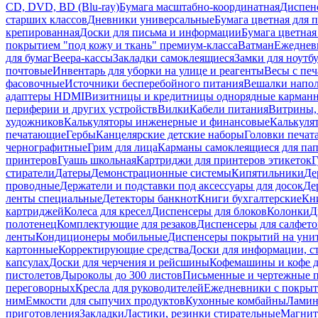
CD, DVD, BD (Blu-ray)
Бумага масштабно-координатная
Диспенс
старших классов
Дневники универсальные
Бумага цветная для 
крепированная
Доски для письма и информации
Бумага цветная
покрытием "под кожу и ткань" премиум-класса
Ватман
Ежеднев
для бумаг
Веера-кассы
Закладки самоклеящиеся
Замки для ноутб
почтовые
Инвентарь для уборки на улице и реагенты
Весы с печ
фасовочные
Источники бесперебойного питания
Вешалки напо
адаптеры HDMI
Визитницы и кредитницы однорядные карман
периферии и других устройств
Вилки
Кабели питания
Витрины, 
художников
Калькуляторы инженерные и финансовые
Калькуля
печатающие
Гербы
Канцелярские детские наборы
Головки печат
чернографитные
Грим для лица
Карманы самоклеящиеся для па
принтеров
Гуашь школьная
Картриджи для принтеров этикеток
Г
стиратели
Датеры
Демонстрационные системы
Кипятильники
Де
проводные
Держатели и подставки под аксессуары для досок
Де
ленты специальные
Детекторы банкнот
Книги бухгалтерские
Кн
картриджей
Колеса для кресел
Диспенсеры для блоков
Колонки
Д
полотенец
Комплектующие для резаков
Диспенсеры для салфето
ленты
Кондиционеры мобильные
Диспенсеры покрытий на уни
картонные
Корректирующие средства
Доски для информации, с
капсулах
Доски для черчения и рейсшины
Кофемашины и кофе д
пистолетов
Дыроколы до 300 листов
Письменные и чертежные 
переговорных
Кресла для руководителей
Ежедневники с покрыт
ним
Емкости для сыпучих продуктов
Кухонные комбайны
Ламин
приготовления
Закладки
Ластики, резинки стирательные
Магни