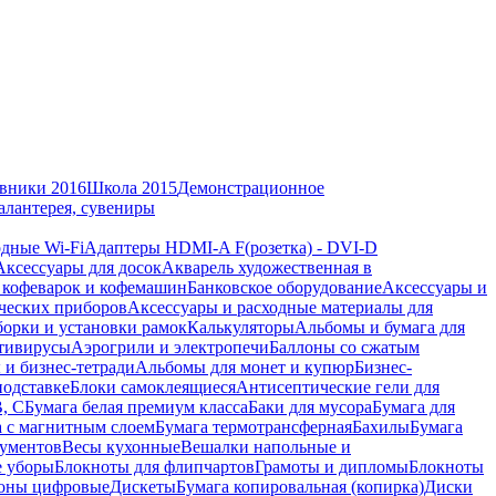
вники 2016
Школа 2015
Демонстрационное
алантерея, сувениры
дные Wi-Fi
Адаптеры HDMI-A F(розетка) - DVI-D
Аксессуары для досок
Акварель художественная в
 кофеварок и кофемашин
Банковское оборудование
Аксессуары и
ческих приборов
Аксессуары и расходные материалы для
борки и установки рамок
Калькуляторы
Альбомы и бумага для
тивирусы
Аэрогрили и электропечи
Баллоны со сжатым
 и бизнес-тетради
Альбомы для монет и купюр
Бизнес-
подставке
Блоки самоклеящиеся
Антисептические гели для
В, С
Бумага белая премиум класса
Баки для мусора
Бумага для
а с магнитным слоем
Бумага термотрансферная
Бахилы
Бумага
кументов
Весы кухонные
Вешалки напольные и
е уборы
Блокноты для флипчартов
Грамоты и дипломы
Блокноты
оны цифровые
Дискеты
Бумага копировальная (копирка)
Диски