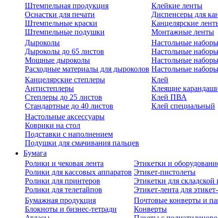
Штемпельная продукция
Клейкие ленты
Оснастки для печати
Диспенсеры для ка
Штемпельные краски
Канцелярские лент
Штемпельные подушки
Монтажные ленты
Дыроколы
Настольные набор
Дыроколы до 65 листов
Настольные наборы 
Мощные дыроколы
Настольные наборы
Расходные материалы для дыроколов
Настольные наборы
Канцелярские степлеры
Клей
Антистеплеры
Клеящие карандаш
Степлеры до 25 листов
Клей ПВА
Стандартные до 40 листов
Клей специальный
Настольные аксессуары
Коврики на стол
Подставки с наполнением
Подушки для смачивания пальцев
Бумага
Ролики и чековая лента
Этикетки и оборудовани
Ролики для кассовых аппаратов
Этикет-пистолеты
Ролики для принтеров
Этикетки для складско
Ролики для телетайпов
Этикет-лента для этикет
Бумажная продукция
Почтовые конверты и па
Блокноты и бизнес-тетради
Конверты
Атласы
Пакеты с полиэтиленов