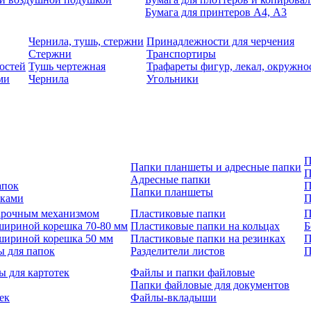
Бумага для принтеров А4, А3
Чернила, тушь, стержни
Принадлежности для черчения
Стержни
Транспортиры
остей
Тушь чертежная
Трафареты фигур, лекал, окружно
ми
Чернила
Угольники
П
Папки планшеты и адресные папки
П
Адресные папки
апок
П
Папки планшеты
зками
П
 арочным механизмом
Пластиковые папки
П
шириной корешка 70-80 мм
Пластиковые папки на кольцах
Б
шириной корешка 50 мм
Пластиковые папки на резинках
П
ы для папок
Разделители листов
П
ы для картотек
Файлы и папки файловые
Папки файловые для документов
ек
Файлы-вкладыши