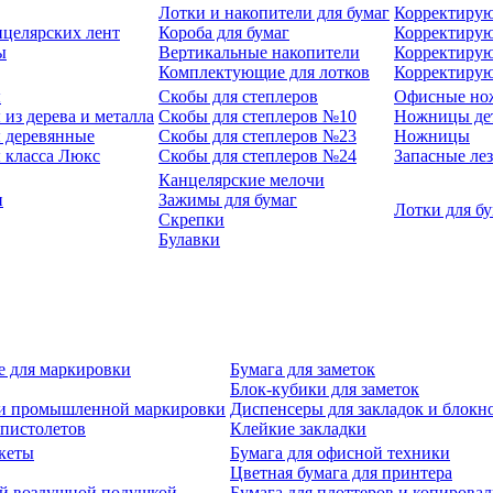
Лотки и накопители для бумаг
Корректирую
нцелярских лент
Короба для бумаг
Корректирую
ы
Вертикальные накопители
Корректирую
Комплектующие для лотков
Корректиру
ы
Скобы для степлеров
Офисные но
из дерева и металла
Скобы для степлеров №10
Ножницы де
 деревянные
Скобы для степлеров №23
Ножницы
 класса Люкс
Скобы для степлеров №24
Запасные ле
Канцелярские мелочи
и
Зажимы для бумаг
Лотки для б
Скрепки
Булавки
е для маркировки
Бумага для заметок
Блок-кубики для заметок
й и промышленной маркировки
Диспенсеры для закладок и блокн
-пистолетов
Клейкие закладки
кеты
Бумага для офисной техники
Цветная бумага для принтера
ой воздушной подушкой
Бумага для плоттеров и копирова