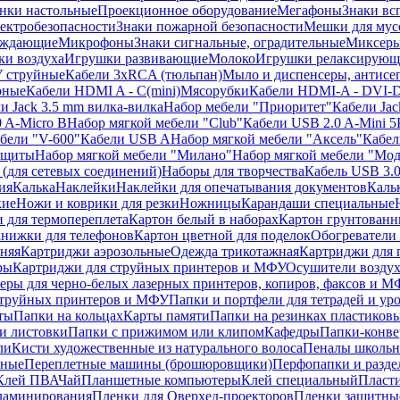
нки настольные
Проекционное оборудование
Мегафоны
Знаки вс
лектробезопасности
Знаки пожарной безопасности
Мешки для мус
еждающие
Микрофоны
Знаки сигнальные, оградительные
Миксер
и воздуха
Игрушки развивающие
Молоко
Игрушки релаксирующ
 струйные
Кабели 3xRCA (тюльпан)
Мыло и диспенсеры, антисе
рные
Кабели HDMI A - C(mini)
Мясорубки
Кабели HDMI-A - DVI-
и Jack 3.5 mm вилка-вилка
Набор мебели "Приоритет"
Кабели Jac
 A-Micro B
Набор мягкой мебели "Club"
Кабели USB 2.0 A-Mini 5
бели "V-600"
Кабели USB A
Набор мягкой мебели "Аксель"
Кабе
защиты
Набор мягкой мебели "Милано"
Набор мягкой мебели "Мод
(для сетевых соединений)
Наборы для творчества
Кабель USB 3.
ия
Калька
Наклейки
Наклейки для опечатывания документов
Каль
кие
Ножи и коврики для резки
Ножницы
Карандаши специальные
 для термопереплета
Картон белый в наборах
Картон грунтованн
нижки для телефонов
Картон цветной для поделок
Обогреватели
няя
Картриджи аэрозольные
Одежда трикотажная
Картриджи для 
ры
Картриджи для струйных принтеров и МФУ
Осушители воздух
еры для черно-белых лазерных принтеров, копиров, факсов и 
струйных принтеров и МФУ
Папки и портфели для тетрадей и уро
ты
Папки на кольцах
Карты памяти
Папки на резинках пластиков
и листовки
Папки с прижимом или клипом
Кафедры
Папки-конве
ли
Кисти художественные из натурального волоса
Пеналы школьн
ьные
Переплетные машины (брошюровщики)
Перфопапки и разде
Клей ПВА
Чай
Планшетные компьютеры
Клей специальный
Пласти
 ламинирования
Пленки для Оверхед-проекторов
Пленки защитны