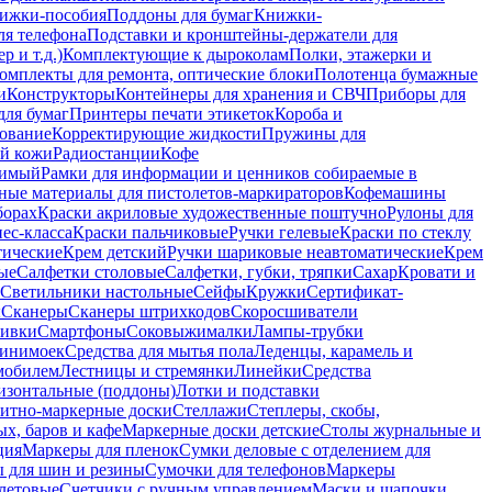
ижки-пособия
Поддоны для бумаг
Книжки-
ля телефона
Подставки и кронштейны-держатели для
 и т.д.)
Комплектующие к дыроколам
Полки, этажерки и
омплекты для ремонта, оптические блоки
Полотенца бумажные
и
Конструкторы
Контейнеры для хранения и СВЧ
Приборы для
для бумаг
Принтеры печати этикеток
Короба и
ование
Корректирующие жидкости
Пружины для
ой кожи
Радиостанции
Кофе
римый
Рамки для информации и ценников собираемые в
ные материалы для пистолетов-маркираторов
Кофемашины
борах
Краски акриловые художественные поштучно
Рулоны для
ес-класса
Краски пальчиковые
Ручки гелевые
Краски по стеклу
тические
Крем детский
Ручки шариковые неавтоматические
Крем
ые
Салфетки столовые
Салфетки, губки, тряпки
Сахар
Кровати и
Светильники настольные
Сейфы
Кружки
Сертификат-
ы
Сканеры
Сканеры штрихкодов
Скоросшиватели
ивки
Смартфоны
Соковыжималки
Лампы-трубки
минимоек
Средства для мытья пола
Леденцы, карамель и
омобилем
Лестницы и стремянки
Линейки
Средства
изонтальные (поддоны)
Лотки и подставки
итно-маркерные доски
Стеллажи
Степлеры, скобы,
х, баров и кафе
Маркерные доски детские
Столы журнальные и
ция
Маркеры для пленок
Сумки деловые с отделением для
 для шин и резины
Сумочки для телефонов
Маркеры
летовые
Счетчики с ручным управлением
Маски и шапочки