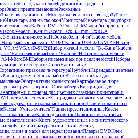
помогательные, указатели
Медицинские средства
ора
Знаки предписывающие
Расходные
ы
Знаки эвакуационные
Минеральная и питьевая вода
Зубные
ие
Инвентарь для мытья окон
Мониторы
Инвентарь для уборки
птические гели
Кабели DVI-D Dual Link
Мыши беспроводные
D
Набор мебели "Канц"
Кабели Jack 3.5 mm - 2xRCA
k 3.5 mm вилка-розетка
Набор мебели "Фея"
Набор мебели
P
Набор мягкой мебели "V-100"
Кабели USB 2.0 AM-AF
Набор
ли VGA/SVGA (D-SUB)
Набор мягкой мебели "Ва-Банк"
Кабели
есто"
Набор мягкой мебели "Наполи"
Набор мягкой мебели
0 AM-MicroBM
Наборы письменных принадлежностей
Наборы
куляторы инженерные
Столы
Настольные
Нормативно-правовая литература
Ноутбуки
Карандаши цветные
ый для художественных работ
Обложки-книжки для
 масляные
Обогреватели-конвекторы
Картофельное пюре
перьевых ручек, чернила
Органайзеры
Картриджи для
а
Картриджи и тонеры для цветных лазерных принтеров и
МФУ
Пакеты упаковочные
Картриджи с жидким мылом
Панели и
ков труда
Карты игральные
Папки и портфели из пластика и
ые
Кассы "Учись считать"
Папки презентационные
Кассы
рты пластиковые
Кашпо для цветов
Папки-регистраторы с
ые с наполнением
Кисти художественные из синтетического
лители
Клатчи из натуральной кожи
Печенье,
лин, глина и масса для моделирования
Плееры DVD
Клей-
е для планшетных компьютеров
Ключницы из натуральной