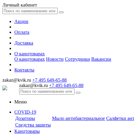
Личный кабинет
Акции
Оплата
Доставка
О канцтоварах
О канцтоварах
Новости
Сотрудники
Вакансии
Контакты
zakaz@kvik.ru
+7 495 649-65-88
zakaz@kvik.ru
+7 495 649-65-88
Меню
COVID-19
Дозаторы
Мыло антибактериальное
Салфетки ан
Средства защиты
Канцтовары