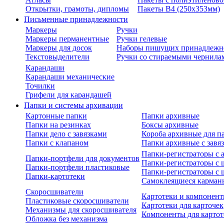
Открытки, грамоты, дипломы
Пакеты В4 (250х353мм)
Письменные принадлежности
Маркеры
Ручки
Маркеры перманентные
Ручки гелевые
Маркеры для досок
Наборы пишущих принадлежн
Текстовыделители
Ручки со стираемыми чернила
Карандаши
Карандаши механические
Точилки
Грифели для карандашей
Папки и системы архивации
Картонные папки
Папки архивные
Папки на резинках
Боксы архивные
Папки дело с завязками
Короба архивные для п
Папки с клапаном
Папки архивные с завя
Папки-регистраторы с
Папки-портфели для документов
Папки-регистраторы с 
Папки-портфели пластиковые
Папки-регистраторы с 
Папки-картотеки
Самоклеящиеся карман
Скоросшиватели
Картотеки и компонент
Пластиковые скоросшиватели
Картотеки для карточек
Механизмы для скоросшивателя
Компоненты для картот
Обложка без механизма