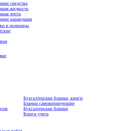
щие средства
щая жидкость
щая лента
ющие карандаши
жи и ножницы
тские
звия
умаг
Бухгалтерские бланки, книги
Бланки самокопирующие
отов
Бухгалтерские бланки
Книги учета
льных работ