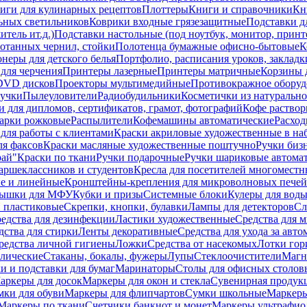
иги для кулинарных рецептов
Плоттеры
Книги и справочники
Кн
ьных светильников
Коврики входные грязезащитные
Подставки д
тель ит.д.)
Подставки настольные (под ноутбук, монитор, принтер
ботанных чернил, стойки
Полотенца бумажные офисно-бытовые
К
неры для детского белья
Портфолио, расписания уроков, закладк
для черчения
Принтеры лазерные
Принтеры матричные
Корзины 
 DVD дисков
Проекторы мультимедийные
Противокражное оборуд
учки
Пылеуловители
Радиобудильники
Косметички из натуральн
и для дипломов, сертификатов, грамот, фотографий
Кофе раство
арки рожковые
Распылители
Кофемашины автоматические
Расход
для работы с клиентами
Краски акриловые художественные в на
ля факсов
Краски масляные художественные поштучно
Ручки бизн
рай"
Краски по ткани
Ручки подарочные
Ручки шариковые автома
аршеклассников и студентов
Кресла для посетителей многоместн
е и линейные
Кронштейны-крепления для микроволновых печей
ышки для МФУ
Кубки и призы
Системные блоки
Кулеры для вод
 пластиковые
Скрепки, кнопки, булавки
Лампы для детекторов
Сл
едства для дезинфекции
Ластики художественные
Средства для 
дства для стирки
Ленты декоративные
Средства для ухода за авт
редства личной гигиены
Ложки
Средства от насекомых
Лотки гор
ллические
Стаканы, бокалы, фужеры
Лупы
Стеклоочистители
Магн
и и подставки для бумаг
Маринаторы
Столы для офисных столовы
аркеры для досок
Маркеры для окон и стекла
Сувенирная продук
мки для обуви
Маркеры для флипчартов
Сумки школьные
Маркеры
Маркеры по ткани
Счетчики банкнот и монет
Маркеры ультрафио