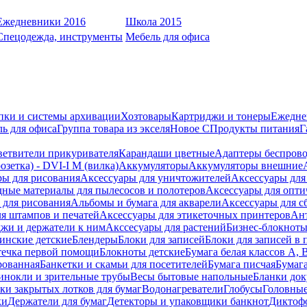
Ежедневники 2016
Школа 2015
Спецодежда, инструменты
Мебель для офиса
пки и системы архивации
Хозтовары
Картриджи и тонеры
Ежедне
ь для офиса
Группа товара из экселя
Новое С
Продукты питания
Г
ветвители прикуривателя
Карандаши цветные
Адаптеры беспрово
зетка) - DVI-I M (вилка)
Аккумуляторы
Аккумуляторы внешние
ры для рисования
Аксессуары для уничтожителей
Аксессуары для
дные материалы для пылесосов и полотеров
Аксессуары для опти
для рисования
Альбомы и бумага для акварели
Аксессуары для с
я штампов и печатей
Аксессуары для этикеточных принтеров
Ан
жи и держатели к ним
Акссесуары для растений
Бизнес-блокноты
инские детские
Блендеры
Блоки для записей
Блоки для записей в 
ечка первой помощи
Блокноты детские
Бумага белая классов А, 
рованная
Банкетки и скамьи для посетителей
Бумага писчая
Бумаг
инокли и зрительные трубы
Весы бытовые напольные
Бланки до
ки закрытых лотков для бумаг
Водонагреватели
Глобусы
Головны
ки
Держатели для бумаг
Детекторы и упаковщики банкнот
Диктоф