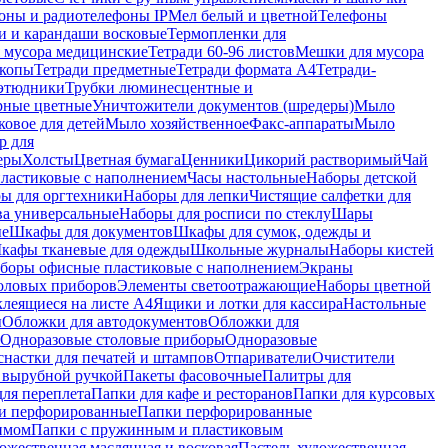
оны и радиотелефоны IP
Мел белый и цветной
Телефоны
и и карандаши восковые
Термопленки для
 мусора медицинские
Тетради 60-96 листов
Мешки для мусора
копы
Тетради предметные
Тетради формата А4
Тетради-
этюдники
Трубки люминесцентные и
рные цветные
Уничтожители документов (шредеры)
Мыло
овое для детей
Мыло хозяйственное
Факс-аппараты
Мыло
р для
еры
Холсты
Цветная бумага
Ценники
Цикорий растворимый
Чай
пластиковые с наполнением
Часы настольные
Наборы детской
ы для оргтехники
Наборы для лепки
Чистящие салфетки для
ва универсальные
Наборы для росписи по стеклу
Шары
ые
Шкафы для документов
Шкафы для сумок, одежды и
кафы тканевые для одежды
Школьные журналы
Наборы кистей
боры офисные пластиковые с наполнением
Экраны
оловых приборов
Элементы светоотражающие
Наборы цветной
клеящиеся на листе А4
Ящики и лотки для кассира
Настольные
ы
Обложки для автодокументов
Обложки для
Одноразовые столовые приборы
Одноразовые
снастки для печатей и штампов
Отпариватели
Очистители
и вырубной ручкой
Пакеты фасовочные
Палитры для
ля переплета
Папки для кафе и ресторанов
Папки для курсовых
и перфорированные
Папки перфорированные
имом
Папки с пружинным и пластиковым
ожественная маслянная и восковая
Пастель художественная