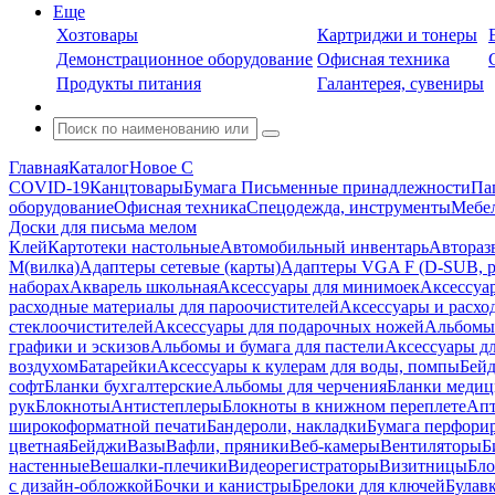
Еще
Хозтовары
Картриджи и тонеры
Демонстрационное оборудование
Офисная техника
Продукты питания
Галантерея, сувениры
Главная
Каталог
Новое С
COVID-19
Канцтовары
Бумага
Письменные принадлежности
Па
оборудование
Офисная техника
Спецодежда, инструменты
Мебел
Доски для письма мелом
Клей
Картотеки настольные
Автомобильный инвентарь
Автораз
M(вилка)
Адаптеры сетевые (карты)
Адаптеры VGA F (D-SUB, ро
наборах
Акварель школьная
Аксессуары для минимоек
Аксессуа
расходные материалы для пароочистителей
Аксессуары и расхо
стеклоочистителей
Аксессуары для подарочных ножей
Альбомы 
графики и эскизов
Альбомы и бумага для пастели
Аксессуары дл
воздухом
Батарейки
Аксессуары к кулерам для воды, помпы
Бейд
софт
Бланки бухгалтерские
Альбомы для черчения
Бланки медиц
рук
Блокноты
Антистеплеры
Блокноты в книжном переплете
Апт
широкоформатной печати
Бандероли, накладки
Бумага перфори
цветная
Бейджи
Вазы
Вафли, пряники
Веб-камеры
Вентиляторы
Б
настенные
Вешалки-плечики
Видеорегистраторы
Визитницы
Бло
с дизайн-обложкой
Бочки и канистры
Брелоки для ключей
Булав