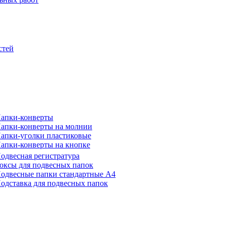
стей
апки-конверты
апки-конверты на молнии
апки-уголки пластиковые
апки-конверты на кнопке
одвесная регистратура
оксы для подвесных папок
одвесные папки стандартные А4
одставка для подвесных папок