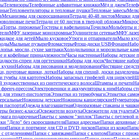
ры
Телевизоры
Телефонные алфавитные книжки
Мёд и джем
Телеф
енные
Тепловентиляторы и тепловые пушки
Тепловые завесы
Мелк
в
Механизмы для скоросшивания
Тетради 40-48 листов
Мешки для
оволновые печи
Тетради от 60 листов в твердой обложке
Микрос
ка
Торты, пирожные
Тостеры и вафельницы
Точилки
Мольберты и 
тели
МФУ лазерные монохромные
Удлинители сетевые
МФУ лазе
идкое для детей
Мыло кусковое
Утюги и отпариватели
Мыло куск
воды
Мыльные пузыри
Фломастеры
Флэш-диски USB
Фонари
Набо
лопья, мюсли, сухие завтраки
Холодильники и морозильные кам
е и кофейные принадлежности
Часы настенные
Наборы детские 
идкости-спреи для оргтехники
Наборы для досок
Чистящие набор
я кухни
Наборы для рисования и моделирования
Чистящие средст
и, почтовые ящики, лотки
Наборы для специй, доски разделочн
 тумбы для картотек
Наборы запасных грифелей для циркулей
Ш
й художественных из синтетического волоса
Штампы и печати
На
 френч-прессом
Электровеники и аккумуляторы к ним
Наборы ст
 для этикет-пистолетов
Этикетки из термобумаги
Этикетки само
ерсальные
Ножницы детские
Ножницы канцелярские
Нумератор
я паспорта
Одежда влагозащитная
Одноразовые стаканы и чашки
еры бизнес-класса
Освежители воздуха
Освежители для туалета
О
умага подарочные
Пакеты с замком "зиплок"
Пакеты с петлевой 
ки "Дело" без скоросшивателя
Папки адресные
Папки архивные д
ния
Папки и портмоне для CD и DVD дисков
Папки из кожи
Папк
 с отделениями
Папки с завязками
Папки с клипом
Папки с приж
 кнопкой
Папки-скоросшиватели мягкие
Папки-сумки
Пастель худ