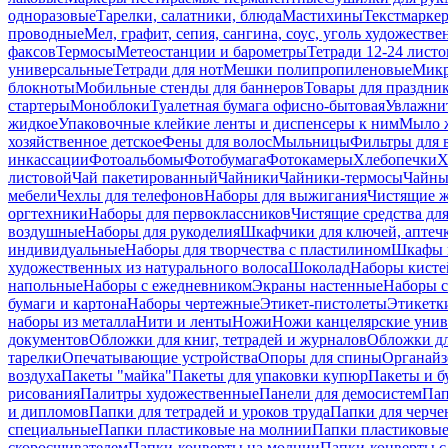
одноразовые
Тарелки, салатники, блюда
Мастихины
Текстмарке
проводные
Мел, графит, сепия, сангина, соус, уголь художеств
факсов
Термосы
Метеостанции и барометры
Тетради 12-24 листо
универсальные
Тетради для нот
Мешки полипропиленовые
Микр
блокноты
Мобильные стенды для баннеров
Товары для праздни
стартеры
Моноблоки
Туалетная бумага офисно-бытовая
Увлажни
жидкое
Упаковочные клейкие ленты и диспенсеры к ним
Мыло ж
хозяйственное детское
Фены для волос
Мыльницы
Фильтры для 
инкассации
Фотоальбомы
Фотобумага
Фотокамеры
Хлебопечки
Х
листовой
Чай пакетированный
Чайники
Чайники-термосы
Чайны
мебели
Чехлы для телефонов
Наборы для выжигания
Чистящие ж
оргтехники
Наборы для первоклассников
Чистящие средства дл
воздушные
Наборы для рукоделия
Шкафчики для ключей, аптечк
индивидуальные
Наборы для творчества с пластилином
Шкафы и
художественных из натурального волоса
Шоколад
Наборы кисте
напольные
Наборы с ежедневником
Экраны настенные
Наборы с
бумаги и картона
Наборы чертежные
Этикет-пистолеты
Этикетки
наборы из металла
Нити и ленты
Ножи
Ножи канцелярские унив
документов
Обложки для книг, тетрадей и журналов
Обложки дл
тарелки
Опечатывающие устройства
Опоры для спины
Органайз
воздуха
Пакеты "майка"
Пакеты для упаковки купюр
Пакеты и б
рисования
Палитры художественные
Панели для демосистем
Пап
и дипломов
Папки для тетрадей и уроков труда
Папки для черче
специальные
Папки пластиковые на молнии
Папки пластиковые
скоросшивателем
Папки-конверты на молнии
Папки-конверты с