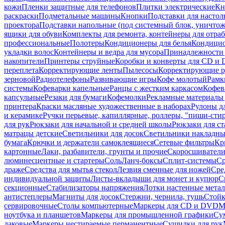
кожи
Пленки защитные для телефонов
Плитки электрические
Кн
раскраски
Подметальные машины
Кнопки
Подставки для настол
проектора
Подставки напольные (под системный блок, уничтожи
ящики для обуви
Комплекты для ремонта, контейнеры для отра
профессиональные
Полотеры
Кондиционеры для белья
Кондицио
укладки волос
Контейнеры и ведра для мусора
Принадлежности 
накопители
Принтеры струйные
Коробки и конверты для CD и
переплета
Корректирующие ленты
Пылесосы
Корректирующие р
зерновой
Радиотелефоны
Развивающие игры
Кофе молотый
Рамк
системы
Кофеварки капельные
Ранцы с жестким каркасом
Кофев
капсульные
Резаки для бумаги
Кофемолки
Рекламные материалы 
принтера
Краски масляные художественные в наборах
Рулоны д
и керамике
Ручки перьевые, капиллярные, роллеры, "пиши-сти
для рук
Рюкзаки для начальной и средней школы
Рюкзаки для ст
матрацы детские
Светильники для досок
Светильники накладны
бумага
Крючки и держатели самоклеящиеся
Сетевые фильтры
Кр
картонные
Лаки, разбавители, грунты и прочие
Скоросшиватели
люминесцентные и стартеры
Соль
Ланч-боксы
Сплит-системы
Ср
драже
Средства для мытья стекол
Лезвия сменные для ножей
Сре
индивидуальной защиты
Листы-вкладыши для монет и купюр
С
секционные
Стабилизаторы напряжения
Лотки настенные мета
антистеплеры
Магниты для досок
Стержни, чернила, тушь
Стойк
сервировочные
Столы компьютерные
Маркеры для CD и DVD
М
ноутбука и планшетов
Маркеры для промышленной графики
Су
лаковые
Маркеры нестираемые перманентные
Сушилки для рук