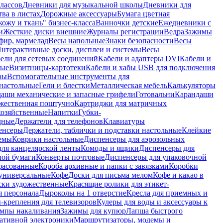
лассов
Дневники для музыкальной школы
Дневники для
тва в листах
Дорожные аксессуары
Бумага цветная
ожу и ткань" бизнес-класса
Ванночки детские
Ежедневники с
и
Жесткие диски внешние
Журналы регистрации
Ведра
Зажимы
фир, мармелад
Весы напольные
Знаки безопасности
Весы
нтерактивные доски, дисплеи и системы
Весы
ели для сетевых соединений
Кабели и адаптеры DVI
Кабели и
ные
Визитницы-картотеки
Кабели и хабы USB для подключения
ры
Вспомогательные инструменты для
настольные
Гели и блестки
Металлическая мебель
Калькуляторы
аши механические и запасные грифели
Готовальни
Карандаши
жественная поштучно
Картриджи для матричных
хозяйственные
Напитки
Губки-
дные
Держатели для телефонов
Клавиатуры
енсеры
Держатели, таблички и подставки настольные
Клейкие
емы
Коврики настольные
Диспенсеры для аэрозольных
ля канцелярской ленты
Комоды и ящики
Диспенсеры для
ной бумаги
Конверты почтовые
Диспенсеры для упаковочной
фасованные
Короба архивные и папки с завязками
Коробки
универсальные
Кофе
Доски для письма мелом
Кофе и какао в
ски художественные
Красящие ролики для этикет-
я персонала
Дыроколы на 1 отверстие
Кресла для приемных и
крепления для телевизоров
Кулеры для воды и аксессуары к
мпы накаливания
Зажимы для купюр
Лапша быстрого
тативной электроники
Маршрутизаторы, модемы и