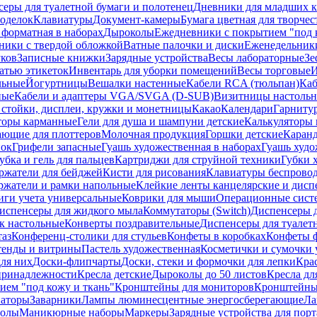
еры для туалетной бумаги и полотенец
Дневники для младших к
поделок
Клавиатуры
Документ-камеры
Бумага цветная для творчес
 форматная в наборах
Дыроколы
Ежедневники с покрытием "под к
ники с твердой обложкой
Ватные палочки и диски
Еженедельник
уков
Записные книжки
Зарядные устройства
Весы лабораторные
Зе
атью этикеток
Инвентарь для уборки помещений
Весы торговые
И
льные
Йогуртницы
Вешалки настенные
Кабели RCA (тюльпан)
Каб
ные
Кабели и адаптеры VGA/SVGA (D-SUB)
Визитницы настоль
стойки, дисплеи, кружки и монетницы
Какао
Календари
Гарниту
торы карманные
Гели для душа и шампуни детские
Калькуляторы 
ающие для плоттеров
Молочная продукция
Горшки детские
Каранд
пок
Грифели запасные
Гуашь художественная в наборах
Гуашь худо
убка и гель для пальцев
Картриджи для струйной техники
Губки 
ржатели для бейджей
Кисти для рисования
Клавиатуры беспрово
ржатели и рамки напольные
Клейкие ленты канцелярские и дисп
иги учета универсальные
Коврики для мыши
Операционные сист
испенсеры для жидкого мыла
Коммутаторы (Switch)
Диспенсеры д
к настольные
Конверты поздравительные
Диспенсеры для туалет
таз
Конференц-столики для стульев
Конфеты в коробках
Конфеты 
тенды и витрины
Пастель художественная
Косметички и сумочки 
ля них
Доски-флипчарты
Доски, стеки и формочки для лепки
Кра
принадлежности
Кресла детские
Дыроколы до 50 листов
Кресла дл
ием "под кожу и ткань"
Кронштейны для мониторов
Кронштейны-
аторы
Заварники
Лампы люминесцентные энергосберегающие
Ла
толы
Маникюрные наборы
Маркеры
Зарядные устройства для пор