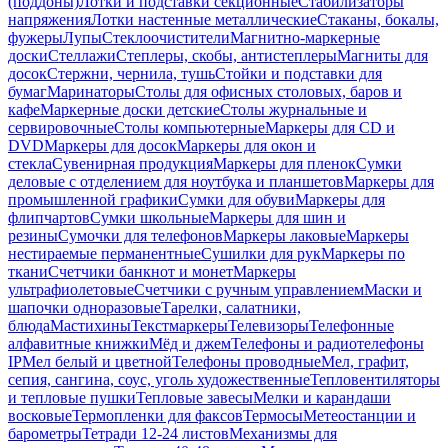
(поддоны)
Лотки и подставки секционные
Стабилизаторы
напряжения
Лотки настенные металлические
Стаканы, бокалы,
фужеры
Лупы
Стеклоочистители
Магнитно-маркерные
доски
Стеллажи
Степлеры, скобы, антистеплеры
Магниты для
досок
Стержни, чернила, тушь
Стойки и подставки для
бумаг
Маринаторы
Столы для офисных столовых, баров и
кафе
Маркерные доски детские
Столы журнальные и
сервировочные
Столы компьютерные
Маркеры для CD и
DVD
Маркеры для досок
Маркеры для окон и
стекла
Сувенирная продукция
Маркеры для пленок
Сумки
деловые с отделением для ноутбука и планшетов
Маркеры для
промышленной графики
Сумки для обуви
Маркеры для
флипчартов
Сумки школьные
Маркеры для шин и
резины
Сумочки для телефонов
Маркеры лаковые
Маркеры
нестираемые перманентные
Сушилки для рук
Маркеры по
ткани
Счетчики банкнот и монет
Маркеры
ультрафиолетовые
Счетчики с ручным управлением
Маски и
шапочки одноразовые
Тарелки, салатники,
блюда
Мастихины
Текстмаркеры
Телевизоры
Телефонные
алфавитные книжки
Мёд и джем
Телефоны и радиотелефоны
IP
Мел белый и цветной
Телефоны проводные
Мел, графит,
сепия, сангина, соус, уголь художественные
Тепловентиляторы
и тепловые пушки
Тепловые завесы
Мелки и карандаши
восковые
Термопленки для факсов
Термосы
Метеостанции и
барометры
Тетради 12-24 листов
Механизмы для