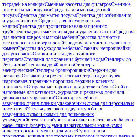
тетрадей на кольцах
Сменные кассеты для фильтров
Сменные
штемпельные подушки
Средства для мытья детской
посуды
Средства для мытья посуды
Средства для отбеливания
и удаления пятен
Средства для посудомоечных
машин
Средства для прочистки канализационных
труб
Средства для смягчения воды и удаления накипи
Средства
для чистки ковров и мягкой мебели
Средства для чистки
металлических поверхностей
Средства для чистки туалетных
комнат
Средства по уходу за мебелью
Стаканы-непроливайки
для рисования
Станки и иглы для архивного
переплета
Стеллажи для хранения бутылей воды
Степлеры до
260 листов
Степлеры до 40 листов
Степлеры
электрические
Степлеры-брошюровщики
Стержни для
роллеров
Стержни для ручек гелевые
Стержни для ручек
шариковые
Стиральные порошки
Стержни к клеевым
пистолетам
Стиральные порошки для детского белья
Стойки
напольные для каталогов, журналов и рекламы
Столы для
дошкольных учреждений
Столы для учебных
заведений
Стрейч-пленки упаковочные
Стулья для персонала и
посетителей
Стулья для школ и других учебных
заведений
Стулья и скамьи для дошкольных
учреждений
Стулья и табуреты для офисных столовых, баров и
кафе
Стяжки (хомуты)
Сумки из натуральной кожи
Сумки
инкассаторские и мешки для монет
Сушилки для
продуктов
Сушилки для столовых приборов и посуды
Счетные