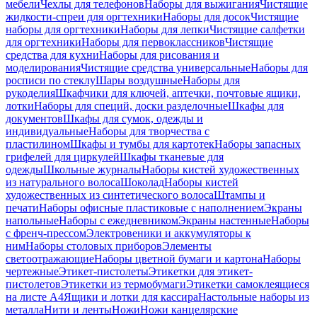
мебели
Чехлы для телефонов
Наборы для выжигания
Чистящие
жидкости-спреи для оргтехники
Наборы для досок
Чистящие
наборы для оргтехники
Наборы для лепки
Чистящие салфетки
для оргтехники
Наборы для первоклассников
Чистящие
средства для кухни
Наборы для рисования и
моделирования
Чистящие средства универсальные
Наборы для
росписи по стеклу
Шары воздушные
Наборы для
рукоделия
Шкафчики для ключей, аптечки, почтовые ящики,
лотки
Наборы для специй, доски разделочные
Шкафы для
документов
Шкафы для сумок, одежды и
индивидуальные
Наборы для творчества с
пластилином
Шкафы и тумбы для картотек
Наборы запасных
грифелей для циркулей
Шкафы тканевые для
одежды
Школьные журналы
Наборы кистей художественных
из натурального волоса
Шоколад
Наборы кистей
художественных из синтетического волоса
Штампы и
печати
Наборы офисные пластиковые с наполнением
Экраны
напольные
Наборы с ежедневником
Экраны настенные
Наборы
с френч-прессом
Электровеники и аккумуляторы к
ним
Наборы столовых приборов
Элементы
светоотражающие
Наборы цветной бумаги и картона
Наборы
чертежные
Этикет-пистолеты
Этикетки для этикет-
пистолетов
Этикетки из термобумаги
Этикетки самоклеящиеся
на листе А4
Ящики и лотки для кассира
Настольные наборы из
металла
Нити и ленты
Ножи
Ножи канцелярские