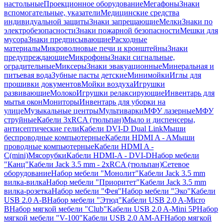
настольные
Проекционное оборудование
Мегафоны
Знаки
вспомогательные, указатели
Медицинские средства
индивидуальной защиты
Знаки запрещающие
Мелки
Знаки по
электробезопасности
Знаки пожарной безопасности
Мешки для
мусора
Знаки предписывающие
Расходные
материалы
Микроволновые печи и кронштейны
Знаки
предупреждающие
Микрофоны
Знаки сигнальные,
оградительные
Миксеры
Знаки эвакуационные
Минеральная и
питьевая вода
Зубные пасты детские
Минимойки
Иглы для
прошивки документов
Мойки воздуха
Игрушки
развивающие
Молоко
Игрушки релаксирующие
Инвентарь для
мытья окон
Мониторы
Инвентарь для уборки на
улице
Музыкальные центры
Мультиварки
МФУ лазерные
МФУ
струйные
Кабели 3xRCA (тюльпан)
Мыло и диспенсеры,
антисептические гели
Кабели DVI-D Dual Link
Мыши
беспроводные компьютерные
Кабели HDMI A - A
Мыши
проводные компьютерные
Кабели HDMI A -
C(mini)
Мясорубки
Кабели HDMI-A - DVI-D
Набор мебели
"Канц"
Кабели Jack 3.5 mm - 2xRCA (тюльпан)
Сетевое
оборудование
Набор мебели "Монолит"
Кабели Jack 3.5 mm
вилка-вилка
Набор мебели "Приоритет"
Кабели Jack 3.5 mm
вилка-розетка
Набор мебели "Фея"
Набор мебели "Эко"
Кабели
USB 2.0 A-B
Набор мебели "Этюд"
Кабели USB 2.0 A-Micro
B
Набор мягкой мебели "Club"
Кабели USB 2.0 A-Mini 5P
Набор
мягкой мебели "V-100"
Кабели USB 2.0 AM-AF
Набор мягкой