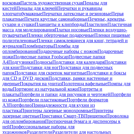
восковая
Пастель художественная сухая
Пеналы для
кистей
Пеналы для ключей
Перчатки и рукавицы
хлопчатобумажные
Перчатки латексные и резиновые
Перья
плакатные
Печати круглые самонаборные
Печенье, крекеры,
сухари и сушки
Планшеты и клипборды
Пластилин
Пластичная
масса для моделирования
Платки носовые
Пленки воздушно-
пузырчатые
Пленки оберточные подарочные
Пленки пищевые
полиэтиленовые
Пленки самоклеящиеся для книг, тетрадей и
журналов
Пломбираторы
Пломбы для
опломбирования
Подарочные наборы с ножом
Подарочные
ножи
Подвесные папки Foolscap
Подвесные папки
А4
Подгузники
Подносы
Подставки для календаря
Подставки
для книг
Подставки для ног
Подставки для подвесных
папок
Подставки для скрепок магнитные
Подставки и боксы
для CD и DVD дисков
Подставки, рамки настенные и
дверные
Покрытия на унитаз
Полотенца вафельные
Помпы для
воды
Портмоне из натуральной кожи
Портреты и
плакаты
Портфели и папки для рисунков и чертежей
Портфели
из кожи
Портфели пластиковые
Портфели форматов
А3
Портфолио
Принадлежности для кухни из
пластика
Принтеры лазерные монохромные
Принтеры
лазерные цветные
Приставки Смарт-ТВ
Прищепки
Проволока
для опломбирования
Протирочная бумага и диспенсеры к
ней
Профессиональные наборы для
художников
Разделители
Разделители для настольных