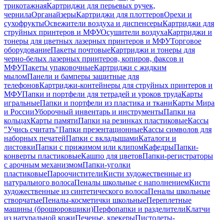
трикотажная
Картриджи для перьевых ручек,
чернила
Органайзеры
Картриджи для плоттеров
Орехи и
сухофрукты
Освежители воздуха и диспенсеры
Картриджи для
струйных принтеров и МФУ
Осушители воздуха
Картриджи и
тонеры для цветных лазерных принтеров и МФУ
Торговое
оборудование
Пакеты почтовые
Картриджи и тонеры для
черно-белых лазерных принтеров, копиров, факсов и
МФУ
Пакеты упаковочные
Картриджи с жидким
мылом
Панели и бамперы защитные для
телефонов
Картриджи-контейнеры для струйных принтеров и
МФУ
Папки и портфели для тетрадей и уроков труда
Карты
игральные
Папки и портфели из пластика и ткани
Карты Мира
и России
Уборочный инвентарь и инструменты
Папки на
кольцах
Карты памяти
Папки на резинках пластиковые
Кассы
"Учись считать"
Папки презентационные
Кассы символов для
наборных печатей
Папки с вкладышами
Каталоги и
листовки
Папки с прижимом или клипом
Кафедры
Папки-
конверты пластиковые
Кашпо для цветов
Папки-регистраторы
с арочным механизмом
Папки-уголки
пластиковые
Пароочистители
Кисти художественные из
натурального волоса
Пеналы школьные с наполнением
Кисти
художественные из синтетического волоса
Пеналы школьные
створчатые
Пеналы-косметички школьные
Переплетные
машины (брошюровщики)
Перфопапки и разделители
Клатчи
из натуральной кожи
Печенье, крекеры
Пистолеты-