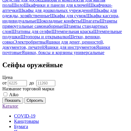
пола
Шило
Шкафчики и панели для ключей
Шкафчики-
аптечки
Шкафы для дошкольных учреждений
Шкафы для
одежды, хозяйственные
Шкафы для сумок
Шкафы кассира,
индивидуальные
Шоколадные конфеты
Шпагаты
Штампы
прямоугольные самонаборные
Штампы стандартных
слов
Штативы для селфи
Штемпельная краска
Штемпельные
подушки
Штопоры и открывалки
Щетки, веники,
совки
Электробритвы
Ящики для денег, ценностей,
документов, печатей
Ящики для инструментов
Ящики
почтовые
Ящики, боксы и корзины универсальные
Сейфы оружейные
Цена
от
до
Название торговой марки
Aiko
Показать
Сбросить
Каталог
COVID-19
Канцтовары
Бумага