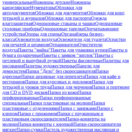
универсальные
Ножницы детские
Ножницы
канцелярские
Нумераторы
Обложки для
автодокументов
Обложки для документов
Обложки для книг,
тетрадей и журналов
Обложки для паспорта
Одежда
влагозащитная
Одноразовые стаканы и чашки
Одноразовые
столовые приборы
Одноразовые тарелки
Опечатывающие
устройства
Опоры для спины
Органайзеры бизнес-
класса
Освежители воздуха
Освежители для туалета
Оснастки
для печатей и штампов
Отпариватели
Очистители
воздуха
Пакеты "майка"
Пакеты для упаковки купюр
Пакеты и
бумага подарочные
Пакеты с замком "зиплок"
Пакеты с
петлевой и вырубной ручкой
Пакеты фасовочные
Палитры для
рисования
Палитры художественные
Панели для
демосистем
Папки "Дело" без скоросшивателя
Папки
адресные
Папки архивные для переплета
Папки для кафе и
ресторанов
Папки для курсовых и дипломов
Папки для
тетрадей и уроков труда
Папки для черчения
Папки и портмоне
для CD и DVD дисков
Папки из кожи
Папки
перфорированные
Папки перфорированные
специальные
Папки пластиковые на молнии
Папки
пластиковые с отделениями
Папки с завязками
Папки с
клипом
Папки с прижимом
Папки с пружинным и
пластиковым скоросшивателем
Папки-конверты на
молнии
Папки-конверты с кнопкой
Папки-скоросшиватели
мягкие
Папки-сумки
Пастель художественная маслянная и