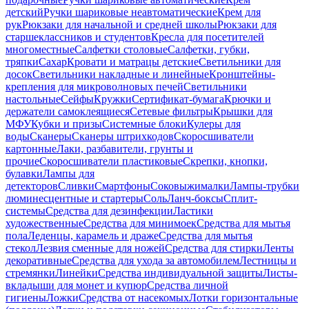
детский
Ручки шариковые неавтоматические
Крем для
рук
Рюкзаки для начальной и средней школы
Рюкзаки для
старшеклассников и студентов
Кресла для посетителей
многоместные
Салфетки столовые
Салфетки, губки,
тряпки
Сахар
Кровати и матрацы детские
Светильники для
досок
Светильники накладные и линейные
Кронштейны-
крепления для микроволновых печей
Светильники
настольные
Сейфы
Кружки
Сертификат-бумага
Крючки и
держатели самоклеящиеся
Сетевые фильтры
Крышки для
МФУ
Кубки и призы
Системные блоки
Кулеры для
воды
Сканеры
Сканеры штрихкодов
Скоросшиватели
картонные
Лаки, разбавители, грунты и
прочие
Скоросшиватели пластиковые
Скрепки, кнопки,
булавки
Лампы для
детекторов
Сливки
Смартфоны
Соковыжималки
Лампы-трубки
люминесцентные и стартеры
Соль
Ланч-боксы
Сплит-
системы
Средства для дезинфекции
Ластики
художественные
Средства для минимоек
Средства для мытья
пола
Леденцы, карамель и драже
Средства для мытья
стекол
Лезвия сменные для ножей
Средства для стирки
Ленты
декоративные
Средства для ухода за автомобилем
Лестницы и
стремянки
Линейки
Средства индивидуальной защиты
Листы-
вкладыши для монет и купюр
Средства личной
гигиены
Ложки
Средства от насекомых
Лотки горизонтальные