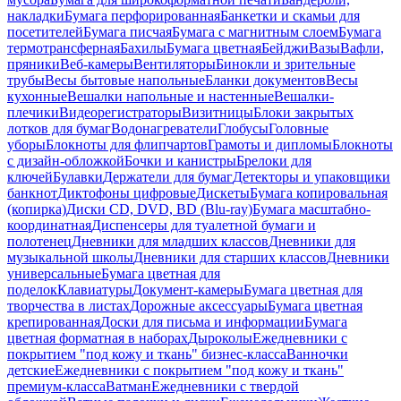
накладки
Бумага перфорированная
Банкетки и скамьи для
посетителей
Бумага писчая
Бумага с магнитным слоем
Бумага
термотрансферная
Бахилы
Бумага цветная
Бейджи
Вазы
Вафли,
пряники
Веб-камеры
Вентиляторы
Бинокли и зрительные
трубы
Весы бытовые напольные
Бланки документов
Весы
кухонные
Вешалки напольные и настенные
Вешалки-
плечики
Видеорегистраторы
Визитницы
Блоки закрытых
лотков для бумаг
Водонагреватели
Глобусы
Головные
уборы
Блокноты для флипчартов
Грамоты и дипломы
Блокноты
с дизайн-обложкой
Бочки и канистры
Брелоки для
ключей
Булавки
Держатели для бумаг
Детекторы и упаковщики
банкнот
Диктофоны цифровые
Дискеты
Бумага копировальная
(копирка)
Диски CD, DVD, BD (Blu-ray)
Бумага масштабно-
координатная
Диспенсеры для туалетной бумаги и
полотенец
Дневники для младших классов
Дневники для
музыкальной школы
Дневники для старших классов
Дневники
универсальные
Бумага цветная для
поделок
Клавиатуры
Документ-камеры
Бумага цветная для
творчества в листах
Дорожные аксессуары
Бумага цветная
крепированная
Доски для письма и информации
Бумага
цветная форматная в наборах
Дыроколы
Ежедневники с
покрытием "под кожу и ткань" бизнес-класса
Ванночки
детские
Ежедневники с покрытием "под кожу и ткань"
премиум-класса
Ватман
Ежедневники с твердой