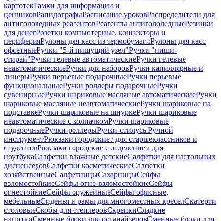
картотек
Рамки для информации и
ценников
Рапидографы
Расписание уроков
Распределители для
антигололедных реагентов
Реагенты антигололедные
Резинки
для денег
Розетки компьютерные, коннекторы и
периферия
Рулоны для касс из термобумаги
Рулоны для касс
офсетные
Ручки "5-й пишущий узел"
Ручки "пиши-
стирай"
Ручки гелевые автоматические
Ручки гелевые
неавтоматические
Ручки для наборов
Ручки капиллярные и
линеры
Ручки перьевые подарочные
Ручки перьевые
функциональные
Ручки роллеры подарочные
Ручки
сувенирные
Ручки шариковые масляные автоматические
Ручки
шариковые масляные неавтоматические
Ручки шариковые на
подставке
Ручки шариковые на шнурке
Ручки шариковые
неавтоматические с колпачком
Ручки шариковые
подарочные
Ручки-роллеры
Ручки-стилусы
Ручной
инструмент
Рюкзаки городские / для старшеклассников и
студентов
Рюкзаки городские с отделением для
ноутбука
Салфетки влажные детские
Салфетки для настольных
диспенсеров
Салфетки косметические
Салфетки
хозяйственные
Салфетницы
Сахарницы
Сейфы
взломостойкие
Сейфы огне-взломостойкие
Сейфы
огнестойкие
Сейфы оружейные
Сейфы офисные,
мебельные
Сиденья и рамы для многоместных кресел
Скатерти
столовые
Скобы для степлеров
Скрепки
Сладкие
напитки
Сменные блоки для органайзеров
Сменные блоки для