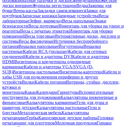
обложкой
Ватные палочки и диски
Еженедельники
Жесткие
диски внешние
Журналы регистрации
Ведра
Зажимы для
бумаг
Веера-кассы
Закладки самоклеящиеся
Замки для
ноутбуков
Записные книжки
Зарядные устройства
Весы
лабораторные
Зефир, мармелад
Весы напольные
Знаки
безопасности
Весы почтовые
Инвентарь для уборки на улице и
реагенты
Весы с печатью этикеток
Инвентарь для уборки
помещений
Весы торговые
Интерактивные доски, дисплеи и
системы
Весы фасовочные
Источники бесперебойного
питания
Вешалки напольные
Йогуртницы
Вешалки
настенные
Кабели RCA (тюльпан)
Кабели для сетевых
соединений
Кабели и адаптеры DVI
Кабели и адаптеры
HDMI
Визитницы и кредитницы однорядные
карманные
Кабели и адаптеры VGA/SVGA (D-
SUB)
Визитницы настольные
Визитницы-картотеки
Кабели и
хабы USB для подключения периферии и других
устройств
Вилки
Кабели питания
Витрины, стойки, дисплеи,
кружки и
монетницы
Какао
Календари
Гарнитуры
Вспомогательные
инструменты для художников
Калькуляторы инженерные и
финансовые
Калькуляторы карманные
Гели для душа и
шампуни детские
Калькуляторы настольные
Гели и
блестки
Металлическая мебель
Калькуляторы
печатающие
Гербы
Канцелярские детские наборы
Головки
печатающие для плоттеров
Молочная продукция
Горшки