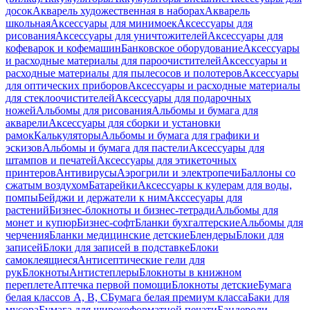
досок
Акварель художественная в наборах
Акварель
школьная
Аксессуары для минимоек
Аксессуары для
рисования
Аксессуары для уничтожителей
Аксессуары для
кофеварок и кофемашин
Банковское оборудование
Аксессуары
и расходные материалы для пароочистителей
Аксессуары и
расходные материалы для пылесосов и полотеров
Аксессуары
для оптических приборов
Аксессуары и расходные материалы
для стеклоочистителей
Аксессуары для подарочных
ножей
Альбомы для рисования
Альбомы и бумага для
акварели
Аксессуары для сборки и установки
рамок
Калькуляторы
Альбомы и бумага для графики и
эскизов
Альбомы и бумага для пастели
Аксессуары для
штампов и печатей
Аксессуары для этикеточных
принтеров
Антивирусы
Аэрогрили и электропечи
Баллоны со
сжатым воздухом
Батарейки
Аксессуары к кулерам для воды,
помпы
Бейджи и держатели к ним
Акссесуары для
растений
Бизнес-блокноты и бизнес-тетради
Альбомы для
монет и купюр
Бизнес-софт
Бланки бухгалтерские
Альбомы для
черчения
Бланки медицинские детские
Блендеры
Блоки для
записей
Блоки для записей в подставке
Блоки
самоклеящиеся
Антисептические гели для
рук
Блокноты
Антистеплеры
Блокноты в книжном
переплете
Аптечка первой помощи
Блокноты детские
Бумага
белая классов А, В, С
Бумага белая премиум класса
Баки для
мусора
Бумага для широкоформатной печати
Бандероли,