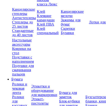
класса Люкс
Канцелярские
Клей
Канцелярские
степлеры
Клеящие
мелочи
Антистеплеры
карандаши
Зажимы для
Степлеры до
Лотки для
Клей ПВА
бумаг
25 листов
Клей
Скрепки
Стандартные
специальный
Булавки
до 40 листов
Настольные
аксессуары
Коврики на
стол
Подставки с
наполнением
Подушки для
смачивания
пальцев
Бумага
Ролики и
Этикетки и
чековая
оборудование
лента
Бумага для
для маркировки
Ролики
заметок
Бухгалтерск
Этикет-
для
Блок-кубики
бланки, кни
пистолеты
кассовых
для заметок
Бланки