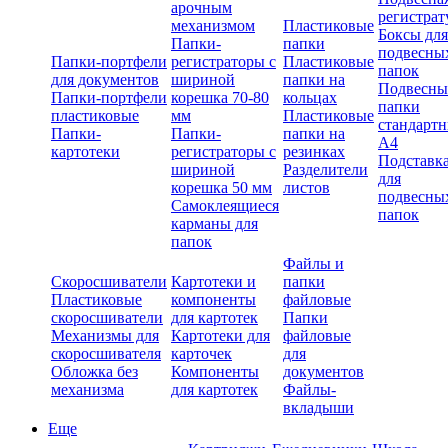
арочным
регистрат
механизмом
Пластиковые
Боксы для
Папки-
папки
подвесны
Папки-портфели
регистраторы с
Пластиковые
папок
для документов
шириной
папки на
Подвесны
Папки-портфели
корешка 70-80
кольцах
папки
пластиковые
мм
Пластиковые
стандарт
Папки-
Папки-
папки на
А4
картотеки
регистраторы с
резинках
Подставк
шириной
Разделители
для
корешка 50 мм
листов
подвесны
Самоклеящиеся
папок
карманы для
папок
Файлы и
Скоросшиватели
Картотеки и
папки
Пластиковые
компоненты
файловые
скоросшиватели
для картотек
Папки
Механизмы для
Картотеки для
файловые
скоросшивателя
карточек
для
Обложка без
Компоненты
документов
механизма
для картотек
Файлы-
вкладыши
Еще