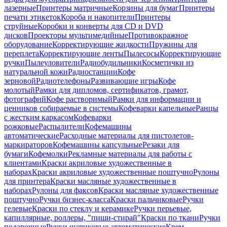
лазерные
Принтеры матричные
Корзины для бумаг
Принтеры
печати этикеток
Короба и накопители
Принтеры
струйные
Коробки и конверты для CD и DVD
дисков
Проекторы мультимедийные
Противокражное
оборудование
Корректирующие жидкости
Пружины для
переплета
Корректирующие ленты
Пылесосы
Корректирующие
ручки
Пылеуловители
Радиобудильники
Косметички из
натуральной кожи
Радиостанции
Кофе
зерновой
Радиотелефоны
Развивающие игры
Кофе
молотый
Рамки для дипломов, сертификатов, грамот,
фотографий
Кофе растворимый
Рамки для информации и
ценников собираемые в системы
Кофеварки капельные
Ранцы
с жестким каркасом
Кофеварки
рожковые
Распылители
Кофемашины
автоматические
Расходные материалы для пистолетов-
маркираторов
Кофемашины капсульные
Резаки для
бумаги
Кофемолки
Рекламные материалы для работы с
клиентами
Краски акриловые художественные в
наборах
Краски акриловые художественные поштучно
Рулоны
для принтера
Краски масляные художественные в
наборах
Рулоны для факсов
Краски масляные художественные
поштучно
Ручки бизнес-класса
Краски пальчиковые
Ручки
гелевые
Краски по стеклу и керамике
Ручки перьевые,
капиллярные, роллеры, "пиши-стирай"
Краски по ткани
Ручки
подарочные
Ручки шариковые автоматические
Крем