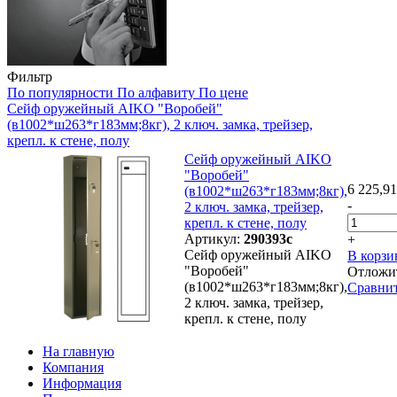
Фильтр
По популярности
По алфавиту
По цене
Сейф оружейный AIKO "Воробей"
(в1002*ш263*г183мм;8кг), 2 ключ. замка, трейзер,
крепл. к стене, полу
Сейф оружейный AIKO
"Воробей"
6 225,91
(в1002*ш263*г183мм;8кг),
-
2 ключ. замка, трейзер,
крепл. к стене, полу
Артикул:
290393с
+
Сейф оружейный AIKO
В корзи
"Воробей"
Отложи
(в1002*ш263*г183мм;8кг),
Сравни
2 ключ. замка, трейзер,
крепл. к стене, полу
На главную
Компания
Информация