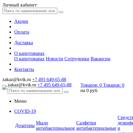
Личный кабинет
Акции
Оплата
Доставка
О канцтоварах
О канцтоварах
Новости
Сотрудники
Вакансии
Контакты
zakaz@kvik.ru
+7 495 649-65-88
zakaz@kvik.ru
+7 495 649-65-88
Товаров:
0
Товаров:
0
на
0 руб.
Меню
COVID-19
Средст
Мыло
Салфетки
дезинф
Дозаторы
антибактериальное
антибактериальные
и