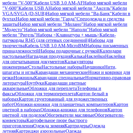
мебели "V-500"
Кабели USB 3.0 AM-AF
Набор мягкой мебели
"V-600"
Кабели USB A
Набор мягкой мебели "Аксель"
Кабели
VGA/SVGA (D-SUB)
Набор мягкой мебели "Ва-Банк"
Кабели в
бухтах
Набор мягкой мебели "Гарда"
Спецодежда и средства
защиты
Набор мягкой мебели "Милано"
Набор мягкой мебели
"Модесто"
Набор мягкой мебели "Наполи"
Набор мягкой
мебели "Ригель"
Наборы <Клавиатура + мышь>
Кабели-
патчкорды RJ45 (для сетевых соединений)
Наборы для
творчества
Кабель USB 3.0 AM-MicroBM
Наборы письменных
принадлежностей
Наборы подарочные с ручкой
Календари
настольные
Наградная продукция
Калька
Наклейки
Наклейки
для опечатывания документов
Калькуляторы
инженерные
Столы
Настольные наборы
Наушники
Нити,
шпагаты и иглы
Карандаши механические
Ножи и коврики для
резки
Ножницы
Карандаши специальные
Нормативно-правовая
литература
Ноутбуки
Карандаши цветные
акварельные
Обложки для переплета
Телефоны и
факсы
Обложки для термопереплета
Картон белый в
наборах
Картон грунтованный для художественных
работ
Обложки-книжки для планшетных компьютеров
Картон
цветной в наборах
Обложки-книжки для телефонов
Картон
цветной для поделок
Обогреватели масляные
Обогреватели-
конвекторы
Картофельное пюре быстрого
приготовления
Одежда зимняя
Картридеры
Одежда
летняя
Картриджи аэрозольные
Одежда