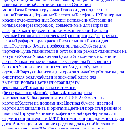
палочки и счеты
Счетчики банкнот
Счетчики
монет
Тазы
Тележки грузовые
Тележки для подвесных
папок
Тележки уборочные
Телескопы
Телефоны IP
Темперные
краски художественные
Тестеры напряжения
Тетради на
кольцах
Тонеры (порошок) совместимые для заправки
лазерных картриджей
Точилки механические
Точилки
ручные
Точилки электрические
Транспортиры
Трафареты и
лекала
Трафареты-раскраски
Треугольники
Тряпки для
пола
Туалетная бумага профессиональная
Тубусы для
чертежей
Тушь
Удлинители в бухтах и на рамках
Удлинители на
катушке
Указки
Упаковочная бумага
Упаковочные клейкие
ленты
Упаковочные рекламные материалы
Упаковщики
банкнот
Урны-пепельницы
Утюги
Уход за обувью и
одеждой
Фартуки
Фартуки для уроков труда
Фетр
Фильтры для
очистителя воздуха
Флаги и знамена
Фольга для
выпечки
Фольга цветная
Фотоаппараты
зеркальные
Фотоаппараты системные
(беззеркальные)
Фотобарабаны
Фотоаппараты
компактные
Хабы (разветвители) USB 2.0
Холсты на
картоне
Холсты на подрамнике
Цветная бумага, цветной
картон для квиллинга и оригами
Цветная пористая резина и
пластик
Циркули
Чайные и кофейные наборы
Чернила для
струйных принтеров и МФУ
Чертежные принадлежности для
доски
Чистящие и моющие средства для кухни
Чистящие
средства для досок
Швабры и комплекты для мытья