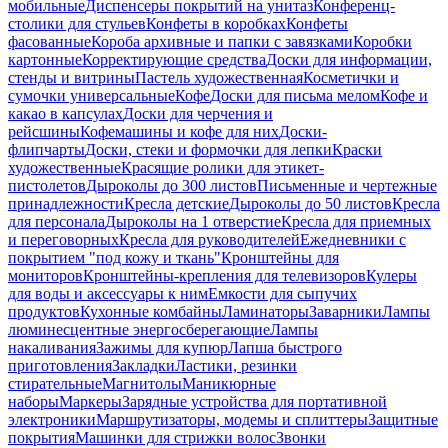
мобильные
Диспенсеры покрытий на унитаз
Конференц-
столики для стульев
Конфеты в коробках
Конфеты
фасованные
Короба архивные и папки с завязками
Коробки
картонные
Корректирующие средства
Доски для информации,
стенды и витрины
Пастель художественная
Косметички и
сумочки универсальные
Кофе
Доски для письма мелом
Кофе и
какао в капсулах
Доски для черчения и
рейсшины
Кофемашины и кофе для них
Доски-
флипчарты
Доски, стеки и формочки для лепки
Краски
художественные
Красящие ролики для этикет-
пистолетов
Дыроколы до 300 листов
Письменные и чертежные
принадлежности
Кресла детские
Дыроколы до 50 листов
Кресла
для персонала
Дыроколы на 1 отверстие
Кресла для приемных
и переговорных
Кресла для руководителей
Ежедневники с
покрытием "под кожу и ткань"
Кронштейны для
мониторов
Кронштейны-крепления для телевизоров
Кулеры
для воды и аксессуары к ним
Емкости для сыпучих
продуктов
Кухонные комбайны
Ламинаторы
Заварники
Лампы
люминесцентные энергосберегающие
Лампы
накаливания
Зажимы для купюр
Лапша быстрого
приготовления
Закладки
Ластики, резинки
стирательные
Магнитолы
Маникюрные
наборы
Маркеры
Зарядные устройства для портативной
электроники
Маршрутизаторы, модемы и сплиттеры
Защитные
покрытия
Машинки для стрижки волос
Звонки