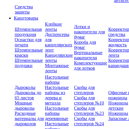
антисе
Средства
защиты
Канцтовары
Клейкие
Лотки и
Штемпельная
ленты
Корректи
накопители для
продукция
Диспенсеры
средства
бумаг
Оснастки для
для
Корректи
Короба для
печати
канцелярских
жидкость
бумаг
Штемпельные
лент
Корректи
Вертикальные
краски
Канцелярские
лента
накопители
Штемпельные
ленты
Корректи
Комплектующие
подушки
Монтажные
карандаш
для лотков
ленты
Настольные
наборы
Дыроколы
Настольные
Скобы для
Дыроколы до
наборы из
степлеров
Офисные 
65 листов
дерева и
Скобы для
ножницы
Мощные
металла
степлеров №10
Ножницы
дыроколы
Настольные
Скобы для
детские
Расходные
наборы
степлеров №23
Ножницы
материалы для
деревянные
Скобы для
Запасные 
дыроколов
Настольные
степлеров №24
наборы