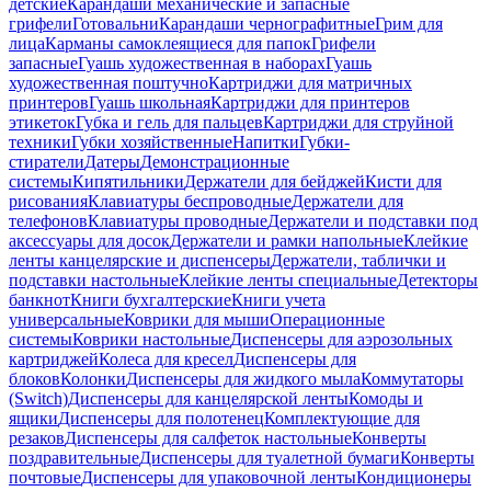
детские
Карандаши механические и запасные
грифели
Готовальни
Карандаши чернографитные
Грим для
лица
Карманы самоклеящиеся для папок
Грифели
запасные
Гуашь художественная в наборах
Гуашь
художественная поштучно
Картриджи для матричных
принтеров
Гуашь школьная
Картриджи для принтеров
этикеток
Губка и гель для пальцев
Картриджи для струйной
техники
Губки хозяйственные
Напитки
Губки-
стиратели
Датеры
Демонстрационные
системы
Кипятильники
Держатели для бейджей
Кисти для
рисования
Клавиатуры беспроводные
Держатели для
телефонов
Клавиатуры проводные
Держатели и подставки под
аксессуары для досок
Держатели и рамки напольные
Клейкие
ленты канцелярские и диспенсеры
Держатели, таблички и
подставки настольные
Клейкие ленты специальные
Детекторы
банкнот
Книги бухгалтерские
Книги учета
универсальные
Коврики для мыши
Операционные
системы
Коврики настольные
Диспенсеры для аэрозольных
картриджей
Колеса для кресел
Диспенсеры для
блоков
Колонки
Диспенсеры для жидкого мыла
Коммутаторы
(Switch)
Диспенсеры для канцелярской ленты
Комоды и
ящики
Диспенсеры для полотенец
Комплектующие для
резаков
Диспенсеры для салфеток настольные
Конверты
поздравительные
Диспенсеры для туалетной бумаги
Конверты
почтовые
Диспенсеры для упаковочной ленты
Кондиционеры