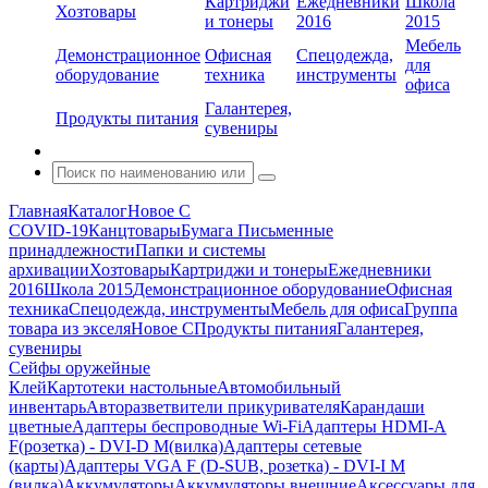
Картриджи
Ежедневники
Школа
Хозтовары
и тонеры
2016
2015
Мебель
Демонстрационное
Офисная
Спецодежда,
для
оборудование
техника
инструменты
офиса
Галантерея,
Продукты питания
сувениры
Главная
Каталог
Новое С
COVID-19
Канцтовары
Бумага
Письменные
принадлежности
Папки и системы
архивации
Хозтовары
Картриджи и тонеры
Ежедневники
2016
Школа 2015
Демонстрационное оборудование
Офисная
техника
Спецодежда, инструменты
Мебель для офиса
Группа
товара из экселя
Новое С
Продукты питания
Галантерея,
сувениры
Сейфы оружейные
Клей
Картотеки настольные
Автомобильный
инвентарь
Авторазветвители прикуривателя
Карандаши
цветные
Адаптеры беспроводные Wi-Fi
Адаптеры HDMI-A
F(розетка) - DVI-D M(вилка)
Адаптеры сетевые
(карты)
Адаптеры VGA F (D-SUB, розетка) - DVI-I M
(вилка)
Аккумуляторы
Аккумуляторы внешние
Аксессуары для