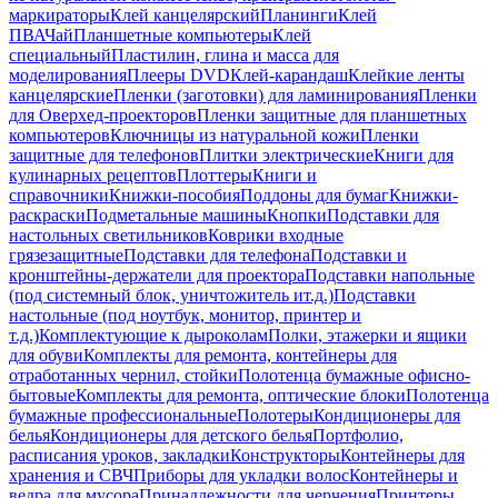
маркираторы
Клей канцелярский
Планинги
Клей
ПВА
Чай
Планшетные компьютеры
Клей
специальный
Пластилин, глина и масса для
моделирования
Плееры DVD
Клей-карандаш
Клейкие ленты
канцелярские
Пленки (заготовки) для ламинирования
Пленки
для Оверхед-проекторов
Пленки защитные для планшетных
компьютеров
Ключницы из натуральной кожи
Пленки
защитные для телефонов
Плитки электрические
Книги для
кулинарных рецептов
Плоттеры
Книги и
справочники
Книжки-пособия
Поддоны для бумаг
Книжки-
раскраски
Подметальные машины
Кнопки
Подставки для
настольных светильников
Коврики входные
грязезащитные
Подставки для телефона
Подставки и
кронштейны-держатели для проектора
Подставки напольные
(под системный блок, уничтожитель ит.д.)
Подставки
настольные (под ноутбук, монитор, принтер и
т.д.)
Комплектующие к дыроколам
Полки, этажерки и ящики
для обуви
Комплекты для ремонта, контейнеры для
отработанных чернил, стойки
Полотенца бумажные офисно-
бытовые
Комплекты для ремонта, оптические блоки
Полотенца
бумажные профессиональные
Полотеры
Кондиционеры для
белья
Кондиционеры для детского белья
Портфолио,
расписания уроков, закладки
Конструкторы
Контейнеры для
хранения и СВЧ
Приборы для укладки волос
Контейнеры и
ведра для мусора
Принадлежности для черчения
Принтеры