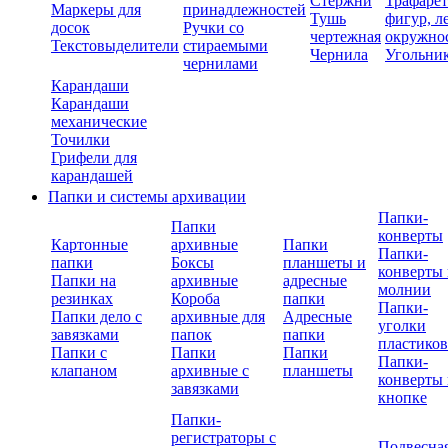
Стержни
Трафаре
Маркеры для
принадлежностей
Тушь
фигур, л
досок
Ручки со
чертежная
окружно
Текстовыделители
стираемыми
Чернила
Угольни
чернилами
Карандаши
Карандаши
механические
Точилки
Грифели для
карандашей
Папки и системы архивации
Папки-
Папки
конверты
Картонные
архивные
Папки
Папки-
папки
Боксы
планшеты и
конверты 
Папки на
архивные
адресные
молнии
резинках
Короба
папки
Папки-
Папки дело с
архивные для
Адресные
уголки
завязками
папок
папки
пластико
Папки с
Папки
Папки
Папки-
клапаном
архивные с
планшеты
конверты 
завязками
кнопке
Папки-
регистраторы с
Подвесна