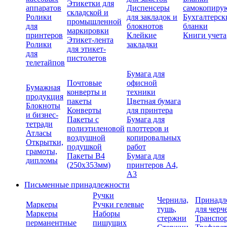
Этикетки для
аппаратов
Диспенсеры
самокопиру
складской и
Ролики
для закладок и
Бухгалтерск
промышленной
для
блокнотов
бланки
маркировки
принтеров
Клейкие
Книги учета
Этикет-лента
Ролики
закладки
для этикет-
для
пистолетов
телетайпов
Бумага для
Почтовые
офисной
Бумажная
конверты и
техники
продукция
пакеты
Цветная бумага
Блокноты
Конверты
для принтера
и бизнес-
Пакеты с
Бумага для
тетради
полиэтиленовой
плоттеров и
Атласы
воздушной
копировальных
Открытки,
подушкой
работ
грамоты,
Пакеты В4
Бумага для
дипломы
(250х353мм)
принтеров А4,
А3
Письменные принадлежности
Ручки
Чернила,
Принадл
Маркеры
Ручки гелевые
тушь,
для черч
Маркеры
Наборы
стержни
Транспо
перманентные
пишущих