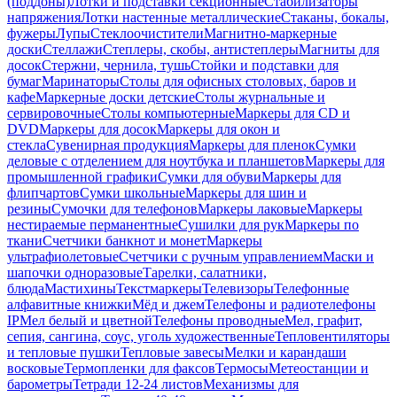
(поддоны)
Лотки и подставки секционные
Стабилизаторы
напряжения
Лотки настенные металлические
Стаканы, бокалы,
фужеры
Лупы
Стеклоочистители
Магнитно-маркерные
доски
Стеллажи
Степлеры, скобы, антистеплеры
Магниты для
досок
Стержни, чернила, тушь
Стойки и подставки для
бумаг
Маринаторы
Столы для офисных столовых, баров и
кафе
Маркерные доски детские
Столы журнальные и
сервировочные
Столы компьютерные
Маркеры для CD и
DVD
Маркеры для досок
Маркеры для окон и
стекла
Сувенирная продукция
Маркеры для пленок
Сумки
деловые с отделением для ноутбука и планшетов
Маркеры для
промышленной графики
Сумки для обуви
Маркеры для
флипчартов
Сумки школьные
Маркеры для шин и
резины
Сумочки для телефонов
Маркеры лаковые
Маркеры
нестираемые перманентные
Сушилки для рук
Маркеры по
ткани
Счетчики банкнот и монет
Маркеры
ультрафиолетовые
Счетчики с ручным управлением
Маски и
шапочки одноразовые
Тарелки, салатники,
блюда
Мастихины
Текстмаркеры
Телевизоры
Телефонные
алфавитные книжки
Мёд и джем
Телефоны и радиотелефоны
IP
Мел белый и цветной
Телефоны проводные
Мел, графит,
сепия, сангина, соус, уголь художественные
Тепловентиляторы
и тепловые пушки
Тепловые завесы
Мелки и карандаши
восковые
Термопленки для факсов
Термосы
Метеостанции и
барометры
Тетради 12-24 листов
Механизмы для