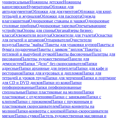
универсальные
Ножницы детские
Ножницы
канцелярские
Нумераторы
Обложки для
автодокументов
Обложки для документов
Обложки для книг,
тетрадей и журналов
Обложки для паспорта
Одежда
влагозащитная
Одноразовые стаканы и чашки
Одноразовые
столовые приборы
Одноразовые тарелки
Опечатывающие
устройства
Опоры для спины
Органайзеры бизнес-
класса
Освежители воздуха
Освежители для туалета
Оснастки
для печатей и штампов
Отпариватели
Очистители
воздуха
Пакеты "майка"
Пакеты для упаковки купюр
Пакеты и
бумага подарочные
Пакеты с замком "зиплок"
Пакеты с
петлевой и вырубной ручкой
Пакеты фасовочные
Палитры для
рисования
Палитры художественные
Панели для
демосистем
Папки "Дело" без скоросшивателя
Папки
адресные
Папки архивные для переплета
Папки для кафе и
ресторанов
Папки для курсовых и дипломов
Папки для
тетрадей и уроков труда
Папки для черчения
Папки и портмоне
для CD и DVD дисков
Папки из кожи
Папки
перфорированные
Папки перфорированные
специальные
Папки пластиковые на молнии
Папки
пластиковые с отделениями
Папки с завязками
Папки с
клипом
Папки с прижимом
Папки с пружинным и
пластиковым скоросшивателем
Папки-конверты на
молнии
Папки-конверты с кнопкой
Папки-скоросшиватели
мягкие
Папки-сумки
Пастель художественная маслянная и