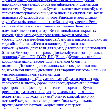
накладки
Бумага перфорированная
Банкетки и скамьи для
посетителей
Бумага писчая
Бумага с магнитным слоем
Бумага
термотрансферная
Бахилы
Бумага цветная
Бейджи
Вазы
Вафли,
пряники
Веб-камеры
Вентиляторы
Бинокли и зрительные
трубы
Весы бытовые напольные
Бланки документов
Весы
кухонные
Вешалки напольные и настенные
Вешалки-
плечики
Видеорегистраторы
Визитницы
Блоки закрытых
лотков для бумаг
Водонагреватели
Глобусы
Головные
уборы
Блокноты для флипчартов
Грамоты и дипломы
Блокноты
с дизайн-обложкой
Бочки и канистры
Брелоки для
ключей
Булавки
Держатели для бумаг
Детекторы и упаковщики
банкнот
Диктофоны цифровые
Дискеты
Бумага копировальная
(копирка)
Диски CD, DVD, BD (Blu-ray)
Бумага масштабно-
координатная
Диспенсеры для туалетной бумаги и
полотенец
Дневники для младших классов
Дневники для
музыкальной школы
Дневники для старших классов
Дневники
универсальные
Бумага цветная для
поделок
Клавиатуры
Документ-камеры
Бумага цветная для
творчества в листах
Дорожные аксессуары
Бумага цветная
крепированная
Доски для письма и информации
Бумага
цветная форматная в наборах
Дыроколы
Ежедневники с
покрытием "под кожу и ткань" бизнес-класса
Ванночки
детские
Ежедневники с покрытием "под кожу и ткань"
премиум-класса
Ватман
Ежедневники с твердой