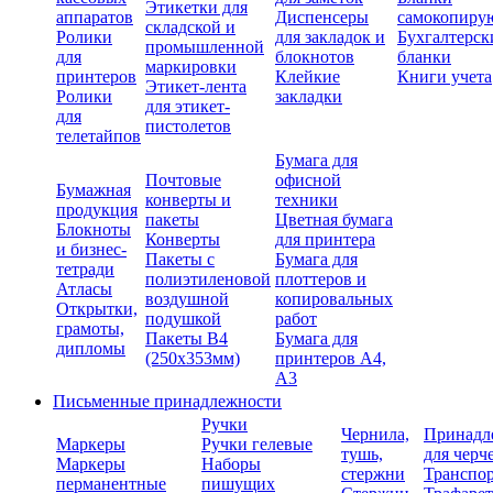
Этикетки для
аппаратов
Диспенсеры
самокопиру
складской и
Ролики
для закладок и
Бухгалтерск
промышленной
для
блокнотов
бланки
маркировки
принтеров
Клейкие
Книги учета
Этикет-лента
Ролики
закладки
для этикет-
для
пистолетов
телетайпов
Бумага для
Почтовые
офисной
Бумажная
конверты и
техники
продукция
пакеты
Цветная бумага
Блокноты
Конверты
для принтера
и бизнес-
Пакеты с
Бумага для
тетради
полиэтиленовой
плоттеров и
Атласы
воздушной
копировальных
Открытки,
подушкой
работ
грамоты,
Пакеты В4
Бумага для
дипломы
(250х353мм)
принтеров А4,
А3
Письменные принадлежности
Ручки
Чернила,
Принадл
Маркеры
Ручки гелевые
тушь,
для черч
Маркеры
Наборы
стержни
Транспо
перманентные
пишущих