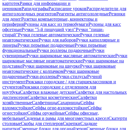
картотек
Рамки для информации и
ценников
Рапидографы
Расписание уроков
Распределители для
антигололедных реагентов
Реагенты антигололедные
Резинки
для денег
Розетки компьютерные, коннекторы и
периферия
Рулоны для касс из термобумаги
Рулоны для касс
офсетные
Ручки "5-й пишущий узел"
Ручки "пиши-
стирай"
Ручки гелевые автоматические
Ручки гелевые
неавтоматические
Ручки для наборов
Ручки капиллярные и
линеры
Ручки перьевые подарочные
Ручки перьевые
функциональные
Ручки роллеры подарочные
Ручки
сувенирные
Ручки шариковые масляные автоматические
Ручки
шариковые масляные неавтоматические
Ручки шариковые на
подставке
Ручки шариковые на шнурке
Ручки шариковые
неавтоматические с колпачком
Ручки шариковые
подарочные
Ручки-роллеры
Ручки-стилусы
Ручной
инструмент
Рюкзаки городские / для старшеклассников и
студентов
Рюкзаки городские с отделением для
ноутбука
Салфетки влажные детские
Салфетки для настольных
диспенсеров
Салфетки косметические
Салфетки
хозяйственные
Салфетницы
Сахарницы
Сейфы
взломостойкие
Сейфы огне-взломостойкие
Сейфы
огнестойкие
Сейфы оружейные
Сейфы офисные,
мебельные
Сиденья и рамы для многоместных кресел
Скатерти
столовые
Скобы для степлеров
Скрепки
Сладкие
напитки
Сменные блоки для органайзеров
Сменные блоки для