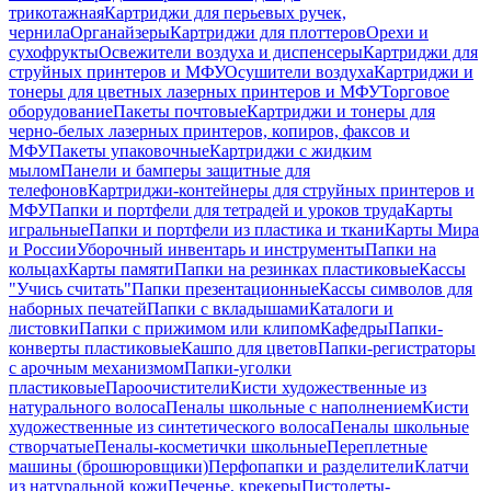
трикотажная
Картриджи для перьевых ручек,
чернила
Органайзеры
Картриджи для плоттеров
Орехи и
сухофрукты
Освежители воздуха и диспенсеры
Картриджи для
струйных принтеров и МФУ
Осушители воздуха
Картриджи и
тонеры для цветных лазерных принтеров и МФУ
Торговое
оборудование
Пакеты почтовые
Картриджи и тонеры для
черно-белых лазерных принтеров, копиров, факсов и
МФУ
Пакеты упаковочные
Картриджи с жидким
мылом
Панели и бамперы защитные для
телефонов
Картриджи-контейнеры для струйных принтеров и
МФУ
Папки и портфели для тетрадей и уроков труда
Карты
игральные
Папки и портфели из пластика и ткани
Карты Мира
и России
Уборочный инвентарь и инструменты
Папки на
кольцах
Карты памяти
Папки на резинках пластиковые
Кассы
"Учись считать"
Папки презентационные
Кассы символов для
наборных печатей
Папки с вкладышами
Каталоги и
листовки
Папки с прижимом или клипом
Кафедры
Папки-
конверты пластиковые
Кашпо для цветов
Папки-регистраторы
с арочным механизмом
Папки-уголки
пластиковые
Пароочистители
Кисти художественные из
натурального волоса
Пеналы школьные с наполнением
Кисти
художественные из синтетического волоса
Пеналы школьные
створчатые
Пеналы-косметички школьные
Переплетные
машины (брошюровщики)
Перфопапки и разделители
Клатчи
из натуральной кожи
Печенье, крекеры
Пистолеты-