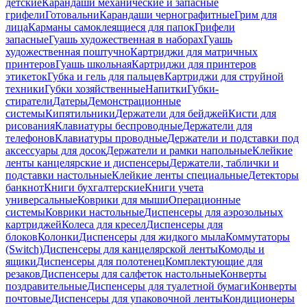
детские
Карандаши механические и запасные
грифели
Готовальни
Карандаши чернографитные
Грим для
лица
Карманы самоклеящиеся для папок
Грифели
запасные
Гуашь художественная в наборах
Гуашь
художественная поштучно
Картриджи для матричных
принтеров
Гуашь школьная
Картриджи для принтеров
этикеток
Губка и гель для пальцев
Картриджи для струйной
техники
Губки хозяйственные
Напитки
Губки-
стиратели
Датеры
Демонстрационные
системы
Кипятильники
Держатели для бейджей
Кисти для
рисования
Клавиатуры беспроводные
Держатели для
телефонов
Клавиатуры проводные
Держатели и подставки под
аксессуары для досок
Держатели и рамки напольные
Клейкие
ленты канцелярские и диспенсеры
Держатели, таблички и
подставки настольные
Клейкие ленты специальные
Детекторы
банкнот
Книги бухгалтерские
Книги учета
универсальные
Коврики для мыши
Операционные
системы
Коврики настольные
Диспенсеры для аэрозольных
картриджей
Колеса для кресел
Диспенсеры для
блоков
Колонки
Диспенсеры для жидкого мыла
Коммутаторы
(Switch)
Диспенсеры для канцелярской ленты
Комоды и
ящики
Диспенсеры для полотенец
Комплектующие для
резаков
Диспенсеры для салфеток настольные
Конверты
поздравительные
Диспенсеры для туалетной бумаги
Конверты
почтовые
Диспенсеры для упаковочной ленты
Кондиционеры