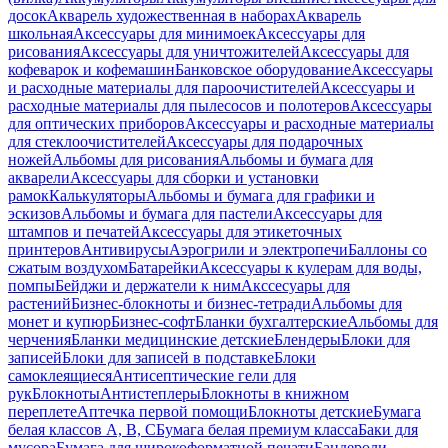
досок
Акварель художественная в наборах
Акварель
школьная
Аксессуары для минимоек
Аксессуары для
рисования
Аксессуары для уничтожителей
Аксессуары для
кофеварок и кофемашин
Банковское оборудование
Аксессуары
и расходные материалы для пароочистителей
Аксессуары и
расходные материалы для пылесосов и полотеров
Аксессуары
для оптических приборов
Аксессуары и расходные материалы
для стеклоочистителей
Аксессуары для подарочных
ножей
Альбомы для рисования
Альбомы и бумага для
акварели
Аксессуары для сборки и установки
рамок
Калькуляторы
Альбомы и бумага для графики и
эскизов
Альбомы и бумага для пастели
Аксессуары для
штампов и печатей
Аксессуары для этикеточных
принтеров
Антивирусы
Аэрогрили и электропечи
Баллоны со
сжатым воздухом
Батарейки
Аксессуары к кулерам для воды,
помпы
Бейджи и держатели к ним
Акссесуары для
растений
Бизнес-блокноты и бизнес-тетради
Альбомы для
монет и купюр
Бизнес-софт
Бланки бухгалтерские
Альбомы для
черчения
Бланки медицинские детские
Блендеры
Блоки для
записей
Блоки для записей в подставке
Блоки
самоклеящиеся
Антисептические гели для
рук
Блокноты
Антистеплеры
Блокноты в книжном
переплете
Аптечка первой помощи
Блокноты детские
Бумага
белая классов А, В, С
Бумага белая премиум класса
Баки для
мусора
Бумага для широкоформатной печати
Бандероли,