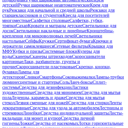
детский
Ручки шариковые неавтоматические
Крем для
рук
Рюкзаки для начальной и средней школы
Рюкзаки для
старшеклассников и студентов
Кресла для посетителей
многоместные
Салфетки столовые
Салфетки, губки,
тряпки
Сахар
Кровати и матрацы детские
Светильники для
досок
Светильники накладные и линейные
Кронштейны-
крепления для микроволновых печей
Светильники
настольные
Сейфы
Кружки
Сертификат-бумага
Крючки и
держатели самоклеящиеся
Сетевые фильтры
Крышки для
МФУ
Кубки и призы
Системные блоки
Кулеры для
воды
Сканеры
Сканеры штрихкодов
Скоросшиватели
картонные
Лаки, разбавители, грунты и
прочие
Скоросшиватели пластиковые
Скрепки, кнопки,
булавки
Лампы для
детекторов
Сливки
Смартфоны
Соковыжималки
Лампы-трубки
люминесцентные и стартеры
Соль
Ланч-боксы
Сплит-
системы
Средства для дезинфекции
Ластики
художественные
Средства для минимоек
Средства для мытья
пола
Леденцы, карамель и драже
Средства для мытья
стекол
Лезвия сменные для ножей
Средства для стирки
Ленты
декоративные
Средства для ухода за автомобилем
Лестницы и
стремянки
Линейки
Средства индивидуальной защиты
Листы-
вкладыши для монет и купюр
Средства личной
гигиены
Ложки
Средства от насекомых
Лотки горизонтальные