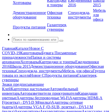
Картриджи
Ежедневники
Школа
Хозтовары
и тонеры
2016
2015
Мебель
Демонстрационное
Офисная
Спецодежда,
для
оборудование
техника
инструменты
офиса
Галантерея,
Продукты питания
сувениры
Главная
Каталог
Новое С
COVID-19
Канцтовары
Бумага
Письменные
принадлежности
Папки и системы
архивации
Хозтовары
Картриджи и тонеры
Ежедневники
2016
Школа 2015
Демонстрационное оборудование
Офисная
техника
Спецодежда, инструменты
Мебель для офиса
Группа
товара из экселя
Новое С
Продукты питания
Галантерея,
сувениры
Знаки предписывающие
Клей
Картотеки настольные
Автомобильный
инвентарь
Авторазветвители прикуривателя
Карандаши
цветные
Адаптеры беспроводные Wi-Fi
Адаптеры HDMI-A
F(розетка) - DVI-D M(вилка)
Адаптеры сетевые
(карты)
Адаптеры VGA F (D-SUB, розетка) - DVI-I M
(вилка)
Аккумуляторы
Аккумуляторы внешние
Аксессуары для