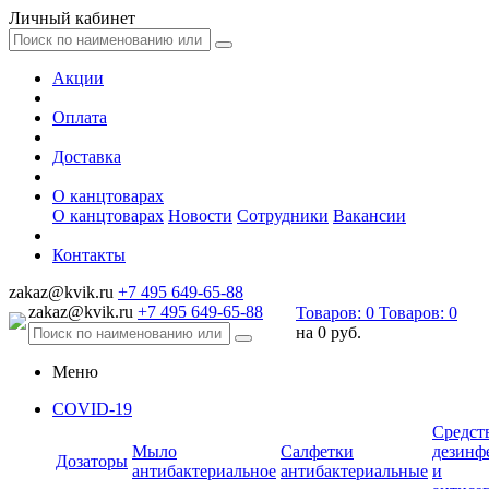
Личный кабинет
Акции
Оплата
Доставка
О канцтоварах
О канцтоварах
Новости
Сотрудники
Вакансии
Контакты
zakaz@kvik.ru
+7 495 649-65-88
zakaz@kvik.ru
+7 495 649-65-88
Товаров:
0
Товаров:
0
на
0 руб.
Меню
COVID-19
Средст
Мыло
Салфетки
дезинф
Дозаторы
антибактериальное
антибактериальные
и