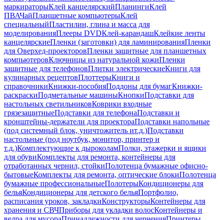
маркираторы
Клей канцелярский
Планинги
Клей
ПВА
Чай
Планшетные компьютеры
Клей
специальный
Пластилин, глина и масса для
моделирования
Плееры DVD
Клей-карандаш
Клейкие ленты
канцелярские
Пленки (заготовки) для ламинирования
Пленки
для Оверхед-проекторов
Пленки защитные для планшетных
компьютеров
Ключницы из натуральной кожи
Пленки
защитные для телефонов
Плитки электрические
Книги для
кулинарных рецептов
Плоттеры
Книги и
справочники
Книжки-пособия
Поддоны для бумаг
Книжки-
раскраски
Подметальные машины
Кнопки
Подставки для
настольных светильников
Коврики входные
грязезащитные
Подставки для телефона
Подставки и
кронштейны-держатели для проектора
Подставки напольные
(под системный блок, уничтожитель ит.д.)
Подставки
настольные (под ноутбук, монитор, принтер и
т.д.)
Комплектующие к дыроколам
Полки, этажерки и ящики
для обуви
Комплекты для ремонта, контейнеры для
отработанных чернил, стойки
Полотенца бумажные офисно-
бытовые
Комплекты для ремонта, оптические блоки
Полотенца
бумажные профессиональные
Полотеры
Кондиционеры для
белья
Кондиционеры для детского белья
Портфолио,
расписания уроков, закладки
Конструкторы
Контейнеры для
хранения и СВЧ
Приборы для укладки волос
Контейнеры и
ведра для мусора
Принадлежности для черчения
Принтеры