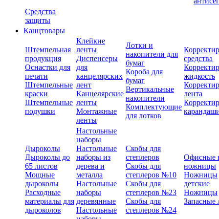
антисе
Средства
защиты
Канцтовары
Клейкие
Лотки и
Штемпельная
ленты
Корректи
накопители для
продукция
Диспенсеры
средства
бумаг
Оснастки для
для
Корректи
Короба для
печати
канцелярских
жидкость
бумаг
Штемпельные
лент
Корректи
Вертикальные
краски
Канцелярские
лента
накопители
Штемпельные
ленты
Корректи
Комплектующие
подушки
Монтажные
карандаш
для лотков
ленты
Настольные
наборы
Дыроколы
Настольные
Скобы для
Дыроколы до
наборы из
степлеров
Офисные 
65 листов
дерева и
Скобы для
ножницы
Мощные
металла
степлеров №10
Ножницы
дыроколы
Настольные
Скобы для
детские
Расходные
наборы
степлеров №23
Ножницы
материалы для
деревянные
Скобы для
Запасные 
дыроколов
Настольные
степлеров №24
наборы