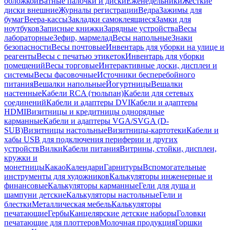
обложкой
Ватные палочки и диски
Еженедельники
Жесткие
диски внешние
Журналы регистрации
Ведра
Зажимы для
бумаг
Веера-кассы
Закладки самоклеящиеся
Замки для
ноутбуков
Записные книжки
Зарядные устройства
Весы
лабораторные
Зефир, мармелад
Весы напольные
Знаки
безопасности
Весы почтовые
Инвентарь для уборки на улице и
реагенты
Весы с печатью этикеток
Инвентарь для уборки
помещений
Весы торговые
Интерактивные доски, дисплеи и
системы
Весы фасовочные
Источники бесперебойного
питания
Вешалки напольные
Йогуртницы
Вешалки
настенные
Кабели RCA (тюльпан)
Кабели для сетевых
соединений
Кабели и адаптеры DVI
Кабели и адаптеры
HDMI
Визитницы и кредитницы однорядные
карманные
Кабели и адаптеры VGA/SVGA (D-
SUB)
Визитницы настольные
Визитницы-картотеки
Кабели и
хабы USB для подключения периферии и других
устройств
Вилки
Кабели питания
Витрины, стойки, дисплеи,
кружки и
монетницы
Какао
Календари
Гарнитуры
Вспомогательные
инструменты для художников
Калькуляторы инженерные и
финансовые
Калькуляторы карманные
Гели для душа и
шампуни детские
Калькуляторы настольные
Гели и
блестки
Металлическая мебель
Калькуляторы
печатающие
Гербы
Канцелярские детские наборы
Головки
печатающие для плоттеров
Молочная продукция
Горшки