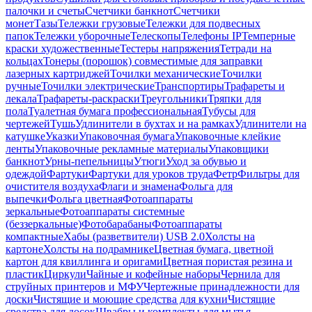
палочки и счеты
Счетчики банкнот
Счетчики
монет
Тазы
Тележки грузовые
Тележки для подвесных
папок
Тележки уборочные
Телескопы
Телефоны IP
Темперные
краски художественные
Тестеры напряжения
Тетради на
кольцах
Тонеры (порошок) совместимые для заправки
лазерных картриджей
Точилки механические
Точилки
ручные
Точилки электрические
Транспортиры
Трафареты и
лекала
Трафареты-раскраски
Треугольники
Тряпки для
пола
Туалетная бумага профессиональная
Тубусы для
чертежей
Тушь
Удлинители в бухтах и на рамках
Удлинители на
катушке
Указки
Упаковочная бумага
Упаковочные клейкие
ленты
Упаковочные рекламные материалы
Упаковщики
банкнот
Урны-пепельницы
Утюги
Уход за обувью и
одеждой
Фартуки
Фартуки для уроков труда
Фетр
Фильтры для
очистителя воздуха
Флаги и знамена
Фольга для
выпечки
Фольга цветная
Фотоаппараты
зеркальные
Фотоаппараты системные
(беззеркальные)
Фотобарабаны
Фотоаппараты
компактные
Хабы (разветвители) USB 2.0
Холсты на
картоне
Холсты на подрамнике
Цветная бумага, цветной
картон для квиллинга и оригами
Цветная пористая резина и
пластик
Циркули
Чайные и кофейные наборы
Чернила для
струйных принтеров и МФУ
Чертежные принадлежности для
доски
Чистящие и моющие средства для кухни
Чистящие
средства для досок
Швабры и комплекты для мытья