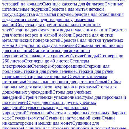
тетрадей на кольцах
Сменные кассеты для фильтров
Сменные
штемпельные подушки
Средства для мытья детской
посуды
Средства для мытья посуды
Средства для отбеливания
и удаления пятен
Средства для посудомоечных
машин
Средства для прочистки канализационных
труб
Средства для смягчения воды и удаления накипи
Средства
для чистки ковров и мягкой мебели
Средства для чистки
металлических поверхностей
Средства для чистки туалетных
комнат
Средства по уходу за мебелью
Стаканы-непроливайки
для рисования
Станки и иглы для архивного
переплета
Стеллажи для хранения бутылей воды
Степлеры до
260 листов
Степлеры до 40 листов
Степлеры
электрические
Степлеры-брошюровщики
Стержни для
роллеров
Стержни для ручек гелевые
Стержни для ручек
шариковые
Стиральные порошки
Стержни к клеевым
пистолетам
Стиральные порошки для детского белья
Стойки
напольные для каталогов, журналов и рекламы
Столы для
дошкольных учреждений
Столы для учебных
заведений
Стрейч-пленки упаковочные
Стулья для персонала и
посетителей
Стулья для школ и других учебных
заведений
Стулья и скамьи для дошкольных
учреждений
Стулья и табуреты для офисных столовых, баров и
кафе
Стяжки (хомуты)
Сумки из натуральной кожи
Сумки
инкассаторские и мешки для монет
Сушилки для
продуктов
Сушилки для столовых приборов и посуды
Счетные