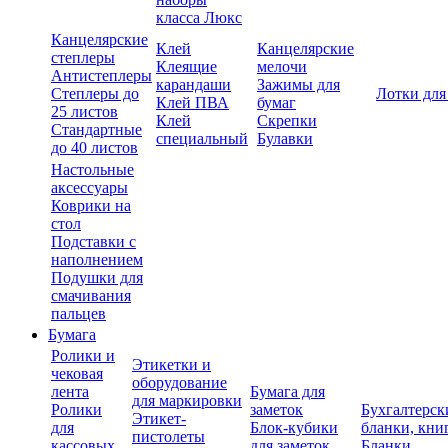
класса Люкс
Канцелярские
Клей
Канцелярские
степлеры
Клеящие
мелочи
Антистеплеры
карандаши
Зажимы для
Степлеры до
Лотки для
Клей ПВА
бумаг
25 листов
Клей
Скрепки
Стандартные
специальный
Булавки
до 40 листов
Настольные
аксессуары
Коврики на
стол
Подставки с
наполнением
Подушки для
смачивания
пальцев
Бумага
Ролики и
Этикетки и
чековая
оборудование
лента
Бумага для
для маркировки
Ролики
заметок
Бухгалтерск
Этикет-
для
Блок-кубики
бланки, кни
пистолеты
кассовых
для заметок
Бланки