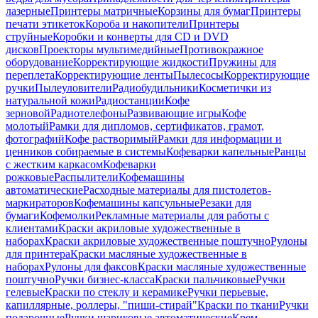
лазерные
Принтеры матричные
Корзины для бумаг
Принтеры
печати этикеток
Короба и накопители
Принтеры
струйные
Коробки и конверты для CD и DVD
дисков
Проекторы мультимедийные
Противокражное
оборудование
Корректирующие жидкости
Пружины для
переплета
Корректирующие ленты
Пылесосы
Корректирующие
ручки
Пылеуловители
Радиобудильники
Косметички из
натуральной кожи
Радиостанции
Кофе
зерновой
Радиотелефоны
Развивающие игры
Кофе
молотый
Рамки для дипломов, сертификатов, грамот,
фотографий
Кофе растворимый
Рамки для информации и
ценников собираемые в системы
Кофеварки капельные
Ранцы
с жестким каркасом
Кофеварки
рожковые
Распылители
Кофемашины
автоматические
Расходные материалы для пистолетов-
маркираторов
Кофемашины капсульные
Резаки для
бумаги
Кофемолки
Рекламные материалы для работы с
клиентами
Краски акриловые художественные в
наборах
Краски акриловые художественные поштучно
Рулоны
для принтера
Краски масляные художественные в
наборах
Рулоны для факсов
Краски масляные художественные
поштучно
Ручки бизнес-класса
Краски пальчиковые
Ручки
гелевые
Краски по стеклу и керамике
Ручки перьевые,
капиллярные, роллеры, "пиши-стирай"
Краски по ткани
Ручки
подарочные
Ручки шариковые автоматические
Крем