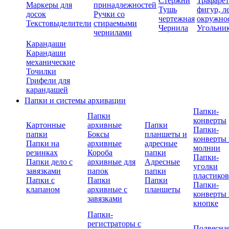
Стержни
Трафаре
Маркеры для
принадлежностей
Тушь
фигур, л
досок
Ручки со
чертежная
окружно
Текстовыделители
стираемыми
Чернила
Угольни
чернилами
Карандаши
Карандаши
механические
Точилки
Грифели для
карандашей
Папки и системы архивации
Папки-
Папки
конверты
Картонные
архивные
Папки
Папки-
папки
Боксы
планшеты и
конверты 
Папки на
архивные
адресные
молнии
резинках
Короба
папки
Папки-
Папки дело с
архивные для
Адресные
уголки
завязками
папок
папки
пластико
Папки с
Папки
Папки
Папки-
клапаном
архивные с
планшеты
конверты 
завязками
кнопке
Папки-
регистраторы с
Подвесна