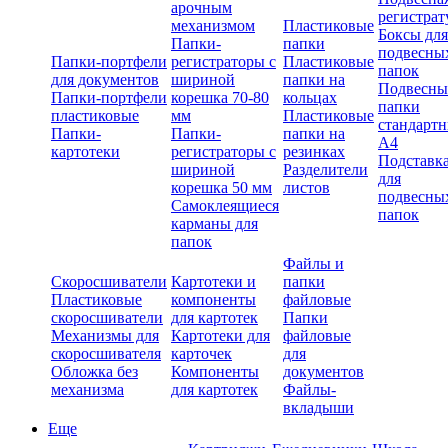
арочным
регистрат
механизмом
Пластиковые
Боксы для
Папки-
папки
подвесны
Папки-портфели
регистраторы с
Пластиковые
папок
для документов
шириной
папки на
Подвесны
Папки-портфели
корешка 70-80
кольцах
папки
пластиковые
мм
Пластиковые
стандарт
Папки-
Папки-
папки на
А4
картотеки
регистраторы с
резинках
Подставк
шириной
Разделители
для
корешка 50 мм
листов
подвесны
Самоклеящиеся
папок
карманы для
папок
Файлы и
Скоросшиватели
Картотеки и
папки
Пластиковые
компоненты
файловые
скоросшиватели
для картотек
Папки
Механизмы для
Картотеки для
файловые
скоросшивателя
карточек
для
Обложка без
Компоненты
документов
механизма
для картотек
Файлы-
вкладыши
Еще