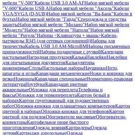
мебели "V-500"
Кабели USB 3.0 AM-AF
Набор мягкой мебели
"V-600"
Кабели USB A
Набор мягкой мебели "Аксель"
Кабели
VGA/SVGA (D-SUB)
Набор мягкой мебели "Ва-Банк"
Кабели в
бухтах
Набор мягкой мебели "Гарда"
Спецодежда и средства
защиты
Набор мягкой мебели "Милано"
Набор мягкой мебели
"Модесто"
Набор мягкой мебели "Наполи"
Набор мягкой
мебели "Ригель"
Наборы <Клавиатура + мышь>
Кабели-
патчкорды RJ45 (для сетевых соединений)
Наборы для
творчества
Кабель USB 3.0 AM-MicroBM
Наборы письменных
принадлежностей
Наборы подарочные с ручкой
Календари
настольные
Наградная продукция
Калька
Наклейки
Наклейки
для опечатывания документов
Калькуляторы
инженерные
Столы
Настольные наборы
Наушники
Нити,
шпагаты и иглы
Карандаши механические
Ножи и коврики для
резки
Ножницы
Карандаши специальные
Нормативно-правовая
литература
Ноутбуки
Карандаши цветные
акварельные
Обложки для переплета
Телефоны и
факсы
Обложки для термопереплета
Картон белый в
наборах
Картон грунтованный для художественных
работ
Обложки-книжки для планшетных компьютеров
Картон
цветной в наборах
Обложки-книжки для телефонов
Картон
цветной для поделок
Обогреватели масляные
Обогреватели-
конвекторы
Картофельное пюре быстрого
приготовления
Одежда зимняя
Картридеры
Одежда
летняя
Картриджи аэрозольные
Одежда