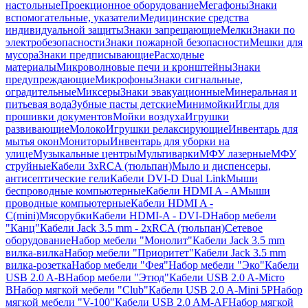
настольные
Проекционное оборудование
Мегафоны
Знаки
вспомогательные, указатели
Медицинские средства
индивидуальной защиты
Знаки запрещающие
Мелки
Знаки по
электробезопасности
Знаки пожарной безопасности
Мешки для
мусора
Знаки предписывающие
Расходные
материалы
Микроволновые печи и кронштейны
Знаки
предупреждающие
Микрофоны
Знаки сигнальные,
оградительные
Миксеры
Знаки эвакуационные
Минеральная и
питьевая вода
Зубные пасты детские
Минимойки
Иглы для
прошивки документов
Мойки воздуха
Игрушки
развивающие
Молоко
Игрушки релаксирующие
Инвентарь для
мытья окон
Мониторы
Инвентарь для уборки на
улице
Музыкальные центры
Мультиварки
МФУ лазерные
МФУ
струйные
Кабели 3xRCA (тюльпан)
Мыло и диспенсеры,
антисептические гели
Кабели DVI-D Dual Link
Мыши
беспроводные компьютерные
Кабели HDMI A - A
Мыши
проводные компьютерные
Кабели HDMI A -
C(mini)
Мясорубки
Кабели HDMI-A - DVI-D
Набор мебели
"Канц"
Кабели Jack 3.5 mm - 2xRCA (тюльпан)
Сетевое
оборудование
Набор мебели "Монолит"
Кабели Jack 3.5 mm
вилка-вилка
Набор мебели "Приоритет"
Кабели Jack 3.5 mm
вилка-розетка
Набор мебели "Фея"
Набор мебели "Эко"
Кабели
USB 2.0 A-B
Набор мебели "Этюд"
Кабели USB 2.0 A-Micro
B
Набор мягкой мебели "Club"
Кабели USB 2.0 A-Mini 5P
Набор
мягкой мебели "V-100"
Кабели USB 2.0 AM-AF
Набор мягкой