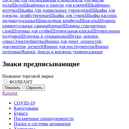
пола
Шило
Шкафчики и панели для ключей
Шкафчики-
аптечки
Шкафы для дошкольных учреждений
Шкафы для
одежды, хозяйственные
Шкафы для сумок
Шкафы кассира,
индивидуальные
Шоколадные конфеты
Шпагаты
Штампы
прямоугольные самонаборные
Штампы стандартных
слов
Штативы для селфи
Штемпельная краска
Штемпельные
подушки
Штопоры и открывалки
Щетки, веники,
совки
Электробритвы
Ящики для денег, ценностей,
документов, печатей
Ящики для инструментов
Ящики
почтовые
Ящики, боксы и корзины универсальные
Знаки предписывающие
Название торговой марки
ФОЛИАНТ
Показать
Сбросить
Каталог
COVID-19
Канцтовары
Бумага
Письменные принадлежности
Папки и системы архивации
Хозтовары