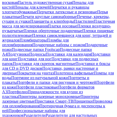
восковая
Пастель художественная сухая
Пеналы для
кистей
Пеналы для ключей
Перчатки и рукавицы
хлопчатобумажные
Перчатки латексные и резиновые
Перья
плакатные
Печати круглые самонаборные
Печенье, крекеры,
сухари и сушки
Планшеты и клипборды
Пластилин
Пластичная
масса для моделирования
Платки носовые
Пленки воздушно-
пузырчатые
Пленки оберточные подарочные
Пленки пищевые
полиэтиленовые
Пленки самоклеящиеся для книг, тетрадей и
журналов
Пломбираторы
Пломбы для
опломбирования
Подарочные наборы с ножом
Подарочные
ножи
Подвесные папки Foolscap
Подвесные папки
А4
Подгузники
Подносы
Подставки для календаря
Подставки
для книг
Подставки для ног
Подставки для подвесных
папок
Подставки для скрепок магнитные
Подставки и боксы
для CD и DVD дисков
Подставки, рамки настенные и
дверные
Покрытия на унитаз
Полотенца вафельные
Помпы для
воды
Портмоне из натуральной кожи
Портреты и
плакаты
Портфели и папки для рисунков и чертежей
Портфели
из кожи
Портфели пластиковые
Портфели форматов
А3
Портфолио
Принадлежности для кухни из
пластика
Принтеры лазерные монохромные
Принтеры
лазерные цветные
Приставки Смарт-ТВ
Прищепки
Проволока
для опломбирования
Протирочная бумага и диспенсеры к
ней
Профессиональные наборы для
художников
Разделители
Разделители для настольных