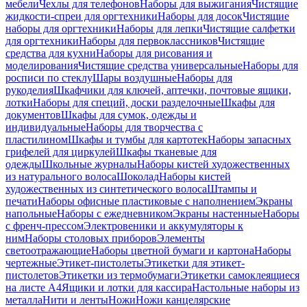
мебели
Чехлы для телефонов
Наборы для выжигания
Чистящие
жидкости-спреи для оргтехники
Наборы для досок
Чистящие
наборы для оргтехники
Наборы для лепки
Чистящие салфетки
для оргтехники
Наборы для первоклассников
Чистящие
средства для кухни
Наборы для рисования и
моделирования
Чистящие средства универсальные
Наборы для
росписи по стеклу
Шары воздушные
Наборы для
рукоделия
Шкафчики для ключей, аптечки, почтовые ящики,
лотки
Наборы для специй, доски разделочные
Шкафы для
документов
Шкафы для сумок, одежды и
индивидуальные
Наборы для творчества с
пластилином
Шкафы и тумбы для картотек
Наборы запасных
грифелей для циркулей
Шкафы тканевые для
одежды
Школьные журналы
Наборы кистей художественных
из натурального волоса
Шоколад
Наборы кистей
художественных из синтетического волоса
Штампы и
печати
Наборы офисные пластиковые с наполнением
Экраны
напольные
Наборы с ежедневником
Экраны настенные
Наборы
с френч-прессом
Электровеники и аккумуляторы к
ним
Наборы столовых приборов
Элементы
светоотражающие
Наборы цветной бумаги и картона
Наборы
чертежные
Этикет-пистолеты
Этикетки для этикет-
пистолетов
Этикетки из термобумаги
Этикетки самоклеящиеся
на листе А4
Ящики и лотки для кассира
Настольные наборы из
металла
Нити и ленты
Ножи
Ножи канцелярские