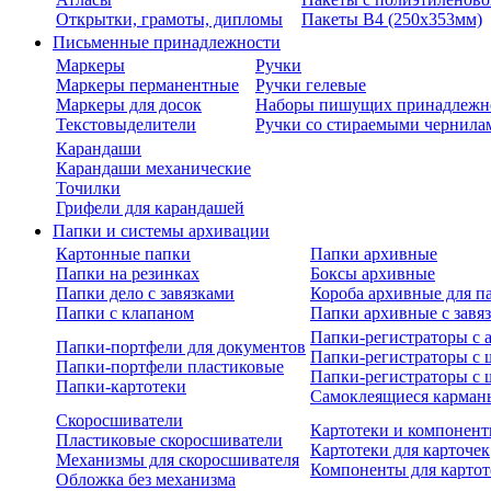
Открытки, грамоты, дипломы
Пакеты В4 (250х353мм)
Письменные принадлежности
Маркеры
Ручки
Маркеры перманентные
Ручки гелевые
Маркеры для досок
Наборы пишущих принадлежн
Текстовыделители
Ручки со стираемыми чернила
Карандаши
Карандаши механические
Точилки
Грифели для карандашей
Папки и системы архивации
Картонные папки
Папки архивные
Папки на резинках
Боксы архивные
Папки дело с завязками
Короба архивные для п
Папки с клапаном
Папки архивные с завя
Папки-регистраторы с
Папки-портфели для документов
Папки-регистраторы с 
Папки-портфели пластиковые
Папки-регистраторы с 
Папки-картотеки
Самоклеящиеся карман
Скоросшиватели
Картотеки и компонент
Пластиковые скоросшиватели
Картотеки для карточек
Механизмы для скоросшивателя
Компоненты для картот
Обложка без механизма