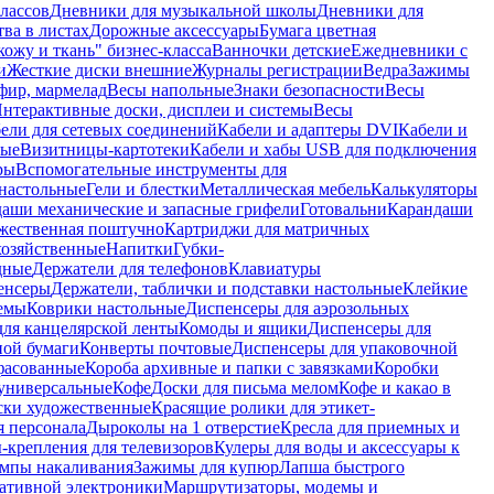
лассов
Дневники для музыкальной школы
Дневники для
тва в листах
Дорожные аксессуары
Бумага цветная
ожу и ткань" бизнес-класса
Ванночки детские
Ежедневники с
и
Жесткие диски внешние
Журналы регистрации
Ведра
Зажимы
фир, мармелад
Весы напольные
Знаки безопасности
Весы
нтерактивные доски, дисплеи и системы
Весы
ели для сетевых соединений
Кабели и адаптеры DVI
Кабели и
ные
Визитницы-картотеки
Кабели и хабы USB для подключения
ры
Вспомогательные инструменты для
настольные
Гели и блестки
Металлическая мебель
Калькуляторы
аши механические и запасные грифели
Готовальни
Карандаши
жественная поштучно
Картриджи для матричных
хозяйственные
Напитки
Губки-
дные
Держатели для телефонов
Клавиатуры
енсеры
Держатели, таблички и подставки настольные
Клейкие
емы
Коврики настольные
Диспенсеры для аэрозольных
ля канцелярской ленты
Комоды и ящики
Диспенсеры для
ной бумаги
Конверты почтовые
Диспенсеры для упаковочной
фасованные
Короба архивные и папки с завязками
Коробки
универсальные
Кофе
Доски для письма мелом
Кофе и какао в
ски художественные
Красящие ролики для этикет-
я персонала
Дыроколы на 1 отверстие
Кресла для приемных и
крепления для телевизоров
Кулеры для воды и аксессуары к
мпы накаливания
Зажимы для купюр
Лапша быстрого
тативной электроники
Маршрутизаторы, модемы и