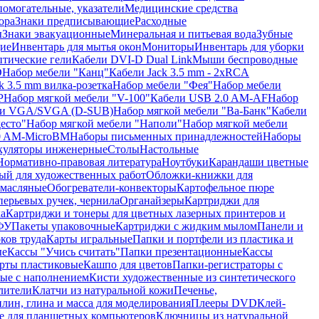
помогательные, указатели
Медицинские средства
ора
Знаки предписывающие
Расходные
ы
Знаки эвакуационные
Минеральная и питьевая вода
Зубные
ие
Инвентарь для мытья окон
Мониторы
Инвентарь для уборки
птические гели
Кабели DVI-D Dual Link
Мыши беспроводные
D
Набор мебели "Канц"
Кабели Jack 3.5 mm - 2xRCA
k 3.5 mm вилка-розетка
Набор мебели "Фея"
Набор мебели
P
Набор мягкой мебели "V-100"
Кабели USB 2.0 AM-AF
Набор
ли VGA/SVGA (D-SUB)
Набор мягкой мебели "Ва-Банк"
Кабели
есто"
Набор мягкой мебели "Наполи"
Набор мягкой мебели
0 AM-MicroBM
Наборы письменных принадлежностей
Наборы
куляторы инженерные
Столы
Настольные
Нормативно-правовая литература
Ноутбуки
Карандаши цветные
ый для художественных работ
Обложки-книжки для
 масляные
Обогреватели-конвекторы
Картофельное пюре
перьевых ручек, чернила
Органайзеры
Картриджи для
а
Картриджи и тонеры для цветных лазерных принтеров и
МФУ
Пакеты упаковочные
Картриджи с жидким мылом
Панели и
ков труда
Карты игральные
Папки и портфели из пластика и
ые
Кассы "Учись считать"
Папки презентационные
Кассы
рты пластиковые
Кашпо для цветов
Папки-регистраторы с
ые с наполнением
Кисти художественные из синтетического
лители
Клатчи из натуральной кожи
Печенье,
лин, глина и масса для моделирования
Плееры DVD
Клей-
е для планшетных компьютеров
Ключницы из натуральной