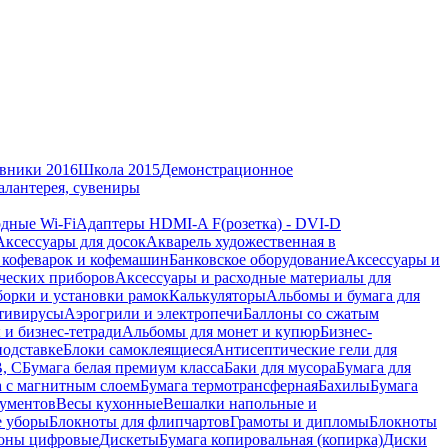
вники 2016
Школа 2015
Демонстрационное
алантерея, сувениры
дные Wi-Fi
Адаптеры HDMI-A F(розетка) - DVI-D
Аксессуары для досок
Акварель художественная в
 кофеварок и кофемашин
Банковское оборудование
Аксессуары и
ческих приборов
Аксессуары и расходные материалы для
борки и установки рамок
Калькуляторы
Альбомы и бумага для
тивирусы
Аэрогрили и электропечи
Баллоны со сжатым
 и бизнес-тетради
Альбомы для монет и купюр
Бизнес-
подставке
Блоки самоклеящиеся
Антисептические гели для
В, С
Бумага белая премиум класса
Баки для мусора
Бумага для
а с магнитным слоем
Бумага термотрансферная
Бахилы
Бумага
кументов
Весы кухонные
Вешалки напольные и
е уборы
Блокноты для флипчартов
Грамоты и дипломы
Блокноты
оны цифровые
Дискеты
Бумага копировальная (копирка)
Диски