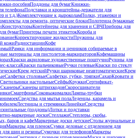
ижки-пособия
Поддоны для бумаг
Книжки-
ля телефона
Подставки и кронштейны-держатели для
 и т.д.)
Комплектующие к дыроколам
Полки, этажерки и
омплекты для ремонта, оптические блоки
Полотенца бумажные
и
Конструкторы
Контейнеры для хранения и СВЧ
Приборы для
для бумаг
Принтеры печати этикеток
Короба и
ование
Корректирующие жидкости
Пружины для
ой кожи
Радиостанции
Кофе
римый
Рамки для информации и ценников собираемые в
ные материалы для пистолетов-маркираторов
Кофемашины
борах
Краски акриловые художественные поштучно
Рулоны для
ес-класса
Краски пальчиковые
Ручки гелевые
Краски по стеклу
тические
Крем детский
Ручки шариковые неавтоматические
Крем
ые
Салфетки столовые
Салфетки, губки, тряпки
Сахар
Кровати и
Светильники настольные
Сейфы
Кружки
Сертификат-
ы
Сканеры
Сканеры штрихкодов
Скоросшиватели
ивки
Смартфоны
Соковыжималки
Лампы-трубки
минимоек
Средства для мытья пола
Леденцы, карамель и
омобилем
Лестницы и стремянки
Линейки
Средства
изонтальные (поддоны)
Лотки и подставки
итно-маркерные доски
Стеллажи
Степлеры, скобы,
х, баров и кафе
Маркерные доски детские
Столы журнальные и
ция
Маркеры для пленок
Сумки деловые с отделением для
 для шин и резины
Сумочки для телефонов
Маркеры
летовые
Счетчики с ручным управлением
Маски и шапочки