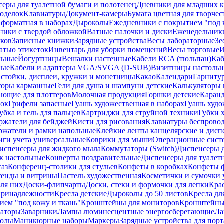
еры для туалетной бумаги и полотенец
Дневники для младших к
поделок
Клавиатуры
Документ-камеры
Бумага цветная для творчес
 форматная в наборах
Дыроколы
Ежедневники с покрытием "под к
ники с твердой обложкой
Ватные палочки и диски
Еженедельник
уков
Записные книжки
Зарядные устройства
Весы лабораторные
Зе
атью этикеток
Инвентарь для уборки помещений
Весы торговые
И
льные
Йогуртницы
Вешалки настенные
Кабели RCA (тюльпан)
Каб
ные
Кабели и адаптеры VGA/SVGA (D-SUB)
Визитницы настоль
стойки, дисплеи, кружки и монетницы
Какао
Календари
Гарниту
торы карманные
Гели для душа и шампуни детские
Калькуляторы 
ающие для плоттеров
Молочная продукция
Горшки детские
Каранд
пок
Грифели запасные
Гуашь художественная в наборах
Гуашь худо
убка и гель для пальцев
Картриджи для струйной техники
Губки 
ржатели для бейджей
Кисти для рисования
Клавиатуры беспрово
ржатели и рамки напольные
Клейкие ленты канцелярские и дисп
иги учета универсальные
Коврики для мыши
Операционные сист
испенсеры для жидкого мыла
Коммутаторы (Switch)
Диспенсеры д
к настольные
Конверты поздравительные
Диспенсеры для туалет
таз
Конференц-столики для стульев
Конфеты в коробках
Конфеты 
тенды и витрины
Пастель художественная
Косметички и сумочки 
ля них
Доски-флипчарты
Доски, стеки и формочки для лепки
Кра
принадлежности
Кресла детские
Дыроколы до 50 листов
Кресла дл
ием "под кожу и ткань"
Кронштейны для мониторов
Кронштейны-
аторы
Заварники
Лампы люминесцентные энергосберегающие
Ла
толы
Маникюрные наборы
Маркеры
Зарядные устройства для пор