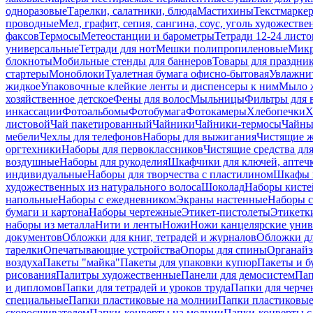
одноразовые
Тарелки, салатники, блюда
Мастихины
Текстмарке
проводные
Мел, графит, сепия, сангина, соус, уголь художеств
факсов
Термосы
Метеостанции и барометры
Тетради 12-24 листо
универсальные
Тетради для нот
Мешки полипропиленовые
Микр
блокноты
Мобильные стенды для баннеров
Товары для праздни
стартеры
Моноблоки
Туалетная бумага офисно-бытовая
Увлажни
жидкое
Упаковочные клейкие ленты и диспенсеры к ним
Мыло ж
хозяйственное детское
Фены для волос
Мыльницы
Фильтры для 
инкассации
Фотоальбомы
Фотобумага
Фотокамеры
Хлебопечки
Х
листовой
Чай пакетированный
Чайники
Чайники-термосы
Чайны
мебели
Чехлы для телефонов
Наборы для выжигания
Чистящие ж
оргтехники
Наборы для первоклассников
Чистящие средства дл
воздушные
Наборы для рукоделия
Шкафчики для ключей, аптечк
индивидуальные
Наборы для творчества с пластилином
Шкафы и
художественных из натурального волоса
Шоколад
Наборы кисте
напольные
Наборы с ежедневником
Экраны настенные
Наборы с
бумаги и картона
Наборы чертежные
Этикет-пистолеты
Этикетки
наборы из металла
Нити и ленты
Ножи
Ножи канцелярские унив
документов
Обложки для книг, тетрадей и журналов
Обложки дл
тарелки
Опечатывающие устройства
Опоры для спины
Органайз
воздуха
Пакеты "майка"
Пакеты для упаковки купюр
Пакеты и б
рисования
Палитры художественные
Панели для демосистем
Пап
и дипломов
Папки для тетрадей и уроков труда
Папки для черче
специальные
Папки пластиковые на молнии
Папки пластиковые
скоросшивателем
Папки-конверты на молнии
Папки-конверты с