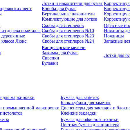
Лотки и накопители для бумаг
Корректирую
нцелярских лент
Короба для бумаг
Корректирую
ы
Вертикальные накопители
Корректирую
Комплектующие для лотков
Корректиру
ы
Скобы для степлеров
Офисные но
из дерева и металла
Скобы для степлеров №10
Ножницы де
 деревянные
Скобы для степлеров №23
Ножницы
 класса Люкс
Скобы для степлеров №24
Запасные ле
Канцелярские мелочи
и
Зажимы для бумаг
Лотки для б
Скрепки
Булавки
е для маркировки
Бумага для заметок
Блок-кубики для заметок
й и промышленной маркировки
Диспенсеры для закладок и блокн
-пистолетов
Клейкие закладки
кеты
Бумага для офисной техники
Цветная бумага для принтера
ой воздушной подушкой
Бумага для плоттеров и копирова