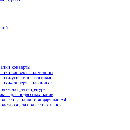
стей
апки-конверты
апки-конверты на молнии
апки-уголки пластиковые
апки-конверты на кнопке
одвесная регистратура
оксы для подвесных папок
одвесные папки стандартные А4
одставка для подвесных папок