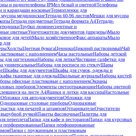
оны и радиотелефоны IP
Мел белый и цветной
Телефоны
и и карандаши восковые
Термопленки для
 мусора медицинские
Тетради 60-96 листов
Мешки для мусора
копы
Тетради предметные
Тетради формата А4
Тетради-
этюдники
Трубки люминесцентные и
рные цветные
Уничтожители документов (шредеры)
Мыло
овое для детей
Мыло хозяйственное
Факс-аппараты
Мыло
р для
еры
Холсты
Цветная бумага
Ценники
Цикорий растворимый
Чай
пластиковые с наполнением
Часы настольные
Наборы детской
ы для оргтехники
Наборы для лепки
Чистящие салфетки для
ва универсальные
Наборы для росписи по стеклу
Шары
ые
Шкафы для документов
Шкафы для сумок, одежды и
кафы тканевые для одежды
Школьные журналы
Наборы кистей
боры офисные пластиковые с наполнением
Экраны
оловых приборов
Элементы светоотражающие
Наборы цветной
клеящиеся на листе А4
Ящики и лотки для кассира
Настольные
ы
Обложки для автодокументов
Обложки для
Одноразовые столовые приборы
Одноразовые
снастки для печатей и штампов
Отпариватели
Очистители
и вырубной ручкой
Пакеты фасовочные
Палитры для
ля переплета
Папки для кафе и ресторанов
Папки для курсовых
и перфорированные
Папки перфорированные
имом
Папки с пружинным и пластиковым
ожественная маслянная и восковая
Пастель художественная