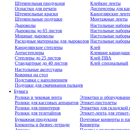
Штемпельная продукция
Клейкие ленты
Оснастки для печати
Диспенсеры для ка
Штемпельные краски
Канцелярские лент
Штемпельные подушки
Монтажные ленты
Дыроколы
Настольные набор
Дыроколы до 65 листов
Настольные наборы 
Мощные дыроколы
Настольные наборы
Расходные материалы для дыроколов
Настольные наборы
Канцелярские степлеры
Клей
Антистеплеры
Клеящие карандаш
Степлеры до 25 листов
Клей ПВА
Стандартные до 40 листов
Клей специальный
Настольные аксессуары
Коврики на стол
Подставки с наполнением
Подушки для смачивания пальцев
Бумага
Ролики и чековая лента
Этикетки и оборудовани
Ролики для кассовых аппаратов
Этикет-пистолеты
Ролики для принтеров
Этикетки для складско
Ролики для телетайпов
Этикет-лента для этикет
Бумажная продукция
Почтовые конверты и па
Блокноты и бизнес-тетради
Конверты
Атласы
Пакеты с полиэтиленов