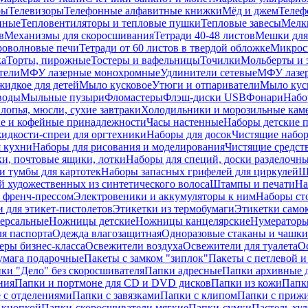
ры
Телевизоры
Телефонные алфавитные книжки
Мёд и джем
Телеф
енные
Тепловентиляторы и тепловые пушки
Тепловые завесы
Мелк
в
Механизмы для скоросшивания
Тетради 40-48 листов
Мешки для
оволновые печи
Тетради от 60 листов в твердой обложке
Микрос
ка
Торты, пирожные
Тостеры и вафельницы
Точилки
Мольберты и 
тели
МФУ лазерные монохромные
Удлинители сетевые
МФУ лазе
идкое для детей
Мыло кусковое
Утюги и отпариватели
Мыло куск
воды
Мыльные пузыри
Фломастеры
Флэш-диски USB
Фонари
Набо
лопья, мюсли, сухие завтраки
Холодильники и морозильные кам
е и кофейные принадлежности
Часы настенные
Наборы детские 
идкости-спреи для оргтехники
Наборы для досок
Чистящие набор
я кухни
Наборы для рисования и моделирования
Чистящие средст
и, почтовые ящики, лотки
Наборы для специй, доски разделочн
 тумбы для картотек
Наборы запасных грифелей для циркулей
Ш
й художественных из синтетического волоса
Штампы и печати
На
 френч-прессом
Электровеники и аккумуляторы к ним
Наборы ст
 для этикет-пистолетов
Этикетки из термобумаги
Этикетки само
ерсальные
Ножницы детские
Ножницы канцелярские
Нумератор
я паспорта
Одежда влагозащитная
Одноразовые стаканы и чашки
еры бизнес-класса
Освежители воздуха
Освежители для туалета
О
умага подарочные
Пакеты с замком "зиплок"
Пакеты с петлевой 
ки "Дело" без скоросшивателя
Папки адресные
Папки архивные д
ния
Папки и портмоне для CD и DVD дисков
Папки из кожи
Папк
 с отделениями
Папки с завязками
Папки с клипом
Папки с приж
 кнопкой
Папки-скоросшиватели мягкие
Папки-сумки
Пастель худ