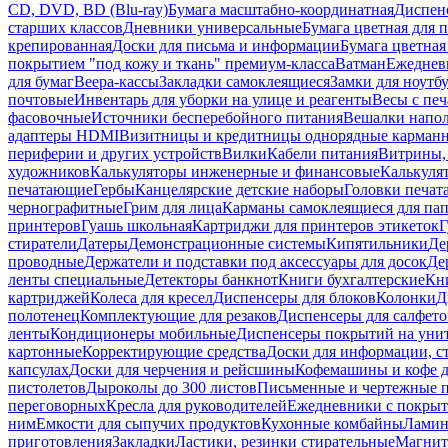
CD, DVD, BD (Blu-ray)
Бумага масштабно-координатная
Диспенс
старших классов
Дневники универсальные
Бумага цветная для 
крепированная
Доски для письма и информации
Бумага цветная
покрытием "под кожу и ткань" премиум-класса
Ватман
Ежеднев
для бумаг
Веера-кассы
Закладки самоклеящиеся
Замки для ноутб
почтовые
Инвентарь для уборки на улице и реагенты
Весы с печ
фасовочные
Источники бесперебойного питания
Вешалки напо
адаптеры HDMI
Визитницы и кредитницы однорядные карман
периферии и других устройств
Вилки
Кабели питания
Витрины, 
художников
Калькуляторы инженерные и финансовые
Калькуля
печатающие
Гербы
Канцелярские детские наборы
Головки печат
чернографитные
Грим для лица
Карманы самоклеящиеся для па
принтеров
Гуашь школьная
Картриджи для принтеров этикеток
Г
стиратели
Датеры
Демонстрационные системы
Кипятильники
Де
проводные
Держатели и подставки под аксессуары для досок
Де
ленты специальные
Детекторы банкнот
Книги бухгалтерские
Кн
картриджей
Колеса для кресел
Диспенсеры для блоков
Колонки
Д
полотенец
Комплектующие для резаков
Диспенсеры для салфето
ленты
Кондиционеры мобильные
Диспенсеры покрытий на уни
картонные
Корректирующие средства
Доски для информации, с
капсулах
Доски для черчения и рейсшины
Кофемашины и кофе д
пистолетов
Дыроколы до 300 листов
Письменные и чертежные 
переговорных
Кресла для руководителей
Ежедневники с покрыт
ним
Емкости для сыпучих продуктов
Кухонные комбайны
Ламин
приготовления
Закладки
Ластики, резинки стирательные
Магни