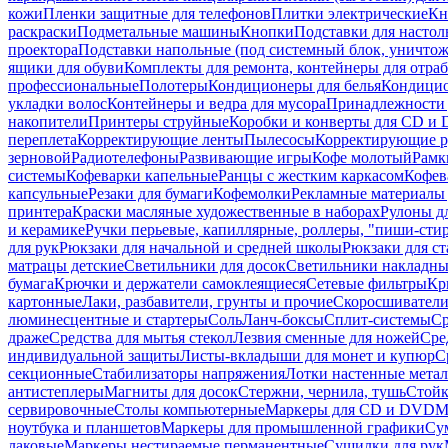
кожи
Пленки защитные для телефонов
Плитки электрические
Кн
раскраски
Подметальные машины
Кнопки
Подставки для настол
проектора
Подставки напольные (под системный блок, уничтожи
ящики для обуви
Комплекты для ремонта, контейнеры для отра
профессиональные
Полотеры
Кондиционеры для белья
Кондицио
укладки волос
Контейнеры и ведра для мусора
Принадлежности 
накопители
Принтеры струйные
Коробки и конверты для CD и
переплета
Корректирующие ленты
Пылесосы
Корректирующие р
зерновой
Радиотелефоны
Развивающие игры
Кофе молотый
Рамк
системы
Кофеварки капельные
Ранцы с жестким каркасом
Кофев
капсульные
Резаки для бумаги
Кофемолки
Рекламные материалы 
принтера
Краски масляные художественные в наборах
Рулоны д
и керамике
Ручки перьевые, капиллярные, роллеры, "пиши-сти
для рук
Рюкзаки для начальной и средней школы
Рюкзаки для ст
матрацы детские
Светильники для досок
Светильники накладны
бумага
Крючки и держатели самоклеящиеся
Сетевые фильтры
Кр
картонные
Лаки, разбавители, грунты и прочие
Скоросшиватели
люминесцентные и стартеры
Соль
Ланч-боксы
Сплит-системы
Ср
драже
Средства для мытья стекол
Лезвия сменные для ножей
Сре
индивидуальной защиты
Листы-вкладыши для монет и купюр
С
секционные
Стабилизаторы напряжения
Лотки настенные мета
антистеплеры
Магниты для досок
Стержни, чернила, тушь
Стойк
сервировочные
Столы компьютерные
Маркеры для CD и DVD
М
ноутбука и планшетов
Маркеры для промышленной графики
Су
лаковые
Маркеры нестираемые перманентные
Сушилки для рук