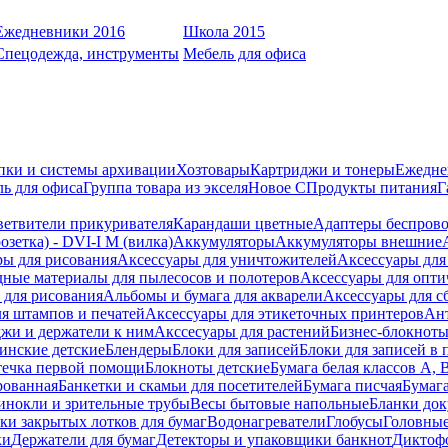
Ежедневники 2016
Школа 2015
Спецодежда, инструменты
Мебель для офиса
пки и системы архивации
Хозтовары
Картриджи и тонеры
Ежедне
ь для офиса
Группа товара из экселя
Новое С
Продукты питания
Г
ветвители прикуривателя
Карандаши цветные
Адаптеры беспрово
зетка) - DVI-I M (вилка)
Аккумуляторы
Аккумуляторы внешние
ры для рисования
Аксессуары для уничтожителей
Аксессуары для
дные материалы для пылесосов и полотеров
Аксессуары для опти
для рисования
Альбомы и бумага для акварели
Аксессуары для с
я штампов и печатей
Аксессуары для этикеточных принтеров
Ан
жи и держатели к ним
Акссесуары для растений
Бизнес-блокноты
инские детские
Блендеры
Блоки для записей
Блоки для записей в 
ечка первой помощи
Блокноты детские
Бумага белая классов А, 
рованная
Банкетки и скамьи для посетителей
Бумага писчая
Бумаг
инокли и зрительные трубы
Весы бытовые напольные
Бланки до
ки закрытых лотков для бумаг
Водонагреватели
Глобусы
Головны
ки
Держатели для бумаг
Детекторы и упаковщики банкнот
Диктоф