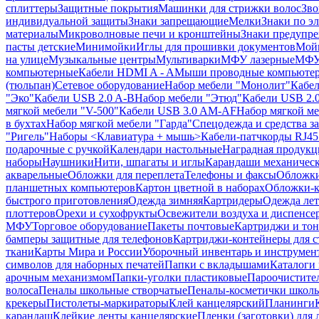
сплиттеры
Защитные покрытия
Машинки для стрижки волос
Зво
индивидуальной защиты
Знаки запрещающие
Мелки
Знаки по э
материалы
Микроволновые печи и кронштейны
Знаки предупр
пасты детские
Минимойки
Иглы для прошивки документов
Мойк
на улице
Музыкальные центры
Мультиварки
МФУ лазерные
МФУ
компьютерные
Кабели HDMI A - A
Мыши проводные компьюте
(тюльпан)
Сетевое оборудование
Набор мебели "Монолит"
Кабел
"Эко"
Кабели USB 2.0 A-B
Набор мебели "Этюд"
Кабели USB 2.0
мягкой мебели "V-500"
Кабели USB 3.0 AM-AF
Набор мягкой ме
в бухтах
Набор мягкой мебели "Гарда"
Спецодежда и средства 
"Ригель"
Наборы <Клавиатура + мышь>
Кабели-патчкорды RJ45 
подарочные с ручкой
Календари настольные
Наградная продукц
наборы
Наушники
Нити, шпагаты и иглы
Карандаши механичес
акварельные
Обложки для переплета
Телефоны и факсы
Обложки
планшетных компьютеров
Картон цветной в наборах
Обложки-к
быстрого приготовления
Одежда зимняя
Картридеры
Одежда лет
плоттеров
Орехи и сухофрукты
Освежители воздуха и диспенсе
МФУ
Торговое оборудование
Пакеты почтовые
Картриджи и тон
бамперы защитные для телефонов
Картриджи-контейнеры для 
ткани
Карты Мира и России
Уборочный инвентарь и инструмен
символов для наборных печатей
Папки с вкладышами
Каталоги 
арочным механизмом
Папки-уголки пластиковые
Пароочистите
волоса
Пеналы школьные створчатые
Пеналы-косметички школ
крекеры
Пистолеты-маркираторы
Клей канцелярский
Планинги
карандаш
Клейкие ленты канцелярские
Пленки (заготовки) для