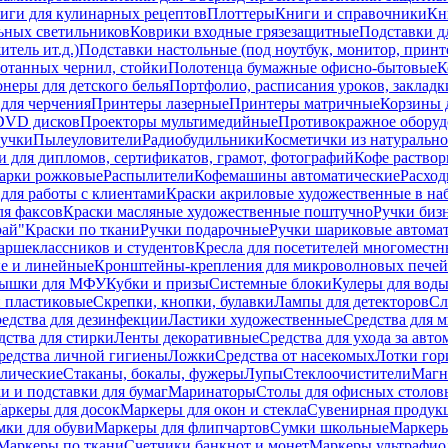
иги для кулинарных рецептов
Плоттеры
Книги и справочники
Кн
ьных светильников
Коврики входные грязезащитные
Подставки д
тель ит.д.)
Подставки настольные (под ноутбук, монитор, принтер
ботанных чернил, стойки
Полотенца бумажные офисно-бытовые
К
неры для детского белья
Портфолио, расписания уроков, закладк
для черчения
Принтеры лазерные
Принтеры матричные
Корзины 
 DVD дисков
Проекторы мультимедийные
Противокражное оборуд
учки
Пылеуловители
Радиобудильники
Косметички из натуральн
и для дипломов, сертификатов, грамот, фотографий
Кофе раство
арки рожковые
Распылители
Кофемашины автоматические
Расход
для работы с клиентами
Краски акриловые художественные в на
ля факсов
Краски масляные художественные поштучно
Ручки бизн
рай"
Краски по ткани
Ручки подарочные
Ручки шариковые автома
аршеклассников и студентов
Кресла для посетителей многоместн
е и линейные
Кронштейны-крепления для микроволновых печей
ышки для МФУ
Кубки и призы
Системные блоки
Кулеры для вод
 пластиковые
Скрепки, кнопки, булавки
Лампы для детекторов
Сл
едства для дезинфекции
Ластики художественные
Средства для 
дства для стирки
Ленты декоративные
Средства для ухода за авт
редства личной гигиены
Ложки
Средства от насекомых
Лотки гор
ллические
Стаканы, бокалы, фужеры
Лупы
Стеклоочистители
Магн
и и подставки для бумаг
Маринаторы
Столы для офисных столовы
аркеры для досок
Маркеры для окон и стекла
Сувенирная продук
мки для обуви
Маркеры для флипчартов
Сумки школьные
Маркеры
Маркеры по ткани
Счетчики банкнот и монет
Маркеры ультрафио