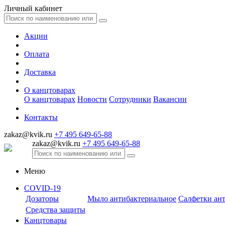
Личный кабинет
Акции
Оплата
Доставка
О канцтоварах
О канцтоварах
Новости
Сотрудники
Вакансии
Контакты
zakaz@kvik.ru
+7 495 649-65-88
zakaz@kvik.ru
+7 495 649-65-88
Меню
COVID-19
Дозаторы
Мыло антибактериальное
Салфетки ан
Средства защиты
Канцтовары