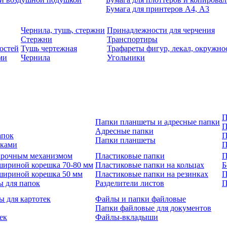
Бумага для принтеров А4, А3
Чернила, тушь, стержни
Принадлежности для черчения
Стержни
Транспортиры
остей
Тушь чертежная
Трафареты фигур, лекал, окружно
ми
Чернила
Угольники
П
Папки планшеты и адресные папки
П
Адресные папки
апок
П
Папки планшеты
зками
П
 арочным механизмом
Пластиковые папки
П
шириной корешка 70-80 мм
Пластиковые папки на кольцах
Б
шириной корешка 50 мм
Пластиковые папки на резинках
П
ы для папок
Разделители листов
П
ы для картотек
Файлы и папки файловые
Папки файловые для документов
ек
Файлы-вкладыши