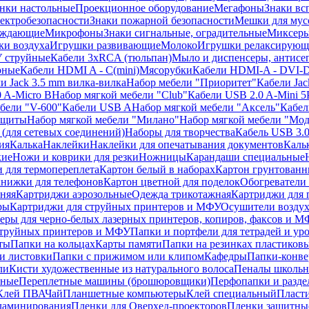
нки настольные
Проекционное оборудование
Мегафоны
Знаки вс
лектробезопасности
Знаки пожарной безопасности
Мешки для мус
еждающие
Микрофоны
Знаки сигнальные, оградительные
Миксер
и воздуха
Игрушки развивающие
Молоко
Игрушки релаксирующ
 струйные
Кабели 3xRCA (тюльпан)
Мыло и диспенсеры, антисе
рные
Кабели HDMI A - C(mini)
Мясорубки
Кабели HDMI-A - DVI-
и Jack 3.5 mm вилка-вилка
Набор мебели "Приоритет"
Кабели Jac
 A-Micro B
Набор мягкой мебели "Club"
Кабели USB 2.0 A-Mini 5
бели "V-600"
Кабели USB A
Набор мягкой мебели "Аксель"
Кабе
защиты
Набор мягкой мебели "Милано"
Набор мягкой мебели "Мод
(для сетевых соединений)
Наборы для творчества
Кабель USB 3.
ия
Калька
Наклейки
Наклейки для опечатывания документов
Каль
кие
Ножи и коврики для резки
Ножницы
Карандаши специальные
 для термопереплета
Картон белый в наборах
Картон грунтованн
нижки для телефонов
Картон цветной для поделок
Обогреватели
няя
Картриджи аэрозольные
Одежда трикотажная
Картриджи для 
ры
Картриджи для струйных принтеров и МФУ
Осушители воздух
еры для черно-белых лазерных принтеров, копиров, факсов и 
струйных принтеров и МФУ
Папки и портфели для тетрадей и уро
ты
Папки на кольцах
Карты памяти
Папки на резинках пластиков
и листовки
Папки с прижимом или клипом
Кафедры
Папки-конве
ли
Кисти художественные из натурального волоса
Пеналы школьн
ьные
Переплетные машины (брошюровщики)
Перфопапки и разде
Клей ПВА
Чай
Планшетные компьютеры
Клей специальный
Пласти
 ламинирования
Пленки для Оверхед-проекторов
Пленки защитны