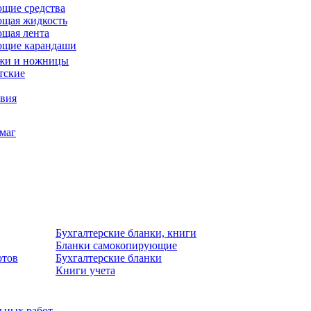
щие средства
щая жидкость
щая лента
ющие карандаши
жи и ножницы
тские
звия
умаг
Бухгалтерские бланки, книги
Бланки самокопирующие
отов
Бухгалтерские бланки
Книги учета
льных работ