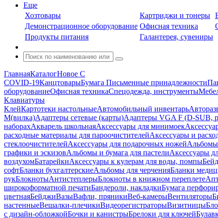
Еще
Хозтовары
Картриджи и тонеры
Демонстрационное оборудование
Офисная техника
Продукты питания
Галантерея, сувениры
Главная
Каталог
Новое С
COVID-19
Канцтовары
Бумага
Письменные принадлежности
Па
оборудование
Офисная техника
Спецодежда, инструменты
Мебел
Клавиатуры
Клей
Картотеки настольные
Автомобильный инвентарь
Автораз
M(вилка)
Адаптеры сетевые (карты)
Адаптеры VGA F (D-SUB, ро
наборах
Акварель школьная
Аксессуары для минимоек
Аксессуа
расходные материалы для пароочистителей
Аксессуары и расхо
стеклоочистителей
Аксессуары для подарочных ножей
Альбомы 
графики и эскизов
Альбомы и бумага для пастели
Аксессуары дл
воздухом
Батарейки
Аксессуары к кулерам для воды, помпы
Бейд
софт
Бланки бухгалтерские
Альбомы для черчения
Бланки медиц
рук
Блокноты
Антистеплеры
Блокноты в книжном переплете
Апт
широкоформатной печати
Бандероли, накладки
Бумага перфори
цветная
Бейджи
Вазы
Вафли, пряники
Веб-камеры
Вентиляторы
Б
настенные
Вешалки-плечики
Видеорегистраторы
Визитницы
Бло
с дизайн-обложкой
Бочки и канистры
Брелоки для ключей
Булав