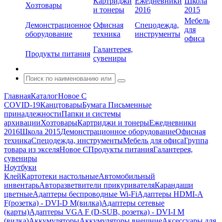
Картриджи
Ежедневники
Школа
Хозтовары
и тонеры
2016
2015
Мебель
Демонстрационное
Офисная
Спецодежда,
для
оборудование
техника
инструменты
офиса
Галантерея,
Продукты питания
сувениры
Главная
Каталог
Новое С
COVID-19
Канцтовары
Бумага
Письменные
принадлежности
Папки и системы
архивации
Хозтовары
Картриджи и тонеры
Ежедневники
2016
Школа 2015
Демонстрационное оборудование
Офисная
техника
Спецодежда, инструменты
Мебель для офиса
Группа
товара из экселя
Новое С
Продукты питания
Галантерея,
сувениры
Ноутбуки
Клей
Картотеки настольные
Автомобильный
инвентарь
Авторазветвители прикуривателя
Карандаши
цветные
Адаптеры беспроводные Wi-Fi
Адаптеры HDMI-A
F(розетка) - DVI-D M(вилка)
Адаптеры сетевые
(карты)
Адаптеры VGA F (D-SUB, розетка) - DVI-I M
(вилка)
Аккумуляторы
Аккумуляторы внешние
Аксессуары для