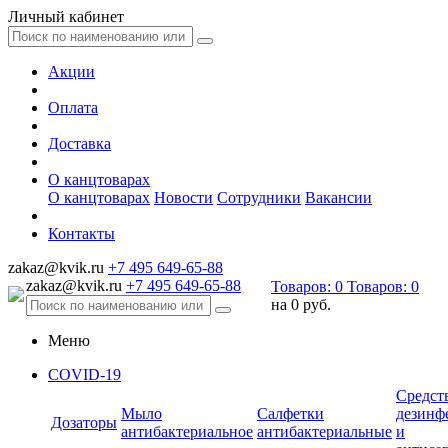
Личный кабинет
Акции
Оплата
Доставка
О канцтоварах
О канцтоварах
Новости
Сотрудники
Вакансии
Контакты
zakaz@kvik.ru
+7 495 649-65-88
zakaz@kvik.ru
+7 495 649-65-88
Товаров:
0
Товаров:
0
на
0 руб.
Меню
COVID-19
Средст
Мыло
Салфетки
дезинф
Дозаторы
антибактериальное
антибактериальные
и