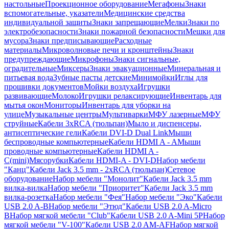
настольные
Проекционное оборудование
Мегафоны
Знаки
вспомогательные, указатели
Медицинские средства
индивидуальной защиты
Знаки запрещающие
Мелки
Знаки по
электробезопасности
Знаки пожарной безопасности
Мешки для
мусора
Знаки предписывающие
Расходные
материалы
Микроволновые печи и кронштейны
Знаки
предупреждающие
Микрофоны
Знаки сигнальные,
оградительные
Миксеры
Знаки эвакуационные
Минеральная и
питьевая вода
Зубные пасты детские
Минимойки
Иглы для
прошивки документов
Мойки воздуха
Игрушки
развивающие
Молоко
Игрушки релаксирующие
Инвентарь для
мытья окон
Мониторы
Инвентарь для уборки на
улице
Музыкальные центры
Мультиварки
МФУ лазерные
МФУ
струйные
Кабели 3xRCA (тюльпан)
Мыло и диспенсеры,
антисептические гели
Кабели DVI-D Dual Link
Мыши
беспроводные компьютерные
Кабели HDMI A - A
Мыши
проводные компьютерные
Кабели HDMI A -
C(mini)
Мясорубки
Кабели HDMI-A - DVI-D
Набор мебели
"Канц"
Кабели Jack 3.5 mm - 2xRCA (тюльпан)
Сетевое
оборудование
Набор мебели "Монолит"
Кабели Jack 3.5 mm
вилка-вилка
Набор мебели "Приоритет"
Кабели Jack 3.5 mm
вилка-розетка
Набор мебели "Фея"
Набор мебели "Эко"
Кабели
USB 2.0 A-B
Набор мебели "Этюд"
Кабели USB 2.0 A-Micro
B
Набор мягкой мебели "Club"
Кабели USB 2.0 A-Mini 5P
Набор
мягкой мебели "V-100"
Кабели USB 2.0 AM-AF
Набор мягкой