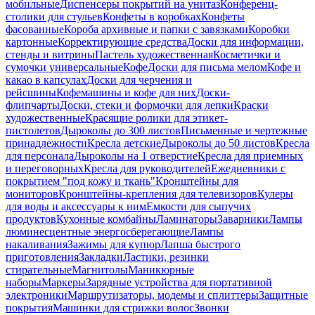
мобильные
Диспенсеры покрытий на унитаз
Конференц-
столики для стульев
Конфеты в коробках
Конфеты
фасованные
Короба архивные и папки с завязками
Коробки
картонные
Корректирующие средства
Доски для информации,
стенды и витрины
Пастель художественная
Косметички и
сумочки универсальные
Кофе
Доски для письма мелом
Кофе и
какао в капсулах
Доски для черчения и
рейсшины
Кофемашины и кофе для них
Доски-
флипчарты
Доски, стеки и формочки для лепки
Краски
художественные
Красящие ролики для этикет-
пистолетов
Дыроколы до 300 листов
Письменные и чертежные
принадлежности
Кресла детские
Дыроколы до 50 листов
Кресла
для персонала
Дыроколы на 1 отверстие
Кресла для приемных
и переговорных
Кресла для руководителей
Ежедневники с
покрытием "под кожу и ткань"
Кронштейны для
мониторов
Кронштейны-крепления для телевизоров
Кулеры
для воды и аксессуары к ним
Емкости для сыпучих
продуктов
Кухонные комбайны
Ламинаторы
Заварники
Лампы
люминесцентные энергосберегающие
Лампы
накаливания
Зажимы для купюр
Лапша быстрого
приготовления
Закладки
Ластики, резинки
стирательные
Магнитолы
Маникюрные
наборы
Маркеры
Зарядные устройства для портативной
электроники
Маршрутизаторы, модемы и сплиттеры
Защитные
покрытия
Машинки для стрижки волос
Звонки