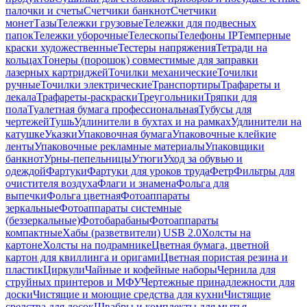
палочки и счеты
Счетчики банкнот
Счетчики
монет
Тазы
Тележки грузовые
Тележки для подвесных
папок
Тележки уборочные
Телескопы
Телефоны IP
Темперные
краски художественные
Тестеры напряжения
Тетради на
кольцах
Тонеры (порошок) совместимые для заправки
лазерных картриджей
Точилки механические
Точилки
ручные
Точилки электрические
Транспортиры
Трафареты и
лекала
Трафареты-раскраски
Треугольники
Тряпки для
пола
Туалетная бумага профессиональная
Тубусы для
чертежей
Тушь
Удлинители в бухтах и на рамках
Удлинители на
катушке
Указки
Упаковочная бумага
Упаковочные клейкие
ленты
Упаковочные рекламные материалы
Упаковщики
банкнот
Урны-пепельницы
Утюги
Уход за обувью и
одеждой
Фартуки
Фартуки для уроков труда
Фетр
Фильтры для
очистителя воздуха
Флаги и знамена
Фольга для
выпечки
Фольга цветная
Фотоаппараты
зеркальные
Фотоаппараты системные
(беззеркальные)
Фотобарабаны
Фотоаппараты
компактные
Хабы (разветвители) USB 2.0
Холсты на
картоне
Холсты на подрамнике
Цветная бумага, цветной
картон для квиллинга и оригами
Цветная пористая резина и
пластик
Циркули
Чайные и кофейные наборы
Чернила для
струйных принтеров и МФУ
Чертежные принадлежности для
доски
Чистящие и моющие средства для кухни
Чистящие
средства для досок
Швабры и комплекты для мытья