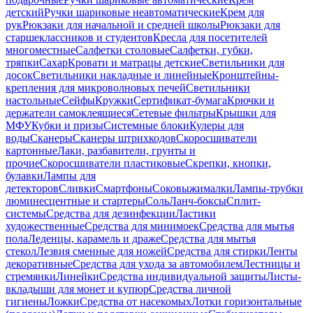
детский
Ручки шариковые неавтоматические
Крем для
рук
Рюкзаки для начальной и средней школы
Рюкзаки для
старшеклассников и студентов
Кресла для посетителей
многоместные
Салфетки столовые
Салфетки, губки,
тряпки
Сахар
Кровати и матрацы детские
Светильники для
досок
Светильники накладные и линейные
Кронштейны-
крепления для микроволновых печей
Светильники
настольные
Сейфы
Кружки
Сертификат-бумага
Крючки и
держатели самоклеящиеся
Сетевые фильтры
Крышки для
МФУ
Кубки и призы
Системные блоки
Кулеры для
воды
Сканеры
Сканеры штрихкодов
Скоросшиватели
картонные
Лаки, разбавители, грунты и
прочие
Скоросшиватели пластиковые
Скрепки, кнопки,
булавки
Лампы для
детекторов
Сливки
Смартфоны
Соковыжималки
Лампы-трубки
люминесцентные и стартеры
Соль
Ланч-боксы
Сплит-
системы
Средства для дезинфекции
Ластики
художественные
Средства для минимоек
Средства для мытья
пола
Леденцы, карамель и драже
Средства для мытья
стекол
Лезвия сменные для ножей
Средства для стирки
Ленты
декоративные
Средства для ухода за автомобилем
Лестницы и
стремянки
Линейки
Средства индивидуальной защиты
Листы-
вкладыши для монет и купюр
Средства личной
гигиены
Ложки
Средства от насекомых
Лотки горизонтальные