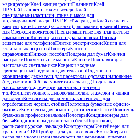
маркираторы
Клей канцелярский
Планинги
Клей
ПВА
Чай
Планшетные компьютеры
Клей
специальный
Пластилин, глина и масса для
моделирования
Плееры DVD
Клей-карандаш
Клейкие ленты
канцелярские
Пленки (заготовки) для ламинирования
Пленки
для Оверхед-проекторов
Пленки защитные для планшетных
компьютеров
Ключницы из натуральной кожи
Пленки
защитные для телефонов
Плитки электрические
Книги для
кулинарных рецептов
Плоттеры
Книги и
справочники
Книжки-пособия
Поддоны для бумаг
Книжки-
раскраски
Подметальные машины
Кнопки
Подставки для
настольных светильников
Коврики входные
грязезащитные
Подставки для телефона
Подставки и
кронштейны-держатели для проектора
Подставки напольные
(под системный блок, уничтожитель ит.д.)
Подставки
настольные (под ноутбук, монитор, принтер и
т.д.)
Комплектующие к дыроколам
Полки, этажерки и ящики
для обуви
Комплекты для ремонта, контейнеры для
отработанных чернил, стойки
Полотенца бумажные офисно-
бытовые
Комплекты для ремонта, оптические блоки
Полотенца
бумажные профессиональные
Полотеры
Кондиционеры для
белья
Кондиционеры для детского белья
Портфолио,
расписания уроков, закладки
Конструкторы
Контейнеры для
хранения и СВЧ
Приборы для укладки волос
Контейнеры и
ведра для мусора
Принадлежности для черчения
Принтеры