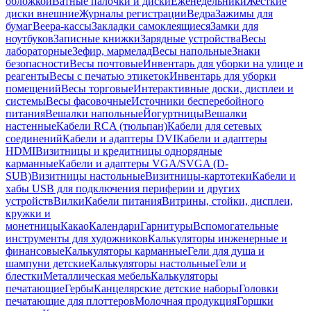
обложкой
Ватные палочки и диски
Еженедельники
Жесткие
диски внешние
Журналы регистрации
Ведра
Зажимы для
бумаг
Веера-кассы
Закладки самоклеящиеся
Замки для
ноутбуков
Записные книжки
Зарядные устройства
Весы
лабораторные
Зефир, мармелад
Весы напольные
Знаки
безопасности
Весы почтовые
Инвентарь для уборки на улице и
реагенты
Весы с печатью этикеток
Инвентарь для уборки
помещений
Весы торговые
Интерактивные доски, дисплеи и
системы
Весы фасовочные
Источники бесперебойного
питания
Вешалки напольные
Йогуртницы
Вешалки
настенные
Кабели RCA (тюльпан)
Кабели для сетевых
соединений
Кабели и адаптеры DVI
Кабели и адаптеры
HDMI
Визитницы и кредитницы однорядные
карманные
Кабели и адаптеры VGA/SVGA (D-
SUB)
Визитницы настольные
Визитницы-картотеки
Кабели и
хабы USB для подключения периферии и других
устройств
Вилки
Кабели питания
Витрины, стойки, дисплеи,
кружки и
монетницы
Какао
Календари
Гарнитуры
Вспомогательные
инструменты для художников
Калькуляторы инженерные и
финансовые
Калькуляторы карманные
Гели для душа и
шампуни детские
Калькуляторы настольные
Гели и
блестки
Металлическая мебель
Калькуляторы
печатающие
Гербы
Канцелярские детские наборы
Головки
печатающие для плоттеров
Молочная продукция
Горшки