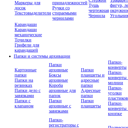
Стержни
Трафаре
Маркеры для
принадлежностей
Тушь
фигур, л
досок
Ручки со
чертежная
окружно
Текстовыделители
стираемыми
Чернила
Угольни
чернилами
Карандаши
Карандаши
механические
Точилки
Грифели для
карандашей
Папки и системы архивации
Папки-
Папки
конверты
Картонные
архивные
Папки
Папки-
папки
Боксы
планшеты и
конверты 
Папки на
архивные
адресные
молнии
резинках
Короба
папки
Папки-
Папки дело с
архивные для
Адресные
уголки
завязками
папок
папки
пластико
Папки с
Папки
Папки
Папки-
клапаном
архивные с
планшеты
конверты 
завязками
кнопке
Папки-
регистраторы с
Подвесна