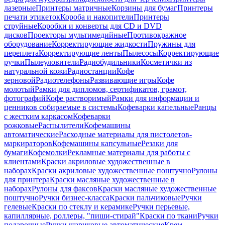
лазерные
Принтеры матричные
Корзины для бумаг
Принтеры
печати этикеток
Короба и накопители
Принтеры
струйные
Коробки и конверты для CD и DVD
дисков
Проекторы мультимедийные
Противокражное
оборудование
Корректирующие жидкости
Пружины для
переплета
Корректирующие ленты
Пылесосы
Корректирующие
ручки
Пылеуловители
Радиобудильники
Косметички из
натуральной кожи
Радиостанции
Кофе
зерновой
Радиотелефоны
Развивающие игры
Кофе
молотый
Рамки для дипломов, сертификатов, грамот,
фотографий
Кофе растворимый
Рамки для информации и
ценников собираемые в системы
Кофеварки капельные
Ранцы
с жестким каркасом
Кофеварки
рожковые
Распылители
Кофемашины
автоматические
Расходные материалы для пистолетов-
маркираторов
Кофемашины капсульные
Резаки для
бумаги
Кофемолки
Рекламные материалы для работы с
клиентами
Краски акриловые художественные в
наборах
Краски акриловые художественные поштучно
Рулоны
для принтера
Краски масляные художественные в
наборах
Рулоны для факсов
Краски масляные художественные
поштучно
Ручки бизнес-класса
Краски пальчиковые
Ручки
гелевые
Краски по стеклу и керамике
Ручки перьевые,
капиллярные, роллеры, "пиши-стирай"
Краски по ткани
Ручки
подарочные
Ручки шариковые автоматические
Крем