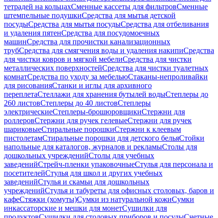
тетрадей на кольцах
Сменные кассеты для фильтров
Сменные
штемпельные подушки
Средства для мытья детской
посуды
Средства для мытья посуды
Средства для отбеливания
и удаления пятен
Средства для посудомоечных
машин
Средства для прочистки канализационных
труб
Средства для смягчения воды и удаления накипи
Средства
для чистки ковров и мягкой мебели
Средства для чистки
металлических поверхностей
Средства для чистки туалетных
комнат
Средства по уходу за мебелью
Стаканы-непроливайки
для рисования
Станки и иглы для архивного
переплета
Стеллажи для хранения бутылей воды
Степлеры до
260 листов
Степлеры до 40 листов
Степлеры
электрические
Степлеры-брошюровщики
Стержни для
роллеров
Стержни для ручек гелевые
Стержни для ручек
шариковые
Стиральные порошки
Стержни к клеевым
пистолетам
Стиральные порошки для детского белья
Стойки
напольные для каталогов, журналов и рекламы
Столы для
дошкольных учреждений
Столы для учебных
заведений
Стрейч-пленки упаковочные
Стулья для персонала и
посетителей
Стулья для школ и других учебных
заведений
Стулья и скамьи для дошкольных
учреждений
Стулья и табуреты для офисных столовых, баров и
кафе
Стяжки (хомуты)
Сумки из натуральной кожи
Сумки
инкассаторские и мешки для монет
Сушилки для
продуктов
Сушилки для столовых приборов и посуды
Счетные