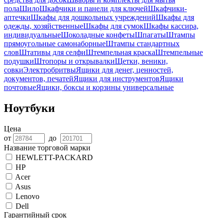
пола
Шило
Шкафчики и панели для ключей
Шкафчики-
аптечки
Шкафы для дошкольных учреждений
Шкафы для
одежды, хозяйственные
Шкафы для сумок
Шкафы кассира,
индивидуальные
Шоколадные конфеты
Шпагаты
Штампы
прямоугольные самонаборные
Штампы стандартных
слов
Штативы для селфи
Штемпельная краска
Штемпельные
подушки
Штопоры и открывалки
Щетки, веники,
совки
Электробритвы
Ящики для денег, ценностей,
документов, печатей
Ящики для инструментов
Ящики
почтовые
Ящики, боксы и корзины универсальные
Ноутбуки
Цена
от
до
Название торговой марки
HEWLETT-PACKARD
HP
Acer
Asus
Lenovo
Dell
Гарантийный срок