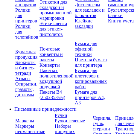
Этикетки для
аппаратов
Диспенсеры
самокопиру
складской и
Ролики
для закладок и
Бухгалтерск
промышленной
для
блокнотов
бланки
маркировки
принтеров
Клейкие
Книги учета
Этикет-лента
Ролики
закладки
для этикет-
для
пистолетов
телетайпов
Бумага для
Почтовые
офисной
Бумажная
конверты и
техники
продукция
пакеты
Цветная бумага
Блокноты
Конверты
для принтера
и бизнес-
Пакеты с
Бумага для
тетради
полиэтиленовой
плоттеров и
Атласы
воздушной
копировальных
Открытки,
подушкой
работ
грамоты,
Пакеты В4
Бумага для
дипломы
(250х353мм)
принтеров А4,
А3
Письменные принадлежности
Ручки
Чернила,
Принадл
Маркеры
Ручки гелевые
тушь,
для черч
Маркеры
Наборы
стержни
Транспо
перманентные
пишущих