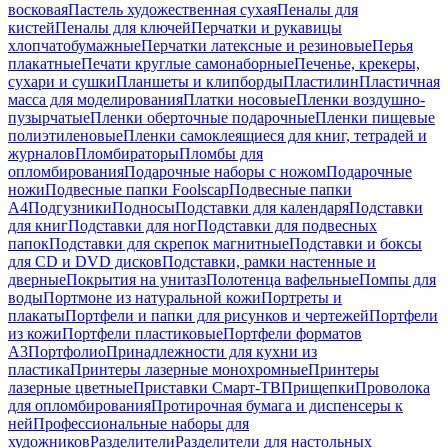
восковая
Пастель художественная сухая
Пеналы для
кистей
Пеналы для ключей
Перчатки и рукавицы
хлопчатобумажные
Перчатки латексные и резиновые
Перья
плакатные
Печати круглые самонаборные
Печенье, крекеры,
сухари и сушки
Планшеты и клипборды
Пластилин
Пластичная
масса для моделирования
Платки носовые
Пленки воздушно-
пузырчатые
Пленки оберточные подарочные
Пленки пищевые
полиэтиленовые
Пленки самоклеящиеся для книг, тетрадей и
журналов
Пломбираторы
Пломбы для
опломбирования
Подарочные наборы с ножом
Подарочные
ножи
Подвесные папки Foolscap
Подвесные папки
А4
Подгузники
Подносы
Подставки для календаря
Подставки
для книг
Подставки для ног
Подставки для подвесных
папок
Подставки для скрепок магнитные
Подставки и боксы
для CD и DVD дисков
Подставки, рамки настенные и
дверные
Покрытия на унитаз
Полотенца вафельные
Помпы для
воды
Портмоне из натуральной кожи
Портреты и
плакаты
Портфели и папки для рисунков и чертежей
Портфели
из кожи
Портфели пластиковые
Портфели форматов
А3
Портфолио
Принадлежности для кухни из
пластика
Принтеры лазерные монохромные
Принтеры
лазерные цветные
Приставки Смарт-ТВ
Прищепки
Проволока
для опломбирования
Протирочная бумага и диспенсеры к
ней
Профессиональные наборы для
художников
Разделители
Разделители для настольных