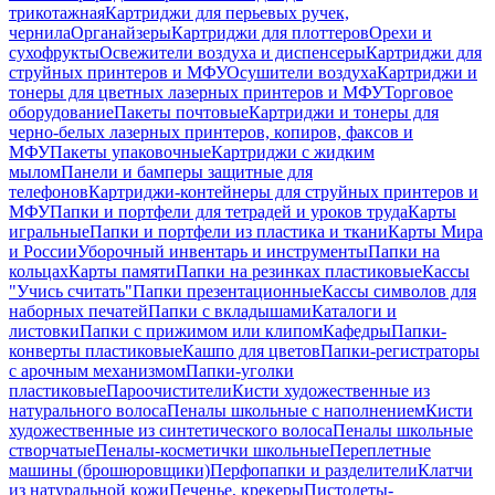
трикотажная
Картриджи для перьевых ручек,
чернила
Органайзеры
Картриджи для плоттеров
Орехи и
сухофрукты
Освежители воздуха и диспенсеры
Картриджи для
струйных принтеров и МФУ
Осушители воздуха
Картриджи и
тонеры для цветных лазерных принтеров и МФУ
Торговое
оборудование
Пакеты почтовые
Картриджи и тонеры для
черно-белых лазерных принтеров, копиров, факсов и
МФУ
Пакеты упаковочные
Картриджи с жидким
мылом
Панели и бамперы защитные для
телефонов
Картриджи-контейнеры для струйных принтеров и
МФУ
Папки и портфели для тетрадей и уроков труда
Карты
игральные
Папки и портфели из пластика и ткани
Карты Мира
и России
Уборочный инвентарь и инструменты
Папки на
кольцах
Карты памяти
Папки на резинках пластиковые
Кассы
"Учись считать"
Папки презентационные
Кассы символов для
наборных печатей
Папки с вкладышами
Каталоги и
листовки
Папки с прижимом или клипом
Кафедры
Папки-
конверты пластиковые
Кашпо для цветов
Папки-регистраторы
с арочным механизмом
Папки-уголки
пластиковые
Пароочистители
Кисти художественные из
натурального волоса
Пеналы школьные с наполнением
Кисти
художественные из синтетического волоса
Пеналы школьные
створчатые
Пеналы-косметички школьные
Переплетные
машины (брошюровщики)
Перфопапки и разделители
Клатчи
из натуральной кожи
Печенье, крекеры
Пистолеты-