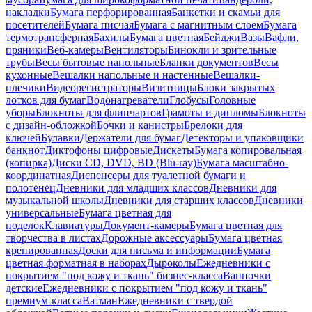
накладки
Бумага перфорированная
Банкетки и скамьи для
посетителей
Бумага писчая
Бумага с магнитным слоем
Бумага
термотрансферная
Бахилы
Бумага цветная
Бейджи
Вазы
Вафли,
пряники
Веб-камеры
Вентиляторы
Бинокли и зрительные
трубы
Весы бытовые напольные
Бланки документов
Весы
кухонные
Вешалки напольные и настенные
Вешалки-
плечики
Видеорегистраторы
Визитницы
Блоки закрытых
лотков для бумаг
Водонагреватели
Глобусы
Головные
уборы
Блокноты для флипчартов
Грамоты и дипломы
Блокноты
с дизайн-обложкой
Бочки и канистры
Брелоки для
ключей
Булавки
Держатели для бумаг
Детекторы и упаковщики
банкнот
Диктофоны цифровые
Дискеты
Бумага копировальная
(копирка)
Диски CD, DVD, BD (Blu-ray)
Бумага масштабно-
координатная
Диспенсеры для туалетной бумаги и
полотенец
Дневники для младших классов
Дневники для
музыкальной школы
Дневники для старших классов
Дневники
универсальные
Бумага цветная для
поделок
Клавиатуры
Документ-камеры
Бумага цветная для
творчества в листах
Дорожные аксессуары
Бумага цветная
крепированная
Доски для письма и информации
Бумага
цветная форматная в наборах
Дыроколы
Ежедневники с
покрытием "под кожу и ткань" бизнес-класса
Ванночки
детские
Ежедневники с покрытием "под кожу и ткань"
премиум-класса
Ватман
Ежедневники с твердой