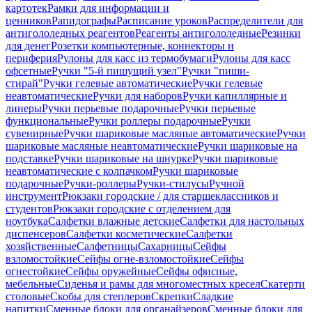
картотек
Рамки для информации и
ценников
Рапидографы
Расписание уроков
Распределители для
антигололедных реагентов
Реагенты антигололедные
Резинки
для денег
Розетки компьютерные, коннекторы и
периферия
Рулоны для касс из термобумаги
Рулоны для касс
офсетные
Ручки "5-й пишущий узел"
Ручки "пиши-
стирай"
Ручки гелевые автоматические
Ручки гелевые
неавтоматические
Ручки для наборов
Ручки капиллярные и
линеры
Ручки перьевые подарочные
Ручки перьевые
функциональные
Ручки роллеры подарочные
Ручки
сувенирные
Ручки шариковые масляные автоматические
Ручки
шариковые масляные неавтоматические
Ручки шариковые на
подставке
Ручки шариковые на шнурке
Ручки шариковые
неавтоматические с колпачком
Ручки шариковые
подарочные
Ручки-роллеры
Ручки-стилусы
Ручной
инструмент
Рюкзаки городские / для старшеклассников и
студентов
Рюкзаки городские с отделением для
ноутбука
Салфетки влажные детские
Салфетки для настольных
диспенсеров
Салфетки косметические
Салфетки
хозяйственные
Салфетницы
Сахарницы
Сейфы
взломостойкие
Сейфы огне-взломостойкие
Сейфы
огнестойкие
Сейфы оружейные
Сейфы офисные,
мебельные
Сиденья и рамы для многоместных кресел
Скатерти
столовые
Скобы для степлеров
Скрепки
Сладкие
напитки
Сменные блоки для органайзеров
Сменные блоки для