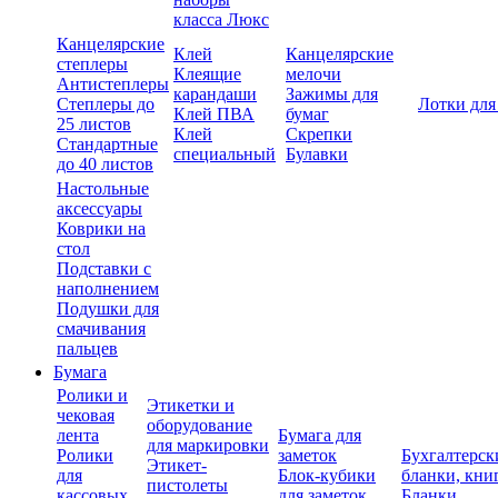
класса Люкс
Канцелярские
Клей
Канцелярские
степлеры
Клеящие
мелочи
Антистеплеры
карандаши
Зажимы для
Степлеры до
Лотки для
Клей ПВА
бумаг
25 листов
Клей
Скрепки
Стандартные
специальный
Булавки
до 40 листов
Настольные
аксессуары
Коврики на
стол
Подставки с
наполнением
Подушки для
смачивания
пальцев
Бумага
Ролики и
Этикетки и
чековая
оборудование
лента
Бумага для
для маркировки
Ролики
заметок
Бухгалтерск
Этикет-
для
Блок-кубики
бланки, кни
пистолеты
кассовых
для заметок
Бланки