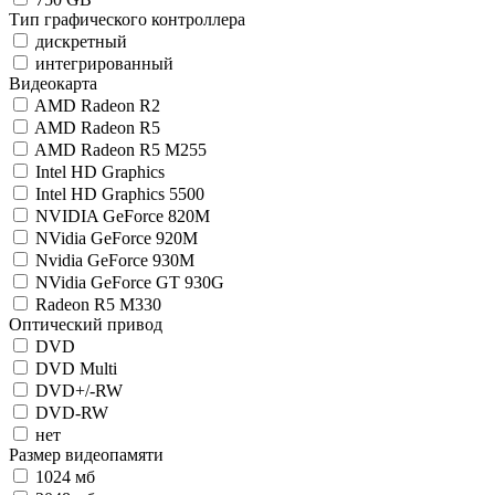
Тип графического контроллера
дискретный
интегрированный
Видеокарта
AMD Radeon R2
AMD Radeon R5
AMD Radeon R5 M255
Intel HD Graphics
Intel HD Graphics 5500
NVIDIA GeForce 820M
NVidia GeForce 920M
Nvidia GeForce 930M
NVidia GeForce GT 930G
Radeon R5 M330
Оптический привод
DVD
DVD Multi
DVD+/-RW
DVD-RW
нет
Размер видеопамяти
1024 мб