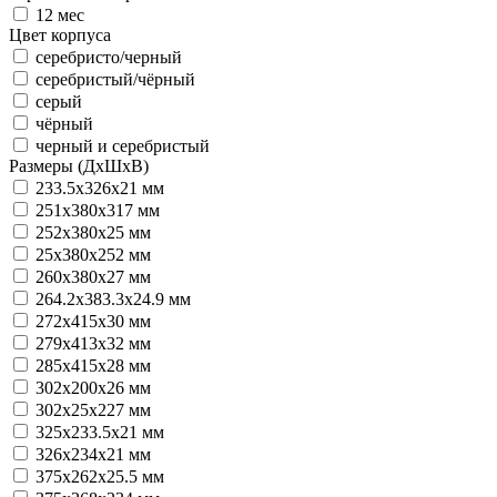
12 мес
Цвет корпуса
серебристо/черный
серебристый/чёрный
серый
чёрный
черный и серебристый
Размеры (ДхШхВ)
233.5x326x21 мм
251x380x317 мм
252x380x25 мм
25х380х252 мм
260х380х27 мм
264.2x383.3x24.9 мм
272x415x30 мм
279x413x32 мм
285х415х28 мм
302x200x26 мм
302x25x227 мм
325х233.5х21 мм
326x234x21 мм
375x262x25.5 мм