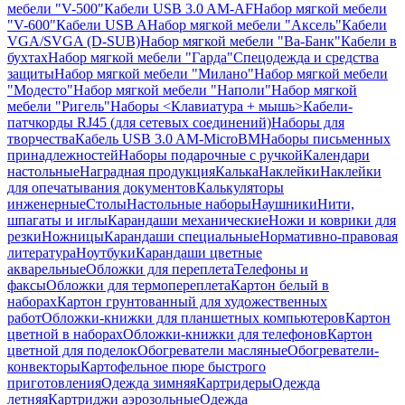
мебели "V-500"
Кабели USB 3.0 AM-AF
Набор мягкой мебели
"V-600"
Кабели USB A
Набор мягкой мебели "Аксель"
Кабели
VGA/SVGA (D-SUB)
Набор мягкой мебели "Ва-Банк"
Кабели в
бухтах
Набор мягкой мебели "Гарда"
Спецодежда и средства
защиты
Набор мягкой мебели "Милано"
Набор мягкой мебели
"Модесто"
Набор мягкой мебели "Наполи"
Набор мягкой
мебели "Ригель"
Наборы <Клавиатура + мышь>
Кабели-
патчкорды RJ45 (для сетевых соединений)
Наборы для
творчества
Кабель USB 3.0 AM-MicroBM
Наборы письменных
принадлежностей
Наборы подарочные с ручкой
Календари
настольные
Наградная продукция
Калька
Наклейки
Наклейки
для опечатывания документов
Калькуляторы
инженерные
Столы
Настольные наборы
Наушники
Нити,
шпагаты и иглы
Карандаши механические
Ножи и коврики для
резки
Ножницы
Карандаши специальные
Нормативно-правовая
литература
Ноутбуки
Карандаши цветные
акварельные
Обложки для переплета
Телефоны и
факсы
Обложки для термопереплета
Картон белый в
наборах
Картон грунтованный для художественных
работ
Обложки-книжки для планшетных компьютеров
Картон
цветной в наборах
Обложки-книжки для телефонов
Картон
цветной для поделок
Обогреватели масляные
Обогреватели-
конвекторы
Картофельное пюре быстрого
приготовления
Одежда зимняя
Картридеры
Одежда
летняя
Картриджи аэрозольные
Одежда