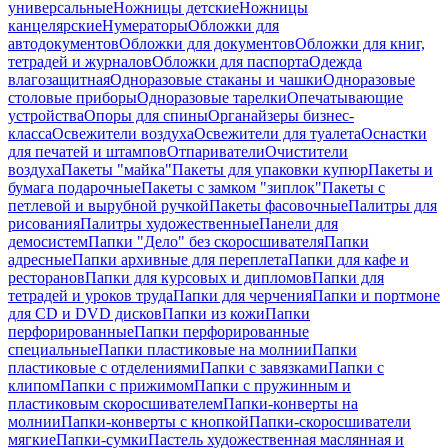
универсальные
Ножницы детские
Ножницы
канцелярские
Нумераторы
Обложки для
автодокументов
Обложки для документов
Обложки для книг,
тетрадей и журналов
Обложки для паспорта
Одежда
влагозащитная
Одноразовые стаканы и чашки
Одноразовые
столовые приборы
Одноразовые тарелки
Опечатывающие
устройства
Опоры для спины
Органайзеры бизнес-
класса
Освежители воздуха
Освежители для туалета
Оснастки
для печатей и штампов
Отпариватели
Очистители
воздуха
Пакеты "майка"
Пакеты для упаковки купюр
Пакеты и
бумага подарочные
Пакеты с замком "зиплок"
Пакеты с
петлевой и вырубной ручкой
Пакеты фасовочные
Палитры для
рисования
Палитры художественные
Панели для
демосистем
Папки "Дело" без скоросшивателя
Папки
адресные
Папки архивные для переплета
Папки для кафе и
ресторанов
Папки для курсовых и дипломов
Папки для
тетрадей и уроков труда
Папки для черчения
Папки и портмоне
для CD и DVD дисков
Папки из кожи
Папки
перфорированные
Папки перфорированные
специальные
Папки пластиковые на молнии
Папки
пластиковые с отделениями
Папки с завязками
Папки с
клипом
Папки с прижимом
Папки с пружинным и
пластиковым скоросшивателем
Папки-конверты на
молнии
Папки-конверты с кнопкой
Папки-скоросшиватели
мягкие
Папки-сумки
Пастель художественная маслянная и