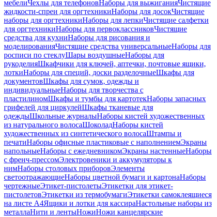
мебели
Чехлы для телефонов
Наборы для выжигания
Чистящие
жидкости-спреи для оргтехники
Наборы для досок
Чистящие
наборы для оргтехники
Наборы для лепки
Чистящие салфетки
для оргтехники
Наборы для первоклассников
Чистящие
средства для кухни
Наборы для рисования и
моделирования
Чистящие средства универсальные
Наборы для
росписи по стеклу
Шары воздушные
Наборы для
рукоделия
Шкафчики для ключей, аптечки, почтовые ящики,
лотки
Наборы для специй, доски разделочные
Шкафы для
документов
Шкафы для сумок, одежды и
индивидуальные
Наборы для творчества с
пластилином
Шкафы и тумбы для картотек
Наборы запасных
грифелей для циркулей
Шкафы тканевые для
одежды
Школьные журналы
Наборы кистей художественных
из натурального волоса
Шоколад
Наборы кистей
художественных из синтетического волоса
Штампы и
печати
Наборы офисные пластиковые с наполнением
Экраны
напольные
Наборы с ежедневником
Экраны настенные
Наборы
с френч-прессом
Электровеники и аккумуляторы к
ним
Наборы столовых приборов
Элементы
светоотражающие
Наборы цветной бумаги и картона
Наборы
чертежные
Этикет-пистолеты
Этикетки для этикет-
пистолетов
Этикетки из термобумаги
Этикетки самоклеящиеся
на листе А4
Ящики и лотки для кассира
Настольные наборы из
металла
Нити и ленты
Ножи
Ножи канцелярские