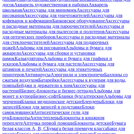
досок
Акварель художественная в наборах
Акварель
школьная
Аксессуары для минимоек
Аксессуары для
рисования
Аксессуары для уничтожителей
Аксессуары для
кофеварок и кофемашин
Банковское оборудование
Аксессуары
и расходные материалы для пароочистителей
Аксессуары и
расходные материалы для пылесосов и полотеров
Аксессуары
для оптических приборов
Аксессуары и расходные материалы
для стеклоочистителей
Аксессуары для подарочных
ножей
Альбомы для рисования
Альбомы и бумага для
акварели
Аксессуары для сборки и установки
рамок
Калькуляторы
Альбомы и бумага для графики и
эскизов
Альбомы и бумага для пастели
Аксессуары для
штампов и печатей
Аксессуары для этикеточных
принтеров
Антивирусы
Аэрогрили и электропечи
Баллоны со
сжатым воздухом
Батарейки
Аксессуары к кулерам для воды,
помпы
Бейджи и держатели к ним
Акссесуары для
растений
Бизнес-блокноты и бизнес-тетради
Альбомы для
монет и купюр
Бизнес-софт
Бланки бухгалтерские
Альбомы для
черчения
Бланки медицинские детские
Блендеры
Блоки для
записей
Блоки для записей в подставке
Блоки
самоклеящиеся
Антисептические гели для
рук
Блокноты
Антистеплеры
Блокноты в книжном
переплете
Аптечка первой помощи
Блокноты детские
Бумага
белая классов А, В, С
Бумага белая премиум класса
Баки для
мусора
Бумага для широкоформатной печати
Бандероли,