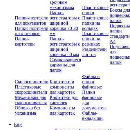
арочным
регистрат
механизмом
Пластиковые
Боксы для
Папки-
папки
подвесны
Папки-портфели
регистраторы с
Пластиковые
папок
для документов
шириной
папки на
Подвесны
Папки-портфели
корешка 70-80
кольцах
папки
пластиковые
мм
Пластиковые
стандарт
Папки-
Папки-
папки на
А4
картотеки
регистраторы с
резинках
Подставк
шириной
Разделители
для
корешка 50 мм
листов
подвесны
Самоклеящиеся
папок
карманы для
папок
Файлы и
Скоросшиватели
Картотеки и
папки
Пластиковые
компоненты
файловые
скоросшиватели
для картотек
Папки
Механизмы для
Картотеки для
файловые
скоросшивателя
карточек
для
Обложка без
Компоненты
документов
механизма
для картотек
Файлы-
вкладыши
Еще