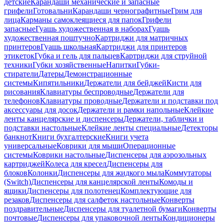
детские
Карандаши механические и запасные
грифели
Готовальни
Карандаши чернографитные
Грим для
лица
Карманы самоклеящиеся для папок
Грифели
запасные
Гуашь художественная в наборах
Гуашь
художественная поштучно
Картриджи для матричных
принтеров
Гуашь школьная
Картриджи для принтеров
этикеток
Губка и гель для пальцев
Картриджи для струйной
техники
Губки хозяйственные
Напитки
Губки-
стиратели
Датеры
Демонстрационные
системы
Кипятильники
Держатели для бейджей
Кисти для
рисования
Клавиатуры беспроводные
Держатели для
телефонов
Клавиатуры проводные
Держатели и подставки под
аксессуары для досок
Держатели и рамки напольные
Клейкие
ленты канцелярские и диспенсеры
Держатели, таблички и
подставки настольные
Клейкие ленты специальные
Детекторы
банкнот
Книги бухгалтерские
Книги учета
универсальные
Коврики для мыши
Операционные
системы
Коврики настольные
Диспенсеры для аэрозольных
картриджей
Колеса для кресел
Диспенсеры для
блоков
Колонки
Диспенсеры для жидкого мыла
Коммутаторы
(Switch)
Диспенсеры для канцелярской ленты
Комоды и
ящики
Диспенсеры для полотенец
Комплектующие для
резаков
Диспенсеры для салфеток настольные
Конверты
поздравительные
Диспенсеры для туалетной бумаги
Конверты
почтовые
Диспенсеры для упаковочной ленты
Кондиционеры