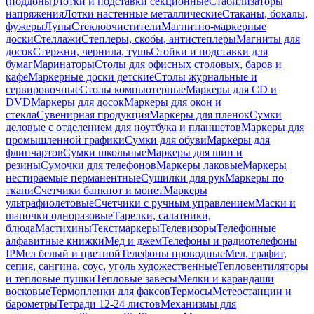
(поддоны)
Лотки и подставки секционные
Стабилизаторы
напряжения
Лотки настенные металлические
Стаканы, бокалы,
фужеры
Лупы
Стеклоочистители
Магнитно-маркерные
доски
Стеллажи
Степлеры, скобы, антистеплеры
Магниты для
досок
Стержни, чернила, тушь
Стойки и подставки для
бумаг
Маринаторы
Столы для офисных столовых, баров и
кафе
Маркерные доски детские
Столы журнальные и
сервировочные
Столы компьютерные
Маркеры для CD и
DVD
Маркеры для досок
Маркеры для окон и
стекла
Сувенирная продукция
Маркеры для пленок
Сумки
деловые с отделением для ноутбука и планшетов
Маркеры для
промышленной графики
Сумки для обуви
Маркеры для
флипчартов
Сумки школьные
Маркеры для шин и
резины
Сумочки для телефонов
Маркеры лаковые
Маркеры
нестираемые перманентные
Сушилки для рук
Маркеры по
ткани
Счетчики банкнот и монет
Маркеры
ультрафиолетовые
Счетчики с ручным управлением
Маски и
шапочки одноразовые
Тарелки, салатники,
блюда
Мастихины
Текстмаркеры
Телевизоры
Телефонные
алфавитные книжки
Мёд и джем
Телефоны и радиотелефоны
IP
Мел белый и цветной
Телефоны проводные
Мел, графит,
сепия, сангина, соус, уголь художественные
Тепловентиляторы
и тепловые пушки
Тепловые завесы
Мелки и карандаши
восковые
Термопленки для факсов
Термосы
Метеостанции и
барометры
Тетради 12-24 листов
Механизмы для