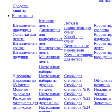
антисе
Средства
защиты
Канцтовары
Клейкие
Лотки и
Штемпельная
ленты
Корректи
накопители для
продукция
Диспенсеры
средства
бумаг
Оснастки для
для
Корректи
Короба для
печати
канцелярских
жидкость
бумаг
Штемпельные
лент
Корректи
Вертикальные
краски
Канцелярские
лента
накопители
Штемпельные
ленты
Корректи
Комплектующие
подушки
Монтажные
карандаш
для лотков
ленты
Настольные
наборы
Дыроколы
Настольные
Скобы для
Дыроколы до
наборы из
степлеров
Офисные 
65 листов
дерева и
Скобы для
ножницы
Мощные
металла
степлеров №10
Ножницы
дыроколы
Настольные
Скобы для
детские
Расходные
наборы
степлеров №23
Ножницы
материалы для
деревянные
Скобы для
Запасные 
дыроколов
Настольные
степлеров №24
наборы