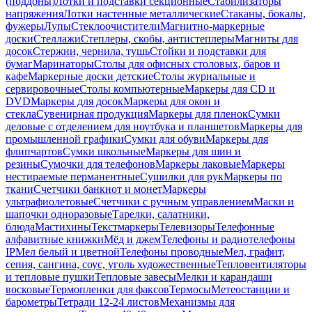
(поддоны)
Лотки и подставки секционные
Стабилизаторы
напряжения
Лотки настенные металлические
Стаканы, бокалы,
фужеры
Лупы
Стеклоочистители
Магнитно-маркерные
доски
Стеллажи
Степлеры, скобы, антистеплеры
Магниты для
досок
Стержни, чернила, тушь
Стойки и подставки для
бумаг
Маринаторы
Столы для офисных столовых, баров и
кафе
Маркерные доски детские
Столы журнальные и
сервировочные
Столы компьютерные
Маркеры для CD и
DVD
Маркеры для досок
Маркеры для окон и
стекла
Сувенирная продукция
Маркеры для пленок
Сумки
деловые с отделением для ноутбука и планшетов
Маркеры для
промышленной графики
Сумки для обуви
Маркеры для
флипчартов
Сумки школьные
Маркеры для шин и
резины
Сумочки для телефонов
Маркеры лаковые
Маркеры
нестираемые перманентные
Сушилки для рук
Маркеры по
ткани
Счетчики банкнот и монет
Маркеры
ультрафиолетовые
Счетчики с ручным управлением
Маски и
шапочки одноразовые
Тарелки, салатники,
блюда
Мастихины
Текстмаркеры
Телевизоры
Телефонные
алфавитные книжки
Мёд и джем
Телефоны и радиотелефоны
IP
Мел белый и цветной
Телефоны проводные
Мел, графит,
сепия, сангина, соус, уголь художественные
Тепловентиляторы
и тепловые пушки
Тепловые завесы
Мелки и карандаши
восковые
Термопленки для факсов
Термосы
Метеостанции и
барометры
Тетради 12-24 листов
Механизмы для