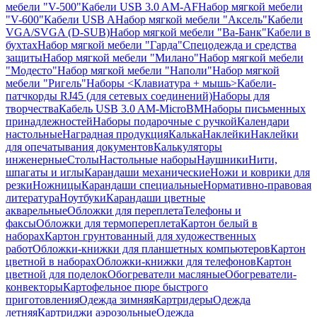
мебели "V-500"
Кабели USB 3.0 AM-AF
Набор мягкой мебели
"V-600"
Кабели USB A
Набор мягкой мебели "Аксель"
Кабели
VGA/SVGA (D-SUB)
Набор мягкой мебели "Ва-Банк"
Кабели в
бухтах
Набор мягкой мебели "Гарда"
Спецодежда и средства
защиты
Набор мягкой мебели "Милано"
Набор мягкой мебели
"Модесто"
Набор мягкой мебели "Наполи"
Набор мягкой
мебели "Ригель"
Наборы <Клавиатура + мышь>
Кабели-
патчкорды RJ45 (для сетевых соединений)
Наборы для
творчества
Кабель USB 3.0 AM-MicroBM
Наборы письменных
принадлежностей
Наборы подарочные с ручкой
Календари
настольные
Наградная продукция
Калька
Наклейки
Наклейки
для опечатывания документов
Калькуляторы
инженерные
Столы
Настольные наборы
Наушники
Нити,
шпагаты и иглы
Карандаши механические
Ножи и коврики для
резки
Ножницы
Карандаши специальные
Нормативно-правовая
литература
Ноутбуки
Карандаши цветные
акварельные
Обложки для переплета
Телефоны и
факсы
Обложки для термопереплета
Картон белый в
наборах
Картон грунтованный для художественных
работ
Обложки-книжки для планшетных компьютеров
Картон
цветной в наборах
Обложки-книжки для телефонов
Картон
цветной для поделок
Обогреватели масляные
Обогреватели-
конвекторы
Картофельное пюре быстрого
приготовления
Одежда зимняя
Картридеры
Одежда
летняя
Картриджи аэрозольные
Одежда