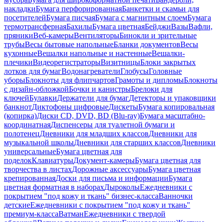
накладки
Бумага перфорированная
Банкетки и скамьи для
посетителей
Бумага писчая
Бумага с магнитным слоем
Бумага
термотрансферная
Бахилы
Бумага цветная
Бейджи
Вазы
Вафли,
пряники
Веб-камеры
Вентиляторы
Бинокли и зрительные
трубы
Весы бытовые напольные
Бланки документов
Весы
кухонные
Вешалки напольные и настенные
Вешалки-
плечики
Видеорегистраторы
Визитницы
Блоки закрытых
лотков для бумаг
Водонагреватели
Глобусы
Головные
уборы
Блокноты для флипчартов
Грамоты и дипломы
Блокноты
с дизайн-обложкой
Бочки и канистры
Брелоки для
ключей
Булавки
Держатели для бумаг
Детекторы и упаковщики
банкнот
Диктофоны цифровые
Дискеты
Бумага копировальная
(копирка)
Диски CD, DVD, BD (Blu-ray)
Бумага масштабно-
координатная
Диспенсеры для туалетной бумаги и
полотенец
Дневники для младших классов
Дневники для
музыкальной школы
Дневники для старших классов
Дневники
универсальные
Бумага цветная для
поделок
Клавиатуры
Документ-камеры
Бумага цветная для
творчества в листах
Дорожные аксессуары
Бумага цветная
крепированная
Доски для письма и информации
Бумага
цветная форматная в наборах
Дыроколы
Ежедневники с
покрытием "под кожу и ткань" бизнес-класса
Ванночки
детские
Ежедневники с покрытием "под кожу и ткань"
премиум-класса
Ватман
Ежедневники с твердой