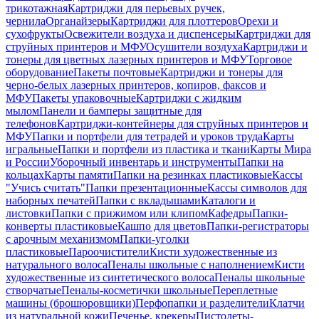
трикотажная
Картриджи для перьевых ручек,
чернила
Органайзеры
Картриджи для плоттеров
Орехи и
сухофрукты
Освежители воздуха и диспенсеры
Картриджи для
струйных принтеров и МФУ
Осушители воздуха
Картриджи и
тонеры для цветных лазерных принтеров и МФУ
Торговое
оборудование
Пакеты почтовые
Картриджи и тонеры для
черно-белых лазерных принтеров, копиров, факсов и
МФУ
Пакеты упаковочные
Картриджи с жидким
мылом
Панели и бамперы защитные для
телефонов
Картриджи-контейнеры для струйных принтеров и
МФУ
Папки и портфели для тетрадей и уроков труда
Карты
игральные
Папки и портфели из пластика и ткани
Карты Мира
и России
Уборочный инвентарь и инструменты
Папки на
кольцах
Карты памяти
Папки на резинках пластиковые
Кассы
"Учись считать"
Папки презентационные
Кассы символов для
наборных печатей
Папки с вкладышами
Каталоги и
листовки
Папки с прижимом или клипом
Кафедры
Папки-
конверты пластиковые
Кашпо для цветов
Папки-регистраторы
с арочным механизмом
Папки-уголки
пластиковые
Пароочистители
Кисти художественные из
натурального волоса
Пеналы школьные с наполнением
Кисти
художественные из синтетического волоса
Пеналы школьные
створчатые
Пеналы-косметички школьные
Переплетные
машины (брошюровщики)
Перфопапки и разделители
Клатчи
из натуральной кожи
Печенье, крекеры
Пистолеты-