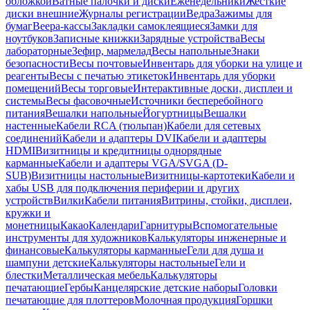
обложкой
Ватные палочки и диски
Еженедельники
Жесткие
диски внешние
Журналы регистрации
Ведра
Зажимы для
бумаг
Веера-кассы
Закладки самоклеящиеся
Замки для
ноутбуков
Записные книжки
Зарядные устройства
Весы
лабораторные
Зефир, мармелад
Весы напольные
Знаки
безопасности
Весы почтовые
Инвентарь для уборки на улице и
реагенты
Весы с печатью этикеток
Инвентарь для уборки
помещений
Весы торговые
Интерактивные доски, дисплеи и
системы
Весы фасовочные
Источники бесперебойного
питания
Вешалки напольные
Йогуртницы
Вешалки
настенные
Кабели RCA (тюльпан)
Кабели для сетевых
соединений
Кабели и адаптеры DVI
Кабели и адаптеры
HDMI
Визитницы и кредитницы однорядные
карманные
Кабели и адаптеры VGA/SVGA (D-
SUB)
Визитницы настольные
Визитницы-картотеки
Кабели и
хабы USB для подключения периферии и других
устройств
Вилки
Кабели питания
Витрины, стойки, дисплеи,
кружки и
монетницы
Какао
Календари
Гарнитуры
Вспомогательные
инструменты для художников
Калькуляторы инженерные и
финансовые
Калькуляторы карманные
Гели для душа и
шампуни детские
Калькуляторы настольные
Гели и
блестки
Металлическая мебель
Калькуляторы
печатающие
Гербы
Канцелярские детские наборы
Головки
печатающие для плоттеров
Молочная продукция
Горшки