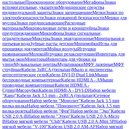
настольные
Проекционное оборудование
Мегафоны
Знаки
вспомогательные, указатели
Медицинские средства
индивидуальной защиты
Знаки запрещающие
Мелки
Знаки по
электробезопасности
Знаки пожарной безопасности
Мешки для
мусора
Знаки предписывающие
Расходные
материалы
Микроволновые печи и кронштейны
Знаки
предупреждающие
Микрофоны
Знаки сигнальные,
оградительные
Миксеры
Знаки эвакуационные
Минеральная и
питьевая вода
Зубные пасты детские
Минимойки
Иглы для
прошивки документов
Мойки воздуха
Игрушки
развивающие
Молоко
Игрушки релаксирующие
Инвентарь для
мытья окон
Мониторы
Инвентарь для уборки на
улице
Музыкальные центры
Мультиварки
МФУ лазерные
МФУ
струйные
Кабели 3xRCA (тюльпан)
Мыло и диспенсеры,
антисептические гели
Кабели DVI-D Dual Link
Мыши
беспроводные компьютерные
Кабели HDMI A - A
Мыши
проводные компьютерные
Кабели HDMI A -
C(mini)
Мясорубки
Кабели HDMI-A - DVI-D
Набор мебели
"Канц"
Кабели Jack 3.5 mm - 2xRCA (тюльпан)
Сетевое
оборудование
Набор мебели "Монолит"
Кабели Jack 3.5 mm
вилка-вилка
Набор мебели "Приоритет"
Кабели Jack 3.5 mm
вилка-розетка
Набор мебели "Фея"
Набор мебели "Эко"
Кабели
USB 2.0 A-B
Набор мебели "Этюд"
Кабели USB 2.0 A-Micro
B
Набор мягкой мебели "Club"
Кабели USB 2.0 A-Mini 5P
Набор
мягкой мебели "V-100"
Кабели USB 2.0 AM-AF
Набор мягкой