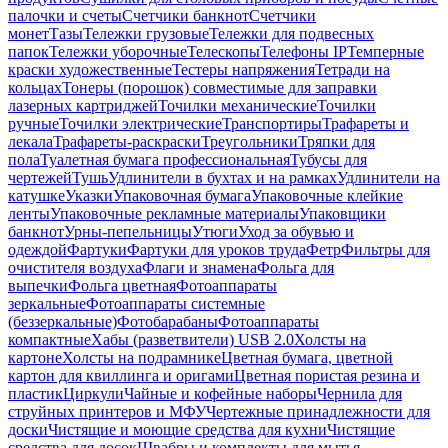
палочки и счеты
Счетчики банкнот
Счетчики
монет
Тазы
Тележки грузовые
Тележки для подвесных
папок
Тележки уборочные
Телескопы
Телефоны IP
Темперные
краски художественные
Тестеры напряжения
Тетради на
кольцах
Тонеры (порошок) совместимые для заправки
лазерных картриджей
Точилки механические
Точилки
ручные
Точилки электрические
Транспортиры
Трафареты и
лекала
Трафареты-раскраски
Треугольники
Тряпки для
пола
Туалетная бумага профессиональная
Тубусы для
чертежей
Тушь
Удлинители в бухтах и на рамках
Удлинители на
катушке
Указки
Упаковочная бумага
Упаковочные клейкие
ленты
Упаковочные рекламные материалы
Упаковщики
банкнот
Урны-пепельницы
Утюги
Уход за обувью и
одеждой
Фартуки
Фартуки для уроков труда
Фетр
Фильтры для
очистителя воздуха
Флаги и знамена
Фольга для
выпечки
Фольга цветная
Фотоаппараты
зеркальные
Фотоаппараты системные
(беззеркальные)
Фотобарабаны
Фотоаппараты
компактные
Хабы (разветвители) USB 2.0
Холсты на
картоне
Холсты на подрамнике
Цветная бумага, цветной
картон для квиллинга и оригами
Цветная пористая резина и
пластик
Циркули
Чайные и кофейные наборы
Чернила для
струйных принтеров и МФУ
Чертежные принадлежности для
доски
Чистящие и моющие средства для кухни
Чистящие
средства для досок
Швабры и комплекты для мытья