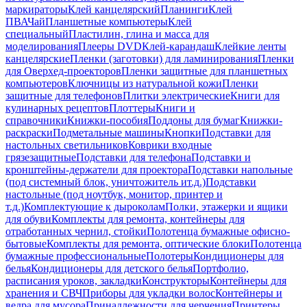
маркираторы
Клей канцелярский
Планинги
Клей
ПВА
Чай
Планшетные компьютеры
Клей
специальный
Пластилин, глина и масса для
моделирования
Плееры DVD
Клей-карандаш
Клейкие ленты
канцелярские
Пленки (заготовки) для ламинирования
Пленки
для Оверхед-проекторов
Пленки защитные для планшетных
компьютеров
Ключницы из натуральной кожи
Пленки
защитные для телефонов
Плитки электрические
Книги для
кулинарных рецептов
Плоттеры
Книги и
справочники
Книжки-пособия
Поддоны для бумаг
Книжки-
раскраски
Подметальные машины
Кнопки
Подставки для
настольных светильников
Коврики входные
грязезащитные
Подставки для телефона
Подставки и
кронштейны-держатели для проектора
Подставки напольные
(под системный блок, уничтожитель ит.д.)
Подставки
настольные (под ноутбук, монитор, принтер и
т.д.)
Комплектующие к дыроколам
Полки, этажерки и ящики
для обуви
Комплекты для ремонта, контейнеры для
отработанных чернил, стойки
Полотенца бумажные офисно-
бытовые
Комплекты для ремонта, оптические блоки
Полотенца
бумажные профессиональные
Полотеры
Кондиционеры для
белья
Кондиционеры для детского белья
Портфолио,
расписания уроков, закладки
Конструкторы
Контейнеры для
хранения и СВЧ
Приборы для укладки волос
Контейнеры и
ведра для мусора
Принадлежности для черчения
Принтеры