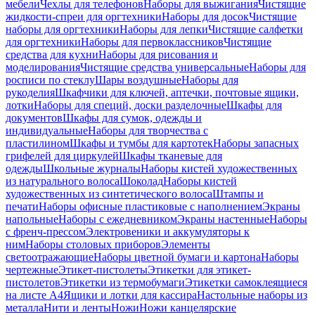
мебели
Чехлы для телефонов
Наборы для выжигания
Чистящие
жидкости-спреи для оргтехники
Наборы для досок
Чистящие
наборы для оргтехники
Наборы для лепки
Чистящие салфетки
для оргтехники
Наборы для первоклассников
Чистящие
средства для кухни
Наборы для рисования и
моделирования
Чистящие средства универсальные
Наборы для
росписи по стеклу
Шары воздушные
Наборы для
рукоделия
Шкафчики для ключей, аптечки, почтовые ящики,
лотки
Наборы для специй, доски разделочные
Шкафы для
документов
Шкафы для сумок, одежды и
индивидуальные
Наборы для творчества с
пластилином
Шкафы и тумбы для картотек
Наборы запасных
грифелей для циркулей
Шкафы тканевые для
одежды
Школьные журналы
Наборы кистей художественных
из натурального волоса
Шоколад
Наборы кистей
художественных из синтетического волоса
Штампы и
печати
Наборы офисные пластиковые с наполнением
Экраны
напольные
Наборы с ежедневником
Экраны настенные
Наборы
с френч-прессом
Электровеники и аккумуляторы к
ним
Наборы столовых приборов
Элементы
светоотражающие
Наборы цветной бумаги и картона
Наборы
чертежные
Этикет-пистолеты
Этикетки для этикет-
пистолетов
Этикетки из термобумаги
Этикетки самоклеящиеся
на листе А4
Ящики и лотки для кассира
Настольные наборы из
металла
Нити и ленты
Ножи
Ножи канцелярские