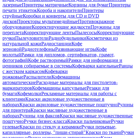
лазерные
Принтеры матричные
Корзины для бумаг
Принтеры
печати этикеток
Короба и накопители
Принтеры
струйные
Коробки и конверты для CD и DVD
дисков
Проекторы мультимедийные
Противокражное
оборудование
Корректирующие жидкости
Пружины для
переплета
Корректирующие ленты
Пылесосы
Корректирующие
ручки
Пылеуловители
Радиобудильники
Косметички из
натуральной кожи
Радиостанции
Кофе
зерновой
Радиотелефоны
Развивающие игры
Кофе
молотый
Рамки для дипломов, сертификатов, грамот,
фотографий
Кофе растворимый
Рамки для информации и
ценников собираемые в системы
Кофеварки капельные
Ранцы
с жестким каркасом
Кофеварки
рожковые
Распылители
Кофемашины
автоматические
Расходные материалы для пистолетов-
маркираторов
Кофемашины капсульные
Резаки для
бумаги
Кофемолки
Рекламные материалы для работы с
клиентами
Краски акриловые художественные в
наборах
Краски акриловые художественные поштучно
Рулоны
для принтера
Краски масляные художественные в
наборах
Рулоны для факсов
Краски масляные художественные
поштучно
Ручки бизнес-класса
Краски пальчиковые
Ручки
гелевые
Краски по стеклу и керамике
Ручки перьевые,
капиллярные, роллеры, "пиши-стирай"
Краски по ткани
Ручки
подарочные
Ручки шариковые автоматические
Крем