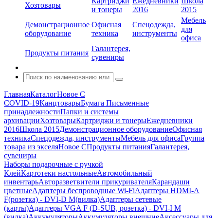
Картриджи
Ежедневники
Школа
Хозтовары
и тонеры
2016
2015
Мебель
Демонстрационное
Офисная
Спецодежда,
для
оборудование
техника
инструменты
офиса
Галантерея,
Продукты питания
сувениры
Главная
Каталог
Новое С
COVID-19
Канцтовары
Бумага
Письменные
принадлежности
Папки и системы
архивации
Хозтовары
Картриджи и тонеры
Ежедневники
2016
Школа 2015
Демонстрационное оборудование
Офисная
техника
Спецодежда, инструменты
Мебель для офиса
Группа
товара из экселя
Новое С
Продукты питания
Галантерея,
сувениры
Наборы подарочные с ручкой
Клей
Картотеки настольные
Автомобильный
инвентарь
Авторазветвители прикуривателя
Карандаши
цветные
Адаптеры беспроводные Wi-Fi
Адаптеры HDMI-A
F(розетка) - DVI-D M(вилка)
Адаптеры сетевые
(карты)
Адаптеры VGA F (D-SUB, розетка) - DVI-I M
(вилка)
Аккумуляторы
Аккумуляторы внешние
Аксессуары для