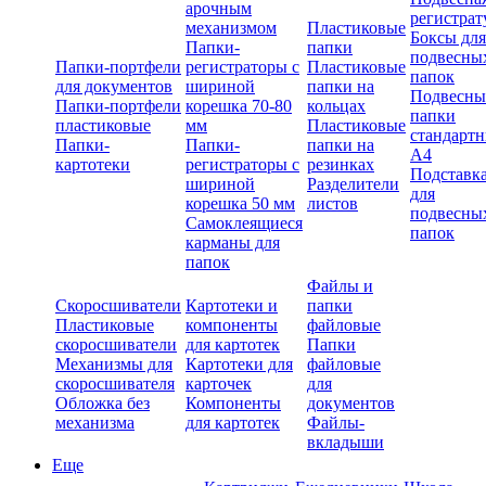
арочным
регистрат
механизмом
Пластиковые
Боксы для
Папки-
папки
подвесны
Папки-портфели
регистраторы с
Пластиковые
папок
для документов
шириной
папки на
Подвесны
Папки-портфели
корешка 70-80
кольцах
папки
пластиковые
мм
Пластиковые
стандарт
Папки-
Папки-
папки на
А4
картотеки
регистраторы с
резинках
Подставк
шириной
Разделители
для
корешка 50 мм
листов
подвесны
Самоклеящиеся
папок
карманы для
папок
Файлы и
Скоросшиватели
Картотеки и
папки
Пластиковые
компоненты
файловые
скоросшиватели
для картотек
Папки
Механизмы для
Картотеки для
файловые
скоросшивателя
карточек
для
Обложка без
Компоненты
документов
механизма
для картотек
Файлы-
вкладыши
Еще