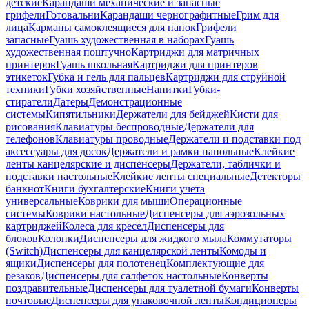
детские
Карандаши механические и запасные
грифели
Готовальни
Карандаши чернографитные
Грим для
лица
Карманы самоклеящиеся для папок
Грифели
запасные
Гуашь художественная в наборах
Гуашь
художественная поштучно
Картриджи для матричных
принтеров
Гуашь школьная
Картриджи для принтеров
этикеток
Губка и гель для пальцев
Картриджи для струйной
техники
Губки хозяйственные
Напитки
Губки-
стиратели
Датеры
Демонстрационные
системы
Кипятильники
Держатели для бейджей
Кисти для
рисования
Клавиатуры беспроводные
Держатели для
телефонов
Клавиатуры проводные
Держатели и подставки под
аксессуары для досок
Держатели и рамки напольные
Клейкие
ленты канцелярские и диспенсеры
Держатели, таблички и
подставки настольные
Клейкие ленты специальные
Детекторы
банкнот
Книги бухгалтерские
Книги учета
универсальные
Коврики для мыши
Операционные
системы
Коврики настольные
Диспенсеры для аэрозольных
картриджей
Колеса для кресел
Диспенсеры для
блоков
Колонки
Диспенсеры для жидкого мыла
Коммутаторы
(Switch)
Диспенсеры для канцелярской ленты
Комоды и
ящики
Диспенсеры для полотенец
Комплектующие для
резаков
Диспенсеры для салфеток настольные
Конверты
поздравительные
Диспенсеры для туалетной бумаги
Конверты
почтовые
Диспенсеры для упаковочной ленты
Кондиционеры