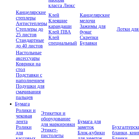
класса Люкс
Канцелярские
Клей
Канцелярские
степлеры
Клеящие
мелочи
Антистеплеры
карандаши
Зажимы для
Степлеры до
Лотки для
Клей ПВА
бумаг
25 листов
Клей
Скрепки
Стандартные
специальный
Булавки
до 40 листов
Настольные
аксессуары
Коврики на
стол
Подставки с
наполнением
Подушки для
смачивания
пальцев
Бумага
Ролики и
Этикетки и
чековая
оборудование
лента
Бумага для
для маркировки
Ролики
заметок
Бухгалтерск
Этикет-
для
Блок-кубики
бланки, кни
пистолеты
кассовых
для заметок
Бланки