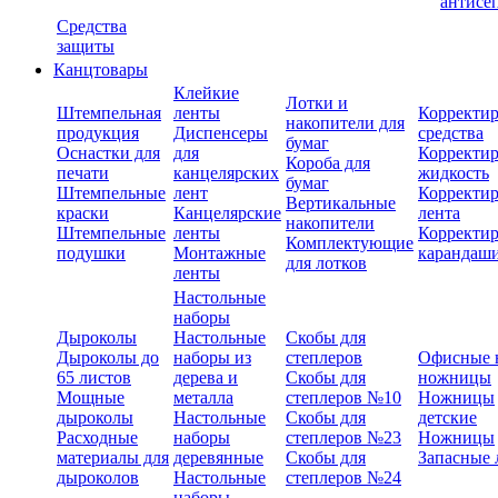
антисе
Средства
защиты
Канцтовары
Клейкие
Лотки и
Штемпельная
ленты
Корректи
накопители для
продукция
Диспенсеры
средства
бумаг
Оснастки для
для
Корректи
Короба для
печати
канцелярских
жидкость
бумаг
Штемпельные
лент
Корректи
Вертикальные
краски
Канцелярские
лента
накопители
Штемпельные
ленты
Корректи
Комплектующие
подушки
Монтажные
карандаш
для лотков
ленты
Настольные
наборы
Дыроколы
Настольные
Скобы для
Дыроколы до
наборы из
степлеров
Офисные 
65 листов
дерева и
Скобы для
ножницы
Мощные
металла
степлеров №10
Ножницы
дыроколы
Настольные
Скобы для
детские
Расходные
наборы
степлеров №23
Ножницы
материалы для
деревянные
Скобы для
Запасные 
дыроколов
Настольные
степлеров №24
наборы