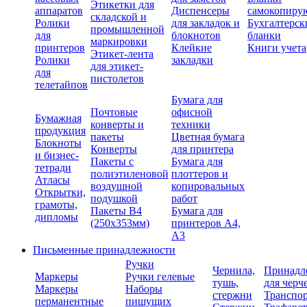
Этикетки для
аппаратов
Диспенсеры
самокопиру
складской и
Ролики
для закладок и
Бухгалтерск
промышленной
для
блокнотов
бланки
маркировки
принтеров
Клейкие
Книги учета
Этикет-лента
Ролики
закладки
для этикет-
для
пистолетов
телетайпов
Бумага для
Почтовые
офисной
Бумажная
конверты и
техники
продукция
пакеты
Цветная бумага
Блокноты
Конверты
для принтера
и бизнес-
Пакеты с
Бумага для
тетради
полиэтиленовой
плоттеров и
Атласы
воздушной
копировальных
Открытки,
подушкой
работ
грамоты,
Пакеты В4
Бумага для
дипломы
(250х353мм)
принтеров А4,
А3
Письменные принадлежности
Ручки
Чернила,
Принадл
Маркеры
Ручки гелевые
тушь,
для черч
Маркеры
Наборы
стержни
Транспо
перманентные
пишущих