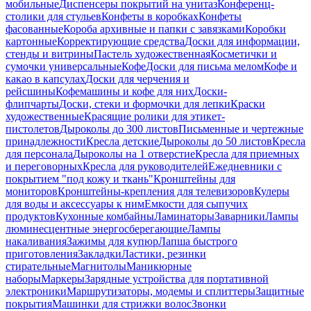
мобильные
Диспенсеры покрытий на унитаз
Конференц-
столики для стульев
Конфеты в коробках
Конфеты
фасованные
Короба архивные и папки с завязками
Коробки
картонные
Корректирующие средства
Доски для информации,
стенды и витрины
Пастель художественная
Косметички и
сумочки универсальные
Кофе
Доски для письма мелом
Кофе и
какао в капсулах
Доски для черчения и
рейсшины
Кофемашины и кофе для них
Доски-
флипчарты
Доски, стеки и формочки для лепки
Краски
художественные
Красящие ролики для этикет-
пистолетов
Дыроколы до 300 листов
Письменные и чертежные
принадлежности
Кресла детские
Дыроколы до 50 листов
Кресла
для персонала
Дыроколы на 1 отверстие
Кресла для приемных
и переговорных
Кресла для руководителей
Ежедневники с
покрытием "под кожу и ткань"
Кронштейны для
мониторов
Кронштейны-крепления для телевизоров
Кулеры
для воды и аксессуары к ним
Емкости для сыпучих
продуктов
Кухонные комбайны
Ламинаторы
Заварники
Лампы
люминесцентные энергосберегающие
Лампы
накаливания
Зажимы для купюр
Лапша быстрого
приготовления
Закладки
Ластики, резинки
стирательные
Магнитолы
Маникюрные
наборы
Маркеры
Зарядные устройства для портативной
электроники
Маршрутизаторы, модемы и сплиттеры
Защитные
покрытия
Машинки для стрижки волос
Звонки