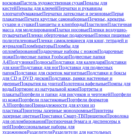
восковая
Пастель художественная сухая
Пеналы для
кистей
Пеналы для ключей
Перчатки и рукавицы
хлопчатобумажные
Перчатки латексные и резиновые
Перья
плакатные
Печати круглые самонаборные
Печенье, крекеры,
сухари и сушки
Планшеты и клипборды
Пластилин
Пластичная
масса для моделирования
Платки носовые
Пленки воздушно-
пузырчатые
Пленки оберточные подарочные
Пленки пищевые
полиэтиленовые
Пленки самоклеящиеся для книг, тетрадей и
журналов
Пломбираторы
Пломбы для
опломбирования
Подарочные наборы с ножом
Подарочные
ножи
Подвесные папки Foolscap
Подвесные папки
А4
Подгузники
Подносы
Подставки для календаря
Подставки
для книг
Подставки для ног
Подставки для подвесных
папок
Подставки для скрепок магнитные
Подставки и боксы
для CD и DVD дисков
Подставки, рамки настенные и
дверные
Покрытия на унитаз
Полотенца вафельные
Помпы для
воды
Портмоне из натуральной кожи
Портреты и
плакаты
Портфели и папки для рисунков и чертежей
Портфели
из кожи
Портфели пластиковые
Портфели форматов
А3
Портфолио
Принадлежности для кухни из
пластика
Принтеры лазерные монохромные
Принтеры
лазерные цветные
Приставки Смарт-ТВ
Прищепки
Проволока
для опломбирования
Протирочная бумага и диспенсеры к
ней
Профессиональные наборы для
художников
Разделители
Разделители для настольных