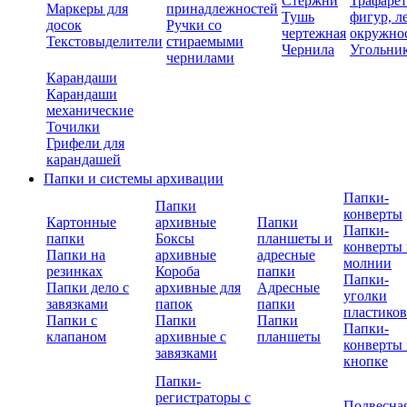
Стержни
Трафаре
Маркеры для
принадлежностей
Тушь
фигур, л
досок
Ручки со
чертежная
окружно
Текстовыделители
стираемыми
Чернила
Угольни
чернилами
Карандаши
Карандаши
механические
Точилки
Грифели для
карандашей
Папки и системы архивации
Папки-
Папки
конверты
Картонные
архивные
Папки
Папки-
папки
Боксы
планшеты и
конверты 
Папки на
архивные
адресные
молнии
резинках
Короба
папки
Папки-
Папки дело с
архивные для
Адресные
уголки
завязками
папок
папки
пластико
Папки с
Папки
Папки
Папки-
клапаном
архивные с
планшеты
конверты 
завязками
кнопке
Папки-
регистраторы с
Подвесна