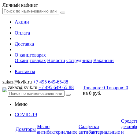
Личный кабинет
Акции
Оплата
Доставка
О канцтоварах
О канцтоварах
Новости
Сотрудники
Вакансии
Контакты
zakaz@kvik.ru
+7 495 649-65-88
zakaz@kvik.ru
+7 495 649-65-88
Товаров:
0
Товаров:
0
на
0 руб.
Меню
COVID-19
Средст
Мыло
Салфетки
дезинф
Дозаторы
антибактериальное
антибактериальные
и