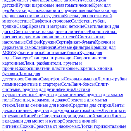
детский
Ручки шариковые неавтоматические
Крем для
рук
Рюкзаки для начальной и средней школы
Рюкзаки для
старшеклассников и студентов
Кресла для посетителей
многоместные
Салфетки столовые
Салфетки, губки,
тряпки
Сахар
Кровати и матрацы детские
Светильники для
досок
Светильники накладные и линейные
Кронштейны-
крепления для микроволновых печей
Светильники
настольные
Сейфы
Кружки
Сертификат-бумага
Крючки и
держатели самоклеящиеся
Сетевые фильтры
Крышки для
МФУ
Кубки и призы
Системные блоки
Кулеры для
воды
Сканеры
Сканеры штрихкодов
Скоросшиватели
картонные
Лаки, разбавители, грунты и
прочие
Скоросшиватели пластиковые
Скрепки, кнопки,
булавки
Лампы для
детекторов
Сливки
Смартфоны
Соковыжималки
Лампы-трубки
люминесцентные и стартеры
Соль
Ланч-боксы
Сплит-
системы
Средства для дезинфекции
Ластики
художественные
Средства для минимоек
Средства для мытья
пола
Леденцы, карамель и драже
Средства для мытья
стекол
Лезвия сменные для ножей
Средства для стирки
Ленты
декоративные
Средства для ухода за автомобилем
Лестницы и
стремянки
Линейки
Средства индивидуальной защиты
Листы-
вкладыши для монет и купюр
Средства личной
гигиены
Ложки
Средства от насекомых
Лотки горизонтальные