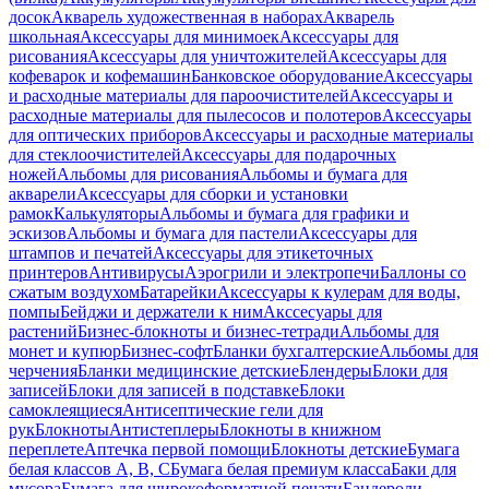
досок
Акварель художественная в наборах
Акварель
школьная
Аксессуары для минимоек
Аксессуары для
рисования
Аксессуары для уничтожителей
Аксессуары для
кофеварок и кофемашин
Банковское оборудование
Аксессуары
и расходные материалы для пароочистителей
Аксессуары и
расходные материалы для пылесосов и полотеров
Аксессуары
для оптических приборов
Аксессуары и расходные материалы
для стеклоочистителей
Аксессуары для подарочных
ножей
Альбомы для рисования
Альбомы и бумага для
акварели
Аксессуары для сборки и установки
рамок
Калькуляторы
Альбомы и бумага для графики и
эскизов
Альбомы и бумага для пастели
Аксессуары для
штампов и печатей
Аксессуары для этикеточных
принтеров
Антивирусы
Аэрогрили и электропечи
Баллоны со
сжатым воздухом
Батарейки
Аксессуары к кулерам для воды,
помпы
Бейджи и держатели к ним
Акссесуары для
растений
Бизнес-блокноты и бизнес-тетради
Альбомы для
монет и купюр
Бизнес-софт
Бланки бухгалтерские
Альбомы для
черчения
Бланки медицинские детские
Блендеры
Блоки для
записей
Блоки для записей в подставке
Блоки
самоклеящиеся
Антисептические гели для
рук
Блокноты
Антистеплеры
Блокноты в книжном
переплете
Аптечка первой помощи
Блокноты детские
Бумага
белая классов А, В, С
Бумага белая премиум класса
Баки для
мусора
Бумага для широкоформатной печати
Бандероли,