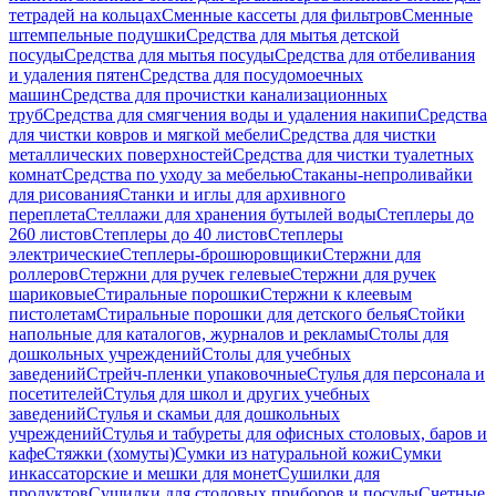
тетрадей на кольцах
Сменные кассеты для фильтров
Сменные
штемпельные подушки
Средства для мытья детской
посуды
Средства для мытья посуды
Средства для отбеливания
и удаления пятен
Средства для посудомоечных
машин
Средства для прочистки канализационных
труб
Средства для смягчения воды и удаления накипи
Средства
для чистки ковров и мягкой мебели
Средства для чистки
металлических поверхностей
Средства для чистки туалетных
комнат
Средства по уходу за мебелью
Стаканы-непроливайки
для рисования
Станки и иглы для архивного
переплета
Стеллажи для хранения бутылей воды
Степлеры до
260 листов
Степлеры до 40 листов
Степлеры
электрические
Степлеры-брошюровщики
Стержни для
роллеров
Стержни для ручек гелевые
Стержни для ручек
шариковые
Стиральные порошки
Стержни к клеевым
пистолетам
Стиральные порошки для детского белья
Стойки
напольные для каталогов, журналов и рекламы
Столы для
дошкольных учреждений
Столы для учебных
заведений
Стрейч-пленки упаковочные
Стулья для персонала и
посетителей
Стулья для школ и других учебных
заведений
Стулья и скамьи для дошкольных
учреждений
Стулья и табуреты для офисных столовых, баров и
кафе
Стяжки (хомуты)
Сумки из натуральной кожи
Сумки
инкассаторские и мешки для монет
Сушилки для
продуктов
Сушилки для столовых приборов и посуды
Счетные