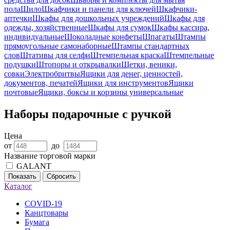
пола
Шило
Шкафчики и панели для ключей
Шкафчики-
аптечки
Шкафы для дошкольных учреждений
Шкафы для
одежды, хозяйственные
Шкафы для сумок
Шкафы кассира,
индивидуальные
Шоколадные конфеты
Шпагаты
Штампы
прямоугольные самонаборные
Штампы стандартных
слов
Штативы для селфи
Штемпельная краска
Штемпельные
подушки
Штопоры и открывалки
Щетки, веники,
совки
Электробритвы
Ящики для денег, ценностей,
документов, печатей
Ящики для инструментов
Ящики
почтовые
Ящики, боксы и корзины универсальные
Наборы подарочные с ручкой
Цена
от
до
Название торговой марки
GALANT
Показать
Сбросить
Каталог
COVID-19
Канцтовары
Бумага