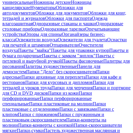
универсальные
Ножницы детские
Ножницы
канцелярские
Нумераторы
Обложки для
автодокументов
Обложки для документов
Обложки для книг,
тетрадей и журналов
Обложки для паспорта
Одежда
влагозащитная
Одноразовые стаканы и чашки
Одноразовые
столовые приборы
Одноразовые тарелки
Опечатывающие
устройства
Опоры для спины
Органайзеры бизнес-
класса
Освежители воздуха
Освежители для туалета
Оснастки
для печатей и штампов
Отпариватели
Очистители
воздуха
Пакеты "майка"
Пакеты для упаковки купюр
Пакеты и
бумага подарочные
Пакеты с замком "зиплок"
Пакеты с
петлевой и вырубной ручкой
Пакеты фасовочные
Палитры для
рисования
Палитры художественные
Панели для
демосистем
Папки "Дело" без скоросшивателя
Папки
адресные
Папки архивные для переплета
Папки для кафе и
ресторанов
Папки для курсовых и дипломов
Папки для
тетрадей и уроков труда
Папки для черчения
Папки и портмоне
для CD и DVD дисков
Папки из кожи
Папки
перфорированные
Папки перфорированные
специальные
Папки пластиковые на молнии
Папки
пластиковые с отделениями
Папки с завязками
Папки с
клипом
Папки с прижимом
Папки с пружинным и
пластиковым скоросшивателем
Папки-конверты на
молнии
Папки-конверты с кнопкой
Папки-скоросшиватели
мягкие
Папки-сумки
Пастель художественная маслянная и