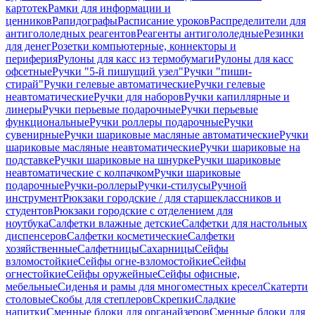
картотек
Рамки для информации и
ценников
Рапидографы
Расписание уроков
Распределители для
антигололедных реагентов
Реагенты антигололедные
Резинки
для денег
Розетки компьютерные, коннекторы и
периферия
Рулоны для касс из термобумаги
Рулоны для касс
офсетные
Ручки "5-й пишущий узел"
Ручки "пиши-
стирай"
Ручки гелевые автоматические
Ручки гелевые
неавтоматические
Ручки для наборов
Ручки капиллярные и
линеры
Ручки перьевые подарочные
Ручки перьевые
функциональные
Ручки роллеры подарочные
Ручки
сувенирные
Ручки шариковые масляные автоматические
Ручки
шариковые масляные неавтоматические
Ручки шариковые на
подставке
Ручки шариковые на шнурке
Ручки шариковые
неавтоматические с колпачком
Ручки шариковые
подарочные
Ручки-роллеры
Ручки-стилусы
Ручной
инструмент
Рюкзаки городские / для старшеклассников и
студентов
Рюкзаки городские с отделением для
ноутбука
Салфетки влажные детские
Салфетки для настольных
диспенсеров
Салфетки косметические
Салфетки
хозяйственные
Салфетницы
Сахарницы
Сейфы
взломостойкие
Сейфы огне-взломостойкие
Сейфы
огнестойкие
Сейфы оружейные
Сейфы офисные,
мебельные
Сиденья и рамы для многоместных кресел
Скатерти
столовые
Скобы для степлеров
Скрепки
Сладкие
напитки
Сменные блоки для органайзеров
Сменные блоки для