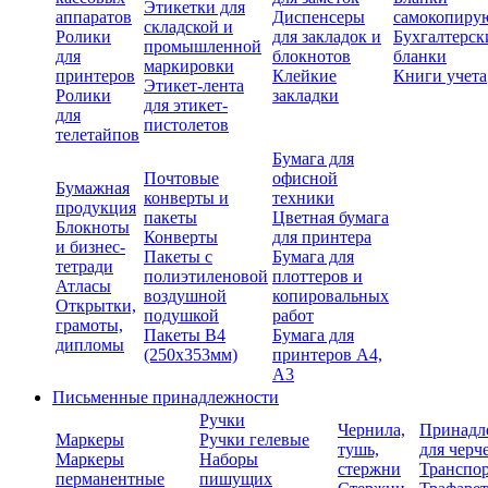
Этикетки для
аппаратов
Диспенсеры
самокопиру
складской и
Ролики
для закладок и
Бухгалтерск
промышленной
для
блокнотов
бланки
маркировки
принтеров
Клейкие
Книги учета
Этикет-лента
Ролики
закладки
для этикет-
для
пистолетов
телетайпов
Бумага для
Почтовые
офисной
Бумажная
конверты и
техники
продукция
пакеты
Цветная бумага
Блокноты
Конверты
для принтера
и бизнес-
Пакеты с
Бумага для
тетради
полиэтиленовой
плоттеров и
Атласы
воздушной
копировальных
Открытки,
подушкой
работ
грамоты,
Пакеты В4
Бумага для
дипломы
(250х353мм)
принтеров А4,
А3
Письменные принадлежности
Ручки
Чернила,
Принадл
Маркеры
Ручки гелевые
тушь,
для черч
Маркеры
Наборы
стержни
Транспо
перманентные
пишущих