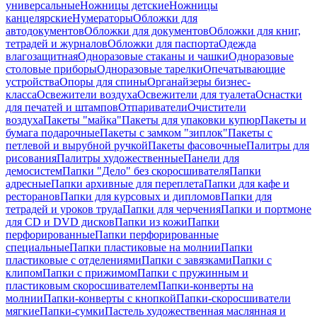
универсальные
Ножницы детские
Ножницы
канцелярские
Нумераторы
Обложки для
автодокументов
Обложки для документов
Обложки для книг,
тетрадей и журналов
Обложки для паспорта
Одежда
влагозащитная
Одноразовые стаканы и чашки
Одноразовые
столовые приборы
Одноразовые тарелки
Опечатывающие
устройства
Опоры для спины
Органайзеры бизнес-
класса
Освежители воздуха
Освежители для туалета
Оснастки
для печатей и штампов
Отпариватели
Очистители
воздуха
Пакеты "майка"
Пакеты для упаковки купюр
Пакеты и
бумага подарочные
Пакеты с замком "зиплок"
Пакеты с
петлевой и вырубной ручкой
Пакеты фасовочные
Палитры для
рисования
Палитры художественные
Панели для
демосистем
Папки "Дело" без скоросшивателя
Папки
адресные
Папки архивные для переплета
Папки для кафе и
ресторанов
Папки для курсовых и дипломов
Папки для
тетрадей и уроков труда
Папки для черчения
Папки и портмоне
для CD и DVD дисков
Папки из кожи
Папки
перфорированные
Папки перфорированные
специальные
Папки пластиковые на молнии
Папки
пластиковые с отделениями
Папки с завязками
Папки с
клипом
Папки с прижимом
Папки с пружинным и
пластиковым скоросшивателем
Папки-конверты на
молнии
Папки-конверты с кнопкой
Папки-скоросшиватели
мягкие
Папки-сумки
Пастель художественная маслянная и