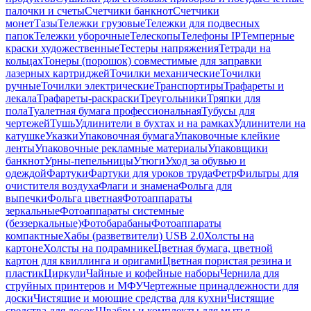
палочки и счеты
Счетчики банкнот
Счетчики
монет
Тазы
Тележки грузовые
Тележки для подвесных
папок
Тележки уборочные
Телескопы
Телефоны IP
Темперные
краски художественные
Тестеры напряжения
Тетради на
кольцах
Тонеры (порошок) совместимые для заправки
лазерных картриджей
Точилки механические
Точилки
ручные
Точилки электрические
Транспортиры
Трафареты и
лекала
Трафареты-раскраски
Треугольники
Тряпки для
пола
Туалетная бумага профессиональная
Тубусы для
чертежей
Тушь
Удлинители в бухтах и на рамках
Удлинители на
катушке
Указки
Упаковочная бумага
Упаковочные клейкие
ленты
Упаковочные рекламные материалы
Упаковщики
банкнот
Урны-пепельницы
Утюги
Уход за обувью и
одеждой
Фартуки
Фартуки для уроков труда
Фетр
Фильтры для
очистителя воздуха
Флаги и знамена
Фольга для
выпечки
Фольга цветная
Фотоаппараты
зеркальные
Фотоаппараты системные
(беззеркальные)
Фотобарабаны
Фотоаппараты
компактные
Хабы (разветвители) USB 2.0
Холсты на
картоне
Холсты на подрамнике
Цветная бумага, цветной
картон для квиллинга и оригами
Цветная пористая резина и
пластик
Циркули
Чайные и кофейные наборы
Чернила для
струйных принтеров и МФУ
Чертежные принадлежности для
доски
Чистящие и моющие средства для кухни
Чистящие
средства для досок
Швабры и комплекты для мытья