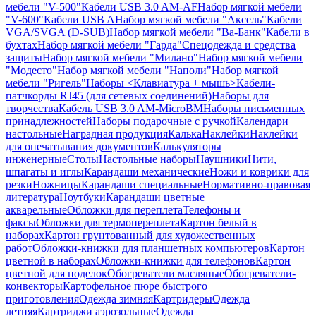
мебели "V-500"
Кабели USB 3.0 AM-AF
Набор мягкой мебели
"V-600"
Кабели USB A
Набор мягкой мебели "Аксель"
Кабели
VGA/SVGA (D-SUB)
Набор мягкой мебели "Ва-Банк"
Кабели в
бухтах
Набор мягкой мебели "Гарда"
Спецодежда и средства
защиты
Набор мягкой мебели "Милано"
Набор мягкой мебели
"Модесто"
Набор мягкой мебели "Наполи"
Набор мягкой
мебели "Ригель"
Наборы <Клавиатура + мышь>
Кабели-
патчкорды RJ45 (для сетевых соединений)
Наборы для
творчества
Кабель USB 3.0 AM-MicroBM
Наборы письменных
принадлежностей
Наборы подарочные с ручкой
Календари
настольные
Наградная продукция
Калька
Наклейки
Наклейки
для опечатывания документов
Калькуляторы
инженерные
Столы
Настольные наборы
Наушники
Нити,
шпагаты и иглы
Карандаши механические
Ножи и коврики для
резки
Ножницы
Карандаши специальные
Нормативно-правовая
литература
Ноутбуки
Карандаши цветные
акварельные
Обложки для переплета
Телефоны и
факсы
Обложки для термопереплета
Картон белый в
наборах
Картон грунтованный для художественных
работ
Обложки-книжки для планшетных компьютеров
Картон
цветной в наборах
Обложки-книжки для телефонов
Картон
цветной для поделок
Обогреватели масляные
Обогреватели-
конвекторы
Картофельное пюре быстрого
приготовления
Одежда зимняя
Картридеры
Одежда
летняя
Картриджи аэрозольные
Одежда