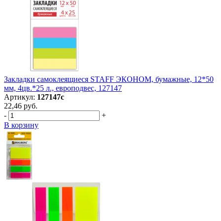
Закладки самоклеящиеся STAFF ЭКОНОМ, бумажные, 12*50
мм, 4цв.*25 л., европодвес, 127147
Артикул:
127147с
22,46 руб.
-
+
В корзину