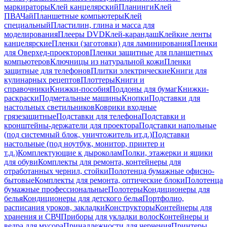
маркираторы
Клей канцелярский
Планинги
Клей
ПВА
Чай
Планшетные компьютеры
Клей
специальный
Пластилин, глина и масса для
моделирования
Плееры DVD
Клей-карандаш
Клейкие ленты
канцелярские
Пленки (заготовки) для ламинирования
Пленки
для Оверхед-проекторов
Пленки защитные для планшетных
компьютеров
Ключницы из натуральной кожи
Пленки
защитные для телефонов
Плитки электрические
Книги для
кулинарных рецептов
Плоттеры
Книги и
справочники
Книжки-пособия
Поддоны для бумаг
Книжки-
раскраски
Подметальные машины
Кнопки
Подставки для
настольных светильников
Коврики входные
грязезащитные
Подставки для телефона
Подставки и
кронштейны-держатели для проектора
Подставки напольные
(под системный блок, уничтожитель ит.д.)
Подставки
настольные (под ноутбук, монитор, принтер и
т.д.)
Комплектующие к дыроколам
Полки, этажерки и ящики
для обуви
Комплекты для ремонта, контейнеры для
отработанных чернил, стойки
Полотенца бумажные офисно-
бытовые
Комплекты для ремонта, оптические блоки
Полотенца
бумажные профессиональные
Полотеры
Кондиционеры для
белья
Кондиционеры для детского белья
Портфолио,
расписания уроков, закладки
Конструкторы
Контейнеры для
хранения и СВЧ
Приборы для укладки волос
Контейнеры и
ведра для мусора
Принадлежности для черчения
Принтеры