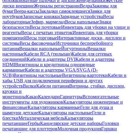
обложкой
Ватные палочки и диски
Еженедельники
Жесткие
диски внешние
Журналы регистрации
Ведра
Зажимы для
бумаг
Веера-кассы
Закладки самоклеящиеся
Замки для
ноутбуков
Записные книжки
Зарядные устройства
Весы
лабораторные
Зефир, мармелад
Весы напольные
Знаки
безопасности
Весы почтовые
Инвентарь для уборки на улице и
реагенты
Весы с печатью этикеток
Инвентарь для уборки
помещений
Весы торговые
Интерактивные доски, дисплеи и
системы
Весы фасовочные
Источники бесперебойного
питания
Вешалки напольные
Йогуртницы
Вешалки
настенные
Кабели RCA (тюльпан)
Кабели для сетевых
соединений
Кабели и адаптеры DVI
Кабели и адаптеры
HDMI
Визитницы и кредитницы однорядные
карманные
Кабели и адаптеры VGA/SVGA (D-
SUB)
Визитницы настольные
Визитницы-картотеки
Кабели и
хабы USB для подключения периферии и других
устройств
Вилки
Кабели питания
Витрины, стойки, дисплеи,
кружки и
монетницы
Какао
Календари
Гарнитуры
Вспомогательные
инструменты для художников
Калькуляторы инженерные и
финансовые
Калькуляторы карманные
Гели для душа и
шампуни детские
Калькуляторы настольные
Гели и
блестки
Металлическая мебель
Калькуляторы
печатающие
Гербы
Канцелярские детские наборы
Головки
печатающие для плоттеров
Молочная продукция
Горшки