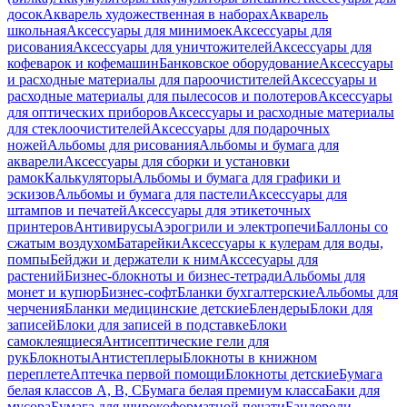
досок
Акварель художественная в наборах
Акварель
школьная
Аксессуары для минимоек
Аксессуары для
рисования
Аксессуары для уничтожителей
Аксессуары для
кофеварок и кофемашин
Банковское оборудование
Аксессуары
и расходные материалы для пароочистителей
Аксессуары и
расходные материалы для пылесосов и полотеров
Аксессуары
для оптических приборов
Аксессуары и расходные материалы
для стеклоочистителей
Аксессуары для подарочных
ножей
Альбомы для рисования
Альбомы и бумага для
акварели
Аксессуары для сборки и установки
рамок
Калькуляторы
Альбомы и бумага для графики и
эскизов
Альбомы и бумага для пастели
Аксессуары для
штампов и печатей
Аксессуары для этикеточных
принтеров
Антивирусы
Аэрогрили и электропечи
Баллоны со
сжатым воздухом
Батарейки
Аксессуары к кулерам для воды,
помпы
Бейджи и держатели к ним
Акссесуары для
растений
Бизнес-блокноты и бизнес-тетради
Альбомы для
монет и купюр
Бизнес-софт
Бланки бухгалтерские
Альбомы для
черчения
Бланки медицинские детские
Блендеры
Блоки для
записей
Блоки для записей в подставке
Блоки
самоклеящиеся
Антисептические гели для
рук
Блокноты
Антистеплеры
Блокноты в книжном
переплете
Аптечка первой помощи
Блокноты детские
Бумага
белая классов А, В, С
Бумага белая премиум класса
Баки для
мусора
Бумага для широкоформатной печати
Бандероли,