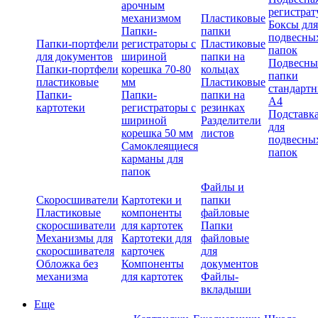
арочным
регистрат
механизмом
Пластиковые
Боксы для
Папки-
папки
подвесны
Папки-портфели
регистраторы с
Пластиковые
папок
для документов
шириной
папки на
Подвесны
Папки-портфели
корешка 70-80
кольцах
папки
пластиковые
мм
Пластиковые
стандарт
Папки-
Папки-
папки на
А4
картотеки
регистраторы с
резинках
Подставк
шириной
Разделители
для
корешка 50 мм
листов
подвесны
Самоклеящиеся
папок
карманы для
папок
Файлы и
Скоросшиватели
Картотеки и
папки
Пластиковые
компоненты
файловые
скоросшиватели
для картотек
Папки
Механизмы для
Картотеки для
файловые
скоросшивателя
карточек
для
Обложка без
Компоненты
документов
механизма
для картотек
Файлы-
вкладыши
Еще