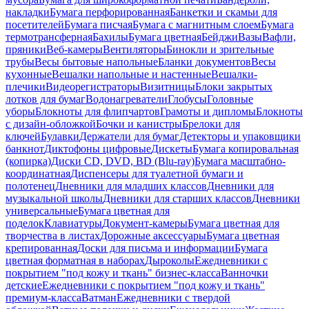
накладки
Бумага перфорированная
Банкетки и скамьи для
посетителей
Бумага писчая
Бумага с магнитным слоем
Бумага
термотрансферная
Бахилы
Бумага цветная
Бейджи
Вазы
Вафли,
пряники
Веб-камеры
Вентиляторы
Бинокли и зрительные
трубы
Весы бытовые напольные
Бланки документов
Весы
кухонные
Вешалки напольные и настенные
Вешалки-
плечики
Видеорегистраторы
Визитницы
Блоки закрытых
лотков для бумаг
Водонагреватели
Глобусы
Головные
уборы
Блокноты для флипчартов
Грамоты и дипломы
Блокноты
с дизайн-обложкой
Бочки и канистры
Брелоки для
ключей
Булавки
Держатели для бумаг
Детекторы и упаковщики
банкнот
Диктофоны цифровые
Дискеты
Бумага копировальная
(копирка)
Диски CD, DVD, BD (Blu-ray)
Бумага масштабно-
координатная
Диспенсеры для туалетной бумаги и
полотенец
Дневники для младших классов
Дневники для
музыкальной школы
Дневники для старших классов
Дневники
универсальные
Бумага цветная для
поделок
Клавиатуры
Документ-камеры
Бумага цветная для
творчества в листах
Дорожные аксессуары
Бумага цветная
крепированная
Доски для письма и информации
Бумага
цветная форматная в наборах
Дыроколы
Ежедневники с
покрытием "под кожу и ткань" бизнес-класса
Ванночки
детские
Ежедневники с покрытием "под кожу и ткань"
премиум-класса
Ватман
Ежедневники с твердой