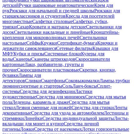
детский
Ручки шариковые неавтоматические
Крем для
рук
Рюкзаки для начальной и средней школы
Рюкзаки для
старшеклассников и студентов
Кресла для посетителей
многоместные
Салфетки столовые
Салфетки, губки,
тряпки
Сахар
Кровати и матрацы детские
Светильники для
досок
Светильники накладные и линейные
Кронштейны-
крепления для микроволновых печей
Светильники
настольные
Сейфы
Кружки
Сертификат-бумага
Крючки и
держатели самоклеящиеся
Сетевые фильтры
Крышки для
МФУ
Кубки и призы
Системные блоки
Кулеры для
воды
Сканеры
Сканеры штрихкодов
Скоросшиватели
картонные
Лаки, разбавители, грунты и
прочие
Скоросшиватели пластиковые
Скрепки, кнопки,
булавки
Лампы для
детекторов
Сливки
Смартфоны
Соковыжималки
Лампы-трубки
люминесцентные и стартеры
Соль
Ланч-боксы
Сплит-
системы
Средства для дезинфекции
Ластики
художественные
Средства для минимоек
Средства для мытья
пола
Леденцы, карамель и драже
Средства для мытья
стекол
Лезвия сменные для ножей
Средства для стирки
Ленты
декоративные
Средства для ухода за автомобилем
Лестницы и
стремянки
Линейки
Средства индивидуальной защиты
Листы-
вкладыши для монет и купюр
Средства личной
гигиены
Ложки
Средства от насекомых
Лотки горизонтальные