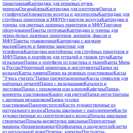
трикотажная
Картриджи для перьевых ручек,
чернила
Органайзеры
Картриджи для плоттеров
Орехи и
сухофрукты
Освежители воздуха и диспенсеры
Картриджи для
струйных принтеров и МФУ
Осушители воздуха
Картриджи и
тонеры для цветных лазерных принтеров и МФУ
Торговое
оборудование
Пакеты почтовые
Картриджи и тонеры для
черно-белых лазерных принтеров, копиров, факсов и
МФУ
Пакеты упаковочные
Картриджи с жидким
мылом
Панели и бамперы защитные для
телефонов
Картриджи-контейнеры для струйных принтеров и
МФУ
Папки и портфели для тетрадей и уроков труда
Карты
игральные
Папки и портфели из пластика и ткани
Карты Мира
и России
Уборочный инвентарь и инструменты
Папки на
кольцах
Карты памяти
Папки на резинках пластиковые
Кассы
"Учись считать"
Папки презентационные
Кассы символов для
наборных печатей
Папки с вкладышами
Каталоги и
листовки
Папки с прижимом или клипом
Кафедры
Папки-
конверты пластиковые
Кашпо для цветов
Папки-регистраторы
с арочным механизмом
Папки-уголки
пластиковые
Пароочистители
Кисти художественные из
натурального волоса
Пеналы школьные с наполнением
Кисти
художественные из синтетического волоса
Пеналы школьные
створчатые
Пеналы-косметички школьные
Переплетные
машины (брошюровщики)
Перфопапки и разделители
Клатчи
из натуральной кожи
Печенье, крекеры
Пистолеты-