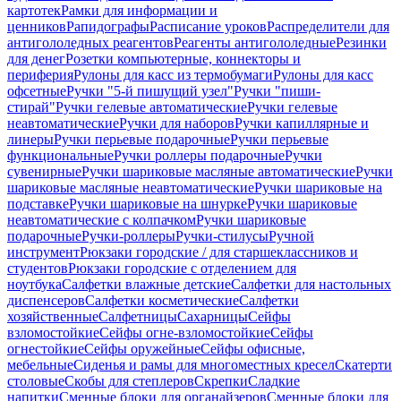
картотек
Рамки для информации и
ценников
Рапидографы
Расписание уроков
Распределители для
антигололедных реагентов
Реагенты антигололедные
Резинки
для денег
Розетки компьютерные, коннекторы и
периферия
Рулоны для касс из термобумаги
Рулоны для касс
офсетные
Ручки "5-й пишущий узел"
Ручки "пиши-
стирай"
Ручки гелевые автоматические
Ручки гелевые
неавтоматические
Ручки для наборов
Ручки капиллярные и
линеры
Ручки перьевые подарочные
Ручки перьевые
функциональные
Ручки роллеры подарочные
Ручки
сувенирные
Ручки шариковые масляные автоматические
Ручки
шариковые масляные неавтоматические
Ручки шариковые на
подставке
Ручки шариковые на шнурке
Ручки шариковые
неавтоматические с колпачком
Ручки шариковые
подарочные
Ручки-роллеры
Ручки-стилусы
Ручной
инструмент
Рюкзаки городские / для старшеклассников и
студентов
Рюкзаки городские с отделением для
ноутбука
Салфетки влажные детские
Салфетки для настольных
диспенсеров
Салфетки косметические
Салфетки
хозяйственные
Салфетницы
Сахарницы
Сейфы
взломостойкие
Сейфы огне-взломостойкие
Сейфы
огнестойкие
Сейфы оружейные
Сейфы офисные,
мебельные
Сиденья и рамы для многоместных кресел
Скатерти
столовые
Скобы для степлеров
Скрепки
Сладкие
напитки
Сменные блоки для органайзеров
Сменные блоки для