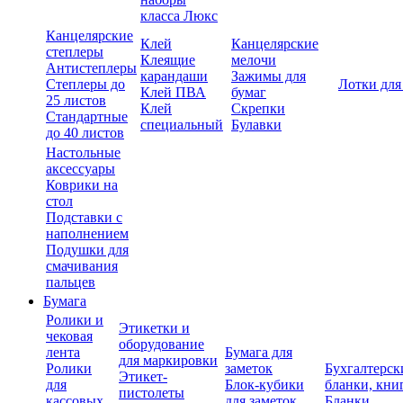
класса Люкс
Канцелярские
Клей
Канцелярские
степлеры
Клеящие
мелочи
Антистеплеры
карандаши
Зажимы для
Степлеры до
Лотки для
Клей ПВА
бумаг
25 листов
Клей
Скрепки
Стандартные
специальный
Булавки
до 40 листов
Настольные
аксессуары
Коврики на
стол
Подставки с
наполнением
Подушки для
смачивания
пальцев
Бумага
Ролики и
Этикетки и
чековая
оборудование
лента
Бумага для
для маркировки
Ролики
заметок
Бухгалтерск
Этикет-
для
Блок-кубики
бланки, кни
пистолеты
кассовых
для заметок
Бланки