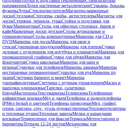
(поддоны)
Лотки и подставки секционные
Стабилизаторы
напряжения
Лотки настенные металлические
Стаканы, бокалы,
фужеры
Лупы
Стеклоочистители
Магнитно-маркерные
доски
Стеллажи
Степлеры, скобы, антистеплеры
Магниты для
досок
Стержни, чернила, тушь
Стойки и подставки для
бумаг
Маринаторы
Столы для офисных столовых, баров и
кафе
Маркерные доски детские
Столы журнальные и
сервировочные
Столы компьютерные
Маркеры для CD и
DVD
Маркеры для досок
Маркеры для окон и
стекла
Сувенирная продукция
Маркеры для пленок
Сумки
деловые с отделением для ноутбука и планшетов
Маркеры для
промышленной графики
Сумки для обуви
Маркеры для
флипчартов
Сумки школьные
Маркеры для шин и
резины
Сумочки для телефонов
Маркеры лаковые
Маркеры
нестираемые перманентные
Сушилки для рук
Маркеры по
ткани
Счетчики банкнот и монет
Маркеры
ультрафиолетовые
Счетчики с ручным управлением
Маски и
шапочки одноразовые
Тарелки, салатники,
блюда
Мастихины
Текстмаркеры
Телевизоры
Телефонные
алфавитные книжки
Мёд и джем
Телефоны и радиотелефоны
IP
Мел белый и цветной
Телефоны проводные
Мел, графит,
сепия, сангина, соус, уголь художественные
Тепловентиляторы
и тепловые пушки
Тепловые завесы
Мелки и карандаши
восковые
Термопленки для факсов
Термосы
Метеостанции и
барометры
Тетради 12-24 листов
Механизмы для