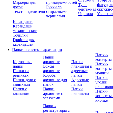
Стержни
Трафаре
Маркеры для
принадлежностей
Тушь
фигур, л
досок
Ручки со
чертежная
окружно
Текстовыделители
стираемыми
Чернила
Угольни
чернилами
Карандаши
Карандаши
механические
Точилки
Грифели для
карандашей
Папки и системы архивации
Папки-
Папки
конверты
Картонные
архивные
Папки
Папки-
папки
Боксы
планшеты и
конверты 
Папки на
архивные
адресные
молнии
резинках
Короба
папки
Папки-
Папки дело с
архивные для
Адресные
уголки
завязками
папок
папки
пластико
Папки с
Папки
Папки
Папки-
клапаном
архивные с
планшеты
конверты 
завязками
кнопке
Папки-
регистраторы с
Подвесна