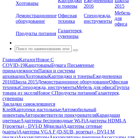
Картриджи
Ежедневники
Школа
Хозтовары
и тонеры
2016
2015
Мебель
Демонстрационное
Офисная
Спецодежда,
для
оборудование
техника
инструменты
офиса
Галантерея,
Продукты питания
сувениры
Главная
Каталог
Новое С
COVID-19
Канцтовары
Бумага
Письменные
принадлежности
Папки и системы
архивации
Хозтовары
Картриджи и тонеры
Ежедневники
2016
Школа 2015
Демонстрационное оборудование
Офисная
техника
Спецодежда, инструменты
Мебель для офиса
Группа
товара из экселя
Новое С
Продукты питания
Галантерея,
сувениры
Закладки самоклеящиеся
Клей
Картотеки настольные
Автомобильный
инвентарь
Авторазветвители прикуривателя
Карандаши
цветные
Адаптеры беспроводные Wi-Fi
Адаптеры HDMI-A
F(розетка) - DVI-D M(вилка)
Адаптеры сетевые
(карты)
Адаптеры VGA F (D-SUB, розетка) - DVI-I M
(вилка)
Аккумуляторы
Аккумуляторы внешние
Аксессуары для