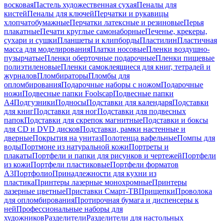
восковая
Пастель художественная сухая
Пеналы для
кистей
Пеналы для ключей
Перчатки и рукавицы
хлопчатобумажные
Перчатки латексные и резиновые
Перья
плакатные
Печати круглые самонаборные
Печенье, крекеры,
сухари и сушки
Планшеты и клипборды
Пластилин
Пластичная
масса для моделирования
Платки носовые
Пленки воздушно-
пузырчатые
Пленки оберточные подарочные
Пленки пищевые
полиэтиленовые
Пленки самоклеящиеся для книг, тетрадей и
журналов
Пломбираторы
Пломбы для
опломбирования
Подарочные наборы с ножом
Подарочные
ножи
Подвесные папки Foolscap
Подвесные папки
А4
Подгузники
Подносы
Подставки для календаря
Подставки
для книг
Подставки для ног
Подставки для подвесных
папок
Подставки для скрепок магнитные
Подставки и боксы
для CD и DVD дисков
Подставки, рамки настенные и
дверные
Покрытия на унитаз
Полотенца вафельные
Помпы для
воды
Портмоне из натуральной кожи
Портреты и
плакаты
Портфели и папки для рисунков и чертежей
Портфели
из кожи
Портфели пластиковые
Портфели форматов
А3
Портфолио
Принадлежности для кухни из
пластика
Принтеры лазерные монохромные
Принтеры
лазерные цветные
Приставки Смарт-ТВ
Прищепки
Проволока
для опломбирования
Протирочная бумага и диспенсеры к
ней
Профессиональные наборы для
художников
Разделители
Разделители для настольных