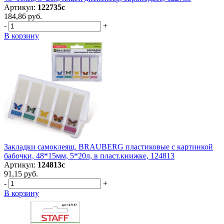
Артикул:
122735с
184,86 руб.
-
+
В корзину
Закладки самоклеящ. BRAUBERG пластиковые с картинкой
бабочки, 48*15мм, 5*20л, в пласт.книжке, 124813
Артикул:
124813с
91,15 руб.
-
+
В корзину