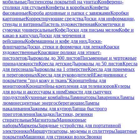
мобильные
Диспенсеры покрытий на унитаз
Конференц-
столики для стульев
Конфеты в коробках
Конфеты
фасованные
Короба архивные и папки с завязками
Коробки
картонные
Корректирующие средства
Доски для информации,
стенды и витрины
Пастель художественная
Косметички и
сумочки универсальные
Кофе
Доски для письма мелом
Кофе и
какао в капсулах
Доски для черчения и
рейсшины
Кофемашины и кофе для них
Доски-
флипчарты
Доски, стеки и формочки для лепки
Краски
художественные
Красящие ролики для этикет-
пистолетов
Дыроколы до 300 листов
Письменные и чертежные
принадлежности
Кресла детские
Дыроколы до 50 листов
Кресла
для персонала
Дыроколы на 1 отверстие
Кресла для приемных
и переговорных
Кресла для руководителей
Ежедневники с
покрытием "под кожу и ткань"
Кронштейны для
мониторов
Кронштейны-крепления для телевизоров
Кулеры
для воды и аксессуары к ним
Емкости для сыпучих
продуктов
Кухонные комбайны
Ламинаторы
Заварники
Лампы
люминесцентные энергосберегающие
Лампы
накаливания
Зажимы для купюр
Лапша быстрого
приготовления
Закладки
Ластики, резинки
стирательные
Магнитолы
Маникюрные
наборы
Маркеры
Зарядные устройства для портативной
электроники
Маршрутизаторы, модемы и сплиттеры
Защитные
покрытия
Машинки для стрижки волос
Звонки