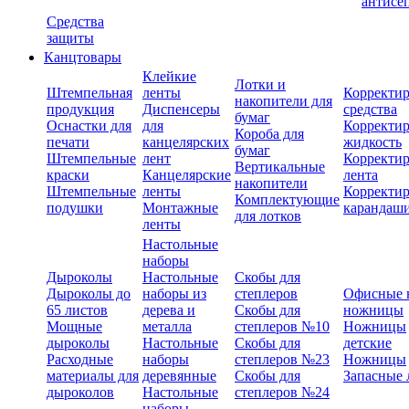
антисе
Средства
защиты
Канцтовары
Клейкие
Лотки и
Штемпельная
ленты
Корректи
накопители для
продукция
Диспенсеры
средства
бумаг
Оснастки для
для
Корректи
Короба для
печати
канцелярских
жидкость
бумаг
Штемпельные
лент
Корректи
Вертикальные
краски
Канцелярские
лента
накопители
Штемпельные
ленты
Корректи
Комплектующие
подушки
Монтажные
карандаш
для лотков
ленты
Настольные
наборы
Дыроколы
Настольные
Скобы для
Дыроколы до
наборы из
степлеров
Офисные 
65 листов
дерева и
Скобы для
ножницы
Мощные
металла
степлеров №10
Ножницы
дыроколы
Настольные
Скобы для
детские
Расходные
наборы
степлеров №23
Ножницы
материалы для
деревянные
Скобы для
Запасные 
дыроколов
Настольные
степлеров №24
наборы