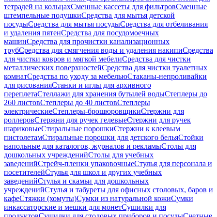
тетрадей на кольцах
Сменные кассеты для фильтров
Сменные
штемпельные подушки
Средства для мытья детской
посуды
Средства для мытья посуды
Средства для отбеливания
и удаления пятен
Средства для посудомоечных
машин
Средства для прочистки канализационных
труб
Средства для смягчения воды и удаления накипи
Средства
для чистки ковров и мягкой мебели
Средства для чистки
металлических поверхностей
Средства для чистки туалетных
комнат
Средства по уходу за мебелью
Стаканы-непроливайки
для рисования
Станки и иглы для архивного
переплета
Стеллажи для хранения бутылей воды
Степлеры до
260 листов
Степлеры до 40 листов
Степлеры
электрические
Степлеры-брошюровщики
Стержни для
роллеров
Стержни для ручек гелевые
Стержни для ручек
шариковые
Стиральные порошки
Стержни к клеевым
пистолетам
Стиральные порошки для детского белья
Стойки
напольные для каталогов, журналов и рекламы
Столы для
дошкольных учреждений
Столы для учебных
заведений
Стрейч-пленки упаковочные
Стулья для персонала и
посетителей
Стулья для школ и других учебных
заведений
Стулья и скамьи для дошкольных
учреждений
Стулья и табуреты для офисных столовых, баров и
кафе
Стяжки (хомуты)
Сумки из натуральной кожи
Сумки
инкассаторские и мешки для монет
Сушилки для
продуктов
Сушилки для столовых приборов и посуды
Счетные