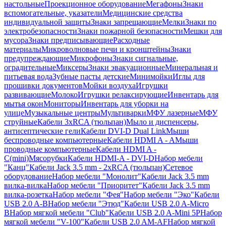
настольные
Проекционное оборудование
Мегафоны
Знаки
вспомогательные, указатели
Медицинские средства
индивидуальной защиты
Знаки запрещающие
Мелки
Знаки по
электробезопасности
Знаки пожарной безопасности
Мешки для
мусора
Знаки предписывающие
Расходные
материалы
Микроволновые печи и кронштейны
Знаки
предупреждающие
Микрофоны
Знаки сигнальные,
оградительные
Миксеры
Знаки эвакуационные
Минеральная и
питьевая вода
Зубные пасты детские
Минимойки
Иглы для
прошивки документов
Мойки воздуха
Игрушки
развивающие
Молоко
Игрушки релаксирующие
Инвентарь для
мытья окон
Мониторы
Инвентарь для уборки на
улице
Музыкальные центры
Мультиварки
МФУ лазерные
МФУ
струйные
Кабели 3xRCA (тюльпан)
Мыло и диспенсеры,
антисептические гели
Кабели DVI-D Dual Link
Мыши
беспроводные компьютерные
Кабели HDMI A - A
Мыши
проводные компьютерные
Кабели HDMI A -
C(mini)
Мясорубки
Кабели HDMI-A - DVI-D
Набор мебели
"Канц"
Кабели Jack 3.5 mm - 2xRCA (тюльпан)
Сетевое
оборудование
Набор мебели "Монолит"
Кабели Jack 3.5 mm
вилка-вилка
Набор мебели "Приоритет"
Кабели Jack 3.5 mm
вилка-розетка
Набор мебели "Фея"
Набор мебели "Эко"
Кабели
USB 2.0 A-B
Набор мебели "Этюд"
Кабели USB 2.0 A-Micro
B
Набор мягкой мебели "Club"
Кабели USB 2.0 A-Mini 5P
Набор
мягкой мебели "V-100"
Кабели USB 2.0 AM-AF
Набор мягкой