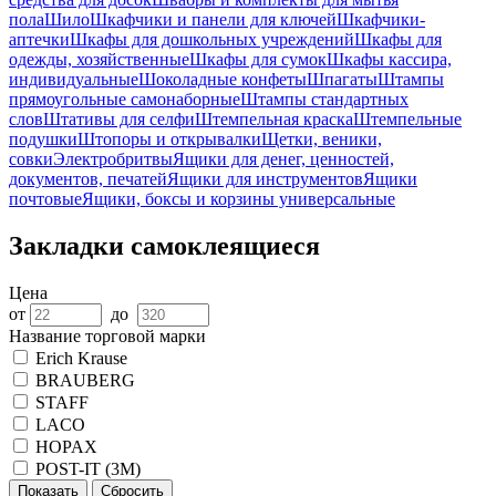
пола
Шило
Шкафчики и панели для ключей
Шкафчики-
аптечки
Шкафы для дошкольных учреждений
Шкафы для
одежды, хозяйственные
Шкафы для сумок
Шкафы кассира,
индивидуальные
Шоколадные конфеты
Шпагаты
Штампы
прямоугольные самонаборные
Штампы стандартных
слов
Штативы для селфи
Штемпельная краска
Штемпельные
подушки
Штопоры и открывалки
Щетки, веники,
совки
Электробритвы
Ящики для денег, ценностей,
документов, печатей
Ящики для инструментов
Ящики
почтовые
Ящики, боксы и корзины универсальные
Закладки самоклеящиеся
Цена
от
до
Название торговой марки
Erich Krause
BRAUBERG
STAFF
LACO
HOPAX
POST-IT (3M)
Показать
Сбросить