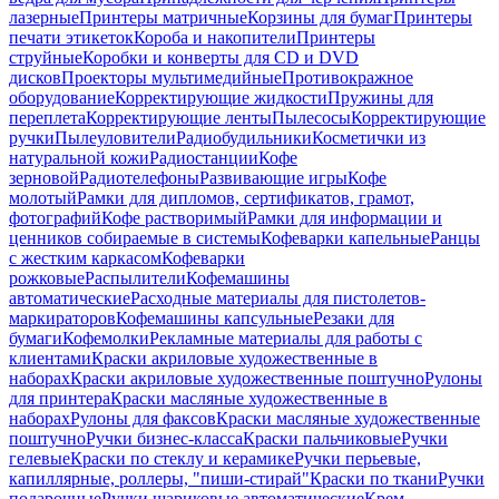
лазерные
Принтеры матричные
Корзины для бумаг
Принтеры
печати этикеток
Короба и накопители
Принтеры
струйные
Коробки и конверты для CD и DVD
дисков
Проекторы мультимедийные
Противокражное
оборудование
Корректирующие жидкости
Пружины для
переплета
Корректирующие ленты
Пылесосы
Корректирующие
ручки
Пылеуловители
Радиобудильники
Косметички из
натуральной кожи
Радиостанции
Кофе
зерновой
Радиотелефоны
Развивающие игры
Кофе
молотый
Рамки для дипломов, сертификатов, грамот,
фотографий
Кофе растворимый
Рамки для информации и
ценников собираемые в системы
Кофеварки капельные
Ранцы
с жестким каркасом
Кофеварки
рожковые
Распылители
Кофемашины
автоматические
Расходные материалы для пистолетов-
маркираторов
Кофемашины капсульные
Резаки для
бумаги
Кофемолки
Рекламные материалы для работы с
клиентами
Краски акриловые художественные в
наборах
Краски акриловые художественные поштучно
Рулоны
для принтера
Краски масляные художественные в
наборах
Рулоны для факсов
Краски масляные художественные
поштучно
Ручки бизнес-класса
Краски пальчиковые
Ручки
гелевые
Краски по стеклу и керамике
Ручки перьевые,
капиллярные, роллеры, "пиши-стирай"
Краски по ткани
Ручки
подарочные
Ручки шариковые автоматические
Крем