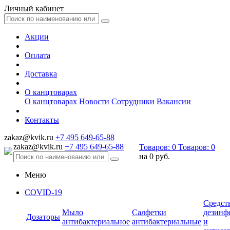
Личный кабинет
Акции
Оплата
Доставка
О канцтоварах
О канцтоварах
Новости
Сотрудники
Вакансии
Контакты
zakaz@kvik.ru
+7 495 649-65-88
zakaz@kvik.ru
+7 495 649-65-88
Товаров:
0
Товаров:
0
на
0 руб.
Меню
COVID-19
Средст
Мыло
Салфетки
дезинф
Дозаторы
антибактериальное
антибактериальные
и