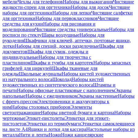
мебели
Чехлы для телефонов
Наборы для выжигания
Чистящие
жидкости-спреи для оргтехники
Наборы для досок
Чистящие
наборы для оргтехники
Наборы для лепки
Чистящие салфетки
для оргтехники
Наборы для первоклассников
Чистящие
средства для кухни
Наборы для рисования и
моделирования
Чистящие средства универсальные
Наборы для
росписи по стеклу
Шары воздушные
Наборы для
рукоделия
Шкафчики для ключей, аптечки, почтовые ящики,
лотки
Наборы для специй, доски разделочные
Шкафы для
документов
Шкафы для сумок, одежды и
индивидуальные
Наборы для творчества с
пластилином
Шкафы и тумбы для картотек
Наборы запасных
грифелей для циркулей
Шкафы тканевые для
одежды
Школьные журналы
Наборы кистей художественных
из натурального волоса
Шоколад
Наборы кистей
художественных из синтетического волоса
Штампы и
печати
Наборы офисные пластиковые с наполнением
Экраны
напольные
Наборы с ежедневником
Экраны настенные
Наборы
с френч-прессом
Электровеники и аккумуляторы к
ним
Наборы столовых приборов
Элементы
светоотражающие
Наборы цветной бумаги и картона
Наборы
чертежные
Этикет-пистолеты
Этикетки для этикет-
пистолетов
Этикетки из термобумаги
Этикетки самоклеящиеся
на листе А4
Ящики и лотки для кассира
Настольные наборы из
металла
Нити и ленты
Ножи
Ножи канцелярские