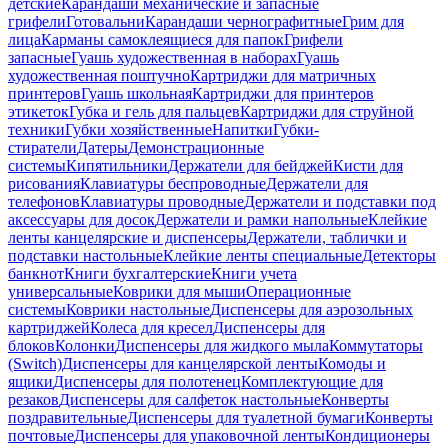
детские
Карандаши механические и запасные
грифели
Готовальни
Карандаши чернографитные
Грим для
лица
Карманы самоклеящиеся для папок
Грифели
запасные
Гуашь художественная в наборах
Гуашь
художественная поштучно
Картриджи для матричных
принтеров
Гуашь школьная
Картриджи для принтеров
этикеток
Губка и гель для пальцев
Картриджи для струйной
техники
Губки хозяйственные
Напитки
Губки-
стиратели
Датеры
Демонстрационные
системы
Кипятильники
Держатели для бейджей
Кисти для
рисования
Клавиатуры беспроводные
Держатели для
телефонов
Клавиатуры проводные
Держатели и подставки под
аксессуары для досок
Держатели и рамки напольные
Клейкие
ленты канцелярские и диспенсеры
Держатели, таблички и
подставки настольные
Клейкие ленты специальные
Детекторы
банкнот
Книги бухгалтерские
Книги учета
универсальные
Коврики для мыши
Операционные
системы
Коврики настольные
Диспенсеры для аэрозольных
картриджей
Колеса для кресел
Диспенсеры для
блоков
Колонки
Диспенсеры для жидкого мыла
Коммутаторы
(Switch)
Диспенсеры для канцелярской ленты
Комоды и
ящики
Диспенсеры для полотенец
Комплектующие для
резаков
Диспенсеры для салфеток настольные
Конверты
поздравительные
Диспенсеры для туалетной бумаги
Конверты
почтовые
Диспенсеры для упаковочной ленты
Кондиционеры