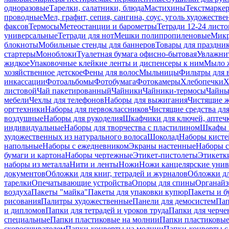
одноразовые
Тарелки, салатники, блюда
Мастихины
Текстмарке
проводные
Мел, графит, сепия, сангина, соус, уголь художеств
факсов
Термосы
Метеостанции и барометры
Тетради 12-24 листо
универсальные
Тетради для нот
Мешки полипропиленовые
Микр
блокноты
Мобильные стенды для баннеров
Товары для праздни
стартеры
Моноблоки
Туалетная бумага офисно-бытовая
Увлажни
жидкое
Упаковочные клейкие ленты и диспенсеры к ним
Мыло ж
хозяйственное детское
Фены для волос
Мыльницы
Фильтры для 
инкассации
Фотоальбомы
Фотобумага
Фотокамеры
Хлебопечки
Х
листовой
Чай пакетированный
Чайники
Чайники-термосы
Чайны
мебели
Чехлы для телефонов
Наборы для выжигания
Чистящие ж
оргтехники
Наборы для первоклассников
Чистящие средства дл
воздушные
Наборы для рукоделия
Шкафчики для ключей, аптечк
индивидуальные
Наборы для творчества с пластилином
Шкафы и
художественных из натурального волоса
Шоколад
Наборы кисте
напольные
Наборы с ежедневником
Экраны настенные
Наборы с
бумаги и картона
Наборы чертежные
Этикет-пистолеты
Этикетки
наборы из металла
Нити и ленты
Ножи
Ножи канцелярские унив
документов
Обложки для книг, тетрадей и журналов
Обложки дл
тарелки
Опечатывающие устройства
Опоры для спины
Органайз
воздуха
Пакеты "майка"
Пакеты для упаковки купюр
Пакеты и б
рисования
Палитры художественные
Панели для демосистем
Пап
и дипломов
Папки для тетрадей и уроков труда
Папки для черче
специальные
Папки пластиковые на молнии
Папки пластиковые
скоросшивателем
Папки-конверты на молнии
Папки-конверты с