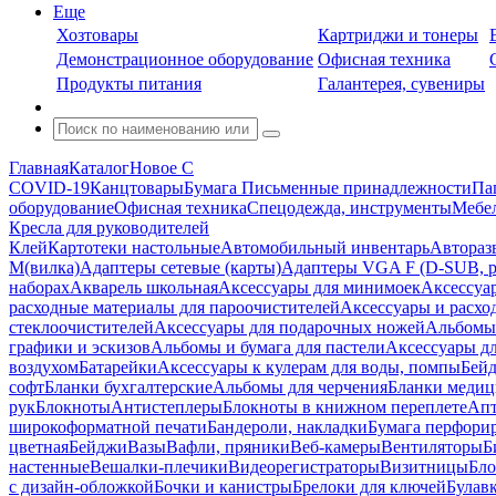
Еще
Хозтовары
Картриджи и тонеры
Демонстрационное оборудование
Офисная техника
Продукты питания
Галантерея, сувениры
Главная
Каталог
Новое С
COVID-19
Канцтовары
Бумага
Письменные принадлежности
Па
оборудование
Офисная техника
Спецодежда, инструменты
Мебел
Кресла для руководителей
Клей
Картотеки настольные
Автомобильный инвентарь
Автораз
M(вилка)
Адаптеры сетевые (карты)
Адаптеры VGA F (D-SUB, ро
наборах
Акварель школьная
Аксессуары для минимоек
Аксессуа
расходные материалы для пароочистителей
Аксессуары и расхо
стеклоочистителей
Аксессуары для подарочных ножей
Альбомы 
графики и эскизов
Альбомы и бумага для пастели
Аксессуары дл
воздухом
Батарейки
Аксессуары к кулерам для воды, помпы
Бейд
софт
Бланки бухгалтерские
Альбомы для черчения
Бланки медиц
рук
Блокноты
Антистеплеры
Блокноты в книжном переплете
Апт
широкоформатной печати
Бандероли, накладки
Бумага перфори
цветная
Бейджи
Вазы
Вафли, пряники
Веб-камеры
Вентиляторы
Б
настенные
Вешалки-плечики
Видеорегистраторы
Визитницы
Бло
с дизайн-обложкой
Бочки и канистры
Брелоки для ключей
Булав