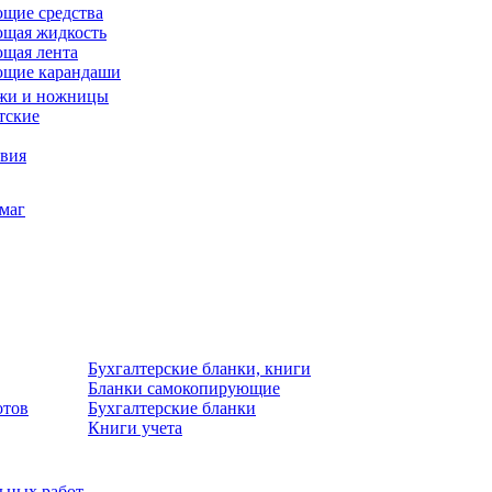
щие средства
щая жидкость
щая лента
ющие карандаши
жи и ножницы
тские
звия
умаг
Бухгалтерские бланки, книги
Бланки самокопирующие
отов
Бухгалтерские бланки
Книги учета
льных работ