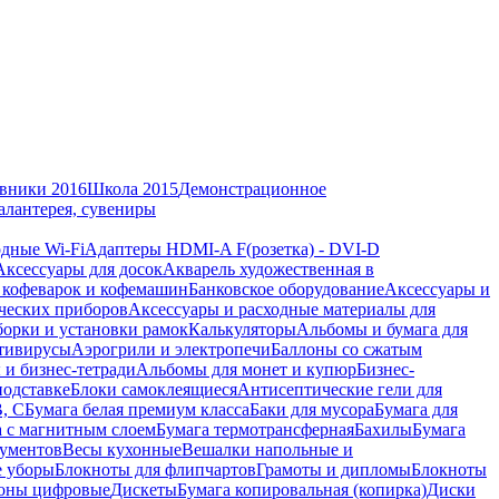
вники 2016
Школа 2015
Демонстрационное
алантерея, сувениры
дные Wi-Fi
Адаптеры HDMI-A F(розетка) - DVI-D
Аксессуары для досок
Акварель художественная в
 кофеварок и кофемашин
Банковское оборудование
Аксессуары и
ческих приборов
Аксессуары и расходные материалы для
борки и установки рамок
Калькуляторы
Альбомы и бумага для
тивирусы
Аэрогрили и электропечи
Баллоны со сжатым
 и бизнес-тетради
Альбомы для монет и купюр
Бизнес-
подставке
Блоки самоклеящиеся
Антисептические гели для
В, С
Бумага белая премиум класса
Баки для мусора
Бумага для
а с магнитным слоем
Бумага термотрансферная
Бахилы
Бумага
кументов
Весы кухонные
Вешалки напольные и
е уборы
Блокноты для флипчартов
Грамоты и дипломы
Блокноты
оны цифровые
Дискеты
Бумага копировальная (копирка)
Диски