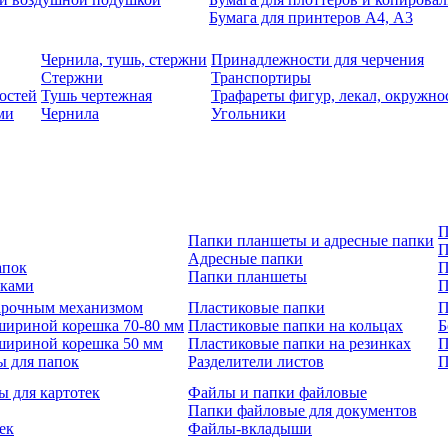
Бумага для принтеров А4, А3
Чернила, тушь, стержни
Принадлежности для черчения
Стержни
Транспортиры
остей
Тушь чертежная
Трафареты фигур, лекал, окружно
ми
Чернила
Угольники
П
Папки планшеты и адресные папки
П
Адресные папки
апок
П
Папки планшеты
зками
П
 арочным механизмом
Пластиковые папки
П
шириной корешка 70-80 мм
Пластиковые папки на кольцах
Б
шириной корешка 50 мм
Пластиковые папки на резинках
П
ы для папок
Разделители листов
П
ы для картотек
Файлы и папки файловые
Папки файловые для документов
ек
Файлы-вкладыши