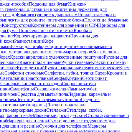
ижки-пособия
Поддоны для бумаг
Книжки-
ля телефона
Подставки и кронштейны-держатели для
 и т.д.)
Комплектующие к дыроколам
Полки, этажерки и
омплекты для ремонта, оптические блоки
Полотенца бумажные
и
Конструкторы
Контейнеры для хранения и СВЧ
Приборы для
для бумаг
Принтеры печати этикеток
Короба и
ование
Корректирующие жидкости
Пружины для
ой кожи
Радиостанции
Кофе
римый
Рамки для информации и ценников собираемые в
ные материалы для пистолетов-маркираторов
Кофемашины
борах
Краски акриловые художественные поштучно
Рулоны для
ес-класса
Краски пальчиковые
Ручки гелевые
Краски по стеклу
тические
Крем детский
Ручки шариковые неавтоматические
Крем
ые
Салфетки столовые
Салфетки, губки, тряпки
Сахар
Кровати и
Светильники настольные
Сейфы
Кружки
Сертификат-
ы
Сканеры
Сканеры штрихкодов
Скоросшиватели
ивки
Смартфоны
Соковыжималки
Лампы-трубки
минимоек
Средства для мытья пола
Леденцы, карамель и
омобилем
Лестницы и стремянки
Линейки
Средства
изонтальные (поддоны)
Лотки и подставки
итно-маркерные доски
Стеллажи
Степлеры, скобы,
х, баров и кафе
Маркерные доски детские
Столы журнальные и
ция
Маркеры для пленок
Сумки деловые с отделением для
 для шин и резины
Сумочки для телефонов
Маркеры
летовые
Счетчики с ручным управлением
Маски и шапочки