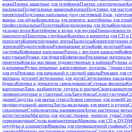
кожи
Пленки защитные для телефонов
Плитки электрические
Кн
раскраски
Подметальные машины
Кнопки
Подставки для настол
проектора
Подставки напольные (под системный блок, уничтожи
ящики для обуви
Комплекты для ремонта, контейнеры для отра
профессиональные
Полотеры
Кондиционеры для белья
Кондицио
укладки волос
Контейнеры и ведра для мусора
Принадлежности 
накопители
Принтеры струйные
Коробки и конверты для CD и
переплета
Корректирующие ленты
Пылесосы
Корректирующие р
зерновой
Радиотелефоны
Развивающие игры
Кофе молотый
Рамк
системы
Кофеварки капельные
Ранцы с жестким каркасом
Кофев
капсульные
Резаки для бумаги
Кофемолки
Рекламные материалы 
принтера
Краски масляные художественные в наборах
Рулоны д
и керамике
Ручки перьевые, капиллярные, роллеры, "пиши-сти
для рук
Рюкзаки для начальной и средней школы
Рюкзаки для ст
матрацы детские
Светильники для досок
Светильники накладны
бумага
Крючки и держатели самоклеящиеся
Сетевые фильтры
Кр
картонные
Лаки, разбавители, грунты и прочие
Скоросшиватели
люминесцентные и стартеры
Соль
Ланч-боксы
Сплит-системы
Ср
драже
Средства для мытья стекол
Лезвия сменные для ножей
Сре
индивидуальной защиты
Листы-вкладыши для монет и купюр
С
секционные
Стабилизаторы напряжения
Лотки настенные мета
антистеплеры
Магниты для досок
Стержни, чернила, тушь
Стойк
сервировочные
Столы компьютерные
Маркеры для CD и DVD
М
ноутбука и планшетов
Маркеры для промышленной графики
Су
лаковые
Маркеры нестираемые перманентные
Сушилки для рук