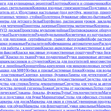
иги для кулинарных рецептов
Плоттеры
Книги и справочники
Кн
ьных светильников
Коврики входные грязезащитные
Подставки д
тель ит.д.)
Подставки настольные (под ноутбук, монитор, принтер
ботанных чернил, стойки
Полотенца бумажные офисно-бытовые
К
неры для детского белья
Портфолио, расписания уроков, закладк
для черчения
Принтеры лазерные
Принтеры матричные
Корзины 
 DVD дисков
Проекторы мультимедийные
Противокражное оборуд
учки
Пылеуловители
Радиобудильники
Косметички из натуральн
и для дипломов, сертификатов, грамот, фотографий
Кофе раство
арки рожковые
Распылители
Кофемашины автоматические
Расход
для работы с клиентами
Краски акриловые художественные в на
ля факсов
Краски масляные художественные поштучно
Ручки бизн
рай"
Краски по ткани
Ручки подарочные
Ручки шариковые автома
аршеклассников и студентов
Кресла для посетителей многоместн
е и линейные
Кронштейны-крепления для микроволновых печей
ышки для МФУ
Кубки и призы
Системные блоки
Кулеры для вод
 пластиковые
Скрепки, кнопки, булавки
Лампы для детекторов
Сл
едства для дезинфекции
Ластики художественные
Средства для 
дства для стирки
Ленты декоративные
Средства для ухода за авт
редства личной гигиены
Ложки
Средства от насекомых
Лотки гор
ллические
Стаканы, бокалы, фужеры
Лупы
Стеклоочистители
Магн
и и подставки для бумаг
Маринаторы
Столы для офисных столовы
аркеры для досок
Маркеры для окон и стекла
Сувенирная продук
мки для обуви
Маркеры для флипчартов
Сумки школьные
Маркеры
Маркеры по ткани
Счетчики банкнот и монет
Маркеры ультрафио