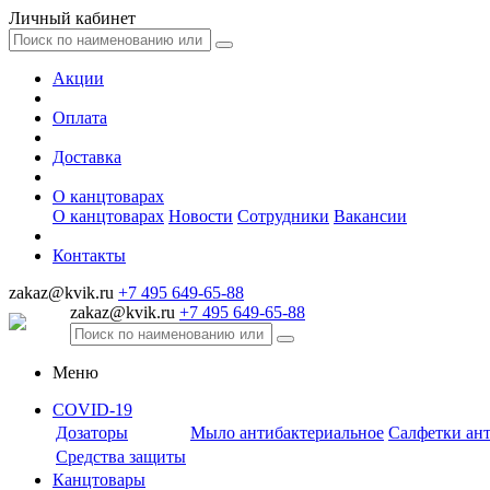
Личный кабинет
Акции
Оплата
Доставка
О канцтоварах
О канцтоварах
Новости
Сотрудники
Вакансии
Контакты
zakaz@kvik.ru
+7 495 649-65-88
zakaz@kvik.ru
+7 495 649-65-88
Меню
COVID-19
Дозаторы
Мыло антибактериальное
Салфетки ан
Средства защиты
Канцтовары