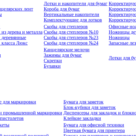
Лотки и накопители для бумаг
Корректирую
нцелярских лент
Короба для бумаг
Корректирую
ы
Вертикальные накопители
Корректирую
Комплектующие для лотков
Корректиру
ы
Скобы для степлеров
Офисные но
из дерева и металла
Скобы для степлеров №10
Ножницы де
 деревянные
Скобы для степлеров №23
Ножницы
 класса Люкс
Скобы для степлеров №24
Запасные ле
Канцелярские мелочи
и
Зажимы для бумаг
Лотки для б
Скрепки
Булавки
е для маркировки
Бумага для заметок
Блок-кубики для заметок
й и промышленной маркировки
Диспенсеры для закладок и блокн
-пистолетов
Клейкие закладки
кеты
Бумага для офисной техники
Цветная бумага для принтера
ой воздушной подушкой
Бумага для плоттеров и копирова