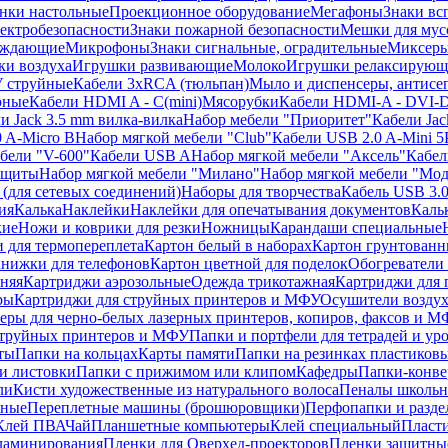
нки настольные
Проекционное оборудование
Мегафоны
Знаки вс
лектробезопасности
Знаки пожарной безопасности
Мешки для мус
еждающие
Микрофоны
Знаки сигнальные, оградительные
Миксер
и воздуха
Игрушки развивающие
Молоко
Игрушки релаксирующ
 струйные
Кабели 3xRCA (тюльпан)
Мыло и диспенсеры, антисе
рные
Кабели HDMI A - C(mini)
Мясорубки
Кабели HDMI-A - DVI-
и Jack 3.5 mm вилка-вилка
Набор мебели "Приоритет"
Кабели Jac
 A-Micro B
Набор мягкой мебели "Club"
Кабели USB 2.0 A-Mini 5
бели "V-600"
Кабели USB A
Набор мягкой мебели "Аксель"
Кабе
защиты
Набор мягкой мебели "Милано"
Набор мягкой мебели "Мод
(для сетевых соединений)
Наборы для творчества
Кабель USB 3.
ия
Калька
Наклейки
Наклейки для опечатывания документов
Каль
кие
Ножи и коврики для резки
Ножницы
Карандаши специальные
 для термопереплета
Картон белый в наборах
Картон грунтованн
нижки для телефонов
Картон цветной для поделок
Обогреватели
няя
Картриджи аэрозольные
Одежда трикотажная
Картриджи для 
ры
Картриджи для струйных принтеров и МФУ
Осушители воздух
еры для черно-белых лазерных принтеров, копиров, факсов и 
струйных принтеров и МФУ
Папки и портфели для тетрадей и уро
ты
Папки на кольцах
Карты памяти
Папки на резинках пластиков
и листовки
Папки с прижимом или клипом
Кафедры
Папки-конве
ли
Кисти художественные из натурального волоса
Пеналы школьн
ьные
Переплетные машины (брошюровщики)
Перфопапки и разде
Клей ПВА
Чай
Планшетные компьютеры
Клей специальный
Пласти
 ламинирования
Пленки для Оверхед-проекторов
Пленки защитны