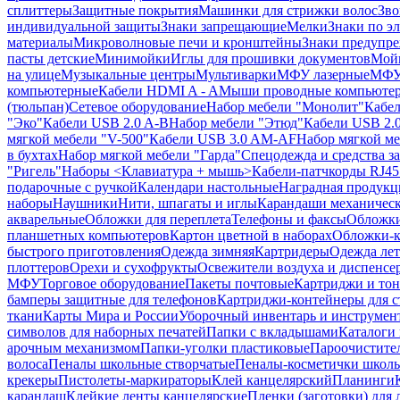
сплиттеры
Защитные покрытия
Машинки для стрижки волос
Зво
индивидуальной защиты
Знаки запрещающие
Мелки
Знаки по э
материалы
Микроволновые печи и кронштейны
Знаки предупр
пасты детские
Минимойки
Иглы для прошивки документов
Мойк
на улице
Музыкальные центры
Мультиварки
МФУ лазерные
МФУ
компьютерные
Кабели HDMI A - A
Мыши проводные компьюте
(тюльпан)
Сетевое оборудование
Набор мебели "Монолит"
Кабел
"Эко"
Кабели USB 2.0 A-B
Набор мебели "Этюд"
Кабели USB 2.0
мягкой мебели "V-500"
Кабели USB 3.0 AM-AF
Набор мягкой ме
в бухтах
Набор мягкой мебели "Гарда"
Спецодежда и средства 
"Ригель"
Наборы <Клавиатура + мышь>
Кабели-патчкорды RJ45 
подарочные с ручкой
Календари настольные
Наградная продукц
наборы
Наушники
Нити, шпагаты и иглы
Карандаши механичес
акварельные
Обложки для переплета
Телефоны и факсы
Обложки
планшетных компьютеров
Картон цветной в наборах
Обложки-к
быстрого приготовления
Одежда зимняя
Картридеры
Одежда лет
плоттеров
Орехи и сухофрукты
Освежители воздуха и диспенсе
МФУ
Торговое оборудование
Пакеты почтовые
Картриджи и тон
бамперы защитные для телефонов
Картриджи-контейнеры для 
ткани
Карты Мира и России
Уборочный инвентарь и инструмен
символов для наборных печатей
Папки с вкладышами
Каталоги 
арочным механизмом
Папки-уголки пластиковые
Пароочистите
волоса
Пеналы школьные створчатые
Пеналы-косметички школ
крекеры
Пистолеты-маркираторы
Клей канцелярский
Планинги
карандаш
Клейкие ленты канцелярские
Пленки (заготовки) для