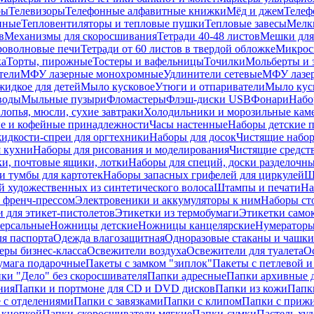
ры
Телевизоры
Телефонные алфавитные книжки
Мёд и джем
Телеф
енные
Тепловентиляторы и тепловые пушки
Тепловые завесы
Мелк
в
Механизмы для скоросшивания
Тетради 40-48 листов
Мешки для
оволновые печи
Тетради от 60 листов в твердой обложке
Микрос
ка
Торты, пирожные
Тостеры и вафельницы
Точилки
Мольберты и 
тели
МФУ лазерные монохромные
Удлинители сетевые
МФУ лазе
идкое для детей
Мыло кусковое
Утюги и отпариватели
Мыло куск
воды
Мыльные пузыри
Фломастеры
Флэш-диски USB
Фонари
Набо
лопья, мюсли, сухие завтраки
Холодильники и морозильные кам
е и кофейные принадлежности
Часы настенные
Наборы детские 
идкости-спреи для оргтехники
Наборы для досок
Чистящие набор
я кухни
Наборы для рисования и моделирования
Чистящие средст
и, почтовые ящики, лотки
Наборы для специй, доски разделочн
 тумбы для картотек
Наборы запасных грифелей для циркулей
Ш
й художественных из синтетического волоса
Штампы и печати
На
 френч-прессом
Электровеники и аккумуляторы к ним
Наборы ст
 для этикет-пистолетов
Этикетки из термобумаги
Этикетки само
ерсальные
Ножницы детские
Ножницы канцелярские
Нумератор
я паспорта
Одежда влагозащитная
Одноразовые стаканы и чашки
еры бизнес-класса
Освежители воздуха
Освежители для туалета
О
умага подарочные
Пакеты с замком "зиплок"
Пакеты с петлевой 
ки "Дело" без скоросшивателя
Папки адресные
Папки архивные д
ния
Папки и портмоне для CD и DVD дисков
Папки из кожи
Папк
 с отделениями
Папки с завязками
Папки с клипом
Папки с приж
 кнопкой
Папки-скоросшиватели мягкие
Папки-сумки
Пастель худ