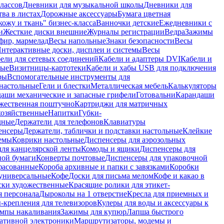
лассов
Дневники для музыкальной школы
Дневники для
тва в листах
Дорожные аксессуары
Бумага цветная
ожу и ткань" бизнес-класса
Ванночки детские
Ежедневники с
и
Жесткие диски внешние
Журналы регистрации
Ведра
Зажимы
фир, мармелад
Весы напольные
Знаки безопасности
Весы
нтерактивные доски, дисплеи и системы
Весы
ели для сетевых соединений
Кабели и адаптеры DVI
Кабели и
ные
Визитницы-картотеки
Кабели и хабы USB для подключения
ры
Вспомогательные инструменты для
настольные
Гели и блестки
Металлическая мебель
Калькуляторы
аши механические и запасные грифели
Готовальни
Карандаши
жественная поштучно
Картриджи для матричных
хозяйственные
Напитки
Губки-
дные
Держатели для телефонов
Клавиатуры
енсеры
Держатели, таблички и подставки настольные
Клейкие
емы
Коврики настольные
Диспенсеры для аэрозольных
ля канцелярской ленты
Комоды и ящики
Диспенсеры для
ной бумаги
Конверты почтовые
Диспенсеры для упаковочной
фасованные
Короба архивные и папки с завязками
Коробки
универсальные
Кофе
Доски для письма мелом
Кофе и какао в
ски художественные
Красящие ролики для этикет-
я персонала
Дыроколы на 1 отверстие
Кресла для приемных и
крепления для телевизоров
Кулеры для воды и аксессуары к
мпы накаливания
Зажимы для купюр
Лапша быстрого
тативной электроники
Маршрутизаторы, модемы и