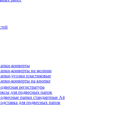
стей
апки-конверты
апки-конверты на молнии
апки-уголки пластиковые
апки-конверты на кнопке
одвесная регистратура
оксы для подвесных папок
одвесные папки стандартные А4
одставка для подвесных папок