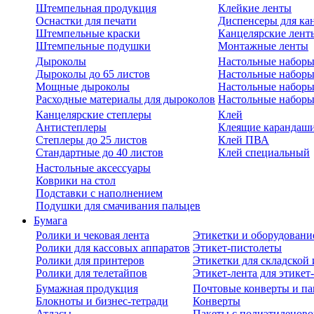
Штемпельная продукция
Клейкие ленты
Оснастки для печати
Диспенсеры для ка
Штемпельные краски
Канцелярские лент
Штемпельные подушки
Монтажные ленты
Дыроколы
Настольные набор
Дыроколы до 65 листов
Настольные наборы 
Мощные дыроколы
Настольные наборы
Расходные материалы для дыроколов
Настольные наборы
Канцелярские степлеры
Клей
Антистеплеры
Клеящие карандаш
Степлеры до 25 листов
Клей ПВА
Стандартные до 40 листов
Клей специальный
Настольные аксессуары
Коврики на стол
Подставки с наполнением
Подушки для смачивания пальцев
Бумага
Ролики и чековая лента
Этикетки и оборудовани
Ролики для кассовых аппаратов
Этикет-пистолеты
Ролики для принтеров
Этикетки для складско
Ролики для телетайпов
Этикет-лента для этикет
Бумажная продукция
Почтовые конверты и па
Блокноты и бизнес-тетради
Конверты
Атласы
Пакеты с полиэтиленов