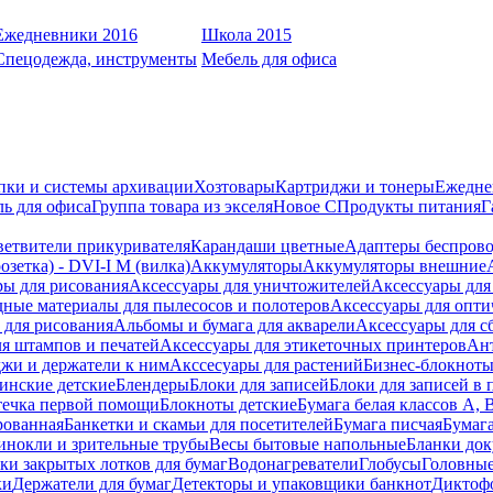
Ежедневники 2016
Школа 2015
Спецодежда, инструменты
Мебель для офиса
пки и системы архивации
Хозтовары
Картриджи и тонеры
Ежедне
ь для офиса
Группа товара из экселя
Новое С
Продукты питания
Г
ветвители прикуривателя
Карандаши цветные
Адаптеры беспрово
зетка) - DVI-I M (вилка)
Аккумуляторы
Аккумуляторы внешние
ры для рисования
Аксессуары для уничтожителей
Аксессуары для
дные материалы для пылесосов и полотеров
Аксессуары для опти
для рисования
Альбомы и бумага для акварели
Аксессуары для с
я штампов и печатей
Аксессуары для этикеточных принтеров
Ан
жи и держатели к ним
Акссесуары для растений
Бизнес-блокноты
инские детские
Блендеры
Блоки для записей
Блоки для записей в 
ечка первой помощи
Блокноты детские
Бумага белая классов А, 
рованная
Банкетки и скамьи для посетителей
Бумага писчая
Бумаг
инокли и зрительные трубы
Весы бытовые напольные
Бланки до
ки закрытых лотков для бумаг
Водонагреватели
Глобусы
Головны
ки
Держатели для бумаг
Детекторы и упаковщики банкнот
Диктоф