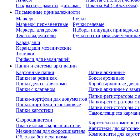
Открытки, грамоты, дипломы
Пакеты В4 (250х353мм)
Письменные принадлежности
Маркеры
Ручки
Маркеры перманентные
Ручки гелевые
Маркеры для досок
Наборы пишущих принадлежн
Текстовыделители
Ручки со стираемыми чернила
Карандаши
Карандаши механические
Точилки
Грифели для карандашей
Папки и системы архивации
Картонные папки
Папки архивные
Папки на резинках
Боксы архивные
Папки дело с завязками
Короба архивные для п
Папки с клапаном
Папки архивные с завя
Папки-регистраторы с
Папки-портфели для документов
Папки-регистраторы с 
Папки-портфели пластиковые
Папки-регистраторы с 
Папки-картотеки
Самоклеящиеся карман
Скоросшиватели
Картотеки и компонент
Пластиковые скоросшиватели
Картотеки для карточек
Механизмы для скоросшивателя
Компоненты для картот
Обложка без механизма