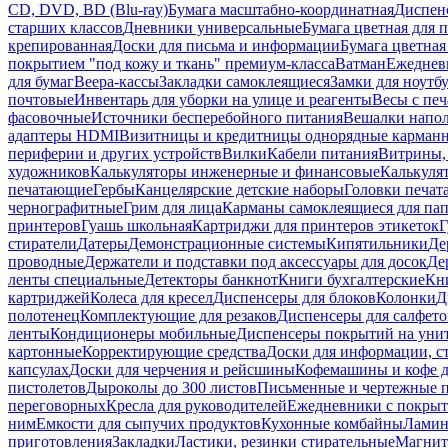
CD, DVD, BD (Blu-ray)
Бумага масштабно-координатная
Диспенс
старших классов
Дневники универсальные
Бумага цветная для 
крепированная
Доски для письма и информации
Бумага цветная
покрытием "под кожу и ткань" премиум-класса
Ватман
Ежеднев
для бумаг
Веера-кассы
Закладки самоклеящиеся
Замки для ноутб
почтовые
Инвентарь для уборки на улице и реагенты
Весы с печ
фасовочные
Источники бесперебойного питания
Вешалки напо
адаптеры HDMI
Визитницы и кредитницы однорядные карман
периферии и других устройств
Вилки
Кабели питания
Витрины, 
художников
Калькуляторы инженерные и финансовые
Калькуля
печатающие
Гербы
Канцелярские детские наборы
Головки печат
чернографитные
Грим для лица
Карманы самоклеящиеся для па
принтеров
Гуашь школьная
Картриджи для принтеров этикеток
Г
стиратели
Датеры
Демонстрационные системы
Кипятильники
Де
проводные
Держатели и подставки под аксессуары для досок
Де
ленты специальные
Детекторы банкнот
Книги бухгалтерские
Кн
картриджей
Колеса для кресел
Диспенсеры для блоков
Колонки
Д
полотенец
Комплектующие для резаков
Диспенсеры для салфето
ленты
Кондиционеры мобильные
Диспенсеры покрытий на уни
картонные
Корректирующие средства
Доски для информации, с
капсулах
Доски для черчения и рейсшины
Кофемашины и кофе д
пистолетов
Дыроколы до 300 листов
Письменные и чертежные 
переговорных
Кресла для руководителей
Ежедневники с покрыт
ним
Емкости для сыпучих продуктов
Кухонные комбайны
Ламин
приготовления
Закладки
Ластики, резинки стирательные
Магни