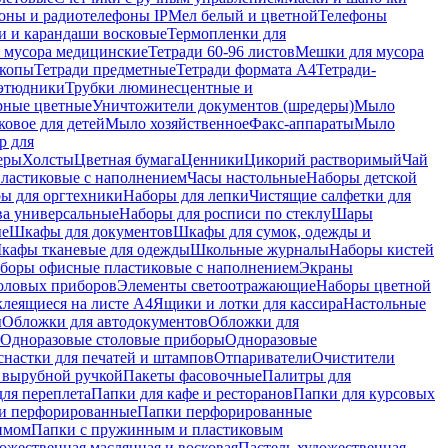
оны и радиотелефоны IP
Мел белый и цветной
Телефоны
и и карандаши восковые
Термопленки для
 мусора медицинские
Тетради 60-96 листов
Мешки для мусора
копы
Тетради предметные
Тетради формата А4
Тетради-
этюдники
Трубки люминесцентные и
рные цветные
Уничтожители документов (шредеры)
Мыло
овое для детей
Мыло хозяйственное
Факс-аппараты
Мыло
р для
еры
Холсты
Цветная бумага
Ценники
Цикорий растворимый
Чай
пластиковые с наполнением
Часы настольные
Наборы детской
ы для оргтехники
Наборы для лепки
Чистящие салфетки для
ва универсальные
Наборы для росписи по стеклу
Шары
ые
Шкафы для документов
Шкафы для сумок, одежды и
кафы тканевые для одежды
Школьные журналы
Наборы кистей
боры офисные пластиковые с наполнением
Экраны
оловых приборов
Элементы светоотражающие
Наборы цветной
клеящиеся на листе А4
Ящики и лотки для кассира
Настольные
ы
Обложки для автодокументов
Обложки для
Одноразовые столовые приборы
Одноразовые
снастки для печатей и штампов
Отпариватели
Очистители
и вырубной ручкой
Пакеты фасовочные
Палитры для
ля переплета
Папки для кафе и ресторанов
Папки для курсовых
и перфорированные
Папки перфорированные
имом
Папки с пружинным и пластиковым
ожественная маслянная и восковая
Пастель художественная