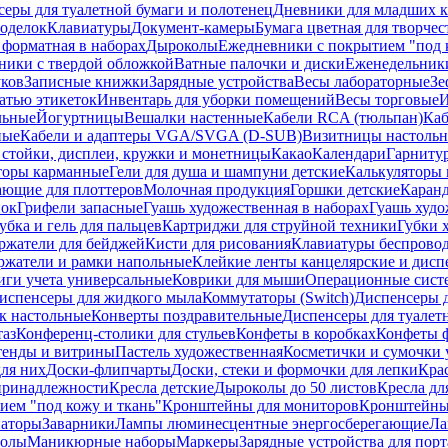
еры для туалетной бумаги и полотенец
Дневники для младших к
поделок
Клавиатуры
Документ-камеры
Бумага цветная для творчес
 форматная в наборах
Дыроколы
Ежедневники с покрытием "под к
ники с твердой обложкой
Ватные палочки и диски
Еженедельник
уков
Записные книжки
Зарядные устройства
Весы лабораторные
Зе
атью этикеток
Инвентарь для уборки помещений
Весы торговые
И
льные
Йогуртницы
Вешалки настенные
Кабели RCA (тюльпан)
Каб
ные
Кабели и адаптеры VGA/SVGA (D-SUB)
Визитницы настоль
стойки, дисплеи, кружки и монетницы
Какао
Календари
Гарниту
торы карманные
Гели для душа и шампуни детские
Калькуляторы 
ающие для плоттеров
Молочная продукция
Горшки детские
Каранд
пок
Грифели запасные
Гуашь художественная в наборах
Гуашь худо
убка и гель для пальцев
Картриджи для струйной техники
Губки 
ржатели для бейджей
Кисти для рисования
Клавиатуры беспрово
ржатели и рамки напольные
Клейкие ленты канцелярские и дисп
иги учета универсальные
Коврики для мыши
Операционные сист
испенсеры для жидкого мыла
Коммутаторы (Switch)
Диспенсеры д
к настольные
Конверты поздравительные
Диспенсеры для туалет
таз
Конференц-столики для стульев
Конфеты в коробках
Конфеты 
тенды и витрины
Пастель художественная
Косметички и сумочки 
ля них
Доски-флипчарты
Доски, стеки и формочки для лепки
Кра
принадлежности
Кресла детские
Дыроколы до 50 листов
Кресла дл
ием "под кожу и ткань"
Кронштейны для мониторов
Кронштейны-
аторы
Заварники
Лампы люминесцентные энергосберегающие
Ла
толы
Маникюрные наборы
Маркеры
Зарядные устройства для пор