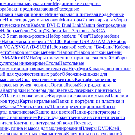
помогательные, указатели
Медицинские средства
ора
Знаки предписывающие
Расходные
ы
Знаки эвакуационные
Минеральная и питьевая вода
Зубные
ие
Инвентарь для мытья окон
Мониторы
Инвентарь для уборки
птические гели
Кабели DVI-D Dual Link
Мыши беспроводные
D
Набор мебели "Канц"
Кабели Jack 3.5 mm - 2xRCA
k 3.5 mm вилка-розетка
Набор мебели "Фея"
Набор мебели
P
Набор мягкой мебели "V-100"
Кабели USB 2.0 AM-AF
Набор
ли VGA/SVGA (D-SUB)
Набор мягкой мебели "Ва-Банк"
Кабели
есто"
Набор мягкой мебели "Наполи"
Набор мягкой мебели
0 AM-MicroBM
Наборы письменных принадлежностей
Наборы
куляторы инженерные
Столы
Настольные
Нормативно-правовая литература
Ноутбуки
Карандаши цветные
ый для художественных работ
Обложки-книжки для
 масляные
Обогреватели-конвекторы
Картофельное пюре
перьевых ручек, чернила
Органайзеры
Картриджи для
а
Картриджи и тонеры для цветных лазерных принтеров и
МФУ
Пакеты упаковочные
Картриджи с жидким мылом
Панели и
ков труда
Карты игральные
Папки и портфели из пластика и
ые
Кассы "Учись считать"
Папки презентационные
Кассы
рты пластиковые
Кашпо для цветов
Папки-регистраторы с
ые с наполнением
Кисти художественные из синтетического
лители
Клатчи из натуральной кожи
Печенье,
лин, глина и масса для моделирования
Плееры DVD
Клей-
е для планшетных компьютеров
Ключницы из натуральной