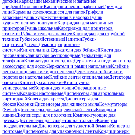
детские
Карандаши механические и запасные
грифели
Готовальни
Карандаши чернографитные
Грим для
лица
Карманы самоклеящиеся для папок
Грифели
запасные
Гуашь художественная в наборах
Гуашь
художественная поштучно
Картриджи для матричных
принтеров
Гуашь школьная
Картриджи для принтеров
этикеток
Губка и гель для пальцев
Картриджи для струйной
техники
Губки хозяйственные
Напитки
Губки-
стиратели
Датеры
Демонстрационные
системы
Кипятильники
Держатели для бейджей
Кисти для
рисования
Клавиатуры беспроводные
Держатели для
телефонов
Клавиатуры проводные
Держатели и подставки под
аксессуары для досок
Держатели и рамки напольные
Клейкие
ленты канцелярские и диспенсеры
Держатели, таблички и
подставки настольные
Клейкие ленты специальные
Детекторы
банкнот
Книги бухгалтерские
Книги учета
универсальные
Коврики для мыши
Операционные
системы
Коврики настольные
Диспенсеры для аэрозольных
картриджей
Колеса для кресел
Диспенсеры для
блоков
Колонки
Диспенсеры для жидкого мыла
Коммутаторы
(Switch)
Диспенсеры для канцелярской ленты
Комоды и
ящики
Диспенсеры для полотенец
Комплектующие для
резаков
Диспенсеры для салфеток настольные
Конверты
поздравительные
Диспенсеры для туалетной бумаги
Конверты
почтовые
Диспенсеры для упаковочной ленты
Кондиционеры