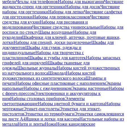
мебели
Чехлы для телефонов
Наборы для выжигания
Чистящие
жидкости-спреи для оргтехники
Наборы для досок
Чистящие
наборы для оргтехники
Наборы для лепки
Чистящие салфетки
для оргтехники
Наборы для первоклассников
Чистящие
средства для кухни
Наборы для рисования и
моделирования
Чистящие средства универсальные
Наборы для
росписи по стеклу
Шары воздушные
Наборы для
рукоделия
Шкафчики для ключей, аптечки, почтовые ящики,
лотки
Наборы для специй, доски разделочные
Шкафы для
документов
Шкафы для сумок, одежды и
индивидуальные
Наборы для творчества с
пластилином
Шкафы и тумбы для картотек
Наборы запасных
грифелей для циркулей
Шкафы тканевые для
одежды
Школьные журналы
Наборы кистей художественных
из натурального волоса
Шоколад
Наборы кистей
художественных из синтетического волоса
Штампы и
печати
Наборы офисные пластиковые с наполнением
Экраны
напольные
Наборы с ежедневником
Экраны настенные
Наборы
с френч-прессом
Электровеники и аккумуляторы к
ним
Наборы столовых приборов
Элементы
светоотражающие
Наборы цветной бумаги и картона
Наборы
чертежные
Этикет-пистолеты
Этикетки для этикет-
пистолетов
Этикетки из термобумаги
Этикетки самоклеящиеся
на листе А4
Ящики и лотки для кассира
Настольные наборы из
металла
Нити и ленты
Ножи
Ножи канцелярские