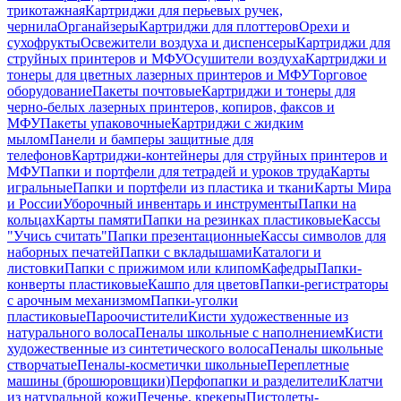
трикотажная
Картриджи для перьевых ручек,
чернила
Органайзеры
Картриджи для плоттеров
Орехи и
сухофрукты
Освежители воздуха и диспенсеры
Картриджи для
струйных принтеров и МФУ
Осушители воздуха
Картриджи и
тонеры для цветных лазерных принтеров и МФУ
Торговое
оборудование
Пакеты почтовые
Картриджи и тонеры для
черно-белых лазерных принтеров, копиров, факсов и
МФУ
Пакеты упаковочные
Картриджи с жидким
мылом
Панели и бамперы защитные для
телефонов
Картриджи-контейнеры для струйных принтеров и
МФУ
Папки и портфели для тетрадей и уроков труда
Карты
игральные
Папки и портфели из пластика и ткани
Карты Мира
и России
Уборочный инвентарь и инструменты
Папки на
кольцах
Карты памяти
Папки на резинках пластиковые
Кассы
"Учись считать"
Папки презентационные
Кассы символов для
наборных печатей
Папки с вкладышами
Каталоги и
листовки
Папки с прижимом или клипом
Кафедры
Папки-
конверты пластиковые
Кашпо для цветов
Папки-регистраторы
с арочным механизмом
Папки-уголки
пластиковые
Пароочистители
Кисти художественные из
натурального волоса
Пеналы школьные с наполнением
Кисти
художественные из синтетического волоса
Пеналы школьные
створчатые
Пеналы-косметички школьные
Переплетные
машины (брошюровщики)
Перфопапки и разделители
Клатчи
из натуральной кожи
Печенье, крекеры
Пистолеты-