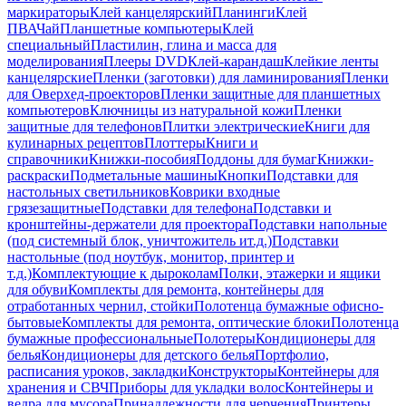
маркираторы
Клей канцелярский
Планинги
Клей
ПВА
Чай
Планшетные компьютеры
Клей
специальный
Пластилин, глина и масса для
моделирования
Плееры DVD
Клей-карандаш
Клейкие ленты
канцелярские
Пленки (заготовки) для ламинирования
Пленки
для Оверхед-проекторов
Пленки защитные для планшетных
компьютеров
Ключницы из натуральной кожи
Пленки
защитные для телефонов
Плитки электрические
Книги для
кулинарных рецептов
Плоттеры
Книги и
справочники
Книжки-пособия
Поддоны для бумаг
Книжки-
раскраски
Подметальные машины
Кнопки
Подставки для
настольных светильников
Коврики входные
грязезащитные
Подставки для телефона
Подставки и
кронштейны-держатели для проектора
Подставки напольные
(под системный блок, уничтожитель ит.д.)
Подставки
настольные (под ноутбук, монитор, принтер и
т.д.)
Комплектующие к дыроколам
Полки, этажерки и ящики
для обуви
Комплекты для ремонта, контейнеры для
отработанных чернил, стойки
Полотенца бумажные офисно-
бытовые
Комплекты для ремонта, оптические блоки
Полотенца
бумажные профессиональные
Полотеры
Кондиционеры для
белья
Кондиционеры для детского белья
Портфолио,
расписания уроков, закладки
Конструкторы
Контейнеры для
хранения и СВЧ
Приборы для укладки волос
Контейнеры и
ведра для мусора
Принадлежности для черчения
Принтеры