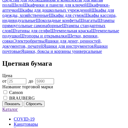
пола
Шило
Шкафчики и панели для ключей
Шкафчики-
аптечки
Шкафы для дошкольных учреждений
Шкафы для
одежды, хозяйственные
Шкафы для сумок
Шкафы кассира,
индивидуальные
Шоколадные конфеты
Шпагаты
Штампы
прямоугольные самонаборные
Штампы стандартных
слов
Штативы для селфи
Штемпельная краска
Штемпельные
подушки
Штопоры и открывалки
Щетки, веники,
совки
Электробритвы
Ящики для денег, ценностей,
документов, печатей
Ящики для инструментов
Ящики
почтовые
Ящики, боксы и корзины универсальные
Цветная бумага
Цена
от
до
Название торговой марки
Canson
BRAUBERG
Показать
Сбросить
Каталог
COVID-19
Канцтовары