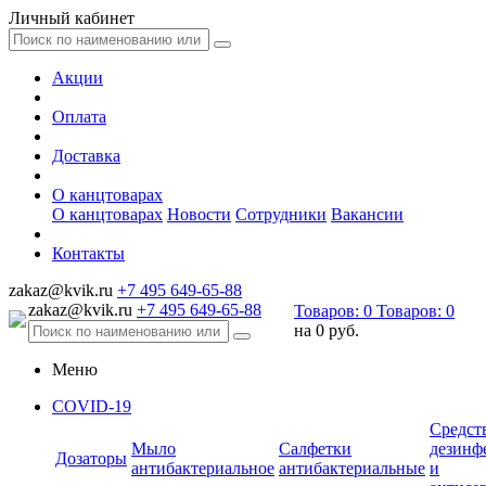
Личный кабинет
Акции
Оплата
Доставка
О канцтоварах
О канцтоварах
Новости
Сотрудники
Вакансии
Контакты
zakaz@kvik.ru
+7 495 649-65-88
zakaz@kvik.ru
+7 495 649-65-88
Товаров:
0
Товаров:
0
на
0 руб.
Меню
COVID-19
Средст
Мыло
Салфетки
дезинф
Дозаторы
антибактериальное
антибактериальные
и