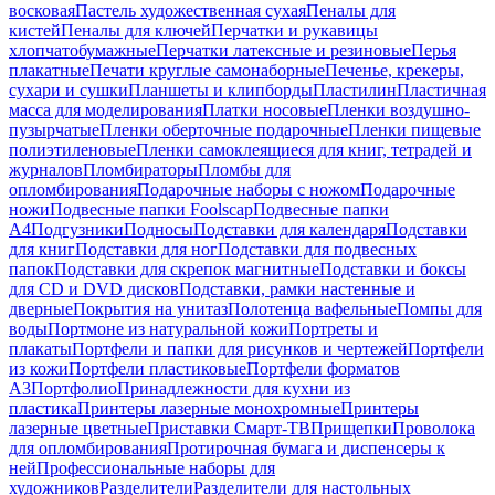
восковая
Пастель художественная сухая
Пеналы для
кистей
Пеналы для ключей
Перчатки и рукавицы
хлопчатобумажные
Перчатки латексные и резиновые
Перья
плакатные
Печати круглые самонаборные
Печенье, крекеры,
сухари и сушки
Планшеты и клипборды
Пластилин
Пластичная
масса для моделирования
Платки носовые
Пленки воздушно-
пузырчатые
Пленки оберточные подарочные
Пленки пищевые
полиэтиленовые
Пленки самоклеящиеся для книг, тетрадей и
журналов
Пломбираторы
Пломбы для
опломбирования
Подарочные наборы с ножом
Подарочные
ножи
Подвесные папки Foolscap
Подвесные папки
А4
Подгузники
Подносы
Подставки для календаря
Подставки
для книг
Подставки для ног
Подставки для подвесных
папок
Подставки для скрепок магнитные
Подставки и боксы
для CD и DVD дисков
Подставки, рамки настенные и
дверные
Покрытия на унитаз
Полотенца вафельные
Помпы для
воды
Портмоне из натуральной кожи
Портреты и
плакаты
Портфели и папки для рисунков и чертежей
Портфели
из кожи
Портфели пластиковые
Портфели форматов
А3
Портфолио
Принадлежности для кухни из
пластика
Принтеры лазерные монохромные
Принтеры
лазерные цветные
Приставки Смарт-ТВ
Прищепки
Проволока
для опломбирования
Протирочная бумага и диспенсеры к
ней
Профессиональные наборы для
художников
Разделители
Разделители для настольных