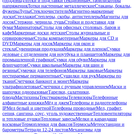
(поддоны)
Лотки и подставки секционные
Стабилизаторы
напряжения
Лотки настенные металлические
Стаканы, бокалы,
фужеры
Лупы
Стеклоочистители
Магнитно-маркерные
доски
Стеллажи
Степлеры, скобы, антистеплеры
Магниты для
досок
Стержни, чернила, тушь
Стойки и подставки для
бумаг
Маринаторы
Столы для офисных столовых, баров и
кафе
Маркерные доски детские
Столы журнальные и
сервировочные
Столы компьютерные
Маркеры для CD и
DVD
Маркеры для досок
Маркеры для окон и
стекла
Сувенирная продукция
Маркеры для пленок
Сумки
деловые с отделением для ноутбука и планшетов
Маркеры для
промышленной графики
Сумки для обуви
Маркеры для
флипчартов
Сумки школьные
Маркеры для шин и
резины
Сумочки для телефонов
Маркеры лаковые
Маркеры
нестираемые перманентные
Сушилки для рук
Маркеры по
ткани
Счетчики банкнот и монет
Маркеры
ультрафиолетовые
Счетчики с ручным управлением
Маски и
шапочки одноразовые
Тарелки, салатники,
блюда
Мастихины
Текстмаркеры
Телевизоры
Телефонные
алфавитные книжки
Мёд и джем
Телефоны и радиотелефоны
IP
Мел белый и цветной
Телефоны проводные
Мел, графит,
сепия, сангина, соус, уголь художественные
Тепловентиляторы
и тепловые пушки
Тепловые завесы
Мелки и карандаши
восковые
Термопленки для факсов
Термосы
Метеостанции и
барометры
Тетради 12-24 листов
Механизмы для