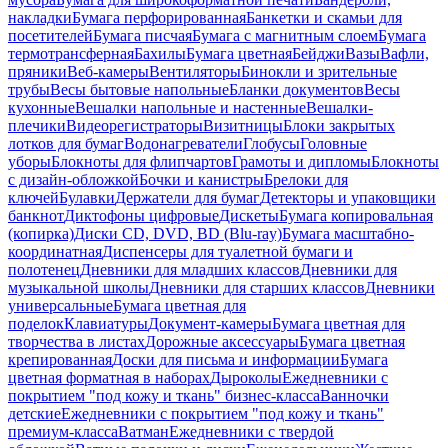
накладки
Бумага перфорированная
Банкетки и скамьи для
посетителей
Бумага писчая
Бумага с магнитным слоем
Бумага
термотрансферная
Бахилы
Бумага цветная
Бейджи
Вазы
Вафли,
пряники
Веб-камеры
Вентиляторы
Бинокли и зрительные
трубы
Весы бытовые напольные
Бланки документов
Весы
кухонные
Вешалки напольные и настенные
Вешалки-
плечики
Видеорегистраторы
Визитницы
Блоки закрытых
лотков для бумаг
Водонагреватели
Глобусы
Головные
уборы
Блокноты для флипчартов
Грамоты и дипломы
Блокноты
с дизайн-обложкой
Бочки и канистры
Брелоки для
ключей
Булавки
Держатели для бумаг
Детекторы и упаковщики
банкнот
Диктофоны цифровые
Дискеты
Бумага копировальная
(копирка)
Диски CD, DVD, BD (Blu-ray)
Бумага масштабно-
координатная
Диспенсеры для туалетной бумаги и
полотенец
Дневники для младших классов
Дневники для
музыкальной школы
Дневники для старших классов
Дневники
универсальные
Бумага цветная для
поделок
Клавиатуры
Документ-камеры
Бумага цветная для
творчества в листах
Дорожные аксессуары
Бумага цветная
крепированная
Доски для письма и информации
Бумага
цветная форматная в наборах
Дыроколы
Ежедневники с
покрытием "под кожу и ткань" бизнес-класса
Ванночки
детские
Ежедневники с покрытием "под кожу и ткань"
премиум-класса
Ватман
Ежедневники с твердой