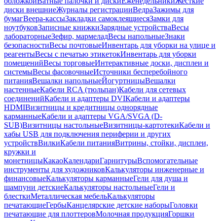
обложкой
Ватные палочки и диски
Еженедельники
Жесткие
диски внешние
Журналы регистрации
Ведра
Зажимы для
бумаг
Веера-кассы
Закладки самоклеящиеся
Замки для
ноутбуков
Записные книжки
Зарядные устройства
Весы
лабораторные
Зефир, мармелад
Весы напольные
Знаки
безопасности
Весы почтовые
Инвентарь для уборки на улице и
реагенты
Весы с печатью этикеток
Инвентарь для уборки
помещений
Весы торговые
Интерактивные доски, дисплеи и
системы
Весы фасовочные
Источники бесперебойного
питания
Вешалки напольные
Йогуртницы
Вешалки
настенные
Кабели RCA (тюльпан)
Кабели для сетевых
соединений
Кабели и адаптеры DVI
Кабели и адаптеры
HDMI
Визитницы и кредитницы однорядные
карманные
Кабели и адаптеры VGA/SVGA (D-
SUB)
Визитницы настольные
Визитницы-картотеки
Кабели и
хабы USB для подключения периферии и других
устройств
Вилки
Кабели питания
Витрины, стойки, дисплеи,
кружки и
монетницы
Какао
Календари
Гарнитуры
Вспомогательные
инструменты для художников
Калькуляторы инженерные и
финансовые
Калькуляторы карманные
Гели для душа и
шампуни детские
Калькуляторы настольные
Гели и
блестки
Металлическая мебель
Калькуляторы
печатающие
Гербы
Канцелярские детские наборы
Головки
печатающие для плоттеров
Молочная продукция
Горшки