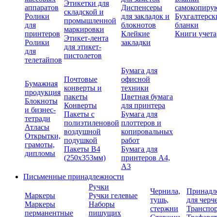
Этикетки для
аппаратов
Диспенсеры
самокопиру
складской и
Ролики
для закладок и
Бухгалтерск
промышленной
для
блокнотов
бланки
маркировки
принтеров
Клейкие
Книги учета
Этикет-лента
Ролики
закладки
для этикет-
для
пистолетов
телетайпов
Бумага для
Почтовые
офисной
Бумажная
конверты и
техники
продукция
пакеты
Цветная бумага
Блокноты
Конверты
для принтера
и бизнес-
Пакеты с
Бумага для
тетради
полиэтиленовой
плоттеров и
Атласы
воздушной
копировальных
Открытки,
подушкой
работ
грамоты,
Пакеты В4
Бумага для
дипломы
(250х353мм)
принтеров А4,
А3
Письменные принадлежности
Ручки
Чернила,
Принадл
Маркеры
Ручки гелевые
тушь,
для черч
Маркеры
Наборы
стержни
Транспо
перманентные
пишущих