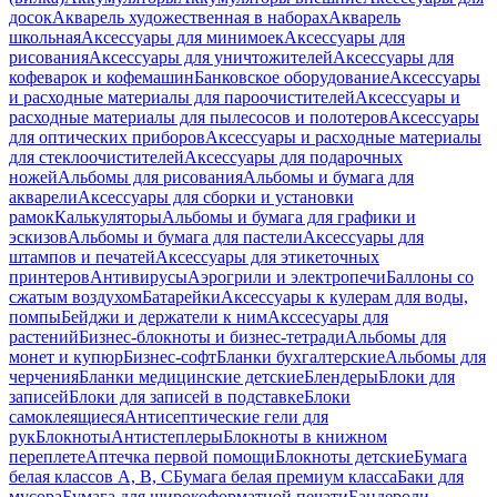
досок
Акварель художественная в наборах
Акварель
школьная
Аксессуары для минимоек
Аксессуары для
рисования
Аксессуары для уничтожителей
Аксессуары для
кофеварок и кофемашин
Банковское оборудование
Аксессуары
и расходные материалы для пароочистителей
Аксессуары и
расходные материалы для пылесосов и полотеров
Аксессуары
для оптических приборов
Аксессуары и расходные материалы
для стеклоочистителей
Аксессуары для подарочных
ножей
Альбомы для рисования
Альбомы и бумага для
акварели
Аксессуары для сборки и установки
рамок
Калькуляторы
Альбомы и бумага для графики и
эскизов
Альбомы и бумага для пастели
Аксессуары для
штампов и печатей
Аксессуары для этикеточных
принтеров
Антивирусы
Аэрогрили и электропечи
Баллоны со
сжатым воздухом
Батарейки
Аксессуары к кулерам для воды,
помпы
Бейджи и держатели к ним
Акссесуары для
растений
Бизнес-блокноты и бизнес-тетради
Альбомы для
монет и купюр
Бизнес-софт
Бланки бухгалтерские
Альбомы для
черчения
Бланки медицинские детские
Блендеры
Блоки для
записей
Блоки для записей в подставке
Блоки
самоклеящиеся
Антисептические гели для
рук
Блокноты
Антистеплеры
Блокноты в книжном
переплете
Аптечка первой помощи
Блокноты детские
Бумага
белая классов А, В, С
Бумага белая премиум класса
Баки для
мусора
Бумага для широкоформатной печати
Бандероли,