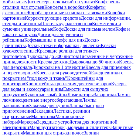
мобильные
Диспенсеры покрытий на унитаз
Конференц-
столики для стульев
Конфеты в коробках
Конфеты
фасованные
Короба архивные и папки с завязками
Коробки
картонные
Корректирующие средства
Доски для информации,
стенды и витрины
Пастель художественная
Косметички и
сумочки универсальные
Кофе
Доски для письма мелом
Кофе и
какао в капсулах
Доски для черчения и
рейсшины
Кофемашины и кофе для них
Доски-
флипчарты
Доски, стеки и формочки для лепки
Краски
художественные
Красящие ролики для этикет-
пистолетов
Дыроколы до 300 листов
Письменные и чертежные
принадлежности
Кресла детские
Дыроколы до 50 листов
Кресла
для персонала
Дыроколы на 1 отверстие
Кресла для приемных
и переговорных
Кресла для руководителей
Ежедневники с
покрытием "под кожу и ткань"
Кронштейны для
мониторов
Кронштейны-крепления для телевизоров
Кулеры
для воды и аксессуары к ним
Емкости для сыпучих
продуктов
Кухонные комбайны
Ламинаторы
Заварники
Лампы
люминесцентные энергосберегающие
Лампы
накаливания
Зажимы для купюр
Лапша быстрого
приготовления
Закладки
Ластики, резинки
стирательные
Магнитолы
Маникюрные
наборы
Маркеры
Зарядные устройства для портативной
электроники
Маршрутизаторы, модемы и сплиттеры
Защитные
покрытия
Машинки для стрижки волос
Звонки