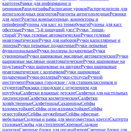
картотек
Рамки для информации и
ценников
Рапидографы
Расписание уроков
Распределители для
антигололедных реагентов
Реагенты антигололедные
Резинки
для денег
Розетки компьютерные, коннекторы и
периферия
Рулоны для касс из термобумаги
Рулоны для касс
офсетные
Ручки "5-й пишущий узел"
Ручки "пиши-
стирай"
Ручки гелевые автоматические
Ручки гелевые
неавтоматические
Ручки для наборов
Ручки капиллярные и
линеры
Ручки перьевые подарочные
Ручки перьевые
функциональные
Ручки роллеры подарочные
Ручки
сувенирные
Ручки шариковые масляные автоматические
Ручки
шариковые масляные неавтоматические
Ручки шариковые на
подставке
Ручки шариковые на шнурке
Ручки шариковые
неавтоматические с колпачком
Ручки шариковые
подарочные
Ручки-роллеры
Ручки-стилусы
Ручной
инструмент
Рюкзаки городские / для старшеклассников и
студентов
Рюкзаки городские с отделением для
ноутбука
Салфетки влажные детские
Салфетки для настольных
диспенсеров
Салфетки косметические
Салфетки
хозяйственные
Салфетницы
Сахарницы
Сейфы
взломостойкие
Сейфы огне-взломостойкие
Сейфы
огнестойкие
Сейфы оружейные
Сейфы офисные,
мебельные
Сиденья и рамы для многоместных кресел
Скатерти
столовые
Скобы для степлеров
Скрепки
Сладкие
напитки
Сменные блоки для органайзеров
Сменные блоки для