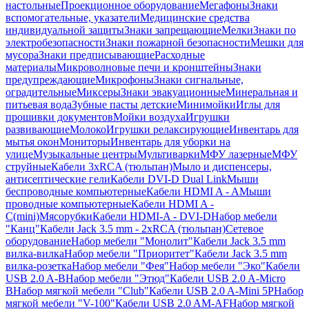
настольные
Проекционное оборудование
Мегафоны
Знаки
вспомогательные, указатели
Медицинские средства
индивидуальной защиты
Знаки запрещающие
Мелки
Знаки по
электробезопасности
Знаки пожарной безопасности
Мешки для
мусора
Знаки предписывающие
Расходные
материалы
Микроволновые печи и кронштейны
Знаки
предупреждающие
Микрофоны
Знаки сигнальные,
оградительные
Миксеры
Знаки эвакуационные
Минеральная и
питьевая вода
Зубные пасты детские
Минимойки
Иглы для
прошивки документов
Мойки воздуха
Игрушки
развивающие
Молоко
Игрушки релаксирующие
Инвентарь для
мытья окон
Мониторы
Инвентарь для уборки на
улице
Музыкальные центры
Мультиварки
МФУ лазерные
МФУ
струйные
Кабели 3xRCA (тюльпан)
Мыло и диспенсеры,
антисептические гели
Кабели DVI-D Dual Link
Мыши
беспроводные компьютерные
Кабели HDMI A - A
Мыши
проводные компьютерные
Кабели HDMI A -
C(mini)
Мясорубки
Кабели HDMI-A - DVI-D
Набор мебели
"Канц"
Кабели Jack 3.5 mm - 2xRCA (тюльпан)
Сетевое
оборудование
Набор мебели "Монолит"
Кабели Jack 3.5 mm
вилка-вилка
Набор мебели "Приоритет"
Кабели Jack 3.5 mm
вилка-розетка
Набор мебели "Фея"
Набор мебели "Эко"
Кабели
USB 2.0 A-B
Набор мебели "Этюд"
Кабели USB 2.0 A-Micro
B
Набор мягкой мебели "Club"
Кабели USB 2.0 A-Mini 5P
Набор
мягкой мебели "V-100"
Кабели USB 2.0 AM-AF
Набор мягкой