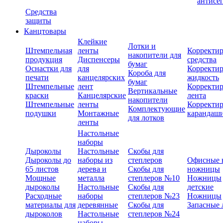
антисе
Средства
защиты
Канцтовары
Клейкие
Лотки и
Штемпельная
ленты
Корректи
накопители для
продукция
Диспенсеры
средства
бумаг
Оснастки для
для
Корректи
Короба для
печати
канцелярских
жидкость
бумаг
Штемпельные
лент
Корректи
Вертикальные
краски
Канцелярские
лента
накопители
Штемпельные
ленты
Корректи
Комплектующие
подушки
Монтажные
карандаш
для лотков
ленты
Настольные
наборы
Дыроколы
Настольные
Скобы для
Дыроколы до
наборы из
степлеров
Офисные 
65 листов
дерева и
Скобы для
ножницы
Мощные
металла
степлеров №10
Ножницы
дыроколы
Настольные
Скобы для
детские
Расходные
наборы
степлеров №23
Ножницы
материалы для
деревянные
Скобы для
Запасные 
дыроколов
Настольные
степлеров №24
наборы