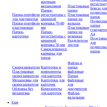
арочным
регистрат
механизмом
Пластиковые
Боксы для
Папки-
папки
подвесны
Папки-портфели
регистраторы с
Пластиковые
папок
для документов
шириной
папки на
Подвесны
Папки-портфели
корешка 70-80
кольцах
папки
пластиковые
мм
Пластиковые
стандарт
Папки-
Папки-
папки на
А4
картотеки
регистраторы с
резинках
Подставк
шириной
Разделители
для
корешка 50 мм
листов
подвесны
Самоклеящиеся
папок
карманы для
папок
Файлы и
Скоросшиватели
Картотеки и
папки
Пластиковые
компоненты
файловые
скоросшиватели
для картотек
Папки
Механизмы для
Картотеки для
файловые
скоросшивателя
карточек
для
Обложка без
Компоненты
документов
механизма
для картотек
Файлы-
вкладыши
Еще