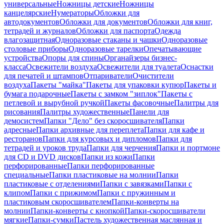
универсальные
Ножницы детские
Ножницы
канцелярские
Нумераторы
Обложки для
автодокументов
Обложки для документов
Обложки для книг,
тетрадей и журналов
Обложки для паспорта
Одежда
влагозащитная
Одноразовые стаканы и чашки
Одноразовые
столовые приборы
Одноразовые тарелки
Опечатывающие
устройства
Опоры для спины
Органайзеры бизнес-
класса
Освежители воздуха
Освежители для туалета
Оснастки
для печатей и штампов
Отпариватели
Очистители
воздуха
Пакеты "майка"
Пакеты для упаковки купюр
Пакеты и
бумага подарочные
Пакеты с замком "зиплок"
Пакеты с
петлевой и вырубной ручкой
Пакеты фасовочные
Палитры для
рисования
Палитры художественные
Панели для
демосистем
Папки "Дело" без скоросшивателя
Папки
адресные
Папки архивные для переплета
Папки для кафе и
ресторанов
Папки для курсовых и дипломов
Папки для
тетрадей и уроков труда
Папки для черчения
Папки и портмоне
для CD и DVD дисков
Папки из кожи
Папки
перфорированные
Папки перфорированные
специальные
Папки пластиковые на молнии
Папки
пластиковые с отделениями
Папки с завязками
Папки с
клипом
Папки с прижимом
Папки с пружинным и
пластиковым скоросшивателем
Папки-конверты на
молнии
Папки-конверты с кнопкой
Папки-скоросшиватели
мягкие
Папки-сумки
Пастель художественная маслянная и