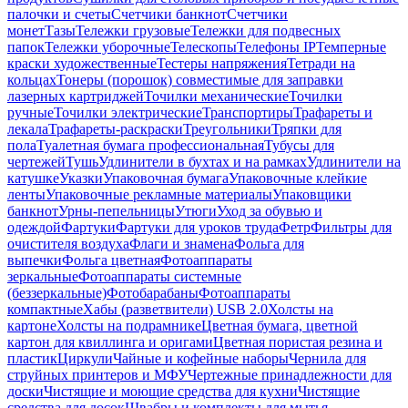
палочки и счеты
Счетчики банкнот
Счетчики
монет
Тазы
Тележки грузовые
Тележки для подвесных
папок
Тележки уборочные
Телескопы
Телефоны IP
Темперные
краски художественные
Тестеры напряжения
Тетради на
кольцах
Тонеры (порошок) совместимые для заправки
лазерных картриджей
Точилки механические
Точилки
ручные
Точилки электрические
Транспортиры
Трафареты и
лекала
Трафареты-раскраски
Треугольники
Тряпки для
пола
Туалетная бумага профессиональная
Тубусы для
чертежей
Тушь
Удлинители в бухтах и на рамках
Удлинители на
катушке
Указки
Упаковочная бумага
Упаковочные клейкие
ленты
Упаковочные рекламные материалы
Упаковщики
банкнот
Урны-пепельницы
Утюги
Уход за обувью и
одеждой
Фартуки
Фартуки для уроков труда
Фетр
Фильтры для
очистителя воздуха
Флаги и знамена
Фольга для
выпечки
Фольга цветная
Фотоаппараты
зеркальные
Фотоаппараты системные
(беззеркальные)
Фотобарабаны
Фотоаппараты
компактные
Хабы (разветвители) USB 2.0
Холсты на
картоне
Холсты на подрамнике
Цветная бумага, цветной
картон для квиллинга и оригами
Цветная пористая резина и
пластик
Циркули
Чайные и кофейные наборы
Чернила для
струйных принтеров и МФУ
Чертежные принадлежности для
доски
Чистящие и моющие средства для кухни
Чистящие
средства для досок
Швабры и комплекты для мытья