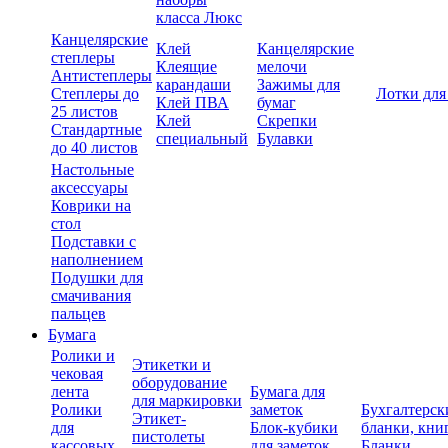
класса Люкс
Канцелярские
Клей
Канцелярские
степлеры
Клеящие
мелочи
Антистеплеры
карандаши
Зажимы для
Степлеры до
Лотки для
Клей ПВА
бумаг
25 листов
Клей
Скрепки
Стандартные
специальный
Булавки
до 40 листов
Настольные
аксессуары
Коврики на
стол
Подставки с
наполнением
Подушки для
смачивания
пальцев
Бумага
Ролики и
Этикетки и
чековая
оборудование
лента
Бумага для
для маркировки
Ролики
заметок
Бухгалтерск
Этикет-
для
Блок-кубики
бланки, кни
пистолеты
кассовых
для заметок
Бланки