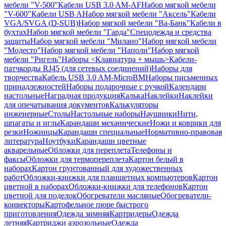
мебели "V-500"
Кабели USB 3.0 AM-AF
Набор мягкой мебели
"V-600"
Кабели USB A
Набор мягкой мебели "Аксель"
Кабели
VGA/SVGA (D-SUB)
Набор мягкой мебели "Ва-Банк"
Кабели в
бухтах
Набор мягкой мебели "Гарда"
Спецодежда и средства
защиты
Набор мягкой мебели "Милано"
Набор мягкой мебели
"Модесто"
Набор мягкой мебели "Наполи"
Набор мягкой
мебели "Ригель"
Наборы <Клавиатура + мышь>
Кабели-
патчкорды RJ45 (для сетевых соединений)
Наборы для
творчества
Кабель USB 3.0 AM-MicroBM
Наборы письменных
принадлежностей
Наборы подарочные с ручкой
Календари
настольные
Наградная продукция
Калька
Наклейки
Наклейки
для опечатывания документов
Калькуляторы
инженерные
Столы
Настольные наборы
Наушники
Нити,
шпагаты и иглы
Карандаши механические
Ножи и коврики для
резки
Ножницы
Карандаши специальные
Нормативно-правовая
литература
Ноутбуки
Карандаши цветные
акварельные
Обложки для переплета
Телефоны и
факсы
Обложки для термопереплета
Картон белый в
наборах
Картон грунтованный для художественных
работ
Обложки-книжки для планшетных компьютеров
Картон
цветной в наборах
Обложки-книжки для телефонов
Картон
цветной для поделок
Обогреватели масляные
Обогреватели-
конвекторы
Картофельное пюре быстрого
приготовления
Одежда зимняя
Картридеры
Одежда
летняя
Картриджи аэрозольные
Одежда