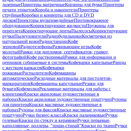
лазерные
Принтеры матричные
Корзины для бумаг
Принтеры
печати этикеток
Короба и накопители
Принтеры
струйные
Коробки и конверты для CD и DVD
дисков
Проекторы мультимедийные
Противокражное
оборудование
Корректирующие жидкости
Пружины для
переплета
Корректирующие ленты
Пылесосы
Корректирующие
ручки
Пылеуловители
Радиобудильники
Косметички из
натуральной кожи
Радиостанции
Кофе
зерновой
Радиотелефоны
Развивающие игры
Кофе
молотый
Рамки для дипломов, сертификатов, грамот,
фотографий
Кофе растворимый
Рамки для информации и
ценников собираемые в системы
Кофеварки капельные
Ранцы
с жестким каркасом
Кофеварки
рожковые
Распылители
Кофемашины
автоматические
Расходные материалы для пистолетов-
маркираторов
Кофемашины капсульные
Резаки для
бумаги
Кофемолки
Рекламные материалы для работы с
клиентами
Краски акриловые художественные в
наборах
Краски акриловые художественные поштучно
Рулоны
для принтера
Краски масляные художественные в
наборах
Рулоны для факсов
Краски масляные художественные
поштучно
Ручки бизнес-класса
Краски пальчиковые
Ручки
гелевые
Краски по стеклу и керамике
Ручки перьевые,
капиллярные, роллеры, "пиши-стирай"
Краски по ткани
Ручки
подарочные
Ручки шариковые автоматические
Крем