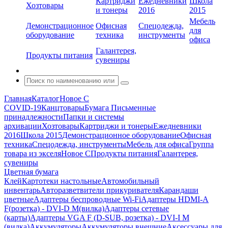
Картриджи
Ежедневники
Школа
Хозтовары
и тонеры
2016
2015
Мебель
Демонстрационное
Офисная
Спецодежда,
для
оборудование
техника
инструменты
офиса
Галантерея,
Продукты питания
сувениры
Главная
Каталог
Новое С
COVID-19
Канцтовары
Бумага
Письменные
принадлежности
Папки и системы
архивации
Хозтовары
Картриджи и тонеры
Ежедневники
2016
Школа 2015
Демонстрационное оборудование
Офисная
техника
Спецодежда, инструменты
Мебель для офиса
Группа
товара из экселя
Новое С
Продукты питания
Галантерея,
сувениры
Цветная бумага
Клей
Картотеки настольные
Автомобильный
инвентарь
Авторазветвители прикуривателя
Карандаши
цветные
Адаптеры беспроводные Wi-Fi
Адаптеры HDMI-A
F(розетка) - DVI-D M(вилка)
Адаптеры сетевые
(карты)
Адаптеры VGA F (D-SUB, розетка) - DVI-I M
(вилка)
Аккумуляторы
Аккумуляторы внешние
Аксессуары для