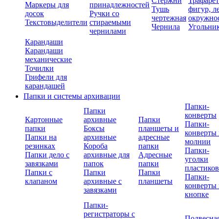
Стержни
Трафаре
Маркеры для
принадлежностей
Тушь
фигур, л
досок
Ручки со
чертежная
окружно
Текстовыделители
стираемыми
Чернила
Угольни
чернилами
Карандаши
Карандаши
механические
Точилки
Грифели для
карандашей
Папки и системы архивации
Папки-
Папки
конверты
Картонные
архивные
Папки
Папки-
папки
Боксы
планшеты и
конверты 
Папки на
архивные
адресные
молнии
резинках
Короба
папки
Папки-
Папки дело с
архивные для
Адресные
уголки
завязками
папок
папки
пластико
Папки с
Папки
Папки
Папки-
клапаном
архивные с
планшеты
конверты 
завязками
кнопке
Папки-
регистраторы с
Подвесна