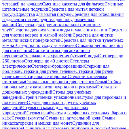
тетрадей на кольцах
Сменные кассеты для фильтров
Сменные
штемпельные подушки
Средства для мытья детской
посуды
Средства для мытья посуды
Средства для отбеливания
и удаления пятен
Средства для посудомоечных
машин
Средства для прочистки канализационных
труб
Средства для смягчения воды и удаления накипи
Средства
для чистки ковров и мягкой мебели
Средства для чистки
металлических поверхностей
Средства для чистки туалетных
комнат
Средства по уходу за мебелью
Стаканы-непроливайки
для рисования
Станки и иглы для архивного
переплета
Стеллажи для хранения бутылей воды
Степлеры до
260 листов
Степлеры до 40 листов
Степлеры
электрические
Степлеры-брошюровщики
Стержни для
роллеров
Стержни для ручек гелевые
Стержни для ручек
шариковые
Стиральные порошки
Стержни к клеевым
пистолетам
Стиральные порошки для детского белья
Стойки
напольные для каталогов, журналов и рекламы
Столы для
дошкольных учреждений
Столы для учебных
заведений
Стрейч-пленки упаковочные
Стулья для персонала и
посетителей
Стулья для школ и других учебных
заведений
Стулья и скамьи для дошкольных
учреждений
Стулья и табуреты для офисных столовых, баров и
кафе
Стяжки (хомуты)
Сумки из натуральной кожи
Сумки
инкассаторские и мешки для монет
Сушилки для
продуктов
Сушилки для столовых приборов и посуды
Счетные