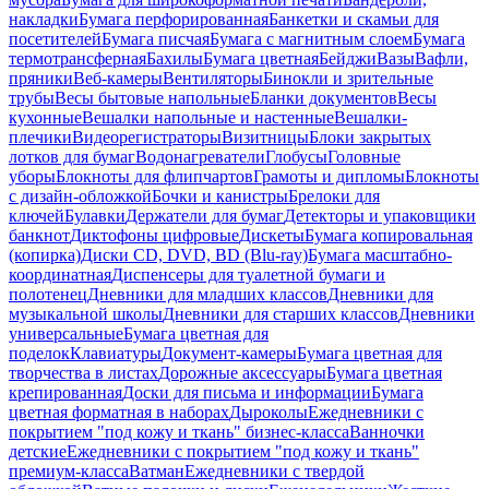
накладки
Бумага перфорированная
Банкетки и скамьи для
посетителей
Бумага писчая
Бумага с магнитным слоем
Бумага
термотрансферная
Бахилы
Бумага цветная
Бейджи
Вазы
Вафли,
пряники
Веб-камеры
Вентиляторы
Бинокли и зрительные
трубы
Весы бытовые напольные
Бланки документов
Весы
кухонные
Вешалки напольные и настенные
Вешалки-
плечики
Видеорегистраторы
Визитницы
Блоки закрытых
лотков для бумаг
Водонагреватели
Глобусы
Головные
уборы
Блокноты для флипчартов
Грамоты и дипломы
Блокноты
с дизайн-обложкой
Бочки и канистры
Брелоки для
ключей
Булавки
Держатели для бумаг
Детекторы и упаковщики
банкнот
Диктофоны цифровые
Дискеты
Бумага копировальная
(копирка)
Диски CD, DVD, BD (Blu-ray)
Бумага масштабно-
координатная
Диспенсеры для туалетной бумаги и
полотенец
Дневники для младших классов
Дневники для
музыкальной школы
Дневники для старших классов
Дневники
универсальные
Бумага цветная для
поделок
Клавиатуры
Документ-камеры
Бумага цветная для
творчества в листах
Дорожные аксессуары
Бумага цветная
крепированная
Доски для письма и информации
Бумага
цветная форматная в наборах
Дыроколы
Ежедневники с
покрытием "под кожу и ткань" бизнес-класса
Ванночки
детские
Ежедневники с покрытием "под кожу и ткань"
премиум-класса
Ватман
Ежедневники с твердой