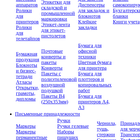
Этикетки для
аппаратов
Диспенсеры
самокопиру
складской и
Ролики
для закладок и
Бухгалтерск
промышленной
для
блокнотов
бланки
маркировки
принтеров
Клейкие
Книги учета
Этикет-лента
Ролики
закладки
для этикет-
для
пистолетов
телетайпов
Бумага для
Почтовые
офисной
Бумажная
конверты и
техники
продукция
пакеты
Цветная бумага
Блокноты
Конверты
для принтера
и бизнес-
Пакеты с
Бумага для
тетради
полиэтиленовой
плоттеров и
Атласы
воздушной
копировальных
Открытки,
подушкой
работ
грамоты,
Пакеты В4
Бумага для
дипломы
(250х353мм)
принтеров А4,
А3
Письменные принадлежности
Ручки
Чернила,
Принадл
Маркеры
Ручки гелевые
тушь,
для черч
Маркеры
Наборы
стержни
Транспо
перманентные
пишущих