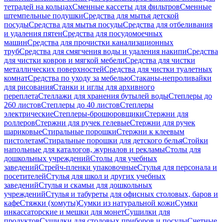
тетрадей на кольцах
Сменные кассеты для фильтров
Сменные
штемпельные подушки
Средства для мытья детской
посуды
Средства для мытья посуды
Средства для отбеливания
и удаления пятен
Средства для посудомоечных
машин
Средства для прочистки канализационных
труб
Средства для смягчения воды и удаления накипи
Средства
для чистки ковров и мягкой мебели
Средства для чистки
металлических поверхностей
Средства для чистки туалетных
комнат
Средства по уходу за мебелью
Стаканы-непроливайки
для рисования
Станки и иглы для архивного
переплета
Стеллажи для хранения бутылей воды
Степлеры до
260 листов
Степлеры до 40 листов
Степлеры
электрические
Степлеры-брошюровщики
Стержни для
роллеров
Стержни для ручек гелевые
Стержни для ручек
шариковые
Стиральные порошки
Стержни к клеевым
пистолетам
Стиральные порошки для детского белья
Стойки
напольные для каталогов, журналов и рекламы
Столы для
дошкольных учреждений
Столы для учебных
заведений
Стрейч-пленки упаковочные
Стулья для персонала и
посетителей
Стулья для школ и других учебных
заведений
Стулья и скамьи для дошкольных
учреждений
Стулья и табуреты для офисных столовых, баров и
кафе
Стяжки (хомуты)
Сумки из натуральной кожи
Сумки
инкассаторские и мешки для монет
Сушилки для
продуктов
Сушилки для столовых приборов и посуды
Счетные