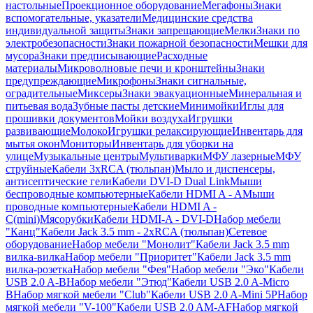
настольные
Проекционное оборудование
Мегафоны
Знаки
вспомогательные, указатели
Медицинские средства
индивидуальной защиты
Знаки запрещающие
Мелки
Знаки по
электробезопасности
Знаки пожарной безопасности
Мешки для
мусора
Знаки предписывающие
Расходные
материалы
Микроволновые печи и кронштейны
Знаки
предупреждающие
Микрофоны
Знаки сигнальные,
оградительные
Миксеры
Знаки эвакуационные
Минеральная и
питьевая вода
Зубные пасты детские
Минимойки
Иглы для
прошивки документов
Мойки воздуха
Игрушки
развивающие
Молоко
Игрушки релаксирующие
Инвентарь для
мытья окон
Мониторы
Инвентарь для уборки на
улице
Музыкальные центры
Мультиварки
МФУ лазерные
МФУ
струйные
Кабели 3xRCA (тюльпан)
Мыло и диспенсеры,
антисептические гели
Кабели DVI-D Dual Link
Мыши
беспроводные компьютерные
Кабели HDMI A - A
Мыши
проводные компьютерные
Кабели HDMI A -
C(mini)
Мясорубки
Кабели HDMI-A - DVI-D
Набор мебели
"Канц"
Кабели Jack 3.5 mm - 2xRCA (тюльпан)
Сетевое
оборудование
Набор мебели "Монолит"
Кабели Jack 3.5 mm
вилка-вилка
Набор мебели "Приоритет"
Кабели Jack 3.5 mm
вилка-розетка
Набор мебели "Фея"
Набор мебели "Эко"
Кабели
USB 2.0 A-B
Набор мебели "Этюд"
Кабели USB 2.0 A-Micro
B
Набор мягкой мебели "Club"
Кабели USB 2.0 A-Mini 5P
Набор
мягкой мебели "V-100"
Кабели USB 2.0 AM-AF
Набор мягкой