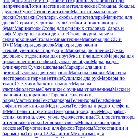
(поддоны)
Лотки и подставки секционные
Стабилизаторы
напряжения
Лотки настенные металлические
Стаканы, бокалы,
фужеры
Лупы
Стеклоочистители
Магнитно-маркерные
доски
Стеллажи
Степлеры, скобы, антистеплеры
Магниты для
досок
Стержни, чернила, тушь
Стойки и подставки для
бумаг
Маринаторы
Столы для офисных столовых, баров и
кафе
Маркерные доски детские
Столы журнальные и
сервировочные
Столы компьютерные
Маркеры для CD и
DVD
Маркеры для досок
Маркеры для окон и
стекла
Сувенирная продукция
Маркеры для пленок
Сумки
деловые с отделением для ноутбука и планшетов
Маркеры для
промышленной графики
Сумки для обуви
Маркеры для
флипчартов
Сумки школьные
Маркеры для шин и
резины
Сумочки для телефонов
Маркеры лаковые
Маркеры
нестираемые перманентные
Сушилки для рук
Маркеры по
ткани
Счетчики банкнот и монет
Маркеры
ультрафиолетовые
Счетчики с ручным управлением
Маски и
шапочки одноразовые
Тарелки, салатники,
блюда
Мастихины
Текстмаркеры
Телевизоры
Телефонные
алфавитные книжки
Мёд и джем
Телефоны и радиотелефоны
IP
Мел белый и цветной
Телефоны проводные
Мел, графит,
сепия, сангина, соус, уголь художественные
Тепловентиляторы
и тепловые пушки
Тепловые завесы
Мелки и карандаши
восковые
Термопленки для факсов
Термосы
Метеостанции и
барометры
Тетради 12-24 листов
Механизмы для