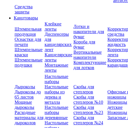
антисе
Средства
защиты
Канцтовары
Клейкие
Лотки и
Штемпельная
ленты
Корректи
накопители для
продукция
Диспенсеры
средства
бумаг
Оснастки для
для
Корректи
Короба для
печати
канцелярских
жидкость
бумаг
Штемпельные
лент
Корректи
Вертикальные
краски
Канцелярские
лента
накопители
Штемпельные
ленты
Корректи
Комплектующие
подушки
Монтажные
карандаш
для лотков
ленты
Настольные
наборы
Дыроколы
Настольные
Скобы для
Дыроколы до
наборы из
степлеров
Офисные 
65 листов
дерева и
Скобы для
ножницы
Мощные
металла
степлеров №10
Ножницы
дыроколы
Настольные
Скобы для
детские
Расходные
наборы
степлеров №23
Ножницы
материалы для
деревянные
Скобы для
Запасные 
дыроколов
Настольные
степлеров №24
наборы