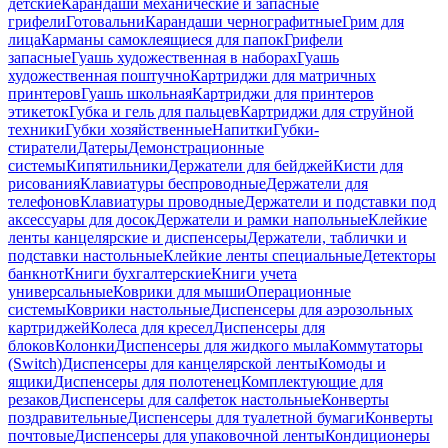
детские
Карандаши механические и запасные
грифели
Готовальни
Карандаши чернографитные
Грим для
лица
Карманы самоклеящиеся для папок
Грифели
запасные
Гуашь художественная в наборах
Гуашь
художественная поштучно
Картриджи для матричных
принтеров
Гуашь школьная
Картриджи для принтеров
этикеток
Губка и гель для пальцев
Картриджи для струйной
техники
Губки хозяйственные
Напитки
Губки-
стиратели
Датеры
Демонстрационные
системы
Кипятильники
Держатели для бейджей
Кисти для
рисования
Клавиатуры беспроводные
Держатели для
телефонов
Клавиатуры проводные
Держатели и подставки под
аксессуары для досок
Держатели и рамки напольные
Клейкие
ленты канцелярские и диспенсеры
Держатели, таблички и
подставки настольные
Клейкие ленты специальные
Детекторы
банкнот
Книги бухгалтерские
Книги учета
универсальные
Коврики для мыши
Операционные
системы
Коврики настольные
Диспенсеры для аэрозольных
картриджей
Колеса для кресел
Диспенсеры для
блоков
Колонки
Диспенсеры для жидкого мыла
Коммутаторы
(Switch)
Диспенсеры для канцелярской ленты
Комоды и
ящики
Диспенсеры для полотенец
Комплектующие для
резаков
Диспенсеры для салфеток настольные
Конверты
поздравительные
Диспенсеры для туалетной бумаги
Конверты
почтовые
Диспенсеры для упаковочной ленты
Кондиционеры