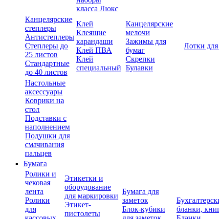
класса Люкс
Канцелярские
Клей
Канцелярские
степлеры
Клеящие
мелочи
Антистеплеры
карандаши
Зажимы для
Степлеры до
Лотки для
Клей ПВА
бумаг
25 листов
Клей
Скрепки
Стандартные
специальный
Булавки
до 40 листов
Настольные
аксессуары
Коврики на
стол
Подставки с
наполнением
Подушки для
смачивания
пальцев
Бумага
Ролики и
Этикетки и
чековая
оборудование
лента
Бумага для
для маркировки
Ролики
заметок
Бухгалтерск
Этикет-
для
Блок-кубики
бланки, кни
пистолеты
кассовых
для заметок
Бланки