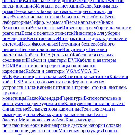
обложкой
Ватные палочки и диски
Еженедельники
Жесткие
диски внешние
Журналы регистрации
Ведра
Зажимы для
бумаг
Веера-кассы
Закладки самоклеящиеся
Замки для
ноутбуков
Записные книжки
Зарядные устройства
Весы
лабораторные
Зефир, мармелад
Весы напольные
Знаки
безопасности
Весы почтовые
Инвентарь для уборки на улице и
реагенты
Весы с печатью этикеток
Инвентарь для уборки
помещений
Весы торговые
Интерактивные доски, дисплеи и
системы
Весы фасовочные
Источники бесперебойного
питания
Вешалки напольные
Йогуртницы
Вешалки
настенные
Кабели RCA (тюльпан)
Кабели для сетевых
соединений
Кабели и адаптеры DVI
Кабели и адаптеры
HDMI
Визитницы и кредитницы однорядные
карманные
Кабели и адаптеры VGA/SVGA (D-
SUB)
Визитницы настольные
Визитницы-картотеки
Кабели и
хабы USB для подключения периферии и других
устройств
Вилки
Кабели питания
Витрины, стойки, дисплеи,
кружки и
монетницы
Какао
Календари
Гарнитуры
Вспомогательные
инструменты для художников
Калькуляторы инженерные и
финансовые
Калькуляторы карманные
Гели для душа и
шампуни детские
Калькуляторы настольные
Гели и
блестки
Металлическая мебель
Калькуляторы
печатающие
Гербы
Канцелярские детские наборы
Головки
печатающие для плоттеров
Молочная продукция
Горшки