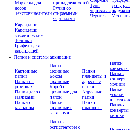
Стержни
Трафаре
Маркеры для
принадлежностей
Тушь
фигур, л
досок
Ручки со
чертежная
окружно
Текстовыделители
стираемыми
Чернила
Угольни
чернилами
Карандаши
Карандаши
механические
Точилки
Грифели для
карандашей
Папки и системы архивации
Папки-
Папки
конверты
Картонные
архивные
Папки
Папки-
папки
Боксы
планшеты и
конверты 
Папки на
архивные
адресные
молнии
резинках
Короба
папки
Папки-
Папки дело с
архивные для
Адресные
уголки
завязками
папок
папки
пластико
Папки с
Папки
Папки
Папки-
клапаном
архивные с
планшеты
конверты 
завязками
кнопке
Папки-
регистраторы с
Подвесна