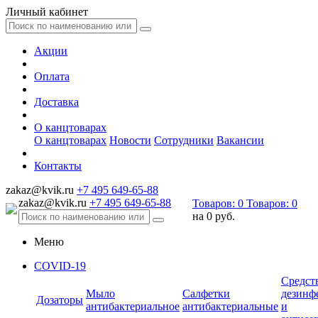
Личный кабинет
Акции
Оплата
Доставка
О канцтоварах
О канцтоварах
Новости
Сотрудники
Вакансии
Контакты
zakaz@kvik.ru
+7 495 649-65-88
zakaz@kvik.ru
+7 495 649-65-88
Товаров:
0
Товаров:
0
на
0 руб.
Меню
COVID-19
Средст
Мыло
Салфетки
дезинф
Дозаторы
антибактериальное
антибактериальные
и