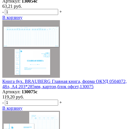
Артикул:
130054с
63,21 руб.
-
+
В корзину
Книга бух. BRAUBERG Главная книга, форма ОКУД 0504072,
48л, А4 203*285мм, картон,блок офсет,130075
Артикул:
130075с
119,20 руб.
-
+
В корзину