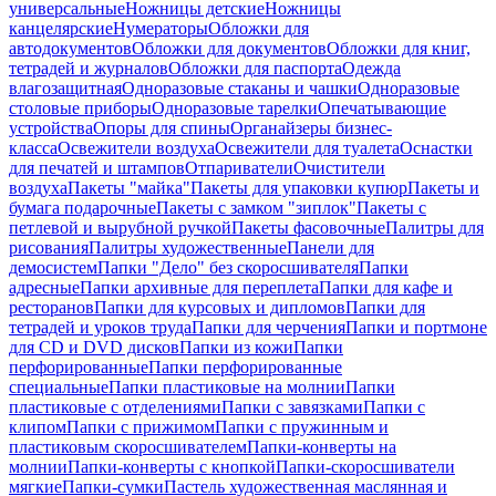
универсальные
Ножницы детские
Ножницы
канцелярские
Нумераторы
Обложки для
автодокументов
Обложки для документов
Обложки для книг,
тетрадей и журналов
Обложки для паспорта
Одежда
влагозащитная
Одноразовые стаканы и чашки
Одноразовые
столовые приборы
Одноразовые тарелки
Опечатывающие
устройства
Опоры для спины
Органайзеры бизнес-
класса
Освежители воздуха
Освежители для туалета
Оснастки
для печатей и штампов
Отпариватели
Очистители
воздуха
Пакеты "майка"
Пакеты для упаковки купюр
Пакеты и
бумага подарочные
Пакеты с замком "зиплок"
Пакеты с
петлевой и вырубной ручкой
Пакеты фасовочные
Палитры для
рисования
Палитры художественные
Панели для
демосистем
Папки "Дело" без скоросшивателя
Папки
адресные
Папки архивные для переплета
Папки для кафе и
ресторанов
Папки для курсовых и дипломов
Папки для
тетрадей и уроков труда
Папки для черчения
Папки и портмоне
для CD и DVD дисков
Папки из кожи
Папки
перфорированные
Папки перфорированные
специальные
Папки пластиковые на молнии
Папки
пластиковые с отделениями
Папки с завязками
Папки с
клипом
Папки с прижимом
Папки с пружинным и
пластиковым скоросшивателем
Папки-конверты на
молнии
Папки-конверты с кнопкой
Папки-скоросшиватели
мягкие
Папки-сумки
Пастель художественная маслянная и