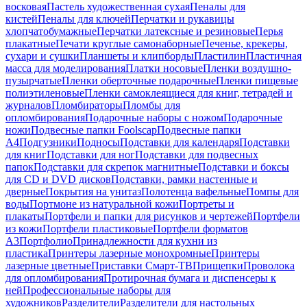
восковая
Пастель художественная сухая
Пеналы для
кистей
Пеналы для ключей
Перчатки и рукавицы
хлопчатобумажные
Перчатки латексные и резиновые
Перья
плакатные
Печати круглые самонаборные
Печенье, крекеры,
сухари и сушки
Планшеты и клипборды
Пластилин
Пластичная
масса для моделирования
Платки носовые
Пленки воздушно-
пузырчатые
Пленки оберточные подарочные
Пленки пищевые
полиэтиленовые
Пленки самоклеящиеся для книг, тетрадей и
журналов
Пломбираторы
Пломбы для
опломбирования
Подарочные наборы с ножом
Подарочные
ножи
Подвесные папки Foolscap
Подвесные папки
А4
Подгузники
Подносы
Подставки для календаря
Подставки
для книг
Подставки для ног
Подставки для подвесных
папок
Подставки для скрепок магнитные
Подставки и боксы
для CD и DVD дисков
Подставки, рамки настенные и
дверные
Покрытия на унитаз
Полотенца вафельные
Помпы для
воды
Портмоне из натуральной кожи
Портреты и
плакаты
Портфели и папки для рисунков и чертежей
Портфели
из кожи
Портфели пластиковые
Портфели форматов
А3
Портфолио
Принадлежности для кухни из
пластика
Принтеры лазерные монохромные
Принтеры
лазерные цветные
Приставки Смарт-ТВ
Прищепки
Проволока
для опломбирования
Протирочная бумага и диспенсеры к
ней
Профессиональные наборы для
художников
Разделители
Разделители для настольных