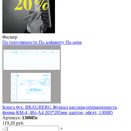
Фильтр
По популярности
По алфавиту
По цене
Книга бух. BRAUBERG Журнал кассира-операциониста,
форма КМ-4, 48л,А4 203*285мм, картон, офсет, 130085
Артикул:
130085с
119,20 руб.
-
+