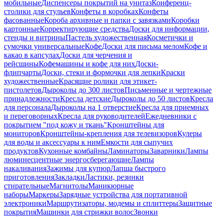
мобильные
Диспенсеры покрытий на унитаз
Конференц-
столики для стульев
Конфеты в коробках
Конфеты
фасованные
Короба архивные и папки с завязками
Коробки
картонные
Корректирующие средства
Доски для информации,
стенды и витрины
Пастель художественная
Косметички и
сумочки универсальные
Кофе
Доски для письма мелом
Кофе и
какао в капсулах
Доски для черчения и
рейсшины
Кофемашины и кофе для них
Доски-
флипчарты
Доски, стеки и формочки для лепки
Краски
художественные
Красящие ролики для этикет-
пистолетов
Дыроколы до 300 листов
Письменные и чертежные
принадлежности
Кресла детские
Дыроколы до 50 листов
Кресла
для персонала
Дыроколы на 1 отверстие
Кресла для приемных
и переговорных
Кресла для руководителей
Ежедневники с
покрытием "под кожу и ткань"
Кронштейны для
мониторов
Кронштейны-крепления для телевизоров
Кулеры
для воды и аксессуары к ним
Емкости для сыпучих
продуктов
Кухонные комбайны
Ламинаторы
Заварники
Лампы
люминесцентные энергосберегающие
Лампы
накаливания
Зажимы для купюр
Лапша быстрого
приготовления
Закладки
Ластики, резинки
стирательные
Магнитолы
Маникюрные
наборы
Маркеры
Зарядные устройства для портативной
электроники
Маршрутизаторы, модемы и сплиттеры
Защитные
покрытия
Машинки для стрижки волос
Звонки