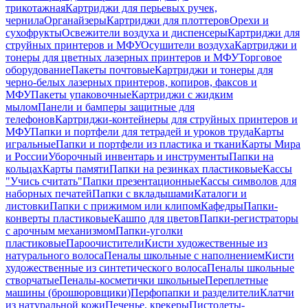
трикотажная
Картриджи для перьевых ручек,
чернила
Органайзеры
Картриджи для плоттеров
Орехи и
сухофрукты
Освежители воздуха и диспенсеры
Картриджи для
струйных принтеров и МФУ
Осушители воздуха
Картриджи и
тонеры для цветных лазерных принтеров и МФУ
Торговое
оборудование
Пакеты почтовые
Картриджи и тонеры для
черно-белых лазерных принтеров, копиров, факсов и
МФУ
Пакеты упаковочные
Картриджи с жидким
мылом
Панели и бамперы защитные для
телефонов
Картриджи-контейнеры для струйных принтеров и
МФУ
Папки и портфели для тетрадей и уроков труда
Карты
игральные
Папки и портфели из пластика и ткани
Карты Мира
и России
Уборочный инвентарь и инструменты
Папки на
кольцах
Карты памяти
Папки на резинках пластиковые
Кассы
"Учись считать"
Папки презентационные
Кассы символов для
наборных печатей
Папки с вкладышами
Каталоги и
листовки
Папки с прижимом или клипом
Кафедры
Папки-
конверты пластиковые
Кашпо для цветов
Папки-регистраторы
с арочным механизмом
Папки-уголки
пластиковые
Пароочистители
Кисти художественные из
натурального волоса
Пеналы школьные с наполнением
Кисти
художественные из синтетического волоса
Пеналы школьные
створчатые
Пеналы-косметички школьные
Переплетные
машины (брошюровщики)
Перфопапки и разделители
Клатчи
из натуральной кожи
Печенье, крекеры
Пистолеты-