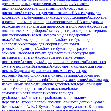
досок
Акварель художественная в наборах
Акварель
школьная
Аксессуары для минимоек
Аксессуары для
рисования
Аксессуары для уничтожителей
Аксессуары для
кофеварок и кофемашин
Банковское оборудование
Аксессуары
и расходные материалы для пароочистителей
Аксессуары и
расходные материалы для пылесосов и полотеров
Аксессуары
для оптических приборов
Аксессуары и расходные материалы
для стеклоочистителей
Аксессуары для подарочных
ножей
Альбомы для рисования
Альбомы и бумага для
акварели
Аксессуары для сборки и установки
рамок
Калькуляторы
Альбомы и бумага для графики и
эскизов
Альбомы и бумага для пастели
Аксессуары для
штампов и печатей
Аксессуары для этикеточных
принтеров
Антивирусы
Аэрогрили и электропечи
Баллоны со
сжатым воздухом
Батарейки
Аксессуары к кулерам для воды,
помпы
Бейджи и держатели к ним
Акссесуары для
растений
Бизнес-блокноты и бизнес-тетради
Альбомы для
монет и купюр
Бизнес-софт
Бланки бухгалтерские
Альбомы для
черчения
Бланки медицинские детские
Блендеры
Блоки для
записей
Блоки для записей в подставке
Блоки
самоклеящиеся
Антисептические гели для
рук
Блокноты
Антистеплеры
Блокноты в книжном
переплете
Аптечка первой помощи
Блокноты детские
Бумага
белая классов А, В, С
Бумага белая премиум класса
Баки для
мусора
Бумага для широкоформатной печати
Бандероли,