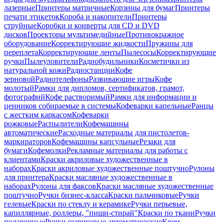
лазерные
Принтеры матричные
Корзины для бумаг
Принтеры
печати этикеток
Короба и накопители
Принтеры
струйные
Коробки и конверты для CD и DVD
дисков
Проекторы мультимедийные
Противокражное
оборудование
Корректирующие жидкости
Пружины для
переплета
Корректирующие ленты
Пылесосы
Корректирующие
ручки
Пылеуловители
Радиобудильники
Косметички из
натуральной кожи
Радиостанции
Кофе
зерновой
Радиотелефоны
Развивающие игры
Кофе
молотый
Рамки для дипломов, сертификатов, грамот,
фотографий
Кофе растворимый
Рамки для информации и
ценников собираемые в системы
Кофеварки капельные
Ранцы
с жестким каркасом
Кофеварки
рожковые
Распылители
Кофемашины
автоматические
Расходные материалы для пистолетов-
маркираторов
Кофемашины капсульные
Резаки для
бумаги
Кофемолки
Рекламные материалы для работы с
клиентами
Краски акриловые художественные в
наборах
Краски акриловые художественные поштучно
Рулоны
для принтера
Краски масляные художественные в
наборах
Рулоны для факсов
Краски масляные художественные
поштучно
Ручки бизнес-класса
Краски пальчиковые
Ручки
гелевые
Краски по стеклу и керамике
Ручки перьевые,
капиллярные, роллеры, "пиши-стирай"
Краски по ткани
Ручки
подарочные
Ручки шариковые автоматические
Крем