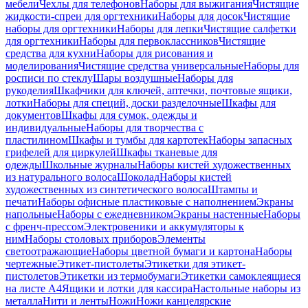
мебели
Чехлы для телефонов
Наборы для выжигания
Чистящие
жидкости-спреи для оргтехники
Наборы для досок
Чистящие
наборы для оргтехники
Наборы для лепки
Чистящие салфетки
для оргтехники
Наборы для первоклассников
Чистящие
средства для кухни
Наборы для рисования и
моделирования
Чистящие средства универсальные
Наборы для
росписи по стеклу
Шары воздушные
Наборы для
рукоделия
Шкафчики для ключей, аптечки, почтовые ящики,
лотки
Наборы для специй, доски разделочные
Шкафы для
документов
Шкафы для сумок, одежды и
индивидуальные
Наборы для творчества с
пластилином
Шкафы и тумбы для картотек
Наборы запасных
грифелей для циркулей
Шкафы тканевые для
одежды
Школьные журналы
Наборы кистей художественных
из натурального волоса
Шоколад
Наборы кистей
художественных из синтетического волоса
Штампы и
печати
Наборы офисные пластиковые с наполнением
Экраны
напольные
Наборы с ежедневником
Экраны настенные
Наборы
с френч-прессом
Электровеники и аккумуляторы к
ним
Наборы столовых приборов
Элементы
светоотражающие
Наборы цветной бумаги и картона
Наборы
чертежные
Этикет-пистолеты
Этикетки для этикет-
пистолетов
Этикетки из термобумаги
Этикетки самоклеящиеся
на листе А4
Ящики и лотки для кассира
Настольные наборы из
металла
Нити и ленты
Ножи
Ножи канцелярские