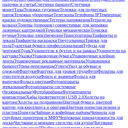
палочки и счеты
Счетчики банкнот
Счетчики
монет
Тазы
Тележки грузовые
Тележки для подвесных
папок
Тележки уборочные
Телескопы
Телефоны IP
Темперные
краски художественные
Тестеры напряжения
Тетради на
кольцах
Тонеры (порошок) совместимые для заправки
лазерных картриджей
Точилки механические
Точилки
ручные
Точилки электрические
Транспортиры
Трафареты и
лекала
Трафареты-раскраски
Треугольники
Тряпки для
пола
Туалетная бумага профессиональная
Тубусы для
чертежей
Тушь
Удлинители в бухтах и на рамках
Удлинители на
катушке
Указки
Упаковочная бумага
Упаковочные клейкие
ленты
Упаковочные рекламные материалы
Упаковщики
банкнот
Урны-пепельницы
Утюги
Уход за обувью и
одеждой
Фартуки
Фартуки для уроков труда
Фетр
Фильтры для
очистителя воздуха
Флаги и знамена
Фольга для
выпечки
Фольга цветная
Фотоаппараты
зеркальные
Фотоаппараты системные
(беззеркальные)
Фотобарабаны
Фотоаппараты
компактные
Хабы (разветвители) USB 2.0
Холсты на
картоне
Холсты на подрамнике
Цветная бумага, цветной
картон для квиллинга и оригами
Цветная пористая резина и
пластик
Циркули
Чайные и кофейные наборы
Чернила для
струйных принтеров и МФУ
Чертежные принадлежности для
доски
Чистящие и моющие средства для кухни
Чистящие
средства для досок
Швабры и комплекты для мытья