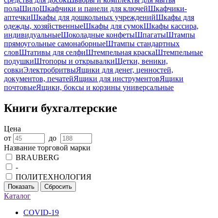
пола
Шило
Шкафчики и панели для ключей
Шкафчики-
аптечки
Шкафы для дошкольных учреждений
Шкафы для
одежды, хозяйственные
Шкафы для сумок
Шкафы кассира,
индивидуальные
Шоколадные конфеты
Шпагаты
Штампы
прямоугольные самонаборные
Штампы стандартных
слов
Штативы для селфи
Штемпельная краска
Штемпельные
подушки
Штопоры и открывалки
Щетки, веники,
совки
Электробритвы
Ящики для денег, ценностей,
документов, печатей
Ящики для инструментов
Ящики
почтовые
Ящики, боксы и корзины универсальные
Книги бухгалтерские
Цена
от
до
Название торговой марки
BRAUBERG
-
ПОЛИТЕХНОЛОГИЯ
Показать
Сбросить
Каталог
COVID-19