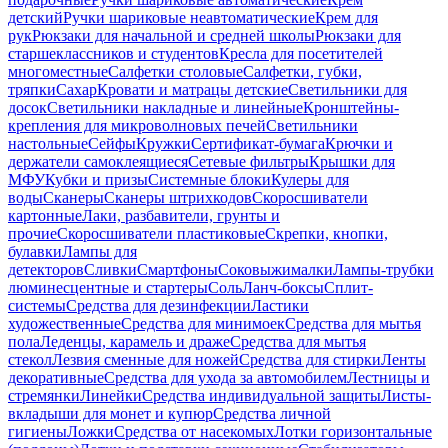
детский
Ручки шариковые неавтоматические
Крем для
рук
Рюкзаки для начальной и средней школы
Рюкзаки для
старшеклассников и студентов
Кресла для посетителей
многоместные
Салфетки столовые
Салфетки, губки,
тряпки
Сахар
Кровати и матрацы детские
Светильники для
досок
Светильники накладные и линейные
Кронштейны-
крепления для микроволновых печей
Светильники
настольные
Сейфы
Кружки
Сертификат-бумага
Крючки и
держатели самоклеящиеся
Сетевые фильтры
Крышки для
МФУ
Кубки и призы
Системные блоки
Кулеры для
воды
Сканеры
Сканеры штрихкодов
Скоросшиватели
картонные
Лаки, разбавители, грунты и
прочие
Скоросшиватели пластиковые
Скрепки, кнопки,
булавки
Лампы для
детекторов
Сливки
Смартфоны
Соковыжималки
Лампы-трубки
люминесцентные и стартеры
Соль
Ланч-боксы
Сплит-
системы
Средства для дезинфекции
Ластики
художественные
Средства для минимоек
Средства для мытья
пола
Леденцы, карамель и драже
Средства для мытья
стекол
Лезвия сменные для ножей
Средства для стирки
Ленты
декоративные
Средства для ухода за автомобилем
Лестницы и
стремянки
Линейки
Средства индивидуальной защиты
Листы-
вкладыши для монет и купюр
Средства личной
гигиены
Ложки
Средства от насекомых
Лотки горизонтальные