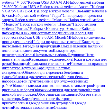
мебели "V-500"
Кабели USB 3.0 AM-AF
Набор мягкой мебели
"V-600"
Кабели USB A
Набор мягкой мебели "Аксель"
Кабели
VGA/SVGA (D-SUB)
Набор мягкой мебели "Ва-Банк"
Кабели в
бухтах
Набор мягкой мебели "Гарда"
Спецодежда и средства
защиты
Набор мягкой мебели "Милано"
Набор мягкой мебели
"Модесто"
Набор мягкой мебели "Наполи"
Набор мягкой
мебели "Ригель"
Наборы <Клавиатура + мышь>
Кабели-
патчкорды RJ45 (для сетевых соединений)
Наборы для
творчества
Кабель USB 3.0 AM-MicroBM
Наборы письменных
принадлежностей
Наборы подарочные с ручкой
Календари
настольные
Наградная продукция
Калька
Наклейки
Наклейки
для опечатывания документов
Калькуляторы
инженерные
Столы
Настольные наборы
Наушники
Нити,
шпагаты и иглы
Карандаши механические
Ножи и коврики для
резки
Ножницы
Карандаши специальные
Нормативно-правовая
литература
Ноутбуки
Карандаши цветные
акварельные
Обложки для переплета
Телефоны и
факсы
Обложки для термопереплета
Картон белый в
наборах
Картон грунтованный для художественных
работ
Обложки-книжки для планшетных компьютеров
Картон
цветной в наборах
Обложки-книжки для телефонов
Картон
цветной для поделок
Обогреватели масляные
Обогреватели-
конвекторы
Картофельное пюре быстрого
приготовления
Одежда зимняя
Картридеры
Одежда
летняя
Картриджи аэрозольные
Одежда