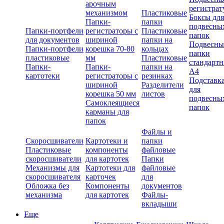
арочным
регистрат
механизмом
Пластиковые
Боксы для
Папки-
папки
подвесны
Папки-портфели
регистраторы с
Пластиковые
папок
для документов
шириной
папки на
Подвесны
Папки-портфели
корешка 70-80
кольцах
папки
пластиковые
мм
Пластиковые
стандарт
Папки-
Папки-
папки на
А4
картотеки
регистраторы с
резинках
Подставк
шириной
Разделители
для
корешка 50 мм
листов
подвесны
Самоклеящиеся
папок
карманы для
папок
Файлы и
Скоросшиватели
Картотеки и
папки
Пластиковые
компоненты
файловые
скоросшиватели
для картотек
Папки
Механизмы для
Картотеки для
файловые
скоросшивателя
карточек
для
Обложка без
Компоненты
документов
механизма
для картотек
Файлы-
вкладыши
Еще