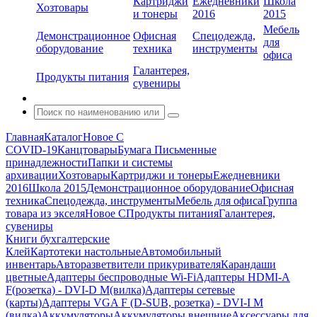
Картриджи
Ежедневники
Школа
Хозтовары
и тонеры
2016
2015
Мебель
Демонстрационное
Офисная
Спецодежда,
для
оборудование
техника
инструменты
офиса
Галантерея,
Продукты питания
сувениры
Главная
Каталог
Новое С
COVID-19
Канцтовары
Бумага
Письменные
принадлежности
Папки и системы
архивации
Хозтовары
Картриджи и тонеры
Ежедневники
2016
Школа 2015
Демонстрационное оборудование
Офисная
техника
Спецодежда, инструменты
Мебель для офиса
Группа
товара из экселя
Новое С
Продукты питания
Галантерея,
сувениры
Книги бухгалтерские
Клей
Картотеки настольные
Автомобильный
инвентарь
Авторазветвители прикуривателя
Карандаши
цветные
Адаптеры беспроводные Wi-Fi
Адаптеры HDMI-A
F(розетка) - DVI-D M(вилка)
Адаптеры сетевые
(карты)
Адаптеры VGA F (D-SUB, розетка) - DVI-I M
(вилка)
Аккумуляторы
Аккумуляторы внешние
Аксессуары для