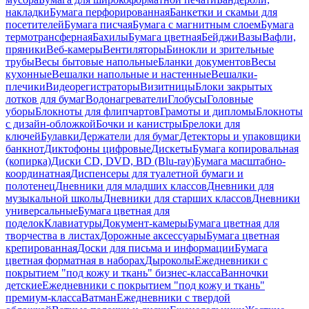
накладки
Бумага перфорированная
Банкетки и скамьи для
посетителей
Бумага писчая
Бумага с магнитным слоем
Бумага
термотрансферная
Бахилы
Бумага цветная
Бейджи
Вазы
Вафли,
пряники
Веб-камеры
Вентиляторы
Бинокли и зрительные
трубы
Весы бытовые напольные
Бланки документов
Весы
кухонные
Вешалки напольные и настенные
Вешалки-
плечики
Видеорегистраторы
Визитницы
Блоки закрытых
лотков для бумаг
Водонагреватели
Глобусы
Головные
уборы
Блокноты для флипчартов
Грамоты и дипломы
Блокноты
с дизайн-обложкой
Бочки и канистры
Брелоки для
ключей
Булавки
Держатели для бумаг
Детекторы и упаковщики
банкнот
Диктофоны цифровые
Дискеты
Бумага копировальная
(копирка)
Диски CD, DVD, BD (Blu-ray)
Бумага масштабно-
координатная
Диспенсеры для туалетной бумаги и
полотенец
Дневники для младших классов
Дневники для
музыкальной школы
Дневники для старших классов
Дневники
универсальные
Бумага цветная для
поделок
Клавиатуры
Документ-камеры
Бумага цветная для
творчества в листах
Дорожные аксессуары
Бумага цветная
крепированная
Доски для письма и информации
Бумага
цветная форматная в наборах
Дыроколы
Ежедневники с
покрытием "под кожу и ткань" бизнес-класса
Ванночки
детские
Ежедневники с покрытием "под кожу и ткань"
премиум-класса
Ватман
Ежедневники с твердой