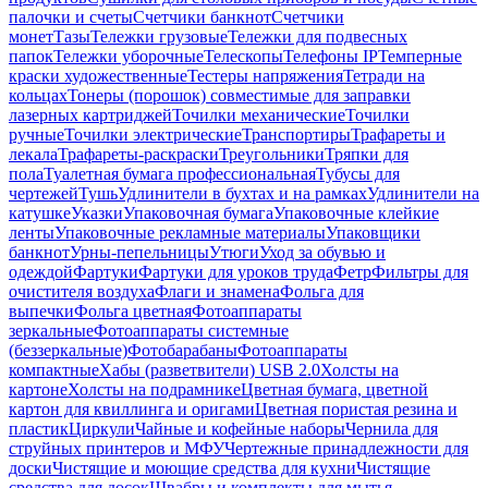
палочки и счеты
Счетчики банкнот
Счетчики
монет
Тазы
Тележки грузовые
Тележки для подвесных
папок
Тележки уборочные
Телескопы
Телефоны IP
Темперные
краски художественные
Тестеры напряжения
Тетради на
кольцах
Тонеры (порошок) совместимые для заправки
лазерных картриджей
Точилки механические
Точилки
ручные
Точилки электрические
Транспортиры
Трафареты и
лекала
Трафареты-раскраски
Треугольники
Тряпки для
пола
Туалетная бумага профессиональная
Тубусы для
чертежей
Тушь
Удлинители в бухтах и на рамках
Удлинители на
катушке
Указки
Упаковочная бумага
Упаковочные клейкие
ленты
Упаковочные рекламные материалы
Упаковщики
банкнот
Урны-пепельницы
Утюги
Уход за обувью и
одеждой
Фартуки
Фартуки для уроков труда
Фетр
Фильтры для
очистителя воздуха
Флаги и знамена
Фольга для
выпечки
Фольга цветная
Фотоаппараты
зеркальные
Фотоаппараты системные
(беззеркальные)
Фотобарабаны
Фотоаппараты
компактные
Хабы (разветвители) USB 2.0
Холсты на
картоне
Холсты на подрамнике
Цветная бумага, цветной
картон для квиллинга и оригами
Цветная пористая резина и
пластик
Циркули
Чайные и кофейные наборы
Чернила для
струйных принтеров и МФУ
Чертежные принадлежности для
доски
Чистящие и моющие средства для кухни
Чистящие
средства для досок
Швабры и комплекты для мытья