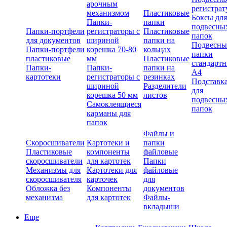
арочным
регистрат
механизмом
Пластиковые
Боксы для
Папки-
папки
подвесны
Папки-портфели
регистраторы с
Пластиковые
папок
для документов
шириной
папки на
Подвесны
Папки-портфели
корешка 70-80
кольцах
папки
пластиковые
мм
Пластиковые
стандарт
Папки-
Папки-
папки на
А4
картотеки
регистраторы с
резинках
Подставк
шириной
Разделители
для
корешка 50 мм
листов
подвесны
Самоклеящиеся
папок
карманы для
папок
Файлы и
Скоросшиватели
Картотеки и
папки
Пластиковые
компоненты
файловые
скоросшиватели
для картотек
Папки
Механизмы для
Картотеки для
файловые
скоросшивателя
карточек
для
Обложка без
Компоненты
документов
механизма
для картотек
Файлы-
вкладыши
Еще