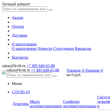
Личный кабинет
Акции
Оплата
Доставка
О канцтоварах
О канцтоварах
Новости
Сотрудники
Вакансии
Контакты
zakaz@kvik.ru
+7 495 649-65-88
zakaz@kvik.ru
+7 495 649-65-88
Товаров:
0
Товаров:
0
на
0 руб.
Меню
COVID-19
Средст
Мыло
Салфетки
дезинф
Дозаторы
антибактериальное
антибактериальные
и