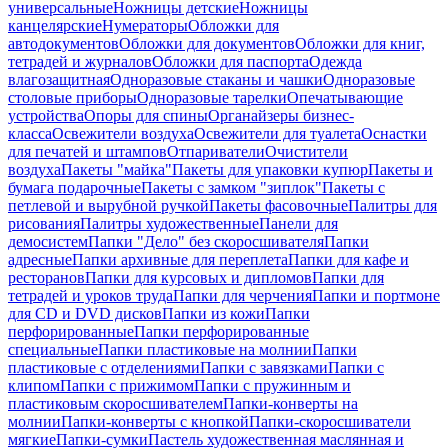
универсальные
Ножницы детские
Ножницы
канцелярские
Нумераторы
Обложки для
автодокументов
Обложки для документов
Обложки для книг,
тетрадей и журналов
Обложки для паспорта
Одежда
влагозащитная
Одноразовые стаканы и чашки
Одноразовые
столовые приборы
Одноразовые тарелки
Опечатывающие
устройства
Опоры для спины
Органайзеры бизнес-
класса
Освежители воздуха
Освежители для туалета
Оснастки
для печатей и штампов
Отпариватели
Очистители
воздуха
Пакеты "майка"
Пакеты для упаковки купюр
Пакеты и
бумага подарочные
Пакеты с замком "зиплок"
Пакеты с
петлевой и вырубной ручкой
Пакеты фасовочные
Палитры для
рисования
Палитры художественные
Панели для
демосистем
Папки "Дело" без скоросшивателя
Папки
адресные
Папки архивные для переплета
Папки для кафе и
ресторанов
Папки для курсовых и дипломов
Папки для
тетрадей и уроков труда
Папки для черчения
Папки и портмоне
для CD и DVD дисков
Папки из кожи
Папки
перфорированные
Папки перфорированные
специальные
Папки пластиковые на молнии
Папки
пластиковые с отделениями
Папки с завязками
Папки с
клипом
Папки с прижимом
Папки с пружинным и
пластиковым скоросшивателем
Папки-конверты на
молнии
Папки-конверты с кнопкой
Папки-скоросшиватели
мягкие
Папки-сумки
Пастель художественная маслянная и