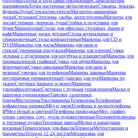
(поддоны)
Лотки и подставки секционные
Стабилизаторы
напряжения
Лотки настенные металлические
Стаканы, бокалы,
фужеры
Лупы
Стеклоочистители
Магнитно-маркерные
доски
Стеллажи
Степлеры, скобы, антистеплеры
Магниты для
досок
Стержни, чернила, тушь
Стойки и подставки для
бумаг
Маринаторы
Столы для офисных столовых, баров и
кафе
Маркерные доски детские
Столы журнальные и
сервировочные
Столы компьютерные
Маркеры для CD и
DVD
Маркеры для досок
Маркеры для окон и
стекла
Сувенирная продукция
Маркеры для пленок
Сумки
деловые с отделением для ноутбука и планшетов
Маркеры для
промышленной графики
Сумки для обуви
Маркеры для
флипчартов
Сумки школьные
Маркеры для шин и
резины
Сумочки для телефонов
Маркеры лаковые
Маркеры
нестираемые перманентные
Сушилки для рук
Маркеры по
ткани
Счетчики банкнот и монет
Маркеры
ультрафиолетовые
Счетчики с ручным управлением
Маски и
шапочки одноразовые
Тарелки, салатники,
блюда
Мастихины
Текстмаркеры
Телевизоры
Телефонные
алфавитные книжки
Мёд и джем
Телефоны и радиотелефоны
IP
Мел белый и цветной
Телефоны проводные
Мел, графит,
сепия, сангина, соус, уголь художественные
Тепловентиляторы
и тепловые пушки
Тепловые завесы
Мелки и карандаши
восковые
Термопленки для факсов
Термосы
Метеостанции и
барометры
Тетради 12-24 листов
Механизмы для