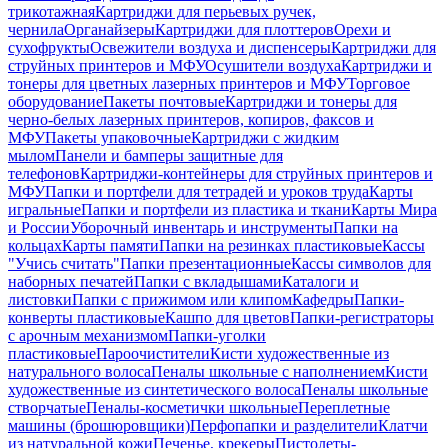
трикотажная
Картриджи для перьевых ручек,
чернила
Органайзеры
Картриджи для плоттеров
Орехи и
сухофрукты
Освежители воздуха и диспенсеры
Картриджи для
струйных принтеров и МФУ
Осушители воздуха
Картриджи и
тонеры для цветных лазерных принтеров и МФУ
Торговое
оборудование
Пакеты почтовые
Картриджи и тонеры для
черно-белых лазерных принтеров, копиров, факсов и
МФУ
Пакеты упаковочные
Картриджи с жидким
мылом
Панели и бамперы защитные для
телефонов
Картриджи-контейнеры для струйных принтеров и
МФУ
Папки и портфели для тетрадей и уроков труда
Карты
игральные
Папки и портфели из пластика и ткани
Карты Мира
и России
Уборочный инвентарь и инструменты
Папки на
кольцах
Карты памяти
Папки на резинках пластиковые
Кассы
"Учись считать"
Папки презентационные
Кассы символов для
наборных печатей
Папки с вкладышами
Каталоги и
листовки
Папки с прижимом или клипом
Кафедры
Папки-
конверты пластиковые
Кашпо для цветов
Папки-регистраторы
с арочным механизмом
Папки-уголки
пластиковые
Пароочистители
Кисти художественные из
натурального волоса
Пеналы школьные с наполнением
Кисти
художественные из синтетического волоса
Пеналы школьные
створчатые
Пеналы-косметички школьные
Переплетные
машины (брошюровщики)
Перфопапки и разделители
Клатчи
из натуральной кожи
Печенье, крекеры
Пистолеты-