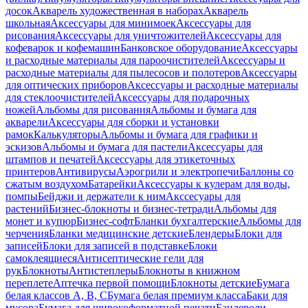
досок
Акварель художественная в наборах
Акварель
школьная
Аксессуары для минимоек
Аксессуары для
рисования
Аксессуары для уничтожителей
Аксессуары для
кофеварок и кофемашин
Банковское оборудование
Аксессуары
и расходные материалы для пароочистителей
Аксессуары и
расходные материалы для пылесосов и полотеров
Аксессуары
для оптических приборов
Аксессуары и расходные материалы
для стеклоочистителей
Аксессуары для подарочных
ножей
Альбомы для рисования
Альбомы и бумага для
акварели
Аксессуары для сборки и установки
рамок
Калькуляторы
Альбомы и бумага для графики и
эскизов
Альбомы и бумага для пастели
Аксессуары для
штампов и печатей
Аксессуары для этикеточных
принтеров
Антивирусы
Аэрогрили и электропечи
Баллоны со
сжатым воздухом
Батарейки
Аксессуары к кулерам для воды,
помпы
Бейджи и держатели к ним
Акссесуары для
растений
Бизнес-блокноты и бизнес-тетради
Альбомы для
монет и купюр
Бизнес-софт
Бланки бухгалтерские
Альбомы для
черчения
Бланки медицинские детские
Блендеры
Блоки для
записей
Блоки для записей в подставке
Блоки
самоклеящиеся
Антисептические гели для
рук
Блокноты
Антистеплеры
Блокноты в книжном
переплете
Аптечка первой помощи
Блокноты детские
Бумага
белая классов А, В, С
Бумага белая премиум класса
Баки для
мусора
Бумага для широкоформатной печати
Бандероли,