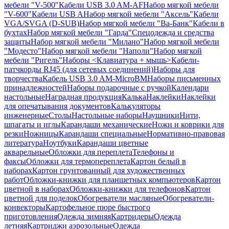
мебели "V-500"
Кабели USB 3.0 AM-AF
Набор мягкой мебели
"V-600"
Кабели USB A
Набор мягкой мебели "Аксель"
Кабели
VGA/SVGA (D-SUB)
Набор мягкой мебели "Ва-Банк"
Кабели в
бухтах
Набор мягкой мебели "Гарда"
Спецодежда и средства
защиты
Набор мягкой мебели "Милано"
Набор мягкой мебели
"Модесто"
Набор мягкой мебели "Наполи"
Набор мягкой
мебели "Ригель"
Наборы <Клавиатура + мышь>
Кабели-
патчкорды RJ45 (для сетевых соединений)
Наборы для
творчества
Кабель USB 3.0 AM-MicroBM
Наборы письменных
принадлежностей
Наборы подарочные с ручкой
Календари
настольные
Наградная продукция
Калька
Наклейки
Наклейки
для опечатывания документов
Калькуляторы
инженерные
Столы
Настольные наборы
Наушники
Нити,
шпагаты и иглы
Карандаши механические
Ножи и коврики для
резки
Ножницы
Карандаши специальные
Нормативно-правовая
литература
Ноутбуки
Карандаши цветные
акварельные
Обложки для переплета
Телефоны и
факсы
Обложки для термопереплета
Картон белый в
наборах
Картон грунтованный для художественных
работ
Обложки-книжки для планшетных компьютеров
Картон
цветной в наборах
Обложки-книжки для телефонов
Картон
цветной для поделок
Обогреватели масляные
Обогреватели-
конвекторы
Картофельное пюре быстрого
приготовления
Одежда зимняя
Картридеры
Одежда
летняя
Картриджи аэрозольные
Одежда