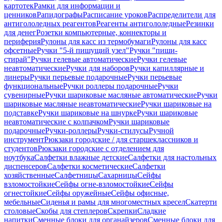
картотек
Рамки для информации и
ценников
Рапидографы
Расписание уроков
Распределители для
антигололедных реагентов
Реагенты антигололедные
Резинки
для денег
Розетки компьютерные, коннекторы и
периферия
Рулоны для касс из термобумаги
Рулоны для касс
офсетные
Ручки "5-й пишущий узел"
Ручки "пиши-
стирай"
Ручки гелевые автоматические
Ручки гелевые
неавтоматические
Ручки для наборов
Ручки капиллярные и
линеры
Ручки перьевые подарочные
Ручки перьевые
функциональные
Ручки роллеры подарочные
Ручки
сувенирные
Ручки шариковые масляные автоматические
Ручки
шариковые масляные неавтоматические
Ручки шариковые на
подставке
Ручки шариковые на шнурке
Ручки шариковые
неавтоматические с колпачком
Ручки шариковые
подарочные
Ручки-роллеры
Ручки-стилусы
Ручной
инструмент
Рюкзаки городские / для старшеклассников и
студентов
Рюкзаки городские с отделением для
ноутбука
Салфетки влажные детские
Салфетки для настольных
диспенсеров
Салфетки косметические
Салфетки
хозяйственные
Салфетницы
Сахарницы
Сейфы
взломостойкие
Сейфы огне-взломостойкие
Сейфы
огнестойкие
Сейфы оружейные
Сейфы офисные,
мебельные
Сиденья и рамы для многоместных кресел
Скатерти
столовые
Скобы для степлеров
Скрепки
Сладкие
напитки
Сменные блоки для органайзеров
Сменные блоки для