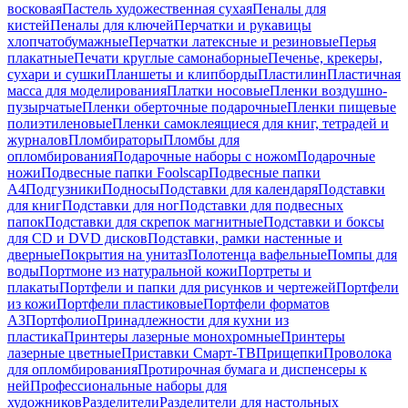
восковая
Пастель художественная сухая
Пеналы для
кистей
Пеналы для ключей
Перчатки и рукавицы
хлопчатобумажные
Перчатки латексные и резиновые
Перья
плакатные
Печати круглые самонаборные
Печенье, крекеры,
сухари и сушки
Планшеты и клипборды
Пластилин
Пластичная
масса для моделирования
Платки носовые
Пленки воздушно-
пузырчатые
Пленки оберточные подарочные
Пленки пищевые
полиэтиленовые
Пленки самоклеящиеся для книг, тетрадей и
журналов
Пломбираторы
Пломбы для
опломбирования
Подарочные наборы с ножом
Подарочные
ножи
Подвесные папки Foolscap
Подвесные папки
А4
Подгузники
Подносы
Подставки для календаря
Подставки
для книг
Подставки для ног
Подставки для подвесных
папок
Подставки для скрепок магнитные
Подставки и боксы
для CD и DVD дисков
Подставки, рамки настенные и
дверные
Покрытия на унитаз
Полотенца вафельные
Помпы для
воды
Портмоне из натуральной кожи
Портреты и
плакаты
Портфели и папки для рисунков и чертежей
Портфели
из кожи
Портфели пластиковые
Портфели форматов
А3
Портфолио
Принадлежности для кухни из
пластика
Принтеры лазерные монохромные
Принтеры
лазерные цветные
Приставки Смарт-ТВ
Прищепки
Проволока
для опломбирования
Протирочная бумага и диспенсеры к
ней
Профессиональные наборы для
художников
Разделители
Разделители для настольных