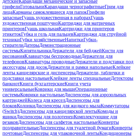
детские
Карандаши механические и запасные
грифели
Готовальни
Карандаши чернографитные
Грим для
лица
Карманы самоклеящиеся для папок
Грифели
запасные
Гуашь художественная в наборах
Гуашь
художественная поштучно
Картриджи для матричных
принтеров
Гуашь школьная
Картриджи для принтеров
этикеток
Губка и гель для пальцев
Картриджи для струйной
техники
Губки хозяйственные
Напитки
Губки-
стиратели
Датеры
Демонстрационные
системы
Кипятильники
Держатели для бейджей
Кисти для
рисования
Клавиатуры беспроводные
Держатели для
телефонов
Клавиатуры проводные
Держатели и подставки под
аксессуары для досок
Держатели и рамки напольные
Клейкие
ленты канцелярские и диспенсеры
Держатели, таблички и
подставки настольные
Клейкие ленты специальные
Детекторы
банкнот
Книги бухгалтерские
Книги учета
универсальные
Коврики для мыши
Операционные
системы
Коврики настольные
Диспенсеры для аэрозольных
картриджей
Колеса для кресел
Диспенсеры для
блоков
Колонки
Диспенсеры для жидкого мыла
Коммутаторы
(Switch)
Диспенсеры для канцелярской ленты
Комоды и
ящики
Диспенсеры для полотенец
Комплектующие для
резаков
Диспенсеры для салфеток настольные
Конверты
поздравительные
Диспенсеры для туалетной бумаги
Конверты
почтовые
Диспенсеры для упаковочной ленты
Кондиционеры