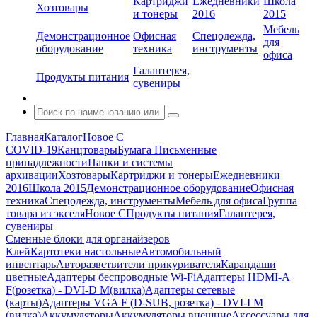
Картриджи
Ежедневники
Школа
Хозтовары
и тонеры
2016
2015
Мебель
Демонстрационное
Офисная
Спецодежда,
для
оборудование
техника
инструменты
офиса
Галантерея,
Продукты питания
сувениры
Главная
Каталог
Новое С
COVID-19
Канцтовары
Бумага
Письменные
принадлежности
Папки и системы
архивации
Хозтовары
Картриджи и тонеры
Ежедневники
2016
Школа 2015
Демонстрационное оборудование
Офисная
техника
Спецодежда, инструменты
Мебель для офиса
Группа
товара из экселя
Новое С
Продукты питания
Галантерея,
сувениры
Сменные блоки для органайзеров
Клей
Картотеки настольные
Автомобильный
инвентарь
Авторазветвители прикуривателя
Карандаши
цветные
Адаптеры беспроводные Wi-Fi
Адаптеры HDMI-A
F(розетка) - DVI-D M(вилка)
Адаптеры сетевые
(карты)
Адаптеры VGA F (D-SUB, розетка) - DVI-I M
(вилка)
Аккумуляторы
Аккумуляторы внешние
Аксессуары для