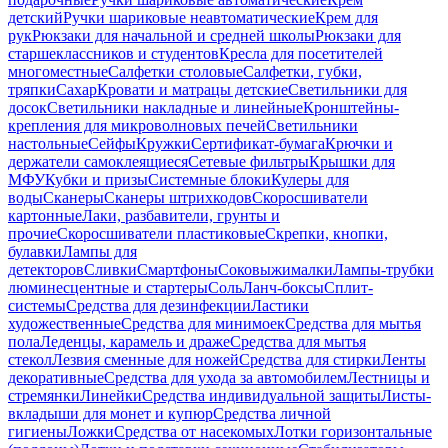
детский
Ручки шариковые неавтоматические
Крем для
рук
Рюкзаки для начальной и средней школы
Рюкзаки для
старшеклассников и студентов
Кресла для посетителей
многоместные
Салфетки столовые
Салфетки, губки,
тряпки
Сахар
Кровати и матрацы детские
Светильники для
досок
Светильники накладные и линейные
Кронштейны-
крепления для микроволновых печей
Светильники
настольные
Сейфы
Кружки
Сертификат-бумага
Крючки и
держатели самоклеящиеся
Сетевые фильтры
Крышки для
МФУ
Кубки и призы
Системные блоки
Кулеры для
воды
Сканеры
Сканеры штрихкодов
Скоросшиватели
картонные
Лаки, разбавители, грунты и
прочие
Скоросшиватели пластиковые
Скрепки, кнопки,
булавки
Лампы для
детекторов
Сливки
Смартфоны
Соковыжималки
Лампы-трубки
люминесцентные и стартеры
Соль
Ланч-боксы
Сплит-
системы
Средства для дезинфекции
Ластики
художественные
Средства для минимоек
Средства для мытья
пола
Леденцы, карамель и драже
Средства для мытья
стекол
Лезвия сменные для ножей
Средства для стирки
Ленты
декоративные
Средства для ухода за автомобилем
Лестницы и
стремянки
Линейки
Средства индивидуальной защиты
Листы-
вкладыши для монет и купюр
Средства личной
гигиены
Ложки
Средства от насекомых
Лотки горизонтальные