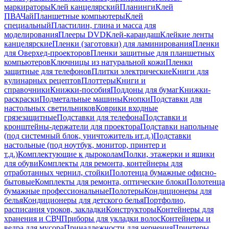
маркираторы
Клей канцелярский
Планинги
Клей
ПВА
Чай
Планшетные компьютеры
Клей
специальный
Пластилин, глина и масса для
моделирования
Плееры DVD
Клей-карандаш
Клейкие ленты
канцелярские
Пленки (заготовки) для ламинирования
Пленки
для Оверхед-проекторов
Пленки защитные для планшетных
компьютеров
Ключницы из натуральной кожи
Пленки
защитные для телефонов
Плитки электрические
Книги для
кулинарных рецептов
Плоттеры
Книги и
справочники
Книжки-пособия
Поддоны для бумаг
Книжки-
раскраски
Подметальные машины
Кнопки
Подставки для
настольных светильников
Коврики входные
грязезащитные
Подставки для телефона
Подставки и
кронштейны-держатели для проектора
Подставки напольные
(под системный блок, уничтожитель ит.д.)
Подставки
настольные (под ноутбук, монитор, принтер и
т.д.)
Комплектующие к дыроколам
Полки, этажерки и ящики
для обуви
Комплекты для ремонта, контейнеры для
отработанных чернил, стойки
Полотенца бумажные офисно-
бытовые
Комплекты для ремонта, оптические блоки
Полотенца
бумажные профессиональные
Полотеры
Кондиционеры для
белья
Кондиционеры для детского белья
Портфолио,
расписания уроков, закладки
Конструкторы
Контейнеры для
хранения и СВЧ
Приборы для укладки волос
Контейнеры и
ведра для мусора
Принадлежности для черчения
Принтеры