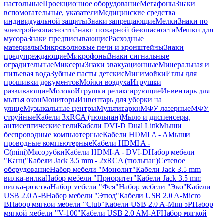
настольные
Проекционное оборудование
Мегафоны
Знаки
вспомогательные, указатели
Медицинские средства
индивидуальной защиты
Знаки запрещающие
Мелки
Знаки по
электробезопасности
Знаки пожарной безопасности
Мешки для
мусора
Знаки предписывающие
Расходные
материалы
Микроволновые печи и кронштейны
Знаки
предупреждающие
Микрофоны
Знаки сигнальные,
оградительные
Миксеры
Знаки эвакуационные
Минеральная и
питьевая вода
Зубные пасты детские
Минимойки
Иглы для
прошивки документов
Мойки воздуха
Игрушки
развивающие
Молоко
Игрушки релаксирующие
Инвентарь для
мытья окон
Мониторы
Инвентарь для уборки на
улице
Музыкальные центры
Мультиварки
МФУ лазерные
МФУ
струйные
Кабели 3xRCA (тюльпан)
Мыло и диспенсеры,
антисептические гели
Кабели DVI-D Dual Link
Мыши
беспроводные компьютерные
Кабели HDMI A - A
Мыши
проводные компьютерные
Кабели HDMI A -
C(mini)
Мясорубки
Кабели HDMI-A - DVI-D
Набор мебели
"Канц"
Кабели Jack 3.5 mm - 2xRCA (тюльпан)
Сетевое
оборудование
Набор мебели "Монолит"
Кабели Jack 3.5 mm
вилка-вилка
Набор мебели "Приоритет"
Кабели Jack 3.5 mm
вилка-розетка
Набор мебели "Фея"
Набор мебели "Эко"
Кабели
USB 2.0 A-B
Набор мебели "Этюд"
Кабели USB 2.0 A-Micro
B
Набор мягкой мебели "Club"
Кабели USB 2.0 A-Mini 5P
Набор
мягкой мебели "V-100"
Кабели USB 2.0 AM-AF
Набор мягкой