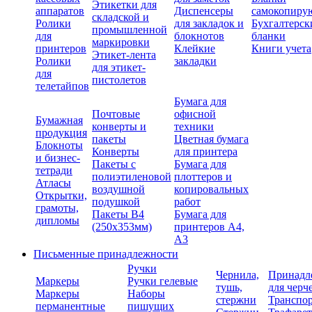
Этикетки для
аппаратов
Диспенсеры
самокопиру
складской и
Ролики
для закладок и
Бухгалтерск
промышленной
для
блокнотов
бланки
маркировки
принтеров
Клейкие
Книги учета
Этикет-лента
Ролики
закладки
для этикет-
для
пистолетов
телетайпов
Бумага для
Почтовые
офисной
Бумажная
конверты и
техники
продукция
пакеты
Цветная бумага
Блокноты
Конверты
для принтера
и бизнес-
Пакеты с
Бумага для
тетради
полиэтиленовой
плоттеров и
Атласы
воздушной
копировальных
Открытки,
подушкой
работ
грамоты,
Пакеты В4
Бумага для
дипломы
(250х353мм)
принтеров А4,
А3
Письменные принадлежности
Ручки
Чернила,
Принадл
Маркеры
Ручки гелевые
тушь,
для черч
Маркеры
Наборы
стержни
Транспо
перманентные
пишущих