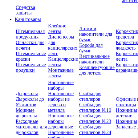
антисе
Средства
защиты
Канцтовары
Клейкие
Лотки и
Штемпельная
ленты
Корректи
накопители для
продукция
Диспенсеры
средства
бумаг
Оснастки для
для
Корректи
Короба для
печати
канцелярских
жидкость
бумаг
Штемпельные
лент
Корректи
Вертикальные
краски
Канцелярские
лента
накопители
Штемпельные
ленты
Корректи
Комплектующие
подушки
Монтажные
карандаш
для лотков
ленты
Настольные
наборы
Дыроколы
Настольные
Скобы для
Дыроколы до
наборы из
степлеров
Офисные 
65 листов
дерева и
Скобы для
ножницы
Мощные
металла
степлеров №10
Ножницы
дыроколы
Настольные
Скобы для
детские
Расходные
наборы
степлеров №23
Ножницы
материалы для
деревянные
Скобы для
Запасные 
дыроколов
Настольные
степлеров №24
наборы