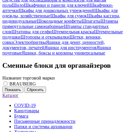
пола
Шило
Шкафчики и панели для ключей
Шкафчики-
аптечки
Шкафы для дошкольных учреждений
Шкафы для
одежды, хозяйственные
Шкафы для сумок
Шкафы кассира,
индивидуальные
Шоколадные конфеты
Шпагаты
Штампы
прямоугольные самонаборные
Штампы стандартных
слов
Штативы для селфи
Штемпельная краска
Штемпельные
подушки
Штопоры и открывалки
Щетки, веники,
совки
Электробритвы
Ящики для денег, ценностей,
документов, печатей
Ящики для инструментов
Ящики
почтовые
Ящики, боксы и корзины универсальные
Сменные блоки для органайзеров
Название торговой марки
BRAUBERG
Показать
Сбросить
Каталог
COVID-19
Канцтовары
Бумага
Письменные принадлежности
Папки и системы архивации
Хозтовары