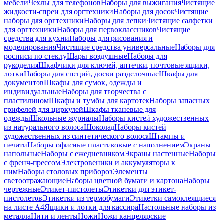
мебели
Чехлы для телефонов
Наборы для выжигания
Чистящие
жидкости-спреи для оргтехники
Наборы для досок
Чистящие
наборы для оргтехники
Наборы для лепки
Чистящие салфетки
для оргтехники
Наборы для первоклассников
Чистящие
средства для кухни
Наборы для рисования и
моделирования
Чистящие средства универсальные
Наборы для
росписи по стеклу
Шары воздушные
Наборы для
рукоделия
Шкафчики для ключей, аптечки, почтовые ящики,
лотки
Наборы для специй, доски разделочные
Шкафы для
документов
Шкафы для сумок, одежды и
индивидуальные
Наборы для творчества с
пластилином
Шкафы и тумбы для картотек
Наборы запасных
грифелей для циркулей
Шкафы тканевые для
одежды
Школьные журналы
Наборы кистей художественных
из натурального волоса
Шоколад
Наборы кистей
художественных из синтетического волоса
Штампы и
печати
Наборы офисные пластиковые с наполнением
Экраны
напольные
Наборы с ежедневником
Экраны настенные
Наборы
с френч-прессом
Электровеники и аккумуляторы к
ним
Наборы столовых приборов
Элементы
светоотражающие
Наборы цветной бумаги и картона
Наборы
чертежные
Этикет-пистолеты
Этикетки для этикет-
пистолетов
Этикетки из термобумаги
Этикетки самоклеящиеся
на листе А4
Ящики и лотки для кассира
Настольные наборы из
металла
Нити и ленты
Ножи
Ножи канцелярские