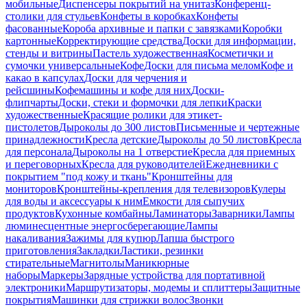
мобильные
Диспенсеры покрытий на унитаз
Конференц-
столики для стульев
Конфеты в коробках
Конфеты
фасованные
Короба архивные и папки с завязками
Коробки
картонные
Корректирующие средства
Доски для информации,
стенды и витрины
Пастель художественная
Косметички и
сумочки универсальные
Кофе
Доски для письма мелом
Кофе и
какао в капсулах
Доски для черчения и
рейсшины
Кофемашины и кофе для них
Доски-
флипчарты
Доски, стеки и формочки для лепки
Краски
художественные
Красящие ролики для этикет-
пистолетов
Дыроколы до 300 листов
Письменные и чертежные
принадлежности
Кресла детские
Дыроколы до 50 листов
Кресла
для персонала
Дыроколы на 1 отверстие
Кресла для приемных
и переговорных
Кресла для руководителей
Ежедневники с
покрытием "под кожу и ткань"
Кронштейны для
мониторов
Кронштейны-крепления для телевизоров
Кулеры
для воды и аксессуары к ним
Емкости для сыпучих
продуктов
Кухонные комбайны
Ламинаторы
Заварники
Лампы
люминесцентные энергосберегающие
Лампы
накаливания
Зажимы для купюр
Лапша быстрого
приготовления
Закладки
Ластики, резинки
стирательные
Магнитолы
Маникюрные
наборы
Маркеры
Зарядные устройства для портативной
электроники
Маршрутизаторы, модемы и сплиттеры
Защитные
покрытия
Машинки для стрижки волос
Звонки