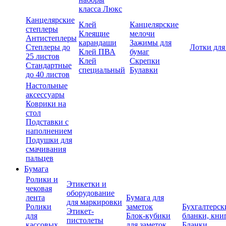
класса Люкс
Канцелярские
Клей
Канцелярские
степлеры
Клеящие
мелочи
Антистеплеры
карандаши
Зажимы для
Степлеры до
Лотки для
Клей ПВА
бумаг
25 листов
Клей
Скрепки
Стандартные
специальный
Булавки
до 40 листов
Настольные
аксессуары
Коврики на
стол
Подставки с
наполнением
Подушки для
смачивания
пальцев
Бумага
Ролики и
Этикетки и
чековая
оборудование
лента
Бумага для
для маркировки
Ролики
заметок
Бухгалтерск
Этикет-
для
Блок-кубики
бланки, кни
пистолеты
кассовых
для заметок
Бланки