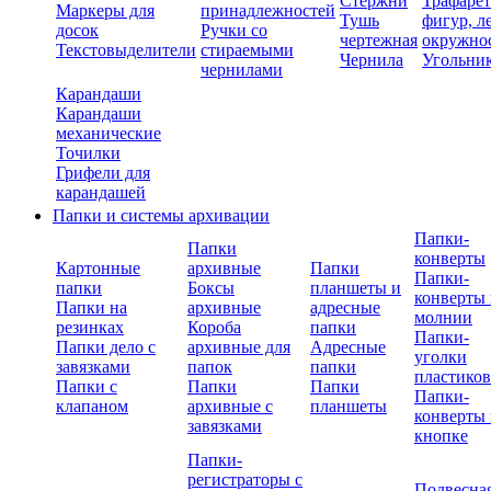
Стержни
Трафаре
Маркеры для
принадлежностей
Тушь
фигур, л
досок
Ручки со
чертежная
окружно
Текстовыделители
стираемыми
Чернила
Угольни
чернилами
Карандаши
Карандаши
механические
Точилки
Грифели для
карандашей
Папки и системы архивации
Папки-
Папки
конверты
Картонные
архивные
Папки
Папки-
папки
Боксы
планшеты и
конверты 
Папки на
архивные
адресные
молнии
резинках
Короба
папки
Папки-
Папки дело с
архивные для
Адресные
уголки
завязками
папок
папки
пластико
Папки с
Папки
Папки
Папки-
клапаном
архивные с
планшеты
конверты 
завязками
кнопке
Папки-
регистраторы с
Подвесна