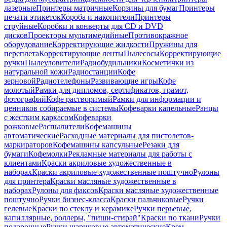
лазерные
Принтеры матричные
Корзины для бумаг
Принтеры
печати этикеток
Короба и накопители
Принтеры
струйные
Коробки и конверты для CD и DVD
дисков
Проекторы мультимедийные
Противокражное
оборудование
Корректирующие жидкости
Пружины для
переплета
Корректирующие ленты
Пылесосы
Корректирующие
ручки
Пылеуловители
Радиобудильники
Косметички из
натуральной кожи
Радиостанции
Кофе
зерновой
Радиотелефоны
Развивающие игры
Кофе
молотый
Рамки для дипломов, сертификатов, грамот,
фотографий
Кофе растворимый
Рамки для информации и
ценников собираемые в системы
Кофеварки капельные
Ранцы
с жестким каркасом
Кофеварки
рожковые
Распылители
Кофемашины
автоматические
Расходные материалы для пистолетов-
маркираторов
Кофемашины капсульные
Резаки для
бумаги
Кофемолки
Рекламные материалы для работы с
клиентами
Краски акриловые художественные в
наборах
Краски акриловые художественные поштучно
Рулоны
для принтера
Краски масляные художественные в
наборах
Рулоны для факсов
Краски масляные художественные
поштучно
Ручки бизнес-класса
Краски пальчиковые
Ручки
гелевые
Краски по стеклу и керамике
Ручки перьевые,
капиллярные, роллеры, "пиши-стирай"
Краски по ткани
Ручки
подарочные
Ручки шариковые автоматические
Крем