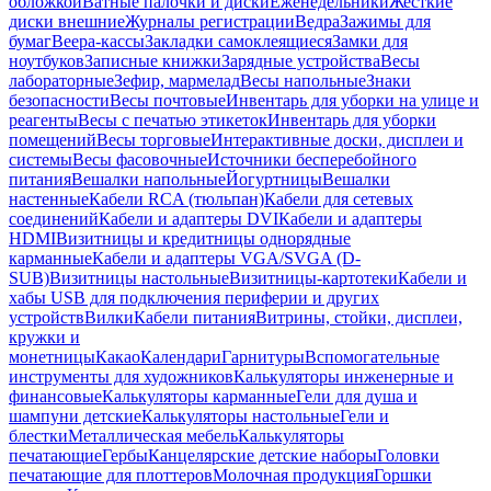
обложкой
Ватные палочки и диски
Еженедельники
Жесткие
диски внешние
Журналы регистрации
Ведра
Зажимы для
бумаг
Веера-кассы
Закладки самоклеящиеся
Замки для
ноутбуков
Записные книжки
Зарядные устройства
Весы
лабораторные
Зефир, мармелад
Весы напольные
Знаки
безопасности
Весы почтовые
Инвентарь для уборки на улице и
реагенты
Весы с печатью этикеток
Инвентарь для уборки
помещений
Весы торговые
Интерактивные доски, дисплеи и
системы
Весы фасовочные
Источники бесперебойного
питания
Вешалки напольные
Йогуртницы
Вешалки
настенные
Кабели RCA (тюльпан)
Кабели для сетевых
соединений
Кабели и адаптеры DVI
Кабели и адаптеры
HDMI
Визитницы и кредитницы однорядные
карманные
Кабели и адаптеры VGA/SVGA (D-
SUB)
Визитницы настольные
Визитницы-картотеки
Кабели и
хабы USB для подключения периферии и других
устройств
Вилки
Кабели питания
Витрины, стойки, дисплеи,
кружки и
монетницы
Какао
Календари
Гарнитуры
Вспомогательные
инструменты для художников
Калькуляторы инженерные и
финансовые
Калькуляторы карманные
Гели для душа и
шампуни детские
Калькуляторы настольные
Гели и
блестки
Металлическая мебель
Калькуляторы
печатающие
Гербы
Канцелярские детские наборы
Головки
печатающие для плоттеров
Молочная продукция
Горшки