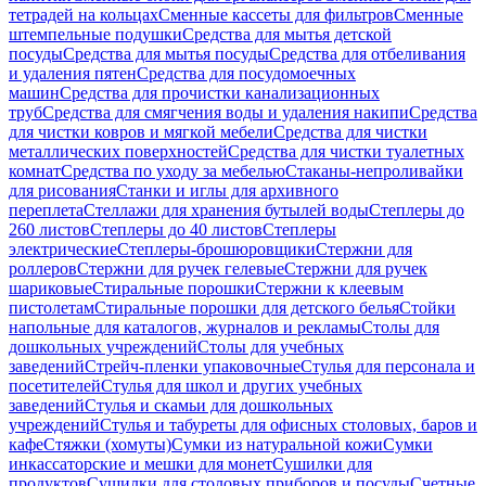
тетрадей на кольцах
Сменные кассеты для фильтров
Сменные
штемпельные подушки
Средства для мытья детской
посуды
Средства для мытья посуды
Средства для отбеливания
и удаления пятен
Средства для посудомоечных
машин
Средства для прочистки канализационных
труб
Средства для смягчения воды и удаления накипи
Средства
для чистки ковров и мягкой мебели
Средства для чистки
металлических поверхностей
Средства для чистки туалетных
комнат
Средства по уходу за мебелью
Стаканы-непроливайки
для рисования
Станки и иглы для архивного
переплета
Стеллажи для хранения бутылей воды
Степлеры до
260 листов
Степлеры до 40 листов
Степлеры
электрические
Степлеры-брошюровщики
Стержни для
роллеров
Стержни для ручек гелевые
Стержни для ручек
шариковые
Стиральные порошки
Стержни к клеевым
пистолетам
Стиральные порошки для детского белья
Стойки
напольные для каталогов, журналов и рекламы
Столы для
дошкольных учреждений
Столы для учебных
заведений
Стрейч-пленки упаковочные
Стулья для персонала и
посетителей
Стулья для школ и других учебных
заведений
Стулья и скамьи для дошкольных
учреждений
Стулья и табуреты для офисных столовых, баров и
кафе
Стяжки (хомуты)
Сумки из натуральной кожи
Сумки
инкассаторские и мешки для монет
Сушилки для
продуктов
Сушилки для столовых приборов и посуды
Счетные