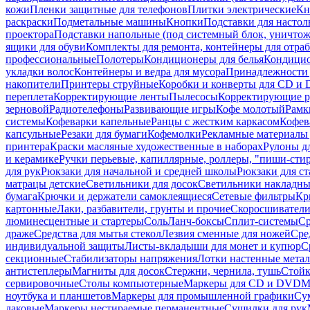
кожи
Пленки защитные для телефонов
Плитки электрические
Кн
раскраски
Подметальные машины
Кнопки
Подставки для настол
проектора
Подставки напольные (под системный блок, уничтожи
ящики для обуви
Комплекты для ремонта, контейнеры для отра
профессиональные
Полотеры
Кондиционеры для белья
Кондицио
укладки волос
Контейнеры и ведра для мусора
Принадлежности 
накопители
Принтеры струйные
Коробки и конверты для CD и
переплета
Корректирующие ленты
Пылесосы
Корректирующие р
зерновой
Радиотелефоны
Развивающие игры
Кофе молотый
Рамк
системы
Кофеварки капельные
Ранцы с жестким каркасом
Кофев
капсульные
Резаки для бумаги
Кофемолки
Рекламные материалы 
принтера
Краски масляные художественные в наборах
Рулоны д
и керамике
Ручки перьевые, капиллярные, роллеры, "пиши-сти
для рук
Рюкзаки для начальной и средней школы
Рюкзаки для ст
матрацы детские
Светильники для досок
Светильники накладны
бумага
Крючки и держатели самоклеящиеся
Сетевые фильтры
Кр
картонные
Лаки, разбавители, грунты и прочие
Скоросшиватели
люминесцентные и стартеры
Соль
Ланч-боксы
Сплит-системы
Ср
драже
Средства для мытья стекол
Лезвия сменные для ножей
Сре
индивидуальной защиты
Листы-вкладыши для монет и купюр
С
секционные
Стабилизаторы напряжения
Лотки настенные мета
антистеплеры
Магниты для досок
Стержни, чернила, тушь
Стойк
сервировочные
Столы компьютерные
Маркеры для CD и DVD
М
ноутбука и планшетов
Маркеры для промышленной графики
Су
лаковые
Маркеры нестираемые перманентные
Сушилки для рук