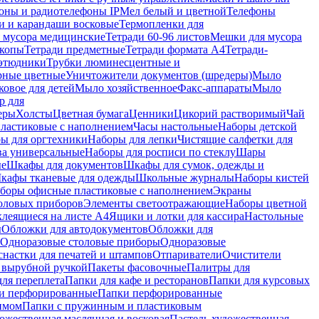
оны и радиотелефоны IP
Мел белый и цветной
Телефоны
и и карандаши восковые
Термопленки для
 мусора медицинские
Тетради 60-96 листов
Мешки для мусора
копы
Тетради предметные
Тетради формата А4
Тетради-
этюдники
Трубки люминесцентные и
рные цветные
Уничтожители документов (шредеры)
Мыло
овое для детей
Мыло хозяйственное
Факс-аппараты
Мыло
р для
еры
Холсты
Цветная бумага
Ценники
Цикорий растворимый
Чай
пластиковые с наполнением
Часы настольные
Наборы детской
ы для оргтехники
Наборы для лепки
Чистящие салфетки для
ва универсальные
Наборы для росписи по стеклу
Шары
ые
Шкафы для документов
Шкафы для сумок, одежды и
кафы тканевые для одежды
Школьные журналы
Наборы кистей
боры офисные пластиковые с наполнением
Экраны
оловых приборов
Элементы светоотражающие
Наборы цветной
клеящиеся на листе А4
Ящики и лотки для кассира
Настольные
ы
Обложки для автодокументов
Обложки для
Одноразовые столовые приборы
Одноразовые
снастки для печатей и штампов
Отпариватели
Очистители
и вырубной ручкой
Пакеты фасовочные
Палитры для
ля переплета
Папки для кафе и ресторанов
Папки для курсовых
и перфорированные
Папки перфорированные
имом
Папки с пружинным и пластиковым
ожественная маслянная и восковая
Пастель художественная