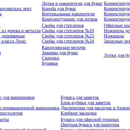
Лотки и накопители для бумаг
Корректирую
нцелярских лент
Короба для бумаг
Корректирую
ы
Вертикальные накопители
Корректирую
Комплектующие для лотков
Корректиру
ы
Скобы для степлеров
Офисные но
из дерева и металла
Скобы для степлеров №10
Ножницы де
 деревянные
Скобы для степлеров №23
Ножницы
 класса Люкс
Скобы для степлеров №24
Запасные ле
Канцелярские мелочи
и
Зажимы для бумаг
Лотки для б
Скрепки
Булавки
е для маркировки
Бумага для заметок
Блок-кубики для заметок
й и промышленной маркировки
Диспенсеры для закладок и блокн
-пистолетов
Клейкие закладки
кеты
Бумага для офисной техники
Цветная бумага для принтера
ой воздушной подушкой
Бумага для плоттеров и копирова