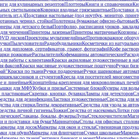
иги для кулинарных рецептов
Плоттеры
Книги и справочники
Кн
ьных светильников
Коврики входные грязезащитные
Подставки д
тель ит.д.)
Подставки настольные (под ноутбук, монитор, принтер
ботанных чернил, стойки
Полотенца бумажные офисно-бытовые
К
неры для детского белья
Портфолио, расписания уроков, закладк
для черчения
Принтеры лазерные
Принтеры матричные
Корзины 
 DVD дисков
Проекторы мультимедийные
Противокражное оборуд
учки
Пылеуловители
Радиобудильники
Косметички из натуральн
и для дипломов, сертификатов, грамот, фотографий
Кофе раство
арки рожковые
Распылители
Кофемашины автоматические
Расход
для работы с клиентами
Краски акриловые художественные в на
ля факсов
Краски масляные художественные поштучно
Ручки бизн
рай"
Краски по ткани
Ручки подарочные
Ручки шариковые автома
аршеклассников и студентов
Кресла для посетителей многоместн
е и линейные
Кронштейны-крепления для микроволновых печей
ышки для МФУ
Кубки и призы
Системные блоки
Кулеры для вод
 пластиковые
Скрепки, кнопки, булавки
Лампы для детекторов
Сл
едства для дезинфекции
Ластики художественные
Средства для 
дства для стирки
Ленты декоративные
Средства для ухода за авт
редства личной гигиены
Ложки
Средства от насекомых
Лотки гор
ллические
Стаканы, бокалы, фужеры
Лупы
Стеклоочистители
Магн
и и подставки для бумаг
Маринаторы
Столы для офисных столовы
аркеры для досок
Маркеры для окон и стекла
Сувенирная продук
мки для обуви
Маркеры для флипчартов
Сумки школьные
Маркеры
Маркеры по ткани
Счетчики банкнот и монет
Маркеры ультрафио