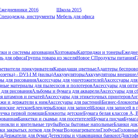
Ежедневники 2016
Школа 2015
Спецодежда, инструменты
Мебель для офиса
пки и системы архивации
Хозтовары
Картриджи и тонеры
Ежедне
ь для офиса
Группа товара из экселя
Новое С
Продукты питания
Г
ветвители прикуривателя
Карандаши цветные
Адаптеры беспрово
зетка) - DVI-I M (вилка)
Аккумуляторы
Аккумуляторы внешние
ры для рисования
Аксессуары для уничтожителей
Аксессуары для
дные материалы для пылесосов и полотеров
Аксессуары для опти
для рисования
Альбомы и бумага для акварели
Аксессуары для с
я штампов и печатей
Аксессуары для этикеточных принтеров
Ан
жи и держатели к ним
Акссесуары для растений
Бизнес-блокноты
инские детские
Блендеры
Блоки для записей
Блоки для записей в 
ечка первой помощи
Блокноты детские
Бумага белая классов А, 
рованная
Банкетки и скамьи для посетителей
Бумага писчая
Бумаг
инокли и зрительные трубы
Весы бытовые напольные
Бланки до
ки закрытых лотков для бумаг
Водонагреватели
Глобусы
Головны
ки
Держатели для бумаг
Детекторы и упаковщики банкнот
Диктоф