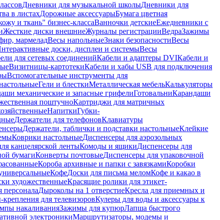
лассов
Дневники для музыкальной школы
Дневники для
тва в листах
Дорожные аксессуары
Бумага цветная
ожу и ткань" бизнес-класса
Ванночки детские
Ежедневники с
и
Жесткие диски внешние
Журналы регистрации
Ведра
Зажимы
фир, мармелад
Весы напольные
Знаки безопасности
Весы
нтерактивные доски, дисплеи и системы
Весы
ели для сетевых соединений
Кабели и адаптеры DVI
Кабели и
ные
Визитницы-картотеки
Кабели и хабы USB для подключения
ры
Вспомогательные инструменты для
настольные
Гели и блестки
Металлическая мебель
Калькуляторы
аши механические и запасные грифели
Готовальни
Карандаши
жественная поштучно
Картриджи для матричных
хозяйственные
Напитки
Губки-
дные
Держатели для телефонов
Клавиатуры
енсеры
Держатели, таблички и подставки настольные
Клейкие
емы
Коврики настольные
Диспенсеры для аэрозольных
ля канцелярской ленты
Комоды и ящики
Диспенсеры для
ной бумаги
Конверты почтовые
Диспенсеры для упаковочной
фасованные
Короба архивные и папки с завязками
Коробки
универсальные
Кофе
Доски для письма мелом
Кофе и какао в
ски художественные
Красящие ролики для этикет-
я персонала
Дыроколы на 1 отверстие
Кресла для приемных и
крепления для телевизоров
Кулеры для воды и аксессуары к
мпы накаливания
Зажимы для купюр
Лапша быстрого
тативной электроники
Маршрутизаторы, модемы и