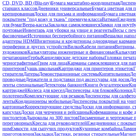
CD, DVD, BD (Blu-ray)
Бумага масштабно-координатная
Диспенс
старших классов
Дневники универсальные
Бумага цветная для 
крепированная
Доски для письма и информации
Бумага цветная
покрытием "под кожу и ткань" премиум-класса
Ватман
Ежеднев
для бумаг
Веера-кассы
Закладки самоклеящиеся
Замки для ноутб
почтовые
Инвентарь для уборки на улице и реагенты
Весы с печ
фасовочные
Источники бесперебойного питания
Вешалки напо
адаптеры HDMI
Визитницы и кредитницы однорядные карман
периферии и других устройств
Вилки
Кабели питания
Витрины, 
художников
Калькуляторы инженерные и финансовые
Калькуля
печатающие
Гербы
Канцелярские детские наборы
Головки печат
чернографитные
Грим для лица
Карманы самоклеящиеся для па
принтеров
Гуашь школьная
Картриджи для принтеров этикеток
Г
стиратели
Датеры
Демонстрационные системы
Кипятильники
Де
проводные
Держатели и подставки под аксессуары для досок
Де
ленты специальные
Детекторы банкнот
Книги бухгалтерские
Кн
картриджей
Колеса для кресел
Диспенсеры для блоков
Колонки
Д
полотенец
Комплектующие для резаков
Диспенсеры для салфето
ленты
Кондиционеры мобильные
Диспенсеры покрытий на уни
картонные
Корректирующие средства
Доски для информации, с
капсулах
Доски для черчения и рейсшины
Кофемашины и кофе д
пистолетов
Дыроколы до 300 листов
Письменные и чертежные 
переговорных
Кресла для руководителей
Ежедневники с покрыт
ним
Емкости для сыпучих продуктов
Кухонные комбайны
Ламин
приготовления
Закладки
Ластики, резинки стирательные
Магни