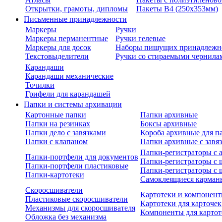
Открытки, грамоты, дипломы
Пакеты В4 (250х353мм)
Письменные принадлежности
Маркеры
Ручки
Маркеры перманентные
Ручки гелевые
Маркеры для досок
Наборы пишущих принадлежн
Текстовыделители
Ручки со стираемыми чернила
Карандаши
Карандаши механические
Точилки
Грифели для карандашей
Папки и системы архивации
Картонные папки
Папки архивные
Папки на резинках
Боксы архивные
Папки дело с завязками
Короба архивные для п
Папки с клапаном
Папки архивные с завя
Папки-регистраторы с
Папки-портфели для документов
Папки-регистраторы с 
Папки-портфели пластиковые
Папки-регистраторы с 
Папки-картотеки
Самоклеящиеся карман
Скоросшиватели
Картотеки и компонент
Пластиковые скоросшиватели
Картотеки для карточек
Механизмы для скоросшивателя
Компоненты для картот
Обложка без механизма