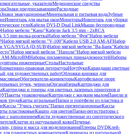
помогательные, указатели
Медицинские средства
ора
Знаки предписывающие
Расходные
ы
Знаки эвакуационные
Минеральная и питьевая вода
Зубные
ие
Инвентарь для мытья окон
Мониторы
Инвентарь для уборки
птические гели
Кабели DVI-D Dual Link
Мыши беспроводные
D
Набор мебели "Канц"
Кабели Jack 3.5 mm - 2xRCA
k 3.5 mm вилка-розетка
Набор мебели "Фея"
Набор мебели
P
Набор мягкой мебели "V-100"
Кабели USB 2.0 AM-AF
Набор
ли VGA/SVGA (D-SUB)
Набор мягкой мебели "Ва-Банк"
Кабели
есто"
Набор мягкой мебели "Наполи"
Набор мягкой мебели
0 AM-MicroBM
Наборы письменных принадлежностей
Наборы
куляторы инженерные
Столы
Настольные
Нормативно-правовая литература
Ноутбуки
Карандаши цветные
ый для художественных работ
Обложки-книжки для
 масляные
Обогреватели-конвекторы
Картофельное пюре
перьевых ручек, чернила
Органайзеры
Картриджи для
а
Картриджи и тонеры для цветных лазерных принтеров и
МФУ
Пакеты упаковочные
Картриджи с жидким мылом
Панели и
ков труда
Карты игральные
Папки и портфели из пластика и
ые
Кассы "Учись считать"
Папки презентационные
Кассы
рты пластиковые
Кашпо для цветов
Папки-регистраторы с
ые с наполнением
Кисти художественные из синтетического
лители
Клатчи из натуральной кожи
Печенье,
лин, глина и масса для моделирования
Плееры DVD
Клей-
е для планшетных компьютеров
Ключницы из натуральной