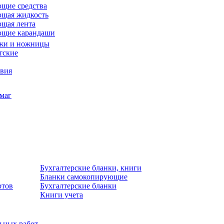
щие средства
щая жидкость
щая лента
ющие карандаши
жи и ножницы
тские
звия
умаг
Бухгалтерские бланки, книги
Бланки самокопирующие
отов
Бухгалтерские бланки
Книги учета
льных работ