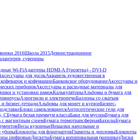
вники 2016
Школа 2015
Демонстрационное
алантерея, сувениры
дные Wi-Fi
Адаптеры HDMI-A F(розетка) - DVI-D
Аксессуары для досок
Акварель художественная в
 кофеварок и кофемашин
Банковское оборудование
Аксессуары и
ческих приборов
Аксессуары и расходные материалы для
борки и установки рамок
Калькуляторы
Альбомы и бумага для
тивирусы
Аэрогрили и электропечи
Баллоны со сжатым
 и бизнес-тетради
Альбомы для монет и купюр
Бизнес-
подставке
Блоки самоклеящиеся
Антисептические гели для
В, С
Бумага белая премиум класса
Баки для мусора
Бумага для
а с магнитным слоем
Бумага термотрансферная
Бахилы
Бумага
кументов
Весы кухонные
Вешалки напольные и
е уборы
Блокноты для флипчартов
Грамоты и дипломы
Блокноты
оны цифровые
Дискеты
Бумага копировальная (копирка)
Диски