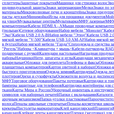
сплиттеры
Защитные покрытия
Машинки для стрижки волос
Зво
индивидуальной защиты
Знаки запрещающие
Мелки
Знаки по э
материалы
Микроволновые печи и кронштейны
Знаки предупр
пасты детские
Минимойки
Иглы для прошивки документов
Мойк
на улице
Музыкальные центры
Мультиварки
МФУ лазерные
МФУ
компьютерные
Кабели HDMI A - A
Мыши проводные компьюте
(тюльпан)
Сетевое оборудование
Набор мебели "Монолит"
Кабел
"Эко"
Кабели USB 2.0 A-B
Набор мебели "Этюд"
Кабели USB 2.0
мягкой мебели "V-500"
Кабели USB 3.0 AM-AF
Набор мягкой ме
в бухтах
Набор мягкой мебели "Гарда"
Спецодежда и средства 
"Ригель"
Наборы <Клавиатура + мышь>
Кабели-патчкорды RJ45 
подарочные с ручкой
Календари настольные
Наградная продукц
наборы
Наушники
Нити, шпагаты и иглы
Карандаши механичес
акварельные
Обложки для переплета
Телефоны и факсы
Обложки
планшетных компьютеров
Картон цветной в наборах
Обложки-к
быстрого приготовления
Одежда зимняя
Картридеры
Одежда лет
плоттеров
Орехи и сухофрукты
Освежители воздуха и диспенсе
МФУ
Торговое оборудование
Пакеты почтовые
Картриджи и тон
бамперы защитные для телефонов
Картриджи-контейнеры для 
ткани
Карты Мира и России
Уборочный инвентарь и инструмен
символов для наборных печатей
Папки с вкладышами
Каталоги 
арочным механизмом
Папки-уголки пластиковые
Пароочистите
волоса
Пеналы школьные створчатые
Пеналы-косметички школ
крекеры
Пистолеты-маркираторы
Клей канцелярский
Планинги
карандаш
Клейкие ленты канцелярские
Пленки (заготовки) для