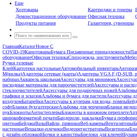
Еще
Хозтовары
Картриджи и тонеры
Демонстрационное оборудование
Офисная техника
Продукты питания
Галантерея, сувениры
Главная
Каталог
Новое С
COVID-19
Канцтовары
Бумага
Письменные принадлежности
Па
оборудование
Офисная техника
Спецодежда, инструменты
Мебел
Ручки гелевые
Клей
Картотеки настольные
Автомобильный инвентарь
Автораз
M(вилка)
Адаптеры сетевые (карты)
Адаптеры VGA F (D-SUB, ро
наборах
Акварель школьная
Аксессуары для минимоек
Аксессуа
расходные материалы для пароочистителей
Аксессуары и расхо
стеклоочистителей
Аксессуары для подарочных ножей
Альбомы 
графики и эскизов
Альбомы и бумага для пастели
Аксессуары дл
воздухом
Батарейки
Аксессуары к кулерам для воды, помпы
Бейд
софт
Бланки бухгалтерские
Альбомы для черчения
Бланки медиц
рук
Блокноты
Антистеплеры
Блокноты в книжном переплете
Апт
широкоформатной печати
Бандероли, накладки
Бумага перфори
цветная
Бейджи
Вазы
Вафли, пряники
Веб-камеры
Вентиляторы
Б
настенные
Вешалки-плечики
Видеорегистраторы
Визитницы
Бло
с дизайн-обложкой
Бочки и канистры
Брелоки для ключей
Булав