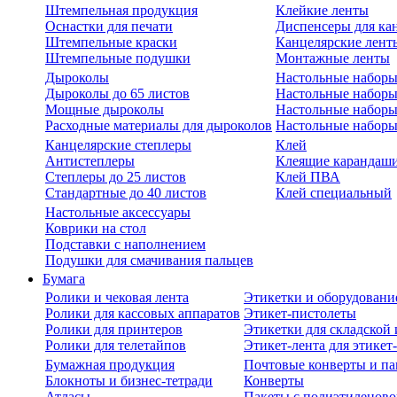
Штемпельная продукция
Клейкие ленты
Оснастки для печати
Диспенсеры для ка
Штемпельные краски
Канцелярские лент
Штемпельные подушки
Монтажные ленты
Дыроколы
Настольные набор
Дыроколы до 65 листов
Настольные наборы 
Мощные дыроколы
Настольные наборы
Расходные материалы для дыроколов
Настольные наборы
Канцелярские степлеры
Клей
Антистеплеры
Клеящие карандаш
Степлеры до 25 листов
Клей ПВА
Стандартные до 40 листов
Клей специальный
Настольные аксессуары
Коврики на стол
Подставки с наполнением
Подушки для смачивания пальцев
Бумага
Ролики и чековая лента
Этикетки и оборудовани
Ролики для кассовых аппаратов
Этикет-пистолеты
Ролики для принтеров
Этикетки для складско
Ролики для телетайпов
Этикет-лента для этикет
Бумажная продукция
Почтовые конверты и па
Блокноты и бизнес-тетради
Конверты
Атласы
Пакеты с полиэтиленов