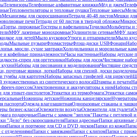
ры
Телевизоры
Телефонные алфавитные книжки
Мёд и джем
Телеф
енные
Тепловентиляторы и тепловые пушки
Тепловые завесы
Мелк
в
Механизмы для скоросшивания
Тетради 40-48 листов
Мешки для
оволновые печи
Тетради от 60 листов в твердой обложке
Микрос
ка
Торты, пирожные
Тостеры и вафельницы
Точилки
Мольберты и 
тели
МФУ лазерные монохромные
Удлинители сетевые
МФУ лазе
идкое для детей
Мыло кусковое
Утюги и отпариватели
Мыло куск
воды
Мыльные пузыри
Фломастеры
Флэш-диски USB
Фонари
Набо
лопья, мюсли, сухие завтраки
Холодильники и морозильные кам
е и кофейные принадлежности
Часы настенные
Наборы детские 
идкости-спреи для оргтехники
Наборы для досок
Чистящие набор
я кухни
Наборы для рисования и моделирования
Чистящие средст
и, почтовые ящики, лотки
Наборы для специй, доски разделочн
 тумбы для картотек
Наборы запасных грифелей для циркулей
Ш
й художественных из синтетического волоса
Штампы и печати
На
 френч-прессом
Электровеники и аккумуляторы к ним
Наборы ст
 для этикет-пистолетов
Этикетки из термобумаги
Этикетки само
ерсальные
Ножницы детские
Ножницы канцелярские
Нумератор
я паспорта
Одежда влагозащитная
Одноразовые стаканы и чашки
еры бизнес-класса
Освежители воздуха
Освежители для туалета
О
умага подарочные
Пакеты с замком "зиплок"
Пакеты с петлевой 
ки "Дело" без скоросшивателя
Папки адресные
Папки архивные д
ния
Папки и портмоне для CD и DVD дисков
Папки из кожи
Папк
 с отделениями
Папки с завязками
Папки с клипом
Папки с приж
 кнопкой
Папки-скоросшиватели мягкие
Папки-сумки
Пастель худ