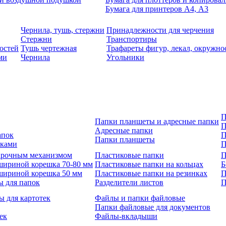
Бумага для принтеров А4, А3
Чернила, тушь, стержни
Принадлежности для черчения
Стержни
Транспортиры
остей
Тушь чертежная
Трафареты фигур, лекал, окружно
ми
Чернила
Угольники
П
Папки планшеты и адресные папки
П
Адресные папки
апок
П
Папки планшеты
зками
П
 арочным механизмом
Пластиковые папки
П
шириной корешка 70-80 мм
Пластиковые папки на кольцах
Б
шириной корешка 50 мм
Пластиковые папки на резинках
П
ы для папок
Разделители листов
П
ы для картотек
Файлы и папки файловые
Папки файловые для документов
ек
Файлы-вкладыши