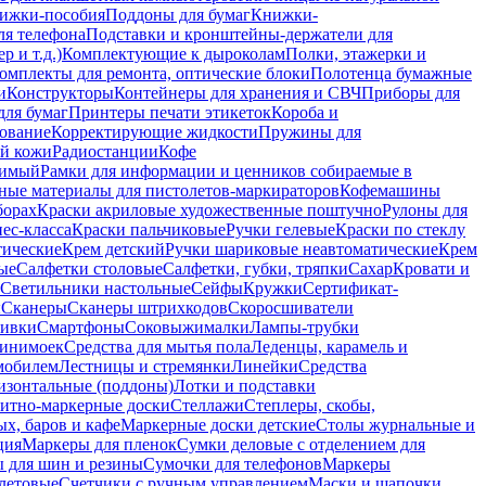
ижки-пособия
Поддоны для бумаг
Книжки-
ля телефона
Подставки и кронштейны-держатели для
 и т.д.)
Комплектующие к дыроколам
Полки, этажерки и
омплекты для ремонта, оптические блоки
Полотенца бумажные
и
Конструкторы
Контейнеры для хранения и СВЧ
Приборы для
для бумаг
Принтеры печати этикеток
Короба и
ование
Корректирующие жидкости
Пружины для
ой кожи
Радиостанции
Кофе
римый
Рамки для информации и ценников собираемые в
ные материалы для пистолетов-маркираторов
Кофемашины
борах
Краски акриловые художественные поштучно
Рулоны для
ес-класса
Краски пальчиковые
Ручки гелевые
Краски по стеклу
тические
Крем детский
Ручки шариковые неавтоматические
Крем
ые
Салфетки столовые
Салфетки, губки, тряпки
Сахар
Кровати и
Светильники настольные
Сейфы
Кружки
Сертификат-
ы
Сканеры
Сканеры штрихкодов
Скоросшиватели
ивки
Смартфоны
Соковыжималки
Лампы-трубки
минимоек
Средства для мытья пола
Леденцы, карамель и
омобилем
Лестницы и стремянки
Линейки
Средства
изонтальные (поддоны)
Лотки и подставки
итно-маркерные доски
Стеллажи
Степлеры, скобы,
х, баров и кафе
Маркерные доски детские
Столы журнальные и
ция
Маркеры для пленок
Сумки деловые с отделением для
 для шин и резины
Сумочки для телефонов
Маркеры
летовые
Счетчики с ручным управлением
Маски и шапочки