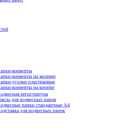
стей
апки-конверты
апки-конверты на молнии
апки-уголки пластиковые
апки-конверты на кнопке
одвесная регистратура
оксы для подвесных папок
одвесные папки стандартные А4
одставка для подвесных папок