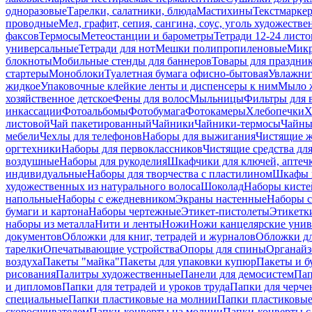
одноразовые
Тарелки, салатники, блюда
Мастихины
Текстмарке
проводные
Мел, графит, сепия, сангина, соус, уголь художеств
факсов
Термосы
Метеостанции и барометры
Тетради 12-24 листо
универсальные
Тетради для нот
Мешки полипропиленовые
Микр
блокноты
Мобильные стенды для баннеров
Товары для праздни
стартеры
Моноблоки
Туалетная бумага офисно-бытовая
Увлажни
жидкое
Упаковочные клейкие ленты и диспенсеры к ним
Мыло ж
хозяйственное детское
Фены для волос
Мыльницы
Фильтры для 
инкассации
Фотоальбомы
Фотобумага
Фотокамеры
Хлебопечки
Х
листовой
Чай пакетированный
Чайники
Чайники-термосы
Чайны
мебели
Чехлы для телефонов
Наборы для выжигания
Чистящие ж
оргтехники
Наборы для первоклассников
Чистящие средства дл
воздушные
Наборы для рукоделия
Шкафчики для ключей, аптечк
индивидуальные
Наборы для творчества с пластилином
Шкафы и
художественных из натурального волоса
Шоколад
Наборы кисте
напольные
Наборы с ежедневником
Экраны настенные
Наборы с
бумаги и картона
Наборы чертежные
Этикет-пистолеты
Этикетки
наборы из металла
Нити и ленты
Ножи
Ножи канцелярские унив
документов
Обложки для книг, тетрадей и журналов
Обложки дл
тарелки
Опечатывающие устройства
Опоры для спины
Органайз
воздуха
Пакеты "майка"
Пакеты для упаковки купюр
Пакеты и б
рисования
Палитры художественные
Панели для демосистем
Пап
и дипломов
Папки для тетрадей и уроков труда
Папки для черче
специальные
Папки пластиковые на молнии
Папки пластиковые
скоросшивателем
Папки-конверты на молнии
Папки-конверты с