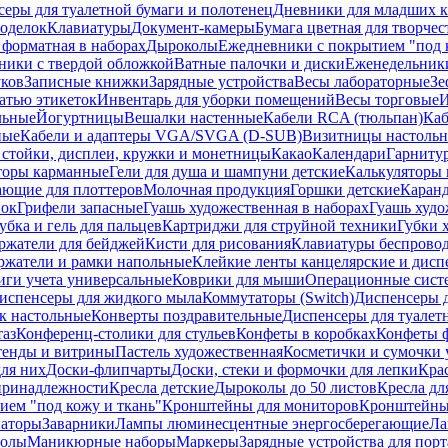
еры для туалетной бумаги и полотенец
Дневники для младших к
поделок
Клавиатуры
Документ-камеры
Бумага цветная для творчес
 форматная в наборах
Дыроколы
Ежедневники с покрытием "под к
ники с твердой обложкой
Ватные палочки и диски
Еженедельник
уков
Записные книжки
Зарядные устройства
Весы лабораторные
Зе
атью этикеток
Инвентарь для уборки помещений
Весы торговые
И
льные
Йогуртницы
Вешалки настенные
Кабели RCA (тюльпан)
Каб
ные
Кабели и адаптеры VGA/SVGA (D-SUB)
Визитницы настоль
стойки, дисплеи, кружки и монетницы
Какао
Календари
Гарниту
торы карманные
Гели для душа и шампуни детские
Калькуляторы 
ающие для плоттеров
Молочная продукция
Горшки детские
Каранд
пок
Грифели запасные
Гуашь художественная в наборах
Гуашь худо
убка и гель для пальцев
Картриджи для струйной техники
Губки 
ржатели для бейджей
Кисти для рисования
Клавиатуры беспрово
ржатели и рамки напольные
Клейкие ленты канцелярские и дисп
иги учета универсальные
Коврики для мыши
Операционные сист
испенсеры для жидкого мыла
Коммутаторы (Switch)
Диспенсеры д
к настольные
Конверты поздравительные
Диспенсеры для туалет
таз
Конференц-столики для стульев
Конфеты в коробках
Конфеты 
тенды и витрины
Пастель художественная
Косметички и сумочки 
ля них
Доски-флипчарты
Доски, стеки и формочки для лепки
Кра
принадлежности
Кресла детские
Дыроколы до 50 листов
Кресла дл
ием "под кожу и ткань"
Кронштейны для мониторов
Кронштейны-
аторы
Заварники
Лампы люминесцентные энергосберегающие
Ла
толы
Маникюрные наборы
Маркеры
Зарядные устройства для пор