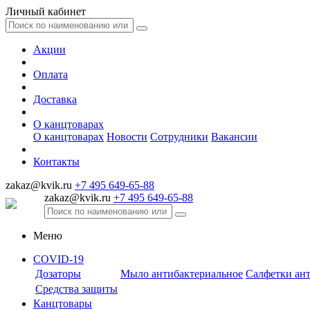
Личный кабинет
Акции
Оплата
Доставка
О канцтоварах
О канцтоварах
Новости
Сотрудники
Вакансии
Контакты
zakaz@kvik.ru
+7 495 649-65-88
zakaz@kvik.ru
+7 495 649-65-88
Меню
COVID-19
Дозаторы
Мыло антибактериальное
Салфетки ан
Средства защиты
Канцтовары