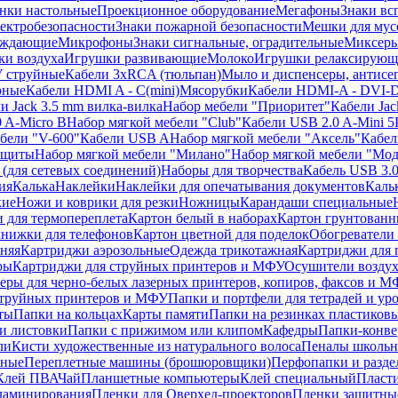
нки настольные
Проекционное оборудование
Мегафоны
Знаки вс
лектробезопасности
Знаки пожарной безопасности
Мешки для мус
еждающие
Микрофоны
Знаки сигнальные, оградительные
Миксер
и воздуха
Игрушки развивающие
Молоко
Игрушки релаксирующ
 струйные
Кабели 3xRCA (тюльпан)
Мыло и диспенсеры, антисе
рные
Кабели HDMI A - C(mini)
Мясорубки
Кабели HDMI-A - DVI-
и Jack 3.5 mm вилка-вилка
Набор мебели "Приоритет"
Кабели Jac
 A-Micro B
Набор мягкой мебели "Club"
Кабели USB 2.0 A-Mini 5
бели "V-600"
Кабели USB A
Набор мягкой мебели "Аксель"
Кабе
защиты
Набор мягкой мебели "Милано"
Набор мягкой мебели "Мод
(для сетевых соединений)
Наборы для творчества
Кабель USB 3.
ия
Калька
Наклейки
Наклейки для опечатывания документов
Каль
кие
Ножи и коврики для резки
Ножницы
Карандаши специальные
 для термопереплета
Картон белый в наборах
Картон грунтованн
нижки для телефонов
Картон цветной для поделок
Обогреватели
няя
Картриджи аэрозольные
Одежда трикотажная
Картриджи для 
ры
Картриджи для струйных принтеров и МФУ
Осушители воздух
еры для черно-белых лазерных принтеров, копиров, факсов и 
струйных принтеров и МФУ
Папки и портфели для тетрадей и уро
ты
Папки на кольцах
Карты памяти
Папки на резинках пластиков
и листовки
Папки с прижимом или клипом
Кафедры
Папки-конве
ли
Кисти художественные из натурального волоса
Пеналы школьн
ьные
Переплетные машины (брошюровщики)
Перфопапки и разде
Клей ПВА
Чай
Планшетные компьютеры
Клей специальный
Пласти
 ламинирования
Пленки для Оверхед-проекторов
Пленки защитны