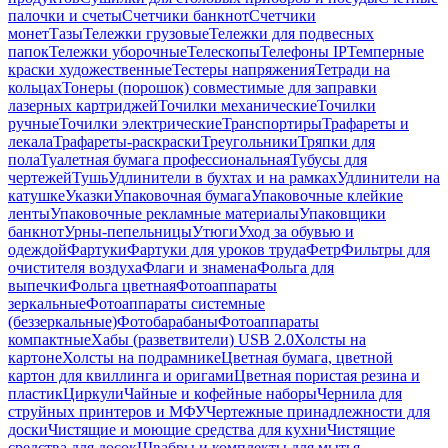
палочки и счеты
Счетчики банкнот
Счетчики
монет
Тазы
Тележки грузовые
Тележки для подвесных
папок
Тележки уборочные
Телескопы
Телефоны IP
Темперные
краски художественные
Тестеры напряжения
Тетради на
кольцах
Тонеры (порошок) совместимые для заправки
лазерных картриджей
Точилки механические
Точилки
ручные
Точилки электрические
Транспортиры
Трафареты и
лекала
Трафареты-раскраски
Треугольники
Тряпки для
пола
Туалетная бумага профессиональная
Тубусы для
чертежей
Тушь
Удлинители в бухтах и на рамках
Удлинители на
катушке
Указки
Упаковочная бумага
Упаковочные клейкие
ленты
Упаковочные рекламные материалы
Упаковщики
банкнот
Урны-пепельницы
Утюги
Уход за обувью и
одеждой
Фартуки
Фартуки для уроков труда
Фетр
Фильтры для
очистителя воздуха
Флаги и знамена
Фольга для
выпечки
Фольга цветная
Фотоаппараты
зеркальные
Фотоаппараты системные
(беззеркальные)
Фотобарабаны
Фотоаппараты
компактные
Хабы (разветвители) USB 2.0
Холсты на
картоне
Холсты на подрамнике
Цветная бумага, цветной
картон для квиллинга и оригами
Цветная пористая резина и
пластик
Циркули
Чайные и кофейные наборы
Чернила для
струйных принтеров и МФУ
Чертежные принадлежности для
доски
Чистящие и моющие средства для кухни
Чистящие
средства для досок
Швабры и комплекты для мытья