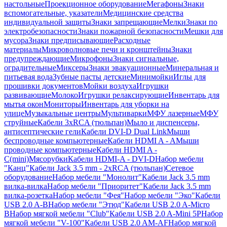
настольные
Проекционное оборудование
Мегафоны
Знаки
вспомогательные, указатели
Медицинские средства
индивидуальной защиты
Знаки запрещающие
Мелки
Знаки по
электробезопасности
Знаки пожарной безопасности
Мешки для
мусора
Знаки предписывающие
Расходные
материалы
Микроволновые печи и кронштейны
Знаки
предупреждающие
Микрофоны
Знаки сигнальные,
оградительные
Миксеры
Знаки эвакуационные
Минеральная и
питьевая вода
Зубные пасты детские
Минимойки
Иглы для
прошивки документов
Мойки воздуха
Игрушки
развивающие
Молоко
Игрушки релаксирующие
Инвентарь для
мытья окон
Мониторы
Инвентарь для уборки на
улице
Музыкальные центры
Мультиварки
МФУ лазерные
МФУ
струйные
Кабели 3xRCA (тюльпан)
Мыло и диспенсеры,
антисептические гели
Кабели DVI-D Dual Link
Мыши
беспроводные компьютерные
Кабели HDMI A - A
Мыши
проводные компьютерные
Кабели HDMI A -
C(mini)
Мясорубки
Кабели HDMI-A - DVI-D
Набор мебели
"Канц"
Кабели Jack 3.5 mm - 2xRCA (тюльпан)
Сетевое
оборудование
Набор мебели "Монолит"
Кабели Jack 3.5 mm
вилка-вилка
Набор мебели "Приоритет"
Кабели Jack 3.5 mm
вилка-розетка
Набор мебели "Фея"
Набор мебели "Эко"
Кабели
USB 2.0 A-B
Набор мебели "Этюд"
Кабели USB 2.0 A-Micro
B
Набор мягкой мебели "Club"
Кабели USB 2.0 A-Mini 5P
Набор
мягкой мебели "V-100"
Кабели USB 2.0 AM-AF
Набор мягкой