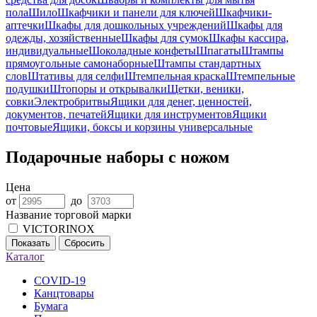
пола
Шило
Шкафчики и панели для ключей
Шкафчики-
аптечки
Шкафы для дошкольных учреждений
Шкафы для
одежды, хозяйственные
Шкафы для сумок
Шкафы кассира,
индивидуальные
Шоколадные конфеты
Шпагаты
Штампы
прямоугольные самонаборные
Штампы стандартных
слов
Штативы для селфи
Штемпельная краска
Штемпельные
подушки
Штопоры и открывалки
Щетки, веники,
совки
Электробритвы
Ящики для денег, ценностей,
документов, печатей
Ящики для инструментов
Ящики
почтовые
Ящики, боксы и корзины универсальные
Подарочные наборы с ножом
Цена
от
до
Название торговой марки
VICTORINOX
Показать
Сбросить
Каталог
COVID-19
Канцтовары
Бумага