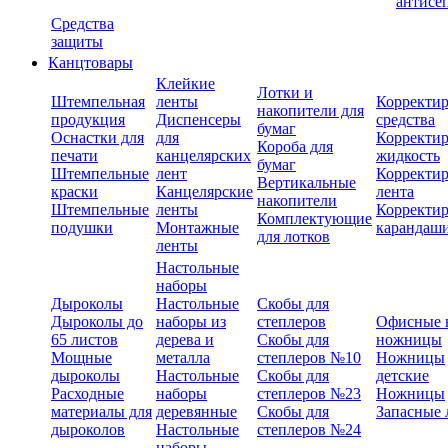
антисе
Средства
защиты
Канцтовары
Клейкие
Лотки и
Штемпельная
ленты
Корректи
накопители для
продукция
Диспенсеры
средства
бумаг
Оснастки для
для
Корректи
Короба для
печати
канцелярских
жидкость
бумаг
Штемпельные
лент
Корректи
Вертикальные
краски
Канцелярские
лента
накопители
Штемпельные
ленты
Корректи
Комплектующие
подушки
Монтажные
карандаш
для лотков
ленты
Настольные
наборы
Дыроколы
Настольные
Скобы для
Дыроколы до
наборы из
степлеров
Офисные 
65 листов
дерева и
Скобы для
ножницы
Мощные
металла
степлеров №10
Ножницы
дыроколы
Настольные
Скобы для
детские
Расходные
наборы
степлеров №23
Ножницы
материалы для
деревянные
Скобы для
Запасные 
дыроколов
Настольные
степлеров №24
наборы