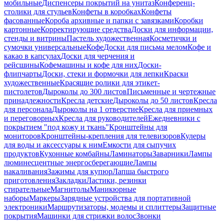
мобильные
Диспенсеры покрытий на унитаз
Конференц-
столики для стульев
Конфеты в коробках
Конфеты
фасованные
Короба архивные и папки с завязками
Коробки
картонные
Корректирующие средства
Доски для информации,
стенды и витрины
Пастель художественная
Косметички и
сумочки универсальные
Кофе
Доски для письма мелом
Кофе и
какао в капсулах
Доски для черчения и
рейсшины
Кофемашины и кофе для них
Доски-
флипчарты
Доски, стеки и формочки для лепки
Краски
художественные
Красящие ролики для этикет-
пистолетов
Дыроколы до 300 листов
Письменные и чертежные
принадлежности
Кресла детские
Дыроколы до 50 листов
Кресла
для персонала
Дыроколы на 1 отверстие
Кресла для приемных
и переговорных
Кресла для руководителей
Ежедневники с
покрытием "под кожу и ткань"
Кронштейны для
мониторов
Кронштейны-крепления для телевизоров
Кулеры
для воды и аксессуары к ним
Емкости для сыпучих
продуктов
Кухонные комбайны
Ламинаторы
Заварники
Лампы
люминесцентные энергосберегающие
Лампы
накаливания
Зажимы для купюр
Лапша быстрого
приготовления
Закладки
Ластики, резинки
стирательные
Магнитолы
Маникюрные
наборы
Маркеры
Зарядные устройства для портативной
электроники
Маршрутизаторы, модемы и сплиттеры
Защитные
покрытия
Машинки для стрижки волос
Звонки