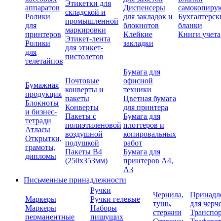
Этикетки для
аппаратов
Диспенсеры
самокопиру
складской и
Ролики
для закладок и
Бухгалтерск
промышленной
для
блокнотов
бланки
маркировки
принтеров
Клейкие
Книги учета
Этикет-лента
Ролики
закладки
для этикет-
для
пистолетов
телетайпов
Бумага для
Почтовые
офисной
Бумажная
конверты и
техники
продукция
пакеты
Цветная бумага
Блокноты
Конверты
для принтера
и бизнес-
Пакеты с
Бумага для
тетради
полиэтиленовой
плоттеров и
Атласы
воздушной
копировальных
Открытки,
подушкой
работ
грамоты,
Пакеты В4
Бумага для
дипломы
(250х353мм)
принтеров А4,
А3
Письменные принадлежности
Ручки
Чернила,
Принадл
Маркеры
Ручки гелевые
тушь,
для черч
Маркеры
Наборы
стержни
Транспо
перманентные
пишущих