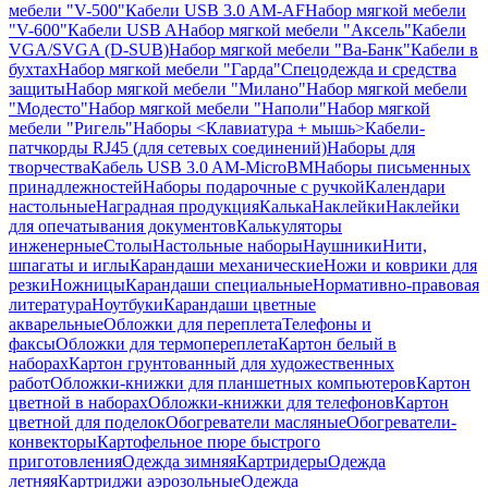
мебели "V-500"
Кабели USB 3.0 AM-AF
Набор мягкой мебели
"V-600"
Кабели USB A
Набор мягкой мебели "Аксель"
Кабели
VGA/SVGA (D-SUB)
Набор мягкой мебели "Ва-Банк"
Кабели в
бухтах
Набор мягкой мебели "Гарда"
Спецодежда и средства
защиты
Набор мягкой мебели "Милано"
Набор мягкой мебели
"Модесто"
Набор мягкой мебели "Наполи"
Набор мягкой
мебели "Ригель"
Наборы <Клавиатура + мышь>
Кабели-
патчкорды RJ45 (для сетевых соединений)
Наборы для
творчества
Кабель USB 3.0 AM-MicroBM
Наборы письменных
принадлежностей
Наборы подарочные с ручкой
Календари
настольные
Наградная продукция
Калька
Наклейки
Наклейки
для опечатывания документов
Калькуляторы
инженерные
Столы
Настольные наборы
Наушники
Нити,
шпагаты и иглы
Карандаши механические
Ножи и коврики для
резки
Ножницы
Карандаши специальные
Нормативно-правовая
литература
Ноутбуки
Карандаши цветные
акварельные
Обложки для переплета
Телефоны и
факсы
Обложки для термопереплета
Картон белый в
наборах
Картон грунтованный для художественных
работ
Обложки-книжки для планшетных компьютеров
Картон
цветной в наборах
Обложки-книжки для телефонов
Картон
цветной для поделок
Обогреватели масляные
Обогреватели-
конвекторы
Картофельное пюре быстрого
приготовления
Одежда зимняя
Картридеры
Одежда
летняя
Картриджи аэрозольные
Одежда