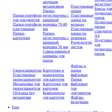
арочным
регистрат
механизмом
Пластиковые
Боксы для
Папки-
папки
подвесны
Папки-портфели
регистраторы с
Пластиковые
папок
для документов
шириной
папки на
Подвесны
Папки-портфели
корешка 70-80
кольцах
папки
пластиковые
мм
Пластиковые
стандарт
Папки-
Папки-
папки на
А4
картотеки
регистраторы с
резинках
Подставк
шириной
Разделители
для
корешка 50 мм
листов
подвесны
Самоклеящиеся
папок
карманы для
папок
Файлы и
Скоросшиватели
Картотеки и
папки
Пластиковые
компоненты
файловые
скоросшиватели
для картотек
Папки
Механизмы для
Картотеки для
файловые
скоросшивателя
карточек
для
Обложка без
Компоненты
документов
механизма
для картотек
Файлы-
вкладыши
Еще