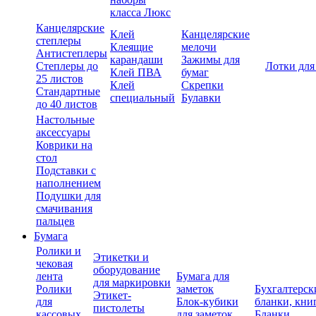
класса Люкс
Канцелярские
Клей
Канцелярские
степлеры
Клеящие
мелочи
Антистеплеры
карандаши
Зажимы для
Степлеры до
Лотки для
Клей ПВА
бумаг
25 листов
Клей
Скрепки
Стандартные
специальный
Булавки
до 40 листов
Настольные
аксессуары
Коврики на
стол
Подставки с
наполнением
Подушки для
смачивания
пальцев
Бумага
Ролики и
Этикетки и
чековая
оборудование
лента
Бумага для
для маркировки
Ролики
заметок
Бухгалтерск
Этикет-
для
Блок-кубики
бланки, кни
пистолеты
кассовых
для заметок
Бланки