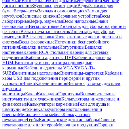
обложкой
Ватные палочки и диски
Еженедельники
Жесткие
диски внешние
Журналы регистрации
Ведра
Зажимы для
бумаг
Веера-кассы
Закладки самоклеящиеся
Замки для
ноутбуков
Записные книжки
Зарядные устройства
Весы
лабораторные
Зефир, мармелад
Весы напольные
Знаки
безопасности
Весы почтовые
Инвентарь для уборки на улице и
реагенты
Весы с печатью этикеток
Инвентарь для уборки
помещений
Весы торговые
Интерактивные доски, дисплеи и
системы
Весы фасовочные
Источники бесперебойного
питания
Вешалки напольные
Йогуртницы
Вешалки
настенные
Кабели RCA (тюльпан)
Кабели для сетевых
соединений
Кабели и адаптеры DVI
Кабели и адаптеры
HDMI
Визитницы и кредитницы однорядные
карманные
Кабели и адаптеры VGA/SVGA (D-
SUB)
Визитницы настольные
Визитницы-картотеки
Кабели и
хабы USB для подключения периферии и других
устройств
Вилки
Кабели питания
Витрины, стойки, дисплеи,
кружки и
монетницы
Какао
Календари
Гарнитуры
Вспомогательные
инструменты для художников
Калькуляторы инженерные и
финансовые
Калькуляторы карманные
Гели для душа и
шампуни детские
Калькуляторы настольные
Гели и
блестки
Металлическая мебель
Калькуляторы
печатающие
Гербы
Канцелярские детские наборы
Головки
печатающие для плоттеров
Молочная продукция
Горшки