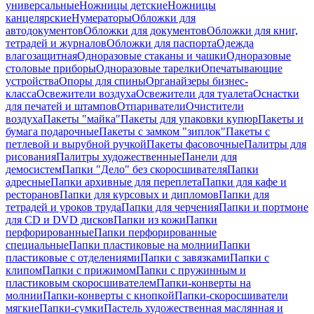
универсальные
Ножницы детские
Ножницы
канцелярские
Нумераторы
Обложки для
автодокументов
Обложки для документов
Обложки для книг,
тетрадей и журналов
Обложки для паспорта
Одежда
влагозащитная
Одноразовые стаканы и чашки
Одноразовые
столовые приборы
Одноразовые тарелки
Опечатывающие
устройства
Опоры для спины
Органайзеры бизнес-
класса
Освежители воздуха
Освежители для туалета
Оснастки
для печатей и штампов
Отпариватели
Очистители
воздуха
Пакеты "майка"
Пакеты для упаковки купюр
Пакеты и
бумага подарочные
Пакеты с замком "зиплок"
Пакеты с
петлевой и вырубной ручкой
Пакеты фасовочные
Палитры для
рисования
Палитры художественные
Панели для
демосистем
Папки "Дело" без скоросшивателя
Папки
адресные
Папки архивные для переплета
Папки для кафе и
ресторанов
Папки для курсовых и дипломов
Папки для
тетрадей и уроков труда
Папки для черчения
Папки и портмоне
для CD и DVD дисков
Папки из кожи
Папки
перфорированные
Папки перфорированные
специальные
Папки пластиковые на молнии
Папки
пластиковые с отделениями
Папки с завязками
Папки с
клипом
Папки с прижимом
Папки с пружинным и
пластиковым скоросшивателем
Папки-конверты на
молнии
Папки-конверты с кнопкой
Папки-скоросшиватели
мягкие
Папки-сумки
Пастель художественная маслянная и