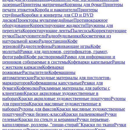
лазерные
Принтеры матричные
Корзины для бумаг
Принтеры
печати этикеток
Короба и накопители
Принтеры
струйные
Коробки и конверты для CD и DVD
дисков
Проекторы мультимедийные
Противокражное
оборудование
Корректирующие жидкости
Пружины для
переплета
Корректирующие ленты
Пылесосы
Корректирующие
ручки
Пылеуловители
Радиобудильники
Косметички из
натуральной кожи
Радиостанции
Кофе
зерновой
Радиотелефоны
Развивающие игры
Кофе
молотый
Рамки для дипломов, сертификатов, грамот,
фотографий
Кофе растворимый
Рамки для информации и
ценников собираемые в системы
Кофеварки капельные
Ранцы
с жестким каркасом
Кофеварки
рожковые
Распылители
Кофемашины
автоматические
Расходные материалы для пистолетов-
маркираторов
Кофемашины капсульные
Резаки для
бумаги
Кофемолки
Рекламные материалы для работы с
клиентами
Краски акриловые художественные в
наборах
Краски акриловые художественные поштучно
Рулоны
для принтера
Краски масляные художественные в
наборах
Рулоны для факсов
Краски масляные художественные
поштучно
Ручки бизнес-класса
Краски пальчиковые
Ручки
гелевые
Краски по стеклу и керамике
Ручки перьевые,
капиллярные, роллеры, "пиши-стирай"
Краски по ткани
Ручки
подарочные
Ручки шариковые автоматические
Крем