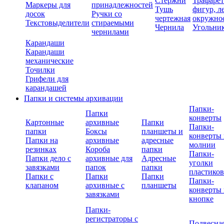
Стержни
Трафаре
Маркеры для
принадлежностей
Тушь
фигур, л
досок
Ручки со
чертежная
окружно
Текстовыделители
стираемыми
Чернила
Угольни
чернилами
Карандаши
Карандаши
механические
Точилки
Грифели для
карандашей
Папки и системы архивации
Папки-
Папки
конверты
Картонные
архивные
Папки
Папки-
папки
Боксы
планшеты и
конверты 
Папки на
архивные
адресные
молнии
резинках
Короба
папки
Папки-
Папки дело с
архивные для
Адресные
уголки
завязками
папок
папки
пластико
Папки с
Папки
Папки
Папки-
клапаном
архивные с
планшеты
конверты 
завязками
кнопке
Папки-
регистраторы с
Подвесна