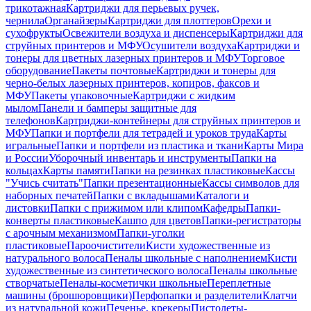
трикотажная
Картриджи для перьевых ручек,
чернила
Органайзеры
Картриджи для плоттеров
Орехи и
сухофрукты
Освежители воздуха и диспенсеры
Картриджи для
струйных принтеров и МФУ
Осушители воздуха
Картриджи и
тонеры для цветных лазерных принтеров и МФУ
Торговое
оборудование
Пакеты почтовые
Картриджи и тонеры для
черно-белых лазерных принтеров, копиров, факсов и
МФУ
Пакеты упаковочные
Картриджи с жидким
мылом
Панели и бамперы защитные для
телефонов
Картриджи-контейнеры для струйных принтеров и
МФУ
Папки и портфели для тетрадей и уроков труда
Карты
игральные
Папки и портфели из пластика и ткани
Карты Мира
и России
Уборочный инвентарь и инструменты
Папки на
кольцах
Карты памяти
Папки на резинках пластиковые
Кассы
"Учись считать"
Папки презентационные
Кассы символов для
наборных печатей
Папки с вкладышами
Каталоги и
листовки
Папки с прижимом или клипом
Кафедры
Папки-
конверты пластиковые
Кашпо для цветов
Папки-регистраторы
с арочным механизмом
Папки-уголки
пластиковые
Пароочистители
Кисти художественные из
натурального волоса
Пеналы школьные с наполнением
Кисти
художественные из синтетического волоса
Пеналы школьные
створчатые
Пеналы-косметички школьные
Переплетные
машины (брошюровщики)
Перфопапки и разделители
Клатчи
из натуральной кожи
Печенье, крекеры
Пистолеты-