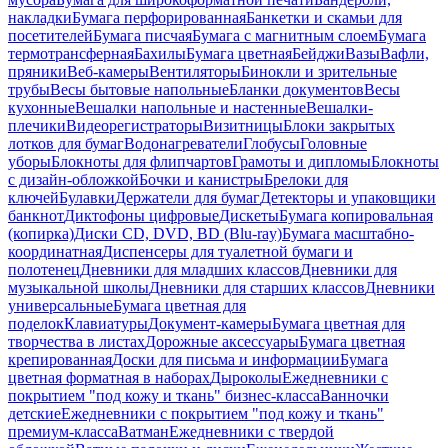
накладки
Бумага перфорированная
Банкетки и скамьи для
посетителей
Бумага писчая
Бумага с магнитным слоем
Бумага
термотрансферная
Бахилы
Бумага цветная
Бейджи
Вазы
Вафли,
пряники
Веб-камеры
Вентиляторы
Бинокли и зрительные
трубы
Весы бытовые напольные
Бланки документов
Весы
кухонные
Вешалки напольные и настенные
Вешалки-
плечики
Видеорегистраторы
Визитницы
Блоки закрытых
лотков для бумаг
Водонагреватели
Глобусы
Головные
уборы
Блокноты для флипчартов
Грамоты и дипломы
Блокноты
с дизайн-обложкой
Бочки и канистры
Брелоки для
ключей
Булавки
Держатели для бумаг
Детекторы и упаковщики
банкнот
Диктофоны цифровые
Дискеты
Бумага копировальная
(копирка)
Диски CD, DVD, BD (Blu-ray)
Бумага масштабно-
координатная
Диспенсеры для туалетной бумаги и
полотенец
Дневники для младших классов
Дневники для
музыкальной школы
Дневники для старших классов
Дневники
универсальные
Бумага цветная для
поделок
Клавиатуры
Документ-камеры
Бумага цветная для
творчества в листах
Дорожные аксессуары
Бумага цветная
крепированная
Доски для письма и информации
Бумага
цветная форматная в наборах
Дыроколы
Ежедневники с
покрытием "под кожу и ткань" бизнес-класса
Ванночки
детские
Ежедневники с покрытием "под кожу и ткань"
премиум-класса
Ватман
Ежедневники с твердой