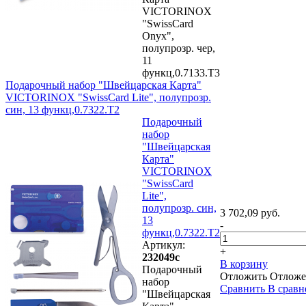
VICTORINOX
"SwissCard
Onyx",
полупрозр. чер,
11
функц,0.7133.T3
Подарочный набор "Швейцарская Карта"
VICTORINOX "SwissCard Lite", полупрозр.
син, 13 функц,0.7322.T2
Подарочный
набор
"Швейцарская
Карта"
VICTORINOX
"SwissCard
Lite",
полупрозр. син,
3 702,09 руб.
13
-
функц,0.7322.T2
Артикул:
+
232049с
В корзину
Подарочный
Отложить
Отложе
набор
Сравнить
В сравн
"Швейцарская