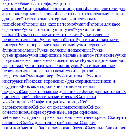
картотек
Рамки для информации и
ценников
Рапидографы
Расписание уроков
Распределители для
антигололедных реагентов
Реагенты антигололедные
Резинки
для денег
Розетки компьютерные, коннекторы и
периферия
Рулоны для касс из термобумаги
Рулоны для касс
офсетные
Ручки "5-й пишущий узел"
Ручки "пиши-
стирай"
Ручки гелевые автоматические
Ручки гелевые
неавтоматические
Ручки для наборов
Ручки капиллярные и
линеры
Ручки перьевые подарочные
Ручки перьевые
функциональные
Ручки роллеры подарочные
Ручки
сувенирные
Ручки шариковые масляные автоматические
Ручки
шариковые масляные неавтоматические
Ручки шариковые на
подставке
Ручки шариковые на шнурке
Ручки шариковые
неавтоматические с колпачком
Ручки шариковые
подарочные
Ручки-роллеры
Ручки-стилусы
Ручной
инструмент
Рюкзаки городские / для старшеклассников и
студентов
Рюкзаки городские с отделением для
ноутбука
Салфетки влажные детские
Салфетки для настольных
диспенсеров
Салфетки косметические
Салфетки
хозяйственные
Салфетницы
Сахарницы
Сейфы
взломостойкие
Сейфы огне-взломостойкие
Сейфы
огнестойкие
Сейфы оружейные
Сейфы офисные,
мебельные
Сиденья и рамы для многоместных кресел
Скатерти
столовые
Скобы для степлеров
Скрепки
Сладкие
напитки
Сменные блоки для органайзеров
Сменные блоки для