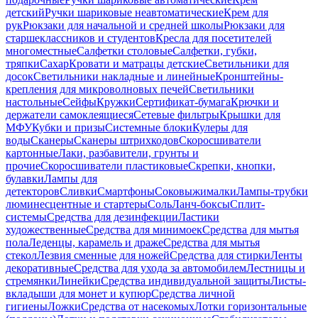
детский
Ручки шариковые неавтоматические
Крем для
рук
Рюкзаки для начальной и средней школы
Рюкзаки для
старшеклассников и студентов
Кресла для посетителей
многоместные
Салфетки столовые
Салфетки, губки,
тряпки
Сахар
Кровати и матрацы детские
Светильники для
досок
Светильники накладные и линейные
Кронштейны-
крепления для микроволновых печей
Светильники
настольные
Сейфы
Кружки
Сертификат-бумага
Крючки и
держатели самоклеящиеся
Сетевые фильтры
Крышки для
МФУ
Кубки и призы
Системные блоки
Кулеры для
воды
Сканеры
Сканеры штрихкодов
Скоросшиватели
картонные
Лаки, разбавители, грунты и
прочие
Скоросшиватели пластиковые
Скрепки, кнопки,
булавки
Лампы для
детекторов
Сливки
Смартфоны
Соковыжималки
Лампы-трубки
люминесцентные и стартеры
Соль
Ланч-боксы
Сплит-
системы
Средства для дезинфекции
Ластики
художественные
Средства для минимоек
Средства для мытья
пола
Леденцы, карамель и драже
Средства для мытья
стекол
Лезвия сменные для ножей
Средства для стирки
Ленты
декоративные
Средства для ухода за автомобилем
Лестницы и
стремянки
Линейки
Средства индивидуальной защиты
Листы-
вкладыши для монет и купюр
Средства личной
гигиены
Ложки
Средства от насекомых
Лотки горизонтальные