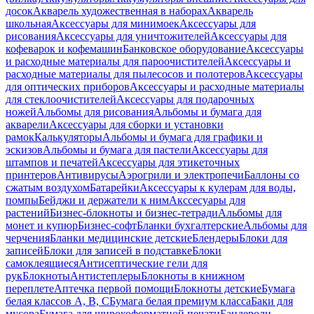
досок
Акварель художественная в наборах
Акварель
школьная
Аксессуары для минимоек
Аксессуары для
рисования
Аксессуары для уничтожителей
Аксессуары для
кофеварок и кофемашин
Банковское оборудование
Аксессуары
и расходные материалы для пароочистителей
Аксессуары и
расходные материалы для пылесосов и полотеров
Аксессуары
для оптических приборов
Аксессуары и расходные материалы
для стеклоочистителей
Аксессуары для подарочных
ножей
Альбомы для рисования
Альбомы и бумага для
акварели
Аксессуары для сборки и установки
рамок
Калькуляторы
Альбомы и бумага для графики и
эскизов
Альбомы и бумага для пастели
Аксессуары для
штампов и печатей
Аксессуары для этикеточных
принтеров
Антивирусы
Аэрогрили и электропечи
Баллоны со
сжатым воздухом
Батарейки
Аксессуары к кулерам для воды,
помпы
Бейджи и держатели к ним
Акссесуары для
растений
Бизнес-блокноты и бизнес-тетради
Альбомы для
монет и купюр
Бизнес-софт
Бланки бухгалтерские
Альбомы для
черчения
Бланки медицинские детские
Блендеры
Блоки для
записей
Блоки для записей в подставке
Блоки
самоклеящиеся
Антисептические гели для
рук
Блокноты
Антистеплеры
Блокноты в книжном
переплете
Аптечка первой помощи
Блокноты детские
Бумага
белая классов А, В, С
Бумага белая премиум класса
Баки для
мусора
Бумага для широкоформатной печати
Бандероли,