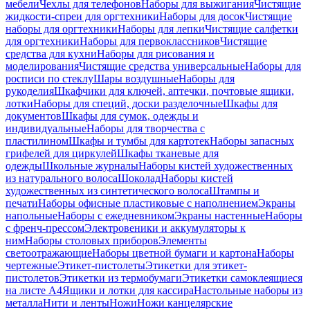
мебели
Чехлы для телефонов
Наборы для выжигания
Чистящие
жидкости-спреи для оргтехники
Наборы для досок
Чистящие
наборы для оргтехники
Наборы для лепки
Чистящие салфетки
для оргтехники
Наборы для первоклассников
Чистящие
средства для кухни
Наборы для рисования и
моделирования
Чистящие средства универсальные
Наборы для
росписи по стеклу
Шары воздушные
Наборы для
рукоделия
Шкафчики для ключей, аптечки, почтовые ящики,
лотки
Наборы для специй, доски разделочные
Шкафы для
документов
Шкафы для сумок, одежды и
индивидуальные
Наборы для творчества с
пластилином
Шкафы и тумбы для картотек
Наборы запасных
грифелей для циркулей
Шкафы тканевые для
одежды
Школьные журналы
Наборы кистей художественных
из натурального волоса
Шоколад
Наборы кистей
художественных из синтетического волоса
Штампы и
печати
Наборы офисные пластиковые с наполнением
Экраны
напольные
Наборы с ежедневником
Экраны настенные
Наборы
с френч-прессом
Электровеники и аккумуляторы к
ним
Наборы столовых приборов
Элементы
светоотражающие
Наборы цветной бумаги и картона
Наборы
чертежные
Этикет-пистолеты
Этикетки для этикет-
пистолетов
Этикетки из термобумаги
Этикетки самоклеящиеся
на листе А4
Ящики и лотки для кассира
Настольные наборы из
металла
Нити и ленты
Ножи
Ножи канцелярские