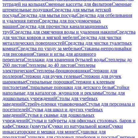
тетрадей на кольцах
Сменные кассеты для фильтров
Сменные
штемпельные подушки
Средства для мытья детской
посуды
Средства для мытья посуды
Средства для отбеливания
и удаления пятен
Средства для посудомоечных
машин
Средства для прочистки канализационных
труб
Средства для смягчения воды и удаления накипи
Средства
для чистки ковров и мягкой мебели
Средства для чистки
металлических поверхностей
Средства для чистки туалетных
комнат
Средства по уходу за мебелью
Стаканы-непроливайки
для рисования
Станки и иглы для архивного
переплета
Стеллажи для хранения бутылей воды
Степлеры до
260 листов
Степлеры до 40 листов
Степлеры
электрические
Степлеры-брошюровщики
Стержни для
роллеров
Стержни для ручек гелевые
Стержни для ручек
шариковые
Стиральные порошки
Стержни к клеевым
пистолетам
Стиральные порошки для детского белья
Стойки
напольные для каталогов, журналов и рекламы
Столы для
дошкольных учреждений
Столы для учебных
заведений
Стрейч-пленки упаковочные
Стулья для персонала и
посетителей
Стулья для школ и других учебных
заведений
Стулья и скамьи для дошкольных
учреждений
Стулья и табуреты для офисных столовых, баров и
кафе
Стяжки (хомуты)
Сумки из натуральной кожи
Сумки
инкассаторские и мешки для монет
Сушилки для
продуктов
Сушилки для столовых приборов и посуды
Счетные