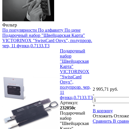
Фильтр
По популярности
По алфавиту
По цене
Подарочный набор "Швейцарская Карта"
VICTORINOX "SwissCard Onyx", полупрозр.
чер, 11 функц,0.7133.T3
Подарочный
набор
"Швейцарская
Карта"
VICTORINOX
"SwissCard
Onyx",
полупрозр. чер,
2 995,71 руб.
11
-
функц,0.7133.T3
Артикул:
+
232050с
В корзину
Подарочный
Отложить
Отложе
набор
Сравнить
В сравн
"Швейцарская
Карта"