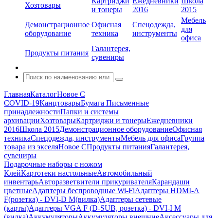
Картриджи
Ежедневники
Школа
Хозтовары
и тонеры
2016
2015
Мебель
Демонстрационное
Офисная
Спецодежда,
для
оборудование
техника
инструменты
офиса
Галантерея,
Продукты питания
сувениры
Главная
Каталог
Новое С
COVID-19
Канцтовары
Бумага
Письменные
принадлежности
Папки и системы
архивации
Хозтовары
Картриджи и тонеры
Ежедневники
2016
Школа 2015
Демонстрационное оборудование
Офисная
техника
Спецодежда, инструменты
Мебель для офиса
Группа
товара из экселя
Новое С
Продукты питания
Галантерея,
сувениры
Подарочные наборы с ножом
Клей
Картотеки настольные
Автомобильный
инвентарь
Авторазветвители прикуривателя
Карандаши
цветные
Адаптеры беспроводные Wi-Fi
Адаптеры HDMI-A
F(розетка) - DVI-D M(вилка)
Адаптеры сетевые
(карты)
Адаптеры VGA F (D-SUB, розетка) - DVI-I M
(вилка)
Аккумуляторы
Аккумуляторы внешние
Аксессуары для