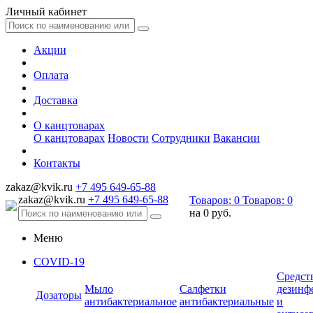
Личный кабинет
Акции
Оплата
Доставка
О канцтоварах
О канцтоварах
Новости
Сотрудники
Вакансии
Контакты
zakaz@kvik.ru
+7 495 649-65-88
zakaz@kvik.ru
+7 495 649-65-88
Товаров:
0
Товаров:
0
на
0 руб.
Меню
COVID-19
Средст
Мыло
Салфетки
дезинф
Дозаторы
антибактериальное
антибактериальные
и