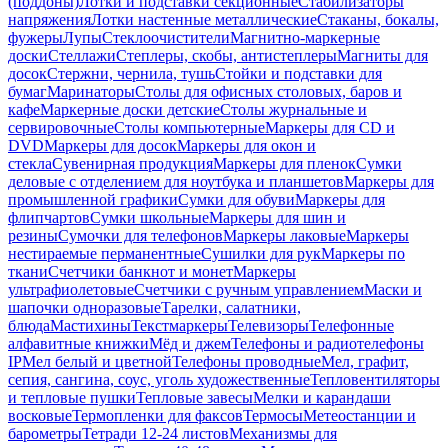
(поддоны)
Лотки и подставки секционные
Стабилизаторы
напряжения
Лотки настенные металлические
Стаканы, бокалы,
фужеры
Лупы
Стеклоочистители
Магнитно-маркерные
доски
Стеллажи
Степлеры, скобы, антистеплеры
Магниты для
досок
Стержни, чернила, тушь
Стойки и подставки для
бумаг
Маринаторы
Столы для офисных столовых, баров и
кафе
Маркерные доски детские
Столы журнальные и
сервировочные
Столы компьютерные
Маркеры для CD и
DVD
Маркеры для досок
Маркеры для окон и
стекла
Сувенирная продукция
Маркеры для пленок
Сумки
деловые с отделением для ноутбука и планшетов
Маркеры для
промышленной графики
Сумки для обуви
Маркеры для
флипчартов
Сумки школьные
Маркеры для шин и
резины
Сумочки для телефонов
Маркеры лаковые
Маркеры
нестираемые перманентные
Сушилки для рук
Маркеры по
ткани
Счетчики банкнот и монет
Маркеры
ультрафиолетовые
Счетчики с ручным управлением
Маски и
шапочки одноразовые
Тарелки, салатники,
блюда
Мастихины
Текстмаркеры
Телевизоры
Телефонные
алфавитные книжки
Мёд и джем
Телефоны и радиотелефоны
IP
Мел белый и цветной
Телефоны проводные
Мел, графит,
сепия, сангина, соус, уголь художественные
Тепловентиляторы
и тепловые пушки
Тепловые завесы
Мелки и карандаши
восковые
Термопленки для факсов
Термосы
Метеостанции и
барометры
Тетради 12-24 листов
Механизмы для