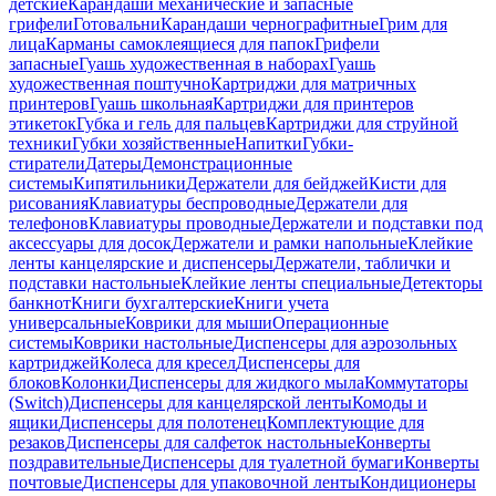
детские
Карандаши механические и запасные
грифели
Готовальни
Карандаши чернографитные
Грим для
лица
Карманы самоклеящиеся для папок
Грифели
запасные
Гуашь художественная в наборах
Гуашь
художественная поштучно
Картриджи для матричных
принтеров
Гуашь школьная
Картриджи для принтеров
этикеток
Губка и гель для пальцев
Картриджи для струйной
техники
Губки хозяйственные
Напитки
Губки-
стиратели
Датеры
Демонстрационные
системы
Кипятильники
Держатели для бейджей
Кисти для
рисования
Клавиатуры беспроводные
Держатели для
телефонов
Клавиатуры проводные
Держатели и подставки под
аксессуары для досок
Держатели и рамки напольные
Клейкие
ленты канцелярские и диспенсеры
Держатели, таблички и
подставки настольные
Клейкие ленты специальные
Детекторы
банкнот
Книги бухгалтерские
Книги учета
универсальные
Коврики для мыши
Операционные
системы
Коврики настольные
Диспенсеры для аэрозольных
картриджей
Колеса для кресел
Диспенсеры для
блоков
Колонки
Диспенсеры для жидкого мыла
Коммутаторы
(Switch)
Диспенсеры для канцелярской ленты
Комоды и
ящики
Диспенсеры для полотенец
Комплектующие для
резаков
Диспенсеры для салфеток настольные
Конверты
поздравительные
Диспенсеры для туалетной бумаги
Конверты
почтовые
Диспенсеры для упаковочной ленты
Кондиционеры