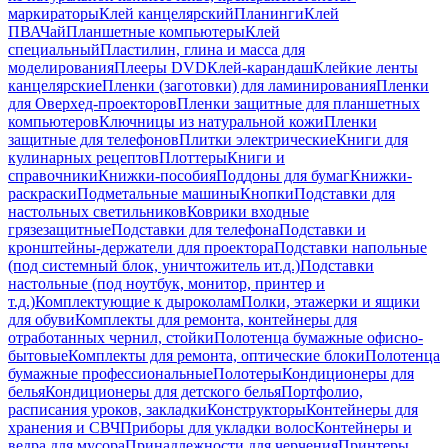
маркираторы
Клей канцелярский
Планинги
Клей
ПВА
Чай
Планшетные компьютеры
Клей
специальный
Пластилин, глина и масса для
моделирования
Плееры DVD
Клей-карандаш
Клейкие ленты
канцелярские
Пленки (заготовки) для ламинирования
Пленки
для Оверхед-проекторов
Пленки защитные для планшетных
компьютеров
Ключницы из натуральной кожи
Пленки
защитные для телефонов
Плитки электрические
Книги для
кулинарных рецептов
Плоттеры
Книги и
справочники
Книжки-пособия
Поддоны для бумаг
Книжки-
раскраски
Подметальные машины
Кнопки
Подставки для
настольных светильников
Коврики входные
грязезащитные
Подставки для телефона
Подставки и
кронштейны-держатели для проектора
Подставки напольные
(под системный блок, уничтожитель ит.д.)
Подставки
настольные (под ноутбук, монитор, принтер и
т.д.)
Комплектующие к дыроколам
Полки, этажерки и ящики
для обуви
Комплекты для ремонта, контейнеры для
отработанных чернил, стойки
Полотенца бумажные офисно-
бытовые
Комплекты для ремонта, оптические блоки
Полотенца
бумажные профессиональные
Полотеры
Кондиционеры для
белья
Кондиционеры для детского белья
Портфолио,
расписания уроков, закладки
Конструкторы
Контейнеры для
хранения и СВЧ
Приборы для укладки волос
Контейнеры и
ведра для мусора
Принадлежности для черчения
Принтеры