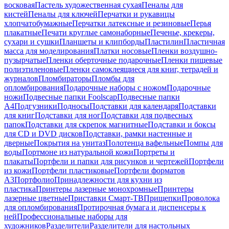
восковая
Пастель художественная сухая
Пеналы для
кистей
Пеналы для ключей
Перчатки и рукавицы
хлопчатобумажные
Перчатки латексные и резиновые
Перья
плакатные
Печати круглые самонаборные
Печенье, крекеры,
сухари и сушки
Планшеты и клипборды
Пластилин
Пластичная
масса для моделирования
Платки носовые
Пленки воздушно-
пузырчатые
Пленки оберточные подарочные
Пленки пищевые
полиэтиленовые
Пленки самоклеящиеся для книг, тетрадей и
журналов
Пломбираторы
Пломбы для
опломбирования
Подарочные наборы с ножом
Подарочные
ножи
Подвесные папки Foolscap
Подвесные папки
А4
Подгузники
Подносы
Подставки для календаря
Подставки
для книг
Подставки для ног
Подставки для подвесных
папок
Подставки для скрепок магнитные
Подставки и боксы
для CD и DVD дисков
Подставки, рамки настенные и
дверные
Покрытия на унитаз
Полотенца вафельные
Помпы для
воды
Портмоне из натуральной кожи
Портреты и
плакаты
Портфели и папки для рисунков и чертежей
Портфели
из кожи
Портфели пластиковые
Портфели форматов
А3
Портфолио
Принадлежности для кухни из
пластика
Принтеры лазерные монохромные
Принтеры
лазерные цветные
Приставки Смарт-ТВ
Прищепки
Проволока
для опломбирования
Протирочная бумага и диспенсеры к
ней
Профессиональные наборы для
художников
Разделители
Разделители для настольных