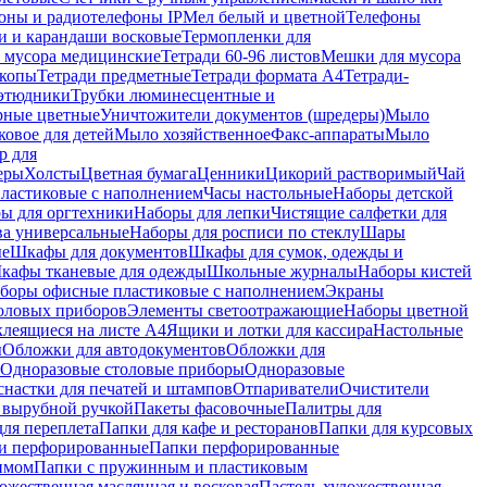
оны и радиотелефоны IP
Мел белый и цветной
Телефоны
и и карандаши восковые
Термопленки для
 мусора медицинские
Тетради 60-96 листов
Мешки для мусора
копы
Тетради предметные
Тетради формата А4
Тетради-
этюдники
Трубки люминесцентные и
рные цветные
Уничтожители документов (шредеры)
Мыло
овое для детей
Мыло хозяйственное
Факс-аппараты
Мыло
р для
еры
Холсты
Цветная бумага
Ценники
Цикорий растворимый
Чай
пластиковые с наполнением
Часы настольные
Наборы детской
ы для оргтехники
Наборы для лепки
Чистящие салфетки для
ва универсальные
Наборы для росписи по стеклу
Шары
ые
Шкафы для документов
Шкафы для сумок, одежды и
кафы тканевые для одежды
Школьные журналы
Наборы кистей
боры офисные пластиковые с наполнением
Экраны
оловых приборов
Элементы светоотражающие
Наборы цветной
клеящиеся на листе А4
Ящики и лотки для кассира
Настольные
ы
Обложки для автодокументов
Обложки для
Одноразовые столовые приборы
Одноразовые
снастки для печатей и штампов
Отпариватели
Очистители
и вырубной ручкой
Пакеты фасовочные
Палитры для
ля переплета
Папки для кафе и ресторанов
Папки для курсовых
и перфорированные
Папки перфорированные
имом
Папки с пружинным и пластиковым
ожественная маслянная и восковая
Пастель художественная