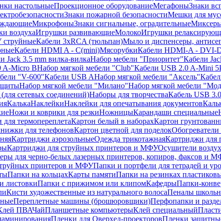
нки настольные
Проекционное оборудование
Мегафоны
Знаки вс
лектробезопасности
Знаки пожарной безопасности
Мешки для мус
еждающие
Микрофоны
Знаки сигнальные, оградительные
Миксер
и воздуха
Игрушки развивающие
Молоко
Игрушки релаксирующ
 струйные
Кабели 3xRCA (тюльпан)
Мыло и диспенсеры, антисе
рные
Кабели HDMI A - C(mini)
Мясорубки
Кабели HDMI-A - DVI-
и Jack 3.5 mm вилка-вилка
Набор мебели "Приоритет"
Кабели Jac
 A-Micro B
Набор мягкой мебели "Club"
Кабели USB 2.0 A-Mini 5
бели "V-600"
Кабели USB A
Набор мягкой мебели "Аксель"
Кабе
защиты
Набор мягкой мебели "Милано"
Набор мягкой мебели "Мод
(для сетевых соединений)
Наборы для творчества
Кабель USB 3.
ия
Калька
Наклейки
Наклейки для опечатывания документов
Каль
кие
Ножи и коврики для резки
Ножницы
Карандаши специальные
 для термопереплета
Картон белый в наборах
Картон грунтованн
нижки для телефонов
Картон цветной для поделок
Обогреватели
няя
Картриджи аэрозольные
Одежда трикотажная
Картриджи для 
ры
Картриджи для струйных принтеров и МФУ
Осушители воздух
еры для черно-белых лазерных принтеров, копиров, факсов и 
струйных принтеров и МФУ
Папки и портфели для тетрадей и уро
ты
Папки на кольцах
Карты памяти
Папки на резинках пластиков
и листовки
Папки с прижимом или клипом
Кафедры
Папки-конве
ли
Кисти художественные из натурального волоса
Пеналы школьн
ьные
Переплетные машины (брошюровщики)
Перфопапки и разде
Клей ПВА
Чай
Планшетные компьютеры
Клей специальный
Пласти
 ламинирования
Пленки для Оверхед-проекторов
Пленки защитны