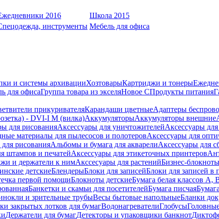
Ежедневники 2016
Школа 2015
Спецодежда, инструменты
Мебель для офиса
пки и системы архивации
Хозтовары
Картриджи и тонеры
Ежедне
ь для офиса
Группа товара из экселя
Новое С
Продукты питания
Г
ветвители прикуривателя
Карандаши цветные
Адаптеры беспрово
зетка) - DVI-I M (вилка)
Аккумуляторы
Аккумуляторы внешние
ры для рисования
Аксессуары для уничтожителей
Аксессуары для
дные материалы для пылесосов и полотеров
Аксессуары для опти
для рисования
Альбомы и бумага для акварели
Аксессуары для с
я штампов и печатей
Аксессуары для этикеточных принтеров
Ан
жи и держатели к ним
Акссесуары для растений
Бизнес-блокноты
инские детские
Блендеры
Блоки для записей
Блоки для записей в 
ечка первой помощи
Блокноты детские
Бумага белая классов А, 
рованная
Банкетки и скамьи для посетителей
Бумага писчая
Бумаг
инокли и зрительные трубы
Весы бытовые напольные
Бланки до
ки закрытых лотков для бумаг
Водонагреватели
Глобусы
Головны
ки
Держатели для бумаг
Детекторы и упаковщики банкнот
Диктоф