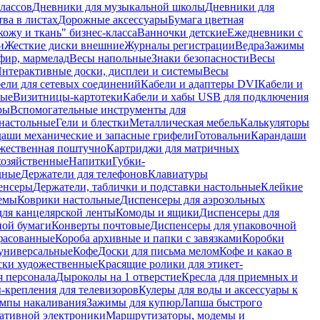
лассов
Дневники для музыкальной школы
Дневники для
тва в листах
Дорожные аксессуары
Бумага цветная
ожу и ткань" бизнес-класса
Ванночки детские
Ежедневники с
и
Жесткие диски внешние
Журналы регистрации
Ведра
Зажимы
фир, мармелад
Весы напольные
Знаки безопасности
Весы
нтерактивные доски, дисплеи и системы
Весы
ели для сетевых соединений
Кабели и адаптеры DVI
Кабели и
ные
Визитницы-картотеки
Кабели и хабы USB для подключения
ры
Вспомогательные инструменты для
настольные
Гели и блестки
Металлическая мебель
Калькуляторы
аши механические и запасные грифели
Готовальни
Карандаши
жественная поштучно
Картриджи для матричных
хозяйственные
Напитки
Губки-
дные
Держатели для телефонов
Клавиатуры
енсеры
Держатели, таблички и подставки настольные
Клейкие
емы
Коврики настольные
Диспенсеры для аэрозольных
ля канцелярской ленты
Комоды и ящики
Диспенсеры для
ной бумаги
Конверты почтовые
Диспенсеры для упаковочной
фасованные
Короба архивные и папки с завязками
Коробки
универсальные
Кофе
Доски для письма мелом
Кофе и какао в
ски художественные
Красящие ролики для этикет-
я персонала
Дыроколы на 1 отверстие
Кресла для приемных и
крепления для телевизоров
Кулеры для воды и аксессуары к
мпы накаливания
Зажимы для купюр
Лапша быстрого
тативной электроники
Маршрутизаторы, модемы и