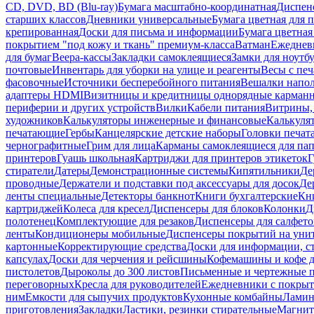
CD, DVD, BD (Blu-ray)
Бумага масштабно-координатная
Диспенс
старших классов
Дневники универсальные
Бумага цветная для 
крепированная
Доски для письма и информации
Бумага цветная
покрытием "под кожу и ткань" премиум-класса
Ватман
Ежеднев
для бумаг
Веера-кассы
Закладки самоклеящиеся
Замки для ноутб
почтовые
Инвентарь для уборки на улице и реагенты
Весы с печ
фасовочные
Источники бесперебойного питания
Вешалки напо
адаптеры HDMI
Визитницы и кредитницы однорядные карман
периферии и других устройств
Вилки
Кабели питания
Витрины, 
художников
Калькуляторы инженерные и финансовые
Калькуля
печатающие
Гербы
Канцелярские детские наборы
Головки печат
чернографитные
Грим для лица
Карманы самоклеящиеся для па
принтеров
Гуашь школьная
Картриджи для принтеров этикеток
Г
стиратели
Датеры
Демонстрационные системы
Кипятильники
Де
проводные
Держатели и подставки под аксессуары для досок
Де
ленты специальные
Детекторы банкнот
Книги бухгалтерские
Кн
картриджей
Колеса для кресел
Диспенсеры для блоков
Колонки
Д
полотенец
Комплектующие для резаков
Диспенсеры для салфето
ленты
Кондиционеры мобильные
Диспенсеры покрытий на уни
картонные
Корректирующие средства
Доски для информации, с
капсулах
Доски для черчения и рейсшины
Кофемашины и кофе д
пистолетов
Дыроколы до 300 листов
Письменные и чертежные 
переговорных
Кресла для руководителей
Ежедневники с покрыт
ним
Емкости для сыпучих продуктов
Кухонные комбайны
Ламин
приготовления
Закладки
Ластики, резинки стирательные
Магни