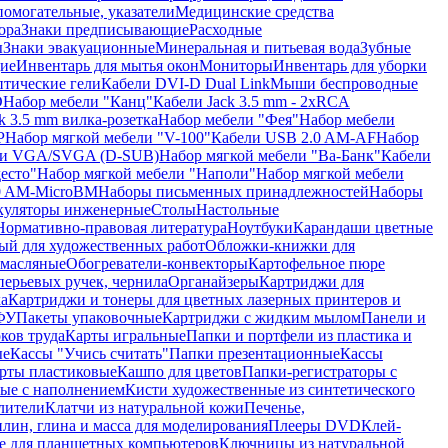
помогательные, указатели
Медицинские средства
ора
Знаки предписывающие
Расходные
ы
Знаки эвакуационные
Минеральная и питьевая вода
Зубные
ие
Инвентарь для мытья окон
Мониторы
Инвентарь для уборки
птические гели
Кабели DVI-D Dual Link
Мыши беспроводные
D
Набор мебели "Канц"
Кабели Jack 3.5 mm - 2xRCA
k 3.5 mm вилка-розетка
Набор мебели "Фея"
Набор мебели
P
Набор мягкой мебели "V-100"
Кабели USB 2.0 AM-AF
Набор
ли VGA/SVGA (D-SUB)
Набор мягкой мебели "Ва-Банк"
Кабели
есто"
Набор мягкой мебели "Наполи"
Набор мягкой мебели
0 AM-MicroBM
Наборы письменных принадлежностей
Наборы
куляторы инженерные
Столы
Настольные
Нормативно-правовая литература
Ноутбуки
Карандаши цветные
ый для художественных работ
Обложки-книжки для
 масляные
Обогреватели-конвекторы
Картофельное пюре
перьевых ручек, чернила
Органайзеры
Картриджи для
а
Картриджи и тонеры для цветных лазерных принтеров и
МФУ
Пакеты упаковочные
Картриджи с жидким мылом
Панели и
ков труда
Карты игральные
Папки и портфели из пластика и
ые
Кассы "Учись считать"
Папки презентационные
Кассы
рты пластиковые
Кашпо для цветов
Папки-регистраторы с
ые с наполнением
Кисти художественные из синтетического
лители
Клатчи из натуральной кожи
Печенье,
лин, глина и масса для моделирования
Плееры DVD
Клей-
е для планшетных компьютеров
Ключницы из натуральной