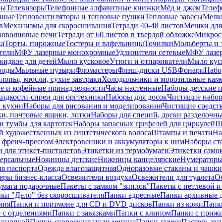
ры
Телевизоры
Телефонные алфавитные книжки
Мёд и джем
Телеф
енные
Тепловентиляторы и тепловые пушки
Тепловые завесы
Мелк
в
Механизмы для скоросшивания
Тетради 40-48 листов
Мешки для
оволновые печи
Тетради от 60 листов в твердой обложке
Микрос
ка
Торты, пирожные
Тостеры и вафельницы
Точилки
Мольберты и 
тели
МФУ лазерные монохромные
Удлинители сетевые
МФУ лазе
идкое для детей
Мыло кусковое
Утюги и отпариватели
Мыло куск
воды
Мыльные пузыри
Фломастеры
Флэш-диски USB
Фонари
Набо
лопья, мюсли, сухие завтраки
Холодильники и морозильные кам
е и кофейные принадлежности
Часы настенные
Наборы детские 
идкости-спреи для оргтехники
Наборы для досок
Чистящие набор
я кухни
Наборы для рисования и моделирования
Чистящие средст
и, почтовые ящики, лотки
Наборы для специй, доски разделочн
 тумбы для картотек
Наборы запасных грифелей для циркулей
Ш
й художественных из синтетического волоса
Штампы и печати
На
 френч-прессом
Электровеники и аккумуляторы к ним
Наборы ст
 для этикет-пистолетов
Этикетки из термобумаги
Этикетки само
ерсальные
Ножницы детские
Ножницы канцелярские
Нумератор
я паспорта
Одежда влагозащитная
Одноразовые стаканы и чашки
еры бизнес-класса
Освежители воздуха
Освежители для туалета
О
умага подарочные
Пакеты с замком "зиплок"
Пакеты с петлевой 
ки "Дело" без скоросшивателя
Папки адресные
Папки архивные д
ния
Папки и портмоне для CD и DVD дисков
Папки из кожи
Папк
 с отделениями
Папки с завязками
Папки с клипом
Папки с приж
 кнопкой
Папки-скоросшиватели мягкие
Папки-сумки
Пастель худ