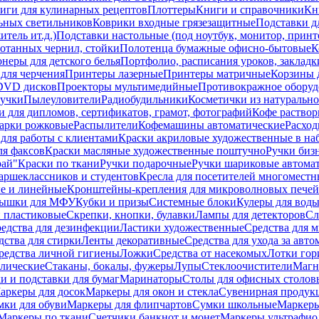
иги для кулинарных рецептов
Плоттеры
Книги и справочники
Кн
ьных светильников
Коврики входные грязезащитные
Подставки д
тель ит.д.)
Подставки настольные (под ноутбук, монитор, принтер
ботанных чернил, стойки
Полотенца бумажные офисно-бытовые
К
неры для детского белья
Портфолио, расписания уроков, закладк
для черчения
Принтеры лазерные
Принтеры матричные
Корзины 
 DVD дисков
Проекторы мультимедийные
Противокражное оборуд
учки
Пылеуловители
Радиобудильники
Косметички из натуральн
и для дипломов, сертификатов, грамот, фотографий
Кофе раство
арки рожковые
Распылители
Кофемашины автоматические
Расход
для работы с клиентами
Краски акриловые художественные в на
ля факсов
Краски масляные художественные поштучно
Ручки бизн
рай"
Краски по ткани
Ручки подарочные
Ручки шариковые автома
аршеклассников и студентов
Кресла для посетителей многоместн
е и линейные
Кронштейны-крепления для микроволновых печей
ышки для МФУ
Кубки и призы
Системные блоки
Кулеры для вод
 пластиковые
Скрепки, кнопки, булавки
Лампы для детекторов
Сл
едства для дезинфекции
Ластики художественные
Средства для 
дства для стирки
Ленты декоративные
Средства для ухода за авт
редства личной гигиены
Ложки
Средства от насекомых
Лотки гор
ллические
Стаканы, бокалы, фужеры
Лупы
Стеклоочистители
Магн
и и подставки для бумаг
Маринаторы
Столы для офисных столовы
аркеры для досок
Маркеры для окон и стекла
Сувенирная продук
мки для обуви
Маркеры для флипчартов
Сумки школьные
Маркеры
Маркеры по ткани
Счетчики банкнот и монет
Маркеры ультрафио