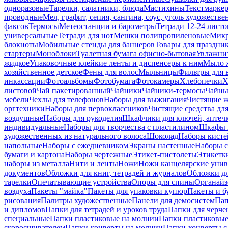
одноразовые
Тарелки, салатники, блюда
Мастихины
Текстмарке
проводные
Мел, графит, сепия, сангина, соус, уголь художеств
факсов
Термосы
Метеостанции и барометры
Тетради 12-24 листо
универсальные
Тетради для нот
Мешки полипропиленовые
Микр
блокноты
Мобильные стенды для баннеров
Товары для праздни
стартеры
Моноблоки
Туалетная бумага офисно-бытовая
Увлажни
жидкое
Упаковочные клейкие ленты и диспенсеры к ним
Мыло ж
хозяйственное детское
Фены для волос
Мыльницы
Фильтры для 
инкассации
Фотоальбомы
Фотобумага
Фотокамеры
Хлебопечки
Х
листовой
Чай пакетированный
Чайники
Чайники-термосы
Чайны
мебели
Чехлы для телефонов
Наборы для выжигания
Чистящие ж
оргтехники
Наборы для первоклассников
Чистящие средства дл
воздушные
Наборы для рукоделия
Шкафчики для ключей, аптечк
индивидуальные
Наборы для творчества с пластилином
Шкафы и
художественных из натурального волоса
Шоколад
Наборы кисте
напольные
Наборы с ежедневником
Экраны настенные
Наборы с
бумаги и картона
Наборы чертежные
Этикет-пистолеты
Этикетки
наборы из металла
Нити и ленты
Ножи
Ножи канцелярские унив
документов
Обложки для книг, тетрадей и журналов
Обложки дл
тарелки
Опечатывающие устройства
Опоры для спины
Органайз
воздуха
Пакеты "майка"
Пакеты для упаковки купюр
Пакеты и б
рисования
Палитры художественные
Панели для демосистем
Пап
и дипломов
Папки для тетрадей и уроков труда
Папки для черче
специальные
Папки пластиковые на молнии
Папки пластиковые
скоросшивателем
Папки-конверты на молнии
Папки-конверты с