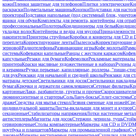
кожи
Пленки защитные для телефонов
Плитки электрические
Кн
раскраски
Подметальные машины
Кнопки
Подставки для настол
проектора
Подставки напольные (под системный блок, уничтожи
ящики для обуви
Комплекты для ремонта, контейнеры для отра
профессиональные
Полотеры
Кондиционеры для белья
Кондицио
укладки волос
Контейнеры и ведра для мусора
Принадлежности 
накопители
Принтеры струйные
Коробки и конверты для CD и
переплета
Корректирующие ленты
Пылесосы
Корректирующие р
зерновой
Радиотелефоны
Развивающие игры
Кофе молотый
Рамк
системы
Кофеварки капельные
Ранцы с жестким каркасом
Кофев
капсульные
Резаки для бумаги
Кофемолки
Рекламные материалы 
принтера
Краски масляные художественные в наборах
Рулоны д
и керамике
Ручки перьевые, капиллярные, роллеры, "пиши-сти
для рук
Рюкзаки для начальной и средней школы
Рюкзаки для ст
матрацы детские
Светильники для досок
Светильники накладны
бумага
Крючки и держатели самоклеящиеся
Сетевые фильтры
Кр
картонные
Лаки, разбавители, грунты и прочие
Скоросшиватели
люминесцентные и стартеры
Соль
Ланч-боксы
Сплит-системы
Ср
драже
Средства для мытья стекол
Лезвия сменные для ножей
Сре
индивидуальной защиты
Листы-вкладыши для монет и купюр
С
секционные
Стабилизаторы напряжения
Лотки настенные мета
антистеплеры
Магниты для досок
Стержни, чернила, тушь
Стойк
сервировочные
Столы компьютерные
Маркеры для CD и DVD
М
ноутбука и планшетов
Маркеры для промышленной графики
Су
лаковые
Маркеры нестираемые перманентные
Сушилки для рук