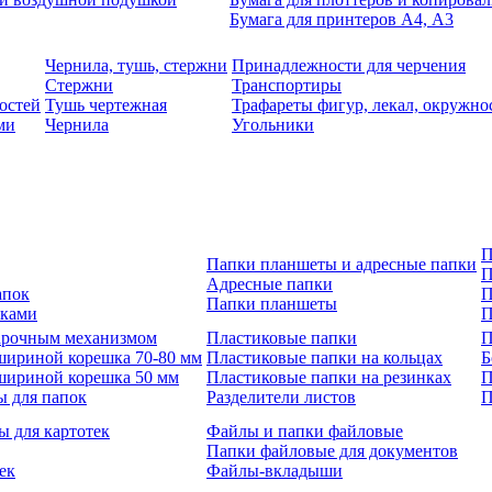
Бумага для принтеров А4, А3
Чернила, тушь, стержни
Принадлежности для черчения
Стержни
Транспортиры
остей
Тушь чертежная
Трафареты фигур, лекал, окружно
ми
Чернила
Угольники
П
Папки планшеты и адресные папки
П
Адресные папки
апок
П
Папки планшеты
зками
П
 арочным механизмом
Пластиковые папки
П
шириной корешка 70-80 мм
Пластиковые папки на кольцах
Б
шириной корешка 50 мм
Пластиковые папки на резинках
П
ы для папок
Разделители листов
П
ы для картотек
Файлы и папки файловые
Папки файловые для документов
ек
Файлы-вкладыши