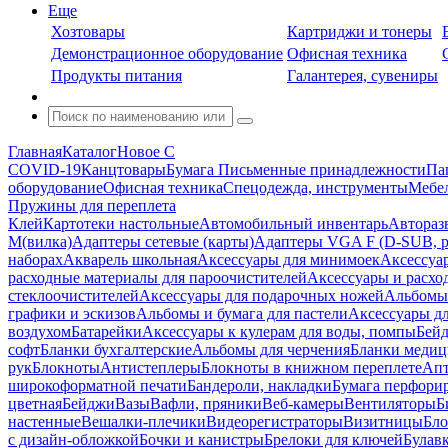
Еще
Хозтовары
Картриджи и тонеры
Демонстрационное оборудование
Офисная техника
Продукты питания
Галантерея, сувениры
Главная
Каталог
Новое С
COVID-19
Канцтовары
Бумага
Письменные принадлежности
Па
оборудование
Офисная техника
Спецодежда, инструменты
Мебел
Пружины для переплета
Клей
Картотеки настольные
Автомобильный инвентарь
Автораз
M(вилка)
Адаптеры сетевые (карты)
Адаптеры VGA F (D-SUB, ро
наборах
Акварель школьная
Аксессуары для минимоек
Аксессуа
расходные материалы для пароочистителей
Аксессуары и расхо
стеклоочистителей
Аксессуары для подарочных ножей
Альбомы 
графики и эскизов
Альбомы и бумага для пастели
Аксессуары дл
воздухом
Батарейки
Аксессуары к кулерам для воды, помпы
Бейд
софт
Бланки бухгалтерские
Альбомы для черчения
Бланки медиц
рук
Блокноты
Антистеплеры
Блокноты в книжном переплете
Апт
широкоформатной печати
Бандероли, накладки
Бумага перфори
цветная
Бейджи
Вазы
Вафли, пряники
Веб-камеры
Вентиляторы
Б
настенные
Вешалки-плечики
Видеорегистраторы
Визитницы
Бло
с дизайн-обложкой
Бочки и канистры
Брелоки для ключей
Булав