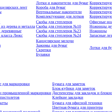
Лотки и накопители для бумаг
Корректирую
нцелярских лент
Короба для бумаг
Корректирую
ы
Вертикальные накопители
Корректирую
Комплектующие для лотков
Корректиру
ы
Скобы для степлеров
Офисные но
из дерева и металла
Скобы для степлеров №10
Ножницы де
 деревянные
Скобы для степлеров №23
Ножницы
 класса Люкс
Скобы для степлеров №24
Запасные ле
Канцелярские мелочи
и
Зажимы для бумаг
Лотки для б
Скрепки
Булавки
е для маркировки
Бумага для заметок
Блок-кубики для заметок
й и промышленной маркировки
Диспенсеры для закладок и блокн
-пистолетов
Клейкие закладки
кеты
Бумага для офисной техники
Цветная бумага для принтера
ой воздушной подушкой
Бумага для плоттеров и копирова