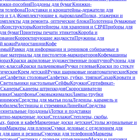
ижки-пособия
Поддоны для бумаг
Книжки-
ля телефона
Подставки и кронштейны-держатели для
 и т.д.)
Комплектующие к дыроколам
Полки, этажерки и
омплекты для ремонта, оптические блоки
Полотенца бумажные
и
Конструкторы
Контейнеры для хранения и СВЧ
Приборы для
для бумаг
Принтеры печати этикеток
Короба и
ование
Корректирующие жидкости
Пружины для
ой кожи
Радиостанции
Кофе
римый
Рамки для информации и ценников собираемые в
ные материалы для пистолетов-маркираторов
Кофемашины
борах
Краски акриловые художественные поштучно
Рулоны для
ес-класса
Краски пальчиковые
Ручки гелевые
Краски по стеклу
тические
Крем детский
Ручки шариковые неавтоматические
Крем
ые
Салфетки столовые
Салфетки, губки, тряпки
Сахар
Кровати и
Светильники настольные
Сейфы
Кружки
Сертификат-
ы
Сканеры
Сканеры штрихкодов
Скоросшиватели
ивки
Смартфоны
Соковыжималки
Лампы-трубки
минимоек
Средства для мытья пола
Леденцы, карамель и
омобилем
Лестницы и стремянки
Линейки
Средства
изонтальные (поддоны)
Лотки и подставки
итно-маркерные доски
Стеллажи
Степлеры, скобы,
х, баров и кафе
Маркерные доски детские
Столы журнальные и
ция
Маркеры для пленок
Сумки деловые с отделением для
 для шин и резины
Сумочки для телефонов
Маркеры
летовые
Счетчики с ручным управлением
Маски и шапочки