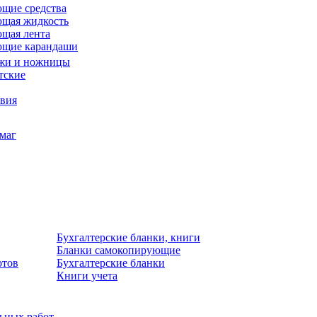
щие средства
щая жидкость
щая лента
ющие карандаши
жи и ножницы
тские
звия
умаг
Бухгалтерские бланки, книги
Бланки самокопирующие
отов
Бухгалтерские бланки
Книги учета
льных работ