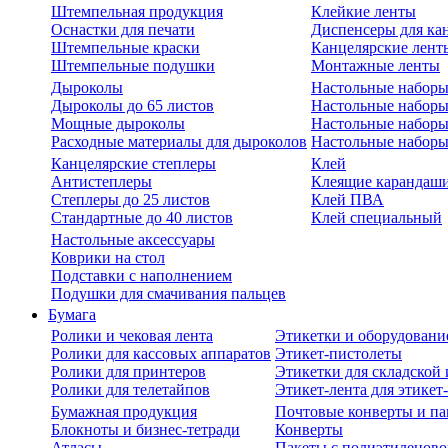
Штемпельная продукция
Клейкие ленты
Оснастки для печати
Диспенсеры для ка
Штемпельные краски
Канцелярские лент
Штемпельные подушки
Монтажные ленты
Дыроколы
Настольные набор
Дыроколы до 65 листов
Настольные наборы 
Мощные дыроколы
Настольные наборы
Расходные материалы для дыроколов
Настольные наборы
Канцелярские степлеры
Клей
Антистеплеры
Клеящие карандаш
Степлеры до 25 листов
Клей ПВА
Стандартные до 40 листов
Клей специальный
Настольные аксессуары
Коврики на стол
Подставки с наполнением
Подушки для смачивания пальцев
Бумага
Ролики и чековая лента
Этикетки и оборудовани
Ролики для кассовых аппаратов
Этикет-пистолеты
Ролики для принтеров
Этикетки для складско
Ролики для телетайпов
Этикет-лента для этикет
Бумажная продукция
Почтовые конверты и па
Блокноты и бизнес-тетради
Конверты
Атласы
Пакеты с полиэтиленов