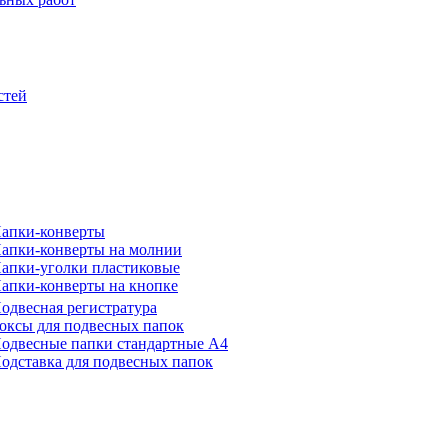
стей
апки-конверты
апки-конверты на молнии
апки-уголки пластиковые
апки-конверты на кнопке
одвесная регистратура
оксы для подвесных папок
одвесные папки стандартные А4
одставка для подвесных папок