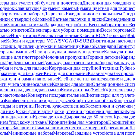
еры для туалетной бумаги и полотенец
Дневники для младших к
поделок
Клавиатуры
Документ-камеры
Бумага цветная для творчес
 форматная в наборах
Дыроколы
Ежедневники с покрытием "под к
ники с твердой обложкой
Ватные палочки и диски
Еженедельник
уков
Записные книжки
Зарядные устройства
Весы лабораторные
Зе
атью этикеток
Инвентарь для уборки помещений
Весы торговые
И
льные
Йогуртницы
Вешалки настенные
Кабели RCA (тюльпан)
Каб
ные
Кабели и адаптеры VGA/SVGA (D-SUB)
Визитницы настоль
стойки, дисплеи, кружки и монетницы
Какао
Календари
Гарниту
торы карманные
Гели для душа и шампуни детские
Калькуляторы 
ающие для плоттеров
Молочная продукция
Горшки детские
Каранд
пок
Грифели запасные
Гуашь художественная в наборах
Гуашь худо
убка и гель для пальцев
Картриджи для струйной техники
Губки 
ржатели для бейджей
Кисти для рисования
Клавиатуры беспрово
ржатели и рамки напольные
Клейкие ленты канцелярские и дисп
иги учета универсальные
Коврики для мыши
Операционные сист
испенсеры для жидкого мыла
Коммутаторы (Switch)
Диспенсеры д
к настольные
Конверты поздравительные
Диспенсеры для туалет
таз
Конференц-столики для стульев
Конфеты в коробках
Конфеты 
тенды и витрины
Пастель художественная
Косметички и сумочки 
ля них
Доски-флипчарты
Доски, стеки и формочки для лепки
Кра
принадлежности
Кресла детские
Дыроколы до 50 листов
Кресла дл
ием "под кожу и ткань"
Кронштейны для мониторов
Кронштейны-
аторы
Заварники
Лампы люминесцентные энергосберегающие
Ла
толы
Маникюрные наборы
Маркеры
Зарядные устройства для пор