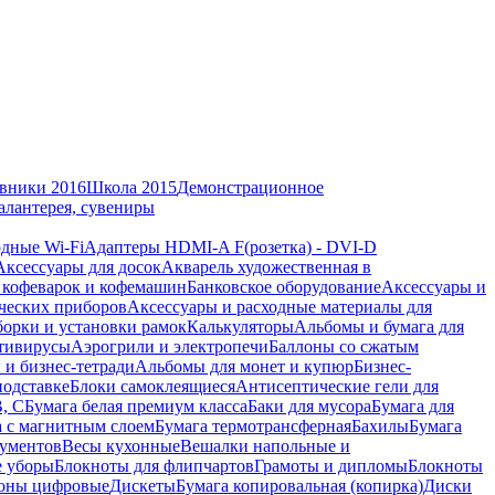
вники 2016
Школа 2015
Демонстрационное
алантерея, сувениры
дные Wi-Fi
Адаптеры HDMI-A F(розетка) - DVI-D
Аксессуары для досок
Акварель художественная в
 кофеварок и кофемашин
Банковское оборудование
Аксессуары и
ческих приборов
Аксессуары и расходные материалы для
борки и установки рамок
Калькуляторы
Альбомы и бумага для
тивирусы
Аэрогрили и электропечи
Баллоны со сжатым
 и бизнес-тетради
Альбомы для монет и купюр
Бизнес-
подставке
Блоки самоклеящиеся
Антисептические гели для
В, С
Бумага белая премиум класса
Баки для мусора
Бумага для
а с магнитным слоем
Бумага термотрансферная
Бахилы
Бумага
кументов
Весы кухонные
Вешалки напольные и
е уборы
Блокноты для флипчартов
Грамоты и дипломы
Блокноты
оны цифровые
Дискеты
Бумага копировальная (копирка)
Диски