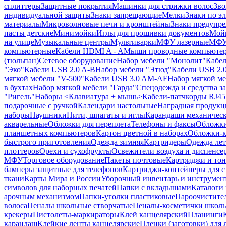
сплиттеры
Защитные покрытия
Машинки для стрижки волос
Зво
индивидуальной защиты
Знаки запрещающие
Мелки
Знаки по э
материалы
Микроволновые печи и кронштейны
Знаки предупр
пасты детские
Минимойки
Иглы для прошивки документов
Мойк
на улице
Музыкальные центры
Мультиварки
МФУ лазерные
МФУ
компьютерные
Кабели HDMI A - A
Мыши проводные компьюте
(тюльпан)
Сетевое оборудование
Набор мебели "Монолит"
Кабел
"Эко"
Кабели USB 2.0 A-B
Набор мебели "Этюд"
Кабели USB 2.0
мягкой мебели "V-500"
Кабели USB 3.0 AM-AF
Набор мягкой ме
в бухтах
Набор мягкой мебели "Гарда"
Спецодежда и средства 
"Ригель"
Наборы <Клавиатура + мышь>
Кабели-патчкорды RJ45 
подарочные с ручкой
Календари настольные
Наградная продукц
наборы
Наушники
Нити, шпагаты и иглы
Карандаши механичес
акварельные
Обложки для переплета
Телефоны и факсы
Обложки
планшетных компьютеров
Картон цветной в наборах
Обложки-к
быстрого приготовления
Одежда зимняя
Картридеры
Одежда лет
плоттеров
Орехи и сухофрукты
Освежители воздуха и диспенсе
МФУ
Торговое оборудование
Пакеты почтовые
Картриджи и тон
бамперы защитные для телефонов
Картриджи-контейнеры для 
ткани
Карты Мира и России
Уборочный инвентарь и инструмен
символов для наборных печатей
Папки с вкладышами
Каталоги 
арочным механизмом
Папки-уголки пластиковые
Пароочистите
волоса
Пеналы школьные створчатые
Пеналы-косметички школ
крекеры
Пистолеты-маркираторы
Клей канцелярский
Планинги
карандаш
Клейкие ленты канцелярские
Пленки (заготовки) для