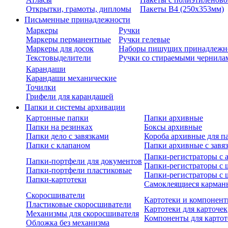
Открытки, грамоты, дипломы
Пакеты В4 (250х353мм)
Письменные принадлежности
Маркеры
Ручки
Маркеры перманентные
Ручки гелевые
Маркеры для досок
Наборы пишущих принадлежн
Текстовыделители
Ручки со стираемыми чернила
Карандаши
Карандаши механические
Точилки
Грифели для карандашей
Папки и системы архивации
Картонные папки
Папки архивные
Папки на резинках
Боксы архивные
Папки дело с завязками
Короба архивные для п
Папки с клапаном
Папки архивные с завя
Папки-регистраторы с
Папки-портфели для документов
Папки-регистраторы с 
Папки-портфели пластиковые
Папки-регистраторы с 
Папки-картотеки
Самоклеящиеся карман
Скоросшиватели
Картотеки и компонент
Пластиковые скоросшиватели
Картотеки для карточек
Механизмы для скоросшивателя
Компоненты для картот
Обложка без механизма