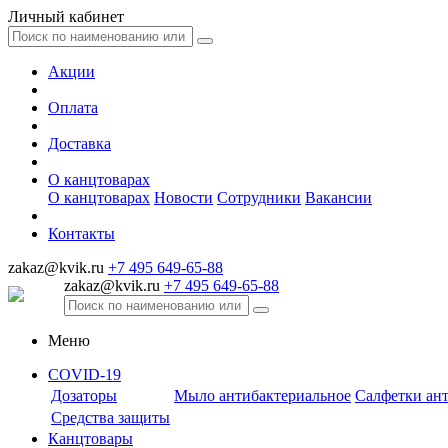
Личный кабинет
Акции
Оплата
Доставка
О канцтоварах
О канцтоварах
Новости
Сотрудники
Вакансии
Контакты
zakaz@kvik.ru
+7 495 649-65-88
zakaz@kvik.ru
+7 495 649-65-88
Меню
COVID-19
Дозаторы
Мыло антибактериальное
Салфетки ан
Средства защиты
Канцтовары