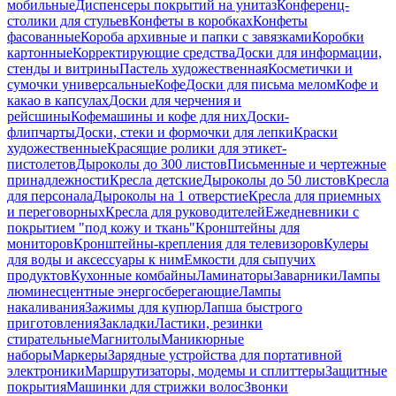
мобильные
Диспенсеры покрытий на унитаз
Конференц-
столики для стульев
Конфеты в коробках
Конфеты
фасованные
Короба архивные и папки с завязками
Коробки
картонные
Корректирующие средства
Доски для информации,
стенды и витрины
Пастель художественная
Косметички и
сумочки универсальные
Кофе
Доски для письма мелом
Кофе и
какао в капсулах
Доски для черчения и
рейсшины
Кофемашины и кофе для них
Доски-
флипчарты
Доски, стеки и формочки для лепки
Краски
художественные
Красящие ролики для этикет-
пистолетов
Дыроколы до 300 листов
Письменные и чертежные
принадлежности
Кресла детские
Дыроколы до 50 листов
Кресла
для персонала
Дыроколы на 1 отверстие
Кресла для приемных
и переговорных
Кресла для руководителей
Ежедневники с
покрытием "под кожу и ткань"
Кронштейны для
мониторов
Кронштейны-крепления для телевизоров
Кулеры
для воды и аксессуары к ним
Емкости для сыпучих
продуктов
Кухонные комбайны
Ламинаторы
Заварники
Лампы
люминесцентные энергосберегающие
Лампы
накаливания
Зажимы для купюр
Лапша быстрого
приготовления
Закладки
Ластики, резинки
стирательные
Магнитолы
Маникюрные
наборы
Маркеры
Зарядные устройства для портативной
электроники
Маршрутизаторы, модемы и сплиттеры
Защитные
покрытия
Машинки для стрижки волос
Звонки