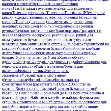
палочки и счеты
Счетчики банкнот
Счетчики
монет
Тазы
Тележки грузовые
Тележки для подвесных
папок
Тележки уборочные
Телескопы
Телефоны IP
Темперные
краски художественные
Тестеры напряжения
Тетради на
кольцах
Тонеры (порошок) совместимые для заправки
лазерных картриджей
Точилки механические
Точилки
ручные
Точилки электрические
Транспортиры
Трафареты и
лекала
Трафареты-раскраски
Треугольники
Тряпки для
пола
Туалетная бумага профессиональная
Тубусы для
чертежей
Тушь
Удлинители в бухтах и на рамках
Удлинители на
катушке
Указки
Упаковочная бумага
Упаковочные клейкие
ленты
Упаковочные рекламные материалы
Упаковщики
банкнот
Урны-пепельницы
Утюги
Уход за обувью и
одеждой
Фартуки
Фартуки для уроков труда
Фетр
Фильтры для
очистителя воздуха
Флаги и знамена
Фольга для
выпечки
Фольга цветная
Фотоаппараты
зеркальные
Фотоаппараты системные
(беззеркальные)
Фотобарабаны
Фотоаппараты
компактные
Хабы (разветвители) USB 2.0
Холсты на
картоне
Холсты на подрамнике
Цветная бумага, цветной
картон для квиллинга и оригами
Цветная пористая резина и
пластик
Циркули
Чайные и кофейные наборы
Чернила для
струйных принтеров и МФУ
Чертежные принадлежности для
доски
Чистящие и моющие средства для кухни
Чистящие
средства для досок
Швабры и комплекты для мытья