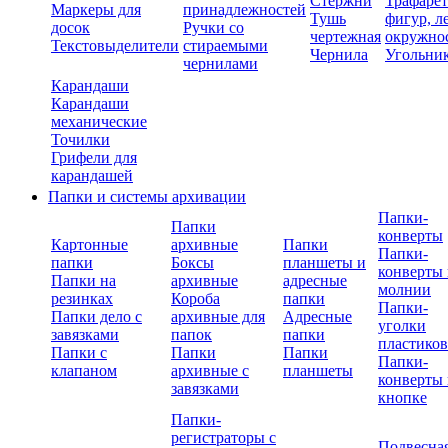
Стержни
Трафаре
Маркеры для
принадлежностей
Тушь
фигур, л
досок
Ручки со
чертежная
окружно
Текстовыделители
стираемыми
Чернила
Угольни
чернилами
Карандаши
Карандаши
механические
Точилки
Грифели для
карандашей
Папки и системы архивации
Папки-
Папки
конверты
Картонные
архивные
Папки
Папки-
папки
Боксы
планшеты и
конверты 
Папки на
архивные
адресные
молнии
резинках
Короба
папки
Папки-
Папки дело с
архивные для
Адресные
уголки
завязками
папок
папки
пластико
Папки с
Папки
Папки
Папки-
клапаном
архивные с
планшеты
конверты 
завязками
кнопке
Папки-
регистраторы с
Подвесна