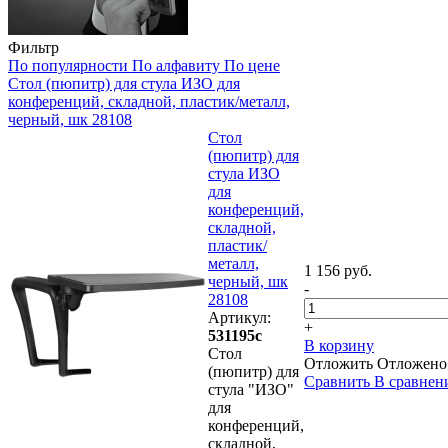
Фильтр
По популярности
По алфавиту
По цене
Стол (пюпитр) для стула ИЗО для
конференций, складной, пластик/металл,
черный, шк 28108
Стол
(пюпитр) для
стула ИЗО
для
конференций,
складной,
пластик/
металл,
1 156 руб.
черный, шк
-
28108
Артикул:
+
531195с
В корзину
Стол
Отложить
Отложено
(пюпитр) для
Сравнить
В сравнен
стула "ИЗО"
для
конференций,
складной,