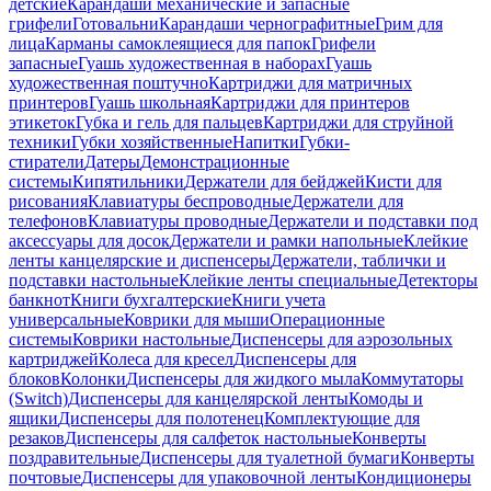
детские
Карандаши механические и запасные
грифели
Готовальни
Карандаши чернографитные
Грим для
лица
Карманы самоклеящиеся для папок
Грифели
запасные
Гуашь художественная в наборах
Гуашь
художественная поштучно
Картриджи для матричных
принтеров
Гуашь школьная
Картриджи для принтеров
этикеток
Губка и гель для пальцев
Картриджи для струйной
техники
Губки хозяйственные
Напитки
Губки-
стиратели
Датеры
Демонстрационные
системы
Кипятильники
Держатели для бейджей
Кисти для
рисования
Клавиатуры беспроводные
Держатели для
телефонов
Клавиатуры проводные
Держатели и подставки под
аксессуары для досок
Держатели и рамки напольные
Клейкие
ленты канцелярские и диспенсеры
Держатели, таблички и
подставки настольные
Клейкие ленты специальные
Детекторы
банкнот
Книги бухгалтерские
Книги учета
универсальные
Коврики для мыши
Операционные
системы
Коврики настольные
Диспенсеры для аэрозольных
картриджей
Колеса для кресел
Диспенсеры для
блоков
Колонки
Диспенсеры для жидкого мыла
Коммутаторы
(Switch)
Диспенсеры для канцелярской ленты
Комоды и
ящики
Диспенсеры для полотенец
Комплектующие для
резаков
Диспенсеры для салфеток настольные
Конверты
поздравительные
Диспенсеры для туалетной бумаги
Конверты
почтовые
Диспенсеры для упаковочной ленты
Кондиционеры