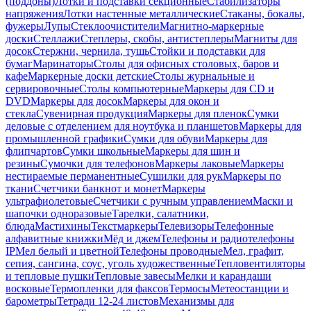
(поддоны)
Лотки и подставки секционные
Стабилизаторы
напряжения
Лотки настенные металлические
Стаканы, бокалы,
фужеры
Лупы
Стеклоочистители
Магнитно-маркерные
доски
Стеллажи
Степлеры, скобы, антистеплеры
Магниты для
досок
Стержни, чернила, тушь
Стойки и подставки для
бумаг
Маринаторы
Столы для офисных столовых, баров и
кафе
Маркерные доски детские
Столы журнальные и
сервировочные
Столы компьютерные
Маркеры для CD и
DVD
Маркеры для досок
Маркеры для окон и
стекла
Сувенирная продукция
Маркеры для пленок
Сумки
деловые с отделением для ноутбука и планшетов
Маркеры для
промышленной графики
Сумки для обуви
Маркеры для
флипчартов
Сумки школьные
Маркеры для шин и
резины
Сумочки для телефонов
Маркеры лаковые
Маркеры
нестираемые перманентные
Сушилки для рук
Маркеры по
ткани
Счетчики банкнот и монет
Маркеры
ультрафиолетовые
Счетчики с ручным управлением
Маски и
шапочки одноразовые
Тарелки, салатники,
блюда
Мастихины
Текстмаркеры
Телевизоры
Телефонные
алфавитные книжки
Мёд и джем
Телефоны и радиотелефоны
IP
Мел белый и цветной
Телефоны проводные
Мел, графит,
сепия, сангина, соус, уголь художественные
Тепловентиляторы
и тепловые пушки
Тепловые завесы
Мелки и карандаши
восковые
Термопленки для факсов
Термосы
Метеостанции и
барометры
Тетради 12-24 листов
Механизмы для