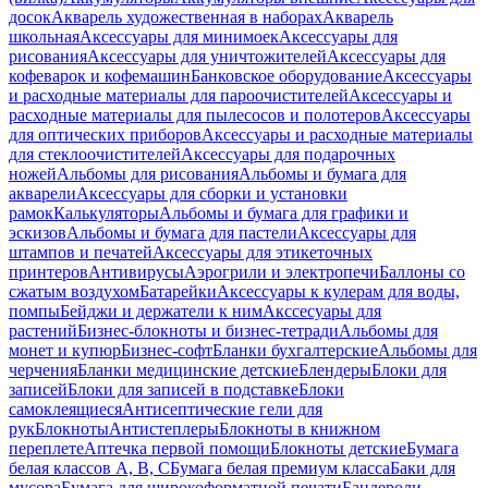
досок
Акварель художественная в наборах
Акварель
школьная
Аксессуары для минимоек
Аксессуары для
рисования
Аксессуары для уничтожителей
Аксессуары для
кофеварок и кофемашин
Банковское оборудование
Аксессуары
и расходные материалы для пароочистителей
Аксессуары и
расходные материалы для пылесосов и полотеров
Аксессуары
для оптических приборов
Аксессуары и расходные материалы
для стеклоочистителей
Аксессуары для подарочных
ножей
Альбомы для рисования
Альбомы и бумага для
акварели
Аксессуары для сборки и установки
рамок
Калькуляторы
Альбомы и бумага для графики и
эскизов
Альбомы и бумага для пастели
Аксессуары для
штампов и печатей
Аксессуары для этикеточных
принтеров
Антивирусы
Аэрогрили и электропечи
Баллоны со
сжатым воздухом
Батарейки
Аксессуары к кулерам для воды,
помпы
Бейджи и держатели к ним
Акссесуары для
растений
Бизнес-блокноты и бизнес-тетради
Альбомы для
монет и купюр
Бизнес-софт
Бланки бухгалтерские
Альбомы для
черчения
Бланки медицинские детские
Блендеры
Блоки для
записей
Блоки для записей в подставке
Блоки
самоклеящиеся
Антисептические гели для
рук
Блокноты
Антистеплеры
Блокноты в книжном
переплете
Аптечка первой помощи
Блокноты детские
Бумага
белая классов А, В, С
Бумага белая премиум класса
Баки для
мусора
Бумага для широкоформатной печати
Бандероли,