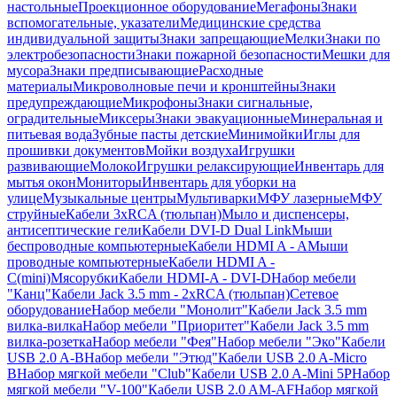
настольные
Проекционное оборудование
Мегафоны
Знаки
вспомогательные, указатели
Медицинские средства
индивидуальной защиты
Знаки запрещающие
Мелки
Знаки по
электробезопасности
Знаки пожарной безопасности
Мешки для
мусора
Знаки предписывающие
Расходные
материалы
Микроволновые печи и кронштейны
Знаки
предупреждающие
Микрофоны
Знаки сигнальные,
оградительные
Миксеры
Знаки эвакуационные
Минеральная и
питьевая вода
Зубные пасты детские
Минимойки
Иглы для
прошивки документов
Мойки воздуха
Игрушки
развивающие
Молоко
Игрушки релаксирующие
Инвентарь для
мытья окон
Мониторы
Инвентарь для уборки на
улице
Музыкальные центры
Мультиварки
МФУ лазерные
МФУ
струйные
Кабели 3xRCA (тюльпан)
Мыло и диспенсеры,
антисептические гели
Кабели DVI-D Dual Link
Мыши
беспроводные компьютерные
Кабели HDMI A - A
Мыши
проводные компьютерные
Кабели HDMI A -
C(mini)
Мясорубки
Кабели HDMI-A - DVI-D
Набор мебели
"Канц"
Кабели Jack 3.5 mm - 2xRCA (тюльпан)
Сетевое
оборудование
Набор мебели "Монолит"
Кабели Jack 3.5 mm
вилка-вилка
Набор мебели "Приоритет"
Кабели Jack 3.5 mm
вилка-розетка
Набор мебели "Фея"
Набор мебели "Эко"
Кабели
USB 2.0 A-B
Набор мебели "Этюд"
Кабели USB 2.0 A-Micro
B
Набор мягкой мебели "Club"
Кабели USB 2.0 A-Mini 5P
Набор
мягкой мебели "V-100"
Кабели USB 2.0 AM-AF
Набор мягкой