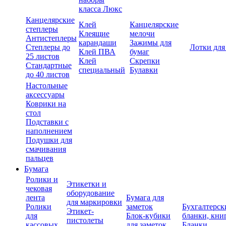
класса Люкс
Канцелярские
Клей
Канцелярские
степлеры
Клеящие
мелочи
Антистеплеры
карандаши
Зажимы для
Степлеры до
Лотки для
Клей ПВА
бумаг
25 листов
Клей
Скрепки
Стандартные
специальный
Булавки
до 40 листов
Настольные
аксессуары
Коврики на
стол
Подставки с
наполнением
Подушки для
смачивания
пальцев
Бумага
Ролики и
Этикетки и
чековая
оборудование
лента
Бумага для
для маркировки
Ролики
заметок
Бухгалтерск
Этикет-
для
Блок-кубики
бланки, кни
пистолеты
кассовых
для заметок
Бланки