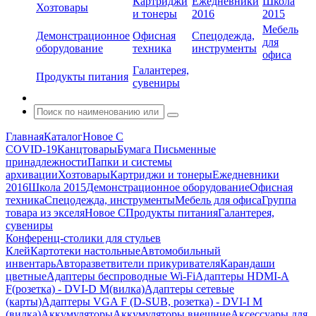
Картриджи
Ежедневники
Школа
Хозтовары
и тонеры
2016
2015
Мебель
Демонстрационное
Офисная
Спецодежда,
для
оборудование
техника
инструменты
офиса
Галантерея,
Продукты питания
сувениры
Главная
Каталог
Новое С
COVID-19
Канцтовары
Бумага
Письменные
принадлежности
Папки и системы
архивации
Хозтовары
Картриджи и тонеры
Ежедневники
2016
Школа 2015
Демонстрационное оборудование
Офисная
техника
Спецодежда, инструменты
Мебель для офиса
Группа
товара из экселя
Новое С
Продукты питания
Галантерея,
сувениры
Конференц-столики для стульев
Клей
Картотеки настольные
Автомобильный
инвентарь
Авторазветвители прикуривателя
Карандаши
цветные
Адаптеры беспроводные Wi-Fi
Адаптеры HDMI-A
F(розетка) - DVI-D M(вилка)
Адаптеры сетевые
(карты)
Адаптеры VGA F (D-SUB, розетка) - DVI-I M
(вилка)
Аккумуляторы
Аккумуляторы внешние
Аксессуары для