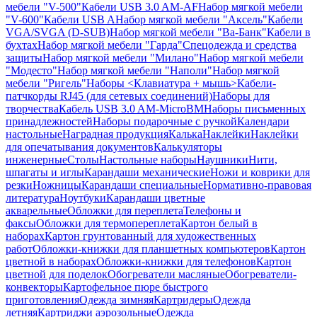
мебели "V-500"
Кабели USB 3.0 AM-AF
Набор мягкой мебели
"V-600"
Кабели USB A
Набор мягкой мебели "Аксель"
Кабели
VGA/SVGA (D-SUB)
Набор мягкой мебели "Ва-Банк"
Кабели в
бухтах
Набор мягкой мебели "Гарда"
Спецодежда и средства
защиты
Набор мягкой мебели "Милано"
Набор мягкой мебели
"Модесто"
Набор мягкой мебели "Наполи"
Набор мягкой
мебели "Ригель"
Наборы <Клавиатура + мышь>
Кабели-
патчкорды RJ45 (для сетевых соединений)
Наборы для
творчества
Кабель USB 3.0 AM-MicroBM
Наборы письменных
принадлежностей
Наборы подарочные с ручкой
Календари
настольные
Наградная продукция
Калька
Наклейки
Наклейки
для опечатывания документов
Калькуляторы
инженерные
Столы
Настольные наборы
Наушники
Нити,
шпагаты и иглы
Карандаши механические
Ножи и коврики для
резки
Ножницы
Карандаши специальные
Нормативно-правовая
литература
Ноутбуки
Карандаши цветные
акварельные
Обложки для переплета
Телефоны и
факсы
Обложки для термопереплета
Картон белый в
наборах
Картон грунтованный для художественных
работ
Обложки-книжки для планшетных компьютеров
Картон
цветной в наборах
Обложки-книжки для телефонов
Картон
цветной для поделок
Обогреватели масляные
Обогреватели-
конвекторы
Картофельное пюре быстрого
приготовления
Одежда зимняя
Картридеры
Одежда
летняя
Картриджи аэрозольные
Одежда