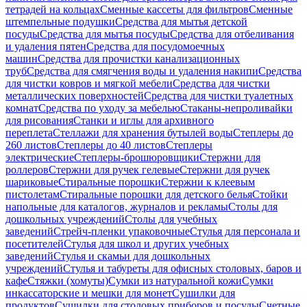
тетрадей на кольцах
Сменные кассеты для фильтров
Сменные
штемпельные подушки
Средства для мытья детской
посуды
Средства для мытья посуды
Средства для отбеливания
и удаления пятен
Средства для посудомоечных
машин
Средства для прочистки канализационных
труб
Средства для смягчения воды и удаления накипи
Средства
для чистки ковров и мягкой мебели
Средства для чистки
металлических поверхностей
Средства для чистки туалетных
комнат
Средства по уходу за мебелью
Стаканы-непроливайки
для рисования
Станки и иглы для архивного
переплета
Стеллажи для хранения бутылей воды
Степлеры до
260 листов
Степлеры до 40 листов
Степлеры
электрические
Степлеры-брошюровщики
Стержни для
роллеров
Стержни для ручек гелевые
Стержни для ручек
шариковые
Стиральные порошки
Стержни к клеевым
пистолетам
Стиральные порошки для детского белья
Стойки
напольные для каталогов, журналов и рекламы
Столы для
дошкольных учреждений
Столы для учебных
заведений
Стрейч-пленки упаковочные
Стулья для персонала и
посетителей
Стулья для школ и других учебных
заведений
Стулья и скамьи для дошкольных
учреждений
Стулья и табуреты для офисных столовых, баров и
кафе
Стяжки (хомуты)
Сумки из натуральной кожи
Сумки
инкассаторские и мешки для монет
Сушилки для
продуктов
Сушилки для столовых приборов и посуды
Счетные