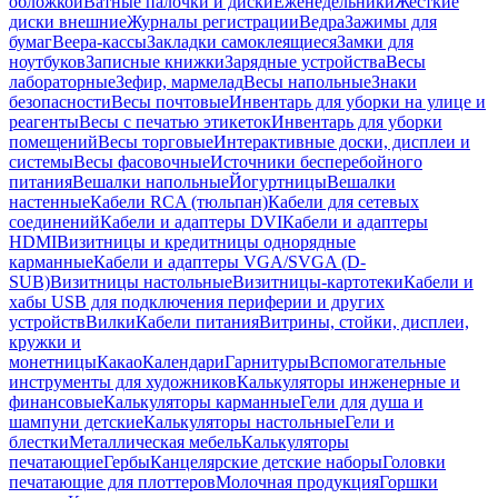
обложкой
Ватные палочки и диски
Еженедельники
Жесткие
диски внешние
Журналы регистрации
Ведра
Зажимы для
бумаг
Веера-кассы
Закладки самоклеящиеся
Замки для
ноутбуков
Записные книжки
Зарядные устройства
Весы
лабораторные
Зефир, мармелад
Весы напольные
Знаки
безопасности
Весы почтовые
Инвентарь для уборки на улице и
реагенты
Весы с печатью этикеток
Инвентарь для уборки
помещений
Весы торговые
Интерактивные доски, дисплеи и
системы
Весы фасовочные
Источники бесперебойного
питания
Вешалки напольные
Йогуртницы
Вешалки
настенные
Кабели RCA (тюльпан)
Кабели для сетевых
соединений
Кабели и адаптеры DVI
Кабели и адаптеры
HDMI
Визитницы и кредитницы однорядные
карманные
Кабели и адаптеры VGA/SVGA (D-
SUB)
Визитницы настольные
Визитницы-картотеки
Кабели и
хабы USB для подключения периферии и других
устройств
Вилки
Кабели питания
Витрины, стойки, дисплеи,
кружки и
монетницы
Какао
Календари
Гарнитуры
Вспомогательные
инструменты для художников
Калькуляторы инженерные и
финансовые
Калькуляторы карманные
Гели для душа и
шампуни детские
Калькуляторы настольные
Гели и
блестки
Металлическая мебель
Калькуляторы
печатающие
Гербы
Канцелярские детские наборы
Головки
печатающие для плоттеров
Молочная продукция
Горшки