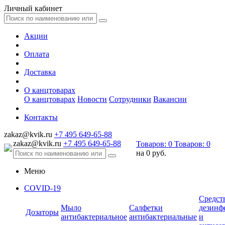
Личный кабинет
Акции
Оплата
Доставка
О канцтоварах
О канцтоварах
Новости
Сотрудники
Вакансии
Контакты
zakaz@kvik.ru
+7 495 649-65-88
zakaz@kvik.ru
+7 495 649-65-88
Товаров:
0
Товаров:
0
на
0 руб.
Меню
COVID-19
Средст
Мыло
Салфетки
дезинф
Дозаторы
антибактериальное
антибактериальные
и