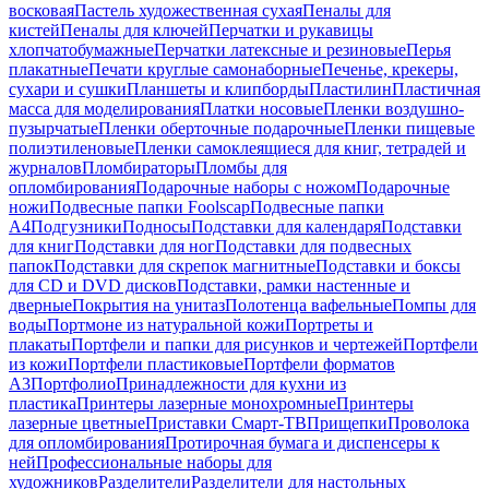
восковая
Пастель художественная сухая
Пеналы для
кистей
Пеналы для ключей
Перчатки и рукавицы
хлопчатобумажные
Перчатки латексные и резиновые
Перья
плакатные
Печати круглые самонаборные
Печенье, крекеры,
сухари и сушки
Планшеты и клипборды
Пластилин
Пластичная
масса для моделирования
Платки носовые
Пленки воздушно-
пузырчатые
Пленки оберточные подарочные
Пленки пищевые
полиэтиленовые
Пленки самоклеящиеся для книг, тетрадей и
журналов
Пломбираторы
Пломбы для
опломбирования
Подарочные наборы с ножом
Подарочные
ножи
Подвесные папки Foolscap
Подвесные папки
А4
Подгузники
Подносы
Подставки для календаря
Подставки
для книг
Подставки для ног
Подставки для подвесных
папок
Подставки для скрепок магнитные
Подставки и боксы
для CD и DVD дисков
Подставки, рамки настенные и
дверные
Покрытия на унитаз
Полотенца вафельные
Помпы для
воды
Портмоне из натуральной кожи
Портреты и
плакаты
Портфели и папки для рисунков и чертежей
Портфели
из кожи
Портфели пластиковые
Портфели форматов
А3
Портфолио
Принадлежности для кухни из
пластика
Принтеры лазерные монохромные
Принтеры
лазерные цветные
Приставки Смарт-ТВ
Прищепки
Проволока
для опломбирования
Протирочная бумага и диспенсеры к
ней
Профессиональные наборы для
художников
Разделители
Разделители для настольных