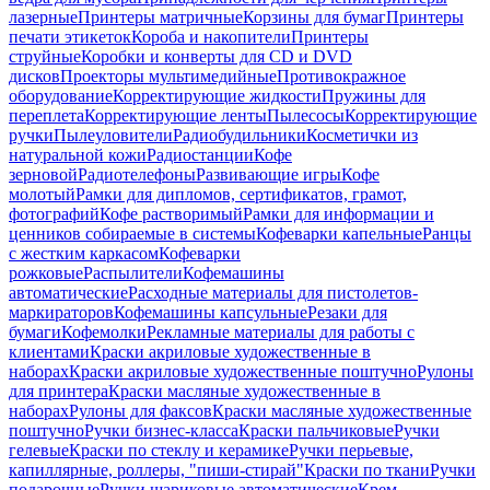
лазерные
Принтеры матричные
Корзины для бумаг
Принтеры
печати этикеток
Короба и накопители
Принтеры
струйные
Коробки и конверты для CD и DVD
дисков
Проекторы мультимедийные
Противокражное
оборудование
Корректирующие жидкости
Пружины для
переплета
Корректирующие ленты
Пылесосы
Корректирующие
ручки
Пылеуловители
Радиобудильники
Косметички из
натуральной кожи
Радиостанции
Кофе
зерновой
Радиотелефоны
Развивающие игры
Кофе
молотый
Рамки для дипломов, сертификатов, грамот,
фотографий
Кофе растворимый
Рамки для информации и
ценников собираемые в системы
Кофеварки капельные
Ранцы
с жестким каркасом
Кофеварки
рожковые
Распылители
Кофемашины
автоматические
Расходные материалы для пистолетов-
маркираторов
Кофемашины капсульные
Резаки для
бумаги
Кофемолки
Рекламные материалы для работы с
клиентами
Краски акриловые художественные в
наборах
Краски акриловые художественные поштучно
Рулоны
для принтера
Краски масляные художественные в
наборах
Рулоны для факсов
Краски масляные художественные
поштучно
Ручки бизнес-класса
Краски пальчиковые
Ручки
гелевые
Краски по стеклу и керамике
Ручки перьевые,
капиллярные, роллеры, "пиши-стирай"
Краски по ткани
Ручки
подарочные
Ручки шариковые автоматические
Крем