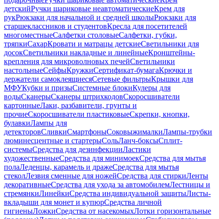
детский
Ручки шариковые неавтоматические
Крем для
рук
Рюкзаки для начальной и средней школы
Рюкзаки для
старшеклассников и студентов
Кресла для посетителей
многоместные
Салфетки столовые
Салфетки, губки,
тряпки
Сахар
Кровати и матрацы детские
Светильники для
досок
Светильники накладные и линейные
Кронштейны-
крепления для микроволновых печей
Светильники
настольные
Сейфы
Кружки
Сертификат-бумага
Крючки и
держатели самоклеящиеся
Сетевые фильтры
Крышки для
МФУ
Кубки и призы
Системные блоки
Кулеры для
воды
Сканеры
Сканеры штрихкодов
Скоросшиватели
картонные
Лаки, разбавители, грунты и
прочие
Скоросшиватели пластиковые
Скрепки, кнопки,
булавки
Лампы для
детекторов
Сливки
Смартфоны
Соковыжималки
Лампы-трубки
люминесцентные и стартеры
Соль
Ланч-боксы
Сплит-
системы
Средства для дезинфекции
Ластики
художественные
Средства для минимоек
Средства для мытья
пола
Леденцы, карамель и драже
Средства для мытья
стекол
Лезвия сменные для ножей
Средства для стирки
Ленты
декоративные
Средства для ухода за автомобилем
Лестницы и
стремянки
Линейки
Средства индивидуальной защиты
Листы-
вкладыши для монет и купюр
Средства личной
гигиены
Ложки
Средства от насекомых
Лотки горизонтальные