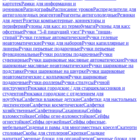
картотек
Рамки для информации и
ценников
Рапидографы
Расписание уроков
Распределители для
антигололедных реагентов
Реагенты антигололедные
Резинки
для денег
Розетки компьютерные, коннекторы и
периферия
Рулоны для касс из термобумаги
Рулоны для касс
офсетные
Ручки "5-й пишущий узел"
Ручки "пиши-
стирай"
Ручки гелевые автоматические
Ручки гелевые
неавтоматические
Ручки для наборов
Ручки капиллярные и
линеры
Ручки перьевые подарочные
Ручки перьевые
функциональные
Ручки роллеры подарочные
Ручки
сувенирные
Ручки шариковые масляные автоматические
Ручки
шариковые масляные неавтоматические
Ручки шариковые на
подставке
Ручки шариковые на шнурке
Ручки шариковые
неавтоматические с колпачком
Ручки шариковые
подарочные
Ручки-роллеры
Ручки-стилусы
Ручной
инструмент
Рюкзаки городские / для старшеклассников и
студентов
Рюкзаки городские с отделением для
ноутбука
Салфетки влажные детские
Салфетки для настольных
диспенсеров
Салфетки косметические
Салфетки
хозяйственные
Салфетницы
Сахарницы
Сейфы
взломостойкие
Сейфы огне-взломостойкие
Сейфы
огнестойкие
Сейфы оружейные
Сейфы офисные,
мебельные
Сиденья и рамы для многоместных кресел
Скатерти
столовые
Скобы для степлеров
Скрепки
Сладкие
напитки
Сменные блоки для органайзеров
Сменные блоки для