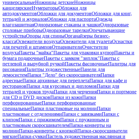
универсальные
Ножницы детские
Ножницы
канцелярские
Нумераторы
Обложки для
автодокументов
Обложки для документов
Обложки для книг,
тетрадей и журналов
Обложки для паспорта
Одежда
влагозащитная
Одноразовые стаканы и чашки
Одноразовые
столовые приборы
Одноразовые тарелки
Опечатывающие
устройства
Опоры для спины
Органайзеры бизнес-
класса
Освежители воздуха
Освежители для туалета
Оснастки
для печатей и штампов
Отпариватели
Очистители
воздуха
Пакеты "майка"
Пакеты для упаковки купюр
Пакеты и
бумага подарочные
Пакеты с замком "зиплок"
Пакеты с
петлевой и вырубной ручкой
Пакеты фасовочные
Палитры для
рисования
Палитры художественные
Панели для
демосистем
Папки "Дело" без скоросшивателя
Папки
адресные
Папки архивные для переплета
Папки для кафе и
ресторанов
Папки для курсовых и дипломов
Папки для
тетрадей и уроков труда
Папки для черчения
Папки и портмоне
для CD и DVD дисков
Папки из кожи
Папки
перфорированные
Папки перфорированные
специальные
Папки пластиковые на молнии
Папки
пластиковые с отделениями
Папки с завязками
Папки с
клипом
Папки с прижимом
Папки с пружинным и
пластиковым скоросшивателем
Папки-конверты на
молнии
Папки-конверты с кнопкой
Папки-скоросшиватели
мягкие
Папки-сумки
Пастель художественная маслянная и