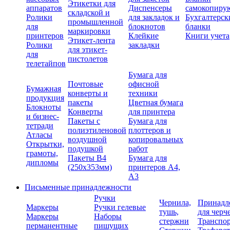
Этикетки для
аппаратов
Диспенсеры
самокопиру
складской и
Ролики
для закладок и
Бухгалтерск
промышленной
для
блокнотов
бланки
маркировки
принтеров
Клейкие
Книги учета
Этикет-лента
Ролики
закладки
для этикет-
для
пистолетов
телетайпов
Бумага для
Почтовые
офисной
Бумажная
конверты и
техники
продукция
пакеты
Цветная бумага
Блокноты
Конверты
для принтера
и бизнес-
Пакеты с
Бумага для
тетради
полиэтиленовой
плоттеров и
Атласы
воздушной
копировальных
Открытки,
подушкой
работ
грамоты,
Пакеты В4
Бумага для
дипломы
(250х353мм)
принтеров А4,
А3
Письменные принадлежности
Ручки
Чернила,
Принадл
Маркеры
Ручки гелевые
тушь,
для черч
Маркеры
Наборы
стержни
Транспо
перманентные
пишущих