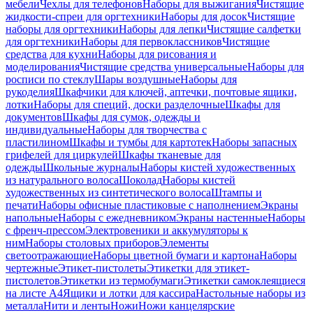
мебели
Чехлы для телефонов
Наборы для выжигания
Чистящие
жидкости-спреи для оргтехники
Наборы для досок
Чистящие
наборы для оргтехники
Наборы для лепки
Чистящие салфетки
для оргтехники
Наборы для первоклассников
Чистящие
средства для кухни
Наборы для рисования и
моделирования
Чистящие средства универсальные
Наборы для
росписи по стеклу
Шары воздушные
Наборы для
рукоделия
Шкафчики для ключей, аптечки, почтовые ящики,
лотки
Наборы для специй, доски разделочные
Шкафы для
документов
Шкафы для сумок, одежды и
индивидуальные
Наборы для творчества с
пластилином
Шкафы и тумбы для картотек
Наборы запасных
грифелей для циркулей
Шкафы тканевые для
одежды
Школьные журналы
Наборы кистей художественных
из натурального волоса
Шоколад
Наборы кистей
художественных из синтетического волоса
Штампы и
печати
Наборы офисные пластиковые с наполнением
Экраны
напольные
Наборы с ежедневником
Экраны настенные
Наборы
с френч-прессом
Электровеники и аккумуляторы к
ним
Наборы столовых приборов
Элементы
светоотражающие
Наборы цветной бумаги и картона
Наборы
чертежные
Этикет-пистолеты
Этикетки для этикет-
пистолетов
Этикетки из термобумаги
Этикетки самоклеящиеся
на листе А4
Ящики и лотки для кассира
Настольные наборы из
металла
Нити и ленты
Ножи
Ножи канцелярские