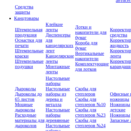
антисе
Средства
защиты
Канцтовары
Клейкие
Лотки и
Штемпельная
ленты
Корректи
накопители для
продукция
Диспенсеры
средства
бумаг
Оснастки для
для
Корректи
Короба для
печати
канцелярских
жидкость
бумаг
Штемпельные
лент
Корректи
Вертикальные
краски
Канцелярские
лента
накопители
Штемпельные
ленты
Корректи
Комплектующие
подушки
Монтажные
карандаш
для лотков
ленты
Настольные
наборы
Дыроколы
Настольные
Скобы для
Дыроколы до
наборы из
степлеров
Офисные 
65 листов
дерева и
Скобы для
ножницы
Мощные
металла
степлеров №10
Ножницы
дыроколы
Настольные
Скобы для
детские
Расходные
наборы
степлеров №23
Ножницы
материалы для
деревянные
Скобы для
Запасные 
дыроколов
Настольные
степлеров №24
наборы