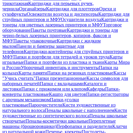
трикотажная
Картриджи для перьевых ручек,
чернила
Органайзеры
Картриджи для плоттеров
Орехи и
сухофрукты
Освежители воздуха и диспенсеры
Картриджи для
струйных принтеров и МФУ
Осушители воздуха
Картриджи и
тонеры для цветных лазерных принтеров и МФУ
Торговое
оборудование
Пакеты почтовые
Картриджи и тонеры для
черно-белых лазерных принтеров, копиров, факсов и
МФУ
Пакеты упаковочные
Картриджи с жидким
мылом
Панели и бамперы защитные для
телефонов
Картриджи-контейнеры для струйных принтеров и
МФУ
Папки и портфели для тетрадей и уроков труда
Карты
игральные
Папки и портфели из пластика и ткани
Карты Мира
и России
Уборочный инвентарь и инструменты
Папки на
кольцах
Карты памяти
Папки на резинках пластиковые
Кассы
"Учись считать"
Папки презентационные
Кассы символов для
наборных печатей
Папки с вкладышами
Каталоги и
листовки
Папки с прижимом или клипом
Кафедры
Папки-
конверты пластиковые
Кашпо для цветов
Папки-регистраторы
с арочным механизмом
Папки-уголки
пластиковые
Пароочистители
Кисти художественные из
натурального волоса
Пеналы школьные с наполнением
Кисти
художественные из синтетического волоса
Пеналы школьные
створчатые
Пеналы-косметички школьные
Переплетные
машины (брошюровщики)
Перфопапки и разделители
Клатчи
из натуральной кожи
Печенье, крекеры
Пистолеты-