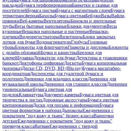
накладки
Бумага перфорированная
Банкетки и скамьи для
посетителей
Бумага писчая
Бумага с магнитным слоем
Бумага
термотрансферная
Бахилы
Бумага цветная
Бейджи
Вазы
Вафли,
пряники
Веб-камеры
Вентиляторы
Бинокли и зрительные
трубы
Весы бытовые напольные
Бланки документов
Весы
кухонные
Вешалки напольные и настенные
Вешалки-
плечики
Видеорегистраторы
Визитницы
Блоки закрытых
лотков для бумаг
Водонагреватели
Глобусы
Головные
уборы
Блокноты для флипчартов
Грамоты и дипломы
Блокноты
с дизайн-обложкой
Бочки и канистры
Брелоки для
ключей
Булавки
Держатели для бумаг
Детекторы и упаковщики
банкнот
Диктофоны цифровые
Дискеты
Бумага копировальная
(копирка)
Диски CD, DVD, BD (Blu-ray)
Бумага масштабно-
координатная
Диспенсеры для туалетной бумаги и
полотенец
Дневники для младших классов
Дневники для
музыкальной школы
Дневники для старших классов
Дневники
универсальные
Бумага цветная для
поделок
Клавиатуры
Документ-камеры
Бумага цветная для
творчества в листах
Дорожные аксессуары
Бумага цветная
крепированная
Доски для письма и информации
Бумага
цветная форматная в наборах
Дыроколы
Ежедневники с
покрытием "под кожу и ткань" бизнес-класса
Ванночки
детские
Ежедневники с покрытием "под кожу и ткань"
премиум-класса
Ватман
Ежедневники с твердой