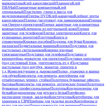
маркираторы
Клей канцелярский
Планинги
Клей
ПВА
Чай
Планшетные компьютеры
Клей
специальный
Пластилин, глина и масса для
моделирования
Плееры DVD
Клей-карандаш
Клейкие ленты
канцелярские
Пленки (заготовки) для ламинирования
Пленки
для Оверхед-проекторов
Пленки защитные для планшетных
компьютеров
Ключницы из натуральной кожи
Пленки
защитные для телефонов
Плитки электрические
Книги для
кулинарных рецептов
Плоттеры
Книги и
справочники
Книжки-пособия
Поддоны для бумаг
Книжки-
раскраски
Подметальные машины
Кнопки
Подставки для
настольных светильников
Коврики входные
грязезащитные
Подставки для телефона
Подставки и
кронштейны-держатели для проектора
Подставки напольные
(под системный блок, уничтожитель ит.д.)
Подставки
настольные (под ноутбук, монитор, принтер и
т.д.)
Комплектующие к дыроколам
Полки, этажерки и ящики
для обуви
Комплекты для ремонта, контейнеры для
отработанных чернил, стойки
Полотенца бумажные офисно-
бытовые
Комплекты для ремонта, оптические блоки
Полотенца
бумажные профессиональные
Полотеры
Кондиционеры для
белья
Кондиционеры для детского белья
Портфолио,
расписания уроков, закладки
Конструкторы
Контейнеры для
хранения и СВЧ
Приборы для укладки волос
Контейнеры и
ведра для мусора
Принадлежности для черчения
Принтеры