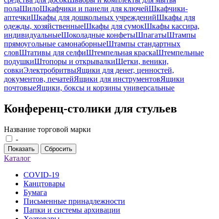
пола
Шило
Шкафчики и панели для ключей
Шкафчики-
аптечки
Шкафы для дошкольных учреждений
Шкафы для
одежды, хозяйственные
Шкафы для сумок
Шкафы кассира,
индивидуальные
Шоколадные конфеты
Шпагаты
Штампы
прямоугольные самонаборные
Штампы стандартных
слов
Штативы для селфи
Штемпельная краска
Штемпельные
подушки
Штопоры и открывалки
Щетки, веники,
совки
Электробритвы
Ящики для денег, ценностей,
документов, печатей
Ящики для инструментов
Ящики
почтовые
Ящики, боксы и корзины универсальные
Конференц-столики для стульев
Название торговой марки
-
Показать
Сбросить
Каталог
COVID-19
Канцтовары
Бумага
Письменные принадлежности
Папки и системы архивации
Хозтовары