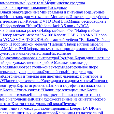
помогательные, указатели
Медицинские средства
ора
Знаки предписывающие
Расходные
ы
Знаки эвакуационные
Минеральная и питьевая вода
Зубные
ие
Инвентарь для мытья окон
Мониторы
Инвентарь для уборки
птические гели
Кабели DVI-D Dual Link
Мыши беспроводные
D
Набор мебели "Канц"
Кабели Jack 3.5 mm - 2xRCA
k 3.5 mm вилка-розетка
Набор мебели "Фея"
Набор мебели
P
Набор мягкой мебели "V-100"
Кабели USB 2.0 AM-AF
Набор
ли VGA/SVGA (D-SUB)
Набор мягкой мебели "Ва-Банк"
Кабели
есто"
Набор мягкой мебели "Наполи"
Набор мягкой мебели
0 AM-MicroBM
Наборы письменных принадлежностей
Наборы
куляторы инженерные
Столы
Настольные
Нормативно-правовая литература
Ноутбуки
Карандаши цветные
ый для художественных работ
Обложки-книжки для
 масляные
Обогреватели-конвекторы
Картофельное пюре
перьевых ручек, чернила
Органайзеры
Картриджи для
а
Картриджи и тонеры для цветных лазерных принтеров и
МФУ
Пакеты упаковочные
Картриджи с жидким мылом
Панели и
ков труда
Карты игральные
Папки и портфели из пластика и
ые
Кассы "Учись считать"
Папки презентационные
Кассы
рты пластиковые
Кашпо для цветов
Папки-регистраторы с
ые с наполнением
Кисти художественные из синтетического
лители
Клатчи из натуральной кожи
Печенье,
лин, глина и масса для моделирования
Плееры DVD
Клей-
е для планшетных компьютеров
Ключницы из натуральной