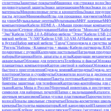
сплиттеры
Защитные покрытия
Машинки для стрижки волос
Зво
индивидуальной защиты
Знаки запрещающие
Мелки
Знаки по э
материалы
Микроволновые печи и кронштейны
Знаки предупр
пасты детские
Минимойки
Иглы для прошивки документов
Мойк
на улице
Музыкальные центры
Мультиварки
МФУ лазерные
МФУ
компьютерные
Кабели HDMI A - A
Мыши проводные компьюте
(тюльпан)
Сетевое оборудование
Набор мебели "Монолит"
Кабел
"Эко"
Кабели USB 2.0 A-B
Набор мебели "Этюд"
Кабели USB 2.0
мягкой мебели "V-500"
Кабели USB 3.0 AM-AF
Набор мягкой ме
в бухтах
Набор мягкой мебели "Гарда"
Спецодежда и средства 
"Ригель"
Наборы <Клавиатура + мышь>
Кабели-патчкорды RJ45 
подарочные с ручкой
Календари настольные
Наградная продукц
наборы
Наушники
Нити, шпагаты и иглы
Карандаши механичес
акварельные
Обложки для переплета
Телефоны и факсы
Обложки
планшетных компьютеров
Картон цветной в наборах
Обложки-к
быстрого приготовления
Одежда зимняя
Картридеры
Одежда лет
плоттеров
Орехи и сухофрукты
Освежители воздуха и диспенсе
МФУ
Торговое оборудование
Пакеты почтовые
Картриджи и тон
бамперы защитные для телефонов
Картриджи-контейнеры для 
ткани
Карты Мира и России
Уборочный инвентарь и инструмен
символов для наборных печатей
Папки с вкладышами
Каталоги 
арочным механизмом
Папки-уголки пластиковые
Пароочистите
волоса
Пеналы школьные створчатые
Пеналы-косметички школ
крекеры
Пистолеты-маркираторы
Клей канцелярский
Планинги
карандаш
Клейкие ленты канцелярские
Пленки (заготовки) для