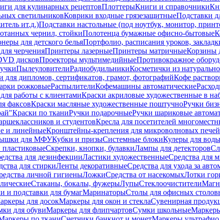
иги для кулинарных рецептов
Плоттеры
Книги и справочники
Кн
ьных светильников
Коврики входные грязезащитные
Подставки д
тель ит.д.)
Подставки настольные (под ноутбук, монитор, принтер
ботанных чернил, стойки
Полотенца бумажные офисно-бытовые
К
неры для детского белья
Портфолио, расписания уроков, закладк
для черчения
Принтеры лазерные
Принтеры матричные
Корзины 
 DVD дисков
Проекторы мультимедийные
Противокражное оборуд
учки
Пылеуловители
Радиобудильники
Косметички из натуральн
и для дипломов, сертификатов, грамот, фотографий
Кофе раство
арки рожковые
Распылители
Кофемашины автоматические
Расход
для работы с клиентами
Краски акриловые художественные в на
ля факсов
Краски масляные художественные поштучно
Ручки бизн
рай"
Краски по ткани
Ручки подарочные
Ручки шариковые автома
аршеклассников и студентов
Кресла для посетителей многоместн
е и линейные
Кронштейны-крепления для микроволновых печей
ышки для МФУ
Кубки и призы
Системные блоки
Кулеры для вод
 пластиковые
Скрепки, кнопки, булавки
Лампы для детекторов
Сл
едства для дезинфекции
Ластики художественные
Средства для 
дства для стирки
Ленты декоративные
Средства для ухода за авт
редства личной гигиены
Ложки
Средства от насекомых
Лотки гор
ллические
Стаканы, бокалы, фужеры
Лупы
Стеклоочистители
Магн
и и подставки для бумаг
Маринаторы
Столы для офисных столовы
аркеры для досок
Маркеры для окон и стекла
Сувенирная продук
мки для обуви
Маркеры для флипчартов
Сумки школьные
Маркеры
Маркеры по ткани
Счетчики банкнот и монет
Маркеры ультрафио