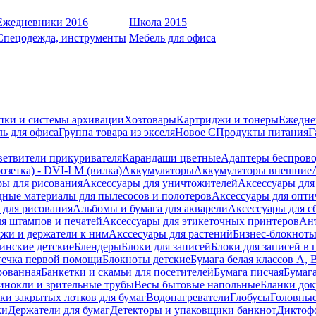
Ежедневники 2016
Школа 2015
Спецодежда, инструменты
Мебель для офиса
пки и системы архивации
Хозтовары
Картриджи и тонеры
Ежедне
ь для офиса
Группа товара из экселя
Новое С
Продукты питания
Г
ветвители прикуривателя
Карандаши цветные
Адаптеры беспрово
зетка) - DVI-I M (вилка)
Аккумуляторы
Аккумуляторы внешние
ры для рисования
Аксессуары для уничтожителей
Аксессуары для
дные материалы для пылесосов и полотеров
Аксессуары для опти
для рисования
Альбомы и бумага для акварели
Аксессуары для с
я штампов и печатей
Аксессуары для этикеточных принтеров
Ан
жи и держатели к ним
Акссесуары для растений
Бизнес-блокноты
инские детские
Блендеры
Блоки для записей
Блоки для записей в 
ечка первой помощи
Блокноты детские
Бумага белая классов А, 
рованная
Банкетки и скамьи для посетителей
Бумага писчая
Бумаг
инокли и зрительные трубы
Весы бытовые напольные
Бланки до
ки закрытых лотков для бумаг
Водонагреватели
Глобусы
Головны
ки
Держатели для бумаг
Детекторы и упаковщики банкнот
Диктоф