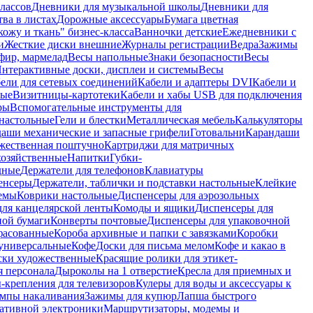
лассов
Дневники для музыкальной школы
Дневники для
тва в листах
Дорожные аксессуары
Бумага цветная
ожу и ткань" бизнес-класса
Ванночки детские
Ежедневники с
и
Жесткие диски внешние
Журналы регистрации
Ведра
Зажимы
фир, мармелад
Весы напольные
Знаки безопасности
Весы
нтерактивные доски, дисплеи и системы
Весы
ели для сетевых соединений
Кабели и адаптеры DVI
Кабели и
ные
Визитницы-картотеки
Кабели и хабы USB для подключения
ры
Вспомогательные инструменты для
настольные
Гели и блестки
Металлическая мебель
Калькуляторы
аши механические и запасные грифели
Готовальни
Карандаши
жественная поштучно
Картриджи для матричных
хозяйственные
Напитки
Губки-
дные
Держатели для телефонов
Клавиатуры
енсеры
Держатели, таблички и подставки настольные
Клейкие
емы
Коврики настольные
Диспенсеры для аэрозольных
ля канцелярской ленты
Комоды и ящики
Диспенсеры для
ной бумаги
Конверты почтовые
Диспенсеры для упаковочной
фасованные
Короба архивные и папки с завязками
Коробки
универсальные
Кофе
Доски для письма мелом
Кофе и какао в
ски художественные
Красящие ролики для этикет-
я персонала
Дыроколы на 1 отверстие
Кресла для приемных и
крепления для телевизоров
Кулеры для воды и аксессуары к
мпы накаливания
Зажимы для купюр
Лапша быстрого
тативной электроники
Маршрутизаторы, модемы и