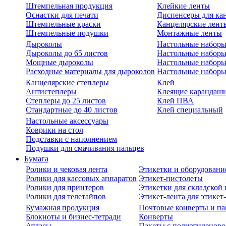
Штемпельная продукция
Клейкие ленты
Оснастки для печати
Диспенсеры для ка
Штемпельные краски
Канцелярские лент
Штемпельные подушки
Монтажные ленты
Дыроколы
Настольные набор
Дыроколы до 65 листов
Настольные наборы 
Мощные дыроколы
Настольные наборы
Расходные материалы для дыроколов
Настольные наборы
Канцелярские степлеры
Клей
Антистеплеры
Клеящие карандаш
Степлеры до 25 листов
Клей ПВА
Стандартные до 40 листов
Клей специальный
Настольные аксессуары
Коврики на стол
Подставки с наполнением
Подушки для смачивания пальцев
Бумага
Ролики и чековая лента
Этикетки и оборудовани
Ролики для кассовых аппаратов
Этикет-пистолеты
Ролики для принтеров
Этикетки для складско
Ролики для телетайпов
Этикет-лента для этикет
Бумажная продукция
Почтовые конверты и па
Блокноты и бизнес-тетради
Конверты
Атласы
Пакеты с полиэтиленов