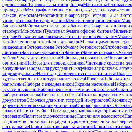
одноразовые
Тарелки, салатники, блюда
Мастихины
Текстмарке
проводные
Мел, графит, сепия, сангина, соус, уголь художеств
факсов
Термосы
Метеостанции и барометры
Тетради 12-24 листо
универсальные
Тетради для нот
Мешки полипропиленовые
Микр
блокноты
Мобильные стенды для баннеров
Товары для праздни
стартеры
Моноблоки
Туалетная бумага офисно-бытовая
Увлажни
жидкое
Упаковочные клейкие ленты и диспенсеры к ним
Мыло ж
хозяйственное детское
Фены для волос
Мыльницы
Фильтры для 
инкассации
Фотоальбомы
Фотобумага
Фотокамеры
Хлебопечки
Х
листовой
Чай пакетированный
Чайники
Чайники-термосы
Чайны
мебели
Чехлы для телефонов
Наборы для выжигания
Чистящие ж
оргтехники
Наборы для первоклассников
Чистящие средства дл
воздушные
Наборы для рукоделия
Шкафчики для ключей, аптечк
индивидуальные
Наборы для творчества с пластилином
Шкафы и
художественных из натурального волоса
Шоколад
Наборы кисте
напольные
Наборы с ежедневником
Экраны настенные
Наборы с
бумаги и картона
Наборы чертежные
Этикет-пистолеты
Этикетки
наборы из металла
Нити и ленты
Ножи
Ножи канцелярские унив
документов
Обложки для книг, тетрадей и журналов
Обложки дл
тарелки
Опечатывающие устройства
Опоры для спины
Органайз
воздуха
Пакеты "майка"
Пакеты для упаковки купюр
Пакеты и б
рисования
Палитры художественные
Панели для демосистем
Пап
и дипломов
Папки для тетрадей и уроков труда
Папки для черче
специальные
Папки пластиковые на молнии
Папки пластиковые
скоросшивателем
Папки-конверты на молнии
Папки-конверты с