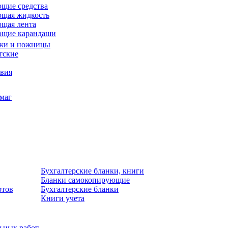
щие средства
щая жидкость
щая лента
ющие карандаши
жи и ножницы
тские
звия
умаг
Бухгалтерские бланки, книги
Бланки самокопирующие
отов
Бухгалтерские бланки
Книги учета
льных работ