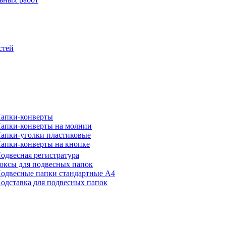
стей
апки-конверты
апки-конверты на молнии
апки-уголки пластиковые
апки-конверты на кнопке
одвесная регистратура
оксы для подвесных папок
одвесные папки стандартные А4
одставка для подвесных папок