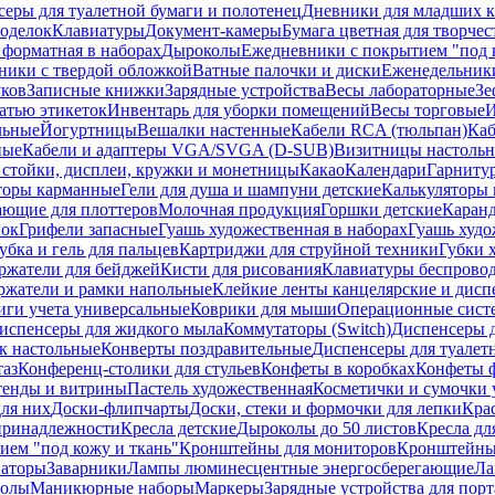
еры для туалетной бумаги и полотенец
Дневники для младших к
поделок
Клавиатуры
Документ-камеры
Бумага цветная для творчес
 форматная в наборах
Дыроколы
Ежедневники с покрытием "под к
ники с твердой обложкой
Ватные палочки и диски
Еженедельник
уков
Записные книжки
Зарядные устройства
Весы лабораторные
Зе
атью этикеток
Инвентарь для уборки помещений
Весы торговые
И
льные
Йогуртницы
Вешалки настенные
Кабели RCA (тюльпан)
Каб
ные
Кабели и адаптеры VGA/SVGA (D-SUB)
Визитницы настоль
стойки, дисплеи, кружки и монетницы
Какао
Календари
Гарниту
торы карманные
Гели для душа и шампуни детские
Калькуляторы 
ающие для плоттеров
Молочная продукция
Горшки детские
Каранд
пок
Грифели запасные
Гуашь художественная в наборах
Гуашь худо
убка и гель для пальцев
Картриджи для струйной техники
Губки 
ржатели для бейджей
Кисти для рисования
Клавиатуры беспрово
ржатели и рамки напольные
Клейкие ленты канцелярские и дисп
иги учета универсальные
Коврики для мыши
Операционные сист
испенсеры для жидкого мыла
Коммутаторы (Switch)
Диспенсеры д
к настольные
Конверты поздравительные
Диспенсеры для туалет
таз
Конференц-столики для стульев
Конфеты в коробках
Конфеты 
тенды и витрины
Пастель художественная
Косметички и сумочки 
ля них
Доски-флипчарты
Доски, стеки и формочки для лепки
Кра
принадлежности
Кресла детские
Дыроколы до 50 листов
Кресла дл
ием "под кожу и ткань"
Кронштейны для мониторов
Кронштейны-
аторы
Заварники
Лампы люминесцентные энергосберегающие
Ла
толы
Маникюрные наборы
Маркеры
Зарядные устройства для пор