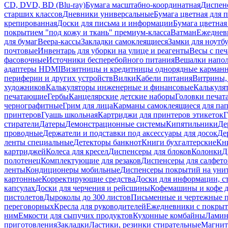
CD, DVD, BD (Blu-ray)
Бумага масштабно-координатная
Диспенс
старших классов
Дневники универсальные
Бумага цветная для 
крепированная
Доски для письма и информации
Бумага цветная
покрытием "под кожу и ткань" премиум-класса
Ватман
Ежеднев
для бумаг
Веера-кассы
Закладки самоклеящиеся
Замки для ноутб
почтовые
Инвентарь для уборки на улице и реагенты
Весы с печ
фасовочные
Источники бесперебойного питания
Вешалки напо
адаптеры HDMI
Визитницы и кредитницы однорядные карман
периферии и других устройств
Вилки
Кабели питания
Витрины, 
художников
Калькуляторы инженерные и финансовые
Калькуля
печатающие
Гербы
Канцелярские детские наборы
Головки печат
чернографитные
Грим для лица
Карманы самоклеящиеся для па
принтеров
Гуашь школьная
Картриджи для принтеров этикеток
Г
стиратели
Датеры
Демонстрационные системы
Кипятильники
Де
проводные
Держатели и подставки под аксессуары для досок
Де
ленты специальные
Детекторы банкнот
Книги бухгалтерские
Кн
картриджей
Колеса для кресел
Диспенсеры для блоков
Колонки
Д
полотенец
Комплектующие для резаков
Диспенсеры для салфето
ленты
Кондиционеры мобильные
Диспенсеры покрытий на уни
картонные
Корректирующие средства
Доски для информации, с
капсулах
Доски для черчения и рейсшины
Кофемашины и кофе д
пистолетов
Дыроколы до 300 листов
Письменные и чертежные 
переговорных
Кресла для руководителей
Ежедневники с покрыт
ним
Емкости для сыпучих продуктов
Кухонные комбайны
Ламин
приготовления
Закладки
Ластики, резинки стирательные
Магни