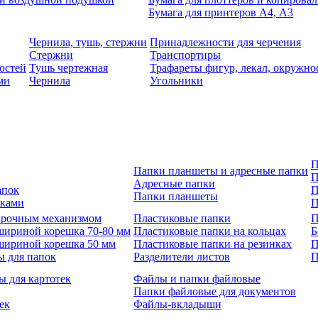
Бумага для принтеров А4, А3
Чернила, тушь, стержни
Принадлежности для черчения
Стержни
Транспортиры
остей
Тушь чертежная
Трафареты фигур, лекал, окружно
ми
Чернила
Угольники
П
Папки планшеты и адресные папки
П
Адресные папки
апок
П
Папки планшеты
зками
П
 арочным механизмом
Пластиковые папки
П
шириной корешка 70-80 мм
Пластиковые папки на кольцах
Б
шириной корешка 50 мм
Пластиковые папки на резинках
П
ы для папок
Разделители листов
П
ы для картотек
Файлы и папки файловые
Папки файловые для документов
ек
Файлы-вкладыши