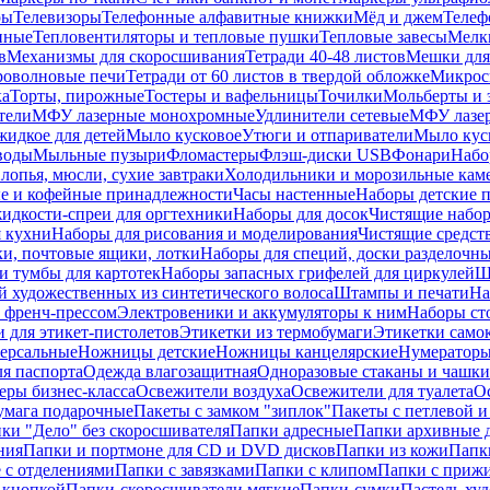
ры
Телевизоры
Телефонные алфавитные книжки
Мёд и джем
Телеф
енные
Тепловентиляторы и тепловые пушки
Тепловые завесы
Мелк
в
Механизмы для скоросшивания
Тетради 40-48 листов
Мешки для
оволновые печи
Тетради от 60 листов в твердой обложке
Микрос
ка
Торты, пирожные
Тостеры и вафельницы
Точилки
Мольберты и 
тели
МФУ лазерные монохромные
Удлинители сетевые
МФУ лазе
идкое для детей
Мыло кусковое
Утюги и отпариватели
Мыло куск
воды
Мыльные пузыри
Фломастеры
Флэш-диски USB
Фонари
Набо
лопья, мюсли, сухие завтраки
Холодильники и морозильные кам
е и кофейные принадлежности
Часы настенные
Наборы детские 
идкости-спреи для оргтехники
Наборы для досок
Чистящие набор
я кухни
Наборы для рисования и моделирования
Чистящие средст
и, почтовые ящики, лотки
Наборы для специй, доски разделочн
 тумбы для картотек
Наборы запасных грифелей для циркулей
Ш
й художественных из синтетического волоса
Штампы и печати
На
 френч-прессом
Электровеники и аккумуляторы к ним
Наборы ст
 для этикет-пистолетов
Этикетки из термобумаги
Этикетки само
ерсальные
Ножницы детские
Ножницы канцелярские
Нумератор
я паспорта
Одежда влагозащитная
Одноразовые стаканы и чашки
еры бизнес-класса
Освежители воздуха
Освежители для туалета
О
умага подарочные
Пакеты с замком "зиплок"
Пакеты с петлевой 
ки "Дело" без скоросшивателя
Папки адресные
Папки архивные д
ния
Папки и портмоне для CD и DVD дисков
Папки из кожи
Папк
 с отделениями
Папки с завязками
Папки с клипом
Папки с приж
 кнопкой
Папки-скоросшиватели мягкие
Папки-сумки
Пастель худ