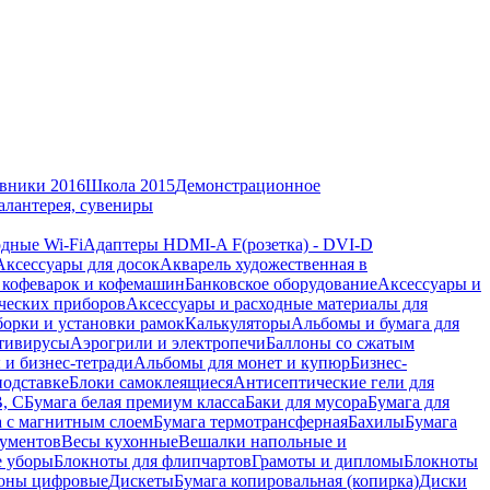
вники 2016
Школа 2015
Демонстрационное
алантерея, сувениры
дные Wi-Fi
Адаптеры HDMI-A F(розетка) - DVI-D
Аксессуары для досок
Акварель художественная в
 кофеварок и кофемашин
Банковское оборудование
Аксессуары и
ческих приборов
Аксессуары и расходные материалы для
борки и установки рамок
Калькуляторы
Альбомы и бумага для
тивирусы
Аэрогрили и электропечи
Баллоны со сжатым
 и бизнес-тетради
Альбомы для монет и купюр
Бизнес-
подставке
Блоки самоклеящиеся
Антисептические гели для
В, С
Бумага белая премиум класса
Баки для мусора
Бумага для
а с магнитным слоем
Бумага термотрансферная
Бахилы
Бумага
кументов
Весы кухонные
Вешалки напольные и
е уборы
Блокноты для флипчартов
Грамоты и дипломы
Блокноты
оны цифровые
Дискеты
Бумага копировальная (копирка)
Диски