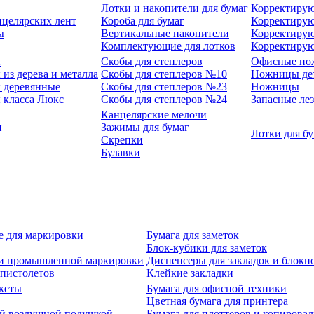
Лотки и накопители для бумаг
Корректирую
нцелярских лент
Короба для бумаг
Корректирую
ы
Вертикальные накопители
Корректирую
Комплектующие для лотков
Корректиру
ы
Скобы для степлеров
Офисные но
из дерева и металла
Скобы для степлеров №10
Ножницы де
 деревянные
Скобы для степлеров №23
Ножницы
 класса Люкс
Скобы для степлеров №24
Запасные ле
Канцелярские мелочи
и
Зажимы для бумаг
Лотки для б
Скрепки
Булавки
е для маркировки
Бумага для заметок
Блок-кубики для заметок
й и промышленной маркировки
Диспенсеры для закладок и блокн
-пистолетов
Клейкие закладки
кеты
Бумага для офисной техники
Цветная бумага для принтера
ой воздушной подушкой
Бумага для плоттеров и копирова