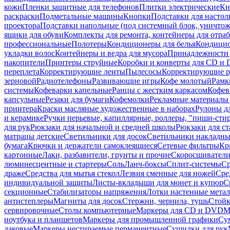
кожи
Пленки защитные для телефонов
Плитки электрические
Кн
раскраски
Подметальные машины
Кнопки
Подставки для настол
проектора
Подставки напольные (под системный блок, уничтожи
ящики для обуви
Комплекты для ремонта, контейнеры для отра
профессиональные
Полотеры
Кондиционеры для белья
Кондицио
укладки волос
Контейнеры и ведра для мусора
Принадлежности 
накопители
Принтеры струйные
Коробки и конверты для CD и
переплета
Корректирующие ленты
Пылесосы
Корректирующие р
зерновой
Радиотелефоны
Развивающие игры
Кофе молотый
Рамк
системы
Кофеварки капельные
Ранцы с жестким каркасом
Кофев
капсульные
Резаки для бумаги
Кофемолки
Рекламные материалы 
принтера
Краски масляные художественные в наборах
Рулоны д
и керамике
Ручки перьевые, капиллярные, роллеры, "пиши-сти
для рук
Рюкзаки для начальной и средней школы
Рюкзаки для ст
матрацы детские
Светильники для досок
Светильники накладны
бумага
Крючки и держатели самоклеящиеся
Сетевые фильтры
Кр
картонные
Лаки, разбавители, грунты и прочие
Скоросшиватели
люминесцентные и стартеры
Соль
Ланч-боксы
Сплит-системы
Ср
драже
Средства для мытья стекол
Лезвия сменные для ножей
Сре
индивидуальной защиты
Листы-вкладыши для монет и купюр
С
секционные
Стабилизаторы напряжения
Лотки настенные мета
антистеплеры
Магниты для досок
Стержни, чернила, тушь
Стойк
сервировочные
Столы компьютерные
Маркеры для CD и DVD
М
ноутбука и планшетов
Маркеры для промышленной графики
Су
лаковые
Маркеры нестираемые перманентные
Сушилки для рук