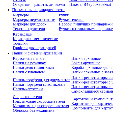
Открытки, грамоты, дипломы
Пакеты В4 (250х353мм)
Письменные принадлежности
Маркеры
Ручки
Маркеры перманентные
Ручки гелевые
Маркеры для досок
Наборы пишущих принадлежн
Текстовыделители
Ручки со стираемыми чернила
Карандаши
Карандаши механические
Точилки
Грифели для карандашей
Папки и системы архивации
Картонные папки
Папки архивные
Папки на резинках
Боксы архивные
Папки дело с завязками
Короба архивные для п
Папки с клапаном
Папки архивные с завя
Папки-регистраторы с
Папки-портфели для документов
Папки-регистраторы с 
Папки-портфели пластиковые
Папки-регистраторы с 
Папки-картотеки
Самоклеящиеся карман
Скоросшиватели
Картотеки и компонент
Пластиковые скоросшиватели
Картотеки для карточек
Механизмы для скоросшивателя
Компоненты для картот
Обложка без механизма