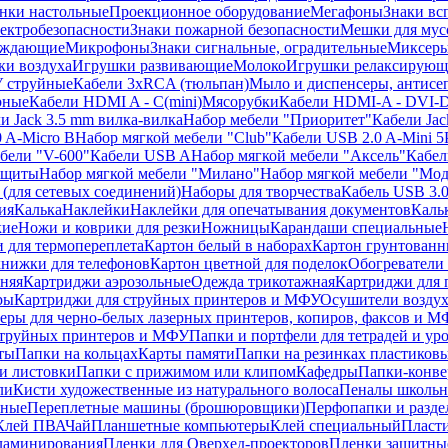
нки настольные
Проекционное оборудование
Мегафоны
Знаки вс
лектробезопасности
Знаки пожарной безопасности
Мешки для мус
еждающие
Микрофоны
Знаки сигнальные, оградительные
Миксер
и воздуха
Игрушки развивающие
Молоко
Игрушки релаксирующ
 струйные
Кабели 3xRCA (тюльпан)
Мыло и диспенсеры, антисе
рные
Кабели HDMI A - C(mini)
Мясорубки
Кабели HDMI-A - DVI-
и Jack 3.5 mm вилка-вилка
Набор мебели "Приоритет"
Кабели Jac
 A-Micro B
Набор мягкой мебели "Club"
Кабели USB 2.0 A-Mini 5
бели "V-600"
Кабели USB A
Набор мягкой мебели "Аксель"
Кабе
защиты
Набор мягкой мебели "Милано"
Набор мягкой мебели "Мод
(для сетевых соединений)
Наборы для творчества
Кабель USB 3.
ия
Калька
Наклейки
Наклейки для опечатывания документов
Каль
кие
Ножи и коврики для резки
Ножницы
Карандаши специальные
 для термопереплета
Картон белый в наборах
Картон грунтованн
нижки для телефонов
Картон цветной для поделок
Обогреватели
няя
Картриджи аэрозольные
Одежда трикотажная
Картриджи для 
ры
Картриджи для струйных принтеров и МФУ
Осушители воздух
еры для черно-белых лазерных принтеров, копиров, факсов и 
струйных принтеров и МФУ
Папки и портфели для тетрадей и уро
ты
Папки на кольцах
Карты памяти
Папки на резинках пластиков
и листовки
Папки с прижимом или клипом
Кафедры
Папки-конве
ли
Кисти художественные из натурального волоса
Пеналы школьн
ьные
Переплетные машины (брошюровщики)
Перфопапки и разде
Клей ПВА
Чай
Планшетные компьютеры
Клей специальный
Пласти
 ламинирования
Пленки для Оверхед-проекторов
Пленки защитны