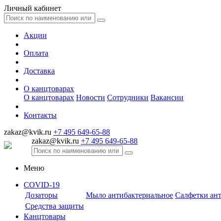
Личный кабинет
Акции
Оплата
Доставка
О канцтоварах
О канцтоварах
Новости
Сотрудники
Вакансии
Контакты
zakaz@kvik.ru
+7 495 649-65-88
zakaz@kvik.ru
+7 495 649-65-88
Меню
COVID-19
Дозаторы
Мыло антибактериальное
Салфетки ан
Средства защиты
Канцтовары