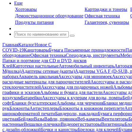
Еще
Хозтовары
Картриджи и тонеры
Демонстрационное оборудование
Офисная техника
Продукты питания
Галантерея, сувениры
Главная
Каталог
Новое С
COVID-19
Канцтовары
Бумага
Письменные принадлежности
Па
оборудование
Офисная техника
Спецодежда, инструменты
Мебел
Папки и портмоне для CD и DVD дисков
Клей
Картотеки настольные
Автомобильный инвентарь
Автораз
M(вилка)
Адаптеры сетевые (карты)
Адаптеры VGA F (D-SUB, ро
наборах
Акварель школьная
Аксессуары для минимоек
Аксессуа
расходные материалы для пароочистителей
Аксессуары и расхо
стеклоочистителей
Аксессуары для подарочных ножей
Альбомы 
графики и эскизов
Альбомы и бумага для пастели
Аксессуары дл
воздухом
Батарейки
Аксессуары к кулерам для воды, помпы
Бейд
софт
Бланки бухгалтерские
Альбомы для черчения
Бланки медиц
рук
Блокноты
Антистеплеры
Блокноты в книжном переплете
Апт
широкоформатной печати
Бандероли, накладки
Бумага перфори
цветная
Бейджи
Вазы
Вафли, пряники
Веб-камеры
Вентиляторы
Б
настенные
Вешалки-плечики
Видеорегистраторы
Визитницы
Бло
с дизайн-обложкой
Бочки и канистры
Брелоки для ключей
Булав