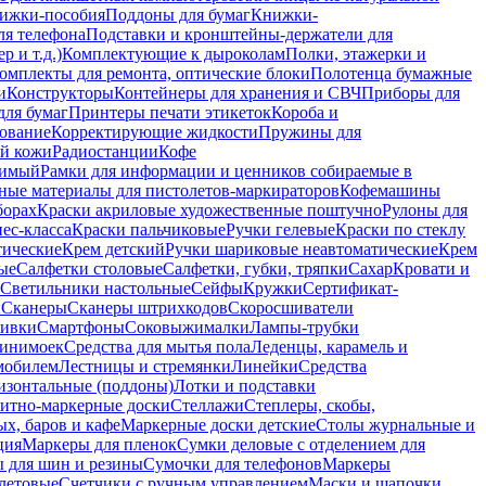
ижки-пособия
Поддоны для бумаг
Книжки-
ля телефона
Подставки и кронштейны-держатели для
 и т.д.)
Комплектующие к дыроколам
Полки, этажерки и
омплекты для ремонта, оптические блоки
Полотенца бумажные
и
Конструкторы
Контейнеры для хранения и СВЧ
Приборы для
для бумаг
Принтеры печати этикеток
Короба и
ование
Корректирующие жидкости
Пружины для
ой кожи
Радиостанции
Кофе
римый
Рамки для информации и ценников собираемые в
ные материалы для пистолетов-маркираторов
Кофемашины
борах
Краски акриловые художественные поштучно
Рулоны для
ес-класса
Краски пальчиковые
Ручки гелевые
Краски по стеклу
тические
Крем детский
Ручки шариковые неавтоматические
Крем
ые
Салфетки столовые
Салфетки, губки, тряпки
Сахар
Кровати и
Светильники настольные
Сейфы
Кружки
Сертификат-
ы
Сканеры
Сканеры штрихкодов
Скоросшиватели
ивки
Смартфоны
Соковыжималки
Лампы-трубки
минимоек
Средства для мытья пола
Леденцы, карамель и
омобилем
Лестницы и стремянки
Линейки
Средства
изонтальные (поддоны)
Лотки и подставки
итно-маркерные доски
Стеллажи
Степлеры, скобы,
х, баров и кафе
Маркерные доски детские
Столы журнальные и
ция
Маркеры для пленок
Сумки деловые с отделением для
 для шин и резины
Сумочки для телефонов
Маркеры
летовые
Счетчики с ручным управлением
Маски и шапочки