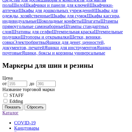
пола
Шило
Шкафчики и панели для ключей
Шкафчики-
аптечки
Шкафы для дошкольных учреждений
Шкафы для
одежды, хозяйственные
Шкафы для сумок
Шкафы кассира,
индивидуальные
Шоколадные конфеты
Шпагаты
Штампы
прямоугольные самонаборные
Штампы стандартных
слов
Штативы для селфи
Штемпельная краска
Штемпельные
подушки
Штопоры и открывалки
Щетки, веники,
совки
Электробритвы
Ящики для денег, ценностей,
документов, печатей
Ящики для инструментов
Ящики
почтовые
Ящики, боксы и корзины универсальные
Маркеры для шин и резины
Цена
от
до
Название торговой марки
STAFF
Edding
Показать
Сбросить
Каталог
COVID-19
Канцтовары