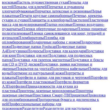
восковая
Пастель художественная сухая
Пеналы для
кистей
Пеналы для ключей
Перчатки и рукавицы
хлопчатобумажные
Перчатки латексные и резиновые
Перья
плакатные
Печати круглые самонаборные
Печенье, крекеры,
сухари и сушки
Планшеты и клипборды
Пластилин
Пластичная
масса для моделирования
Платки носовые
Пленки воздушно-
пузырчатые
Пленки оберточные подарочные
Пленки пищевые
полиэтиленовые
Пленки самоклеящиеся для книг, тетрадей и
журналов
Пломбираторы
Пломбы для
опломбирования
Подарочные наборы с ножом
Подарочные
ножи
Подвесные папки Foolscap
Подвесные папки
А4
Подгузники
Подносы
Подставки для календаря
Подставки
для книг
Подставки для ног
Подставки для подвесных
папок
Подставки для скрепок магнитные
Подставки и боксы
для CD и DVD дисков
Подставки, рамки настенные и
дверные
Покрытия на унитаз
Полотенца вафельные
Помпы для
воды
Портмоне из натуральной кожи
Портреты и
плакаты
Портфели и папки для рисунков и чертежей
Портфели
из кожи
Портфели пластиковые
Портфели форматов
А3
Портфолио
Принадлежности для кухни из
пластика
Принтеры лазерные монохромные
Принтеры
лазерные цветные
Приставки Смарт-ТВ
Прищепки
Проволока
для опломбирования
Протирочная бумага и диспенсеры к
ней
Профессиональные наборы для
художников
Разделители
Разделители для настольных