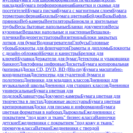
накладки
Бумага перфорированная
Банкетки и скамьи для
посетителей
Бумага писчая
Бумага с магнитным слоем
Бумага
термотрансферная
Бахилы
Бумага цветная
Бейджи
Вазы
Вафли,
пряники
Веб-камеры
Вентиляторы
Бинокли и зрительные
трубы
Весы бытовые напольные
Бланки документов
Весы
кухонные
Вешалки напольные и настенные
Вешалки-
плечики
Видеорегистраторы
Визитницы
Блоки закрытых
лотков для бумаг
Водонагреватели
Глобусы
Головные
уборы
Блокноты для флипчартов
Грамоты и дипломы
Блокноты
с дизайн-обложкой
Бочки и канистры
Брелоки для
ключей
Булавки
Держатели для бумаг
Детекторы и упаковщики
банкнот
Диктофоны цифровые
Дискеты
Бумага копировальная
(копирка)
Диски CD, DVD, BD (Blu-ray)
Бумага масштабно-
координатная
Диспенсеры для туалетной бумаги и
полотенец
Дневники для младших классов
Дневники для
музыкальной школы
Дневники для старших классов
Дневники
универсальные
Бумага цветная для
поделок
Клавиатуры
Документ-камеры
Бумага цветная для
творчества в листах
Дорожные аксессуары
Бумага цветная
крепированная
Доски для письма и информации
Бумага
цветная форматная в наборах
Дыроколы
Ежедневники с
покрытием "под кожу и ткань" бизнес-класса
Ванночки
детские
Ежедневники с покрытием "под кожу и ткань"
премиум-класса
Ватман
Ежедневники с твердой