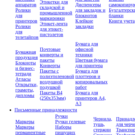
Этикетки для
аппаратов
Диспенсеры
самокопиру
складской и
Ролики
для закладок и
Бухгалтерск
промышленной
для
блокнотов
бланки
маркировки
принтеров
Клейкие
Книги учета
Этикет-лента
Ролики
закладки
для этикет-
для
пистолетов
телетайпов
Бумага для
Почтовые
офисной
Бумажная
конверты и
техники
продукция
пакеты
Цветная бумага
Блокноты
Конверты
для принтера
и бизнес-
Пакеты с
Бумага для
тетради
полиэтиленовой
плоттеров и
Атласы
воздушной
копировальных
Открытки,
подушкой
работ
грамоты,
Пакеты В4
Бумага для
дипломы
(250х353мм)
принтеров А4,
А3
Письменные принадлежности
Ручки
Чернила,
Принадл
Маркеры
Ручки гелевые
тушь,
для черч
Маркеры
Наборы
стержни
Транспо
перманентные
пишущих