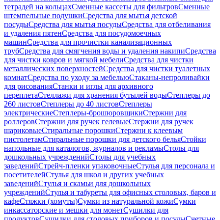
тетрадей на кольцах
Сменные кассеты для фильтров
Сменные
штемпельные подушки
Средства для мытья детской
посуды
Средства для мытья посуды
Средства для отбеливания
и удаления пятен
Средства для посудомоечных
машин
Средства для прочистки канализационных
труб
Средства для смягчения воды и удаления накипи
Средства
для чистки ковров и мягкой мебели
Средства для чистки
металлических поверхностей
Средства для чистки туалетных
комнат
Средства по уходу за мебелью
Стаканы-непроливайки
для рисования
Станки и иглы для архивного
переплета
Стеллажи для хранения бутылей воды
Степлеры до
260 листов
Степлеры до 40 листов
Степлеры
электрические
Степлеры-брошюровщики
Стержни для
роллеров
Стержни для ручек гелевые
Стержни для ручек
шариковые
Стиральные порошки
Стержни к клеевым
пистолетам
Стиральные порошки для детского белья
Стойки
напольные для каталогов, журналов и рекламы
Столы для
дошкольных учреждений
Столы для учебных
заведений
Стрейч-пленки упаковочные
Стулья для персонала и
посетителей
Стулья для школ и других учебных
заведений
Стулья и скамьи для дошкольных
учреждений
Стулья и табуреты для офисных столовых, баров и
кафе
Стяжки (хомуты)
Сумки из натуральной кожи
Сумки
инкассаторские и мешки для монет
Сушилки для
продуктов
Сушилки для столовых приборов и посуды
Счетные