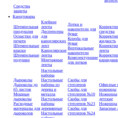
антисе
Средства
защиты
Канцтовары
Клейкие
Лотки и
Штемпельная
ленты
Корректи
накопители для
продукция
Диспенсеры
средства
бумаг
Оснастки для
для
Корректи
Короба для
печати
канцелярских
жидкость
бумаг
Штемпельные
лент
Корректи
Вертикальные
краски
Канцелярские
лента
накопители
Штемпельные
ленты
Корректи
Комплектующие
подушки
Монтажные
карандаш
для лотков
ленты
Настольные
наборы
Дыроколы
Настольные
Скобы для
Дыроколы до
наборы из
степлеров
Офисные 
65 листов
дерева и
Скобы для
ножницы
Мощные
металла
степлеров №10
Ножницы
дыроколы
Настольные
Скобы для
детские
Расходные
наборы
степлеров №23
Ножницы
материалы для
деревянные
Скобы для
Запасные 
дыроколов
Настольные
степлеров №24
наборы