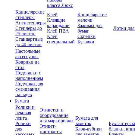
класса Люкс
Канцелярские
Клей
Канцелярские
степлеры
Клеящие
мелочи
Антистеплеры
карандаши
Зажимы для
Степлеры до
Лотки для
Клей ПВА
бумаг
25 листов
Клей
Скрепки
Стандартные
специальный
Булавки
до 40 листов
Настольные
аксессуары
Коврики на
стол
Подставки с
наполнением
Подушки для
смачивания
пальцев
Бумага
Ролики и
Этикетки и
чековая
оборудование
лента
Бумага для
для маркировки
Ролики
заметок
Бухгалтерск
Этикет-
для
Блок-кубики
бланки, кни
пистолеты
кассовых
для заметок
Бланки