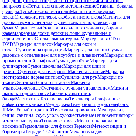
(поддоны)
Лотки и подставки секционные
Стабилизаторы
напряжения
Лотки настенные металлические
Стаканы, бокалы,
фужеры
Лупы
Стеклоочистители
Магнитно-маркерные
доски
Стеллажи
Степлеры, скобы, антистеплеры
Магниты для
досок
Стержни, чернила, тушь
Стойки и подставки для
бумаг
Маринаторы
Столы для офисных столовых, баров и
кафе
Маркерные доски детские
Столы журнальные и
сервировочные
Столы компьютерные
Маркеры для CD и
DVD
Маркеры для досок
Маркеры для окон и
стекла
Сувенирная продукция
Маркеры для пленок
Сумки
деловые с отделением для ноутбука и планшетов
Маркеры для
промышленной графики
Сумки для обуви
Маркеры для
флипчартов
Сумки школьные
Маркеры для шин и
резины
Сумочки для телефонов
Маркеры лаковые
Маркеры
нестираемые перманентные
Сушилки для рук
Маркеры по
ткани
Счетчики банкнот и монет
Маркеры
ультрафиолетовые
Счетчики с ручным управлением
Маски и
шапочки одноразовые
Тарелки, салатники,
блюда
Мастихины
Текстмаркеры
Телевизоры
Телефонные
алфавитные книжки
Мёд и джем
Телефоны и радиотелефоны
IP
Мел белый и цветной
Телефоны проводные
Мел, графит,
сепия, сангина, соус, уголь художественные
Тепловентиляторы
и тепловые пушки
Тепловые завесы
Мелки и карандаши
восковые
Термопленки для факсов
Термосы
Метеостанции и
барометры
Тетради 12-24 листов
Механизмы для