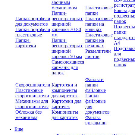
арочным
регистрат
механизмом
Пластиковые
Боксы для
Папки-
папки
подвесны
Папки-портфели
регистраторы с
Пластиковые
папок
для документов
шириной
папки на
Подвесны
Папки-портфели
корешка 70-80
кольцах
папки
пластиковые
мм
Пластиковые
стандарт
Папки-
Папки-
папки на
А4
картотеки
регистраторы с
резинках
Подставк
шириной
Разделители
для
корешка 50 мм
листов
подвесны
Самоклеящиеся
папок
карманы для
папок
Файлы и
Скоросшиватели
Картотеки и
папки
Пластиковые
компоненты
файловые
скоросшиватели
для картотек
Папки
Механизмы для
Картотеки для
файловые
скоросшивателя
карточек
для
Обложка без
Компоненты
документов
механизма
для картотек
Файлы-
вкладыши
Еще