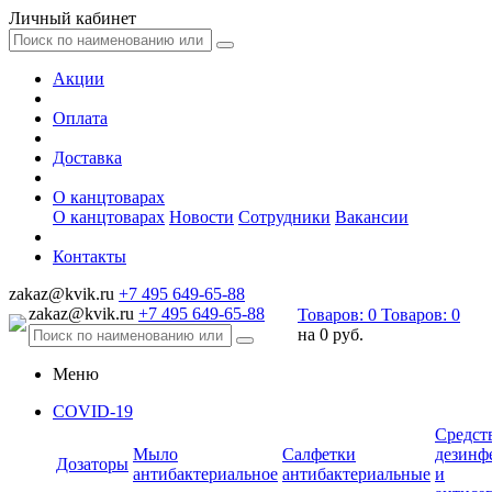
Личный кабинет
Акции
Оплата
Доставка
О канцтоварах
О канцтоварах
Новости
Сотрудники
Вакансии
Контакты
zakaz@kvik.ru
+7 495 649-65-88
zakaz@kvik.ru
+7 495 649-65-88
Товаров:
0
Товаров:
0
на
0 руб.
Меню
COVID-19
Средст
Мыло
Салфетки
дезинф
Дозаторы
антибактериальное
антибактериальные
и