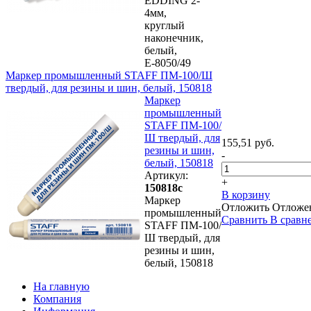
EDDING 2-
4мм,
круглый
наконечник,
белый,
Е-8050/49
Маркер промышленный STAFF ПМ-100/Ш
твердый, для резины и шин, белый, 150818
Маркер
промышленный
STAFF ПМ-100/
Ш твердый, для
155,51 руб.
резины и шин,
-
белый, 150818
Артикул:
+
150818с
В корзину
Маркер
Отложить
Отложе
промышленный
Сравнить
В сравн
STAFF ПМ-100/
Ш твердый, для
резины и шин,
белый, 150818
На главную
Компания