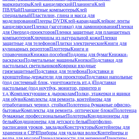
маркираторы
Клей канцелярский
Планинги
Клей
ПВА
Чай
Планшетные компьютеры
Клей
специальный
Пластилин, глина и масса для
моделирования
Плееры DVD
Клей-карандаш
Клейкие ленты
канцелярские
Пленки (заготовки) для ламинирования
Пленки
для Оверхед-проекторов
Пленки защитные для планшетных
компьютеров
Ключницы из натуральной кожи
Пленки
защитные для телефонов
Плитки электрические
Книги для
кулинарных рецептов
Плоттеры
Книги и
справочники
Книжки-пособия
Поддоны для бумаг
Книжки-
раскраски
Подметальные машины
Кнопки
Подставки для
настольных светильников
Коврики входные
грязезащитные
Подставки для телефона
Подставки и
кронштейны-держатели для проектора
Подставки напольные
(под системный блок, уничтожитель ит.д.)
Подставки
настольные (под ноутбук, монитор, принтер и
т.д.)
Комплектующие к дыроколам
Полки, этажерки и ящики
для обуви
Комплекты для ремонта, контейнеры для
отработанных чернил, стойки
Полотенца бумажные офисно-
бытовые
Комплекты для ремонта, оптические блоки
Полотенца
бумажные профессиональные
Полотеры
Кондиционеры для
белья
Кондиционеры для детского белья
Портфолио,
расписания уроков, закладки
Конструкторы
Контейнеры для
хранения и СВЧ
Приборы для укладки волос
Контейнеры и
ведра для мусора
Принадлежности для черчения
Принтеры