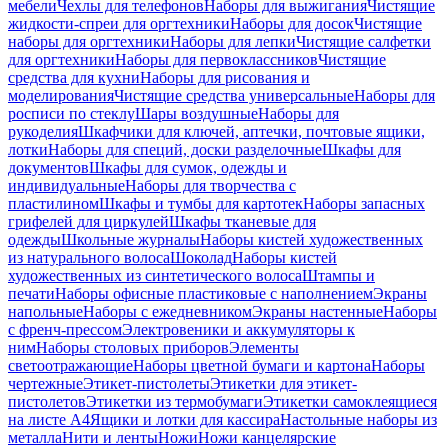
мебели
Чехлы для телефонов
Наборы для выжигания
Чистящие
жидкости-спреи для оргтехники
Наборы для досок
Чистящие
наборы для оргтехники
Наборы для лепки
Чистящие салфетки
для оргтехники
Наборы для первоклассников
Чистящие
средства для кухни
Наборы для рисования и
моделирования
Чистящие средства универсальные
Наборы для
росписи по стеклу
Шары воздушные
Наборы для
рукоделия
Шкафчики для ключей, аптечки, почтовые ящики,
лотки
Наборы для специй, доски разделочные
Шкафы для
документов
Шкафы для сумок, одежды и
индивидуальные
Наборы для творчества с
пластилином
Шкафы и тумбы для картотек
Наборы запасных
грифелей для циркулей
Шкафы тканевые для
одежды
Школьные журналы
Наборы кистей художественных
из натурального волоса
Шоколад
Наборы кистей
художественных из синтетического волоса
Штампы и
печати
Наборы офисные пластиковые с наполнением
Экраны
напольные
Наборы с ежедневником
Экраны настенные
Наборы
с френч-прессом
Электровеники и аккумуляторы к
ним
Наборы столовых приборов
Элементы
светоотражающие
Наборы цветной бумаги и картона
Наборы
чертежные
Этикет-пистолеты
Этикетки для этикет-
пистолетов
Этикетки из термобумаги
Этикетки самоклеящиеся
на листе А4
Ящики и лотки для кассира
Настольные наборы из
металла
Нити и ленты
Ножи
Ножи канцелярские