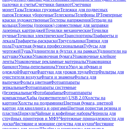
палочки и счеты
Счетчики банкнот
Счетчики
монет
Тазы
Тележки грузовые
Тележки для подвесных
папок
Тележки уборочные
Телескопы
Телефоны IP
Темперные
краски художественные
Тестеры напряжения
Тетради на
кольцах
Тонеры (порошок) совместимые для заправки
лазерных картриджей
Точилки механические
Точилки
ручные
Точилки электрические
Транспортиры
Трафареты и
лекала
Трафареты-раскраски
Треугольники
Тряпки для
пола
Туалетная бумага профессиональная
Тубусы для
чертежей
Тушь
Удлинители в бухтах и на рамках
Удлинители на
катушке
Указки
Упаковочная бумага
Упаковочные клейкие
ленты
Упаковочные рекламные материалы
Упаковщики
банкнот
Урны-пепельницы
Утюги
Уход за обувью и
одеждой
Фартуки
Фартуки для уроков труда
Фетр
Фильтры для
очистителя воздуха
Флаги и знамена
Фольга для
выпечки
Фольга цветная
Фотоаппараты
зеркальные
Фотоаппараты системные
(беззеркальные)
Фотобарабаны
Фотоаппараты
компактные
Хабы (разветвители) USB 2.0
Холсты на
картоне
Холсты на подрамнике
Цветная бумага, цветной
картон для квиллинга и оригами
Цветная пористая резина и
пластик
Циркули
Чайные и кофейные наборы
Чернила для
струйных принтеров и МФУ
Чертежные принадлежности для
доски
Чистящие и моющие средства для кухни
Чистящие
средства для досок
Швабры и комплекты для мытья