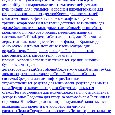
детский
Ручки шариковые неавтоматические
Крем для
рук
Рюкзаки для начальной и средней школы
Рюкзаки для
старшеклассников и студентов
Кресла для посетителей
многоместные
Салфетки столовые
Салфетки, губки,
тряпки
Сахар
Кровати и матрацы детские
Светильники для
досок
Светильники накладные и линейные
Кронштейны-
крепления для микроволновых печей
Светильники
настольные
Сейфы
Кружки
Сертификат-бумага
Крючки и
держатели самоклеящиеся
Сетевые фильтры
Крышки для
МФУ
Кубки и призы
Системные блоки
Кулеры для
воды
Сканеры
Сканеры штрихкодов
Скоросшиватели
картонные
Лаки, разбавители, грунты и
прочие
Скоросшиватели пластиковые
Скрепки, кнопки,
булавки
Лампы для
детекторов
Сливки
Смартфоны
Соковыжималки
Лампы-трубки
люминесцентные и стартеры
Соль
Ланч-боксы
Сплит-
системы
Средства для дезинфекции
Ластики
художественные
Средства для минимоек
Средства для мытья
пола
Леденцы, карамель и драже
Средства для мытья
стекол
Лезвия сменные для ножей
Средства для стирки
Ленты
декоративные
Средства для ухода за автомобилем
Лестницы и
стремянки
Линейки
Средства индивидуальной защиты
Листы-
вкладыши для монет и купюр
Средства личной
гигиены
Ложки
Средства от насекомых
Лотки горизонтальные