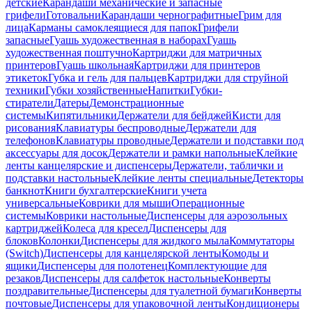
детские
Карандаши механические и запасные
грифели
Готовальни
Карандаши чернографитные
Грим для
лица
Карманы самоклеящиеся для папок
Грифели
запасные
Гуашь художественная в наборах
Гуашь
художественная поштучно
Картриджи для матричных
принтеров
Гуашь школьная
Картриджи для принтеров
этикеток
Губка и гель для пальцев
Картриджи для струйной
техники
Губки хозяйственные
Напитки
Губки-
стиратели
Датеры
Демонстрационные
системы
Кипятильники
Держатели для бейджей
Кисти для
рисования
Клавиатуры беспроводные
Держатели для
телефонов
Клавиатуры проводные
Держатели и подставки под
аксессуары для досок
Держатели и рамки напольные
Клейкие
ленты канцелярские и диспенсеры
Держатели, таблички и
подставки настольные
Клейкие ленты специальные
Детекторы
банкнот
Книги бухгалтерские
Книги учета
универсальные
Коврики для мыши
Операционные
системы
Коврики настольные
Диспенсеры для аэрозольных
картриджей
Колеса для кресел
Диспенсеры для
блоков
Колонки
Диспенсеры для жидкого мыла
Коммутаторы
(Switch)
Диспенсеры для канцелярской ленты
Комоды и
ящики
Диспенсеры для полотенец
Комплектующие для
резаков
Диспенсеры для салфеток настольные
Конверты
поздравительные
Диспенсеры для туалетной бумаги
Конверты
почтовые
Диспенсеры для упаковочной ленты
Кондиционеры