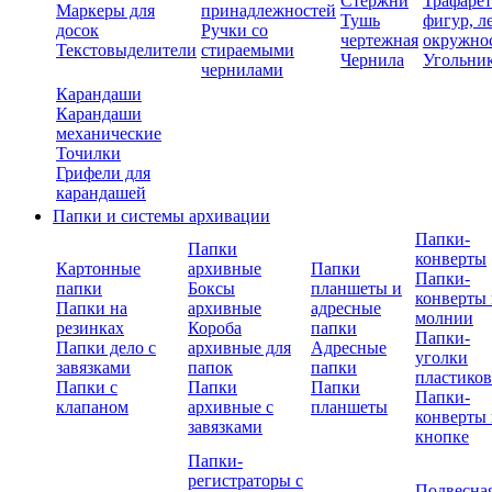
Стержни
Трафаре
Маркеры для
принадлежностей
Тушь
фигур, л
досок
Ручки со
чертежная
окружно
Текстовыделители
стираемыми
Чернила
Угольни
чернилами
Карандаши
Карандаши
механические
Точилки
Грифели для
карандашей
Папки и системы архивации
Папки-
Папки
конверты
Картонные
архивные
Папки
Папки-
папки
Боксы
планшеты и
конверты 
Папки на
архивные
адресные
молнии
резинках
Короба
папки
Папки-
Папки дело с
архивные для
Адресные
уголки
завязками
папок
папки
пластико
Папки с
Папки
Папки
Папки-
клапаном
архивные с
планшеты
конверты 
завязками
кнопке
Папки-
регистраторы с
Подвесна