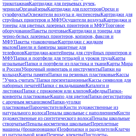
трикотажная
Картриджи для перьевых ручек,
чернила
Органайзеры
Картриджи для плоттеров
Орехи и
сухофрукты
Освежители воздуха и диспенсеры
Картриджи для
струйных принтеров и МФУ
Осушители воздуха
Картриджи и
тонеры для цветных лазерных принтеров и МФУ
Торговое
оборудование
Пакеты почтовые
Картриджи и тонеры для
черно-белых лазерных принтеров, копиров, факсов и
МФУ
Пакеты упаковочные
Картриджи с жидким
мылом
Панели и бамперы защитные для
телефонов
Картриджи-контейнеры для струйных принтеров и
МФУ
Папки и портфели для тетрадей и уроков труда
Карты
игральные
Папки и портфели из пластика и ткани
Карты Мира
и России
Уборочный инвентарь и инструменты
Папки на
кольцах
Карты памяти
Папки на резинках пластиковые
Кассы
"Учись считать"
Папки презентационные
Кассы символов для
наборных печатей
Папки с вкладышами
Каталоги и
листовки
Папки с прижимом или клипом
Кафедры
Папки-
конверты пластиковые
Кашпо для цветов
Папки-регистраторы
с арочным механизмом
Папки-уголки
пластиковые
Пароочистители
Кисти художественные из
натурального волоса
Пеналы школьные с наполнением
Кисти
художественные из синтетического волоса
Пеналы школьные
створчатые
Пеналы-косметички школьные
Переплетные
машины (брошюровщики)
Перфопапки и разделители
Клатчи
из натуральной кожи
Печенье, крекеры
Пистолеты-