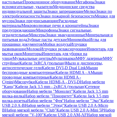
настольные
Проекционное оборудование
Мегафоны
Знаки
вспомогательные, указатели
Медицинские средства
индивидуальной защиты
Знаки запрещающие
Мелки
Знаки по
электробезопасности
Знаки пожарной безопасности
Мешки для
мусора
Знаки предписывающие
Расходные
материалы
Микроволновые печи и кронштейны
Знаки
предупреждающие
Микрофоны
Знаки сигнальные,
оградительные
Миксеры
Знаки эвакуационные
Минеральная и
питьевая вода
Зубные пасты детские
Минимойки
Иглы для
прошивки документов
Мойки воздуха
Игрушки
развивающие
Молоко
Игрушки релаксирующие
Инвентарь для
мытья окон
Мониторы
Инвентарь для уборки на
улице
Музыкальные центры
Мультиварки
МФУ лазерные
МФУ
струйные
Кабели 3xRCA (тюльпан)
Мыло и диспенсеры,
антисептические гели
Кабели DVI-D Dual Link
Мыши
беспроводные компьютерные
Кабели HDMI A - A
Мыши
проводные компьютерные
Кабели HDMI A -
C(mini)
Мясорубки
Кабели HDMI-A - DVI-D
Набор мебели
"Канц"
Кабели Jack 3.5 mm - 2xRCA (тюльпан)
Сетевое
оборудование
Набор мебели "Монолит"
Кабели Jack 3.5 mm
вилка-вилка
Набор мебели "Приоритет"
Кабели Jack 3.5 mm
вилка-розетка
Набор мебели "Фея"
Набор мебели "Эко"
Кабели
USB 2.0 A-B
Набор мебели "Этюд"
Кабели USB 2.0 A-Micro
B
Набор мягкой мебели "Club"
Кабели USB 2.0 A-Mini 5P
Набор
мягкой мебели "V-100"
Кабели USB 2.0 AM-AF
Набор мягкой