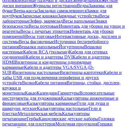
обложкой
Ватные палочки и диски
Еженедельники
Жесткие
диски внешние
Журналы регистрации
Ведра
Зажимы для
бумаг
Веера-кассы
Закладки самоклеящиеся
Замки для
ноутбуков
Записные книжки
Зарядные устройства
Весы
лабораторные
Зефир, мармелад
Весы напольные
Знаки
безопасности
Весы почтовые
Инвентарь для уборки на улице и
реагенты
Весы с печатью этикеток
Инвентарь для уборки
помещений
Весы торговые
Интерактивные доски, дисплеи и
системы
Весы фасовочные
Источники бесперебойного
питания
Вешалки напольные
Йогуртницы
Вешалки
настенные
Кабели RCA (тюльпан)
Кабели для сетевых
соединений
Кабели и адаптеры DVI
Кабели и адаптеры
HDMI
Визитницы и кредитницы однорядные
карманные
Кабели и адаптеры VGA/SVGA (D-
SUB)
Визитницы настольные
Визитницы-картотеки
Кабели и
хабы USB для подключения периферии и других
устройств
Вилки
Кабели питания
Витрины, стойки, дисплеи,
кружки и
монетницы
Какао
Календари
Гарнитуры
Вспомогательные
инструменты для художников
Калькуляторы инженерные и
финансовые
Калькуляторы карманные
Гели для душа и
шампуни детские
Калькуляторы настольные
Гели и
блестки
Металлическая мебель
Калькуляторы
печатающие
Гербы
Канцелярские детские наборы
Головки
печатающие для плоттеров
Молочная продукция
Горшки