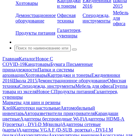
Картриджи
Ежедневники
Школа
Хозтовары
и тонеры
2016
2015
Мебель
Демонстрационное
Офисная
Спецодежда,
для
оборудование
техника
инструменты
офиса
Галантерея,
Продукты питания
сувениры
Главная
Каталог
Новое С
COVID-19
Канцтовары
Бумага
Письменные
принадлежности
Папки и системы
архивации
Хозтовары
Картриджи и тонеры
Ежедневники
2016
Школа 2015
Демонстрационное оборудование
Офисная
техника
Спецодежда, инструменты
Мебель для офиса
Группа
товара из экселя
Новое С
Продукты питания
Галантерея,
сувениры
Маркеры для шин и резины
Клей
Картотеки настольные
Автомобильный
инвентарь
Авторазветвители прикуривателя
Карандаши
цветные
Адаптеры беспроводные Wi-Fi
Адаптеры HDMI-A
F(розетка) - DVI-D M(вилка)
Адаптеры сетевые
(карты)
Адаптеры VGA F (D-SUB, розетка) - DVI-I M
(вилка)
Аккумуляторы
Аккумуляторы внешние
Аксессуары для