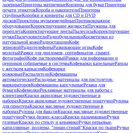
лазерные
Принтеры матричные
Корзины для бумаг
Принтеры
печати этикеток
Короба и накопители
Принтеры
струйные
Коробки и конверты для CD и DVD
дисков
Проекторы мультимедийные
Противокражное
оборудование
Корректирующие жидкости
Пружины для
переплета
Корректирующие ленты
Пылесосы
Корректирующие
ручки
Пылеуловители
Радиобудильники
Косметички из
натуральной кожи
Радиостанции
Кофе
зерновой
Радиотелефоны
Развивающие игры
Кофе
молотый
Рамки для дипломов, сертификатов, грамот,
фотографий
Кофе растворимый
Рамки для информации и
ценников собираемые в системы
Кофеварки капельные
Ранцы
с жестким каркасом
Кофеварки
рожковые
Распылители
Кофемашины
автоматические
Расходные материалы для пистолетов-
маркираторов
Кофемашины капсульные
Резаки для
бумаги
Кофемолки
Рекламные материалы для работы с
клиентами
Краски акриловые художественные в
наборах
Краски акриловые художественные поштучно
Рулоны
для принтера
Краски масляные художественные в
наборах
Рулоны для факсов
Краски масляные художественные
поштучно
Ручки бизнес-класса
Краски пальчиковые
Ручки
гелевые
Краски по стеклу и керамике
Ручки перьевые,
капиллярные, роллеры, "пиши-стирай"
Краски по ткани
Ручки
подарочные
Ручки шариковые автоматические
Крем