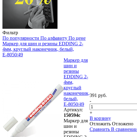
Фильтр
По популярности
По алфавиту
По цене
Маркер для шин и резины EDDING 2-
4мм, круглый наконечник, белый,
Е-8050/49
Маркер для
шин и
резины
EDDING 2-
4мм,
круглый
наконечник,
391 руб.
белый,
-
Е-8050/49
Артикул:
+
150594с
В корзину
Маркер для
Отложить
Отложено
шин и
Сравнить
В сравнени
резины