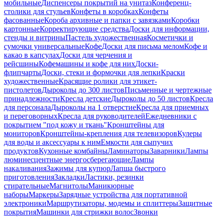
мобильные
Диспенсеры покрытий на унитаз
Конференц-
столики для стульев
Конфеты в коробках
Конфеты
фасованные
Короба архивные и папки с завязками
Коробки
картонные
Корректирующие средства
Доски для информации,
стенды и витрины
Пастель художественная
Косметички и
сумочки универсальные
Кофе
Доски для письма мелом
Кофе и
какао в капсулах
Доски для черчения и
рейсшины
Кофемашины и кофе для них
Доски-
флипчарты
Доски, стеки и формочки для лепки
Краски
художественные
Красящие ролики для этикет-
пистолетов
Дыроколы до 300 листов
Письменные и чертежные
принадлежности
Кресла детские
Дыроколы до 50 листов
Кресла
для персонала
Дыроколы на 1 отверстие
Кресла для приемных
и переговорных
Кресла для руководителей
Ежедневники с
покрытием "под кожу и ткань"
Кронштейны для
мониторов
Кронштейны-крепления для телевизоров
Кулеры
для воды и аксессуары к ним
Емкости для сыпучих
продуктов
Кухонные комбайны
Ламинаторы
Заварники
Лампы
люминесцентные энергосберегающие
Лампы
накаливания
Зажимы для купюр
Лапша быстрого
приготовления
Закладки
Ластики, резинки
стирательные
Магнитолы
Маникюрные
наборы
Маркеры
Зарядные устройства для портативной
электроники
Маршрутизаторы, модемы и сплиттеры
Защитные
покрытия
Машинки для стрижки волос
Звонки