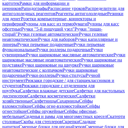
картотек
Рамки для информации и
ценников
Рапидографы
Расписание уроков
Распределители для
антигололедных реагентов
Реагенты антигололедные
Резинки
для денег
Розетки компьютерные, коннекторы и
периферия
Рулоны для касс из термобумаги
Рулоны для касс
офсетные
Ручки "5-й пишущий узел"
Ручки "пиши-
стирай"
Ручки гелевые автоматические
Ручки гелевые
неавтоматические
Ручки для наборов
Ручки капиллярные и
линеры
Ручки перьевые подарочные
Ручки перьевые
функциональные
Ручки роллеры подарочные
Ручки
сувенирные
Ручки шариковые масляные автоматические
Ручки
шариковые масляные неавтоматические
Ручки шариковые на
подставке
Ручки шариковые на шнурке
Ручки шариковые
неавтоматические с колпачком
Ручки шариковые
подарочные
Ручки-роллеры
Ручки-стилусы
Ручной
инструмент
Рюкзаки городские / для старшеклассников и
студентов
Рюкзаки городские с отделением для
ноутбука
Салфетки влажные детские
Салфетки для настольных
диспенсеров
Салфетки косметические
Салфетки
хозяйственные
Салфетницы
Сахарницы
Сейфы
взломостойкие
Сейфы огне-взломостойкие
Сейфы
огнестойкие
Сейфы оружейные
Сейфы офисные,
мебельные
Сиденья и рамы для многоместных кресел
Скатерти
столовые
Скобы для степлеров
Скрепки
Сладкие
напитки
Сменные блоки для органайзеров
Сменные блоки для