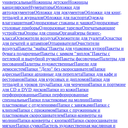
универсальные
Ножницы детские
Ножницы
канцелярские
Нумераторы
Обложки для
автодокументов
Обложки для документов
Обложки для книг,
тетрадей и журналов
Обложки для паспорта
Одежда
влагозащитная
Одноразовые стаканы и чашки
Одноразовые
столовые приборы
Одноразовые тарелки
Опечатывающие
устройства
Опоры для спины
Органайзеры бизнес-
класса
Освежители воздуха
Освежители для туалета
Оснастки
для печатей и штампов
Отпариватели
Очистители
воздуха
Пакеты "майка"
Пакеты для упаковки купюр
Пакеты и
бумага подарочные
Пакеты с замком "зиплок"
Пакеты с
петлевой и вырубной ручкой
Пакеты фасовочные
Палитры для
рисования
Палитры художественные
Панели для
демосистем
Папки "Дело" без скоросшивателя
Папки
адресные
Папки архивные для переплета
Папки для кафе и
ресторанов
Папки для курсовых и дипломов
Папки для
тетрадей и уроков труда
Папки для черчения
Папки и портмоне
для CD и DVD дисков
Папки из кожи
Папки
перфорированные
Папки перфорированные
специальные
Папки пластиковые на молнии
Папки
пластиковые с отделениями
Папки с завязками
Папки с
клипом
Папки с прижимом
Папки с пружинным и
пластиковым скоросшивателем
Папки-конверты на
молнии
Папки-конверты с кнопкой
Папки-скоросшиватели
мягкие
Папки-сумки
Пастель художественная маслянная и