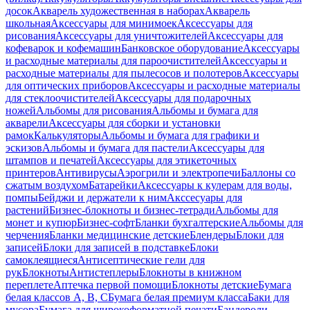
досок
Акварель художественная в наборах
Акварель
школьная
Аксессуары для минимоек
Аксессуары для
рисования
Аксессуары для уничтожителей
Аксессуары для
кофеварок и кофемашин
Банковское оборудование
Аксессуары
и расходные материалы для пароочистителей
Аксессуары и
расходные материалы для пылесосов и полотеров
Аксессуары
для оптических приборов
Аксессуары и расходные материалы
для стеклоочистителей
Аксессуары для подарочных
ножей
Альбомы для рисования
Альбомы и бумага для
акварели
Аксессуары для сборки и установки
рамок
Калькуляторы
Альбомы и бумага для графики и
эскизов
Альбомы и бумага для пастели
Аксессуары для
штампов и печатей
Аксессуары для этикеточных
принтеров
Антивирусы
Аэрогрили и электропечи
Баллоны со
сжатым воздухом
Батарейки
Аксессуары к кулерам для воды,
помпы
Бейджи и держатели к ним
Акссесуары для
растений
Бизнес-блокноты и бизнес-тетради
Альбомы для
монет и купюр
Бизнес-софт
Бланки бухгалтерские
Альбомы для
черчения
Бланки медицинские детские
Блендеры
Блоки для
записей
Блоки для записей в подставке
Блоки
самоклеящиеся
Антисептические гели для
рук
Блокноты
Антистеплеры
Блокноты в книжном
переплете
Аптечка первой помощи
Блокноты детские
Бумага
белая классов А, В, С
Бумага белая премиум класса
Баки для
мусора
Бумага для широкоформатной печати
Бандероли,