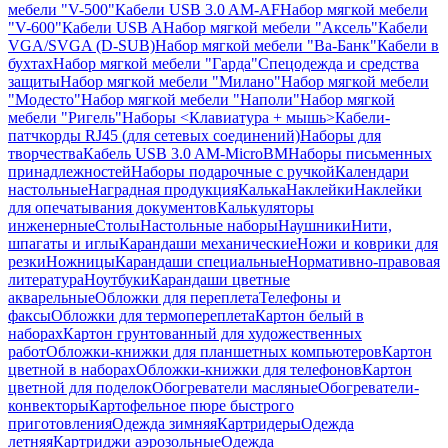
мебели "V-500"
Кабели USB 3.0 AM-AF
Набор мягкой мебели
"V-600"
Кабели USB A
Набор мягкой мебели "Аксель"
Кабели
VGA/SVGA (D-SUB)
Набор мягкой мебели "Ва-Банк"
Кабели в
бухтах
Набор мягкой мебели "Гарда"
Спецодежда и средства
защиты
Набор мягкой мебели "Милано"
Набор мягкой мебели
"Модесто"
Набор мягкой мебели "Наполи"
Набор мягкой
мебели "Ригель"
Наборы <Клавиатура + мышь>
Кабели-
патчкорды RJ45 (для сетевых соединений)
Наборы для
творчества
Кабель USB 3.0 AM-MicroBM
Наборы письменных
принадлежностей
Наборы подарочные с ручкой
Календари
настольные
Наградная продукция
Калька
Наклейки
Наклейки
для опечатывания документов
Калькуляторы
инженерные
Столы
Настольные наборы
Наушники
Нити,
шпагаты и иглы
Карандаши механические
Ножи и коврики для
резки
Ножницы
Карандаши специальные
Нормативно-правовая
литература
Ноутбуки
Карандаши цветные
акварельные
Обложки для переплета
Телефоны и
факсы
Обложки для термопереплета
Картон белый в
наборах
Картон грунтованный для художественных
работ
Обложки-книжки для планшетных компьютеров
Картон
цветной в наборах
Обложки-книжки для телефонов
Картон
цветной для поделок
Обогреватели масляные
Обогреватели-
конвекторы
Картофельное пюре быстрого
приготовления
Одежда зимняя
Картридеры
Одежда
летняя
Картриджи аэрозольные
Одежда