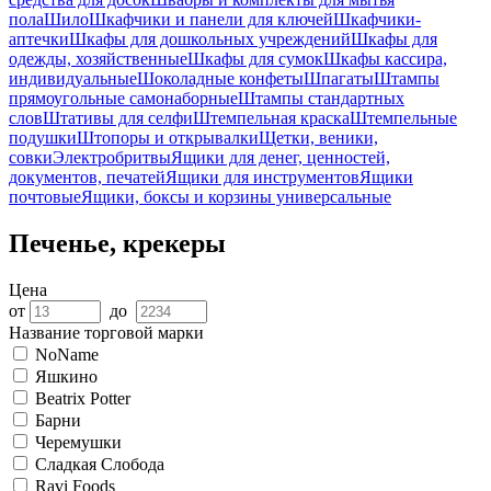
пола
Шило
Шкафчики и панели для ключей
Шкафчики-
аптечки
Шкафы для дошкольных учреждений
Шкафы для
одежды, хозяйственные
Шкафы для сумок
Шкафы кассира,
индивидуальные
Шоколадные конфеты
Шпагаты
Штампы
прямоугольные самонаборные
Штампы стандартных
слов
Штативы для селфи
Штемпельная краска
Штемпельные
подушки
Штопоры и открывалки
Щетки, веники,
совки
Электробритвы
Ящики для денег, ценностей,
документов, печатей
Ящики для инструментов
Ящики
почтовые
Ящики, боксы и корзины универсальные
Печенье, крекеры
Цена
от
до
Название торговой марки
NoName
Яшкино
Beatrix Potter
Барни
Черемушки
Сладкая Слобода
Ravi Foods