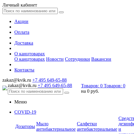
Личный кабинет
Акции
Оплата
Доставка
О канцтоварах
О канцтоварах
Новости
Сотрудники
Вакансии
Контакты
zakaz@kvik.ru
+7 495 649-65-88
zakaz@kvik.ru
+7 495 649-65-88
Товаров:
0
Товаров:
0
на
0 руб.
Меню
COVID-19
Средст
Мыло
Салфетки
дезинф
Дозаторы
антибактериальное
антибактериальные
и