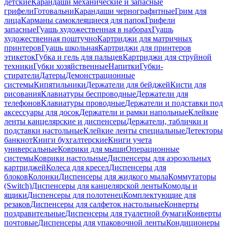
детские
Карандаши механические и запасные
грифели
Готовальни
Карандаши чернографитные
Грим для
лица
Карманы самоклеящиеся для папок
Грифели
запасные
Гуашь художественная в наборах
Гуашь
художественная поштучно
Картриджи для матричных
принтеров
Гуашь школьная
Картриджи для принтеров
этикеток
Губка и гель для пальцев
Картриджи для струйной
техники
Губки хозяйственные
Напитки
Губки-
стиратели
Датеры
Демонстрационные
системы
Кипятильники
Держатели для бейджей
Кисти для
рисования
Клавиатуры беспроводные
Держатели для
телефонов
Клавиатуры проводные
Держатели и подставки под
аксессуары для досок
Держатели и рамки напольные
Клейкие
ленты канцелярские и диспенсеры
Держатели, таблички и
подставки настольные
Клейкие ленты специальные
Детекторы
банкнот
Книги бухгалтерские
Книги учета
универсальные
Коврики для мыши
Операционные
системы
Коврики настольные
Диспенсеры для аэрозольных
картриджей
Колеса для кресел
Диспенсеры для
блоков
Колонки
Диспенсеры для жидкого мыла
Коммутаторы
(Switch)
Диспенсеры для канцелярской ленты
Комоды и
ящики
Диспенсеры для полотенец
Комплектующие для
резаков
Диспенсеры для салфеток настольные
Конверты
поздравительные
Диспенсеры для туалетной бумаги
Конверты
почтовые
Диспенсеры для упаковочной ленты
Кондиционеры