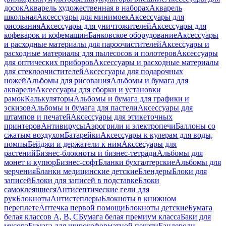
досок
Акварель художественная в наборах
Акварель
школьная
Аксессуары для минимоек
Аксессуары для
рисования
Аксессуары для уничтожителей
Аксессуары для
кофеварок и кофемашин
Банковское оборудование
Аксессуары
и расходные материалы для пароочистителей
Аксессуары и
расходные материалы для пылесосов и полотеров
Аксессуары
для оптических приборов
Аксессуары и расходные материалы
для стеклоочистителей
Аксессуары для подарочных
ножей
Альбомы для рисования
Альбомы и бумага для
акварели
Аксессуары для сборки и установки
рамок
Калькуляторы
Альбомы и бумага для графики и
эскизов
Альбомы и бумага для пастели
Аксессуары для
штампов и печатей
Аксессуары для этикеточных
принтеров
Антивирусы
Аэрогрили и электропечи
Баллоны со
сжатым воздухом
Батарейки
Аксессуары к кулерам для воды,
помпы
Бейджи и держатели к ним
Акссесуары для
растений
Бизнес-блокноты и бизнес-тетради
Альбомы для
монет и купюр
Бизнес-софт
Бланки бухгалтерские
Альбомы для
черчения
Бланки медицинские детские
Блендеры
Блоки для
записей
Блоки для записей в подставке
Блоки
самоклеящиеся
Антисептические гели для
рук
Блокноты
Антистеплеры
Блокноты в книжном
переплете
Аптечка первой помощи
Блокноты детские
Бумага
белая классов А, В, С
Бумага белая премиум класса
Баки для
мусора
Бумага для широкоформатной печати
Бандероли,