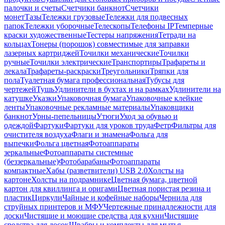
палочки и счеты
Счетчики банкнот
Счетчики
монет
Тазы
Тележки грузовые
Тележки для подвесных
папок
Тележки уборочные
Телескопы
Телефоны IP
Темперные
краски художественные
Тестеры напряжения
Тетради на
кольцах
Тонеры (порошок) совместимые для заправки
лазерных картриджей
Точилки механические
Точилки
ручные
Точилки электрические
Транспортиры
Трафареты и
лекала
Трафареты-раскраски
Треугольники
Тряпки для
пола
Туалетная бумага профессиональная
Тубусы для
чертежей
Тушь
Удлинители в бухтах и на рамках
Удлинители на
катушке
Указки
Упаковочная бумага
Упаковочные клейкие
ленты
Упаковочные рекламные материалы
Упаковщики
банкнот
Урны-пепельницы
Утюги
Уход за обувью и
одеждой
Фартуки
Фартуки для уроков труда
Фетр
Фильтры для
очистителя воздуха
Флаги и знамена
Фольга для
выпечки
Фольга цветная
Фотоаппараты
зеркальные
Фотоаппараты системные
(беззеркальные)
Фотобарабаны
Фотоаппараты
компактные
Хабы (разветвители) USB 2.0
Холсты на
картоне
Холсты на подрамнике
Цветная бумага, цветной
картон для квиллинга и оригами
Цветная пористая резина и
пластик
Циркули
Чайные и кофейные наборы
Чернила для
струйных принтеров и МФУ
Чертежные принадлежности для
доски
Чистящие и моющие средства для кухни
Чистящие
средства для досок
Швабры и комплекты для мытья