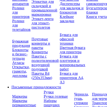
Этикетки для
аппаратов
Диспенсеры
самокопиру
складской и
Ролики
для закладок и
Бухгалтерск
промышленной
для
блокнотов
бланки
маркировки
принтеров
Клейкие
Книги учета
Этикет-лента
Ролики
закладки
для этикет-
для
пистолетов
телетайпов
Бумага для
Почтовые
офисной
Бумажная
конверты и
техники
продукция
пакеты
Цветная бумага
Блокноты
Конверты
для принтера
и бизнес-
Пакеты с
Бумага для
тетради
полиэтиленовой
плоттеров и
Атласы
воздушной
копировальных
Открытки,
подушкой
работ
грамоты,
Пакеты В4
Бумага для
дипломы
(250х353мм)
принтеров А4,
А3
Письменные принадлежности
Ручки
Чернила,
Принадл
Маркеры
Ручки гелевые
тушь,
для черч
Маркеры
Наборы
стержни
Транспо
перманентные
пишущих