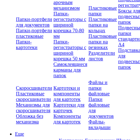
арочным
регистрат
механизмом
Пластиковые
Боксы для
Папки-
папки
подвесны
Папки-портфели
регистраторы с
Пластиковые
папок
для документов
шириной
папки на
Подвесны
Папки-портфели
корешка 70-80
кольцах
папки
пластиковые
мм
Пластиковые
стандарт
Папки-
Папки-
папки на
А4
картотеки
регистраторы с
резинках
Подставк
шириной
Разделители
для
корешка 50 мм
листов
подвесны
Самоклеящиеся
папок
карманы для
папок
Файлы и
Скоросшиватели
Картотеки и
папки
Пластиковые
компоненты
файловые
скоросшиватели
для картотек
Папки
Механизмы для
Картотеки для
файловые
скоросшивателя
карточек
для
Обложка без
Компоненты
документов
механизма
для картотек
Файлы-
вкладыши
Еще