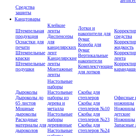
антисе
Средства
защиты
Канцтовары
Клейкие
Лотки и
Штемпельная
ленты
Корректи
накопители для
продукция
Диспенсеры
средства
бумаг
Оснастки для
для
Корректи
Короба для
печати
канцелярских
жидкость
бумаг
Штемпельные
лент
Корректи
Вертикальные
краски
Канцелярские
лента
накопители
Штемпельные
ленты
Корректи
Комплектующие
подушки
Монтажные
карандаш
для лотков
ленты
Настольные
наборы
Дыроколы
Настольные
Скобы для
Дыроколы до
наборы из
степлеров
Офисные 
65 листов
дерева и
Скобы для
ножницы
Мощные
металла
степлеров №10
Ножницы
дыроколы
Настольные
Скобы для
детские
Расходные
наборы
степлеров №23
Ножницы
материалы для
деревянные
Скобы для
Запасные 
дыроколов
Настольные
степлеров №24
наборы