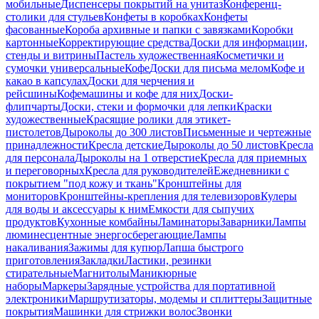
мобильные
Диспенсеры покрытий на унитаз
Конференц-
столики для стульев
Конфеты в коробках
Конфеты
фасованные
Короба архивные и папки с завязками
Коробки
картонные
Корректирующие средства
Доски для информации,
стенды и витрины
Пастель художественная
Косметички и
сумочки универсальные
Кофе
Доски для письма мелом
Кофе и
какао в капсулах
Доски для черчения и
рейсшины
Кофемашины и кофе для них
Доски-
флипчарты
Доски, стеки и формочки для лепки
Краски
художественные
Красящие ролики для этикет-
пистолетов
Дыроколы до 300 листов
Письменные и чертежные
принадлежности
Кресла детские
Дыроколы до 50 листов
Кресла
для персонала
Дыроколы на 1 отверстие
Кресла для приемных
и переговорных
Кресла для руководителей
Ежедневники с
покрытием "под кожу и ткань"
Кронштейны для
мониторов
Кронштейны-крепления для телевизоров
Кулеры
для воды и аксессуары к ним
Емкости для сыпучих
продуктов
Кухонные комбайны
Ламинаторы
Заварники
Лампы
люминесцентные энергосберегающие
Лампы
накаливания
Зажимы для купюр
Лапша быстрого
приготовления
Закладки
Ластики, резинки
стирательные
Магнитолы
Маникюрные
наборы
Маркеры
Зарядные устройства для портативной
электроники
Маршрутизаторы, модемы и сплиттеры
Защитные
покрытия
Машинки для стрижки волос
Звонки