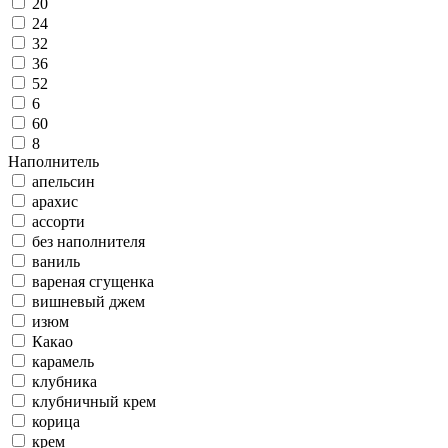
20
24
32
36
52
6
60
8
Наполнитель
апельсин
арахис
ассорти
без наполнителя
ваниль
вареная сгущенка
вишневый джем
изюм
Какао
карамель
клубника
клубничный крем
корица
крем