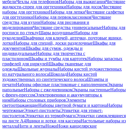
мебели
Чехлы для телефонов
Наборы для выжигания
Чистящие
жидкости-спреи для оргтехники
Наборы для досок
Чистящие
наборы для оргтехники
Наборы для лепки
Чистящие салфетки
для оргтехники
Наборы для первоклассников
Чистящие
средства для кухни
Наборы для рисования и
моделирования
Чистящие средства универсальные
Наборы для
росписи по стеклу
Шары воздушные
Наборы для
рукоделия
Шкафчики для ключей, аптечки, почтовые ящики,
лотки
Наборы для специй, доски разделочные
Шкафы для
документов
Шкафы для сумок, одежды и
индивидуальные
Наборы для творчества с
пластилином
Шкафы и тумбы для картотек
Наборы запасных
грифелей для циркулей
Шкафы тканевые для
одежды
Школьные журналы
Наборы кистей художественных
из натурального волоса
Шоколад
Наборы кистей
художественных из синтетического волоса
Штампы и
печати
Наборы офисные пластиковые с наполнением
Экраны
напольные
Наборы с ежедневником
Экраны настенные
Наборы
с френч-прессом
Электровеники и аккумуляторы к
ним
Наборы столовых приборов
Элементы
светоотражающие
Наборы цветной бумаги и картона
Наборы
чертежные
Этикет-пистолеты
Этикетки для этикет-
пистолетов
Этикетки из термобумаги
Этикетки самоклеящиеся
на листе А4
Ящики и лотки для кассира
Настольные наборы из
металла
Нити и ленты
Ножи
Ножи канцелярские