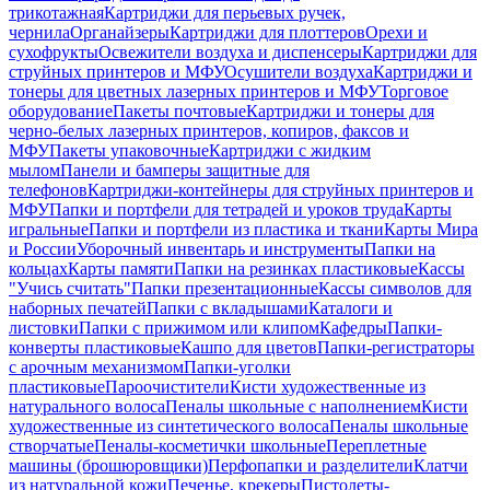
трикотажная
Картриджи для перьевых ручек,
чернила
Органайзеры
Картриджи для плоттеров
Орехи и
сухофрукты
Освежители воздуха и диспенсеры
Картриджи для
струйных принтеров и МФУ
Осушители воздуха
Картриджи и
тонеры для цветных лазерных принтеров и МФУ
Торговое
оборудование
Пакеты почтовые
Картриджи и тонеры для
черно-белых лазерных принтеров, копиров, факсов и
МФУ
Пакеты упаковочные
Картриджи с жидким
мылом
Панели и бамперы защитные для
телефонов
Картриджи-контейнеры для струйных принтеров и
МФУ
Папки и портфели для тетрадей и уроков труда
Карты
игральные
Папки и портфели из пластика и ткани
Карты Мира
и России
Уборочный инвентарь и инструменты
Папки на
кольцах
Карты памяти
Папки на резинках пластиковые
Кассы
"Учись считать"
Папки презентационные
Кассы символов для
наборных печатей
Папки с вкладышами
Каталоги и
листовки
Папки с прижимом или клипом
Кафедры
Папки-
конверты пластиковые
Кашпо для цветов
Папки-регистраторы
с арочным механизмом
Папки-уголки
пластиковые
Пароочистители
Кисти художественные из
натурального волоса
Пеналы школьные с наполнением
Кисти
художественные из синтетического волоса
Пеналы школьные
створчатые
Пеналы-косметички школьные
Переплетные
машины (брошюровщики)
Перфопапки и разделители
Клатчи
из натуральной кожи
Печенье, крекеры
Пистолеты-