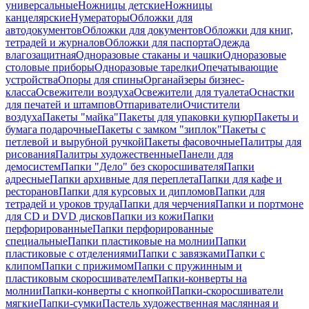
универсальные
Ножницы детские
Ножницы
канцелярские
Нумераторы
Обложки для
автодокументов
Обложки для документов
Обложки для книг,
тетрадей и журналов
Обложки для паспорта
Одежда
влагозащитная
Одноразовые стаканы и чашки
Одноразовые
столовые приборы
Одноразовые тарелки
Опечатывающие
устройства
Опоры для спины
Органайзеры бизнес-
класса
Освежители воздуха
Освежители для туалета
Оснастки
для печатей и штампов
Отпариватели
Очистители
воздуха
Пакеты "майка"
Пакеты для упаковки купюр
Пакеты и
бумага подарочные
Пакеты с замком "зиплок"
Пакеты с
петлевой и вырубной ручкой
Пакеты фасовочные
Палитры для
рисования
Палитры художественные
Панели для
демосистем
Папки "Дело" без скоросшивателя
Папки
адресные
Папки архивные для переплета
Папки для кафе и
ресторанов
Папки для курсовых и дипломов
Папки для
тетрадей и уроков труда
Папки для черчения
Папки и портмоне
для CD и DVD дисков
Папки из кожи
Папки
перфорированные
Папки перфорированные
специальные
Папки пластиковые на молнии
Папки
пластиковые с отделениями
Папки с завязками
Папки с
клипом
Папки с прижимом
Папки с пружинным и
пластиковым скоросшивателем
Папки-конверты на
молнии
Папки-конверты с кнопкой
Папки-скоросшиватели
мягкие
Папки-сумки
Пастель художественная маслянная и