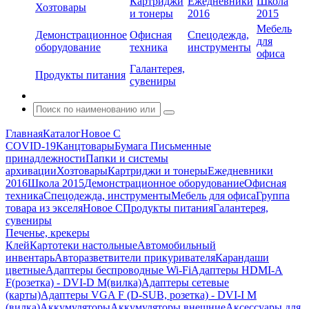
Картриджи
Ежедневники
Школа
Хозтовары
и тонеры
2016
2015
Мебель
Демонстрационное
Офисная
Спецодежда,
для
оборудование
техника
инструменты
офиса
Галантерея,
Продукты питания
сувениры
Главная
Каталог
Новое С
COVID-19
Канцтовары
Бумага
Письменные
принадлежности
Папки и системы
архивации
Хозтовары
Картриджи и тонеры
Ежедневники
2016
Школа 2015
Демонстрационное оборудование
Офисная
техника
Спецодежда, инструменты
Мебель для офиса
Группа
товара из экселя
Новое С
Продукты питания
Галантерея,
сувениры
Печенье, крекеры
Клей
Картотеки настольные
Автомобильный
инвентарь
Авторазветвители прикуривателя
Карандаши
цветные
Адаптеры беспроводные Wi-Fi
Адаптеры HDMI-A
F(розетка) - DVI-D M(вилка)
Адаптеры сетевые
(карты)
Адаптеры VGA F (D-SUB, розетка) - DVI-I M
(вилка)
Аккумуляторы
Аккумуляторы внешние
Аксессуары для