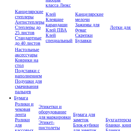
класса Люкс
Канцелярские
Клей
Канцелярские
степлеры
Клеящие
мелочи
Антистеплеры
карандаши
Зажимы для
Степлеры до
Лотки для
Клей ПВА
бумаг
25 листов
Клей
Скрепки
Стандартные
специальный
Булавки
до 40 листов
Настольные
аксессуары
Коврики на
стол
Подставки с
наполнением
Подушки для
смачивания
пальцев
Бумага
Ролики и
Этикетки и
чековая
оборудование
лента
Бумага для
для маркировки
Ролики
заметок
Бухгалтерск
Этикет-
для
Блок-кубики
бланки, кни
пистолеты
кассовых
для заметок
Бланки