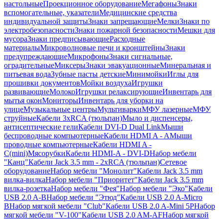
настольные
Проекционное оборудование
Мегафоны
Знаки
вспомогательные, указатели
Медицинские средства
индивидуальной защиты
Знаки запрещающие
Мелки
Знаки по
электробезопасности
Знаки пожарной безопасности
Мешки для
мусора
Знаки предписывающие
Расходные
материалы
Микроволновые печи и кронштейны
Знаки
предупреждающие
Микрофоны
Знаки сигнальные,
оградительные
Миксеры
Знаки эвакуационные
Минеральная и
питьевая вода
Зубные пасты детские
Минимойки
Иглы для
прошивки документов
Мойки воздуха
Игрушки
развивающие
Молоко
Игрушки релаксирующие
Инвентарь для
мытья окон
Мониторы
Инвентарь для уборки на
улице
Музыкальные центры
Мультиварки
МФУ лазерные
МФУ
струйные
Кабели 3xRCA (тюльпан)
Мыло и диспенсеры,
антисептические гели
Кабели DVI-D Dual Link
Мыши
беспроводные компьютерные
Кабели HDMI A - A
Мыши
проводные компьютерные
Кабели HDMI A -
C(mini)
Мясорубки
Кабели HDMI-A - DVI-D
Набор мебели
"Канц"
Кабели Jack 3.5 mm - 2xRCA (тюльпан)
Сетевое
оборудование
Набор мебели "Монолит"
Кабели Jack 3.5 mm
вилка-вилка
Набор мебели "Приоритет"
Кабели Jack 3.5 mm
вилка-розетка
Набор мебели "Фея"
Набор мебели "Эко"
Кабели
USB 2.0 A-B
Набор мебели "Этюд"
Кабели USB 2.0 A-Micro
B
Набор мягкой мебели "Club"
Кабели USB 2.0 A-Mini 5P
Набор
мягкой мебели "V-100"
Кабели USB 2.0 AM-AF
Набор мягкой