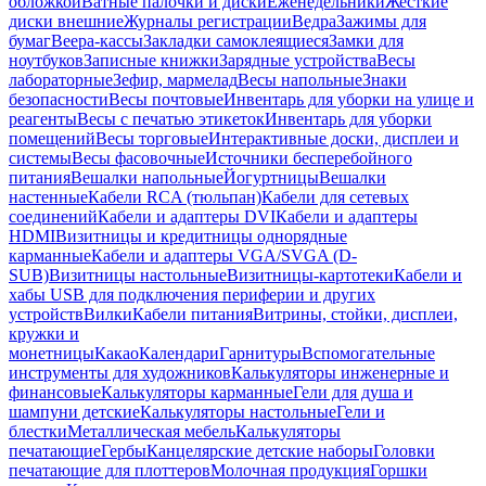
обложкой
Ватные палочки и диски
Еженедельники
Жесткие
диски внешние
Журналы регистрации
Ведра
Зажимы для
бумаг
Веера-кассы
Закладки самоклеящиеся
Замки для
ноутбуков
Записные книжки
Зарядные устройства
Весы
лабораторные
Зефир, мармелад
Весы напольные
Знаки
безопасности
Весы почтовые
Инвентарь для уборки на улице и
реагенты
Весы с печатью этикеток
Инвентарь для уборки
помещений
Весы торговые
Интерактивные доски, дисплеи и
системы
Весы фасовочные
Источники бесперебойного
питания
Вешалки напольные
Йогуртницы
Вешалки
настенные
Кабели RCA (тюльпан)
Кабели для сетевых
соединений
Кабели и адаптеры DVI
Кабели и адаптеры
HDMI
Визитницы и кредитницы однорядные
карманные
Кабели и адаптеры VGA/SVGA (D-
SUB)
Визитницы настольные
Визитницы-картотеки
Кабели и
хабы USB для подключения периферии и других
устройств
Вилки
Кабели питания
Витрины, стойки, дисплеи,
кружки и
монетницы
Какао
Календари
Гарнитуры
Вспомогательные
инструменты для художников
Калькуляторы инженерные и
финансовые
Калькуляторы карманные
Гели для душа и
шампуни детские
Калькуляторы настольные
Гели и
блестки
Металлическая мебель
Калькуляторы
печатающие
Гербы
Канцелярские детские наборы
Головки
печатающие для плоттеров
Молочная продукция
Горшки