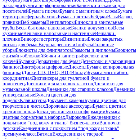
накладки
Бумага перфорированная
Банкетки и скамьи для
посетителей
Бумага писчая
Бумага с магнитным слоем
Бумага
термотрансферная
Бахилы
Бумага цветная
Бейджи
Вазы
Вафли,
пряники
Веб-камеры
Вентиляторы
Бинокли и зрительные
трубы
Весы бытовые напольные
Бланки документов
Весы
кухонные
Вешалки напольные и настенные
Вешалки-
плечики
Видеорегистраторы
Визитницы
Блоки закрытых
лотков для бумаг
Водонагреватели
Глобусы
Головные
уборы
Блокноты для флипчартов
Грамоты и дипломы
Блокноты
с дизайн-обложкой
Бочки и канистры
Брелоки для
ключей
Булавки
Держатели для бумаг
Детекторы и упаковщики
банкнот
Диктофоны цифровые
Дискеты
Бумага копировальная
(копирка)
Диски CD, DVD, BD (Blu-ray)
Бумага масштабно-
координатная
Диспенсеры для туалетной бумаги и
полотенец
Дневники для младших классов
Дневники для
музыкальной школы
Дневники для старших классов
Дневники
универсальные
Бумага цветная для
поделок
Клавиатуры
Документ-камеры
Бумага цветная для
творчества в листах
Дорожные аксессуары
Бумага цветная
крепированная
Доски для письма и информации
Бумага
цветная форматная в наборах
Дыроколы
Ежедневники с
покрытием "под кожу и ткань" бизнес-класса
Ванночки
детские
Ежедневники с покрытием "под кожу и ткань"
премиум-класса
Ватман
Ежедневники с твердой