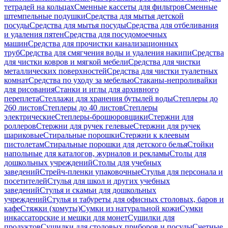
тетрадей на кольцах
Сменные кассеты для фильтров
Сменные
штемпельные подушки
Средства для мытья детской
посуды
Средства для мытья посуды
Средства для отбеливания
и удаления пятен
Средства для посудомоечных
машин
Средства для прочистки канализационных
труб
Средства для смягчения воды и удаления накипи
Средства
для чистки ковров и мягкой мебели
Средства для чистки
металлических поверхностей
Средства для чистки туалетных
комнат
Средства по уходу за мебелью
Стаканы-непроливайки
для рисования
Станки и иглы для архивного
переплета
Стеллажи для хранения бутылей воды
Степлеры до
260 листов
Степлеры до 40 листов
Степлеры
электрические
Степлеры-брошюровщики
Стержни для
роллеров
Стержни для ручек гелевые
Стержни для ручек
шариковые
Стиральные порошки
Стержни к клеевым
пистолетам
Стиральные порошки для детского белья
Стойки
напольные для каталогов, журналов и рекламы
Столы для
дошкольных учреждений
Столы для учебных
заведений
Стрейч-пленки упаковочные
Стулья для персонала и
посетителей
Стулья для школ и других учебных
заведений
Стулья и скамьи для дошкольных
учреждений
Стулья и табуреты для офисных столовых, баров и
кафе
Стяжки (хомуты)
Сумки из натуральной кожи
Сумки
инкассаторские и мешки для монет
Сушилки для
продуктов
Сушилки для столовых приборов и посуды
Счетные