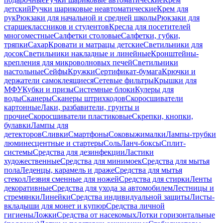
детский
Ручки шариковые неавтоматические
Крем для
рук
Рюкзаки для начальной и средней школы
Рюкзаки для
старшеклассников и студентов
Кресла для посетителей
многоместные
Салфетки столовые
Салфетки, губки,
тряпки
Сахар
Кровати и матрацы детские
Светильники для
досок
Светильники накладные и линейные
Кронштейны-
крепления для микроволновых печей
Светильники
настольные
Сейфы
Кружки
Сертификат-бумага
Крючки и
держатели самоклеящиеся
Сетевые фильтры
Крышки для
МФУ
Кубки и призы
Системные блоки
Кулеры для
воды
Сканеры
Сканеры штрихкодов
Скоросшиватели
картонные
Лаки, разбавители, грунты и
прочие
Скоросшиватели пластиковые
Скрепки, кнопки,
булавки
Лампы для
детекторов
Сливки
Смартфоны
Соковыжималки
Лампы-трубки
люминесцентные и стартеры
Соль
Ланч-боксы
Сплит-
системы
Средства для дезинфекции
Ластики
художественные
Средства для минимоек
Средства для мытья
пола
Леденцы, карамель и драже
Средства для мытья
стекол
Лезвия сменные для ножей
Средства для стирки
Ленты
декоративные
Средства для ухода за автомобилем
Лестницы и
стремянки
Линейки
Средства индивидуальной защиты
Листы-
вкладыши для монет и купюр
Средства личной
гигиены
Ложки
Средства от насекомых
Лотки горизонтальные