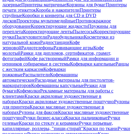
лазерные
Принтеры матричные
Корзины для бумаг
Принтеры
печати этикеток
Короба и накопители
Принтеры
струйные
Коробки и конверты для CD и DVD
дисков
Проекторы мультимедийные
Противокражное
оборудование
Корректирующие жидкости
Пружины для
переплета
Корректирующие ленты
Пылесосы
Корректирующие
ручки
Пылеуловители
Радиобудильники
Косметички из
натуральной кожи
Радиостанции
Кофе
зерновой
Радиотелефоны
Развивающие игры
Кофе
молотый
Рамки для дипломов, сертификатов, грамот,
фотографий
Кофе растворимый
Рамки для информации и
ценников собираемые в системы
Кофеварки капельные
Ранцы
с жестким каркасом
Кофеварки
рожковые
Распылители
Кофемашины
автоматические
Расходные материалы для пистолетов-
маркираторов
Кофемашины капсульные
Резаки для
бумаги
Кофемолки
Рекламные материалы для работы с
клиентами
Краски акриловые художественные в
наборах
Краски акриловые художественные поштучно
Рулоны
для принтера
Краски масляные художественные в
наборах
Рулоны для факсов
Краски масляные художественные
поштучно
Ручки бизнес-класса
Краски пальчиковые
Ручки
гелевые
Краски по стеклу и керамике
Ручки перьевые,
капиллярные, роллеры, "пиши-стирай"
Краски по ткани
Ручки
подарочные
Ручки шариковые автоматические
Крем