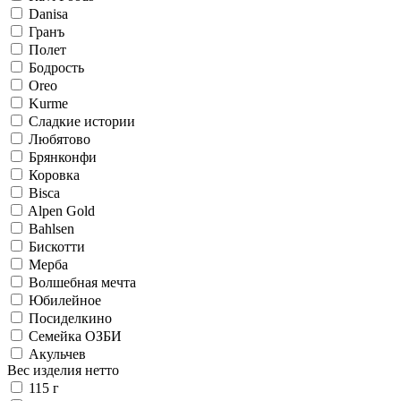
Danisa
Гранъ
Полет
Бодрость
Oreo
Kurme
Сладкие истории
Любятово
Брянконфи
Коровка
Bisca
Alpen Gold
Bahlsen
Бискотти
Мерба
Волшебная мечта
Юбилейное
Посиделкино
Семейка ОЗБИ
Акульчев
Вес изделия нетто
115 г