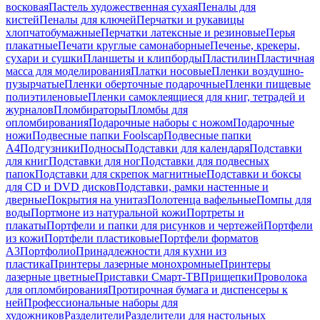
восковая
Пастель художественная сухая
Пеналы для
кистей
Пеналы для ключей
Перчатки и рукавицы
хлопчатобумажные
Перчатки латексные и резиновые
Перья
плакатные
Печати круглые самонаборные
Печенье, крекеры,
сухари и сушки
Планшеты и клипборды
Пластилин
Пластичная
масса для моделирования
Платки носовые
Пленки воздушно-
пузырчатые
Пленки оберточные подарочные
Пленки пищевые
полиэтиленовые
Пленки самоклеящиеся для книг, тетрадей и
журналов
Пломбираторы
Пломбы для
опломбирования
Подарочные наборы с ножом
Подарочные
ножи
Подвесные папки Foolscap
Подвесные папки
А4
Подгузники
Подносы
Подставки для календаря
Подставки
для книг
Подставки для ног
Подставки для подвесных
папок
Подставки для скрепок магнитные
Подставки и боксы
для CD и DVD дисков
Подставки, рамки настенные и
дверные
Покрытия на унитаз
Полотенца вафельные
Помпы для
воды
Портмоне из натуральной кожи
Портреты и
плакаты
Портфели и папки для рисунков и чертежей
Портфели
из кожи
Портфели пластиковые
Портфели форматов
А3
Портфолио
Принадлежности для кухни из
пластика
Принтеры лазерные монохромные
Принтеры
лазерные цветные
Приставки Смарт-ТВ
Прищепки
Проволока
для опломбирования
Протирочная бумага и диспенсеры к
ней
Профессиональные наборы для
художников
Разделители
Разделители для настольных