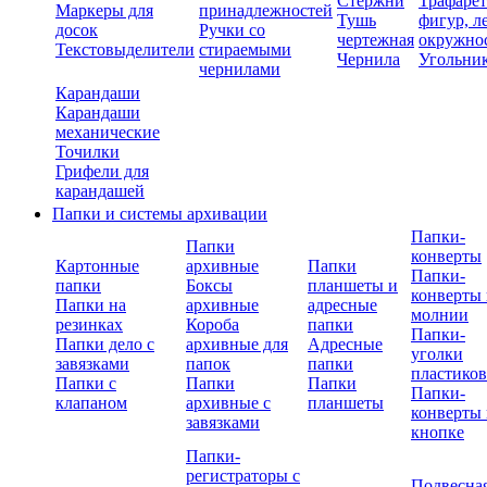
Стержни
Трафаре
Маркеры для
принадлежностей
Тушь
фигур, л
досок
Ручки со
чертежная
окружно
Текстовыделители
стираемыми
Чернила
Угольни
чернилами
Карандаши
Карандаши
механические
Точилки
Грифели для
карандашей
Папки и системы архивации
Папки-
Папки
конверты
Картонные
архивные
Папки
Папки-
папки
Боксы
планшеты и
конверты 
Папки на
архивные
адресные
молнии
резинках
Короба
папки
Папки-
Папки дело с
архивные для
Адресные
уголки
завязками
папок
папки
пластико
Папки с
Папки
Папки
Папки-
клапаном
архивные с
планшеты
конверты 
завязками
кнопке
Папки-
регистраторы с
Подвесна