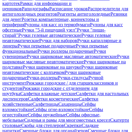
картотек
Рамки для информации и
ценников
Рапидографы
Расписание уроков
Распределители для
антигололедных реагентов
Реагенты антигололедные
Резинки
для денег
Розетки компьютерные, коннекторы и
периферия
Рулоны для касс из термобумаги
Рулоны для касс
офсетные
Ручки "5-й пишущий узел"
Ручки "пиши-
стирай"
Ручки гелевые автоматические
Ручки гелевые
неавтоматические
Ручки для наборов
Ручки капиллярные и
линеры
Ручки перьевые подарочные
Ручки перьевые
функциональные
Ручки роллеры подарочные
Ручки
сувенирные
Ручки шариковые масляные автоматические
Ручки
шариковые масляные неавтоматические
Ручки шариковые на
подставке
Ручки шариковые на шнурке
Ручки шариковые
неавтоматические с колпачком
Ручки шариковые
подарочные
Ручки-роллеры
Ручки-стилусы
Ручной
инструмент
Рюкзаки городские / для старшеклассников и
студентов
Рюкзаки городские с отделением для
ноутбука
Салфетки влажные детские
Салфетки для настольных
диспенсеров
Салфетки косметические
Салфетки
хозяйственные
Салфетницы
Сахарницы
Сейфы
взломостойкие
Сейфы огне-взломостойкие
Сейфы
огнестойкие
Сейфы оружейные
Сейфы офисные,
мебельные
Сиденья и рамы для многоместных кресел
Скатерти
столовые
Скобы для степлеров
Скрепки
Сладкие
напитки
Сменные блоки для органайзеров
Сменные блоки для