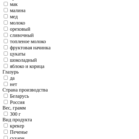
мак
малина
мед
молоко
ореховый
сливочный
топленое молоко
фруктовая начинка
цукаты
шоколадный
яблоко и корица
Глазурь
да
нет
Страна производства
Беларусь
Россия
Вес, грамм
300 г
Вид продукта
крекер
Печенье
сухари