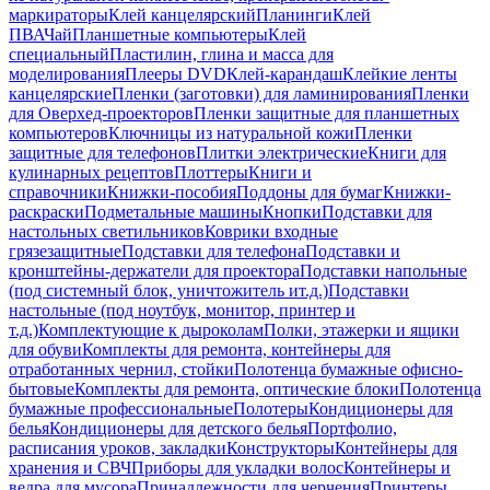
маркираторы
Клей канцелярский
Планинги
Клей
ПВА
Чай
Планшетные компьютеры
Клей
специальный
Пластилин, глина и масса для
моделирования
Плееры DVD
Клей-карандаш
Клейкие ленты
канцелярские
Пленки (заготовки) для ламинирования
Пленки
для Оверхед-проекторов
Пленки защитные для планшетных
компьютеров
Ключницы из натуральной кожи
Пленки
защитные для телефонов
Плитки электрические
Книги для
кулинарных рецептов
Плоттеры
Книги и
справочники
Книжки-пособия
Поддоны для бумаг
Книжки-
раскраски
Подметальные машины
Кнопки
Подставки для
настольных светильников
Коврики входные
грязезащитные
Подставки для телефона
Подставки и
кронштейны-держатели для проектора
Подставки напольные
(под системный блок, уничтожитель ит.д.)
Подставки
настольные (под ноутбук, монитор, принтер и
т.д.)
Комплектующие к дыроколам
Полки, этажерки и ящики
для обуви
Комплекты для ремонта, контейнеры для
отработанных чернил, стойки
Полотенца бумажные офисно-
бытовые
Комплекты для ремонта, оптические блоки
Полотенца
бумажные профессиональные
Полотеры
Кондиционеры для
белья
Кондиционеры для детского белья
Портфолио,
расписания уроков, закладки
Конструкторы
Контейнеры для
хранения и СВЧ
Приборы для укладки волос
Контейнеры и
ведра для мусора
Принадлежности для черчения
Принтеры