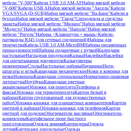
мебели "V-500"
Кабели USB 3.0 AM-AF
Набор мягкой мебели
"V-600"
Кабели USB A
Набор мягкой мебели "Аксель"
Кабели
VGA/SVGA (D-SUB)
Набор мягкой мебели "Ва-Банк"
Кабели в
бухтах
Набор мягкой мебели "Гарда"
Спецодежда и средства
защиты
Набор мягкой мебели "Милано"
Набор мягкой мебели
"Модесто"
Набор мягкой мебели "Наполи"
Набор мягкой
мебели "Ригель"
Наборы <Клавиатура + мышь>
Кабели-
патчкорды RJ45 (для сетевых соединений)
Наборы для
творчества
Кабель USB 3.0 AM-MicroBM
Наборы письменных
принадлежностей
Наборы подарочные с ручкой
Календари
настольные
Наградная продукция
Калька
Наклейки
Наклейки
для опечатывания документов
Калькуляторы
инженерные
Столы
Настольные наборы
Наушники
Нити,
шпагаты и иглы
Карандаши механические
Ножи и коврики для
резки
Ножницы
Карандаши специальные
Нормативно-правовая
литература
Ноутбуки
Карандаши цветные
акварельные
Обложки для переплета
Телефоны и
факсы
Обложки для термопереплета
Картон белый в
наборах
Картон грунтованный для художественных
работ
Обложки-книжки для планшетных компьютеров
Картон
цветной в наборах
Обложки-книжки для телефонов
Картон
цветной для поделок
Обогреватели масляные
Обогреватели-
конвекторы
Картофельное пюре быстрого
приготовления
Одежда зимняя
Картридеры
Одежда
летняя
Картриджи аэрозольные
Одежда