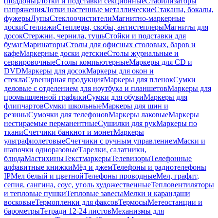
(поддоны)
Лотки и подставки секционные
Стабилизаторы
напряжения
Лотки настенные металлические
Стаканы, бокалы,
фужеры
Лупы
Стеклоочистители
Магнитно-маркерные
доски
Стеллажи
Степлеры, скобы, антистеплеры
Магниты для
досок
Стержни, чернила, тушь
Стойки и подставки для
бумаг
Маринаторы
Столы для офисных столовых, баров и
кафе
Маркерные доски детские
Столы журнальные и
сервировочные
Столы компьютерные
Маркеры для CD и
DVD
Маркеры для досок
Маркеры для окон и
стекла
Сувенирная продукция
Маркеры для пленок
Сумки
деловые с отделением для ноутбука и планшетов
Маркеры для
промышленной графики
Сумки для обуви
Маркеры для
флипчартов
Сумки школьные
Маркеры для шин и
резины
Сумочки для телефонов
Маркеры лаковые
Маркеры
нестираемые перманентные
Сушилки для рук
Маркеры по
ткани
Счетчики банкнот и монет
Маркеры
ультрафиолетовые
Счетчики с ручным управлением
Маски и
шапочки одноразовые
Тарелки, салатники,
блюда
Мастихины
Текстмаркеры
Телевизоры
Телефонные
алфавитные книжки
Мёд и джем
Телефоны и радиотелефоны
IP
Мел белый и цветной
Телефоны проводные
Мел, графит,
сепия, сангина, соус, уголь художественные
Тепловентиляторы
и тепловые пушки
Тепловые завесы
Мелки и карандаши
восковые
Термопленки для факсов
Термосы
Метеостанции и
барометры
Тетради 12-24 листов
Механизмы для