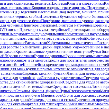
иги для кулинарных рецептов
Плоттеры
Книги и справочники
Кн
ьных светильников
Коврики входные грязезащитные
Подставки д
тель ит.д.)
Подставки настольные (под ноутбук, монитор, принтер
ботанных чернил, стойки
Полотенца бумажные офисно-бытовые
К
неры для детского белья
Портфолио, расписания уроков, закладк
для черчения
Принтеры лазерные
Принтеры матричные
Корзины 
 DVD дисков
Проекторы мультимедийные
Противокражное оборуд
учки
Пылеуловители
Радиобудильники
Косметички из натуральн
и для дипломов, сертификатов, грамот, фотографий
Кофе раство
арки рожковые
Распылители
Кофемашины автоматические
Расход
для работы с клиентами
Краски акриловые художественные в на
ля факсов
Краски масляные художественные поштучно
Ручки бизн
рай"
Краски по ткани
Ручки подарочные
Ручки шариковые автома
аршеклассников и студентов
Кресла для посетителей многоместн
е и линейные
Кронштейны-крепления для микроволновых печей
ышки для МФУ
Кубки и призы
Системные блоки
Кулеры для вод
 пластиковые
Скрепки, кнопки, булавки
Лампы для детекторов
Сл
едства для дезинфекции
Ластики художественные
Средства для 
дства для стирки
Ленты декоративные
Средства для ухода за авт
редства личной гигиены
Ложки
Средства от насекомых
Лотки гор
ллические
Стаканы, бокалы, фужеры
Лупы
Стеклоочистители
Магн
и и подставки для бумаг
Маринаторы
Столы для офисных столовы
аркеры для досок
Маркеры для окон и стекла
Сувенирная продук
мки для обуви
Маркеры для флипчартов
Сумки школьные
Маркеры
Маркеры по ткани
Счетчики банкнот и монет
Маркеры ультрафио