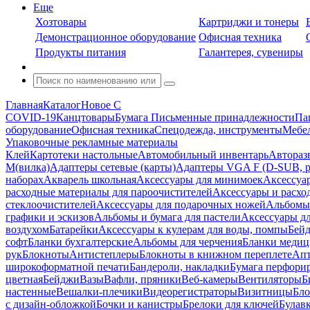
Еще
Хозтовары
Картриджи и тонеры
Демонстрационное оборудование
Офисная техника
Продукты питания
Галантерея, сувениры
Главная
Каталог
Новое С
COVID-19
Канцтовары
Бумага
Письменные принадлежности
Па
оборудование
Офисная техника
Спецодежда, инструменты
Мебел
Упаковочные рекламные материалы
Клей
Картотеки настольные
Автомобильный инвентарь
Автораз
M(вилка)
Адаптеры сетевые (карты)
Адаптеры VGA F (D-SUB, ро
наборах
Акварель школьная
Аксессуары для минимоек
Аксессуа
расходные материалы для пароочистителей
Аксессуары и расхо
стеклоочистителей
Аксессуары для подарочных ножей
Альбомы 
графики и эскизов
Альбомы и бумага для пастели
Аксессуары дл
воздухом
Батарейки
Аксессуары к кулерам для воды, помпы
Бейд
софт
Бланки бухгалтерские
Альбомы для черчения
Бланки медиц
рук
Блокноты
Антистеплеры
Блокноты в книжном переплете
Апт
широкоформатной печати
Бандероли, накладки
Бумага перфори
цветная
Бейджи
Вазы
Вафли, пряники
Веб-камеры
Вентиляторы
Б
настенные
Вешалки-плечики
Видеорегистраторы
Визитницы
Бло
с дизайн-обложкой
Бочки и канистры
Брелоки для ключей
Булав