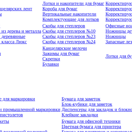
Лотки и накопители для бумаг
Корректирую
нцелярских лент
Короба для бумаг
Корректирую
ы
Вертикальные накопители
Корректирую
Комплектующие для лотков
Корректиру
ы
Скобы для степлеров
Офисные но
из дерева и металла
Скобы для степлеров №10
Ножницы де
 деревянные
Скобы для степлеров №23
Ножницы
 класса Люкс
Скобы для степлеров №24
Запасные ле
Канцелярские мелочи
и
Зажимы для бумаг
Лотки для б
Скрепки
Булавки
е для маркировки
Бумага для заметок
Блок-кубики для заметок
й и промышленной маркировки
Диспенсеры для закладок и блокн
-пистолетов
Клейкие закладки
кеты
Бумага для офисной техники
Цветная бумага для принтера
ой воздушной подушкой
Бумага для плоттеров и копирова