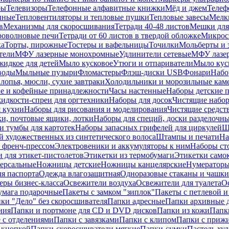
ры
Телевизоры
Телефонные алфавитные книжки
Мёд и джем
Телеф
енные
Тепловентиляторы и тепловые пушки
Тепловые завесы
Мелк
в
Механизмы для скоросшивания
Тетради 40-48 листов
Мешки для
оволновые печи
Тетради от 60 листов в твердой обложке
Микрос
ка
Торты, пирожные
Тостеры и вафельницы
Точилки
Мольберты и 
тели
МФУ лазерные монохромные
Удлинители сетевые
МФУ лазе
идкое для детей
Мыло кусковое
Утюги и отпариватели
Мыло куск
воды
Мыльные пузыри
Фломастеры
Флэш-диски USB
Фонари
Набо
лопья, мюсли, сухие завтраки
Холодильники и морозильные кам
е и кофейные принадлежности
Часы настенные
Наборы детские 
идкости-спреи для оргтехники
Наборы для досок
Чистящие набор
я кухни
Наборы для рисования и моделирования
Чистящие средст
и, почтовые ящики, лотки
Наборы для специй, доски разделочн
 тумбы для картотек
Наборы запасных грифелей для циркулей
Ш
й художественных из синтетического волоса
Штампы и печати
На
 френч-прессом
Электровеники и аккумуляторы к ним
Наборы ст
 для этикет-пистолетов
Этикетки из термобумаги
Этикетки само
ерсальные
Ножницы детские
Ножницы канцелярские
Нумератор
я паспорта
Одежда влагозащитная
Одноразовые стаканы и чашки
еры бизнес-класса
Освежители воздуха
Освежители для туалета
О
умага подарочные
Пакеты с замком "зиплок"
Пакеты с петлевой 
ки "Дело" без скоросшивателя
Папки адресные
Папки архивные д
ния
Папки и портмоне для CD и DVD дисков
Папки из кожи
Папк
 с отделениями
Папки с завязками
Папки с клипом
Папки с приж
 кнопкой
Папки-скоросшиватели мягкие
Папки-сумки
Пастель худ