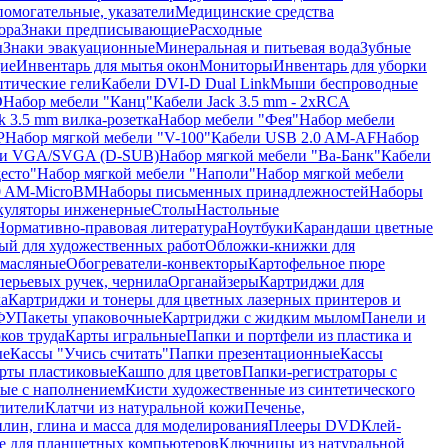
помогательные, указатели
Медицинские средства
ора
Знаки предписывающие
Расходные
ы
Знаки эвакуационные
Минеральная и питьевая вода
Зубные
ие
Инвентарь для мытья окон
Мониторы
Инвентарь для уборки
птические гели
Кабели DVI-D Dual Link
Мыши беспроводные
D
Набор мебели "Канц"
Кабели Jack 3.5 mm - 2xRCA
k 3.5 mm вилка-розетка
Набор мебели "Фея"
Набор мебели
P
Набор мягкой мебели "V-100"
Кабели USB 2.0 AM-AF
Набор
ли VGA/SVGA (D-SUB)
Набор мягкой мебели "Ва-Банк"
Кабели
есто"
Набор мягкой мебели "Наполи"
Набор мягкой мебели
0 AM-MicroBM
Наборы письменных принадлежностей
Наборы
куляторы инженерные
Столы
Настольные
Нормативно-правовая литература
Ноутбуки
Карандаши цветные
ый для художественных работ
Обложки-книжки для
 масляные
Обогреватели-конвекторы
Картофельное пюре
перьевых ручек, чернила
Органайзеры
Картриджи для
а
Картриджи и тонеры для цветных лазерных принтеров и
МФУ
Пакеты упаковочные
Картриджи с жидким мылом
Панели и
ков труда
Карты игральные
Папки и портфели из пластика и
ые
Кассы "Учись считать"
Папки презентационные
Кассы
рты пластиковые
Кашпо для цветов
Папки-регистраторы с
ые с наполнением
Кисти художественные из синтетического
лители
Клатчи из натуральной кожи
Печенье,
лин, глина и масса для моделирования
Плееры DVD
Клей-
е для планшетных компьютеров
Ключницы из натуральной