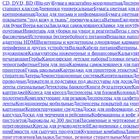
CD, DVD, BD (Blu-ray)
Бумага масштабно-координатная
Диспенс
старших классов
Дневники универсальные
Бумага цветная для 
крепированная
Доски для письма и информации
Бумага цветная
покрытием "под кожу и ткань" премиум-класса
Ватман
Ежеднев
для бумаг
Веера-кассы
Закладки самоклеящиеся
Замки для ноутб
почтовые
Инвентарь для уборки на улице и реагенты
Весы с печ
фасовочные
Источники бесперебойного питания
Вешалки напо
адаптеры HDMI
Визитницы и кредитницы однорядные карман
периферии и других устройств
Вилки
Кабели питания
Витрины, 
художников
Калькуляторы инженерные и финансовые
Калькуля
печатающие
Гербы
Канцелярские детские наборы
Головки печат
чернографитные
Грим для лица
Карманы самоклеящиеся для па
принтеров
Гуашь школьная
Картриджи для принтеров этикеток
Г
стиратели
Датеры
Демонстрационные системы
Кипятильники
Де
проводные
Держатели и подставки под аксессуары для досок
Де
ленты специальные
Детекторы банкнот
Книги бухгалтерские
Кн
картриджей
Колеса для кресел
Диспенсеры для блоков
Колонки
Д
полотенец
Комплектующие для резаков
Диспенсеры для салфето
ленты
Кондиционеры мобильные
Диспенсеры покрытий на уни
картонные
Корректирующие средства
Доски для информации, с
капсулах
Доски для черчения и рейсшины
Кофемашины и кофе д
пистолетов
Дыроколы до 300 листов
Письменные и чертежные 
переговорных
Кресла для руководителей
Ежедневники с покрыт
ним
Емкости для сыпучих продуктов
Кухонные комбайны
Ламин
приготовления
Закладки
Ластики, резинки стирательные
Магни