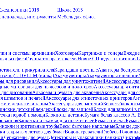
Ежедневники 2016
Школа 2015
Спецодежда, инструменты
Мебель для офиса
пки и системы архивации
Хозтовары
Картриджи и тонеры
Ежедне
ь для офиса
Группа товара из экселя
Новое С
Продукты питания
Г
ветвители прикуривателя
Карандаши цветные
Адаптеры беспрово
зетка) - DVI-I M (вилка)
Аккумуляторы
Аккумуляторы внешние
ры для рисования
Аксессуары для уничтожителей
Аксессуары для
дные материалы для пылесосов и полотеров
Аксессуары для опти
для рисования
Альбомы и бумага для акварели
Аксессуары для с
я штампов и печатей
Аксессуары для этикеточных принтеров
Ан
жи и держатели к ним
Акссесуары для растений
Бизнес-блокноты
инские детские
Блендеры
Блоки для записей
Блоки для записей в 
ечка первой помощи
Блокноты детские
Бумага белая классов А, 
рованная
Банкетки и скамьи для посетителей
Бумага писчая
Бумаг
инокли и зрительные трубы
Весы бытовые напольные
Бланки до
ки закрытых лотков для бумаг
Водонагреватели
Глобусы
Головны
ки
Держатели для бумаг
Детекторы и упаковщики банкнот
Диктоф