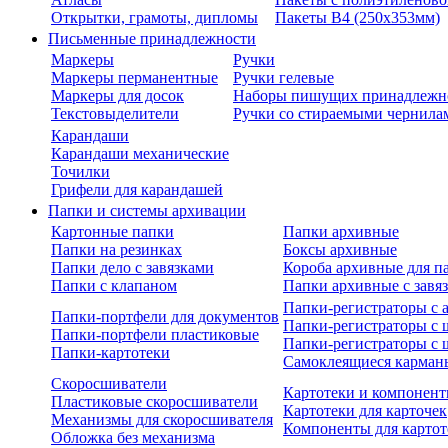
Открытки, грамоты, дипломы
Пакеты В4 (250х353мм)
Письменные принадлежности
Маркеры
Ручки
Маркеры перманентные
Ручки гелевые
Маркеры для досок
Наборы пишущих принадлежн
Текстовыделители
Ручки со стираемыми чернила
Карандаши
Карандаши механические
Точилки
Грифели для карандашей
Папки и системы архивации
Картонные папки
Папки архивные
Папки на резинках
Боксы архивные
Папки дело с завязками
Короба архивные для п
Папки с клапаном
Папки архивные с завя
Папки-регистраторы с
Папки-портфели для документов
Папки-регистраторы с 
Папки-портфели пластиковые
Папки-регистраторы с 
Папки-картотеки
Самоклеящиеся карман
Скоросшиватели
Картотеки и компонент
Пластиковые скоросшиватели
Картотеки для карточек
Механизмы для скоросшивателя
Компоненты для картот
Обложка без механизма