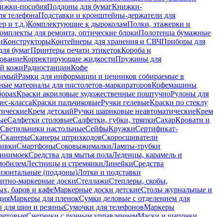
ижки-пособия
Поддоны для бумаг
Книжки-
ля телефона
Подставки и кронштейны-держатели для
 и т.д.)
Комплектующие к дыроколам
Полки, этажерки и
омплекты для ремонта, оптические блоки
Полотенца бумажные
и
Конструкторы
Контейнеры для хранения и СВЧ
Приборы для
для бумаг
Принтеры печати этикеток
Короба и
ование
Корректирующие жидкости
Пружины для
ой кожи
Радиостанции
Кофе
римый
Рамки для информации и ценников собираемые в
ные материалы для пистолетов-маркираторов
Кофемашины
борах
Краски акриловые художественные поштучно
Рулоны для
ес-класса
Краски пальчиковые
Ручки гелевые
Краски по стеклу
тические
Крем детский
Ручки шариковые неавтоматические
Крем
ые
Салфетки столовые
Салфетки, губки, тряпки
Сахар
Кровати и
Светильники настольные
Сейфы
Кружки
Сертификат-
ы
Сканеры
Сканеры штрихкодов
Скоросшиватели
ивки
Смартфоны
Соковыжималки
Лампы-трубки
минимоек
Средства для мытья пола
Леденцы, карамель и
омобилем
Лестницы и стремянки
Линейки
Средства
изонтальные (поддоны)
Лотки и подставки
итно-маркерные доски
Стеллажи
Степлеры, скобы,
х, баров и кафе
Маркерные доски детские
Столы журнальные и
ция
Маркеры для пленок
Сумки деловые с отделением для
 для шин и резины
Сумочки для телефонов
Маркеры
летовые
Счетчики с ручным управлением
Маски и шапочки