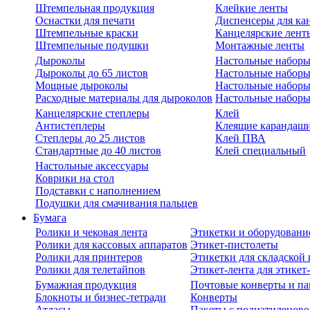
Штемпельная продукция
Клейкие ленты
Оснастки для печати
Диспенсеры для ка
Штемпельные краски
Канцелярские лент
Штемпельные подушки
Монтажные ленты
Дыроколы
Настольные набор
Дыроколы до 65 листов
Настольные наборы 
Мощные дыроколы
Настольные наборы
Расходные материалы для дыроколов
Настольные наборы
Канцелярские степлеры
Клей
Антистеплеры
Клеящие карандаш
Степлеры до 25 листов
Клей ПВА
Стандартные до 40 листов
Клей специальный
Настольные аксессуары
Коврики на стол
Подставки с наполнением
Подушки для смачивания пальцев
Бумага
Ролики и чековая лента
Этикетки и оборудовани
Ролики для кассовых аппаратов
Этикет-пистолеты
Ролики для принтеров
Этикетки для складско
Ролики для телетайпов
Этикет-лента для этикет
Бумажная продукция
Почтовые конверты и па
Блокноты и бизнес-тетради
Конверты
Атласы
Пакеты с полиэтиленов