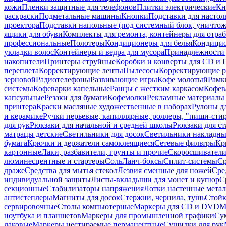
кожи
Пленки защитные для телефонов
Плитки электрические
Кн
раскраски
Подметальные машины
Кнопки
Подставки для настол
проектора
Подставки напольные (под системный блок, уничтожи
ящики для обуви
Комплекты для ремонта, контейнеры для отра
профессиональные
Полотеры
Кондиционеры для белья
Кондицио
укладки волос
Контейнеры и ведра для мусора
Принадлежности 
накопители
Принтеры струйные
Коробки и конверты для CD и
переплета
Корректирующие ленты
Пылесосы
Корректирующие р
зерновой
Радиотелефоны
Развивающие игры
Кофе молотый
Рамк
системы
Кофеварки капельные
Ранцы с жестким каркасом
Кофев
капсульные
Резаки для бумаги
Кофемолки
Рекламные материалы 
принтера
Краски масляные художественные в наборах
Рулоны д
и керамике
Ручки перьевые, капиллярные, роллеры, "пиши-сти
для рук
Рюкзаки для начальной и средней школы
Рюкзаки для ст
матрацы детские
Светильники для досок
Светильники накладны
бумага
Крючки и держатели самоклеящиеся
Сетевые фильтры
Кр
картонные
Лаки, разбавители, грунты и прочие
Скоросшиватели
люминесцентные и стартеры
Соль
Ланч-боксы
Сплит-системы
Ср
драже
Средства для мытья стекол
Лезвия сменные для ножей
Сре
индивидуальной защиты
Листы-вкладыши для монет и купюр
С
секционные
Стабилизаторы напряжения
Лотки настенные мета
антистеплеры
Магниты для досок
Стержни, чернила, тушь
Стойк
сервировочные
Столы компьютерные
Маркеры для CD и DVD
М
ноутбука и планшетов
Маркеры для промышленной графики
Су
лаковые
Маркеры нестираемые перманентные
Сушилки для рук