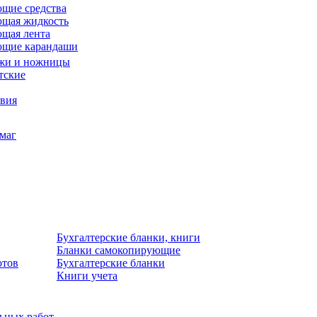
щие средства
щая жидкость
щая лента
ющие карандаши
жи и ножницы
тские
звия
умаг
Бухгалтерские бланки, книги
Бланки самокопирующие
отов
Бухгалтерские бланки
Книги учета
льных работ