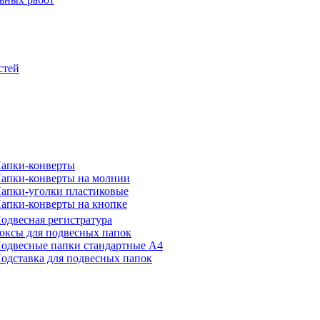
стей
апки-конверты
апки-конверты на молнии
апки-уголки пластиковые
апки-конверты на кнопке
одвесная регистратура
оксы для подвесных папок
одвесные папки стандартные А4
одставка для подвесных папок