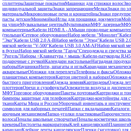
сплиттеры
Защитные покрытия
Машинки для стрижки волос
Зво
индивидуальной защиты
Знаки запрещающие
Мелки
Знаки по э
материалы
Микроволновые печи и кронштейны
Знаки предупр
пасты детские
Минимойки
Иглы для прошивки документов
Мойк
на улице
Музыкальные центры
Мультиварки
МФУ лазерные
МФУ
компьютерные
Кабели HDMI A - A
Мыши проводные компьюте
(тюльпан)
Сетевое оборудование
Набор мебели "Монолит"
Кабел
"Эко"
Кабели USB 2.0 A-B
Набор мебели "Этюд"
Кабели USB 2.0
мягкой мебели "V-500"
Кабели USB 3.0 AM-AF
Набор мягкой ме
в бухтах
Набор мягкой мебели "Гарда"
Спецодежда и средства 
"Ригель"
Наборы <Клавиатура + мышь>
Кабели-патчкорды RJ45 
подарочные с ручкой
Календари настольные
Наградная продукц
наборы
Наушники
Нити, шпагаты и иглы
Карандаши механичес
акварельные
Обложки для переплета
Телефоны и факсы
Обложки
планшетных компьютеров
Картон цветной в наборах
Обложки-к
быстрого приготовления
Одежда зимняя
Картридеры
Одежда лет
плоттеров
Орехи и сухофрукты
Освежители воздуха и диспенсе
МФУ
Торговое оборудование
Пакеты почтовые
Картриджи и тон
бамперы защитные для телефонов
Картриджи-контейнеры для 
ткани
Карты Мира и России
Уборочный инвентарь и инструмен
символов для наборных печатей
Папки с вкладышами
Каталоги 
арочным механизмом
Папки-уголки пластиковые
Пароочистите
волоса
Пеналы школьные створчатые
Пеналы-косметички школ
крекеры
Пистолеты-маркираторы
Клей канцелярский
Планинги
карандаш
Клейкие ленты канцелярские
Пленки (заготовки) для