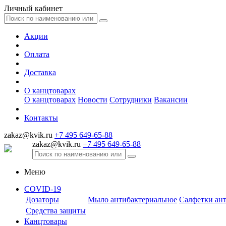
Личный кабинет
Акции
Оплата
Доставка
О канцтоварах
О канцтоварах
Новости
Сотрудники
Вакансии
Контакты
zakaz@kvik.ru
+7 495 649-65-88
zakaz@kvik.ru
+7 495 649-65-88
Меню
COVID-19
Дозаторы
Мыло антибактериальное
Салфетки ан
Средства защиты
Канцтовары