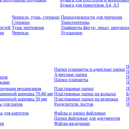
Бумага для принтеров А4, А3
Чернила, тушь, стержни
Принадлежности для черчения
Стержни
Транспортиры
остей
Тушь чертежная
Трафареты фигур, лекал, окружно
ми
Чернила
Угольники
П
Папки планшеты и адресные папки
П
Адресные папки
апок
П
Папки планшеты
зками
П
 арочным механизмом
Пластиковые папки
П
шириной корешка 70-80 мм
Пластиковые папки на кольцах
Б
шириной корешка 50 мм
Пластиковые папки на резинках
П
ы для папок
Разделители листов
П
ы для картотек
Файлы и папки файловые
Папки файловые для документов
ек
Файлы-вкладыши