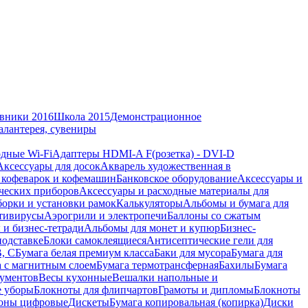
вники 2016
Школа 2015
Демонстрационное
алантерея, сувениры
дные Wi-Fi
Адаптеры HDMI-A F(розетка) - DVI-D
Аксессуары для досок
Акварель художественная в
 кофеварок и кофемашин
Банковское оборудование
Аксессуары и
ческих приборов
Аксессуары и расходные материалы для
борки и установки рамок
Калькуляторы
Альбомы и бумага для
тивирусы
Аэрогрили и электропечи
Баллоны со сжатым
 и бизнес-тетради
Альбомы для монет и купюр
Бизнес-
подставке
Блоки самоклеящиеся
Антисептические гели для
В, С
Бумага белая премиум класса
Баки для мусора
Бумага для
а с магнитным слоем
Бумага термотрансферная
Бахилы
Бумага
кументов
Весы кухонные
Вешалки напольные и
е уборы
Блокноты для флипчартов
Грамоты и дипломы
Блокноты
оны цифровые
Дискеты
Бумага копировальная (копирка)
Диски