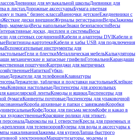
лассов
Дневники для музыкальной школы
Дневники для
тва в листах
Дорожные аксессуары
Бумага цветная
ожу и ткань" бизнес-класса
Ванночки детские
Ежедневники с
и
Жесткие диски внешние
Журналы регистрации
Ведра
Зажимы
фир, мармелад
Весы напольные
Знаки безопасности
Весы
нтерактивные доски, дисплеи и системы
Весы
ели для сетевых соединений
Кабели и адаптеры DVI
Кабели и
ные
Визитницы-картотеки
Кабели и хабы USB для подключения
ры
Вспомогательные инструменты для
настольные
Гели и блестки
Металлическая мебель
Калькуляторы
аши механические и запасные грифели
Готовальни
Карандаши
жественная поштучно
Картриджи для матричных
хозяйственные
Напитки
Губки-
дные
Держатели для телефонов
Клавиатуры
енсеры
Держатели, таблички и подставки настольные
Клейкие
емы
Коврики настольные
Диспенсеры для аэрозольных
ля канцелярской ленты
Комоды и ящики
Диспенсеры для
ной бумаги
Конверты почтовые
Диспенсеры для упаковочной
фасованные
Короба архивные и папки с завязками
Коробки
универсальные
Кофе
Доски для письма мелом
Кофе и какао в
ски художественные
Красящие ролики для этикет-
я персонала
Дыроколы на 1 отверстие
Кресла для приемных и
крепления для телевизоров
Кулеры для воды и аксессуары к
мпы накаливания
Зажимы для купюр
Лапша быстрого
тативной электроники
Маршрутизаторы, модемы и