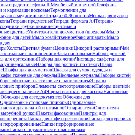
оны и радиотелефоны IP
Мел белый и цветной
Телефоны
и и карандаши восковые
Термопленки для
 мусора медицинские
Тетради 60-96 листов
Мешки для мусора
копы
Тетради предметные
Тетради формата А4
Тетради-
этюдники
Трубки люминесцентные и
рные цветные
Уничтожители документов (шредеры)
Мыло
овое для детей
Мыло хозяйственное
Факс-аппараты
Мыло
р для
еры
Холсты
Цветная бумага
Ценники
Цикорий растворимый
Чай
пластиковые с наполнением
Часы настольные
Наборы детской
ы для оргтехники
Наборы для лепки
Чистящие салфетки для
ва универсальные
Наборы для росписи по стеклу
Шары
ые
Шкафы для документов
Шкафы для сумок, одежды и
кафы тканевые для одежды
Школьные журналы
Наборы кистей
боры офисные пластиковые с наполнением
Экраны
оловых приборов
Элементы светоотражающие
Наборы цветной
клеящиеся на листе А4
Ящики и лотки для кассира
Настольные
ы
Обложки для автодокументов
Обложки для
Одноразовые столовые приборы
Одноразовые
снастки для печатей и штампов
Отпариватели
Очистители
и вырубной ручкой
Пакеты фасовочные
Палитры для
ля переплета
Папки для кафе и ресторанов
Папки для курсовых
и перфорированные
Папки перфорированные
имом
Папки с пружинным и пластиковым
ожественная маслянная и восковая
Пастель художественная