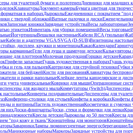
еры для туалетной бумаги и полотенец
Дневники для младших к
поделок
Клавиатуры
Документ-камеры
Бумага цветная для творчес
 форматная в наборах
Дыроколы
Ежедневники с покрытием "под к
ники с твердой обложкой
Ватные палочки и диски
Еженедельник
уков
Записные книжки
Зарядные устройства
Весы лабораторные
Зе
атью этикеток
Инвентарь для уборки помещений
Весы торговые
И
льные
Йогуртницы
Вешалки настенные
Кабели RCA (тюльпан)
Каб
ные
Кабели и адаптеры VGA/SVGA (D-SUB)
Визитницы настоль
стойки, дисплеи, кружки и монетницы
Какао
Календари
Гарниту
торы карманные
Гели для душа и шампуни детские
Калькуляторы 
ающие для плоттеров
Молочная продукция
Горшки детские
Каранд
пок
Грифели запасные
Гуашь художественная в наборах
Гуашь худо
убка и гель для пальцев
Картриджи для струйной техники
Губки 
ржатели для бейджей
Кисти для рисования
Клавиатуры беспрово
ржатели и рамки напольные
Клейкие ленты канцелярские и дисп
иги учета универсальные
Коврики для мыши
Операционные сист
испенсеры для жидкого мыла
Коммутаторы (Switch)
Диспенсеры д
к настольные
Конверты поздравительные
Диспенсеры для туалет
таз
Конференц-столики для стульев
Конфеты в коробках
Конфеты 
тенды и витрины
Пастель художественная
Косметички и сумочки 
ля них
Доски-флипчарты
Доски, стеки и формочки для лепки
Кра
принадлежности
Кресла детские
Дыроколы до 50 листов
Кресла дл
ием "под кожу и ткань"
Кронштейны для мониторов
Кронштейны-
аторы
Заварники
Лампы люминесцентные энергосберегающие
Ла
толы
Маникюрные наборы
Маркеры
Зарядные устройства для пор