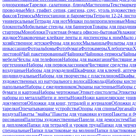
одноразовые
Тарелки, салатники, блюда
Мастихины
Текстмарке
проводные
Мел, графит, сепия, сангина, соус, уголь художеств
факсов
Термосы
Метеостанции и барометры
Тетради 12-24 листо
универсальные
Тетради для нот
Мешки полипропиленовые
Микр
блокноты
Мобильные стенды для баннеров
Товары для праздни
стартеры
Моноблоки
Туалетная бумага офисно-бытовая
Увлажни
жидкое
Упаковочные клейкие ленты и диспенсеры к ним
Мыло ж
хозяйственное детское
Фены для волос
Мыльницы
Фильтры для 
инкассации
Фотоальбомы
Фотобумага
Фотокамеры
Хлебопечки
Х
листовой
Чай пакетированный
Чайники
Чайники-термосы
Чайны
мебели
Чехлы для телефонов
Наборы для выжигания
Чистящие ж
оргтехники
Наборы для первоклассников
Чистящие средства дл
воздушные
Наборы для рукоделия
Шкафчики для ключей, аптечк
индивидуальные
Наборы для творчества с пластилином
Шкафы и
художественных из натурального волоса
Шоколад
Наборы кисте
напольные
Наборы с ежедневником
Экраны настенные
Наборы с
бумаги и картона
Наборы чертежные
Этикет-пистолеты
Этикетки
наборы из металла
Нити и ленты
Ножи
Ножи канцелярские унив
документов
Обложки для книг, тетрадей и журналов
Обложки дл
тарелки
Опечатывающие устройства
Опоры для спины
Органайз
воздуха
Пакеты "майка"
Пакеты для упаковки купюр
Пакеты и б
рисования
Палитры художественные
Панели для демосистем
Пап
и дипломов
Папки для тетрадей и уроков труда
Папки для черче
специальные
Папки пластиковые на молнии
Папки пластиковые
скоросшивателем
Папки-конверты на молнии
Папки-конверты с