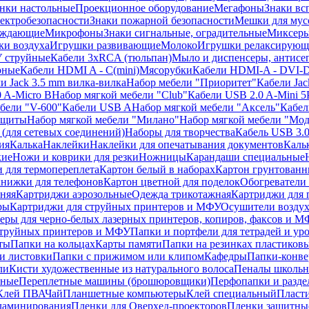
нки настольные
Проекционное оборудование
Мегафоны
Знаки вс
лектробезопасности
Знаки пожарной безопасности
Мешки для мус
еждающие
Микрофоны
Знаки сигнальные, оградительные
Миксер
и воздуха
Игрушки развивающие
Молоко
Игрушки релаксирующ
 струйные
Кабели 3xRCA (тюльпан)
Мыло и диспенсеры, антисе
рные
Кабели HDMI A - C(mini)
Мясорубки
Кабели HDMI-A - DVI-
и Jack 3.5 mm вилка-вилка
Набор мебели "Приоритет"
Кабели Jac
 A-Micro B
Набор мягкой мебели "Club"
Кабели USB 2.0 A-Mini 5
бели "V-600"
Кабели USB A
Набор мягкой мебели "Аксель"
Кабе
защиты
Набор мягкой мебели "Милано"
Набор мягкой мебели "Мод
(для сетевых соединений)
Наборы для творчества
Кабель USB 3.
ия
Калька
Наклейки
Наклейки для опечатывания документов
Каль
кие
Ножи и коврики для резки
Ножницы
Карандаши специальные
 для термопереплета
Картон белый в наборах
Картон грунтованн
нижки для телефонов
Картон цветной для поделок
Обогреватели
няя
Картриджи аэрозольные
Одежда трикотажная
Картриджи для 
ры
Картриджи для струйных принтеров и МФУ
Осушители воздух
еры для черно-белых лазерных принтеров, копиров, факсов и 
струйных принтеров и МФУ
Папки и портфели для тетрадей и уро
ты
Папки на кольцах
Карты памяти
Папки на резинках пластиков
и листовки
Папки с прижимом или клипом
Кафедры
Папки-конве
ли
Кисти художественные из натурального волоса
Пеналы школьн
ьные
Переплетные машины (брошюровщики)
Перфопапки и разде
Клей ПВА
Чай
Планшетные компьютеры
Клей специальный
Пласти
 ламинирования
Пленки для Оверхед-проекторов
Пленки защитны