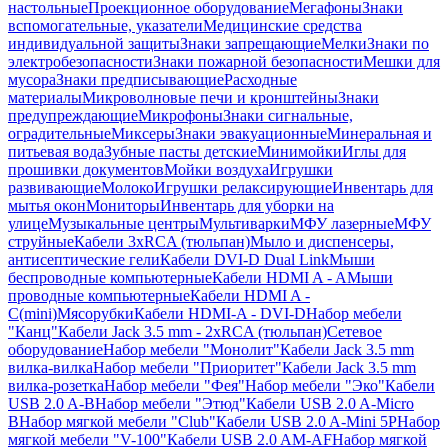
настольные
Проекционное оборудование
Мегафоны
Знаки
вспомогательные, указатели
Медицинские средства
индивидуальной защиты
Знаки запрещающие
Мелки
Знаки по
электробезопасности
Знаки пожарной безопасности
Мешки для
мусора
Знаки предписывающие
Расходные
материалы
Микроволновые печи и кронштейны
Знаки
предупреждающие
Микрофоны
Знаки сигнальные,
оградительные
Миксеры
Знаки эвакуационные
Минеральная и
питьевая вода
Зубные пасты детские
Минимойки
Иглы для
прошивки документов
Мойки воздуха
Игрушки
развивающие
Молоко
Игрушки релаксирующие
Инвентарь для
мытья окон
Мониторы
Инвентарь для уборки на
улице
Музыкальные центры
Мультиварки
МФУ лазерные
МФУ
струйные
Кабели 3xRCA (тюльпан)
Мыло и диспенсеры,
антисептические гели
Кабели DVI-D Dual Link
Мыши
беспроводные компьютерные
Кабели HDMI A - A
Мыши
проводные компьютерные
Кабели HDMI A -
C(mini)
Мясорубки
Кабели HDMI-A - DVI-D
Набор мебели
"Канц"
Кабели Jack 3.5 mm - 2xRCA (тюльпан)
Сетевое
оборудование
Набор мебели "Монолит"
Кабели Jack 3.5 mm
вилка-вилка
Набор мебели "Приоритет"
Кабели Jack 3.5 mm
вилка-розетка
Набор мебели "Фея"
Набор мебели "Эко"
Кабели
USB 2.0 A-B
Набор мебели "Этюд"
Кабели USB 2.0 A-Micro
B
Набор мягкой мебели "Club"
Кабели USB 2.0 A-Mini 5P
Набор
мягкой мебели "V-100"
Кабели USB 2.0 AM-AF
Набор мягкой