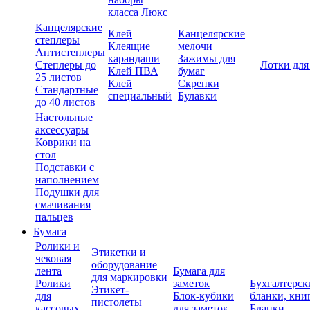
класса Люкс
Канцелярские
Клей
Канцелярские
степлеры
Клеящие
мелочи
Антистеплеры
карандаши
Зажимы для
Степлеры до
Лотки для
Клей ПВА
бумаг
25 листов
Клей
Скрепки
Стандартные
специальный
Булавки
до 40 листов
Настольные
аксессуары
Коврики на
стол
Подставки с
наполнением
Подушки для
смачивания
пальцев
Бумага
Ролики и
Этикетки и
чековая
оборудование
лента
Бумага для
для маркировки
Ролики
заметок
Бухгалтерск
Этикет-
для
Блок-кубики
бланки, кни
пистолеты
кассовых
для заметок
Бланки