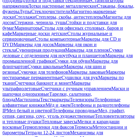
(поддоны)
Лотки и подставки секционные
Стабилизаторы
напряжения
Лотки настенные металлические
Стаканы, бокалы,
фужеры
Лупы
Стеклоочистители
Магнитно-маркерные
доски
Стеллажи
Степлеры, скобы, антистеплеры
Магниты для
досок
Стержни, чернила, тушь
Стойки и подставки для
бумаг
Маринаторы
Столы для офисных столовых, баров и
кафе
Маркерные доски детские
Столы журнальные и
сервировочные
Столы компьютерные
Маркеры для CD и
DVD
Маркеры для досок
Маркеры для окон и
стекла
Сувенирная продукция
Маркеры для пленок
Сумки
деловые с отделением для ноутбука и планшетов
Маркеры для
промышленной графики
Сумки для обуви
Маркеры для
флипчартов
Сумки школьные
Маркеры для шин и
резины
Сумочки для телефонов
Маркеры лаковые
Маркеры
нестираемые перманентные
Сушилки для рук
Маркеры по
ткани
Счетчики банкнот и монет
Маркеры
ультрафиолетовые
Счетчики с ручным управлением
Маски и
шапочки одноразовые
Тарелки, салатники,
блюда
Мастихины
Текстмаркеры
Телевизоры
Телефонные
алфавитные книжки
Мёд и джем
Телефоны и радиотелефоны
IP
Мел белый и цветной
Телефоны проводные
Мел, графит,
сепия, сангина, соус, уголь художественные
Тепловентиляторы
и тепловые пушки
Тепловые завесы
Мелки и карандаши
восковые
Термопленки для факсов
Термосы
Метеостанции и
барометры
Тетради 12-24 листов
Механизмы для