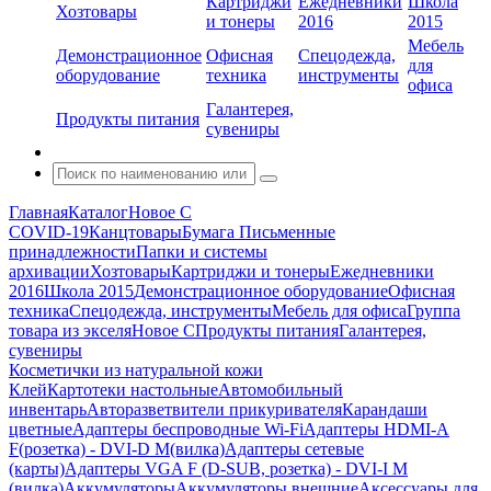
Картриджи
Ежедневники
Школа
Хозтовары
и тонеры
2016
2015
Мебель
Демонстрационное
Офисная
Спецодежда,
для
оборудование
техника
инструменты
офиса
Галантерея,
Продукты питания
сувениры
Главная
Каталог
Новое С
COVID-19
Канцтовары
Бумага
Письменные
принадлежности
Папки и системы
архивации
Хозтовары
Картриджи и тонеры
Ежедневники
2016
Школа 2015
Демонстрационное оборудование
Офисная
техника
Спецодежда, инструменты
Мебель для офиса
Группа
товара из экселя
Новое С
Продукты питания
Галантерея,
сувениры
Косметички из натуральной кожи
Клей
Картотеки настольные
Автомобильный
инвентарь
Авторазветвители прикуривателя
Карандаши
цветные
Адаптеры беспроводные Wi-Fi
Адаптеры HDMI-A
F(розетка) - DVI-D M(вилка)
Адаптеры сетевые
(карты)
Адаптеры VGA F (D-SUB, розетка) - DVI-I M
(вилка)
Аккумуляторы
Аккумуляторы внешние
Аксессуары для