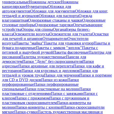
универсальные
Ножницы детские
Ножницы
канцелярские
Нумераторы
Обложки для
автодокументов
Обложки для документов
Обложки для книг,
тетрадей и журналов
Обложки для паспорта
Одежда
влагозащитная
Одноразовые стаканы и чашки
Одноразовые
столовые приборы
Одноразовые тарелки
Опечатывающие
устройства
Опоры для спины
Органайзеры бизнес-
класса
Освежители воздуха
Освежители для туалета
Оснастки
для печатей и штампов
Отпариватели
Очистители
воздуха
Пакеты "майка"
Пакеты для упаковки купюр
Пакеты и
бумага подарочные
Пакеты с замком "зиплок"
Пакеты с
петлевой и вырубной ручкой
Пакеты фасовочные
Палитры для
рисования
Палитры художественные
Панели для
демосистем
Папки "Дело" без скоросшивателя
Папки
адресные
Папки архивные для переплета
Папки для кафе и
ресторанов
Папки для курсовых и дипломов
Папки для
тетрадей и уроков труда
Папки для черчения
Папки и портмоне
для CD и DVD дисков
Папки из кожи
Папки
перфорированные
Папки перфорированные
специальные
Папки пластиковые на молнии
Папки
пластиковые с отделениями
Папки с завязками
Папки с
клипом
Папки с прижимом
Папки с пружинным и
пластиковым скоросшивателем
Папки-конверты на
молнии
Папки-конверты с кнопкой
Папки-скоросшиватели
мягкие
Папки-сумки
Пастель художественная маслянная и