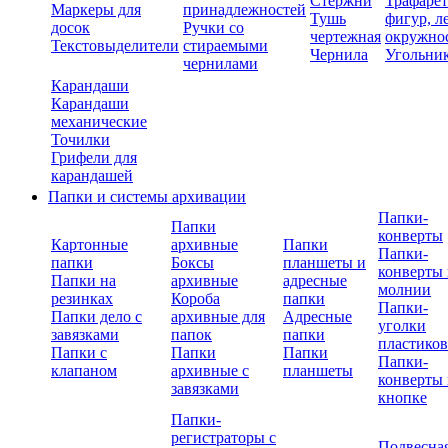
Стержни
Трафаре
Маркеры для
принадлежностей
Тушь
фигур, л
досок
Ручки со
чертежная
окружно
Текстовыделители
стираемыми
Чернила
Угольни
чернилами
Карандаши
Карандаши
механические
Точилки
Грифели для
карандашей
Папки и системы архивации
Папки-
Папки
конверты
Картонные
архивные
Папки
Папки-
папки
Боксы
планшеты и
конверты 
Папки на
архивные
адресные
молнии
резинках
Короба
папки
Папки-
Папки дело с
архивные для
Адресные
уголки
завязками
папок
папки
пластико
Папки с
Папки
Папки
Папки-
клапаном
архивные с
планшеты
конверты 
завязками
кнопке
Папки-
регистраторы с
Подвесна