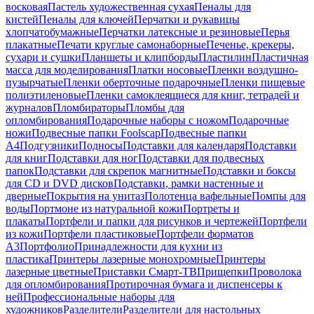
восковая
Пастель художественная сухая
Пеналы для
кистей
Пеналы для ключей
Перчатки и рукавицы
хлопчатобумажные
Перчатки латексные и резиновые
Перья
плакатные
Печати круглые самонаборные
Печенье, крекеры,
сухари и сушки
Планшеты и клипборды
Пластилин
Пластичная
масса для моделирования
Платки носовые
Пленки воздушно-
пузырчатые
Пленки оберточные подарочные
Пленки пищевые
полиэтиленовые
Пленки самоклеящиеся для книг, тетрадей и
журналов
Пломбираторы
Пломбы для
опломбирования
Подарочные наборы с ножом
Подарочные
ножи
Подвесные папки Foolscap
Подвесные папки
А4
Подгузники
Подносы
Подставки для календаря
Подставки
для книг
Подставки для ног
Подставки для подвесных
папок
Подставки для скрепок магнитные
Подставки и боксы
для CD и DVD дисков
Подставки, рамки настенные и
дверные
Покрытия на унитаз
Полотенца вафельные
Помпы для
воды
Портмоне из натуральной кожи
Портреты и
плакаты
Портфели и папки для рисунков и чертежей
Портфели
из кожи
Портфели пластиковые
Портфели форматов
А3
Портфолио
Принадлежности для кухни из
пластика
Принтеры лазерные монохромные
Принтеры
лазерные цветные
Приставки Смарт-ТВ
Прищепки
Проволока
для опломбирования
Протирочная бумага и диспенсеры к
ней
Профессиональные наборы для
художников
Разделители
Разделители для настольных