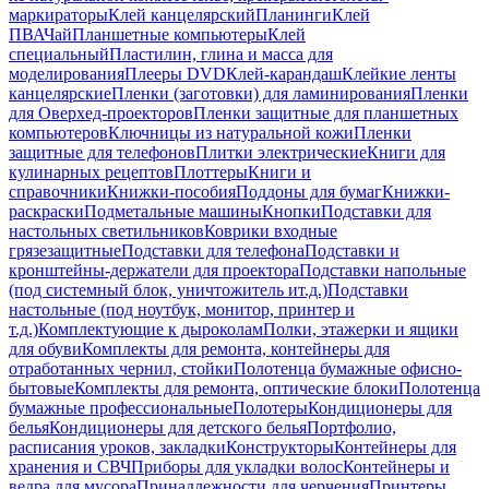
маркираторы
Клей канцелярский
Планинги
Клей
ПВА
Чай
Планшетные компьютеры
Клей
специальный
Пластилин, глина и масса для
моделирования
Плееры DVD
Клей-карандаш
Клейкие ленты
канцелярские
Пленки (заготовки) для ламинирования
Пленки
для Оверхед-проекторов
Пленки защитные для планшетных
компьютеров
Ключницы из натуральной кожи
Пленки
защитные для телефонов
Плитки электрические
Книги для
кулинарных рецептов
Плоттеры
Книги и
справочники
Книжки-пособия
Поддоны для бумаг
Книжки-
раскраски
Подметальные машины
Кнопки
Подставки для
настольных светильников
Коврики входные
грязезащитные
Подставки для телефона
Подставки и
кронштейны-держатели для проектора
Подставки напольные
(под системный блок, уничтожитель ит.д.)
Подставки
настольные (под ноутбук, монитор, принтер и
т.д.)
Комплектующие к дыроколам
Полки, этажерки и ящики
для обуви
Комплекты для ремонта, контейнеры для
отработанных чернил, стойки
Полотенца бумажные офисно-
бытовые
Комплекты для ремонта, оптические блоки
Полотенца
бумажные профессиональные
Полотеры
Кондиционеры для
белья
Кондиционеры для детского белья
Портфолио,
расписания уроков, закладки
Конструкторы
Контейнеры для
хранения и СВЧ
Приборы для укладки волос
Контейнеры и
ведра для мусора
Принадлежности для черчения
Принтеры