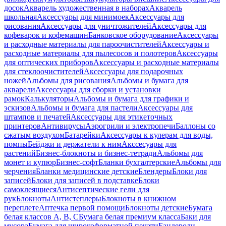
досок
Акварель художественная в наборах
Акварель
школьная
Аксессуары для минимоек
Аксессуары для
рисования
Аксессуары для уничтожителей
Аксессуары для
кофеварок и кофемашин
Банковское оборудование
Аксессуары
и расходные материалы для пароочистителей
Аксессуары и
расходные материалы для пылесосов и полотеров
Аксессуары
для оптических приборов
Аксессуары и расходные материалы
для стеклоочистителей
Аксессуары для подарочных
ножей
Альбомы для рисования
Альбомы и бумага для
акварели
Аксессуары для сборки и установки
рамок
Калькуляторы
Альбомы и бумага для графики и
эскизов
Альбомы и бумага для пастели
Аксессуары для
штампов и печатей
Аксессуары для этикеточных
принтеров
Антивирусы
Аэрогрили и электропечи
Баллоны со
сжатым воздухом
Батарейки
Аксессуары к кулерам для воды,
помпы
Бейджи и держатели к ним
Акссесуары для
растений
Бизнес-блокноты и бизнес-тетради
Альбомы для
монет и купюр
Бизнес-софт
Бланки бухгалтерские
Альбомы для
черчения
Бланки медицинские детские
Блендеры
Блоки для
записей
Блоки для записей в подставке
Блоки
самоклеящиеся
Антисептические гели для
рук
Блокноты
Антистеплеры
Блокноты в книжном
переплете
Аптечка первой помощи
Блокноты детские
Бумага
белая классов А, В, С
Бумага белая премиум класса
Баки для
мусора
Бумага для широкоформатной печати
Бандероли,