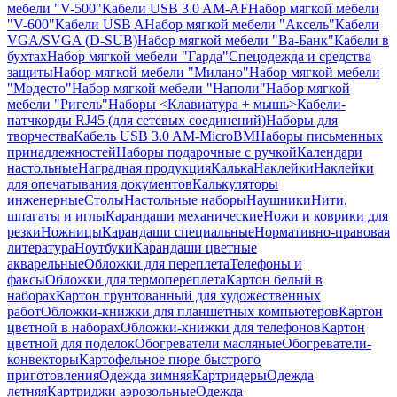
мебели "V-500"
Кабели USB 3.0 AM-AF
Набор мягкой мебели
"V-600"
Кабели USB A
Набор мягкой мебели "Аксель"
Кабели
VGA/SVGA (D-SUB)
Набор мягкой мебели "Ва-Банк"
Кабели в
бухтах
Набор мягкой мебели "Гарда"
Спецодежда и средства
защиты
Набор мягкой мебели "Милано"
Набор мягкой мебели
"Модесто"
Набор мягкой мебели "Наполи"
Набор мягкой
мебели "Ригель"
Наборы <Клавиатура + мышь>
Кабели-
патчкорды RJ45 (для сетевых соединений)
Наборы для
творчества
Кабель USB 3.0 AM-MicroBM
Наборы письменных
принадлежностей
Наборы подарочные с ручкой
Календари
настольные
Наградная продукция
Калька
Наклейки
Наклейки
для опечатывания документов
Калькуляторы
инженерные
Столы
Настольные наборы
Наушники
Нити,
шпагаты и иглы
Карандаши механические
Ножи и коврики для
резки
Ножницы
Карандаши специальные
Нормативно-правовая
литература
Ноутбуки
Карандаши цветные
акварельные
Обложки для переплета
Телефоны и
факсы
Обложки для термопереплета
Картон белый в
наборах
Картон грунтованный для художественных
работ
Обложки-книжки для планшетных компьютеров
Картон
цветной в наборах
Обложки-книжки для телефонов
Картон
цветной для поделок
Обогреватели масляные
Обогреватели-
конвекторы
Картофельное пюре быстрого
приготовления
Одежда зимняя
Картридеры
Одежда
летняя
Картриджи аэрозольные
Одежда