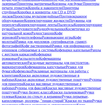
лазерные
Принтеры матричные
Корзины для бумаг
Принтеры
печати этикеток
Короба и накопители
Принтеры
струйные
Коробки и конверты для CD и DVD
дисков
Проекторы мультимедийные
Противокражное
оборудование
Корректирующие жидкости
Пружины для
переплета
Корректирующие ленты
Пылесосы
Корректирующие
ручки
Пылеуловители
Радиобудильники
Косметички из
натуральной кожи
Радиостанции
Кофе
зерновой
Радиотелефоны
Развивающие игры
Кофе
молотый
Рамки для дипломов, сертификатов, грамот,
фотографий
Кофе растворимый
Рамки для информации и
ценников собираемые в системы
Кофеварки капельные
Ранцы
с жестким каркасом
Кофеварки
рожковые
Распылители
Кофемашины
автоматические
Расходные материалы для пистолетов-
маркираторов
Кофемашины капсульные
Резаки для
бумаги
Кофемолки
Рекламные материалы для работы с
клиентами
Краски акриловые художественные в
наборах
Краски акриловые художественные поштучно
Рулоны
для принтера
Краски масляные художественные в
наборах
Рулоны для факсов
Краски масляные художественные
поштучно
Ручки бизнес-класса
Краски пальчиковые
Ручки
гелевые
Краски по стеклу и керамике
Ручки перьевые,
капиллярные, роллеры, "пиши-стирай"
Краски по ткани
Ручки
подарочные
Ручки шариковые автоматические
Крем