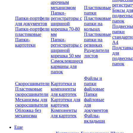
арочным
регистрат
механизмом
Пластиковые
Боксы для
Папки-
папки
подвесны
Папки-портфели
регистраторы с
Пластиковые
папок
для документов
шириной
папки на
Подвесны
Папки-портфели
корешка 70-80
кольцах
папки
пластиковые
мм
Пластиковые
стандарт
Папки-
Папки-
папки на
А4
картотеки
регистраторы с
резинках
Подставк
шириной
Разделители
для
корешка 50 мм
листов
подвесны
Самоклеящиеся
папок
карманы для
папок
Файлы и
Скоросшиватели
Картотеки и
папки
Пластиковые
компоненты
файловые
скоросшиватели
для картотек
Папки
Механизмы для
Картотеки для
файловые
скоросшивателя
карточек
для
Обложка без
Компоненты
документов
механизма
для картотек
Файлы-
вкладыши
Еще