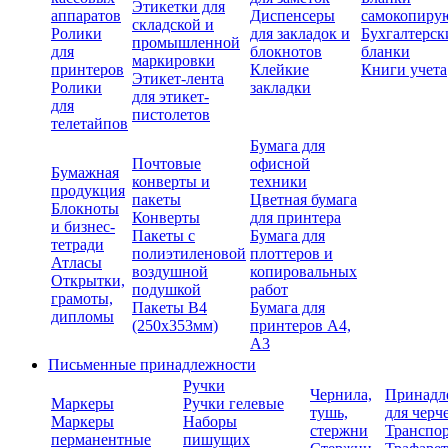
Этикетки для
аппаратов
Диспенсеры
самокопиру
складской и
Ролики
для закладок и
Бухгалтерск
промышленной
для
блокнотов
бланки
маркировки
принтеров
Клейкие
Книги учета
Этикет-лента
Ролики
закладки
для этикет-
для
пистолетов
телетайпов
Бумага для
Почтовые
офисной
Бумажная
конверты и
техники
продукция
пакеты
Цветная бумага
Блокноты
Конверты
для принтера
и бизнес-
Пакеты с
Бумага для
тетради
полиэтиленовой
плоттеров и
Атласы
воздушной
копировальных
Открытки,
подушкой
работ
грамоты,
Пакеты В4
Бумага для
дипломы
(250х353мм)
принтеров А4,
А3
Письменные принадлежности
Ручки
Чернила,
Принадл
Маркеры
Ручки гелевые
тушь,
для черч
Маркеры
Наборы
стержни
Транспо
перманентные
пишущих