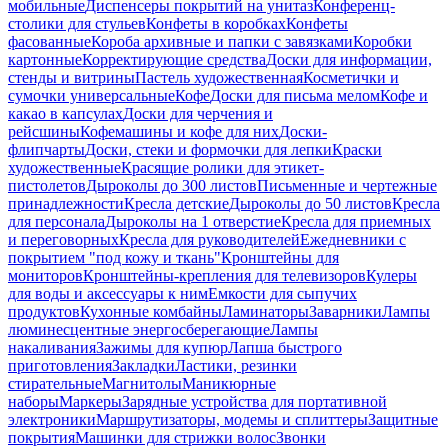
мобильные
Диспенсеры покрытий на унитаз
Конференц-
столики для стульев
Конфеты в коробках
Конфеты
фасованные
Короба архивные и папки с завязками
Коробки
картонные
Корректирующие средства
Доски для информации,
стенды и витрины
Пастель художественная
Косметички и
сумочки универсальные
Кофе
Доски для письма мелом
Кофе и
какао в капсулах
Доски для черчения и
рейсшины
Кофемашины и кофе для них
Доски-
флипчарты
Доски, стеки и формочки для лепки
Краски
художественные
Красящие ролики для этикет-
пистолетов
Дыроколы до 300 листов
Письменные и чертежные
принадлежности
Кресла детские
Дыроколы до 50 листов
Кресла
для персонала
Дыроколы на 1 отверстие
Кресла для приемных
и переговорных
Кресла для руководителей
Ежедневники с
покрытием "под кожу и ткань"
Кронштейны для
мониторов
Кронштейны-крепления для телевизоров
Кулеры
для воды и аксессуары к ним
Емкости для сыпучих
продуктов
Кухонные комбайны
Ламинаторы
Заварники
Лампы
люминесцентные энергосберегающие
Лампы
накаливания
Зажимы для купюр
Лапша быстрого
приготовления
Закладки
Ластики, резинки
стирательные
Магнитолы
Маникюрные
наборы
Маркеры
Зарядные устройства для портативной
электроники
Маршрутизаторы, модемы и сплиттеры
Защитные
покрытия
Машинки для стрижки волос
Звонки