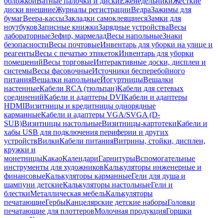
обложкой
Ватные палочки и диски
Еженедельники
Жесткие
диски внешние
Журналы регистрации
Ведра
Зажимы для
бумаг
Веера-кассы
Закладки самоклеящиеся
Замки для
ноутбуков
Записные книжки
Зарядные устройства
Весы
лабораторные
Зефир, мармелад
Весы напольные
Знаки
безопасности
Весы почтовые
Инвентарь для уборки на улице и
реагенты
Весы с печатью этикеток
Инвентарь для уборки
помещений
Весы торговые
Интерактивные доски, дисплеи и
системы
Весы фасовочные
Источники бесперебойного
питания
Вешалки напольные
Йогуртницы
Вешалки
настенные
Кабели RCA (тюльпан)
Кабели для сетевых
соединений
Кабели и адаптеры DVI
Кабели и адаптеры
HDMI
Визитницы и кредитницы однорядные
карманные
Кабели и адаптеры VGA/SVGA (D-
SUB)
Визитницы настольные
Визитницы-картотеки
Кабели и
хабы USB для подключения периферии и других
устройств
Вилки
Кабели питания
Витрины, стойки, дисплеи,
кружки и
монетницы
Какао
Календари
Гарнитуры
Вспомогательные
инструменты для художников
Калькуляторы инженерные и
финансовые
Калькуляторы карманные
Гели для душа и
шампуни детские
Калькуляторы настольные
Гели и
блестки
Металлическая мебель
Калькуляторы
печатающие
Гербы
Канцелярские детские наборы
Головки
печатающие для плоттеров
Молочная продукция
Горшки