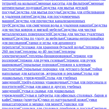
тетрадей на кольцах
Сменные кассеты для фильтров
Сменные
штемпельные подушки
Средства для мытья детской
посуды
Средства для мытья посуды
Средства для отбеливания
и удаления пятен
Средства для посудомоечных
машин
Средства для прочистки канализационных
труб
Средства для смягчения воды и удаления накипи
Средства
для чистки ковров и мягкой мебели
Средства для чистки
металлических поверхностей
Средства для чистки туалетных
комнат
Средства по уходу за мебелью
Стаканы-непроливайки
для рисования
Станки и иглы для архивного
переплета
Стеллажи для хранения бутылей воды
Степлеры до
260 листов
Степлеры до 40 листов
Степлеры
электрические
Степлеры-брошюровщики
Стержни для
роллеров
Стержни для ручек гелевые
Стержни для ручек
шариковые
Стиральные порошки
Стержни к клеевым
пистолетам
Стиральные порошки для детского белья
Стойки
напольные для каталогов, журналов и рекламы
Столы для
дошкольных учреждений
Столы для учебных
заведений
Стрейч-пленки упаковочные
Стулья для персонала и
посетителей
Стулья для школ и других учебных
заведений
Стулья и скамьи для дошкольных
учреждений
Стулья и табуреты для офисных столовых, баров и
кафе
Стяжки (хомуты)
Сумки из натуральной кожи
Сумки
инкассаторские и мешки для монет
Сушилки для
продуктов
Сушилки для столовых приборов и посуды
Счетные