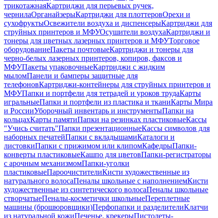
трикотажная
Картриджи для перьевых ручек,
чернила
Органайзеры
Картриджи для плоттеров
Орехи и
сухофрукты
Освежители воздуха и диспенсеры
Картриджи для
струйных принтеров и МФУ
Осушители воздуха
Картриджи и
тонеры для цветных лазерных принтеров и МФУ
Торговое
оборудование
Пакеты почтовые
Картриджи и тонеры для
черно-белых лазерных принтеров, копиров, факсов и
МФУ
Пакеты упаковочные
Картриджи с жидким
мылом
Панели и бамперы защитные для
телефонов
Картриджи-контейнеры для струйных принтеров и
МФУ
Папки и портфели для тетрадей и уроков труда
Карты
игральные
Папки и портфели из пластика и ткани
Карты Мира
и России
Уборочный инвентарь и инструменты
Папки на
кольцах
Карты памяти
Папки на резинках пластиковые
Кассы
"Учись считать"
Папки презентационные
Кассы символов для
наборных печатей
Папки с вкладышами
Каталоги и
листовки
Папки с прижимом или клипом
Кафедры
Папки-
конверты пластиковые
Кашпо для цветов
Папки-регистраторы
с арочным механизмом
Папки-уголки
пластиковые
Пароочистители
Кисти художественные из
натурального волоса
Пеналы школьные с наполнением
Кисти
художественные из синтетического волоса
Пеналы школьные
створчатые
Пеналы-косметички школьные
Переплетные
машины (брошюровщики)
Перфопапки и разделители
Клатчи
из натуральной кожи
Печенье, крекеры
Пистолеты-