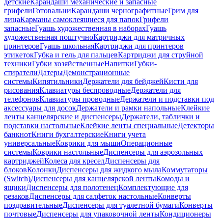
детские
Карандаши механические и запасные
грифели
Готовальни
Карандаши чернографитные
Грим для
лица
Карманы самоклеящиеся для папок
Грифели
запасные
Гуашь художественная в наборах
Гуашь
художественная поштучно
Картриджи для матричных
принтеров
Гуашь школьная
Картриджи для принтеров
этикеток
Губка и гель для пальцев
Картриджи для струйной
техники
Губки хозяйственные
Напитки
Губки-
стиратели
Датеры
Демонстрационные
системы
Кипятильники
Держатели для бейджей
Кисти для
рисования
Клавиатуры беспроводные
Держатели для
телефонов
Клавиатуры проводные
Держатели и подставки под
аксессуары для досок
Держатели и рамки напольные
Клейкие
ленты канцелярские и диспенсеры
Держатели, таблички и
подставки настольные
Клейкие ленты специальные
Детекторы
банкнот
Книги бухгалтерские
Книги учета
универсальные
Коврики для мыши
Операционные
системы
Коврики настольные
Диспенсеры для аэрозольных
картриджей
Колеса для кресел
Диспенсеры для
блоков
Колонки
Диспенсеры для жидкого мыла
Коммутаторы
(Switch)
Диспенсеры для канцелярской ленты
Комоды и
ящики
Диспенсеры для полотенец
Комплектующие для
резаков
Диспенсеры для салфеток настольные
Конверты
поздравительные
Диспенсеры для туалетной бумаги
Конверты
почтовые
Диспенсеры для упаковочной ленты
Кондиционеры