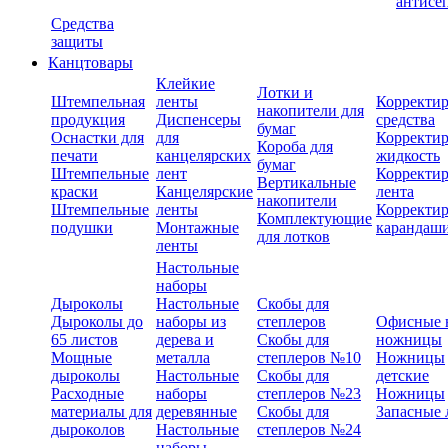
антисе
Средства
защиты
Канцтовары
Клейкие
Лотки и
Штемпельная
ленты
Корректи
накопители для
продукция
Диспенсеры
средства
бумаг
Оснастки для
для
Корректи
Короба для
печати
канцелярских
жидкость
бумаг
Штемпельные
лент
Корректи
Вертикальные
краски
Канцелярские
лента
накопители
Штемпельные
ленты
Корректи
Комплектующие
подушки
Монтажные
карандаш
для лотков
ленты
Настольные
наборы
Дыроколы
Настольные
Скобы для
Дыроколы до
наборы из
степлеров
Офисные 
65 листов
дерева и
Скобы для
ножницы
Мощные
металла
степлеров №10
Ножницы
дыроколы
Настольные
Скобы для
детские
Расходные
наборы
степлеров №23
Ножницы
материалы для
деревянные
Скобы для
Запасные 
дыроколов
Настольные
степлеров №24
наборы