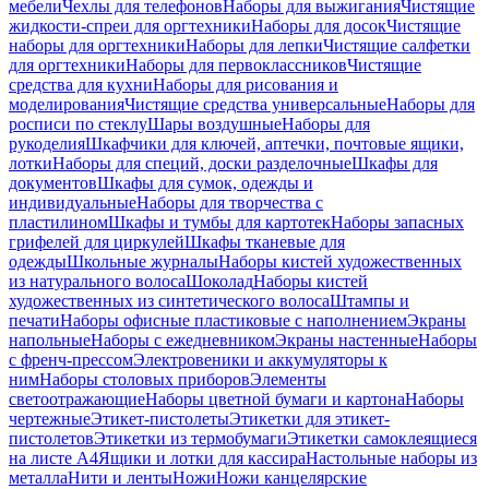
мебели
Чехлы для телефонов
Наборы для выжигания
Чистящие
жидкости-спреи для оргтехники
Наборы для досок
Чистящие
наборы для оргтехники
Наборы для лепки
Чистящие салфетки
для оргтехники
Наборы для первоклассников
Чистящие
средства для кухни
Наборы для рисования и
моделирования
Чистящие средства универсальные
Наборы для
росписи по стеклу
Шары воздушные
Наборы для
рукоделия
Шкафчики для ключей, аптечки, почтовые ящики,
лотки
Наборы для специй, доски разделочные
Шкафы для
документов
Шкафы для сумок, одежды и
индивидуальные
Наборы для творчества с
пластилином
Шкафы и тумбы для картотек
Наборы запасных
грифелей для циркулей
Шкафы тканевые для
одежды
Школьные журналы
Наборы кистей художественных
из натурального волоса
Шоколад
Наборы кистей
художественных из синтетического волоса
Штампы и
печати
Наборы офисные пластиковые с наполнением
Экраны
напольные
Наборы с ежедневником
Экраны настенные
Наборы
с френч-прессом
Электровеники и аккумуляторы к
ним
Наборы столовых приборов
Элементы
светоотражающие
Наборы цветной бумаги и картона
Наборы
чертежные
Этикет-пистолеты
Этикетки для этикет-
пистолетов
Этикетки из термобумаги
Этикетки самоклеящиеся
на листе А4
Ящики и лотки для кассира
Настольные наборы из
металла
Нити и ленты
Ножи
Ножи канцелярские