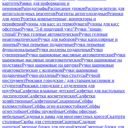
картотек
Рамки для информации и
ценников
Рапидографы
Расписание уроков
Распределители для
антигололедных реагентов
Реагенты антигололедные
Резинки
для денег
Розетки компьютерные, коннекторы и
периферия
Рулоны для касс из термобумаги
Рулоны для касс
офсетные
Ручки "5-й пишущий узел"
Ручки "пиши-
стирай"
Ручки гелевые автоматические
Ручки гелевые
неавтоматические
Ручки для наборов
Ручки капиллярные и
линеры
Ручки перьевые подарочные
Ручки перьевые
функциональные
Ручки роллеры подарочные
Ручки
сувенирные
Ручки шариковые масляные автоматические
Ручки
шариковые масляные неавтоматические
Ручки шариковые на
подставке
Ручки шариковые на шнурке
Ручки шариковые
неавтоматические с колпачком
Ручки шариковые
подарочные
Ручки-роллеры
Ручки-стилусы
Ручной
инструмент
Рюкзаки городские / для старшеклассников и
студентов
Рюкзаки городские с отделением для
ноутбука
Салфетки влажные детские
Салфетки для настольных
диспенсеров
Салфетки косметические
Салфетки
хозяйственные
Салфетницы
Сахарницы
Сейфы
взломостойкие
Сейфы огне-взломостойкие
Сейфы
огнестойкие
Сейфы оружейные
Сейфы офисные,
мебельные
Сиденья и рамы для многоместных кресел
Скатерти
столовые
Скобы для степлеров
Скрепки
Сладкие
напитки
Сменные блоки для органайзеров
Сменные блоки для