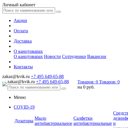
Личный кабинет
Акции
Оплата
Доставка
О канцтоварах
О канцтоварах
Новости
Сотрудники
Вакансии
Контакты
zakaz@kvik.ru
+7 495 649-65-88
zakaz@kvik.ru
+7 495 649-65-88
Товаров:
0
Товаров:
0
на
0 руб.
Меню
COVID-19
Средст
Мыло
Салфетки
дезинф
Дозаторы
антибактериальное
антибактериальные
и