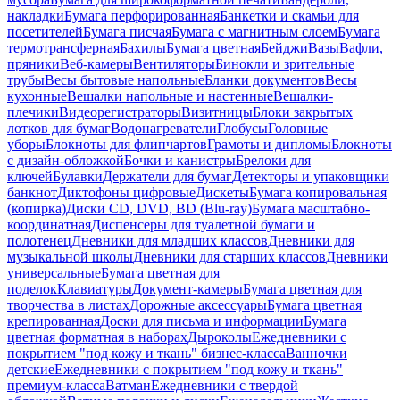
накладки
Бумага перфорированная
Банкетки и скамьи для
посетителей
Бумага писчая
Бумага с магнитным слоем
Бумага
термотрансферная
Бахилы
Бумага цветная
Бейджи
Вазы
Вафли,
пряники
Веб-камеры
Вентиляторы
Бинокли и зрительные
трубы
Весы бытовые напольные
Бланки документов
Весы
кухонные
Вешалки напольные и настенные
Вешалки-
плечики
Видеорегистраторы
Визитницы
Блоки закрытых
лотков для бумаг
Водонагреватели
Глобусы
Головные
уборы
Блокноты для флипчартов
Грамоты и дипломы
Блокноты
с дизайн-обложкой
Бочки и канистры
Брелоки для
ключей
Булавки
Держатели для бумаг
Детекторы и упаковщики
банкнот
Диктофоны цифровые
Дискеты
Бумага копировальная
(копирка)
Диски CD, DVD, BD (Blu-ray)
Бумага масштабно-
координатная
Диспенсеры для туалетной бумаги и
полотенец
Дневники для младших классов
Дневники для
музыкальной школы
Дневники для старших классов
Дневники
универсальные
Бумага цветная для
поделок
Клавиатуры
Документ-камеры
Бумага цветная для
творчества в листах
Дорожные аксессуары
Бумага цветная
крепированная
Доски для письма и информации
Бумага
цветная форматная в наборах
Дыроколы
Ежедневники с
покрытием "под кожу и ткань" бизнес-класса
Ванночки
детские
Ежедневники с покрытием "под кожу и ткань"
премиум-класса
Ватман
Ежедневники с твердой