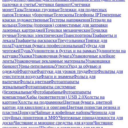
палочки и счеты
Счетчики банкнот
Счетчики
монет
Тазы
Тележки грузовые
Тележки для подвесных
папок
Тележки уборочные
Телескопы
Телефоны IP
Темперные
краски художественные
Тестеры напряжения
Тетради на
кольцах
Тонеры (порошок) совместимые для заправки
лазерных картриджей
Точилки механические
Точилки
ручные
Точилки электрические
Транспортиры
Трафареты и
лекала
Трафареты-раскраски
Треугольники
Тряпки для
пола
Туалетная бумага профессиональная
Тубусы для
чертежей
Тушь
Удлинители в бухтах и на рамках
Удлинители на
катушке
Указки
Упаковочная бумага
Упаковочные клейкие
ленты
Упаковочные рекламные материалы
Упаковщики
банкнот
Урны-пепельницы
Утюги
Уход за обувью и
одеждой
Фартуки
Фартуки для уроков труда
Фетр
Фильтры для
очистителя воздуха
Флаги и знамена
Фольга для
выпечки
Фольга цветная
Фотоаппараты
зеркальные
Фотоаппараты системные
(беззеркальные)
Фотобарабаны
Фотоаппараты
компактные
Хабы (разветвители) USB 2.0
Холсты на
картоне
Холсты на подрамнике
Цветная бумага, цветной
картон для квиллинга и оригами
Цветная пористая резина и
пластик
Циркули
Чайные и кофейные наборы
Чернила для
струйных принтеров и МФУ
Чертежные принадлежности для
доски
Чистящие и моющие средства для кухни
Чистящие
средства для досок
Швабры и комплекты для мытья