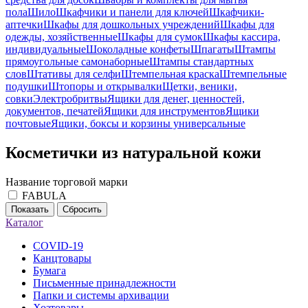
пола
Шило
Шкафчики и панели для ключей
Шкафчики-
аптечки
Шкафы для дошкольных учреждений
Шкафы для
одежды, хозяйственные
Шкафы для сумок
Шкафы кассира,
индивидуальные
Шоколадные конфеты
Шпагаты
Штампы
прямоугольные самонаборные
Штампы стандартных
слов
Штативы для селфи
Штемпельная краска
Штемпельные
подушки
Штопоры и открывалки
Щетки, веники,
совки
Электробритвы
Ящики для денег, ценностей,
документов, печатей
Ящики для инструментов
Ящики
почтовые
Ящики, боксы и корзины универсальные
Косметички из натуральной кожи
Название торговой марки
FABULA
Показать
Сбросить
Каталог
COVID-19
Канцтовары
Бумага
Письменные принадлежности
Папки и системы архивации
Хозтовары