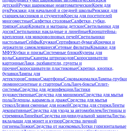
детский
Ручки шариковые неавтоматические
Крем для
рук
Рюкзаки для начальной и средней школы
Рюкзаки для
старшеклассников и студентов
Кресла для посетителей
многоместные
Салфетки столовые
Салфетки, губки,
тряпки
Сахар
Кровати и матрацы детские
Светильники для
досок
Светильники накладные и линейные
Кронштейны-
крепления для микроволновых печей
Светильники
настольные
Сейфы
Кружки
Сертификат-бумага
Крючки и
держатели самоклеящиеся
Сетевые фильтры
Крышки для
МФУ
Кубки и призы
Системные блоки
Кулеры для
воды
Сканеры
Сканеры штрихкодов
Скоросшиватели
картонные
Лаки, разбавители, грунты и
прочие
Скоросшиватели пластиковые
Скрепки, кнопки,
булавки
Лампы для
детекторов
Сливки
Смартфоны
Соковыжималки
Лампы-трубки
люминесцентные и стартеры
Соль
Ланч-боксы
Сплит-
системы
Средства для дезинфекции
Ластики
художественные
Средства для минимоек
Средства для мытья
пола
Леденцы, карамель и драже
Средства для мытья
стекол
Лезвия сменные для ножей
Средства для стирки
Ленты
декоративные
Средства для ухода за автомобилем
Лестницы и
стремянки
Линейки
Средства индивидуальной защиты
Листы-
вкладыши для монет и купюр
Средства личной
гигиены
Ложки
Средства от насекомых
Лотки горизонтальные