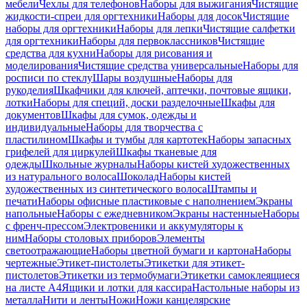
мебели
Чехлы для телефонов
Наборы для выжигания
Чистящие
жидкости-спреи для оргтехники
Наборы для досок
Чистящие
наборы для оргтехники
Наборы для лепки
Чистящие салфетки
для оргтехники
Наборы для первоклассников
Чистящие
средства для кухни
Наборы для рисования и
моделирования
Чистящие средства универсальные
Наборы для
росписи по стеклу
Шары воздушные
Наборы для
рукоделия
Шкафчики для ключей, аптечки, почтовые ящики,
лотки
Наборы для специй, доски разделочные
Шкафы для
документов
Шкафы для сумок, одежды и
индивидуальные
Наборы для творчества с
пластилином
Шкафы и тумбы для картотек
Наборы запасных
грифелей для циркулей
Шкафы тканевые для
одежды
Школьные журналы
Наборы кистей художественных
из натурального волоса
Шоколад
Наборы кистей
художественных из синтетического волоса
Штампы и
печати
Наборы офисные пластиковые с наполнением
Экраны
напольные
Наборы с ежедневником
Экраны настенные
Наборы
с френч-прессом
Электровеники и аккумуляторы к
ним
Наборы столовых приборов
Элементы
светоотражающие
Наборы цветной бумаги и картона
Наборы
чертежные
Этикет-пистолеты
Этикетки для этикет-
пистолетов
Этикетки из термобумаги
Этикетки самоклеящиеся
на листе А4
Ящики и лотки для кассира
Настольные наборы из
металла
Нити и ленты
Ножи
Ножи канцелярские