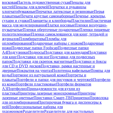
восковая
Пастель художественная сухая
Пеналы для
кистей
Пеналы для ключей
Перчатки и рукавицы
хлопчатобумажные
Перчатки латексные и резиновые
Перья
плакатные
Печати круглые самонаборные
Печенье, крекеры,
сухари и сушки
Планшеты и клипборды
Пластилин
Пластичная
масса для моделирования
Платки носовые
Пленки воздушно-
пузырчатые
Пленки оберточные подарочные
Пленки пищевые
полиэтиленовые
Пленки самоклеящиеся для книг, тетрадей и
журналов
Пломбираторы
Пломбы для
опломбирования
Подарочные наборы с ножом
Подарочные
ножи
Подвесные папки Foolscap
Подвесные папки
А4
Подгузники
Подносы
Подставки для календаря
Подставки
для книг
Подставки для ног
Подставки для подвесных
папок
Подставки для скрепок магнитные
Подставки и боксы
для CD и DVD дисков
Подставки, рамки настенные и
дверные
Покрытия на унитаз
Полотенца вафельные
Помпы для
воды
Портмоне из натуральной кожи
Портреты и
плакаты
Портфели и папки для рисунков и чертежей
Портфели
из кожи
Портфели пластиковые
Портфели форматов
А3
Портфолио
Принадлежности для кухни из
пластика
Принтеры лазерные монохромные
Принтеры
лазерные цветные
Приставки Смарт-ТВ
Прищепки
Проволока
для опломбирования
Протирочная бумага и диспенсеры к
ней
Профессиональные наборы для
художников
Разделители
Разделители для настольных