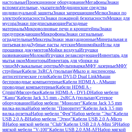
настольные
Проекционное оборудование
Мегафоны
Знаки
вспомогательные, указатели
Медицинские средства
индивидуальной защиты
Знаки запрещающие
Мелки
Знаки по
электробезопасности
Знаки пожарной безопасности
Мешки для
мусора
Знаки предписывающие
Расходные
материалы
Микроволновые печи и кронштейны
Знаки
предупреждающие
Микрофоны
Знаки сигнальные,
оградительные
Миксеры
Знаки эвакуационные
Минеральная и
питьевая вода
Зубные пасты детские
Минимойки
Иглы для
прошивки документов
Мойки воздуха
Игрушки
развивающие
Молоко
Игрушки релаксирующие
Инвентарь для
мытья окон
Мониторы
Инвентарь для уборки на
улице
Музыкальные центры
Мультиварки
МФУ лазерные
МФУ
струйные
Кабели 3xRCA (тюльпан)
Мыло и диспенсеры,
антисептические гели
Кабели DVI-D Dual Link
Мыши
беспроводные компьютерные
Кабели HDMI A - A
Мыши
проводные компьютерные
Кабели HDMI A -
C(mini)
Мясорубки
Кабели HDMI-A - DVI-D
Набор мебели
"Канц"
Кабели Jack 3.5 mm - 2xRCA (тюльпан)
Сетевое
оборудование
Набор мебели "Монолит"
Кабели Jack 3.5 mm
вилка-вилка
Набор мебели "Приоритет"
Кабели Jack 3.5 mm
вилка-розетка
Набор мебели "Фея"
Набор мебели "Эко"
Кабели
USB 2.0 A-B
Набор мебели "Этюд"
Кабели USB 2.0 A-Micro
B
Набор мягкой мебели "Club"
Кабели USB 2.0 A-Mini 5P
Набор
мягкой мебели "V-100"
Кабели USB 2.0 AM-AF
Набор мягкой