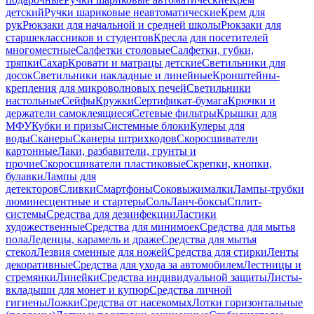
детский
Ручки шариковые неавтоматические
Крем для
рук
Рюкзаки для начальной и средней школы
Рюкзаки для
старшеклассников и студентов
Кресла для посетителей
многоместные
Салфетки столовые
Салфетки, губки,
тряпки
Сахар
Кровати и матрацы детские
Светильники для
досок
Светильники накладные и линейные
Кронштейны-
крепления для микроволновых печей
Светильники
настольные
Сейфы
Кружки
Сертификат-бумага
Крючки и
держатели самоклеящиеся
Сетевые фильтры
Крышки для
МФУ
Кубки и призы
Системные блоки
Кулеры для
воды
Сканеры
Сканеры штрихкодов
Скоросшиватели
картонные
Лаки, разбавители, грунты и
прочие
Скоросшиватели пластиковые
Скрепки, кнопки,
булавки
Лампы для
детекторов
Сливки
Смартфоны
Соковыжималки
Лампы-трубки
люминесцентные и стартеры
Соль
Ланч-боксы
Сплит-
системы
Средства для дезинфекции
Ластики
художественные
Средства для минимоек
Средства для мытья
пола
Леденцы, карамель и драже
Средства для мытья
стекол
Лезвия сменные для ножей
Средства для стирки
Ленты
декоративные
Средства для ухода за автомобилем
Лестницы и
стремянки
Линейки
Средства индивидуальной защиты
Листы-
вкладыши для монет и купюр
Средства личной
гигиены
Ложки
Средства от насекомых
Лотки горизонтальные