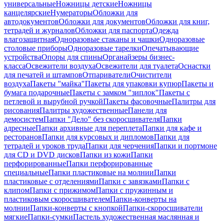
универсальные
Ножницы детские
Ножницы
канцелярские
Нумераторы
Обложки для
автодокументов
Обложки для документов
Обложки для книг,
тетрадей и журналов
Обложки для паспорта
Одежда
влагозащитная
Одноразовые стаканы и чашки
Одноразовые
столовые приборы
Одноразовые тарелки
Опечатывающие
устройства
Опоры для спины
Органайзеры бизнес-
класса
Освежители воздуха
Освежители для туалета
Оснастки
для печатей и штампов
Отпариватели
Очистители
воздуха
Пакеты "майка"
Пакеты для упаковки купюр
Пакеты и
бумага подарочные
Пакеты с замком "зиплок"
Пакеты с
петлевой и вырубной ручкой
Пакеты фасовочные
Палитры для
рисования
Палитры художественные
Панели для
демосистем
Папки "Дело" без скоросшивателя
Папки
адресные
Папки архивные для переплета
Папки для кафе и
ресторанов
Папки для курсовых и дипломов
Папки для
тетрадей и уроков труда
Папки для черчения
Папки и портмоне
для CD и DVD дисков
Папки из кожи
Папки
перфорированные
Папки перфорированные
специальные
Папки пластиковые на молнии
Папки
пластиковые с отделениями
Папки с завязками
Папки с
клипом
Папки с прижимом
Папки с пружинным и
пластиковым скоросшивателем
Папки-конверты на
молнии
Папки-конверты с кнопкой
Папки-скоросшиватели
мягкие
Папки-сумки
Пастель художественная маслянная и