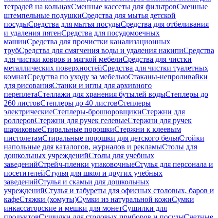
тетрадей на кольцах
Сменные кассеты для фильтров
Сменные
штемпельные подушки
Средства для мытья детской
посуды
Средства для мытья посуды
Средства для отбеливания
и удаления пятен
Средства для посудомоечных
машин
Средства для прочистки канализационных
труб
Средства для смягчения воды и удаления накипи
Средства
для чистки ковров и мягкой мебели
Средства для чистки
металлических поверхностей
Средства для чистки туалетных
комнат
Средства по уходу за мебелью
Стаканы-непроливайки
для рисования
Станки и иглы для архивного
переплета
Стеллажи для хранения бутылей воды
Степлеры до
260 листов
Степлеры до 40 листов
Степлеры
электрические
Степлеры-брошюровщики
Стержни для
роллеров
Стержни для ручек гелевые
Стержни для ручек
шариковые
Стиральные порошки
Стержни к клеевым
пистолетам
Стиральные порошки для детского белья
Стойки
напольные для каталогов, журналов и рекламы
Столы для
дошкольных учреждений
Столы для учебных
заведений
Стрейч-пленки упаковочные
Стулья для персонала и
посетителей
Стулья для школ и других учебных
заведений
Стулья и скамьи для дошкольных
учреждений
Стулья и табуреты для офисных столовых, баров и
кафе
Стяжки (хомуты)
Сумки из натуральной кожи
Сумки
инкассаторские и мешки для монет
Сушилки для
продуктов
Сушилки для столовых приборов и посуды
Счетные