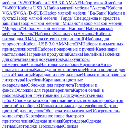
мебели "V-500"
Кабели USB 3.0 AM-AF
Набор мягкой мебели
"V-600"
Кабели USB A
Набор мягкой мебели "Аксель"
Кабели
VGA/SVGA (D-SUB)
Набор мягкой мебели "Ва-Банк"
Кабели в
бухтах
Набор мягкой мебели "Гарда"
Спецодежда и средства
защиты
Набор мягкой мебели "Милано"
Набор мягкой мебели
"Модесто"
Набор мягкой мебели "Наполи"
Набор мягкой
мебели "Ригель"
Наборы <Клавиатура + мышь>
Кабели-
патчкорды RJ45 (для сетевых соединений)
Наборы для
творчества
Кабель USB 3.0 AM-MicroBM
Наборы письменных
принадлежностей
Наборы подарочные с ручкой
Календари
настольные
Наградная продукция
Калька
Наклейки
Наклейки
для опечатывания документов
Калькуляторы
инженерные
Столы
Настольные наборы
Наушники
Нити,
шпагаты и иглы
Карандаши механические
Ножи и коврики для
резки
Ножницы
Карандаши специальные
Нормативно-правовая
литература
Ноутбуки
Карандаши цветные
акварельные
Обложки для переплета
Телефоны и
факсы
Обложки для термопереплета
Картон белый в
наборах
Картон грунтованный для художественных
работ
Обложки-книжки для планшетных компьютеров
Картон
цветной в наборах
Обложки-книжки для телефонов
Картон
цветной для поделок
Обогреватели масляные
Обогреватели-
конвекторы
Картофельное пюре быстрого
приготовления
Одежда зимняя
Картридеры
Одежда
летняя
Картриджи аэрозольные
Одежда