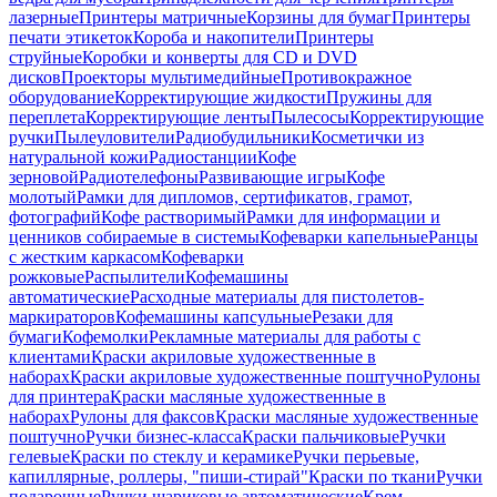
лазерные
Принтеры матричные
Корзины для бумаг
Принтеры
печати этикеток
Короба и накопители
Принтеры
струйные
Коробки и конверты для CD и DVD
дисков
Проекторы мультимедийные
Противокражное
оборудование
Корректирующие жидкости
Пружины для
переплета
Корректирующие ленты
Пылесосы
Корректирующие
ручки
Пылеуловители
Радиобудильники
Косметички из
натуральной кожи
Радиостанции
Кофе
зерновой
Радиотелефоны
Развивающие игры
Кофе
молотый
Рамки для дипломов, сертификатов, грамот,
фотографий
Кофе растворимый
Рамки для информации и
ценников собираемые в системы
Кофеварки капельные
Ранцы
с жестким каркасом
Кофеварки
рожковые
Распылители
Кофемашины
автоматические
Расходные материалы для пистолетов-
маркираторов
Кофемашины капсульные
Резаки для
бумаги
Кофемолки
Рекламные материалы для работы с
клиентами
Краски акриловые художественные в
наборах
Краски акриловые художественные поштучно
Рулоны
для принтера
Краски масляные художественные в
наборах
Рулоны для факсов
Краски масляные художественные
поштучно
Ручки бизнес-класса
Краски пальчиковые
Ручки
гелевые
Краски по стеклу и керамике
Ручки перьевые,
капиллярные, роллеры, "пиши-стирай"
Краски по ткани
Ручки
подарочные
Ручки шариковые автоматические
Крем