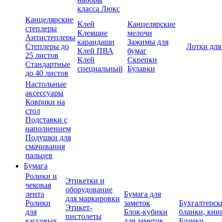
класса Люкс
Канцелярские
Клей
Канцелярские
степлеры
Клеящие
мелочи
Антистеплеры
карандаши
Зажимы для
Степлеры до
Лотки для
Клей ПВА
бумаг
25 листов
Клей
Скрепки
Стандартные
специальный
Булавки
до 40 листов
Настольные
аксессуары
Коврики на
стол
Подставки с
наполнением
Подушки для
смачивания
пальцев
Бумага
Ролики и
Этикетки и
чековая
оборудование
лента
Бумага для
для маркировки
Ролики
заметок
Бухгалтерск
Этикет-
для
Блок-кубики
бланки, кни
пистолеты
кассовых
для заметок
Бланки