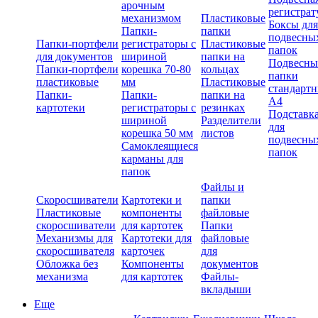
арочным
регистрат
механизмом
Пластиковые
Боксы для
Папки-
папки
подвесны
Папки-портфели
регистраторы с
Пластиковые
папок
для документов
шириной
папки на
Подвесны
Папки-портфели
корешка 70-80
кольцах
папки
пластиковые
мм
Пластиковые
стандарт
Папки-
Папки-
папки на
А4
картотеки
регистраторы с
резинках
Подставк
шириной
Разделители
для
корешка 50 мм
листов
подвесны
Самоклеящиеся
папок
карманы для
папок
Файлы и
Скоросшиватели
Картотеки и
папки
Пластиковые
компоненты
файловые
скоросшиватели
для картотек
Папки
Механизмы для
Картотеки для
файловые
скоросшивателя
карточек
для
Обложка без
Компоненты
документов
механизма
для картотек
Файлы-
вкладыши
Еще