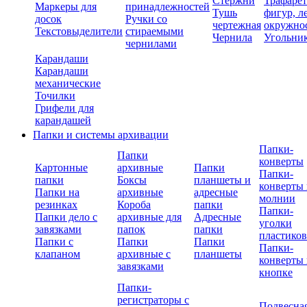
Стержни
Трафаре
Маркеры для
принадлежностей
Тушь
фигур, л
досок
Ручки со
чертежная
окружно
Текстовыделители
стираемыми
Чернила
Угольни
чернилами
Карандаши
Карандаши
механические
Точилки
Грифели для
карандашей
Папки и системы архивации
Папки-
Папки
конверты
Картонные
архивные
Папки
Папки-
папки
Боксы
планшеты и
конверты 
Папки на
архивные
адресные
молнии
резинках
Короба
папки
Папки-
Папки дело с
архивные для
Адресные
уголки
завязками
папок
папки
пластико
Папки с
Папки
Папки
Папки-
клапаном
архивные с
планшеты
конверты 
завязками
кнопке
Папки-
регистраторы с
Подвесна