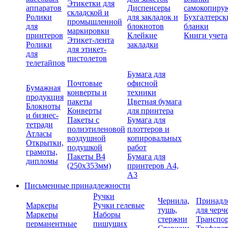
Этикетки для
аппаратов
Диспенсеры
самокопиру
складской и
Ролики
для закладок и
Бухгалтерск
промышленной
для
блокнотов
бланки
маркировки
принтеров
Клейкие
Книги учета
Этикет-лента
Ролики
закладки
для этикет-
для
пистолетов
телетайпов
Бумага для
Почтовые
офисной
Бумажная
конверты и
техники
продукция
пакеты
Цветная бумага
Блокноты
Конверты
для принтера
и бизнес-
Пакеты с
Бумага для
тетради
полиэтиленовой
плоттеров и
Атласы
воздушной
копировальных
Открытки,
подушкой
работ
грамоты,
Пакеты В4
Бумага для
дипломы
(250х353мм)
принтеров А4,
А3
Письменные принадлежности
Ручки
Чернила,
Принадл
Маркеры
Ручки гелевые
тушь,
для черч
Маркеры
Наборы
стержни
Транспо
перманентные
пишущих