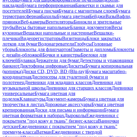
накладки
Бумага перфорированная
Банкетки и скамьи для
посетителей
Бумага писчая
Бумага с магнитным слоем
Бумага
термотрансферная
Бахилы
Бумага цветная
Бейджи
Вазы
Вафли,
пряники
Веб-камеры
Вентиляторы
Бинокли и зрительные
трубы
Весы бытовые напольные
Бланки документов
Весы
кухонные
Вешалки напольные и настенные
Вешалки-
плечики
Видеорегистраторы
Визитницы
Блоки закрытых
лотков для бумаг
Водонагреватели
Глобусы
Головные
уборы
Блокноты для флипчартов
Грамоты и дипломы
Блокноты
с дизайн-обложкой
Бочки и канистры
Брелоки для
ключей
Булавки
Держатели для бумаг
Детекторы и упаковщики
банкнот
Диктофоны цифровые
Дискеты
Бумага копировальная
(копирка)
Диски CD, DVD, BD (Blu-ray)
Бумага масштабно-
координатная
Диспенсеры для туалетной бумаги и
полотенец
Дневники для младших классов
Дневники для
музыкальной школы
Дневники для старших классов
Дневники
универсальные
Бумага цветная для
поделок
Клавиатуры
Документ-камеры
Бумага цветная для
творчества в листах
Дорожные аксессуары
Бумага цветная
крепированная
Доски для письма и информации
Бумага
цветная форматная в наборах
Дыроколы
Ежедневники с
покрытием "под кожу и ткань" бизнес-класса
Ванночки
детские
Ежедневники с покрытием "под кожу и ткань"
премиум-класса
Ватман
Ежедневники с твердой