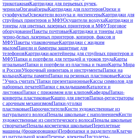
трикотажная
Картриджи для перьевых ручек,
чернила
Органайзеры
Картриджи для плоттеров
Орехи и
сухофрукты
Освежители воздуха и диспенсеры
Картриджи для
струйных принтеров и МФУ
Осушители воздуха
Картриджи и
тонеры для цветных лазерных принтеров и МФУ
Торговое
оборудование
Пакеты почтовые
Картриджи и тонеры для
черно-белых лазерных принтеров, копиров, факсов и
МФУ
Пакеты упаковочные
Картриджи с жидким
мылом
Панели и бамперы защитные для
телефонов
Картриджи-контейнеры для струйных принтеров и
МФУ
Папки и портфели для тетрадей и уроков труда
Карты
игральные
Папки и портфели из пластика и ткани
Карты Мира
и России
Уборочный инвентарь и инструменты
Папки на
кольцах
Карты памяти
Папки на резинках пластиковые
Кассы
"Учись считать"
Папки презентационные
Кассы символов для
наборных печатей
Папки с вкладышами
Каталоги и
листовки
Папки с прижимом или клипом
Кафедры
Папки-
конверты пластиковые
Кашпо для цветов
Папки-регистраторы
с арочным механизмом
Папки-уголки
пластиковые
Пароочистители
Кисти художественные из
натурального волоса
Пеналы школьные с наполнением
Кисти
художественные из синтетического волоса
Пеналы школьные
створчатые
Пеналы-косметички школьные
Переплетные
машины (брошюровщики)
Перфопапки и разделители
Клатчи
из натуральной кожи
Печенье, крекеры
Пистолеты-