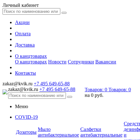
Личный кабинет
Акции
Оплата
Доставка
О канцтоварах
О канцтоварах
Новости
Сотрудники
Вакансии
Контакты
zakaz@kvik.ru
+7 495 649-65-88
zakaz@kvik.ru
+7 495 649-65-88
Товаров:
0
Товаров:
0
на
0 руб.
Меню
COVID-19
Средст
Мыло
Салфетки
дезинф
Дозаторы
антибактериальное
антибактериальные
и