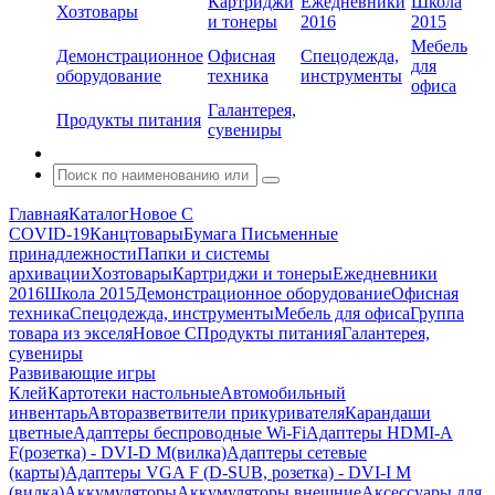
Картриджи
Ежедневники
Школа
Хозтовары
и тонеры
2016
2015
Мебель
Демонстрационное
Офисная
Спецодежда,
для
оборудование
техника
инструменты
офиса
Галантерея,
Продукты питания
сувениры
Главная
Каталог
Новое С
COVID-19
Канцтовары
Бумага
Письменные
принадлежности
Папки и системы
архивации
Хозтовары
Картриджи и тонеры
Ежедневники
2016
Школа 2015
Демонстрационное оборудование
Офисная
техника
Спецодежда, инструменты
Мебель для офиса
Группа
товара из экселя
Новое С
Продукты питания
Галантерея,
сувениры
Развивающие игры
Клей
Картотеки настольные
Автомобильный
инвентарь
Авторазветвители прикуривателя
Карандаши
цветные
Адаптеры беспроводные Wi-Fi
Адаптеры HDMI-A
F(розетка) - DVI-D M(вилка)
Адаптеры сетевые
(карты)
Адаптеры VGA F (D-SUB, розетка) - DVI-I M
(вилка)
Аккумуляторы
Аккумуляторы внешние
Аксессуары для