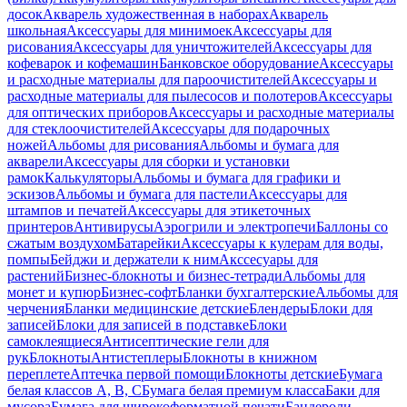
досок
Акварель художественная в наборах
Акварель
школьная
Аксессуары для минимоек
Аксессуары для
рисования
Аксессуары для уничтожителей
Аксессуары для
кофеварок и кофемашин
Банковское оборудование
Аксессуары
и расходные материалы для пароочистителей
Аксессуары и
расходные материалы для пылесосов и полотеров
Аксессуары
для оптических приборов
Аксессуары и расходные материалы
для стеклоочистителей
Аксессуары для подарочных
ножей
Альбомы для рисования
Альбомы и бумага для
акварели
Аксессуары для сборки и установки
рамок
Калькуляторы
Альбомы и бумага для графики и
эскизов
Альбомы и бумага для пастели
Аксессуары для
штампов и печатей
Аксессуары для этикеточных
принтеров
Антивирусы
Аэрогрили и электропечи
Баллоны со
сжатым воздухом
Батарейки
Аксессуары к кулерам для воды,
помпы
Бейджи и держатели к ним
Акссесуары для
растений
Бизнес-блокноты и бизнес-тетради
Альбомы для
монет и купюр
Бизнес-софт
Бланки бухгалтерские
Альбомы для
черчения
Бланки медицинские детские
Блендеры
Блоки для
записей
Блоки для записей в подставке
Блоки
самоклеящиеся
Антисептические гели для
рук
Блокноты
Антистеплеры
Блокноты в книжном
переплете
Аптечка первой помощи
Блокноты детские
Бумага
белая классов А, В, С
Бумага белая премиум класса
Баки для
мусора
Бумага для широкоформатной печати
Бандероли,