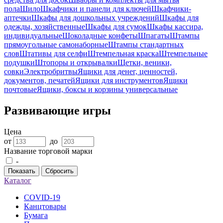
пола
Шило
Шкафчики и панели для ключей
Шкафчики-
аптечки
Шкафы для дошкольных учреждений
Шкафы для
одежды, хозяйственные
Шкафы для сумок
Шкафы кассира,
индивидуальные
Шоколадные конфеты
Шпагаты
Штампы
прямоугольные самонаборные
Штампы стандартных
слов
Штативы для селфи
Штемпельная краска
Штемпельные
подушки
Штопоры и открывалки
Щетки, веники,
совки
Электробритвы
Ящики для денег, ценностей,
документов, печатей
Ящики для инструментов
Ящики
почтовые
Ящики, боксы и корзины универсальные
Развивающие игры
Цена
от
до
Название торговой марки
-
Показать
Сбросить
Каталог
COVID-19
Канцтовары
Бумага