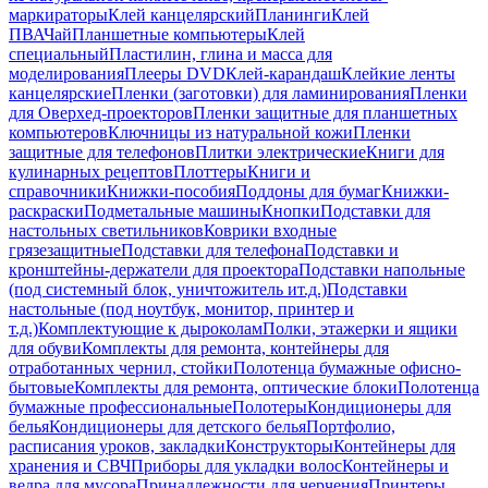
маркираторы
Клей канцелярский
Планинги
Клей
ПВА
Чай
Планшетные компьютеры
Клей
специальный
Пластилин, глина и масса для
моделирования
Плееры DVD
Клей-карандаш
Клейкие ленты
канцелярские
Пленки (заготовки) для ламинирования
Пленки
для Оверхед-проекторов
Пленки защитные для планшетных
компьютеров
Ключницы из натуральной кожи
Пленки
защитные для телефонов
Плитки электрические
Книги для
кулинарных рецептов
Плоттеры
Книги и
справочники
Книжки-пособия
Поддоны для бумаг
Книжки-
раскраски
Подметальные машины
Кнопки
Подставки для
настольных светильников
Коврики входные
грязезащитные
Подставки для телефона
Подставки и
кронштейны-держатели для проектора
Подставки напольные
(под системный блок, уничтожитель ит.д.)
Подставки
настольные (под ноутбук, монитор, принтер и
т.д.)
Комплектующие к дыроколам
Полки, этажерки и ящики
для обуви
Комплекты для ремонта, контейнеры для
отработанных чернил, стойки
Полотенца бумажные офисно-
бытовые
Комплекты для ремонта, оптические блоки
Полотенца
бумажные профессиональные
Полотеры
Кондиционеры для
белья
Кондиционеры для детского белья
Портфолио,
расписания уроков, закладки
Конструкторы
Контейнеры для
хранения и СВЧ
Приборы для укладки волос
Контейнеры и
ведра для мусора
Принадлежности для черчения
Принтеры