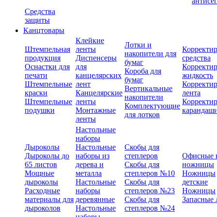
антисе
Средства
защиты
Канцтовары
Клейкие
Лотки и
Штемпельная
ленты
Корректи
накопители для
продукция
Диспенсеры
средства
бумаг
Оснастки для
для
Корректи
Короба для
печати
канцелярских
жидкость
бумаг
Штемпельные
лент
Корректи
Вертикальные
краски
Канцелярские
лента
накопители
Штемпельные
ленты
Корректи
Комплектующие
подушки
Монтажные
карандаш
для лотков
ленты
Настольные
наборы
Дыроколы
Настольные
Скобы для
Дыроколы до
наборы из
степлеров
Офисные 
65 листов
дерева и
Скобы для
ножницы
Мощные
металла
степлеров №10
Ножницы
дыроколы
Настольные
Скобы для
детские
Расходные
наборы
степлеров №23
Ножницы
материалы для
деревянные
Скобы для
Запасные 
дыроколов
Настольные
степлеров №24
наборы