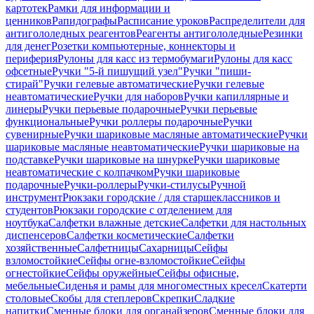
картотек
Рамки для информации и
ценников
Рапидографы
Расписание уроков
Распределители для
антигололедных реагентов
Реагенты антигололедные
Резинки
для денег
Розетки компьютерные, коннекторы и
периферия
Рулоны для касс из термобумаги
Рулоны для касс
офсетные
Ручки "5-й пишущий узел"
Ручки "пиши-
стирай"
Ручки гелевые автоматические
Ручки гелевые
неавтоматические
Ручки для наборов
Ручки капиллярные и
линеры
Ручки перьевые подарочные
Ручки перьевые
функциональные
Ручки роллеры подарочные
Ручки
сувенирные
Ручки шариковые масляные автоматические
Ручки
шариковые масляные неавтоматические
Ручки шариковые на
подставке
Ручки шариковые на шнурке
Ручки шариковые
неавтоматические с колпачком
Ручки шариковые
подарочные
Ручки-роллеры
Ручки-стилусы
Ручной
инструмент
Рюкзаки городские / для старшеклассников и
студентов
Рюкзаки городские с отделением для
ноутбука
Салфетки влажные детские
Салфетки для настольных
диспенсеров
Салфетки косметические
Салфетки
хозяйственные
Салфетницы
Сахарницы
Сейфы
взломостойкие
Сейфы огне-взломостойкие
Сейфы
огнестойкие
Сейфы оружейные
Сейфы офисные,
мебельные
Сиденья и рамы для многоместных кресел
Скатерти
столовые
Скобы для степлеров
Скрепки
Сладкие
напитки
Сменные блоки для органайзеров
Сменные блоки для