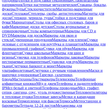
(поддоны)
Лотки и подставки секционные
Стабилизаторы
напряжения
Лотки настенные металлические
Стаканы, бокалы,
фужеры
Лупы
Стеклоочистители
Магнитно-маркерные
доски
Стеллажи
Степлеры, скобы, антистеплеры
Магниты для
досок
Стержни, чернила, тушь
Стойки и подставки для
бумаг
Маринаторы
Столы для офисных столовых, баров и
кафе
Маркерные доски детские
Столы журнальные и
сервировочные
Столы компьютерные
Маркеры для CD и
DVD
Маркеры для досок
Маркеры для окон и
стекла
Сувенирная продукция
Маркеры для пленок
Сумки
деловые с отделением для ноутбука и планшетов
Маркеры для
промышленной графики
Сумки для обуви
Маркеры для
флипчартов
Сумки школьные
Маркеры для шин и
резины
Сумочки для телефонов
Маркеры лаковые
Маркеры
нестираемые перманентные
Сушилки для рук
Маркеры по
ткани
Счетчики банкнот и монет
Маркеры
ультрафиолетовые
Счетчики с ручным управлением
Маски и
шапочки одноразовые
Тарелки, салатники,
блюда
Мастихины
Текстмаркеры
Телевизоры
Телефонные
алфавитные книжки
Мёд и джем
Телефоны и радиотелефоны
IP
Мел белый и цветной
Телефоны проводные
Мел, графит,
сепия, сангина, соус, уголь художественные
Тепловентиляторы
и тепловые пушки
Тепловые завесы
Мелки и карандаши
восковые
Термопленки для факсов
Термосы
Метеостанции и
барометры
Тетради 12-24 листов
Механизмы для