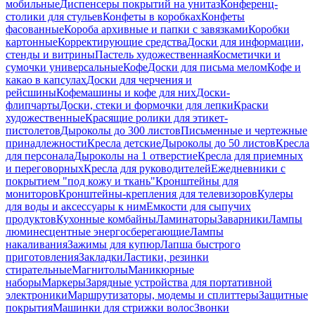
мобильные
Диспенсеры покрытий на унитаз
Конференц-
столики для стульев
Конфеты в коробках
Конфеты
фасованные
Короба архивные и папки с завязками
Коробки
картонные
Корректирующие средства
Доски для информации,
стенды и витрины
Пастель художественная
Косметички и
сумочки универсальные
Кофе
Доски для письма мелом
Кофе и
какао в капсулах
Доски для черчения и
рейсшины
Кофемашины и кофе для них
Доски-
флипчарты
Доски, стеки и формочки для лепки
Краски
художественные
Красящие ролики для этикет-
пистолетов
Дыроколы до 300 листов
Письменные и чертежные
принадлежности
Кресла детские
Дыроколы до 50 листов
Кресла
для персонала
Дыроколы на 1 отверстие
Кресла для приемных
и переговорных
Кресла для руководителей
Ежедневники с
покрытием "под кожу и ткань"
Кронштейны для
мониторов
Кронштейны-крепления для телевизоров
Кулеры
для воды и аксессуары к ним
Емкости для сыпучих
продуктов
Кухонные комбайны
Ламинаторы
Заварники
Лампы
люминесцентные энергосберегающие
Лампы
накаливания
Зажимы для купюр
Лапша быстрого
приготовления
Закладки
Ластики, резинки
стирательные
Магнитолы
Маникюрные
наборы
Маркеры
Зарядные устройства для портативной
электроники
Маршрутизаторы, модемы и сплиттеры
Защитные
покрытия
Машинки для стрижки волос
Звонки