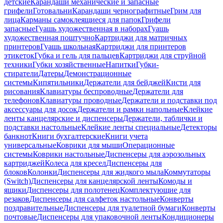
детские
Карандаши механические и запасные
грифели
Готовальни
Карандаши чернографитные
Грим для
лица
Карманы самоклеящиеся для папок
Грифели
запасные
Гуашь художественная в наборах
Гуашь
художественная поштучно
Картриджи для матричных
принтеров
Гуашь школьная
Картриджи для принтеров
этикеток
Губка и гель для пальцев
Картриджи для струйной
техники
Губки хозяйственные
Напитки
Губки-
стиратели
Датеры
Демонстрационные
системы
Кипятильники
Держатели для бейджей
Кисти для
рисования
Клавиатуры беспроводные
Держатели для
телефонов
Клавиатуры проводные
Держатели и подставки под
аксессуары для досок
Держатели и рамки напольные
Клейкие
ленты канцелярские и диспенсеры
Держатели, таблички и
подставки настольные
Клейкие ленты специальные
Детекторы
банкнот
Книги бухгалтерские
Книги учета
универсальные
Коврики для мыши
Операционные
системы
Коврики настольные
Диспенсеры для аэрозольных
картриджей
Колеса для кресел
Диспенсеры для
блоков
Колонки
Диспенсеры для жидкого мыла
Коммутаторы
(Switch)
Диспенсеры для канцелярской ленты
Комоды и
ящики
Диспенсеры для полотенец
Комплектующие для
резаков
Диспенсеры для салфеток настольные
Конверты
поздравительные
Диспенсеры для туалетной бумаги
Конверты
почтовые
Диспенсеры для упаковочной ленты
Кондиционеры