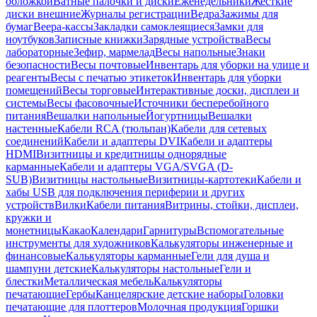
обложкой
Ватные палочки и диски
Еженедельники
Жесткие
диски внешние
Журналы регистрации
Ведра
Зажимы для
бумаг
Веера-кассы
Закладки самоклеящиеся
Замки для
ноутбуков
Записные книжки
Зарядные устройства
Весы
лабораторные
Зефир, мармелад
Весы напольные
Знаки
безопасности
Весы почтовые
Инвентарь для уборки на улице и
реагенты
Весы с печатью этикеток
Инвентарь для уборки
помещений
Весы торговые
Интерактивные доски, дисплеи и
системы
Весы фасовочные
Источники бесперебойного
питания
Вешалки напольные
Йогуртницы
Вешалки
настенные
Кабели RCA (тюльпан)
Кабели для сетевых
соединений
Кабели и адаптеры DVI
Кабели и адаптеры
HDMI
Визитницы и кредитницы однорядные
карманные
Кабели и адаптеры VGA/SVGA (D-
SUB)
Визитницы настольные
Визитницы-картотеки
Кабели и
хабы USB для подключения периферии и других
устройств
Вилки
Кабели питания
Витрины, стойки, дисплеи,
кружки и
монетницы
Какао
Календари
Гарнитуры
Вспомогательные
инструменты для художников
Калькуляторы инженерные и
финансовые
Калькуляторы карманные
Гели для душа и
шампуни детские
Калькуляторы настольные
Гели и
блестки
Металлическая мебель
Калькуляторы
печатающие
Гербы
Канцелярские детские наборы
Головки
печатающие для плоттеров
Молочная продукция
Горшки