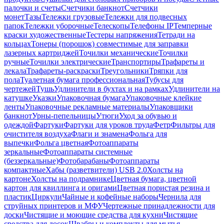
палочки и счеты
Счетчики банкнот
Счетчики
монет
Тазы
Тележки грузовые
Тележки для подвесных
папок
Тележки уборочные
Телескопы
Телефоны IP
Темперные
краски художественные
Тестеры напряжения
Тетради на
кольцах
Тонеры (порошок) совместимые для заправки
лазерных картриджей
Точилки механические
Точилки
ручные
Точилки электрические
Транспортиры
Трафареты и
лекала
Трафареты-раскраски
Треугольники
Тряпки для
пола
Туалетная бумага профессиональная
Тубусы для
чертежей
Тушь
Удлинители в бухтах и на рамках
Удлинители на
катушке
Указки
Упаковочная бумага
Упаковочные клейкие
ленты
Упаковочные рекламные материалы
Упаковщики
банкнот
Урны-пепельницы
Утюги
Уход за обувью и
одеждой
Фартуки
Фартуки для уроков труда
Фетр
Фильтры для
очистителя воздуха
Флаги и знамена
Фольга для
выпечки
Фольга цветная
Фотоаппараты
зеркальные
Фотоаппараты системные
(беззеркальные)
Фотобарабаны
Фотоаппараты
компактные
Хабы (разветвители) USB 2.0
Холсты на
картоне
Холсты на подрамнике
Цветная бумага, цветной
картон для квиллинга и оригами
Цветная пористая резина и
пластик
Циркули
Чайные и кофейные наборы
Чернила для
струйных принтеров и МФУ
Чертежные принадлежности для
доски
Чистящие и моющие средства для кухни
Чистящие
средства для досок
Швабры и комплекты для мытья