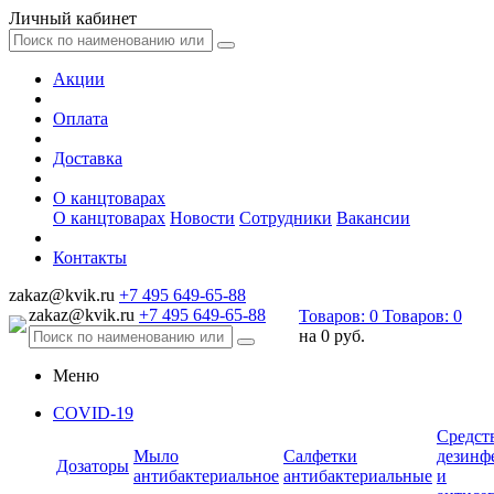
Личный кабинет
Акции
Оплата
Доставка
О канцтоварах
О канцтоварах
Новости
Сотрудники
Вакансии
Контакты
zakaz@kvik.ru
+7 495 649-65-88
zakaz@kvik.ru
+7 495 649-65-88
Товаров:
0
Товаров:
0
на
0 руб.
Меню
COVID-19
Средст
Мыло
Салфетки
дезинф
Дозаторы
антибактериальное
антибактериальные
и