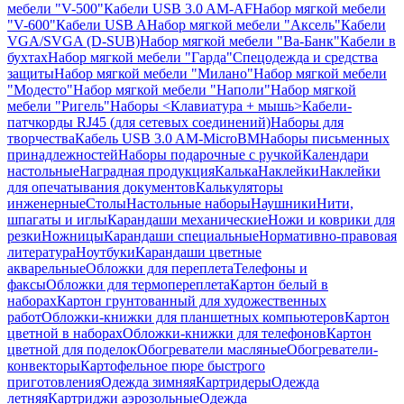
мебели "V-500"
Кабели USB 3.0 AM-AF
Набор мягкой мебели
"V-600"
Кабели USB A
Набор мягкой мебели "Аксель"
Кабели
VGA/SVGA (D-SUB)
Набор мягкой мебели "Ва-Банк"
Кабели в
бухтах
Набор мягкой мебели "Гарда"
Спецодежда и средства
защиты
Набор мягкой мебели "Милано"
Набор мягкой мебели
"Модесто"
Набор мягкой мебели "Наполи"
Набор мягкой
мебели "Ригель"
Наборы <Клавиатура + мышь>
Кабели-
патчкорды RJ45 (для сетевых соединений)
Наборы для
творчества
Кабель USB 3.0 AM-MicroBM
Наборы письменных
принадлежностей
Наборы подарочные с ручкой
Календари
настольные
Наградная продукция
Калька
Наклейки
Наклейки
для опечатывания документов
Калькуляторы
инженерные
Столы
Настольные наборы
Наушники
Нити,
шпагаты и иглы
Карандаши механические
Ножи и коврики для
резки
Ножницы
Карандаши специальные
Нормативно-правовая
литература
Ноутбуки
Карандаши цветные
акварельные
Обложки для переплета
Телефоны и
факсы
Обложки для термопереплета
Картон белый в
наборах
Картон грунтованный для художественных
работ
Обложки-книжки для планшетных компьютеров
Картон
цветной в наборах
Обложки-книжки для телефонов
Картон
цветной для поделок
Обогреватели масляные
Обогреватели-
конвекторы
Картофельное пюре быстрого
приготовления
Одежда зимняя
Картридеры
Одежда
летняя
Картриджи аэрозольные
Одежда