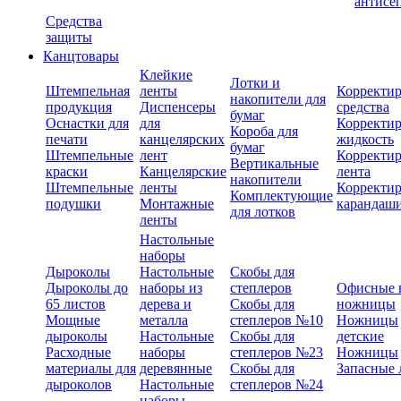
антисе
Средства
защиты
Канцтовары
Клейкие
Лотки и
Штемпельная
ленты
Корректи
накопители для
продукция
Диспенсеры
средства
бумаг
Оснастки для
для
Корректи
Короба для
печати
канцелярских
жидкость
бумаг
Штемпельные
лент
Корректи
Вертикальные
краски
Канцелярские
лента
накопители
Штемпельные
ленты
Корректи
Комплектующие
подушки
Монтажные
карандаш
для лотков
ленты
Настольные
наборы
Дыроколы
Настольные
Скобы для
Дыроколы до
наборы из
степлеров
Офисные 
65 листов
дерева и
Скобы для
ножницы
Мощные
металла
степлеров №10
Ножницы
дыроколы
Настольные
Скобы для
детские
Расходные
наборы
степлеров №23
Ножницы
материалы для
деревянные
Скобы для
Запасные 
дыроколов
Настольные
степлеров №24
наборы