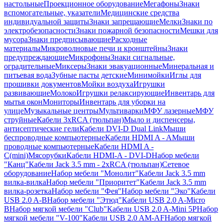
настольные
Проекционное оборудование
Мегафоны
Знаки
вспомогательные, указатели
Медицинские средства
индивидуальной защиты
Знаки запрещающие
Мелки
Знаки по
электробезопасности
Знаки пожарной безопасности
Мешки для
мусора
Знаки предписывающие
Расходные
материалы
Микроволновые печи и кронштейны
Знаки
предупреждающие
Микрофоны
Знаки сигнальные,
оградительные
Миксеры
Знаки эвакуационные
Минеральная и
питьевая вода
Зубные пасты детские
Минимойки
Иглы для
прошивки документов
Мойки воздуха
Игрушки
развивающие
Молоко
Игрушки релаксирующие
Инвентарь для
мытья окон
Мониторы
Инвентарь для уборки на
улице
Музыкальные центры
Мультиварки
МФУ лазерные
МФУ
струйные
Кабели 3xRCA (тюльпан)
Мыло и диспенсеры,
антисептические гели
Кабели DVI-D Dual Link
Мыши
беспроводные компьютерные
Кабели HDMI A - A
Мыши
проводные компьютерные
Кабели HDMI A -
C(mini)
Мясорубки
Кабели HDMI-A - DVI-D
Набор мебели
"Канц"
Кабели Jack 3.5 mm - 2xRCA (тюльпан)
Сетевое
оборудование
Набор мебели "Монолит"
Кабели Jack 3.5 mm
вилка-вилка
Набор мебели "Приоритет"
Кабели Jack 3.5 mm
вилка-розетка
Набор мебели "Фея"
Набор мебели "Эко"
Кабели
USB 2.0 A-B
Набор мебели "Этюд"
Кабели USB 2.0 A-Micro
B
Набор мягкой мебели "Club"
Кабели USB 2.0 A-Mini 5P
Набор
мягкой мебели "V-100"
Кабели USB 2.0 AM-AF
Набор мягкой