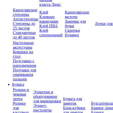
класса Люкс
Канцелярские
Клей
Канцелярские
степлеры
Клеящие
мелочи
Антистеплеры
карандаши
Зажимы для
Степлеры до
Лотки для
Клей ПВА
бумаг
25 листов
Клей
Скрепки
Стандартные
специальный
Булавки
до 40 листов
Настольные
аксессуары
Коврики на
стол
Подставки с
наполнением
Подушки для
смачивания
пальцев
Бумага
Ролики и
Этикетки и
чековая
оборудование
лента
Бумага для
для маркировки
Ролики
заметок
Бухгалтерск
Этикет-
для
Блок-кубики
бланки, кни
пистолеты
кассовых
для заметок
Бланки