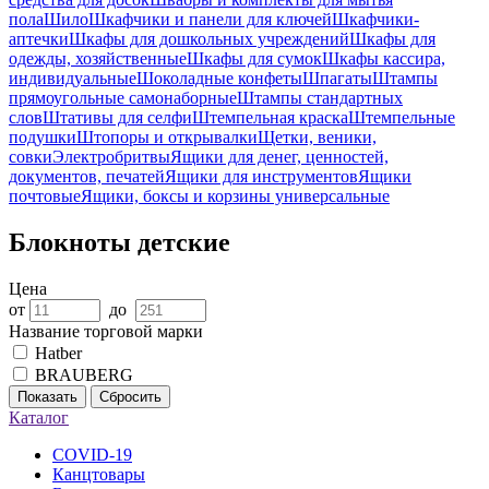
пола
Шило
Шкафчики и панели для ключей
Шкафчики-
аптечки
Шкафы для дошкольных учреждений
Шкафы для
одежды, хозяйственные
Шкафы для сумок
Шкафы кассира,
индивидуальные
Шоколадные конфеты
Шпагаты
Штампы
прямоугольные самонаборные
Штампы стандартных
слов
Штативы для селфи
Штемпельная краска
Штемпельные
подушки
Штопоры и открывалки
Щетки, веники,
совки
Электробритвы
Ящики для денег, ценностей,
документов, печатей
Ящики для инструментов
Ящики
почтовые
Ящики, боксы и корзины универсальные
Блокноты детские
Цена
от
до
Название торговой марки
Hatber
BRAUBERG
Показать
Сбросить
Каталог
COVID-19
Канцтовары