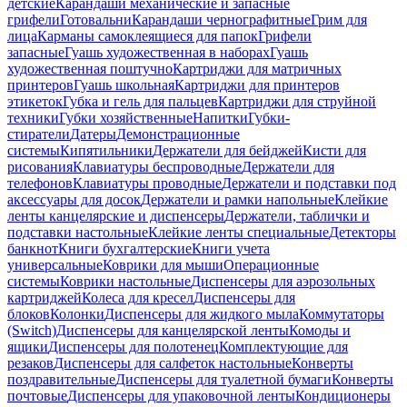
детские
Карандаши механические и запасные
грифели
Готовальни
Карандаши чернографитные
Грим для
лица
Карманы самоклеящиеся для папок
Грифели
запасные
Гуашь художественная в наборах
Гуашь
художественная поштучно
Картриджи для матричных
принтеров
Гуашь школьная
Картриджи для принтеров
этикеток
Губка и гель для пальцев
Картриджи для струйной
техники
Губки хозяйственные
Напитки
Губки-
стиратели
Датеры
Демонстрационные
системы
Кипятильники
Держатели для бейджей
Кисти для
рисования
Клавиатуры беспроводные
Держатели для
телефонов
Клавиатуры проводные
Держатели и подставки под
аксессуары для досок
Держатели и рамки напольные
Клейкие
ленты канцелярские и диспенсеры
Держатели, таблички и
подставки настольные
Клейкие ленты специальные
Детекторы
банкнот
Книги бухгалтерские
Книги учета
универсальные
Коврики для мыши
Операционные
системы
Коврики настольные
Диспенсеры для аэрозольных
картриджей
Колеса для кресел
Диспенсеры для
блоков
Колонки
Диспенсеры для жидкого мыла
Коммутаторы
(Switch)
Диспенсеры для канцелярской ленты
Комоды и
ящики
Диспенсеры для полотенец
Комплектующие для
резаков
Диспенсеры для салфеток настольные
Конверты
поздравительные
Диспенсеры для туалетной бумаги
Конверты
почтовые
Диспенсеры для упаковочной ленты
Кондиционеры