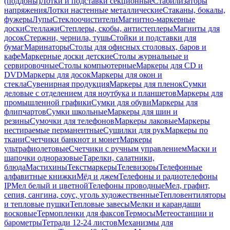
(поддоны)
Лотки и подставки секционные
Стабилизаторы
напряжения
Лотки настенные металлические
Стаканы, бокалы,
фужеры
Лупы
Стеклоочистители
Магнитно-маркерные
доски
Стеллажи
Степлеры, скобы, антистеплеры
Магниты для
досок
Стержни, чернила, тушь
Стойки и подставки для
бумаг
Маринаторы
Столы для офисных столовых, баров и
кафе
Маркерные доски детские
Столы журнальные и
сервировочные
Столы компьютерные
Маркеры для CD и
DVD
Маркеры для досок
Маркеры для окон и
стекла
Сувенирная продукция
Маркеры для пленок
Сумки
деловые с отделением для ноутбука и планшетов
Маркеры для
промышленной графики
Сумки для обуви
Маркеры для
флипчартов
Сумки школьные
Маркеры для шин и
резины
Сумочки для телефонов
Маркеры лаковые
Маркеры
нестираемые перманентные
Сушилки для рук
Маркеры по
ткани
Счетчики банкнот и монет
Маркеры
ультрафиолетовые
Счетчики с ручным управлением
Маски и
шапочки одноразовые
Тарелки, салатники,
блюда
Мастихины
Текстмаркеры
Телевизоры
Телефонные
алфавитные книжки
Мёд и джем
Телефоны и радиотелефоны
IP
Мел белый и цветной
Телефоны проводные
Мел, графит,
сепия, сангина, соус, уголь художественные
Тепловентиляторы
и тепловые пушки
Тепловые завесы
Мелки и карандаши
восковые
Термопленки для факсов
Термосы
Метеостанции и
барометры
Тетради 12-24 листов
Механизмы для