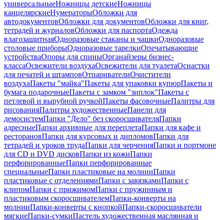
универсальные
Ножницы детские
Ножницы
канцелярские
Нумераторы
Обложки для
автодокументов
Обложки для документов
Обложки для книг,
тетрадей и журналов
Обложки для паспорта
Одежда
влагозащитная
Одноразовые стаканы и чашки
Одноразовые
столовые приборы
Одноразовые тарелки
Опечатывающие
устройства
Опоры для спины
Органайзеры бизнес-
класса
Освежители воздуха
Освежители для туалета
Оснастки
для печатей и штампов
Отпариватели
Очистители
воздуха
Пакеты "майка"
Пакеты для упаковки купюр
Пакеты и
бумага подарочные
Пакеты с замком "зиплок"
Пакеты с
петлевой и вырубной ручкой
Пакеты фасовочные
Палитры для
рисования
Палитры художественные
Панели для
демосистем
Папки "Дело" без скоросшивателя
Папки
адресные
Папки архивные для переплета
Папки для кафе и
ресторанов
Папки для курсовых и дипломов
Папки для
тетрадей и уроков труда
Папки для черчения
Папки и портмоне
для CD и DVD дисков
Папки из кожи
Папки
перфорированные
Папки перфорированные
специальные
Папки пластиковые на молнии
Папки
пластиковые с отделениями
Папки с завязками
Папки с
клипом
Папки с прижимом
Папки с пружинным и
пластиковым скоросшивателем
Папки-конверты на
молнии
Папки-конверты с кнопкой
Папки-скоросшиватели
мягкие
Папки-сумки
Пастель художественная маслянная и