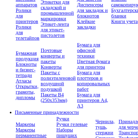
Этикетки для
аппаратов
Диспенсеры
самокопиру
складской и
Ролики
для закладок и
Бухгалтерск
промышленной
для
блокнотов
бланки
маркировки
принтеров
Клейкие
Книги учета
Этикет-лента
Ролики
закладки
для этикет-
для
пистолетов
телетайпов
Бумага для
Почтовые
офисной
Бумажная
конверты и
техники
продукция
пакеты
Цветная бумага
Блокноты
Конверты
для принтера
и бизнес-
Пакеты с
Бумага для
тетради
полиэтиленовой
плоттеров и
Атласы
воздушной
копировальных
Открытки,
подушкой
работ
грамоты,
Пакеты В4
Бумага для
дипломы
(250х353мм)
принтеров А4,
А3
Письменные принадлежности
Ручки
Чернила,
Принадл
Маркеры
Ручки гелевые
тушь,
для черч
Маркеры
Наборы
стержни
Транспо
перманентные
пишущих