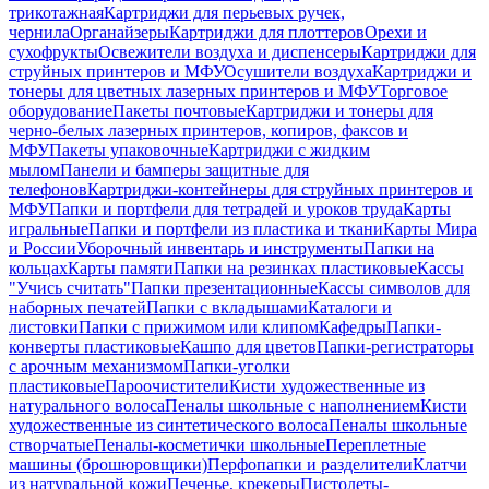
трикотажная
Картриджи для перьевых ручек,
чернила
Органайзеры
Картриджи для плоттеров
Орехи и
сухофрукты
Освежители воздуха и диспенсеры
Картриджи для
струйных принтеров и МФУ
Осушители воздуха
Картриджи и
тонеры для цветных лазерных принтеров и МФУ
Торговое
оборудование
Пакеты почтовые
Картриджи и тонеры для
черно-белых лазерных принтеров, копиров, факсов и
МФУ
Пакеты упаковочные
Картриджи с жидким
мылом
Панели и бамперы защитные для
телефонов
Картриджи-контейнеры для струйных принтеров и
МФУ
Папки и портфели для тетрадей и уроков труда
Карты
игральные
Папки и портфели из пластика и ткани
Карты Мира
и России
Уборочный инвентарь и инструменты
Папки на
кольцах
Карты памяти
Папки на резинках пластиковые
Кассы
"Учись считать"
Папки презентационные
Кассы символов для
наборных печатей
Папки с вкладышами
Каталоги и
листовки
Папки с прижимом или клипом
Кафедры
Папки-
конверты пластиковые
Кашпо для цветов
Папки-регистраторы
с арочным механизмом
Папки-уголки
пластиковые
Пароочистители
Кисти художественные из
натурального волоса
Пеналы школьные с наполнением
Кисти
художественные из синтетического волоса
Пеналы школьные
створчатые
Пеналы-косметички школьные
Переплетные
машины (брошюровщики)
Перфопапки и разделители
Клатчи
из натуральной кожи
Печенье, крекеры
Пистолеты-