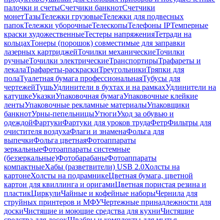
палочки и счеты
Счетчики банкнот
Счетчики
монет
Тазы
Тележки грузовые
Тележки для подвесных
папок
Тележки уборочные
Телескопы
Телефоны IP
Темперные
краски художественные
Тестеры напряжения
Тетради на
кольцах
Тонеры (порошок) совместимые для заправки
лазерных картриджей
Точилки механические
Точилки
ручные
Точилки электрические
Транспортиры
Трафареты и
лекала
Трафареты-раскраски
Треугольники
Тряпки для
пола
Туалетная бумага профессиональная
Тубусы для
чертежей
Тушь
Удлинители в бухтах и на рамках
Удлинители на
катушке
Указки
Упаковочная бумага
Упаковочные клейкие
ленты
Упаковочные рекламные материалы
Упаковщики
банкнот
Урны-пепельницы
Утюги
Уход за обувью и
одеждой
Фартуки
Фартуки для уроков труда
Фетр
Фильтры для
очистителя воздуха
Флаги и знамена
Фольга для
выпечки
Фольга цветная
Фотоаппараты
зеркальные
Фотоаппараты системные
(беззеркальные)
Фотобарабаны
Фотоаппараты
компактные
Хабы (разветвители) USB 2.0
Холсты на
картоне
Холсты на подрамнике
Цветная бумага, цветной
картон для квиллинга и оригами
Цветная пористая резина и
пластик
Циркули
Чайные и кофейные наборы
Чернила для
струйных принтеров и МФУ
Чертежные принадлежности для
доски
Чистящие и моющие средства для кухни
Чистящие
средства для досок
Швабры и комплекты для мытья