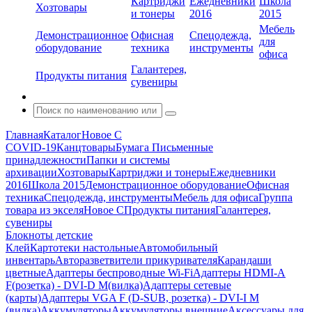
Картриджи
Ежедневники
Школа
Хозтовары
и тонеры
2016
2015
Мебель
Демонстрационное
Офисная
Спецодежда,
для
оборудование
техника
инструменты
офиса
Галантерея,
Продукты питания
сувениры
Главная
Каталог
Новое С
COVID-19
Канцтовары
Бумага
Письменные
принадлежности
Папки и системы
архивации
Хозтовары
Картриджи и тонеры
Ежедневники
2016
Школа 2015
Демонстрационное оборудование
Офисная
техника
Спецодежда, инструменты
Мебель для офиса
Группа
товара из экселя
Новое С
Продукты питания
Галантерея,
сувениры
Блокноты детские
Клей
Картотеки настольные
Автомобильный
инвентарь
Авторазветвители прикуривателя
Карандаши
цветные
Адаптеры беспроводные Wi-Fi
Адаптеры HDMI-A
F(розетка) - DVI-D M(вилка)
Адаптеры сетевые
(карты)
Адаптеры VGA F (D-SUB, розетка) - DVI-I M
(вилка)
Аккумуляторы
Аккумуляторы внешние
Аксессуары для