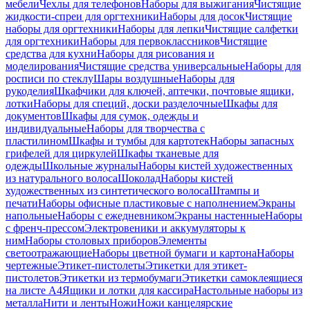
мебели
Чехлы для телефонов
Наборы для выжигания
Чистящие
жидкости-спреи для оргтехники
Наборы для досок
Чистящие
наборы для оргтехники
Наборы для лепки
Чистящие салфетки
для оргтехники
Наборы для первоклассников
Чистящие
средства для кухни
Наборы для рисования и
моделирования
Чистящие средства универсальные
Наборы для
росписи по стеклу
Шары воздушные
Наборы для
рукоделия
Шкафчики для ключей, аптечки, почтовые ящики,
лотки
Наборы для специй, доски разделочные
Шкафы для
документов
Шкафы для сумок, одежды и
индивидуальные
Наборы для творчества с
пластилином
Шкафы и тумбы для картотек
Наборы запасных
грифелей для циркулей
Шкафы тканевые для
одежды
Школьные журналы
Наборы кистей художественных
из натурального волоса
Шоколад
Наборы кистей
художественных из синтетического волоса
Штампы и
печати
Наборы офисные пластиковые с наполнением
Экраны
напольные
Наборы с ежедневником
Экраны настенные
Наборы
с френч-прессом
Электровеники и аккумуляторы к
ним
Наборы столовых приборов
Элементы
светоотражающие
Наборы цветной бумаги и картона
Наборы
чертежные
Этикет-пистолеты
Этикетки для этикет-
пистолетов
Этикетки из термобумаги
Этикетки самоклеящиеся
на листе А4
Ящики и лотки для кассира
Настольные наборы из
металла
Нити и ленты
Ножи
Ножи канцелярские