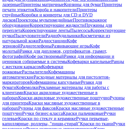
лазерные
Принтеры матричные
Корзины для бумаг
Принтеры
печати этикеток
Короба и накопители
Принтеры
струйные
Коробки и конверты для CD и DVD
дисков
Проекторы мультимедийные
Противокражное
оборудование
Корректирующие жидкости
Пружины для
переплета
Корректирующие ленты
Пылесосы
Корректирующие
ручки
Пылеуловители
Радиобудильники
Косметички из
натуральной кожи
Радиостанции
Кофе
зерновой
Радиотелефоны
Развивающие игры
Кофе
молотый
Рамки для дипломов, сертификатов, грамот,
фотографий
Кофе растворимый
Рамки для информации и
ценников собираемые в системы
Кофеварки капельные
Ранцы
с жестким каркасом
Кофеварки
рожковые
Распылители
Кофемашины
автоматические
Расходные материалы для пистолетов-
маркираторов
Кофемашины капсульные
Резаки для
бумаги
Кофемолки
Рекламные материалы для работы с
клиентами
Краски акриловые художественные в
наборах
Краски акриловые художественные поштучно
Рулоны
для принтера
Краски масляные художественные в
наборах
Рулоны для факсов
Краски масляные художественные
поштучно
Ручки бизнес-класса
Краски пальчиковые
Ручки
гелевые
Краски по стеклу и керамике
Ручки перьевые,
капиллярные, роллеры, "пиши-стирай"
Краски по ткани
Ручки
подарочные
Ручки шариковые автоматические
Крем