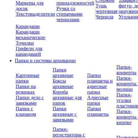
Стержни
Трафаре
Маркеры для
принадлежностей
Тушь
фигур, л
досок
Ручки со
чертежная
окружно
Текстовыделители
стираемыми
Чернила
Угольни
чернилами
Карандаши
Карандаши
механические
Точилки
Грифели для
карандашей
Папки и системы архивации
Папки-
Папки
конверты
Картонные
архивные
Папки
Папки-
папки
Боксы
планшеты и
конверты 
Папки на
архивные
адресные
молнии
резинках
Короба
папки
Папки-
Папки дело с
архивные для
Адресные
уголки
завязками
папок
папки
пластико
Папки с
Папки
Папки
Папки-
клапаном
архивные с
планшеты
конверты 
завязками
кнопке
Папки-
регистраторы с
Подвесна