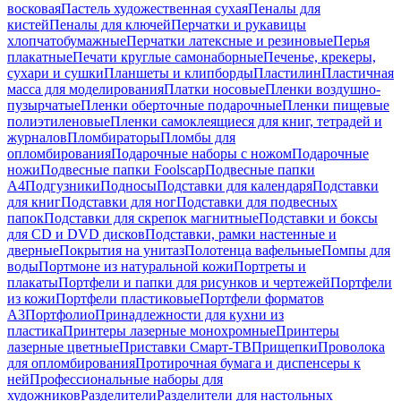
восковая
Пастель художественная сухая
Пеналы для
кистей
Пеналы для ключей
Перчатки и рукавицы
хлопчатобумажные
Перчатки латексные и резиновые
Перья
плакатные
Печати круглые самонаборные
Печенье, крекеры,
сухари и сушки
Планшеты и клипборды
Пластилин
Пластичная
масса для моделирования
Платки носовые
Пленки воздушно-
пузырчатые
Пленки оберточные подарочные
Пленки пищевые
полиэтиленовые
Пленки самоклеящиеся для книг, тетрадей и
журналов
Пломбираторы
Пломбы для
опломбирования
Подарочные наборы с ножом
Подарочные
ножи
Подвесные папки Foolscap
Подвесные папки
А4
Подгузники
Подносы
Подставки для календаря
Подставки
для книг
Подставки для ног
Подставки для подвесных
папок
Подставки для скрепок магнитные
Подставки и боксы
для CD и DVD дисков
Подставки, рамки настенные и
дверные
Покрытия на унитаз
Полотенца вафельные
Помпы для
воды
Портмоне из натуральной кожи
Портреты и
плакаты
Портфели и папки для рисунков и чертежей
Портфели
из кожи
Портфели пластиковые
Портфели форматов
А3
Портфолио
Принадлежности для кухни из
пластика
Принтеры лазерные монохромные
Принтеры
лазерные цветные
Приставки Смарт-ТВ
Прищепки
Проволока
для опломбирования
Протирочная бумага и диспенсеры к
ней
Профессиональные наборы для
художников
Разделители
Разделители для настольных