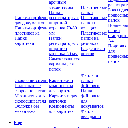
арочным
регистрат
механизмом
Пластиковые
Боксы для
Папки-
папки
подвесны
Папки-портфели
регистраторы с
Пластиковые
папок
для документов
шириной
папки на
Подвесны
Папки-портфели
корешка 70-80
кольцах
папки
пластиковые
мм
Пластиковые
стандарт
Папки-
Папки-
папки на
А4
картотеки
регистраторы с
резинках
Подставк
шириной
Разделители
для
корешка 50 мм
листов
подвесны
Самоклеящиеся
папок
карманы для
папок
Файлы и
Скоросшиватели
Картотеки и
папки
Пластиковые
компоненты
файловые
скоросшиватели
для картотек
Папки
Механизмы для
Картотеки для
файловые
скоросшивателя
карточек
для
Обложка без
Компоненты
документов
механизма
для картотек
Файлы-
вкладыши
Еще