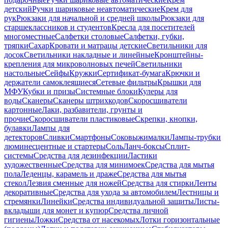
детский
Ручки шариковые неавтоматические
Крем для
рук
Рюкзаки для начальной и средней школы
Рюкзаки для
старшеклассников и студентов
Кресла для посетителей
многоместные
Салфетки столовые
Салфетки, губки,
тряпки
Сахар
Кровати и матрацы детские
Светильники для
досок
Светильники накладные и линейные
Кронштейны-
крепления для микроволновых печей
Светильники
настольные
Сейфы
Кружки
Сертификат-бумага
Крючки и
держатели самоклеящиеся
Сетевые фильтры
Крышки для
МФУ
Кубки и призы
Системные блоки
Кулеры для
воды
Сканеры
Сканеры штрихкодов
Скоросшиватели
картонные
Лаки, разбавители, грунты и
прочие
Скоросшиватели пластиковые
Скрепки, кнопки,
булавки
Лампы для
детекторов
Сливки
Смартфоны
Соковыжималки
Лампы-трубки
люминесцентные и стартеры
Соль
Ланч-боксы
Сплит-
системы
Средства для дезинфекции
Ластики
художественные
Средства для минимоек
Средства для мытья
пола
Леденцы, карамель и драже
Средства для мытья
стекол
Лезвия сменные для ножей
Средства для стирки
Ленты
декоративные
Средства для ухода за автомобилем
Лестницы и
стремянки
Линейки
Средства индивидуальной защиты
Листы-
вкладыши для монет и купюр
Средства личной
гигиены
Ложки
Средства от насекомых
Лотки горизонтальные