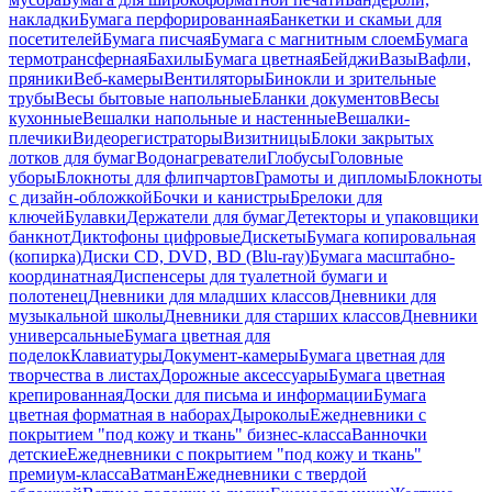
накладки
Бумага перфорированная
Банкетки и скамьи для
посетителей
Бумага писчая
Бумага с магнитным слоем
Бумага
термотрансферная
Бахилы
Бумага цветная
Бейджи
Вазы
Вафли,
пряники
Веб-камеры
Вентиляторы
Бинокли и зрительные
трубы
Весы бытовые напольные
Бланки документов
Весы
кухонные
Вешалки напольные и настенные
Вешалки-
плечики
Видеорегистраторы
Визитницы
Блоки закрытых
лотков для бумаг
Водонагреватели
Глобусы
Головные
уборы
Блокноты для флипчартов
Грамоты и дипломы
Блокноты
с дизайн-обложкой
Бочки и канистры
Брелоки для
ключей
Булавки
Держатели для бумаг
Детекторы и упаковщики
банкнот
Диктофоны цифровые
Дискеты
Бумага копировальная
(копирка)
Диски CD, DVD, BD (Blu-ray)
Бумага масштабно-
координатная
Диспенсеры для туалетной бумаги и
полотенец
Дневники для младших классов
Дневники для
музыкальной школы
Дневники для старших классов
Дневники
универсальные
Бумага цветная для
поделок
Клавиатуры
Документ-камеры
Бумага цветная для
творчества в листах
Дорожные аксессуары
Бумага цветная
крепированная
Доски для письма и информации
Бумага
цветная форматная в наборах
Дыроколы
Ежедневники с
покрытием "под кожу и ткань" бизнес-класса
Ванночки
детские
Ежедневники с покрытием "под кожу и ткань"
премиум-класса
Ватман
Ежедневники с твердой