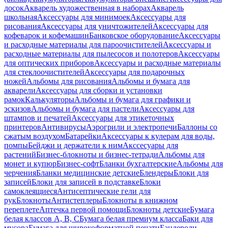
досок
Акварель художественная в наборах
Акварель
школьная
Аксессуары для минимоек
Аксессуары для
рисования
Аксессуары для уничтожителей
Аксессуары для
кофеварок и кофемашин
Банковское оборудование
Аксессуары
и расходные материалы для пароочистителей
Аксессуары и
расходные материалы для пылесосов и полотеров
Аксессуары
для оптических приборов
Аксессуары и расходные материалы
для стеклоочистителей
Аксессуары для подарочных
ножей
Альбомы для рисования
Альбомы и бумага для
акварели
Аксессуары для сборки и установки
рамок
Калькуляторы
Альбомы и бумага для графики и
эскизов
Альбомы и бумага для пастели
Аксессуары для
штампов и печатей
Аксессуары для этикеточных
принтеров
Антивирусы
Аэрогрили и электропечи
Баллоны со
сжатым воздухом
Батарейки
Аксессуары к кулерам для воды,
помпы
Бейджи и держатели к ним
Акссесуары для
растений
Бизнес-блокноты и бизнес-тетради
Альбомы для
монет и купюр
Бизнес-софт
Бланки бухгалтерские
Альбомы для
черчения
Бланки медицинские детские
Блендеры
Блоки для
записей
Блоки для записей в подставке
Блоки
самоклеящиеся
Антисептические гели для
рук
Блокноты
Антистеплеры
Блокноты в книжном
переплете
Аптечка первой помощи
Блокноты детские
Бумага
белая классов А, В, С
Бумага белая премиум класса
Баки для
мусора
Бумага для широкоформатной печати
Бандероли,