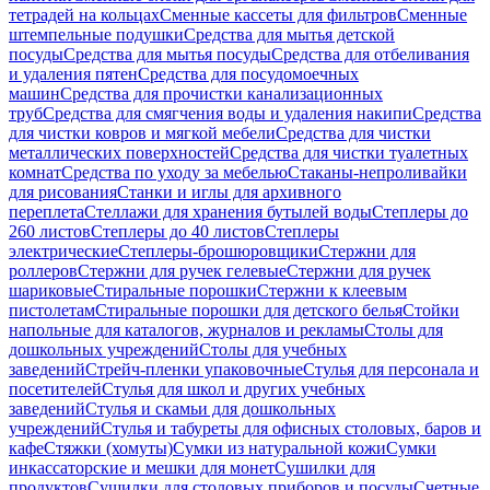
тетрадей на кольцах
Сменные кассеты для фильтров
Сменные
штемпельные подушки
Средства для мытья детской
посуды
Средства для мытья посуды
Средства для отбеливания
и удаления пятен
Средства для посудомоечных
машин
Средства для прочистки канализационных
труб
Средства для смягчения воды и удаления накипи
Средства
для чистки ковров и мягкой мебели
Средства для чистки
металлических поверхностей
Средства для чистки туалетных
комнат
Средства по уходу за мебелью
Стаканы-непроливайки
для рисования
Станки и иглы для архивного
переплета
Стеллажи для хранения бутылей воды
Степлеры до
260 листов
Степлеры до 40 листов
Степлеры
электрические
Степлеры-брошюровщики
Стержни для
роллеров
Стержни для ручек гелевые
Стержни для ручек
шариковые
Стиральные порошки
Стержни к клеевым
пистолетам
Стиральные порошки для детского белья
Стойки
напольные для каталогов, журналов и рекламы
Столы для
дошкольных учреждений
Столы для учебных
заведений
Стрейч-пленки упаковочные
Стулья для персонала и
посетителей
Стулья для школ и других учебных
заведений
Стулья и скамьи для дошкольных
учреждений
Стулья и табуреты для офисных столовых, баров и
кафе
Стяжки (хомуты)
Сумки из натуральной кожи
Сумки
инкассаторские и мешки для монет
Сушилки для
продуктов
Сушилки для столовых приборов и посуды
Счетные