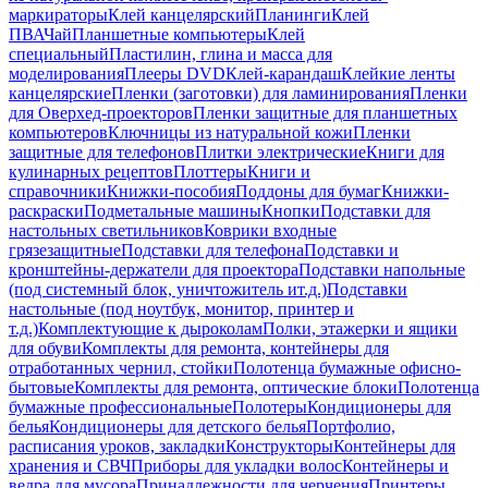
маркираторы
Клей канцелярский
Планинги
Клей
ПВА
Чай
Планшетные компьютеры
Клей
специальный
Пластилин, глина и масса для
моделирования
Плееры DVD
Клей-карандаш
Клейкие ленты
канцелярские
Пленки (заготовки) для ламинирования
Пленки
для Оверхед-проекторов
Пленки защитные для планшетных
компьютеров
Ключницы из натуральной кожи
Пленки
защитные для телефонов
Плитки электрические
Книги для
кулинарных рецептов
Плоттеры
Книги и
справочники
Книжки-пособия
Поддоны для бумаг
Книжки-
раскраски
Подметальные машины
Кнопки
Подставки для
настольных светильников
Коврики входные
грязезащитные
Подставки для телефона
Подставки и
кронштейны-держатели для проектора
Подставки напольные
(под системный блок, уничтожитель ит.д.)
Подставки
настольные (под ноутбук, монитор, принтер и
т.д.)
Комплектующие к дыроколам
Полки, этажерки и ящики
для обуви
Комплекты для ремонта, контейнеры для
отработанных чернил, стойки
Полотенца бумажные офисно-
бытовые
Комплекты для ремонта, оптические блоки
Полотенца
бумажные профессиональные
Полотеры
Кондиционеры для
белья
Кондиционеры для детского белья
Портфолио,
расписания уроков, закладки
Конструкторы
Контейнеры для
хранения и СВЧ
Приборы для укладки волос
Контейнеры и
ведра для мусора
Принадлежности для черчения
Принтеры