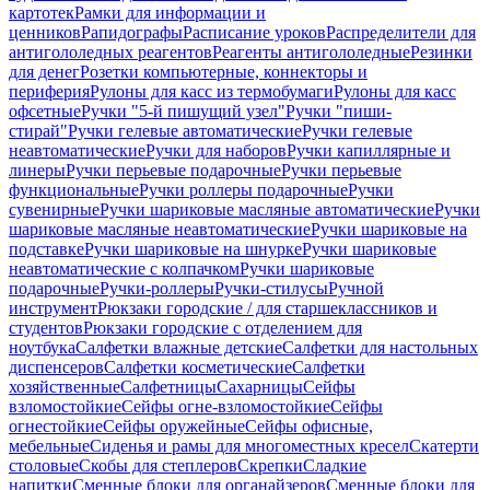
картотек
Рамки для информации и
ценников
Рапидографы
Расписание уроков
Распределители для
антигололедных реагентов
Реагенты антигололедные
Резинки
для денег
Розетки компьютерные, коннекторы и
периферия
Рулоны для касс из термобумаги
Рулоны для касс
офсетные
Ручки "5-й пишущий узел"
Ручки "пиши-
стирай"
Ручки гелевые автоматические
Ручки гелевые
неавтоматические
Ручки для наборов
Ручки капиллярные и
линеры
Ручки перьевые подарочные
Ручки перьевые
функциональные
Ручки роллеры подарочные
Ручки
сувенирные
Ручки шариковые масляные автоматические
Ручки
шариковые масляные неавтоматические
Ручки шариковые на
подставке
Ручки шариковые на шнурке
Ручки шариковые
неавтоматические с колпачком
Ручки шариковые
подарочные
Ручки-роллеры
Ручки-стилусы
Ручной
инструмент
Рюкзаки городские / для старшеклассников и
студентов
Рюкзаки городские с отделением для
ноутбука
Салфетки влажные детские
Салфетки для настольных
диспенсеров
Салфетки косметические
Салфетки
хозяйственные
Салфетницы
Сахарницы
Сейфы
взломостойкие
Сейфы огне-взломостойкие
Сейфы
огнестойкие
Сейфы оружейные
Сейфы офисные,
мебельные
Сиденья и рамы для многоместных кресел
Скатерти
столовые
Скобы для степлеров
Скрепки
Сладкие
напитки
Сменные блоки для органайзеров
Сменные блоки для