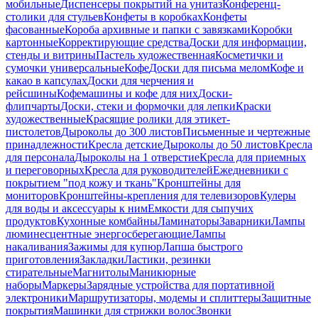
мобильные
Диспенсеры покрытий на унитаз
Конференц-
столики для стульев
Конфеты в коробках
Конфеты
фасованные
Короба архивные и папки с завязками
Коробки
картонные
Корректирующие средства
Доски для информации,
стенды и витрины
Пастель художественная
Косметички и
сумочки универсальные
Кофе
Доски для письма мелом
Кофе и
какао в капсулах
Доски для черчения и
рейсшины
Кофемашины и кофе для них
Доски-
флипчарты
Доски, стеки и формочки для лепки
Краски
художественные
Красящие ролики для этикет-
пистолетов
Дыроколы до 300 листов
Письменные и чертежные
принадлежности
Кресла детские
Дыроколы до 50 листов
Кресла
для персонала
Дыроколы на 1 отверстие
Кресла для приемных
и переговорных
Кресла для руководителей
Ежедневники с
покрытием "под кожу и ткань"
Кронштейны для
мониторов
Кронштейны-крепления для телевизоров
Кулеры
для воды и аксессуары к ним
Емкости для сыпучих
продуктов
Кухонные комбайны
Ламинаторы
Заварники
Лампы
люминесцентные энергосберегающие
Лампы
накаливания
Зажимы для купюр
Лапша быстрого
приготовления
Закладки
Ластики, резинки
стирательные
Магнитолы
Маникюрные
наборы
Маркеры
Зарядные устройства для портативной
электроники
Маршрутизаторы, модемы и сплиттеры
Защитные
покрытия
Машинки для стрижки волос
Звонки