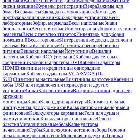
обложкой
Ватные палочки и диски
Еженедельники
Жесткие
диски внешние
Журналы регистрации
Ведра
Зажимы для
бумаг
Веера-кассы
Закладки самоклеящиеся
Замки для
ноутбуков
Записные книжки
Зарядные устройства
Весы
лабораторные
Зефир, мармелад
Весы напольные
Знаки
безопасности
Весы почтовые
Инвентарь для уборки на улице и
реагенты
Весы с печатью этикеток
Инвентарь для уборки
помещений
Весы торговые
Интерактивные доски, дисплеи и
системы
Весы фасовочные
Источники бесперебойного
питания
Вешалки напольные
Йогуртницы
Вешалки
настенные
Кабели RCA (тюльпан)
Кабели для сетевых
соединений
Кабели и адаптеры DVI
Кабели и адаптеры
HDMI
Визитницы и кредитницы однорядные
карманные
Кабели и адаптеры VGA/SVGA (D-
SUB)
Визитницы настольные
Визитницы-картотеки
Кабели и
хабы USB для подключения периферии и других
устройств
Вилки
Кабели питания
Витрины, стойки, дисплеи,
кружки и
монетницы
Какао
Календари
Гарнитуры
Вспомогательные
инструменты для художников
Калькуляторы инженерные и
финансовые
Калькуляторы карманные
Гели для душа и
шампуни детские
Калькуляторы настольные
Гели и
блестки
Металлическая мебель
Калькуляторы
печатающие
Гербы
Канцелярские детские наборы
Головки
печатающие для плоттеров
Молочная продукция
Горшки