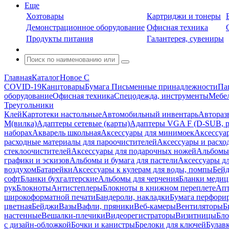
Еще
Хозтовары
Картриджи и тонеры
Демонстрационное оборудование
Офисная техника
Продукты питания
Галантерея, сувениры
Главная
Каталог
Новое С
COVID-19
Канцтовары
Бумага
Письменные принадлежности
Па
оборудование
Офисная техника
Спецодежда, инструменты
Мебел
Треугольники
Клей
Картотеки настольные
Автомобильный инвентарь
Автораз
M(вилка)
Адаптеры сетевые (карты)
Адаптеры VGA F (D-SUB, ро
наборах
Акварель школьная
Аксессуары для минимоек
Аксессуа
расходные материалы для пароочистителей
Аксессуары и расхо
стеклоочистителей
Аксессуары для подарочных ножей
Альбомы 
графики и эскизов
Альбомы и бумага для пастели
Аксессуары дл
воздухом
Батарейки
Аксессуары к кулерам для воды, помпы
Бейд
софт
Бланки бухгалтерские
Альбомы для черчения
Бланки медиц
рук
Блокноты
Антистеплеры
Блокноты в книжном переплете
Апт
широкоформатной печати
Бандероли, накладки
Бумага перфори
цветная
Бейджи
Вазы
Вафли, пряники
Веб-камеры
Вентиляторы
Б
настенные
Вешалки-плечики
Видеорегистраторы
Визитницы
Бло
с дизайн-обложкой
Бочки и канистры
Брелоки для ключей
Булав