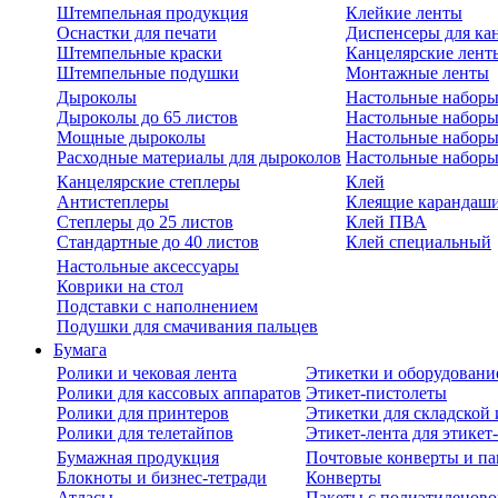
Штемпельная продукция
Клейкие ленты
Оснастки для печати
Диспенсеры для ка
Штемпельные краски
Канцелярские лент
Штемпельные подушки
Монтажные ленты
Дыроколы
Настольные набор
Дыроколы до 65 листов
Настольные наборы 
Мощные дыроколы
Настольные наборы
Расходные материалы для дыроколов
Настольные наборы
Канцелярские степлеры
Клей
Антистеплеры
Клеящие карандаш
Степлеры до 25 листов
Клей ПВА
Стандартные до 40 листов
Клей специальный
Настольные аксессуары
Коврики на стол
Подставки с наполнением
Подушки для смачивания пальцев
Бумага
Ролики и чековая лента
Этикетки и оборудовани
Ролики для кассовых аппаратов
Этикет-пистолеты
Ролики для принтеров
Этикетки для складско
Ролики для телетайпов
Этикет-лента для этикет
Бумажная продукция
Почтовые конверты и па
Блокноты и бизнес-тетради
Конверты
Атласы
Пакеты с полиэтиленов