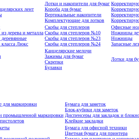
Лотки и накопители для бумаг
Корректирую
нцелярских лент
Короба для бумаг
Корректирую
ы
Вертикальные накопители
Корректирую
Комплектующие для лотков
Корректиру
ы
Скобы для степлеров
Офисные но
из дерева и металла
Скобы для степлеров №10
Ножницы де
 деревянные
Скобы для степлеров №23
Ножницы
 класса Люкс
Скобы для степлеров №24
Запасные ле
Канцелярские мелочи
и
Зажимы для бумаг
Лотки для б
Скрепки
Булавки
е для маркировки
Бумага для заметок
Блок-кубики для заметок
й и промышленной маркировки
Диспенсеры для закладок и блокн
-пистолетов
Клейкие закладки
кеты
Бумага для офисной техники
Цветная бумага для принтера
ой воздушной подушкой
Бумага для плоттеров и копирова