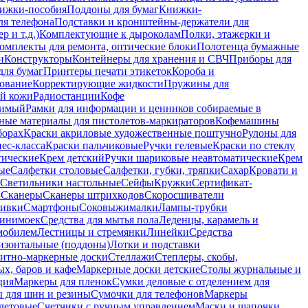
ижки-пособия
Поддоны для бумаг
Книжки-
ля телефона
Подставки и кронштейны-держатели для
 и т.д.)
Комплектующие к дыроколам
Полки, этажерки и
омплекты для ремонта, оптические блоки
Полотенца бумажные
и
Конструкторы
Контейнеры для хранения и СВЧ
Приборы для
для бумаг
Принтеры печати этикеток
Короба и
ование
Корректирующие жидкости
Пружины для
ой кожи
Радиостанции
Кофе
римый
Рамки для информации и ценников собираемые в
ные материалы для пистолетов-маркираторов
Кофемашины
борах
Краски акриловые художественные поштучно
Рулоны для
ес-класса
Краски пальчиковые
Ручки гелевые
Краски по стеклу
тические
Крем детский
Ручки шариковые неавтоматические
Крем
ые
Салфетки столовые
Салфетки, губки, тряпки
Сахар
Кровати и
Светильники настольные
Сейфы
Кружки
Сертификат-
ы
Сканеры
Сканеры штрихкодов
Скоросшиватели
ивки
Смартфоны
Соковыжималки
Лампы-трубки
минимоек
Средства для мытья пола
Леденцы, карамель и
омобилем
Лестницы и стремянки
Линейки
Средства
изонтальные (поддоны)
Лотки и подставки
итно-маркерные доски
Стеллажи
Степлеры, скобы,
х, баров и кафе
Маркерные доски детские
Столы журнальные и
ция
Маркеры для пленок
Сумки деловые с отделением для
 для шин и резины
Сумочки для телефонов
Маркеры
летовые
Счетчики с ручным управлением
Маски и шапочки