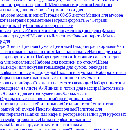
оны и радиотелефоны IP
Мел белый и цветной
Телефоны
и и карандаши восковые
Термопленки для
 мусора медицинские
Тетради 60-96 листов
Мешки для мусора
копы
Тетради предметные
Тетради формата А4
Тетради-
этюдники
Трубки люминесцентные и
рные цветные
Уничтожители документов (шредеры)
Мыло
овое для детей
Мыло хозяйственное
Факс-аппараты
Мыло
р для
еры
Холсты
Цветная бумага
Ценники
Цикорий растворимый
Чай
пластиковые с наполнением
Часы настольные
Наборы детской
ы для оргтехники
Наборы для лепки
Чистящие салфетки для
ва универсальные
Наборы для росписи по стеклу
Шары
ые
Шкафы для документов
Шкафы для сумок, одежды и
кафы тканевые для одежды
Школьные журналы
Наборы кистей
боры офисные пластиковые с наполнением
Экраны
оловых приборов
Элементы светоотражающие
Наборы цветной
клеящиеся на листе А4
Ящики и лотки для кассира
Настольные
ы
Обложки для автодокументов
Обложки для
Одноразовые столовые приборы
Одноразовые
снастки для печатей и штампов
Отпариватели
Очистители
и вырубной ручкой
Пакеты фасовочные
Палитры для
ля переплета
Папки для кафе и ресторанов
Папки для курсовых
и перфорированные
Папки перфорированные
имом
Папки с пружинным и пластиковым
ожественная маслянная и восковая
Пастель художественная