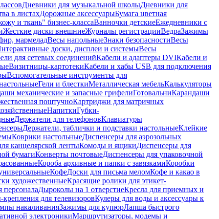
лассов
Дневники для музыкальной школы
Дневники для
тва в листах
Дорожные аксессуары
Бумага цветная
ожу и ткань" бизнес-класса
Ванночки детские
Ежедневники с
и
Жесткие диски внешние
Журналы регистрации
Ведра
Зажимы
фир, мармелад
Весы напольные
Знаки безопасности
Весы
нтерактивные доски, дисплеи и системы
Весы
ели для сетевых соединений
Кабели и адаптеры DVI
Кабели и
ные
Визитницы-картотеки
Кабели и хабы USB для подключения
ры
Вспомогательные инструменты для
настольные
Гели и блестки
Металлическая мебель
Калькуляторы
аши механические и запасные грифели
Готовальни
Карандаши
жественная поштучно
Картриджи для матричных
хозяйственные
Напитки
Губки-
дные
Держатели для телефонов
Клавиатуры
енсеры
Держатели, таблички и подставки настольные
Клейкие
емы
Коврики настольные
Диспенсеры для аэрозольных
ля канцелярской ленты
Комоды и ящики
Диспенсеры для
ной бумаги
Конверты почтовые
Диспенсеры для упаковочной
фасованные
Короба архивные и папки с завязками
Коробки
универсальные
Кофе
Доски для письма мелом
Кофе и какао в
ски художественные
Красящие ролики для этикет-
я персонала
Дыроколы на 1 отверстие
Кресла для приемных и
крепления для телевизоров
Кулеры для воды и аксессуары к
мпы накаливания
Зажимы для купюр
Лапша быстрого
тативной электроники
Маршрутизаторы, модемы и