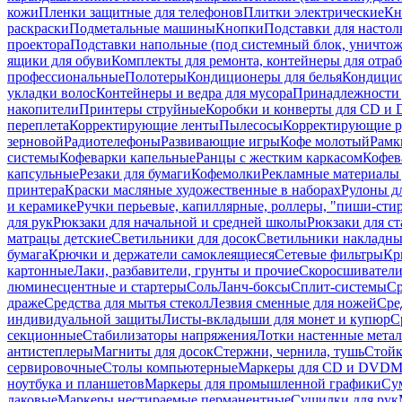
кожи
Пленки защитные для телефонов
Плитки электрические
Кн
раскраски
Подметальные машины
Кнопки
Подставки для настол
проектора
Подставки напольные (под системный блок, уничтожи
ящики для обуви
Комплекты для ремонта, контейнеры для отра
профессиональные
Полотеры
Кондиционеры для белья
Кондицио
укладки волос
Контейнеры и ведра для мусора
Принадлежности 
накопители
Принтеры струйные
Коробки и конверты для CD и
переплета
Корректирующие ленты
Пылесосы
Корректирующие р
зерновой
Радиотелефоны
Развивающие игры
Кофе молотый
Рамк
системы
Кофеварки капельные
Ранцы с жестким каркасом
Кофев
капсульные
Резаки для бумаги
Кофемолки
Рекламные материалы 
принтера
Краски масляные художественные в наборах
Рулоны д
и керамике
Ручки перьевые, капиллярные, роллеры, "пиши-сти
для рук
Рюкзаки для начальной и средней школы
Рюкзаки для ст
матрацы детские
Светильники для досок
Светильники накладны
бумага
Крючки и держатели самоклеящиеся
Сетевые фильтры
Кр
картонные
Лаки, разбавители, грунты и прочие
Скоросшиватели
люминесцентные и стартеры
Соль
Ланч-боксы
Сплит-системы
Ср
драже
Средства для мытья стекол
Лезвия сменные для ножей
Сре
индивидуальной защиты
Листы-вкладыши для монет и купюр
С
секционные
Стабилизаторы напряжения
Лотки настенные мета
антистеплеры
Магниты для досок
Стержни, чернила, тушь
Стойк
сервировочные
Столы компьютерные
Маркеры для CD и DVD
М
ноутбука и планшетов
Маркеры для промышленной графики
Су
лаковые
Маркеры нестираемые перманентные
Сушилки для рук