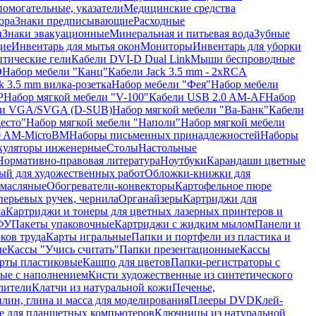
помогательные, указатели
Медицинские средства
ора
Знаки предписывающие
Расходные
ы
Знаки эвакуационные
Минеральная и питьевая вода
Зубные
ие
Инвентарь для мытья окон
Мониторы
Инвентарь для уборки
птические гели
Кабели DVI-D Dual Link
Мыши беспроводные
D
Набор мебели "Канц"
Кабели Jack 3.5 mm - 2xRCA
k 3.5 mm вилка-розетка
Набор мебели "Фея"
Набор мебели
P
Набор мягкой мебели "V-100"
Кабели USB 2.0 AM-AF
Набор
ли VGA/SVGA (D-SUB)
Набор мягкой мебели "Ва-Банк"
Кабели
есто"
Набор мягкой мебели "Наполи"
Набор мягкой мебели
0 AM-MicroBM
Наборы письменных принадлежностей
Наборы
куляторы инженерные
Столы
Настольные
Нормативно-правовая литература
Ноутбуки
Карандаши цветные
ый для художественных работ
Обложки-книжки для
 масляные
Обогреватели-конвекторы
Картофельное пюре
перьевых ручек, чернила
Органайзеры
Картриджи для
а
Картриджи и тонеры для цветных лазерных принтеров и
МФУ
Пакеты упаковочные
Картриджи с жидким мылом
Панели и
ков труда
Карты игральные
Папки и портфели из пластика и
ые
Кассы "Учись считать"
Папки презентационные
Кассы
рты пластиковые
Кашпо для цветов
Папки-регистраторы с
ые с наполнением
Кисти художественные из синтетического
лители
Клатчи из натуральной кожи
Печенье,
лин, глина и масса для моделирования
Плееры DVD
Клей-
е для планшетных компьютеров
Ключницы из натуральной