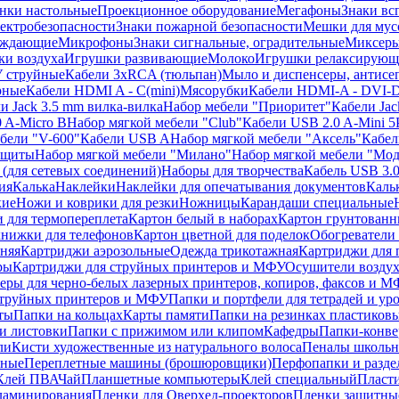
нки настольные
Проекционное оборудование
Мегафоны
Знаки вс
лектробезопасности
Знаки пожарной безопасности
Мешки для мус
еждающие
Микрофоны
Знаки сигнальные, оградительные
Миксер
и воздуха
Игрушки развивающие
Молоко
Игрушки релаксирующ
 струйные
Кабели 3xRCA (тюльпан)
Мыло и диспенсеры, антисе
рные
Кабели HDMI A - C(mini)
Мясорубки
Кабели HDMI-A - DVI-
и Jack 3.5 mm вилка-вилка
Набор мебели "Приоритет"
Кабели Jac
 A-Micro B
Набор мягкой мебели "Club"
Кабели USB 2.0 A-Mini 5
бели "V-600"
Кабели USB A
Набор мягкой мебели "Аксель"
Кабе
защиты
Набор мягкой мебели "Милано"
Набор мягкой мебели "Мод
(для сетевых соединений)
Наборы для творчества
Кабель USB 3.
ия
Калька
Наклейки
Наклейки для опечатывания документов
Каль
кие
Ножи и коврики для резки
Ножницы
Карандаши специальные
 для термопереплета
Картон белый в наборах
Картон грунтованн
нижки для телефонов
Картон цветной для поделок
Обогреватели
няя
Картриджи аэрозольные
Одежда трикотажная
Картриджи для 
ры
Картриджи для струйных принтеров и МФУ
Осушители воздух
еры для черно-белых лазерных принтеров, копиров, факсов и 
струйных принтеров и МФУ
Папки и портфели для тетрадей и уро
ты
Папки на кольцах
Карты памяти
Папки на резинках пластиков
и листовки
Папки с прижимом или клипом
Кафедры
Папки-конве
ли
Кисти художественные из натурального волоса
Пеналы школьн
ьные
Переплетные машины (брошюровщики)
Перфопапки и разде
Клей ПВА
Чай
Планшетные компьютеры
Клей специальный
Пласти
 ламинирования
Пленки для Оверхед-проекторов
Пленки защитны