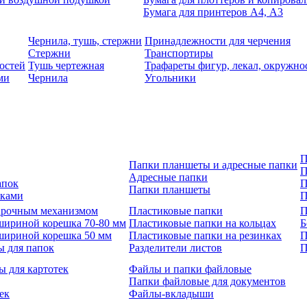
Бумага для принтеров А4, А3
Чернила, тушь, стержни
Принадлежности для черчения
Стержни
Транспортиры
остей
Тушь чертежная
Трафареты фигур, лекал, окружно
ми
Чернила
Угольники
П
Папки планшеты и адресные папки
П
Адресные папки
апок
П
Папки планшеты
зками
П
 арочным механизмом
Пластиковые папки
П
шириной корешка 70-80 мм
Пластиковые папки на кольцах
Б
шириной корешка 50 мм
Пластиковые папки на резинках
П
ы для папок
Разделители листов
П
ы для картотек
Файлы и папки файловые
Папки файловые для документов
ек
Файлы-вкладыши