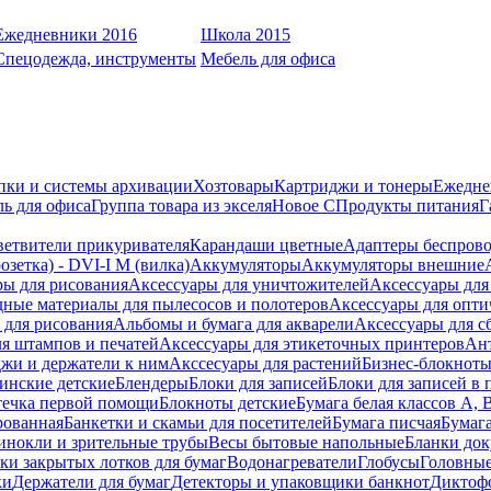
Ежедневники 2016
Школа 2015
Спецодежда, инструменты
Мебель для офиса
пки и системы архивации
Хозтовары
Картриджи и тонеры
Ежедне
ь для офиса
Группа товара из экселя
Новое С
Продукты питания
Г
ветвители прикуривателя
Карандаши цветные
Адаптеры беспрово
зетка) - DVI-I M (вилка)
Аккумуляторы
Аккумуляторы внешние
ры для рисования
Аксессуары для уничтожителей
Аксессуары для
дные материалы для пылесосов и полотеров
Аксессуары для опти
для рисования
Альбомы и бумага для акварели
Аксессуары для с
я штампов и печатей
Аксессуары для этикеточных принтеров
Ан
жи и держатели к ним
Акссесуары для растений
Бизнес-блокноты
инские детские
Блендеры
Блоки для записей
Блоки для записей в 
ечка первой помощи
Блокноты детские
Бумага белая классов А, 
рованная
Банкетки и скамьи для посетителей
Бумага писчая
Бумаг
инокли и зрительные трубы
Весы бытовые напольные
Бланки до
ки закрытых лотков для бумаг
Водонагреватели
Глобусы
Головны
ки
Держатели для бумаг
Детекторы и упаковщики банкнот
Диктоф