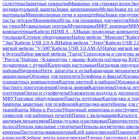
сплиттеры
Защитные покрытия
Машинки для стрижки волос
Зво
индивидуальной защиты
Знаки запрещающие
Мелки
Знаки по э
материалы
Микроволновые печи и кронштейны
Знаки предупр
пасты детские
Минимойки
Иглы для прошивки документов
Мойк
на улице
Музыкальные центры
Мультиварки
МФУ лазерные
МФУ
компьютерные
Кабели HDMI A - A
Мыши проводные компьюте
(тюльпан)
Сетевое оборудование
Набор мебели "Монолит"
Кабел
"Эко"
Кабели USB 2.0 A-B
Набор мебели "Этюд"
Кабели USB 2.0
мягкой мебели "V-500"
Кабели USB 3.0 AM-AF
Набор мягкой ме
в бухтах
Набор мягкой мебели "Гарда"
Спецодежда и средства 
"Ригель"
Наборы <Клавиатура + мышь>
Кабели-патчкорды RJ45 
подарочные с ручкой
Календари настольные
Наградная продукц
наборы
Наушники
Нити, шпагаты и иглы
Карандаши механичес
акварельные
Обложки для переплета
Телефоны и факсы
Обложки
планшетных компьютеров
Картон цветной в наборах
Обложки-к
быстрого приготовления
Одежда зимняя
Картридеры
Одежда лет
плоттеров
Орехи и сухофрукты
Освежители воздуха и диспенсе
МФУ
Торговое оборудование
Пакеты почтовые
Картриджи и тон
бамперы защитные для телефонов
Картриджи-контейнеры для 
ткани
Карты Мира и России
Уборочный инвентарь и инструмен
символов для наборных печатей
Папки с вкладышами
Каталоги 
арочным механизмом
Папки-уголки пластиковые
Пароочистите
волоса
Пеналы школьные створчатые
Пеналы-косметички школ
крекеры
Пистолеты-маркираторы
Клей канцелярский
Планинги
карандаш
Клейкие ленты канцелярские
Пленки (заготовки) для