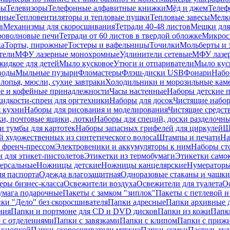
ры
Телевизоры
Телефонные алфавитные книжки
Мёд и джем
Телеф
енные
Тепловентиляторы и тепловые пушки
Тепловые завесы
Мелк
в
Механизмы для скоросшивания
Тетради 40-48 листов
Мешки для
оволновые печи
Тетради от 60 листов в твердой обложке
Микрос
ка
Торты, пирожные
Тостеры и вафельницы
Точилки
Мольберты и 
тели
МФУ лазерные монохромные
Удлинители сетевые
МФУ лазе
идкое для детей
Мыло кусковое
Утюги и отпариватели
Мыло куск
воды
Мыльные пузыри
Фломастеры
Флэш-диски USB
Фонари
Набо
лопья, мюсли, сухие завтраки
Холодильники и морозильные кам
е и кофейные принадлежности
Часы настенные
Наборы детские 
идкости-спреи для оргтехники
Наборы для досок
Чистящие набор
я кухни
Наборы для рисования и моделирования
Чистящие средст
и, почтовые ящики, лотки
Наборы для специй, доски разделочн
 тумбы для картотек
Наборы запасных грифелей для циркулей
Ш
й художественных из синтетического волоса
Штампы и печати
На
 френч-прессом
Электровеники и аккумуляторы к ним
Наборы ст
 для этикет-пистолетов
Этикетки из термобумаги
Этикетки само
ерсальные
Ножницы детские
Ножницы канцелярские
Нумератор
я паспорта
Одежда влагозащитная
Одноразовые стаканы и чашки
еры бизнес-класса
Освежители воздуха
Освежители для туалета
О
умага подарочные
Пакеты с замком "зиплок"
Пакеты с петлевой 
ки "Дело" без скоросшивателя
Папки адресные
Папки архивные д
ния
Папки и портмоне для CD и DVD дисков
Папки из кожи
Папк
 с отделениями
Папки с завязками
Папки с клипом
Папки с приж
 кнопкой
Папки-скоросшиватели мягкие
Папки-сумки
Пастель худ