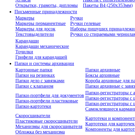
Открытки, грамоты, дипломы
Пакеты В4 (250х353мм)
Письменные принадлежности
Маркеры
Ручки
Маркеры перманентные
Ручки гелевые
Маркеры для досок
Наборы пишущих принадлежн
Текстовыделители
Ручки со стираемыми чернила
Карандаши
Карандаши механические
Точилки
Грифели для карандашей
Папки и системы архивации
Картонные папки
Папки архивные
Папки на резинках
Боксы архивные
Папки дело с завязками
Короба архивные для п
Папки с клапаном
Папки архивные с завя
Папки-регистраторы с
Папки-портфели для документов
Папки-регистраторы с 
Папки-портфели пластиковые
Папки-регистраторы с 
Папки-картотеки
Самоклеящиеся карман
Скоросшиватели
Картотеки и компонент
Пластиковые скоросшиватели
Картотеки для карточек
Механизмы для скоросшивателя
Компоненты для картот
Обложка без механизма