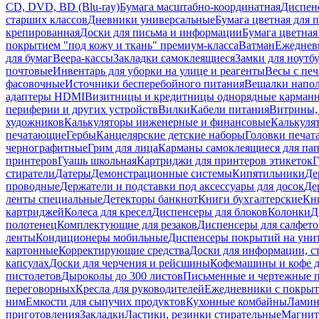
CD, DVD, BD (Blu-ray)
Бумага масштабно-координатная
Диспенс
старших классов
Дневники универсальные
Бумага цветная для 
крепированная
Доски для письма и информации
Бумага цветная
покрытием "под кожу и ткань" премиум-класса
Ватман
Ежеднев
для бумаг
Веера-кассы
Закладки самоклеящиеся
Замки для ноутб
почтовые
Инвентарь для уборки на улице и реагенты
Весы с печ
фасовочные
Источники бесперебойного питания
Вешалки напо
адаптеры HDMI
Визитницы и кредитницы однорядные карман
периферии и других устройств
Вилки
Кабели питания
Витрины, 
художников
Калькуляторы инженерные и финансовые
Калькуля
печатающие
Гербы
Канцелярские детские наборы
Головки печат
чернографитные
Грим для лица
Карманы самоклеящиеся для па
принтеров
Гуашь школьная
Картриджи для принтеров этикеток
Г
стиратели
Датеры
Демонстрационные системы
Кипятильники
Де
проводные
Держатели и подставки под аксессуары для досок
Де
ленты специальные
Детекторы банкнот
Книги бухгалтерские
Кн
картриджей
Колеса для кресел
Диспенсеры для блоков
Колонки
Д
полотенец
Комплектующие для резаков
Диспенсеры для салфето
ленты
Кондиционеры мобильные
Диспенсеры покрытий на уни
картонные
Корректирующие средства
Доски для информации, с
капсулах
Доски для черчения и рейсшины
Кофемашины и кофе д
пистолетов
Дыроколы до 300 листов
Письменные и чертежные 
переговорных
Кресла для руководителей
Ежедневники с покрыт
ним
Емкости для сыпучих продуктов
Кухонные комбайны
Ламин
приготовления
Закладки
Ластики, резинки стирательные
Магни