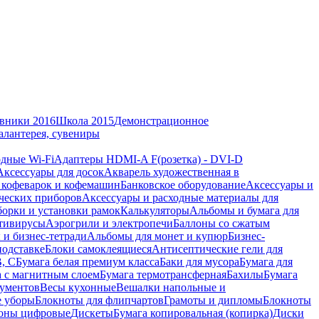
вники 2016
Школа 2015
Демонстрационное
алантерея, сувениры
дные Wi-Fi
Адаптеры HDMI-A F(розетка) - DVI-D
Аксессуары для досок
Акварель художественная в
 кофеварок и кофемашин
Банковское оборудование
Аксессуары и
ческих приборов
Аксессуары и расходные материалы для
борки и установки рамок
Калькуляторы
Альбомы и бумага для
тивирусы
Аэрогрили и электропечи
Баллоны со сжатым
 и бизнес-тетради
Альбомы для монет и купюр
Бизнес-
подставке
Блоки самоклеящиеся
Антисептические гели для
В, С
Бумага белая премиум класса
Баки для мусора
Бумага для
а с магнитным слоем
Бумага термотрансферная
Бахилы
Бумага
кументов
Весы кухонные
Вешалки напольные и
е уборы
Блокноты для флипчартов
Грамоты и дипломы
Блокноты
оны цифровые
Дискеты
Бумага копировальная (копирка)
Диски