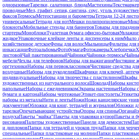
одноразовые
Тарелки, салатники, блюда
Мастихины
Текстмарке
проводные
Мел, графит, сепия, сангина, соус, уголь художеств
факсов
Термосы
Метеостанции и барометры
Тетради 12-24 листо
универсальные
Тетради для нот
Мешки полипропиленовые
Микр
блокноты
Мобильные стенды для баннеров
Товары для праздни
стартеры
Моноблоки
Туалетная бумага офисно-бытовая
Увлажни
жидкое
Упаковочные клейкие ленты и диспенсеры к ним
Мыло ж
хозяйственное детское
Фены для волос
Мыльницы
Фильтры для 
инкассации
Фотоальбомы
Фотобумага
Фотокамеры
Хлебопечки
Х
листовой
Чай пакетированный
Чайники
Чайники-термосы
Чайны
мебели
Чехлы для телефонов
Наборы для выжигания
Чистящие ж
оргтехники
Наборы для первоклассников
Чистящие средства дл
воздушные
Наборы для рукоделия
Шкафчики для ключей, аптечк
индивидуальные
Наборы для творчества с пластилином
Шкафы и
художественных из натурального волоса
Шоколад
Наборы кисте
напольные
Наборы с ежедневником
Экраны настенные
Наборы с
бумаги и картона
Наборы чертежные
Этикет-пистолеты
Этикетки
наборы из металла
Нити и ленты
Ножи
Ножи канцелярские унив
документов
Обложки для книг, тетрадей и журналов
Обложки дл
тарелки
Опечатывающие устройства
Опоры для спины
Органайз
воздуха
Пакеты "майка"
Пакеты для упаковки купюр
Пакеты и б
рисования
Палитры художественные
Панели для демосистем
Пап
и дипломов
Папки для тетрадей и уроков труда
Папки для черче
специальные
Папки пластиковые на молнии
Папки пластиковые
скоросшивателем
Папки-конверты на молнии
Папки-конверты с