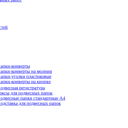
стей
апки-конверты
апки-конверты на молнии
апки-уголки пластиковые
апки-конверты на кнопке
одвесная регистратура
оксы для подвесных папок
одвесные папки стандартные А4
одставка для подвесных папок