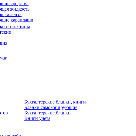
щие средства
щая жидкость
щая лента
ющие карандаши
жи и ножницы
тские
звия
умаг
Бухгалтерские бланки, книги
Бланки самокопирующие
отов
Бухгалтерские бланки
Книги учета
льных работ