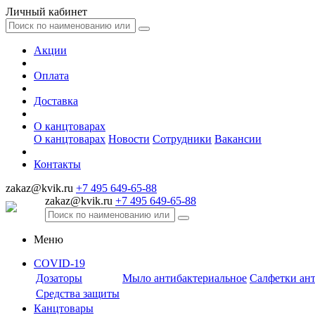
Личный кабинет
Акции
Оплата
Доставка
О канцтоварах
О канцтоварах
Новости
Сотрудники
Вакансии
Контакты
zakaz@kvik.ru
+7 495 649-65-88
zakaz@kvik.ru
+7 495 649-65-88
Меню
COVID-19
Дозаторы
Мыло антибактериальное
Салфетки ан
Средства защиты
Канцтовары