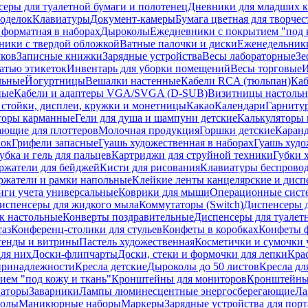
еры для туалетной бумаги и полотенец
Дневники для младших к
поделок
Клавиатуры
Документ-камеры
Бумага цветная для творчес
 форматная в наборах
Дыроколы
Ежедневники с покрытием "под к
ники с твердой обложкой
Ватные палочки и диски
Еженедельник
уков
Записные книжки
Зарядные устройства
Весы лабораторные
Зе
атью этикеток
Инвентарь для уборки помещений
Весы торговые
И
льные
Йогуртницы
Вешалки настенные
Кабели RCA (тюльпан)
Каб
ные
Кабели и адаптеры VGA/SVGA (D-SUB)
Визитницы настоль
стойки, дисплеи, кружки и монетницы
Какао
Календари
Гарниту
торы карманные
Гели для душа и шампуни детские
Калькуляторы 
ающие для плоттеров
Молочная продукция
Горшки детские
Каранд
пок
Грифели запасные
Гуашь художественная в наборах
Гуашь худо
убка и гель для пальцев
Картриджи для струйной техники
Губки 
ржатели для бейджей
Кисти для рисования
Клавиатуры беспрово
ржатели и рамки напольные
Клейкие ленты канцелярские и дисп
иги учета универсальные
Коврики для мыши
Операционные сист
испенсеры для жидкого мыла
Коммутаторы (Switch)
Диспенсеры д
к настольные
Конверты поздравительные
Диспенсеры для туалет
таз
Конференц-столики для стульев
Конфеты в коробках
Конфеты 
тенды и витрины
Пастель художественная
Косметички и сумочки 
ля них
Доски-флипчарты
Доски, стеки и формочки для лепки
Кра
принадлежности
Кресла детские
Дыроколы до 50 листов
Кресла дл
ием "под кожу и ткань"
Кронштейны для мониторов
Кронштейны-
аторы
Заварники
Лампы люминесцентные энергосберегающие
Ла
толы
Маникюрные наборы
Маркеры
Зарядные устройства для пор