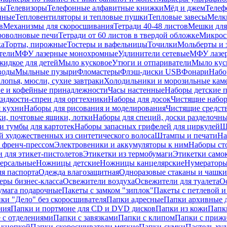
ры
Телевизоры
Телефонные алфавитные книжки
Мёд и джем
Телеф
енные
Тепловентиляторы и тепловые пушки
Тепловые завесы
Мелк
в
Механизмы для скоросшивания
Тетради 40-48 листов
Мешки для
оволновые печи
Тетради от 60 листов в твердой обложке
Микрос
ка
Торты, пирожные
Тостеры и вафельницы
Точилки
Мольберты и 
тели
МФУ лазерные монохромные
Удлинители сетевые
МФУ лазе
идкое для детей
Мыло кусковое
Утюги и отпариватели
Мыло куск
воды
Мыльные пузыри
Фломастеры
Флэш-диски USB
Фонари
Набо
лопья, мюсли, сухие завтраки
Холодильники и морозильные кам
е и кофейные принадлежности
Часы настенные
Наборы детские 
идкости-спреи для оргтехники
Наборы для досок
Чистящие набор
я кухни
Наборы для рисования и моделирования
Чистящие средст
и, почтовые ящики, лотки
Наборы для специй, доски разделочн
 тумбы для картотек
Наборы запасных грифелей для циркулей
Ш
й художественных из синтетического волоса
Штампы и печати
На
 френч-прессом
Электровеники и аккумуляторы к ним
Наборы ст
 для этикет-пистолетов
Этикетки из термобумаги
Этикетки само
ерсальные
Ножницы детские
Ножницы канцелярские
Нумератор
я паспорта
Одежда влагозащитная
Одноразовые стаканы и чашки
еры бизнес-класса
Освежители воздуха
Освежители для туалета
О
умага подарочные
Пакеты с замком "зиплок"
Пакеты с петлевой 
ки "Дело" без скоросшивателя
Папки адресные
Папки архивные д
ния
Папки и портмоне для CD и DVD дисков
Папки из кожи
Папк
 с отделениями
Папки с завязками
Папки с клипом
Папки с приж
 кнопкой
Папки-скоросшиватели мягкие
Папки-сумки
Пастель худ