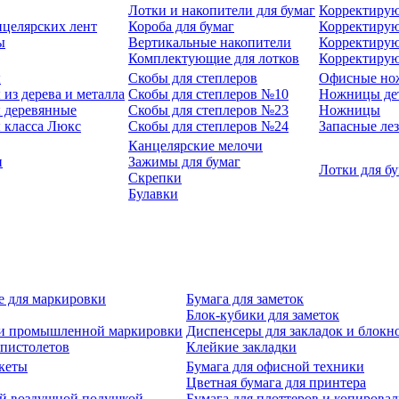
Лотки и накопители для бумаг
Корректирую
нцелярских лент
Короба для бумаг
Корректирую
ы
Вертикальные накопители
Корректирую
Комплектующие для лотков
Корректиру
ы
Скобы для степлеров
Офисные но
из дерева и металла
Скобы для степлеров №10
Ножницы де
 деревянные
Скобы для степлеров №23
Ножницы
 класса Люкс
Скобы для степлеров №24
Запасные ле
Канцелярские мелочи
и
Зажимы для бумаг
Лотки для б
Скрепки
Булавки
е для маркировки
Бумага для заметок
Блок-кубики для заметок
й и промышленной маркировки
Диспенсеры для закладок и блокн
-пистолетов
Клейкие закладки
кеты
Бумага для офисной техники
Цветная бумага для принтера
ой воздушной подушкой
Бумага для плоттеров и копирова