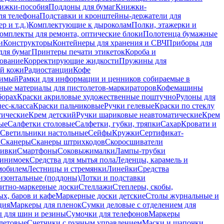
ижки-пособия
Поддоны для бумаг
Книжки-
ля телефона
Подставки и кронштейны-держатели для
 и т.д.)
Комплектующие к дыроколам
Полки, этажерки и
омплекты для ремонта, оптические блоки
Полотенца бумажные
и
Конструкторы
Контейнеры для хранения и СВЧ
Приборы для
для бумаг
Принтеры печати этикеток
Короба и
ование
Корректирующие жидкости
Пружины для
ой кожи
Радиостанции
Кофе
римый
Рамки для информации и ценников собираемые в
ные материалы для пистолетов-маркираторов
Кофемашины
борах
Краски акриловые художественные поштучно
Рулоны для
ес-класса
Краски пальчиковые
Ручки гелевые
Краски по стеклу
тические
Крем детский
Ручки шариковые неавтоматические
Крем
ые
Салфетки столовые
Салфетки, губки, тряпки
Сахар
Кровати и
Светильники настольные
Сейфы
Кружки
Сертификат-
ы
Сканеры
Сканеры штрихкодов
Скоросшиватели
ивки
Смартфоны
Соковыжималки
Лампы-трубки
минимоек
Средства для мытья пола
Леденцы, карамель и
омобилем
Лестницы и стремянки
Линейки
Средства
изонтальные (поддоны)
Лотки и подставки
итно-маркерные доски
Стеллажи
Степлеры, скобы,
х, баров и кафе
Маркерные доски детские
Столы журнальные и
ция
Маркеры для пленок
Сумки деловые с отделением для
 для шин и резины
Сумочки для телефонов
Маркеры
летовые
Счетчики с ручным управлением
Маски и шапочки