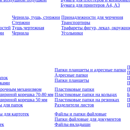
Бумага для принтеров А4, А3
Чернила, тушь, стержни
Принадлежности для черчения
Стержни
Транспортиры
остей
Тушь чертежная
Трафареты фигур, лекал, окружно
ми
Чернила
Угольники
П
Папки планшеты и адресные папки
П
Адресные папки
апок
П
Папки планшеты
зками
П
 арочным механизмом
Пластиковые папки
П
шириной корешка 70-80 мм
Пластиковые папки на кольцах
Б
шириной корешка 50 мм
Пластиковые папки на резинках
П
ы для папок
Разделители листов
П
ы для картотек
Файлы и папки файловые
Папки файловые для документов
ек
Файлы-вкладыши