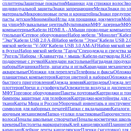
сплиттеры
Защитные покрытия
Машинки для стрижки волос
Зво
индивидуальной защиты
Знаки запрещающие
Мелки
Знаки по э
материалы
Микроволновые печи и кронштейны
Знаки предупр
пасты детские
Минимойки
Иглы для прошивки документов
Мойк
на улице
Музыкальные центры
Мультиварки
МФУ лазерные
МФУ
компьютерные
Кабели HDMI A - A
Мыши проводные компьюте
(тюльпан)
Сетевое оборудование
Набор мебели "Монолит"
Кабел
"Эко"
Кабели USB 2.0 A-B
Набор мебели "Этюд"
Кабели USB 2.0
мягкой мебели "V-500"
Кабели USB 3.0 AM-AF
Набор мягкой ме
в бухтах
Набор мягкой мебели "Гарда"
Спецодежда и средства 
"Ригель"
Наборы <Клавиатура + мышь>
Кабели-патчкорды RJ45 
подарочные с ручкой
Календари настольные
Наградная продукц
наборы
Наушники
Нити, шпагаты и иглы
Карандаши механичес
акварельные
Обложки для переплета
Телефоны и факсы
Обложки
планшетных компьютеров
Картон цветной в наборах
Обложки-к
быстрого приготовления
Одежда зимняя
Картридеры
Одежда лет
плоттеров
Орехи и сухофрукты
Освежители воздуха и диспенсе
МФУ
Торговое оборудование
Пакеты почтовые
Картриджи и тон
бамперы защитные для телефонов
Картриджи-контейнеры для 
ткани
Карты Мира и России
Уборочный инвентарь и инструмен
символов для наборных печатей
Папки с вкладышами
Каталоги 
арочным механизмом
Папки-уголки пластиковые
Пароочистите
волоса
Пеналы школьные створчатые
Пеналы-косметички школ
крекеры
Пистолеты-маркираторы
Клей канцелярский
Планинги
карандаш
Клейкие ленты канцелярские
Пленки (заготовки) для