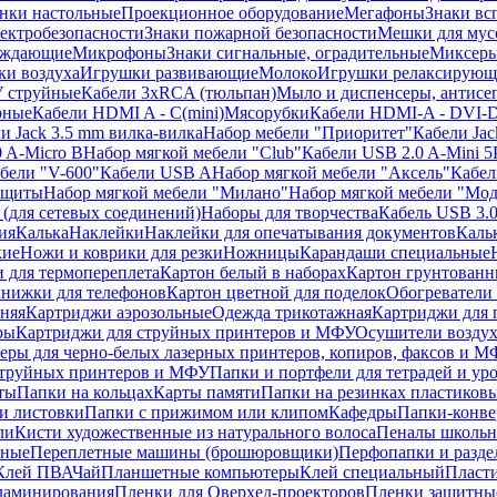
нки настольные
Проекционное оборудование
Мегафоны
Знаки вс
лектробезопасности
Знаки пожарной безопасности
Мешки для мус
еждающие
Микрофоны
Знаки сигнальные, оградительные
Миксер
и воздуха
Игрушки развивающие
Молоко
Игрушки релаксирующ
 струйные
Кабели 3xRCA (тюльпан)
Мыло и диспенсеры, антисе
рные
Кабели HDMI A - C(mini)
Мясорубки
Кабели HDMI-A - DVI-
и Jack 3.5 mm вилка-вилка
Набор мебели "Приоритет"
Кабели Jac
 A-Micro B
Набор мягкой мебели "Club"
Кабели USB 2.0 A-Mini 5
бели "V-600"
Кабели USB A
Набор мягкой мебели "Аксель"
Кабе
защиты
Набор мягкой мебели "Милано"
Набор мягкой мебели "Мод
(для сетевых соединений)
Наборы для творчества
Кабель USB 3.
ия
Калька
Наклейки
Наклейки для опечатывания документов
Каль
кие
Ножи и коврики для резки
Ножницы
Карандаши специальные
 для термопереплета
Картон белый в наборах
Картон грунтованн
нижки для телефонов
Картон цветной для поделок
Обогреватели
няя
Картриджи аэрозольные
Одежда трикотажная
Картриджи для 
ры
Картриджи для струйных принтеров и МФУ
Осушители воздух
еры для черно-белых лазерных принтеров, копиров, факсов и 
струйных принтеров и МФУ
Папки и портфели для тетрадей и уро
ты
Папки на кольцах
Карты памяти
Папки на резинках пластиков
и листовки
Папки с прижимом или клипом
Кафедры
Папки-конве
ли
Кисти художественные из натурального волоса
Пеналы школьн
ьные
Переплетные машины (брошюровщики)
Перфопапки и разде
Клей ПВА
Чай
Планшетные компьютеры
Клей специальный
Пласти
 ламинирования
Пленки для Оверхед-проекторов
Пленки защитны