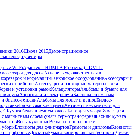
вники 2016
Школа 2015
Демонстрационное
алантерея, сувениры
дные Wi-Fi
Адаптеры HDMI-A F(розетка) - DVI-D
Аксессуары для досок
Акварель художественная в
 кофеварок и кофемашин
Банковское оборудование
Аксессуары и
ческих приборов
Аксессуары и расходные материалы для
борки и установки рамок
Калькуляторы
Альбомы и бумага для
тивирусы
Аэрогрили и электропечи
Баллоны со сжатым
 и бизнес-тетради
Альбомы для монет и купюр
Бизнес-
подставке
Блоки самоклеящиеся
Антисептические гели для
В, С
Бумага белая премиум класса
Баки для мусора
Бумага для
а с магнитным слоем
Бумага термотрансферная
Бахилы
Бумага
кументов
Весы кухонные
Вешалки напольные и
е уборы
Блокноты для флипчартов
Грамоты и дипломы
Блокноты
оны цифровые
Дискеты
Бумага копировальная (копирка)
Диски