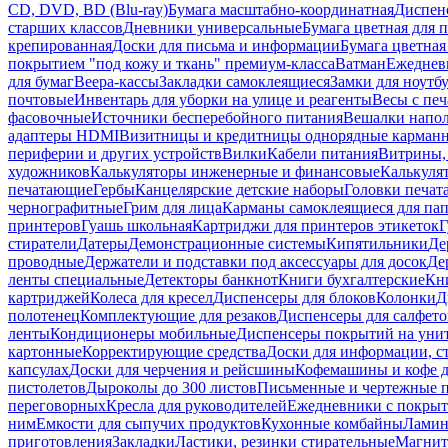
CD, DVD, BD (Blu-ray)
Бумага масштабно-координатная
Диспенс
старших классов
Дневники универсальные
Бумага цветная для 
крепированная
Доски для письма и информации
Бумага цветная
покрытием "под кожу и ткань" премиум-класса
Ватман
Ежеднев
для бумаг
Веера-кассы
Закладки самоклеящиеся
Замки для ноутб
почтовые
Инвентарь для уборки на улице и реагенты
Весы с печ
фасовочные
Источники бесперебойного питания
Вешалки напо
адаптеры HDMI
Визитницы и кредитницы однорядные карман
периферии и других устройств
Вилки
Кабели питания
Витрины, 
художников
Калькуляторы инженерные и финансовые
Калькуля
печатающие
Гербы
Канцелярские детские наборы
Головки печат
чернографитные
Грим для лица
Карманы самоклеящиеся для па
принтеров
Гуашь школьная
Картриджи для принтеров этикеток
Г
стиратели
Датеры
Демонстрационные системы
Кипятильники
Де
проводные
Держатели и подставки под аксессуары для досок
Де
ленты специальные
Детекторы банкнот
Книги бухгалтерские
Кн
картриджей
Колеса для кресел
Диспенсеры для блоков
Колонки
Д
полотенец
Комплектующие для резаков
Диспенсеры для салфето
ленты
Кондиционеры мобильные
Диспенсеры покрытий на уни
картонные
Корректирующие средства
Доски для информации, с
капсулах
Доски для черчения и рейсшины
Кофемашины и кофе д
пистолетов
Дыроколы до 300 листов
Письменные и чертежные 
переговорных
Кресла для руководителей
Ежедневники с покрыт
ним
Емкости для сыпучих продуктов
Кухонные комбайны
Ламин
приготовления
Закладки
Ластики, резинки стирательные
Магни