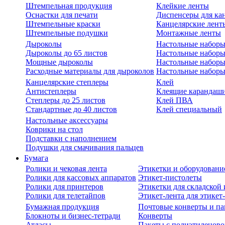
Штемпельная продукция
Клейкие ленты
Оснастки для печати
Диспенсеры для ка
Штемпельные краски
Канцелярские лент
Штемпельные подушки
Монтажные ленты
Дыроколы
Настольные набор
Дыроколы до 65 листов
Настольные наборы 
Мощные дыроколы
Настольные наборы
Расходные материалы для дыроколов
Настольные наборы
Канцелярские степлеры
Клей
Антистеплеры
Клеящие карандаш
Степлеры до 25 листов
Клей ПВА
Стандартные до 40 листов
Клей специальный
Настольные аксессуары
Коврики на стол
Подставки с наполнением
Подушки для смачивания пальцев
Бумага
Ролики и чековая лента
Этикетки и оборудовани
Ролики для кассовых аппаратов
Этикет-пистолеты
Ролики для принтеров
Этикетки для складско
Ролики для телетайпов
Этикет-лента для этикет
Бумажная продукция
Почтовые конверты и па
Блокноты и бизнес-тетради
Конверты
Атласы
Пакеты с полиэтиленов