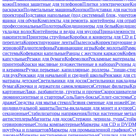
кожи
Пленки защитные для телефонов
Плитки электрические
Кн
раскраски
Подметальные машины
Кнопки
Подставки для настол
проектора
Подставки напольные (под системный блок, уничтожи
ящики для обуви
Комплекты для ремонта, контейнеры для отра
профессиональные
Полотеры
Кондиционеры для белья
Кондицио
укладки волос
Контейнеры и ведра для мусора
Принадлежности 
накопители
Принтеры струйные
Коробки и конверты для CD и
переплета
Корректирующие ленты
Пылесосы
Корректирующие р
зерновой
Радиотелефоны
Развивающие игры
Кофе молотый
Рамк
системы
Кофеварки капельные
Ранцы с жестким каркасом
Кофев
капсульные
Резаки для бумаги
Кофемолки
Рекламные материалы 
принтера
Краски масляные художественные в наборах
Рулоны д
и керамике
Ручки перьевые, капиллярные, роллеры, "пиши-сти
для рук
Рюкзаки для начальной и средней школы
Рюкзаки для ст
матрацы детские
Светильники для досок
Светильники накладны
бумага
Крючки и держатели самоклеящиеся
Сетевые фильтры
Кр
картонные
Лаки, разбавители, грунты и прочие
Скоросшиватели
люминесцентные и стартеры
Соль
Ланч-боксы
Сплит-системы
Ср
драже
Средства для мытья стекол
Лезвия сменные для ножей
Сре
индивидуальной защиты
Листы-вкладыши для монет и купюр
С
секционные
Стабилизаторы напряжения
Лотки настенные мета
антистеплеры
Магниты для досок
Стержни, чернила, тушь
Стойк
сервировочные
Столы компьютерные
Маркеры для CD и DVD
М
ноутбука и планшетов
Маркеры для промышленной графики
Су
лаковые
Маркеры нестираемые перманентные
Сушилки для рук