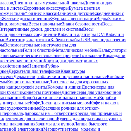
лассов
Дневники для музыкальной школы
Дневники для
тва в листах
Дорожные аксессуары
Бумага цветная
ожу и ткань" бизнес-класса
Ванночки детские
Ежедневники с
и
Жесткие диски внешние
Журналы регистрации
Ведра
Зажимы
фир, мармелад
Весы напольные
Знаки безопасности
Весы
нтерактивные доски, дисплеи и системы
Весы
ели для сетевых соединений
Кабели и адаптеры DVI
Кабели и
ные
Визитницы-картотеки
Кабели и хабы USB для подключения
ры
Вспомогательные инструменты для
настольные
Гели и блестки
Металлическая мебель
Калькуляторы
аши механические и запасные грифели
Готовальни
Карандаши
жественная поштучно
Картриджи для матричных
хозяйственные
Напитки
Губки-
дные
Держатели для телефонов
Клавиатуры
енсеры
Держатели, таблички и подставки настольные
Клейкие
емы
Коврики настольные
Диспенсеры для аэрозольных
ля канцелярской ленты
Комоды и ящики
Диспенсеры для
ной бумаги
Конверты почтовые
Диспенсеры для упаковочной
фасованные
Короба архивные и папки с завязками
Коробки
универсальные
Кофе
Доски для письма мелом
Кофе и какао в
ски художественные
Красящие ролики для этикет-
я персонала
Дыроколы на 1 отверстие
Кресла для приемных и
крепления для телевизоров
Кулеры для воды и аксессуары к
мпы накаливания
Зажимы для купюр
Лапша быстрого
тативной электроники
Маршрутизаторы, модемы и