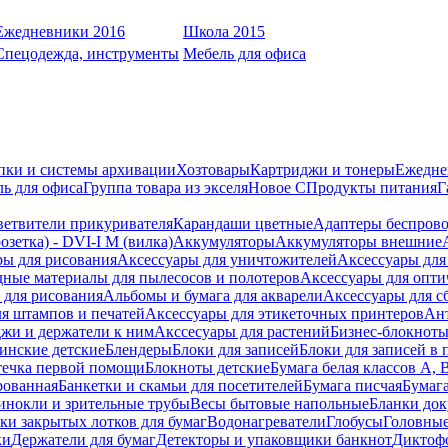
Ежедневники 2016
Школа 2015
Спецодежда, инструменты
Мебель для офиса
пки и системы архивации
Хозтовары
Картриджи и тонеры
Ежедне
ь для офиса
Группа товара из экселя
Новое С
Продукты питания
Г
ветвители прикуривателя
Карандаши цветные
Адаптеры беспрово
зетка) - DVI-I M (вилка)
Аккумуляторы
Аккумуляторы внешние
ры для рисования
Аксессуары для уничтожителей
Аксессуары для
дные материалы для пылесосов и полотеров
Аксессуары для опти
для рисования
Альбомы и бумага для акварели
Аксессуары для с
я штампов и печатей
Аксессуары для этикеточных принтеров
Ан
жи и держатели к ним
Акссесуары для растений
Бизнес-блокноты
инские детские
Блендеры
Блоки для записей
Блоки для записей в 
ечка первой помощи
Блокноты детские
Бумага белая классов А, 
рованная
Банкетки и скамьи для посетителей
Бумага писчая
Бумаг
инокли и зрительные трубы
Весы бытовые напольные
Бланки до
ки закрытых лотков для бумаг
Водонагреватели
Глобусы
Головны
ки
Держатели для бумаг
Детекторы и упаковщики банкнот
Диктоф