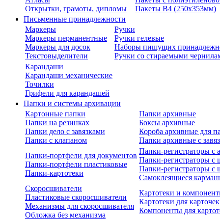
Открытки, грамоты, дипломы
Пакеты В4 (250х353мм)
Письменные принадлежности
Маркеры
Ручки
Маркеры перманентные
Ручки гелевые
Маркеры для досок
Наборы пишущих принадлежн
Текстовыделители
Ручки со стираемыми чернила
Карандаши
Карандаши механические
Точилки
Грифели для карандашей
Папки и системы архивации
Картонные папки
Папки архивные
Папки на резинках
Боксы архивные
Папки дело с завязками
Короба архивные для п
Папки с клапаном
Папки архивные с завя
Папки-регистраторы с
Папки-портфели для документов
Папки-регистраторы с 
Папки-портфели пластиковые
Папки-регистраторы с 
Папки-картотеки
Самоклеящиеся карман
Скоросшиватели
Картотеки и компонент
Пластиковые скоросшиватели
Картотеки для карточек
Механизмы для скоросшивателя
Компоненты для картот
Обложка без механизма