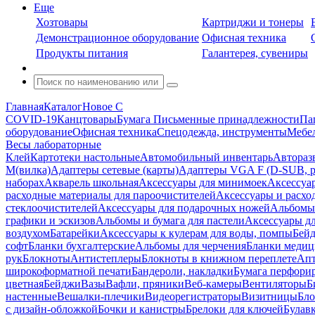
Еще
Хозтовары
Картриджи и тонеры
Демонстрационное оборудование
Офисная техника
Продукты питания
Галантерея, сувениры
Главная
Каталог
Новое С
COVID-19
Канцтовары
Бумага
Письменные принадлежности
Па
оборудование
Офисная техника
Спецодежда, инструменты
Мебел
Весы лабораторные
Клей
Картотеки настольные
Автомобильный инвентарь
Автораз
M(вилка)
Адаптеры сетевые (карты)
Адаптеры VGA F (D-SUB, ро
наборах
Акварель школьная
Аксессуары для минимоек
Аксессуа
расходные материалы для пароочистителей
Аксессуары и расхо
стеклоочистителей
Аксессуары для подарочных ножей
Альбомы 
графики и эскизов
Альбомы и бумага для пастели
Аксессуары дл
воздухом
Батарейки
Аксессуары к кулерам для воды, помпы
Бейд
софт
Бланки бухгалтерские
Альбомы для черчения
Бланки медиц
рук
Блокноты
Антистеплеры
Блокноты в книжном переплете
Апт
широкоформатной печати
Бандероли, накладки
Бумага перфори
цветная
Бейджи
Вазы
Вафли, пряники
Веб-камеры
Вентиляторы
Б
настенные
Вешалки-плечики
Видеорегистраторы
Визитницы
Бло
с дизайн-обложкой
Бочки и канистры
Брелоки для ключей
Булав