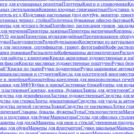
иги для кулинарных рецептов
Плоттеры
Книги и справочники
Кн
ьных светильников
Коврики входные грязезащитные
Подставки д
тель ит.д.)
Подставки настольные (под ноутбук, монитор, принтер
ботанных чернил, стойки
Полотенца бумажные офисно-бытовые
К
неры для детского белья
Портфолио, расписания уроков, закладк
для черчения
Принтеры лазерные
Принтеры матричные
Корзины 
 DVD дисков
Проекторы мультимедийные
Противокражное оборуд
учки
Пылеуловители
Радиобудильники
Косметички из натуральн
и для дипломов, сертификатов, грамот, фотографий
Кофе раство
арки рожковые
Распылители
Кофемашины автоматические
Расход
для работы с клиентами
Краски акриловые художественные в на
ля факсов
Краски масляные художественные поштучно
Ручки бизн
рай"
Краски по ткани
Ручки подарочные
Ручки шариковые автома
аршеклассников и студентов
Кресла для посетителей многоместн
е и линейные
Кронштейны-крепления для микроволновых печей
ышки для МФУ
Кубки и призы
Системные блоки
Кулеры для вод
 пластиковые
Скрепки, кнопки, булавки
Лампы для детекторов
Сл
едства для дезинфекции
Ластики художественные
Средства для 
дства для стирки
Ленты декоративные
Средства для ухода за авт
редства личной гигиены
Ложки
Средства от насекомых
Лотки гор
ллические
Стаканы, бокалы, фужеры
Лупы
Стеклоочистители
Магн
и и подставки для бумаг
Маринаторы
Столы для офисных столовы
аркеры для досок
Маркеры для окон и стекла
Сувенирная продук
мки для обуви
Маркеры для флипчартов
Сумки школьные
Маркеры
Маркеры по ткани
Счетчики банкнот и монет
Маркеры ультрафио