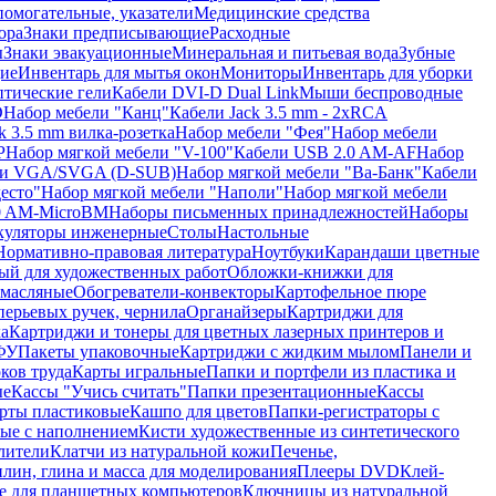
помогательные, указатели
Медицинские средства
ора
Знаки предписывающие
Расходные
ы
Знаки эвакуационные
Минеральная и питьевая вода
Зубные
ие
Инвентарь для мытья окон
Мониторы
Инвентарь для уборки
птические гели
Кабели DVI-D Dual Link
Мыши беспроводные
D
Набор мебели "Канц"
Кабели Jack 3.5 mm - 2xRCA
k 3.5 mm вилка-розетка
Набор мебели "Фея"
Набор мебели
P
Набор мягкой мебели "V-100"
Кабели USB 2.0 AM-AF
Набор
ли VGA/SVGA (D-SUB)
Набор мягкой мебели "Ва-Банк"
Кабели
есто"
Набор мягкой мебели "Наполи"
Набор мягкой мебели
0 AM-MicroBM
Наборы письменных принадлежностей
Наборы
куляторы инженерные
Столы
Настольные
Нормативно-правовая литература
Ноутбуки
Карандаши цветные
ый для художественных работ
Обложки-книжки для
 масляные
Обогреватели-конвекторы
Картофельное пюре
перьевых ручек, чернила
Органайзеры
Картриджи для
а
Картриджи и тонеры для цветных лазерных принтеров и
МФУ
Пакеты упаковочные
Картриджи с жидким мылом
Панели и
ков труда
Карты игральные
Папки и портфели из пластика и
ые
Кассы "Учись считать"
Папки презентационные
Кассы
рты пластиковые
Кашпо для цветов
Папки-регистраторы с
ые с наполнением
Кисти художественные из синтетического
лители
Клатчи из натуральной кожи
Печенье,
лин, глина и масса для моделирования
Плееры DVD
Клей-
е для планшетных компьютеров
Ключницы из натуральной