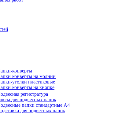
стей
апки-конверты
апки-конверты на молнии
апки-уголки пластиковые
апки-конверты на кнопке
одвесная регистратура
оксы для подвесных папок
одвесные папки стандартные А4
одставка для подвесных папок