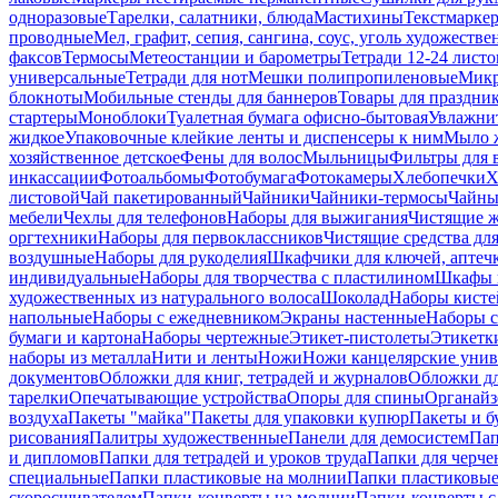
одноразовые
Тарелки, салатники, блюда
Мастихины
Текстмарке
проводные
Мел, графит, сепия, сангина, соус, уголь художеств
факсов
Термосы
Метеостанции и барометры
Тетради 12-24 листо
универсальные
Тетради для нот
Мешки полипропиленовые
Микр
блокноты
Мобильные стенды для баннеров
Товары для праздни
стартеры
Моноблоки
Туалетная бумага офисно-бытовая
Увлажни
жидкое
Упаковочные клейкие ленты и диспенсеры к ним
Мыло ж
хозяйственное детское
Фены для волос
Мыльницы
Фильтры для 
инкассации
Фотоальбомы
Фотобумага
Фотокамеры
Хлебопечки
Х
листовой
Чай пакетированный
Чайники
Чайники-термосы
Чайны
мебели
Чехлы для телефонов
Наборы для выжигания
Чистящие ж
оргтехники
Наборы для первоклассников
Чистящие средства дл
воздушные
Наборы для рукоделия
Шкафчики для ключей, аптечк
индивидуальные
Наборы для творчества с пластилином
Шкафы и
художественных из натурального волоса
Шоколад
Наборы кисте
напольные
Наборы с ежедневником
Экраны настенные
Наборы с
бумаги и картона
Наборы чертежные
Этикет-пистолеты
Этикетки
наборы из металла
Нити и ленты
Ножи
Ножи канцелярские унив
документов
Обложки для книг, тетрадей и журналов
Обложки дл
тарелки
Опечатывающие устройства
Опоры для спины
Органайз
воздуха
Пакеты "майка"
Пакеты для упаковки купюр
Пакеты и б
рисования
Палитры художественные
Панели для демосистем
Пап
и дипломов
Папки для тетрадей и уроков труда
Папки для черче
специальные
Папки пластиковые на молнии
Папки пластиковые
скоросшивателем
Папки-конверты на молнии
Папки-конверты с