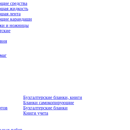
щие средства
щая жидкость
щая лента
ющие карандаши
жи и ножницы
тские
звия
умаг
Бухгалтерские бланки, книги
Бланки самокопирующие
отов
Бухгалтерские бланки
Книги учета
льных работ