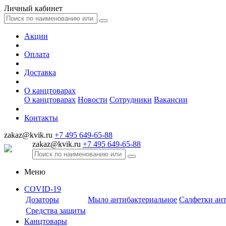
Личный кабинет
Акции
Оплата
Доставка
О канцтоварах
О канцтоварах
Новости
Сотрудники
Вакансии
Контакты
zakaz@kvik.ru
+7 495 649-65-88
zakaz@kvik.ru
+7 495 649-65-88
Меню
COVID-19
Дозаторы
Мыло антибактериальное
Салфетки ан
Средства защиты
Канцтовары