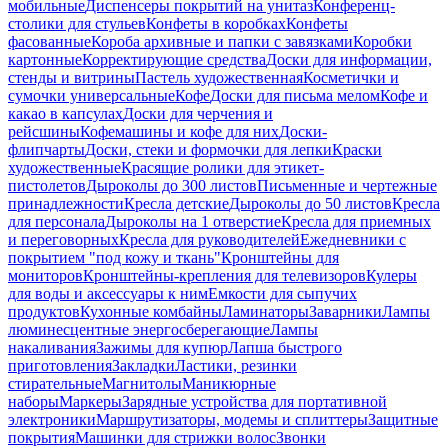
мобильные
Диспенсеры покрытий на унитаз
Конференц-
столики для стульев
Конфеты в коробках
Конфеты
фасованные
Короба архивные и папки с завязками
Коробки
картонные
Корректирующие средства
Доски для информации,
стенды и витрины
Пастель художественная
Косметички и
сумочки универсальные
Кофе
Доски для письма мелом
Кофе и
какао в капсулах
Доски для черчения и
рейсшины
Кофемашины и кофе для них
Доски-
флипчарты
Доски, стеки и формочки для лепки
Краски
художественные
Красящие ролики для этикет-
пистолетов
Дыроколы до 300 листов
Письменные и чертежные
принадлежности
Кресла детские
Дыроколы до 50 листов
Кресла
для персонала
Дыроколы на 1 отверстие
Кресла для приемных
и переговорных
Кресла для руководителей
Ежедневники с
покрытием "под кожу и ткань"
Кронштейны для
мониторов
Кронштейны-крепления для телевизоров
Кулеры
для воды и аксессуары к ним
Емкости для сыпучих
продуктов
Кухонные комбайны
Ламинаторы
Заварники
Лампы
люминесцентные энергосберегающие
Лампы
накаливания
Зажимы для купюр
Лапша быстрого
приготовления
Закладки
Ластики, резинки
стирательные
Магнитолы
Маникюрные
наборы
Маркеры
Зарядные устройства для портативной
электроники
Маршрутизаторы, модемы и сплиттеры
Защитные
покрытия
Машинки для стрижки волос
Звонки