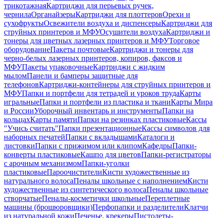
трикотажная
Картриджи для перьевых ручек,
чернила
Органайзеры
Картриджи для плоттеров
Орехи и
сухофрукты
Освежители воздуха и диспенсеры
Картриджи для
струйных принтеров и МФУ
Осушители воздуха
Картриджи и
тонеры для цветных лазерных принтеров и МФУ
Торговое
оборудование
Пакеты почтовые
Картриджи и тонеры для
черно-белых лазерных принтеров, копиров, факсов и
МФУ
Пакеты упаковочные
Картриджи с жидким
мылом
Панели и бамперы защитные для
телефонов
Картриджи-контейнеры для струйных принтеров и
МФУ
Папки и портфели для тетрадей и уроков труда
Карты
игральные
Папки и портфели из пластика и ткани
Карты Мира
и России
Уборочный инвентарь и инструменты
Папки на
кольцах
Карты памяти
Папки на резинках пластиковые
Кассы
"Учись считать"
Папки презентационные
Кассы символов для
наборных печатей
Папки с вкладышами
Каталоги и
листовки
Папки с прижимом или клипом
Кафедры
Папки-
конверты пластиковые
Кашпо для цветов
Папки-регистраторы
с арочным механизмом
Папки-уголки
пластиковые
Пароочистители
Кисти художественные из
натурального волоса
Пеналы школьные с наполнением
Кисти
художественные из синтетического волоса
Пеналы школьные
створчатые
Пеналы-косметички школьные
Переплетные
машины (брошюровщики)
Перфопапки и разделители
Клатчи
из натуральной кожи
Печенье, крекеры
Пистолеты-