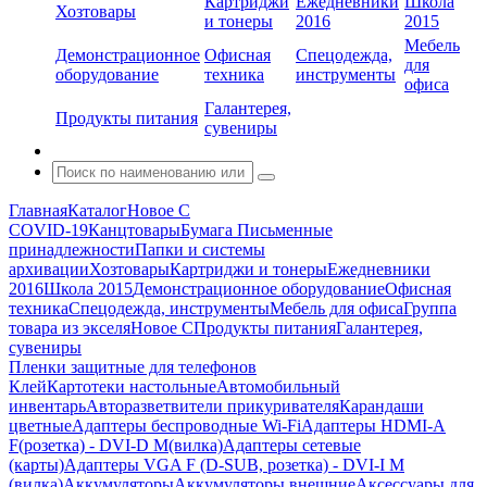
Картриджи
Ежедневники
Школа
Хозтовары
и тонеры
2016
2015
Мебель
Демонстрационное
Офисная
Спецодежда,
для
оборудование
техника
инструменты
офиса
Галантерея,
Продукты питания
сувениры
Главная
Каталог
Новое С
COVID-19
Канцтовары
Бумага
Письменные
принадлежности
Папки и системы
архивации
Хозтовары
Картриджи и тонеры
Ежедневники
2016
Школа 2015
Демонстрационное оборудование
Офисная
техника
Спецодежда, инструменты
Мебель для офиса
Группа
товара из экселя
Новое С
Продукты питания
Галантерея,
сувениры
Пленки защитные для телефонов
Клей
Картотеки настольные
Автомобильный
инвентарь
Авторазветвители прикуривателя
Карандаши
цветные
Адаптеры беспроводные Wi-Fi
Адаптеры HDMI-A
F(розетка) - DVI-D M(вилка)
Адаптеры сетевые
(карты)
Адаптеры VGA F (D-SUB, розетка) - DVI-I M
(вилка)
Аккумуляторы
Аккумуляторы внешние
Аксессуары для