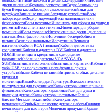
обложкой
Ватные палочки и диски
Еженедельники
Жесткие
диски внешние
Журналы регистрации
Ведра
Зажимы для
бумаг
Веера-кассы
Закладки самоклеящиеся
Замки для
ноутбуков
Записные книжки
Зарядные устройства
Весы
лабораторные
Зефир, мармелад
Весы напольные
Знаки
безопасности
Весы почтовые
Инвентарь для уборки на улице и
реагенты
Весы с печатью этикеток
Инвентарь для уборки
помещений
Весы торговые
Интерактивные доски, дисплеи и
системы
Весы фасовочные
Источники бесперебойного
питания
Вешалки напольные
Йогуртницы
Вешалки
настенные
Кабели RCA (тюльпан)
Кабели для сетевых
соединений
Кабели и адаптеры DVI
Кабели и адаптеры
HDMI
Визитницы и кредитницы однорядные
карманные
Кабели и адаптеры VGA/SVGA (D-
SUB)
Визитницы настольные
Визитницы-картотеки
Кабели и
хабы USB для подключения периферии и других
устройств
Вилки
Кабели питания
Витрины, стойки, дисплеи,
кружки и
монетницы
Какао
Календари
Гарнитуры
Вспомогательные
инструменты для художников
Калькуляторы инженерные и
финансовые
Калькуляторы карманные
Гели для душа и
шампуни детские
Калькуляторы настольные
Гели и
блестки
Металлическая мебель
Калькуляторы
печатающие
Гербы
Канцелярские детские наборы
Головки
печатающие для плоттеров
Молочная продукция
Горшки