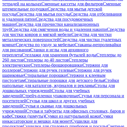
тетрадей на кольцах
Сменные кассеты для фильтров
Сменные
штемпельные подушки
Средства для мытья детской
посуды
Средства для мытья посуды
Средства для отбеливания
и удаления пятен
Средства для посудомоечных
машин
Средства для прочистки канализационных
труб
Средства для смягчения воды и удаления накипи
Средства
для чистки ковров и мягкой мебели
Средства для чистки
металлических поверхностей
Средства для чистки туалетных
комнат
Средства по уходу за мебелью
Стаканы-непроливайки
для рисования
Станки и иглы для архивного
переплета
Стеллажи для хранения бутылей воды
Степлеры до
260 листов
Степлеры до 40 листов
Степлеры
электрические
Степлеры-брошюровщики
Стержни для
роллеров
Стержни для ручек гелевые
Стержни для ручек
шариковые
Стиральные порошки
Стержни к клеевым
пистолетам
Стиральные порошки для детского белья
Стойки
напольные для каталогов, журналов и рекламы
Столы для
дошкольных учреждений
Столы для учебных
заведений
Стрейч-пленки упаковочные
Стулья для персонала и
посетителей
Стулья для школ и других учебных
заведений
Стулья и скамьи для дошкольных
учреждений
Стулья и табуреты для офисных столовых, баров и
кафе
Стяжки (хомуты)
Сумки из натуральной кожи
Сумки
инкассаторские и мешки для монет
Сушилки для
продуктов
Сушилки для столовых приборов и посуды
Счетные