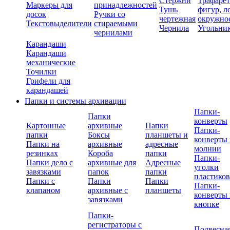
Стержни
Трафаре
Маркеры для
принадлежностей
Тушь
фигур, л
досок
Ручки со
чертежная
окружно
Текстовыделители
стираемыми
Чернила
Угольни
чернилами
Карандаши
Карандаши
механические
Точилки
Грифели для
карандашей
Папки и системы архивации
Папки-
Папки
конверты
Картонные
архивные
Папки
Папки-
папки
Боксы
планшеты и
конверты 
Папки на
архивные
адресные
молнии
резинках
Короба
папки
Папки-
Папки дело с
архивные для
Адресные
уголки
завязками
папок
папки
пластико
Папки с
Папки
Папки
Папки-
клапаном
архивные с
планшеты
конверты 
завязками
кнопке
Папки-
регистраторы с
Подвесна