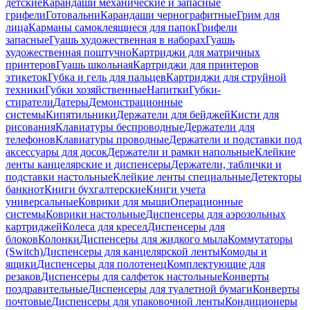
детские
Карандаши механические и запасные
грифели
Готовальни
Карандаши чернографитные
Грим для
лица
Карманы самоклеящиеся для папок
Грифели
запасные
Гуашь художественная в наборах
Гуашь
художественная поштучно
Картриджи для матричных
принтеров
Гуашь школьная
Картриджи для принтеров
этикеток
Губка и гель для пальцев
Картриджи для струйной
техники
Губки хозяйственные
Напитки
Губки-
стиратели
Датеры
Демонстрационные
системы
Кипятильники
Держатели для бейджей
Кисти для
рисования
Клавиатуры беспроводные
Держатели для
телефонов
Клавиатуры проводные
Держатели и подставки под
аксессуары для досок
Держатели и рамки напольные
Клейкие
ленты канцелярские и диспенсеры
Держатели, таблички и
подставки настольные
Клейкие ленты специальные
Детекторы
банкнот
Книги бухгалтерские
Книги учета
универсальные
Коврики для мыши
Операционные
системы
Коврики настольные
Диспенсеры для аэрозольных
картриджей
Колеса для кресел
Диспенсеры для
блоков
Колонки
Диспенсеры для жидкого мыла
Коммутаторы
(Switch)
Диспенсеры для канцелярской ленты
Комоды и
ящики
Диспенсеры для полотенец
Комплектующие для
резаков
Диспенсеры для салфеток настольные
Конверты
поздравительные
Диспенсеры для туалетной бумаги
Конверты
почтовые
Диспенсеры для упаковочной ленты
Кондиционеры