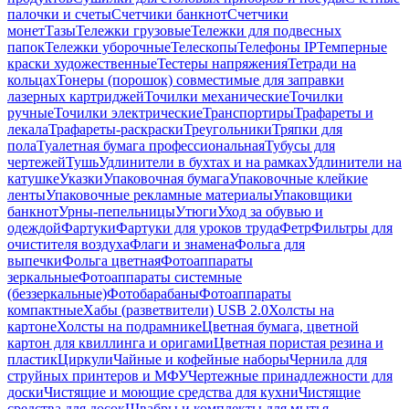
палочки и счеты
Счетчики банкнот
Счетчики
монет
Тазы
Тележки грузовые
Тележки для подвесных
папок
Тележки уборочные
Телескопы
Телефоны IP
Темперные
краски художественные
Тестеры напряжения
Тетради на
кольцах
Тонеры (порошок) совместимые для заправки
лазерных картриджей
Точилки механические
Точилки
ручные
Точилки электрические
Транспортиры
Трафареты и
лекала
Трафареты-раскраски
Треугольники
Тряпки для
пола
Туалетная бумага профессиональная
Тубусы для
чертежей
Тушь
Удлинители в бухтах и на рамках
Удлинители на
катушке
Указки
Упаковочная бумага
Упаковочные клейкие
ленты
Упаковочные рекламные материалы
Упаковщики
банкнот
Урны-пепельницы
Утюги
Уход за обувью и
одеждой
Фартуки
Фартуки для уроков труда
Фетр
Фильтры для
очистителя воздуха
Флаги и знамена
Фольга для
выпечки
Фольга цветная
Фотоаппараты
зеркальные
Фотоаппараты системные
(беззеркальные)
Фотобарабаны
Фотоаппараты
компактные
Хабы (разветвители) USB 2.0
Холсты на
картоне
Холсты на подрамнике
Цветная бумага, цветной
картон для квиллинга и оригами
Цветная пористая резина и
пластик
Циркули
Чайные и кофейные наборы
Чернила для
струйных принтеров и МФУ
Чертежные принадлежности для
доски
Чистящие и моющие средства для кухни
Чистящие
средства для досок
Швабры и комплекты для мытья