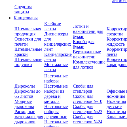
антисе
Средства
защиты
Канцтовары
Клейкие
Лотки и
Штемпельная
ленты
Корректи
накопители для
продукция
Диспенсеры
средства
бумаг
Оснастки для
для
Корректи
Короба для
печати
канцелярских
жидкость
бумаг
Штемпельные
лент
Корректи
Вертикальные
краски
Канцелярские
лента
накопители
Штемпельные
ленты
Корректи
Комплектующие
подушки
Монтажные
карандаш
для лотков
ленты
Настольные
наборы
Дыроколы
Настольные
Скобы для
Дыроколы до
наборы из
степлеров
Офисные 
65 листов
дерева и
Скобы для
ножницы
Мощные
металла
степлеров №10
Ножницы
дыроколы
Настольные
Скобы для
детские
Расходные
наборы
степлеров №23
Ножницы
материалы для
деревянные
Скобы для
Запасные 
дыроколов
Настольные
степлеров №24
наборы