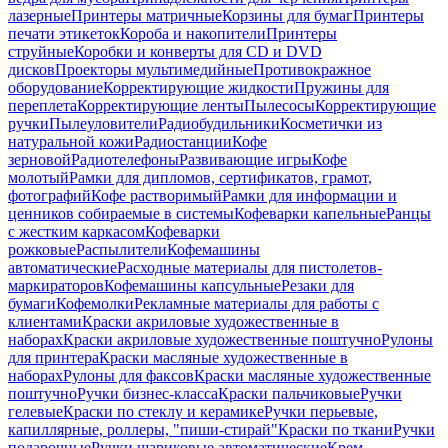
лазерные
Принтеры матричные
Корзины для бумаг
Принтеры
печати этикеток
Короба и накопители
Принтеры
струйные
Коробки и конверты для CD и DVD
дисков
Проекторы мультимедийные
Противокражное
оборудование
Корректирующие жидкости
Пружины для
переплета
Корректирующие ленты
Пылесосы
Корректирующие
ручки
Пылеуловители
Радиобудильники
Косметички из
натуральной кожи
Радиостанции
Кофе
зерновой
Радиотелефоны
Развивающие игры
Кофе
молотый
Рамки для дипломов, сертификатов, грамот,
фотографий
Кофе растворимый
Рамки для информации и
ценников собираемые в системы
Кофеварки капельные
Ранцы
с жестким каркасом
Кофеварки
рожковые
Распылители
Кофемашины
автоматические
Расходные материалы для пистолетов-
маркираторов
Кофемашины капсульные
Резаки для
бумаги
Кофемолки
Рекламные материалы для работы с
клиентами
Краски акриловые художественные в
наборах
Краски акриловые художественные поштучно
Рулоны
для принтера
Краски масляные художественные в
наборах
Рулоны для факсов
Краски масляные художественные
поштучно
Ручки бизнес-класса
Краски пальчиковые
Ручки
гелевые
Краски по стеклу и керамике
Ручки перьевые,
капиллярные, роллеры, "пиши-стирай"
Краски по ткани
Ручки
подарочные
Ручки шариковые автоматические
Крем