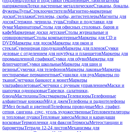
(поддоны)
Лотки и подставки секционные
Стабилизаторы
напряжения
Лотки настенные металлические
Стаканы, бокалы,
фужеры
Лупы
Стеклоочистители
Магнитно-маркерные
доски
Стеллажи
Степлеры, скобы, антистеплеры
Магниты для
досок
Стержни, чернила, тушь
Стойки и подставки для
бумаг
Маринаторы
Столы для офисных столовых, баров и
кафе
Маркерные доски детские
Столы журнальные и
сервировочные
Столы компьютерные
Маркеры для CD и
DVD
Маркеры для досок
Маркеры для окон и
стекла
Сувенирная продукция
Маркеры для пленок
Сумки
деловые с отделением для ноутбука и планшетов
Маркеры для
промышленной графики
Сумки для обуви
Маркеры для
флипчартов
Сумки школьные
Маркеры для шин и
резины
Сумочки для телефонов
Маркеры лаковые
Маркеры
нестираемые перманентные
Сушилки для рук
Маркеры по
ткани
Счетчики банкнот и монет
Маркеры
ультрафиолетовые
Счетчики с ручным управлением
Маски и
шапочки одноразовые
Тарелки, салатники,
блюда
Мастихины
Текстмаркеры
Телевизоры
Телефонные
алфавитные книжки
Мёд и джем
Телефоны и радиотелефоны
IP
Мел белый и цветной
Телефоны проводные
Мел, графит,
сепия, сангина, соус, уголь художественные
Тепловентиляторы
и тепловые пушки
Тепловые завесы
Мелки и карандаши
восковые
Термопленки для факсов
Термосы
Метеостанции и
барометры
Тетради 12-24 листов
Механизмы для