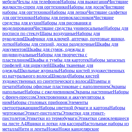
мебели
Чехлы для телефонов
Наборы для выжигания
Чистящие
жидкости-спреи для оргтехники
Наборы для досок
Чистящие
наборы для оргтехники
Наборы для лепки
Чистящие салфетки
для оргтехники
Наборы для первоклассников
Чистящие
средства для кухни
Наборы для рисования и
моделирования
Чистящие средства универсальные
Наборы для
росписи по стеклу
Шары воздушные
Наборы для
рукоделия
Шкафчики для ключей, аптечки, почтовые ящики,
лотки
Наборы для специй, доски разделочные
Шкафы для
документов
Шкафы для сумок, одежды и
индивидуальные
Наборы для творчества с
пластилином
Шкафы и тумбы для картотек
Наборы запасных
грифелей для циркулей
Шкафы тканевые для
одежды
Школьные журналы
Наборы кистей художественных
из натурального волоса
Шоколад
Наборы кистей
художественных из синтетического волоса
Штампы и
печати
Наборы офисные пластиковые с наполнением
Экраны
напольные
Наборы с ежедневником
Экраны настенные
Наборы
с френч-прессом
Электровеники и аккумуляторы к
ним
Наборы столовых приборов
Элементы
светоотражающие
Наборы цветной бумаги и картона
Наборы
чертежные
Этикет-пистолеты
Этикетки для этикет-
пистолетов
Этикетки из термобумаги
Этикетки самоклеящиеся
на листе А4
Ящики и лотки для кассира
Настольные наборы из
металла
Нити и ленты
Ножи
Ножи канцелярские