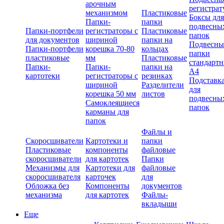
арочным
регистрат
механизмом
Пластиковые
Боксы для
Папки-
папки
подвесны
Папки-портфели
регистраторы с
Пластиковые
папок
для документов
шириной
папки на
Подвесны
Папки-портфели
корешка 70-80
кольцах
папки
пластиковые
мм
Пластиковые
стандарт
Папки-
Папки-
папки на
А4
картотеки
регистраторы с
резинках
Подставк
шириной
Разделители
для
корешка 50 мм
листов
подвесны
Самоклеящиеся
папок
карманы для
папок
Файлы и
Скоросшиватели
Картотеки и
папки
Пластиковые
компоненты
файловые
скоросшиватели
для картотек
Папки
Механизмы для
Картотеки для
файловые
скоросшивателя
карточек
для
Обложка без
Компоненты
документов
механизма
для картотек
Файлы-
вкладыши
Еще