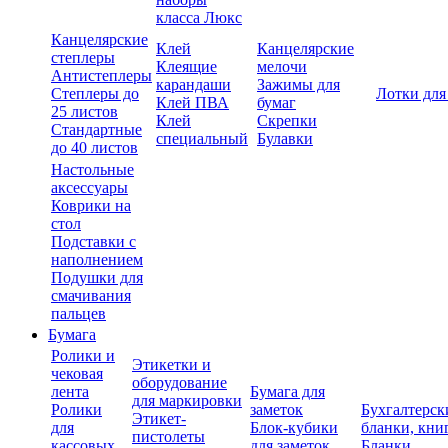
класса Люкс
Канцелярские
Клей
Канцелярские
степлеры
Клеящие
мелочи
Антистеплеры
карандаши
Зажимы для
Степлеры до
Лотки для
Клей ПВА
бумаг
25 листов
Клей
Скрепки
Стандартные
специальный
Булавки
до 40 листов
Настольные
аксессуары
Коврики на
стол
Подставки с
наполнением
Подушки для
смачивания
пальцев
Бумага
Ролики и
Этикетки и
чековая
оборудование
лента
Бумага для
для маркировки
Ролики
заметок
Бухгалтерск
Этикет-
для
Блок-кубики
бланки, кни
пистолеты
кассовых
для заметок
Бланки