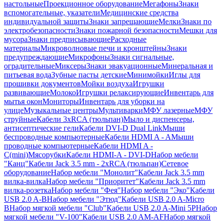
настольные
Проекционное оборудование
Мегафоны
Знаки
вспомогательные, указатели
Медицинские средства
индивидуальной защиты
Знаки запрещающие
Мелки
Знаки по
электробезопасности
Знаки пожарной безопасности
Мешки для
мусора
Знаки предписывающие
Расходные
материалы
Микроволновые печи и кронштейны
Знаки
предупреждающие
Микрофоны
Знаки сигнальные,
оградительные
Миксеры
Знаки эвакуационные
Минеральная и
питьевая вода
Зубные пасты детские
Минимойки
Иглы для
прошивки документов
Мойки воздуха
Игрушки
развивающие
Молоко
Игрушки релаксирующие
Инвентарь для
мытья окон
Мониторы
Инвентарь для уборки на
улице
Музыкальные центры
Мультиварки
МФУ лазерные
МФУ
струйные
Кабели 3xRCA (тюльпан)
Мыло и диспенсеры,
антисептические гели
Кабели DVI-D Dual Link
Мыши
беспроводные компьютерные
Кабели HDMI A - A
Мыши
проводные компьютерные
Кабели HDMI A -
C(mini)
Мясорубки
Кабели HDMI-A - DVI-D
Набор мебели
"Канц"
Кабели Jack 3.5 mm - 2xRCA (тюльпан)
Сетевое
оборудование
Набор мебели "Монолит"
Кабели Jack 3.5 mm
вилка-вилка
Набор мебели "Приоритет"
Кабели Jack 3.5 mm
вилка-розетка
Набор мебели "Фея"
Набор мебели "Эко"
Кабели
USB 2.0 A-B
Набор мебели "Этюд"
Кабели USB 2.0 A-Micro
B
Набор мягкой мебели "Club"
Кабели USB 2.0 A-Mini 5P
Набор
мягкой мебели "V-100"
Кабели USB 2.0 AM-AF
Набор мягкой