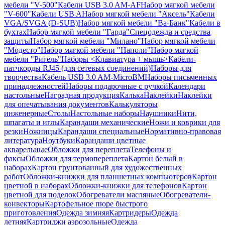
мебели "V-500"
Кабели USB 3.0 AM-AF
Набор мягкой мебели
"V-600"
Кабели USB A
Набор мягкой мебели "Аксель"
Кабели
VGA/SVGA (D-SUB)
Набор мягкой мебели "Ва-Банк"
Кабели в
бухтах
Набор мягкой мебели "Гарда"
Спецодежда и средства
защиты
Набор мягкой мебели "Милано"
Набор мягкой мебели
"Модесто"
Набор мягкой мебели "Наполи"
Набор мягкой
мебели "Ригель"
Наборы <Клавиатура + мышь>
Кабели-
патчкорды RJ45 (для сетевых соединений)
Наборы для
творчества
Кабель USB 3.0 AM-MicroBM
Наборы письменных
принадлежностей
Наборы подарочные с ручкой
Календари
настольные
Наградная продукция
Калька
Наклейки
Наклейки
для опечатывания документов
Калькуляторы
инженерные
Столы
Настольные наборы
Наушники
Нити,
шпагаты и иглы
Карандаши механические
Ножи и коврики для
резки
Ножницы
Карандаши специальные
Нормативно-правовая
литература
Ноутбуки
Карандаши цветные
акварельные
Обложки для переплета
Телефоны и
факсы
Обложки для термопереплета
Картон белый в
наборах
Картон грунтованный для художественных
работ
Обложки-книжки для планшетных компьютеров
Картон
цветной в наборах
Обложки-книжки для телефонов
Картон
цветной для поделок
Обогреватели масляные
Обогреватели-
конвекторы
Картофельное пюре быстрого
приготовления
Одежда зимняя
Картридеры
Одежда
летняя
Картриджи аэрозольные
Одежда