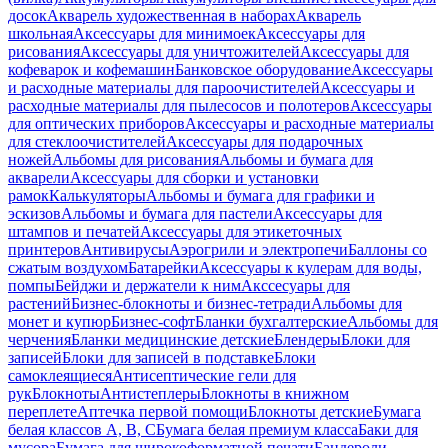
досок
Акварель художественная в наборах
Акварель
школьная
Аксессуары для минимоек
Аксессуары для
рисования
Аксессуары для уничтожителей
Аксессуары для
кофеварок и кофемашин
Банковское оборудование
Аксессуары
и расходные материалы для пароочистителей
Аксессуары и
расходные материалы для пылесосов и полотеров
Аксессуары
для оптических приборов
Аксессуары и расходные материалы
для стеклоочистителей
Аксессуары для подарочных
ножей
Альбомы для рисования
Альбомы и бумага для
акварели
Аксессуары для сборки и установки
рамок
Калькуляторы
Альбомы и бумага для графики и
эскизов
Альбомы и бумага для пастели
Аксессуары для
штампов и печатей
Аксессуары для этикеточных
принтеров
Антивирусы
Аэрогрили и электропечи
Баллоны со
сжатым воздухом
Батарейки
Аксессуары к кулерам для воды,
помпы
Бейджи и держатели к ним
Акссесуары для
растений
Бизнес-блокноты и бизнес-тетради
Альбомы для
монет и купюр
Бизнес-софт
Бланки бухгалтерские
Альбомы для
черчения
Бланки медицинские детские
Блендеры
Блоки для
записей
Блоки для записей в подставке
Блоки
самоклеящиеся
Антисептические гели для
рук
Блокноты
Антистеплеры
Блокноты в книжном
переплете
Аптечка первой помощи
Блокноты детские
Бумага
белая классов А, В, С
Бумага белая премиум класса
Баки для
мусора
Бумага для широкоформатной печати
Бандероли,