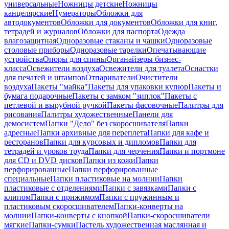
универсальные
Ножницы детские
Ножницы
канцелярские
Нумераторы
Обложки для
автодокументов
Обложки для документов
Обложки для книг,
тетрадей и журналов
Обложки для паспорта
Одежда
влагозащитная
Одноразовые стаканы и чашки
Одноразовые
столовые приборы
Одноразовые тарелки
Опечатывающие
устройства
Опоры для спины
Органайзеры бизнес-
класса
Освежители воздуха
Освежители для туалета
Оснастки
для печатей и штампов
Отпариватели
Очистители
воздуха
Пакеты "майка"
Пакеты для упаковки купюр
Пакеты и
бумага подарочные
Пакеты с замком "зиплок"
Пакеты с
петлевой и вырубной ручкой
Пакеты фасовочные
Палитры для
рисования
Палитры художественные
Панели для
демосистем
Папки "Дело" без скоросшивателя
Папки
адресные
Папки архивные для переплета
Папки для кафе и
ресторанов
Папки для курсовых и дипломов
Папки для
тетрадей и уроков труда
Папки для черчения
Папки и портмоне
для CD и DVD дисков
Папки из кожи
Папки
перфорированные
Папки перфорированные
специальные
Папки пластиковые на молнии
Папки
пластиковые с отделениями
Папки с завязками
Папки с
клипом
Папки с прижимом
Папки с пружинным и
пластиковым скоросшивателем
Папки-конверты на
молнии
Папки-конверты с кнопкой
Папки-скоросшиватели
мягкие
Папки-сумки
Пастель художественная маслянная и