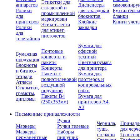
Этикетки для
аппаратов
Диспенсеры
самокопиру
складской и
Ролики
для закладок и
Бухгалтерск
промышленной
для
блокнотов
бланки
маркировки
принтеров
Клейкие
Книги учета
Этикет-лента
Ролики
закладки
для этикет-
для
пистолетов
телетайпов
Бумага для
Почтовые
офисной
Бумажная
конверты и
техники
продукция
пакеты
Цветная бумага
Блокноты
Конверты
для принтера
и бизнес-
Пакеты с
Бумага для
тетради
полиэтиленовой
плоттеров и
Атласы
воздушной
копировальных
Открытки,
подушкой
работ
грамоты,
Пакеты В4
Бумага для
дипломы
(250х353мм)
принтеров А4,
А3
Письменные принадлежности
Ручки
Чернила,
Принадл
Маркеры
Ручки гелевые
тушь,
для черч
Маркеры
Наборы
стержни
Транспо
перманентные
пишущих