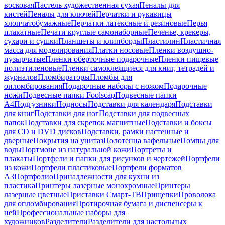
восковая
Пастель художественная сухая
Пеналы для
кистей
Пеналы для ключей
Перчатки и рукавицы
хлопчатобумажные
Перчатки латексные и резиновые
Перья
плакатные
Печати круглые самонаборные
Печенье, крекеры,
сухари и сушки
Планшеты и клипборды
Пластилин
Пластичная
масса для моделирования
Платки носовые
Пленки воздушно-
пузырчатые
Пленки оберточные подарочные
Пленки пищевые
полиэтиленовые
Пленки самоклеящиеся для книг, тетрадей и
журналов
Пломбираторы
Пломбы для
опломбирования
Подарочные наборы с ножом
Подарочные
ножи
Подвесные папки Foolscap
Подвесные папки
А4
Подгузники
Подносы
Подставки для календаря
Подставки
для книг
Подставки для ног
Подставки для подвесных
папок
Подставки для скрепок магнитные
Подставки и боксы
для CD и DVD дисков
Подставки, рамки настенные и
дверные
Покрытия на унитаз
Полотенца вафельные
Помпы для
воды
Портмоне из натуральной кожи
Портреты и
плакаты
Портфели и папки для рисунков и чертежей
Портфели
из кожи
Портфели пластиковые
Портфели форматов
А3
Портфолио
Принадлежности для кухни из
пластика
Принтеры лазерные монохромные
Принтеры
лазерные цветные
Приставки Смарт-ТВ
Прищепки
Проволока
для опломбирования
Протирочная бумага и диспенсеры к
ней
Профессиональные наборы для
художников
Разделители
Разделители для настольных