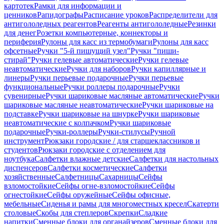
картотек
Рамки для информации и
ценников
Рапидографы
Расписание уроков
Распределители для
антигололедных реагентов
Реагенты антигололедные
Резинки
для денег
Розетки компьютерные, коннекторы и
периферия
Рулоны для касс из термобумаги
Рулоны для касс
офсетные
Ручки "5-й пишущий узел"
Ручки "пиши-
стирай"
Ручки гелевые автоматические
Ручки гелевые
неавтоматические
Ручки для наборов
Ручки капиллярные и
линеры
Ручки перьевые подарочные
Ручки перьевые
функциональные
Ручки роллеры подарочные
Ручки
сувенирные
Ручки шариковые масляные автоматические
Ручки
шариковые масляные неавтоматические
Ручки шариковые на
подставке
Ручки шариковые на шнурке
Ручки шариковые
неавтоматические с колпачком
Ручки шариковые
подарочные
Ручки-роллеры
Ручки-стилусы
Ручной
инструмент
Рюкзаки городские / для старшеклассников и
студентов
Рюкзаки городские с отделением для
ноутбука
Салфетки влажные детские
Салфетки для настольных
диспенсеров
Салфетки косметические
Салфетки
хозяйственные
Салфетницы
Сахарницы
Сейфы
взломостойкие
Сейфы огне-взломостойкие
Сейфы
огнестойкие
Сейфы оружейные
Сейфы офисные,
мебельные
Сиденья и рамы для многоместных кресел
Скатерти
столовые
Скобы для степлеров
Скрепки
Сладкие
напитки
Сменные блоки для органайзеров
Сменные блоки для