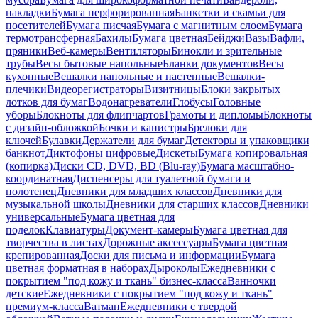
накладки
Бумага перфорированная
Банкетки и скамьи для
посетителей
Бумага писчая
Бумага с магнитным слоем
Бумага
термотрансферная
Бахилы
Бумага цветная
Бейджи
Вазы
Вафли,
пряники
Веб-камеры
Вентиляторы
Бинокли и зрительные
трубы
Весы бытовые напольные
Бланки документов
Весы
кухонные
Вешалки напольные и настенные
Вешалки-
плечики
Видеорегистраторы
Визитницы
Блоки закрытых
лотков для бумаг
Водонагреватели
Глобусы
Головные
уборы
Блокноты для флипчартов
Грамоты и дипломы
Блокноты
с дизайн-обложкой
Бочки и канистры
Брелоки для
ключей
Булавки
Держатели для бумаг
Детекторы и упаковщики
банкнот
Диктофоны цифровые
Дискеты
Бумага копировальная
(копирка)
Диски CD, DVD, BD (Blu-ray)
Бумага масштабно-
координатная
Диспенсеры для туалетной бумаги и
полотенец
Дневники для младших классов
Дневники для
музыкальной школы
Дневники для старших классов
Дневники
универсальные
Бумага цветная для
поделок
Клавиатуры
Документ-камеры
Бумага цветная для
творчества в листах
Дорожные аксессуары
Бумага цветная
крепированная
Доски для письма и информации
Бумага
цветная форматная в наборах
Дыроколы
Ежедневники с
покрытием "под кожу и ткань" бизнес-класса
Ванночки
детские
Ежедневники с покрытием "под кожу и ткань"
премиум-класса
Ватман
Ежедневники с твердой