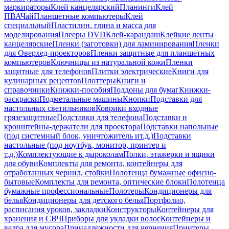
маркираторы
Клей канцелярский
Планинги
Клей
ПВА
Чай
Планшетные компьютеры
Клей
специальный
Пластилин, глина и масса для
моделирования
Плееры DVD
Клей-карандаш
Клейкие ленты
канцелярские
Пленки (заготовки) для ламинирования
Пленки
для Оверхед-проекторов
Пленки защитные для планшетных
компьютеров
Ключницы из натуральной кожи
Пленки
защитные для телефонов
Плитки электрические
Книги для
кулинарных рецептов
Плоттеры
Книги и
справочники
Книжки-пособия
Поддоны для бумаг
Книжки-
раскраски
Подметальные машины
Кнопки
Подставки для
настольных светильников
Коврики входные
грязезащитные
Подставки для телефона
Подставки и
кронштейны-держатели для проектора
Подставки напольные
(под системный блок, уничтожитель ит.д.)
Подставки
настольные (под ноутбук, монитор, принтер и
т.д.)
Комплектующие к дыроколам
Полки, этажерки и ящики
для обуви
Комплекты для ремонта, контейнеры для
отработанных чернил, стойки
Полотенца бумажные офисно-
бытовые
Комплекты для ремонта, оптические блоки
Полотенца
бумажные профессиональные
Полотеры
Кондиционеры для
белья
Кондиционеры для детского белья
Портфолио,
расписания уроков, закладки
Конструкторы
Контейнеры для
хранения и СВЧ
Приборы для укладки волос
Контейнеры и
ведра для мусора
Принадлежности для черчения
Принтеры