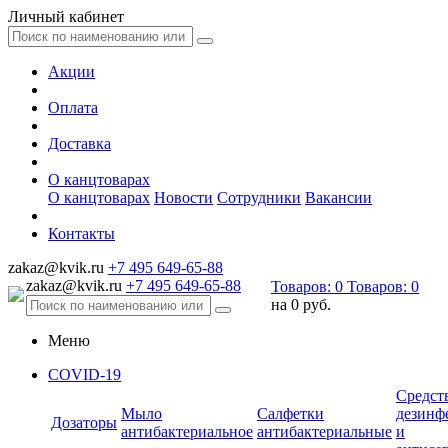
Личный кабинет
Акции
Оплата
Доставка
О канцтоварах
О канцтоварах
Новости
Сотрудники
Вакансии
Контакты
zakaz@kvik.ru
+7 495 649-65-88
zakaz@kvik.ru
+7 495 649-65-88
Товаров:
0
Товаров:
0
на
0 руб.
Меню
COVID-19
Средст
Мыло
Салфетки
дезинф
Дозаторы
антибактериальное
антибактериальные
и