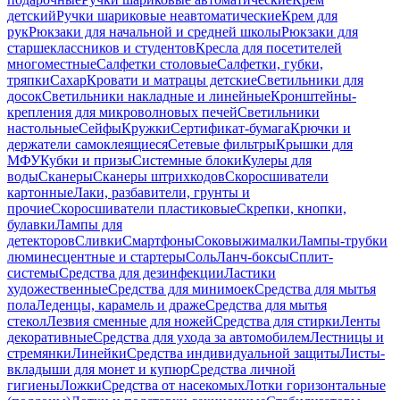
детский
Ручки шариковые неавтоматические
Крем для
рук
Рюкзаки для начальной и средней школы
Рюкзаки для
старшеклассников и студентов
Кресла для посетителей
многоместные
Салфетки столовые
Салфетки, губки,
тряпки
Сахар
Кровати и матрацы детские
Светильники для
досок
Светильники накладные и линейные
Кронштейны-
крепления для микроволновых печей
Светильники
настольные
Сейфы
Кружки
Сертификат-бумага
Крючки и
держатели самоклеящиеся
Сетевые фильтры
Крышки для
МФУ
Кубки и призы
Системные блоки
Кулеры для
воды
Сканеры
Сканеры штрихкодов
Скоросшиватели
картонные
Лаки, разбавители, грунты и
прочие
Скоросшиватели пластиковые
Скрепки, кнопки,
булавки
Лампы для
детекторов
Сливки
Смартфоны
Соковыжималки
Лампы-трубки
люминесцентные и стартеры
Соль
Ланч-боксы
Сплит-
системы
Средства для дезинфекции
Ластики
художественные
Средства для минимоек
Средства для мытья
пола
Леденцы, карамель и драже
Средства для мытья
стекол
Лезвия сменные для ножей
Средства для стирки
Ленты
декоративные
Средства для ухода за автомобилем
Лестницы и
стремянки
Линейки
Средства индивидуальной защиты
Листы-
вкладыши для монет и купюр
Средства личной
гигиены
Ложки
Средства от насекомых
Лотки горизонтальные