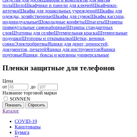
пола
Шило
Шкафчики и панели для ключей
Шкафчики-
аптечки
Шкафы для дошкольных учреждений
Шкафы для
одежды, хозяйственные
Шкафы для сумок
Шкафы кассира,
индивидуальные
Шоколадные конфеты
Шпагаты
Штампы
прямоугольные самонаборные
Штампы стандартных
слов
Штативы для селфи
Штемпельная краска
Штемпельные
подушки
Штопоры и открывалки
Щетки, веники,
совки
Электробритвы
Ящики для денег, ценностей,
документов, печатей
Ящики для инструментов
Ящики
почтовые
Ящики, боксы и корзины универсальные
Пленки защитные для телефонов
Цена
от
до
Название торговой марки
SONNEN
Показать
Сбросить
Каталог
COVID-19
Канцтовары
Бумага