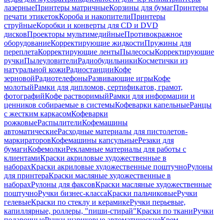
лазерные
Принтеры матричные
Корзины для бумаг
Принтеры
печати этикеток
Короба и накопители
Принтеры
струйные
Коробки и конверты для CD и DVD
дисков
Проекторы мультимедийные
Противокражное
оборудование
Корректирующие жидкости
Пружины для
переплета
Корректирующие ленты
Пылесосы
Корректирующие
ручки
Пылеуловители
Радиобудильники
Косметички из
натуральной кожи
Радиостанции
Кофе
зерновой
Радиотелефоны
Развивающие игры
Кофе
молотый
Рамки для дипломов, сертификатов, грамот,
фотографий
Кофе растворимый
Рамки для информации и
ценников собираемые в системы
Кофеварки капельные
Ранцы
с жестким каркасом
Кофеварки
рожковые
Распылители
Кофемашины
автоматические
Расходные материалы для пистолетов-
маркираторов
Кофемашины капсульные
Резаки для
бумаги
Кофемолки
Рекламные материалы для работы с
клиентами
Краски акриловые художественные в
наборах
Краски акриловые художественные поштучно
Рулоны
для принтера
Краски масляные художественные в
наборах
Рулоны для факсов
Краски масляные художественные
поштучно
Ручки бизнес-класса
Краски пальчиковые
Ручки
гелевые
Краски по стеклу и керамике
Ручки перьевые,
капиллярные, роллеры, "пиши-стирай"
Краски по ткани
Ручки
подарочные
Ручки шариковые автоматические
Крем