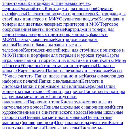
трикотажная
Картриджи для перьевых ручек,
чернила
Органайзеры
Картриджи для плоттеров
Орехи и
сухофрукты
Освежители воздуха и диспенсеры
Картриджи для
струйных принтеров и МФУ
Осушители воздуха
Картриджи и
тонеры для цветных лазерных принтеров и МФУ
Торговое
оборудование
Пакеты почтовые
Картриджи и тонеры для
черно-белых лазерных принтеров, копиров, факсов и
МФУ
Пакеты упаковочные
Картриджи с жидким
мылом
Панели и бамперы защитные для
телефонов
Картриджи-контейнеры для струйных принтеров и
МФУ
Папки и портфели для тетрадей и уроков труда
Карты
игральные
Папки и портфели из пластика и ткани
Карты Мира
и России
Уборочный инвентарь и инструменты
Папки на
кольцах
Карты памяти
Папки на резинках пластиковые
Кассы
"Учись считать"
Папки презентационные
Кассы символов для
наборных печатей
Папки с вкладышами
Каталоги и
листовки
Папки с прижимом или клипом
Кафедры
Папки-
конверты пластиковые
Кашпо для цветов
Папки-регистраторы
с арочным механизмом
Папки-уголки
пластиковые
Пароочистители
Кисти художественные из
натурального волоса
Пеналы школьные с наполнением
Кисти
художественные из синтетического волоса
Пеналы школьные
створчатые
Пеналы-косметички школьные
Переплетные
машины (брошюровщики)
Перфопапки и разделители
Клатчи
из натуральной кожи
Печенье, крекеры
Пистолеты-