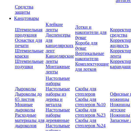
антисе
Средства
защиты
Канцтовары
Клейкие
Лотки и
Штемпельная
ленты
Корректи
накопители для
продукция
Диспенсеры
средства
бумаг
Оснастки для
для
Корректи
Короба для
печати
канцелярских
жидкость
бумаг
Штемпельные
лент
Корректи
Вертикальные
краски
Канцелярские
лента
накопители
Штемпельные
ленты
Корректи
Комплектующие
подушки
Монтажные
карандаш
для лотков
ленты
Настольные
наборы
Дыроколы
Настольные
Скобы для
Дыроколы до
наборы из
степлеров
Офисные 
65 листов
дерева и
Скобы для
ножницы
Мощные
металла
степлеров №10
Ножницы
дыроколы
Настольные
Скобы для
детские
Расходные
наборы
степлеров №23
Ножницы
материалы для
деревянные
Скобы для
Запасные 
дыроколов
Настольные
степлеров №24
наборы