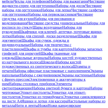
мебели
Чехлы для телефонов
Наборы для выжигания
Чистящие
жидкости-спреи для оргтехники
Наборы для досок
Чистящие
наборы для оргтехники
Наборы для лепки
Чистящие салфетки
для оргтехники
Наборы для первоклассников
Чистящие
средства для кухни
Наборы для рисования и
моделирования
Чистящие средства универсальные
Наборы для
росписи по стеклу
Шары воздушные
Наборы для
рукоделия
Шкафчики для ключей, аптечки, почтовые ящики,
лотки
Наборы для специй, доски разделочные
Шкафы для
документов
Шкафы для сумок, одежды и
индивидуальные
Наборы для творчества с
пластилином
Шкафы и тумбы для картотек
Наборы запасных
грифелей для циркулей
Шкафы тканевые для
одежды
Школьные журналы
Наборы кистей художественных
из натурального волоса
Шоколад
Наборы кистей
художественных из синтетического волоса
Штампы и
печати
Наборы офисные пластиковые с наполнением
Экраны
напольные
Наборы с ежедневником
Экраны настенные
Наборы
с френч-прессом
Электровеники и аккумуляторы к
ним
Наборы столовых приборов
Элементы
светоотражающие
Наборы цветной бумаги и картона
Наборы
чертежные
Этикет-пистолеты
Этикетки для этикет-
пистолетов
Этикетки из термобумаги
Этикетки самоклеящиеся
на листе А4
Ящики и лотки для кассира
Настольные наборы из
металла
Нити и ленты
Ножи
Ножи канцелярские