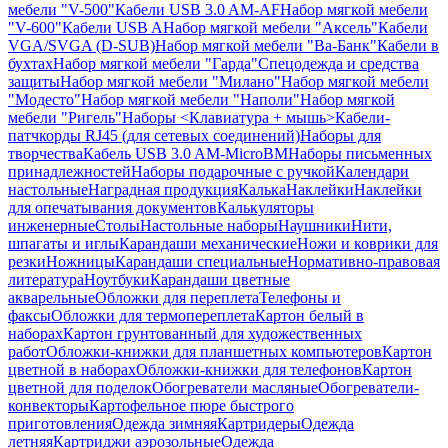
мебели "V-500"
Кабели USB 3.0 AM-AF
Набор мягкой мебели
"V-600"
Кабели USB A
Набор мягкой мебели "Аксель"
Кабели
VGA/SVGA (D-SUB)
Набор мягкой мебели "Ва-Банк"
Кабели в
бухтах
Набор мягкой мебели "Гарда"
Спецодежда и средства
защиты
Набор мягкой мебели "Милано"
Набор мягкой мебели
"Модесто"
Набор мягкой мебели "Наполи"
Набор мягкой
мебели "Ригель"
Наборы <Клавиатура + мышь>
Кабели-
патчкорды RJ45 (для сетевых соединений)
Наборы для
творчества
Кабель USB 3.0 AM-MicroBM
Наборы письменных
принадлежностей
Наборы подарочные с ручкой
Календари
настольные
Наградная продукция
Калька
Наклейки
Наклейки
для опечатывания документов
Калькуляторы
инженерные
Столы
Настольные наборы
Наушники
Нити,
шпагаты и иглы
Карандаши механические
Ножи и коврики для
резки
Ножницы
Карандаши специальные
Нормативно-правовая
литература
Ноутбуки
Карандаши цветные
акварельные
Обложки для переплета
Телефоны и
факсы
Обложки для термопереплета
Картон белый в
наборах
Картон грунтованный для художественных
работ
Обложки-книжки для планшетных компьютеров
Картон
цветной в наборах
Обложки-книжки для телефонов
Картон
цветной для поделок
Обогреватели масляные
Обогреватели-
конвекторы
Картофельное пюре быстрого
приготовления
Одежда зимняя
Картридеры
Одежда
летняя
Картриджи аэрозольные
Одежда