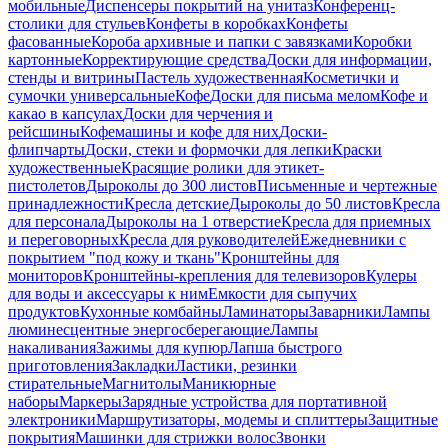
мобильные
Диспенсеры покрытий на унитаз
Конференц-
столики для стульев
Конфеты в коробках
Конфеты
фасованные
Короба архивные и папки с завязками
Коробки
картонные
Корректирующие средства
Доски для информации,
стенды и витрины
Пастель художественная
Косметички и
сумочки универсальные
Кофе
Доски для письма мелом
Кофе и
какао в капсулах
Доски для черчения и
рейсшины
Кофемашины и кофе для них
Доски-
флипчарты
Доски, стеки и формочки для лепки
Краски
художественные
Красящие ролики для этикет-
пистолетов
Дыроколы до 300 листов
Письменные и чертежные
принадлежности
Кресла детские
Дыроколы до 50 листов
Кресла
для персонала
Дыроколы на 1 отверстие
Кресла для приемных
и переговорных
Кресла для руководителей
Ежедневники с
покрытием "под кожу и ткань"
Кронштейны для
мониторов
Кронштейны-крепления для телевизоров
Кулеры
для воды и аксессуары к ним
Емкости для сыпучих
продуктов
Кухонные комбайны
Ламинаторы
Заварники
Лампы
люминесцентные энергосберегающие
Лампы
накаливания
Зажимы для купюр
Лапша быстрого
приготовления
Закладки
Ластики, резинки
стирательные
Магнитолы
Маникюрные
наборы
Маркеры
Зарядные устройства для портативной
электроники
Маршрутизаторы, модемы и сплиттеры
Защитные
покрытия
Машинки для стрижки волос
Звонки