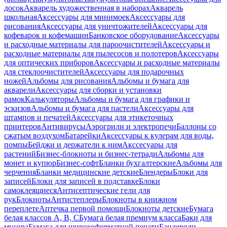
досок
Акварель художественная в наборах
Акварель
школьная
Аксессуары для минимоек
Аксессуары для
рисования
Аксессуары для уничтожителей
Аксессуары для
кофеварок и кофемашин
Банковское оборудование
Аксессуары
и расходные материалы для пароочистителей
Аксессуары и
расходные материалы для пылесосов и полотеров
Аксессуары
для оптических приборов
Аксессуары и расходные материалы
для стеклоочистителей
Аксессуары для подарочных
ножей
Альбомы для рисования
Альбомы и бумага для
акварели
Аксессуары для сборки и установки
рамок
Калькуляторы
Альбомы и бумага для графики и
эскизов
Альбомы и бумага для пастели
Аксессуары для
штампов и печатей
Аксессуары для этикеточных
принтеров
Антивирусы
Аэрогрили и электропечи
Баллоны со
сжатым воздухом
Батарейки
Аксессуары к кулерам для воды,
помпы
Бейджи и держатели к ним
Акссесуары для
растений
Бизнес-блокноты и бизнес-тетради
Альбомы для
монет и купюр
Бизнес-софт
Бланки бухгалтерские
Альбомы для
черчения
Бланки медицинские детские
Блендеры
Блоки для
записей
Блоки для записей в подставке
Блоки
самоклеящиеся
Антисептические гели для
рук
Блокноты
Антистеплеры
Блокноты в книжном
переплете
Аптечка первой помощи
Блокноты детские
Бумага
белая классов А, В, С
Бумага белая премиум класса
Баки для
мусора
Бумага для широкоформатной печати
Бандероли,