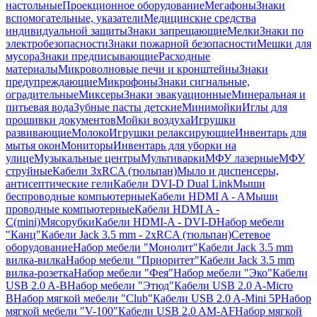
настольные
Проекционное оборудование
Мегафоны
Знаки
вспомогательные, указатели
Медицинские средства
индивидуальной защиты
Знаки запрещающие
Мелки
Знаки по
электробезопасности
Знаки пожарной безопасности
Мешки для
мусора
Знаки предписывающие
Расходные
материалы
Микроволновые печи и кронштейны
Знаки
предупреждающие
Микрофоны
Знаки сигнальные,
оградительные
Миксеры
Знаки эвакуационные
Минеральная и
питьевая вода
Зубные пасты детские
Минимойки
Иглы для
прошивки документов
Мойки воздуха
Игрушки
развивающие
Молоко
Игрушки релаксирующие
Инвентарь для
мытья окон
Мониторы
Инвентарь для уборки на
улице
Музыкальные центры
Мультиварки
МФУ лазерные
МФУ
струйные
Кабели 3xRCA (тюльпан)
Мыло и диспенсеры,
антисептические гели
Кабели DVI-D Dual Link
Мыши
беспроводные компьютерные
Кабели HDMI A - A
Мыши
проводные компьютерные
Кабели HDMI A -
C(mini)
Мясорубки
Кабели HDMI-A - DVI-D
Набор мебели
"Канц"
Кабели Jack 3.5 mm - 2xRCA (тюльпан)
Сетевое
оборудование
Набор мебели "Монолит"
Кабели Jack 3.5 mm
вилка-вилка
Набор мебели "Приоритет"
Кабели Jack 3.5 mm
вилка-розетка
Набор мебели "Фея"
Набор мебели "Эко"
Кабели
USB 2.0 A-B
Набор мебели "Этюд"
Кабели USB 2.0 A-Micro
B
Набор мягкой мебели "Club"
Кабели USB 2.0 A-Mini 5P
Набор
мягкой мебели "V-100"
Кабели USB 2.0 AM-AF
Набор мягкой