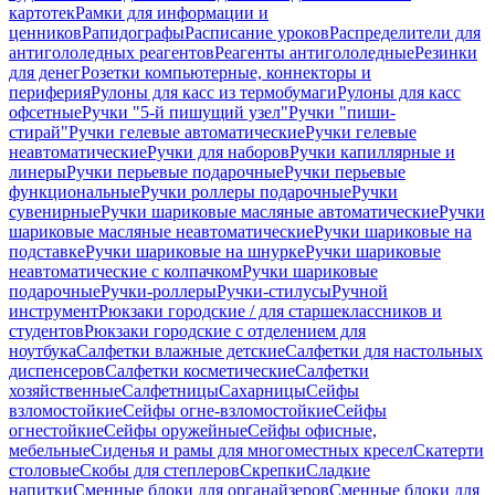
картотек
Рамки для информации и
ценников
Рапидографы
Расписание уроков
Распределители для
антигололедных реагентов
Реагенты антигололедные
Резинки
для денег
Розетки компьютерные, коннекторы и
периферия
Рулоны для касс из термобумаги
Рулоны для касс
офсетные
Ручки "5-й пишущий узел"
Ручки "пиши-
стирай"
Ручки гелевые автоматические
Ручки гелевые
неавтоматические
Ручки для наборов
Ручки капиллярные и
линеры
Ручки перьевые подарочные
Ручки перьевые
функциональные
Ручки роллеры подарочные
Ручки
сувенирные
Ручки шариковые масляные автоматические
Ручки
шариковые масляные неавтоматические
Ручки шариковые на
подставке
Ручки шариковые на шнурке
Ручки шариковые
неавтоматические с колпачком
Ручки шариковые
подарочные
Ручки-роллеры
Ручки-стилусы
Ручной
инструмент
Рюкзаки городские / для старшеклассников и
студентов
Рюкзаки городские с отделением для
ноутбука
Салфетки влажные детские
Салфетки для настольных
диспенсеров
Салфетки косметические
Салфетки
хозяйственные
Салфетницы
Сахарницы
Сейфы
взломостойкие
Сейфы огне-взломостойкие
Сейфы
огнестойкие
Сейфы оружейные
Сейфы офисные,
мебельные
Сиденья и рамы для многоместных кресел
Скатерти
столовые
Скобы для степлеров
Скрепки
Сладкие
напитки
Сменные блоки для органайзеров
Сменные блоки для