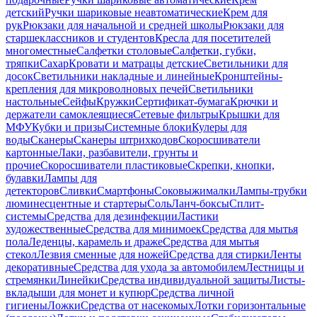
детский
Ручки шариковые неавтоматические
Крем для
рук
Рюкзаки для начальной и средней школы
Рюкзаки для
старшеклассников и студентов
Кресла для посетителей
многоместные
Салфетки столовые
Салфетки, губки,
тряпки
Сахар
Кровати и матрацы детские
Светильники для
досок
Светильники накладные и линейные
Кронштейны-
крепления для микроволновых печей
Светильники
настольные
Сейфы
Кружки
Сертификат-бумага
Крючки и
держатели самоклеящиеся
Сетевые фильтры
Крышки для
МФУ
Кубки и призы
Системные блоки
Кулеры для
воды
Сканеры
Сканеры штрихкодов
Скоросшиватели
картонные
Лаки, разбавители, грунты и
прочие
Скоросшиватели пластиковые
Скрепки, кнопки,
булавки
Лампы для
детекторов
Сливки
Смартфоны
Соковыжималки
Лампы-трубки
люминесцентные и стартеры
Соль
Ланч-боксы
Сплит-
системы
Средства для дезинфекции
Ластики
художественные
Средства для минимоек
Средства для мытья
пола
Леденцы, карамель и драже
Средства для мытья
стекол
Лезвия сменные для ножей
Средства для стирки
Ленты
декоративные
Средства для ухода за автомобилем
Лестницы и
стремянки
Линейки
Средства индивидуальной защиты
Листы-
вкладыши для монет и купюр
Средства личной
гигиены
Ложки
Средства от насекомых
Лотки горизонтальные