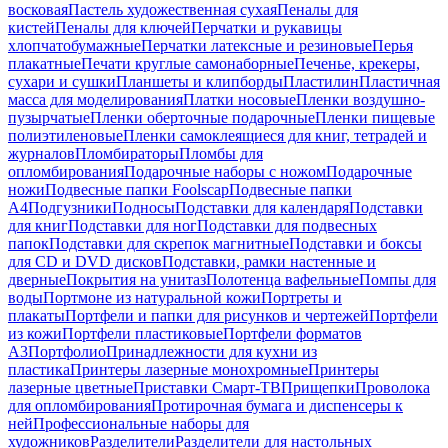
восковая
Пастель художественная сухая
Пеналы для
кистей
Пеналы для ключей
Перчатки и рукавицы
хлопчатобумажные
Перчатки латексные и резиновые
Перья
плакатные
Печати круглые самонаборные
Печенье, крекеры,
сухари и сушки
Планшеты и клипборды
Пластилин
Пластичная
масса для моделирования
Платки носовые
Пленки воздушно-
пузырчатые
Пленки оберточные подарочные
Пленки пищевые
полиэтиленовые
Пленки самоклеящиеся для книг, тетрадей и
журналов
Пломбираторы
Пломбы для
опломбирования
Подарочные наборы с ножом
Подарочные
ножи
Подвесные папки Foolscap
Подвесные папки
А4
Подгузники
Подносы
Подставки для календаря
Подставки
для книг
Подставки для ног
Подставки для подвесных
папок
Подставки для скрепок магнитные
Подставки и боксы
для CD и DVD дисков
Подставки, рамки настенные и
дверные
Покрытия на унитаз
Полотенца вафельные
Помпы для
воды
Портмоне из натуральной кожи
Портреты и
плакаты
Портфели и папки для рисунков и чертежей
Портфели
из кожи
Портфели пластиковые
Портфели форматов
А3
Портфолио
Принадлежности для кухни из
пластика
Принтеры лазерные монохромные
Принтеры
лазерные цветные
Приставки Смарт-ТВ
Прищепки
Проволока
для опломбирования
Протирочная бумага и диспенсеры к
ней
Профессиональные наборы для
художников
Разделители
Разделители для настольных