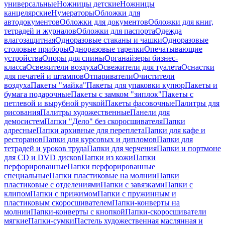
универсальные
Ножницы детские
Ножницы
канцелярские
Нумераторы
Обложки для
автодокументов
Обложки для документов
Обложки для книг,
тетрадей и журналов
Обложки для паспорта
Одежда
влагозащитная
Одноразовые стаканы и чашки
Одноразовые
столовые приборы
Одноразовые тарелки
Опечатывающие
устройства
Опоры для спины
Органайзеры бизнес-
класса
Освежители воздуха
Освежители для туалета
Оснастки
для печатей и штампов
Отпариватели
Очистители
воздуха
Пакеты "майка"
Пакеты для упаковки купюр
Пакеты и
бумага подарочные
Пакеты с замком "зиплок"
Пакеты с
петлевой и вырубной ручкой
Пакеты фасовочные
Палитры для
рисования
Палитры художественные
Панели для
демосистем
Папки "Дело" без скоросшивателя
Папки
адресные
Папки архивные для переплета
Папки для кафе и
ресторанов
Папки для курсовых и дипломов
Папки для
тетрадей и уроков труда
Папки для черчения
Папки и портмоне
для CD и DVD дисков
Папки из кожи
Папки
перфорированные
Папки перфорированные
специальные
Папки пластиковые на молнии
Папки
пластиковые с отделениями
Папки с завязками
Папки с
клипом
Папки с прижимом
Папки с пружинным и
пластиковым скоросшивателем
Папки-конверты на
молнии
Папки-конверты с кнопкой
Папки-скоросшиватели
мягкие
Папки-сумки
Пастель художественная маслянная и