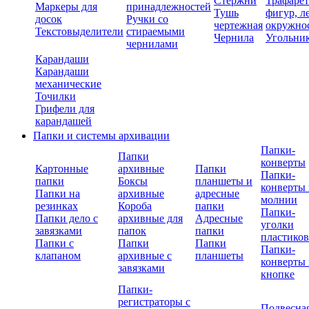
Стержни
Трафаре
Маркеры для
принадлежностей
Тушь
фигур, л
досок
Ручки со
чертежная
окружно
Текстовыделители
стираемыми
Чернила
Угольни
чернилами
Карандаши
Карандаши
механические
Точилки
Грифели для
карандашей
Папки и системы архивации
Папки-
Папки
конверты
Картонные
архивные
Папки
Папки-
папки
Боксы
планшеты и
конверты 
Папки на
архивные
адресные
молнии
резинках
Короба
папки
Папки-
Папки дело с
архивные для
Адресные
уголки
завязками
папок
папки
пластико
Папки с
Папки
Папки
Папки-
клапаном
архивные с
планшеты
конверты 
завязками
кнопке
Папки-
регистраторы с
Подвесна