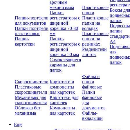
арочным
регистрат
механизмом
Пластиковые
Боксы для
Папки-
папки
подвесны
Папки-портфели
регистраторы с
Пластиковые
папок
для документов
шириной
папки на
Подвесны
Папки-портфели
корешка 70-80
кольцах
папки
пластиковые
мм
Пластиковые
стандарт
Папки-
Папки-
папки на
А4
картотеки
регистраторы с
резинках
Подставк
шириной
Разделители
для
корешка 50 мм
листов
подвесны
Самоклеящиеся
папок
карманы для
папок
Файлы и
Скоросшиватели
Картотеки и
папки
Пластиковые
компоненты
файловые
скоросшиватели
для картотек
Папки
Механизмы для
Картотеки для
файловые
скоросшивателя
карточек
для
Обложка без
Компоненты
документов
механизма
для картотек
Файлы-
вкладыши
Еще