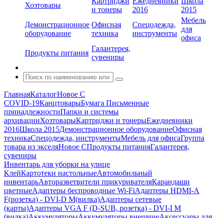
Картриджи
Ежедневники
Школа
Хозтовары
и тонеры
2016
2015
Мебель
Демонстрационное
Офисная
Спецодежда,
для
оборудование
техника
инструменты
офиса
Галантерея,
Продукты питания
сувениры
Главная
Каталог
Новое С
COVID-19
Канцтовары
Бумага
Письменные
принадлежности
Папки и системы
архивации
Хозтовары
Картриджи и тонеры
Ежедневники
2016
Школа 2015
Демонстрационное оборудование
Офисная
техника
Спецодежда, инструменты
Мебель для офиса
Группа
товара из экселя
Новое С
Продукты питания
Галантерея,
сувениры
Инвентарь для уборки на улице
Клей
Картотеки настольные
Автомобильный
инвентарь
Авторазветвители прикуривателя
Карандаши
цветные
Адаптеры беспроводные Wi-Fi
Адаптеры HDMI-A
F(розетка) - DVI-D M(вилка)
Адаптеры сетевые
(карты)
Адаптеры VGA F (D-SUB, розетка) - DVI-I M
(вилка)
Аккумуляторы
Аккумуляторы внешние
Аксессуары для