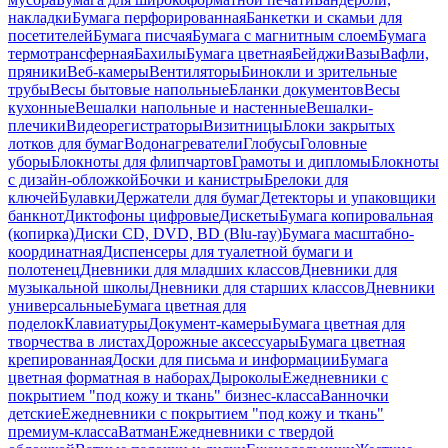
накладки
Бумага перфорированная
Банкетки и скамьи для
посетителей
Бумага писчая
Бумага с магнитным слоем
Бумага
термотрансферная
Бахилы
Бумага цветная
Бейджи
Вазы
Вафли,
пряники
Веб-камеры
Вентиляторы
Бинокли и зрительные
трубы
Весы бытовые напольные
Бланки документов
Весы
кухонные
Вешалки напольные и настенные
Вешалки-
плечики
Видеорегистраторы
Визитницы
Блоки закрытых
лотков для бумаг
Водонагреватели
Глобусы
Головные
уборы
Блокноты для флипчартов
Грамоты и дипломы
Блокноты
с дизайн-обложкой
Бочки и канистры
Брелоки для
ключей
Булавки
Держатели для бумаг
Детекторы и упаковщики
банкнот
Диктофоны цифровые
Дискеты
Бумага копировальная
(копирка)
Диски CD, DVD, BD (Blu-ray)
Бумага масштабно-
координатная
Диспенсеры для туалетной бумаги и
полотенец
Дневники для младших классов
Дневники для
музыкальной школы
Дневники для старших классов
Дневники
универсальные
Бумага цветная для
поделок
Клавиатуры
Документ-камеры
Бумага цветная для
творчества в листах
Дорожные аксессуары
Бумага цветная
крепированная
Доски для письма и информации
Бумага
цветная форматная в наборах
Дыроколы
Ежедневники с
покрытием "под кожу и ткань" бизнес-класса
Ванночки
детские
Ежедневники с покрытием "под кожу и ткань"
премиум-класса
Ватман
Ежедневники с твердой