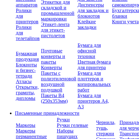
Этикетки для
аппаратов
Диспенсеры
самокопиру
складской и
Ролики
для закладок и
Бухгалтерск
промышленной
для
блокнотов
бланки
маркировки
принтеров
Клейкие
Книги учета
Этикет-лента
Ролики
закладки
для этикет-
для
пистолетов
телетайпов
Бумага для
Почтовые
офисной
Бумажная
конверты и
техники
продукция
пакеты
Цветная бумага
Блокноты
Конверты
для принтера
и бизнес-
Пакеты с
Бумага для
тетради
полиэтиленовой
плоттеров и
Атласы
воздушной
копировальных
Открытки,
подушкой
работ
грамоты,
Пакеты В4
Бумага для
дипломы
(250х353мм)
принтеров А4,
А3
Письменные принадлежности
Ручки
Чернила,
Принадл
Маркеры
Ручки гелевые
тушь,
для черч
Маркеры
Наборы
стержни
Транспо
перманентные
пишущих