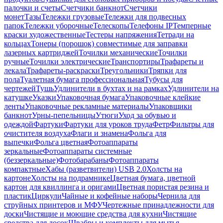
палочки и счеты
Счетчики банкнот
Счетчики
монет
Тазы
Тележки грузовые
Тележки для подвесных
папок
Тележки уборочные
Телескопы
Телефоны IP
Темперные
краски художественные
Тестеры напряжения
Тетради на
кольцах
Тонеры (порошок) совместимые для заправки
лазерных картриджей
Точилки механические
Точилки
ручные
Точилки электрические
Транспортиры
Трафареты и
лекала
Трафареты-раскраски
Треугольники
Тряпки для
пола
Туалетная бумага профессиональная
Тубусы для
чертежей
Тушь
Удлинители в бухтах и на рамках
Удлинители на
катушке
Указки
Упаковочная бумага
Упаковочные клейкие
ленты
Упаковочные рекламные материалы
Упаковщики
банкнот
Урны-пепельницы
Утюги
Уход за обувью и
одеждой
Фартуки
Фартуки для уроков труда
Фетр
Фильтры для
очистителя воздуха
Флаги и знамена
Фольга для
выпечки
Фольга цветная
Фотоаппараты
зеркальные
Фотоаппараты системные
(беззеркальные)
Фотобарабаны
Фотоаппараты
компактные
Хабы (разветвители) USB 2.0
Холсты на
картоне
Холсты на подрамнике
Цветная бумага, цветной
картон для квиллинга и оригами
Цветная пористая резина и
пластик
Циркули
Чайные и кофейные наборы
Чернила для
струйных принтеров и МФУ
Чертежные принадлежности для
доски
Чистящие и моющие средства для кухни
Чистящие
средства для досок
Швабры и комплекты для мытья