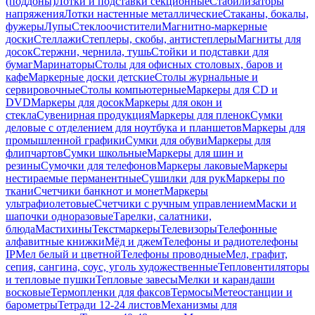
(поддоны)
Лотки и подставки секционные
Стабилизаторы
напряжения
Лотки настенные металлические
Стаканы, бокалы,
фужеры
Лупы
Стеклоочистители
Магнитно-маркерные
доски
Стеллажи
Степлеры, скобы, антистеплеры
Магниты для
досок
Стержни, чернила, тушь
Стойки и подставки для
бумаг
Маринаторы
Столы для офисных столовых, баров и
кафе
Маркерные доски детские
Столы журнальные и
сервировочные
Столы компьютерные
Маркеры для CD и
DVD
Маркеры для досок
Маркеры для окон и
стекла
Сувенирная продукция
Маркеры для пленок
Сумки
деловые с отделением для ноутбука и планшетов
Маркеры для
промышленной графики
Сумки для обуви
Маркеры для
флипчартов
Сумки школьные
Маркеры для шин и
резины
Сумочки для телефонов
Маркеры лаковые
Маркеры
нестираемые перманентные
Сушилки для рук
Маркеры по
ткани
Счетчики банкнот и монет
Маркеры
ультрафиолетовые
Счетчики с ручным управлением
Маски и
шапочки одноразовые
Тарелки, салатники,
блюда
Мастихины
Текстмаркеры
Телевизоры
Телефонные
алфавитные книжки
Мёд и джем
Телефоны и радиотелефоны
IP
Мел белый и цветной
Телефоны проводные
Мел, графит,
сепия, сангина, соус, уголь художественные
Тепловентиляторы
и тепловые пушки
Тепловые завесы
Мелки и карандаши
восковые
Термопленки для факсов
Термосы
Метеостанции и
барометры
Тетради 12-24 листов
Механизмы для