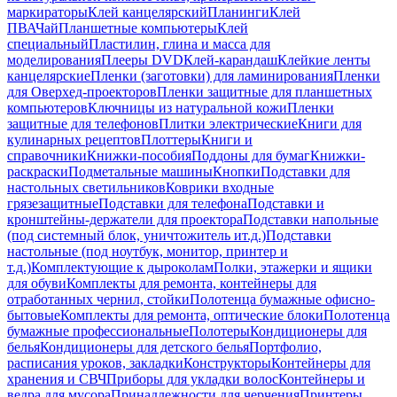
маркираторы
Клей канцелярский
Планинги
Клей
ПВА
Чай
Планшетные компьютеры
Клей
специальный
Пластилин, глина и масса для
моделирования
Плееры DVD
Клей-карандаш
Клейкие ленты
канцелярские
Пленки (заготовки) для ламинирования
Пленки
для Оверхед-проекторов
Пленки защитные для планшетных
компьютеров
Ключницы из натуральной кожи
Пленки
защитные для телефонов
Плитки электрические
Книги для
кулинарных рецептов
Плоттеры
Книги и
справочники
Книжки-пособия
Поддоны для бумаг
Книжки-
раскраски
Подметальные машины
Кнопки
Подставки для
настольных светильников
Коврики входные
грязезащитные
Подставки для телефона
Подставки и
кронштейны-держатели для проектора
Подставки напольные
(под системный блок, уничтожитель ит.д.)
Подставки
настольные (под ноутбук, монитор, принтер и
т.д.)
Комплектующие к дыроколам
Полки, этажерки и ящики
для обуви
Комплекты для ремонта, контейнеры для
отработанных чернил, стойки
Полотенца бумажные офисно-
бытовые
Комплекты для ремонта, оптические блоки
Полотенца
бумажные профессиональные
Полотеры
Кондиционеры для
белья
Кондиционеры для детского белья
Портфолио,
расписания уроков, закладки
Конструкторы
Контейнеры для
хранения и СВЧ
Приборы для укладки волос
Контейнеры и
ведра для мусора
Принадлежности для черчения
Принтеры