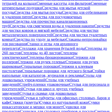
тетрадей на кольцах
Сменные кассеты для фильтров
Сменные
штемпельные подушки
Средства для мытья детской
посуды
Средства для мытья посуды
Средства для отбеливания
и удаления пятен
Средства для посудомоечных
машин
Средства для прочистки канализационных
труб
Средства для смягчения воды и удаления накипи
Средства
для чистки ковров и мягкой мебели
Средства для чистки
металлических поверхностей
Средства для чистки туалетных
комнат
Средства по уходу за мебелью
Стаканы-непроливайки
для рисования
Станки и иглы для архивного
переплета
Стеллажи для хранения бутылей воды
Степлеры до
260 листов
Степлеры до 40 листов
Степлеры
электрические
Степлеры-брошюровщики
Стержни для
роллеров
Стержни для ручек гелевые
Стержни для ручек
шариковые
Стиральные порошки
Стержни к клеевым
пистолетам
Стиральные порошки для детского белья
Стойки
напольные для каталогов, журналов и рекламы
Столы для
дошкольных учреждений
Столы для учебных
заведений
Стрейч-пленки упаковочные
Стулья для персонала и
посетителей
Стулья для школ и других учебных
заведений
Стулья и скамьи для дошкольных
учреждений
Стулья и табуреты для офисных столовых, баров и
кафе
Стяжки (хомуты)
Сумки из натуральной кожи
Сумки
инкассаторские и мешки для монет
Сушилки для
продуктов
Сушилки для столовых приборов и посуды
Счетные