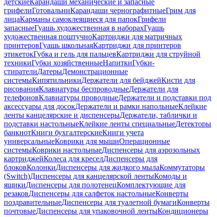
детские
Карандаши механические и запасные
грифели
Готовальни
Карандаши чернографитные
Грим для
лица
Карманы самоклеящиеся для папок
Грифели
запасные
Гуашь художественная в наборах
Гуашь
художественная поштучно
Картриджи для матричных
принтеров
Гуашь школьная
Картриджи для принтеров
этикеток
Губка и гель для пальцев
Картриджи для струйной
техники
Губки хозяйственные
Напитки
Губки-
стиратели
Датеры
Демонстрационные
системы
Кипятильники
Держатели для бейджей
Кисти для
рисования
Клавиатуры беспроводные
Держатели для
телефонов
Клавиатуры проводные
Держатели и подставки под
аксессуары для досок
Держатели и рамки напольные
Клейкие
ленты канцелярские и диспенсеры
Держатели, таблички и
подставки настольные
Клейкие ленты специальные
Детекторы
банкнот
Книги бухгалтерские
Книги учета
универсальные
Коврики для мыши
Операционные
системы
Коврики настольные
Диспенсеры для аэрозольных
картриджей
Колеса для кресел
Диспенсеры для
блоков
Колонки
Диспенсеры для жидкого мыла
Коммутаторы
(Switch)
Диспенсеры для канцелярской ленты
Комоды и
ящики
Диспенсеры для полотенец
Комплектующие для
резаков
Диспенсеры для салфеток настольные
Конверты
поздравительные
Диспенсеры для туалетной бумаги
Конверты
почтовые
Диспенсеры для упаковочной ленты
Кондиционеры