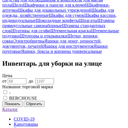
пола
Шило
Шкафчики и панели для ключей
Шкафчики-
аптечки
Шкафы для дошкольных учреждений
Шкафы для
одежды, хозяйственные
Шкафы для сумок
Шкафы кассира,
индивидуальные
Шоколадные конфеты
Шпагаты
Штампы
прямоугольные самонаборные
Штампы стандартных
слов
Штативы для селфи
Штемпельная краска
Штемпельные
подушки
Штопоры и открывалки
Щетки, веники,
совки
Электробритвы
Ящики для денег, ценностей,
документов, печатей
Ящики для инструментов
Ящики
почтовые
Ящики, боксы и корзины универсальные
Инвентарь для уборки на улице
Цена
от
до
Название торговой марки
-
BERCHOUSE
Показать
Сбросить
Каталог
COVID-19
Канцтовары