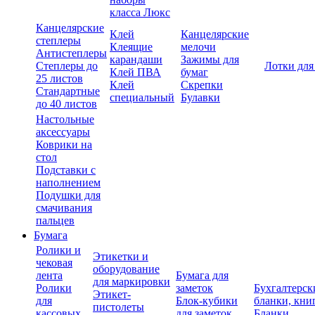
класса Люкс
Канцелярские
Клей
Канцелярские
степлеры
Клеящие
мелочи
Антистеплеры
карандаши
Зажимы для
Степлеры до
Лотки для
Клей ПВА
бумаг
25 листов
Клей
Скрепки
Стандартные
специальный
Булавки
до 40 листов
Настольные
аксессуары
Коврики на
стол
Подставки с
наполнением
Подушки для
смачивания
пальцев
Бумага
Ролики и
Этикетки и
чековая
оборудование
лента
Бумага для
для маркировки
Ролики
заметок
Бухгалтерск
Этикет-
для
Блок-кубики
бланки, кни
пистолеты
кассовых
для заметок
Бланки