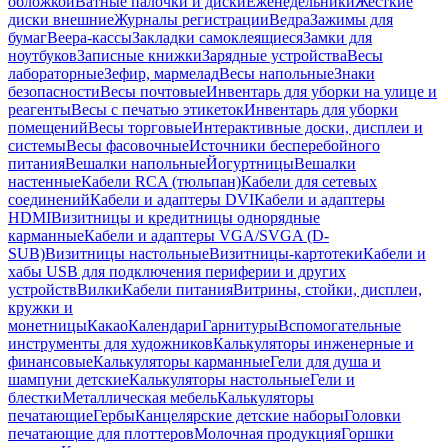
обложкой
Ватные палочки и диски
Еженедельники
Жесткие
диски внешние
Журналы регистрации
Ведра
Зажимы для
бумаг
Веера-кассы
Закладки самоклеящиеся
Замки для
ноутбуков
Записные книжки
Зарядные устройства
Весы
лабораторные
Зефир, мармелад
Весы напольные
Знаки
безопасности
Весы почтовые
Инвентарь для уборки на улице и
реагенты
Весы с печатью этикеток
Инвентарь для уборки
помещений
Весы торговые
Интерактивные доски, дисплеи и
системы
Весы фасовочные
Источники бесперебойного
питания
Вешалки напольные
Йогуртницы
Вешалки
настенные
Кабели RCA (тюльпан)
Кабели для сетевых
соединений
Кабели и адаптеры DVI
Кабели и адаптеры
HDMI
Визитницы и кредитницы однорядные
карманные
Кабели и адаптеры VGA/SVGA (D-
SUB)
Визитницы настольные
Визитницы-картотеки
Кабели и
хабы USB для подключения периферии и других
устройств
Вилки
Кабели питания
Витрины, стойки, дисплеи,
кружки и
монетницы
Какао
Календари
Гарнитуры
Вспомогательные
инструменты для художников
Калькуляторы инженерные и
финансовые
Калькуляторы карманные
Гели для душа и
шампуни детские
Калькуляторы настольные
Гели и
блестки
Металлическая мебель
Калькуляторы
печатающие
Гербы
Канцелярские детские наборы
Головки
печатающие для плоттеров
Молочная продукция
Горшки