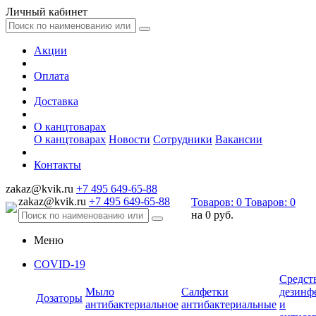
Личный кабинет
Акции
Оплата
Доставка
О канцтоварах
О канцтоварах
Новости
Сотрудники
Вакансии
Контакты
zakaz@kvik.ru
+7 495 649-65-88
zakaz@kvik.ru
+7 495 649-65-88
Товаров:
0
Товаров:
0
на
0 руб.
Меню
COVID-19
Средст
Мыло
Салфетки
дезинф
Дозаторы
антибактериальное
антибактериальные
и