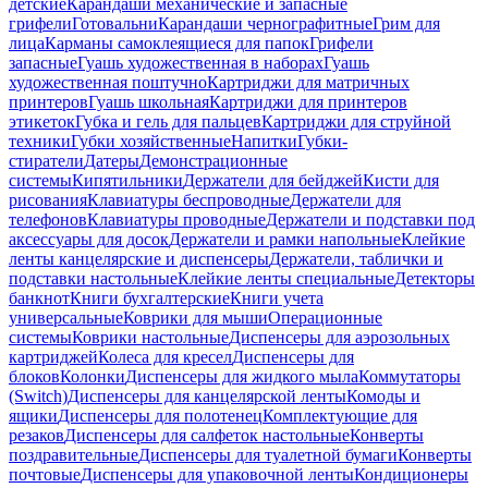
детские
Карандаши механические и запасные
грифели
Готовальни
Карандаши чернографитные
Грим для
лица
Карманы самоклеящиеся для папок
Грифели
запасные
Гуашь художественная в наборах
Гуашь
художественная поштучно
Картриджи для матричных
принтеров
Гуашь школьная
Картриджи для принтеров
этикеток
Губка и гель для пальцев
Картриджи для струйной
техники
Губки хозяйственные
Напитки
Губки-
стиратели
Датеры
Демонстрационные
системы
Кипятильники
Держатели для бейджей
Кисти для
рисования
Клавиатуры беспроводные
Держатели для
телефонов
Клавиатуры проводные
Держатели и подставки под
аксессуары для досок
Держатели и рамки напольные
Клейкие
ленты канцелярские и диспенсеры
Держатели, таблички и
подставки настольные
Клейкие ленты специальные
Детекторы
банкнот
Книги бухгалтерские
Книги учета
универсальные
Коврики для мыши
Операционные
системы
Коврики настольные
Диспенсеры для аэрозольных
картриджей
Колеса для кресел
Диспенсеры для
блоков
Колонки
Диспенсеры для жидкого мыла
Коммутаторы
(Switch)
Диспенсеры для канцелярской ленты
Комоды и
ящики
Диспенсеры для полотенец
Комплектующие для
резаков
Диспенсеры для салфеток настольные
Конверты
поздравительные
Диспенсеры для туалетной бумаги
Конверты
почтовые
Диспенсеры для упаковочной ленты
Кондиционеры