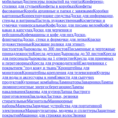
мобильные
Диспенсеры покрытий на унитаз
Конференц-
столики для стульев
Конфеты в коробках
Конфеты
фасованные
Короба архивные и папки с завязками
Коробки
картонные
Корректирующие средства
Доски для информации,
стенды и витрины
Пастель художественная
Косметички и
сумочки универсальные
Кофе
Доски для письма мелом
Кофе и
какао в капсулах
Доски для черчения и
рейсшины
Кофемашины и кофе для них
Доски-
флипчарты
Доски, стеки и формочки для лепки
Краски
художественные
Красящие ролики для этикет-
пистолетов
Дыроколы до 300 листов
Письменные и чертежные
принадлежности
Кресла детские
Дыроколы до 50 листов
Кресла
для персонала
Дыроколы на 1 отверстие
Кресла для приемных
и переговорных
Кресла для руководителей
Ежедневники с
покрытием "под кожу и ткань"
Кронштейны для
мониторов
Кронштейны-крепления для телевизоров
Кулеры
для воды и аксессуары к ним
Емкости для сыпучих
продуктов
Кухонные комбайны
Ламинаторы
Заварники
Лампы
люминесцентные энергосберегающие
Лампы
накаливания
Зажимы для купюр
Лапша быстрого
приготовления
Закладки
Ластики, резинки
стирательные
Магнитолы
Маникюрные
наборы
Маркеры
Зарядные устройства для портативной
электроники
Маршрутизаторы, модемы и сплиттеры
Защитные
покрытия
Машинки для стрижки волос
Звонки