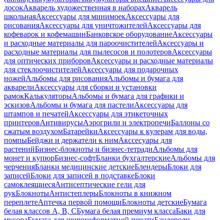
досок
Акварель художественная в наборах
Акварель
школьная
Аксессуары для минимоек
Аксессуары для
рисования
Аксессуары для уничтожителей
Аксессуары для
кофеварок и кофемашин
Банковское оборудование
Аксессуары
и расходные материалы для пароочистителей
Аксессуары и
расходные материалы для пылесосов и полотеров
Аксессуары
для оптических приборов
Аксессуары и расходные материалы
для стеклоочистителей
Аксессуары для подарочных
ножей
Альбомы для рисования
Альбомы и бумага для
акварели
Аксессуары для сборки и установки
рамок
Калькуляторы
Альбомы и бумага для графики и
эскизов
Альбомы и бумага для пастели
Аксессуары для
штампов и печатей
Аксессуары для этикеточных
принтеров
Антивирусы
Аэрогрили и электропечи
Баллоны со
сжатым воздухом
Батарейки
Аксессуары к кулерам для воды,
помпы
Бейджи и держатели к ним
Акссесуары для
растений
Бизнес-блокноты и бизнес-тетради
Альбомы для
монет и купюр
Бизнес-софт
Бланки бухгалтерские
Альбомы для
черчения
Бланки медицинские детские
Блендеры
Блоки для
записей
Блоки для записей в подставке
Блоки
самоклеящиеся
Антисептические гели для
рук
Блокноты
Антистеплеры
Блокноты в книжном
переплете
Аптечка первой помощи
Блокноты детские
Бумага
белая классов А, В, С
Бумага белая премиум класса
Баки для
мусора
Бумага для широкоформатной печати
Бандероли,