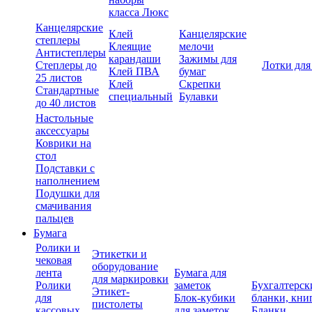
класса Люкс
Канцелярские
Клей
Канцелярские
степлеры
Клеящие
мелочи
Антистеплеры
карандаши
Зажимы для
Степлеры до
Лотки для
Клей ПВА
бумаг
25 листов
Клей
Скрепки
Стандартные
специальный
Булавки
до 40 листов
Настольные
аксессуары
Коврики на
стол
Подставки с
наполнением
Подушки для
смачивания
пальцев
Бумага
Ролики и
Этикетки и
чековая
оборудование
лента
Бумага для
для маркировки
Ролики
заметок
Бухгалтерск
Этикет-
для
Блок-кубики
бланки, кни
пистолеты
кассовых
для заметок
Бланки