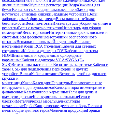
обложкой
Ватные палочки и диски
Еженедельники
Жесткие
диски внешние
Журналы регистрации
Ведра
Зажимы для
бумаг
Веера-кассы
Закладки самоклеящиеся
Замки для
ноутбуков
Записные книжки
Зарядные устройства
Весы
лабораторные
Зефир, мармелад
Весы напольные
Знаки
безопасности
Весы почтовые
Инвентарь для уборки на улице и
реагенты
Весы с печатью этикеток
Инвентарь для уборки
помещений
Весы торговые
Интерактивные доски, дисплеи и
системы
Весы фасовочные
Источники бесперебойного
питания
Вешалки напольные
Йогуртницы
Вешалки
настенные
Кабели RCA (тюльпан)
Кабели для сетевых
соединений
Кабели и адаптеры DVI
Кабели и адаптеры
HDMI
Визитницы и кредитницы однорядные
карманные
Кабели и адаптеры VGA/SVGA (D-
SUB)
Визитницы настольные
Визитницы-картотеки
Кабели и
хабы USB для подключения периферии и других
устройств
Вилки
Кабели питания
Витрины, стойки, дисплеи,
кружки и
монетницы
Какао
Календари
Гарнитуры
Вспомогательные
инструменты для художников
Калькуляторы инженерные и
финансовые
Калькуляторы карманные
Гели для душа и
шампуни детские
Калькуляторы настольные
Гели и
блестки
Металлическая мебель
Калькуляторы
печатающие
Гербы
Канцелярские детские наборы
Головки
печатающие для плоттеров
Молочная продукция
Горшки