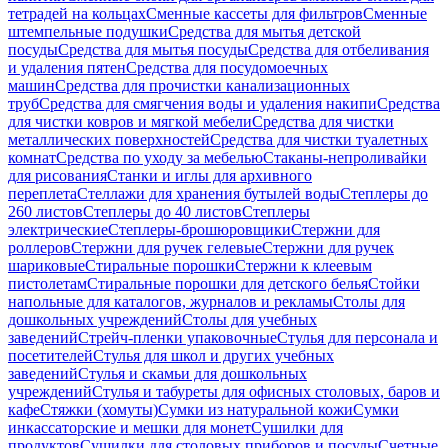
тетрадей на кольцах
Сменные кассеты для фильтров
Сменные
штемпельные подушки
Средства для мытья детской
посуды
Средства для мытья посуды
Средства для отбеливания
и удаления пятен
Средства для посудомоечных
машин
Средства для прочистки канализационных
труб
Средства для смягчения воды и удаления накипи
Средства
для чистки ковров и мягкой мебели
Средства для чистки
металлических поверхностей
Средства для чистки туалетных
комнат
Средства по уходу за мебелью
Стаканы-непроливайки
для рисования
Станки и иглы для архивного
переплета
Стеллажи для хранения бутылей воды
Степлеры до
260 листов
Степлеры до 40 листов
Степлеры
электрические
Степлеры-брошюровщики
Стержни для
роллеров
Стержни для ручек гелевые
Стержни для ручек
шариковые
Стиральные порошки
Стержни к клеевым
пистолетам
Стиральные порошки для детского белья
Стойки
напольные для каталогов, журналов и рекламы
Столы для
дошкольных учреждений
Столы для учебных
заведений
Стрейч-пленки упаковочные
Стулья для персонала и
посетителей
Стулья для школ и других учебных
заведений
Стулья и скамьи для дошкольных
учреждений
Стулья и табуреты для офисных столовых, баров и
кафе
Стяжки (хомуты)
Сумки из натуральной кожи
Сумки
инкассаторские и мешки для монет
Сушилки для
продуктов
Сушилки для столовых приборов и посуды
Счетные