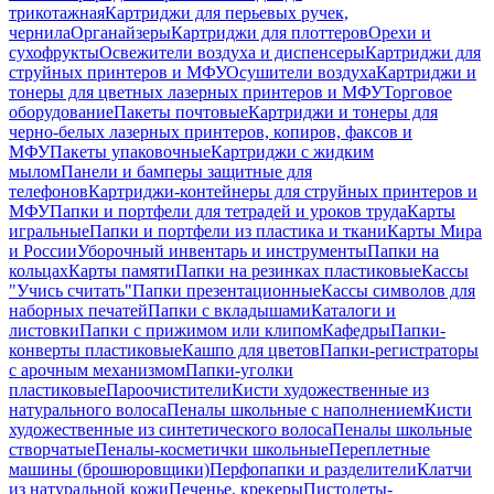
трикотажная
Картриджи для перьевых ручек,
чернила
Органайзеры
Картриджи для плоттеров
Орехи и
сухофрукты
Освежители воздуха и диспенсеры
Картриджи для
струйных принтеров и МФУ
Осушители воздуха
Картриджи и
тонеры для цветных лазерных принтеров и МФУ
Торговое
оборудование
Пакеты почтовые
Картриджи и тонеры для
черно-белых лазерных принтеров, копиров, факсов и
МФУ
Пакеты упаковочные
Картриджи с жидким
мылом
Панели и бамперы защитные для
телефонов
Картриджи-контейнеры для струйных принтеров и
МФУ
Папки и портфели для тетрадей и уроков труда
Карты
игральные
Папки и портфели из пластика и ткани
Карты Мира
и России
Уборочный инвентарь и инструменты
Папки на
кольцах
Карты памяти
Папки на резинках пластиковые
Кассы
"Учись считать"
Папки презентационные
Кассы символов для
наборных печатей
Папки с вкладышами
Каталоги и
листовки
Папки с прижимом или клипом
Кафедры
Папки-
конверты пластиковые
Кашпо для цветов
Папки-регистраторы
с арочным механизмом
Папки-уголки
пластиковые
Пароочистители
Кисти художественные из
натурального волоса
Пеналы школьные с наполнением
Кисти
художественные из синтетического волоса
Пеналы школьные
створчатые
Пеналы-косметички школьные
Переплетные
машины (брошюровщики)
Перфопапки и разделители
Клатчи
из натуральной кожи
Печенье, крекеры
Пистолеты-