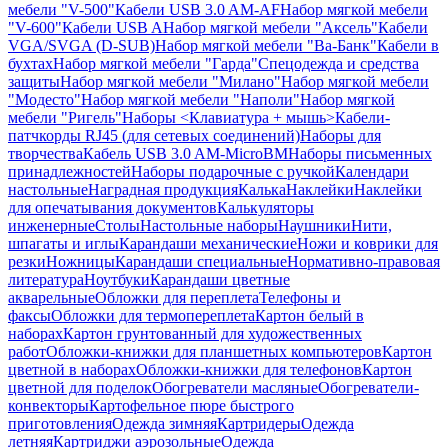
мебели "V-500"
Кабели USB 3.0 AM-AF
Набор мягкой мебели
"V-600"
Кабели USB A
Набор мягкой мебели "Аксель"
Кабели
VGA/SVGA (D-SUB)
Набор мягкой мебели "Ва-Банк"
Кабели в
бухтах
Набор мягкой мебели "Гарда"
Спецодежда и средства
защиты
Набор мягкой мебели "Милано"
Набор мягкой мебели
"Модесто"
Набор мягкой мебели "Наполи"
Набор мягкой
мебели "Ригель"
Наборы <Клавиатура + мышь>
Кабели-
патчкорды RJ45 (для сетевых соединений)
Наборы для
творчества
Кабель USB 3.0 AM-MicroBM
Наборы письменных
принадлежностей
Наборы подарочные с ручкой
Календари
настольные
Наградная продукция
Калька
Наклейки
Наклейки
для опечатывания документов
Калькуляторы
инженерные
Столы
Настольные наборы
Наушники
Нити,
шпагаты и иглы
Карандаши механические
Ножи и коврики для
резки
Ножницы
Карандаши специальные
Нормативно-правовая
литература
Ноутбуки
Карандаши цветные
акварельные
Обложки для переплета
Телефоны и
факсы
Обложки для термопереплета
Картон белый в
наборах
Картон грунтованный для художественных
работ
Обложки-книжки для планшетных компьютеров
Картон
цветной в наборах
Обложки-книжки для телефонов
Картон
цветной для поделок
Обогреватели масляные
Обогреватели-
конвекторы
Картофельное пюре быстрого
приготовления
Одежда зимняя
Картридеры
Одежда
летняя
Картриджи аэрозольные
Одежда