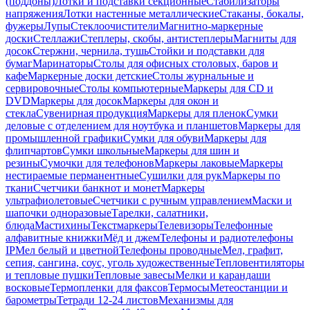
(поддоны)
Лотки и подставки секционные
Стабилизаторы
напряжения
Лотки настенные металлические
Стаканы, бокалы,
фужеры
Лупы
Стеклоочистители
Магнитно-маркерные
доски
Стеллажи
Степлеры, скобы, антистеплеры
Магниты для
досок
Стержни, чернила, тушь
Стойки и подставки для
бумаг
Маринаторы
Столы для офисных столовых, баров и
кафе
Маркерные доски детские
Столы журнальные и
сервировочные
Столы компьютерные
Маркеры для CD и
DVD
Маркеры для досок
Маркеры для окон и
стекла
Сувенирная продукция
Маркеры для пленок
Сумки
деловые с отделением для ноутбука и планшетов
Маркеры для
промышленной графики
Сумки для обуви
Маркеры для
флипчартов
Сумки школьные
Маркеры для шин и
резины
Сумочки для телефонов
Маркеры лаковые
Маркеры
нестираемые перманентные
Сушилки для рук
Маркеры по
ткани
Счетчики банкнот и монет
Маркеры
ультрафиолетовые
Счетчики с ручным управлением
Маски и
шапочки одноразовые
Тарелки, салатники,
блюда
Мастихины
Текстмаркеры
Телевизоры
Телефонные
алфавитные книжки
Мёд и джем
Телефоны и радиотелефоны
IP
Мел белый и цветной
Телефоны проводные
Мел, графит,
сепия, сангина, соус, уголь художественные
Тепловентиляторы
и тепловые пушки
Тепловые завесы
Мелки и карандаши
восковые
Термопленки для факсов
Термосы
Метеостанции и
барометры
Тетради 12-24 листов
Механизмы для