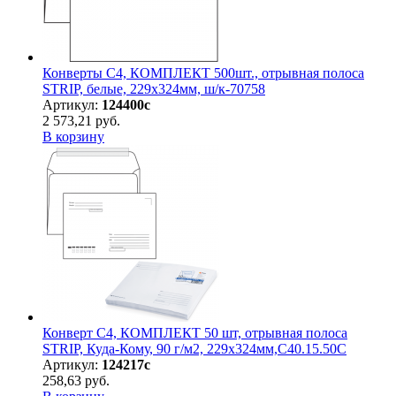
Конверты С4, КОМПЛЕКТ 500шт., отрывная полоса
STRIP, белые, 229х324мм, ш/к-70758
Артикул:
124400с
2 573,21 руб.
В корзину
Конверт С4, КОМПЛЕКТ 50 шт, отрывная полоса
STRIP, Куда-Кому, 90 г/м2, 229х324мм,С40.15.50С
Артикул:
124217с
258,63 руб.