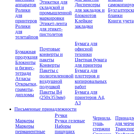
Этикетки для
аппаратов
Диспенсеры
самокопиру
складской и
Ролики
для закладок и
Бухгалтерск
промышленной
для
блокнотов
бланки
маркировки
принтеров
Клейкие
Книги учета
Этикет-лента
Ролики
закладки
для этикет-
для
пистолетов
телетайпов
Бумага для
Почтовые
офисной
Бумажная
конверты и
техники
продукция
пакеты
Цветная бумага
Блокноты
Конверты
для принтера
и бизнес-
Пакеты с
Бумага для
тетради
полиэтиленовой
плоттеров и
Атласы
воздушной
копировальных
Открытки,
подушкой
работ
грамоты,
Пакеты В4
Бумага для
дипломы
(250х353мм)
принтеров А4,
А3
Письменные принадлежности
Ручки
Чернила,
Принадл
Маркеры
Ручки гелевые
тушь,
для черч
Маркеры
Наборы
стержни
Транспо
перманентные
пишущих