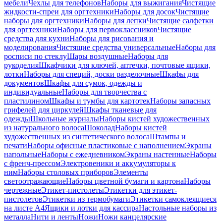
мебели
Чехлы для телефонов
Наборы для выжигания
Чистящие
жидкости-спреи для оргтехники
Наборы для досок
Чистящие
наборы для оргтехники
Наборы для лепки
Чистящие салфетки
для оргтехники
Наборы для первоклассников
Чистящие
средства для кухни
Наборы для рисования и
моделирования
Чистящие средства универсальные
Наборы для
росписи по стеклу
Шары воздушные
Наборы для
рукоделия
Шкафчики для ключей, аптечки, почтовые ящики,
лотки
Наборы для специй, доски разделочные
Шкафы для
документов
Шкафы для сумок, одежды и
индивидуальные
Наборы для творчества с
пластилином
Шкафы и тумбы для картотек
Наборы запасных
грифелей для циркулей
Шкафы тканевые для
одежды
Школьные журналы
Наборы кистей художественных
из натурального волоса
Шоколад
Наборы кистей
художественных из синтетического волоса
Штампы и
печати
Наборы офисные пластиковые с наполнением
Экраны
напольные
Наборы с ежедневником
Экраны настенные
Наборы
с френч-прессом
Электровеники и аккумуляторы к
ним
Наборы столовых приборов
Элементы
светоотражающие
Наборы цветной бумаги и картона
Наборы
чертежные
Этикет-пистолеты
Этикетки для этикет-
пистолетов
Этикетки из термобумаги
Этикетки самоклеящиеся
на листе А4
Ящики и лотки для кассира
Настольные наборы из
металла
Нити и ленты
Ножи
Ножи канцелярские