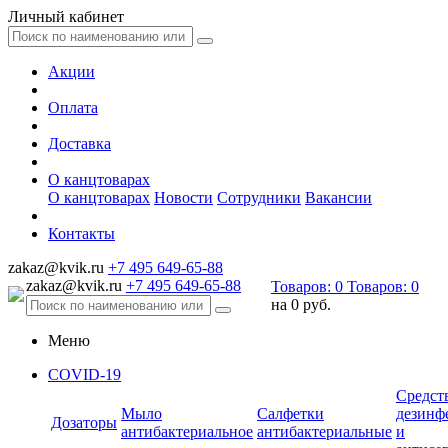
Личный кабинет
Акции
Оплата
Доставка
О канцтоварах
О канцтоварах
Новости
Сотрудники
Вакансии
Контакты
zakaz@kvik.ru
+7 495 649-65-88
zakaz@kvik.ru
+7 495 649-65-88
Товаров:
0
Товаров:
0
на
0 руб.
Меню
COVID-19
Средст
Мыло
Салфетки
дезинф
Дозаторы
антибактериальное
антибактериальные
и