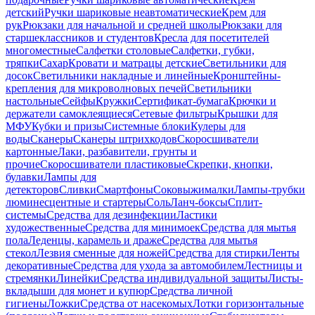
детский
Ручки шариковые неавтоматические
Крем для
рук
Рюкзаки для начальной и средней школы
Рюкзаки для
старшеклассников и студентов
Кресла для посетителей
многоместные
Салфетки столовые
Салфетки, губки,
тряпки
Сахар
Кровати и матрацы детские
Светильники для
досок
Светильники накладные и линейные
Кронштейны-
крепления для микроволновых печей
Светильники
настольные
Сейфы
Кружки
Сертификат-бумага
Крючки и
держатели самоклеящиеся
Сетевые фильтры
Крышки для
МФУ
Кубки и призы
Системные блоки
Кулеры для
воды
Сканеры
Сканеры штрихкодов
Скоросшиватели
картонные
Лаки, разбавители, грунты и
прочие
Скоросшиватели пластиковые
Скрепки, кнопки,
булавки
Лампы для
детекторов
Сливки
Смартфоны
Соковыжималки
Лампы-трубки
люминесцентные и стартеры
Соль
Ланч-боксы
Сплит-
системы
Средства для дезинфекции
Ластики
художественные
Средства для минимоек
Средства для мытья
пола
Леденцы, карамель и драже
Средства для мытья
стекол
Лезвия сменные для ножей
Средства для стирки
Ленты
декоративные
Средства для ухода за автомобилем
Лестницы и
стремянки
Линейки
Средства индивидуальной защиты
Листы-
вкладыши для монет и купюр
Средства личной
гигиены
Ложки
Средства от насекомых
Лотки горизонтальные