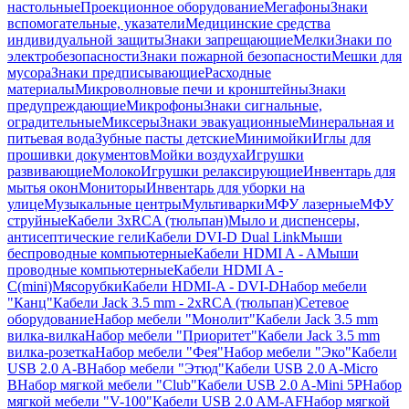
настольные
Проекционное оборудование
Мегафоны
Знаки
вспомогательные, указатели
Медицинские средства
индивидуальной защиты
Знаки запрещающие
Мелки
Знаки по
электробезопасности
Знаки пожарной безопасности
Мешки для
мусора
Знаки предписывающие
Расходные
материалы
Микроволновые печи и кронштейны
Знаки
предупреждающие
Микрофоны
Знаки сигнальные,
оградительные
Миксеры
Знаки эвакуационные
Минеральная и
питьевая вода
Зубные пасты детские
Минимойки
Иглы для
прошивки документов
Мойки воздуха
Игрушки
развивающие
Молоко
Игрушки релаксирующие
Инвентарь для
мытья окон
Мониторы
Инвентарь для уборки на
улице
Музыкальные центры
Мультиварки
МФУ лазерные
МФУ
струйные
Кабели 3xRCA (тюльпан)
Мыло и диспенсеры,
антисептические гели
Кабели DVI-D Dual Link
Мыши
беспроводные компьютерные
Кабели HDMI A - A
Мыши
проводные компьютерные
Кабели HDMI A -
C(mini)
Мясорубки
Кабели HDMI-A - DVI-D
Набор мебели
"Канц"
Кабели Jack 3.5 mm - 2xRCA (тюльпан)
Сетевое
оборудование
Набор мебели "Монолит"
Кабели Jack 3.5 mm
вилка-вилка
Набор мебели "Приоритет"
Кабели Jack 3.5 mm
вилка-розетка
Набор мебели "Фея"
Набор мебели "Эко"
Кабели
USB 2.0 A-B
Набор мебели "Этюд"
Кабели USB 2.0 A-Micro
B
Набор мягкой мебели "Club"
Кабели USB 2.0 A-Mini 5P
Набор
мягкой мебели "V-100"
Кабели USB 2.0 AM-AF
Набор мягкой