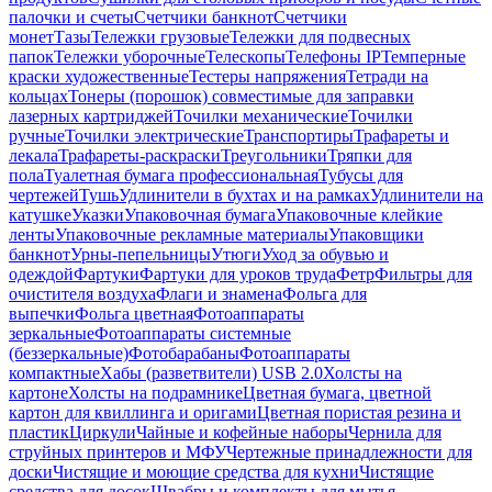
палочки и счеты
Счетчики банкнот
Счетчики
монет
Тазы
Тележки грузовые
Тележки для подвесных
папок
Тележки уборочные
Телескопы
Телефоны IP
Темперные
краски художественные
Тестеры напряжения
Тетради на
кольцах
Тонеры (порошок) совместимые для заправки
лазерных картриджей
Точилки механические
Точилки
ручные
Точилки электрические
Транспортиры
Трафареты и
лекала
Трафареты-раскраски
Треугольники
Тряпки для
пола
Туалетная бумага профессиональная
Тубусы для
чертежей
Тушь
Удлинители в бухтах и на рамках
Удлинители на
катушке
Указки
Упаковочная бумага
Упаковочные клейкие
ленты
Упаковочные рекламные материалы
Упаковщики
банкнот
Урны-пепельницы
Утюги
Уход за обувью и
одеждой
Фартуки
Фартуки для уроков труда
Фетр
Фильтры для
очистителя воздуха
Флаги и знамена
Фольга для
выпечки
Фольга цветная
Фотоаппараты
зеркальные
Фотоаппараты системные
(беззеркальные)
Фотобарабаны
Фотоаппараты
компактные
Хабы (разветвители) USB 2.0
Холсты на
картоне
Холсты на подрамнике
Цветная бумага, цветной
картон для квиллинга и оригами
Цветная пористая резина и
пластик
Циркули
Чайные и кофейные наборы
Чернила для
струйных принтеров и МФУ
Чертежные принадлежности для
доски
Чистящие и моющие средства для кухни
Чистящие
средства для досок
Швабры и комплекты для мытья