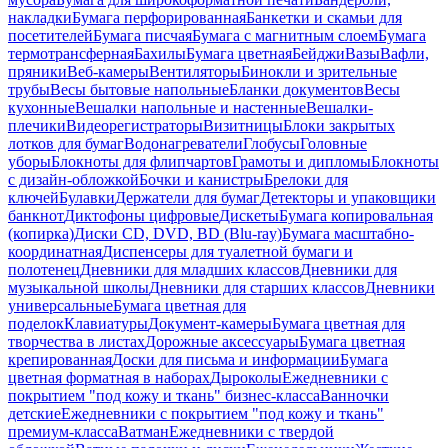
накладки
Бумага перфорированная
Банкетки и скамьи для
посетителей
Бумага писчая
Бумага с магнитным слоем
Бумага
термотрансферная
Бахилы
Бумага цветная
Бейджи
Вазы
Вафли,
пряники
Веб-камеры
Вентиляторы
Бинокли и зрительные
трубы
Весы бытовые напольные
Бланки документов
Весы
кухонные
Вешалки напольные и настенные
Вешалки-
плечики
Видеорегистраторы
Визитницы
Блоки закрытых
лотков для бумаг
Водонагреватели
Глобусы
Головные
уборы
Блокноты для флипчартов
Грамоты и дипломы
Блокноты
с дизайн-обложкой
Бочки и канистры
Брелоки для
ключей
Булавки
Держатели для бумаг
Детекторы и упаковщики
банкнот
Диктофоны цифровые
Дискеты
Бумага копировальная
(копирка)
Диски CD, DVD, BD (Blu-ray)
Бумага масштабно-
координатная
Диспенсеры для туалетной бумаги и
полотенец
Дневники для младших классов
Дневники для
музыкальной школы
Дневники для старших классов
Дневники
универсальные
Бумага цветная для
поделок
Клавиатуры
Документ-камеры
Бумага цветная для
творчества в листах
Дорожные аксессуары
Бумага цветная
крепированная
Доски для письма и информации
Бумага
цветная форматная в наборах
Дыроколы
Ежедневники с
покрытием "под кожу и ткань" бизнес-класса
Ванночки
детские
Ежедневники с покрытием "под кожу и ткань"
премиум-класса
Ватман
Ежедневники с твердой