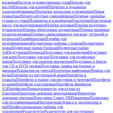
восковая
Пастель художественная сухая
Пеналы для
кистей
Пеналы для ключей
Перчатки и рукавицы
хлопчатобумажные
Перчатки латексные и резиновые
Перья
плакатные
Печати круглые самонаборные
Печенье, крекеры,
сухари и сушки
Планшеты и клипборды
Пластилин
Пластичная
масса для моделирования
Платки носовые
Пленки воздушно-
пузырчатые
Пленки оберточные подарочные
Пленки пищевые
полиэтиленовые
Пленки самоклеящиеся для книг, тетрадей и
журналов
Пломбираторы
Пломбы для
опломбирования
Подарочные наборы с ножом
Подарочные
ножи
Подвесные папки Foolscap
Подвесные папки
А4
Подгузники
Подносы
Подставки для календаря
Подставки
для книг
Подставки для ног
Подставки для подвесных
папок
Подставки для скрепок магнитные
Подставки и боксы
для CD и DVD дисков
Подставки, рамки настенные и
дверные
Покрытия на унитаз
Полотенца вафельные
Помпы для
воды
Портмоне из натуральной кожи
Портреты и
плакаты
Портфели и папки для рисунков и чертежей
Портфели
из кожи
Портфели пластиковые
Портфели форматов
А3
Портфолио
Принадлежности для кухни из
пластика
Принтеры лазерные монохромные
Принтеры
лазерные цветные
Приставки Смарт-ТВ
Прищепки
Проволока
для опломбирования
Протирочная бумага и диспенсеры к
ней
Профессиональные наборы для
художников
Разделители
Разделители для настольных