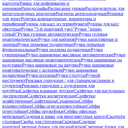
картотек
Рамки для информации и
ценников
Рапидографы
Расписание уроков
Распределители для
антигололедных реагентов
Реагенты антигололедные
Резинки
для денег
Розетки компьютерные, коннекторы и
периферия
Рулоны для касс из термобумаги
Рулоны для касс
офсетные
Ручки "5-й пишущий узел"
Ручки "пиши-
стирай"
Ручки гелевые автоматические
Ручки гелевые
неавтоматические
Ручки для наборов
Ручки капиллярные и
линеры
Ручки перьевые подарочные
Ручки перьевые
функциональные
Ручки роллеры подарочные
Ручки
сувенирные
Ручки шариковые масляные автоматические
Ручки
шариковые масляные неавтоматические
Ручки шариковые на
подставке
Ручки шариковые на шнурке
Ручки шариковые
неавтоматические с колпачком
Ручки шариковые
подарочные
Ручки-роллеры
Ручки-стилусы
Ручной
инструмент
Рюкзаки городские / для старшеклассников и
студентов
Рюкзаки городские с отделением для
ноутбука
Салфетки влажные детские
Салфетки для настольных
диспенсеров
Салфетки косметические
Салфетки
хозяйственные
Салфетницы
Сахарницы
Сейфы
взломостойкие
Сейфы огне-взломостойкие
Сейфы
огнестойкие
Сейфы оружейные
Сейфы офисные,
мебельные
Сиденья и рамы для многоместных кресел
Скатерти
столовые
Скобы для степлеров
Скрепки
Сладкие
напитки
Сменные блоки для органайзеров
Сменные блоки для