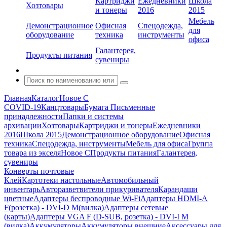
Картриджи
Ежедневники
Школа
Хозтовары
и тонеры
2016
2015
Мебель
Демонстрационное
Офисная
Спецодежда,
для
оборудование
техника
инструменты
офиса
Галантерея,
Продукты питания
сувениры
Главная
Каталог
Новое С
COVID-19
Канцтовары
Бумага
Письменные
принадлежности
Папки и системы
архивации
Хозтовары
Картриджи и тонеры
Ежедневники
2016
Школа 2015
Демонстрационное оборудование
Офисная
техника
Спецодежда, инструменты
Мебель для офиса
Группа
товара из экселя
Новое С
Продукты питания
Галантерея,
сувениры
Конверты почтовые
Клей
Картотеки настольные
Автомобильный
инвентарь
Авторазветвители прикуривателя
Карандаши
цветные
Адаптеры беспроводные Wi-Fi
Адаптеры HDMI-A
F(розетка) - DVI-D M(вилка)
Адаптеры сетевые
(карты)
Адаптеры VGA F (D-SUB, розетка) - DVI-I M
(вилка)
Аккумуляторы
Аккумуляторы внешние
Аксессуары для