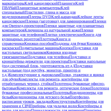
маркираторы
Клей канцелярский
Планинги
Клей
ПВА
Чай
Планшетные компьютеры
Клей
специальный
Пластилин, глина и масса для
моделирования
Плееры DVD
Клей-карандаш
Клейкие ленты
канцелярские
Пленки (заготовки) для ламинирования
Пленки
для Оверхед-проекторов
Пленки защитные для планшетных
компьютеров
Ключницы из натуральной кожи
Пленки
защитные для телефонов
Плитки электрические
Книги для
кулинарных рецептов
Плоттеры
Книги и
справочники
Книжки-пособия
Поддоны для бумаг
Книжки-
раскраски
Подметальные машины
Кнопки
Подставки для
настольных светильников
Коврики входные
грязезащитные
Подставки для телефона
Подставки и
кронштейны-держатели для проектора
Подставки напольные
(под системный блок, уничтожитель ит.д.)
Подставки
настольные (под ноутбук, монитор, принтер и
т.д.)
Комплектующие к дыроколам
Полки, этажерки и ящики
для обуви
Комплекты для ремонта, контейнеры для
отработанных чернил, стойки
Полотенца бумажные офисно-
бытовые
Комплекты для ремонта, оптические блоки
Полотенца
бумажные профессиональные
Полотеры
Кондиционеры для
белья
Кондиционеры для детского белья
Портфолио,
расписания уроков, закладки
Конструкторы
Контейнеры для
хранения и СВЧ
Приборы для укладки волос
Контейнеры и
ведра для мусора
Принадлежности для черчения
Принтеры