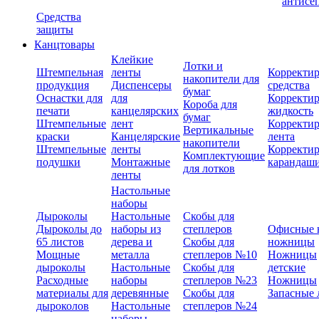
антисе
Средства
защиты
Канцтовары
Клейкие
Лотки и
Штемпельная
ленты
Корректи
накопители для
продукция
Диспенсеры
средства
бумаг
Оснастки для
для
Корректи
Короба для
печати
канцелярских
жидкость
бумаг
Штемпельные
лент
Корректи
Вертикальные
краски
Канцелярские
лента
накопители
Штемпельные
ленты
Корректи
Комплектующие
подушки
Монтажные
карандаш
для лотков
ленты
Настольные
наборы
Дыроколы
Настольные
Скобы для
Дыроколы до
наборы из
степлеров
Офисные 
65 листов
дерева и
Скобы для
ножницы
Мощные
металла
степлеров №10
Ножницы
дыроколы
Настольные
Скобы для
детские
Расходные
наборы
степлеров №23
Ножницы
материалы для
деревянные
Скобы для
Запасные 
дыроколов
Настольные
степлеров №24
наборы