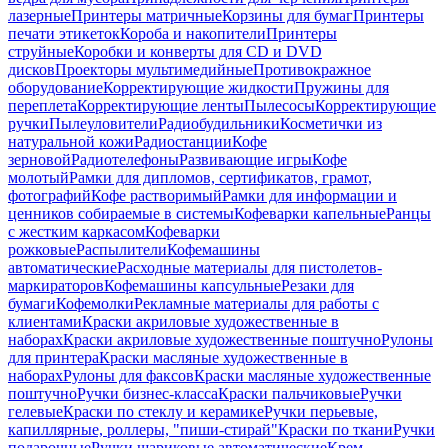
лазерные
Принтеры матричные
Корзины для бумаг
Принтеры
печати этикеток
Короба и накопители
Принтеры
струйные
Коробки и конверты для CD и DVD
дисков
Проекторы мультимедийные
Противокражное
оборудование
Корректирующие жидкости
Пружины для
переплета
Корректирующие ленты
Пылесосы
Корректирующие
ручки
Пылеуловители
Радиобудильники
Косметички из
натуральной кожи
Радиостанции
Кофе
зерновой
Радиотелефоны
Развивающие игры
Кофе
молотый
Рамки для дипломов, сертификатов, грамот,
фотографий
Кофе растворимый
Рамки для информации и
ценников собираемые в системы
Кофеварки капельные
Ранцы
с жестким каркасом
Кофеварки
рожковые
Распылители
Кофемашины
автоматические
Расходные материалы для пистолетов-
маркираторов
Кофемашины капсульные
Резаки для
бумаги
Кофемолки
Рекламные материалы для работы с
клиентами
Краски акриловые художественные в
наборах
Краски акриловые художественные поштучно
Рулоны
для принтера
Краски масляные художественные в
наборах
Рулоны для факсов
Краски масляные художественные
поштучно
Ручки бизнес-класса
Краски пальчиковые
Ручки
гелевые
Краски по стеклу и керамике
Ручки перьевые,
капиллярные, роллеры, "пиши-стирай"
Краски по ткани
Ручки
подарочные
Ручки шариковые автоматические
Крем