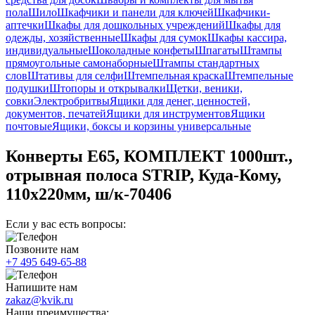
пола
Шило
Шкафчики и панели для ключей
Шкафчики-
аптечки
Шкафы для дошкольных учреждений
Шкафы для
одежды, хозяйственные
Шкафы для сумок
Шкафы кассира,
индивидуальные
Шоколадные конфеты
Шпагаты
Штампы
прямоугольные самонаборные
Штампы стандартных
слов
Штативы для селфи
Штемпельная краска
Штемпельные
подушки
Штопоры и открывалки
Щетки, веники,
совки
Электробритвы
Ящики для денег, ценностей,
документов, печатей
Ящики для инструментов
Ящики
почтовые
Ящики, боксы и корзины универсальные
Конверты Е65, КОМПЛЕКТ 1000шт.,
отрывная полоса STRIP, Куда-Кому,
110х220мм, ш/к-70406
Если у вас есть вопросы:
Позвоните нам
+7 495 649-65-88
Напишите нам
zakaz@kvik.ru
Наши преимущества: