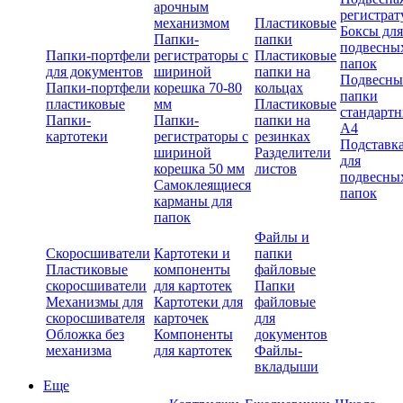
арочным
регистрат
механизмом
Пластиковые
Боксы для
Папки-
папки
подвесны
Папки-портфели
регистраторы с
Пластиковые
папок
для документов
шириной
папки на
Подвесны
Папки-портфели
корешка 70-80
кольцах
папки
пластиковые
мм
Пластиковые
стандарт
Папки-
Папки-
папки на
А4
картотеки
регистраторы с
резинках
Подставк
шириной
Разделители
для
корешка 50 мм
листов
подвесны
Самоклеящиеся
папок
карманы для
папок
Файлы и
Скоросшиватели
Картотеки и
папки
Пластиковые
компоненты
файловые
скоросшиватели
для картотек
Папки
Механизмы для
Картотеки для
файловые
скоросшивателя
карточек
для
Обложка без
Компоненты
документов
механизма
для картотек
Файлы-
вкладыши
Еще