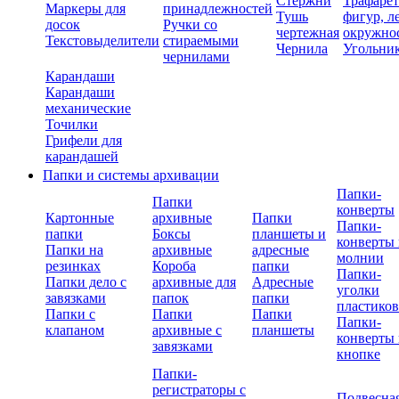
Стержни
Трафаре
Маркеры для
принадлежностей
Тушь
фигур, л
досок
Ручки со
чертежная
окружно
Текстовыделители
стираемыми
Чернила
Угольни
чернилами
Карандаши
Карандаши
механические
Точилки
Грифели для
карандашей
Папки и системы архивации
Папки-
Папки
конверты
Картонные
архивные
Папки
Папки-
папки
Боксы
планшеты и
конверты 
Папки на
архивные
адресные
молнии
резинках
Короба
папки
Папки-
Папки дело с
архивные для
Адресные
уголки
завязками
папок
папки
пластико
Папки с
Папки
Папки
Папки-
клапаном
архивные с
планшеты
конверты 
завязками
кнопке
Папки-
регистраторы с
Подвесна