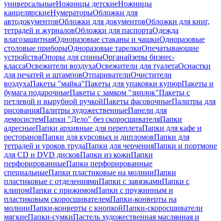
универсальные
Ножницы детские
Ножницы
канцелярские
Нумераторы
Обложки для
автодокументов
Обложки для документов
Обложки для книг,
тетрадей и журналов
Обложки для паспорта
Одежда
влагозащитная
Одноразовые стаканы и чашки
Одноразовые
столовые приборы
Одноразовые тарелки
Опечатывающие
устройства
Опоры для спины
Органайзеры бизнес-
класса
Освежители воздуха
Освежители для туалета
Оснастки
для печатей и штампов
Отпариватели
Очистители
воздуха
Пакеты "майка"
Пакеты для упаковки купюр
Пакеты и
бумага подарочные
Пакеты с замком "зиплок"
Пакеты с
петлевой и вырубной ручкой
Пакеты фасовочные
Палитры для
рисования
Палитры художественные
Панели для
демосистем
Папки "Дело" без скоросшивателя
Папки
адресные
Папки архивные для переплета
Папки для кафе и
ресторанов
Папки для курсовых и дипломов
Папки для
тетрадей и уроков труда
Папки для черчения
Папки и портмоне
для CD и DVD дисков
Папки из кожи
Папки
перфорированные
Папки перфорированные
специальные
Папки пластиковые на молнии
Папки
пластиковые с отделениями
Папки с завязками
Папки с
клипом
Папки с прижимом
Папки с пружинным и
пластиковым скоросшивателем
Папки-конверты на
молнии
Папки-конверты с кнопкой
Папки-скоросшиватели
мягкие
Папки-сумки
Пастель художественная маслянная и