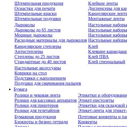
Штемпельная продукция
Клейкие ленты
Оснастки для печати
Диспенсеры для ка
Штемпельные краски
Канцелярские лент
Штемпельные подушки
Монтажные ленты
Дыроколы
Настольные набор
Дыроколы до 65 листов
Настольные наборы 
Мощные дыроколы
Настольные наборы
Расходные материалы для дыроколов
Настольные наборы
Канцелярские степлеры
Клей
Антистеплеры
Клеящие карандаш
Степлеры до 25 листов
Клей ПВА
Стандартные до 40 листов
Клей специальный
Настольные аксессуары
Коврики на стол
Подставки с наполнением
Подушки для смачивания пальцев
Бумага
Ролики и чековая лента
Этикетки и оборудовани
Ролики для кассовых аппаратов
Этикет-пистолеты
Ролики для принтеров
Этикетки для складско
Ролики для телетайпов
Этикет-лента для этикет
Бумажная продукция
Почтовые конверты и па
Блокноты и бизнес-тетради
Конверты
Атласы
Пакеты с полиэтиленов