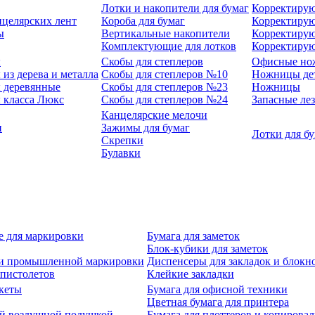
Лотки и накопители для бумаг
Корректирую
нцелярских лент
Короба для бумаг
Корректирую
ы
Вертикальные накопители
Корректирую
Комплектующие для лотков
Корректиру
ы
Скобы для степлеров
Офисные но
из дерева и металла
Скобы для степлеров №10
Ножницы де
 деревянные
Скобы для степлеров №23
Ножницы
 класса Люкс
Скобы для степлеров №24
Запасные ле
Канцелярские мелочи
и
Зажимы для бумаг
Лотки для б
Скрепки
Булавки
е для маркировки
Бумага для заметок
Блок-кубики для заметок
й и промышленной маркировки
Диспенсеры для закладок и блокн
-пистолетов
Клейкие закладки
кеты
Бумага для офисной техники
Цветная бумага для принтера
ой воздушной подушкой
Бумага для плоттеров и копирова