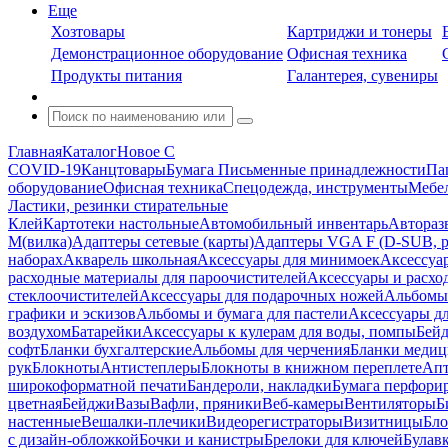
Еще
Хозтовары
Картриджи и тонеры
Демонстрационное оборудование
Офисная техника
Продукты питания
Галантерея, сувениры
Главная
Каталог
Новое С
COVID-19
Канцтовары
Бумага
Письменные принадлежности
Па
оборудование
Офисная техника
Спецодежда, инструменты
Мебел
Ластики, резинки стирательные
Клей
Картотеки настольные
Автомобильный инвентарь
Автораз
M(вилка)
Адаптеры сетевые (карты)
Адаптеры VGA F (D-SUB, ро
наборах
Акварель школьная
Аксессуары для минимоек
Аксессуа
расходные материалы для пароочистителей
Аксессуары и расхо
стеклоочистителей
Аксессуары для подарочных ножей
Альбомы 
графики и эскизов
Альбомы и бумага для пастели
Аксессуары дл
воздухом
Батарейки
Аксессуары к кулерам для воды, помпы
Бейд
софт
Бланки бухгалтерские
Альбомы для черчения
Бланки медиц
рук
Блокноты
Антистеплеры
Блокноты в книжном переплете
Апт
широкоформатной печати
Бандероли, накладки
Бумага перфори
цветная
Бейджи
Вазы
Вафли, пряники
Веб-камеры
Вентиляторы
Б
настенные
Вешалки-плечики
Видеорегистраторы
Визитницы
Бло
с дизайн-обложкой
Бочки и канистры
Брелоки для ключей
Булав