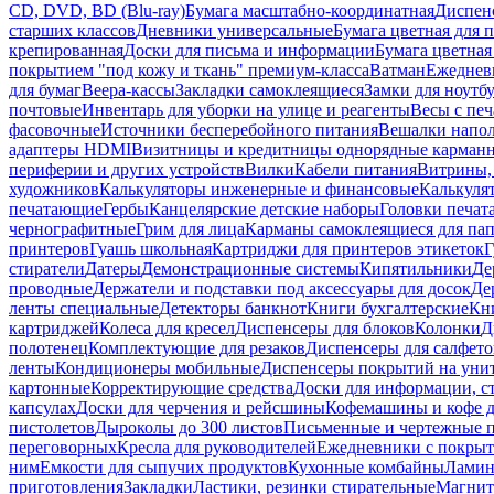
CD, DVD, BD (Blu-ray)
Бумага масштабно-координатная
Диспенс
старших классов
Дневники универсальные
Бумага цветная для 
крепированная
Доски для письма и информации
Бумага цветная
покрытием "под кожу и ткань" премиум-класса
Ватман
Ежеднев
для бумаг
Веера-кассы
Закладки самоклеящиеся
Замки для ноутб
почтовые
Инвентарь для уборки на улице и реагенты
Весы с печ
фасовочные
Источники бесперебойного питания
Вешалки напо
адаптеры HDMI
Визитницы и кредитницы однорядные карман
периферии и других устройств
Вилки
Кабели питания
Витрины, 
художников
Калькуляторы инженерные и финансовые
Калькуля
печатающие
Гербы
Канцелярские детские наборы
Головки печат
чернографитные
Грим для лица
Карманы самоклеящиеся для па
принтеров
Гуашь школьная
Картриджи для принтеров этикеток
Г
стиратели
Датеры
Демонстрационные системы
Кипятильники
Де
проводные
Держатели и подставки под аксессуары для досок
Де
ленты специальные
Детекторы банкнот
Книги бухгалтерские
Кн
картриджей
Колеса для кресел
Диспенсеры для блоков
Колонки
Д
полотенец
Комплектующие для резаков
Диспенсеры для салфето
ленты
Кондиционеры мобильные
Диспенсеры покрытий на уни
картонные
Корректирующие средства
Доски для информации, с
капсулах
Доски для черчения и рейсшины
Кофемашины и кофе д
пистолетов
Дыроколы до 300 листов
Письменные и чертежные 
переговорных
Кресла для руководителей
Ежедневники с покрыт
ним
Емкости для сыпучих продуктов
Кухонные комбайны
Ламин
приготовления
Закладки
Ластики, резинки стирательные
Магни