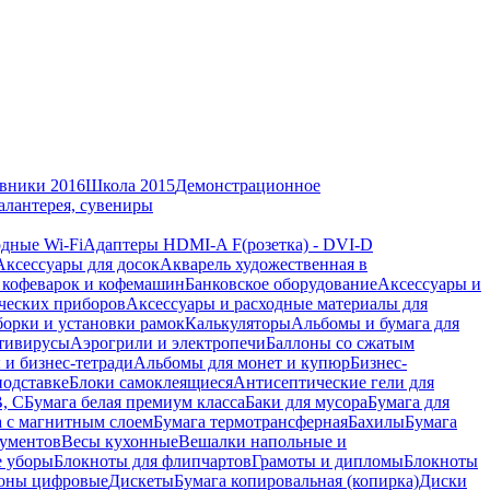
вники 2016
Школа 2015
Демонстрационное
алантерея, сувениры
дные Wi-Fi
Адаптеры HDMI-A F(розетка) - DVI-D
Аксессуары для досок
Акварель художественная в
 кофеварок и кофемашин
Банковское оборудование
Аксессуары и
ческих приборов
Аксессуары и расходные материалы для
борки и установки рамок
Калькуляторы
Альбомы и бумага для
тивирусы
Аэрогрили и электропечи
Баллоны со сжатым
 и бизнес-тетради
Альбомы для монет и купюр
Бизнес-
подставке
Блоки самоклеящиеся
Антисептические гели для
В, С
Бумага белая премиум класса
Баки для мусора
Бумага для
а с магнитным слоем
Бумага термотрансферная
Бахилы
Бумага
кументов
Весы кухонные
Вешалки напольные и
е уборы
Блокноты для флипчартов
Грамоты и дипломы
Блокноты
оны цифровые
Дискеты
Бумага копировальная (копирка)
Диски