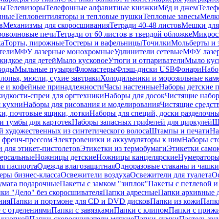
ры
Телевизоры
Телефонные алфавитные книжки
Мёд и джем
Телеф
енные
Тепловентиляторы и тепловые пушки
Тепловые завесы
Мелк
в
Механизмы для скоросшивания
Тетради 40-48 листов
Мешки для
оволновые печи
Тетради от 60 листов в твердой обложке
Микрос
ка
Торты, пирожные
Тостеры и вафельницы
Точилки
Мольберты и 
тели
МФУ лазерные монохромные
Удлинители сетевые
МФУ лазе
идкое для детей
Мыло кусковое
Утюги и отпариватели
Мыло куск
воды
Мыльные пузыри
Фломастеры
Флэш-диски USB
Фонари
Набо
лопья, мюсли, сухие завтраки
Холодильники и морозильные кам
е и кофейные принадлежности
Часы настенные
Наборы детские 
идкости-спреи для оргтехники
Наборы для досок
Чистящие набор
я кухни
Наборы для рисования и моделирования
Чистящие средст
и, почтовые ящики, лотки
Наборы для специй, доски разделочн
 тумбы для картотек
Наборы запасных грифелей для циркулей
Ш
й художественных из синтетического волоса
Штампы и печати
На
 френч-прессом
Электровеники и аккумуляторы к ним
Наборы ст
 для этикет-пистолетов
Этикетки из термобумаги
Этикетки само
ерсальные
Ножницы детские
Ножницы канцелярские
Нумератор
я паспорта
Одежда влагозащитная
Одноразовые стаканы и чашки
еры бизнес-класса
Освежители воздуха
Освежители для туалета
О
умага подарочные
Пакеты с замком "зиплок"
Пакеты с петлевой 
ки "Дело" без скоросшивателя
Папки адресные
Папки архивные д
ния
Папки и портмоне для CD и DVD дисков
Папки из кожи
Папк
 с отделениями
Папки с завязками
Папки с клипом
Папки с приж
 кнопкой
Папки-скоросшиватели мягкие
Папки-сумки
Пастель худ