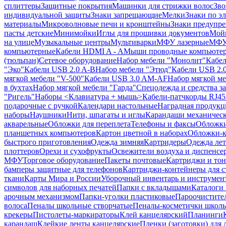
сплиттеры
Защитные покрытия
Машинки для стрижки волос
Зво
индивидуальной защиты
Знаки запрещающие
Мелки
Знаки по э
материалы
Микроволновые печи и кронштейны
Знаки предупр
пасты детские
Минимойки
Иглы для прошивки документов
Мойк
на улице
Музыкальные центры
Мультиварки
МФУ лазерные
МФУ
компьютерные
Кабели HDMI A - A
Мыши проводные компьюте
(тюльпан)
Сетевое оборудование
Набор мебели "Монолит"
Кабел
"Эко"
Кабели USB 2.0 A-B
Набор мебели "Этюд"
Кабели USB 2.0
мягкой мебели "V-500"
Кабели USB 3.0 AM-AF
Набор мягкой ме
в бухтах
Набор мягкой мебели "Гарда"
Спецодежда и средства 
"Ригель"
Наборы <Клавиатура + мышь>
Кабели-патчкорды RJ45 
подарочные с ручкой
Календари настольные
Наградная продукц
наборы
Наушники
Нити, шпагаты и иглы
Карандаши механичес
акварельные
Обложки для переплета
Телефоны и факсы
Обложки
планшетных компьютеров
Картон цветной в наборах
Обложки-к
быстрого приготовления
Одежда зимняя
Картридеры
Одежда лет
плоттеров
Орехи и сухофрукты
Освежители воздуха и диспенсе
МФУ
Торговое оборудование
Пакеты почтовые
Картриджи и тон
бамперы защитные для телефонов
Картриджи-контейнеры для 
ткани
Карты Мира и России
Уборочный инвентарь и инструмен
символов для наборных печатей
Папки с вкладышами
Каталоги 
арочным механизмом
Папки-уголки пластиковые
Пароочистите
волоса
Пеналы школьные створчатые
Пеналы-косметички школ
крекеры
Пистолеты-маркираторы
Клей канцелярский
Планинги
карандаш
Клейкие ленты канцелярские
Пленки (заготовки) для