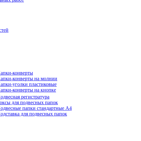
стей
апки-конверты
апки-конверты на молнии
апки-уголки пластиковые
апки-конверты на кнопке
одвесная регистратура
оксы для подвесных папок
одвесные папки стандартные А4
одставка для подвесных папок