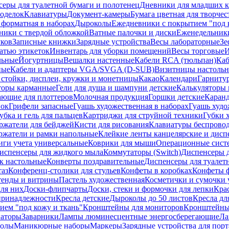
еры для туалетной бумаги и полотенец
Дневники для младших к
поделок
Клавиатуры
Документ-камеры
Бумага цветная для творчес
 форматная в наборах
Дыроколы
Ежедневники с покрытием "под к
ники с твердой обложкой
Ватные палочки и диски
Еженедельник
уков
Записные книжки
Зарядные устройства
Весы лабораторные
Зе
атью этикеток
Инвентарь для уборки помещений
Весы торговые
И
льные
Йогуртницы
Вешалки настенные
Кабели RCA (тюльпан)
Каб
ные
Кабели и адаптеры VGA/SVGA (D-SUB)
Визитницы настоль
стойки, дисплеи, кружки и монетницы
Какао
Календари
Гарниту
торы карманные
Гели для душа и шампуни детские
Калькуляторы 
ающие для плоттеров
Молочная продукция
Горшки детские
Каранд
пок
Грифели запасные
Гуашь художественная в наборах
Гуашь худо
убка и гель для пальцев
Картриджи для струйной техники
Губки 
ржатели для бейджей
Кисти для рисования
Клавиатуры беспрово
ржатели и рамки напольные
Клейкие ленты канцелярские и дисп
иги учета универсальные
Коврики для мыши
Операционные сист
испенсеры для жидкого мыла
Коммутаторы (Switch)
Диспенсеры д
к настольные
Конверты поздравительные
Диспенсеры для туалет
таз
Конференц-столики для стульев
Конфеты в коробках
Конфеты 
тенды и витрины
Пастель художественная
Косметички и сумочки 
ля них
Доски-флипчарты
Доски, стеки и формочки для лепки
Кра
принадлежности
Кресла детские
Дыроколы до 50 листов
Кресла дл
ием "под кожу и ткань"
Кронштейны для мониторов
Кронштейны-
аторы
Заварники
Лампы люминесцентные энергосберегающие
Ла
толы
Маникюрные наборы
Маркеры
Зарядные устройства для пор