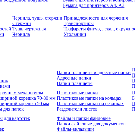
Бумага для принтеров А4, А3
Чернила, тушь, стержни
Принадлежности для черчения
Стержни
Транспортиры
остей
Тушь чертежная
Трафареты фигур, лекал, окружно
ми
Чернила
Угольники
П
Папки планшеты и адресные папки
П
Адресные папки
апок
П
Папки планшеты
зками
П
 арочным механизмом
Пластиковые папки
П
шириной корешка 70-80 мм
Пластиковые папки на кольцах
Б
шириной корешка 50 мм
Пластиковые папки на резинках
П
ы для папок
Разделители листов
П
ы для картотек
Файлы и папки файловые
Папки файловые для документов
ек
Файлы-вкладыши