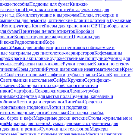
ижки-пособия
Поддоны для бумаг
Книжки-
ля телефона
Подставки и кронштейны-держатели для
 и т.д.)
Комплектующие к дыроколам
Полки, этажерки и
омплекты для ремонта, оптические блоки
Полотенца бумажные
и
Конструкторы
Контейнеры для хранения и СВЧ
Приборы для
для бумаг
Принтеры печати этикеток
Короба и
ование
Корректирующие жидкости
Пружины для
ой кожи
Радиостанции
Кофе
римый
Рамки для информации и ценников собираемые в
ные материалы для пистолетов-маркираторов
Кофемашины
борах
Краски акриловые художественные поштучно
Рулоны для
ес-класса
Краски пальчиковые
Ручки гелевые
Краски по стеклу
тические
Крем детский
Ручки шариковые неавтоматические
Крем
ые
Салфетки столовые
Салфетки, губки, тряпки
Сахар
Кровати и
Светильники настольные
Сейфы
Кружки
Сертификат-
ы
Сканеры
Сканеры штрихкодов
Скоросшиватели
ивки
Смартфоны
Соковыжималки
Лампы-трубки
минимоек
Средства для мытья пола
Леденцы, карамель и
омобилем
Лестницы и стремянки
Линейки
Средства
изонтальные (поддоны)
Лотки и подставки
итно-маркерные доски
Стеллажи
Степлеры, скобы,
х, баров и кафе
Маркерные доски детские
Столы журнальные и
ция
Маркеры для пленок
Сумки деловые с отделением для
 для шин и резины
Сумочки для телефонов
Маркеры
летовые
Счетчики с ручным управлением
Маски и шапочки