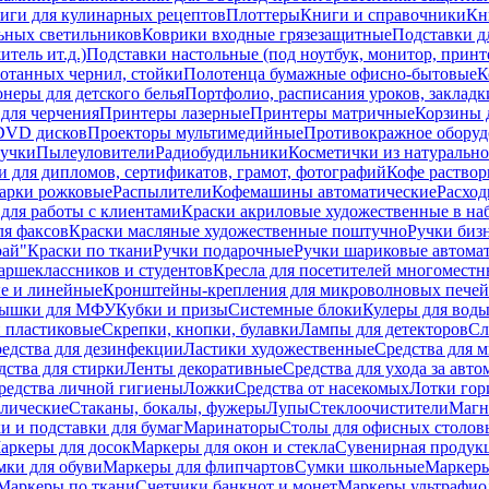
иги для кулинарных рецептов
Плоттеры
Книги и справочники
Кн
ьных светильников
Коврики входные грязезащитные
Подставки д
тель ит.д.)
Подставки настольные (под ноутбук, монитор, принтер
ботанных чернил, стойки
Полотенца бумажные офисно-бытовые
К
неры для детского белья
Портфолио, расписания уроков, закладк
для черчения
Принтеры лазерные
Принтеры матричные
Корзины 
 DVD дисков
Проекторы мультимедийные
Противокражное оборуд
учки
Пылеуловители
Радиобудильники
Косметички из натуральн
и для дипломов, сертификатов, грамот, фотографий
Кофе раство
арки рожковые
Распылители
Кофемашины автоматические
Расход
для работы с клиентами
Краски акриловые художественные в на
ля факсов
Краски масляные художественные поштучно
Ручки бизн
рай"
Краски по ткани
Ручки подарочные
Ручки шариковые автома
аршеклассников и студентов
Кресла для посетителей многоместн
е и линейные
Кронштейны-крепления для микроволновых печей
ышки для МФУ
Кубки и призы
Системные блоки
Кулеры для вод
 пластиковые
Скрепки, кнопки, булавки
Лампы для детекторов
Сл
едства для дезинфекции
Ластики художественные
Средства для 
дства для стирки
Ленты декоративные
Средства для ухода за авт
редства личной гигиены
Ложки
Средства от насекомых
Лотки гор
ллические
Стаканы, бокалы, фужеры
Лупы
Стеклоочистители
Магн
и и подставки для бумаг
Маринаторы
Столы для офисных столовы
аркеры для досок
Маркеры для окон и стекла
Сувенирная продук
мки для обуви
Маркеры для флипчартов
Сумки школьные
Маркеры
Маркеры по ткани
Счетчики банкнот и монет
Маркеры ультрафио