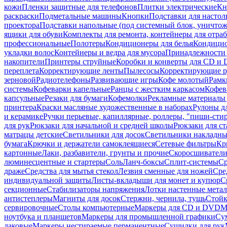
кожи
Пленки защитные для телефонов
Плитки электрические
Кн
раскраски
Подметальные машины
Кнопки
Подставки для настол
проектора
Подставки напольные (под системный блок, уничтожи
ящики для обуви
Комплекты для ремонта, контейнеры для отра
профессиональные
Полотеры
Кондиционеры для белья
Кондицио
укладки волос
Контейнеры и ведра для мусора
Принадлежности 
накопители
Принтеры струйные
Коробки и конверты для CD и
переплета
Корректирующие ленты
Пылесосы
Корректирующие р
зерновой
Радиотелефоны
Развивающие игры
Кофе молотый
Рамк
системы
Кофеварки капельные
Ранцы с жестким каркасом
Кофев
капсульные
Резаки для бумаги
Кофемолки
Рекламные материалы 
принтера
Краски масляные художественные в наборах
Рулоны д
и керамике
Ручки перьевые, капиллярные, роллеры, "пиши-сти
для рук
Рюкзаки для начальной и средней школы
Рюкзаки для ст
матрацы детские
Светильники для досок
Светильники накладны
бумага
Крючки и держатели самоклеящиеся
Сетевые фильтры
Кр
картонные
Лаки, разбавители, грунты и прочие
Скоросшиватели
люминесцентные и стартеры
Соль
Ланч-боксы
Сплит-системы
Ср
драже
Средства для мытья стекол
Лезвия сменные для ножей
Сре
индивидуальной защиты
Листы-вкладыши для монет и купюр
С
секционные
Стабилизаторы напряжения
Лотки настенные мета
антистеплеры
Магниты для досок
Стержни, чернила, тушь
Стойк
сервировочные
Столы компьютерные
Маркеры для CD и DVD
М
ноутбука и планшетов
Маркеры для промышленной графики
Су
лаковые
Маркеры нестираемые перманентные
Сушилки для рук