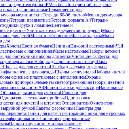
оны и радиотелефоны IP
Мел белый и цветной
Телефоны
и и карандаши восковые
Термопленки для
 мусора медицинские
Тетради 60-96 листов
Мешки для мусора
копы
Тетради предметные
Тетради формата А4
Тетради-
этюдники
Трубки люминесцентные и
рные цветные
Уничтожители документов (шредеры)
Мыло
овое для детей
Мыло хозяйственное
Факс-аппараты
Мыло
р для
еры
Холсты
Цветная бумага
Ценники
Цикорий растворимый
Чай
пластиковые с наполнением
Часы настольные
Наборы детской
ы для оргтехники
Наборы для лепки
Чистящие салфетки для
ва универсальные
Наборы для росписи по стеклу
Шары
ые
Шкафы для документов
Шкафы для сумок, одежды и
кафы тканевые для одежды
Школьные журналы
Наборы кистей
боры офисные пластиковые с наполнением
Экраны
оловых приборов
Элементы светоотражающие
Наборы цветной
клеящиеся на листе А4
Ящики и лотки для кассира
Настольные
ы
Обложки для автодокументов
Обложки для
Одноразовые столовые приборы
Одноразовые
снастки для печатей и штампов
Отпариватели
Очистители
и вырубной ручкой
Пакеты фасовочные
Палитры для
ля переплета
Папки для кафе и ресторанов
Папки для курсовых
и перфорированные
Папки перфорированные
имом
Папки с пружинным и пластиковым
ожественная маслянная и восковая
Пастель художественная