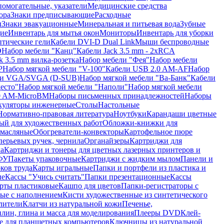
помогательные, указатели
Медицинские средства
ора
Знаки предписывающие
Расходные
ы
Знаки эвакуационные
Минеральная и питьевая вода
Зубные
ие
Инвентарь для мытья окон
Мониторы
Инвентарь для уборки
птические гели
Кабели DVI-D Dual Link
Мыши беспроводные
D
Набор мебели "Канц"
Кабели Jack 3.5 mm - 2xRCA
k 3.5 mm вилка-розетка
Набор мебели "Фея"
Набор мебели
P
Набор мягкой мебели "V-100"
Кабели USB 2.0 AM-AF
Набор
ли VGA/SVGA (D-SUB)
Набор мягкой мебели "Ва-Банк"
Кабели
есто"
Набор мягкой мебели "Наполи"
Набор мягкой мебели
0 AM-MicroBM
Наборы письменных принадлежностей
Наборы
куляторы инженерные
Столы
Настольные
Нормативно-правовая литература
Ноутбуки
Карандаши цветные
ый для художественных работ
Обложки-книжки для
 масляные
Обогреватели-конвекторы
Картофельное пюре
перьевых ручек, чернила
Органайзеры
Картриджи для
а
Картриджи и тонеры для цветных лазерных принтеров и
МФУ
Пакеты упаковочные
Картриджи с жидким мылом
Панели и
ков труда
Карты игральные
Папки и портфели из пластика и
ые
Кассы "Учись считать"
Папки презентационные
Кассы
рты пластиковые
Кашпо для цветов
Папки-регистраторы с
ые с наполнением
Кисти художественные из синтетического
лители
Клатчи из натуральной кожи
Печенье,
лин, глина и масса для моделирования
Плееры DVD
Клей-
е для планшетных компьютеров
Ключницы из натуральной