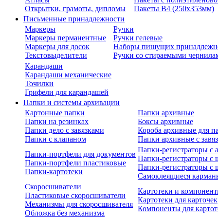
Открытки, грамоты, дипломы
Пакеты В4 (250х353мм)
Письменные принадлежности
Маркеры
Ручки
Маркеры перманентные
Ручки гелевые
Маркеры для досок
Наборы пишущих принадлежн
Текстовыделители
Ручки со стираемыми чернила
Карандаши
Карандаши механические
Точилки
Грифели для карандашей
Папки и системы архивации
Картонные папки
Папки архивные
Папки на резинках
Боксы архивные
Папки дело с завязками
Короба архивные для п
Папки с клапаном
Папки архивные с завя
Папки-регистраторы с
Папки-портфели для документов
Папки-регистраторы с 
Папки-портфели пластиковые
Папки-регистраторы с 
Папки-картотеки
Самоклеящиеся карман
Скоросшиватели
Картотеки и компонент
Пластиковые скоросшиватели
Картотеки для карточек
Механизмы для скоросшивателя
Компоненты для картот
Обложка без механизма