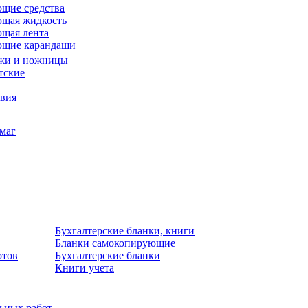
щие средства
щая жидкость
щая лента
ющие карандаши
жи и ножницы
тские
звия
умаг
Бухгалтерские бланки, книги
Бланки самокопирующие
отов
Бухгалтерские бланки
Книги учета
льных работ