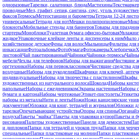
одноразовые
Тарелки, салатники, блюда
Мастихины
Текстмарке
проводные
Мел, графит, сепия, сангина, соус, уголь художеств
факсов
Термосы
Метеостанции и барометры
Тетради 12-24 листо
универсальные
Тетради для нот
Мешки полипропиленовые
Микр
блокноты
Мобильные стенды для баннеров
Товары для праздни
стартеры
Моноблоки
Туалетная бумага офисно-бытовая
Увлажни
жидкое
Упаковочные клейкие ленты и диспенсеры к ним
Мыло ж
хозяйственное детское
Фены для волос
Мыльницы
Фильтры для 
инкассации
Фотоальбомы
Фотобумага
Фотокамеры
Хлебопечки
Х
листовой
Чай пакетированный
Чайники
Чайники-термосы
Чайны
мебели
Чехлы для телефонов
Наборы для выжигания
Чистящие ж
оргтехники
Наборы для первоклассников
Чистящие средства дл
воздушные
Наборы для рукоделия
Шкафчики для ключей, аптечк
индивидуальные
Наборы для творчества с пластилином
Шкафы и
художественных из натурального волоса
Шоколад
Наборы кисте
напольные
Наборы с ежедневником
Экраны настенные
Наборы с
бумаги и картона
Наборы чертежные
Этикет-пистолеты
Этикетки
наборы из металла
Нити и ленты
Ножи
Ножи канцелярские унив
документов
Обложки для книг, тетрадей и журналов
Обложки дл
тарелки
Опечатывающие устройства
Опоры для спины
Органайз
воздуха
Пакеты "майка"
Пакеты для упаковки купюр
Пакеты и б
рисования
Палитры художественные
Панели для демосистем
Пап
и дипломов
Папки для тетрадей и уроков труда
Папки для черче
специальные
Папки пластиковые на молнии
Папки пластиковые
скоросшивателем
Папки-конверты на молнии
Папки-конверты с