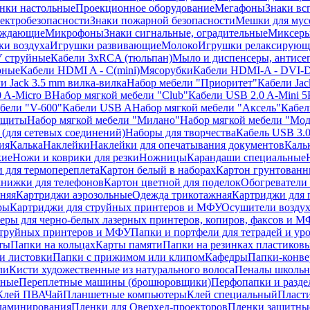
нки настольные
Проекционное оборудование
Мегафоны
Знаки вс
лектробезопасности
Знаки пожарной безопасности
Мешки для мус
еждающие
Микрофоны
Знаки сигнальные, оградительные
Миксер
и воздуха
Игрушки развивающие
Молоко
Игрушки релаксирующ
 струйные
Кабели 3xRCA (тюльпан)
Мыло и диспенсеры, антисе
рные
Кабели HDMI A - C(mini)
Мясорубки
Кабели HDMI-A - DVI-
и Jack 3.5 mm вилка-вилка
Набор мебели "Приоритет"
Кабели Jac
 A-Micro B
Набор мягкой мебели "Club"
Кабели USB 2.0 A-Mini 5
бели "V-600"
Кабели USB A
Набор мягкой мебели "Аксель"
Кабе
защиты
Набор мягкой мебели "Милано"
Набор мягкой мебели "Мод
(для сетевых соединений)
Наборы для творчества
Кабель USB 3.
ия
Калька
Наклейки
Наклейки для опечатывания документов
Каль
кие
Ножи и коврики для резки
Ножницы
Карандаши специальные
 для термопереплета
Картон белый в наборах
Картон грунтованн
нижки для телефонов
Картон цветной для поделок
Обогреватели
няя
Картриджи аэрозольные
Одежда трикотажная
Картриджи для 
ры
Картриджи для струйных принтеров и МФУ
Осушители воздух
еры для черно-белых лазерных принтеров, копиров, факсов и 
струйных принтеров и МФУ
Папки и портфели для тетрадей и уро
ты
Папки на кольцах
Карты памяти
Папки на резинках пластиков
и листовки
Папки с прижимом или клипом
Кафедры
Папки-конве
ли
Кисти художественные из натурального волоса
Пеналы школьн
ьные
Переплетные машины (брошюровщики)
Перфопапки и разде
Клей ПВА
Чай
Планшетные компьютеры
Клей специальный
Пласти
 ламинирования
Пленки для Оверхед-проекторов
Пленки защитны