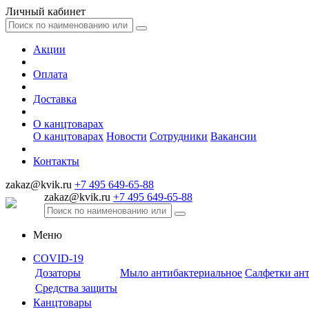
Личный кабинет
Акции
Оплата
Доставка
О канцтоварах
О канцтоварах
Новости
Сотрудники
Вакансии
Контакты
zakaz@kvik.ru
+7 495 649-65-88
zakaz@kvik.ru
+7 495 649-65-88
Меню
COVID-19
Дозаторы
Мыло антибактериальное
Салфетки ан
Средства защиты
Канцтовары