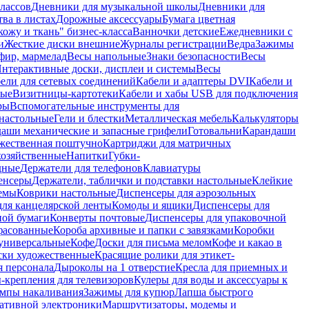
лассов
Дневники для музыкальной школы
Дневники для
тва в листах
Дорожные аксессуары
Бумага цветная
ожу и ткань" бизнес-класса
Ванночки детские
Ежедневники с
и
Жесткие диски внешние
Журналы регистрации
Ведра
Зажимы
фир, мармелад
Весы напольные
Знаки безопасности
Весы
нтерактивные доски, дисплеи и системы
Весы
ели для сетевых соединений
Кабели и адаптеры DVI
Кабели и
ные
Визитницы-картотеки
Кабели и хабы USB для подключения
ры
Вспомогательные инструменты для
настольные
Гели и блестки
Металлическая мебель
Калькуляторы
аши механические и запасные грифели
Готовальни
Карандаши
жественная поштучно
Картриджи для матричных
хозяйственные
Напитки
Губки-
дные
Держатели для телефонов
Клавиатуры
енсеры
Держатели, таблички и подставки настольные
Клейкие
емы
Коврики настольные
Диспенсеры для аэрозольных
ля канцелярской ленты
Комоды и ящики
Диспенсеры для
ной бумаги
Конверты почтовые
Диспенсеры для упаковочной
фасованные
Короба архивные и папки с завязками
Коробки
универсальные
Кофе
Доски для письма мелом
Кофе и какао в
ски художественные
Красящие ролики для этикет-
я персонала
Дыроколы на 1 отверстие
Кресла для приемных и
крепления для телевизоров
Кулеры для воды и аксессуары к
мпы накаливания
Зажимы для купюр
Лапша быстрого
тативной электроники
Маршрутизаторы, модемы и