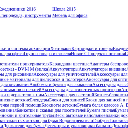
Ежедневники 2016
Школа 2015
Спецодежда, инструменты
Мебель для офиса
пки и системы архивации
Хозтовары
Картриджи и тонеры
Ежедне
ь для офиса
Группа товара из экселя
Новое С
Продукты питания
Г
ветвители прикуривателя
Карандаши цветные
Адаптеры беспрово
зетка) - DVI-I M (вилка)
Аккумуляторы
Аккумуляторы внешние
ры для рисования
Аксессуары для уничтожителей
Аксессуары для
дные материалы для пылесосов и полотеров
Аксессуары для опти
для рисования
Альбомы и бумага для акварели
Аксессуары для с
я штампов и печатей
Аксессуары для этикеточных принтеров
Ан
жи и держатели к ним
Акссесуары для растений
Бизнес-блокноты
инские детские
Блендеры
Блоки для записей
Блоки для записей в 
ечка первой помощи
Блокноты детские
Бумага белая классов А, 
рованная
Банкетки и скамьи для посетителей
Бумага писчая
Бумаг
инокли и зрительные трубы
Весы бытовые напольные
Бланки до
ки закрытых лотков для бумаг
Водонагреватели
Глобусы
Головны
ки
Держатели для бумаг
Детекторы и упаковщики банкнот
Диктоф