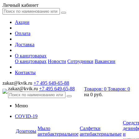
Личный кабинет
Акции
Оплата
Доставка
О канцтоварах
О канцтоварах
Новости
Сотрудники
Вакансии
Контакты
zakaz@kvik.ru
+7 495 649-65-88
zakaz@kvik.ru
+7 495 649-65-88
Товаров:
0
Товаров:
0
на
0 руб.
Меню
COVID-19
Средст
Мыло
Салфетки
дезинф
Дозаторы
антибактериальное
антибактериальные
и