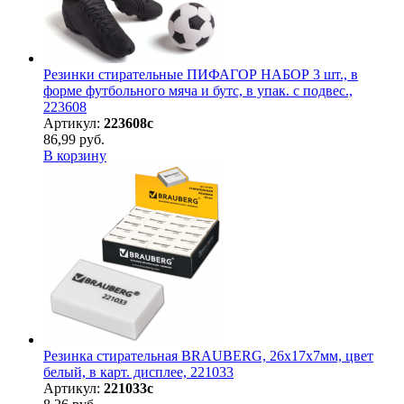
Резинки стирательные ПИФАГОР НАБОР 3 шт., в
форме футбольного мяча и бутс, в упак. с подвес.,
223608
Артикул:
223608с
86,99 руб.
В корзину
Резинка стирательная BRAUBERG, 26х17х7мм, цвет
белый, в карт. дисплее, 221033
Артикул:
221033с