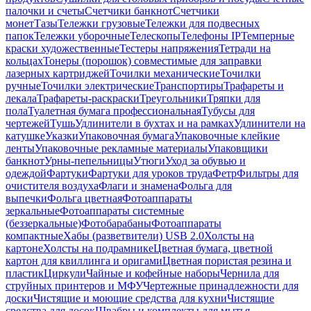
палочки и счеты
Счетчики банкнот
Счетчики
монет
Тазы
Тележки грузовые
Тележки для подвесных
папок
Тележки уборочные
Телескопы
Телефоны IP
Темперные
краски художественные
Тестеры напряжения
Тетради на
кольцах
Тонеры (порошок) совместимые для заправки
лазерных картриджей
Точилки механические
Точилки
ручные
Точилки электрические
Транспортиры
Трафареты и
лекала
Трафареты-раскраски
Треугольники
Тряпки для
пола
Туалетная бумага профессиональная
Тубусы для
чертежей
Тушь
Удлинители в бухтах и на рамках
Удлинители на
катушке
Указки
Упаковочная бумага
Упаковочные клейкие
ленты
Упаковочные рекламные материалы
Упаковщики
банкнот
Урны-пепельницы
Утюги
Уход за обувью и
одеждой
Фартуки
Фартуки для уроков труда
Фетр
Фильтры для
очистителя воздуха
Флаги и знамена
Фольга для
выпечки
Фольга цветная
Фотоаппараты
зеркальные
Фотоаппараты системные
(беззеркальные)
Фотобарабаны
Фотоаппараты
компактные
Хабы (разветвители) USB 2.0
Холсты на
картоне
Холсты на подрамнике
Цветная бумага, цветной
картон для квиллинга и оригами
Цветная пористая резина и
пластик
Циркули
Чайные и кофейные наборы
Чернила для
струйных принтеров и МФУ
Чертежные принадлежности для
доски
Чистящие и моющие средства для кухни
Чистящие
средства для досок
Швабры и комплекты для мытья