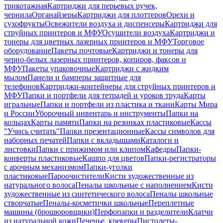
трикотажная
Картриджи для перьевых ручек,
чернила
Органайзеры
Картриджи для плоттеров
Орехи и
сухофрукты
Освежители воздуха и диспенсеры
Картриджи для
струйных принтеров и МФУ
Осушители воздуха
Картриджи и
тонеры для цветных лазерных принтеров и МФУ
Торговое
оборудование
Пакеты почтовые
Картриджи и тонеры для
черно-белых лазерных принтеров, копиров, факсов и
МФУ
Пакеты упаковочные
Картриджи с жидким
мылом
Панели и бамперы защитные для
телефонов
Картриджи-контейнеры для струйных принтеров и
МФУ
Папки и портфели для тетрадей и уроков труда
Карты
игральные
Папки и портфели из пластика и ткани
Карты Мира
и России
Уборочный инвентарь и инструменты
Папки на
кольцах
Карты памяти
Папки на резинках пластиковые
Кассы
"Учись считать"
Папки презентационные
Кассы символов для
наборных печатей
Папки с вкладышами
Каталоги и
листовки
Папки с прижимом или клипом
Кафедры
Папки-
конверты пластиковые
Кашпо для цветов
Папки-регистраторы
с арочным механизмом
Папки-уголки
пластиковые
Пароочистители
Кисти художественные из
натурального волоса
Пеналы школьные с наполнением
Кисти
художественные из синтетического волоса
Пеналы школьные
створчатые
Пеналы-косметички школьные
Переплетные
машины (брошюровщики)
Перфопапки и разделители
Клатчи
из натуральной кожи
Печенье, крекеры
Пистолеты-