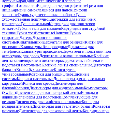
детские
Карандаши механические и запасные
грифели
Готовальни
Карандаши чернографитные
Грим для
лица
Карманы самоклеящиеся для папок
Грифели
запасные
Гуашь художественная в наборах
Гуашь
художественная поштучно
Картриджи для матричных
принтеров
Гуашь школьная
Картриджи для принтеров
этикеток
Губка и гель для пальцев
Картриджи для струйной
техники
Губки хозяйственные
Напитки
Губки-
стиратели
Датеры
Демонстрационные
системы
Кипятильники
Держатели для бейджей
Кисти для
рисования
Клавиатуры беспроводные
Держатели для
телефонов
Клавиатуры проводные
Держатели и подставки под
аксессуары для досок
Держатели и рамки напольные
Клейкие
ленты канцелярские и диспенсеры
Держатели, таблички и
подставки настольные
Клейкие ленты специальные
Детекторы
банкнот
Книги бухгалтерские
Книги учета
универсальные
Коврики для мыши
Операционные
системы
Коврики настольные
Диспенсеры для аэрозольных
картриджей
Колеса для кресел
Диспенсеры для
блоков
Колонки
Диспенсеры для жидкого мыла
Коммутаторы
(Switch)
Диспенсеры для канцелярской ленты
Комоды и
ящики
Диспенсеры для полотенец
Комплектующие для
резаков
Диспенсеры для салфеток настольные
Конверты
поздравительные
Диспенсеры для туалетной бумаги
Конверты
почтовые
Диспенсеры для упаковочной ленты
Кондиционеры