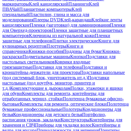
маркираторы
Клей канцелярский
Планинги
Клей
ПВА
Чай
Планшетные компьютеры
Клей
специальный
Пластилин, глина и масса для
моделирования
Плееры DVD
Клей-карандаш
Клейкие ленты
канцелярские
Пленки (заготовки) для ламинирования
Пленки
для Оверхед-проекторов
Пленки защитные для планшетных
компьютеров
Ключницы из натуральной кожи
Пленки
защитные для телефонов
Плитки электрические
Книги для
кулинарных рецептов
Плоттеры
Книги и
справочники
Книжки-пособия
Поддоны для бумаг
Книжки-
раскраски
Подметальные машины
Кнопки
Подставки для
настольных светильников
Коврики входные
грязезащитные
Подставки для телефона
Подставки и
кронштейны-держатели для проектора
Подставки напольные
(под системный блок, уничтожитель ит.д.)
Подставки
настольные (под ноутбук, монитор, принтер и
т.д.)
Комплектующие к дыроколам
Полки, этажерки и ящики
для обуви
Комплекты для ремонта, контейнеры для
отработанных чернил, стойки
Полотенца бумажные офисно-
бытовые
Комплекты для ремонта, оптические блоки
Полотенца
бумажные профессиональные
Полотеры
Кондиционеры для
белья
Кондиционеры для детского белья
Портфолио,
расписания уроков, закладки
Конструкторы
Контейнеры для
хранения и СВЧ
Приборы для укладки волос
Контейнеры и
ведра для мусора
Принадлежности для черчения
Принтеры