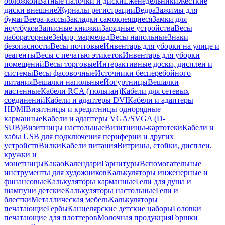
обложкой
Ватные палочки и диски
Еженедельники
Жесткие
диски внешние
Журналы регистрации
Ведра
Зажимы для
бумаг
Веера-кассы
Закладки самоклеящиеся
Замки для
ноутбуков
Записные книжки
Зарядные устройства
Весы
лабораторные
Зефир, мармелад
Весы напольные
Знаки
безопасности
Весы почтовые
Инвентарь для уборки на улице и
реагенты
Весы с печатью этикеток
Инвентарь для уборки
помещений
Весы торговые
Интерактивные доски, дисплеи и
системы
Весы фасовочные
Источники бесперебойного
питания
Вешалки напольные
Йогуртницы
Вешалки
настенные
Кабели RCA (тюльпан)
Кабели для сетевых
соединений
Кабели и адаптеры DVI
Кабели и адаптеры
HDMI
Визитницы и кредитницы однорядные
карманные
Кабели и адаптеры VGA/SVGA (D-
SUB)
Визитницы настольные
Визитницы-картотеки
Кабели и
хабы USB для подключения периферии и других
устройств
Вилки
Кабели питания
Витрины, стойки, дисплеи,
кружки и
монетницы
Какао
Календари
Гарнитуры
Вспомогательные
инструменты для художников
Калькуляторы инженерные и
финансовые
Калькуляторы карманные
Гели для душа и
шампуни детские
Калькуляторы настольные
Гели и
блестки
Металлическая мебель
Калькуляторы
печатающие
Гербы
Канцелярские детские наборы
Головки
печатающие для плоттеров
Молочная продукция
Горшки