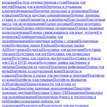
восковая
Пастель художественная сухая
Пеналы для
кистей
Пеналы для ключей
Перчатки и рукавицы
хлопчатобумажные
Перчатки латексные и резиновые
Перья
плакатные
Печати круглые самонаборные
Печенье, крекеры,
сухари и сушки
Планшеты и клипборды
Пластилин
Пластичная
масса для моделирования
Платки носовые
Пленки воздушно-
пузырчатые
Пленки оберточные подарочные
Пленки пищевые
полиэтиленовые
Пленки самоклеящиеся для книг, тетрадей и
журналов
Пломбираторы
Пломбы для
опломбирования
Подарочные наборы с ножом
Подарочные
ножи
Подвесные папки Foolscap
Подвесные папки
А4
Подгузники
Подносы
Подставки для календаря
Подставки
для книг
Подставки для ног
Подставки для подвесных
папок
Подставки для скрепок магнитные
Подставки и боксы
для CD и DVD дисков
Подставки, рамки настенные и
дверные
Покрытия на унитаз
Полотенца вафельные
Помпы для
воды
Портмоне из натуральной кожи
Портреты и
плакаты
Портфели и папки для рисунков и чертежей
Портфели
из кожи
Портфели пластиковые
Портфели форматов
А3
Портфолио
Принадлежности для кухни из
пластика
Принтеры лазерные монохромные
Принтеры
лазерные цветные
Приставки Смарт-ТВ
Прищепки
Проволока
для опломбирования
Протирочная бумага и диспенсеры к
ней
Профессиональные наборы для
художников
Разделители
Разделители для настольных