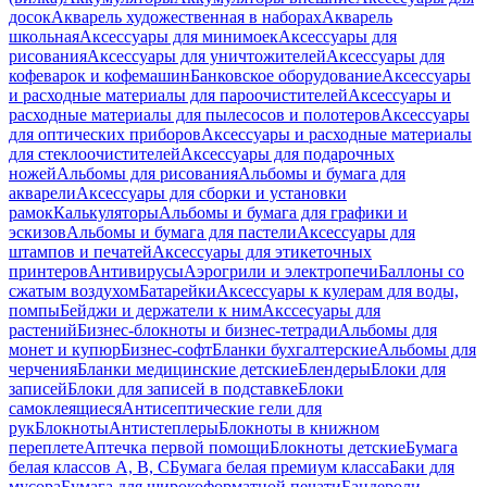
досок
Акварель художественная в наборах
Акварель
школьная
Аксессуары для минимоек
Аксессуары для
рисования
Аксессуары для уничтожителей
Аксессуары для
кофеварок и кофемашин
Банковское оборудование
Аксессуары
и расходные материалы для пароочистителей
Аксессуары и
расходные материалы для пылесосов и полотеров
Аксессуары
для оптических приборов
Аксессуары и расходные материалы
для стеклоочистителей
Аксессуары для подарочных
ножей
Альбомы для рисования
Альбомы и бумага для
акварели
Аксессуары для сборки и установки
рамок
Калькуляторы
Альбомы и бумага для графики и
эскизов
Альбомы и бумага для пастели
Аксессуары для
штампов и печатей
Аксессуары для этикеточных
принтеров
Антивирусы
Аэрогрили и электропечи
Баллоны со
сжатым воздухом
Батарейки
Аксессуары к кулерам для воды,
помпы
Бейджи и держатели к ним
Акссесуары для
растений
Бизнес-блокноты и бизнес-тетради
Альбомы для
монет и купюр
Бизнес-софт
Бланки бухгалтерские
Альбомы для
черчения
Бланки медицинские детские
Блендеры
Блоки для
записей
Блоки для записей в подставке
Блоки
самоклеящиеся
Антисептические гели для
рук
Блокноты
Антистеплеры
Блокноты в книжном
переплете
Аптечка первой помощи
Блокноты детские
Бумага
белая классов А, В, С
Бумага белая премиум класса
Баки для
мусора
Бумага для широкоформатной печати
Бандероли,