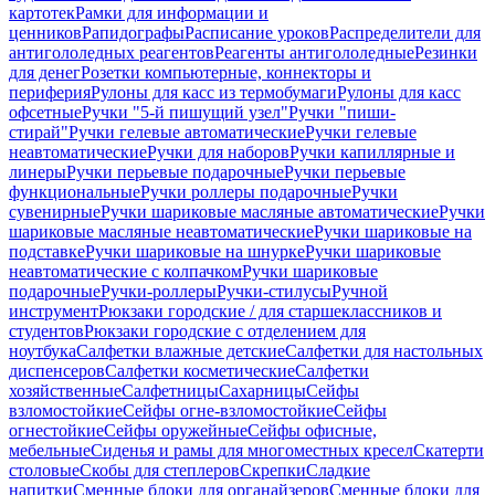
картотек
Рамки для информации и
ценников
Рапидографы
Расписание уроков
Распределители для
антигололедных реагентов
Реагенты антигололедные
Резинки
для денег
Розетки компьютерные, коннекторы и
периферия
Рулоны для касс из термобумаги
Рулоны для касс
офсетные
Ручки "5-й пишущий узел"
Ручки "пиши-
стирай"
Ручки гелевые автоматические
Ручки гелевые
неавтоматические
Ручки для наборов
Ручки капиллярные и
линеры
Ручки перьевые подарочные
Ручки перьевые
функциональные
Ручки роллеры подарочные
Ручки
сувенирные
Ручки шариковые масляные автоматические
Ручки
шариковые масляные неавтоматические
Ручки шариковые на
подставке
Ручки шариковые на шнурке
Ручки шариковые
неавтоматические с колпачком
Ручки шариковые
подарочные
Ручки-роллеры
Ручки-стилусы
Ручной
инструмент
Рюкзаки городские / для старшеклассников и
студентов
Рюкзаки городские с отделением для
ноутбука
Салфетки влажные детские
Салфетки для настольных
диспенсеров
Салфетки косметические
Салфетки
хозяйственные
Салфетницы
Сахарницы
Сейфы
взломостойкие
Сейфы огне-взломостойкие
Сейфы
огнестойкие
Сейфы оружейные
Сейфы офисные,
мебельные
Сиденья и рамы для многоместных кресел
Скатерти
столовые
Скобы для степлеров
Скрепки
Сладкие
напитки
Сменные блоки для органайзеров
Сменные блоки для