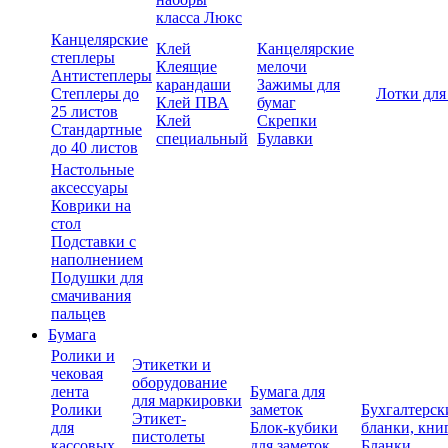
класса Люкс
Канцелярские
Клей
Канцелярские
степлеры
Клеящие
мелочи
Антистеплеры
карандаши
Зажимы для
Степлеры до
Лотки для
Клей ПВА
бумаг
25 листов
Клей
Скрепки
Стандартные
специальный
Булавки
до 40 листов
Настольные
аксессуары
Коврики на
стол
Подставки с
наполнением
Подушки для
смачивания
пальцев
Бумага
Ролики и
Этикетки и
чековая
оборудование
лента
Бумага для
для маркировки
Ролики
заметок
Бухгалтерск
Этикет-
для
Блок-кубики
бланки, кни
пистолеты
кассовых
для заметок
Бланки