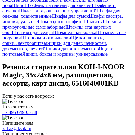
пола
Шило
Шкафчики и панели для ключей
Шкафчики-
аптечки
Шкафы для дошкольных учреждений
Шкафы для
одежды, хозяйственные
Шкафы для сумок
Шкафы кассира,
индивидуальные
Шоколадные конфеты
Шпагаты
Штампы
прямоугольные самонаборные
Штампы стандартных
слов
Штативы для селфи
Штемпельная краска
Штемпельные
подушки
Штопоры и открывалки
Щетки, веники,
совки
Электробритвы
Ящики для денег, ценностей,
документов, печатей
Ящики для инструментов
Ящики
почтовые
Ящики, боксы и корзины универсальные
Резинка стирательная KOH-I-NOOR
Magic, 35x24x8 мм, разноцветная,
ассорти, карт диспл, 6516040001KD
Если у вас есть вопросы:
Позвоните нам
+7 495 649-65-88
Напишите нам
zakaz@kvik.ru
Наши преимущества: