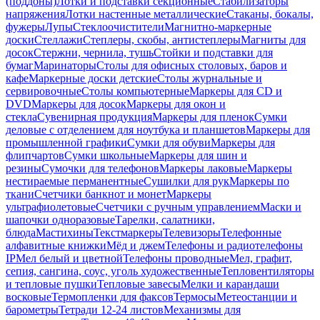
(поддоны)
Лотки и подставки секционные
Стабилизаторы
напряжения
Лотки настенные металлические
Стаканы, бокалы,
фужеры
Лупы
Стеклоочистители
Магнитно-маркерные
доски
Стеллажи
Степлеры, скобы, антистеплеры
Магниты для
досок
Стержни, чернила, тушь
Стойки и подставки для
бумаг
Маринаторы
Столы для офисных столовых, баров и
кафе
Маркерные доски детские
Столы журнальные и
сервировочные
Столы компьютерные
Маркеры для CD и
DVD
Маркеры для досок
Маркеры для окон и
стекла
Сувенирная продукция
Маркеры для пленок
Сумки
деловые с отделением для ноутбука и планшетов
Маркеры для
промышленной графики
Сумки для обуви
Маркеры для
флипчартов
Сумки школьные
Маркеры для шин и
резины
Сумочки для телефонов
Маркеры лаковые
Маркеры
нестираемые перманентные
Сушилки для рук
Маркеры по
ткани
Счетчики банкнот и монет
Маркеры
ультрафиолетовые
Счетчики с ручным управлением
Маски и
шапочки одноразовые
Тарелки, салатники,
блюда
Мастихины
Текстмаркеры
Телевизоры
Телефонные
алфавитные книжки
Мёд и джем
Телефоны и радиотелефоны
IP
Мел белый и цветной
Телефоны проводные
Мел, графит,
сепия, сангина, соус, уголь художественные
Тепловентиляторы
и тепловые пушки
Тепловые завесы
Мелки и карандаши
восковые
Термопленки для факсов
Термосы
Метеостанции и
барометры
Тетради 12-24 листов
Механизмы для