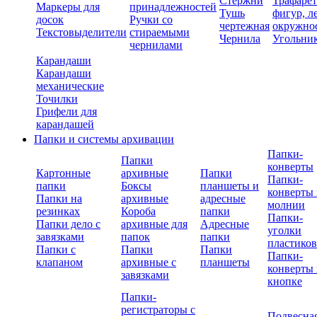
Стержни
Трафаре
Маркеры для
принадлежностей
Тушь
фигур, л
досок
Ручки со
чертежная
окружно
Текстовыделители
стираемыми
Чернила
Угольни
чернилами
Карандаши
Карандаши
механические
Точилки
Грифели для
карандашей
Папки и системы архивации
Папки-
Папки
конверты
Картонные
архивные
Папки
Папки-
папки
Боксы
планшеты и
конверты 
Папки на
архивные
адресные
молнии
резинках
Короба
папки
Папки-
Папки дело с
архивные для
Адресные
уголки
завязками
папок
папки
пластико
Папки с
Папки
Папки
Папки-
клапаном
архивные с
планшеты
конверты 
завязками
кнопке
Папки-
регистраторы с
Подвесна