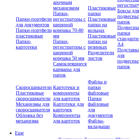
арочным
регистрат
механизмом
Пластиковые
Боксы для
Папки-
папки
подвесны
Папки-портфели
регистраторы с
Пластиковые
папок
для документов
шириной
папки на
Подвесны
Папки-портфели
корешка 70-80
кольцах
папки
пластиковые
мм
Пластиковые
стандарт
Папки-
Папки-
папки на
А4
картотеки
регистраторы с
резинках
Подставк
шириной
Разделители
для
корешка 50 мм
листов
подвесны
Самоклеящиеся
папок
карманы для
папок
Файлы и
Скоросшиватели
Картотеки и
папки
Пластиковые
компоненты
файловые
скоросшиватели
для картотек
Папки
Механизмы для
Картотеки для
файловые
скоросшивателя
карточек
для
Обложка без
Компоненты
документов
механизма
для картотек
Файлы-
вкладыши
Еще