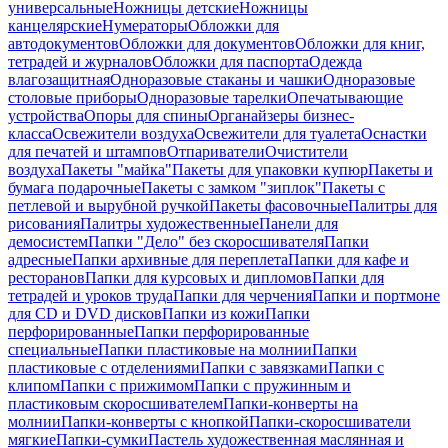
универсальные
Ножницы детские
Ножницы
канцелярские
Нумераторы
Обложки для
автодокументов
Обложки для документов
Обложки для книг,
тетрадей и журналов
Обложки для паспорта
Одежда
влагозащитная
Одноразовые стаканы и чашки
Одноразовые
столовые приборы
Одноразовые тарелки
Опечатывающие
устройства
Опоры для спины
Органайзеры бизнес-
класса
Освежители воздуха
Освежители для туалета
Оснастки
для печатей и штампов
Отпариватели
Очистители
воздуха
Пакеты "майка"
Пакеты для упаковки купюр
Пакеты и
бумага подарочные
Пакеты с замком "зиплок"
Пакеты с
петлевой и вырубной ручкой
Пакеты фасовочные
Палитры для
рисования
Палитры художественные
Панели для
демосистем
Папки "Дело" без скоросшивателя
Папки
адресные
Папки архивные для переплета
Папки для кафе и
ресторанов
Папки для курсовых и дипломов
Папки для
тетрадей и уроков труда
Папки для черчения
Папки и портмоне
для CD и DVD дисков
Папки из кожи
Папки
перфорированные
Папки перфорированные
специальные
Папки пластиковые на молнии
Папки
пластиковые с отделениями
Папки с завязками
Папки с
клипом
Папки с прижимом
Папки с пружинным и
пластиковым скоросшивателем
Папки-конверты на
молнии
Папки-конверты с кнопкой
Папки-скоросшиватели
мягкие
Папки-сумки
Пастель художественная маслянная и