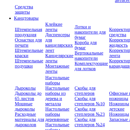
антисе
Средства
защиты
Канцтовары
Клейкие
Лотки и
Штемпельная
ленты
Корректи
накопители для
продукция
Диспенсеры
средства
бумаг
Оснастки для
для
Корректи
Короба для
печати
канцелярских
жидкость
бумаг
Штемпельные
лент
Корректи
Вертикальные
краски
Канцелярские
лента
накопители
Штемпельные
ленты
Корректи
Комплектующие
подушки
Монтажные
карандаш
для лотков
ленты
Настольные
наборы
Дыроколы
Настольные
Скобы для
Дыроколы до
наборы из
степлеров
Офисные 
65 листов
дерева и
Скобы для
ножницы
Мощные
металла
степлеров №10
Ножницы
дыроколы
Настольные
Скобы для
детские
Расходные
наборы
степлеров №23
Ножницы
материалы для
деревянные
Скобы для
Запасные 
дыроколов
Настольные
степлеров №24
наборы