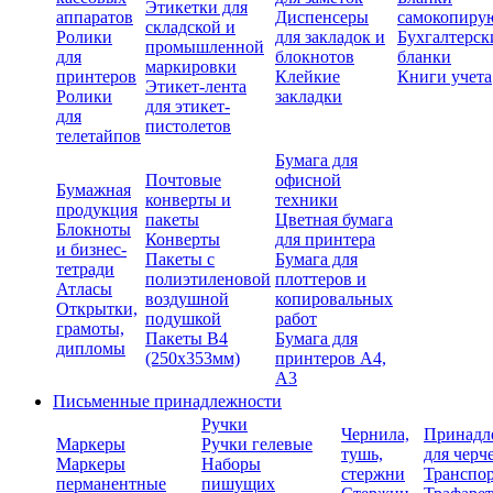
Этикетки для
аппаратов
Диспенсеры
самокопиру
складской и
Ролики
для закладок и
Бухгалтерск
промышленной
для
блокнотов
бланки
маркировки
принтеров
Клейкие
Книги учета
Этикет-лента
Ролики
закладки
для этикет-
для
пистолетов
телетайпов
Бумага для
Почтовые
офисной
Бумажная
конверты и
техники
продукция
пакеты
Цветная бумага
Блокноты
Конверты
для принтера
и бизнес-
Пакеты с
Бумага для
тетради
полиэтиленовой
плоттеров и
Атласы
воздушной
копировальных
Открытки,
подушкой
работ
грамоты,
Пакеты В4
Бумага для
дипломы
(250х353мм)
принтеров А4,
А3
Письменные принадлежности
Ручки
Чернила,
Принадл
Маркеры
Ручки гелевые
тушь,
для черч
Маркеры
Наборы
стержни
Транспо
перманентные
пишущих