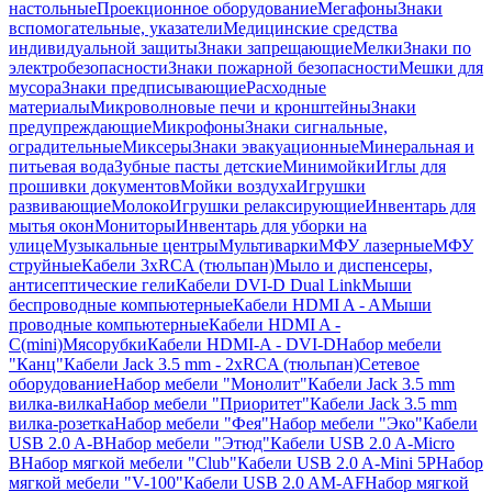
настольные
Проекционное оборудование
Мегафоны
Знаки
вспомогательные, указатели
Медицинские средства
индивидуальной защиты
Знаки запрещающие
Мелки
Знаки по
электробезопасности
Знаки пожарной безопасности
Мешки для
мусора
Знаки предписывающие
Расходные
материалы
Микроволновые печи и кронштейны
Знаки
предупреждающие
Микрофоны
Знаки сигнальные,
оградительные
Миксеры
Знаки эвакуационные
Минеральная и
питьевая вода
Зубные пасты детские
Минимойки
Иглы для
прошивки документов
Мойки воздуха
Игрушки
развивающие
Молоко
Игрушки релаксирующие
Инвентарь для
мытья окон
Мониторы
Инвентарь для уборки на
улице
Музыкальные центры
Мультиварки
МФУ лазерные
МФУ
струйные
Кабели 3xRCA (тюльпан)
Мыло и диспенсеры,
антисептические гели
Кабели DVI-D Dual Link
Мыши
беспроводные компьютерные
Кабели HDMI A - A
Мыши
проводные компьютерные
Кабели HDMI A -
C(mini)
Мясорубки
Кабели HDMI-A - DVI-D
Набор мебели
"Канц"
Кабели Jack 3.5 mm - 2xRCA (тюльпан)
Сетевое
оборудование
Набор мебели "Монолит"
Кабели Jack 3.5 mm
вилка-вилка
Набор мебели "Приоритет"
Кабели Jack 3.5 mm
вилка-розетка
Набор мебели "Фея"
Набор мебели "Эко"
Кабели
USB 2.0 A-B
Набор мебели "Этюд"
Кабели USB 2.0 A-Micro
B
Набор мягкой мебели "Club"
Кабели USB 2.0 A-Mini 5P
Набор
мягкой мебели "V-100"
Кабели USB 2.0 AM-AF
Набор мягкой