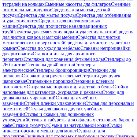
тетрадей на кольцах
Сменные кассеты для фильтров
Сменные
штемпельные подушки
Средства для мытья детской
посуды
Средства для мытья посуды
Средства для отбеливания
и удаления пятен
Средства для посудомоечных
машин
Средства для прочистки канализационных
труб
Средства для смягчения воды и удаления накипи
Средства
для чистки ковров и мягкой мебели
Средства для чистки
металлических поверхностей
Средства для чистки туалетных
комнат
Средства по уходу за мебелью
Стаканы-непроливайки
для рисования
Станки и иглы для архивного
переплета
Стеллажи для хранения бутылей воды
Степлеры до
260 листов
Степлеры до 40 листов
Степлеры
электрические
Степлеры-брошюровщики
Стержни для
роллеров
Стержни для ручек гелевые
Стержни для ручек
шариковые
Стиральные порошки
Стержни к клеевым
пистолетам
Стиральные порошки для детского белья
Стойки
напольные для каталогов, журналов и рекламы
Столы для
дошкольных учреждений
Столы для учебных
заведений
Стрейч-пленки упаковочные
Стулья для персонала и
посетителей
Стулья для школ и других учебных
заведений
Стулья и скамьи для дошкольных
учреждений
Стулья и табуреты для офисных столовых, баров и
кафе
Стяжки (хомуты)
Сумки из натуральной кожи
Сумки
инкассаторские и мешки для монет
Сушилки для
продуктов
Сушилки для столовых приборов и посуды
Счетные