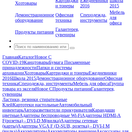
Картриджи
Ежедневники
Школа
Хозтовары
и тонеры
2016
2015
Мебель
Демонстрационное
Офисная
Спецодежда,
для
оборудование
техника
инструменты
офиса
Галантерея,
Продукты питания
сувениры
Главная
Каталог
Новое С
COVID-19
Канцтовары
Бумага
Письменные
принадлежности
Папки и системы
архивации
Хозтовары
Картриджи и тонеры
Ежедневники
2016
Школа 2015
Демонстрационное оборудование
Офисная
техника
Спецодежда, инструменты
Мебель для офиса
Группа
товара из экселя
Новое С
Продукты питания
Галантерея,
сувениры
Ластики, резинки стирательные
Клей
Картотеки настольные
Автомобильный
инвентарь
Авторазветвители прикуривателя
Карандаши
цветные
Адаптеры беспроводные Wi-Fi
Адаптеры HDMI-A
F(розетка) - DVI-D M(вилка)
Адаптеры сетевые
(карты)
Адаптеры VGA F (D-SUB, розетка) - DVI-I M
(вилка)
Аккумуляторы
Аккумуляторы внешние
Аксессуары для