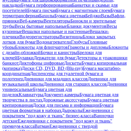
накладки
Бумага перфорированная
Банкетки и скамьи для
посетителей
Бумага писчая
Бумага с магнитным слоем
Бумага
термотрансферная
Бахилы
Бумага цветная
Бейджи
Вазы
Вафли,
пряники
Веб-камеры
Вентиляторы
Бинокли и зрительные
трубы
Весы бытовые напольные
Бланки документов
Весы
кухонные
Вешалки напольные и настенные
Вешалки-
плечики
Видеорегистраторы
Визитницы
Блоки закрытых
лотков для бумаг
Водонагреватели
Глобусы
Головные
уборы
Блокноты для флипчартов
Грамоты и дипломы
Блокноты
с дизайн-обложкой
Бочки и канистры
Брелоки для
ключей
Булавки
Держатели для бумаг
Детекторы и упаковщики
банкнот
Диктофоны цифровые
Дискеты
Бумага копировальная
(копирка)
Диски CD, DVD, BD (Blu-ray)
Бумага масштабно-
координатная
Диспенсеры для туалетной бумаги и
полотенец
Дневники для младших классов
Дневники для
музыкальной школы
Дневники для старших классов
Дневники
универсальные
Бумага цветная для
поделок
Клавиатуры
Документ-камеры
Бумага цветная для
творчества в листах
Дорожные аксессуары
Бумага цветная
крепированная
Доски для письма и информации
Бумага
цветная форматная в наборах
Дыроколы
Ежедневники с
покрытием "под кожу и ткань" бизнес-класса
Ванночки
детские
Ежедневники с покрытием "под кожу и ткань"
премиум-класса
Ватман
Ежедневники с твердой