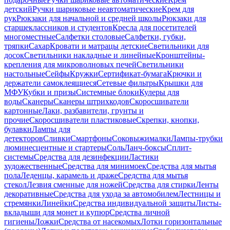
детский
Ручки шариковые неавтоматические
Крем для
рук
Рюкзаки для начальной и средней школы
Рюкзаки для
старшеклассников и студентов
Кресла для посетителей
многоместные
Салфетки столовые
Салфетки, губки,
тряпки
Сахар
Кровати и матрацы детские
Светильники для
досок
Светильники накладные и линейные
Кронштейны-
крепления для микроволновых печей
Светильники
настольные
Сейфы
Кружки
Сертификат-бумага
Крючки и
держатели самоклеящиеся
Сетевые фильтры
Крышки для
МФУ
Кубки и призы
Системные блоки
Кулеры для
воды
Сканеры
Сканеры штрихкодов
Скоросшиватели
картонные
Лаки, разбавители, грунты и
прочие
Скоросшиватели пластиковые
Скрепки, кнопки,
булавки
Лампы для
детекторов
Сливки
Смартфоны
Соковыжималки
Лампы-трубки
люминесцентные и стартеры
Соль
Ланч-боксы
Сплит-
системы
Средства для дезинфекции
Ластики
художественные
Средства для минимоек
Средства для мытья
пола
Леденцы, карамель и драже
Средства для мытья
стекол
Лезвия сменные для ножей
Средства для стирки
Ленты
декоративные
Средства для ухода за автомобилем
Лестницы и
стремянки
Линейки
Средства индивидуальной защиты
Листы-
вкладыши для монет и купюр
Средства личной
гигиены
Ложки
Средства от насекомых
Лотки горизонтальные