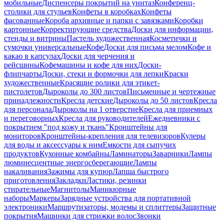
мобильные
Диспенсеры покрытий на унитаз
Конференц-
столики для стульев
Конфеты в коробках
Конфеты
фасованные
Короба архивные и папки с завязками
Коробки
картонные
Корректирующие средства
Доски для информации,
стенды и витрины
Пастель художественная
Косметички и
сумочки универсальные
Кофе
Доски для письма мелом
Кофе и
какао в капсулах
Доски для черчения и
рейсшины
Кофемашины и кофе для них
Доски-
флипчарты
Доски, стеки и формочки для лепки
Краски
художественные
Красящие ролики для этикет-
пистолетов
Дыроколы до 300 листов
Письменные и чертежные
принадлежности
Кресла детские
Дыроколы до 50 листов
Кресла
для персонала
Дыроколы на 1 отверстие
Кресла для приемных
и переговорных
Кресла для руководителей
Ежедневники с
покрытием "под кожу и ткань"
Кронштейны для
мониторов
Кронштейны-крепления для телевизоров
Кулеры
для воды и аксессуары к ним
Емкости для сыпучих
продуктов
Кухонные комбайны
Ламинаторы
Заварники
Лампы
люминесцентные энергосберегающие
Лампы
накаливания
Зажимы для купюр
Лапша быстрого
приготовления
Закладки
Ластики, резинки
стирательные
Магнитолы
Маникюрные
наборы
Маркеры
Зарядные устройства для портативной
электроники
Маршрутизаторы, модемы и сплиттеры
Защитные
покрытия
Машинки для стрижки волос
Звонки