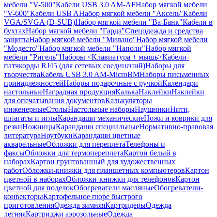
мебели "V-500"
Кабели USB 3.0 AM-AF
Набор мягкой мебели
"V-600"
Кабели USB A
Набор мягкой мебели "Аксель"
Кабели
VGA/SVGA (D-SUB)
Набор мягкой мебели "Ва-Банк"
Кабели в
бухтах
Набор мягкой мебели "Гарда"
Спецодежда и средства
защиты
Набор мягкой мебели "Милано"
Набор мягкой мебели
"Модесто"
Набор мягкой мебели "Наполи"
Набор мягкой
мебели "Ригель"
Наборы <Клавиатура + мышь>
Кабели-
патчкорды RJ45 (для сетевых соединений)
Наборы для
творчества
Кабель USB 3.0 AM-MicroBM
Наборы письменных
принадлежностей
Наборы подарочные с ручкой
Календари
настольные
Наградная продукция
Калька
Наклейки
Наклейки
для опечатывания документов
Калькуляторы
инженерные
Столы
Настольные наборы
Наушники
Нити,
шпагаты и иглы
Карандаши механические
Ножи и коврики для
резки
Ножницы
Карандаши специальные
Нормативно-правовая
литература
Ноутбуки
Карандаши цветные
акварельные
Обложки для переплета
Телефоны и
факсы
Обложки для термопереплета
Картон белый в
наборах
Картон грунтованный для художественных
работ
Обложки-книжки для планшетных компьютеров
Картон
цветной в наборах
Обложки-книжки для телефонов
Картон
цветной для поделок
Обогреватели масляные
Обогреватели-
конвекторы
Картофельное пюре быстрого
приготовления
Одежда зимняя
Картридеры
Одежда
летняя
Картриджи аэрозольные
Одежда