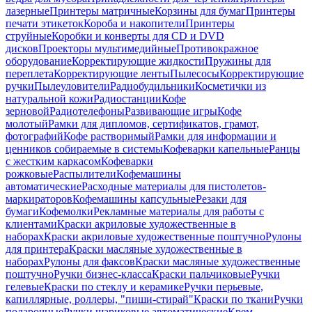
лазерные
Принтеры матричные
Корзины для бумаг
Принтеры
печати этикеток
Короба и накопители
Принтеры
струйные
Коробки и конверты для CD и DVD
дисков
Проекторы мультимедийные
Противокражное
оборудование
Корректирующие жидкости
Пружины для
переплета
Корректирующие ленты
Пылесосы
Корректирующие
ручки
Пылеуловители
Радиобудильники
Косметички из
натуральной кожи
Радиостанции
Кофе
зерновой
Радиотелефоны
Развивающие игры
Кофе
молотый
Рамки для дипломов, сертификатов, грамот,
фотографий
Кофе растворимый
Рамки для информации и
ценников собираемые в системы
Кофеварки капельные
Ранцы
с жестким каркасом
Кофеварки
рожковые
Распылители
Кофемашины
автоматические
Расходные материалы для пистолетов-
маркираторов
Кофемашины капсульные
Резаки для
бумаги
Кофемолки
Рекламные материалы для работы с
клиентами
Краски акриловые художественные в
наборах
Краски акриловые художественные поштучно
Рулоны
для принтера
Краски масляные художественные в
наборах
Рулоны для факсов
Краски масляные художественные
поштучно
Ручки бизнес-класса
Краски пальчиковые
Ручки
гелевые
Краски по стеклу и керамике
Ручки перьевые,
капиллярные, роллеры, "пиши-стирай"
Краски по ткани
Ручки
подарочные
Ручки шариковые автоматические
Крем