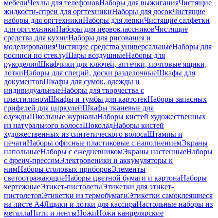
мебели
Чехлы для телефонов
Наборы для выжигания
Чистящие
жидкости-спреи для оргтехники
Наборы для досок
Чистящие
наборы для оргтехники
Наборы для лепки
Чистящие салфетки
для оргтехники
Наборы для первоклассников
Чистящие
средства для кухни
Наборы для рисования и
моделирования
Чистящие средства универсальные
Наборы для
росписи по стеклу
Шары воздушные
Наборы для
рукоделия
Шкафчики для ключей, аптечки, почтовые ящики,
лотки
Наборы для специй, доски разделочные
Шкафы для
документов
Шкафы для сумок, одежды и
индивидуальные
Наборы для творчества с
пластилином
Шкафы и тумбы для картотек
Наборы запасных
грифелей для циркулей
Шкафы тканевые для
одежды
Школьные журналы
Наборы кистей художественных
из натурального волоса
Шоколад
Наборы кистей
художественных из синтетического волоса
Штампы и
печати
Наборы офисные пластиковые с наполнением
Экраны
напольные
Наборы с ежедневником
Экраны настенные
Наборы
с френч-прессом
Электровеники и аккумуляторы к
ним
Наборы столовых приборов
Элементы
светоотражающие
Наборы цветной бумаги и картона
Наборы
чертежные
Этикет-пистолеты
Этикетки для этикет-
пистолетов
Этикетки из термобумаги
Этикетки самоклеящиеся
на листе А4
Ящики и лотки для кассира
Настольные наборы из
металла
Нити и ленты
Ножи
Ножи канцелярские