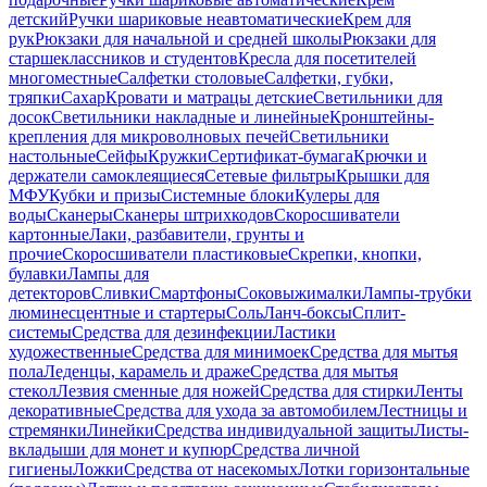
детский
Ручки шариковые неавтоматические
Крем для
рук
Рюкзаки для начальной и средней школы
Рюкзаки для
старшеклассников и студентов
Кресла для посетителей
многоместные
Салфетки столовые
Салфетки, губки,
тряпки
Сахар
Кровати и матрацы детские
Светильники для
досок
Светильники накладные и линейные
Кронштейны-
крепления для микроволновых печей
Светильники
настольные
Сейфы
Кружки
Сертификат-бумага
Крючки и
держатели самоклеящиеся
Сетевые фильтры
Крышки для
МФУ
Кубки и призы
Системные блоки
Кулеры для
воды
Сканеры
Сканеры штрихкодов
Скоросшиватели
картонные
Лаки, разбавители, грунты и
прочие
Скоросшиватели пластиковые
Скрепки, кнопки,
булавки
Лампы для
детекторов
Сливки
Смартфоны
Соковыжималки
Лампы-трубки
люминесцентные и стартеры
Соль
Ланч-боксы
Сплит-
системы
Средства для дезинфекции
Ластики
художественные
Средства для минимоек
Средства для мытья
пола
Леденцы, карамель и драже
Средства для мытья
стекол
Лезвия сменные для ножей
Средства для стирки
Ленты
декоративные
Средства для ухода за автомобилем
Лестницы и
стремянки
Линейки
Средства индивидуальной защиты
Листы-
вкладыши для монет и купюр
Средства личной
гигиены
Ложки
Средства от насекомых
Лотки горизонтальные