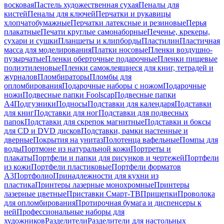
восковая
Пастель художественная сухая
Пеналы для
кистей
Пеналы для ключей
Перчатки и рукавицы
хлопчатобумажные
Перчатки латексные и резиновые
Перья
плакатные
Печати круглые самонаборные
Печенье, крекеры,
сухари и сушки
Планшеты и клипборды
Пластилин
Пластичная
масса для моделирования
Платки носовые
Пленки воздушно-
пузырчатые
Пленки оберточные подарочные
Пленки пищевые
полиэтиленовые
Пленки самоклеящиеся для книг, тетрадей и
журналов
Пломбираторы
Пломбы для
опломбирования
Подарочные наборы с ножом
Подарочные
ножи
Подвесные папки Foolscap
Подвесные папки
А4
Подгузники
Подносы
Подставки для календаря
Подставки
для книг
Подставки для ног
Подставки для подвесных
папок
Подставки для скрепок магнитные
Подставки и боксы
для CD и DVD дисков
Подставки, рамки настенные и
дверные
Покрытия на унитаз
Полотенца вафельные
Помпы для
воды
Портмоне из натуральной кожи
Портреты и
плакаты
Портфели и папки для рисунков и чертежей
Портфели
из кожи
Портфели пластиковые
Портфели форматов
А3
Портфолио
Принадлежности для кухни из
пластика
Принтеры лазерные монохромные
Принтеры
лазерные цветные
Приставки Смарт-ТВ
Прищепки
Проволока
для опломбирования
Протирочная бумага и диспенсеры к
ней
Профессиональные наборы для
художников
Разделители
Разделители для настольных