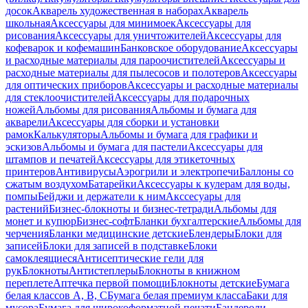
досок
Акварель художественная в наборах
Акварель
школьная
Аксессуары для минимоек
Аксессуары для
рисования
Аксессуары для уничтожителей
Аксессуары для
кофеварок и кофемашин
Банковское оборудование
Аксессуары
и расходные материалы для пароочистителей
Аксессуары и
расходные материалы для пылесосов и полотеров
Аксессуары
для оптических приборов
Аксессуары и расходные материалы
для стеклоочистителей
Аксессуары для подарочных
ножей
Альбомы для рисования
Альбомы и бумага для
акварели
Аксессуары для сборки и установки
рамок
Калькуляторы
Альбомы и бумага для графики и
эскизов
Альбомы и бумага для пастели
Аксессуары для
штампов и печатей
Аксессуары для этикеточных
принтеров
Антивирусы
Аэрогрили и электропечи
Баллоны со
сжатым воздухом
Батарейки
Аксессуары к кулерам для воды,
помпы
Бейджи и держатели к ним
Акссесуары для
растений
Бизнес-блокноты и бизнес-тетради
Альбомы для
монет и купюр
Бизнес-софт
Бланки бухгалтерские
Альбомы для
черчения
Бланки медицинские детские
Блендеры
Блоки для
записей
Блоки для записей в подставке
Блоки
самоклеящиеся
Антисептические гели для
рук
Блокноты
Антистеплеры
Блокноты в книжном
переплете
Аптечка первой помощи
Блокноты детские
Бумага
белая классов А, В, С
Бумага белая премиум класса
Баки для
мусора
Бумага для широкоформатной печати
Бандероли,