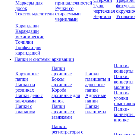
Стержни
Трафаре
Маркеры для
принадлежностей
Тушь
фигур, л
досок
Ручки со
чертежная
окружно
Текстовыделители
стираемыми
Чернила
Угольни
чернилами
Карандаши
Карандаши
механические
Точилки
Грифели для
карандашей
Папки и системы архивации
Папки-
Папки
конверты
Картонные
архивные
Папки
Папки-
папки
Боксы
планшеты и
конверты 
Папки на
архивные
адресные
молнии
резинках
Короба
папки
Папки-
Папки дело с
архивные для
Адресные
уголки
завязками
папок
папки
пластико
Папки с
Папки
Папки
Папки-
клапаном
архивные с
планшеты
конверты 
завязками
кнопке
Папки-
регистраторы с
Подвесна