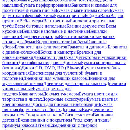
накладки
Бумага перфорированная
Банкетки и скамьи для
посетителей
Бумага писчая
Бумага с магнитным слоем
Бумага
термотрансферная
Бахилы
Бумага цветная
Бейджи
Вазы
Вафли,
пряники
Веб-камеры
Вентиляторы
Бинокли и зрительные
трубы
Весы бытовые напольные
Бланки документов
Весы
кухонные
Вешалки напольные и настенные
Вешалки-
плечики
Видеорегистраторы
Визитницы
Блоки закрытых
лотков для бумаг
Водонагреватели
Глобусы
Головные
уборы
Блокноты для флипчартов
Грамоты и дипломы
Блокноты
с дизайн-обложкой
Бочки и канистры
Брелоки для
ключей
Булавки
Держатели для бумаг
Детекторы и упаковщики
банкнот
Диктофоны цифровые
Дискеты
Бумага копировальная
(копирка)
Диски CD, DVD, BD (Blu-ray)
Бумага масштабно-
координатная
Диспенсеры для туалетной бумаги и
полотенец
Дневники для младших классов
Дневники для
музыкальной школы
Дневники для старших классов
Дневники
универсальные
Бумага цветная для
поделок
Клавиатуры
Документ-камеры
Бумага цветная для
творчества в листах
Дорожные аксессуары
Бумага цветная
крепированная
Доски для письма и информации
Бумага
цветная форматная в наборах
Дыроколы
Ежедневники с
покрытием "под кожу и ткань" бизнес-класса
Ванночки
детские
Ежедневники с покрытием "под кожу и ткань"
премиум-класса
Ватман
Ежедневники с твердой