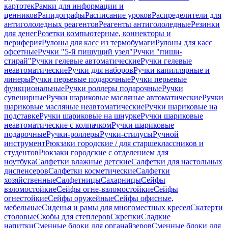
картотек
Рамки для информации и
ценников
Рапидографы
Расписание уроков
Распределители для
антигололедных реагентов
Реагенты антигололедные
Резинки
для денег
Розетки компьютерные, коннекторы и
периферия
Рулоны для касс из термобумаги
Рулоны для касс
офсетные
Ручки "5-й пишущий узел"
Ручки "пиши-
стирай"
Ручки гелевые автоматические
Ручки гелевые
неавтоматические
Ручки для наборов
Ручки капиллярные и
линеры
Ручки перьевые подарочные
Ручки перьевые
функциональные
Ручки роллеры подарочные
Ручки
сувенирные
Ручки шариковые масляные автоматические
Ручки
шариковые масляные неавтоматические
Ручки шариковые на
подставке
Ручки шариковые на шнурке
Ручки шариковые
неавтоматические с колпачком
Ручки шариковые
подарочные
Ручки-роллеры
Ручки-стилусы
Ручной
инструмент
Рюкзаки городские / для старшеклассников и
студентов
Рюкзаки городские с отделением для
ноутбука
Салфетки влажные детские
Салфетки для настольных
диспенсеров
Салфетки косметические
Салфетки
хозяйственные
Салфетницы
Сахарницы
Сейфы
взломостойкие
Сейфы огне-взломостойкие
Сейфы
огнестойкие
Сейфы оружейные
Сейфы офисные,
мебельные
Сиденья и рамы для многоместных кресел
Скатерти
столовые
Скобы для степлеров
Скрепки
Сладкие
напитки
Сменные блоки для органайзеров
Сменные блоки для