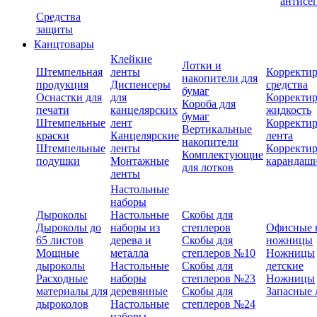
антисе
Средства
защиты
Канцтовары
Клейкие
Лотки и
Штемпельная
ленты
Корректи
накопители для
продукция
Диспенсеры
средства
бумаг
Оснастки для
для
Корректи
Короба для
печати
канцелярских
жидкость
бумаг
Штемпельные
лент
Корректи
Вертикальные
краски
Канцелярские
лента
накопители
Штемпельные
ленты
Корректи
Комплектующие
подушки
Монтажные
карандаш
для лотков
ленты
Настольные
наборы
Дыроколы
Настольные
Скобы для
Дыроколы до
наборы из
степлеров
Офисные 
65 листов
дерева и
Скобы для
ножницы
Мощные
металла
степлеров №10
Ножницы
дыроколы
Настольные
Скобы для
детские
Расходные
наборы
степлеров №23
Ножницы
материалы для
деревянные
Скобы для
Запасные 
дыроколов
Настольные
степлеров №24
наборы