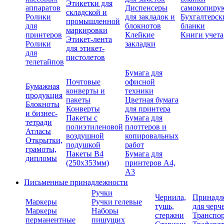
Этикетки для
аппаратов
Диспенсеры
самокопиру
складской и
Ролики
для закладок и
Бухгалтерск
промышленной
для
блокнотов
бланки
маркировки
принтеров
Клейкие
Книги учета
Этикет-лента
Ролики
закладки
для этикет-
для
пистолетов
телетайпов
Бумага для
Почтовые
офисной
Бумажная
конверты и
техники
продукция
пакеты
Цветная бумага
Блокноты
Конверты
для принтера
и бизнес-
Пакеты с
Бумага для
тетради
полиэтиленовой
плоттеров и
Атласы
воздушной
копировальных
Открытки,
подушкой
работ
грамоты,
Пакеты В4
Бумага для
дипломы
(250х353мм)
принтеров А4,
А3
Письменные принадлежности
Ручки
Чернила,
Принадл
Маркеры
Ручки гелевые
тушь,
для черч
Маркеры
Наборы
стержни
Транспо
перманентные
пишущих