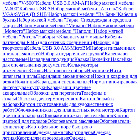
мебели "V-500"
Кабели USB 3.0 AM-AF
Набор мягкой мебели
"V-600"
Кабели USB A
Набор мягкой мебели "Аксель"
Кабели
VGA/SVGA (D-SUB)
Набор мягкой мебели "Ва-Банк"
Кабели в
бухтах
Набор мягкой мебели "Гарда"
Спецодежда и средства
защиты
Набор мягкой мебели "Милано"
Набор мягкой мебели
"Модесто"
Набор мягкой мебели "Наполи"
Набор мягкой
мебели "Ригель"
Наборы <Клавиатура + мышь>
Кабели-
патчкорды RJ45 (для сетевых соединений)
Наборы для
творчества
Кабель USB 3.0 AM-MicroBM
Наборы письменных
принадлежностей
Наборы подарочные с ручкой
Календари
настольные
Наградная продукция
Калька
Наклейки
Наклейки
для опечатывания документов
Калькуляторы
инженерные
Столы
Настольные наборы
Наушники
Нити,
шпагаты и иглы
Карандаши механические
Ножи и коврики для
резки
Ножницы
Карандаши специальные
Нормативно-правовая
литература
Ноутбуки
Карандаши цветные
акварельные
Обложки для переплета
Телефоны и
факсы
Обложки для термопереплета
Картон белый в
наборах
Картон грунтованный для художественных
работ
Обложки-книжки для планшетных компьютеров
Картон
цветной в наборах
Обложки-книжки для телефонов
Картон
цветной для поделок
Обогреватели масляные
Обогреватели-
конвекторы
Картофельное пюре быстрого
приготовления
Одежда зимняя
Картридеры
Одежда
летняя
Картриджи аэрозольные
Одежда