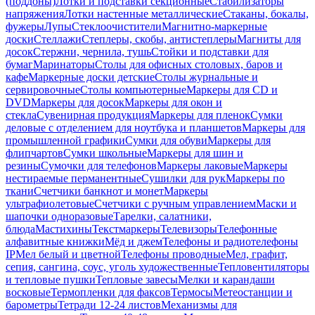
(поддоны)
Лотки и подставки секционные
Стабилизаторы
напряжения
Лотки настенные металлические
Стаканы, бокалы,
фужеры
Лупы
Стеклоочистители
Магнитно-маркерные
доски
Стеллажи
Степлеры, скобы, антистеплеры
Магниты для
досок
Стержни, чернила, тушь
Стойки и подставки для
бумаг
Маринаторы
Столы для офисных столовых, баров и
кафе
Маркерные доски детские
Столы журнальные и
сервировочные
Столы компьютерные
Маркеры для CD и
DVD
Маркеры для досок
Маркеры для окон и
стекла
Сувенирная продукция
Маркеры для пленок
Сумки
деловые с отделением для ноутбука и планшетов
Маркеры для
промышленной графики
Сумки для обуви
Маркеры для
флипчартов
Сумки школьные
Маркеры для шин и
резины
Сумочки для телефонов
Маркеры лаковые
Маркеры
нестираемые перманентные
Сушилки для рук
Маркеры по
ткани
Счетчики банкнот и монет
Маркеры
ультрафиолетовые
Счетчики с ручным управлением
Маски и
шапочки одноразовые
Тарелки, салатники,
блюда
Мастихины
Текстмаркеры
Телевизоры
Телефонные
алфавитные книжки
Мёд и джем
Телефоны и радиотелефоны
IP
Мел белый и цветной
Телефоны проводные
Мел, графит,
сепия, сангина, соус, уголь художественные
Тепловентиляторы
и тепловые пушки
Тепловые завесы
Мелки и карандаши
восковые
Термопленки для факсов
Термосы
Метеостанции и
барометры
Тетради 12-24 листов
Механизмы для