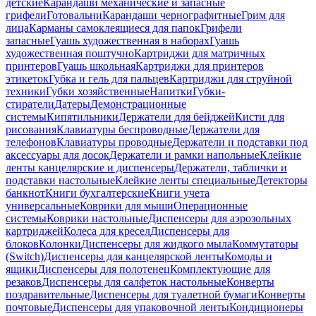
детские
Карандаши механические и запасные
грифели
Готовальни
Карандаши чернографитные
Грим для
лица
Карманы самоклеящиеся для папок
Грифели
запасные
Гуашь художественная в наборах
Гуашь
художественная поштучно
Картриджи для матричных
принтеров
Гуашь школьная
Картриджи для принтеров
этикеток
Губка и гель для пальцев
Картриджи для струйной
техники
Губки хозяйственные
Напитки
Губки-
стиратели
Датеры
Демонстрационные
системы
Кипятильники
Держатели для бейджей
Кисти для
рисования
Клавиатуры беспроводные
Держатели для
телефонов
Клавиатуры проводные
Держатели и подставки под
аксессуары для досок
Держатели и рамки напольные
Клейкие
ленты канцелярские и диспенсеры
Держатели, таблички и
подставки настольные
Клейкие ленты специальные
Детекторы
банкнот
Книги бухгалтерские
Книги учета
универсальные
Коврики для мыши
Операционные
системы
Коврики настольные
Диспенсеры для аэрозольных
картриджей
Колеса для кресел
Диспенсеры для
блоков
Колонки
Диспенсеры для жидкого мыла
Коммутаторы
(Switch)
Диспенсеры для канцелярской ленты
Комоды и
ящики
Диспенсеры для полотенец
Комплектующие для
резаков
Диспенсеры для салфеток настольные
Конверты
поздравительные
Диспенсеры для туалетной бумаги
Конверты
почтовые
Диспенсеры для упаковочной ленты
Кондиционеры