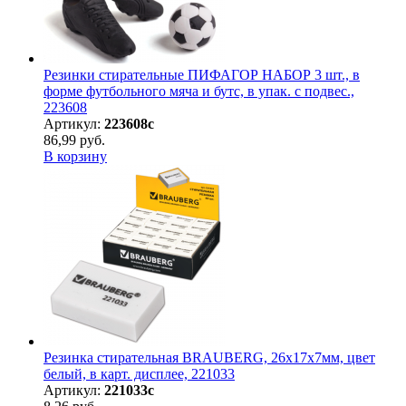
Резинки стирательные ПИФАГОР НАБОР 3 шт., в
форме футбольного мяча и бутс, в упак. с подвес.,
223608
Артикул:
223608с
86,99 руб.
В корзину
Резинка стирательная BRAUBERG, 26х17х7мм, цвет
белый, в карт. дисплее, 221033
Артикул:
221033с