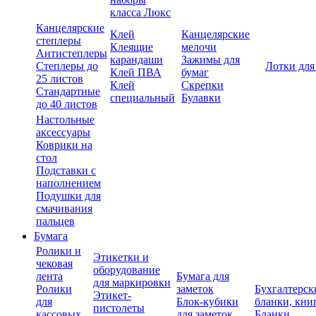
класса Люкс
Канцелярские
Клей
Канцелярские
степлеры
Клеящие
мелочи
Антистеплеры
карандаши
Зажимы для
Степлеры до
Лотки для
Клей ПВА
бумаг
25 листов
Клей
Скрепки
Стандартные
специальный
Булавки
до 40 листов
Настольные
аксессуары
Коврики на
стол
Подставки с
наполнением
Подушки для
смачивания
пальцев
Бумага
Ролики и
Этикетки и
чековая
оборудование
лента
Бумага для
для маркировки
Ролики
заметок
Бухгалтерск
Этикет-
для
Блок-кубики
бланки, кни
пистолеты
кассовых
для заметок
Бланки