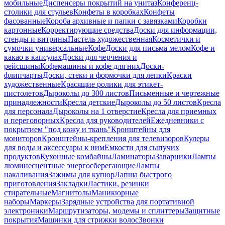
мобильные
Диспенсеры покрытий на унитаз
Конференц-
столики для стульев
Конфеты в коробках
Конфеты
фасованные
Короба архивные и папки с завязками
Коробки
картонные
Корректирующие средства
Доски для информации,
стенды и витрины
Пастель художественная
Косметички и
сумочки универсальные
Кофе
Доски для письма мелом
Кофе и
какао в капсулах
Доски для черчения и
рейсшины
Кофемашины и кофе для них
Доски-
флипчарты
Доски, стеки и формочки для лепки
Краски
художественные
Красящие ролики для этикет-
пистолетов
Дыроколы до 300 листов
Письменные и чертежные
принадлежности
Кресла детские
Дыроколы до 50 листов
Кресла
для персонала
Дыроколы на 1 отверстие
Кресла для приемных
и переговорных
Кресла для руководителей
Ежедневники с
покрытием "под кожу и ткань"
Кронштейны для
мониторов
Кронштейны-крепления для телевизоров
Кулеры
для воды и аксессуары к ним
Емкости для сыпучих
продуктов
Кухонные комбайны
Ламинаторы
Заварники
Лампы
люминесцентные энергосберегающие
Лампы
накаливания
Зажимы для купюр
Лапша быстрого
приготовления
Закладки
Ластики, резинки
стирательные
Магнитолы
Маникюрные
наборы
Маркеры
Зарядные устройства для портативной
электроники
Маршрутизаторы, модемы и сплиттеры
Защитные
покрытия
Машинки для стрижки волос
Звонки