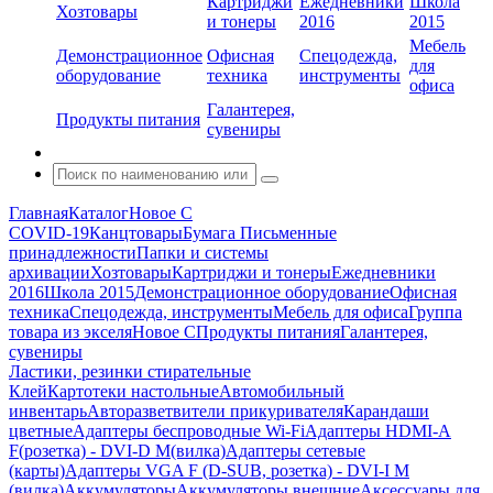
Картриджи
Ежедневники
Школа
Хозтовары
и тонеры
2016
2015
Мебель
Демонстрационное
Офисная
Спецодежда,
для
оборудование
техника
инструменты
офиса
Галантерея,
Продукты питания
сувениры
Главная
Каталог
Новое С
COVID-19
Канцтовары
Бумага
Письменные
принадлежности
Папки и системы
архивации
Хозтовары
Картриджи и тонеры
Ежедневники
2016
Школа 2015
Демонстрационное оборудование
Офисная
техника
Спецодежда, инструменты
Мебель для офиса
Группа
товара из экселя
Новое С
Продукты питания
Галантерея,
сувениры
Ластики, резинки стирательные
Клей
Картотеки настольные
Автомобильный
инвентарь
Авторазветвители прикуривателя
Карандаши
цветные
Адаптеры беспроводные Wi-Fi
Адаптеры HDMI-A
F(розетка) - DVI-D M(вилка)
Адаптеры сетевые
(карты)
Адаптеры VGA F (D-SUB, розетка) - DVI-I M
(вилка)
Аккумуляторы
Аккумуляторы внешние
Аксессуары для