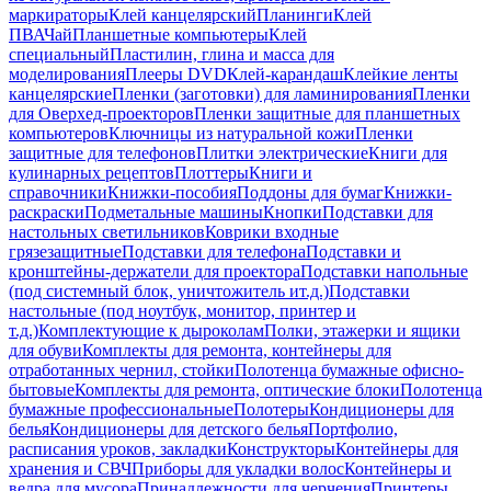
маркираторы
Клей канцелярский
Планинги
Клей
ПВА
Чай
Планшетные компьютеры
Клей
специальный
Пластилин, глина и масса для
моделирования
Плееры DVD
Клей-карандаш
Клейкие ленты
канцелярские
Пленки (заготовки) для ламинирования
Пленки
для Оверхед-проекторов
Пленки защитные для планшетных
компьютеров
Ключницы из натуральной кожи
Пленки
защитные для телефонов
Плитки электрические
Книги для
кулинарных рецептов
Плоттеры
Книги и
справочники
Книжки-пособия
Поддоны для бумаг
Книжки-
раскраски
Подметальные машины
Кнопки
Подставки для
настольных светильников
Коврики входные
грязезащитные
Подставки для телефона
Подставки и
кронштейны-держатели для проектора
Подставки напольные
(под системный блок, уничтожитель ит.д.)
Подставки
настольные (под ноутбук, монитор, принтер и
т.д.)
Комплектующие к дыроколам
Полки, этажерки и ящики
для обуви
Комплекты для ремонта, контейнеры для
отработанных чернил, стойки
Полотенца бумажные офисно-
бытовые
Комплекты для ремонта, оптические блоки
Полотенца
бумажные профессиональные
Полотеры
Кондиционеры для
белья
Кондиционеры для детского белья
Портфолио,
расписания уроков, закладки
Конструкторы
Контейнеры для
хранения и СВЧ
Приборы для укладки волос
Контейнеры и
ведра для мусора
Принадлежности для черчения
Принтеры