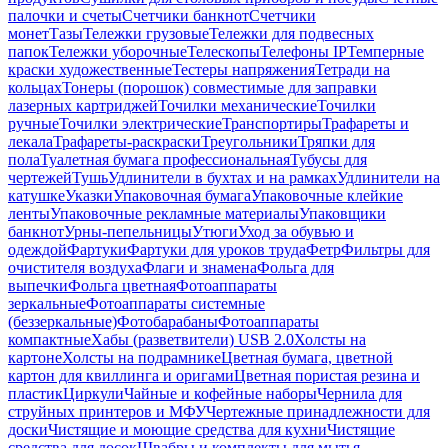
палочки и счеты
Счетчики банкнот
Счетчики
монет
Тазы
Тележки грузовые
Тележки для подвесных
папок
Тележки уборочные
Телескопы
Телефоны IP
Темперные
краски художественные
Тестеры напряжения
Тетради на
кольцах
Тонеры (порошок) совместимые для заправки
лазерных картриджей
Точилки механические
Точилки
ручные
Точилки электрические
Транспортиры
Трафареты и
лекала
Трафареты-раскраски
Треугольники
Тряпки для
пола
Туалетная бумага профессиональная
Тубусы для
чертежей
Тушь
Удлинители в бухтах и на рамках
Удлинители на
катушке
Указки
Упаковочная бумага
Упаковочные клейкие
ленты
Упаковочные рекламные материалы
Упаковщики
банкнот
Урны-пепельницы
Утюги
Уход за обувью и
одеждой
Фартуки
Фартуки для уроков труда
Фетр
Фильтры для
очистителя воздуха
Флаги и знамена
Фольга для
выпечки
Фольга цветная
Фотоаппараты
зеркальные
Фотоаппараты системные
(беззеркальные)
Фотобарабаны
Фотоаппараты
компактные
Хабы (разветвители) USB 2.0
Холсты на
картоне
Холсты на подрамнике
Цветная бумага, цветной
картон для квиллинга и оригами
Цветная пористая резина и
пластик
Циркули
Чайные и кофейные наборы
Чернила для
струйных принтеров и МФУ
Чертежные принадлежности для
доски
Чистящие и моющие средства для кухни
Чистящие
средства для досок
Швабры и комплекты для мытья