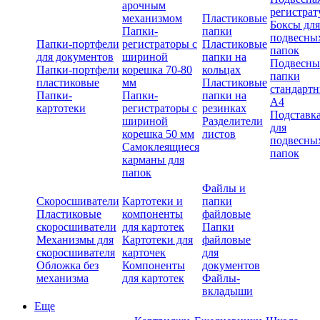
арочным
регистрат
механизмом
Пластиковые
Боксы для
Папки-
папки
подвесны
Папки-портфели
регистраторы с
Пластиковые
папок
для документов
шириной
папки на
Подвесны
Папки-портфели
корешка 70-80
кольцах
папки
пластиковые
мм
Пластиковые
стандарт
Папки-
Папки-
папки на
А4
картотеки
регистраторы с
резинках
Подставк
шириной
Разделители
для
корешка 50 мм
листов
подвесны
Самоклеящиеся
папок
карманы для
папок
Файлы и
Скоросшиватели
Картотеки и
папки
Пластиковые
компоненты
файловые
скоросшиватели
для картотек
Папки
Механизмы для
Картотеки для
файловые
скоросшивателя
карточек
для
Обложка без
Компоненты
документов
механизма
для картотек
Файлы-
вкладыши
Еще