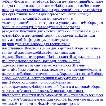
мебели
Чехлы для телефонов
Наборы для выжигания
Чистящие
жидкости-спреи для оргтехники
Наборы для досок
Чистящие
наборы для оргтехники
Наборы для лепки
Чистящие салфетки
для оргтехники
Наборы для первоклассников
Чистящие
средства для кухни
Наборы для рисования и
моделирования
Чистящие средства универсальные
Наборы для
росписи по стеклу
Шары воздушные
Наборы для
рукоделия
Шкафчики для ключей, аптечки, почтовые ящики,
лотки
Наборы для специй, доски разделочные
Шкафы для
документов
Шкафы для сумок, одежды и
индивидуальные
Наборы для творчества с
пластилином
Шкафы и тумбы для картотек
Наборы запасных
грифелей для циркулей
Шкафы тканевые для
одежды
Школьные журналы
Наборы кистей художественных
из натурального волоса
Шоколад
Наборы кистей
художественных из синтетического волоса
Штампы и
печати
Наборы офисные пластиковые с наполнением
Экраны
напольные
Наборы с ежедневником
Экраны настенные
Наборы
с френч-прессом
Электровеники и аккумуляторы к
ним
Наборы столовых приборов
Элементы
светоотражающие
Наборы цветной бумаги и картона
Наборы
чертежные
Этикет-пистолеты
Этикетки для этикет-
пистолетов
Этикетки из термобумаги
Этикетки самоклеящиеся
на листе А4
Ящики и лотки для кассира
Настольные наборы из
металла
Нити и ленты
Ножи
Ножи канцелярские