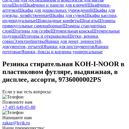
пола
Шило
Шкафчики и панели для ключей
Шкафчики-
аптечки
Шкафы для дошкольных учреждений
Шкафы для
одежды, хозяйственные
Шкафы для сумок
Шкафы кассира,
индивидуальные
Шоколадные конфеты
Шпагаты
Штампы
прямоугольные самонаборные
Штампы стандартных
слов
Штативы для селфи
Штемпельная краска
Штемпельные
подушки
Штопоры и открывалки
Щетки, веники,
совки
Электробритвы
Ящики для денег, ценностей,
документов, печатей
Ящики для инструментов
Ящики
почтовые
Ящики, боксы и корзины универсальные
Резинка стирательная KOH-I-NOOR в
пластиковом футляре, выдвижная, в
дисплее, ассорти, 9736000002PS
Если у вас есть вопросы:
Позвоните нам
+7 495 649-65-88
Напишите нам
zakaz@kvik.ru
Наши преимущества: