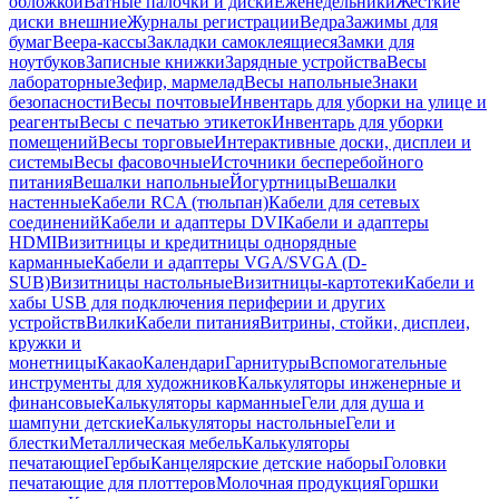
обложкой
Ватные палочки и диски
Еженедельники
Жесткие
диски внешние
Журналы регистрации
Ведра
Зажимы для
бумаг
Веера-кассы
Закладки самоклеящиеся
Замки для
ноутбуков
Записные книжки
Зарядные устройства
Весы
лабораторные
Зефир, мармелад
Весы напольные
Знаки
безопасности
Весы почтовые
Инвентарь для уборки на улице и
реагенты
Весы с печатью этикеток
Инвентарь для уборки
помещений
Весы торговые
Интерактивные доски, дисплеи и
системы
Весы фасовочные
Источники бесперебойного
питания
Вешалки напольные
Йогуртницы
Вешалки
настенные
Кабели RCA (тюльпан)
Кабели для сетевых
соединений
Кабели и адаптеры DVI
Кабели и адаптеры
HDMI
Визитницы и кредитницы однорядные
карманные
Кабели и адаптеры VGA/SVGA (D-
SUB)
Визитницы настольные
Визитницы-картотеки
Кабели и
хабы USB для подключения периферии и других
устройств
Вилки
Кабели питания
Витрины, стойки, дисплеи,
кружки и
монетницы
Какао
Календари
Гарнитуры
Вспомогательные
инструменты для художников
Калькуляторы инженерные и
финансовые
Калькуляторы карманные
Гели для душа и
шампуни детские
Калькуляторы настольные
Гели и
блестки
Металлическая мебель
Калькуляторы
печатающие
Гербы
Канцелярские детские наборы
Головки
печатающие для плоттеров
Молочная продукция
Горшки