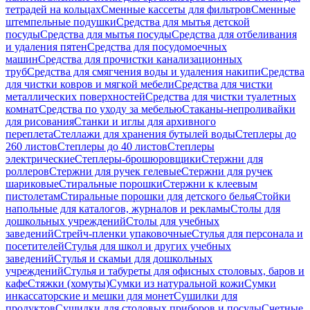
тетрадей на кольцах
Сменные кассеты для фильтров
Сменные
штемпельные подушки
Средства для мытья детской
посуды
Средства для мытья посуды
Средства для отбеливания
и удаления пятен
Средства для посудомоечных
машин
Средства для прочистки канализационных
труб
Средства для смягчения воды и удаления накипи
Средства
для чистки ковров и мягкой мебели
Средства для чистки
металлических поверхностей
Средства для чистки туалетных
комнат
Средства по уходу за мебелью
Стаканы-непроливайки
для рисования
Станки и иглы для архивного
переплета
Стеллажи для хранения бутылей воды
Степлеры до
260 листов
Степлеры до 40 листов
Степлеры
электрические
Степлеры-брошюровщики
Стержни для
роллеров
Стержни для ручек гелевые
Стержни для ручек
шариковые
Стиральные порошки
Стержни к клеевым
пистолетам
Стиральные порошки для детского белья
Стойки
напольные для каталогов, журналов и рекламы
Столы для
дошкольных учреждений
Столы для учебных
заведений
Стрейч-пленки упаковочные
Стулья для персонала и
посетителей
Стулья для школ и других учебных
заведений
Стулья и скамьи для дошкольных
учреждений
Стулья и табуреты для офисных столовых, баров и
кафе
Стяжки (хомуты)
Сумки из натуральной кожи
Сумки
инкассаторские и мешки для монет
Сушилки для
продуктов
Сушилки для столовых приборов и посуды
Счетные