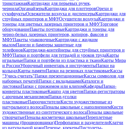
трикотажная
Картриджи для перьевых ручек,
чернила
Органайзеры
Картриджи для плоттеров
Орехи и
сухофрукты
Освежители воздуха и диспенсеры
Картриджи для
струйных принтеров и МФУ
Осушители воздуха
Картриджи и
тонеры для цветных лазерных принтеров и МФУ
Торговое
оборудование
Пакеты почтовые
Картриджи и тонеры для
черно-белых лазерных принтеров, копиров, факсов и
МФУ
Пакеты упаковочные
Картриджи с жидким
мылом
Панели и бамперы защитные для
телефонов
Картриджи-контейнеры для струйных принтеров и
МФУ
Папки и портфели для тетрадей и уроков труда
Карты
игральные
Папки и портфели из пластика и ткани
Карты Мира
и России
Уборочный инвентарь и инструменты
Папки на
кольцах
Карты памяти
Папки на резинках пластиковые
Кассы
"Учись считать"
Папки презентационные
Кассы символов для
наборных печатей
Папки с вкладышами
Каталоги и
листовки
Папки с прижимом или клипом
Кафедры
Папки-
конверты пластиковые
Кашпо для цветов
Папки-регистраторы
с арочным механизмом
Папки-уголки
пластиковые
Пароочистители
Кисти художественные из
натурального волоса
Пеналы школьные с наполнением
Кисти
художественные из синтетического волоса
Пеналы школьные
створчатые
Пеналы-косметички школьные
Переплетные
машины (брошюровщики)
Перфопапки и разделители
Клатчи
из натуральной кожи
Печенье, крекеры
Пистолеты-