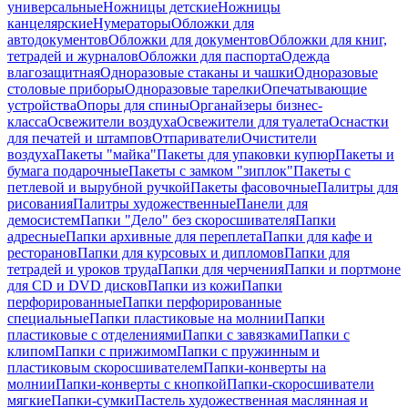
универсальные
Ножницы детские
Ножницы
канцелярские
Нумераторы
Обложки для
автодокументов
Обложки для документов
Обложки для книг,
тетрадей и журналов
Обложки для паспорта
Одежда
влагозащитная
Одноразовые стаканы и чашки
Одноразовые
столовые приборы
Одноразовые тарелки
Опечатывающие
устройства
Опоры для спины
Органайзеры бизнес-
класса
Освежители воздуха
Освежители для туалета
Оснастки
для печатей и штампов
Отпариватели
Очистители
воздуха
Пакеты "майка"
Пакеты для упаковки купюр
Пакеты и
бумага подарочные
Пакеты с замком "зиплок"
Пакеты с
петлевой и вырубной ручкой
Пакеты фасовочные
Палитры для
рисования
Палитры художественные
Панели для
демосистем
Папки "Дело" без скоросшивателя
Папки
адресные
Папки архивные для переплета
Папки для кафе и
ресторанов
Папки для курсовых и дипломов
Папки для
тетрадей и уроков труда
Папки для черчения
Папки и портмоне
для CD и DVD дисков
Папки из кожи
Папки
перфорированные
Папки перфорированные
специальные
Папки пластиковые на молнии
Папки
пластиковые с отделениями
Папки с завязками
Папки с
клипом
Папки с прижимом
Папки с пружинным и
пластиковым скоросшивателем
Папки-конверты на
молнии
Папки-конверты с кнопкой
Папки-скоросшиватели
мягкие
Папки-сумки
Пастель художественная маслянная и