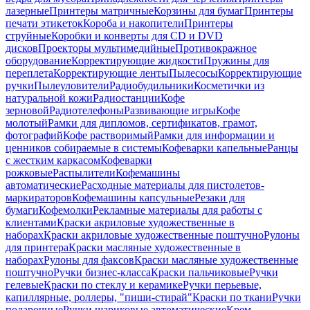
лазерные
Принтеры матричные
Корзины для бумаг
Принтеры
печати этикеток
Короба и накопители
Принтеры
струйные
Коробки и конверты для CD и DVD
дисков
Проекторы мультимедийные
Противокражное
оборудование
Корректирующие жидкости
Пружины для
переплета
Корректирующие ленты
Пылесосы
Корректирующие
ручки
Пылеуловители
Радиобудильники
Косметички из
натуральной кожи
Радиостанции
Кофе
зерновой
Радиотелефоны
Развивающие игры
Кофе
молотый
Рамки для дипломов, сертификатов, грамот,
фотографий
Кофе растворимый
Рамки для информации и
ценников собираемые в системы
Кофеварки капельные
Ранцы
с жестким каркасом
Кофеварки
рожковые
Распылители
Кофемашины
автоматические
Расходные материалы для пистолетов-
маркираторов
Кофемашины капсульные
Резаки для
бумаги
Кофемолки
Рекламные материалы для работы с
клиентами
Краски акриловые художественные в
наборах
Краски акриловые художественные поштучно
Рулоны
для принтера
Краски масляные художественные в
наборах
Рулоны для факсов
Краски масляные художественные
поштучно
Ручки бизнес-класса
Краски пальчиковые
Ручки
гелевые
Краски по стеклу и керамике
Ручки перьевые,
капиллярные, роллеры, "пиши-стирай"
Краски по ткани
Ручки
подарочные
Ручки шариковые автоматические
Крем