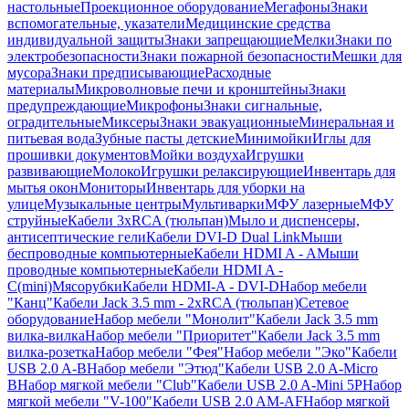
настольные
Проекционное оборудование
Мегафоны
Знаки
вспомогательные, указатели
Медицинские средства
индивидуальной защиты
Знаки запрещающие
Мелки
Знаки по
электробезопасности
Знаки пожарной безопасности
Мешки для
мусора
Знаки предписывающие
Расходные
материалы
Микроволновые печи и кронштейны
Знаки
предупреждающие
Микрофоны
Знаки сигнальные,
оградительные
Миксеры
Знаки эвакуационные
Минеральная и
питьевая вода
Зубные пасты детские
Минимойки
Иглы для
прошивки документов
Мойки воздуха
Игрушки
развивающие
Молоко
Игрушки релаксирующие
Инвентарь для
мытья окон
Мониторы
Инвентарь для уборки на
улице
Музыкальные центры
Мультиварки
МФУ лазерные
МФУ
струйные
Кабели 3xRCA (тюльпан)
Мыло и диспенсеры,
антисептические гели
Кабели DVI-D Dual Link
Мыши
беспроводные компьютерные
Кабели HDMI A - A
Мыши
проводные компьютерные
Кабели HDMI A -
C(mini)
Мясорубки
Кабели HDMI-A - DVI-D
Набор мебели
"Канц"
Кабели Jack 3.5 mm - 2xRCA (тюльпан)
Сетевое
оборудование
Набор мебели "Монолит"
Кабели Jack 3.5 mm
вилка-вилка
Набор мебели "Приоритет"
Кабели Jack 3.5 mm
вилка-розетка
Набор мебели "Фея"
Набор мебели "Эко"
Кабели
USB 2.0 A-B
Набор мебели "Этюд"
Кабели USB 2.0 A-Micro
B
Набор мягкой мебели "Club"
Кабели USB 2.0 A-Mini 5P
Набор
мягкой мебели "V-100"
Кабели USB 2.0 AM-AF
Набор мягкой