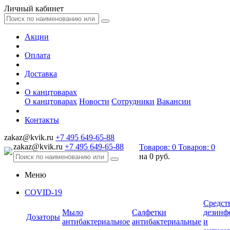
Личный кабинет
Акции
Оплата
Доставка
О канцтоварах
О канцтоварах
Новости
Сотрудники
Вакансии
Контакты
zakaz@kvik.ru
+7 495 649-65-88
zakaz@kvik.ru
+7 495 649-65-88
Товаров:
0
Товаров:
0
на
0 руб.
Меню
COVID-19
Средст
Мыло
Салфетки
дезинф
Дозаторы
антибактериальное
антибактериальные
и