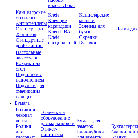
класса Люкс
Канцелярские
Клей
Канцелярские
степлеры
Клеящие
мелочи
Антистеплеры
карандаши
Зажимы для
Степлеры до
Лотки для
Клей ПВА
бумаг
25 листов
Клей
Скрепки
Стандартные
специальный
Булавки
до 40 листов
Настольные
аксессуары
Коврики на
стол
Подставки с
наполнением
Подушки для
смачивания
пальцев
Бумага
Ролики и
Этикетки и
чековая
оборудование
лента
Бумага для
для маркировки
Ролики
заметок
Бухгалтерск
Этикет-
для
Блок-кубики
бланки, кни
пистолеты
кассовых
для заметок
Бланки