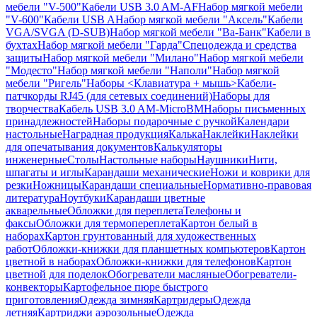
мебели "V-500"
Кабели USB 3.0 AM-AF
Набор мягкой мебели
"V-600"
Кабели USB A
Набор мягкой мебели "Аксель"
Кабели
VGA/SVGA (D-SUB)
Набор мягкой мебели "Ва-Банк"
Кабели в
бухтах
Набор мягкой мебели "Гарда"
Спецодежда и средства
защиты
Набор мягкой мебели "Милано"
Набор мягкой мебели
"Модесто"
Набор мягкой мебели "Наполи"
Набор мягкой
мебели "Ригель"
Наборы <Клавиатура + мышь>
Кабели-
патчкорды RJ45 (для сетевых соединений)
Наборы для
творчества
Кабель USB 3.0 AM-MicroBM
Наборы письменных
принадлежностей
Наборы подарочные с ручкой
Календари
настольные
Наградная продукция
Калька
Наклейки
Наклейки
для опечатывания документов
Калькуляторы
инженерные
Столы
Настольные наборы
Наушники
Нити,
шпагаты и иглы
Карандаши механические
Ножи и коврики для
резки
Ножницы
Карандаши специальные
Нормативно-правовая
литература
Ноутбуки
Карандаши цветные
акварельные
Обложки для переплета
Телефоны и
факсы
Обложки для термопереплета
Картон белый в
наборах
Картон грунтованный для художественных
работ
Обложки-книжки для планшетных компьютеров
Картон
цветной в наборах
Обложки-книжки для телефонов
Картон
цветной для поделок
Обогреватели масляные
Обогреватели-
конвекторы
Картофельное пюре быстрого
приготовления
Одежда зимняя
Картридеры
Одежда
летняя
Картриджи аэрозольные
Одежда