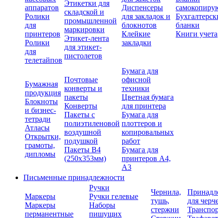
Этикетки для
аппаратов
Диспенсеры
самокопиру
складской и
Ролики
для закладок и
Бухгалтерск
промышленной
для
блокнотов
бланки
маркировки
принтеров
Клейкие
Книги учета
Этикет-лента
Ролики
закладки
для этикет-
для
пистолетов
телетайпов
Бумага для
Почтовые
офисной
Бумажная
конверты и
техники
продукция
пакеты
Цветная бумага
Блокноты
Конверты
для принтера
и бизнес-
Пакеты с
Бумага для
тетради
полиэтиленовой
плоттеров и
Атласы
воздушной
копировальных
Открытки,
подушкой
работ
грамоты,
Пакеты В4
Бумага для
дипломы
(250х353мм)
принтеров А4,
А3
Письменные принадлежности
Ручки
Чернила,
Принадл
Маркеры
Ручки гелевые
тушь,
для черч
Маркеры
Наборы
стержни
Транспо
перманентные
пишущих