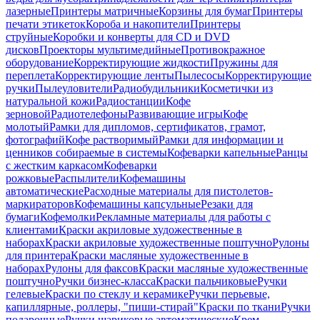
лазерные
Принтеры матричные
Корзины для бумаг
Принтеры
печати этикеток
Короба и накопители
Принтеры
струйные
Коробки и конверты для CD и DVD
дисков
Проекторы мультимедийные
Противокражное
оборудование
Корректирующие жидкости
Пружины для
переплета
Корректирующие ленты
Пылесосы
Корректирующие
ручки
Пылеуловители
Радиобудильники
Косметички из
натуральной кожи
Радиостанции
Кофе
зерновой
Радиотелефоны
Развивающие игры
Кофе
молотый
Рамки для дипломов, сертификатов, грамот,
фотографий
Кофе растворимый
Рамки для информации и
ценников собираемые в системы
Кофеварки капельные
Ранцы
с жестким каркасом
Кофеварки
рожковые
Распылители
Кофемашины
автоматические
Расходные материалы для пистолетов-
маркираторов
Кофемашины капсульные
Резаки для
бумаги
Кофемолки
Рекламные материалы для работы с
клиентами
Краски акриловые художественные в
наборах
Краски акриловые художественные поштучно
Рулоны
для принтера
Краски масляные художественные в
наборах
Рулоны для факсов
Краски масляные художественные
поштучно
Ручки бизнес-класса
Краски пальчиковые
Ручки
гелевые
Краски по стеклу и керамике
Ручки перьевые,
капиллярные, роллеры, "пиши-стирай"
Краски по ткани
Ручки
подарочные
Ручки шариковые автоматические
Крем