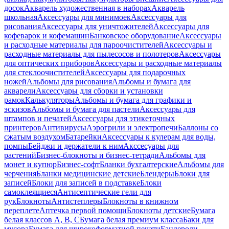
досок
Акварель художественная в наборах
Акварель
школьная
Аксессуары для минимоек
Аксессуары для
рисования
Аксессуары для уничтожителей
Аксессуары для
кофеварок и кофемашин
Банковское оборудование
Аксессуары
и расходные материалы для пароочистителей
Аксессуары и
расходные материалы для пылесосов и полотеров
Аксессуары
для оптических приборов
Аксессуары и расходные материалы
для стеклоочистителей
Аксессуары для подарочных
ножей
Альбомы для рисования
Альбомы и бумага для
акварели
Аксессуары для сборки и установки
рамок
Калькуляторы
Альбомы и бумага для графики и
эскизов
Альбомы и бумага для пастели
Аксессуары для
штампов и печатей
Аксессуары для этикеточных
принтеров
Антивирусы
Аэрогрили и электропечи
Баллоны со
сжатым воздухом
Батарейки
Аксессуары к кулерам для воды,
помпы
Бейджи и держатели к ним
Акссесуары для
растений
Бизнес-блокноты и бизнес-тетради
Альбомы для
монет и купюр
Бизнес-софт
Бланки бухгалтерские
Альбомы для
черчения
Бланки медицинские детские
Блендеры
Блоки для
записей
Блоки для записей в подставке
Блоки
самоклеящиеся
Антисептические гели для
рук
Блокноты
Антистеплеры
Блокноты в книжном
переплете
Аптечка первой помощи
Блокноты детские
Бумага
белая классов А, В, С
Бумага белая премиум класса
Баки для
мусора
Бумага для широкоформатной печати
Бандероли,