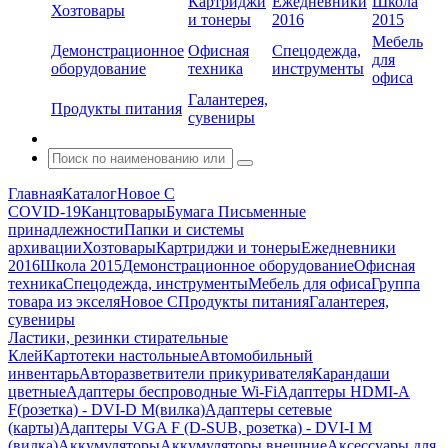
Картриджи
Ежедневники
Школа
Хозтовары
и тонеры
2016
2015
Мебель
Демонстрационное
Офисная
Спецодежда,
для
оборудование
техника
инструменты
офиса
Галантерея,
Продукты питания
сувениры
Главная
Каталог
Новое С
COVID-19
Канцтовары
Бумага
Письменные
принадлежности
Папки и системы
архивации
Хозтовары
Картриджи и тонеры
Ежедневники
2016
Школа 2015
Демонстрационное оборудование
Офисная
техника
Спецодежда, инструменты
Мебель для офиса
Группа
товара из экселя
Новое С
Продукты питания
Галантерея,
сувениры
Ластики, резинки стирательные
Клей
Картотеки настольные
Автомобильный
инвентарь
Авторазветвители прикуривателя
Карандаши
цветные
Адаптеры беспроводные Wi-Fi
Адаптеры HDMI-A
F(розетка) - DVI-D M(вилка)
Адаптеры сетевые
(карты)
Адаптеры VGA F (D-SUB, розетка) - DVI-I M
(вилка)
Аккумуляторы
Аккумуляторы внешние
Аксессуары для