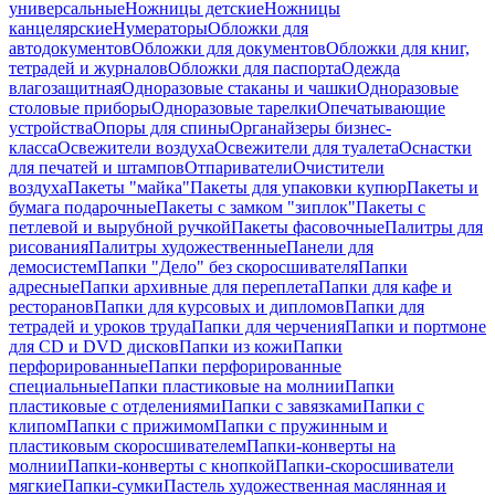
универсальные
Ножницы детские
Ножницы
канцелярские
Нумераторы
Обложки для
автодокументов
Обложки для документов
Обложки для книг,
тетрадей и журналов
Обложки для паспорта
Одежда
влагозащитная
Одноразовые стаканы и чашки
Одноразовые
столовые приборы
Одноразовые тарелки
Опечатывающие
устройства
Опоры для спины
Органайзеры бизнес-
класса
Освежители воздуха
Освежители для туалета
Оснастки
для печатей и штампов
Отпариватели
Очистители
воздуха
Пакеты "майка"
Пакеты для упаковки купюр
Пакеты и
бумага подарочные
Пакеты с замком "зиплок"
Пакеты с
петлевой и вырубной ручкой
Пакеты фасовочные
Палитры для
рисования
Палитры художественные
Панели для
демосистем
Папки "Дело" без скоросшивателя
Папки
адресные
Папки архивные для переплета
Папки для кафе и
ресторанов
Папки для курсовых и дипломов
Папки для
тетрадей и уроков труда
Папки для черчения
Папки и портмоне
для CD и DVD дисков
Папки из кожи
Папки
перфорированные
Папки перфорированные
специальные
Папки пластиковые на молнии
Папки
пластиковые с отделениями
Папки с завязками
Папки с
клипом
Папки с прижимом
Папки с пружинным и
пластиковым скоросшивателем
Папки-конверты на
молнии
Папки-конверты с кнопкой
Папки-скоросшиватели
мягкие
Папки-сумки
Пастель художественная маслянная и