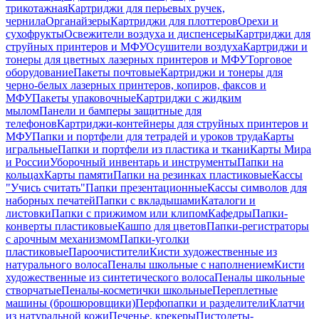
трикотажная
Картриджи для перьевых ручек,
чернила
Органайзеры
Картриджи для плоттеров
Орехи и
сухофрукты
Освежители воздуха и диспенсеры
Картриджи для
струйных принтеров и МФУ
Осушители воздуха
Картриджи и
тонеры для цветных лазерных принтеров и МФУ
Торговое
оборудование
Пакеты почтовые
Картриджи и тонеры для
черно-белых лазерных принтеров, копиров, факсов и
МФУ
Пакеты упаковочные
Картриджи с жидким
мылом
Панели и бамперы защитные для
телефонов
Картриджи-контейнеры для струйных принтеров и
МФУ
Папки и портфели для тетрадей и уроков труда
Карты
игральные
Папки и портфели из пластика и ткани
Карты Мира
и России
Уборочный инвентарь и инструменты
Папки на
кольцах
Карты памяти
Папки на резинках пластиковые
Кассы
"Учись считать"
Папки презентационные
Кассы символов для
наборных печатей
Папки с вкладышами
Каталоги и
листовки
Папки с прижимом или клипом
Кафедры
Папки-
конверты пластиковые
Кашпо для цветов
Папки-регистраторы
с арочным механизмом
Папки-уголки
пластиковые
Пароочистители
Кисти художественные из
натурального волоса
Пеналы школьные с наполнением
Кисти
художественные из синтетического волоса
Пеналы школьные
створчатые
Пеналы-косметички школьные
Переплетные
машины (брошюровщики)
Перфопапки и разделители
Клатчи
из натуральной кожи
Печенье, крекеры
Пистолеты-