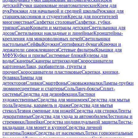
детский
Ручки шариковые неавтоматические
Крем для
рук
Рюкзаки для начальной и средней школы
Рюкзаки для
старшеклассников и студентов
Кресла для посетителей
многоместные
Салфетки столовые
Салфетки, губки,
тряпки
Сахар
Кровати и матрацы детские
Светильники для
досок
Светильники накладные и линейные
Кронштейны-
крепления для микроволновых печей
Светильники
настольные
Сейфы
Кружки
Сертификат-бумага
Крючки и
держатели самоклеящиеся
Сетевые фильтры
Крышки для
МФУ
Кубки и призы
Системные блоки
Кулеры для
воды
Сканеры
Сканеры штрихкодов
Скоросшиватели
картонные
Лаки, разбавители, грунты и
прочие
Скоросшиватели пластиковые
Скрепки, кнопки,
булавки
Лампы для
детекторов
Сливки
Смартфоны
Соковыжималки
Лампы-трубки
люминесцентные и стартеры
Соль
Ланч-боксы
Сплит-
системы
Средства для дезинфекции
Ластики
художественные
Средства для минимоек
Средства для мытья
пола
Леденцы, карамель и драже
Средства для мытья
стекол
Лезвия сменные для ножей
Средства для стирки
Ленты
декоративные
Средства для ухода за автомобилем
Лестницы и
стремянки
Линейки
Средства индивидуальной защиты
Листы-
вкладыши для монет и купюр
Средства личной
гигиены
Ложки
Средства от насекомых
Лотки горизонтальные