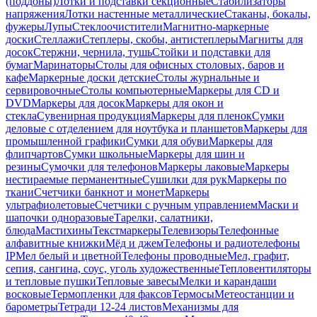
(поддоны)
Лотки и подставки секционные
Стабилизаторы
напряжения
Лотки настенные металлические
Стаканы, бокалы,
фужеры
Лупы
Стеклоочистители
Магнитно-маркерные
доски
Стеллажи
Степлеры, скобы, антистеплеры
Магниты для
досок
Стержни, чернила, тушь
Стойки и подставки для
бумаг
Маринаторы
Столы для офисных столовых, баров и
кафе
Маркерные доски детские
Столы журнальные и
сервировочные
Столы компьютерные
Маркеры для CD и
DVD
Маркеры для досок
Маркеры для окон и
стекла
Сувенирная продукция
Маркеры для пленок
Сумки
деловые с отделением для ноутбука и планшетов
Маркеры для
промышленной графики
Сумки для обуви
Маркеры для
флипчартов
Сумки школьные
Маркеры для шин и
резины
Сумочки для телефонов
Маркеры лаковые
Маркеры
нестираемые перманентные
Сушилки для рук
Маркеры по
ткани
Счетчики банкнот и монет
Маркеры
ультрафиолетовые
Счетчики с ручным управлением
Маски и
шапочки одноразовые
Тарелки, салатники,
блюда
Мастихины
Текстмаркеры
Телевизоры
Телефонные
алфавитные книжки
Мёд и джем
Телефоны и радиотелефоны
IP
Мел белый и цветной
Телефоны проводные
Мел, графит,
сепия, сангина, соус, уголь художественные
Тепловентиляторы
и тепловые пушки
Тепловые завесы
Мелки и карандаши
восковые
Термопленки для факсов
Термосы
Метеостанции и
барометры
Тетради 12-24 листов
Механизмы для