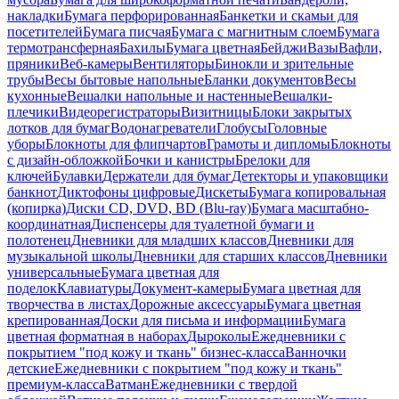
накладки
Бумага перфорированная
Банкетки и скамьи для
посетителей
Бумага писчая
Бумага с магнитным слоем
Бумага
термотрансферная
Бахилы
Бумага цветная
Бейджи
Вазы
Вафли,
пряники
Веб-камеры
Вентиляторы
Бинокли и зрительные
трубы
Весы бытовые напольные
Бланки документов
Весы
кухонные
Вешалки напольные и настенные
Вешалки-
плечики
Видеорегистраторы
Визитницы
Блоки закрытых
лотков для бумаг
Водонагреватели
Глобусы
Головные
уборы
Блокноты для флипчартов
Грамоты и дипломы
Блокноты
с дизайн-обложкой
Бочки и канистры
Брелоки для
ключей
Булавки
Держатели для бумаг
Детекторы и упаковщики
банкнот
Диктофоны цифровые
Дискеты
Бумага копировальная
(копирка)
Диски CD, DVD, BD (Blu-ray)
Бумага масштабно-
координатная
Диспенсеры для туалетной бумаги и
полотенец
Дневники для младших классов
Дневники для
музыкальной школы
Дневники для старших классов
Дневники
универсальные
Бумага цветная для
поделок
Клавиатуры
Документ-камеры
Бумага цветная для
творчества в листах
Дорожные аксессуары
Бумага цветная
крепированная
Доски для письма и информации
Бумага
цветная форматная в наборах
Дыроколы
Ежедневники с
покрытием "под кожу и ткань" бизнес-класса
Ванночки
детские
Ежедневники с покрытием "под кожу и ткань"
премиум-класса
Ватман
Ежедневники с твердой