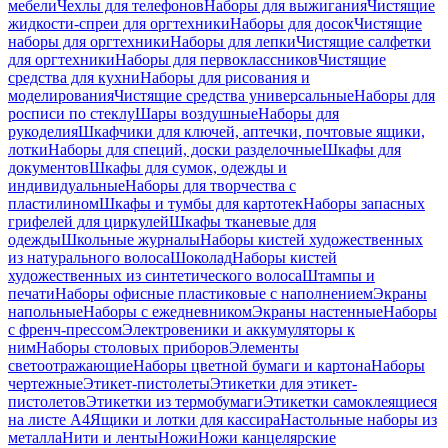
мебели
Чехлы для телефонов
Наборы для выжигания
Чистящие
жидкости-спреи для оргтехники
Наборы для досок
Чистящие
наборы для оргтехники
Наборы для лепки
Чистящие салфетки
для оргтехники
Наборы для первоклассников
Чистящие
средства для кухни
Наборы для рисования и
моделирования
Чистящие средства универсальные
Наборы для
росписи по стеклу
Шары воздушные
Наборы для
рукоделия
Шкафчики для ключей, аптечки, почтовые ящики,
лотки
Наборы для специй, доски разделочные
Шкафы для
документов
Шкафы для сумок, одежды и
индивидуальные
Наборы для творчества с
пластилином
Шкафы и тумбы для картотек
Наборы запасных
грифелей для циркулей
Шкафы тканевые для
одежды
Школьные журналы
Наборы кистей художественных
из натурального волоса
Шоколад
Наборы кистей
художественных из синтетического волоса
Штампы и
печати
Наборы офисные пластиковые с наполнением
Экраны
напольные
Наборы с ежедневником
Экраны настенные
Наборы
с френч-прессом
Электровеники и аккумуляторы к
ним
Наборы столовых приборов
Элементы
светоотражающие
Наборы цветной бумаги и картона
Наборы
чертежные
Этикет-пистолеты
Этикетки для этикет-
пистолетов
Этикетки из термобумаги
Этикетки самоклеящиеся
на листе А4
Ящики и лотки для кассира
Настольные наборы из
металла
Нити и ленты
Ножи
Ножи канцелярские