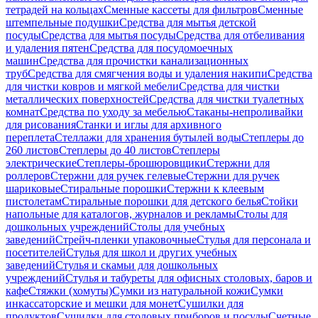
тетрадей на кольцах
Сменные кассеты для фильтров
Сменные
штемпельные подушки
Средства для мытья детской
посуды
Средства для мытья посуды
Средства для отбеливания
и удаления пятен
Средства для посудомоечных
машин
Средства для прочистки канализационных
труб
Средства для смягчения воды и удаления накипи
Средства
для чистки ковров и мягкой мебели
Средства для чистки
металлических поверхностей
Средства для чистки туалетных
комнат
Средства по уходу за мебелью
Стаканы-непроливайки
для рисования
Станки и иглы для архивного
переплета
Стеллажи для хранения бутылей воды
Степлеры до
260 листов
Степлеры до 40 листов
Степлеры
электрические
Степлеры-брошюровщики
Стержни для
роллеров
Стержни для ручек гелевые
Стержни для ручек
шариковые
Стиральные порошки
Стержни к клеевым
пистолетам
Стиральные порошки для детского белья
Стойки
напольные для каталогов, журналов и рекламы
Столы для
дошкольных учреждений
Столы для учебных
заведений
Стрейч-пленки упаковочные
Стулья для персонала и
посетителей
Стулья для школ и других учебных
заведений
Стулья и скамьи для дошкольных
учреждений
Стулья и табуреты для офисных столовых, баров и
кафе
Стяжки (хомуты)
Сумки из натуральной кожи
Сумки
инкассаторские и мешки для монет
Сушилки для
продуктов
Сушилки для столовых приборов и посуды
Счетные