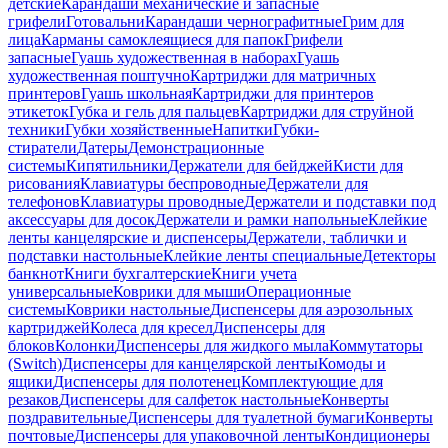
детские
Карандаши механические и запасные
грифели
Готовальни
Карандаши чернографитные
Грим для
лица
Карманы самоклеящиеся для папок
Грифели
запасные
Гуашь художественная в наборах
Гуашь
художественная поштучно
Картриджи для матричных
принтеров
Гуашь школьная
Картриджи для принтеров
этикеток
Губка и гель для пальцев
Картриджи для струйной
техники
Губки хозяйственные
Напитки
Губки-
стиратели
Датеры
Демонстрационные
системы
Кипятильники
Держатели для бейджей
Кисти для
рисования
Клавиатуры беспроводные
Держатели для
телефонов
Клавиатуры проводные
Держатели и подставки под
аксессуары для досок
Держатели и рамки напольные
Клейкие
ленты канцелярские и диспенсеры
Держатели, таблички и
подставки настольные
Клейкие ленты специальные
Детекторы
банкнот
Книги бухгалтерские
Книги учета
универсальные
Коврики для мыши
Операционные
системы
Коврики настольные
Диспенсеры для аэрозольных
картриджей
Колеса для кресел
Диспенсеры для
блоков
Колонки
Диспенсеры для жидкого мыла
Коммутаторы
(Switch)
Диспенсеры для канцелярской ленты
Комоды и
ящики
Диспенсеры для полотенец
Комплектующие для
резаков
Диспенсеры для салфеток настольные
Конверты
поздравительные
Диспенсеры для туалетной бумаги
Конверты
почтовые
Диспенсеры для упаковочной ленты
Кондиционеры