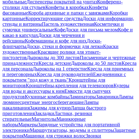
мобильные
Диспенсеры покрытий на унитаз
Конференц-
столики для стульев
Конфеты в коробках
Конфеты
фасованные
Короба архивные и папки с завязками
Коробки
картонные
Корректирующие средства
Доски для информации,
стенды и витрины
Пастель художественная
Косметички и
сумочки универсальные
Кофе
Доски для письма мелом
Кофе и
какао в капсулах
Доски для черчения и
рейсшины
Кофемашины и кофе для них
Доски-
флипчарты
Доски, стеки и формочки для лепки
Краски
художественные
Красящие ролики для этикет-
пистолетов
Дыроколы до 300 листов
Письменные и чертежные
принадлежности
Кресла детские
Дыроколы до 50 листов
Кресла
для персонала
Дыроколы на 1 отверстие
Кресла для приемных
и переговорных
Кресла для руководителей
Ежедневники с
покрытием "под кожу и ткань"
Кронштейны для
мониторов
Кронштейны-крепления для телевизоров
Кулеры
для воды и аксессуары к ним
Емкости для сыпучих
продуктов
Кухонные комбайны
Ламинаторы
Заварники
Лампы
люминесцентные энергосберегающие
Лампы
накаливания
Зажимы для купюр
Лапша быстрого
приготовления
Закладки
Ластики, резинки
стирательные
Магнитолы
Маникюрные
наборы
Маркеры
Зарядные устройства для портативной
электроники
Маршрутизаторы, модемы и сплиттеры
Защитные
покрытия
Машинки для стрижки волос
Звонки