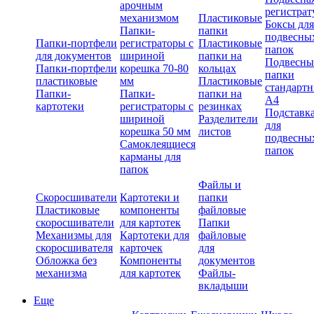
арочным
регистрат
механизмом
Пластиковые
Боксы для
Папки-
папки
подвесны
Папки-портфели
регистраторы с
Пластиковые
папок
для документов
шириной
папки на
Подвесны
Папки-портфели
корешка 70-80
кольцах
папки
пластиковые
мм
Пластиковые
стандарт
Папки-
Папки-
папки на
А4
картотеки
регистраторы с
резинках
Подставк
шириной
Разделители
для
корешка 50 мм
листов
подвесны
Самоклеящиеся
папок
карманы для
папок
Файлы и
Скоросшиватели
Картотеки и
папки
Пластиковые
компоненты
файловые
скоросшиватели
для картотек
Папки
Механизмы для
Картотеки для
файловые
скоросшивателя
карточек
для
Обложка без
Компоненты
документов
механизма
для картотек
Файлы-
вкладыши
Еще