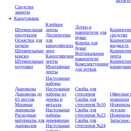
антисе
Средства
защиты
Канцтовары
Клейкие
Лотки и
Штемпельная
ленты
Корректи
накопители для
продукция
Диспенсеры
средства
бумаг
Оснастки для
для
Корректи
Короба для
печати
канцелярских
жидкость
бумаг
Штемпельные
лент
Корректи
Вертикальные
краски
Канцелярские
лента
накопители
Штемпельные
ленты
Корректи
Комплектующие
подушки
Монтажные
карандаш
для лотков
ленты
Настольные
наборы
Дыроколы
Настольные
Скобы для
Дыроколы до
наборы из
степлеров
Офисные 
65 листов
дерева и
Скобы для
ножницы
Мощные
металла
степлеров №10
Ножницы
дыроколы
Настольные
Скобы для
детские
Расходные
наборы
степлеров №23
Ножницы
материалы для
деревянные
Скобы для
Запасные 
дыроколов
Настольные
степлеров №24
наборы