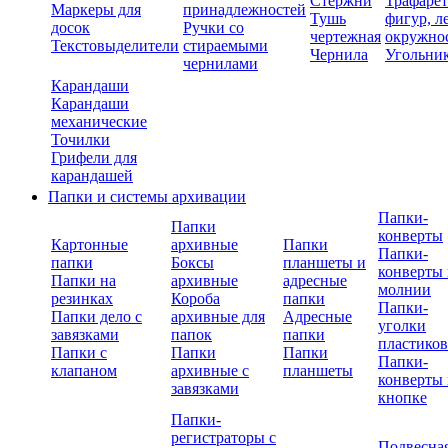
Стержни
Трафаре
Маркеры для
принадлежностей
Тушь
фигур, л
досок
Ручки со
чертежная
окружно
Текстовыделители
стираемыми
Чернила
Угольни
чернилами
Карандаши
Карандаши
механические
Точилки
Грифели для
карандашей
Папки и системы архивации
Папки-
Папки
конверты
Картонные
архивные
Папки
Папки-
папки
Боксы
планшеты и
конверты 
Папки на
архивные
адресные
молнии
резинках
Короба
папки
Папки-
Папки дело с
архивные для
Адресные
уголки
завязками
папок
папки
пластико
Папки с
Папки
Папки
Папки-
клапаном
архивные с
планшеты
конверты 
завязками
кнопке
Папки-
регистраторы с
Подвесна