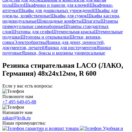
пола
Шило
Шкафчики и панели для ключей
Шкафчики-
аптечки
Шкафы для дошкольных учреждений
Шкафы для
одежды, хозяйственные
Шкафы для сумок
Шкафы кассира,
индивидуальные
Шоколадные конфеты
Шпагаты
Штампы
прямоугольные самонаборные
Штампы стандартных
слов
Штативы для селфи
Штемпельная краска
Штемпельные
подушки
Штопоры и открывалки
Щетки, веники,
совки
Электробритвы
Ящики для денег, ценностей,
документов, печатей
Ящики для инструментов
Ящики
почтовые
Ящики, боксы и корзины универсальные
Резинка стирательная LACO (ЛАКО,
Германия) 48x24x12мм, R 600
Если у вас есть вопросы:
Позвоните нам
+7 495 649-65-88
Напишите нам
zakaz@kvik.ru
Наши преимущества:
гарантии и возврат товара
Удобная и