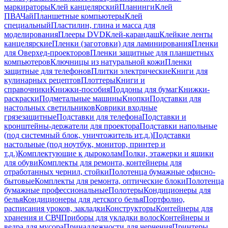
маркираторы
Клей канцелярский
Планинги
Клей
ПВА
Чай
Планшетные компьютеры
Клей
специальный
Пластилин, глина и масса для
моделирования
Плееры DVD
Клей-карандаш
Клейкие ленты
канцелярские
Пленки (заготовки) для ламинирования
Пленки
для Оверхед-проекторов
Пленки защитные для планшетных
компьютеров
Ключницы из натуральной кожи
Пленки
защитные для телефонов
Плитки электрические
Книги для
кулинарных рецептов
Плоттеры
Книги и
справочники
Книжки-пособия
Поддоны для бумаг
Книжки-
раскраски
Подметальные машины
Кнопки
Подставки для
настольных светильников
Коврики входные
грязезащитные
Подставки для телефона
Подставки и
кронштейны-держатели для проектора
Подставки напольные
(под системный блок, уничтожитель ит.д.)
Подставки
настольные (под ноутбук, монитор, принтер и
т.д.)
Комплектующие к дыроколам
Полки, этажерки и ящики
для обуви
Комплекты для ремонта, контейнеры для
отработанных чернил, стойки
Полотенца бумажные офисно-
бытовые
Комплекты для ремонта, оптические блоки
Полотенца
бумажные профессиональные
Полотеры
Кондиционеры для
белья
Кондиционеры для детского белья
Портфолио,
расписания уроков, закладки
Конструкторы
Контейнеры для
хранения и СВЧ
Приборы для укладки волос
Контейнеры и
ведра для мусора
Принадлежности для черчения
Принтеры