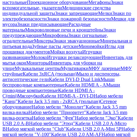
настольные
Проекционное оборудование
Мегафоны
Знаки
вспомогательные, указатели
Медицинские средства
индивидуальной защиты
Знаки запрещающие
Мелки
Знаки по
электробезопасности
Знаки пожарной безопасности
Мешки для
мусора
Знаки предписывающие
Расходные
материалы
Микроволновые печи и кронштейны
Знаки
предупреждающие
Микрофоны
Знаки сигнальные,
оградительные
Миксеры
Знаки эвакуационные
Минеральная и
питьевая вода
Зубные пасты детские
Минимойки
Иглы для
прошивки документов
Мойки воздуха
Игрушки
развивающие
Молоко
Игрушки релаксирующие
Инвентарь для
мытья окон
Мониторы
Инвентарь для уборки на
улице
Музыкальные центры
Мультиварки
МФУ лазерные
МФУ
струйные
Кабели 3xRCA (тюльпан)
Мыло и диспенсеры,
антисептические гели
Кабели DVI-D Dual Link
Мыши
беспроводные компьютерные
Кабели HDMI A - A
Мыши
проводные компьютерные
Кабели HDMI A -
C(mini)
Мясорубки
Кабели HDMI-A - DVI-D
Набор мебели
"Канц"
Кабели Jack 3.5 mm - 2xRCA (тюльпан)
Сетевое
оборудование
Набор мебели "Монолит"
Кабели Jack 3.5 mm
вилка-вилка
Набор мебели "Приоритет"
Кабели Jack 3.5 mm
вилка-розетка
Набор мебели "Фея"
Набор мебели "Эко"
Кабели
USB 2.0 A-B
Набор мебели "Этюд"
Кабели USB 2.0 A-Micro
B
Набор мягкой мебели "Club"
Кабели USB 2.0 A-Mini 5P
Набор
мягкой мебели "V-100"
Кабели USB 2.0 AM-AF
Набор мягкой