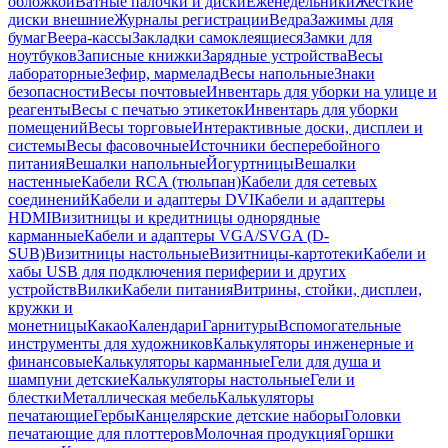
обложкой
Ватные палочки и диски
Еженедельники
Жесткие
диски внешние
Журналы регистрации
Ведра
Зажимы для
бумаг
Веера-кассы
Закладки самоклеящиеся
Замки для
ноутбуков
Записные книжки
Зарядные устройства
Весы
лабораторные
Зефир, мармелад
Весы напольные
Знаки
безопасности
Весы почтовые
Инвентарь для уборки на улице и
реагенты
Весы с печатью этикеток
Инвентарь для уборки
помещений
Весы торговые
Интерактивные доски, дисплеи и
системы
Весы фасовочные
Источники бесперебойного
питания
Вешалки напольные
Йогуртницы
Вешалки
настенные
Кабели RCA (тюльпан)
Кабели для сетевых
соединений
Кабели и адаптеры DVI
Кабели и адаптеры
HDMI
Визитницы и кредитницы однорядные
карманные
Кабели и адаптеры VGA/SVGA (D-
SUB)
Визитницы настольные
Визитницы-картотеки
Кабели и
хабы USB для подключения периферии и других
устройств
Вилки
Кабели питания
Витрины, стойки, дисплеи,
кружки и
монетницы
Какао
Календари
Гарнитуры
Вспомогательные
инструменты для художников
Калькуляторы инженерные и
финансовые
Калькуляторы карманные
Гели для душа и
шампуни детские
Калькуляторы настольные
Гели и
блестки
Металлическая мебель
Калькуляторы
печатающие
Гербы
Канцелярские детские наборы
Головки
печатающие для плоттеров
Молочная продукция
Горшки