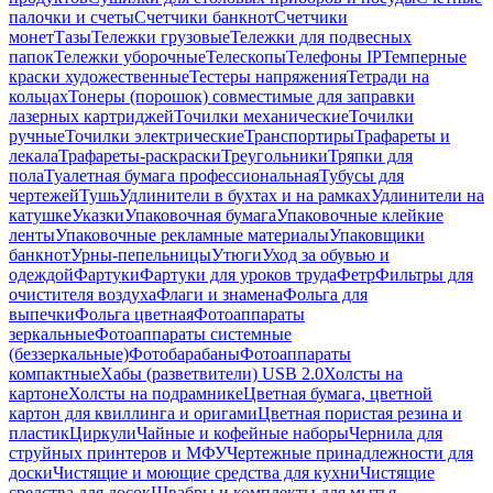
палочки и счеты
Счетчики банкнот
Счетчики
монет
Тазы
Тележки грузовые
Тележки для подвесных
папок
Тележки уборочные
Телескопы
Телефоны IP
Темперные
краски художественные
Тестеры напряжения
Тетради на
кольцах
Тонеры (порошок) совместимые для заправки
лазерных картриджей
Точилки механические
Точилки
ручные
Точилки электрические
Транспортиры
Трафареты и
лекала
Трафареты-раскраски
Треугольники
Тряпки для
пола
Туалетная бумага профессиональная
Тубусы для
чертежей
Тушь
Удлинители в бухтах и на рамках
Удлинители на
катушке
Указки
Упаковочная бумага
Упаковочные клейкие
ленты
Упаковочные рекламные материалы
Упаковщики
банкнот
Урны-пепельницы
Утюги
Уход за обувью и
одеждой
Фартуки
Фартуки для уроков труда
Фетр
Фильтры для
очистителя воздуха
Флаги и знамена
Фольга для
выпечки
Фольга цветная
Фотоаппараты
зеркальные
Фотоаппараты системные
(беззеркальные)
Фотобарабаны
Фотоаппараты
компактные
Хабы (разветвители) USB 2.0
Холсты на
картоне
Холсты на подрамнике
Цветная бумага, цветной
картон для квиллинга и оригами
Цветная пористая резина и
пластик
Циркули
Чайные и кофейные наборы
Чернила для
струйных принтеров и МФУ
Чертежные принадлежности для
доски
Чистящие и моющие средства для кухни
Чистящие
средства для досок
Швабры и комплекты для мытья