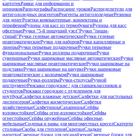
картотек
Рамки для информации и
ценников
Рапидографы
Расписание уроков
Распределители для
антигололедных реагентов
Реагенты антигололедные
Резинки
для денег
Розетки компьютерные, коннекторы и
периферия
Рулоны для касс из термобумаги
Рулоны для касс
офсетные
Ручки "5-й пишущий узел"
Ручки "пиши-
стирай"
Ручки гелевые автоматические
Ручки гелевые
неавтоматические
Ручки для наборов
Ручки капиллярные и
линеры
Ручки перьевые подарочные
Ручки перьевые
функциональные
Ручки роллеры подарочные
Ручки
сувенирные
Ручки шариковые масляные автоматические
Ручки
шариковые масляные неавтоматические
Ручки шариковые на
подставке
Ручки шариковые на шнурке
Ручки шариковые
неавтоматические с колпачком
Ручки шариковые
подарочные
Ручки-роллеры
Ручки-стилусы
Ручной
инструмент
Рюкзаки городские / для старшеклассников и
студентов
Рюкзаки городские с отделением для
ноутбука
Салфетки влажные детские
Салфетки для настольных
диспенсеров
Салфетки косметические
Салфетки
хозяйственные
Салфетницы
Сахарницы
Сейфы
взломостойкие
Сейфы огне-взломостойкие
Сейфы
огнестойкие
Сейфы оружейные
Сейфы офисные,
мебельные
Сиденья и рамы для многоместных кресел
Скатерти
столовые
Скобы для степлеров
Скрепки
Сладкие
напитки
Сменные блоки для органайзеров
Сменные блоки для