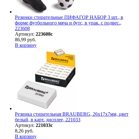
Резинки стирательные ПИФАГОР НАБОР 3 шт., в
форме футбольного мяча и бутс, в упак. с подвес.,
223608
Артикул:
223608с
86,99 руб.
В корзину
Резинка стирательная BRAUBERG, 26х17х7мм, цвет
белый, в карт. дисплее, 221033
Артикул:
221033с
8,26 руб.
В корзину