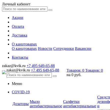
Личный кабинет
Акции
Оплата
Доставка
О канцтоварах
О канцтоварах
Новости
Сотрудники
Вакансии
Контакты
zakaz@kvik.ru
+7 495 649-65-88
zakaz@kvik.ru
+7 495 649-65-88
Товаров:
0
Товаров:
0
на
0 руб.
Меню
COVID-19
Средст
Мыло
Салфетки
дезинф
Дозаторы
антибактериальное
антибактериальные
и