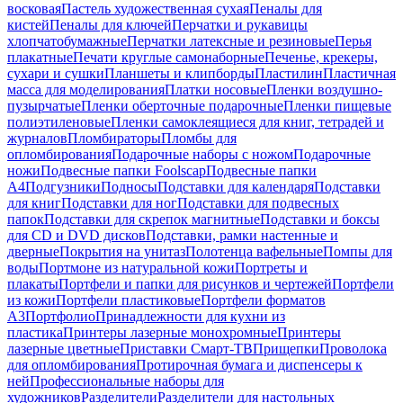
восковая
Пастель художественная сухая
Пеналы для
кистей
Пеналы для ключей
Перчатки и рукавицы
хлопчатобумажные
Перчатки латексные и резиновые
Перья
плакатные
Печати круглые самонаборные
Печенье, крекеры,
сухари и сушки
Планшеты и клипборды
Пластилин
Пластичная
масса для моделирования
Платки носовые
Пленки воздушно-
пузырчатые
Пленки оберточные подарочные
Пленки пищевые
полиэтиленовые
Пленки самоклеящиеся для книг, тетрадей и
журналов
Пломбираторы
Пломбы для
опломбирования
Подарочные наборы с ножом
Подарочные
ножи
Подвесные папки Foolscap
Подвесные папки
А4
Подгузники
Подносы
Подставки для календаря
Подставки
для книг
Подставки для ног
Подставки для подвесных
папок
Подставки для скрепок магнитные
Подставки и боксы
для CD и DVD дисков
Подставки, рамки настенные и
дверные
Покрытия на унитаз
Полотенца вафельные
Помпы для
воды
Портмоне из натуральной кожи
Портреты и
плакаты
Портфели и папки для рисунков и чертежей
Портфели
из кожи
Портфели пластиковые
Портфели форматов
А3
Портфолио
Принадлежности для кухни из
пластика
Принтеры лазерные монохромные
Принтеры
лазерные цветные
Приставки Смарт-ТВ
Прищепки
Проволока
для опломбирования
Протирочная бумага и диспенсеры к
ней
Профессиональные наборы для
художников
Разделители
Разделители для настольных