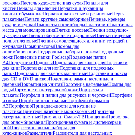
восковая
Пастель художественная сухая
Пеналы для
кистей
Пеналы для ключей
Перчатки и рукавицы
хлопчатобумажные
Перчатки латексные и резиновые
Перья
плакатные
Печати круглые самонаборные
Печенье, крекеры,
сухари и сушки
Планшеты и клипборды
Пластилин
Пластичная
масса для моделирования
Платки носовые
Пленки воздушно-
пузырчатые
Пленки оберточные подарочные
Пленки пищевые
полиэтиленовые
Пленки самоклеящиеся для книг, тетрадей и
журналов
Пломбираторы
Пломбы для
опломбирования
Подарочные наборы с ножом
Подарочные
ножи
Подвесные папки Foolscap
Подвесные папки
А4
Подгузники
Подносы
Подставки для календаря
Подставки
для книг
Подставки для ног
Подставки для подвесных
папок
Подставки для скрепок магнитные
Подставки и боксы
для CD и DVD дисков
Подставки, рамки настенные и
дверные
Покрытия на унитаз
Полотенца вафельные
Помпы для
воды
Портмоне из натуральной кожи
Портреты и
плакаты
Портфели и папки для рисунков и чертежей
Портфели
из кожи
Портфели пластиковые
Портфели форматов
А3
Портфолио
Принадлежности для кухни из
пластика
Принтеры лазерные монохромные
Принтеры
лазерные цветные
Приставки Смарт-ТВ
Прищепки
Проволока
для опломбирования
Протирочная бумага и диспенсеры к
ней
Профессиональные наборы для
художников
Разделители
Разделители для настольных