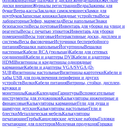
обложкой
Ватные палочки и диски
Еженедельники
Жесткие
диски внешние
Журналы регистрации
Ведра
Зажимы для
бумаг
Веера-кассы
Закладки самоклеящиеся
Замки для
ноутбуков
Записные книжки
Зарядные устройства
Весы
лабораторные
Зефир, мармелад
Весы напольные
Знаки
безопасности
Весы почтовые
Инвентарь для уборки на улице и
реагенты
Весы с печатью этикеток
Инвентарь для уборки
помещений
Весы торговые
Интерактивные доски, дисплеи и
системы
Весы фасовочные
Источники бесперебойного
питания
Вешалки напольные
Йогуртницы
Вешалки
настенные
Кабели RCA (тюльпан)
Кабели для сетевых
соединений
Кабели и адаптеры DVI
Кабели и адаптеры
HDMI
Визитницы и кредитницы однорядные
карманные
Кабели и адаптеры VGA/SVGA (D-
SUB)
Визитницы настольные
Визитницы-картотеки
Кабели и
хабы USB для подключения периферии и других
устройств
Вилки
Кабели питания
Витрины, стойки, дисплеи,
кружки и
монетницы
Какао
Календари
Гарнитуры
Вспомогательные
инструменты для художников
Калькуляторы инженерные и
финансовые
Калькуляторы карманные
Гели для душа и
шампуни детские
Калькуляторы настольные
Гели и
блестки
Металлическая мебель
Калькуляторы
печатающие
Гербы
Канцелярские детские наборы
Головки
печатающие для плоттеров
Молочная продукция
Горшки