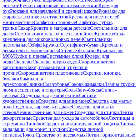
детский
Ручки шариковые неавтоматические
Крем для
рук
Рюкзаки для начальной и средней школы
Рюкзаки для
старшеклассников и студентов
Кресла для посетителей
многоместные
Салфетки столовые
Салфетки, губки,
тряпки
Сахар
Кровати и матрацы детские
Светильники для
досок
Светильники накладные и линейные
Кронштейны-
крепления для микроволновых печей
Светильники
настольные
Сейфы
Кружки
Сертификат-бумага
Крючки и
держатели самоклеящиеся
Сетевые фильтры
Крышки для
МФУ
Кубки и призы
Системные блоки
Кулеры для
воды
Сканеры
Сканеры штрихкодов
Скоросшиватели
картонные
Лаки, разбавители, грунты и
прочие
Скоросшиватели пластиковые
Скрепки, кнопки,
булавки
Лампы для
детекторов
Сливки
Смартфоны
Соковыжималки
Лампы-трубки
люминесцентные и стартеры
Соль
Ланч-боксы
Сплит-
системы
Средства для дезинфекции
Ластики
художественные
Средства для минимоек
Средства для мытья
пола
Леденцы, карамель и драже
Средства для мытья
стекол
Лезвия сменные для ножей
Средства для стирки
Ленты
декоративные
Средства для ухода за автомобилем
Лестницы и
стремянки
Линейки
Средства индивидуальной защиты
Листы-
вкладыши для монет и купюр
Средства личной
гигиены
Ложки
Средства от насекомых
Лотки горизонтальные