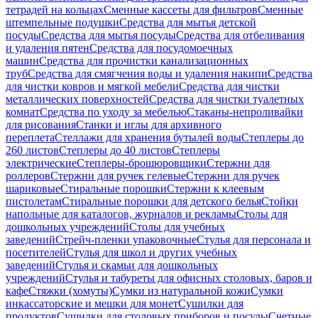
тетрадей на кольцах
Сменные кассеты для фильтров
Сменные
штемпельные подушки
Средства для мытья детской
посуды
Средства для мытья посуды
Средства для отбеливания
и удаления пятен
Средства для посудомоечных
машин
Средства для прочистки канализационных
труб
Средства для смягчения воды и удаления накипи
Средства
для чистки ковров и мягкой мебели
Средства для чистки
металлических поверхностей
Средства для чистки туалетных
комнат
Средства по уходу за мебелью
Стаканы-непроливайки
для рисования
Станки и иглы для архивного
переплета
Стеллажи для хранения бутылей воды
Степлеры до
260 листов
Степлеры до 40 листов
Степлеры
электрические
Степлеры-брошюровщики
Стержни для
роллеров
Стержни для ручек гелевые
Стержни для ручек
шариковые
Стиральные порошки
Стержни к клеевым
пистолетам
Стиральные порошки для детского белья
Стойки
напольные для каталогов, журналов и рекламы
Столы для
дошкольных учреждений
Столы для учебных
заведений
Стрейч-пленки упаковочные
Стулья для персонала и
посетителей
Стулья для школ и других учебных
заведений
Стулья и скамьи для дошкольных
учреждений
Стулья и табуреты для офисных столовых, баров и
кафе
Стяжки (хомуты)
Сумки из натуральной кожи
Сумки
инкассаторские и мешки для монет
Сушилки для
продуктов
Сушилки для столовых приборов и посуды
Счетные