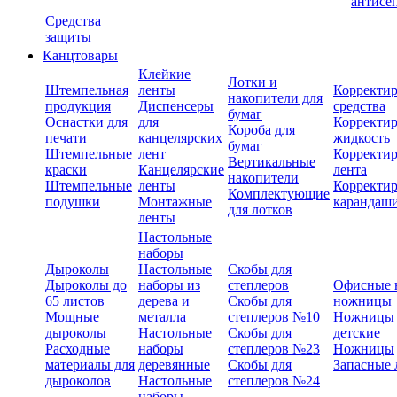
антисе
Средства
защиты
Канцтовары
Клейкие
Лотки и
Штемпельная
ленты
Корректи
накопители для
продукция
Диспенсеры
средства
бумаг
Оснастки для
для
Корректи
Короба для
печати
канцелярских
жидкость
бумаг
Штемпельные
лент
Корректи
Вертикальные
краски
Канцелярские
лента
накопители
Штемпельные
ленты
Корректи
Комплектующие
подушки
Монтажные
карандаш
для лотков
ленты
Настольные
наборы
Дыроколы
Настольные
Скобы для
Дыроколы до
наборы из
степлеров
Офисные 
65 листов
дерева и
Скобы для
ножницы
Мощные
металла
степлеров №10
Ножницы
дыроколы
Настольные
Скобы для
детские
Расходные
наборы
степлеров №23
Ножницы
материалы для
деревянные
Скобы для
Запасные 
дыроколов
Настольные
степлеров №24
наборы