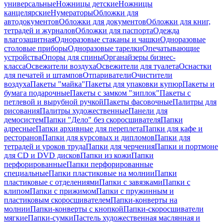
универсальные
Ножницы детские
Ножницы
канцелярские
Нумераторы
Обложки для
автодокументов
Обложки для документов
Обложки для книг,
тетрадей и журналов
Обложки для паспорта
Одежда
влагозащитная
Одноразовые стаканы и чашки
Одноразовые
столовые приборы
Одноразовые тарелки
Опечатывающие
устройства
Опоры для спины
Органайзеры бизнес-
класса
Освежители воздуха
Освежители для туалета
Оснастки
для печатей и штампов
Отпариватели
Очистители
воздуха
Пакеты "майка"
Пакеты для упаковки купюр
Пакеты и
бумага подарочные
Пакеты с замком "зиплок"
Пакеты с
петлевой и вырубной ручкой
Пакеты фасовочные
Палитры для
рисования
Палитры художественные
Панели для
демосистем
Папки "Дело" без скоросшивателя
Папки
адресные
Папки архивные для переплета
Папки для кафе и
ресторанов
Папки для курсовых и дипломов
Папки для
тетрадей и уроков труда
Папки для черчения
Папки и портмоне
для CD и DVD дисков
Папки из кожи
Папки
перфорированные
Папки перфорированные
специальные
Папки пластиковые на молнии
Папки
пластиковые с отделениями
Папки с завязками
Папки с
клипом
Папки с прижимом
Папки с пружинным и
пластиковым скоросшивателем
Папки-конверты на
молнии
Папки-конверты с кнопкой
Папки-скоросшиватели
мягкие
Папки-сумки
Пастель художественная маслянная и