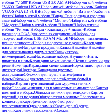
мебели "V-500"
Кабели USB 3.0 AM-AF
Набор мягкой мебели
"V-600"
Кабели USB A
Набор мягкой мебели "Аксель"
Кабели
VGA/SVGA (D-SUB)
Набор мягкой мебели "Ва-Банк"
Кабели в
бухтах
Набор мягкой мебели "Гарда"
Спецодежда и средства
защиты
Набор мягкой мебели "Милано"
Набор мягкой мебели
"Модесто"
Набор мягкой мебели "Наполи"
Набор мягкой
мебели "Ригель"
Наборы <Клавиатура + мышь>
Кабели-
патчкорды RJ45 (для сетевых соединений)
Наборы для
творчества
Кабель USB 3.0 AM-MicroBM
Наборы письменных
принадлежностей
Наборы подарочные с ручкой
Календари
настольные
Наградная продукция
Калька
Наклейки
Наклейки
для опечатывания документов
Калькуляторы
инженерные
Столы
Настольные наборы
Наушники
Нити,
шпагаты и иглы
Карандаши механические
Ножи и коврики для
резки
Ножницы
Карандаши специальные
Нормативно-правовая
литература
Ноутбуки
Карандаши цветные
акварельные
Обложки для переплета
Телефоны и
факсы
Обложки для термопереплета
Картон белый в
наборах
Картон грунтованный для художественных
работ
Обложки-книжки для планшетных компьютеров
Картон
цветной в наборах
Обложки-книжки для телефонов
Картон
цветной для поделок
Обогреватели масляные
Обогреватели-
конвекторы
Картофельное пюре быстрого
приготовления
Одежда зимняя
Картридеры
Одежда
летняя
Картриджи аэрозольные
Одежда