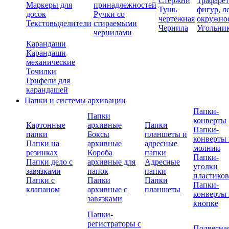
Стержни
Трафаре
Маркеры для
принадлежностей
Тушь
фигур, л
досок
Ручки со
чертежная
окружно
Текстовыделители
стираемыми
Чернила
Угольни
чернилами
Карандаши
Карандаши
механические
Точилки
Грифели для
карандашей
Папки и системы архивации
Папки-
Папки
конверты
Картонные
архивные
Папки
Папки-
папки
Боксы
планшеты и
конверты 
Папки на
архивные
адресные
молнии
резинках
Короба
папки
Папки-
Папки дело с
архивные для
Адресные
уголки
завязками
папок
папки
пластико
Папки с
Папки
Папки
Папки-
клапаном
архивные с
планшеты
конверты 
завязками
кнопке
Папки-
регистраторы с
Подвесна