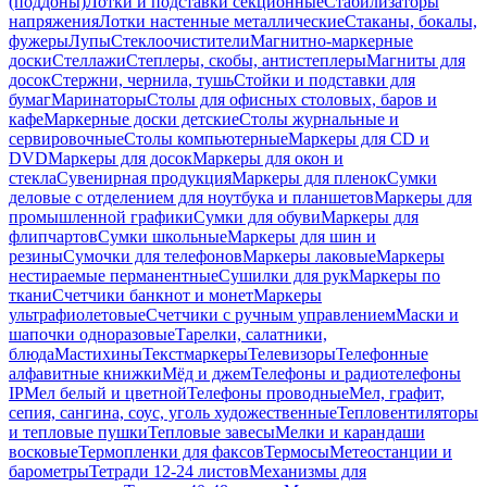
(поддоны)
Лотки и подставки секционные
Стабилизаторы
напряжения
Лотки настенные металлические
Стаканы, бокалы,
фужеры
Лупы
Стеклоочистители
Магнитно-маркерные
доски
Стеллажи
Степлеры, скобы, антистеплеры
Магниты для
досок
Стержни, чернила, тушь
Стойки и подставки для
бумаг
Маринаторы
Столы для офисных столовых, баров и
кафе
Маркерные доски детские
Столы журнальные и
сервировочные
Столы компьютерные
Маркеры для CD и
DVD
Маркеры для досок
Маркеры для окон и
стекла
Сувенирная продукция
Маркеры для пленок
Сумки
деловые с отделением для ноутбука и планшетов
Маркеры для
промышленной графики
Сумки для обуви
Маркеры для
флипчартов
Сумки школьные
Маркеры для шин и
резины
Сумочки для телефонов
Маркеры лаковые
Маркеры
нестираемые перманентные
Сушилки для рук
Маркеры по
ткани
Счетчики банкнот и монет
Маркеры
ультрафиолетовые
Счетчики с ручным управлением
Маски и
шапочки одноразовые
Тарелки, салатники,
блюда
Мастихины
Текстмаркеры
Телевизоры
Телефонные
алфавитные книжки
Мёд и джем
Телефоны и радиотелефоны
IP
Мел белый и цветной
Телефоны проводные
Мел, графит,
сепия, сангина, соус, уголь художественные
Тепловентиляторы
и тепловые пушки
Тепловые завесы
Мелки и карандаши
восковые
Термопленки для факсов
Термосы
Метеостанции и
барометры
Тетради 12-24 листов
Механизмы для