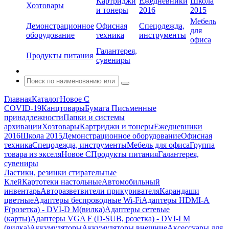
Картриджи
Ежедневники
Школа
Хозтовары
и тонеры
2016
2015
Мебель
Демонстрационное
Офисная
Спецодежда,
для
оборудование
техника
инструменты
офиса
Галантерея,
Продукты питания
сувениры
Главная
Каталог
Новое С
COVID-19
Канцтовары
Бумага
Письменные
принадлежности
Папки и системы
архивации
Хозтовары
Картриджи и тонеры
Ежедневники
2016
Школа 2015
Демонстрационное оборудование
Офисная
техника
Спецодежда, инструменты
Мебель для офиса
Группа
товара из экселя
Новое С
Продукты питания
Галантерея,
сувениры
Ластики, резинки стирательные
Клей
Картотеки настольные
Автомобильный
инвентарь
Авторазветвители прикуривателя
Карандаши
цветные
Адаптеры беспроводные Wi-Fi
Адаптеры HDMI-A
F(розетка) - DVI-D M(вилка)
Адаптеры сетевые
(карты)
Адаптеры VGA F (D-SUB, розетка) - DVI-I M
(вилка)
Аккумуляторы
Аккумуляторы внешние
Аксессуары для