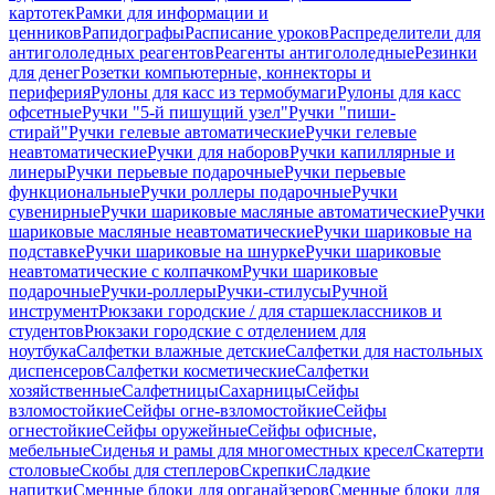
картотек
Рамки для информации и
ценников
Рапидографы
Расписание уроков
Распределители для
антигололедных реагентов
Реагенты антигололедные
Резинки
для денег
Розетки компьютерные, коннекторы и
периферия
Рулоны для касс из термобумаги
Рулоны для касс
офсетные
Ручки "5-й пишущий узел"
Ручки "пиши-
стирай"
Ручки гелевые автоматические
Ручки гелевые
неавтоматические
Ручки для наборов
Ручки капиллярные и
линеры
Ручки перьевые подарочные
Ручки перьевые
функциональные
Ручки роллеры подарочные
Ручки
сувенирные
Ручки шариковые масляные автоматические
Ручки
шариковые масляные неавтоматические
Ручки шариковые на
подставке
Ручки шариковые на шнурке
Ручки шариковые
неавтоматические с колпачком
Ручки шариковые
подарочные
Ручки-роллеры
Ручки-стилусы
Ручной
инструмент
Рюкзаки городские / для старшеклассников и
студентов
Рюкзаки городские с отделением для
ноутбука
Салфетки влажные детские
Салфетки для настольных
диспенсеров
Салфетки косметические
Салфетки
хозяйственные
Салфетницы
Сахарницы
Сейфы
взломостойкие
Сейфы огне-взломостойкие
Сейфы
огнестойкие
Сейфы оружейные
Сейфы офисные,
мебельные
Сиденья и рамы для многоместных кресел
Скатерти
столовые
Скобы для степлеров
Скрепки
Сладкие
напитки
Сменные блоки для органайзеров
Сменные блоки для