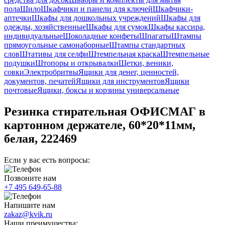
пола
Шило
Шкафчики и панели для ключей
Шкафчики-
аптечки
Шкафы для дошкольных учреждений
Шкафы для
одежды, хозяйственные
Шкафы для сумок
Шкафы кассира,
индивидуальные
Шоколадные конфеты
Шпагаты
Штампы
прямоугольные самонаборные
Штампы стандартных
слов
Штативы для селфи
Штемпельная краска
Штемпельные
подушки
Штопоры и открывалки
Щетки, веники,
совки
Электробритвы
Ящики для денег, ценностей,
документов, печатей
Ящики для инструментов
Ящики
почтовые
Ящики, боксы и корзины универсальные
Резинка стирательная ОФИСМАГ в
картонном держателе, 60*20*11мм,
белая, 222469
Если у вас есть вопросы:
Позвоните нам
+7 495 649-65-88
Напишите нам
zakaz@kvik.ru
Наши преимущества: