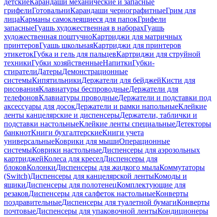
детские
Карандаши механические и запасные
грифели
Готовальни
Карандаши чернографитные
Грим для
лица
Карманы самоклеящиеся для папок
Грифели
запасные
Гуашь художественная в наборах
Гуашь
художественная поштучно
Картриджи для матричных
принтеров
Гуашь школьная
Картриджи для принтеров
этикеток
Губка и гель для пальцев
Картриджи для струйной
техники
Губки хозяйственные
Напитки
Губки-
стиратели
Датеры
Демонстрационные
системы
Кипятильники
Держатели для бейджей
Кисти для
рисования
Клавиатуры беспроводные
Держатели для
телефонов
Клавиатуры проводные
Держатели и подставки под
аксессуары для досок
Держатели и рамки напольные
Клейкие
ленты канцелярские и диспенсеры
Держатели, таблички и
подставки настольные
Клейкие ленты специальные
Детекторы
банкнот
Книги бухгалтерские
Книги учета
универсальные
Коврики для мыши
Операционные
системы
Коврики настольные
Диспенсеры для аэрозольных
картриджей
Колеса для кресел
Диспенсеры для
блоков
Колонки
Диспенсеры для жидкого мыла
Коммутаторы
(Switch)
Диспенсеры для канцелярской ленты
Комоды и
ящики
Диспенсеры для полотенец
Комплектующие для
резаков
Диспенсеры для салфеток настольные
Конверты
поздравительные
Диспенсеры для туалетной бумаги
Конверты
почтовые
Диспенсеры для упаковочной ленты
Кондиционеры