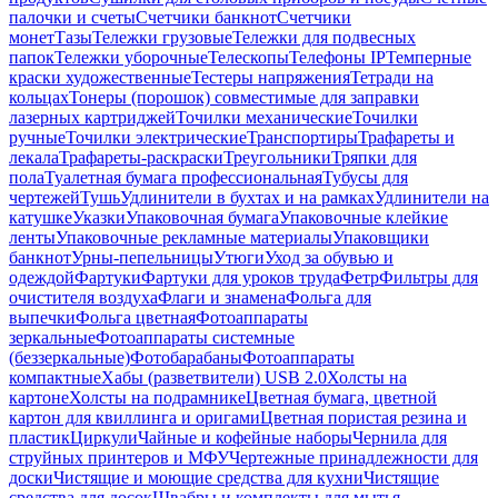
палочки и счеты
Счетчики банкнот
Счетчики
монет
Тазы
Тележки грузовые
Тележки для подвесных
папок
Тележки уборочные
Телескопы
Телефоны IP
Темперные
краски художественные
Тестеры напряжения
Тетради на
кольцах
Тонеры (порошок) совместимые для заправки
лазерных картриджей
Точилки механические
Точилки
ручные
Точилки электрические
Транспортиры
Трафареты и
лекала
Трафареты-раскраски
Треугольники
Тряпки для
пола
Туалетная бумага профессиональная
Тубусы для
чертежей
Тушь
Удлинители в бухтах и на рамках
Удлинители на
катушке
Указки
Упаковочная бумага
Упаковочные клейкие
ленты
Упаковочные рекламные материалы
Упаковщики
банкнот
Урны-пепельницы
Утюги
Уход за обувью и
одеждой
Фартуки
Фартуки для уроков труда
Фетр
Фильтры для
очистителя воздуха
Флаги и знамена
Фольга для
выпечки
Фольга цветная
Фотоаппараты
зеркальные
Фотоаппараты системные
(беззеркальные)
Фотобарабаны
Фотоаппараты
компактные
Хабы (разветвители) USB 2.0
Холсты на
картоне
Холсты на подрамнике
Цветная бумага, цветной
картон для квиллинга и оригами
Цветная пористая резина и
пластик
Циркули
Чайные и кофейные наборы
Чернила для
струйных принтеров и МФУ
Чертежные принадлежности для
доски
Чистящие и моющие средства для кухни
Чистящие
средства для досок
Швабры и комплекты для мытья