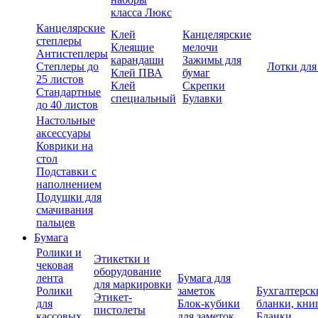
класса Люкс
Канцелярские
Клей
Канцелярские
степлеры
Клеящие
мелочи
Антистеплеры
карандаши
Зажимы для
Степлеры до
Лотки для
Клей ПВА
бумаг
25 листов
Клей
Скрепки
Стандартные
специальный
Булавки
до 40 листов
Настольные
аксессуары
Коврики на
стол
Подставки с
наполнением
Подушки для
смачивания
пальцев
Бумага
Ролики и
Этикетки и
чековая
оборудование
лента
Бумага для
для маркировки
Ролики
заметок
Бухгалтерск
Этикет-
для
Блок-кубики
бланки, кни
пистолеты
кассовых
для заметок
Бланки