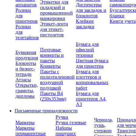
Этикетки для
аппаратов
Диспенсеры
самокопиру
складской и
Ролики
для закладок и
Бухгалтерск
промышленной
для
блокнотов
бланки
маркировки
принтеров
Клейкие
Книги учета
Этикет-лента
Ролики
закладки
для этикет-
для
пистолетов
телетайпов
Бумага для
Почтовые
офисной
Бумажная
конверты и
техники
продукция
пакеты
Цветная бумага
Блокноты
Конверты
для принтера
и бизнес-
Пакеты с
Бумага для
тетради
полиэтиленовой
плоттеров и
Атласы
воздушной
копировальных
Открытки,
подушкой
работ
грамоты,
Пакеты В4
Бумага для
дипломы
(250х353мм)
принтеров А4,
А3
Письменные принадлежности
Ручки
Чернила,
Принадл
Маркеры
Ручки гелевые
тушь,
для черч
Маркеры
Наборы
стержни
Транспо
перманентные
пишущих