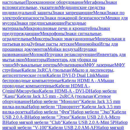
настольные
Проекционное оборудование
Мегафоны
Знаки
вспомогательные, указатели
Медицинские средства
индивидуальной защиты
Знаки запрещающие
Мелки
Знаки по
электробезопасности
Знаки пожарной безопасности
Мешки для
мусора
Знаки предписывающие
Расходные
материалы
Микроволновые печи и кронштейны
Знаки
предупреждающие
Микрофоны
Знаки сигнальные,
оградительные
Миксеры
Знаки эвакуационные
Минеральная и
питьевая вода
Зубные пасты детские
Минимойки
Иглы для
прошивки документов
Мойки воздуха
Игрушки
развивающие
Молоко
Игрушки релаксирующие
Инвентарь для
мытья окон
Мониторы
Инвентарь для уборки на
улице
Музыкальные центры
Мультиварки
МФУ лазерные
МФУ
струйные
Кабели 3xRCA (тюльпан)
Мыло и диспенсеры,
антисептические гели
Кабели DVI-D Dual Link
Мыши
беспроводные компьютерные
Кабели HDMI A - A
Мыши
проводные компьютерные
Кабели HDMI A -
C(mini)
Мясорубки
Кабели HDMI-A - DVI-D
Набор мебели
"Канц"
Кабели Jack 3.5 mm - 2xRCA (тюльпан)
Сетевое
оборудование
Набор мебели "Монолит"
Кабели Jack 3.5 mm
вилка-вилка
Набор мебели "Приоритет"
Кабели Jack 3.5 mm
вилка-розетка
Набор мебели "Фея"
Набор мебели "Эко"
Кабели
USB 2.0 A-B
Набор мебели "Этюд"
Кабели USB 2.0 A-Micro
B
Набор мягкой мебели "Club"
Кабели USB 2.0 A-Mini 5P
Набор
мягкой мебели "V-100"
Кабели USB 2.0 AM-AF
Набор мягкой