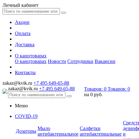
Личный кабинет
Акции
Оплата
Доставка
О канцтоварах
О канцтоварах
Новости
Сотрудники
Вакансии
Контакты
zakaz@kvik.ru
+7 495 649-65-88
zakaz@kvik.ru
+7 495 649-65-88
Товаров:
0
Товаров:
0
на
0 руб.
Меню
COVID-19
Средст
Мыло
Салфетки
дезинф
Дозаторы
антибактериальное
антибактериальные
и