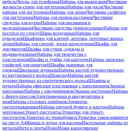
мебели
Чехлы для телефонов
Наборы для выжигания
Чистящие
жидкости-спреи для оргтехники
Наборы для досок
Чистящие
наборы для оргтехники
Наборы для лепки
Чистящие салфетки
для оргтехники
Наборы для первоклассников
Чистящие
средства для кухни
Наборы для рисования и
моделирования
Чистящие средства универсальные
Наборы для
росписи по стеклу
Шары воздушные
Наборы для
рукоделия
Шкафчики для ключей, аптечки, почтовые ящики,
лотки
Наборы для специй, доски разделочные
Шкафы для
документов
Шкафы для сумок, одежды и
индивидуальные
Наборы для творчества с
пластилином
Шкафы и тумбы для картотек
Наборы запасных
грифелей для циркулей
Шкафы тканевые для
одежды
Школьные журналы
Наборы кистей художественных
из натурального волоса
Шоколад
Наборы кистей
художественных из синтетического волоса
Штампы и
печати
Наборы офисные пластиковые с наполнением
Экраны
напольные
Наборы с ежедневником
Экраны настенные
Наборы
с френч-прессом
Электровеники и аккумуляторы к
ним
Наборы столовых приборов
Элементы
светоотражающие
Наборы цветной бумаги и картона
Наборы
чертежные
Этикет-пистолеты
Этикетки для этикет-
пистолетов
Этикетки из термобумаги
Этикетки самоклеящиеся
на листе А4
Ящики и лотки для кассира
Настольные наборы из
металла
Нити и ленты
Ножи
Ножи канцелярские