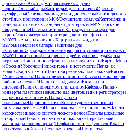
трикотажная
Картриджи для перьевых ручек,
чернила
Органайзеры
Картриджи для плоттеров
Орехи и
сухофрукты
Освежители воздуха и диспенсеры
Картриджи для
струйных принтеров и МФУ
Осушители воздуха
Картриджи и
тонеры для цветных лазерных принтеров и МФУ
Торговое
оборудование
Пакеты почтовые
Картриджи и тонеры для
черно-белых лазерных принтеров, копиров, факсов и
МФУ
Пакеты упаковочные
Картриджи с жидким
мылом
Панели и бамперы защитные для
телефонов
Картриджи-контейнеры для струйных принтеров и
МФУ
Папки и портфели для тетрадей и уроков труда
Карты
игральные
Папки и портфели из пластика и ткани
Карты Мира
и России
Уборочный инвентарь и инструменты
Папки на
кольцах
Карты памяти
Папки на резинках пластиковые
Кассы
"Учись считать"
Папки презентационные
Кассы символов для
наборных печатей
Папки с вкладышами
Каталоги и
листовки
Папки с прижимом или клипом
Кафедры
Папки-
конверты пластиковые
Кашпо для цветов
Папки-регистраторы
с арочным механизмом
Папки-уголки
пластиковые
Пароочистители
Кисти художественные из
натурального волоса
Пеналы школьные с наполнением
Кисти
художественные из синтетического волоса
Пеналы школьные
створчатые
Пеналы-косметички школьные
Переплетные
машины (брошюровщики)
Перфопапки и разделители
Клатчи
из натуральной кожи
Печенье, крекеры
Пистолеты-