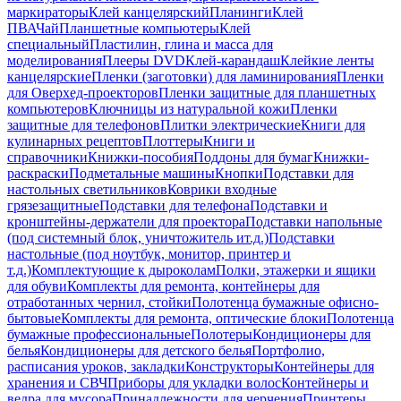
маркираторы
Клей канцелярский
Планинги
Клей
ПВА
Чай
Планшетные компьютеры
Клей
специальный
Пластилин, глина и масса для
моделирования
Плееры DVD
Клей-карандаш
Клейкие ленты
канцелярские
Пленки (заготовки) для ламинирования
Пленки
для Оверхед-проекторов
Пленки защитные для планшетных
компьютеров
Ключницы из натуральной кожи
Пленки
защитные для телефонов
Плитки электрические
Книги для
кулинарных рецептов
Плоттеры
Книги и
справочники
Книжки-пособия
Поддоны для бумаг
Книжки-
раскраски
Подметальные машины
Кнопки
Подставки для
настольных светильников
Коврики входные
грязезащитные
Подставки для телефона
Подставки и
кронштейны-держатели для проектора
Подставки напольные
(под системный блок, уничтожитель ит.д.)
Подставки
настольные (под ноутбук, монитор, принтер и
т.д.)
Комплектующие к дыроколам
Полки, этажерки и ящики
для обуви
Комплекты для ремонта, контейнеры для
отработанных чернил, стойки
Полотенца бумажные офисно-
бытовые
Комплекты для ремонта, оптические блоки
Полотенца
бумажные профессиональные
Полотеры
Кондиционеры для
белья
Кондиционеры для детского белья
Портфолио,
расписания уроков, закладки
Конструкторы
Контейнеры для
хранения и СВЧ
Приборы для укладки волос
Контейнеры и
ведра для мусора
Принадлежности для черчения
Принтеры