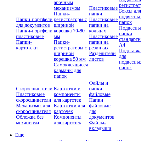
арочным
регистрат
механизмом
Пластиковые
Боксы для
Папки-
папки
подвесны
Папки-портфели
регистраторы с
Пластиковые
папок
для документов
шириной
папки на
Подвесны
Папки-портфели
корешка 70-80
кольцах
папки
пластиковые
мм
Пластиковые
стандарт
Папки-
Папки-
папки на
А4
картотеки
регистраторы с
резинках
Подставк
шириной
Разделители
для
корешка 50 мм
листов
подвесны
Самоклеящиеся
папок
карманы для
папок
Файлы и
Скоросшиватели
Картотеки и
папки
Пластиковые
компоненты
файловые
скоросшиватели
для картотек
Папки
Механизмы для
Картотеки для
файловые
скоросшивателя
карточек
для
Обложка без
Компоненты
документов
механизма
для картотек
Файлы-
вкладыши
Еще