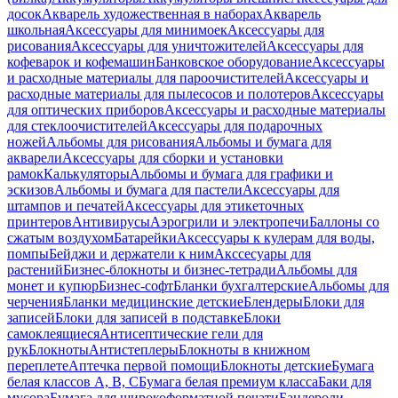
досок
Акварель художественная в наборах
Акварель
школьная
Аксессуары для минимоек
Аксессуары для
рисования
Аксессуары для уничтожителей
Аксессуары для
кофеварок и кофемашин
Банковское оборудование
Аксессуары
и расходные материалы для пароочистителей
Аксессуары и
расходные материалы для пылесосов и полотеров
Аксессуары
для оптических приборов
Аксессуары и расходные материалы
для стеклоочистителей
Аксессуары для подарочных
ножей
Альбомы для рисования
Альбомы и бумага для
акварели
Аксессуары для сборки и установки
рамок
Калькуляторы
Альбомы и бумага для графики и
эскизов
Альбомы и бумага для пастели
Аксессуары для
штампов и печатей
Аксессуары для этикеточных
принтеров
Антивирусы
Аэрогрили и электропечи
Баллоны со
сжатым воздухом
Батарейки
Аксессуары к кулерам для воды,
помпы
Бейджи и держатели к ним
Акссесуары для
растений
Бизнес-блокноты и бизнес-тетради
Альбомы для
монет и купюр
Бизнес-софт
Бланки бухгалтерские
Альбомы для
черчения
Бланки медицинские детские
Блендеры
Блоки для
записей
Блоки для записей в подставке
Блоки
самоклеящиеся
Антисептические гели для
рук
Блокноты
Антистеплеры
Блокноты в книжном
переплете
Аптечка первой помощи
Блокноты детские
Бумага
белая классов А, В, С
Бумага белая премиум класса
Баки для
мусора
Бумага для широкоформатной печати
Бандероли,