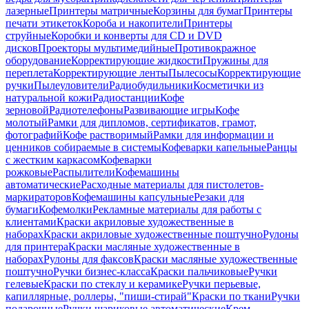
лазерные
Принтеры матричные
Корзины для бумаг
Принтеры
печати этикеток
Короба и накопители
Принтеры
струйные
Коробки и конверты для CD и DVD
дисков
Проекторы мультимедийные
Противокражное
оборудование
Корректирующие жидкости
Пружины для
переплета
Корректирующие ленты
Пылесосы
Корректирующие
ручки
Пылеуловители
Радиобудильники
Косметички из
натуральной кожи
Радиостанции
Кофе
зерновой
Радиотелефоны
Развивающие игры
Кофе
молотый
Рамки для дипломов, сертификатов, грамот,
фотографий
Кофе растворимый
Рамки для информации и
ценников собираемые в системы
Кофеварки капельные
Ранцы
с жестким каркасом
Кофеварки
рожковые
Распылители
Кофемашины
автоматические
Расходные материалы для пистолетов-
маркираторов
Кофемашины капсульные
Резаки для
бумаги
Кофемолки
Рекламные материалы для работы с
клиентами
Краски акриловые художественные в
наборах
Краски акриловые художественные поштучно
Рулоны
для принтера
Краски масляные художественные в
наборах
Рулоны для факсов
Краски масляные художественные
поштучно
Ручки бизнес-класса
Краски пальчиковые
Ручки
гелевые
Краски по стеклу и керамике
Ручки перьевые,
капиллярные, роллеры, "пиши-стирай"
Краски по ткани
Ручки
подарочные
Ручки шариковые автоматические
Крем