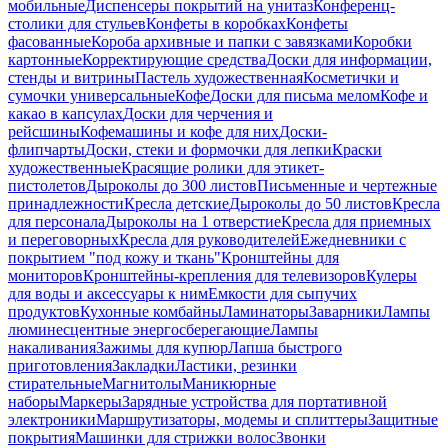
мобильные
Диспенсеры покрытий на унитаз
Конференц-
столики для стульев
Конфеты в коробках
Конфеты
фасованные
Короба архивные и папки с завязками
Коробки
картонные
Корректирующие средства
Доски для информации,
стенды и витрины
Пастель художественная
Косметички и
сумочки универсальные
Кофе
Доски для письма мелом
Кофе и
какао в капсулах
Доски для черчения и
рейсшины
Кофемашины и кофе для них
Доски-
флипчарты
Доски, стеки и формочки для лепки
Краски
художественные
Красящие ролики для этикет-
пистолетов
Дыроколы до 300 листов
Письменные и чертежные
принадлежности
Кресла детские
Дыроколы до 50 листов
Кресла
для персонала
Дыроколы на 1 отверстие
Кресла для приемных
и переговорных
Кресла для руководителей
Ежедневники с
покрытием "под кожу и ткань"
Кронштейны для
мониторов
Кронштейны-крепления для телевизоров
Кулеры
для воды и аксессуары к ним
Емкости для сыпучих
продуктов
Кухонные комбайны
Ламинаторы
Заварники
Лампы
люминесцентные энергосберегающие
Лампы
накаливания
Зажимы для купюр
Лапша быстрого
приготовления
Закладки
Ластики, резинки
стирательные
Магнитолы
Маникюрные
наборы
Маркеры
Зарядные устройства для портативной
электроники
Маршрутизаторы, модемы и сплиттеры
Защитные
покрытия
Машинки для стрижки волос
Звонки