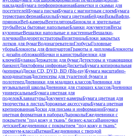
накладки
Бумага перфорированная
Банкетки и скамьи для
посетителей
Бумага писчая
Бумага с магнитным слоем
Бумага
термотрансферная
Бахилы
Бумага цветная
Бейджи
Вазы
Вафли,
пряники
Веб-камеры
Вентиляторы
Бинокли и зрительные
трубы
Весы бытовые напольные
Бланки документов
Весы
кухонные
Вешалки напольные и настенные
Вешалки-
плечики
Видеорегистраторы
Визитницы
Блоки закрытых
лотков для бумаг
Водонагреватели
Глобусы
Головные
уборы
Блокноты для флипчартов
Грамоты и дипломы
Блокноты
с дизайн-обложкой
Бочки и канистры
Брелоки для
ключей
Булавки
Держатели для бумаг
Детекторы и упаковщики
банкнот
Диктофоны цифровые
Дискеты
Бумага копировальная
(копирка)
Диски CD, DVD, BD (Blu-ray)
Бумага масштабно-
координатная
Диспенсеры для туалетной бумаги и
полотенец
Дневники для младших классов
Дневники для
музыкальной школы
Дневники для старших классов
Дневники
универсальные
Бумага цветная для
поделок
Клавиатуры
Документ-камеры
Бумага цветная для
творчества в листах
Дорожные аксессуары
Бумага цветная
крепированная
Доски для письма и информации
Бумага
цветная форматная в наборах
Дыроколы
Ежедневники с
покрытием "под кожу и ткань" бизнес-класса
Ванночки
детские
Ежедневники с покрытием "под кожу и ткань"
премиум-класса
Ватман
Ежедневники с твердой