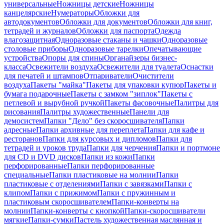
универсальные
Ножницы детские
Ножницы
канцелярские
Нумераторы
Обложки для
автодокументов
Обложки для документов
Обложки для книг,
тетрадей и журналов
Обложки для паспорта
Одежда
влагозащитная
Одноразовые стаканы и чашки
Одноразовые
столовые приборы
Одноразовые тарелки
Опечатывающие
устройства
Опоры для спины
Органайзеры бизнес-
класса
Освежители воздуха
Освежители для туалета
Оснастки
для печатей и штампов
Отпариватели
Очистители
воздуха
Пакеты "майка"
Пакеты для упаковки купюр
Пакеты и
бумага подарочные
Пакеты с замком "зиплок"
Пакеты с
петлевой и вырубной ручкой
Пакеты фасовочные
Палитры для
рисования
Палитры художественные
Панели для
демосистем
Папки "Дело" без скоросшивателя
Папки
адресные
Папки архивные для переплета
Папки для кафе и
ресторанов
Папки для курсовых и дипломов
Папки для
тетрадей и уроков труда
Папки для черчения
Папки и портмоне
для CD и DVD дисков
Папки из кожи
Папки
перфорированные
Папки перфорированные
специальные
Папки пластиковые на молнии
Папки
пластиковые с отделениями
Папки с завязками
Папки с
клипом
Папки с прижимом
Папки с пружинным и
пластиковым скоросшивателем
Папки-конверты на
молнии
Папки-конверты с кнопкой
Папки-скоросшиватели
мягкие
Папки-сумки
Пастель художественная маслянная и