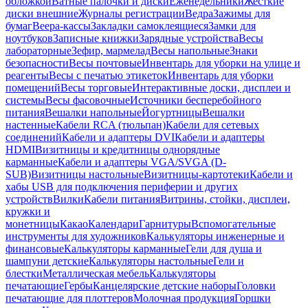
обложкой
Ватные палочки и диски
Еженедельники
Жесткие
диски внешние
Журналы регистрации
Ведра
Зажимы для
бумаг
Веера-кассы
Закладки самоклеящиеся
Замки для
ноутбуков
Записные книжки
Зарядные устройства
Весы
лабораторные
Зефир, мармелад
Весы напольные
Знаки
безопасности
Весы почтовые
Инвентарь для уборки на улице и
реагенты
Весы с печатью этикеток
Инвентарь для уборки
помещений
Весы торговые
Интерактивные доски, дисплеи и
системы
Весы фасовочные
Источники бесперебойного
питания
Вешалки напольные
Йогуртницы
Вешалки
настенные
Кабели RCA (тюльпан)
Кабели для сетевых
соединений
Кабели и адаптеры DVI
Кабели и адаптеры
HDMI
Визитницы и кредитницы однорядные
карманные
Кабели и адаптеры VGA/SVGA (D-
SUB)
Визитницы настольные
Визитницы-картотеки
Кабели и
хабы USB для подключения периферии и других
устройств
Вилки
Кабели питания
Витрины, стойки, дисплеи,
кружки и
монетницы
Какао
Календари
Гарнитуры
Вспомогательные
инструменты для художников
Калькуляторы инженерные и
финансовые
Калькуляторы карманные
Гели для душа и
шампуни детские
Калькуляторы настольные
Гели и
блестки
Металлическая мебель
Калькуляторы
печатающие
Гербы
Канцелярские детские наборы
Головки
печатающие для плоттеров
Молочная продукция
Горшки