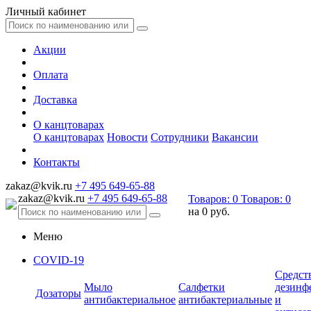
Личный кабинет
Акции
Оплата
Доставка
О канцтоварах
О канцтоварах
Новости
Сотрудники
Вакансии
Контакты
zakaz@kvik.ru
+7 495 649-65-88
zakaz@kvik.ru
+7 495 649-65-88
Товаров:
0
Товаров:
0
на
0 руб.
Меню
COVID-19
Средст
Мыло
Салфетки
дезинф
Дозаторы
антибактериальное
антибактериальные
и