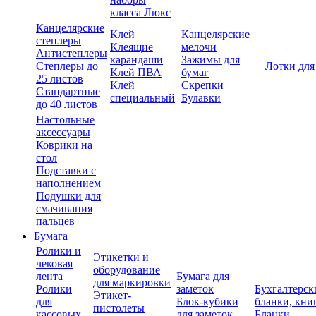
класса Люкс
Канцелярские
Клей
Канцелярские
степлеры
Клеящие
мелочи
Антистеплеры
карандаши
Зажимы для
Степлеры до
Лотки для
Клей ПВА
бумаг
25 листов
Клей
Скрепки
Стандартные
специальный
Булавки
до 40 листов
Настольные
аксессуары
Коврики на
стол
Подставки с
наполнением
Подушки для
смачивания
пальцев
Бумага
Ролики и
Этикетки и
чековая
оборудование
лента
Бумага для
для маркировки
Ролики
заметок
Бухгалтерск
Этикет-
для
Блок-кубики
бланки, кни
пистолеты
кассовых
для заметок
Бланки