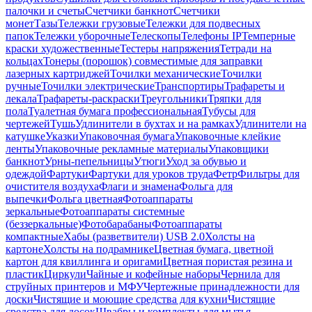
палочки и счеты
Счетчики банкнот
Счетчики
монет
Тазы
Тележки грузовые
Тележки для подвесных
папок
Тележки уборочные
Телескопы
Телефоны IP
Темперные
краски художественные
Тестеры напряжения
Тетради на
кольцах
Тонеры (порошок) совместимые для заправки
лазерных картриджей
Точилки механические
Точилки
ручные
Точилки электрические
Транспортиры
Трафареты и
лекала
Трафареты-раскраски
Треугольники
Тряпки для
пола
Туалетная бумага профессиональная
Тубусы для
чертежей
Тушь
Удлинители в бухтах и на рамках
Удлинители на
катушке
Указки
Упаковочная бумага
Упаковочные клейкие
ленты
Упаковочные рекламные материалы
Упаковщики
банкнот
Урны-пепельницы
Утюги
Уход за обувью и
одеждой
Фартуки
Фартуки для уроков труда
Фетр
Фильтры для
очистителя воздуха
Флаги и знамена
Фольга для
выпечки
Фольга цветная
Фотоаппараты
зеркальные
Фотоаппараты системные
(беззеркальные)
Фотобарабаны
Фотоаппараты
компактные
Хабы (разветвители) USB 2.0
Холсты на
картоне
Холсты на подрамнике
Цветная бумага, цветной
картон для квиллинга и оригами
Цветная пористая резина и
пластик
Циркули
Чайные и кофейные наборы
Чернила для
струйных принтеров и МФУ
Чертежные принадлежности для
доски
Чистящие и моющие средства для кухни
Чистящие
средства для досок
Швабры и комплекты для мытья