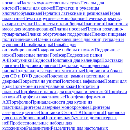
восковая
Пастель художественная сухая
Пеналы для
кистей
Пеналы для ключей
Перчатки и рукавицы
хлопчатобумажные
Перчатки латексные и резиновые
Перья
плакатные
Печати круглые самонаборные
Печенье, крекеры,
сухари и сушки
Планшеты и клипборды
Пластилин
Пластичная
масса для моделирования
Платки носовые
Пленки воздушно-
пузырчатые
Пленки оберточные подарочные
Пленки пищевые
полиэтиленовые
Пленки самоклеящиеся для книг, тетрадей и
журналов
Пломбираторы
Пломбы для
опломбирования
Подарочные наборы с ножом
Подарочные
ножи
Подвесные папки Foolscap
Подвесные папки
А4
Подгузники
Подносы
Подставки для календаря
Подставки
для книг
Подставки для ног
Подставки для подвесных
папок
Подставки для скрепок магнитные
Подставки и боксы
для CD и DVD дисков
Подставки, рамки настенные и
дверные
Покрытия на унитаз
Полотенца вафельные
Помпы для
воды
Портмоне из натуральной кожи
Портреты и
плакаты
Портфели и папки для рисунков и чертежей
Портфели
из кожи
Портфели пластиковые
Портфели форматов
А3
Портфолио
Принадлежности для кухни из
пластика
Принтеры лазерные монохромные
Принтеры
лазерные цветные
Приставки Смарт-ТВ
Прищепки
Проволока
для опломбирования
Протирочная бумага и диспенсеры к
ней
Профессиональные наборы для
художников
Разделители
Разделители для настольных