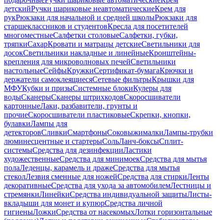
детский
Ручки шариковые неавтоматические
Крем для
рук
Рюкзаки для начальной и средней школы
Рюкзаки для
старшеклассников и студентов
Кресла для посетителей
многоместные
Салфетки столовые
Салфетки, губки,
тряпки
Сахар
Кровати и матрацы детские
Светильники для
досок
Светильники накладные и линейные
Кронштейны-
крепления для микроволновых печей
Светильники
настольные
Сейфы
Кружки
Сертификат-бумага
Крючки и
держатели самоклеящиеся
Сетевые фильтры
Крышки для
МФУ
Кубки и призы
Системные блоки
Кулеры для
воды
Сканеры
Сканеры штрихкодов
Скоросшиватели
картонные
Лаки, разбавители, грунты и
прочие
Скоросшиватели пластиковые
Скрепки, кнопки,
булавки
Лампы для
детекторов
Сливки
Смартфоны
Соковыжималки
Лампы-трубки
люминесцентные и стартеры
Соль
Ланч-боксы
Сплит-
системы
Средства для дезинфекции
Ластики
художественные
Средства для минимоек
Средства для мытья
пола
Леденцы, карамель и драже
Средства для мытья
стекол
Лезвия сменные для ножей
Средства для стирки
Ленты
декоративные
Средства для ухода за автомобилем
Лестницы и
стремянки
Линейки
Средства индивидуальной защиты
Листы-
вкладыши для монет и купюр
Средства личной
гигиены
Ложки
Средства от насекомых
Лотки горизонтальные