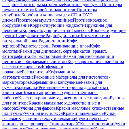
лазерные
Принтеры матричные
Корзины для бумаг
Принтеры
печати этикеток
Короба и накопители
Принтеры
струйные
Коробки и конверты для CD и DVD
дисков
Проекторы мультимедийные
Противокражное
оборудование
Корректирующие жидкости
Пружины для
переплета
Корректирующие ленты
Пылесосы
Корректирующие
ручки
Пылеуловители
Радиобудильники
Косметички из
натуральной кожи
Радиостанции
Кофе
зерновой
Радиотелефоны
Развивающие игры
Кофе
молотый
Рамки для дипломов, сертификатов, грамот,
фотографий
Кофе растворимый
Рамки для информации и
ценников собираемые в системы
Кофеварки капельные
Ранцы
с жестким каркасом
Кофеварки
рожковые
Распылители
Кофемашины
автоматические
Расходные материалы для пистолетов-
маркираторов
Кофемашины капсульные
Резаки для
бумаги
Кофемолки
Рекламные материалы для работы с
клиентами
Краски акриловые художественные в
наборах
Краски акриловые художественные поштучно
Рулоны
для принтера
Краски масляные художественные в
наборах
Рулоны для факсов
Краски масляные художественные
поштучно
Ручки бизнес-класса
Краски пальчиковые
Ручки
гелевые
Краски по стеклу и керамике
Ручки перьевые,
капиллярные, роллеры, "пиши-стирай"
Краски по ткани
Ручки
подарочные
Ручки шариковые автоматические
Крем