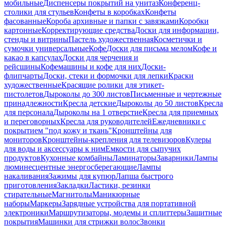
мобильные
Диспенсеры покрытий на унитаз
Конференц-
столики для стульев
Конфеты в коробках
Конфеты
фасованные
Короба архивные и папки с завязками
Коробки
картонные
Корректирующие средства
Доски для информации,
стенды и витрины
Пастель художественная
Косметички и
сумочки универсальные
Кофе
Доски для письма мелом
Кофе и
какао в капсулах
Доски для черчения и
рейсшины
Кофемашины и кофе для них
Доски-
флипчарты
Доски, стеки и формочки для лепки
Краски
художественные
Красящие ролики для этикет-
пистолетов
Дыроколы до 300 листов
Письменные и чертежные
принадлежности
Кресла детские
Дыроколы до 50 листов
Кресла
для персонала
Дыроколы на 1 отверстие
Кресла для приемных
и переговорных
Кресла для руководителей
Ежедневники с
покрытием "под кожу и ткань"
Кронштейны для
мониторов
Кронштейны-крепления для телевизоров
Кулеры
для воды и аксессуары к ним
Емкости для сыпучих
продуктов
Кухонные комбайны
Ламинаторы
Заварники
Лампы
люминесцентные энергосберегающие
Лампы
накаливания
Зажимы для купюр
Лапша быстрого
приготовления
Закладки
Ластики, резинки
стирательные
Магнитолы
Маникюрные
наборы
Маркеры
Зарядные устройства для портативной
электроники
Маршрутизаторы, модемы и сплиттеры
Защитные
покрытия
Машинки для стрижки волос
Звонки