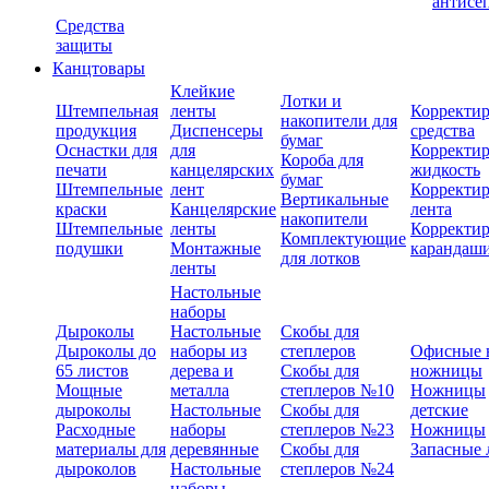
антисе
Средства
защиты
Канцтовары
Клейкие
Лотки и
Штемпельная
ленты
Корректи
накопители для
продукция
Диспенсеры
средства
бумаг
Оснастки для
для
Корректи
Короба для
печати
канцелярских
жидкость
бумаг
Штемпельные
лент
Корректи
Вертикальные
краски
Канцелярские
лента
накопители
Штемпельные
ленты
Корректи
Комплектующие
подушки
Монтажные
карандаш
для лотков
ленты
Настольные
наборы
Дыроколы
Настольные
Скобы для
Дыроколы до
наборы из
степлеров
Офисные 
65 листов
дерева и
Скобы для
ножницы
Мощные
металла
степлеров №10
Ножницы
дыроколы
Настольные
Скобы для
детские
Расходные
наборы
степлеров №23
Ножницы
материалы для
деревянные
Скобы для
Запасные 
дыроколов
Настольные
степлеров №24
наборы