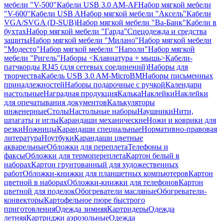
мебели "V-500"
Кабели USB 3.0 AM-AF
Набор мягкой мебели
"V-600"
Кабели USB A
Набор мягкой мебели "Аксель"
Кабели
VGA/SVGA (D-SUB)
Набор мягкой мебели "Ва-Банк"
Кабели в
бухтах
Набор мягкой мебели "Гарда"
Спецодежда и средства
защиты
Набор мягкой мебели "Милано"
Набор мягкой мебели
"Модесто"
Набор мягкой мебели "Наполи"
Набор мягкой
мебели "Ригель"
Наборы <Клавиатура + мышь>
Кабели-
патчкорды RJ45 (для сетевых соединений)
Наборы для
творчества
Кабель USB 3.0 AM-MicroBM
Наборы письменных
принадлежностей
Наборы подарочные с ручкой
Календари
настольные
Наградная продукция
Калька
Наклейки
Наклейки
для опечатывания документов
Калькуляторы
инженерные
Столы
Настольные наборы
Наушники
Нити,
шпагаты и иглы
Карандаши механические
Ножи и коврики для
резки
Ножницы
Карандаши специальные
Нормативно-правовая
литература
Ноутбуки
Карандаши цветные
акварельные
Обложки для переплета
Телефоны и
факсы
Обложки для термопереплета
Картон белый в
наборах
Картон грунтованный для художественных
работ
Обложки-книжки для планшетных компьютеров
Картон
цветной в наборах
Обложки-книжки для телефонов
Картон
цветной для поделок
Обогреватели масляные
Обогреватели-
конвекторы
Картофельное пюре быстрого
приготовления
Одежда зимняя
Картридеры
Одежда
летняя
Картриджи аэрозольные
Одежда