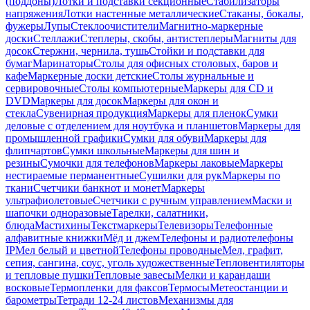
(поддоны)
Лотки и подставки секционные
Стабилизаторы
напряжения
Лотки настенные металлические
Стаканы, бокалы,
фужеры
Лупы
Стеклоочистители
Магнитно-маркерные
доски
Стеллажи
Степлеры, скобы, антистеплеры
Магниты для
досок
Стержни, чернила, тушь
Стойки и подставки для
бумаг
Маринаторы
Столы для офисных столовых, баров и
кафе
Маркерные доски детские
Столы журнальные и
сервировочные
Столы компьютерные
Маркеры для CD и
DVD
Маркеры для досок
Маркеры для окон и
стекла
Сувенирная продукция
Маркеры для пленок
Сумки
деловые с отделением для ноутбука и планшетов
Маркеры для
промышленной графики
Сумки для обуви
Маркеры для
флипчартов
Сумки школьные
Маркеры для шин и
резины
Сумочки для телефонов
Маркеры лаковые
Маркеры
нестираемые перманентные
Сушилки для рук
Маркеры по
ткани
Счетчики банкнот и монет
Маркеры
ультрафиолетовые
Счетчики с ручным управлением
Маски и
шапочки одноразовые
Тарелки, салатники,
блюда
Мастихины
Текстмаркеры
Телевизоры
Телефонные
алфавитные книжки
Мёд и джем
Телефоны и радиотелефоны
IP
Мел белый и цветной
Телефоны проводные
Мел, графит,
сепия, сангина, соус, уголь художественные
Тепловентиляторы
и тепловые пушки
Тепловые завесы
Мелки и карандаши
восковые
Термопленки для факсов
Термосы
Метеостанции и
барометры
Тетради 12-24 листов
Механизмы для