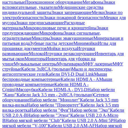
настольные
Проекционное оборудование
Мегафоны
Знаки
вспомогательные, указатели
Медицинские средства
индивидуальной защиты
Знаки запрещающие
Мелки
Знаки по
электробезопасности
Знаки пожарной безопасности
Мешки для
мусора
Знаки предписывающие
Расходные
материалы
Микроволновые печи и кронштейны
Знаки
предупреждающие
Микрофоны
Знаки сигнальные,
оградительные
Миксеры
Знаки эвакуационные
Минеральная и
питьевая вода
Зубные пасты детские
Минимойки
Иглы для
прошивки документов
Мойки воздуха
Игрушки
развивающие
Молоко
Игрушки релаксирующие
Инвентарь для
мытья окон
Мониторы
Инвентарь для уборки на
улице
Музыкальные центры
Мультиварки
МФУ лазерные
МФУ
струйные
Кабели 3xRCA (тюльпан)
Мыло и диспенсеры,
антисептические гели
Кабели DVI-D Dual Link
Мыши
беспроводные компьютерные
Кабели HDMI A - A
Мыши
проводные компьютерные
Кабели HDMI A -
C(mini)
Мясорубки
Кабели HDMI-A - DVI-D
Набор мебели
"Канц"
Кабели Jack 3.5 mm - 2xRCA (тюльпан)
Сетевое
оборудование
Набор мебели "Монолит"
Кабели Jack 3.5 mm
вилка-вилка
Набор мебели "Приоритет"
Кабели Jack 3.5 mm
вилка-розетка
Набор мебели "Фея"
Набор мебели "Эко"
Кабели
USB 2.0 A-B
Набор мебели "Этюд"
Кабели USB 2.0 A-Micro
B
Набор мягкой мебели "Club"
Кабели USB 2.0 A-Mini 5P
Набор
мягкой мебели "V-100"
Кабели USB 2.0 AM-AF
Набор мягкой