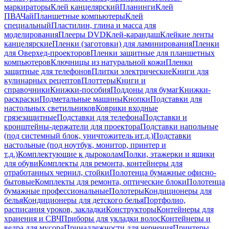
маркираторы
Клей канцелярский
Планинги
Клей
ПВА
Чай
Планшетные компьютеры
Клей
специальный
Пластилин, глина и масса для
моделирования
Плееры DVD
Клей-карандаш
Клейкие ленты
канцелярские
Пленки (заготовки) для ламинирования
Пленки
для Оверхед-проекторов
Пленки защитные для планшетных
компьютеров
Ключницы из натуральной кожи
Пленки
защитные для телефонов
Плитки электрические
Книги для
кулинарных рецептов
Плоттеры
Книги и
справочники
Книжки-пособия
Поддоны для бумаг
Книжки-
раскраски
Подметальные машины
Кнопки
Подставки для
настольных светильников
Коврики входные
грязезащитные
Подставки для телефона
Подставки и
кронштейны-держатели для проектора
Подставки напольные
(под системный блок, уничтожитель ит.д.)
Подставки
настольные (под ноутбук, монитор, принтер и
т.д.)
Комплектующие к дыроколам
Полки, этажерки и ящики
для обуви
Комплекты для ремонта, контейнеры для
отработанных чернил, стойки
Полотенца бумажные офисно-
бытовые
Комплекты для ремонта, оптические блоки
Полотенца
бумажные профессиональные
Полотеры
Кондиционеры для
белья
Кондиционеры для детского белья
Портфолио,
расписания уроков, закладки
Конструкторы
Контейнеры для
хранения и СВЧ
Приборы для укладки волос
Контейнеры и
ведра для мусора
Принадлежности для черчения
Принтеры