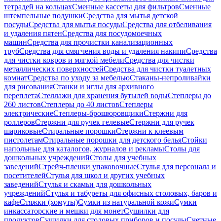
тетрадей на кольцах
Сменные кассеты для фильтров
Сменные
штемпельные подушки
Средства для мытья детской
посуды
Средства для мытья посуды
Средства для отбеливания
и удаления пятен
Средства для посудомоечных
машин
Средства для прочистки канализационных
труб
Средства для смягчения воды и удаления накипи
Средства
для чистки ковров и мягкой мебели
Средства для чистки
металлических поверхностей
Средства для чистки туалетных
комнат
Средства по уходу за мебелью
Стаканы-непроливайки
для рисования
Станки и иглы для архивного
переплета
Стеллажи для хранения бутылей воды
Степлеры до
260 листов
Степлеры до 40 листов
Степлеры
электрические
Степлеры-брошюровщики
Стержни для
роллеров
Стержни для ручек гелевые
Стержни для ручек
шариковые
Стиральные порошки
Стержни к клеевым
пистолетам
Стиральные порошки для детского белья
Стойки
напольные для каталогов, журналов и рекламы
Столы для
дошкольных учреждений
Столы для учебных
заведений
Стрейч-пленки упаковочные
Стулья для персонала и
посетителей
Стулья для школ и других учебных
заведений
Стулья и скамьи для дошкольных
учреждений
Стулья и табуреты для офисных столовых, баров и
кафе
Стяжки (хомуты)
Сумки из натуральной кожи
Сумки
инкассаторские и мешки для монет
Сушилки для
продуктов
Сушилки для столовых приборов и посуды
Счетные