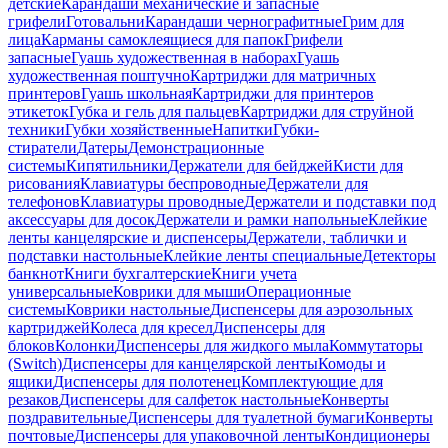
детские
Карандаши механические и запасные
грифели
Готовальни
Карандаши чернографитные
Грим для
лица
Карманы самоклеящиеся для папок
Грифели
запасные
Гуашь художественная в наборах
Гуашь
художественная поштучно
Картриджи для матричных
принтеров
Гуашь школьная
Картриджи для принтеров
этикеток
Губка и гель для пальцев
Картриджи для струйной
техники
Губки хозяйственные
Напитки
Губки-
стиратели
Датеры
Демонстрационные
системы
Кипятильники
Держатели для бейджей
Кисти для
рисования
Клавиатуры беспроводные
Держатели для
телефонов
Клавиатуры проводные
Держатели и подставки под
аксессуары для досок
Держатели и рамки напольные
Клейкие
ленты канцелярские и диспенсеры
Держатели, таблички и
подставки настольные
Клейкие ленты специальные
Детекторы
банкнот
Книги бухгалтерские
Книги учета
универсальные
Коврики для мыши
Операционные
системы
Коврики настольные
Диспенсеры для аэрозольных
картриджей
Колеса для кресел
Диспенсеры для
блоков
Колонки
Диспенсеры для жидкого мыла
Коммутаторы
(Switch)
Диспенсеры для канцелярской ленты
Комоды и
ящики
Диспенсеры для полотенец
Комплектующие для
резаков
Диспенсеры для салфеток настольные
Конверты
поздравительные
Диспенсеры для туалетной бумаги
Конверты
почтовые
Диспенсеры для упаковочной ленты
Кондиционеры