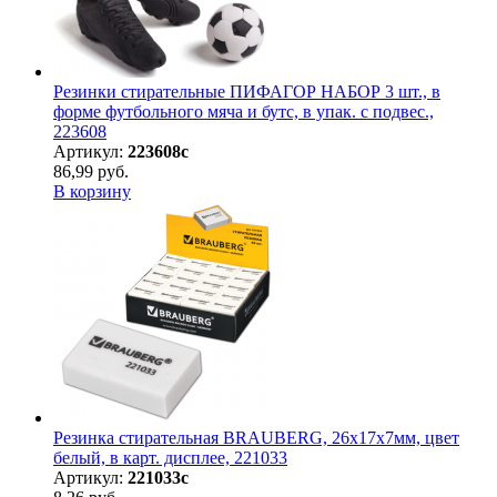
Резинки стирательные ПИФАГОР НАБОР 3 шт., в
форме футбольного мяча и бутс, в упак. с подвес.,
223608
Артикул:
223608с
86,99 руб.
В корзину
Резинка стирательная BRAUBERG, 26х17х7мм, цвет
белый, в карт. дисплее, 221033
Артикул:
221033с