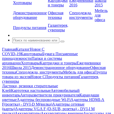
Картриджи
Ежедневники
Школа
Хозтовары
и тонеры
2016
2015
Мебель
Демонстрационное
Офисная
Спецодежда,
для
оборудование
техника
инструменты
офиса
Галантерея,
Продукты питания
сувениры
Главная
Каталог
Новое С
COVID-19
Канцтовары
Бумага
Письменные
принадлежности
Папки и системы
архивации
Хозтовары
Картриджи и тонеры
Ежедневники
2016
Школа 2015
Демонстрационное оборудование
Офисная
техника
Спецодежда, инструменты
Мебель для офиса
Группа
товара из экселя
Новое С
Продукты питания
Галантерея,
сувениры
Ластики, резинки стирательные
Клей
Картотеки настольные
Автомобильный
инвентарь
Авторазветвители прикуривателя
Карандаши
цветные
Адаптеры беспроводные Wi-Fi
Адаптеры HDMI-A
F(розетка) - DVI-D M(вилка)
Адаптеры сетевые
(карты)
Адаптеры VGA F (D-SUB, розетка) - DVI-I M
(вилка)
Аккумуляторы
Аккумуляторы внешние
Аксессуары для