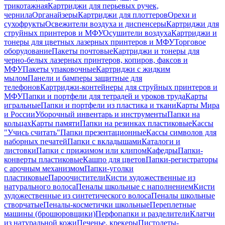
трикотажная
Картриджи для перьевых ручек,
чернила
Органайзеры
Картриджи для плоттеров
Орехи и
сухофрукты
Освежители воздуха и диспенсеры
Картриджи для
струйных принтеров и МФУ
Осушители воздуха
Картриджи и
тонеры для цветных лазерных принтеров и МФУ
Торговое
оборудование
Пакеты почтовые
Картриджи и тонеры для
черно-белых лазерных принтеров, копиров, факсов и
МФУ
Пакеты упаковочные
Картриджи с жидким
мылом
Панели и бамперы защитные для
телефонов
Картриджи-контейнеры для струйных принтеров и
МФУ
Папки и портфели для тетрадей и уроков труда
Карты
игральные
Папки и портфели из пластика и ткани
Карты Мира
и России
Уборочный инвентарь и инструменты
Папки на
кольцах
Карты памяти
Папки на резинках пластиковые
Кассы
"Учись считать"
Папки презентационные
Кассы символов для
наборных печатей
Папки с вкладышами
Каталоги и
листовки
Папки с прижимом или клипом
Кафедры
Папки-
конверты пластиковые
Кашпо для цветов
Папки-регистраторы
с арочным механизмом
Папки-уголки
пластиковые
Пароочистители
Кисти художественные из
натурального волоса
Пеналы школьные с наполнением
Кисти
художественные из синтетического волоса
Пеналы школьные
створчатые
Пеналы-косметички школьные
Переплетные
машины (брошюровщики)
Перфопапки и разделители
Клатчи
из натуральной кожи
Печенье, крекеры
Пистолеты-