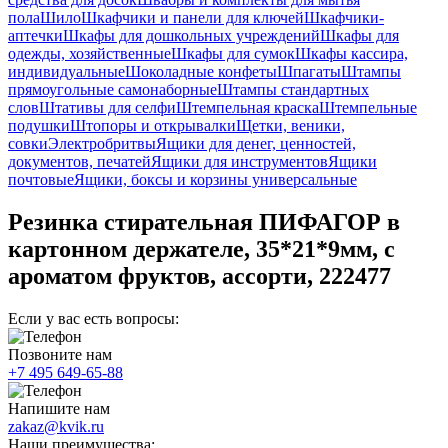
пола
Шило
Шкафчики и панели для ключей
Шкафчики-
аптечки
Шкафы для дошкольных учреждений
Шкафы для
одежды, хозяйственные
Шкафы для сумок
Шкафы кассира,
индивидуальные
Шоколадные конфеты
Шпагаты
Штампы
прямоугольные самонаборные
Штампы стандартных
слов
Штативы для селфи
Штемпельная краска
Штемпельные
подушки
Штопоры и открывалки
Щетки, веники,
совки
Электробритвы
Ящики для денег, ценностей,
документов, печатей
Ящики для инструментов
Ящики
почтовые
Ящики, боксы и корзины универсальные
Резинка стирательная ПИФАГОР в
картонном держателе, 35*21*9мм, с
ароматом фруктов, ассорти, 222477
Если у вас есть вопросы:
Позвоните нам
+7 495 649-65-88
Напишите нам
zakaz@kvik.ru
Наши преимущества: