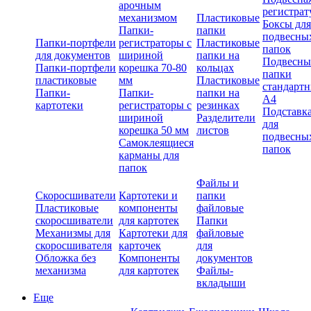
арочным
регистрат
механизмом
Пластиковые
Боксы для
Папки-
папки
подвесны
Папки-портфели
регистраторы с
Пластиковые
папок
для документов
шириной
папки на
Подвесны
Папки-портфели
корешка 70-80
кольцах
папки
пластиковые
мм
Пластиковые
стандарт
Папки-
Папки-
папки на
А4
картотеки
регистраторы с
резинках
Подставк
шириной
Разделители
для
корешка 50 мм
листов
подвесны
Самоклеящиеся
папок
карманы для
папок
Файлы и
Скоросшиватели
Картотеки и
папки
Пластиковые
компоненты
файловые
скоросшиватели
для картотек
Папки
Механизмы для
Картотеки для
файловые
скоросшивателя
карточек
для
Обложка без
Компоненты
документов
механизма
для картотек
Файлы-
вкладыши
Еще