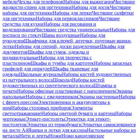
мебели
Чехлы для телефонов
Наборы для выжигания
Чистящие
жидкости-спреи для оргтехники
Наборы для досок
Чистящие
наборы для оргтехники
Наборы для лепки
Чистящие салфетки
для оргтехники
Наборы для первоклассников
Чистящие
средства для кухни
Наборы для рисования и
моделирования
Чистящие средства универсальные
Наборы для
росписи по стеклу
Шары воздушные
Наборы для
рукоделия
Шкафчики для ключей, аптечки, почтовые ящики,
лотки
Наборы для специй, доски разделочные
Шкафы для
документов
Шкафы для сумок, одежды и
индивидуальные
Наборы для творчества с
пластилином
Шкафы и тумбы для картотек
Наборы запасных
грифелей для циркулей
Шкафы тканевые для
одежды
Школьные журналы
Наборы кистей художественных
из натурального волоса
Шоколад
Наборы кистей
художественных из синтетического волоса
Штампы и
печати
Наборы офисные пластиковые с наполнением
Экраны
напольные
Наборы с ежедневником
Экраны настенные
Наборы
с френч-прессом
Электровеники и аккумуляторы к
ним
Наборы столовых приборов
Элементы
светоотражающие
Наборы цветной бумаги и картона
Наборы
чертежные
Этикет-пистолеты
Этикетки для этикет-
пистолетов
Этикетки из термобумаги
Этикетки самоклеящиеся
на листе А4
Ящики и лотки для кассира
Настольные наборы из
металла
Нити и ленты
Ножи
Ножи канцелярские