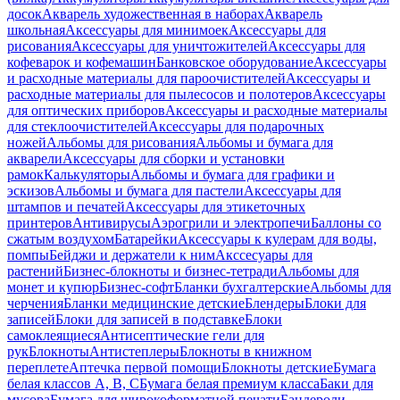
досок
Акварель художественная в наборах
Акварель
школьная
Аксессуары для минимоек
Аксессуары для
рисования
Аксессуары для уничтожителей
Аксессуары для
кофеварок и кофемашин
Банковское оборудование
Аксессуары
и расходные материалы для пароочистителей
Аксессуары и
расходные материалы для пылесосов и полотеров
Аксессуары
для оптических приборов
Аксессуары и расходные материалы
для стеклоочистителей
Аксессуары для подарочных
ножей
Альбомы для рисования
Альбомы и бумага для
акварели
Аксессуары для сборки и установки
рамок
Калькуляторы
Альбомы и бумага для графики и
эскизов
Альбомы и бумага для пастели
Аксессуары для
штампов и печатей
Аксессуары для этикеточных
принтеров
Антивирусы
Аэрогрили и электропечи
Баллоны со
сжатым воздухом
Батарейки
Аксессуары к кулерам для воды,
помпы
Бейджи и держатели к ним
Акссесуары для
растений
Бизнес-блокноты и бизнес-тетради
Альбомы для
монет и купюр
Бизнес-софт
Бланки бухгалтерские
Альбомы для
черчения
Бланки медицинские детские
Блендеры
Блоки для
записей
Блоки для записей в подставке
Блоки
самоклеящиеся
Антисептические гели для
рук
Блокноты
Антистеплеры
Блокноты в книжном
переплете
Аптечка первой помощи
Блокноты детские
Бумага
белая классов А, В, С
Бумага белая премиум класса
Баки для
мусора
Бумага для широкоформатной печати
Бандероли,