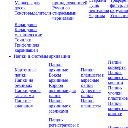
Стержни
Трафаре
Маркеры для
принадлежностей
Тушь
фигур, л
досок
Ручки со
чертежная
окружно
Текстовыделители
стираемыми
Чернила
Угольни
чернилами
Карандаши
Карандаши
механические
Точилки
Грифели для
карандашей
Папки и системы архивации
Папки-
Папки
конверты
Картонные
архивные
Папки
Папки-
папки
Боксы
планшеты и
конверты 
Папки на
архивные
адресные
молнии
резинках
Короба
папки
Папки-
Папки дело с
архивные для
Адресные
уголки
завязками
папок
папки
пластико
Папки с
Папки
Папки
Папки-
клапаном
архивные с
планшеты
конверты 
завязками
кнопке
Папки-
регистраторы с
Подвесна