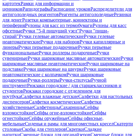
картотек
Рамки для информации и
ценников
Рапидографы
Расписание уроков
Распределители для
антигололедных реагентов
Реагенты антигололедные
Резинки
для денег
Розетки компьютерные, коннекторы и
периферия
Рулоны для касс из термобумаги
Рулоны для касс
офсетные
Ручки "5-й пишущий узел"
Ручки "пиши-
стирай"
Ручки гелевые автоматические
Ручки гелевые
неавтоматические
Ручки для наборов
Ручки капиллярные и
линеры
Ручки перьевые подарочные
Ручки перьевые
функциональные
Ручки роллеры подарочные
Ручки
сувенирные
Ручки шариковые масляные автоматические
Ручки
шариковые масляные неавтоматические
Ручки шариковые на
подставке
Ручки шариковые на шнурке
Ручки шариковые
неавтоматические с колпачком
Ручки шариковые
подарочные
Ручки-роллеры
Ручки-стилусы
Ручной
инструмент
Рюкзаки городские / для старшеклассников и
студентов
Рюкзаки городские с отделением для
ноутбука
Салфетки влажные детские
Салфетки для настольных
диспенсеров
Салфетки косметические
Салфетки
хозяйственные
Салфетницы
Сахарницы
Сейфы
взломостойкие
Сейфы огне-взломостойкие
Сейфы
огнестойкие
Сейфы оружейные
Сейфы офисные,
мебельные
Сиденья и рамы для многоместных кресел
Скатерти
столовые
Скобы для степлеров
Скрепки
Сладкие
напитки
Сменные блоки для органайзеров
Сменные блоки для