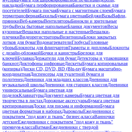
накладки
Бумага перфорированная
Банкетки и скамьи для
посетителей
Бумага писчая
Бумага с магнитным слоем
Бумага
термотрансферная
Бахилы
Бумага цветная
Бейджи
Вазы
Вафли,
пряники
Веб-камеры
Вентиляторы
Бинокли и зрительные
трубы
Весы бытовые напольные
Бланки документов
Весы
кухонные
Вешалки напольные и настенные
Вешалки-
плечики
Видеорегистраторы
Визитницы
Блоки закрытых
лотков для бумаг
Водонагреватели
Глобусы
Головные
уборы
Блокноты для флипчартов
Грамоты и дипломы
Блокноты
с дизайн-обложкой
Бочки и канистры
Брелоки для
ключей
Булавки
Держатели для бумаг
Детекторы и упаковщики
банкнот
Диктофоны цифровые
Дискеты
Бумага копировальная
(копирка)
Диски CD, DVD, BD (Blu-ray)
Бумага масштабно-
координатная
Диспенсеры для туалетной бумаги и
полотенец
Дневники для младших классов
Дневники для
музыкальной школы
Дневники для старших классов
Дневники
универсальные
Бумага цветная для
поделок
Клавиатуры
Документ-камеры
Бумага цветная для
творчества в листах
Дорожные аксессуары
Бумага цветная
крепированная
Доски для письма и информации
Бумага
цветная форматная в наборах
Дыроколы
Ежедневники с
покрытием "под кожу и ткань" бизнес-класса
Ванночки
детские
Ежедневники с покрытием "под кожу и ткань"
премиум-класса
Ватман
Ежедневники с твердой