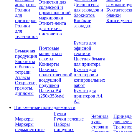
Этикетки для
аппаратов
Диспенсеры
самокопиру
складской и
Ролики
для закладок и
Бухгалтерск
промышленной
для
блокнотов
бланки
маркировки
принтеров
Клейкие
Книги учета
Этикет-лента
Ролики
закладки
для этикет-
для
пистолетов
телетайпов
Бумага для
Почтовые
офисной
Бумажная
конверты и
техники
продукция
пакеты
Цветная бумага
Блокноты
Конверты
для принтера
и бизнес-
Пакеты с
Бумага для
тетради
полиэтиленовой
плоттеров и
Атласы
воздушной
копировальных
Открытки,
подушкой
работ
грамоты,
Пакеты В4
Бумага для
дипломы
(250х353мм)
принтеров А4,
А3
Письменные принадлежности
Ручки
Чернила,
Принадл
Маркеры
Ручки гелевые
тушь,
для черч
Маркеры
Наборы
стержни
Транспо
перманентные
пишущих