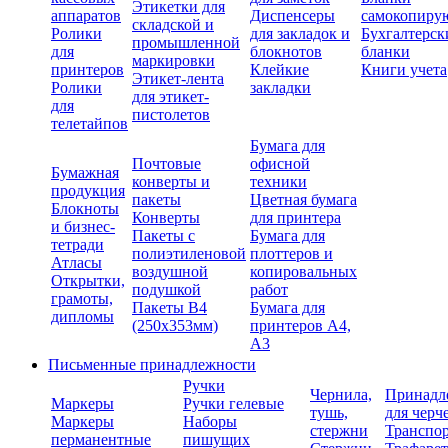
Этикетки для
аппаратов
Диспенсеры
самокопиру
складской и
Ролики
для закладок и
Бухгалтерск
промышленной
для
блокнотов
бланки
маркировки
принтеров
Клейкие
Книги учета
Этикет-лента
Ролики
закладки
для этикет-
для
пистолетов
телетайпов
Бумага для
Почтовые
офисной
Бумажная
конверты и
техники
продукция
пакеты
Цветная бумага
Блокноты
Конверты
для принтера
и бизнес-
Пакеты с
Бумага для
тетради
полиэтиленовой
плоттеров и
Атласы
воздушной
копировальных
Открытки,
подушкой
работ
грамоты,
Пакеты В4
Бумага для
дипломы
(250х353мм)
принтеров А4,
А3
Письменные принадлежности
Ручки
Чернила,
Принадл
Маркеры
Ручки гелевые
тушь,
для черч
Маркеры
Наборы
стержни
Транспо
перманентные
пишущих