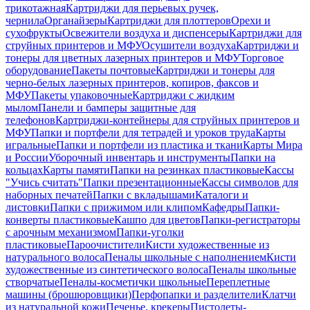
трикотажная
Картриджи для перьевых ручек,
чернила
Органайзеры
Картриджи для плоттеров
Орехи и
сухофрукты
Освежители воздуха и диспенсеры
Картриджи для
струйных принтеров и МФУ
Осушители воздуха
Картриджи и
тонеры для цветных лазерных принтеров и МФУ
Торговое
оборудование
Пакеты почтовые
Картриджи и тонеры для
черно-белых лазерных принтеров, копиров, факсов и
МФУ
Пакеты упаковочные
Картриджи с жидким
мылом
Панели и бамперы защитные для
телефонов
Картриджи-контейнеры для струйных принтеров и
МФУ
Папки и портфели для тетрадей и уроков труда
Карты
игральные
Папки и портфели из пластика и ткани
Карты Мира
и России
Уборочный инвентарь и инструменты
Папки на
кольцах
Карты памяти
Папки на резинках пластиковые
Кассы
"Учись считать"
Папки презентационные
Кассы символов для
наборных печатей
Папки с вкладышами
Каталоги и
листовки
Папки с прижимом или клипом
Кафедры
Папки-
конверты пластиковые
Кашпо для цветов
Папки-регистраторы
с арочным механизмом
Папки-уголки
пластиковые
Пароочистители
Кисти художественные из
натурального волоса
Пеналы школьные с наполнением
Кисти
художественные из синтетического волоса
Пеналы школьные
створчатые
Пеналы-косметички школьные
Переплетные
машины (брошюровщики)
Перфопапки и разделители
Клатчи
из натуральной кожи
Печенье, крекеры
Пистолеты-