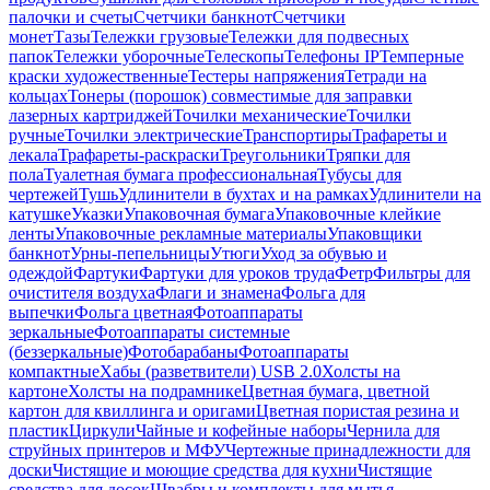
палочки и счеты
Счетчики банкнот
Счетчики
монет
Тазы
Тележки грузовые
Тележки для подвесных
папок
Тележки уборочные
Телескопы
Телефоны IP
Темперные
краски художественные
Тестеры напряжения
Тетради на
кольцах
Тонеры (порошок) совместимые для заправки
лазерных картриджей
Точилки механические
Точилки
ручные
Точилки электрические
Транспортиры
Трафареты и
лекала
Трафареты-раскраски
Треугольники
Тряпки для
пола
Туалетная бумага профессиональная
Тубусы для
чертежей
Тушь
Удлинители в бухтах и на рамках
Удлинители на
катушке
Указки
Упаковочная бумага
Упаковочные клейкие
ленты
Упаковочные рекламные материалы
Упаковщики
банкнот
Урны-пепельницы
Утюги
Уход за обувью и
одеждой
Фартуки
Фартуки для уроков труда
Фетр
Фильтры для
очистителя воздуха
Флаги и знамена
Фольга для
выпечки
Фольга цветная
Фотоаппараты
зеркальные
Фотоаппараты системные
(беззеркальные)
Фотобарабаны
Фотоаппараты
компактные
Хабы (разветвители) USB 2.0
Холсты на
картоне
Холсты на подрамнике
Цветная бумага, цветной
картон для квиллинга и оригами
Цветная пористая резина и
пластик
Циркули
Чайные и кофейные наборы
Чернила для
струйных принтеров и МФУ
Чертежные принадлежности для
доски
Чистящие и моющие средства для кухни
Чистящие
средства для досок
Швабры и комплекты для мытья