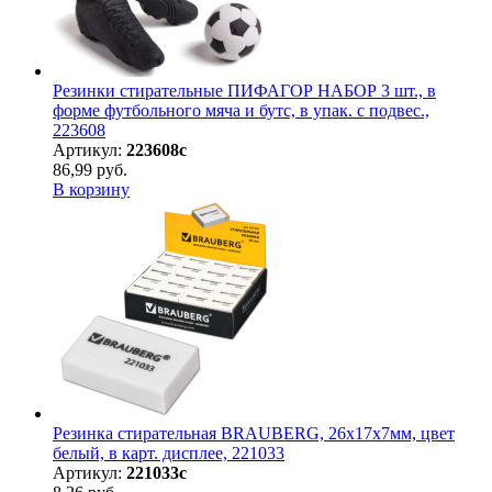
Резинки стирательные ПИФАГОР НАБОР 3 шт., в
форме футбольного мяча и бутс, в упак. с подвес.,
223608
Артикул:
223608с
86,99 руб.
В корзину
Резинка стирательная BRAUBERG, 26х17х7мм, цвет
белый, в карт. дисплее, 221033
Артикул:
221033с