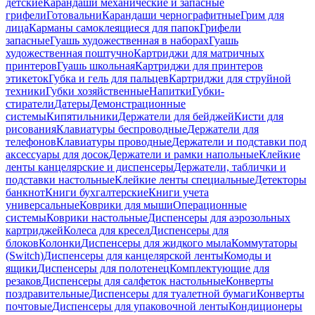
детские
Карандаши механические и запасные
грифели
Готовальни
Карандаши чернографитные
Грим для
лица
Карманы самоклеящиеся для папок
Грифели
запасные
Гуашь художественная в наборах
Гуашь
художественная поштучно
Картриджи для матричных
принтеров
Гуашь школьная
Картриджи для принтеров
этикеток
Губка и гель для пальцев
Картриджи для струйной
техники
Губки хозяйственные
Напитки
Губки-
стиратели
Датеры
Демонстрационные
системы
Кипятильники
Держатели для бейджей
Кисти для
рисования
Клавиатуры беспроводные
Держатели для
телефонов
Клавиатуры проводные
Держатели и подставки под
аксессуары для досок
Держатели и рамки напольные
Клейкие
ленты канцелярские и диспенсеры
Держатели, таблички и
подставки настольные
Клейкие ленты специальные
Детекторы
банкнот
Книги бухгалтерские
Книги учета
универсальные
Коврики для мыши
Операционные
системы
Коврики настольные
Диспенсеры для аэрозольных
картриджей
Колеса для кресел
Диспенсеры для
блоков
Колонки
Диспенсеры для жидкого мыла
Коммутаторы
(Switch)
Диспенсеры для канцелярской ленты
Комоды и
ящики
Диспенсеры для полотенец
Комплектующие для
резаков
Диспенсеры для салфеток настольные
Конверты
поздравительные
Диспенсеры для туалетной бумаги
Конверты
почтовые
Диспенсеры для упаковочной ленты
Кондиционеры