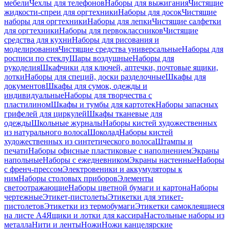
мебели
Чехлы для телефонов
Наборы для выжигания
Чистящие
жидкости-спреи для оргтехники
Наборы для досок
Чистящие
наборы для оргтехники
Наборы для лепки
Чистящие салфетки
для оргтехники
Наборы для первоклассников
Чистящие
средства для кухни
Наборы для рисования и
моделирования
Чистящие средства универсальные
Наборы для
росписи по стеклу
Шары воздушные
Наборы для
рукоделия
Шкафчики для ключей, аптечки, почтовые ящики,
лотки
Наборы для специй, доски разделочные
Шкафы для
документов
Шкафы для сумок, одежды и
индивидуальные
Наборы для творчества с
пластилином
Шкафы и тумбы для картотек
Наборы запасных
грифелей для циркулей
Шкафы тканевые для
одежды
Школьные журналы
Наборы кистей художественных
из натурального волоса
Шоколад
Наборы кистей
художественных из синтетического волоса
Штампы и
печати
Наборы офисные пластиковые с наполнением
Экраны
напольные
Наборы с ежедневником
Экраны настенные
Наборы
с френч-прессом
Электровеники и аккумуляторы к
ним
Наборы столовых приборов
Элементы
светоотражающие
Наборы цветной бумаги и картона
Наборы
чертежные
Этикет-пистолеты
Этикетки для этикет-
пистолетов
Этикетки из термобумаги
Этикетки самоклеящиеся
на листе А4
Ящики и лотки для кассира
Настольные наборы из
металла
Нити и ленты
Ножи
Ножи канцелярские