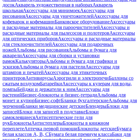
досок
Акварель художественная в наборах
Акварель
школьная
Аксессуары для минимоек
Аксессуары для
рисования
Аксессуары для уничтожителей
Аксессуары для
кофеварок и кофемашин
Банковское оборудование
Аксессуары
и расходные материалы для пароочистителей
Аксессуары и
расходные материалы для пылесосов и полотеров
Аксессуары
для оптических приборов
Аксессуары и расходные материалы
для стеклоочистителей
Аксессуары для подарочных
ножей
Альбомы для рисования
Альбомы и бумага для
акварели
Аксессуары для сборки и установки
рамок
Калькуляторы
Альбомы и бумага для графики и
эскизов
Альбомы и бумага для пастели
Аксессуары для
штампов и печатей
Аксессуары для этикеточных
принтеров
Антивирусы
Аэрогрили и электропечи
Баллоны со
сжатым воздухом
Батарейки
Аксессуары к кулерам для воды,
помпы
Бейджи и держатели к ним
Акссесуары для
растений
Бизнес-блокноты и бизнес-тетради
Альбомы для
монет и купюр
Бизнес-софт
Бланки бухгалтерские
Альбомы для
черчения
Бланки медицинские детские
Блендеры
Блоки для
записей
Блоки для записей в подставке
Блоки
самоклеящиеся
Антисептические гели для
рук
Блокноты
Антистеплеры
Блокноты в книжном
переплете
Аптечка первой помощи
Блокноты детские
Бумага
белая классов А, В, С
Бумага белая премиум класса
Баки для
мусора
Бумага для широкоформатной печати
Бандероли,