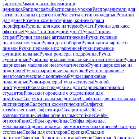
картотек
Рамки для информации и
ценников
Рапидографы
Расписание уроков
Распределители для
антигололедных реагентов
Реагенты антигололедные
Резинки
для денег
Розетки компьютерные, коннекторы и
периферия
Рулоны для касс из термобумаги
Рулоны для касс
офсетные
Ручки "5-й пишущий узел"
Ручки "пиши-
стирай"
Ручки гелевые автоматические
Ручки гелевые
неавтоматические
Ручки для наборов
Ручки капиллярные и
линеры
Ручки перьевые подарочные
Ручки перьевые
функциональные
Ручки роллеры подарочные
Ручки
сувенирные
Ручки шариковые масляные автоматические
Ручки
шариковые масляные неавтоматические
Ручки шариковые на
подставке
Ручки шариковые на шнурке
Ручки шариковые
неавтоматические с колпачком
Ручки шариковые
подарочные
Ручки-роллеры
Ручки-стилусы
Ручной
инструмент
Рюкзаки городские / для старшеклассников и
студентов
Рюкзаки городские с отделением для
ноутбука
Салфетки влажные детские
Салфетки для настольных
диспенсеров
Салфетки косметические
Салфетки
хозяйственные
Салфетницы
Сахарницы
Сейфы
взломостойкие
Сейфы огне-взломостойкие
Сейфы
огнестойкие
Сейфы оружейные
Сейфы офисные,
мебельные
Сиденья и рамы для многоместных кресел
Скатерти
столовые
Скобы для степлеров
Скрепки
Сладкие
напитки
Сменные блоки для органайзеров
Сменные блоки для