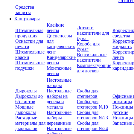
антисе
Средства
защиты
Канцтовары
Клейкие
Лотки и
Штемпельная
ленты
Корректи
накопители для
продукция
Диспенсеры
средства
бумаг
Оснастки для
для
Корректи
Короба для
печати
канцелярских
жидкость
бумаг
Штемпельные
лент
Корректи
Вертикальные
краски
Канцелярские
лента
накопители
Штемпельные
ленты
Корректи
Комплектующие
подушки
Монтажные
карандаш
для лотков
ленты
Настольные
наборы
Дыроколы
Настольные
Скобы для
Дыроколы до
наборы из
степлеров
Офисные 
65 листов
дерева и
Скобы для
ножницы
Мощные
металла
степлеров №10
Ножницы
дыроколы
Настольные
Скобы для
детские
Расходные
наборы
степлеров №23
Ножницы
материалы для
деревянные
Скобы для
Запасные 
дыроколов
Настольные
степлеров №24
наборы