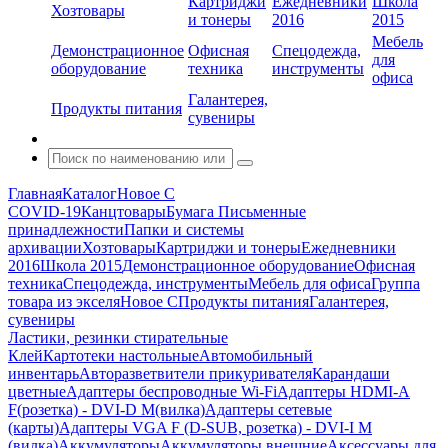
Картриджи
Ежедневники
Школа
Хозтовары
и тонеры
2016
2015
Мебель
Демонстрационное
Офисная
Спецодежда,
для
оборудование
техника
инструменты
офиса
Галантерея,
Продукты питания
сувениры
Главная
Каталог
Новое С
COVID-19
Канцтовары
Бумага
Письменные
принадлежности
Папки и системы
архивации
Хозтовары
Картриджи и тонеры
Ежедневники
2016
Школа 2015
Демонстрационное оборудование
Офисная
техника
Спецодежда, инструменты
Мебель для офиса
Группа
товара из экселя
Новое С
Продукты питания
Галантерея,
сувениры
Ластики, резинки стирательные
Клей
Картотеки настольные
Автомобильный
инвентарь
Авторазветвители прикуривателя
Карандаши
цветные
Адаптеры беспроводные Wi-Fi
Адаптеры HDMI-A
F(розетка) - DVI-D M(вилка)
Адаптеры сетевые
(карты)
Адаптеры VGA F (D-SUB, розетка) - DVI-I M
(вилка)
Аккумуляторы
Аккумуляторы внешние
Аксессуары для