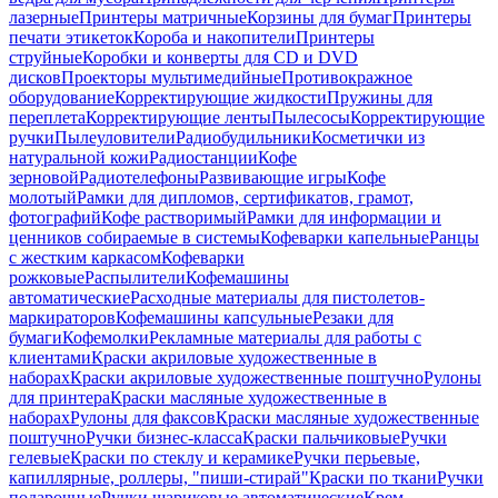
лазерные
Принтеры матричные
Корзины для бумаг
Принтеры
печати этикеток
Короба и накопители
Принтеры
струйные
Коробки и конверты для CD и DVD
дисков
Проекторы мультимедийные
Противокражное
оборудование
Корректирующие жидкости
Пружины для
переплета
Корректирующие ленты
Пылесосы
Корректирующие
ручки
Пылеуловители
Радиобудильники
Косметички из
натуральной кожи
Радиостанции
Кофе
зерновой
Радиотелефоны
Развивающие игры
Кофе
молотый
Рамки для дипломов, сертификатов, грамот,
фотографий
Кофе растворимый
Рамки для информации и
ценников собираемые в системы
Кофеварки капельные
Ранцы
с жестким каркасом
Кофеварки
рожковые
Распылители
Кофемашины
автоматические
Расходные материалы для пистолетов-
маркираторов
Кофемашины капсульные
Резаки для
бумаги
Кофемолки
Рекламные материалы для работы с
клиентами
Краски акриловые художественные в
наборах
Краски акриловые художественные поштучно
Рулоны
для принтера
Краски масляные художественные в
наборах
Рулоны для факсов
Краски масляные художественные
поштучно
Ручки бизнес-класса
Краски пальчиковые
Ручки
гелевые
Краски по стеклу и керамике
Ручки перьевые,
капиллярные, роллеры, "пиши-стирай"
Краски по ткани
Ручки
подарочные
Ручки шариковые автоматические
Крем