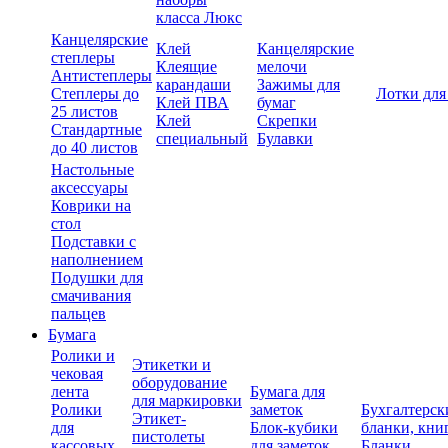
класса Люкс
Канцелярские
Клей
Канцелярские
степлеры
Клеящие
мелочи
Антистеплеры
карандаши
Зажимы для
Степлеры до
Лотки для
Клей ПВА
бумаг
25 листов
Клей
Скрепки
Стандартные
специальный
Булавки
до 40 листов
Настольные
аксессуары
Коврики на
стол
Подставки с
наполнением
Подушки для
смачивания
пальцев
Бумага
Ролики и
Этикетки и
чековая
оборудование
лента
Бумага для
для маркировки
Ролики
заметок
Бухгалтерск
Этикет-
для
Блок-кубики
бланки, кни
пистолеты
кассовых
для заметок
Бланки