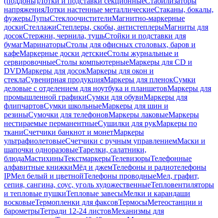
(поддоны)
Лотки и подставки секционные
Стабилизаторы
напряжения
Лотки настенные металлические
Стаканы, бокалы,
фужеры
Лупы
Стеклоочистители
Магнитно-маркерные
доски
Стеллажи
Степлеры, скобы, антистеплеры
Магниты для
досок
Стержни, чернила, тушь
Стойки и подставки для
бумаг
Маринаторы
Столы для офисных столовых, баров и
кафе
Маркерные доски детские
Столы журнальные и
сервировочные
Столы компьютерные
Маркеры для CD и
DVD
Маркеры для досок
Маркеры для окон и
стекла
Сувенирная продукция
Маркеры для пленок
Сумки
деловые с отделением для ноутбука и планшетов
Маркеры для
промышленной графики
Сумки для обуви
Маркеры для
флипчартов
Сумки школьные
Маркеры для шин и
резины
Сумочки для телефонов
Маркеры лаковые
Маркеры
нестираемые перманентные
Сушилки для рук
Маркеры по
ткани
Счетчики банкнот и монет
Маркеры
ультрафиолетовые
Счетчики с ручным управлением
Маски и
шапочки одноразовые
Тарелки, салатники,
блюда
Мастихины
Текстмаркеры
Телевизоры
Телефонные
алфавитные книжки
Мёд и джем
Телефоны и радиотелефоны
IP
Мел белый и цветной
Телефоны проводные
Мел, графит,
сепия, сангина, соус, уголь художественные
Тепловентиляторы
и тепловые пушки
Тепловые завесы
Мелки и карандаши
восковые
Термопленки для факсов
Термосы
Метеостанции и
барометры
Тетради 12-24 листов
Механизмы для