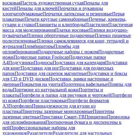
восковая
Пастель художественная сухая
Пеналы для
кистей
Пеналы для ключей
Перчатки и рукавицы
хлопчатобумажные
Перчатки латексные и резиновые
Перья
плакатные
Печати круглые самонаборные
Печенье, крекеры,
сухари и сушки
Планшеты и клипборды
Пластилин
Пластичная
масса для моделирования
Платки носовые
Пленки воздушно-
пузырчатые
Пленки оберточные подарочные
Пленки пищевые
полиэтиленовые
Пленки самоклеящиеся для книг, тетрадей и
журналов
Пломбираторы
Пломбы для
опломбирования
Подарочные наборы с ножом
Подарочные
ножи
Подвесные папки Foolscap
Подвесные папки
А4
Подгузники
Подносы
Подставки для календаря
Подставки
для книг
Подставки для ног
Подставки для подвесных
папок
Подставки для скрепок магнитные
Подставки и боксы
для CD и DVD дисков
Подставки, рамки настенные и
дверные
Покрытия на унитаз
Полотенца вафельные
Помпы для
воды
Портмоне из натуральной кожи
Портреты и
плакаты
Портфели и папки для рисунков и чертежей
Портфели
из кожи
Портфели пластиковые
Портфели форматов
А3
Портфолио
Принадлежности для кухни из
пластика
Принтеры лазерные монохромные
Принтеры
лазерные цветные
Приставки Смарт-ТВ
Прищепки
Проволока
для опломбирования
Протирочная бумага и диспенсеры к
ней
Профессиональные наборы для
художников
Разделители
Разделители для настольных