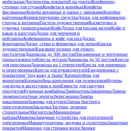
мобильные
Диспенсеры покрытий на унитаз
Конференц-
столики для стульев
Конфеты в коробках
Конфеты
фасованные
Короба архивные и папки с завязками
Коробки
картонные
Корректирующие средства
Доски для информации,
стенды и витрины
Пастель художественная
Косметички и
сумочки универсальные
Кофе
Доски для письма мелом
Кофе и
какао в капсулах
Доски для черчения и
рейсшины
Кофемашины и кофе для них
Доски-
флипчарты
Доски, стеки и формочки для лепки
Краски
художественные
Красящие ролики для этикет-
пистолетов
Дыроколы до 300 листов
Письменные и чертежные
принадлежности
Кресла детские
Дыроколы до 50 листов
Кресла
для персонала
Дыроколы на 1 отверстие
Кресла для приемных
и переговорных
Кресла для руководителей
Ежедневники с
покрытием "под кожу и ткань"
Кронштейны для
мониторов
Кронштейны-крепления для телевизоров
Кулеры
для воды и аксессуары к ним
Емкости для сыпучих
продуктов
Кухонные комбайны
Ламинаторы
Заварники
Лампы
люминесцентные энергосберегающие
Лампы
накаливания
Зажимы для купюр
Лапша быстрого
приготовления
Закладки
Ластики, резинки
стирательные
Магнитолы
Маникюрные
наборы
Маркеры
Зарядные устройства для портативной
электроники
Маршрутизаторы, модемы и сплиттеры
Защитные
покрытия
Машинки для стрижки волос
Звонки