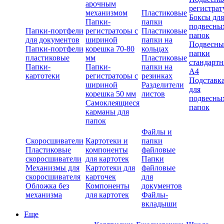
арочным
регистрат
механизмом
Пластиковые
Боксы для
Папки-
папки
подвесны
Папки-портфели
регистраторы с
Пластиковые
папок
для документов
шириной
папки на
Подвесны
Папки-портфели
корешка 70-80
кольцах
папки
пластиковые
мм
Пластиковые
стандарт
Папки-
Папки-
папки на
А4
картотеки
регистраторы с
резинках
Подставк
шириной
Разделители
для
корешка 50 мм
листов
подвесны
Самоклеящиеся
папок
карманы для
папок
Файлы и
Скоросшиватели
Картотеки и
папки
Пластиковые
компоненты
файловые
скоросшиватели
для картотек
Папки
Механизмы для
Картотеки для
файловые
скоросшивателя
карточек
для
Обложка без
Компоненты
документов
механизма
для картотек
Файлы-
вкладыши
Еще