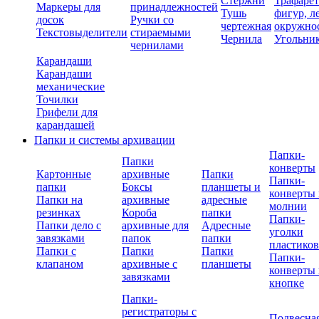
Стержни
Трафаре
Маркеры для
принадлежностей
Тушь
фигур, л
досок
Ручки со
чертежная
окружно
Текстовыделители
стираемыми
Чернила
Угольни
чернилами
Карандаши
Карандаши
механические
Точилки
Грифели для
карандашей
Папки и системы архивации
Папки-
Папки
конверты
Картонные
архивные
Папки
Папки-
папки
Боксы
планшеты и
конверты 
Папки на
архивные
адресные
молнии
резинках
Короба
папки
Папки-
Папки дело с
архивные для
Адресные
уголки
завязками
папок
папки
пластико
Папки с
Папки
Папки
Папки-
клапаном
архивные с
планшеты
конверты 
завязками
кнопке
Папки-
регистраторы с
Подвесна