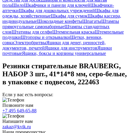
пола
Шило
Шкафчики и панели для ключей
Шкафчики-
аптечки
Шкафы для дошкольных учреждений
Шкафы для
одежды, хозяйственные
Шкафы для сумок
Шкафы кассира,
индивидуальные
Шоколадные конфеты
Шпагаты
Штампы
прямоугольные самонаборные
Штампы стандартных
слов
Штативы для селфи
Штемпельная краска
Штемпельные
подушки
Штопоры и открывалки
Щетки, веники,
совки
Электробритвы
Ящики для денег, ценностей,
документов, печатей
Ящики для инструментов
Ящики
почтовые
Ящики, боксы и корзины универсальные
Резинки стирательные BRAUBERG,
НАБОР 3 шт., 41*14*8 мм, серо-белые,
в упаковке с подвесом, 222463
Если у вас есть вопросы:
Позвоните нам
+7 495 649-65-88
Напишите нам
zakaz@kvik.ru
Наши преимущества: