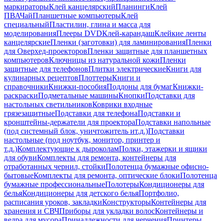
маркираторы
Клей канцелярский
Планинги
Клей
ПВА
Чай
Планшетные компьютеры
Клей
специальный
Пластилин, глина и масса для
моделирования
Плееры DVD
Клей-карандаш
Клейкие ленты
канцелярские
Пленки (заготовки) для ламинирования
Пленки
для Оверхед-проекторов
Пленки защитные для планшетных
компьютеров
Ключницы из натуральной кожи
Пленки
защитные для телефонов
Плитки электрические
Книги для
кулинарных рецептов
Плоттеры
Книги и
справочники
Книжки-пособия
Поддоны для бумаг
Книжки-
раскраски
Подметальные машины
Кнопки
Подставки для
настольных светильников
Коврики входные
грязезащитные
Подставки для телефона
Подставки и
кронштейны-держатели для проектора
Подставки напольные
(под системный блок, уничтожитель ит.д.)
Подставки
настольные (под ноутбук, монитор, принтер и
т.д.)
Комплектующие к дыроколам
Полки, этажерки и ящики
для обуви
Комплекты для ремонта, контейнеры для
отработанных чернил, стойки
Полотенца бумажные офисно-
бытовые
Комплекты для ремонта, оптические блоки
Полотенца
бумажные профессиональные
Полотеры
Кондиционеры для
белья
Кондиционеры для детского белья
Портфолио,
расписания уроков, закладки
Конструкторы
Контейнеры для
хранения и СВЧ
Приборы для укладки волос
Контейнеры и
ведра для мусора
Принадлежности для черчения
Принтеры