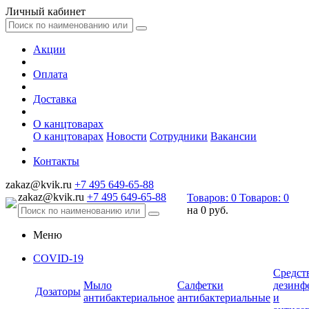
Личный кабинет
Акции
Оплата
Доставка
О канцтоварах
О канцтоварах
Новости
Сотрудники
Вакансии
Контакты
zakaz@kvik.ru
+7 495 649-65-88
zakaz@kvik.ru
+7 495 649-65-88
Товаров:
0
Товаров:
0
на
0 руб.
Меню
COVID-19
Средст
Мыло
Салфетки
дезинф
Дозаторы
антибактериальное
антибактериальные
и