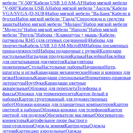
мебели "V-500"
Кабели USB 3.0 AM-AF
Набор мягкой мебели
"V-600"
Кабели USB A
Набор мягкой мебели "Аксель"
Кабели
VGA/SVGA (D-SUB)
Набор мягкой мебели "Ва-Банк"
Кабели в
бухтах
Набор мягкой мебели "Гарда"
Спецодежда и средства
защиты
Набор мягкой мебели "Милано"
Набор мягкой мебели
"Модесто"
Набор мягкой мебели "Наполи"
Набор мягкой
мебели "Ригель"
Наборы <Клавиатура + мышь>
Кабели-
патчкорды RJ45 (для сетевых соединений)
Наборы для
творчества
Кабель USB 3.0 AM-MicroBM
Наборы письменных
принадлежностей
Наборы подарочные с ручкой
Календари
настольные
Наградная продукция
Калька
Наклейки
Наклейки
для опечатывания документов
Калькуляторы
инженерные
Столы
Настольные наборы
Наушники
Нити,
шпагаты и иглы
Карандаши механические
Ножи и коврики для
резки
Ножницы
Карандаши специальные
Нормативно-правовая
литература
Ноутбуки
Карандаши цветные
акварельные
Обложки для переплета
Телефоны и
факсы
Обложки для термопереплета
Картон белый в
наборах
Картон грунтованный для художественных
работ
Обложки-книжки для планшетных компьютеров
Картон
цветной в наборах
Обложки-книжки для телефонов
Картон
цветной для поделок
Обогреватели масляные
Обогреватели-
конвекторы
Картофельное пюре быстрого
приготовления
Одежда зимняя
Картридеры
Одежда
летняя
Картриджи аэрозольные
Одежда