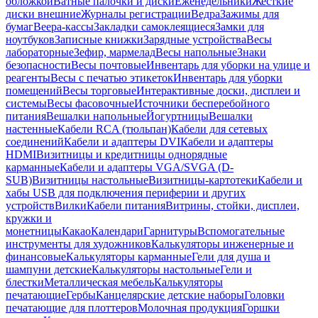
обложкой
Ватные палочки и диски
Еженедельники
Жесткие
диски внешние
Журналы регистрации
Ведра
Зажимы для
бумаг
Веера-кассы
Закладки самоклеящиеся
Замки для
ноутбуков
Записные книжки
Зарядные устройства
Весы
лабораторные
Зефир, мармелад
Весы напольные
Знаки
безопасности
Весы почтовые
Инвентарь для уборки на улице и
реагенты
Весы с печатью этикеток
Инвентарь для уборки
помещений
Весы торговые
Интерактивные доски, дисплеи и
системы
Весы фасовочные
Источники бесперебойного
питания
Вешалки напольные
Йогуртницы
Вешалки
настенные
Кабели RCA (тюльпан)
Кабели для сетевых
соединений
Кабели и адаптеры DVI
Кабели и адаптеры
HDMI
Визитницы и кредитницы однорядные
карманные
Кабели и адаптеры VGA/SVGA (D-
SUB)
Визитницы настольные
Визитницы-картотеки
Кабели и
хабы USB для подключения периферии и других
устройств
Вилки
Кабели питания
Витрины, стойки, дисплеи,
кружки и
монетницы
Какао
Календари
Гарнитуры
Вспомогательные
инструменты для художников
Калькуляторы инженерные и
финансовые
Калькуляторы карманные
Гели для душа и
шампуни детские
Калькуляторы настольные
Гели и
блестки
Металлическая мебель
Калькуляторы
печатающие
Гербы
Канцелярские детские наборы
Головки
печатающие для плоттеров
Молочная продукция
Горшки