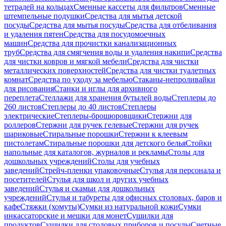
тетрадей на кольцах
Сменные кассеты для фильтров
Сменные
штемпельные подушки
Средства для мытья детской
посуды
Средства для мытья посуды
Средства для отбеливания
и удаления пятен
Средства для посудомоечных
машин
Средства для прочистки канализационных
труб
Средства для смягчения воды и удаления накипи
Средства
для чистки ковров и мягкой мебели
Средства для чистки
металлических поверхностей
Средства для чистки туалетных
комнат
Средства по уходу за мебелью
Стаканы-непроливайки
для рисования
Станки и иглы для архивного
переплета
Стеллажи для хранения бутылей воды
Степлеры до
260 листов
Степлеры до 40 листов
Степлеры
электрические
Степлеры-брошюровщики
Стержни для
роллеров
Стержни для ручек гелевые
Стержни для ручек
шариковые
Стиральные порошки
Стержни к клеевым
пистолетам
Стиральные порошки для детского белья
Стойки
напольные для каталогов, журналов и рекламы
Столы для
дошкольных учреждений
Столы для учебных
заведений
Стрейч-пленки упаковочные
Стулья для персонала и
посетителей
Стулья для школ и других учебных
заведений
Стулья и скамьи для дошкольных
учреждений
Стулья и табуреты для офисных столовых, баров и
кафе
Стяжки (хомуты)
Сумки из натуральной кожи
Сумки
инкассаторские и мешки для монет
Сушилки для
продуктов
Сушилки для столовых приборов и посуды
Счетные