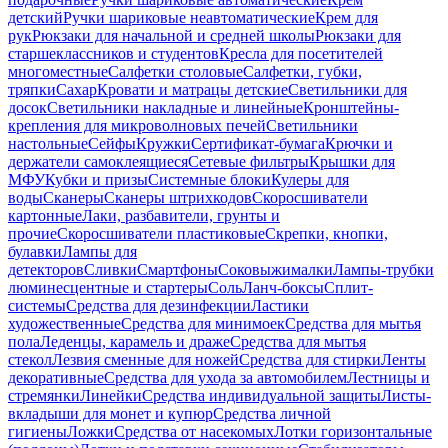
детский
Ручки шариковые неавтоматические
Крем для
рук
Рюкзаки для начальной и средней школы
Рюкзаки для
старшеклассников и студентов
Кресла для посетителей
многоместные
Салфетки столовые
Салфетки, губки,
тряпки
Сахар
Кровати и матрацы детские
Светильники для
досок
Светильники накладные и линейные
Кронштейны-
крепления для микроволновых печей
Светильники
настольные
Сейфы
Кружки
Сертификат-бумага
Крючки и
держатели самоклеящиеся
Сетевые фильтры
Крышки для
МФУ
Кубки и призы
Системные блоки
Кулеры для
воды
Сканеры
Сканеры штрихкодов
Скоросшиватели
картонные
Лаки, разбавители, грунты и
прочие
Скоросшиватели пластиковые
Скрепки, кнопки,
булавки
Лампы для
детекторов
Сливки
Смартфоны
Соковыжималки
Лампы-трубки
люминесцентные и стартеры
Соль
Ланч-боксы
Сплит-
системы
Средства для дезинфекции
Ластики
художественные
Средства для минимоек
Средства для мытья
пола
Леденцы, карамель и драже
Средства для мытья
стекол
Лезвия сменные для ножей
Средства для стирки
Ленты
декоративные
Средства для ухода за автомобилем
Лестницы и
стремянки
Линейки
Средства индивидуальной защиты
Листы-
вкладыши для монет и купюр
Средства личной
гигиены
Ложки
Средства от насекомых
Лотки горизонтальные