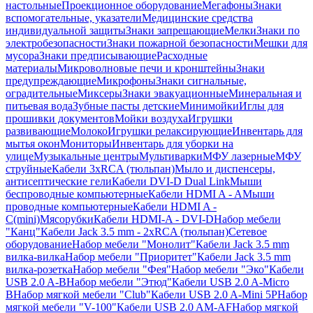
настольные
Проекционное оборудование
Мегафоны
Знаки
вспомогательные, указатели
Медицинские средства
индивидуальной защиты
Знаки запрещающие
Мелки
Знаки по
электробезопасности
Знаки пожарной безопасности
Мешки для
мусора
Знаки предписывающие
Расходные
материалы
Микроволновые печи и кронштейны
Знаки
предупреждающие
Микрофоны
Знаки сигнальные,
оградительные
Миксеры
Знаки эвакуационные
Минеральная и
питьевая вода
Зубные пасты детские
Минимойки
Иглы для
прошивки документов
Мойки воздуха
Игрушки
развивающие
Молоко
Игрушки релаксирующие
Инвентарь для
мытья окон
Мониторы
Инвентарь для уборки на
улице
Музыкальные центры
Мультиварки
МФУ лазерные
МФУ
струйные
Кабели 3xRCA (тюльпан)
Мыло и диспенсеры,
антисептические гели
Кабели DVI-D Dual Link
Мыши
беспроводные компьютерные
Кабели HDMI A - A
Мыши
проводные компьютерные
Кабели HDMI A -
C(mini)
Мясорубки
Кабели HDMI-A - DVI-D
Набор мебели
"Канц"
Кабели Jack 3.5 mm - 2xRCA (тюльпан)
Сетевое
оборудование
Набор мебели "Монолит"
Кабели Jack 3.5 mm
вилка-вилка
Набор мебели "Приоритет"
Кабели Jack 3.5 mm
вилка-розетка
Набор мебели "Фея"
Набор мебели "Эко"
Кабели
USB 2.0 A-B
Набор мебели "Этюд"
Кабели USB 2.0 A-Micro
B
Набор мягкой мебели "Club"
Кабели USB 2.0 A-Mini 5P
Набор
мягкой мебели "V-100"
Кабели USB 2.0 AM-AF
Набор мягкой