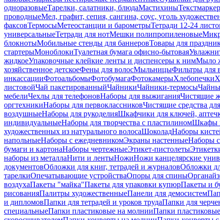
одноразовые
Тарелки, салатники, блюда
Мастихины
Текстмарке
проводные
Мел, графит, сепия, сангина, соус, уголь художеств
факсов
Термосы
Метеостанции и барометры
Тетради 12-24 листо
универсальные
Тетради для нот
Мешки полипропиленовые
Микр
блокноты
Мобильные стенды для баннеров
Товары для праздни
стартеры
Моноблоки
Туалетная бумага офисно-бытовая
Увлажни
жидкое
Упаковочные клейкие ленты и диспенсеры к ним
Мыло ж
хозяйственное детское
Фены для волос
Мыльницы
Фильтры для 
инкассации
Фотоальбомы
Фотобумага
Фотокамеры
Хлебопечки
Х
листовой
Чай пакетированный
Чайники
Чайники-термосы
Чайны
мебели
Чехлы для телефонов
Наборы для выжигания
Чистящие ж
оргтехники
Наборы для первоклассников
Чистящие средства дл
воздушные
Наборы для рукоделия
Шкафчики для ключей, аптечк
индивидуальные
Наборы для творчества с пластилином
Шкафы и
художественных из натурального волоса
Шоколад
Наборы кисте
напольные
Наборы с ежедневником
Экраны настенные
Наборы с
бумаги и картона
Наборы чертежные
Этикет-пистолеты
Этикетки
наборы из металла
Нити и ленты
Ножи
Ножи канцелярские унив
документов
Обложки для книг, тетрадей и журналов
Обложки дл
тарелки
Опечатывающие устройства
Опоры для спины
Органайз
воздуха
Пакеты "майка"
Пакеты для упаковки купюр
Пакеты и б
рисования
Палитры художественные
Панели для демосистем
Пап
и дипломов
Папки для тетрадей и уроков труда
Папки для черче
специальные
Папки пластиковые на молнии
Папки пластиковые
скоросшивателем
Папки-конверты на молнии
Папки-конверты с