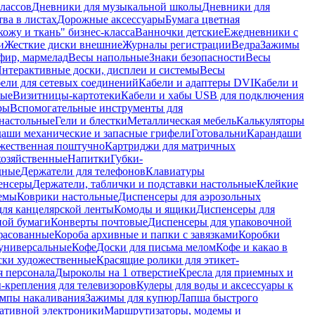
лассов
Дневники для музыкальной школы
Дневники для
тва в листах
Дорожные аксессуары
Бумага цветная
ожу и ткань" бизнес-класса
Ванночки детские
Ежедневники с
и
Жесткие диски внешние
Журналы регистрации
Ведра
Зажимы
фир, мармелад
Весы напольные
Знаки безопасности
Весы
нтерактивные доски, дисплеи и системы
Весы
ели для сетевых соединений
Кабели и адаптеры DVI
Кабели и
ные
Визитницы-картотеки
Кабели и хабы USB для подключения
ры
Вспомогательные инструменты для
настольные
Гели и блестки
Металлическая мебель
Калькуляторы
аши механические и запасные грифели
Готовальни
Карандаши
жественная поштучно
Картриджи для матричных
хозяйственные
Напитки
Губки-
дные
Держатели для телефонов
Клавиатуры
енсеры
Держатели, таблички и подставки настольные
Клейкие
емы
Коврики настольные
Диспенсеры для аэрозольных
ля канцелярской ленты
Комоды и ящики
Диспенсеры для
ной бумаги
Конверты почтовые
Диспенсеры для упаковочной
фасованные
Короба архивные и папки с завязками
Коробки
универсальные
Кофе
Доски для письма мелом
Кофе и какао в
ски художественные
Красящие ролики для этикет-
я персонала
Дыроколы на 1 отверстие
Кресла для приемных и
крепления для телевизоров
Кулеры для воды и аксессуары к
мпы накаливания
Зажимы для купюр
Лапша быстрого
тативной электроники
Маршрутизаторы, модемы и