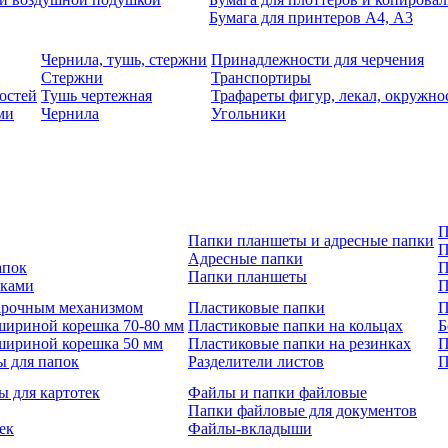
Бумага для принтеров А4, А3
Чернила, тушь, стержни
Принадлежности для черчения
Стержни
Транспортиры
остей
Тушь чертежная
Трафареты фигур, лекал, окружно
ми
Чернила
Угольники
П
Папки планшеты и адресные папки
П
Адресные папки
апок
П
Папки планшеты
зками
П
 арочным механизмом
Пластиковые папки
П
шириной корешка 70-80 мм
Пластиковые папки на кольцах
Б
шириной корешка 50 мм
Пластиковые папки на резинках
П
ы для папок
Разделители листов
П
ы для картотек
Файлы и папки файловые
Папки файловые для документов
ек
Файлы-вкладыши