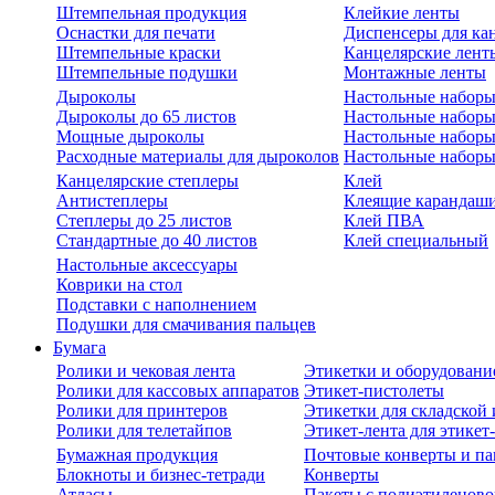
Штемпельная продукция
Клейкие ленты
Оснастки для печати
Диспенсеры для ка
Штемпельные краски
Канцелярские лент
Штемпельные подушки
Монтажные ленты
Дыроколы
Настольные набор
Дыроколы до 65 листов
Настольные наборы 
Мощные дыроколы
Настольные наборы
Расходные материалы для дыроколов
Настольные наборы
Канцелярские степлеры
Клей
Антистеплеры
Клеящие карандаш
Степлеры до 25 листов
Клей ПВА
Стандартные до 40 листов
Клей специальный
Настольные аксессуары
Коврики на стол
Подставки с наполнением
Подушки для смачивания пальцев
Бумага
Ролики и чековая лента
Этикетки и оборудовани
Ролики для кассовых аппаратов
Этикет-пистолеты
Ролики для принтеров
Этикетки для складско
Ролики для телетайпов
Этикет-лента для этикет
Бумажная продукция
Почтовые конверты и па
Блокноты и бизнес-тетради
Конверты
Атласы
Пакеты с полиэтиленов