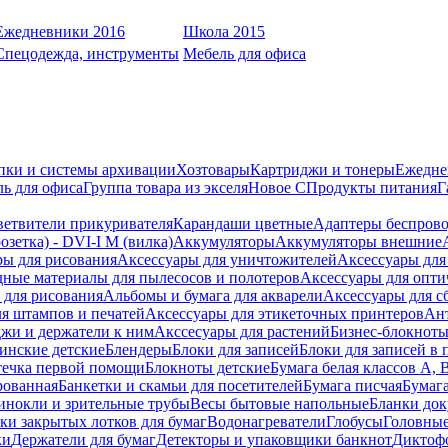
Ежедневники 2016
Школа 2015
Спецодежда, инструменты
Мебель для офиса
пки и системы архивации
Хозтовары
Картриджи и тонеры
Ежедне
ь для офиса
Группа товара из экселя
Новое С
Продукты питания
Г
ветвители прикуривателя
Карандаши цветные
Адаптеры беспрово
зетка) - DVI-I M (вилка)
Аккумуляторы
Аккумуляторы внешние
ры для рисования
Аксессуары для уничтожителей
Аксессуары для
дные материалы для пылесосов и полотеров
Аксессуары для опти
для рисования
Альбомы и бумага для акварели
Аксессуары для с
я штампов и печатей
Аксессуары для этикеточных принтеров
Ан
жи и держатели к ним
Акссесуары для растений
Бизнес-блокноты
инские детские
Блендеры
Блоки для записей
Блоки для записей в 
ечка первой помощи
Блокноты детские
Бумага белая классов А, 
рованная
Банкетки и скамьи для посетителей
Бумага писчая
Бумаг
инокли и зрительные трубы
Весы бытовые напольные
Бланки до
ки закрытых лотков для бумаг
Водонагреватели
Глобусы
Головны
ки
Держатели для бумаг
Детекторы и упаковщики банкнот
Диктоф