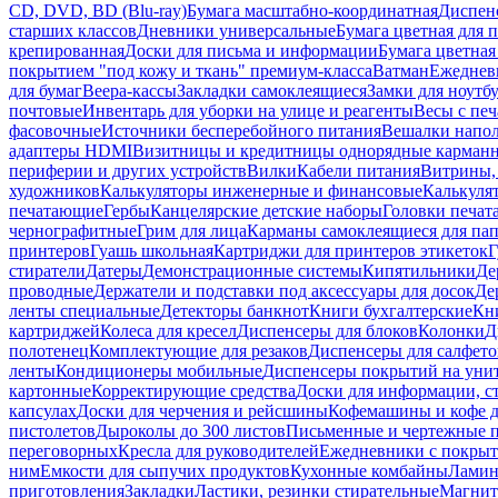
CD, DVD, BD (Blu-ray)
Бумага масштабно-координатная
Диспенс
старших классов
Дневники универсальные
Бумага цветная для 
крепированная
Доски для письма и информации
Бумага цветная
покрытием "под кожу и ткань" премиум-класса
Ватман
Ежеднев
для бумаг
Веера-кассы
Закладки самоклеящиеся
Замки для ноутб
почтовые
Инвентарь для уборки на улице и реагенты
Весы с печ
фасовочные
Источники бесперебойного питания
Вешалки напо
адаптеры HDMI
Визитницы и кредитницы однорядные карман
периферии и других устройств
Вилки
Кабели питания
Витрины, 
художников
Калькуляторы инженерные и финансовые
Калькуля
печатающие
Гербы
Канцелярские детские наборы
Головки печат
чернографитные
Грим для лица
Карманы самоклеящиеся для па
принтеров
Гуашь школьная
Картриджи для принтеров этикеток
Г
стиратели
Датеры
Демонстрационные системы
Кипятильники
Де
проводные
Держатели и подставки под аксессуары для досок
Де
ленты специальные
Детекторы банкнот
Книги бухгалтерские
Кн
картриджей
Колеса для кресел
Диспенсеры для блоков
Колонки
Д
полотенец
Комплектующие для резаков
Диспенсеры для салфето
ленты
Кондиционеры мобильные
Диспенсеры покрытий на уни
картонные
Корректирующие средства
Доски для информации, с
капсулах
Доски для черчения и рейсшины
Кофемашины и кофе д
пистолетов
Дыроколы до 300 листов
Письменные и чертежные 
переговорных
Кресла для руководителей
Ежедневники с покрыт
ним
Емкости для сыпучих продуктов
Кухонные комбайны
Ламин
приготовления
Закладки
Ластики, резинки стирательные
Магни