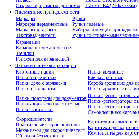
Открытки, грамоты, дипломы
Пакеты В4 (250х353мм)
Письменные принадлежности
Маркеры
Ручки
Маркеры перманентные
Ручки гелевые
Маркеры для досок
Наборы пишущих принадлежн
Текстовыделители
Ручки со стираемыми чернила
Карандаши
Карандаши механические
Точилки
Грифели для карандашей
Папки и системы архивации
Картонные папки
Папки архивные
Папки на резинках
Боксы архивные
Папки дело с завязками
Короба архивные для п
Папки с клапаном
Папки архивные с завя
Папки-регистраторы с
Папки-портфели для документов
Папки-регистраторы с 
Папки-портфели пластиковые
Папки-регистраторы с 
Папки-картотеки
Самоклеящиеся карман
Скоросшиватели
Картотеки и компонент
Пластиковые скоросшиватели
Картотеки для карточек
Механизмы для скоросшивателя
Компоненты для картот
Обложка без механизма