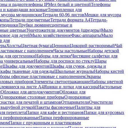
оны и радиотелефоны IP
Мел белый и цветной
Телефоны
и и карандаши восковые
Термопленки для
 мусора медицинские
Тетради 60-96 листов
Мешки для мусора
копы
Тетради предметные
Тетради формата А4
Тетради-
этюдники
Трубки люминесцентные и
рные цветные
Уничтожители документов (шредеры)
Мыло
овое для детей
Мыло хозяйственное
Факс-аппараты
Мыло
р для
еры
Холсты
Цветная бумага
Ценники
Цикорий растворимый
Чай
пластиковые с наполнением
Часы настольные
Наборы детской
ы для оргтехники
Наборы для лепки
Чистящие салфетки для
ва универсальные
Наборы для росписи по стеклу
Шары
ые
Шкафы для документов
Шкафы для сумок, одежды и
кафы тканевые для одежды
Школьные журналы
Наборы кистей
боры офисные пластиковые с наполнением
Экраны
оловых приборов
Элементы светоотражающие
Наборы цветной
клеящиеся на листе А4
Ящики и лотки для кассира
Настольные
ы
Обложки для автодокументов
Обложки для
Одноразовые столовые приборы
Одноразовые
снастки для печатей и штампов
Отпариватели
Очистители
и вырубной ручкой
Пакеты фасовочные
Палитры для
ля переплета
Папки для кафе и ресторанов
Папки для курсовых
и перфорированные
Папки перфорированные
имом
Папки с пружинным и пластиковым
ожественная маслянная и восковая
Пастель художественная