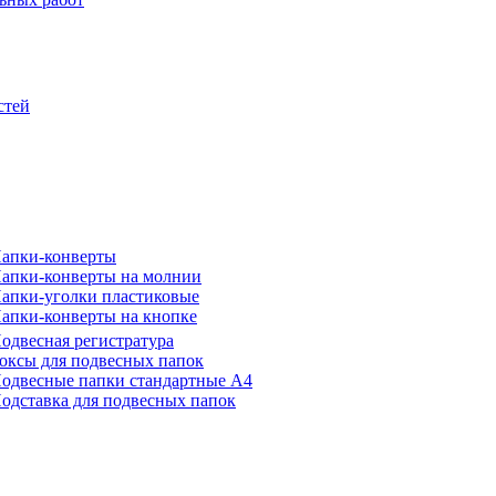
стей
апки-конверты
апки-конверты на молнии
апки-уголки пластиковые
апки-конверты на кнопке
одвесная регистратура
оксы для подвесных папок
одвесные папки стандартные А4
одставка для подвесных папок