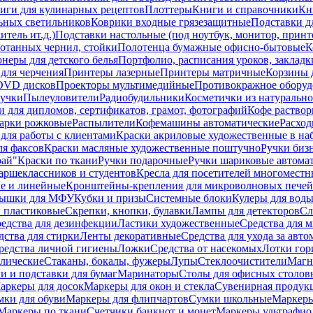
иги для кулинарных рецептов
Плоттеры
Книги и справочники
Кн
ьных светильников
Коврики входные грязезащитные
Подставки д
тель ит.д.)
Подставки настольные (под ноутбук, монитор, принтер
ботанных чернил, стойки
Полотенца бумажные офисно-бытовые
К
неры для детского белья
Портфолио, расписания уроков, закладк
для черчения
Принтеры лазерные
Принтеры матричные
Корзины 
 DVD дисков
Проекторы мультимедийные
Противокражное оборуд
учки
Пылеуловители
Радиобудильники
Косметички из натуральн
и для дипломов, сертификатов, грамот, фотографий
Кофе раство
арки рожковые
Распылители
Кофемашины автоматические
Расход
для работы с клиентами
Краски акриловые художественные в на
ля факсов
Краски масляные художественные поштучно
Ручки бизн
рай"
Краски по ткани
Ручки подарочные
Ручки шариковые автома
аршеклассников и студентов
Кресла для посетителей многоместн
е и линейные
Кронштейны-крепления для микроволновых печей
ышки для МФУ
Кубки и призы
Системные блоки
Кулеры для вод
 пластиковые
Скрепки, кнопки, булавки
Лампы для детекторов
Сл
едства для дезинфекции
Ластики художественные
Средства для 
дства для стирки
Ленты декоративные
Средства для ухода за авт
редства личной гигиены
Ложки
Средства от насекомых
Лотки гор
ллические
Стаканы, бокалы, фужеры
Лупы
Стеклоочистители
Магн
и и подставки для бумаг
Маринаторы
Столы для офисных столовы
аркеры для досок
Маркеры для окон и стекла
Сувенирная продук
мки для обуви
Маркеры для флипчартов
Сумки школьные
Маркеры
Маркеры по ткани
Счетчики банкнот и монет
Маркеры ультрафио