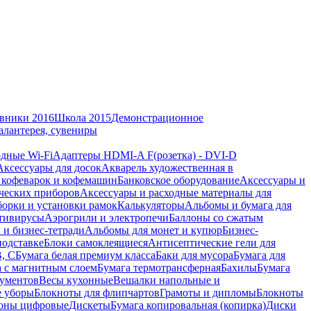
вники 2016
Школа 2015
Демонстрационное
алантерея, сувениры
дные Wi-Fi
Адаптеры HDMI-A F(розетка) - DVI-D
Аксессуары для досок
Акварель художественная в
 кофеварок и кофемашин
Банковское оборудование
Аксессуары и
ческих приборов
Аксессуары и расходные материалы для
борки и установки рамок
Калькуляторы
Альбомы и бумага для
тивирусы
Аэрогрили и электропечи
Баллоны со сжатым
 и бизнес-тетради
Альбомы для монет и купюр
Бизнес-
подставке
Блоки самоклеящиеся
Антисептические гели для
В, С
Бумага белая премиум класса
Баки для мусора
Бумага для
а с магнитным слоем
Бумага термотрансферная
Бахилы
Бумага
кументов
Весы кухонные
Вешалки напольные и
е уборы
Блокноты для флипчартов
Грамоты и дипломы
Блокноты
оны цифровые
Дискеты
Бумага копировальная (копирка)
Диски