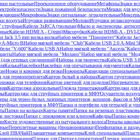
нки настольные
Проекционное оборудование
Мегафоны
Знаки вс
лектробезопасности
Знаки пожарной безопасности
Мешки для мус
еждающие
Микрофоны
Знаки сигнальные, оградительные
Миксер
и воздуха
Игрушки развивающие
Молоко
Игрушки релаксирующ
 струйные
Кабели 3xRCA (тюльпан)
Мыло и диспенсеры, антисе
рные
Кабели HDMI A - C(mini)
Мясорубки
Кабели HDMI-A - DVI-
и Jack 3.5 mm вилка-вилка
Набор мебели "Приоритет"
Кабели Jac
 A-Micro B
Набор мягкой мебели "Club"
Кабели USB 2.0 A-Mini 5
бели "V-600"
Кабели USB A
Набор мягкой мебели "Аксель"
Кабе
защиты
Набор мягкой мебели "Милано"
Набор мягкой мебели "Мод
(для сетевых соединений)
Наборы для творчества
Кабель USB 3.
ия
Калька
Наклейки
Наклейки для опечатывания документов
Каль
кие
Ножи и коврики для резки
Ножницы
Карандаши специальные
 для термопереплета
Картон белый в наборах
Картон грунтованн
нижки для телефонов
Картон цветной для поделок
Обогреватели
няя
Картриджи аэрозольные
Одежда трикотажная
Картриджи для 
ры
Картриджи для струйных принтеров и МФУ
Осушители воздух
еры для черно-белых лазерных принтеров, копиров, факсов и 
струйных принтеров и МФУ
Папки и портфели для тетрадей и уро
ты
Папки на кольцах
Карты памяти
Папки на резинках пластиков
и листовки
Папки с прижимом или клипом
Кафедры
Папки-конве
ли
Кисти художественные из натурального волоса
Пеналы школьн
ьные
Переплетные машины (брошюровщики)
Перфопапки и разде
Клей ПВА
Чай
Планшетные компьютеры
Клей специальный
Пласти
 ламинирования
Пленки для Оверхед-проекторов
Пленки защитны