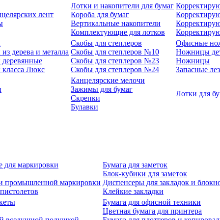
Лотки и накопители для бумаг
Корректирую
нцелярских лент
Короба для бумаг
Корректирую
ы
Вертикальные накопители
Корректирую
Комплектующие для лотков
Корректиру
ы
Скобы для степлеров
Офисные но
из дерева и металла
Скобы для степлеров №10
Ножницы де
 деревянные
Скобы для степлеров №23
Ножницы
 класса Люкс
Скобы для степлеров №24
Запасные ле
Канцелярские мелочи
и
Зажимы для бумаг
Лотки для б
Скрепки
Булавки
е для маркировки
Бумага для заметок
Блок-кубики для заметок
й и промышленной маркировки
Диспенсеры для закладок и блокн
-пистолетов
Клейкие закладки
кеты
Бумага для офисной техники
Цветная бумага для принтера
ой воздушной подушкой
Бумага для плоттеров и копирова