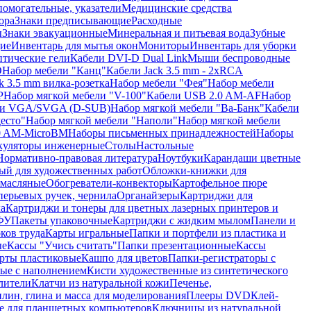
помогательные, указатели
Медицинские средства
ора
Знаки предписывающие
Расходные
ы
Знаки эвакуационные
Минеральная и питьевая вода
Зубные
ие
Инвентарь для мытья окон
Мониторы
Инвентарь для уборки
птические гели
Кабели DVI-D Dual Link
Мыши беспроводные
D
Набор мебели "Канц"
Кабели Jack 3.5 mm - 2xRCA
k 3.5 mm вилка-розетка
Набор мебели "Фея"
Набор мебели
P
Набор мягкой мебели "V-100"
Кабели USB 2.0 AM-AF
Набор
ли VGA/SVGA (D-SUB)
Набор мягкой мебели "Ва-Банк"
Кабели
есто"
Набор мягкой мебели "Наполи"
Набор мягкой мебели
0 AM-MicroBM
Наборы письменных принадлежностей
Наборы
куляторы инженерные
Столы
Настольные
Нормативно-правовая литература
Ноутбуки
Карандаши цветные
ый для художественных работ
Обложки-книжки для
 масляные
Обогреватели-конвекторы
Картофельное пюре
перьевых ручек, чернила
Органайзеры
Картриджи для
а
Картриджи и тонеры для цветных лазерных принтеров и
МФУ
Пакеты упаковочные
Картриджи с жидким мылом
Панели и
ков труда
Карты игральные
Папки и портфели из пластика и
ые
Кассы "Учись считать"
Папки презентационные
Кассы
рты пластиковые
Кашпо для цветов
Папки-регистраторы с
ые с наполнением
Кисти художественные из синтетического
лители
Клатчи из натуральной кожи
Печенье,
лин, глина и масса для моделирования
Плееры DVD
Клей-
е для планшетных компьютеров
Ключницы из натуральной