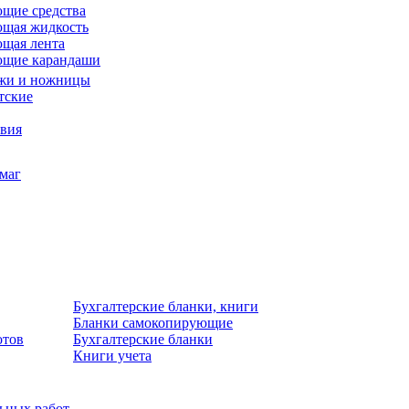
щие средства
щая жидкость
щая лента
ющие карандаши
жи и ножницы
тские
звия
умаг
Бухгалтерские бланки, книги
Бланки самокопирующие
отов
Бухгалтерские бланки
Книги учета
льных работ