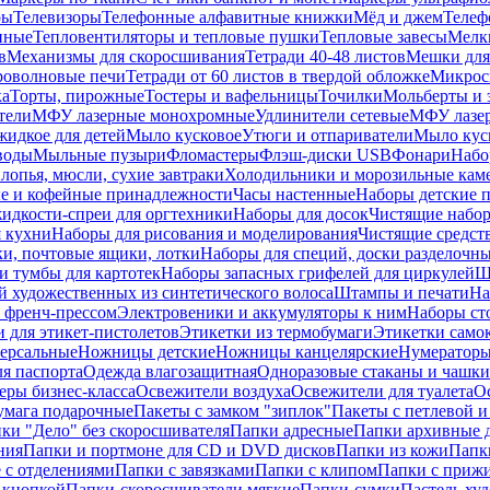
ры
Телевизоры
Телефонные алфавитные книжки
Мёд и джем
Телеф
енные
Тепловентиляторы и тепловые пушки
Тепловые завесы
Мелк
в
Механизмы для скоросшивания
Тетради 40-48 листов
Мешки для
оволновые печи
Тетради от 60 листов в твердой обложке
Микрос
ка
Торты, пирожные
Тостеры и вафельницы
Точилки
Мольберты и 
тели
МФУ лазерные монохромные
Удлинители сетевые
МФУ лазе
идкое для детей
Мыло кусковое
Утюги и отпариватели
Мыло куск
воды
Мыльные пузыри
Фломастеры
Флэш-диски USB
Фонари
Набо
лопья, мюсли, сухие завтраки
Холодильники и морозильные кам
е и кофейные принадлежности
Часы настенные
Наборы детские 
идкости-спреи для оргтехники
Наборы для досок
Чистящие набор
я кухни
Наборы для рисования и моделирования
Чистящие средст
и, почтовые ящики, лотки
Наборы для специй, доски разделочн
 тумбы для картотек
Наборы запасных грифелей для циркулей
Ш
й художественных из синтетического волоса
Штампы и печати
На
 френч-прессом
Электровеники и аккумуляторы к ним
Наборы ст
 для этикет-пистолетов
Этикетки из термобумаги
Этикетки само
ерсальные
Ножницы детские
Ножницы канцелярские
Нумератор
я паспорта
Одежда влагозащитная
Одноразовые стаканы и чашки
еры бизнес-класса
Освежители воздуха
Освежители для туалета
О
умага подарочные
Пакеты с замком "зиплок"
Пакеты с петлевой 
ки "Дело" без скоросшивателя
Папки адресные
Папки архивные д
ния
Папки и портмоне для CD и DVD дисков
Папки из кожи
Папк
 с отделениями
Папки с завязками
Папки с клипом
Папки с приж
 кнопкой
Папки-скоросшиватели мягкие
Папки-сумки
Пастель худ