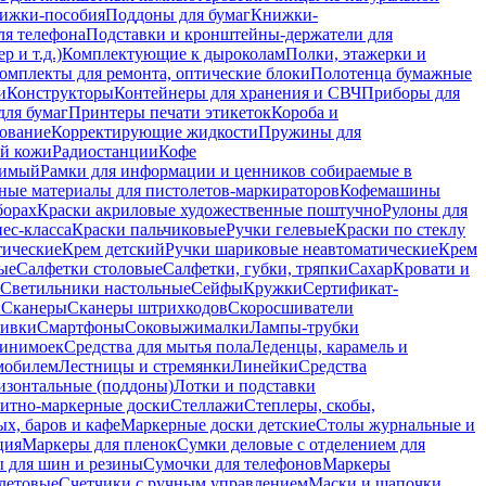
ижки-пособия
Поддоны для бумаг
Книжки-
ля телефона
Подставки и кронштейны-держатели для
 и т.д.)
Комплектующие к дыроколам
Полки, этажерки и
омплекты для ремонта, оптические блоки
Полотенца бумажные
и
Конструкторы
Контейнеры для хранения и СВЧ
Приборы для
для бумаг
Принтеры печати этикеток
Короба и
ование
Корректирующие жидкости
Пружины для
ой кожи
Радиостанции
Кофе
римый
Рамки для информации и ценников собираемые в
ные материалы для пистолетов-маркираторов
Кофемашины
борах
Краски акриловые художественные поштучно
Рулоны для
ес-класса
Краски пальчиковые
Ручки гелевые
Краски по стеклу
тические
Крем детский
Ручки шариковые неавтоматические
Крем
ые
Салфетки столовые
Салфетки, губки, тряпки
Сахар
Кровати и
Светильники настольные
Сейфы
Кружки
Сертификат-
ы
Сканеры
Сканеры штрихкодов
Скоросшиватели
ивки
Смартфоны
Соковыжималки
Лампы-трубки
минимоек
Средства для мытья пола
Леденцы, карамель и
омобилем
Лестницы и стремянки
Линейки
Средства
изонтальные (поддоны)
Лотки и подставки
итно-маркерные доски
Стеллажи
Степлеры, скобы,
х, баров и кафе
Маркерные доски детские
Столы журнальные и
ция
Маркеры для пленок
Сумки деловые с отделением для
 для шин и резины
Сумочки для телефонов
Маркеры
летовые
Счетчики с ручным управлением
Маски и шапочки