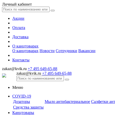
Личный кабинет
Акции
Оплата
Доставка
О канцтоварах
О канцтоварах
Новости
Сотрудники
Вакансии
Контакты
zakaz@kvik.ru
+7 495 649-65-88
zakaz@kvik.ru
+7 495 649-65-88
Меню
COVID-19
Дозаторы
Мыло антибактериальное
Салфетки ан
Средства защиты
Канцтовары