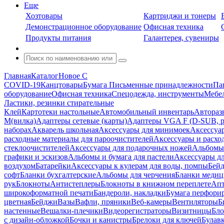
Еще
Хозтовары
Картриджи и тонеры
Демонстрационное оборудование
Офисная техника
Продукты питания
Галантерея, сувениры
Главная
Каталог
Новое С
COVID-19
Канцтовары
Бумага
Письменные принадлежности
Па
оборудование
Офисная техника
Спецодежда, инструменты
Мебел
Ластики, резинки стирательные
Клей
Картотеки настольные
Автомобильный инвентарь
Автораз
M(вилка)
Адаптеры сетевые (карты)
Адаптеры VGA F (D-SUB, ро
наборах
Акварель школьная
Аксессуары для минимоек
Аксессуа
расходные материалы для пароочистителей
Аксессуары и расхо
стеклоочистителей
Аксессуары для подарочных ножей
Альбомы 
графики и эскизов
Альбомы и бумага для пастели
Аксессуары дл
воздухом
Батарейки
Аксессуары к кулерам для воды, помпы
Бейд
софт
Бланки бухгалтерские
Альбомы для черчения
Бланки медиц
рук
Блокноты
Антистеплеры
Блокноты в книжном переплете
Апт
широкоформатной печати
Бандероли, накладки
Бумага перфори
цветная
Бейджи
Вазы
Вафли, пряники
Веб-камеры
Вентиляторы
Б
настенные
Вешалки-плечики
Видеорегистраторы
Визитницы
Бло
с дизайн-обложкой
Бочки и канистры
Брелоки для ключей
Булав