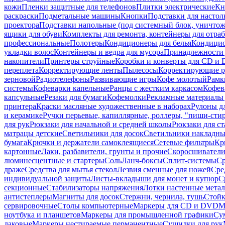
кожи
Пленки защитные для телефонов
Плитки электрические
Кн
раскраски
Подметальные машины
Кнопки
Подставки для настол
проектора
Подставки напольные (под системный блок, уничтожи
ящики для обуви
Комплекты для ремонта, контейнеры для отра
профессиональные
Полотеры
Кондиционеры для белья
Кондицио
укладки волос
Контейнеры и ведра для мусора
Принадлежности 
накопители
Принтеры струйные
Коробки и конверты для CD и
переплета
Корректирующие ленты
Пылесосы
Корректирующие р
зерновой
Радиотелефоны
Развивающие игры
Кофе молотый
Рамк
системы
Кофеварки капельные
Ранцы с жестким каркасом
Кофев
капсульные
Резаки для бумаги
Кофемолки
Рекламные материалы 
принтера
Краски масляные художественные в наборах
Рулоны д
и керамике
Ручки перьевые, капиллярные, роллеры, "пиши-сти
для рук
Рюкзаки для начальной и средней школы
Рюкзаки для ст
матрацы детские
Светильники для досок
Светильники накладны
бумага
Крючки и держатели самоклеящиеся
Сетевые фильтры
Кр
картонные
Лаки, разбавители, грунты и прочие
Скоросшиватели
люминесцентные и стартеры
Соль
Ланч-боксы
Сплит-системы
Ср
драже
Средства для мытья стекол
Лезвия сменные для ножей
Сре
индивидуальной защиты
Листы-вкладыши для монет и купюр
С
секционные
Стабилизаторы напряжения
Лотки настенные мета
антистеплеры
Магниты для досок
Стержни, чернила, тушь
Стойк
сервировочные
Столы компьютерные
Маркеры для CD и DVD
М
ноутбука и планшетов
Маркеры для промышленной графики
Су
лаковые
Маркеры нестираемые перманентные
Сушилки для рук