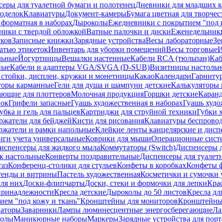
еры для туалетной бумаги и полотенец
Дневники для младших к
поделок
Клавиатуры
Документ-камеры
Бумага цветная для творчес
 форматная в наборах
Дыроколы
Ежедневники с покрытием "под к
ники с твердой обложкой
Ватные палочки и диски
Еженедельник
уков
Записные книжки
Зарядные устройства
Весы лабораторные
Зе
атью этикеток
Инвентарь для уборки помещений
Весы торговые
И
льные
Йогуртницы
Вешалки настенные
Кабели RCA (тюльпан)
Каб
ные
Кабели и адаптеры VGA/SVGA (D-SUB)
Визитницы настоль
стойки, дисплеи, кружки и монетницы
Какао
Календари
Гарниту
торы карманные
Гели для душа и шампуни детские
Калькуляторы 
ающие для плоттеров
Молочная продукция
Горшки детские
Каранд
пок
Грифели запасные
Гуашь художественная в наборах
Гуашь худо
убка и гель для пальцев
Картриджи для струйной техники
Губки 
ржатели для бейджей
Кисти для рисования
Клавиатуры беспрово
ржатели и рамки напольные
Клейкие ленты канцелярские и дисп
иги учета универсальные
Коврики для мыши
Операционные сист
испенсеры для жидкого мыла
Коммутаторы (Switch)
Диспенсеры д
к настольные
Конверты поздравительные
Диспенсеры для туалет
таз
Конференц-столики для стульев
Конфеты в коробках
Конфеты 
тенды и витрины
Пастель художественная
Косметички и сумочки 
ля них
Доски-флипчарты
Доски, стеки и формочки для лепки
Кра
принадлежности
Кресла детские
Дыроколы до 50 листов
Кресла дл
ием "под кожу и ткань"
Кронштейны для мониторов
Кронштейны-
аторы
Заварники
Лампы люминесцентные энергосберегающие
Ла
толы
Маникюрные наборы
Маркеры
Зарядные устройства для пор