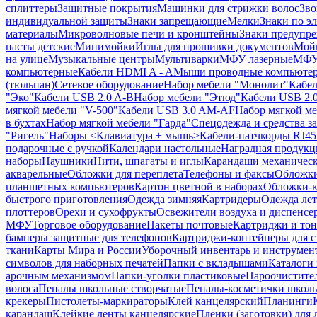
сплиттеры
Защитные покрытия
Машинки для стрижки волос
Зво
индивидуальной защиты
Знаки запрещающие
Мелки
Знаки по э
материалы
Микроволновые печи и кронштейны
Знаки предупр
пасты детские
Минимойки
Иглы для прошивки документов
Мойк
на улице
Музыкальные центры
Мультиварки
МФУ лазерные
МФУ
компьютерные
Кабели HDMI A - A
Мыши проводные компьюте
(тюльпан)
Сетевое оборудование
Набор мебели "Монолит"
Кабел
"Эко"
Кабели USB 2.0 A-B
Набор мебели "Этюд"
Кабели USB 2.0
мягкой мебели "V-500"
Кабели USB 3.0 AM-AF
Набор мягкой ме
в бухтах
Набор мягкой мебели "Гарда"
Спецодежда и средства 
"Ригель"
Наборы <Клавиатура + мышь>
Кабели-патчкорды RJ45 
подарочные с ручкой
Календари настольные
Наградная продукц
наборы
Наушники
Нити, шпагаты и иглы
Карандаши механичес
акварельные
Обложки для переплета
Телефоны и факсы
Обложки
планшетных компьютеров
Картон цветной в наборах
Обложки-к
быстрого приготовления
Одежда зимняя
Картридеры
Одежда лет
плоттеров
Орехи и сухофрукты
Освежители воздуха и диспенсе
МФУ
Торговое оборудование
Пакеты почтовые
Картриджи и тон
бамперы защитные для телефонов
Картриджи-контейнеры для 
ткани
Карты Мира и России
Уборочный инвентарь и инструмен
символов для наборных печатей
Папки с вкладышами
Каталоги 
арочным механизмом
Папки-уголки пластиковые
Пароочистите
волоса
Пеналы школьные створчатые
Пеналы-косметички школ
крекеры
Пистолеты-маркираторы
Клей канцелярский
Планинги
карандаш
Клейкие ленты канцелярские
Пленки (заготовки) для