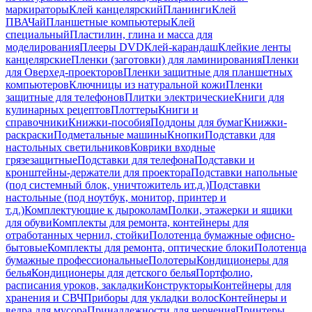
маркираторы
Клей канцелярский
Планинги
Клей
ПВА
Чай
Планшетные компьютеры
Клей
специальный
Пластилин, глина и масса для
моделирования
Плееры DVD
Клей-карандаш
Клейкие ленты
канцелярские
Пленки (заготовки) для ламинирования
Пленки
для Оверхед-проекторов
Пленки защитные для планшетных
компьютеров
Ключницы из натуральной кожи
Пленки
защитные для телефонов
Плитки электрические
Книги для
кулинарных рецептов
Плоттеры
Книги и
справочники
Книжки-пособия
Поддоны для бумаг
Книжки-
раскраски
Подметальные машины
Кнопки
Подставки для
настольных светильников
Коврики входные
грязезащитные
Подставки для телефона
Подставки и
кронштейны-держатели для проектора
Подставки напольные
(под системный блок, уничтожитель ит.д.)
Подставки
настольные (под ноутбук, монитор, принтер и
т.д.)
Комплектующие к дыроколам
Полки, этажерки и ящики
для обуви
Комплекты для ремонта, контейнеры для
отработанных чернил, стойки
Полотенца бумажные офисно-
бытовые
Комплекты для ремонта, оптические блоки
Полотенца
бумажные профессиональные
Полотеры
Кондиционеры для
белья
Кондиционеры для детского белья
Портфолио,
расписания уроков, закладки
Конструкторы
Контейнеры для
хранения и СВЧ
Приборы для укладки волос
Контейнеры и
ведра для мусора
Принадлежности для черчения
Принтеры