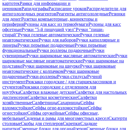
картотек
Рамки для информации и
ценников
Рапидографы
Расписание уроков
Распределители для
антигололедных реагентов
Реагенты антигололедные
Резинки
для денег
Розетки компьютерные, коннекторы и
периферия
Рулоны для касс из термобумаги
Рулоны для касс
офсетные
Ручки "5-й пишущий узел"
Ручки "пиши-
стирай"
Ручки гелевые автоматические
Ручки гелевые
неавтоматические
Ручки для наборов
Ручки капиллярные и
линеры
Ручки перьевые подарочные
Ручки перьевые
функциональные
Ручки роллеры подарочные
Ручки
сувенирные
Ручки шариковые масляные автоматические
Ручки
шариковые масляные неавтоматические
Ручки шариковые на
подставке
Ручки шариковые на шнурке
Ручки шариковые
неавтоматические с колпачком
Ручки шариковые
подарочные
Ручки-роллеры
Ручки-стилусы
Ручной
инструмент
Рюкзаки городские / для старшеклассников и
студентов
Рюкзаки городские с отделением для
ноутбука
Салфетки влажные детские
Салфетки для настольных
диспенсеров
Салфетки косметические
Салфетки
хозяйственные
Салфетницы
Сахарницы
Сейфы
взломостойкие
Сейфы огне-взломостойкие
Сейфы
огнестойкие
Сейфы оружейные
Сейфы офисные,
мебельные
Сиденья и рамы для многоместных кресел
Скатерти
столовые
Скобы для степлеров
Скрепки
Сладкие
напитки
Сменные блоки для органайзеров
Сменные блоки для