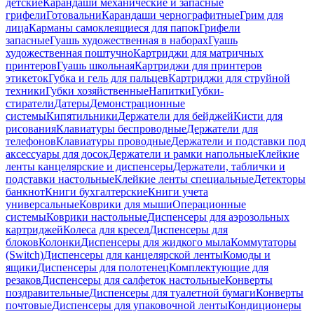
детские
Карандаши механические и запасные
грифели
Готовальни
Карандаши чернографитные
Грим для
лица
Карманы самоклеящиеся для папок
Грифели
запасные
Гуашь художественная в наборах
Гуашь
художественная поштучно
Картриджи для матричных
принтеров
Гуашь школьная
Картриджи для принтеров
этикеток
Губка и гель для пальцев
Картриджи для струйной
техники
Губки хозяйственные
Напитки
Губки-
стиратели
Датеры
Демонстрационные
системы
Кипятильники
Держатели для бейджей
Кисти для
рисования
Клавиатуры беспроводные
Держатели для
телефонов
Клавиатуры проводные
Держатели и подставки под
аксессуары для досок
Держатели и рамки напольные
Клейкие
ленты канцелярские и диспенсеры
Держатели, таблички и
подставки настольные
Клейкие ленты специальные
Детекторы
банкнот
Книги бухгалтерские
Книги учета
универсальные
Коврики для мыши
Операционные
системы
Коврики настольные
Диспенсеры для аэрозольных
картриджей
Колеса для кресел
Диспенсеры для
блоков
Колонки
Диспенсеры для жидкого мыла
Коммутаторы
(Switch)
Диспенсеры для канцелярской ленты
Комоды и
ящики
Диспенсеры для полотенец
Комплектующие для
резаков
Диспенсеры для салфеток настольные
Конверты
поздравительные
Диспенсеры для туалетной бумаги
Конверты
почтовые
Диспенсеры для упаковочной ленты
Кондиционеры