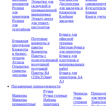
Этикетки для
аппаратов
Диспенсеры
самокопиру
складской и
Ролики
для закладок и
Бухгалтерск
промышленной
для
блокнотов
бланки
маркировки
принтеров
Клейкие
Книги учета
Этикет-лента
Ролики
закладки
для этикет-
для
пистолетов
телетайпов
Бумага для
Почтовые
офисной
Бумажная
конверты и
техники
продукция
пакеты
Цветная бумага
Блокноты
Конверты
для принтера
и бизнес-
Пакеты с
Бумага для
тетради
полиэтиленовой
плоттеров и
Атласы
воздушной
копировальных
Открытки,
подушкой
работ
грамоты,
Пакеты В4
Бумага для
дипломы
(250х353мм)
принтеров А4,
А3
Письменные принадлежности
Ручки
Чернила,
Принадл
Маркеры
Ручки гелевые
тушь,
для черч
Маркеры
Наборы
стержни
Транспо
перманентные
пишущих