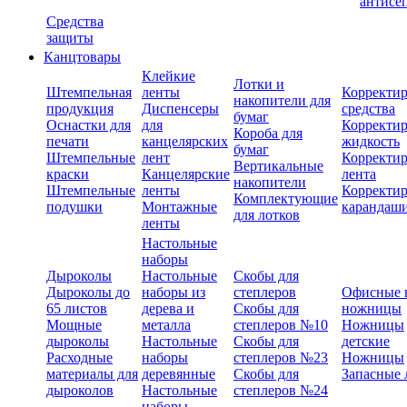
антисе
Средства
защиты
Канцтовары
Клейкие
Лотки и
Штемпельная
ленты
Корректи
накопители для
продукция
Диспенсеры
средства
бумаг
Оснастки для
для
Корректи
Короба для
печати
канцелярских
жидкость
бумаг
Штемпельные
лент
Корректи
Вертикальные
краски
Канцелярские
лента
накопители
Штемпельные
ленты
Корректи
Комплектующие
подушки
Монтажные
карандаш
для лотков
ленты
Настольные
наборы
Дыроколы
Настольные
Скобы для
Дыроколы до
наборы из
степлеров
Офисные 
65 листов
дерева и
Скобы для
ножницы
Мощные
металла
степлеров №10
Ножницы
дыроколы
Настольные
Скобы для
детские
Расходные
наборы
степлеров №23
Ножницы
материалы для
деревянные
Скобы для
Запасные 
дыроколов
Настольные
степлеров №24
наборы