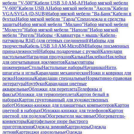
мебели "V-500"
Кабели USB 3.0 AM-AF
Набор мягкой мебели
"V-600"
Кабели USB A
Набор мягкой мебели "Аксель"
Кабели
VGA/SVGA (D-SUB)
Набор мягкой мебели "Ва-Банк"
Кабели в
бухтах
Набор мягкой мебели "Гарда"
Спецодежда и средства
защиты
Набор мягкой мебели "Милано"
Набор мягкой мебели
"Модесто"
Набор мягкой мебели "Наполи"
Набор мягкой
мебели "Ригель"
Наборы <Клавиатура + мышь>
Кабели-
патчкорды RJ45 (для сетевых соединений)
Наборы для
творчества
Кабель USB 3.0 AM-MicroBM
Наборы письменных
принадлежностей
Наборы подарочные с ручкой
Календари
настольные
Наградная продукция
Калька
Наклейки
Наклейки
для опечатывания документов
Калькуляторы
инженерные
Столы
Настольные наборы
Наушники
Нити,
шпагаты и иглы
Карандаши механические
Ножи и коврики для
резки
Ножницы
Карандаши специальные
Нормативно-правовая
литература
Ноутбуки
Карандаши цветные
акварельные
Обложки для переплета
Телефоны и
факсы
Обложки для термопереплета
Картон белый в
наборах
Картон грунтованный для художественных
работ
Обложки-книжки для планшетных компьютеров
Картон
цветной в наборах
Обложки-книжки для телефонов
Картон
цветной для поделок
Обогреватели масляные
Обогреватели-
конвекторы
Картофельное пюре быстрого
приготовления
Одежда зимняя
Картридеры
Одежда
летняя
Картриджи аэрозольные
Одежда