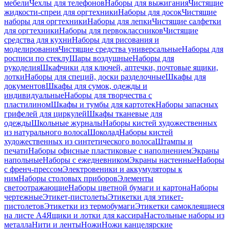
мебели
Чехлы для телефонов
Наборы для выжигания
Чистящие
жидкости-спреи для оргтехники
Наборы для досок
Чистящие
наборы для оргтехники
Наборы для лепки
Чистящие салфетки
для оргтехники
Наборы для первоклассников
Чистящие
средства для кухни
Наборы для рисования и
моделирования
Чистящие средства универсальные
Наборы для
росписи по стеклу
Шары воздушные
Наборы для
рукоделия
Шкафчики для ключей, аптечки, почтовые ящики,
лотки
Наборы для специй, доски разделочные
Шкафы для
документов
Шкафы для сумок, одежды и
индивидуальные
Наборы для творчества с
пластилином
Шкафы и тумбы для картотек
Наборы запасных
грифелей для циркулей
Шкафы тканевые для
одежды
Школьные журналы
Наборы кистей художественных
из натурального волоса
Шоколад
Наборы кистей
художественных из синтетического волоса
Штампы и
печати
Наборы офисные пластиковые с наполнением
Экраны
напольные
Наборы с ежедневником
Экраны настенные
Наборы
с френч-прессом
Электровеники и аккумуляторы к
ним
Наборы столовых приборов
Элементы
светоотражающие
Наборы цветной бумаги и картона
Наборы
чертежные
Этикет-пистолеты
Этикетки для этикет-
пистолетов
Этикетки из термобумаги
Этикетки самоклеящиеся
на листе А4
Ящики и лотки для кассира
Настольные наборы из
металла
Нити и ленты
Ножи
Ножи канцелярские