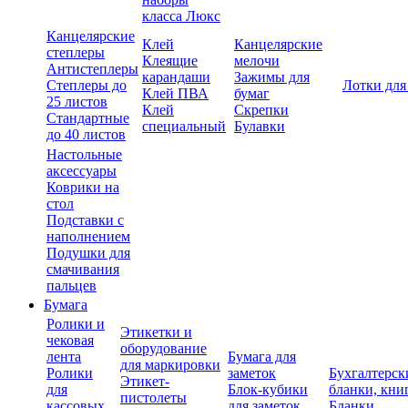
класса Люкс
Канцелярские
Клей
Канцелярские
степлеры
Клеящие
мелочи
Антистеплеры
карандаши
Зажимы для
Степлеры до
Лотки для
Клей ПВА
бумаг
25 листов
Клей
Скрепки
Стандартные
специальный
Булавки
до 40 листов
Настольные
аксессуары
Коврики на
стол
Подставки с
наполнением
Подушки для
смачивания
пальцев
Бумага
Ролики и
Этикетки и
чековая
оборудование
лента
Бумага для
для маркировки
Ролики
заметок
Бухгалтерск
Этикет-
для
Блок-кубики
бланки, кни
пистолеты
кассовых
для заметок
Бланки