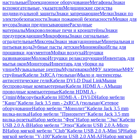
настольные
Проекционное оборудование
Мегафоны
Знаки
вспомогательные, указатели
Медицинские средства
индивидуальной защиты
Знаки запрещающие
Мелки
Знаки по
электробезопасности
Знаки пожарной безопасности
Мешки для
мусора
Знаки предписывающие
Расходные
материалы
Микроволновые печи и кронштейны
Знаки
предупреждающие
Микрофоны
Знаки сигнальные,
оградительные
Миксеры
Знаки эвакуационные
Минеральная и
питьевая вода
Зубные пасты детские
Минимойки
Иглы для
прошивки документов
Мойки воздуха
Игрушки
развивающие
Молоко
Игрушки релаксирующие
Инвентарь для
мытья окон
Мониторы
Инвентарь для уборки на
улице
Музыкальные центры
Мультиварки
МФУ лазерные
МФУ
струйные
Кабели 3xRCA (тюльпан)
Мыло и диспенсеры,
антисептические гели
Кабели DVI-D Dual Link
Мыши
беспроводные компьютерные
Кабели HDMI A - A
Мыши
проводные компьютерные
Кабели HDMI A -
C(mini)
Мясорубки
Кабели HDMI-A - DVI-D
Набор мебели
"Канц"
Кабели Jack 3.5 mm - 2xRCA (тюльпан)
Сетевое
оборудование
Набор мебели "Монолит"
Кабели Jack 3.5 mm
вилка-вилка
Набор мебели "Приоритет"
Кабели Jack 3.5 mm
вилка-розетка
Набор мебели "Фея"
Набор мебели "Эко"
Кабели
USB 2.0 A-B
Набор мебели "Этюд"
Кабели USB 2.0 A-Micro
B
Набор мягкой мебели "Club"
Кабели USB 2.0 A-Mini 5P
Набор
мягкой мебели "V-100"
Кабели USB 2.0 AM-AF
Набор мягкой