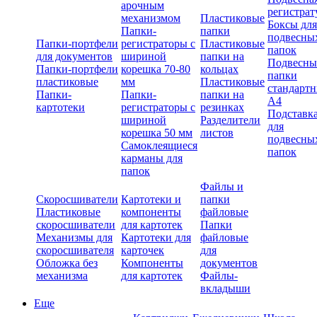
арочным
регистрат
механизмом
Пластиковые
Боксы для
Папки-
папки
подвесны
Папки-портфели
регистраторы с
Пластиковые
папок
для документов
шириной
папки на
Подвесны
Папки-портфели
корешка 70-80
кольцах
папки
пластиковые
мм
Пластиковые
стандарт
Папки-
Папки-
папки на
А4
картотеки
регистраторы с
резинках
Подставк
шириной
Разделители
для
корешка 50 мм
листов
подвесны
Самоклеящиеся
папок
карманы для
папок
Файлы и
Скоросшиватели
Картотеки и
папки
Пластиковые
компоненты
файловые
скоросшиватели
для картотек
Папки
Механизмы для
Картотеки для
файловые
скоросшивателя
карточек
для
Обложка без
Компоненты
документов
механизма
для картотек
Файлы-
вкладыши
Еще