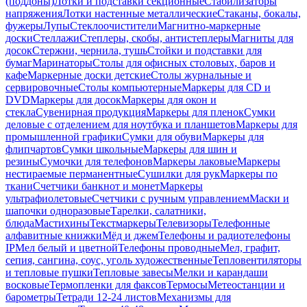
(поддоны)
Лотки и подставки секционные
Стабилизаторы
напряжения
Лотки настенные металлические
Стаканы, бокалы,
фужеры
Лупы
Стеклоочистители
Магнитно-маркерные
доски
Стеллажи
Степлеры, скобы, антистеплеры
Магниты для
досок
Стержни, чернила, тушь
Стойки и подставки для
бумаг
Маринаторы
Столы для офисных столовых, баров и
кафе
Маркерные доски детские
Столы журнальные и
сервировочные
Столы компьютерные
Маркеры для CD и
DVD
Маркеры для досок
Маркеры для окон и
стекла
Сувенирная продукция
Маркеры для пленок
Сумки
деловые с отделением для ноутбука и планшетов
Маркеры для
промышленной графики
Сумки для обуви
Маркеры для
флипчартов
Сумки школьные
Маркеры для шин и
резины
Сумочки для телефонов
Маркеры лаковые
Маркеры
нестираемые перманентные
Сушилки для рук
Маркеры по
ткани
Счетчики банкнот и монет
Маркеры
ультрафиолетовые
Счетчики с ручным управлением
Маски и
шапочки одноразовые
Тарелки, салатники,
блюда
Мастихины
Текстмаркеры
Телевизоры
Телефонные
алфавитные книжки
Мёд и джем
Телефоны и радиотелефоны
IP
Мел белый и цветной
Телефоны проводные
Мел, графит,
сепия, сангина, соус, уголь художественные
Тепловентиляторы
и тепловые пушки
Тепловые завесы
Мелки и карандаши
восковые
Термопленки для факсов
Термосы
Метеостанции и
барометры
Тетради 12-24 листов
Механизмы для