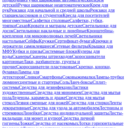
детский
Ручки шариковые неавтоматические
Крем для
рук
Рюкзаки для начальной и средней школы
Рюкзаки для
старшеклассников и студентов
Кресла для посетителей
многоместные
Салфетки столовые
Салфетки, губки,
тряпки
Сахар
Кровати и матрацы детские
Светильники для
досок
Светильники накладные и линейные
Кронштейны-
крепления для микроволновых печей
Светильники
настольные
Сейфы
Кружки
Сертификат-бумага
Крючки и
держатели самоклеящиеся
Сетевые фильтры
Крышки для
МФУ
Кубки и призы
Системные блоки
Кулеры для
воды
Сканеры
Сканеры штрихкодов
Скоросшиватели
картонные
Лаки, разбавители, грунты и
прочие
Скоросшиватели пластиковые
Скрепки, кнопки,
булавки
Лампы для
детекторов
Сливки
Смартфоны
Соковыжималки
Лампы-трубки
люминесцентные и стартеры
Соль
Ланч-боксы
Сплит-
системы
Средства для дезинфекции
Ластики
художественные
Средства для минимоек
Средства для мытья
пола
Леденцы, карамель и драже
Средства для мытья
стекол
Лезвия сменные для ножей
Средства для стирки
Ленты
декоративные
Средства для ухода за автомобилем
Лестницы и
стремянки
Линейки
Средства индивидуальной защиты
Листы-
вкладыши для монет и купюр
Средства личной
гигиены
Ложки
Средства от насекомых
Лотки горизонтальные