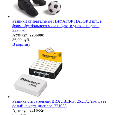
Резинки стирательные ПИФАГОР НАБОР 3 шт., в
форме футбольного мяча и бутс, в упак. с подвес.,
223608
Артикул:
223608с
86,99 руб.
В корзину
Резинка стирательная BRAUBERG, 26х17х7мм, цвет
белый, в карт. дисплее, 221033
Артикул:
221033с