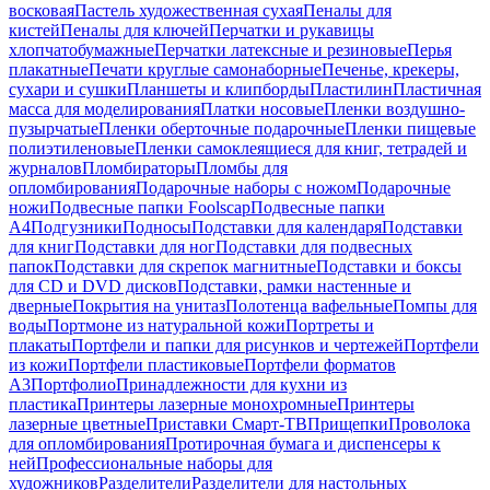
восковая
Пастель художественная сухая
Пеналы для
кистей
Пеналы для ключей
Перчатки и рукавицы
хлопчатобумажные
Перчатки латексные и резиновые
Перья
плакатные
Печати круглые самонаборные
Печенье, крекеры,
сухари и сушки
Планшеты и клипборды
Пластилин
Пластичная
масса для моделирования
Платки носовые
Пленки воздушно-
пузырчатые
Пленки оберточные подарочные
Пленки пищевые
полиэтиленовые
Пленки самоклеящиеся для книг, тетрадей и
журналов
Пломбираторы
Пломбы для
опломбирования
Подарочные наборы с ножом
Подарочные
ножи
Подвесные папки Foolscap
Подвесные папки
А4
Подгузники
Подносы
Подставки для календаря
Подставки
для книг
Подставки для ног
Подставки для подвесных
папок
Подставки для скрепок магнитные
Подставки и боксы
для CD и DVD дисков
Подставки, рамки настенные и
дверные
Покрытия на унитаз
Полотенца вафельные
Помпы для
воды
Портмоне из натуральной кожи
Портреты и
плакаты
Портфели и папки для рисунков и чертежей
Портфели
из кожи
Портфели пластиковые
Портфели форматов
А3
Портфолио
Принадлежности для кухни из
пластика
Принтеры лазерные монохромные
Принтеры
лазерные цветные
Приставки Смарт-ТВ
Прищепки
Проволока
для опломбирования
Протирочная бумага и диспенсеры к
ней
Профессиональные наборы для
художников
Разделители
Разделители для настольных