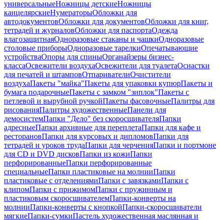
универсальные
Ножницы детские
Ножницы
канцелярские
Нумераторы
Обложки для
автодокументов
Обложки для документов
Обложки для книг,
тетрадей и журналов
Обложки для паспорта
Одежда
влагозащитная
Одноразовые стаканы и чашки
Одноразовые
столовые приборы
Одноразовые тарелки
Опечатывающие
устройства
Опоры для спины
Органайзеры бизнес-
класса
Освежители воздуха
Освежители для туалета
Оснастки
для печатей и штампов
Отпариватели
Очистители
воздуха
Пакеты "майка"
Пакеты для упаковки купюр
Пакеты и
бумага подарочные
Пакеты с замком "зиплок"
Пакеты с
петлевой и вырубной ручкой
Пакеты фасовочные
Палитры для
рисования
Палитры художественные
Панели для
демосистем
Папки "Дело" без скоросшивателя
Папки
адресные
Папки архивные для переплета
Папки для кафе и
ресторанов
Папки для курсовых и дипломов
Папки для
тетрадей и уроков труда
Папки для черчения
Папки и портмоне
для CD и DVD дисков
Папки из кожи
Папки
перфорированные
Папки перфорированные
специальные
Папки пластиковые на молнии
Папки
пластиковые с отделениями
Папки с завязками
Папки с
клипом
Папки с прижимом
Папки с пружинным и
пластиковым скоросшивателем
Папки-конверты на
молнии
Папки-конверты с кнопкой
Папки-скоросшиватели
мягкие
Папки-сумки
Пастель художественная маслянная и