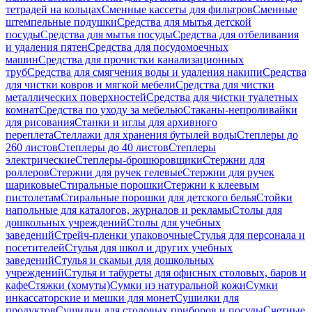
тетрадей на кольцах
Сменные кассеты для фильтров
Сменные
штемпельные подушки
Средства для мытья детской
посуды
Средства для мытья посуды
Средства для отбеливания
и удаления пятен
Средства для посудомоечных
машин
Средства для прочистки канализационных
труб
Средства для смягчения воды и удаления накипи
Средства
для чистки ковров и мягкой мебели
Средства для чистки
металлических поверхностей
Средства для чистки туалетных
комнат
Средства по уходу за мебелью
Стаканы-непроливайки
для рисования
Станки и иглы для архивного
переплета
Стеллажи для хранения бутылей воды
Степлеры до
260 листов
Степлеры до 40 листов
Степлеры
электрические
Степлеры-брошюровщики
Стержни для
роллеров
Стержни для ручек гелевые
Стержни для ручек
шариковые
Стиральные порошки
Стержни к клеевым
пистолетам
Стиральные порошки для детского белья
Стойки
напольные для каталогов, журналов и рекламы
Столы для
дошкольных учреждений
Столы для учебных
заведений
Стрейч-пленки упаковочные
Стулья для персонала и
посетителей
Стулья для школ и других учебных
заведений
Стулья и скамьи для дошкольных
учреждений
Стулья и табуреты для офисных столовых, баров и
кафе
Стяжки (хомуты)
Сумки из натуральной кожи
Сумки
инкассаторские и мешки для монет
Сушилки для
продуктов
Сушилки для столовых приборов и посуды
Счетные