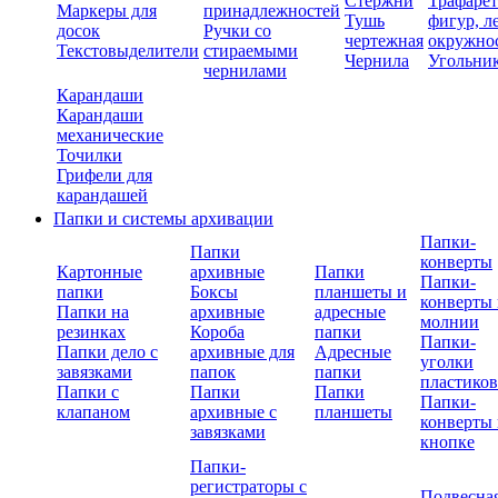
Стержни
Трафаре
Маркеры для
принадлежностей
Тушь
фигур, л
досок
Ручки со
чертежная
окружно
Текстовыделители
стираемыми
Чернила
Угольни
чернилами
Карандаши
Карандаши
механические
Точилки
Грифели для
карандашей
Папки и системы архивации
Папки-
Папки
конверты
Картонные
архивные
Папки
Папки-
папки
Боксы
планшеты и
конверты 
Папки на
архивные
адресные
молнии
резинках
Короба
папки
Папки-
Папки дело с
архивные для
Адресные
уголки
завязками
папок
папки
пластико
Папки с
Папки
Папки
Папки-
клапаном
архивные с
планшеты
конверты 
завязками
кнопке
Папки-
регистраторы с
Подвесна