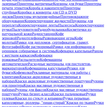
лазерные
Принтеры матричные
Корзины для бумаг
Принтеры
печати этикеток
Короба и накопители
Принтеры
струйные
Коробки и конверты для CD и DVD
дисков
Проекторы мультимедийные
Противокражное
оборудование
Корректирующие жидкости
Пружины для
переплета
Корректирующие ленты
Пылесосы
Корректирующие
ручки
Пылеуловители
Радиобудильники
Косметички из
натуральной кожи
Радиостанции
Кофе
зерновой
Радиотелефоны
Развивающие игры
Кофе
молотый
Рамки для дипломов, сертификатов, грамот,
фотографий
Кофе растворимый
Рамки для информации и
ценников собираемые в системы
Кофеварки капельные
Ранцы
с жестким каркасом
Кофеварки
рожковые
Распылители
Кофемашины
автоматические
Расходные материалы для пистолетов-
маркираторов
Кофемашины капсульные
Резаки для
бумаги
Кофемолки
Рекламные материалы для работы с
клиентами
Краски акриловые художественные в
наборах
Краски акриловые художественные поштучно
Рулоны
для принтера
Краски масляные художественные в
наборах
Рулоны для факсов
Краски масляные художественные
поштучно
Ручки бизнес-класса
Краски пальчиковые
Ручки
гелевые
Краски по стеклу и керамике
Ручки перьевые,
капиллярные, роллеры, "пиши-стирай"
Краски по ткани
Ручки
подарочные
Ручки шариковые автоматические
Крем