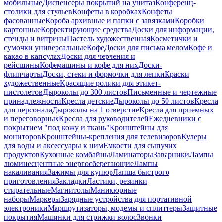
мобильные
Диспенсеры покрытий на унитаз
Конференц-
столики для стульев
Конфеты в коробках
Конфеты
фасованные
Короба архивные и папки с завязками
Коробки
картонные
Корректирующие средства
Доски для информации,
стенды и витрины
Пастель художественная
Косметички и
сумочки универсальные
Кофе
Доски для письма мелом
Кофе и
какао в капсулах
Доски для черчения и
рейсшины
Кофемашины и кофе для них
Доски-
флипчарты
Доски, стеки и формочки для лепки
Краски
художественные
Красящие ролики для этикет-
пистолетов
Дыроколы до 300 листов
Письменные и чертежные
принадлежности
Кресла детские
Дыроколы до 50 листов
Кресла
для персонала
Дыроколы на 1 отверстие
Кресла для приемных
и переговорных
Кресла для руководителей
Ежедневники с
покрытием "под кожу и ткань"
Кронштейны для
мониторов
Кронштейны-крепления для телевизоров
Кулеры
для воды и аксессуары к ним
Емкости для сыпучих
продуктов
Кухонные комбайны
Ламинаторы
Заварники
Лампы
люминесцентные энергосберегающие
Лампы
накаливания
Зажимы для купюр
Лапша быстрого
приготовления
Закладки
Ластики, резинки
стирательные
Магнитолы
Маникюрные
наборы
Маркеры
Зарядные устройства для портативной
электроники
Маршрутизаторы, модемы и сплиттеры
Защитные
покрытия
Машинки для стрижки волос
Звонки