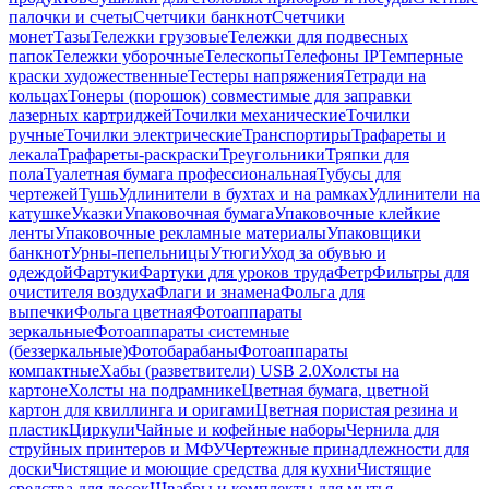
палочки и счеты
Счетчики банкнот
Счетчики
монет
Тазы
Тележки грузовые
Тележки для подвесных
папок
Тележки уборочные
Телескопы
Телефоны IP
Темперные
краски художественные
Тестеры напряжения
Тетради на
кольцах
Тонеры (порошок) совместимые для заправки
лазерных картриджей
Точилки механические
Точилки
ручные
Точилки электрические
Транспортиры
Трафареты и
лекала
Трафареты-раскраски
Треугольники
Тряпки для
пола
Туалетная бумага профессиональная
Тубусы для
чертежей
Тушь
Удлинители в бухтах и на рамках
Удлинители на
катушке
Указки
Упаковочная бумага
Упаковочные клейкие
ленты
Упаковочные рекламные материалы
Упаковщики
банкнот
Урны-пепельницы
Утюги
Уход за обувью и
одеждой
Фартуки
Фартуки для уроков труда
Фетр
Фильтры для
очистителя воздуха
Флаги и знамена
Фольга для
выпечки
Фольга цветная
Фотоаппараты
зеркальные
Фотоаппараты системные
(беззеркальные)
Фотобарабаны
Фотоаппараты
компактные
Хабы (разветвители) USB 2.0
Холсты на
картоне
Холсты на подрамнике
Цветная бумага, цветной
картон для квиллинга и оригами
Цветная пористая резина и
пластик
Циркули
Чайные и кофейные наборы
Чернила для
струйных принтеров и МФУ
Чертежные принадлежности для
доски
Чистящие и моющие средства для кухни
Чистящие
средства для досок
Швабры и комплекты для мытья