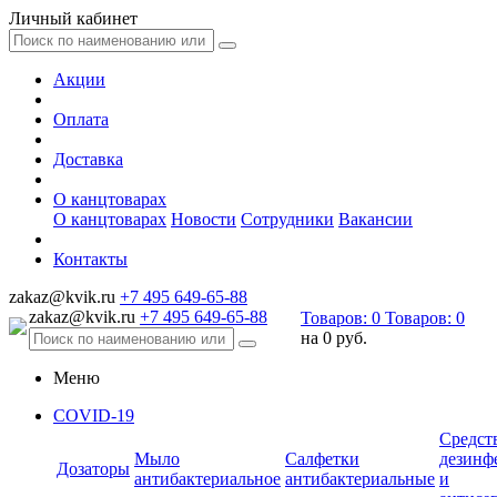
Личный кабинет
Акции
Оплата
Доставка
О канцтоварах
О канцтоварах
Новости
Сотрудники
Вакансии
Контакты
zakaz@kvik.ru
+7 495 649-65-88
zakaz@kvik.ru
+7 495 649-65-88
Товаров:
0
Товаров:
0
на
0 руб.
Меню
COVID-19
Средст
Мыло
Салфетки
дезинф
Дозаторы
антибактериальное
антибактериальные
и