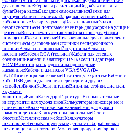
обложкой
Ватные палочки и диски
Еженедельники
Жесткие
диски внешние
Журналы регистрации
Ведра
Зажимы для
бумаг
Веера-кассы
Закладки самоклеящиеся
Замки для
ноутбуков
Записные книжки
Зарядные устройства
Весы
лабораторные
Зефир, мармелад
Весы напольные
Знаки
безопасности
Весы почтовые
Инвентарь для уборки на улице и
реагенты
Весы с печатью этикеток
Инвентарь для уборки
помещений
Весы торговые
Интерактивные доски, дисплеи и
системы
Весы фасовочные
Источники бесперебойного
питания
Вешалки напольные
Йогуртницы
Вешалки
настенные
Кабели RCA (тюльпан)
Кабели для сетевых
соединений
Кабели и адаптеры DVI
Кабели и адаптеры
HDMI
Визитницы и кредитницы однорядные
карманные
Кабели и адаптеры VGA/SVGA (D-
SUB)
Визитницы настольные
Визитницы-картотеки
Кабели и
хабы USB для подключения периферии и других
устройств
Вилки
Кабели питания
Витрины, стойки, дисплеи,
кружки и
монетницы
Какао
Календари
Гарнитуры
Вспомогательные
инструменты для художников
Калькуляторы инженерные и
финансовые
Калькуляторы карманные
Гели для душа и
шампуни детские
Калькуляторы настольные
Гели и
блестки
Металлическая мебель
Калькуляторы
печатающие
Гербы
Канцелярские детские наборы
Головки
печатающие для плоттеров
Молочная продукция
Горшки