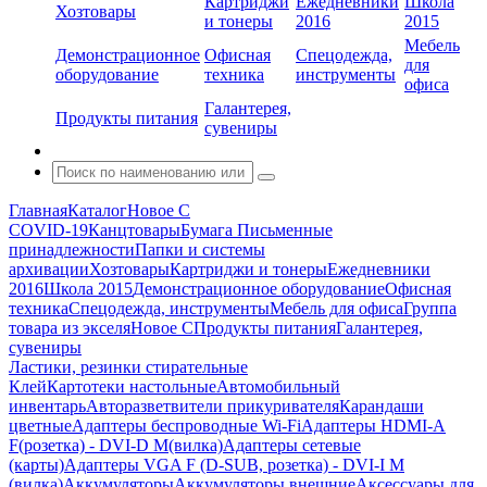
Картриджи
Ежедневники
Школа
Хозтовары
и тонеры
2016
2015
Мебель
Демонстрационное
Офисная
Спецодежда,
для
оборудование
техника
инструменты
офиса
Галантерея,
Продукты питания
сувениры
Главная
Каталог
Новое С
COVID-19
Канцтовары
Бумага
Письменные
принадлежности
Папки и системы
архивации
Хозтовары
Картриджи и тонеры
Ежедневники
2016
Школа 2015
Демонстрационное оборудование
Офисная
техника
Спецодежда, инструменты
Мебель для офиса
Группа
товара из экселя
Новое С
Продукты питания
Галантерея,
сувениры
Ластики, резинки стирательные
Клей
Картотеки настольные
Автомобильный
инвентарь
Авторазветвители прикуривателя
Карандаши
цветные
Адаптеры беспроводные Wi-Fi
Адаптеры HDMI-A
F(розетка) - DVI-D M(вилка)
Адаптеры сетевые
(карты)
Адаптеры VGA F (D-SUB, розетка) - DVI-I M
(вилка)
Аккумуляторы
Аккумуляторы внешние
Аксессуары для