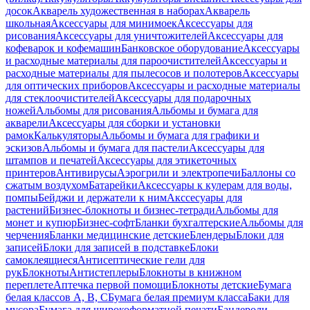
досок
Акварель художественная в наборах
Акварель
школьная
Аксессуары для минимоек
Аксессуары для
рисования
Аксессуары для уничтожителей
Аксессуары для
кофеварок и кофемашин
Банковское оборудование
Аксессуары
и расходные материалы для пароочистителей
Аксессуары и
расходные материалы для пылесосов и полотеров
Аксессуары
для оптических приборов
Аксессуары и расходные материалы
для стеклоочистителей
Аксессуары для подарочных
ножей
Альбомы для рисования
Альбомы и бумага для
акварели
Аксессуары для сборки и установки
рамок
Калькуляторы
Альбомы и бумага для графики и
эскизов
Альбомы и бумага для пастели
Аксессуары для
штампов и печатей
Аксессуары для этикеточных
принтеров
Антивирусы
Аэрогрили и электропечи
Баллоны со
сжатым воздухом
Батарейки
Аксессуары к кулерам для воды,
помпы
Бейджи и держатели к ним
Акссесуары для
растений
Бизнес-блокноты и бизнес-тетради
Альбомы для
монет и купюр
Бизнес-софт
Бланки бухгалтерские
Альбомы для
черчения
Бланки медицинские детские
Блендеры
Блоки для
записей
Блоки для записей в подставке
Блоки
самоклеящиеся
Антисептические гели для
рук
Блокноты
Антистеплеры
Блокноты в книжном
переплете
Аптечка первой помощи
Блокноты детские
Бумага
белая классов А, В, С
Бумага белая премиум класса
Баки для
мусора
Бумага для широкоформатной печати
Бандероли,