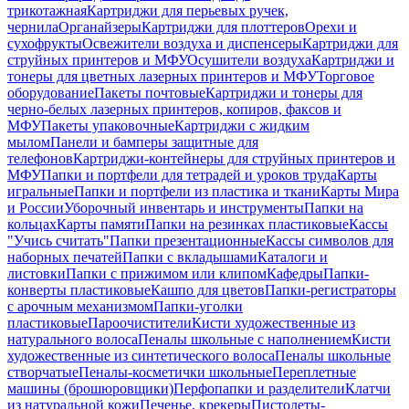
трикотажная
Картриджи для перьевых ручек,
чернила
Органайзеры
Картриджи для плоттеров
Орехи и
сухофрукты
Освежители воздуха и диспенсеры
Картриджи для
струйных принтеров и МФУ
Осушители воздуха
Картриджи и
тонеры для цветных лазерных принтеров и МФУ
Торговое
оборудование
Пакеты почтовые
Картриджи и тонеры для
черно-белых лазерных принтеров, копиров, факсов и
МФУ
Пакеты упаковочные
Картриджи с жидким
мылом
Панели и бамперы защитные для
телефонов
Картриджи-контейнеры для струйных принтеров и
МФУ
Папки и портфели для тетрадей и уроков труда
Карты
игральные
Папки и портфели из пластика и ткани
Карты Мира
и России
Уборочный инвентарь и инструменты
Папки на
кольцах
Карты памяти
Папки на резинках пластиковые
Кассы
"Учись считать"
Папки презентационные
Кассы символов для
наборных печатей
Папки с вкладышами
Каталоги и
листовки
Папки с прижимом или клипом
Кафедры
Папки-
конверты пластиковые
Кашпо для цветов
Папки-регистраторы
с арочным механизмом
Папки-уголки
пластиковые
Пароочистители
Кисти художественные из
натурального волоса
Пеналы школьные с наполнением
Кисти
художественные из синтетического волоса
Пеналы школьные
створчатые
Пеналы-косметички школьные
Переплетные
машины (брошюровщики)
Перфопапки и разделители
Клатчи
из натуральной кожи
Печенье, крекеры
Пистолеты-