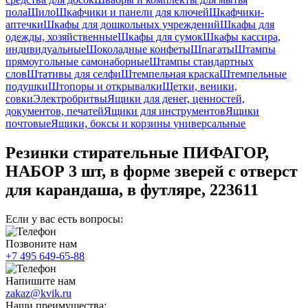
пола
Шило
Шкафчики и панели для ключей
Шкафчики-
аптечки
Шкафы для дошкольных учреждений
Шкафы для
одежды, хозяйственные
Шкафы для сумок
Шкафы кассира,
индивидуальные
Шоколадные конфеты
Шпагаты
Штампы
прямоугольные самонаборные
Штампы стандартных
слов
Штативы для селфи
Штемпельная краска
Штемпельные
подушки
Штопоры и открывалки
Щетки, веники,
совки
Электробритвы
Ящики для денег, ценностей,
документов, печатей
Ящики для инструментов
Ящики
почтовые
Ящики, боксы и корзины универсальные
Резинки стирательные ПИФАГОР,
НАБОР 3 шт, в форме зверей с отверст
для карандаша, в футляре, 223611
Если у вас есть вопросы:
Позвоните нам
+7 495 649-65-88
Напишите нам
zakaz@kvik.ru
Наши преимущества: