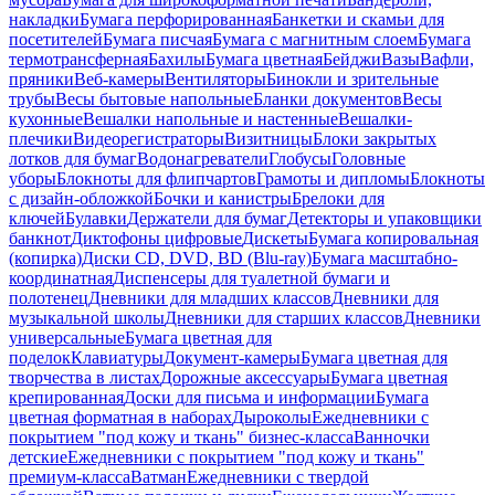
накладки
Бумага перфорированная
Банкетки и скамьи для
посетителей
Бумага писчая
Бумага с магнитным слоем
Бумага
термотрансферная
Бахилы
Бумага цветная
Бейджи
Вазы
Вафли,
пряники
Веб-камеры
Вентиляторы
Бинокли и зрительные
трубы
Весы бытовые напольные
Бланки документов
Весы
кухонные
Вешалки напольные и настенные
Вешалки-
плечики
Видеорегистраторы
Визитницы
Блоки закрытых
лотков для бумаг
Водонагреватели
Глобусы
Головные
уборы
Блокноты для флипчартов
Грамоты и дипломы
Блокноты
с дизайн-обложкой
Бочки и канистры
Брелоки для
ключей
Булавки
Держатели для бумаг
Детекторы и упаковщики
банкнот
Диктофоны цифровые
Дискеты
Бумага копировальная
(копирка)
Диски CD, DVD, BD (Blu-ray)
Бумага масштабно-
координатная
Диспенсеры для туалетной бумаги и
полотенец
Дневники для младших классов
Дневники для
музыкальной школы
Дневники для старших классов
Дневники
универсальные
Бумага цветная для
поделок
Клавиатуры
Документ-камеры
Бумага цветная для
творчества в листах
Дорожные аксессуары
Бумага цветная
крепированная
Доски для письма и информации
Бумага
цветная форматная в наборах
Дыроколы
Ежедневники с
покрытием "под кожу и ткань" бизнес-класса
Ванночки
детские
Ежедневники с покрытием "под кожу и ткань"
премиум-класса
Ватман
Ежедневники с твердой