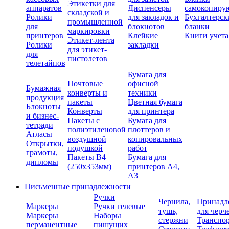
Этикетки для
аппаратов
Диспенсеры
самокопиру
складской и
Ролики
для закладок и
Бухгалтерск
промышленной
для
блокнотов
бланки
маркировки
принтеров
Клейкие
Книги учета
Этикет-лента
Ролики
закладки
для этикет-
для
пистолетов
телетайпов
Бумага для
Почтовые
офисной
Бумажная
конверты и
техники
продукция
пакеты
Цветная бумага
Блокноты
Конверты
для принтера
и бизнес-
Пакеты с
Бумага для
тетради
полиэтиленовой
плоттеров и
Атласы
воздушной
копировальных
Открытки,
подушкой
работ
грамоты,
Пакеты В4
Бумага для
дипломы
(250х353мм)
принтеров А4,
А3
Письменные принадлежности
Ручки
Чернила,
Принадл
Маркеры
Ручки гелевые
тушь,
для черч
Маркеры
Наборы
стержни
Транспо
перманентные
пишущих