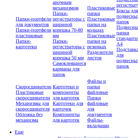
арочным
регистрат
механизмом
Пластиковые
Боксы для
Папки-
папки
подвесны
Папки-портфели
регистраторы с
Пластиковые
папок
для документов
шириной
папки на
Подвесны
Папки-портфели
корешка 70-80
кольцах
папки
пластиковые
мм
Пластиковые
стандарт
Папки-
Папки-
папки на
А4
картотеки
регистраторы с
резинках
Подставк
шириной
Разделители
для
корешка 50 мм
листов
подвесны
Самоклеящиеся
папок
карманы для
папок
Файлы и
Скоросшиватели
Картотеки и
папки
Пластиковые
компоненты
файловые
скоросшиватели
для картотек
Папки
Механизмы для
Картотеки для
файловые
скоросшивателя
карточек
для
Обложка без
Компоненты
документов
механизма
для картотек
Файлы-
вкладыши
Еще