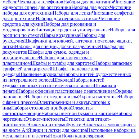
мебели
Чехлы для телефонов
Наборы для выжигания
Чистящие
жидкости-спреи для оргтехники
Наборы для досок
Чистящие
наборы для оргтехники
Наборы для лепки
Чистящие салфетки
для оргтехники
Наборы для первоклассников
Чистящие
средства для кухни
Наборы для рисования и
моделирования
Чистящие средства универсальные
Наборы для
росписи по стеклу
Шары воздушные
Наборы для
рукоделия
Шкафчики для ключей, аптечки, почтовые ящики,
лотки
Наборы для специй, доски разделочные
Шкафы для
документов
Шкафы для сумок, одежды и
индивидуальные
Наборы для творчества с
пластилином
Шкафы и тумбы для картотек
Наборы запасных
грифелей для циркулей
Шкафы тканевые для
одежды
Школьные журналы
Наборы кистей художественных
из натурального волоса
Шоколад
Наборы кистей
художественных из синтетического волоса
Штампы и
печати
Наборы офисные пластиковые с наполнением
Экраны
напольные
Наборы с ежедневником
Экраны настенные
Наборы
с френч-прессом
Электровеники и аккумуляторы к
ним
Наборы столовых приборов
Элементы
светоотражающие
Наборы цветной бумаги и картона
Наборы
чертежные
Этикет-пистолеты
Этикетки для этикет-
пистолетов
Этикетки из термобумаги
Этикетки самоклеящиеся
на листе А4
Ящики и лотки для кассира
Настольные наборы из
металла
Нити и ленты
Ножи
Ножи канцелярские