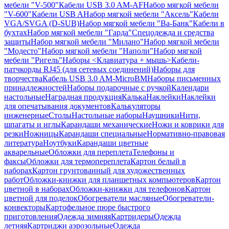
мебели "V-500"
Кабели USB 3.0 AM-AF
Набор мягкой мебели
"V-600"
Кабели USB A
Набор мягкой мебели "Аксель"
Кабели
VGA/SVGA (D-SUB)
Набор мягкой мебели "Ва-Банк"
Кабели в
бухтах
Набор мягкой мебели "Гарда"
Спецодежда и средства
защиты
Набор мягкой мебели "Милано"
Набор мягкой мебели
"Модесто"
Набор мягкой мебели "Наполи"
Набор мягкой
мебели "Ригель"
Наборы <Клавиатура + мышь>
Кабели-
патчкорды RJ45 (для сетевых соединений)
Наборы для
творчества
Кабель USB 3.0 AM-MicroBM
Наборы письменных
принадлежностей
Наборы подарочные с ручкой
Календари
настольные
Наградная продукция
Калька
Наклейки
Наклейки
для опечатывания документов
Калькуляторы
инженерные
Столы
Настольные наборы
Наушники
Нити,
шпагаты и иглы
Карандаши механические
Ножи и коврики для
резки
Ножницы
Карандаши специальные
Нормативно-правовая
литература
Ноутбуки
Карандаши цветные
акварельные
Обложки для переплета
Телефоны и
факсы
Обложки для термопереплета
Картон белый в
наборах
Картон грунтованный для художественных
работ
Обложки-книжки для планшетных компьютеров
Картон
цветной в наборах
Обложки-книжки для телефонов
Картон
цветной для поделок
Обогреватели масляные
Обогреватели-
конвекторы
Картофельное пюре быстрого
приготовления
Одежда зимняя
Картридеры
Одежда
летняя
Картриджи аэрозольные
Одежда