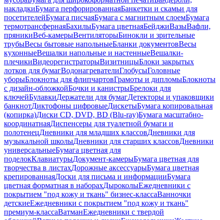
накладки
Бумага перфорированная
Банкетки и скамьи для
посетителей
Бумага писчая
Бумага с магнитным слоем
Бумага
термотрансферная
Бахилы
Бумага цветная
Бейджи
Вазы
Вафли,
пряники
Веб-камеры
Вентиляторы
Бинокли и зрительные
трубы
Весы бытовые напольные
Бланки документов
Весы
кухонные
Вешалки напольные и настенные
Вешалки-
плечики
Видеорегистраторы
Визитницы
Блоки закрытых
лотков для бумаг
Водонагреватели
Глобусы
Головные
уборы
Блокноты для флипчартов
Грамоты и дипломы
Блокноты
с дизайн-обложкой
Бочки и канистры
Брелоки для
ключей
Булавки
Держатели для бумаг
Детекторы и упаковщики
банкнот
Диктофоны цифровые
Дискеты
Бумага копировальная
(копирка)
Диски CD, DVD, BD (Blu-ray)
Бумага масштабно-
координатная
Диспенсеры для туалетной бумаги и
полотенец
Дневники для младших классов
Дневники для
музыкальной школы
Дневники для старших классов
Дневники
универсальные
Бумага цветная для
поделок
Клавиатуры
Документ-камеры
Бумага цветная для
творчества в листах
Дорожные аксессуары
Бумага цветная
крепированная
Доски для письма и информации
Бумага
цветная форматная в наборах
Дыроколы
Ежедневники с
покрытием "под кожу и ткань" бизнес-класса
Ванночки
детские
Ежедневники с покрытием "под кожу и ткань"
премиум-класса
Ватман
Ежедневники с твердой