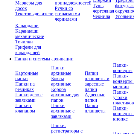
Стержни
Трафаре
Маркеры для
принадлежностей
Тушь
фигур, л
досок
Ручки со
чертежная
окружно
Текстовыделители
стираемыми
Чернила
Угольни
чернилами
Карандаши
Карандаши
механические
Точилки
Грифели для
карандашей
Папки и системы архивации
Папки-
Папки
конверты
Картонные
архивные
Папки
Папки-
папки
Боксы
планшеты и
конверты 
Папки на
архивные
адресные
молнии
резинках
Короба
папки
Папки-
Папки дело с
архивные для
Адресные
уголки
завязками
папок
папки
пластико
Папки с
Папки
Папки
Папки-
клапаном
архивные с
планшеты
конверты 
завязками
кнопке
Папки-
регистраторы с
Подвесна