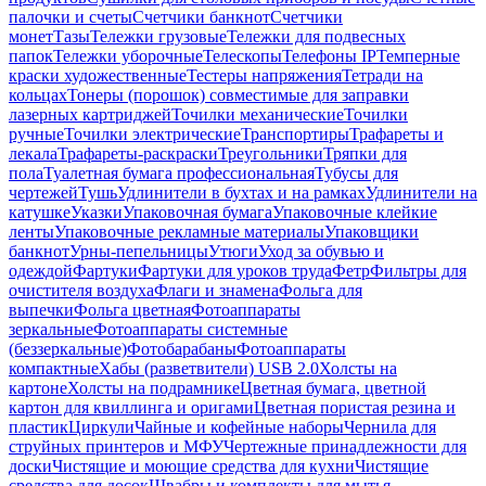
палочки и счеты
Счетчики банкнот
Счетчики
монет
Тазы
Тележки грузовые
Тележки для подвесных
папок
Тележки уборочные
Телескопы
Телефоны IP
Темперные
краски художественные
Тестеры напряжения
Тетради на
кольцах
Тонеры (порошок) совместимые для заправки
лазерных картриджей
Точилки механические
Точилки
ручные
Точилки электрические
Транспортиры
Трафареты и
лекала
Трафареты-раскраски
Треугольники
Тряпки для
пола
Туалетная бумага профессиональная
Тубусы для
чертежей
Тушь
Удлинители в бухтах и на рамках
Удлинители на
катушке
Указки
Упаковочная бумага
Упаковочные клейкие
ленты
Упаковочные рекламные материалы
Упаковщики
банкнот
Урны-пепельницы
Утюги
Уход за обувью и
одеждой
Фартуки
Фартуки для уроков труда
Фетр
Фильтры для
очистителя воздуха
Флаги и знамена
Фольга для
выпечки
Фольга цветная
Фотоаппараты
зеркальные
Фотоаппараты системные
(беззеркальные)
Фотобарабаны
Фотоаппараты
компактные
Хабы (разветвители) USB 2.0
Холсты на
картоне
Холсты на подрамнике
Цветная бумага, цветной
картон для квиллинга и оригами
Цветная пористая резина и
пластик
Циркули
Чайные и кофейные наборы
Чернила для
струйных принтеров и МФУ
Чертежные принадлежности для
доски
Чистящие и моющие средства для кухни
Чистящие
средства для досок
Швабры и комплекты для мытья