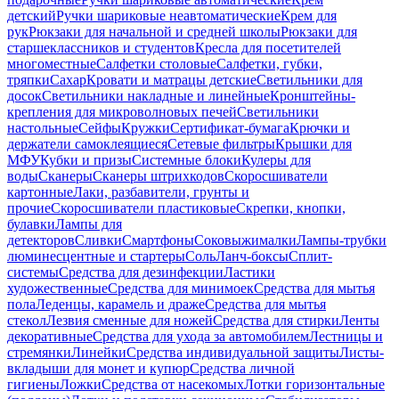
детский
Ручки шариковые неавтоматические
Крем для
рук
Рюкзаки для начальной и средней школы
Рюкзаки для
старшеклассников и студентов
Кресла для посетителей
многоместные
Салфетки столовые
Салфетки, губки,
тряпки
Сахар
Кровати и матрацы детские
Светильники для
досок
Светильники накладные и линейные
Кронштейны-
крепления для микроволновых печей
Светильники
настольные
Сейфы
Кружки
Сертификат-бумага
Крючки и
держатели самоклеящиеся
Сетевые фильтры
Крышки для
МФУ
Кубки и призы
Системные блоки
Кулеры для
воды
Сканеры
Сканеры штрихкодов
Скоросшиватели
картонные
Лаки, разбавители, грунты и
прочие
Скоросшиватели пластиковые
Скрепки, кнопки,
булавки
Лампы для
детекторов
Сливки
Смартфоны
Соковыжималки
Лампы-трубки
люминесцентные и стартеры
Соль
Ланч-боксы
Сплит-
системы
Средства для дезинфекции
Ластики
художественные
Средства для минимоек
Средства для мытья
пола
Леденцы, карамель и драже
Средства для мытья
стекол
Лезвия сменные для ножей
Средства для стирки
Ленты
декоративные
Средства для ухода за автомобилем
Лестницы и
стремянки
Линейки
Средства индивидуальной защиты
Листы-
вкладыши для монет и купюр
Средства личной
гигиены
Ложки
Средства от насекомых
Лотки горизонтальные