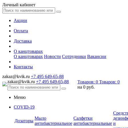
Личный кабинет
Акции
Оплата
Доставка
О канцтоварах
О канцтоварах
Новости
Сотрудники
Вакансии
Контакты
zakaz@kvik.ru
+7 495 649-65-88
zakaz@kvik.ru
+7 495 649-65-88
Товаров:
0
Товаров:
0
на
0 руб.
Меню
COVID-19
Средст
Мыло
Салфетки
дезинф
Дозаторы
антибактериальное
антибактериальные
и