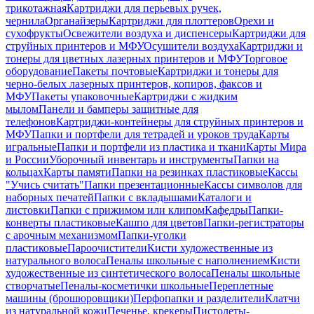
трикотажная
Картриджи для перьевых ручек,
чернила
Органайзеры
Картриджи для плоттеров
Орехи и
сухофрукты
Освежители воздуха и диспенсеры
Картриджи для
струйных принтеров и МФУ
Осушители воздуха
Картриджи и
тонеры для цветных лазерных принтеров и МФУ
Торговое
оборудование
Пакеты почтовые
Картриджи и тонеры для
черно-белых лазерных принтеров, копиров, факсов и
МФУ
Пакеты упаковочные
Картриджи с жидким
мылом
Панели и бамперы защитные для
телефонов
Картриджи-контейнеры для струйных принтеров и
МФУ
Папки и портфели для тетрадей и уроков труда
Карты
игральные
Папки и портфели из пластика и ткани
Карты Мира
и России
Уборочный инвентарь и инструменты
Папки на
кольцах
Карты памяти
Папки на резинках пластиковые
Кассы
"Учись считать"
Папки презентационные
Кассы символов для
наборных печатей
Папки с вкладышами
Каталоги и
листовки
Папки с прижимом или клипом
Кафедры
Папки-
конверты пластиковые
Кашпо для цветов
Папки-регистраторы
с арочным механизмом
Папки-уголки
пластиковые
Пароочистители
Кисти художественные из
натурального волоса
Пеналы школьные с наполнением
Кисти
художественные из синтетического волоса
Пеналы школьные
створчатые
Пеналы-косметички школьные
Переплетные
машины (брошюровщики)
Перфопапки и разделители
Клатчи
из натуральной кожи
Печенье, крекеры
Пистолеты-