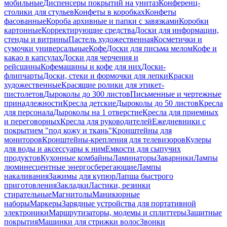
мобильные
Диспенсеры покрытий на унитаз
Конференц-
столики для стульев
Конфеты в коробках
Конфеты
фасованные
Короба архивные и папки с завязками
Коробки
картонные
Корректирующие средства
Доски для информации,
стенды и витрины
Пастель художественная
Косметички и
сумочки универсальные
Кофе
Доски для письма мелом
Кофе и
какао в капсулах
Доски для черчения и
рейсшины
Кофемашины и кофе для них
Доски-
флипчарты
Доски, стеки и формочки для лепки
Краски
художественные
Красящие ролики для этикет-
пистолетов
Дыроколы до 300 листов
Письменные и чертежные
принадлежности
Кресла детские
Дыроколы до 50 листов
Кресла
для персонала
Дыроколы на 1 отверстие
Кресла для приемных
и переговорных
Кресла для руководителей
Ежедневники с
покрытием "под кожу и ткань"
Кронштейны для
мониторов
Кронштейны-крепления для телевизоров
Кулеры
для воды и аксессуары к ним
Емкости для сыпучих
продуктов
Кухонные комбайны
Ламинаторы
Заварники
Лампы
люминесцентные энергосберегающие
Лампы
накаливания
Зажимы для купюр
Лапша быстрого
приготовления
Закладки
Ластики, резинки
стирательные
Магнитолы
Маникюрные
наборы
Маркеры
Зарядные устройства для портативной
электроники
Маршрутизаторы, модемы и сплиттеры
Защитные
покрытия
Машинки для стрижки волос
Звонки