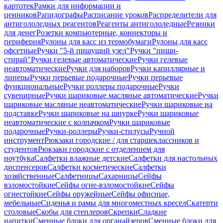
картотек
Рамки для информации и
ценников
Рапидографы
Расписание уроков
Распределители для
антигололедных реагентов
Реагенты антигололедные
Резинки
для денег
Розетки компьютерные, коннекторы и
периферия
Рулоны для касс из термобумаги
Рулоны для касс
офсетные
Ручки "5-й пишущий узел"
Ручки "пиши-
стирай"
Ручки гелевые автоматические
Ручки гелевые
неавтоматические
Ручки для наборов
Ручки капиллярные и
линеры
Ручки перьевые подарочные
Ручки перьевые
функциональные
Ручки роллеры подарочные
Ручки
сувенирные
Ручки шариковые масляные автоматические
Ручки
шариковые масляные неавтоматические
Ручки шариковые на
подставке
Ручки шариковые на шнурке
Ручки шариковые
неавтоматические с колпачком
Ручки шариковые
подарочные
Ручки-роллеры
Ручки-стилусы
Ручной
инструмент
Рюкзаки городские / для старшеклассников и
студентов
Рюкзаки городские с отделением для
ноутбука
Салфетки влажные детские
Салфетки для настольных
диспенсеров
Салфетки косметические
Салфетки
хозяйственные
Салфетницы
Сахарницы
Сейфы
взломостойкие
Сейфы огне-взломостойкие
Сейфы
огнестойкие
Сейфы оружейные
Сейфы офисные,
мебельные
Сиденья и рамы для многоместных кресел
Скатерти
столовые
Скобы для степлеров
Скрепки
Сладкие
напитки
Сменные блоки для органайзеров
Сменные блоки для