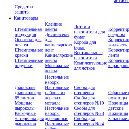
антисе
Средства
защиты
Канцтовары
Клейкие
Лотки и
Штемпельная
ленты
Корректи
накопители для
продукция
Диспенсеры
средства
бумаг
Оснастки для
для
Корректи
Короба для
печати
канцелярских
жидкость
бумаг
Штемпельные
лент
Корректи
Вертикальные
краски
Канцелярские
лента
накопители
Штемпельные
ленты
Корректи
Комплектующие
подушки
Монтажные
карандаш
для лотков
ленты
Настольные
наборы
Дыроколы
Настольные
Скобы для
Дыроколы до
наборы из
степлеров
Офисные 
65 листов
дерева и
Скобы для
ножницы
Мощные
металла
степлеров №10
Ножницы
дыроколы
Настольные
Скобы для
детские
Расходные
наборы
степлеров №23
Ножницы
материалы для
деревянные
Скобы для
Запасные 
дыроколов
Настольные
степлеров №24
наборы