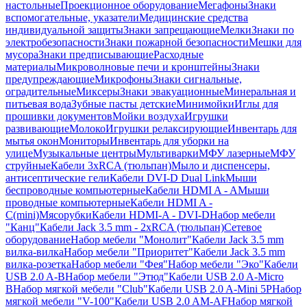
настольные
Проекционное оборудование
Мегафоны
Знаки
вспомогательные, указатели
Медицинские средства
индивидуальной защиты
Знаки запрещающие
Мелки
Знаки по
электробезопасности
Знаки пожарной безопасности
Мешки для
мусора
Знаки предписывающие
Расходные
материалы
Микроволновые печи и кронштейны
Знаки
предупреждающие
Микрофоны
Знаки сигнальные,
оградительные
Миксеры
Знаки эвакуационные
Минеральная и
питьевая вода
Зубные пасты детские
Минимойки
Иглы для
прошивки документов
Мойки воздуха
Игрушки
развивающие
Молоко
Игрушки релаксирующие
Инвентарь для
мытья окон
Мониторы
Инвентарь для уборки на
улице
Музыкальные центры
Мультиварки
МФУ лазерные
МФУ
струйные
Кабели 3xRCA (тюльпан)
Мыло и диспенсеры,
антисептические гели
Кабели DVI-D Dual Link
Мыши
беспроводные компьютерные
Кабели HDMI A - A
Мыши
проводные компьютерные
Кабели HDMI A -
C(mini)
Мясорубки
Кабели HDMI-A - DVI-D
Набор мебели
"Канц"
Кабели Jack 3.5 mm - 2xRCA (тюльпан)
Сетевое
оборудование
Набор мебели "Монолит"
Кабели Jack 3.5 mm
вилка-вилка
Набор мебели "Приоритет"
Кабели Jack 3.5 mm
вилка-розетка
Набор мебели "Фея"
Набор мебели "Эко"
Кабели
USB 2.0 A-B
Набор мебели "Этюд"
Кабели USB 2.0 A-Micro
B
Набор мягкой мебели "Club"
Кабели USB 2.0 A-Mini 5P
Набор
мягкой мебели "V-100"
Кабели USB 2.0 AM-AF
Набор мягкой