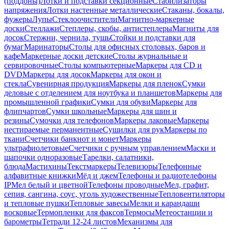
(поддоны)
Лотки и подставки секционные
Стабилизаторы
напряжения
Лотки настенные металлические
Стаканы, бокалы,
фужеры
Лупы
Стеклоочистители
Магнитно-маркерные
доски
Стеллажи
Степлеры, скобы, антистеплеры
Магниты для
досок
Стержни, чернила, тушь
Стойки и подставки для
бумаг
Маринаторы
Столы для офисных столовых, баров и
кафе
Маркерные доски детские
Столы журнальные и
сервировочные
Столы компьютерные
Маркеры для CD и
DVD
Маркеры для досок
Маркеры для окон и
стекла
Сувенирная продукция
Маркеры для пленок
Сумки
деловые с отделением для ноутбука и планшетов
Маркеры для
промышленной графики
Сумки для обуви
Маркеры для
флипчартов
Сумки школьные
Маркеры для шин и
резины
Сумочки для телефонов
Маркеры лаковые
Маркеры
нестираемые перманентные
Сушилки для рук
Маркеры по
ткани
Счетчики банкнот и монет
Маркеры
ультрафиолетовые
Счетчики с ручным управлением
Маски и
шапочки одноразовые
Тарелки, салатники,
блюда
Мастихины
Текстмаркеры
Телевизоры
Телефонные
алфавитные книжки
Мёд и джем
Телефоны и радиотелефоны
IP
Мел белый и цветной
Телефоны проводные
Мел, графит,
сепия, сангина, соус, уголь художественные
Тепловентиляторы
и тепловые пушки
Тепловые завесы
Мелки и карандаши
восковые
Термопленки для факсов
Термосы
Метеостанции и
барометры
Тетради 12-24 листов
Механизмы для