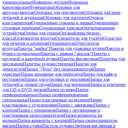
универсальные
Ножницы детские
Ножницы
канцелярские
Нумераторы
Обложки для
автодокументов
Обложки для документов
Обложки для книг,
тетрадей и журналов
Обложки для паспорта
Одежда
влагозащитная
Одноразовые стаканы и чашки
Одноразовые
столовые приборы
Одноразовые тарелки
Опечатывающие
устройства
Опоры для спины
Органайзеры бизнес-
класса
Освежители воздуха
Освежители для туалета
Оснастки
для печатей и штампов
Отпариватели
Очистители
воздуха
Пакеты "майка"
Пакеты для упаковки купюр
Пакеты и
бумага подарочные
Пакеты с замком "зиплок"
Пакеты с
петлевой и вырубной ручкой
Пакеты фасовочные
Палитры для
рисования
Палитры художественные
Панели для
демосистем
Папки "Дело" без скоросшивателя
Папки
адресные
Папки архивные для переплета
Папки для кафе и
ресторанов
Папки для курсовых и дипломов
Папки для
тетрадей и уроков труда
Папки для черчения
Папки и портмоне
для CD и DVD дисков
Папки из кожи
Папки
перфорированные
Папки перфорированные
специальные
Папки пластиковые на молнии
Папки
пластиковые с отделениями
Папки с завязками
Папки с
клипом
Папки с прижимом
Папки с пружинным и
пластиковым скоросшивателем
Папки-конверты на
молнии
Папки-конверты с кнопкой
Папки-скоросшиватели
мягкие
Папки-сумки
Пастель художественная маслянная и