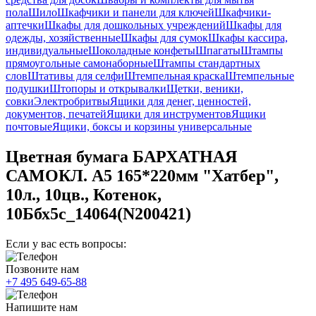
пола
Шило
Шкафчики и панели для ключей
Шкафчики-
аптечки
Шкафы для дошкольных учреждений
Шкафы для
одежды, хозяйственные
Шкафы для сумок
Шкафы кассира,
индивидуальные
Шоколадные конфеты
Шпагаты
Штампы
прямоугольные самонаборные
Штампы стандартных
слов
Штативы для селфи
Штемпельная краска
Штемпельные
подушки
Штопоры и открывалки
Щетки, веники,
совки
Электробритвы
Ящики для денег, ценностей,
документов, печатей
Ящики для инструментов
Ящики
почтовые
Ящики, боксы и корзины универсальные
Цветная бумага БАРХАТНАЯ
САМОКЛ. А5 165*220мм "Хатбер",
10л., 10цв., Котенок,
10Ббх5с_14064(N200421)
Если у вас есть вопросы:
Позвоните нам
+7 495 649-65-88
Напишите нам