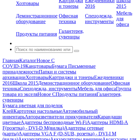
Картриджи
Ежедневники
Школа
Хозтовары
и тонеры
2016
2015
Мебель
Демонстрационное
Офисная
Спецодежда,
для
оборудование
техника
инструменты
офиса
Галантерея,
Продукты питания
сувениры
Главная
Каталог
Новое С
COVID-19
Канцтовары
Бумага
Письменные
принадлежности
Папки и системы
архивации
Хозтовары
Картриджи и тонеры
Ежедневники
2016
Школа 2015
Демонстрационное оборудование
Офисная
техника
Спецодежда, инструменты
Мебель для офиса
Группа
товара из экселя
Новое С
Продукты питания
Галантерея,
сувениры
Бумага цветная для поделок
Клей
Картотеки настольные
Автомобильный
инвентарь
Авторазветвители прикуривателя
Карандаши
цветные
Адаптеры беспроводные Wi-Fi
Адаптеры HDMI-A
F(розетка) - DVI-D M(вилка)
Адаптеры сетевые
(карты)
Адаптеры VGA F (D-SUB, розетка) - DVI-I M
(вилка)
Аккумуляторы
Аккумуляторы внешние
Аксессуары для