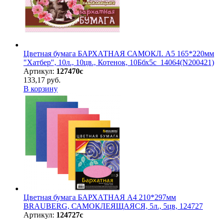
Цветная бумага БАРХАТНАЯ САМОКЛ. А5 165*220мм
"Хатбер", 10л., 10цв., Котенок, 10Ббх5с_14064(N200421)
Артикул:
127470с
133,17 руб.
В корзину
Цветная бумага БАРХАТНАЯ А4 210*297мм
BRAUBERG, САМОКЛЕЯЩАЯСЯ, 5л., 5цв, 124727
Артикул:
124727с