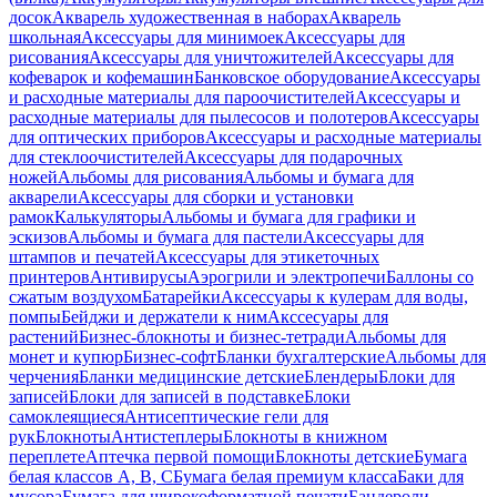
досок
Акварель художественная в наборах
Акварель
школьная
Аксессуары для минимоек
Аксессуары для
рисования
Аксессуары для уничтожителей
Аксессуары для
кофеварок и кофемашин
Банковское оборудование
Аксессуары
и расходные материалы для пароочистителей
Аксессуары и
расходные материалы для пылесосов и полотеров
Аксессуары
для оптических приборов
Аксессуары и расходные материалы
для стеклоочистителей
Аксессуары для подарочных
ножей
Альбомы для рисования
Альбомы и бумага для
акварели
Аксессуары для сборки и установки
рамок
Калькуляторы
Альбомы и бумага для графики и
эскизов
Альбомы и бумага для пастели
Аксессуары для
штампов и печатей
Аксессуары для этикеточных
принтеров
Антивирусы
Аэрогрили и электропечи
Баллоны со
сжатым воздухом
Батарейки
Аксессуары к кулерам для воды,
помпы
Бейджи и держатели к ним
Акссесуары для
растений
Бизнес-блокноты и бизнес-тетради
Альбомы для
монет и купюр
Бизнес-софт
Бланки бухгалтерские
Альбомы для
черчения
Бланки медицинские детские
Блендеры
Блоки для
записей
Блоки для записей в подставке
Блоки
самоклеящиеся
Антисептические гели для
рук
Блокноты
Антистеплеры
Блокноты в книжном
переплете
Аптечка первой помощи
Блокноты детские
Бумага
белая классов А, В, С
Бумага белая премиум класса
Баки для
мусора
Бумага для широкоформатной печати
Бандероли,