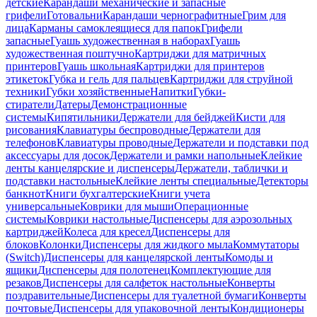
детские
Карандаши механические и запасные
грифели
Готовальни
Карандаши чернографитные
Грим для
лица
Карманы самоклеящиеся для папок
Грифели
запасные
Гуашь художественная в наборах
Гуашь
художественная поштучно
Картриджи для матричных
принтеров
Гуашь школьная
Картриджи для принтеров
этикеток
Губка и гель для пальцев
Картриджи для струйной
техники
Губки хозяйственные
Напитки
Губки-
стиратели
Датеры
Демонстрационные
системы
Кипятильники
Держатели для бейджей
Кисти для
рисования
Клавиатуры беспроводные
Держатели для
телефонов
Клавиатуры проводные
Держатели и подставки под
аксессуары для досок
Держатели и рамки напольные
Клейкие
ленты канцелярские и диспенсеры
Держатели, таблички и
подставки настольные
Клейкие ленты специальные
Детекторы
банкнот
Книги бухгалтерские
Книги учета
универсальные
Коврики для мыши
Операционные
системы
Коврики настольные
Диспенсеры для аэрозольных
картриджей
Колеса для кресел
Диспенсеры для
блоков
Колонки
Диспенсеры для жидкого мыла
Коммутаторы
(Switch)
Диспенсеры для канцелярской ленты
Комоды и
ящики
Диспенсеры для полотенец
Комплектующие для
резаков
Диспенсеры для салфеток настольные
Конверты
поздравительные
Диспенсеры для туалетной бумаги
Конверты
почтовые
Диспенсеры для упаковочной ленты
Кондиционеры