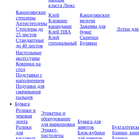
класса Люкс
Канцелярские
Клей
Канцелярские
степлеры
Клеящие
мелочи
Антистеплеры
карандаши
Зажимы для
Степлеры до
Лотки для
Клей ПВА
бумаг
25 листов
Клей
Скрепки
Стандартные
специальный
Булавки
до 40 листов
Настольные
аксессуары
Коврики на
стол
Подставки с
наполнением
Подушки для
смачивания
пальцев
Бумага
Ролики и
Этикетки и
чековая
оборудование
лента
Бумага для
для маркировки
Ролики
заметок
Бухгалтерск
Этикет-
для
Блок-кубики
бланки, кни
пистолеты
кассовых
для заметок
Бланки