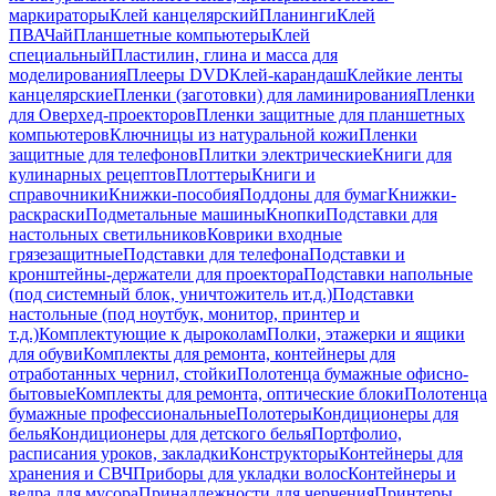
маркираторы
Клей канцелярский
Планинги
Клей
ПВА
Чай
Планшетные компьютеры
Клей
специальный
Пластилин, глина и масса для
моделирования
Плееры DVD
Клей-карандаш
Клейкие ленты
канцелярские
Пленки (заготовки) для ламинирования
Пленки
для Оверхед-проекторов
Пленки защитные для планшетных
компьютеров
Ключницы из натуральной кожи
Пленки
защитные для телефонов
Плитки электрические
Книги для
кулинарных рецептов
Плоттеры
Книги и
справочники
Книжки-пособия
Поддоны для бумаг
Книжки-
раскраски
Подметальные машины
Кнопки
Подставки для
настольных светильников
Коврики входные
грязезащитные
Подставки для телефона
Подставки и
кронштейны-держатели для проектора
Подставки напольные
(под системный блок, уничтожитель ит.д.)
Подставки
настольные (под ноутбук, монитор, принтер и
т.д.)
Комплектующие к дыроколам
Полки, этажерки и ящики
для обуви
Комплекты для ремонта, контейнеры для
отработанных чернил, стойки
Полотенца бумажные офисно-
бытовые
Комплекты для ремонта, оптические блоки
Полотенца
бумажные профессиональные
Полотеры
Кондиционеры для
белья
Кондиционеры для детского белья
Портфолио,
расписания уроков, закладки
Конструкторы
Контейнеры для
хранения и СВЧ
Приборы для укладки волос
Контейнеры и
ведра для мусора
Принадлежности для черчения
Принтеры