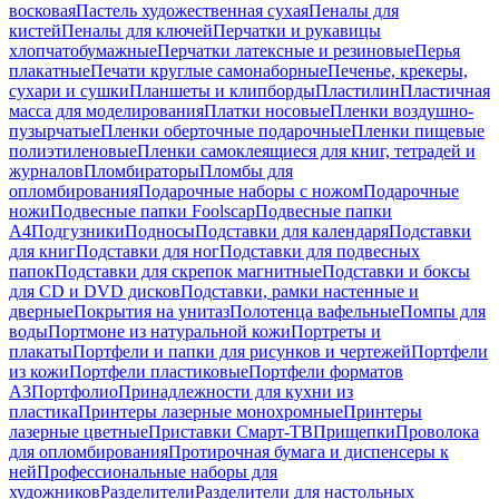
восковая
Пастель художественная сухая
Пеналы для
кистей
Пеналы для ключей
Перчатки и рукавицы
хлопчатобумажные
Перчатки латексные и резиновые
Перья
плакатные
Печати круглые самонаборные
Печенье, крекеры,
сухари и сушки
Планшеты и клипборды
Пластилин
Пластичная
масса для моделирования
Платки носовые
Пленки воздушно-
пузырчатые
Пленки оберточные подарочные
Пленки пищевые
полиэтиленовые
Пленки самоклеящиеся для книг, тетрадей и
журналов
Пломбираторы
Пломбы для
опломбирования
Подарочные наборы с ножом
Подарочные
ножи
Подвесные папки Foolscap
Подвесные папки
А4
Подгузники
Подносы
Подставки для календаря
Подставки
для книг
Подставки для ног
Подставки для подвесных
папок
Подставки для скрепок магнитные
Подставки и боксы
для CD и DVD дисков
Подставки, рамки настенные и
дверные
Покрытия на унитаз
Полотенца вафельные
Помпы для
воды
Портмоне из натуральной кожи
Портреты и
плакаты
Портфели и папки для рисунков и чертежей
Портфели
из кожи
Портфели пластиковые
Портфели форматов
А3
Портфолио
Принадлежности для кухни из
пластика
Принтеры лазерные монохромные
Принтеры
лазерные цветные
Приставки Смарт-ТВ
Прищепки
Проволока
для опломбирования
Протирочная бумага и диспенсеры к
ней
Профессиональные наборы для
художников
Разделители
Разделители для настольных