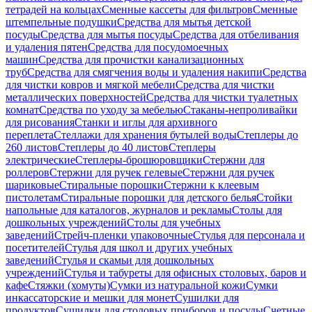
тетрадей на кольцах
Сменные кассеты для фильтров
Сменные
штемпельные подушки
Средства для мытья детской
посуды
Средства для мытья посуды
Средства для отбеливания
и удаления пятен
Средства для посудомоечных
машин
Средства для прочистки канализационных
труб
Средства для смягчения воды и удаления накипи
Средства
для чистки ковров и мягкой мебели
Средства для чистки
металлических поверхностей
Средства для чистки туалетных
комнат
Средства по уходу за мебелью
Стаканы-непроливайки
для рисования
Станки и иглы для архивного
переплета
Стеллажи для хранения бутылей воды
Степлеры до
260 листов
Степлеры до 40 листов
Степлеры
электрические
Степлеры-брошюровщики
Стержни для
роллеров
Стержни для ручек гелевые
Стержни для ручек
шариковые
Стиральные порошки
Стержни к клеевым
пистолетам
Стиральные порошки для детского белья
Стойки
напольные для каталогов, журналов и рекламы
Столы для
дошкольных учреждений
Столы для учебных
заведений
Стрейч-пленки упаковочные
Стулья для персонала и
посетителей
Стулья для школ и других учебных
заведений
Стулья и скамьи для дошкольных
учреждений
Стулья и табуреты для офисных столовых, баров и
кафе
Стяжки (хомуты)
Сумки из натуральной кожи
Сумки
инкассаторские и мешки для монет
Сушилки для
продуктов
Сушилки для столовых приборов и посуды
Счетные