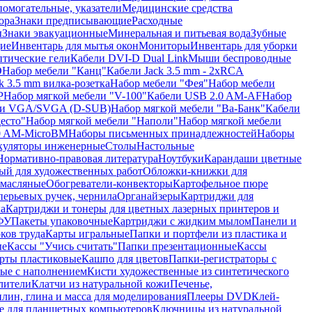
помогательные, указатели
Медицинские средства
ора
Знаки предписывающие
Расходные
ы
Знаки эвакуационные
Минеральная и питьевая вода
Зубные
ие
Инвентарь для мытья окон
Мониторы
Инвентарь для уборки
птические гели
Кабели DVI-D Dual Link
Мыши беспроводные
D
Набор мебели "Канц"
Кабели Jack 3.5 mm - 2xRCA
k 3.5 mm вилка-розетка
Набор мебели "Фея"
Набор мебели
P
Набор мягкой мебели "V-100"
Кабели USB 2.0 AM-AF
Набор
ли VGA/SVGA (D-SUB)
Набор мягкой мебели "Ва-Банк"
Кабели
есто"
Набор мягкой мебели "Наполи"
Набор мягкой мебели
0 AM-MicroBM
Наборы письменных принадлежностей
Наборы
куляторы инженерные
Столы
Настольные
Нормативно-правовая литература
Ноутбуки
Карандаши цветные
ый для художественных работ
Обложки-книжки для
 масляные
Обогреватели-конвекторы
Картофельное пюре
перьевых ручек, чернила
Органайзеры
Картриджи для
а
Картриджи и тонеры для цветных лазерных принтеров и
МФУ
Пакеты упаковочные
Картриджи с жидким мылом
Панели и
ков труда
Карты игральные
Папки и портфели из пластика и
ые
Кассы "Учись считать"
Папки презентационные
Кассы
рты пластиковые
Кашпо для цветов
Папки-регистраторы с
ые с наполнением
Кисти художественные из синтетического
лители
Клатчи из натуральной кожи
Печенье,
лин, глина и масса для моделирования
Плееры DVD
Клей-
е для планшетных компьютеров
Ключницы из натуральной