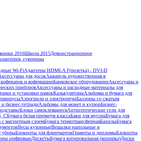
вники 2016
Школа 2015
Демонстрационное
алантерея, сувениры
дные Wi-Fi
Адаптеры HDMI-A F(розетка) - DVI-D
Аксессуары для досок
Акварель художественная в
 кофеварок и кофемашин
Банковское оборудование
Аксессуары и
ческих приборов
Аксессуары и расходные материалы для
борки и установки рамок
Калькуляторы
Альбомы и бумага для
тивирусы
Аэрогрили и электропечи
Баллоны со сжатым
 и бизнес-тетради
Альбомы для монет и купюр
Бизнес-
подставке
Блоки самоклеящиеся
Антисептические гели для
В, С
Бумага белая премиум класса
Баки для мусора
Бумага для
а с магнитным слоем
Бумага термотрансферная
Бахилы
Бумага
кументов
Весы кухонные
Вешалки напольные и
е уборы
Блокноты для флипчартов
Грамоты и дипломы
Блокноты
оны цифровые
Дискеты
Бумага копировальная (копирка)
Диски