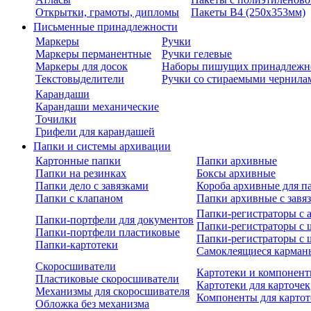
Открытки, грамоты, дипломы
Пакеты В4 (250х353мм)
Письменные принадлежности
Маркеры
Ручки
Маркеры перманентные
Ручки гелевые
Маркеры для досок
Наборы пишущих принадлежн
Текстовыделители
Ручки со стираемыми чернила
Карандаши
Карандаши механические
Точилки
Грифели для карандашей
Папки и системы архивации
Картонные папки
Папки архивные
Папки на резинках
Боксы архивные
Папки дело с завязками
Короба архивные для п
Папки с клапаном
Папки архивные с завя
Папки-регистраторы с
Папки-портфели для документов
Папки-регистраторы с 
Папки-портфели пластиковые
Папки-регистраторы с 
Папки-картотеки
Самоклеящиеся карман
Скоросшиватели
Картотеки и компонент
Пластиковые скоросшиватели
Картотеки для карточек
Механизмы для скоросшивателя
Компоненты для картот
Обложка без механизма