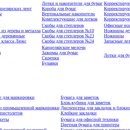
Лотки и накопители для бумаг
Корректирую
нцелярских лент
Короба для бумаг
Корректирую
ы
Вертикальные накопители
Корректирую
Комплектующие для лотков
Корректиру
ы
Скобы для степлеров
Офисные но
из дерева и металла
Скобы для степлеров №10
Ножницы де
 деревянные
Скобы для степлеров №23
Ножницы
 класса Люкс
Скобы для степлеров №24
Запасные ле
Канцелярские мелочи
и
Зажимы для бумаг
Лотки для б
Скрепки
Булавки
е для маркировки
Бумага для заметок
Блок-кубики для заметок
й и промышленной маркировки
Диспенсеры для закладок и блокн
-пистолетов
Клейкие закладки
кеты
Бумага для офисной техники
Цветная бумага для принтера
ой воздушной подушкой
Бумага для плоттеров и копирова