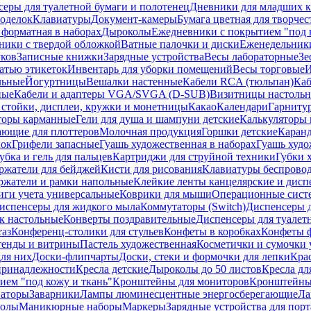
еры для туалетной бумаги и полотенец
Дневники для младших к
поделок
Клавиатуры
Документ-камеры
Бумага цветная для творчес
 форматная в наборах
Дыроколы
Ежедневники с покрытием "под к
ники с твердой обложкой
Ватные палочки и диски
Еженедельник
уков
Записные книжки
Зарядные устройства
Весы лабораторные
Зе
атью этикеток
Инвентарь для уборки помещений
Весы торговые
И
льные
Йогуртницы
Вешалки настенные
Кабели RCA (тюльпан)
Каб
ные
Кабели и адаптеры VGA/SVGA (D-SUB)
Визитницы настоль
стойки, дисплеи, кружки и монетницы
Какао
Календари
Гарниту
торы карманные
Гели для душа и шампуни детские
Калькуляторы 
ающие для плоттеров
Молочная продукция
Горшки детские
Каранд
пок
Грифели запасные
Гуашь художественная в наборах
Гуашь худо
убка и гель для пальцев
Картриджи для струйной техники
Губки 
ржатели для бейджей
Кисти для рисования
Клавиатуры беспрово
ржатели и рамки напольные
Клейкие ленты канцелярские и дисп
иги учета универсальные
Коврики для мыши
Операционные сист
испенсеры для жидкого мыла
Коммутаторы (Switch)
Диспенсеры д
к настольные
Конверты поздравительные
Диспенсеры для туалет
таз
Конференц-столики для стульев
Конфеты в коробках
Конфеты 
тенды и витрины
Пастель художественная
Косметички и сумочки 
ля них
Доски-флипчарты
Доски, стеки и формочки для лепки
Кра
принадлежности
Кресла детские
Дыроколы до 50 листов
Кресла дл
ием "под кожу и ткань"
Кронштейны для мониторов
Кронштейны-
аторы
Заварники
Лампы люминесцентные энергосберегающие
Ла
толы
Маникюрные наборы
Маркеры
Зарядные устройства для пор