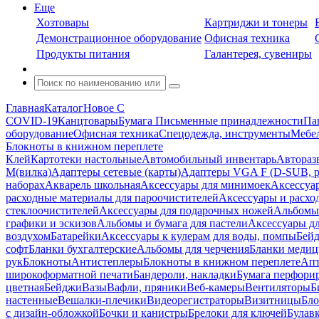
Еще
Хозтовары
Картриджи и тонеры
Демонстрационное оборудование
Офисная техника
Продукты питания
Галантерея, сувениры
Главная
Каталог
Новое С
COVID-19
Канцтовары
Бумага
Письменные принадлежности
Па
оборудование
Офисная техника
Спецодежда, инструменты
Мебел
Блокноты в книжном переплете
Клей
Картотеки настольные
Автомобильный инвентарь
Автораз
M(вилка)
Адаптеры сетевые (карты)
Адаптеры VGA F (D-SUB, ро
наборах
Акварель школьная
Аксессуары для минимоек
Аксессуа
расходные материалы для пароочистителей
Аксессуары и расхо
стеклоочистителей
Аксессуары для подарочных ножей
Альбомы 
графики и эскизов
Альбомы и бумага для пастели
Аксессуары дл
воздухом
Батарейки
Аксессуары к кулерам для воды, помпы
Бейд
софт
Бланки бухгалтерские
Альбомы для черчения
Бланки медиц
рук
Блокноты
Антистеплеры
Блокноты в книжном переплете
Апт
широкоформатной печати
Бандероли, накладки
Бумага перфори
цветная
Бейджи
Вазы
Вафли, пряники
Веб-камеры
Вентиляторы
Б
настенные
Вешалки-плечики
Видеорегистраторы
Визитницы
Бло
с дизайн-обложкой
Бочки и канистры
Брелоки для ключей
Булав