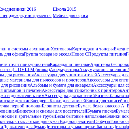
Ежедневники 2016
Школа 2015
Спецодежда, инструменты
Мебель для офиса
пки и системы архивации
Хозтовары
Картриджи и тонеры
Ежедне
ь для офиса
Группа товара из экселя
Новое С
Продукты питания
Г
ветвители прикуривателя
Карандаши цветные
Адаптеры беспрово
зетка) - DVI-I M (вилка)
Аккумуляторы
Аккумуляторы внешние
ры для рисования
Аксессуары для уничтожителей
Аксессуары для
дные материалы для пылесосов и полотеров
Аксессуары для опти
для рисования
Альбомы и бумага для акварели
Аксессуары для с
я штампов и печатей
Аксессуары для этикеточных принтеров
Ан
жи и держатели к ним
Акссесуары для растений
Бизнес-блокноты
инские детские
Блендеры
Блоки для записей
Блоки для записей в 
ечка первой помощи
Блокноты детские
Бумага белая классов А, 
рованная
Банкетки и скамьи для посетителей
Бумага писчая
Бумаг
инокли и зрительные трубы
Весы бытовые напольные
Бланки до
ки закрытых лотков для бумаг
Водонагреватели
Глобусы
Головны
ки
Держатели для бумаг
Детекторы и упаковщики банкнот
Диктоф