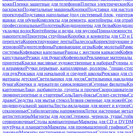
кожи
Пленки защитные для телефонов
Плитки электрические
Кн
раскраски
Подметальные машины
Кнопки
Подставки для настол
проектора
Подставки напольные (под системный блок, уничтожи
ящики для обуви
Комплекты для ремонта, контейнеры для отра
профессиональные
Полотеры
Кондиционеры для белья
Кондицио
укладки волос
Контейнеры и ведра для мусора
Принадлежности 
накопители
Принтеры струйные
Коробки и конверты для CD и
переплета
Корректирующие ленты
Пылесосы
Корректирующие р
зерновой
Радиотелефоны
Развивающие игры
Кофе молотый
Рамк
системы
Кофеварки капельные
Ранцы с жестким каркасом
Кофев
капсульные
Резаки для бумаги
Кофемолки
Рекламные материалы 
принтера
Краски масляные художественные в наборах
Рулоны д
и керамике
Ручки перьевые, капиллярные, роллеры, "пиши-сти
для рук
Рюкзаки для начальной и средней школы
Рюкзаки для ст
матрацы детские
Светильники для досок
Светильники накладны
бумага
Крючки и держатели самоклеящиеся
Сетевые фильтры
Кр
картонные
Лаки, разбавители, грунты и прочие
Скоросшиватели
люминесцентные и стартеры
Соль
Ланч-боксы
Сплит-системы
Ср
драже
Средства для мытья стекол
Лезвия сменные для ножей
Сре
индивидуальной защиты
Листы-вкладыши для монет и купюр
С
секционные
Стабилизаторы напряжения
Лотки настенные мета
антистеплеры
Магниты для досок
Стержни, чернила, тушь
Стойк
сервировочные
Столы компьютерные
Маркеры для CD и DVD
М
ноутбука и планшетов
Маркеры для промышленной графики
Су
лаковые
Маркеры нестираемые перманентные
Сушилки для рук