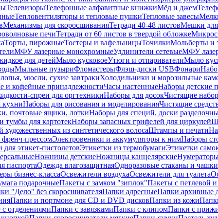
ры
Телевизоры
Телефонные алфавитные книжки
Мёд и джем
Телеф
енные
Тепловентиляторы и тепловые пушки
Тепловые завесы
Мелк
в
Механизмы для скоросшивания
Тетради 40-48 листов
Мешки для
оволновые печи
Тетради от 60 листов в твердой обложке
Микрос
ка
Торты, пирожные
Тостеры и вафельницы
Точилки
Мольберты и 
тели
МФУ лазерные монохромные
Удлинители сетевые
МФУ лазе
идкое для детей
Мыло кусковое
Утюги и отпариватели
Мыло куск
воды
Мыльные пузыри
Фломастеры
Флэш-диски USB
Фонари
Набо
лопья, мюсли, сухие завтраки
Холодильники и морозильные кам
е и кофейные принадлежности
Часы настенные
Наборы детские 
идкости-спреи для оргтехники
Наборы для досок
Чистящие набор
я кухни
Наборы для рисования и моделирования
Чистящие средст
и, почтовые ящики, лотки
Наборы для специй, доски разделочн
 тумбы для картотек
Наборы запасных грифелей для циркулей
Ш
й художественных из синтетического волоса
Штампы и печати
На
 френч-прессом
Электровеники и аккумуляторы к ним
Наборы ст
 для этикет-пистолетов
Этикетки из термобумаги
Этикетки само
ерсальные
Ножницы детские
Ножницы канцелярские
Нумератор
я паспорта
Одежда влагозащитная
Одноразовые стаканы и чашки
еры бизнес-класса
Освежители воздуха
Освежители для туалета
О
умага подарочные
Пакеты с замком "зиплок"
Пакеты с петлевой 
ки "Дело" без скоросшивателя
Папки адресные
Папки архивные д
ния
Папки и портмоне для CD и DVD дисков
Папки из кожи
Папк
 с отделениями
Папки с завязками
Папки с клипом
Папки с приж
 кнопкой
Папки-скоросшиватели мягкие
Папки-сумки
Пастель худ