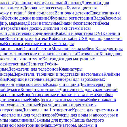
лассов
Дневники для музыкальной школы
Дневники для
тва в листах
Дорожные аксессуары
Бумага цветная
ожу и ткань" бизнес-класса
Ванночки детские
Ежедневники с
и
Жесткие диски внешние
Журналы регистрации
Ведра
Зажимы
фир, мармелад
Весы напольные
Знаки безопасности
Весы
нтерактивные доски, дисплеи и системы
Весы
ели для сетевых соединений
Кабели и адаптеры DVI
Кабели и
ные
Визитницы-картотеки
Кабели и хабы USB для подключения
ры
Вспомогательные инструменты для
настольные
Гели и блестки
Металлическая мебель
Калькуляторы
аши механические и запасные грифели
Готовальни
Карандаши
жественная поштучно
Картриджи для матричных
хозяйственные
Напитки
Губки-
дные
Держатели для телефонов
Клавиатуры
енсеры
Держатели, таблички и подставки настольные
Клейкие
емы
Коврики настольные
Диспенсеры для аэрозольных
ля канцелярской ленты
Комоды и ящики
Диспенсеры для
ной бумаги
Конверты почтовые
Диспенсеры для упаковочной
фасованные
Короба архивные и папки с завязками
Коробки
универсальные
Кофе
Доски для письма мелом
Кофе и какао в
ски художественные
Красящие ролики для этикет-
я персонала
Дыроколы на 1 отверстие
Кресла для приемных и
крепления для телевизоров
Кулеры для воды и аксессуары к
мпы накаливания
Зажимы для купюр
Лапша быстрого
тативной электроники
Маршрутизаторы, модемы и