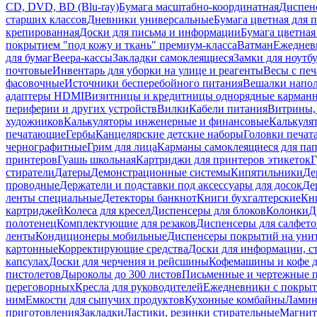
CD, DVD, BD (Blu-ray)
Бумага масштабно-координатная
Диспенс
старших классов
Дневники универсальные
Бумага цветная для 
крепированная
Доски для письма и информации
Бумага цветная
покрытием "под кожу и ткань" премиум-класса
Ватман
Ежеднев
для бумаг
Веера-кассы
Закладки самоклеящиеся
Замки для ноутб
почтовые
Инвентарь для уборки на улице и реагенты
Весы с печ
фасовочные
Источники бесперебойного питания
Вешалки напо
адаптеры HDMI
Визитницы и кредитницы однорядные карман
периферии и других устройств
Вилки
Кабели питания
Витрины, 
художников
Калькуляторы инженерные и финансовые
Калькуля
печатающие
Гербы
Канцелярские детские наборы
Головки печат
чернографитные
Грим для лица
Карманы самоклеящиеся для па
принтеров
Гуашь школьная
Картриджи для принтеров этикеток
Г
стиратели
Датеры
Демонстрационные системы
Кипятильники
Де
проводные
Держатели и подставки под аксессуары для досок
Де
ленты специальные
Детекторы банкнот
Книги бухгалтерские
Кн
картриджей
Колеса для кресел
Диспенсеры для блоков
Колонки
Д
полотенец
Комплектующие для резаков
Диспенсеры для салфето
ленты
Кондиционеры мобильные
Диспенсеры покрытий на уни
картонные
Корректирующие средства
Доски для информации, с
капсулах
Доски для черчения и рейсшины
Кофемашины и кофе д
пистолетов
Дыроколы до 300 листов
Письменные и чертежные 
переговорных
Кресла для руководителей
Ежедневники с покрыт
ним
Емкости для сыпучих продуктов
Кухонные комбайны
Ламин
приготовления
Закладки
Ластики, резинки стирательные
Магни