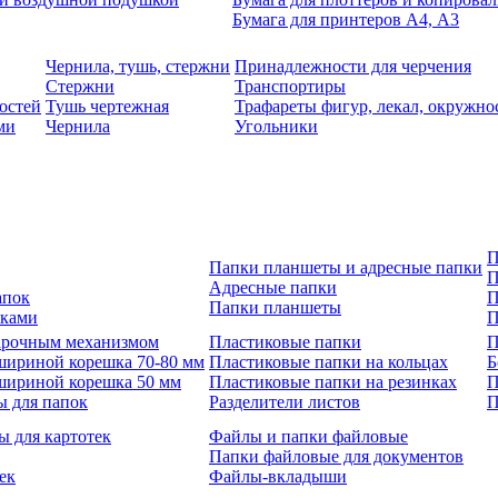
Бумага для принтеров А4, А3
Чернила, тушь, стержни
Принадлежности для черчения
Стержни
Транспортиры
остей
Тушь чертежная
Трафареты фигур, лекал, окружно
ми
Чернила
Угольники
П
Папки планшеты и адресные папки
П
Адресные папки
апок
П
Папки планшеты
зками
П
 арочным механизмом
Пластиковые папки
П
шириной корешка 70-80 мм
Пластиковые папки на кольцах
Б
шириной корешка 50 мм
Пластиковые папки на резинках
П
ы для папок
Разделители листов
П
ы для картотек
Файлы и папки файловые
Папки файловые для документов
ек
Файлы-вкладыши