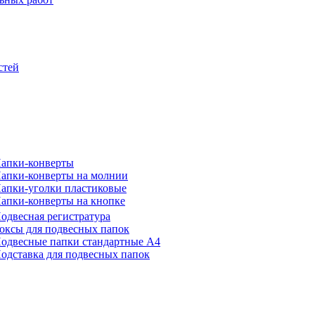
стей
апки-конверты
апки-конверты на молнии
апки-уголки пластиковые
апки-конверты на кнопке
одвесная регистратура
оксы для подвесных папок
одвесные папки стандартные А4
одставка для подвесных папок