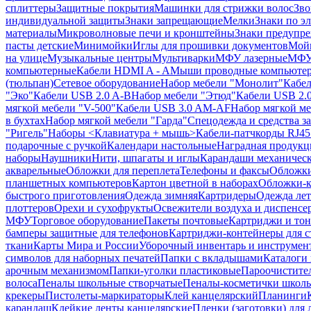
сплиттеры
Защитные покрытия
Машинки для стрижки волос
Зво
индивидуальной защиты
Знаки запрещающие
Мелки
Знаки по э
материалы
Микроволновые печи и кронштейны
Знаки предупр
пасты детские
Минимойки
Иглы для прошивки документов
Мойк
на улице
Музыкальные центры
Мультиварки
МФУ лазерные
МФУ
компьютерные
Кабели HDMI A - A
Мыши проводные компьюте
(тюльпан)
Сетевое оборудование
Набор мебели "Монолит"
Кабел
"Эко"
Кабели USB 2.0 A-B
Набор мебели "Этюд"
Кабели USB 2.0
мягкой мебели "V-500"
Кабели USB 3.0 AM-AF
Набор мягкой ме
в бухтах
Набор мягкой мебели "Гарда"
Спецодежда и средства 
"Ригель"
Наборы <Клавиатура + мышь>
Кабели-патчкорды RJ45 
подарочные с ручкой
Календари настольные
Наградная продукц
наборы
Наушники
Нити, шпагаты и иглы
Карандаши механичес
акварельные
Обложки для переплета
Телефоны и факсы
Обложки
планшетных компьютеров
Картон цветной в наборах
Обложки-к
быстрого приготовления
Одежда зимняя
Картридеры
Одежда лет
плоттеров
Орехи и сухофрукты
Освежители воздуха и диспенсе
МФУ
Торговое оборудование
Пакеты почтовые
Картриджи и тон
бамперы защитные для телефонов
Картриджи-контейнеры для 
ткани
Карты Мира и России
Уборочный инвентарь и инструмен
символов для наборных печатей
Папки с вкладышами
Каталоги 
арочным механизмом
Папки-уголки пластиковые
Пароочистите
волоса
Пеналы школьные створчатые
Пеналы-косметички школ
крекеры
Пистолеты-маркираторы
Клей канцелярский
Планинги
карандаш
Клейкие ленты канцелярские
Пленки (заготовки) для