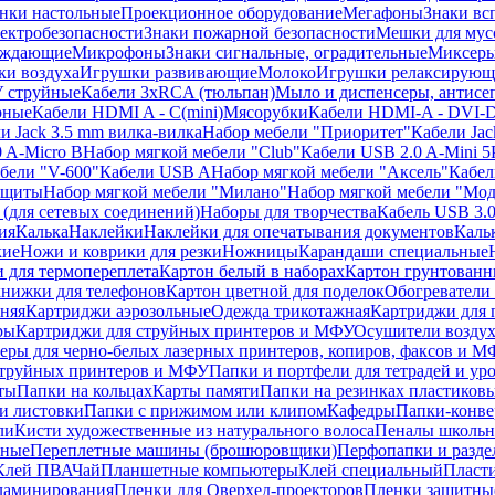
нки настольные
Проекционное оборудование
Мегафоны
Знаки вс
лектробезопасности
Знаки пожарной безопасности
Мешки для мус
еждающие
Микрофоны
Знаки сигнальные, оградительные
Миксер
и воздуха
Игрушки развивающие
Молоко
Игрушки релаксирующ
 струйные
Кабели 3xRCA (тюльпан)
Мыло и диспенсеры, антисе
рные
Кабели HDMI A - C(mini)
Мясорубки
Кабели HDMI-A - DVI-
и Jack 3.5 mm вилка-вилка
Набор мебели "Приоритет"
Кабели Jac
 A-Micro B
Набор мягкой мебели "Club"
Кабели USB 2.0 A-Mini 5
бели "V-600"
Кабели USB A
Набор мягкой мебели "Аксель"
Кабе
защиты
Набор мягкой мебели "Милано"
Набор мягкой мебели "Мод
(для сетевых соединений)
Наборы для творчества
Кабель USB 3.
ия
Калька
Наклейки
Наклейки для опечатывания документов
Каль
кие
Ножи и коврики для резки
Ножницы
Карандаши специальные
 для термопереплета
Картон белый в наборах
Картон грунтованн
нижки для телефонов
Картон цветной для поделок
Обогреватели
няя
Картриджи аэрозольные
Одежда трикотажная
Картриджи для 
ры
Картриджи для струйных принтеров и МФУ
Осушители воздух
еры для черно-белых лазерных принтеров, копиров, факсов и 
струйных принтеров и МФУ
Папки и портфели для тетрадей и уро
ты
Папки на кольцах
Карты памяти
Папки на резинках пластиков
и листовки
Папки с прижимом или клипом
Кафедры
Папки-конве
ли
Кисти художественные из натурального волоса
Пеналы школьн
ьные
Переплетные машины (брошюровщики)
Перфопапки и разде
Клей ПВА
Чай
Планшетные компьютеры
Клей специальный
Пласти
 ламинирования
Пленки для Оверхед-проекторов
Пленки защитны