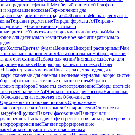
оны и радиотелефоны IP
Мел белый и цветной
Телефоны
и и карандаши восковые
Термопленки для
 мусора медицинские
Тетради 60-96 листов
Мешки для мусора
копы
Тетради предметные
Тетради формата А4
Тетради-
этюдники
Трубки люминесцентные и
рные цветные
Уничтожители документов (шредеры)
Мыло
овое для детей
Мыло хозяйственное
Факс-аппараты
Мыло
р для
еры
Холсты
Цветная бумага
Ценники
Цикорий растворимый
Чай
пластиковые с наполнением
Часы настольные
Наборы детской
ы для оргтехники
Наборы для лепки
Чистящие салфетки для
ва универсальные
Наборы для росписи по стеклу
Шары
ые
Шкафы для документов
Шкафы для сумок, одежды и
кафы тканевые для одежды
Школьные журналы
Наборы кистей
боры офисные пластиковые с наполнением
Экраны
оловых приборов
Элементы светоотражающие
Наборы цветной
клеящиеся на листе А4
Ящики и лотки для кассира
Настольные
ы
Обложки для автодокументов
Обложки для
Одноразовые столовые приборы
Одноразовые
снастки для печатей и штампов
Отпариватели
Очистители
и вырубной ручкой
Пакеты фасовочные
Палитры для
ля переплета
Папки для кафе и ресторанов
Папки для курсовых
и перфорированные
Папки перфорированные
имом
Папки с пружинным и пластиковым
ожественная маслянная и восковая
Пастель художественная