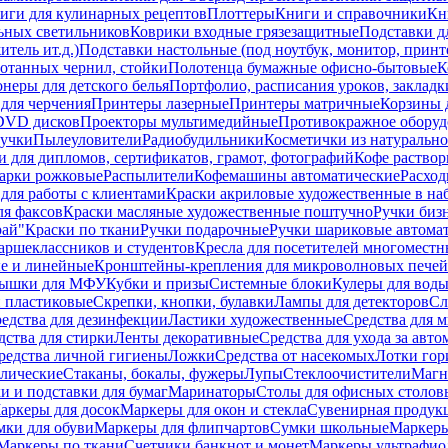
иги для кулинарных рецептов
Плоттеры
Книги и справочники
Кн
ьных светильников
Коврики входные грязезащитные
Подставки д
тель ит.д.)
Подставки настольные (под ноутбук, монитор, принтер
ботанных чернил, стойки
Полотенца бумажные офисно-бытовые
К
неры для детского белья
Портфолио, расписания уроков, закладк
для черчения
Принтеры лазерные
Принтеры матричные
Корзины 
 DVD дисков
Проекторы мультимедийные
Противокражное оборуд
учки
Пылеуловители
Радиобудильники
Косметички из натуральн
и для дипломов, сертификатов, грамот, фотографий
Кофе раство
арки рожковые
Распылители
Кофемашины автоматические
Расход
для работы с клиентами
Краски акриловые художественные в на
ля факсов
Краски масляные художественные поштучно
Ручки бизн
рай"
Краски по ткани
Ручки подарочные
Ручки шариковые автома
аршеклассников и студентов
Кресла для посетителей многоместн
е и линейные
Кронштейны-крепления для микроволновых печей
ышки для МФУ
Кубки и призы
Системные блоки
Кулеры для вод
 пластиковые
Скрепки, кнопки, булавки
Лампы для детекторов
Сл
едства для дезинфекции
Ластики художественные
Средства для 
дства для стирки
Ленты декоративные
Средства для ухода за авт
редства личной гигиены
Ложки
Средства от насекомых
Лотки гор
ллические
Стаканы, бокалы, фужеры
Лупы
Стеклоочистители
Магн
и и подставки для бумаг
Маринаторы
Столы для офисных столовы
аркеры для досок
Маркеры для окон и стекла
Сувенирная продук
мки для обуви
Маркеры для флипчартов
Сумки школьные
Маркеры
Маркеры по ткани
Счетчики банкнот и монет
Маркеры ультрафио