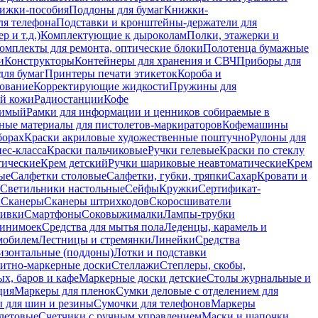
ижки-пособия
Поддоны для бумаг
Книжки-
ля телефона
Подставки и кронштейны-держатели для
 и т.д.)
Комплектующие к дыроколам
Полки, этажерки и
омплекты для ремонта, оптические блоки
Полотенца бумажные
и
Конструкторы
Контейнеры для хранения и СВЧ
Приборы для
для бумаг
Принтеры печати этикеток
Короба и
ование
Корректирующие жидкости
Пружины для
ой кожи
Радиостанции
Кофе
римый
Рамки для информации и ценников собираемые в
ные материалы для пистолетов-маркираторов
Кофемашины
борах
Краски акриловые художественные поштучно
Рулоны для
ес-класса
Краски пальчиковые
Ручки гелевые
Краски по стеклу
тические
Крем детский
Ручки шариковые неавтоматические
Крем
ые
Салфетки столовые
Салфетки, губки, тряпки
Сахар
Кровати и
Светильники настольные
Сейфы
Кружки
Сертификат-
ы
Сканеры
Сканеры штрихкодов
Скоросшиватели
ивки
Смартфоны
Соковыжималки
Лампы-трубки
минимоек
Средства для мытья пола
Леденцы, карамель и
омобилем
Лестницы и стремянки
Линейки
Средства
изонтальные (поддоны)
Лотки и подставки
итно-маркерные доски
Стеллажи
Степлеры, скобы,
х, баров и кафе
Маркерные доски детские
Столы журнальные и
ция
Маркеры для пленок
Сумки деловые с отделением для
 для шин и резины
Сумочки для телефонов
Маркеры
летовые
Счетчики с ручным управлением
Маски и шапочки