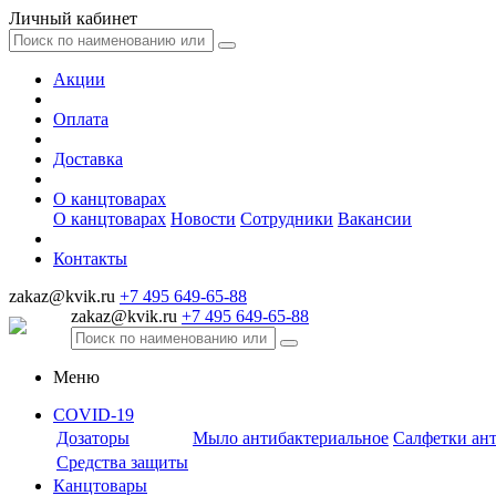
Личный кабинет
Акции
Оплата
Доставка
О канцтоварах
О канцтоварах
Новости
Сотрудники
Вакансии
Контакты
zakaz@kvik.ru
+7 495 649-65-88
zakaz@kvik.ru
+7 495 649-65-88
Меню
COVID-19
Дозаторы
Мыло антибактериальное
Салфетки ан
Средства защиты
Канцтовары