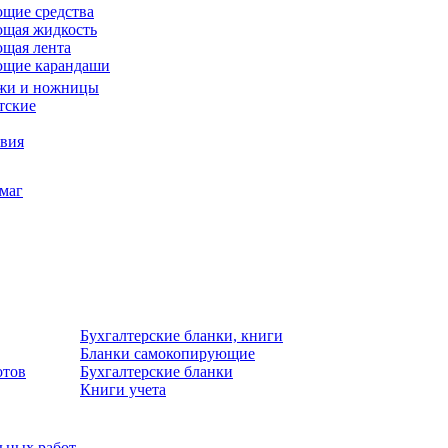
щие средства
щая жидкость
щая лента
ющие карандаши
жи и ножницы
тские
звия
умаг
Бухгалтерские бланки, книги
Бланки самокопирующие
отов
Бухгалтерские бланки
Книги учета
льных работ