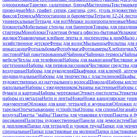
одноразовые
Тарелки, салатники, блюда
Мастихины
Текстмарке
проводные
Мел, графит, сепия, сангина, соус, уголь художеств
факсов
Термосы
Метеостанции и барометры
Тетради 12-24 листо
универсальные
Тетради для нот
Мешки полипропиленовые
Микр
блокноты
Мобильные стенды для баннеров
Товары для праздни
стартеры
Моноблоки
Туалетная бумага офисно-бытовая
Увлажни
жидкое
Упаковочные клейкие ленты и диспенсеры к ним
Мыло ж
хозяйственное детское
Фены для волос
Мыльницы
Фильтры для 
инкассации
Фотоальбомы
Фотобумага
Фотокамеры
Хлебопечки
Х
листовой
Чай пакетированный
Чайники
Чайники-термосы
Чайны
мебели
Чехлы для телефонов
Наборы для выжигания
Чистящие ж
оргтехники
Наборы для первоклассников
Чистящие средства дл
воздушные
Наборы для рукоделия
Шкафчики для ключей, аптечк
индивидуальные
Наборы для творчества с пластилином
Шкафы и
художественных из натурального волоса
Шоколад
Наборы кисте
напольные
Наборы с ежедневником
Экраны настенные
Наборы с
бумаги и картона
Наборы чертежные
Этикет-пистолеты
Этикетки
наборы из металла
Нити и ленты
Ножи
Ножи канцелярские унив
документов
Обложки для книг, тетрадей и журналов
Обложки дл
тарелки
Опечатывающие устройства
Опоры для спины
Органайз
воздуха
Пакеты "майка"
Пакеты для упаковки купюр
Пакеты и б
рисования
Палитры художественные
Панели для демосистем
Пап
и дипломов
Папки для тетрадей и уроков труда
Папки для черче
специальные
Папки пластиковые на молнии
Папки пластиковые
скоросшивателем
Папки-конверты на молнии
Папки-конверты с