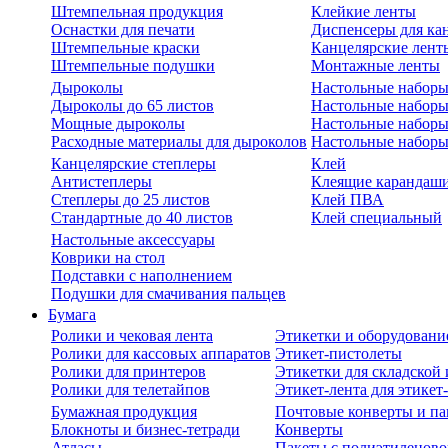
Штемпельная продукция
Клейкие ленты
Оснастки для печати
Диспенсеры для ка
Штемпельные краски
Канцелярские лент
Штемпельные подушки
Монтажные ленты
Дыроколы
Настольные набор
Дыроколы до 65 листов
Настольные наборы 
Мощные дыроколы
Настольные наборы
Расходные материалы для дыроколов
Настольные наборы
Канцелярские степлеры
Клей
Антистеплеры
Клеящие карандаш
Степлеры до 25 листов
Клей ПВА
Стандартные до 40 листов
Клей специальный
Настольные аксессуары
Коврики на стол
Подставки с наполнением
Подушки для смачивания пальцев
Бумага
Ролики и чековая лента
Этикетки и оборудовани
Ролики для кассовых аппаратов
Этикет-пистолеты
Ролики для принтеров
Этикетки для складско
Ролики для телетайпов
Этикет-лента для этикет
Бумажная продукция
Почтовые конверты и па
Блокноты и бизнес-тетради
Конверты
Атласы
Пакеты с полиэтиленов