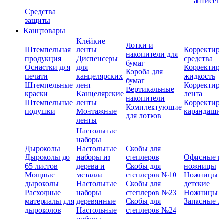
антисе
Средства
защиты
Канцтовары
Клейкие
Лотки и
Штемпельная
ленты
Корректи
накопители для
продукция
Диспенсеры
средства
бумаг
Оснастки для
для
Корректи
Короба для
печати
канцелярских
жидкость
бумаг
Штемпельные
лент
Корректи
Вертикальные
краски
Канцелярские
лента
накопители
Штемпельные
ленты
Корректи
Комплектующие
подушки
Монтажные
карандаш
для лотков
ленты
Настольные
наборы
Дыроколы
Настольные
Скобы для
Дыроколы до
наборы из
степлеров
Офисные 
65 листов
дерева и
Скобы для
ножницы
Мощные
металла
степлеров №10
Ножницы
дыроколы
Настольные
Скобы для
детские
Расходные
наборы
степлеров №23
Ножницы
материалы для
деревянные
Скобы для
Запасные 
дыроколов
Настольные
степлеров №24
наборы