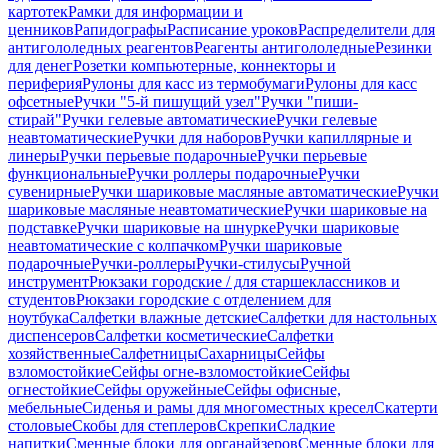
картотек
Рамки для информации и
ценников
Рапидографы
Расписание уроков
Распределители для
антигололедных реагентов
Реагенты антигололедные
Резинки
для денег
Розетки компьютерные, коннекторы и
периферия
Рулоны для касс из термобумаги
Рулоны для касс
офсетные
Ручки "5-й пишущий узел"
Ручки "пиши-
стирай"
Ручки гелевые автоматические
Ручки гелевые
неавтоматические
Ручки для наборов
Ручки капиллярные и
линеры
Ручки перьевые подарочные
Ручки перьевые
функциональные
Ручки роллеры подарочные
Ручки
сувенирные
Ручки шариковые масляные автоматические
Ручки
шариковые масляные неавтоматические
Ручки шариковые на
подставке
Ручки шариковые на шнурке
Ручки шариковые
неавтоматические с колпачком
Ручки шариковые
подарочные
Ручки-роллеры
Ручки-стилусы
Ручной
инструмент
Рюкзаки городские / для старшеклассников и
студентов
Рюкзаки городские с отделением для
ноутбука
Салфетки влажные детские
Салфетки для настольных
диспенсеров
Салфетки косметические
Салфетки
хозяйственные
Салфетницы
Сахарницы
Сейфы
взломостойкие
Сейфы огне-взломостойкие
Сейфы
огнестойкие
Сейфы оружейные
Сейфы офисные,
мебельные
Сиденья и рамы для многоместных кресел
Скатерти
столовые
Скобы для степлеров
Скрепки
Сладкие
напитки
Сменные блоки для органайзеров
Сменные блоки для