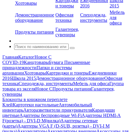
Картриджи
Ежедневники
Школа
Хозтовары
и тонеры
2016
2015
Мебель
Демонстрационное
Офисная
Спецодежда,
для
оборудование
техника
инструменты
офиса
Галантерея,
Продукты питания
сувениры
Главная
Каталог
Новое С
COVID-19
Канцтовары
Бумага
Письменные
принадлежности
Папки и системы
архивации
Хозтовары
Картриджи и тонеры
Ежедневники
2016
Школа 2015
Демонстрационное оборудование
Офисная
техника
Спецодежда, инструменты
Мебель для офиса
Группа
товара из экселя
Новое С
Продукты питания
Галантерея,
сувениры
Блокноты в книжном переплете
Клей
Картотеки настольные
Автомобильный
инвентарь
Авторазветвители прикуривателя
Карандаши
цветные
Адаптеры беспроводные Wi-Fi
Адаптеры HDMI-A
F(розетка) - DVI-D M(вилка)
Адаптеры сетевые
(карты)
Адаптеры VGA F (D-SUB, розетка) - DVI-I M
(вилка)
Аккумуляторы
Аккумуляторы внешние
Аксессуары для