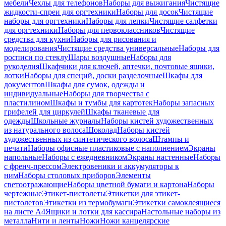
мебели
Чехлы для телефонов
Наборы для выжигания
Чистящие
жидкости-спреи для оргтехники
Наборы для досок
Чистящие
наборы для оргтехники
Наборы для лепки
Чистящие салфетки
для оргтехники
Наборы для первоклассников
Чистящие
средства для кухни
Наборы для рисования и
моделирования
Чистящие средства универсальные
Наборы для
росписи по стеклу
Шары воздушные
Наборы для
рукоделия
Шкафчики для ключей, аптечки, почтовые ящики,
лотки
Наборы для специй, доски разделочные
Шкафы для
документов
Шкафы для сумок, одежды и
индивидуальные
Наборы для творчества с
пластилином
Шкафы и тумбы для картотек
Наборы запасных
грифелей для циркулей
Шкафы тканевые для
одежды
Школьные журналы
Наборы кистей художественных
из натурального волоса
Шоколад
Наборы кистей
художественных из синтетического волоса
Штампы и
печати
Наборы офисные пластиковые с наполнением
Экраны
напольные
Наборы с ежедневником
Экраны настенные
Наборы
с френч-прессом
Электровеники и аккумуляторы к
ним
Наборы столовых приборов
Элементы
светоотражающие
Наборы цветной бумаги и картона
Наборы
чертежные
Этикет-пистолеты
Этикетки для этикет-
пистолетов
Этикетки из термобумаги
Этикетки самоклеящиеся
на листе А4
Ящики и лотки для кассира
Настольные наборы из
металла
Нити и ленты
Ножи
Ножи канцелярские