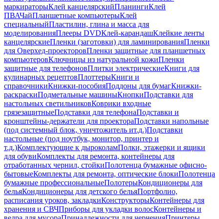
маркираторы
Клей канцелярский
Планинги
Клей
ПВА
Чай
Планшетные компьютеры
Клей
специальный
Пластилин, глина и масса для
моделирования
Плееры DVD
Клей-карандаш
Клейкие ленты
канцелярские
Пленки (заготовки) для ламинирования
Пленки
для Оверхед-проекторов
Пленки защитные для планшетных
компьютеров
Ключницы из натуральной кожи
Пленки
защитные для телефонов
Плитки электрические
Книги для
кулинарных рецептов
Плоттеры
Книги и
справочники
Книжки-пособия
Поддоны для бумаг
Книжки-
раскраски
Подметальные машины
Кнопки
Подставки для
настольных светильников
Коврики входные
грязезащитные
Подставки для телефона
Подставки и
кронштейны-держатели для проектора
Подставки напольные
(под системный блок, уничтожитель ит.д.)
Подставки
настольные (под ноутбук, монитор, принтер и
т.д.)
Комплектующие к дыроколам
Полки, этажерки и ящики
для обуви
Комплекты для ремонта, контейнеры для
отработанных чернил, стойки
Полотенца бумажные офисно-
бытовые
Комплекты для ремонта, оптические блоки
Полотенца
бумажные профессиональные
Полотеры
Кондиционеры для
белья
Кондиционеры для детского белья
Портфолио,
расписания уроков, закладки
Конструкторы
Контейнеры для
хранения и СВЧ
Приборы для укладки волос
Контейнеры и
ведра для мусора
Принадлежности для черчения
Принтеры