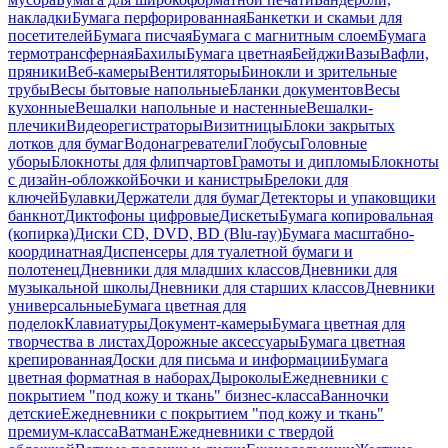
накладки
Бумага перфорированная
Банкетки и скамьи для
посетителей
Бумага писчая
Бумага с магнитным слоем
Бумага
термотрансферная
Бахилы
Бумага цветная
Бейджи
Вазы
Вафли,
пряники
Веб-камеры
Вентиляторы
Бинокли и зрительные
трубы
Весы бытовые напольные
Бланки документов
Весы
кухонные
Вешалки напольные и настенные
Вешалки-
плечики
Видеорегистраторы
Визитницы
Блоки закрытых
лотков для бумаг
Водонагреватели
Глобусы
Головные
уборы
Блокноты для флипчартов
Грамоты и дипломы
Блокноты
с дизайн-обложкой
Бочки и канистры
Брелоки для
ключей
Булавки
Держатели для бумаг
Детекторы и упаковщики
банкнот
Диктофоны цифровые
Дискеты
Бумага копировальная
(копирка)
Диски CD, DVD, BD (Blu-ray)
Бумага масштабно-
координатная
Диспенсеры для туалетной бумаги и
полотенец
Дневники для младших классов
Дневники для
музыкальной школы
Дневники для старших классов
Дневники
универсальные
Бумага цветная для
поделок
Клавиатуры
Документ-камеры
Бумага цветная для
творчества в листах
Дорожные аксессуары
Бумага цветная
крепированная
Доски для письма и информации
Бумага
цветная форматная в наборах
Дыроколы
Ежедневники с
покрытием "под кожу и ткань" бизнес-класса
Ванночки
детские
Ежедневники с покрытием "под кожу и ткань"
премиум-класса
Ватман
Ежедневники с твердой