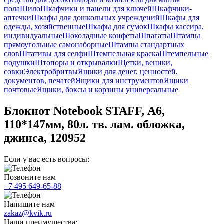
пола
Шило
Шкафчики и панели для ключей
Шкафчики-
аптечки
Шкафы для дошкольных учреждений
Шкафы для
одежды, хозяйственные
Шкафы для сумок
Шкафы кассира,
индивидуальные
Шоколадные конфеты
Шпагаты
Штампы
прямоугольные самонаборные
Штампы стандартных
слов
Штативы для селфи
Штемпельная краска
Штемпельные
подушки
Штопоры и открывалки
Щетки, веники,
совки
Электробритвы
Ящики для денег, ценностей,
документов, печатей
Ящики для инструментов
Ящики
почтовые
Ящики, боксы и корзины универсальные
Блокнот Notebook STAFF, А6,
110*147мм, 80л. тв. лам. обложка,
джинса, 120952
Если у вас есть вопросы:
Позвоните нам
+7 495 649-65-88
Напишите нам
zakaz@kvik.ru
Наши преимущества: