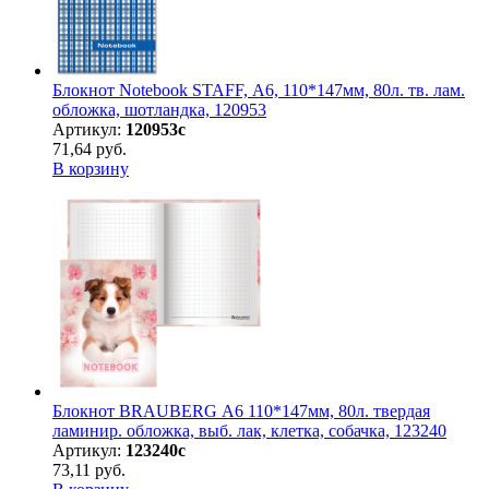
Блокнот Notebook STAFF, А6, 110*147мм, 80л. тв. лам.
обложка, шотландка, 120953
Артикул:
120953с
71,64 руб.
В корзину
Блокнот BRAUBERG А6 110*147мм, 80л. твердая
ламинир. обложка, выб. лак, клетка, собачка, 123240
Артикул:
123240с
73,11 руб.