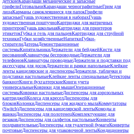
детские
Карандаши механические и запасные
грифели
Готовальни
Карандаши чернографитные
Грим для
лица
Карманы самоклеящиеся для папок
Грифели
запасные
Гуашь художественная в наборах
Гуашь
художественная поштучно
Картриджи для матричных
принтеров
Гуашь школьная
Картриджи для принтеров
этикеток
Губка и гель для пальцев
Картриджи для струйной
техники
Губки хозяйственные
Напитки
Губки-
стиратели
Датеры
Демонстрационные
системы
Кипятильники
Держатели для бейджей
Кисти для
рисования
Клавиатуры беспроводные
Держатели для
телефонов
Клавиатуры проводные
Держатели и подставки под
аксессуары для досок
Держатели и рамки напольные
Клейкие
ленты канцелярские и диспенсеры
Держатели, таблички и
подставки настольные
Клейкие ленты специальные
Детекторы
банкнот
Книги бухгалтерские
Книги учета
универсальные
Коврики для мыши
Операционные
системы
Коврики настольные
Диспенсеры для аэрозольных
картриджей
Колеса для кресел
Диспенсеры для
блоков
Колонки
Диспенсеры для жидкого мыла
Коммутаторы
(Switch)
Диспенсеры для канцелярской ленты
Комоды и
ящики
Диспенсеры для полотенец
Комплектующие для
резаков
Диспенсеры для салфеток настольные
Конверты
поздравительные
Диспенсеры для туалетной бумаги
Конверты
почтовые
Диспенсеры для упаковочной ленты
Кондиционеры