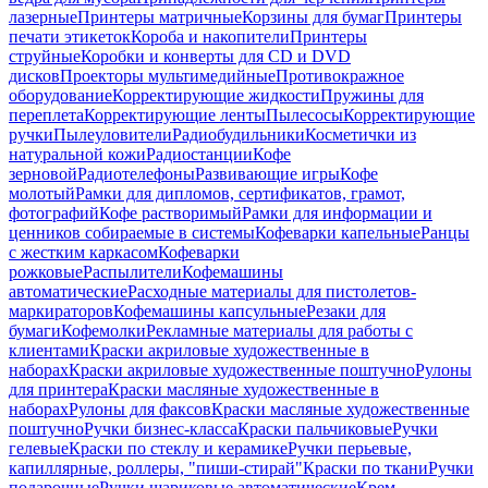
лазерные
Принтеры матричные
Корзины для бумаг
Принтеры
печати этикеток
Короба и накопители
Принтеры
струйные
Коробки и конверты для CD и DVD
дисков
Проекторы мультимедийные
Противокражное
оборудование
Корректирующие жидкости
Пружины для
переплета
Корректирующие ленты
Пылесосы
Корректирующие
ручки
Пылеуловители
Радиобудильники
Косметички из
натуральной кожи
Радиостанции
Кофе
зерновой
Радиотелефоны
Развивающие игры
Кофе
молотый
Рамки для дипломов, сертификатов, грамот,
фотографий
Кофе растворимый
Рамки для информации и
ценников собираемые в системы
Кофеварки капельные
Ранцы
с жестким каркасом
Кофеварки
рожковые
Распылители
Кофемашины
автоматические
Расходные материалы для пистолетов-
маркираторов
Кофемашины капсульные
Резаки для
бумаги
Кофемолки
Рекламные материалы для работы с
клиентами
Краски акриловые художественные в
наборах
Краски акриловые художественные поштучно
Рулоны
для принтера
Краски масляные художественные в
наборах
Рулоны для факсов
Краски масляные художественные
поштучно
Ручки бизнес-класса
Краски пальчиковые
Ручки
гелевые
Краски по стеклу и керамике
Ручки перьевые,
капиллярные, роллеры, "пиши-стирай"
Краски по ткани
Ручки
подарочные
Ручки шариковые автоматические
Крем