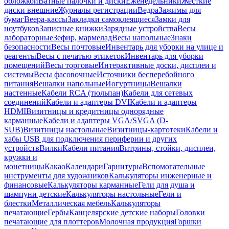
обложкой
Ватные палочки и диски
Еженедельники
Жесткие
диски внешние
Журналы регистрации
Ведра
Зажимы для
бумаг
Веера-кассы
Закладки самоклеящиеся
Замки для
ноутбуков
Записные книжки
Зарядные устройства
Весы
лабораторные
Зефир, мармелад
Весы напольные
Знаки
безопасности
Весы почтовые
Инвентарь для уборки на улице и
реагенты
Весы с печатью этикеток
Инвентарь для уборки
помещений
Весы торговые
Интерактивные доски, дисплеи и
системы
Весы фасовочные
Источники бесперебойного
питания
Вешалки напольные
Йогуртницы
Вешалки
настенные
Кабели RCA (тюльпан)
Кабели для сетевых
соединений
Кабели и адаптеры DVI
Кабели и адаптеры
HDMI
Визитницы и кредитницы однорядные
карманные
Кабели и адаптеры VGA/SVGA (D-
SUB)
Визитницы настольные
Визитницы-картотеки
Кабели и
хабы USB для подключения периферии и других
устройств
Вилки
Кабели питания
Витрины, стойки, дисплеи,
кружки и
монетницы
Какао
Календари
Гарнитуры
Вспомогательные
инструменты для художников
Калькуляторы инженерные и
финансовые
Калькуляторы карманные
Гели для душа и
шампуни детские
Калькуляторы настольные
Гели и
блестки
Металлическая мебель
Калькуляторы
печатающие
Гербы
Канцелярские детские наборы
Головки
печатающие для плоттеров
Молочная продукция
Горшки