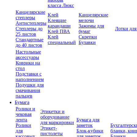
класса Люкс
Канцелярские
Клей
Канцелярские
степлеры
Клеящие
мелочи
Антистеплеры
карандаши
Зажимы для
Степлеры до
Лотки для
Клей ПВА
бумаг
25 листов
Клей
Скрепки
Стандартные
специальный
Булавки
до 40 листов
Настольные
аксессуары
Коврики на
стол
Подставки с
наполнением
Подушки для
смачивания
пальцев
Бумага
Ролики и
Этикетки и
чековая
оборудование
лента
Бумага для
для маркировки
Ролики
заметок
Бухгалтерск
Этикет-
для
Блок-кубики
бланки, кни
пистолеты
кассовых
для заметок
Бланки