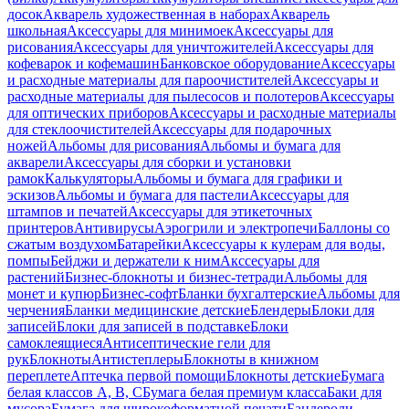
досок
Акварель художественная в наборах
Акварель
школьная
Аксессуары для минимоек
Аксессуары для
рисования
Аксессуары для уничтожителей
Аксессуары для
кофеварок и кофемашин
Банковское оборудование
Аксессуары
и расходные материалы для пароочистителей
Аксессуары и
расходные материалы для пылесосов и полотеров
Аксессуары
для оптических приборов
Аксессуары и расходные материалы
для стеклоочистителей
Аксессуары для подарочных
ножей
Альбомы для рисования
Альбомы и бумага для
акварели
Аксессуары для сборки и установки
рамок
Калькуляторы
Альбомы и бумага для графики и
эскизов
Альбомы и бумага для пастели
Аксессуары для
штампов и печатей
Аксессуары для этикеточных
принтеров
Антивирусы
Аэрогрили и электропечи
Баллоны со
сжатым воздухом
Батарейки
Аксессуары к кулерам для воды,
помпы
Бейджи и держатели к ним
Акссесуары для
растений
Бизнес-блокноты и бизнес-тетради
Альбомы для
монет и купюр
Бизнес-софт
Бланки бухгалтерские
Альбомы для
черчения
Бланки медицинские детские
Блендеры
Блоки для
записей
Блоки для записей в подставке
Блоки
самоклеящиеся
Антисептические гели для
рук
Блокноты
Антистеплеры
Блокноты в книжном
переплете
Аптечка первой помощи
Блокноты детские
Бумага
белая классов А, В, С
Бумага белая премиум класса
Баки для
мусора
Бумага для широкоформатной печати
Бандероли,