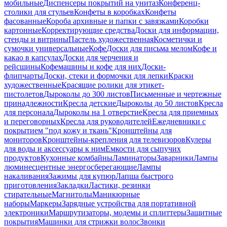
мобильные
Диспенсеры покрытий на унитаз
Конференц-
столики для стульев
Конфеты в коробках
Конфеты
фасованные
Короба архивные и папки с завязками
Коробки
картонные
Корректирующие средства
Доски для информации,
стенды и витрины
Пастель художественная
Косметички и
сумочки универсальные
Кофе
Доски для письма мелом
Кофе и
какао в капсулах
Доски для черчения и
рейсшины
Кофемашины и кофе для них
Доски-
флипчарты
Доски, стеки и формочки для лепки
Краски
художественные
Красящие ролики для этикет-
пистолетов
Дыроколы до 300 листов
Письменные и чертежные
принадлежности
Кресла детские
Дыроколы до 50 листов
Кресла
для персонала
Дыроколы на 1 отверстие
Кресла для приемных
и переговорных
Кресла для руководителей
Ежедневники с
покрытием "под кожу и ткань"
Кронштейны для
мониторов
Кронштейны-крепления для телевизоров
Кулеры
для воды и аксессуары к ним
Емкости для сыпучих
продуктов
Кухонные комбайны
Ламинаторы
Заварники
Лампы
люминесцентные энергосберегающие
Лампы
накаливания
Зажимы для купюр
Лапша быстрого
приготовления
Закладки
Ластики, резинки
стирательные
Магнитолы
Маникюрные
наборы
Маркеры
Зарядные устройства для портативной
электроники
Маршрутизаторы, модемы и сплиттеры
Защитные
покрытия
Машинки для стрижки волос
Звонки