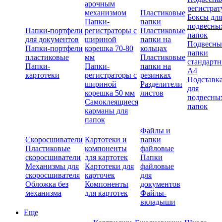
арочным
регистрат
механизмом
Пластиковые
Боксы для
Папки-
папки
подвесны
Папки-портфели
регистраторы с
Пластиковые
папок
для документов
шириной
папки на
Подвесны
Папки-портфели
корешка 70-80
кольцах
папки
пластиковые
мм
Пластиковые
стандарт
Папки-
Папки-
папки на
А4
картотеки
регистраторы с
резинках
Подставк
шириной
Разделители
для
корешка 50 мм
листов
подвесны
Самоклеящиеся
папок
карманы для
папок
Файлы и
Скоросшиватели
Картотеки и
папки
Пластиковые
компоненты
файловые
скоросшиватели
для картотек
Папки
Механизмы для
Картотеки для
файловые
скоросшивателя
карточек
для
Обложка без
Компоненты
документов
механизма
для картотек
Файлы-
вкладыши
Еще