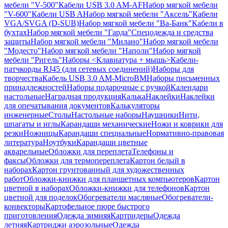
мебели "V-500"
Кабели USB 3.0 AM-AF
Набор мягкой мебели
"V-600"
Кабели USB A
Набор мягкой мебели "Аксель"
Кабели
VGA/SVGA (D-SUB)
Набор мягкой мебели "Ва-Банк"
Кабели в
бухтах
Набор мягкой мебели "Гарда"
Спецодежда и средства
защиты
Набор мягкой мебели "Милано"
Набор мягкой мебели
"Модесто"
Набор мягкой мебели "Наполи"
Набор мягкой
мебели "Ригель"
Наборы <Клавиатура + мышь>
Кабели-
патчкорды RJ45 (для сетевых соединений)
Наборы для
творчества
Кабель USB 3.0 AM-MicroBM
Наборы письменных
принадлежностей
Наборы подарочные с ручкой
Календари
настольные
Наградная продукция
Калька
Наклейки
Наклейки
для опечатывания документов
Калькуляторы
инженерные
Столы
Настольные наборы
Наушники
Нити,
шпагаты и иглы
Карандаши механические
Ножи и коврики для
резки
Ножницы
Карандаши специальные
Нормативно-правовая
литература
Ноутбуки
Карандаши цветные
акварельные
Обложки для переплета
Телефоны и
факсы
Обложки для термопереплета
Картон белый в
наборах
Картон грунтованный для художественных
работ
Обложки-книжки для планшетных компьютеров
Картон
цветной в наборах
Обложки-книжки для телефонов
Картон
цветной для поделок
Обогреватели масляные
Обогреватели-
конвекторы
Картофельное пюре быстрого
приготовления
Одежда зимняя
Картридеры
Одежда
летняя
Картриджи аэрозольные
Одежда