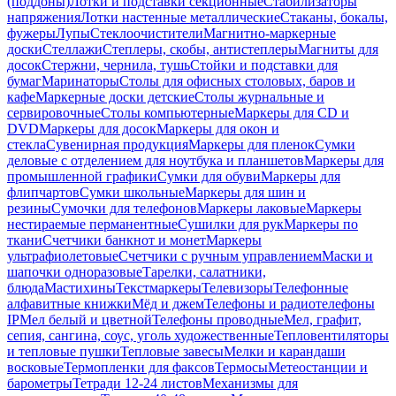
(поддоны)
Лотки и подставки секционные
Стабилизаторы
напряжения
Лотки настенные металлические
Стаканы, бокалы,
фужеры
Лупы
Стеклоочистители
Магнитно-маркерные
доски
Стеллажи
Степлеры, скобы, антистеплеры
Магниты для
досок
Стержни, чернила, тушь
Стойки и подставки для
бумаг
Маринаторы
Столы для офисных столовых, баров и
кафе
Маркерные доски детские
Столы журнальные и
сервировочные
Столы компьютерные
Маркеры для CD и
DVD
Маркеры для досок
Маркеры для окон и
стекла
Сувенирная продукция
Маркеры для пленок
Сумки
деловые с отделением для ноутбука и планшетов
Маркеры для
промышленной графики
Сумки для обуви
Маркеры для
флипчартов
Сумки школьные
Маркеры для шин и
резины
Сумочки для телефонов
Маркеры лаковые
Маркеры
нестираемые перманентные
Сушилки для рук
Маркеры по
ткани
Счетчики банкнот и монет
Маркеры
ультрафиолетовые
Счетчики с ручным управлением
Маски и
шапочки одноразовые
Тарелки, салатники,
блюда
Мастихины
Текстмаркеры
Телевизоры
Телефонные
алфавитные книжки
Мёд и джем
Телефоны и радиотелефоны
IP
Мел белый и цветной
Телефоны проводные
Мел, графит,
сепия, сангина, соус, уголь художественные
Тепловентиляторы
и тепловые пушки
Тепловые завесы
Мелки и карандаши
восковые
Термопленки для факсов
Термосы
Метеостанции и
барометры
Тетради 12-24 листов
Механизмы для