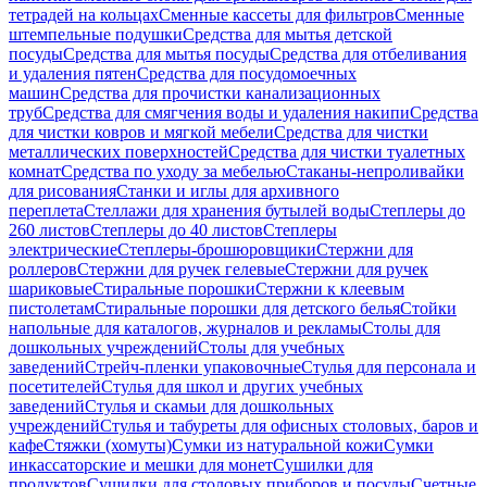
тетрадей на кольцах
Сменные кассеты для фильтров
Сменные
штемпельные подушки
Средства для мытья детской
посуды
Средства для мытья посуды
Средства для отбеливания
и удаления пятен
Средства для посудомоечных
машин
Средства для прочистки канализационных
труб
Средства для смягчения воды и удаления накипи
Средства
для чистки ковров и мягкой мебели
Средства для чистки
металлических поверхностей
Средства для чистки туалетных
комнат
Средства по уходу за мебелью
Стаканы-непроливайки
для рисования
Станки и иглы для архивного
переплета
Стеллажи для хранения бутылей воды
Степлеры до
260 листов
Степлеры до 40 листов
Степлеры
электрические
Степлеры-брошюровщики
Стержни для
роллеров
Стержни для ручек гелевые
Стержни для ручек
шариковые
Стиральные порошки
Стержни к клеевым
пистолетам
Стиральные порошки для детского белья
Стойки
напольные для каталогов, журналов и рекламы
Столы для
дошкольных учреждений
Столы для учебных
заведений
Стрейч-пленки упаковочные
Стулья для персонала и
посетителей
Стулья для школ и других учебных
заведений
Стулья и скамьи для дошкольных
учреждений
Стулья и табуреты для офисных столовых, баров и
кафе
Стяжки (хомуты)
Сумки из натуральной кожи
Сумки
инкассаторские и мешки для монет
Сушилки для
продуктов
Сушилки для столовых приборов и посуды
Счетные