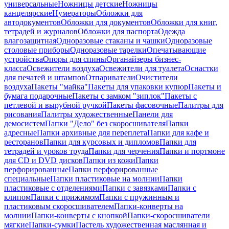
универсальные
Ножницы детские
Ножницы
канцелярские
Нумераторы
Обложки для
автодокументов
Обложки для документов
Обложки для книг,
тетрадей и журналов
Обложки для паспорта
Одежда
влагозащитная
Одноразовые стаканы и чашки
Одноразовые
столовые приборы
Одноразовые тарелки
Опечатывающие
устройства
Опоры для спины
Органайзеры бизнес-
класса
Освежители воздуха
Освежители для туалета
Оснастки
для печатей и штампов
Отпариватели
Очистители
воздуха
Пакеты "майка"
Пакеты для упаковки купюр
Пакеты и
бумага подарочные
Пакеты с замком "зиплок"
Пакеты с
петлевой и вырубной ручкой
Пакеты фасовочные
Палитры для
рисования
Палитры художественные
Панели для
демосистем
Папки "Дело" без скоросшивателя
Папки
адресные
Папки архивные для переплета
Папки для кафе и
ресторанов
Папки для курсовых и дипломов
Папки для
тетрадей и уроков труда
Папки для черчения
Папки и портмоне
для CD и DVD дисков
Папки из кожи
Папки
перфорированные
Папки перфорированные
специальные
Папки пластиковые на молнии
Папки
пластиковые с отделениями
Папки с завязками
Папки с
клипом
Папки с прижимом
Папки с пружинным и
пластиковым скоросшивателем
Папки-конверты на
молнии
Папки-конверты с кнопкой
Папки-скоросшиватели
мягкие
Папки-сумки
Пастель художественная маслянная и