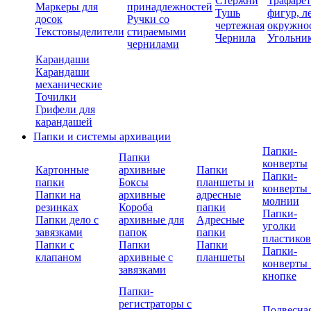
Стержни
Трафаре
Маркеры для
принадлежностей
Тушь
фигур, л
досок
Ручки со
чертежная
окружно
Текстовыделители
стираемыми
Чернила
Угольни
чернилами
Карандаши
Карандаши
механические
Точилки
Грифели для
карандашей
Папки и системы архивации
Папки-
Папки
конверты
Картонные
архивные
Папки
Папки-
папки
Боксы
планшеты и
конверты 
Папки на
архивные
адресные
молнии
резинках
Короба
папки
Папки-
Папки дело с
архивные для
Адресные
уголки
завязками
папок
папки
пластико
Папки с
Папки
Папки
Папки-
клапаном
архивные с
планшеты
конверты 
завязками
кнопке
Папки-
регистраторы с
Подвесна