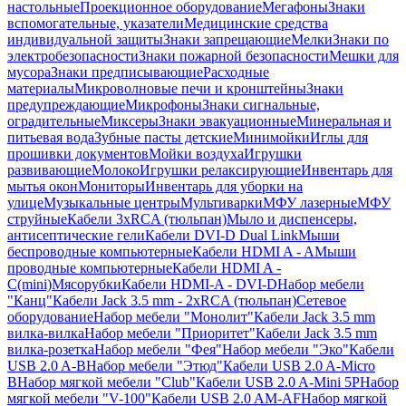
настольные
Проекционное оборудование
Мегафоны
Знаки
вспомогательные, указатели
Медицинские средства
индивидуальной защиты
Знаки запрещающие
Мелки
Знаки по
электробезопасности
Знаки пожарной безопасности
Мешки для
мусора
Знаки предписывающие
Расходные
материалы
Микроволновые печи и кронштейны
Знаки
предупреждающие
Микрофоны
Знаки сигнальные,
оградительные
Миксеры
Знаки эвакуационные
Минеральная и
питьевая вода
Зубные пасты детские
Минимойки
Иглы для
прошивки документов
Мойки воздуха
Игрушки
развивающие
Молоко
Игрушки релаксирующие
Инвентарь для
мытья окон
Мониторы
Инвентарь для уборки на
улице
Музыкальные центры
Мультиварки
МФУ лазерные
МФУ
струйные
Кабели 3xRCA (тюльпан)
Мыло и диспенсеры,
антисептические гели
Кабели DVI-D Dual Link
Мыши
беспроводные компьютерные
Кабели HDMI A - A
Мыши
проводные компьютерные
Кабели HDMI A -
C(mini)
Мясорубки
Кабели HDMI-A - DVI-D
Набор мебели
"Канц"
Кабели Jack 3.5 mm - 2xRCA (тюльпан)
Сетевое
оборудование
Набор мебели "Монолит"
Кабели Jack 3.5 mm
вилка-вилка
Набор мебели "Приоритет"
Кабели Jack 3.5 mm
вилка-розетка
Набор мебели "Фея"
Набор мебели "Эко"
Кабели
USB 2.0 A-B
Набор мебели "Этюд"
Кабели USB 2.0 A-Micro
B
Набор мягкой мебели "Club"
Кабели USB 2.0 A-Mini 5P
Набор
мягкой мебели "V-100"
Кабели USB 2.0 AM-AF
Набор мягкой