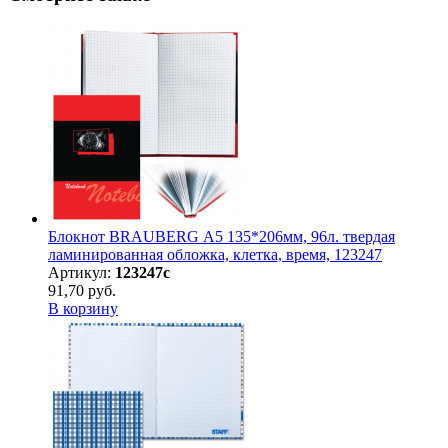
Блокнот BRAUBERG А5 135*206мм, 96л. твердая
ламинированная обложка, клетка, время, 123247
Артикул:
123247с
91,70 руб.
В корзину