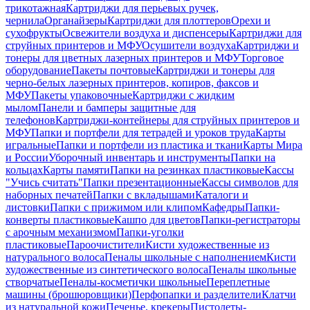
трикотажная
Картриджи для перьевых ручек,
чернила
Органайзеры
Картриджи для плоттеров
Орехи и
сухофрукты
Освежители воздуха и диспенсеры
Картриджи для
струйных принтеров и МФУ
Осушители воздуха
Картриджи и
тонеры для цветных лазерных принтеров и МФУ
Торговое
оборудование
Пакеты почтовые
Картриджи и тонеры для
черно-белых лазерных принтеров, копиров, факсов и
МФУ
Пакеты упаковочные
Картриджи с жидким
мылом
Панели и бамперы защитные для
телефонов
Картриджи-контейнеры для струйных принтеров и
МФУ
Папки и портфели для тетрадей и уроков труда
Карты
игральные
Папки и портфели из пластика и ткани
Карты Мира
и России
Уборочный инвентарь и инструменты
Папки на
кольцах
Карты памяти
Папки на резинках пластиковые
Кассы
"Учись считать"
Папки презентационные
Кассы символов для
наборных печатей
Папки с вкладышами
Каталоги и
листовки
Папки с прижимом или клипом
Кафедры
Папки-
конверты пластиковые
Кашпо для цветов
Папки-регистраторы
с арочным механизмом
Папки-уголки
пластиковые
Пароочистители
Кисти художественные из
натурального волоса
Пеналы школьные с наполнением
Кисти
художественные из синтетического волоса
Пеналы школьные
створчатые
Пеналы-косметички школьные
Переплетные
машины (брошюровщики)
Перфопапки и разделители
Клатчи
из натуральной кожи
Печенье, крекеры
Пистолеты-