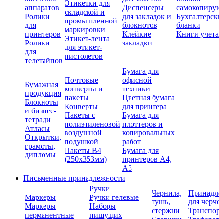
Этикетки для
аппаратов
Диспенсеры
самокопиру
складской и
Ролики
для закладок и
Бухгалтерск
промышленной
для
блокнотов
бланки
маркировки
принтеров
Клейкие
Книги учета
Этикет-лента
Ролики
закладки
для этикет-
для
пистолетов
телетайпов
Бумага для
Почтовые
офисной
Бумажная
конверты и
техники
продукция
пакеты
Цветная бумага
Блокноты
Конверты
для принтера
и бизнес-
Пакеты с
Бумага для
тетради
полиэтиленовой
плоттеров и
Атласы
воздушной
копировальных
Открытки,
подушкой
работ
грамоты,
Пакеты В4
Бумага для
дипломы
(250х353мм)
принтеров А4,
А3
Письменные принадлежности
Ручки
Чернила,
Принадл
Маркеры
Ручки гелевые
тушь,
для черч
Маркеры
Наборы
стержни
Транспо
перманентные
пишущих