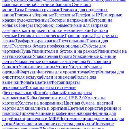
палочки и счеты
Счетчики банкнот
Счетчики
монет
Тазы
Тележки грузовые
Тележки для подвесных
папок
Тележки уборочные
Телескопы
Телефоны IP
Темперные
краски художественные
Тестеры напряжения
Тетради на
кольцах
Тонеры (порошок) совместимые для заправки
лазерных картриджей
Точилки механические
Точилки
ручные
Точилки электрические
Транспортиры
Трафареты и
лекала
Трафареты-раскраски
Треугольники
Тряпки для
пола
Туалетная бумага профессиональная
Тубусы для
чертежей
Тушь
Удлинители в бухтах и на рамках
Удлинители на
катушке
Указки
Упаковочная бумага
Упаковочные клейкие
ленты
Упаковочные рекламные материалы
Упаковщики
банкнот
Урны-пепельницы
Утюги
Уход за обувью и
одеждой
Фартуки
Фартуки для уроков труда
Фетр
Фильтры для
очистителя воздуха
Флаги и знамена
Фольга для
выпечки
Фольга цветная
Фотоаппараты
зеркальные
Фотоаппараты системные
(беззеркальные)
Фотобарабаны
Фотоаппараты
компактные
Хабы (разветвители) USB 2.0
Холсты на
картоне
Холсты на подрамнике
Цветная бумага, цветной
картон для квиллинга и оригами
Цветная пористая резина и
пластик
Циркули
Чайные и кофейные наборы
Чернила для
струйных принтеров и МФУ
Чертежные принадлежности для
доски
Чистящие и моющие средства для кухни
Чистящие
средства для досок
Швабры и комплекты для мытья