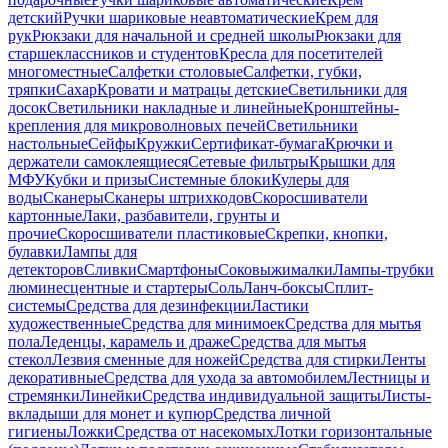
детский
Ручки шариковые неавтоматические
Крем для
рук
Рюкзаки для начальной и средней школы
Рюкзаки для
старшеклассников и студентов
Кресла для посетителей
многоместные
Салфетки столовые
Салфетки, губки,
тряпки
Сахар
Кровати и матрацы детские
Светильники для
досок
Светильники накладные и линейные
Кронштейны-
крепления для микроволновых печей
Светильники
настольные
Сейфы
Кружки
Сертификат-бумага
Крючки и
держатели самоклеящиеся
Сетевые фильтры
Крышки для
МФУ
Кубки и призы
Системные блоки
Кулеры для
воды
Сканеры
Сканеры штрихкодов
Скоросшиватели
картонные
Лаки, разбавители, грунты и
прочие
Скоросшиватели пластиковые
Скрепки, кнопки,
булавки
Лампы для
детекторов
Сливки
Смартфоны
Соковыжималки
Лампы-трубки
люминесцентные и стартеры
Соль
Ланч-боксы
Сплит-
системы
Средства для дезинфекции
Ластики
художественные
Средства для минимоек
Средства для мытья
пола
Леденцы, карамель и драже
Средства для мытья
стекол
Лезвия сменные для ножей
Средства для стирки
Ленты
декоративные
Средства для ухода за автомобилем
Лестницы и
стремянки
Линейки
Средства индивидуальной защиты
Листы-
вкладыши для монет и купюр
Средства личной
гигиены
Ложки
Средства от насекомых
Лотки горизонтальные