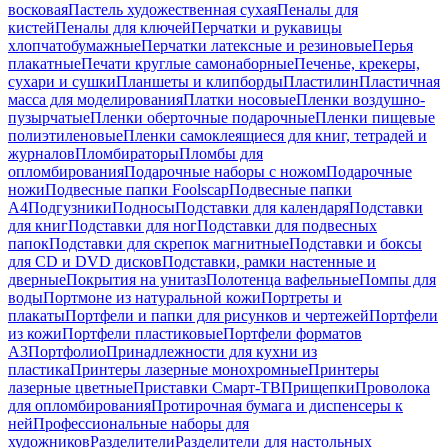
восковая
Пастель художественная сухая
Пеналы для
кистей
Пеналы для ключей
Перчатки и рукавицы
хлопчатобумажные
Перчатки латексные и резиновые
Перья
плакатные
Печати круглые самонаборные
Печенье, крекеры,
сухари и сушки
Планшеты и клипборды
Пластилин
Пластичная
масса для моделирования
Платки носовые
Пленки воздушно-
пузырчатые
Пленки оберточные подарочные
Пленки пищевые
полиэтиленовые
Пленки самоклеящиеся для книг, тетрадей и
журналов
Пломбираторы
Пломбы для
опломбирования
Подарочные наборы с ножом
Подарочные
ножи
Подвесные папки Foolscap
Подвесные папки
А4
Подгузники
Подносы
Подставки для календаря
Подставки
для книг
Подставки для ног
Подставки для подвесных
папок
Подставки для скрепок магнитные
Подставки и боксы
для CD и DVD дисков
Подставки, рамки настенные и
дверные
Покрытия на унитаз
Полотенца вафельные
Помпы для
воды
Портмоне из натуральной кожи
Портреты и
плакаты
Портфели и папки для рисунков и чертежей
Портфели
из кожи
Портфели пластиковые
Портфели форматов
А3
Портфолио
Принадлежности для кухни из
пластика
Принтеры лазерные монохромные
Принтеры
лазерные цветные
Приставки Смарт-ТВ
Прищепки
Проволока
для опломбирования
Протирочная бумага и диспенсеры к
ней
Профессиональные наборы для
художников
Разделители
Разделители для настольных