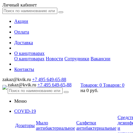
Личный кабинет
Акции
Оплата
Доставка
О канцтоварах
О канцтоварах
Новости
Сотрудники
Вакансии
Контакты
zakaz@kvik.ru
+7 495 649-65-88
zakaz@kvik.ru
+7 495 649-65-88
Товаров:
0
Товаров:
0
на
0 руб.
Меню
COVID-19
Средст
Мыло
Салфетки
дезинф
Дозаторы
антибактериальное
антибактериальные
и