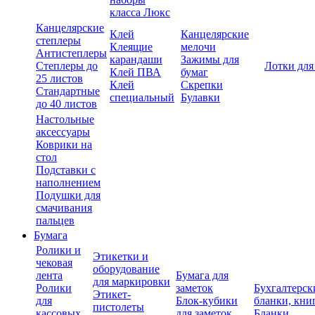
класса Люкс
Канцелярские
Клей
Канцелярские
степлеры
Клеящие
мелочи
Антистеплеры
карандаши
Зажимы для
Степлеры до
Лотки для
Клей ПВА
бумаг
25 листов
Клей
Скрепки
Стандартные
специальный
Булавки
до 40 листов
Настольные
аксессуары
Коврики на
стол
Подставки с
наполнением
Подушки для
смачивания
пальцев
Бумага
Ролики и
Этикетки и
чековая
оборудование
лента
Бумага для
для маркировки
Ролики
заметок
Бухгалтерск
Этикет-
для
Блок-кубики
бланки, кни
пистолеты
кассовых
для заметок
Бланки