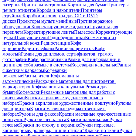
лазерные
Принтеры матричные
Корзины для бумаг
Принтеры
печати этикеток
Короба и накопители
Принтеры
струйные
Коробки и конверты для CD и DVD
дисков
Проекторы мультимедийные
Противокражное
оборудование
Корректирующие жидкости
Пружины для
переплета
Корректирующие ленты
Пылесосы
Корректирующие
ручки
Пылеуловители
Радиобудильники
Косметички из
натуральной кожи
Радиостанции
Кофе
зерновой
Радиотелефоны
Развивающие игры
Кофе
молотый
Рамки для дипломов, сертификатов, грамот,
фотографий
Кофе растворимый
Рамки для информации и
ценников собираемые в системы
Кофеварки капельные
Ранцы
с жестким каркасом
Кофеварки
рожковые
Распылители
Кофемашины
автоматические
Расходные материалы для пистолетов-
маркираторов
Кофемашины капсульные
Резаки для
бумаги
Кофемолки
Рекламные материалы для работы с
клиентами
Краски акриловые художественные в
наборах
Краски акриловые художественные поштучно
Рулоны
для принтера
Краски масляные художественные в
наборах
Рулоны для факсов
Краски масляные художественные
поштучно
Ручки бизнес-класса
Краски пальчиковые
Ручки
гелевые
Краски по стеклу и керамике
Ручки перьевые,
капиллярные, роллеры, "пиши-стирай"
Краски по ткани
Ручки
подарочные
Ручки шариковые автоматические
Крем