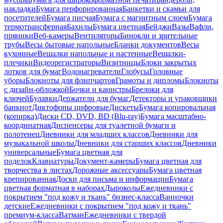
накладки
Бумага перфорированная
Банкетки и скамьи для
посетителей
Бумага писчая
Бумага с магнитным слоем
Бумага
термотрансферная
Бахилы
Бумага цветная
Бейджи
Вазы
Вафли,
пряники
Веб-камеры
Вентиляторы
Бинокли и зрительные
трубы
Весы бытовые напольные
Бланки документов
Весы
кухонные
Вешалки напольные и настенные
Вешалки-
плечики
Видеорегистраторы
Визитницы
Блоки закрытых
лотков для бумаг
Водонагреватели
Глобусы
Головные
уборы
Блокноты для флипчартов
Грамоты и дипломы
Блокноты
с дизайн-обложкой
Бочки и канистры
Брелоки для
ключей
Булавки
Держатели для бумаг
Детекторы и упаковщики
банкнот
Диктофоны цифровые
Дискеты
Бумага копировальная
(копирка)
Диски CD, DVD, BD (Blu-ray)
Бумага масштабно-
координатная
Диспенсеры для туалетной бумаги и
полотенец
Дневники для младших классов
Дневники для
музыкальной школы
Дневники для старших классов
Дневники
универсальные
Бумага цветная для
поделок
Клавиатуры
Документ-камеры
Бумага цветная для
творчества в листах
Дорожные аксессуары
Бумага цветная
крепированная
Доски для письма и информации
Бумага
цветная форматная в наборах
Дыроколы
Ежедневники с
покрытием "под кожу и ткань" бизнес-класса
Ванночки
детские
Ежедневники с покрытием "под кожу и ткань"
премиум-класса
Ватман
Ежедневники с твердой