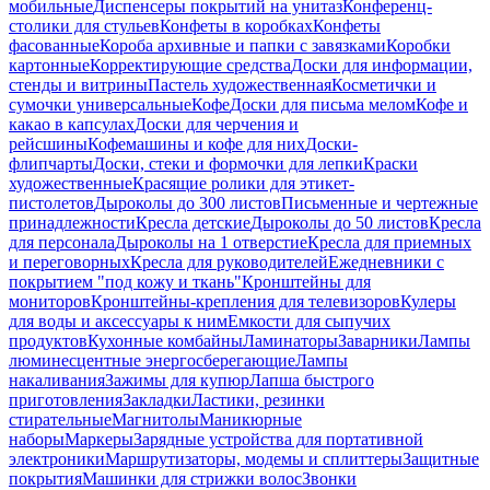
мобильные
Диспенсеры покрытий на унитаз
Конференц-
столики для стульев
Конфеты в коробках
Конфеты
фасованные
Короба архивные и папки с завязками
Коробки
картонные
Корректирующие средства
Доски для информации,
стенды и витрины
Пастель художественная
Косметички и
сумочки универсальные
Кофе
Доски для письма мелом
Кофе и
какао в капсулах
Доски для черчения и
рейсшины
Кофемашины и кофе для них
Доски-
флипчарты
Доски, стеки и формочки для лепки
Краски
художественные
Красящие ролики для этикет-
пистолетов
Дыроколы до 300 листов
Письменные и чертежные
принадлежности
Кресла детские
Дыроколы до 50 листов
Кресла
для персонала
Дыроколы на 1 отверстие
Кресла для приемных
и переговорных
Кресла для руководителей
Ежедневники с
покрытием "под кожу и ткань"
Кронштейны для
мониторов
Кронштейны-крепления для телевизоров
Кулеры
для воды и аксессуары к ним
Емкости для сыпучих
продуктов
Кухонные комбайны
Ламинаторы
Заварники
Лампы
люминесцентные энергосберегающие
Лампы
накаливания
Зажимы для купюр
Лапша быстрого
приготовления
Закладки
Ластики, резинки
стирательные
Магнитолы
Маникюрные
наборы
Маркеры
Зарядные устройства для портативной
электроники
Маршрутизаторы, модемы и сплиттеры
Защитные
покрытия
Машинки для стрижки волос
Звонки