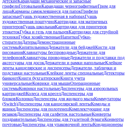
детские
Карандаши механические и запасные
грифели
Готовальни
Карандаши чернографитные
Грим для
лица
Карманы самоклеящиеся для папок
Грифели
запасные
Гуашь художественная в наборах
Гуашь
художественная поштучно
Картриджи для матричных
принтеров
Гуашь школьная
Картриджи для принтеров
этикеток
Губка и гель для пальцев
Картриджи для струйной
техники
Губки хозяйственные
Напитки
Губки-
стиратели
Датеры
Демонстрационные
системы
Кипятильники
Держатели для бейджей
Кисти для
рисования
Клавиатуры беспроводные
Держатели для
телефонов
Клавиатуры проводные
Держатели и подставки под
аксессуары для досок
Держатели и рамки напольные
Клейкие
ленты канцелярские и диспенсеры
Держатели, таблички и
подставки настольные
Клейкие ленты специальные
Детекторы
банкнот
Книги бухгалтерские
Книги учета
универсальные
Коврики для мыши
Операционные
системы
Коврики настольные
Диспенсеры для аэрозольных
картриджей
Колеса для кресел
Диспенсеры для
блоков
Колонки
Диспенсеры для жидкого мыла
Коммутаторы
(Switch)
Диспенсеры для канцелярской ленты
Комоды и
ящики
Диспенсеры для полотенец
Комплектующие для
резаков
Диспенсеры для салфеток настольные
Конверты
поздравительные
Диспенсеры для туалетной бумаги
Конверты
почтовые
Диспенсеры для упаковочной ленты
Кондиционеры