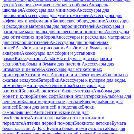
досок
Акварель художественная в наборах
Акварель
школьная
Аксессуары для минимоек
Аксессуары для
рисования
Аксессуары для уничтожителей
Аксессуары для
кофеварок и кофемашин
Банковское оборудование
Аксессуары
и расходные материалы для пароочистителей
Аксессуары и
расходные материалы для пылесосов и полотеров
Аксессуары
для оптических приборов
Аксессуары и расходные материалы
для стеклоочистителей
Аксессуары для подарочных
ножей
Альбомы для рисования
Альбомы и бумага для
акварели
Аксессуары для сборки и установки
рамок
Калькуляторы
Альбомы и бумага для графики и
эскизов
Альбомы и бумага для пастели
Аксессуары для
штампов и печатей
Аксессуары для этикеточных
принтеров
Антивирусы
Аэрогрили и электропечи
Баллоны со
сжатым воздухом
Батарейки
Аксессуары к кулерам для воды,
помпы
Бейджи и держатели к ним
Акссесуары для
растений
Бизнес-блокноты и бизнес-тетради
Альбомы для
монет и купюр
Бизнес-софт
Бланки бухгалтерские
Альбомы для
черчения
Бланки медицинские детские
Блендеры
Блоки для
записей
Блоки для записей в подставке
Блоки
самоклеящиеся
Антисептические гели для
рук
Блокноты
Антистеплеры
Блокноты в книжном
переплете
Аптечка первой помощи
Блокноты детские
Бумага
белая классов А, В, С
Бумага белая премиум класса
Баки для
мусора
Бумага для широкоформатной печати
Бандероли,