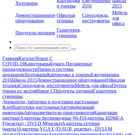
Картриджи
Ежедневники
Школа
Хозтовары
и тонеры
2016
2015
Мебель
Демонстрационное
Офисная
Спецодежда,
для
оборудование
техника
инструменты
офиса
Галантерея,
Продукты питания
сувениры
Главная
Каталог
Новое С
COVID-19
Канцтовары
Бумага
Письменные
принадлежности
Папки и системы
архивации
Хозтовары
Картриджи и тонеры
Ежедневники
2016
Школа 2015
Демонстрационное оборудование
Офисная
техника
Спецодежда, инструменты
Мебель для офиса
Группа
товара из экселя
Новое С
Продукты питания
Галантерея,
сувениры
Держатели, таблички и подставки настольные
Клей
Картотеки настольные
Автомобильный
инвентарь
Авторазветвители прикуривателя
Карандаши
цветные
Адаптеры беспроводные Wi-Fi
Адаптеры HDMI-A
F(розетка) - DVI-D M(вилка)
Адаптеры сетевые
(карты)
Адаптеры VGA F (D-SUB, розетка) - DVI-I M
(вилка)
Аккумуляторы
Аккумуляторы внешние
Аксессуары для