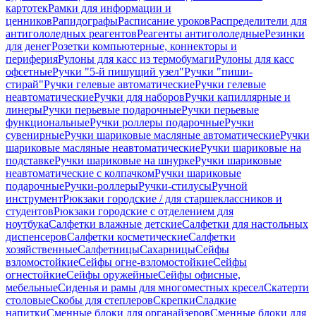
картотек
Рамки для информации и
ценников
Рапидографы
Расписание уроков
Распределители для
антигололедных реагентов
Реагенты антигололедные
Резинки
для денег
Розетки компьютерные, коннекторы и
периферия
Рулоны для касс из термобумаги
Рулоны для касс
офсетные
Ручки "5-й пишущий узел"
Ручки "пиши-
стирай"
Ручки гелевые автоматические
Ручки гелевые
неавтоматические
Ручки для наборов
Ручки капиллярные и
линеры
Ручки перьевые подарочные
Ручки перьевые
функциональные
Ручки роллеры подарочные
Ручки
сувенирные
Ручки шариковые масляные автоматические
Ручки
шариковые масляные неавтоматические
Ручки шариковые на
подставке
Ручки шариковые на шнурке
Ручки шариковые
неавтоматические с колпачком
Ручки шариковые
подарочные
Ручки-роллеры
Ручки-стилусы
Ручной
инструмент
Рюкзаки городские / для старшеклассников и
студентов
Рюкзаки городские с отделением для
ноутбука
Салфетки влажные детские
Салфетки для настольных
диспенсеров
Салфетки косметические
Салфетки
хозяйственные
Салфетницы
Сахарницы
Сейфы
взломостойкие
Сейфы огне-взломостойкие
Сейфы
огнестойкие
Сейфы оружейные
Сейфы офисные,
мебельные
Сиденья и рамы для многоместных кресел
Скатерти
столовые
Скобы для степлеров
Скрепки
Сладкие
напитки
Сменные блоки для органайзеров
Сменные блоки для