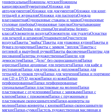
универсальные
Ножницы детские
Ножницы
канцелярские
Нумераторы
Обложки для
автодокументов
Обложки для документов
Обложки для книг,
тетрадей и журналов
Обложки для паспорта
Одежда
влагозащитная
Одноразовые стаканы и чашки
Одноразовые
столовые приборы
Одноразовые тарелки
Опечатывающие
устройства
Опоры для спины
Органайзеры бизнес-
класса
Освежители воздуха
Освежители для туалета
Оснастки
для печатей и штампов
Отпариватели
Очистители
воздуха
Пакеты "майка"
Пакеты для упаковки купюр
Пакеты и
бумага подарочные
Пакеты с замком "зиплок"
Пакеты с
петлевой и вырубной ручкой
Пакеты фасовочные
Палитры для
рисования
Палитры художественные
Панели для
демосистем
Папки "Дело" без скоросшивателя
Папки
адресные
Папки архивные для переплета
Папки для кафе и
ресторанов
Папки для курсовых и дипломов
Папки для
тетрадей и уроков труда
Папки для черчения
Папки и портмоне
для CD и DVD дисков
Папки из кожи
Папки
перфорированные
Папки перфорированные
специальные
Папки пластиковые на молнии
Папки
пластиковые с отделениями
Папки с завязками
Папки с
клипом
Папки с прижимом
Папки с пружинным и
пластиковым скоросшивателем
Папки-конверты на
молнии
Папки-конверты с кнопкой
Папки-скоросшиватели
мягкие
Папки-сумки
Пастель художественная маслянная и