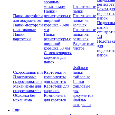
арочным
регистрат
механизмом
Пластиковые
Боксы для
Папки-
папки
подвесны
Папки-портфели
регистраторы с
Пластиковые
папок
для документов
шириной
папки на
Подвесны
Папки-портфели
корешка 70-80
кольцах
папки
пластиковые
мм
Пластиковые
стандарт
Папки-
Папки-
папки на
А4
картотеки
регистраторы с
резинках
Подставк
шириной
Разделители
для
корешка 50 мм
листов
подвесны
Самоклеящиеся
папок
карманы для
папок
Файлы и
Скоросшиватели
Картотеки и
папки
Пластиковые
компоненты
файловые
скоросшиватели
для картотек
Папки
Механизмы для
Картотеки для
файловые
скоросшивателя
карточек
для
Обложка без
Компоненты
документов
механизма
для картотек
Файлы-
вкладыши
Еще