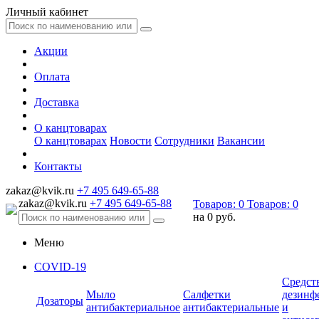
Личный кабинет
Акции
Оплата
Доставка
О канцтоварах
О канцтоварах
Новости
Сотрудники
Вакансии
Контакты
zakaz@kvik.ru
+7 495 649-65-88
zakaz@kvik.ru
+7 495 649-65-88
Товаров:
0
Товаров:
0
на
0 руб.
Меню
COVID-19
Средст
Мыло
Салфетки
дезинф
Дозаторы
антибактериальное
антибактериальные
и