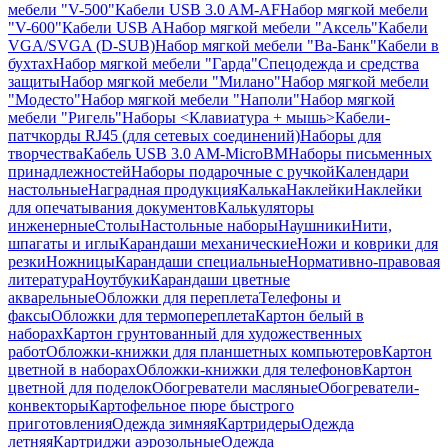
мебели "V-500"
Кабели USB 3.0 AM-AF
Набор мягкой мебели
"V-600"
Кабели USB A
Набор мягкой мебели "Аксель"
Кабели
VGA/SVGA (D-SUB)
Набор мягкой мебели "Ва-Банк"
Кабели в
бухтах
Набор мягкой мебели "Гарда"
Спецодежда и средства
защиты
Набор мягкой мебели "Милано"
Набор мягкой мебели
"Модесто"
Набор мягкой мебели "Наполи"
Набор мягкой
мебели "Ригель"
Наборы <Клавиатура + мышь>
Кабели-
патчкорды RJ45 (для сетевых соединений)
Наборы для
творчества
Кабель USB 3.0 AM-MicroBM
Наборы письменных
принадлежностей
Наборы подарочные с ручкой
Календари
настольные
Наградная продукция
Калька
Наклейки
Наклейки
для опечатывания документов
Калькуляторы
инженерные
Столы
Настольные наборы
Наушники
Нити,
шпагаты и иглы
Карандаши механические
Ножи и коврики для
резки
Ножницы
Карандаши специальные
Нормативно-правовая
литература
Ноутбуки
Карандаши цветные
акварельные
Обложки для переплета
Телефоны и
факсы
Обложки для термопереплета
Картон белый в
наборах
Картон грунтованный для художественных
работ
Обложки-книжки для планшетных компьютеров
Картон
цветной в наборах
Обложки-книжки для телефонов
Картон
цветной для поделок
Обогреватели масляные
Обогреватели-
конвекторы
Картофельное пюре быстрого
приготовления
Одежда зимняя
Картридеры
Одежда
летняя
Картриджи аэрозольные
Одежда