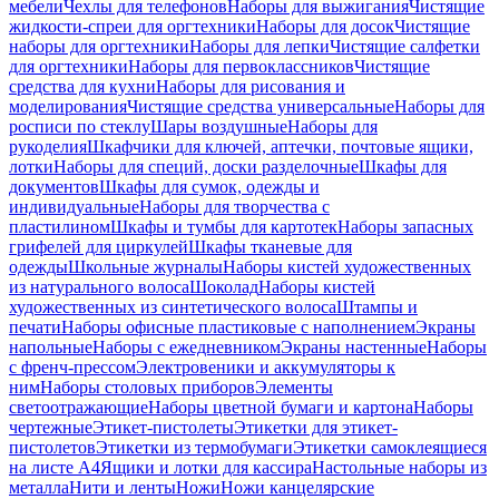
мебели
Чехлы для телефонов
Наборы для выжигания
Чистящие
жидкости-спреи для оргтехники
Наборы для досок
Чистящие
наборы для оргтехники
Наборы для лепки
Чистящие салфетки
для оргтехники
Наборы для первоклассников
Чистящие
средства для кухни
Наборы для рисования и
моделирования
Чистящие средства универсальные
Наборы для
росписи по стеклу
Шары воздушные
Наборы для
рукоделия
Шкафчики для ключей, аптечки, почтовые ящики,
лотки
Наборы для специй, доски разделочные
Шкафы для
документов
Шкафы для сумок, одежды и
индивидуальные
Наборы для творчества с
пластилином
Шкафы и тумбы для картотек
Наборы запасных
грифелей для циркулей
Шкафы тканевые для
одежды
Школьные журналы
Наборы кистей художественных
из натурального волоса
Шоколад
Наборы кистей
художественных из синтетического волоса
Штампы и
печати
Наборы офисные пластиковые с наполнением
Экраны
напольные
Наборы с ежедневником
Экраны настенные
Наборы
с френч-прессом
Электровеники и аккумуляторы к
ним
Наборы столовых приборов
Элементы
светоотражающие
Наборы цветной бумаги и картона
Наборы
чертежные
Этикет-пистолеты
Этикетки для этикет-
пистолетов
Этикетки из термобумаги
Этикетки самоклеящиеся
на листе А4
Ящики и лотки для кассира
Настольные наборы из
металла
Нити и ленты
Ножи
Ножи канцелярские