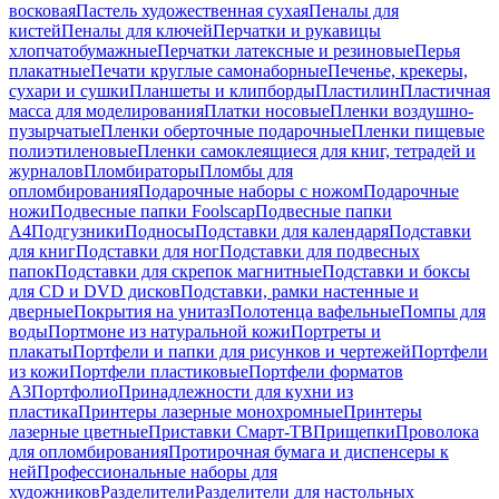
восковая
Пастель художественная сухая
Пеналы для
кистей
Пеналы для ключей
Перчатки и рукавицы
хлопчатобумажные
Перчатки латексные и резиновые
Перья
плакатные
Печати круглые самонаборные
Печенье, крекеры,
сухари и сушки
Планшеты и клипборды
Пластилин
Пластичная
масса для моделирования
Платки носовые
Пленки воздушно-
пузырчатые
Пленки оберточные подарочные
Пленки пищевые
полиэтиленовые
Пленки самоклеящиеся для книг, тетрадей и
журналов
Пломбираторы
Пломбы для
опломбирования
Подарочные наборы с ножом
Подарочные
ножи
Подвесные папки Foolscap
Подвесные папки
А4
Подгузники
Подносы
Подставки для календаря
Подставки
для книг
Подставки для ног
Подставки для подвесных
папок
Подставки для скрепок магнитные
Подставки и боксы
для CD и DVD дисков
Подставки, рамки настенные и
дверные
Покрытия на унитаз
Полотенца вафельные
Помпы для
воды
Портмоне из натуральной кожи
Портреты и
плакаты
Портфели и папки для рисунков и чертежей
Портфели
из кожи
Портфели пластиковые
Портфели форматов
А3
Портфолио
Принадлежности для кухни из
пластика
Принтеры лазерные монохромные
Принтеры
лазерные цветные
Приставки Смарт-ТВ
Прищепки
Проволока
для опломбирования
Протирочная бумага и диспенсеры к
ней
Профессиональные наборы для
художников
Разделители
Разделители для настольных