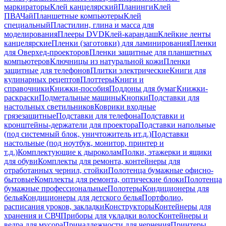
маркираторы
Клей канцелярский
Планинги
Клей
ПВА
Чай
Планшетные компьютеры
Клей
специальный
Пластилин, глина и масса для
моделирования
Плееры DVD
Клей-карандаш
Клейкие ленты
канцелярские
Пленки (заготовки) для ламинирования
Пленки
для Оверхед-проекторов
Пленки защитные для планшетных
компьютеров
Ключницы из натуральной кожи
Пленки
защитные для телефонов
Плитки электрические
Книги для
кулинарных рецептов
Плоттеры
Книги и
справочники
Книжки-пособия
Поддоны для бумаг
Книжки-
раскраски
Подметальные машины
Кнопки
Подставки для
настольных светильников
Коврики входные
грязезащитные
Подставки для телефона
Подставки и
кронштейны-держатели для проектора
Подставки напольные
(под системный блок, уничтожитель ит.д.)
Подставки
настольные (под ноутбук, монитор, принтер и
т.д.)
Комплектующие к дыроколам
Полки, этажерки и ящики
для обуви
Комплекты для ремонта, контейнеры для
отработанных чернил, стойки
Полотенца бумажные офисно-
бытовые
Комплекты для ремонта, оптические блоки
Полотенца
бумажные профессиональные
Полотеры
Кондиционеры для
белья
Кондиционеры для детского белья
Портфолио,
расписания уроков, закладки
Конструкторы
Контейнеры для
хранения и СВЧ
Приборы для укладки волос
Контейнеры и
ведра для мусора
Принадлежности для черчения
Принтеры