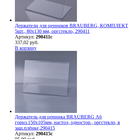
Держатели для ценников BRAUBERG, КОМПЛЕКТ
5шт., 80х130 мм, оргстекло, 290411
Артикул:
290411с
337,02 руб.
В корзину
Держатель для ценника BRAUBERG А6
гориз.150х105мм, настол, одностор., оргстекло, в
защ.плёнке,290415
Артикул:
290415с