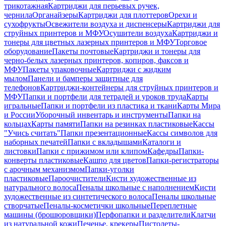
трикотажная
Картриджи для перьевых ручек,
чернила
Органайзеры
Картриджи для плоттеров
Орехи и
сухофрукты
Освежители воздуха и диспенсеры
Картриджи для
струйных принтеров и МФУ
Осушители воздуха
Картриджи и
тонеры для цветных лазерных принтеров и МФУ
Торговое
оборудование
Пакеты почтовые
Картриджи и тонеры для
черно-белых лазерных принтеров, копиров, факсов и
МФУ
Пакеты упаковочные
Картриджи с жидким
мылом
Панели и бамперы защитные для
телефонов
Картриджи-контейнеры для струйных принтеров и
МФУ
Папки и портфели для тетрадей и уроков труда
Карты
игральные
Папки и портфели из пластика и ткани
Карты Мира
и России
Уборочный инвентарь и инструменты
Папки на
кольцах
Карты памяти
Папки на резинках пластиковые
Кассы
"Учись считать"
Папки презентационные
Кассы символов для
наборных печатей
Папки с вкладышами
Каталоги и
листовки
Папки с прижимом или клипом
Кафедры
Папки-
конверты пластиковые
Кашпо для цветов
Папки-регистраторы
с арочным механизмом
Папки-уголки
пластиковые
Пароочистители
Кисти художественные из
натурального волоса
Пеналы школьные с наполнением
Кисти
художественные из синтетического волоса
Пеналы школьные
створчатые
Пеналы-косметички школьные
Переплетные
машины (брошюровщики)
Перфопапки и разделители
Клатчи
из натуральной кожи
Печенье, крекеры
Пистолеты-