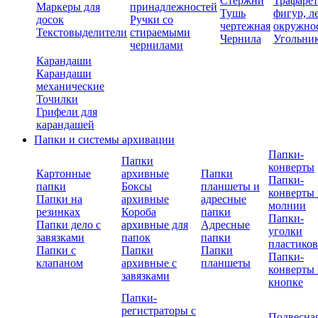
Стержни
Трафаре
Маркеры для
принадлежностей
Тушь
фигур, л
досок
Ручки со
чертежная
окружно
Текстовыделители
стираемыми
Чернила
Угольни
чернилами
Карандаши
Карандаши
механические
Точилки
Грифели для
карандашей
Папки и системы архивации
Папки-
Папки
конверты
Картонные
архивные
Папки
Папки-
папки
Боксы
планшеты и
конверты 
Папки на
архивные
адресные
молнии
резинках
Короба
папки
Папки-
Папки дело с
архивные для
Адресные
уголки
завязками
папок
папки
пластико
Папки с
Папки
Папки
Папки-
клапаном
архивные с
планшеты
конверты 
завязками
кнопке
Папки-
регистраторы с
Подвесна