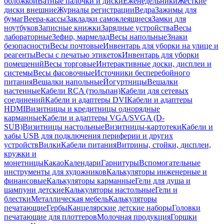
обложкой
Ватные палочки и диски
Еженедельники
Жесткие
диски внешние
Журналы регистрации
Ведра
Зажимы для
бумаг
Веера-кассы
Закладки самоклеящиеся
Замки для
ноутбуков
Записные книжки
Зарядные устройства
Весы
лабораторные
Зефир, мармелад
Весы напольные
Знаки
безопасности
Весы почтовые
Инвентарь для уборки на улице и
реагенты
Весы с печатью этикеток
Инвентарь для уборки
помещений
Весы торговые
Интерактивные доски, дисплеи и
системы
Весы фасовочные
Источники бесперебойного
питания
Вешалки напольные
Йогуртницы
Вешалки
настенные
Кабели RCA (тюльпан)
Кабели для сетевых
соединений
Кабели и адаптеры DVI
Кабели и адаптеры
HDMI
Визитницы и кредитницы однорядные
карманные
Кабели и адаптеры VGA/SVGA (D-
SUB)
Визитницы настольные
Визитницы-картотеки
Кабели и
хабы USB для подключения периферии и других
устройств
Вилки
Кабели питания
Витрины, стойки, дисплеи,
кружки и
монетницы
Какао
Календари
Гарнитуры
Вспомогательные
инструменты для художников
Калькуляторы инженерные и
финансовые
Калькуляторы карманные
Гели для душа и
шампуни детские
Калькуляторы настольные
Гели и
блестки
Металлическая мебель
Калькуляторы
печатающие
Гербы
Канцелярские детские наборы
Головки
печатающие для плоттеров
Молочная продукция
Горшки