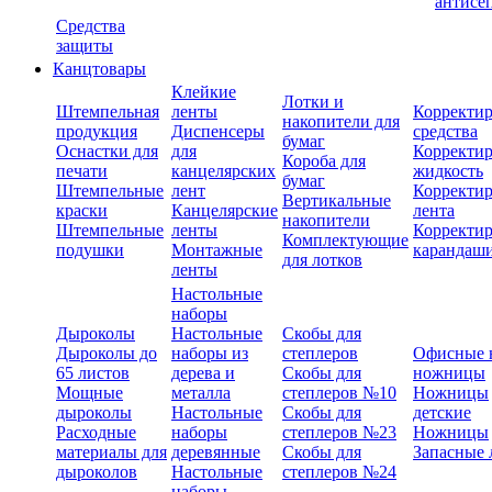
антисе
Средства
защиты
Канцтовары
Клейкие
Лотки и
Штемпельная
ленты
Корректи
накопители для
продукция
Диспенсеры
средства
бумаг
Оснастки для
для
Корректи
Короба для
печати
канцелярских
жидкость
бумаг
Штемпельные
лент
Корректи
Вертикальные
краски
Канцелярские
лента
накопители
Штемпельные
ленты
Корректи
Комплектующие
подушки
Монтажные
карандаш
для лотков
ленты
Настольные
наборы
Дыроколы
Настольные
Скобы для
Дыроколы до
наборы из
степлеров
Офисные 
65 листов
дерева и
Скобы для
ножницы
Мощные
металла
степлеров №10
Ножницы
дыроколы
Настольные
Скобы для
детские
Расходные
наборы
степлеров №23
Ножницы
материалы для
деревянные
Скобы для
Запасные 
дыроколов
Настольные
степлеров №24
наборы