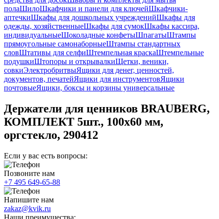
пола
Шило
Шкафчики и панели для ключей
Шкафчики-
аптечки
Шкафы для дошкольных учреждений
Шкафы для
одежды, хозяйственные
Шкафы для сумок
Шкафы кассира,
индивидуальные
Шоколадные конфеты
Шпагаты
Штампы
прямоугольные самонаборные
Штампы стандартных
слов
Штативы для селфи
Штемпельная краска
Штемпельные
подушки
Штопоры и открывалки
Щетки, веники,
совки
Электробритвы
Ящики для денег, ценностей,
документов, печатей
Ящики для инструментов
Ящики
почтовые
Ящики, боксы и корзины универсальные
Держатели для ценников BRAUBERG,
КОМПЛЕКТ 5шт., 100х60 мм,
оргстекло, 290412
Если у вас есть вопросы:
Позвоните нам
+7 495 649-65-88
Напишите нам
zakaz@kvik.ru
Наши преимущества: