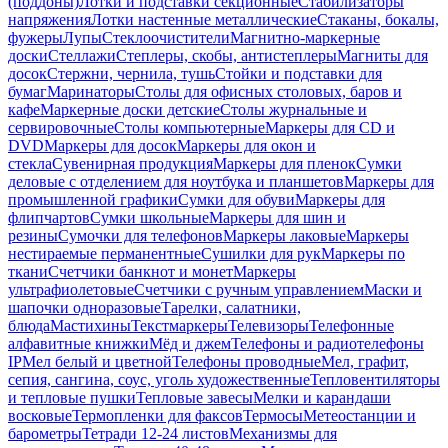
(поддоны)
Лотки и подставки секционные
Стабилизаторы
напряжения
Лотки настенные металлические
Стаканы, бокалы,
фужеры
Лупы
Стеклоочистители
Магнитно-маркерные
доски
Стеллажи
Степлеры, скобы, антистеплеры
Магниты для
досок
Стержни, чернила, тушь
Стойки и подставки для
бумаг
Маринаторы
Столы для офисных столовых, баров и
кафе
Маркерные доски детские
Столы журнальные и
сервировочные
Столы компьютерные
Маркеры для CD и
DVD
Маркеры для досок
Маркеры для окон и
стекла
Сувенирная продукция
Маркеры для пленок
Сумки
деловые с отделением для ноутбука и планшетов
Маркеры для
промышленной графики
Сумки для обуви
Маркеры для
флипчартов
Сумки школьные
Маркеры для шин и
резины
Сумочки для телефонов
Маркеры лаковые
Маркеры
нестираемые перманентные
Сушилки для рук
Маркеры по
ткани
Счетчики банкнот и монет
Маркеры
ультрафиолетовые
Счетчики с ручным управлением
Маски и
шапочки одноразовые
Тарелки, салатники,
блюда
Мастихины
Текстмаркеры
Телевизоры
Телефонные
алфавитные книжки
Мёд и джем
Телефоны и радиотелефоны
IP
Мел белый и цветной
Телефоны проводные
Мел, графит,
сепия, сангина, соус, уголь художественные
Тепловентиляторы
и тепловые пушки
Тепловые завесы
Мелки и карандаши
восковые
Термопленки для факсов
Термосы
Метеостанции и
барометры
Тетради 12-24 листов
Механизмы для