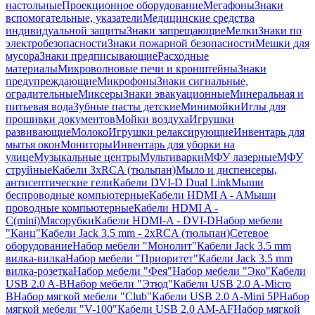
настольные
Проекционное оборудование
Мегафоны
Знаки
вспомогательные, указатели
Медицинские средства
индивидуальной защиты
Знаки запрещающие
Мелки
Знаки по
электробезопасности
Знаки пожарной безопасности
Мешки для
мусора
Знаки предписывающие
Расходные
материалы
Микроволновые печи и кронштейны
Знаки
предупреждающие
Микрофоны
Знаки сигнальные,
оградительные
Миксеры
Знаки эвакуационные
Минеральная и
питьевая вода
Зубные пасты детские
Минимойки
Иглы для
прошивки документов
Мойки воздуха
Игрушки
развивающие
Молоко
Игрушки релаксирующие
Инвентарь для
мытья окон
Мониторы
Инвентарь для уборки на
улице
Музыкальные центры
Мультиварки
МФУ лазерные
МФУ
струйные
Кабели 3xRCA (тюльпан)
Мыло и диспенсеры,
антисептические гели
Кабели DVI-D Dual Link
Мыши
беспроводные компьютерные
Кабели HDMI A - A
Мыши
проводные компьютерные
Кабели HDMI A -
C(mini)
Мясорубки
Кабели HDMI-A - DVI-D
Набор мебели
"Канц"
Кабели Jack 3.5 mm - 2xRCA (тюльпан)
Сетевое
оборудование
Набор мебели "Монолит"
Кабели Jack 3.5 mm
вилка-вилка
Набор мебели "Приоритет"
Кабели Jack 3.5 mm
вилка-розетка
Набор мебели "Фея"
Набор мебели "Эко"
Кабели
USB 2.0 A-B
Набор мебели "Этюд"
Кабели USB 2.0 A-Micro
B
Набор мягкой мебели "Club"
Кабели USB 2.0 A-Mini 5P
Набор
мягкой мебели "V-100"
Кабели USB 2.0 AM-AF
Набор мягкой