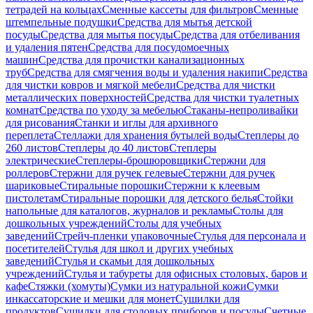
тетрадей на кольцах
Сменные кассеты для фильтров
Сменные
штемпельные подушки
Средства для мытья детской
посуды
Средства для мытья посуды
Средства для отбеливания
и удаления пятен
Средства для посудомоечных
машин
Средства для прочистки канализационных
труб
Средства для смягчения воды и удаления накипи
Средства
для чистки ковров и мягкой мебели
Средства для чистки
металлических поверхностей
Средства для чистки туалетных
комнат
Средства по уходу за мебелью
Стаканы-непроливайки
для рисования
Станки и иглы для архивного
переплета
Стеллажи для хранения бутылей воды
Степлеры до
260 листов
Степлеры до 40 листов
Степлеры
электрические
Степлеры-брошюровщики
Стержни для
роллеров
Стержни для ручек гелевые
Стержни для ручек
шариковые
Стиральные порошки
Стержни к клеевым
пистолетам
Стиральные порошки для детского белья
Стойки
напольные для каталогов, журналов и рекламы
Столы для
дошкольных учреждений
Столы для учебных
заведений
Стрейч-пленки упаковочные
Стулья для персонала и
посетителей
Стулья для школ и других учебных
заведений
Стулья и скамьи для дошкольных
учреждений
Стулья и табуреты для офисных столовых, баров и
кафе
Стяжки (хомуты)
Сумки из натуральной кожи
Сумки
инкассаторские и мешки для монет
Сушилки для
продуктов
Сушилки для столовых приборов и посуды
Счетные