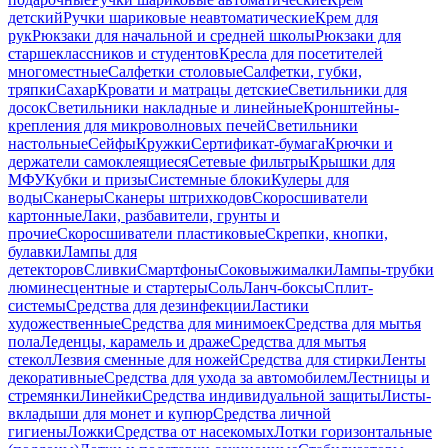
детский
Ручки шариковые неавтоматические
Крем для
рук
Рюкзаки для начальной и средней школы
Рюкзаки для
старшеклассников и студентов
Кресла для посетителей
многоместные
Салфетки столовые
Салфетки, губки,
тряпки
Сахар
Кровати и матрацы детские
Светильники для
досок
Светильники накладные и линейные
Кронштейны-
крепления для микроволновых печей
Светильники
настольные
Сейфы
Кружки
Сертификат-бумага
Крючки и
держатели самоклеящиеся
Сетевые фильтры
Крышки для
МФУ
Кубки и призы
Системные блоки
Кулеры для
воды
Сканеры
Сканеры штрихкодов
Скоросшиватели
картонные
Лаки, разбавители, грунты и
прочие
Скоросшиватели пластиковые
Скрепки, кнопки,
булавки
Лампы для
детекторов
Сливки
Смартфоны
Соковыжималки
Лампы-трубки
люминесцентные и стартеры
Соль
Ланч-боксы
Сплит-
системы
Средства для дезинфекции
Ластики
художественные
Средства для минимоек
Средства для мытья
пола
Леденцы, карамель и драже
Средства для мытья
стекол
Лезвия сменные для ножей
Средства для стирки
Ленты
декоративные
Средства для ухода за автомобилем
Лестницы и
стремянки
Линейки
Средства индивидуальной защиты
Листы-
вкладыши для монет и купюр
Средства личной
гигиены
Ложки
Средства от насекомых
Лотки горизонтальные