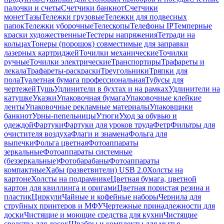
палочки и счеты
Счетчики банкнот
Счетчики
монет
Тазы
Тележки грузовые
Тележки для подвесных
папок
Тележки уборочные
Телескопы
Телефоны IP
Темперные
краски художественные
Тестеры напряжения
Тетради на
кольцах
Тонеры (порошок) совместимые для заправки
лазерных картриджей
Точилки механические
Точилки
ручные
Точилки электрические
Транспортиры
Трафареты и
лекала
Трафареты-раскраски
Треугольники
Тряпки для
пола
Туалетная бумага профессиональная
Тубусы для
чертежей
Тушь
Удлинители в бухтах и на рамках
Удлинители на
катушке
Указки
Упаковочная бумага
Упаковочные клейкие
ленты
Упаковочные рекламные материалы
Упаковщики
банкнот
Урны-пепельницы
Утюги
Уход за обувью и
одеждой
Фартуки
Фартуки для уроков труда
Фетр
Фильтры для
очистителя воздуха
Флаги и знамена
Фольга для
выпечки
Фольга цветная
Фотоаппараты
зеркальные
Фотоаппараты системные
(беззеркальные)
Фотобарабаны
Фотоаппараты
компактные
Хабы (разветвители) USB 2.0
Холсты на
картоне
Холсты на подрамнике
Цветная бумага, цветной
картон для квиллинга и оригами
Цветная пористая резина и
пластик
Циркули
Чайные и кофейные наборы
Чернила для
струйных принтеров и МФУ
Чертежные принадлежности для
доски
Чистящие и моющие средства для кухни
Чистящие
средства для досок
Швабры и комплекты для мытья