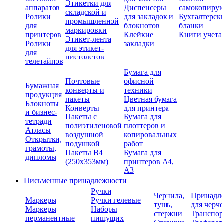
Этикетки для
аппаратов
Диспенсеры
самокопиру
складской и
Ролики
для закладок и
Бухгалтерск
промышленной
для
блокнотов
бланки
маркировки
принтеров
Клейкие
Книги учета
Этикет-лента
Ролики
закладки
для этикет-
для
пистолетов
телетайпов
Бумага для
Почтовые
офисной
Бумажная
конверты и
техники
продукция
пакеты
Цветная бумага
Блокноты
Конверты
для принтера
и бизнес-
Пакеты с
Бумага для
тетради
полиэтиленовой
плоттеров и
Атласы
воздушной
копировальных
Открытки,
подушкой
работ
грамоты,
Пакеты В4
Бумага для
дипломы
(250х353мм)
принтеров А4,
А3
Письменные принадлежности
Ручки
Чернила,
Принадл
Маркеры
Ручки гелевые
тушь,
для черч
Маркеры
Наборы
стержни
Транспо
перманентные
пишущих