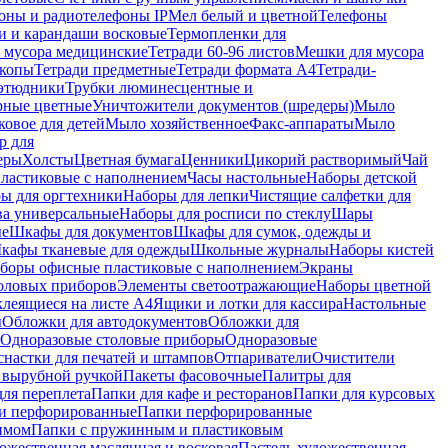
оны и радиотелефоны IP
Мел белый и цветной
Телефоны
и и карандаши восковые
Термопленки для
 мусора медицинские
Тетради 60-96 листов
Мешки для мусора
копы
Тетради предметные
Тетради формата А4
Тетради-
этюдники
Трубки люминесцентные и
рные цветные
Уничтожители документов (шредеры)
Мыло
овое для детей
Мыло хозяйственное
Факс-аппараты
Мыло
р для
еры
Холсты
Цветная бумага
Ценники
Цикорий растворимый
Чай
пластиковые с наполнением
Часы настольные
Наборы детской
ы для оргтехники
Наборы для лепки
Чистящие салфетки для
ва универсальные
Наборы для росписи по стеклу
Шары
ые
Шкафы для документов
Шкафы для сумок, одежды и
кафы тканевые для одежды
Школьные журналы
Наборы кистей
боры офисные пластиковые с наполнением
Экраны
оловых приборов
Элементы светоотражающие
Наборы цветной
клеящиеся на листе А4
Ящики и лотки для кассира
Настольные
ы
Обложки для автодокументов
Обложки для
Одноразовые столовые приборы
Одноразовые
снастки для печатей и штампов
Отпариватели
Очистители
и вырубной ручкой
Пакеты фасовочные
Палитры для
ля переплета
Папки для кафе и ресторанов
Папки для курсовых
и перфорированные
Папки перфорированные
имом
Папки с пружинным и пластиковым
ожественная маслянная и восковая
Пастель художественная