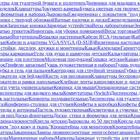
еры для туалетной бумаги и полотенец
Дневники для младших к
поделок
Клавиатуры
Документ-камеры
Бумага цветная для творчес
 форматная в наборах
Дыроколы
Ежедневники с покрытием "под к
ники с твердой обложкой
Ватные палочки и диски
Еженедельник
уков
Записные книжки
Зарядные устройства
Весы лабораторные
Зе
атью этикеток
Инвентарь для уборки помещений
Весы торговые
И
льные
Йогуртницы
Вешалки настенные
Кабели RCA (тюльпан)
Каб
ные
Кабели и адаптеры VGA/SVGA (D-SUB)
Визитницы настоль
стойки, дисплеи, кружки и монетницы
Какао
Календари
Гарниту
торы карманные
Гели для душа и шампуни детские
Калькуляторы 
ающие для плоттеров
Молочная продукция
Горшки детские
Каранд
пок
Грифели запасные
Гуашь художественная в наборах
Гуашь худо
убка и гель для пальцев
Картриджи для струйной техники
Губки 
ржатели для бейджей
Кисти для рисования
Клавиатуры беспрово
ржатели и рамки напольные
Клейкие ленты канцелярские и дисп
иги учета универсальные
Коврики для мыши
Операционные сист
испенсеры для жидкого мыла
Коммутаторы (Switch)
Диспенсеры д
к настольные
Конверты поздравительные
Диспенсеры для туалет
таз
Конференц-столики для стульев
Конфеты в коробках
Конфеты 
тенды и витрины
Пастель художественная
Косметички и сумочки 
ля них
Доски-флипчарты
Доски, стеки и формочки для лепки
Кра
принадлежности
Кресла детские
Дыроколы до 50 листов
Кресла дл
ием "под кожу и ткань"
Кронштейны для мониторов
Кронштейны-
аторы
Заварники
Лампы люминесцентные энергосберегающие
Ла
толы
Маникюрные наборы
Маркеры
Зарядные устройства для пор