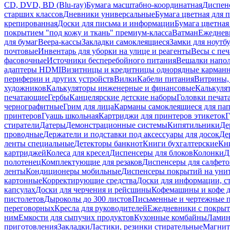
CD, DVD, BD (Blu-ray)
Бумага масштабно-координатная
Диспенс
старших классов
Дневники универсальные
Бумага цветная для 
крепированная
Доски для письма и информации
Бумага цветная
покрытием "под кожу и ткань" премиум-класса
Ватман
Ежеднев
для бумаг
Веера-кассы
Закладки самоклеящиеся
Замки для ноутб
почтовые
Инвентарь для уборки на улице и реагенты
Весы с печ
фасовочные
Источники бесперебойного питания
Вешалки напо
адаптеры HDMI
Визитницы и кредитницы однорядные карман
периферии и других устройств
Вилки
Кабели питания
Витрины, 
художников
Калькуляторы инженерные и финансовые
Калькуля
печатающие
Гербы
Канцелярские детские наборы
Головки печат
чернографитные
Грим для лица
Карманы самоклеящиеся для па
принтеров
Гуашь школьная
Картриджи для принтеров этикеток
Г
стиратели
Датеры
Демонстрационные системы
Кипятильники
Де
проводные
Держатели и подставки под аксессуары для досок
Де
ленты специальные
Детекторы банкнот
Книги бухгалтерские
Кн
картриджей
Колеса для кресел
Диспенсеры для блоков
Колонки
Д
полотенец
Комплектующие для резаков
Диспенсеры для салфето
ленты
Кондиционеры мобильные
Диспенсеры покрытий на уни
картонные
Корректирующие средства
Доски для информации, с
капсулах
Доски для черчения и рейсшины
Кофемашины и кофе д
пистолетов
Дыроколы до 300 листов
Письменные и чертежные 
переговорных
Кресла для руководителей
Ежедневники с покрыт
ним
Емкости для сыпучих продуктов
Кухонные комбайны
Ламин
приготовления
Закладки
Ластики, резинки стирательные
Магни