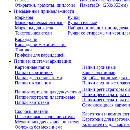
Открытки, грамоты, дипломы
Пакеты В4 (250х353мм)
Письменные принадлежности
Маркеры
Ручки
Маркеры перманентные
Ручки гелевые
Маркеры для досок
Наборы пишущих принадлежн
Текстовыделители
Ручки со стираемыми чернила
Карандаши
Карандаши механические
Точилки
Грифели для карандашей
Папки и системы архивации
Картонные папки
Папки архивные
Папки на резинках
Боксы архивные
Папки дело с завязками
Короба архивные для п
Папки с клапаном
Папки архивные с завя
Папки-регистраторы с
Папки-портфели для документов
Папки-регистраторы с 
Папки-портфели пластиковые
Папки-регистраторы с 
Папки-картотеки
Самоклеящиеся карман
Скоросшиватели
Картотеки и компонент
Пластиковые скоросшиватели
Картотеки для карточек
Механизмы для скоросшивателя
Компоненты для картот
Обложка без механизма