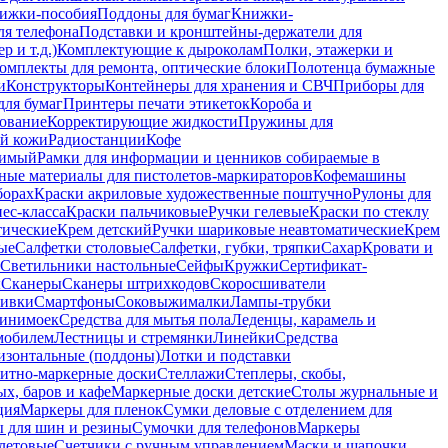
ижки-пособия
Поддоны для бумаг
Книжки-
ля телефона
Подставки и кронштейны-держатели для
 и т.д.)
Комплектующие к дыроколам
Полки, этажерки и
омплекты для ремонта, оптические блоки
Полотенца бумажные
и
Конструкторы
Контейнеры для хранения и СВЧ
Приборы для
для бумаг
Принтеры печати этикеток
Короба и
ование
Корректирующие жидкости
Пружины для
ой кожи
Радиостанции
Кофе
римый
Рамки для информации и ценников собираемые в
ные материалы для пистолетов-маркираторов
Кофемашины
борах
Краски акриловые художественные поштучно
Рулоны для
ес-класса
Краски пальчиковые
Ручки гелевые
Краски по стеклу
тические
Крем детский
Ручки шариковые неавтоматические
Крем
ые
Салфетки столовые
Салфетки, губки, тряпки
Сахар
Кровати и
Светильники настольные
Сейфы
Кружки
Сертификат-
ы
Сканеры
Сканеры штрихкодов
Скоросшиватели
ивки
Смартфоны
Соковыжималки
Лампы-трубки
минимоек
Средства для мытья пола
Леденцы, карамель и
омобилем
Лестницы и стремянки
Линейки
Средства
изонтальные (поддоны)
Лотки и подставки
итно-маркерные доски
Стеллажи
Степлеры, скобы,
х, баров и кафе
Маркерные доски детские
Столы журнальные и
ция
Маркеры для пленок
Сумки деловые с отделением для
 для шин и резины
Сумочки для телефонов
Маркеры
летовые
Счетчики с ручным управлением
Маски и шапочки