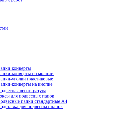
стей
апки-конверты
апки-конверты на молнии
апки-уголки пластиковые
апки-конверты на кнопке
одвесная регистратура
оксы для подвесных папок
одвесные папки стандартные А4
одставка для подвесных папок