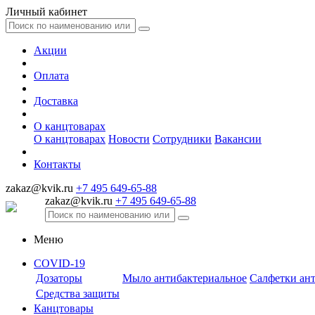
Личный кабинет
Акции
Оплата
Доставка
О канцтоварах
О канцтоварах
Новости
Сотрудники
Вакансии
Контакты
zakaz@kvik.ru
+7 495 649-65-88
zakaz@kvik.ru
+7 495 649-65-88
Меню
COVID-19
Дозаторы
Мыло антибактериальное
Салфетки ан
Средства защиты
Канцтовары