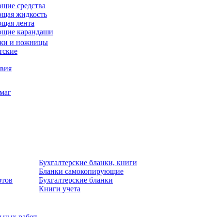
щие средства
щая жидкость
щая лента
ющие карандаши
жи и ножницы
тские
звия
умаг
Бухгалтерские бланки, книги
Бланки самокопирующие
отов
Бухгалтерские бланки
Книги учета
льных работ