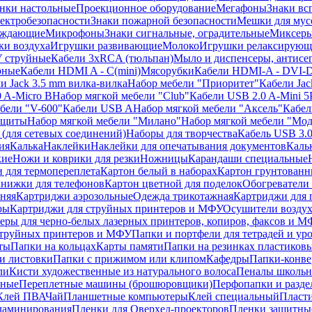
нки настольные
Проекционное оборудование
Мегафоны
Знаки вс
лектробезопасности
Знаки пожарной безопасности
Мешки для мус
еждающие
Микрофоны
Знаки сигнальные, оградительные
Миксер
и воздуха
Игрушки развивающие
Молоко
Игрушки релаксирующ
 струйные
Кабели 3xRCA (тюльпан)
Мыло и диспенсеры, антисе
рные
Кабели HDMI A - C(mini)
Мясорубки
Кабели HDMI-A - DVI-
и Jack 3.5 mm вилка-вилка
Набор мебели "Приоритет"
Кабели Jac
 A-Micro B
Набор мягкой мебели "Club"
Кабели USB 2.0 A-Mini 5
бели "V-600"
Кабели USB A
Набор мягкой мебели "Аксель"
Кабе
защиты
Набор мягкой мебели "Милано"
Набор мягкой мебели "Мод
(для сетевых соединений)
Наборы для творчества
Кабель USB 3.
ия
Калька
Наклейки
Наклейки для опечатывания документов
Каль
кие
Ножи и коврики для резки
Ножницы
Карандаши специальные
 для термопереплета
Картон белый в наборах
Картон грунтованн
нижки для телефонов
Картон цветной для поделок
Обогреватели
няя
Картриджи аэрозольные
Одежда трикотажная
Картриджи для 
ры
Картриджи для струйных принтеров и МФУ
Осушители воздух
еры для черно-белых лазерных принтеров, копиров, факсов и 
струйных принтеров и МФУ
Папки и портфели для тетрадей и уро
ты
Папки на кольцах
Карты памяти
Папки на резинках пластиков
и листовки
Папки с прижимом или клипом
Кафедры
Папки-конве
ли
Кисти художественные из натурального волоса
Пеналы школьн
ьные
Переплетные машины (брошюровщики)
Перфопапки и разде
Клей ПВА
Чай
Планшетные компьютеры
Клей специальный
Пласти
 ламинирования
Пленки для Оверхед-проекторов
Пленки защитны