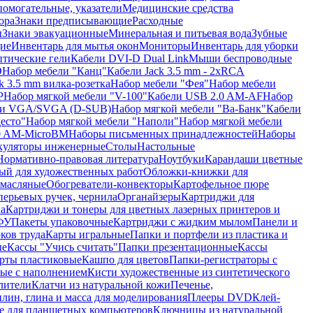
помогательные, указатели
Медицинские средства
ора
Знаки предписывающие
Расходные
ы
Знаки эвакуационные
Минеральная и питьевая вода
Зубные
ие
Инвентарь для мытья окон
Мониторы
Инвентарь для уборки
птические гели
Кабели DVI-D Dual Link
Мыши беспроводные
D
Набор мебели "Канц"
Кабели Jack 3.5 mm - 2xRCA
k 3.5 mm вилка-розетка
Набор мебели "Фея"
Набор мебели
P
Набор мягкой мебели "V-100"
Кабели USB 2.0 AM-AF
Набор
ли VGA/SVGA (D-SUB)
Набор мягкой мебели "Ва-Банк"
Кабели
есто"
Набор мягкой мебели "Наполи"
Набор мягкой мебели
0 AM-MicroBM
Наборы письменных принадлежностей
Наборы
куляторы инженерные
Столы
Настольные
Нормативно-правовая литература
Ноутбуки
Карандаши цветные
ый для художественных работ
Обложки-книжки для
 масляные
Обогреватели-конвекторы
Картофельное пюре
перьевых ручек, чернила
Органайзеры
Картриджи для
а
Картриджи и тонеры для цветных лазерных принтеров и
МФУ
Пакеты упаковочные
Картриджи с жидким мылом
Панели и
ков труда
Карты игральные
Папки и портфели из пластика и
ые
Кассы "Учись считать"
Папки презентационные
Кассы
рты пластиковые
Кашпо для цветов
Папки-регистраторы с
ые с наполнением
Кисти художественные из синтетического
лители
Клатчи из натуральной кожи
Печенье,
лин, глина и масса для моделирования
Плееры DVD
Клей-
е для планшетных компьютеров
Ключницы из натуральной