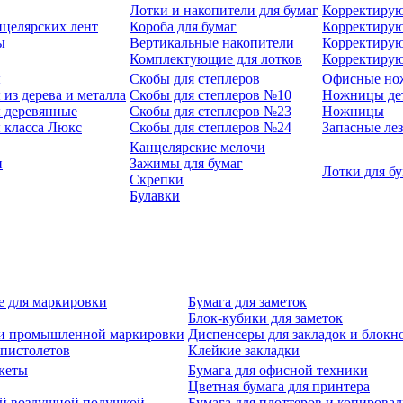
Лотки и накопители для бумаг
Корректирую
нцелярских лент
Короба для бумаг
Корректирую
ы
Вертикальные накопители
Корректирую
Комплектующие для лотков
Корректиру
ы
Скобы для степлеров
Офисные но
из дерева и металла
Скобы для степлеров №10
Ножницы де
 деревянные
Скобы для степлеров №23
Ножницы
 класса Люкс
Скобы для степлеров №24
Запасные ле
Канцелярские мелочи
и
Зажимы для бумаг
Лотки для б
Скрепки
Булавки
е для маркировки
Бумага для заметок
Блок-кубики для заметок
й и промышленной маркировки
Диспенсеры для закладок и блокн
-пистолетов
Клейкие закладки
кеты
Бумага для офисной техники
Цветная бумага для принтера
ой воздушной подушкой
Бумага для плоттеров и копирова