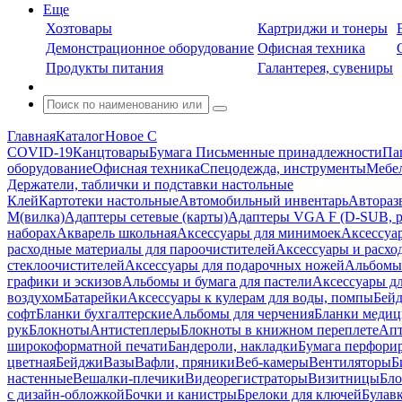
Еще
Хозтовары
Картриджи и тонеры
Демонстрационное оборудование
Офисная техника
Продукты питания
Галантерея, сувениры
Главная
Каталог
Новое С
COVID-19
Канцтовары
Бумага
Письменные принадлежности
Па
оборудование
Офисная техника
Спецодежда, инструменты
Мебел
Держатели, таблички и подставки настольные
Клей
Картотеки настольные
Автомобильный инвентарь
Автораз
M(вилка)
Адаптеры сетевые (карты)
Адаптеры VGA F (D-SUB, ро
наборах
Акварель школьная
Аксессуары для минимоек
Аксессуа
расходные материалы для пароочистителей
Аксессуары и расхо
стеклоочистителей
Аксессуары для подарочных ножей
Альбомы 
графики и эскизов
Альбомы и бумага для пастели
Аксессуары дл
воздухом
Батарейки
Аксессуары к кулерам для воды, помпы
Бейд
софт
Бланки бухгалтерские
Альбомы для черчения
Бланки медиц
рук
Блокноты
Антистеплеры
Блокноты в книжном переплете
Апт
широкоформатной печати
Бандероли, накладки
Бумага перфори
цветная
Бейджи
Вазы
Вафли, пряники
Веб-камеры
Вентиляторы
Б
настенные
Вешалки-плечики
Видеорегистраторы
Визитницы
Бло
с дизайн-обложкой
Бочки и канистры
Брелоки для ключей
Булав