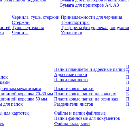
Бумага для принтеров А4, А3
Чернила, тушь, стержни
Принадлежности для черчения
Стержни
Транспортиры
остей
Тушь чертежная
Трафареты фигур, лекал, окружно
ми
Чернила
Угольники
П
Папки планшеты и адресные папки
П
Адресные папки
апок
П
Папки планшеты
зками
П
 арочным механизмом
Пластиковые папки
П
шириной корешка 70-80 мм
Пластиковые папки на кольцах
Б
шириной корешка 50 мм
Пластиковые папки на резинках
П
ы для папок
Разделители листов
П
ы для картотек
Файлы и папки файловые
Папки файловые для документов
ек
Файлы-вкладыши