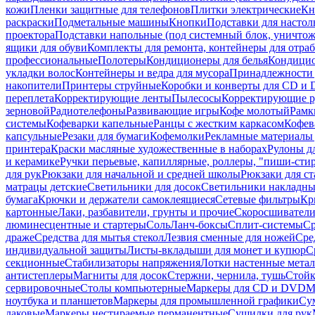
кожи
Пленки защитные для телефонов
Плитки электрические
Кн
раскраски
Подметальные машины
Кнопки
Подставки для настол
проектора
Подставки напольные (под системный блок, уничтожи
ящики для обуви
Комплекты для ремонта, контейнеры для отра
профессиональные
Полотеры
Кондиционеры для белья
Кондицио
укладки волос
Контейнеры и ведра для мусора
Принадлежности 
накопители
Принтеры струйные
Коробки и конверты для CD и
переплета
Корректирующие ленты
Пылесосы
Корректирующие р
зерновой
Радиотелефоны
Развивающие игры
Кофе молотый
Рамк
системы
Кофеварки капельные
Ранцы с жестким каркасом
Кофев
капсульные
Резаки для бумаги
Кофемолки
Рекламные материалы 
принтера
Краски масляные художественные в наборах
Рулоны д
и керамике
Ручки перьевые, капиллярные, роллеры, "пиши-сти
для рук
Рюкзаки для начальной и средней школы
Рюкзаки для ст
матрацы детские
Светильники для досок
Светильники накладны
бумага
Крючки и держатели самоклеящиеся
Сетевые фильтры
Кр
картонные
Лаки, разбавители, грунты и прочие
Скоросшиватели
люминесцентные и стартеры
Соль
Ланч-боксы
Сплит-системы
Ср
драже
Средства для мытья стекол
Лезвия сменные для ножей
Сре
индивидуальной защиты
Листы-вкладыши для монет и купюр
С
секционные
Стабилизаторы напряжения
Лотки настенные мета
антистеплеры
Магниты для досок
Стержни, чернила, тушь
Стойк
сервировочные
Столы компьютерные
Маркеры для CD и DVD
М
ноутбука и планшетов
Маркеры для промышленной графики
Су
лаковые
Маркеры нестираемые перманентные
Сушилки для рук