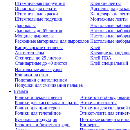
Штемпельная продукция
Клейкие ленты
Оснастки для печати
Диспенсеры для ка
Штемпельные краски
Канцелярские лент
Штемпельные подушки
Монтажные ленты
Дыроколы
Настольные набор
Дыроколы до 65 листов
Настольные наборы 
Мощные дыроколы
Настольные наборы
Расходные материалы для дыроколов
Настольные наборы
Канцелярские степлеры
Клей
Антистеплеры
Клеящие карандаш
Степлеры до 25 листов
Клей ПВА
Стандартные до 40 листов
Клей специальный
Настольные аксессуары
Коврики на стол
Подставки с наполнением
Подушки для смачивания пальцев
Бумага
Ролики и чековая лента
Этикетки и оборудовани
Ролики для кассовых аппаратов
Этикет-пистолеты
Ролики для принтеров
Этикетки для складско
Ролики для телетайпов
Этикет-лента для этикет
Бумажная продукция
Почтовые конверты и па
Блокноты и бизнес-тетради
Конверты
Атласы
Пакеты с полиэтиленов