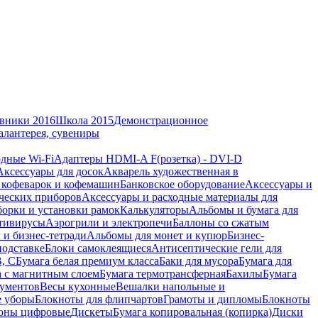
вники 2016
Школа 2015
Демонстрационное
алантерея, сувениры
дные Wi-Fi
Адаптеры HDMI-A F(розетка) - DVI-D
Аксессуары для досок
Акварель художественная в
 кофеварок и кофемашин
Банковское оборудование
Аксессуары и
ческих приборов
Аксессуары и расходные материалы для
борки и установки рамок
Калькуляторы
Альбомы и бумага для
тивирусы
Аэрогрили и электропечи
Баллоны со сжатым
 и бизнес-тетради
Альбомы для монет и купюр
Бизнес-
подставке
Блоки самоклеящиеся
Антисептические гели для
В, С
Бумага белая премиум класса
Баки для мусора
Бумага для
а с магнитным слоем
Бумага термотрансферная
Бахилы
Бумага
кументов
Весы кухонные
Вешалки напольные и
е уборы
Блокноты для флипчартов
Грамоты и дипломы
Блокноты
оны цифровые
Дискеты
Бумага копировальная (копирка)
Диски