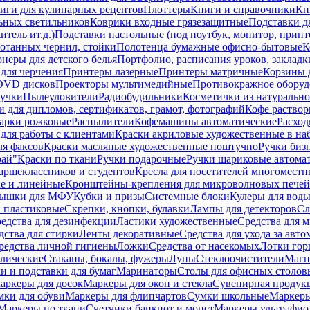
иги для кулинарных рецептов
Плоттеры
Книги и справочники
Кн
ьных светильников
Коврики входные грязезащитные
Подставки д
тель ит.д.)
Подставки настольные (под ноутбук, монитор, принтер
ботанных чернил, стойки
Полотенца бумажные офисно-бытовые
К
неры для детского белья
Портфолио, расписания уроков, закладк
для черчения
Принтеры лазерные
Принтеры матричные
Корзины 
 DVD дисков
Проекторы мультимедийные
Противокражное оборуд
учки
Пылеуловители
Радиобудильники
Косметички из натуральн
и для дипломов, сертификатов, грамот, фотографий
Кофе раство
арки рожковые
Распылители
Кофемашины автоматические
Расход
для работы с клиентами
Краски акриловые художественные в на
ля факсов
Краски масляные художественные поштучно
Ручки бизн
рай"
Краски по ткани
Ручки подарочные
Ручки шариковые автома
аршеклассников и студентов
Кресла для посетителей многоместн
е и линейные
Кронштейны-крепления для микроволновых печей
ышки для МФУ
Кубки и призы
Системные блоки
Кулеры для вод
 пластиковые
Скрепки, кнопки, булавки
Лампы для детекторов
Сл
едства для дезинфекции
Ластики художественные
Средства для 
дства для стирки
Ленты декоративные
Средства для ухода за авт
редства личной гигиены
Ложки
Средства от насекомых
Лотки гор
ллические
Стаканы, бокалы, фужеры
Лупы
Стеклоочистители
Магн
и и подставки для бумаг
Маринаторы
Столы для офисных столовы
аркеры для досок
Маркеры для окон и стекла
Сувенирная продук
мки для обуви
Маркеры для флипчартов
Сумки школьные
Маркеры
Маркеры по ткани
Счетчики банкнот и монет
Маркеры ультрафио