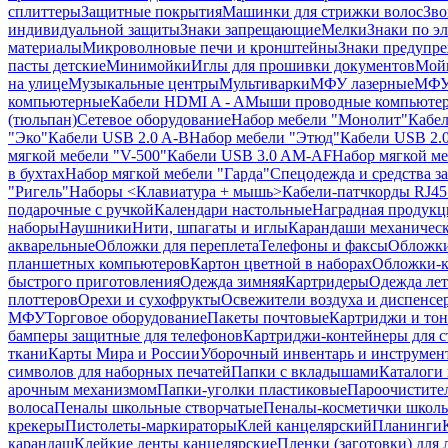
сплиттеры
Защитные покрытия
Машинки для стрижки волос
Зво
индивидуальной защиты
Знаки запрещающие
Мелки
Знаки по э
материалы
Микроволновые печи и кронштейны
Знаки предупр
пасты детские
Минимойки
Иглы для прошивки документов
Мойк
на улице
Музыкальные центры
Мультиварки
МФУ лазерные
МФУ
компьютерные
Кабели HDMI A - A
Мыши проводные компьюте
(тюльпан)
Сетевое оборудование
Набор мебели "Монолит"
Кабел
"Эко"
Кабели USB 2.0 A-B
Набор мебели "Этюд"
Кабели USB 2.0
мягкой мебели "V-500"
Кабели USB 3.0 AM-AF
Набор мягкой ме
в бухтах
Набор мягкой мебели "Гарда"
Спецодежда и средства 
"Ригель"
Наборы <Клавиатура + мышь>
Кабели-патчкорды RJ45 
подарочные с ручкой
Календари настольные
Наградная продукц
наборы
Наушники
Нити, шпагаты и иглы
Карандаши механичес
акварельные
Обложки для переплета
Телефоны и факсы
Обложки
планшетных компьютеров
Картон цветной в наборах
Обложки-к
быстрого приготовления
Одежда зимняя
Картридеры
Одежда лет
плоттеров
Орехи и сухофрукты
Освежители воздуха и диспенсе
МФУ
Торговое оборудование
Пакеты почтовые
Картриджи и тон
бамперы защитные для телефонов
Картриджи-контейнеры для 
ткани
Карты Мира и России
Уборочный инвентарь и инструмен
символов для наборных печатей
Папки с вкладышами
Каталоги 
арочным механизмом
Папки-уголки пластиковые
Пароочистите
волоса
Пеналы школьные створчатые
Пеналы-косметички школ
крекеры
Пистолеты-маркираторы
Клей канцелярский
Планинги
карандаш
Клейкие ленты канцелярские
Пленки (заготовки) для