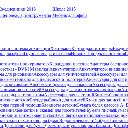
Ежедневники 2016
Школа 2015
Спецодежда, инструменты
Мебель для офиса
пки и системы архивации
Хозтовары
Картриджи и тонеры
Ежедне
ь для офиса
Группа товара из экселя
Новое С
Продукты питания
Г
ветвители прикуривателя
Карандаши цветные
Адаптеры беспрово
зетка) - DVI-I M (вилка)
Аккумуляторы
Аккумуляторы внешние
ры для рисования
Аксессуары для уничтожителей
Аксессуары для
дные материалы для пылесосов и полотеров
Аксессуары для опти
для рисования
Альбомы и бумага для акварели
Аксессуары для с
я штампов и печатей
Аксессуары для этикеточных принтеров
Ан
жи и держатели к ним
Акссесуары для растений
Бизнес-блокноты
инские детские
Блендеры
Блоки для записей
Блоки для записей в 
ечка первой помощи
Блокноты детские
Бумага белая классов А, 
рованная
Банкетки и скамьи для посетителей
Бумага писчая
Бумаг
инокли и зрительные трубы
Весы бытовые напольные
Бланки до
ки закрытых лотков для бумаг
Водонагреватели
Глобусы
Головны
ки
Держатели для бумаг
Детекторы и упаковщики банкнот
Диктоф