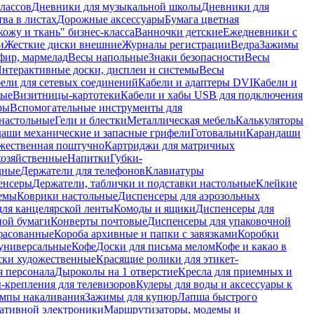
лассов
Дневники для музыкальной школы
Дневники для
тва в листах
Дорожные аксессуары
Бумага цветная
ожу и ткань" бизнес-класса
Ванночки детские
Ежедневники с
и
Жесткие диски внешние
Журналы регистрации
Ведра
Зажимы
фир, мармелад
Весы напольные
Знаки безопасности
Весы
нтерактивные доски, дисплеи и системы
Весы
ели для сетевых соединений
Кабели и адаптеры DVI
Кабели и
ные
Визитницы-картотеки
Кабели и хабы USB для подключения
ры
Вспомогательные инструменты для
настольные
Гели и блестки
Металлическая мебель
Калькуляторы
аши механические и запасные грифели
Готовальни
Карандаши
жественная поштучно
Картриджи для матричных
хозяйственные
Напитки
Губки-
дные
Держатели для телефонов
Клавиатуры
енсеры
Держатели, таблички и подставки настольные
Клейкие
емы
Коврики настольные
Диспенсеры для аэрозольных
ля канцелярской ленты
Комоды и ящики
Диспенсеры для
ной бумаги
Конверты почтовые
Диспенсеры для упаковочной
фасованные
Короба архивные и папки с завязками
Коробки
универсальные
Кофе
Доски для письма мелом
Кофе и какао в
ски художественные
Красящие ролики для этикет-
я персонала
Дыроколы на 1 отверстие
Кресла для приемных и
крепления для телевизоров
Кулеры для воды и аксессуары к
мпы накаливания
Зажимы для купюр
Лапша быстрого
тативной электроники
Маршрутизаторы, модемы и