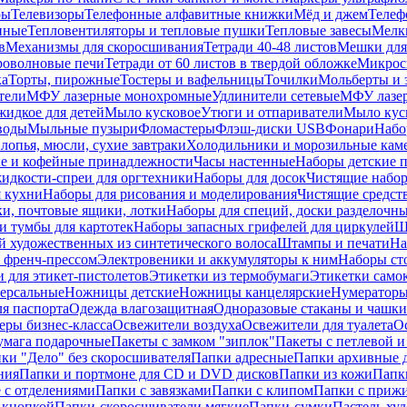
ры
Телевизоры
Телефонные алфавитные книжки
Мёд и джем
Телеф
енные
Тепловентиляторы и тепловые пушки
Тепловые завесы
Мелк
в
Механизмы для скоросшивания
Тетради 40-48 листов
Мешки для
оволновые печи
Тетради от 60 листов в твердой обложке
Микрос
ка
Торты, пирожные
Тостеры и вафельницы
Точилки
Мольберты и 
тели
МФУ лазерные монохромные
Удлинители сетевые
МФУ лазе
идкое для детей
Мыло кусковое
Утюги и отпариватели
Мыло куск
воды
Мыльные пузыри
Фломастеры
Флэш-диски USB
Фонари
Набо
лопья, мюсли, сухие завтраки
Холодильники и морозильные кам
е и кофейные принадлежности
Часы настенные
Наборы детские 
идкости-спреи для оргтехники
Наборы для досок
Чистящие набор
я кухни
Наборы для рисования и моделирования
Чистящие средст
и, почтовые ящики, лотки
Наборы для специй, доски разделочн
 тумбы для картотек
Наборы запасных грифелей для циркулей
Ш
й художественных из синтетического волоса
Штампы и печати
На
 френч-прессом
Электровеники и аккумуляторы к ним
Наборы ст
 для этикет-пистолетов
Этикетки из термобумаги
Этикетки само
ерсальные
Ножницы детские
Ножницы канцелярские
Нумератор
я паспорта
Одежда влагозащитная
Одноразовые стаканы и чашки
еры бизнес-класса
Освежители воздуха
Освежители для туалета
О
умага подарочные
Пакеты с замком "зиплок"
Пакеты с петлевой 
ки "Дело" без скоросшивателя
Папки адресные
Папки архивные д
ния
Папки и портмоне для CD и DVD дисков
Папки из кожи
Папк
 с отделениями
Папки с завязками
Папки с клипом
Папки с приж
 кнопкой
Папки-скоросшиватели мягкие
Папки-сумки
Пастель худ