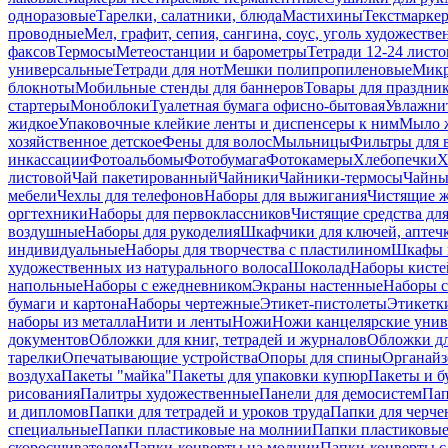
одноразовые
Тарелки, салатники, блюда
Мастихины
Текстмарке
проводные
Мел, графит, сепия, сангина, соус, уголь художеств
факсов
Термосы
Метеостанции и барометры
Тетради 12-24 листо
универсальные
Тетради для нот
Мешки полипропиленовые
Микр
блокноты
Мобильные стенды для баннеров
Товары для праздни
стартеры
Моноблоки
Туалетная бумага офисно-бытовая
Увлажни
жидкое
Упаковочные клейкие ленты и диспенсеры к ним
Мыло ж
хозяйственное детское
Фены для волос
Мыльницы
Фильтры для 
инкассации
Фотоальбомы
Фотобумага
Фотокамеры
Хлебопечки
Х
листовой
Чай пакетированный
Чайники
Чайники-термосы
Чайны
мебели
Чехлы для телефонов
Наборы для выжигания
Чистящие ж
оргтехники
Наборы для первоклассников
Чистящие средства дл
воздушные
Наборы для рукоделия
Шкафчики для ключей, аптечк
индивидуальные
Наборы для творчества с пластилином
Шкафы и
художественных из натурального волоса
Шоколад
Наборы кисте
напольные
Наборы с ежедневником
Экраны настенные
Наборы с
бумаги и картона
Наборы чертежные
Этикет-пистолеты
Этикетки
наборы из металла
Нити и ленты
Ножи
Ножи канцелярские унив
документов
Обложки для книг, тетрадей и журналов
Обложки дл
тарелки
Опечатывающие устройства
Опоры для спины
Органайз
воздуха
Пакеты "майка"
Пакеты для упаковки купюр
Пакеты и б
рисования
Палитры художественные
Панели для демосистем
Пап
и дипломов
Папки для тетрадей и уроков труда
Папки для черче
специальные
Папки пластиковые на молнии
Папки пластиковые
скоросшивателем
Папки-конверты на молнии
Папки-конверты с