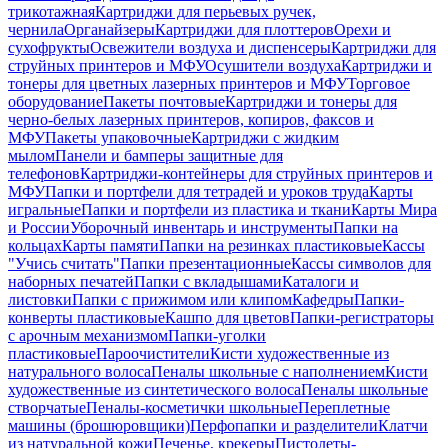
трикотажная
Картриджи для перьевых ручек,
чернила
Органайзеры
Картриджи для плоттеров
Орехи и
сухофрукты
Освежители воздуха и диспенсеры
Картриджи для
струйных принтеров и МФУ
Осушители воздуха
Картриджи и
тонеры для цветных лазерных принтеров и МФУ
Торговое
оборудование
Пакеты почтовые
Картриджи и тонеры для
черно-белых лазерных принтеров, копиров, факсов и
МФУ
Пакеты упаковочные
Картриджи с жидким
мылом
Панели и бамперы защитные для
телефонов
Картриджи-контейнеры для струйных принтеров и
МФУ
Папки и портфели для тетрадей и уроков труда
Карты
игральные
Папки и портфели из пластика и ткани
Карты Мира
и России
Уборочный инвентарь и инструменты
Папки на
кольцах
Карты памяти
Папки на резинках пластиковые
Кассы
"Учись считать"
Папки презентационные
Кассы символов для
наборных печатей
Папки с вкладышами
Каталоги и
листовки
Папки с прижимом или клипом
Кафедры
Папки-
конверты пластиковые
Кашпо для цветов
Папки-регистраторы
с арочным механизмом
Папки-уголки
пластиковые
Пароочистители
Кисти художественные из
натурального волоса
Пеналы школьные с наполнением
Кисти
художественные из синтетического волоса
Пеналы школьные
створчатые
Пеналы-косметички школьные
Переплетные
машины (брошюровщики)
Перфопапки и разделители
Клатчи
из натуральной кожи
Печенье, крекеры
Пистолеты-