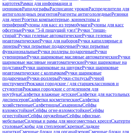
картотек
Рамки для информации и
ценников
Рапидографы
Расписание уроков
Распределители для
антигололедных реагентов
Реагенты антигололедные
Резинки
для денег
Розетки компьютерные, коннекторы и
периферия
Рулоны для касс из термобумаги
Рулоны для касс
офсетные
Ручки "5-й пишущий узел"
Ручки "пиши-
стирай"
Ручки гелевые автоматические
Ручки гелевые
неавтоматические
Ручки для наборов
Ручки капиллярные и
линеры
Ручки перьевые подарочные
Ручки перьевые
функциональные
Ручки роллеры подарочные
Ручки
сувенирные
Ручки шариковые масляные автоматические
Ручки
шариковые масляные неавтоматические
Ручки шариковые на
подставке
Ручки шариковые на шнурке
Ручки шариковые
неавтоматические с колпачком
Ручки шариковые
подарочные
Ручки-роллеры
Ручки-стилусы
Ручной
инструмент
Рюкзаки городские / для старшеклассников и
студентов
Рюкзаки городские с отделением для
ноутбука
Салфетки влажные детские
Салфетки для настольных
диспенсеров
Салфетки косметические
Салфетки
хозяйственные
Салфетницы
Сахарницы
Сейфы
взломостойкие
Сейфы огне-взломостойкие
Сейфы
огнестойкие
Сейфы оружейные
Сейфы офисные,
мебельные
Сиденья и рамы для многоместных кресел
Скатерти
столовые
Скобы для степлеров
Скрепки
Сладкие
напитки
Сменные блоки для органайзеров
Сменные блоки для