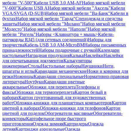
мебели "V-500"
Кабели USB 3.0 AM-AF
Набор мягкой мебели
"V-600"
Кабели USB A
Набор мягкой мебели "Аксель"
Кабели
VGA/SVGA (D-SUB)
Набор мягкой мебели "Ва-Банк"
Кабели в
бухтах
Набор мягкой мебели "Гарда"
Спецодежда и средства
защиты
Набор мягкой мебели "Милано"
Набор мягкой мебели
"Модесто"
Набор мягкой мебели "Наполи"
Набор мягкой
мебели "Ригель"
Наборы <Клавиатура + мышь>
Кабели-
патчкорды RJ45 (для сетевых соединений)
Наборы для
творчества
Кабель USB 3.0 AM-MicroBM
Наборы письменных
принадлежностей
Наборы подарочные с ручкой
Календари
настольные
Наградная продукция
Калька
Наклейки
Наклейки
для опечатывания документов
Калькуляторы
инженерные
Столы
Настольные наборы
Наушники
Нити,
шпагаты и иглы
Карандаши механические
Ножи и коврики для
резки
Ножницы
Карандаши специальные
Нормативно-правовая
литература
Ноутбуки
Карандаши цветные
акварельные
Обложки для переплета
Телефоны и
факсы
Обложки для термопереплета
Картон белый в
наборах
Картон грунтованный для художественных
работ
Обложки-книжки для планшетных компьютеров
Картон
цветной в наборах
Обложки-книжки для телефонов
Картон
цветной для поделок
Обогреватели масляные
Обогреватели-
конвекторы
Картофельное пюре быстрого
приготовления
Одежда зимняя
Картридеры
Одежда
летняя
Картриджи аэрозольные
Одежда