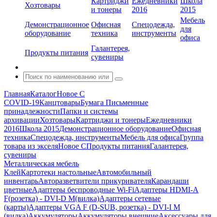
Картриджи
Ежедневники
Школа
Хозтовары
и тонеры
2016
2015
Мебель
Демонстрационное
Офисная
Спецодежда,
для
оборудование
техника
инструменты
офиса
Галантерея,
Продукты питания
сувениры
Главная
Каталог
Новое С
COVID-19
Канцтовары
Бумага
Письменные
принадлежности
Папки и системы
архивации
Хозтовары
Картриджи и тонеры
Ежедневники
2016
Школа 2015
Демонстрационное оборудование
Офисная
техника
Спецодежда, инструменты
Мебель для офиса
Группа
товара из экселя
Новое С
Продукты питания
Галантерея,
сувениры
Металлическая мебель
Клей
Картотеки настольные
Автомобильный
инвентарь
Авторазветвители прикуривателя
Карандаши
цветные
Адаптеры беспроводные Wi-Fi
Адаптеры HDMI-A
F(розетка) - DVI-D M(вилка)
Адаптеры сетевые
(карты)
Адаптеры VGA F (D-SUB, розетка) - DVI-I M
(вилка)
Аккумуляторы
Аккумуляторы внешние
Аксессуары для