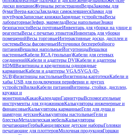
обложкой
Ватные палочки и диски
Еженедельники
Жесткие
диски внешние
Журналы регистрации
Ведра
Зажимы для
бумаг
Веера-кассы
Закладки самоклеящиеся
Замки для
ноутбуков
Записные книжки
Зарядные устройства
Весы
лабораторные
Зефир, мармелад
Весы напольные
Знаки
безопасности
Весы почтовые
Инвентарь для уборки на улице и
реагенты
Весы с печатью этикеток
Инвентарь для уборки
помещений
Весы торговые
Интерактивные доски, дисплеи и
системы
Весы фасовочные
Источники бесперебойного
питания
Вешалки напольные
Йогуртницы
Вешалки
настенные
Кабели RCA (тюльпан)
Кабели для сетевых
соединений
Кабели и адаптеры DVI
Кабели и адаптеры
HDMI
Визитницы и кредитницы однорядные
карманные
Кабели и адаптеры VGA/SVGA (D-
SUB)
Визитницы настольные
Визитницы-картотеки
Кабели и
хабы USB для подключения периферии и других
устройств
Вилки
Кабели питания
Витрины, стойки, дисплеи,
кружки и
монетницы
Какао
Календари
Гарнитуры
Вспомогательные
инструменты для художников
Калькуляторы инженерные и
финансовые
Калькуляторы карманные
Гели для душа и
шампуни детские
Калькуляторы настольные
Гели и
блестки
Металлическая мебель
Калькуляторы
печатающие
Гербы
Канцелярские детские наборы
Головки
печатающие для плоттеров
Молочная продукция
Горшки