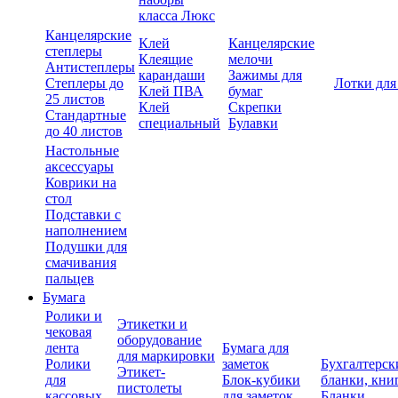
класса Люкс
Канцелярские
Клей
Канцелярские
степлеры
Клеящие
мелочи
Антистеплеры
карандаши
Зажимы для
Степлеры до
Лотки для
Клей ПВА
бумаг
25 листов
Клей
Скрепки
Стандартные
специальный
Булавки
до 40 листов
Настольные
аксессуары
Коврики на
стол
Подставки с
наполнением
Подушки для
смачивания
пальцев
Бумага
Ролики и
Этикетки и
чековая
оборудование
лента
Бумага для
для маркировки
Ролики
заметок
Бухгалтерск
Этикет-
для
Блок-кубики
бланки, кни
пистолеты
кассовых
для заметок
Бланки