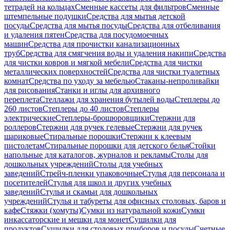
тетрадей на кольцах
Сменные кассеты для фильтров
Сменные
штемпельные подушки
Средства для мытья детской
посуды
Средства для мытья посуды
Средства для отбеливания
и удаления пятен
Средства для посудомоечных
машин
Средства для прочистки канализационных
труб
Средства для смягчения воды и удаления накипи
Средства
для чистки ковров и мягкой мебели
Средства для чистки
металлических поверхностей
Средства для чистки туалетных
комнат
Средства по уходу за мебелью
Стаканы-непроливайки
для рисования
Станки и иглы для архивного
переплета
Стеллажи для хранения бутылей воды
Степлеры до
260 листов
Степлеры до 40 листов
Степлеры
электрические
Степлеры-брошюровщики
Стержни для
роллеров
Стержни для ручек гелевые
Стержни для ручек
шариковые
Стиральные порошки
Стержни к клеевым
пистолетам
Стиральные порошки для детского белья
Стойки
напольные для каталогов, журналов и рекламы
Столы для
дошкольных учреждений
Столы для учебных
заведений
Стрейч-пленки упаковочные
Стулья для персонала и
посетителей
Стулья для школ и других учебных
заведений
Стулья и скамьи для дошкольных
учреждений
Стулья и табуреты для офисных столовых, баров и
кафе
Стяжки (хомуты)
Сумки из натуральной кожи
Сумки
инкассаторские и мешки для монет
Сушилки для
продуктов
Сушилки для столовых приборов и посуды
Счетные