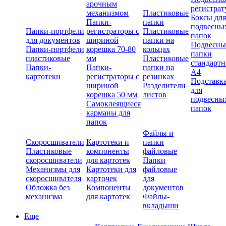
арочным
регистрат
механизмом
Пластиковые
Боксы для
Папки-
папки
подвесны
Папки-портфели
регистраторы с
Пластиковые
папок
для документов
шириной
папки на
Подвесны
Папки-портфели
корешка 70-80
кольцах
папки
пластиковые
мм
Пластиковые
стандарт
Папки-
Папки-
папки на
А4
картотеки
регистраторы с
резинках
Подставк
шириной
Разделители
для
корешка 50 мм
листов
подвесны
Самоклеящиеся
папок
карманы для
папок
Файлы и
Скоросшиватели
Картотеки и
папки
Пластиковые
компоненты
файловые
скоросшиватели
для картотек
Папки
Механизмы для
Картотеки для
файловые
скоросшивателя
карточек
для
Обложка без
Компоненты
документов
механизма
для картотек
Файлы-
вкладыши
Еще