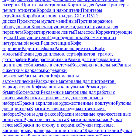
лазерные
Принтеры матричные
Корзины для бумаг
Принтеры
печати этикеток
Короба и накопители
Принтеры
струйные
Коробки и конверты для CD и DVD
дисков
Проекторы мультимедийные
Противокражное
оборудование
Корректирующие жидкости
Пружины для
переплета
Корректирующие ленты
Пылесосы
Корректирующие
ручки
Пылеуловители
Радиобудильники
Косметички из
натуральной кожи
Радиостанции
Кофе
зерновой
Радиотелефоны
Развивающие игры
Кофе
молотый
Рамки для дипломов, сертификатов, грамот,
фотографий
Кофе растворимый
Рамки для информации и
ценников собираемые в системы
Кофеварки капельные
Ранцы
с жестким каркасом
Кофеварки
рожковые
Распылители
Кофемашины
автоматические
Расходные материалы для пистолетов-
маркираторов
Кофемашины капсульные
Резаки для
бумаги
Кофемолки
Рекламные материалы для работы с
клиентами
Краски акриловые художественные в
наборах
Краски акриловые художественные поштучно
Рулоны
для принтера
Краски масляные художественные в
наборах
Рулоны для факсов
Краски масляные художественные
поштучно
Ручки бизнес-класса
Краски пальчиковые
Ручки
гелевые
Краски по стеклу и керамике
Ручки перьевые,
капиллярные, роллеры, "пиши-стирай"
Краски по ткани
Ручки
подарочные
Ручки шариковые автоматические
Крем