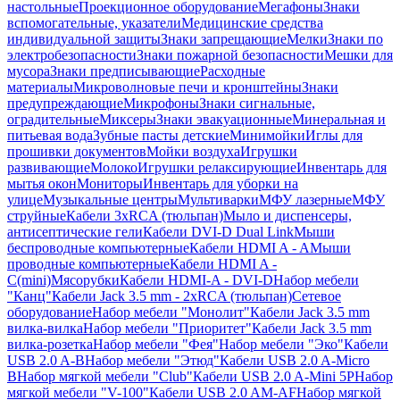
настольные
Проекционное оборудование
Мегафоны
Знаки
вспомогательные, указатели
Медицинские средства
индивидуальной защиты
Знаки запрещающие
Мелки
Знаки по
электробезопасности
Знаки пожарной безопасности
Мешки для
мусора
Знаки предписывающие
Расходные
материалы
Микроволновые печи и кронштейны
Знаки
предупреждающие
Микрофоны
Знаки сигнальные,
оградительные
Миксеры
Знаки эвакуационные
Минеральная и
питьевая вода
Зубные пасты детские
Минимойки
Иглы для
прошивки документов
Мойки воздуха
Игрушки
развивающие
Молоко
Игрушки релаксирующие
Инвентарь для
мытья окон
Мониторы
Инвентарь для уборки на
улице
Музыкальные центры
Мультиварки
МФУ лазерные
МФУ
струйные
Кабели 3xRCA (тюльпан)
Мыло и диспенсеры,
антисептические гели
Кабели DVI-D Dual Link
Мыши
беспроводные компьютерные
Кабели HDMI A - A
Мыши
проводные компьютерные
Кабели HDMI A -
C(mini)
Мясорубки
Кабели HDMI-A - DVI-D
Набор мебели
"Канц"
Кабели Jack 3.5 mm - 2xRCA (тюльпан)
Сетевое
оборудование
Набор мебели "Монолит"
Кабели Jack 3.5 mm
вилка-вилка
Набор мебели "Приоритет"
Кабели Jack 3.5 mm
вилка-розетка
Набор мебели "Фея"
Набор мебели "Эко"
Кабели
USB 2.0 A-B
Набор мебели "Этюд"
Кабели USB 2.0 A-Micro
B
Набор мягкой мебели "Club"
Кабели USB 2.0 A-Mini 5P
Набор
мягкой мебели "V-100"
Кабели USB 2.0 AM-AF
Набор мягкой