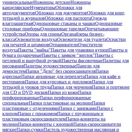
универсальные
Ножницы детские
Ножницы
канцелярские
Нумераторы
Обложки для
автодокументов
Обложки для документов
Обложки для книг,
тетрадей и журналов
Обложки для паспорта
Одежда
влагозащитная
Одноразовые стаканы и чашки
Одноразовые
столовые приборы
Одноразовые тарелки
Опечатывающие
устройства
Опоры для спины
Органайзеры бизнес-
класса
Освежители воздуха
Освежители для туалета
Оснастки
для печатей и штампов
Отпариватели
Очистители
воздуха
Пакеты "майка"
Пакеты для упаковки купюр
Пакеты и
бумага подарочные
Пакеты с замком "зиплок"
Пакеты с
петлевой и вырубной ручкой
Пакеты фасовочные
Палитры для
рисования
Палитры художественные
Панели для
демосистем
Папки "Дело" без скоросшивателя
Папки
адресные
Папки архивные для переплета
Папки для кафе и
ресторанов
Папки для курсовых и дипломов
Папки для
тетрадей и уроков труда
Папки для черчения
Папки и портмоне
для CD и DVD дисков
Папки из кожи
Папки
перфорированные
Папки перфорированные
специальные
Папки пластиковые на молнии
Папки
пластиковые с отделениями
Папки с завязками
Папки с
клипом
Папки с прижимом
Папки с пружинным и
пластиковым скоросшивателем
Папки-конверты на
молнии
Папки-конверты с кнопкой
Папки-скоросшиватели
мягкие
Папки-сумки
Пастель художественная маслянная и