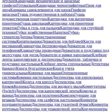
детские
Карандаши механические и запасные
грифели
Готовальни
Карандаши чернографитные
Грим для
лица
Карманы самоклеящиеся для папок
Грифели
запасные
Гуашь художественная в наборах
Гуашь
художественная поштучно
Картриджи для матричных
принтеров
Гуашь школьная
Картриджи для принтеров
этикеток
Губка и гель для пальцев
Картриджи для струйной
техники
Губки хозяйственные
Напитки
Губки-
стиратели
Датеры
Демонстрационные
системы
Кипятильники
Держатели для бейджей
Кисти для
рисования
Клавиатуры беспроводные
Держатели для
телефонов
Клавиатуры проводные
Держатели и подставки под
аксессуары для досок
Держатели и рамки напольные
Клейкие
ленты канцелярские и диспенсеры
Держатели, таблички и
подставки настольные
Клейкие ленты специальные
Детекторы
банкнот
Книги бухгалтерские
Книги учета
универсальные
Коврики для мыши
Операционные
системы
Коврики настольные
Диспенсеры для аэрозольных
картриджей
Колеса для кресел
Диспенсеры для
блоков
Колонки
Диспенсеры для жидкого мыла
Коммутаторы
(Switch)
Диспенсеры для канцелярской ленты
Комоды и
ящики
Диспенсеры для полотенец
Комплектующие для
резаков
Диспенсеры для салфеток настольные
Конверты
поздравительные
Диспенсеры для туалетной бумаги
Конверты
почтовые
Диспенсеры для упаковочной ленты
Кондиционеры