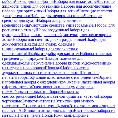
мебели
Чехлы для телефонов
Наборы для выжигания
Чистящие
жидкости-спреи для оргтехники
Наборы для досок
Чистящие
наборы для оргтехники
Наборы для лепки
Чистящие салфетки
для оргтехники
Наборы для первоклассников
Чистящие
средства для кухни
Наборы для рисования и
моделирования
Чистящие средства универсальные
Наборы для
росписи по стеклу
Шары воздушные
Наборы для
рукоделия
Шкафчики для ключей, аптечки, почтовые ящики,
лотки
Наборы для специй, доски разделочные
Шкафы для
документов
Шкафы для сумок, одежды и
индивидуальные
Наборы для творчества с
пластилином
Шкафы и тумбы для картотек
Наборы запасных
грифелей для циркулей
Шкафы тканевые для
одежды
Школьные журналы
Наборы кистей художественных
из натурального волоса
Шоколад
Наборы кистей
художественных из синтетического волоса
Штампы и
печати
Наборы офисные пластиковые с наполнением
Экраны
напольные
Наборы с ежедневником
Экраны настенные
Наборы
с френч-прессом
Электровеники и аккумуляторы к
ним
Наборы столовых приборов
Элементы
светоотражающие
Наборы цветной бумаги и картона
Наборы
чертежные
Этикет-пистолеты
Этикетки для этикет-
пистолетов
Этикетки из термобумаги
Этикетки самоклеящиеся
на листе А4
Ящики и лотки для кассира
Настольные наборы из
металла
Нити и ленты
Ножи
Ножи канцелярские