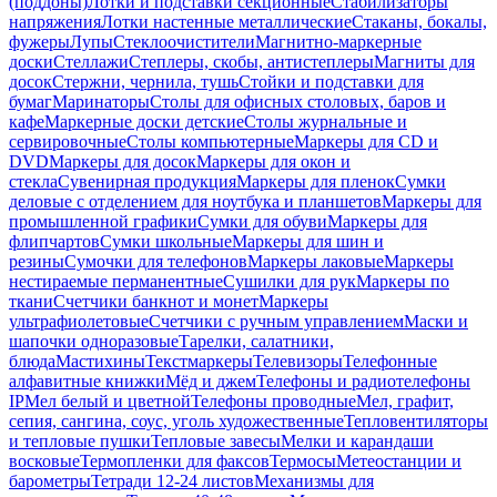
(поддоны)
Лотки и подставки секционные
Стабилизаторы
напряжения
Лотки настенные металлические
Стаканы, бокалы,
фужеры
Лупы
Стеклоочистители
Магнитно-маркерные
доски
Стеллажи
Степлеры, скобы, антистеплеры
Магниты для
досок
Стержни, чернила, тушь
Стойки и подставки для
бумаг
Маринаторы
Столы для офисных столовых, баров и
кафе
Маркерные доски детские
Столы журнальные и
сервировочные
Столы компьютерные
Маркеры для CD и
DVD
Маркеры для досок
Маркеры для окон и
стекла
Сувенирная продукция
Маркеры для пленок
Сумки
деловые с отделением для ноутбука и планшетов
Маркеры для
промышленной графики
Сумки для обуви
Маркеры для
флипчартов
Сумки школьные
Маркеры для шин и
резины
Сумочки для телефонов
Маркеры лаковые
Маркеры
нестираемые перманентные
Сушилки для рук
Маркеры по
ткани
Счетчики банкнот и монет
Маркеры
ультрафиолетовые
Счетчики с ручным управлением
Маски и
шапочки одноразовые
Тарелки, салатники,
блюда
Мастихины
Текстмаркеры
Телевизоры
Телефонные
алфавитные книжки
Мёд и джем
Телефоны и радиотелефоны
IP
Мел белый и цветной
Телефоны проводные
Мел, графит,
сепия, сангина, соус, уголь художественные
Тепловентиляторы
и тепловые пушки
Тепловые завесы
Мелки и карандаши
восковые
Термопленки для факсов
Термосы
Метеостанции и
барометры
Тетради 12-24 листов
Механизмы для