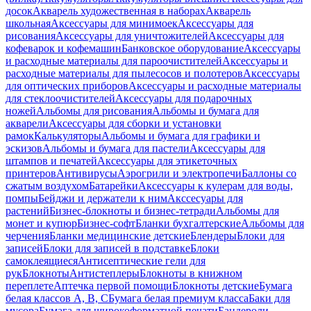
досок
Акварель художественная в наборах
Акварель
школьная
Аксессуары для минимоек
Аксессуары для
рисования
Аксессуары для уничтожителей
Аксессуары для
кофеварок и кофемашин
Банковское оборудование
Аксессуары
и расходные материалы для пароочистителей
Аксессуары и
расходные материалы для пылесосов и полотеров
Аксессуары
для оптических приборов
Аксессуары и расходные материалы
для стеклоочистителей
Аксессуары для подарочных
ножей
Альбомы для рисования
Альбомы и бумага для
акварели
Аксессуары для сборки и установки
рамок
Калькуляторы
Альбомы и бумага для графики и
эскизов
Альбомы и бумага для пастели
Аксессуары для
штампов и печатей
Аксессуары для этикеточных
принтеров
Антивирусы
Аэрогрили и электропечи
Баллоны со
сжатым воздухом
Батарейки
Аксессуары к кулерам для воды,
помпы
Бейджи и держатели к ним
Акссесуары для
растений
Бизнес-блокноты и бизнес-тетради
Альбомы для
монет и купюр
Бизнес-софт
Бланки бухгалтерские
Альбомы для
черчения
Бланки медицинские детские
Блендеры
Блоки для
записей
Блоки для записей в подставке
Блоки
самоклеящиеся
Антисептические гели для
рук
Блокноты
Антистеплеры
Блокноты в книжном
переплете
Аптечка первой помощи
Блокноты детские
Бумага
белая классов А, В, С
Бумага белая премиум класса
Баки для
мусора
Бумага для широкоформатной печати
Бандероли,