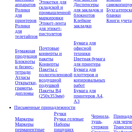
Этикетки для
аппаратов
Диспенсеры
самокопиру
складской и
Ролики
для закладок и
Бухгалтерск
промышленной
для
блокнотов
бланки
маркировки
принтеров
Клейкие
Книги учета
Этикет-лента
Ролики
закладки
для этикет-
для
пистолетов
телетайпов
Бумага для
Почтовые
офисной
Бумажная
конверты и
техники
продукция
пакеты
Цветная бумага
Блокноты
Конверты
для принтера
и бизнес-
Пакеты с
Бумага для
тетради
полиэтиленовой
плоттеров и
Атласы
воздушной
копировальных
Открытки,
подушкой
работ
грамоты,
Пакеты В4
Бумага для
дипломы
(250х353мм)
принтеров А4,
А3
Письменные принадлежности
Ручки
Чернила,
Принадл
Маркеры
Ручки гелевые
тушь,
для черч
Маркеры
Наборы
стержни
Транспо
перманентные
пишущих