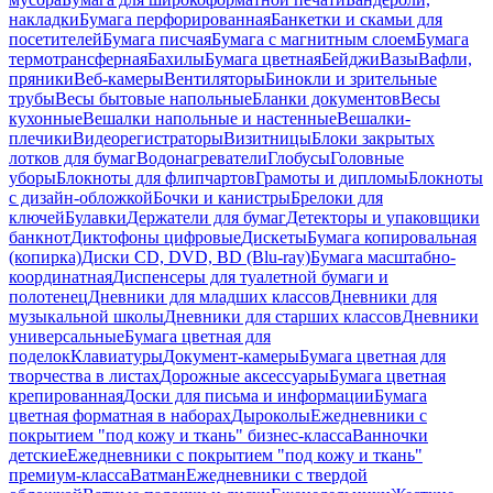
накладки
Бумага перфорированная
Банкетки и скамьи для
посетителей
Бумага писчая
Бумага с магнитным слоем
Бумага
термотрансферная
Бахилы
Бумага цветная
Бейджи
Вазы
Вафли,
пряники
Веб-камеры
Вентиляторы
Бинокли и зрительные
трубы
Весы бытовые напольные
Бланки документов
Весы
кухонные
Вешалки напольные и настенные
Вешалки-
плечики
Видеорегистраторы
Визитницы
Блоки закрытых
лотков для бумаг
Водонагреватели
Глобусы
Головные
уборы
Блокноты для флипчартов
Грамоты и дипломы
Блокноты
с дизайн-обложкой
Бочки и канистры
Брелоки для
ключей
Булавки
Держатели для бумаг
Детекторы и упаковщики
банкнот
Диктофоны цифровые
Дискеты
Бумага копировальная
(копирка)
Диски CD, DVD, BD (Blu-ray)
Бумага масштабно-
координатная
Диспенсеры для туалетной бумаги и
полотенец
Дневники для младших классов
Дневники для
музыкальной школы
Дневники для старших классов
Дневники
универсальные
Бумага цветная для
поделок
Клавиатуры
Документ-камеры
Бумага цветная для
творчества в листах
Дорожные аксессуары
Бумага цветная
крепированная
Доски для письма и информации
Бумага
цветная форматная в наборах
Дыроколы
Ежедневники с
покрытием "под кожу и ткань" бизнес-класса
Ванночки
детские
Ежедневники с покрытием "под кожу и ткань"
премиум-класса
Ватман
Ежедневники с твердой