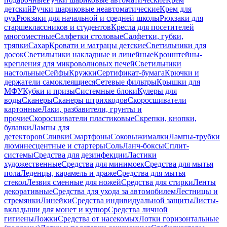
детский
Ручки шариковые неавтоматические
Крем для
рук
Рюкзаки для начальной и средней школы
Рюкзаки для
старшеклассников и студентов
Кресла для посетителей
многоместные
Салфетки столовые
Салфетки, губки,
тряпки
Сахар
Кровати и матрацы детские
Светильники для
досок
Светильники накладные и линейные
Кронштейны-
крепления для микроволновых печей
Светильники
настольные
Сейфы
Кружки
Сертификат-бумага
Крючки и
держатели самоклеящиеся
Сетевые фильтры
Крышки для
МФУ
Кубки и призы
Системные блоки
Кулеры для
воды
Сканеры
Сканеры штрихкодов
Скоросшиватели
картонные
Лаки, разбавители, грунты и
прочие
Скоросшиватели пластиковые
Скрепки, кнопки,
булавки
Лампы для
детекторов
Сливки
Смартфоны
Соковыжималки
Лампы-трубки
люминесцентные и стартеры
Соль
Ланч-боксы
Сплит-
системы
Средства для дезинфекции
Ластики
художественные
Средства для минимоек
Средства для мытья
пола
Леденцы, карамель и драже
Средства для мытья
стекол
Лезвия сменные для ножей
Средства для стирки
Ленты
декоративные
Средства для ухода за автомобилем
Лестницы и
стремянки
Линейки
Средства индивидуальной защиты
Листы-
вкладыши для монет и купюр
Средства личной
гигиены
Ложки
Средства от насекомых
Лотки горизонтальные