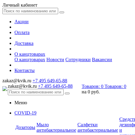
Личный кабинет
Акции
Оплата
Доставка
О канцтоварах
О канцтоварах
Новости
Сотрудники
Вакансии
Контакты
zakaz@kvik.ru
+7 495 649-65-88
zakaz@kvik.ru
+7 495 649-65-88
Товаров:
0
Товаров:
0
на
0 руб.
Меню
COVID-19
Средст
Мыло
Салфетки
дезинф
Дозаторы
антибактериальное
антибактериальные
и