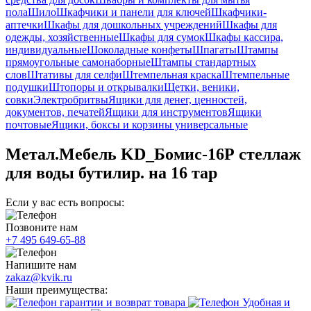
пола
Шило
Шкафчики и панели для ключей
Шкафчики-
аптечки
Шкафы для дошкольных учреждений
Шкафы для
одежды, хозяйственные
Шкафы для сумок
Шкафы кассира,
индивидуальные
Шоколадные конфеты
Шпагаты
Штампы
прямоугольные самонаборные
Штампы стандартных
слов
Штативы для селфи
Штемпельная краска
Штемпельные
подушки
Штопоры и открывалки
Щетки, веники,
совки
Электробритвы
Ящики для денег, ценностей,
документов, печатей
Ящики для инструментов
Ящики
почтовые
Ящики, боксы и корзины универсальные
Метал.Мебель KD_Бомис-16Р стеллаж
для воды бутилир. на 16 тар
Если у вас есть вопросы:
Позвоните нам
+7 495 649-65-88
Напишите нам
zakaz@kvik.ru
Наши преимущества:
гарантии и возврат товара
Удобная и