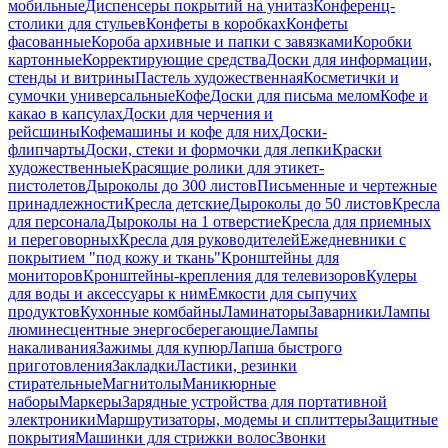
мобильные
Диспенсеры покрытий на унитаз
Конференц-
столики для стульев
Конфеты в коробках
Конфеты
фасованные
Короба архивные и папки с завязками
Коробки
картонные
Корректирующие средства
Доски для информации,
стенды и витрины
Пастель художественная
Косметички и
сумочки универсальные
Кофе
Доски для письма мелом
Кофе и
какао в капсулах
Доски для черчения и
рейсшины
Кофемашины и кофе для них
Доски-
флипчарты
Доски, стеки и формочки для лепки
Краски
художественные
Красящие ролики для этикет-
пистолетов
Дыроколы до 300 листов
Письменные и чертежные
принадлежности
Кресла детские
Дыроколы до 50 листов
Кресла
для персонала
Дыроколы на 1 отверстие
Кресла для приемных
и переговорных
Кресла для руководителей
Ежедневники с
покрытием "под кожу и ткань"
Кронштейны для
мониторов
Кронштейны-крепления для телевизоров
Кулеры
для воды и аксессуары к ним
Емкости для сыпучих
продуктов
Кухонные комбайны
Ламинаторы
Заварники
Лампы
люминесцентные энергосберегающие
Лампы
накаливания
Зажимы для купюр
Лапша быстрого
приготовления
Закладки
Ластики, резинки
стирательные
Магнитолы
Маникюрные
наборы
Маркеры
Зарядные устройства для портативной
электроники
Маршрутизаторы, модемы и сплиттеры
Защитные
покрытия
Машинки для стрижки волос
Звонки