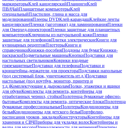
маркираторы
Клей канцелярский
Планинги
Клей
ПВА
Чай
Планшетные компьютеры
Клей
специальный
Пластилин, глина и масса для
моделирования
Плееры DVD
Клей-карандаш
Клейкие ленты
канцелярские
Пленки (заготовки) для ламинирования
Пленки
для Оверхед-проекторов
Пленки защитные для планшетных
компьютеров
Ключницы из натуральной кожи
Пленки
защитные для телефонов
Плитки электрические
Книги для
кулинарных рецептов
Плоттеры
Книги и
справочники
Книжки-пособия
Поддоны для бумаг
Книжки-
раскраски
Подметальные машины
Кнопки
Подставки для
настольных светильников
Коврики входные
грязезащитные
Подставки для телефона
Подставки и
кронштейны-держатели для проектора
Подставки напольные
(под системный блок, уничтожитель ит.д.)
Подставки
настольные (под ноутбук, монитор, принтер и
т.д.)
Комплектующие к дыроколам
Полки, этажерки и ящики
для обуви
Комплекты для ремонта, контейнеры для
отработанных чернил, стойки
Полотенца бумажные офисно-
бытовые
Комплекты для ремонта, оптические блоки
Полотенца
бумажные профессиональные
Полотеры
Кондиционеры для
белья
Кондиционеры для детского белья
Портфолио,
расписания уроков, закладки
Конструкторы
Контейнеры для
хранения и СВЧ
Приборы для укладки волос
Контейнеры и
ведра для мусора
Принадлежности для черчения
Принтеры