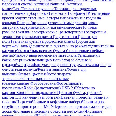
палочки и счеты
Счетчики банкнот
Счетчики
монет
Тазы
Тележки грузовые
Тележки для подвесных
папок
Тележки уборочные
Телескопы
Телефоны IP
Темперные
краски художественные
Тестеры напряжения
Тетради на
кольцах
Тонеры (порошок) совместимые для заправки
лазерных картриджей
Точилки механические
Точилки
ручные
Точилки электрические
Транспортиры
Трафареты и
лекала
Трафареты-раскраски
Треугольники
Тряпки для
пола
Туалетная бумага профессиональная
Тубусы для
чертежей
Тушь
Удлинители в бухтах и на рамках
Удлинители на
катушке
Указки
Упаковочная бумага
Упаковочные клейкие
ленты
Упаковочные рекламные материалы
Упаковщики
банкнот
Урны-пепельницы
Утюги
Уход за обувью и
одеждой
Фартуки
Фартуки для уроков труда
Фетр
Фильтры для
очистителя воздуха
Флаги и знамена
Фольга для
выпечки
Фольга цветная
Фотоаппараты
зеркальные
Фотоаппараты системные
(беззеркальные)
Фотобарабаны
Фотоаппараты
компактные
Хабы (разветвители) USB 2.0
Холсты на
картоне
Холсты на подрамнике
Цветная бумага, цветной
картон для квиллинга и оригами
Цветная пористая резина и
пластик
Циркули
Чайные и кофейные наборы
Чернила для
струйных принтеров и МФУ
Чертежные принадлежности для
доски
Чистящие и моющие средства для кухни
Чистящие
средства для досок
Швабры и комплекты для мытья