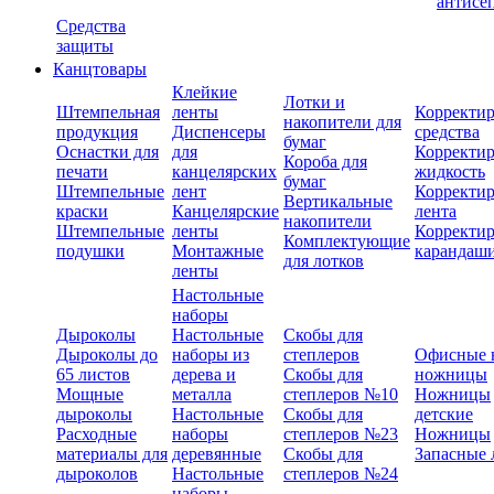
антисе
Средства
защиты
Канцтовары
Клейкие
Лотки и
Штемпельная
ленты
Корректи
накопители для
продукция
Диспенсеры
средства
бумаг
Оснастки для
для
Корректи
Короба для
печати
канцелярских
жидкость
бумаг
Штемпельные
лент
Корректи
Вертикальные
краски
Канцелярские
лента
накопители
Штемпельные
ленты
Корректи
Комплектующие
подушки
Монтажные
карандаш
для лотков
ленты
Настольные
наборы
Дыроколы
Настольные
Скобы для
Дыроколы до
наборы из
степлеров
Офисные 
65 листов
дерева и
Скобы для
ножницы
Мощные
металла
степлеров №10
Ножницы
дыроколы
Настольные
Скобы для
детские
Расходные
наборы
степлеров №23
Ножницы
материалы для
деревянные
Скобы для
Запасные 
дыроколов
Настольные
степлеров №24
наборы