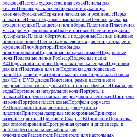
восковая
Пастель художественная сухая
Пеналы для
кистей
Пеналы для ключей
Перчатки и рукавицы
хлопчатобумажные
Перчатки латексные и резиновые
Перья
плакатные
Печати круглые самонаборные
Печенье, крекеры,
сухари и сушки
Планшеты и клипборды
Пластилин
Пластичная
масса для моделирования
Платки носовые
Пленки воздушно-
пузырчатые
Пленки оберточные подарочные
Пленки пищевые
полиэтиленовые
Пленки самоклеящиеся для книг, тетрадей и
журналов
Пломбираторы
Пломбы для
опломбирования
Подарочные наборы с ножом
Подарочные
ножи
Подвесные папки Foolscap
Подвесные папки
А4
Подгузники
Подносы
Подставки для календаря
Подставки
для книг
Подставки для ног
Подставки для подвесных
папок
Подставки для скрепок магнитные
Подставки и боксы
для CD и DVD дисков
Подставки, рамки настенные и
дверные
Покрытия на унитаз
Полотенца вафельные
Помпы для
воды
Портмоне из натуральной кожи
Портреты и
плакаты
Портфели и папки для рисунков и чертежей
Портфели
из кожи
Портфели пластиковые
Портфели форматов
А3
Портфолио
Принадлежности для кухни из
пластика
Принтеры лазерные монохромные
Принтеры
лазерные цветные
Приставки Смарт-ТВ
Прищепки
Проволока
для опломбирования
Протирочная бумага и диспенсеры к
ней
Профессиональные наборы для
художников
Разделители
Разделители для настольных