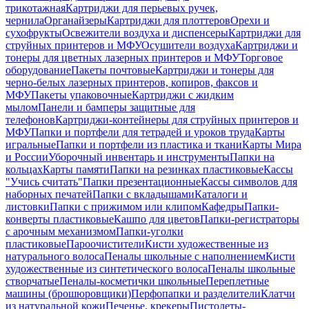
трикотажная
Картриджи для перьевых ручек,
чернила
Органайзеры
Картриджи для плоттеров
Орехи и
сухофрукты
Освежители воздуха и диспенсеры
Картриджи для
струйных принтеров и МФУ
Осушители воздуха
Картриджи и
тонеры для цветных лазерных принтеров и МФУ
Торговое
оборудование
Пакеты почтовые
Картриджи и тонеры для
черно-белых лазерных принтеров, копиров, факсов и
МФУ
Пакеты упаковочные
Картриджи с жидким
мылом
Панели и бамперы защитные для
телефонов
Картриджи-контейнеры для струйных принтеров и
МФУ
Папки и портфели для тетрадей и уроков труда
Карты
игральные
Папки и портфели из пластика и ткани
Карты Мира
и России
Уборочный инвентарь и инструменты
Папки на
кольцах
Карты памяти
Папки на резинках пластиковые
Кассы
"Учись считать"
Папки презентационные
Кассы символов для
наборных печатей
Папки с вкладышами
Каталоги и
листовки
Папки с прижимом или клипом
Кафедры
Папки-
конверты пластиковые
Кашпо для цветов
Папки-регистраторы
с арочным механизмом
Папки-уголки
пластиковые
Пароочистители
Кисти художественные из
натурального волоса
Пеналы школьные с наполнением
Кисти
художественные из синтетического волоса
Пеналы школьные
створчатые
Пеналы-косметички школьные
Переплетные
машины (брошюровщики)
Перфопапки и разделители
Клатчи
из натуральной кожи
Печенье, крекеры
Пистолеты-