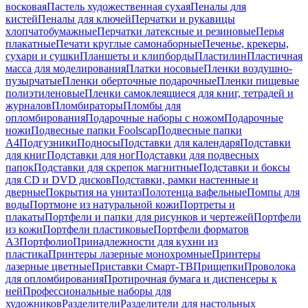
восковая
Пастель художественная сухая
Пеналы для
кистей
Пеналы для ключей
Перчатки и рукавицы
хлопчатобумажные
Перчатки латексные и резиновые
Перья
плакатные
Печати круглые самонаборные
Печенье, крекеры,
сухари и сушки
Планшеты и клипборды
Пластилин
Пластичная
масса для моделирования
Платки носовые
Пленки воздушно-
пузырчатые
Пленки оберточные подарочные
Пленки пищевые
полиэтиленовые
Пленки самоклеящиеся для книг, тетрадей и
журналов
Пломбираторы
Пломбы для
опломбирования
Подарочные наборы с ножом
Подарочные
ножи
Подвесные папки Foolscap
Подвесные папки
А4
Подгузники
Подносы
Подставки для календаря
Подставки
для книг
Подставки для ног
Подставки для подвесных
папок
Подставки для скрепок магнитные
Подставки и боксы
для CD и DVD дисков
Подставки, рамки настенные и
дверные
Покрытия на унитаз
Полотенца вафельные
Помпы для
воды
Портмоне из натуральной кожи
Портреты и
плакаты
Портфели и папки для рисунков и чертежей
Портфели
из кожи
Портфели пластиковые
Портфели форматов
А3
Портфолио
Принадлежности для кухни из
пластика
Принтеры лазерные монохромные
Принтеры
лазерные цветные
Приставки Смарт-ТВ
Прищепки
Проволока
для опломбирования
Протирочная бумага и диспенсеры к
ней
Профессиональные наборы для
художников
Разделители
Разделители для настольных