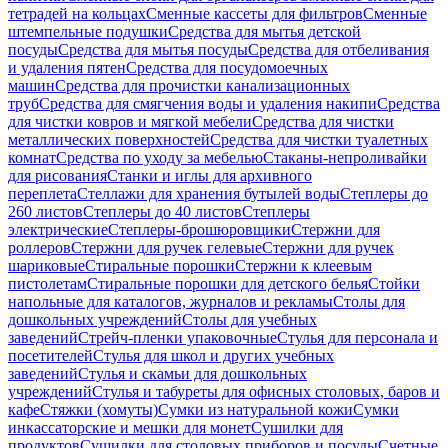
тетрадей на кольцах
Сменные кассеты для фильтров
Сменные
штемпельные подушки
Средства для мытья детской
посуды
Средства для мытья посуды
Средства для отбеливания
и удаления пятен
Средства для посудомоечных
машин
Средства для прочистки канализационных
труб
Средства для смягчения воды и удаления накипи
Средства
для чистки ковров и мягкой мебели
Средства для чистки
металлических поверхностей
Средства для чистки туалетных
комнат
Средства по уходу за мебелью
Стаканы-непроливайки
для рисования
Станки и иглы для архивного
переплета
Стеллажи для хранения бутылей воды
Степлеры до
260 листов
Степлеры до 40 листов
Степлеры
электрические
Степлеры-брошюровщики
Стержни для
роллеров
Стержни для ручек гелевые
Стержни для ручек
шариковые
Стиральные порошки
Стержни к клеевым
пистолетам
Стиральные порошки для детского белья
Стойки
напольные для каталогов, журналов и рекламы
Столы для
дошкольных учреждений
Столы для учебных
заведений
Стрейч-пленки упаковочные
Стулья для персонала и
посетителей
Стулья для школ и других учебных
заведений
Стулья и скамьи для дошкольных
учреждений
Стулья и табуреты для офисных столовых, баров и
кафе
Стяжки (хомуты)
Сумки из натуральной кожи
Сумки
инкассаторские и мешки для монет
Сушилки для
продуктов
Сушилки для столовых приборов и посуды
Счетные