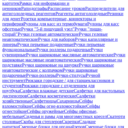
картотек
Рамки для информации и
ценников
Рапидографы
Расписание уроков
Распределители для
антигололедных реагентов
Реагенты антигололедные
Резинки
для денег
Розетки компьютерные, коннекторы и
периферия
Рулоны для касс из термобумаги
Рулоны для касс
офсетные
Ручки "5-й пишущий узел"
Ручки "пиши-
стирай"
Ручки гелевые автоматические
Ручки гелевые
неавтоматические
Ручки для наборов
Ручки капиллярные и
линеры
Ручки перьевые подарочные
Ручки перьевые
функциональные
Ручки роллеры подарочные
Ручки
сувенирные
Ручки шариковые масляные автоматические
Ручки
шариковые масляные неавтоматические
Ручки шариковые на
подставке
Ручки шариковые на шнурке
Ручки шариковые
неавтоматические с колпачком
Ручки шариковые
подарочные
Ручки-роллеры
Ручки-стилусы
Ручной
инструмент
Рюкзаки городские / для старшеклассников и
студентов
Рюкзаки городские с отделением для
ноутбука
Салфетки влажные детские
Салфетки для настольных
диспенсеров
Салфетки косметические
Салфетки
хозяйственные
Салфетницы
Сахарницы
Сейфы
взломостойкие
Сейфы огне-взломостойкие
Сейфы
огнестойкие
Сейфы оружейные
Сейфы офисные,
мебельные
Сиденья и рамы для многоместных кресел
Скатерти
столовые
Скобы для степлеров
Скрепки
Сладкие
напитки
Сменные блоки для органайзеров
Сменные блоки для