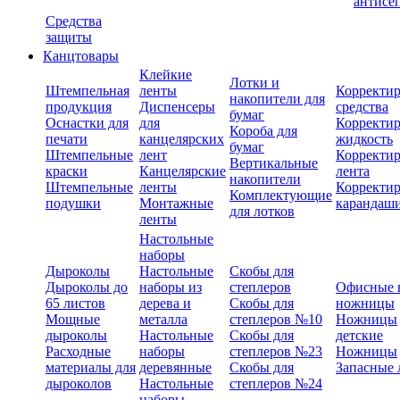
антисе
Средства
защиты
Канцтовары
Клейкие
Лотки и
Штемпельная
ленты
Корректи
накопители для
продукция
Диспенсеры
средства
бумаг
Оснастки для
для
Корректи
Короба для
печати
канцелярских
жидкость
бумаг
Штемпельные
лент
Корректи
Вертикальные
краски
Канцелярские
лента
накопители
Штемпельные
ленты
Корректи
Комплектующие
подушки
Монтажные
карандаш
для лотков
ленты
Настольные
наборы
Дыроколы
Настольные
Скобы для
Дыроколы до
наборы из
степлеров
Офисные 
65 листов
дерева и
Скобы для
ножницы
Мощные
металла
степлеров №10
Ножницы
дыроколы
Настольные
Скобы для
детские
Расходные
наборы
степлеров №23
Ножницы
материалы для
деревянные
Скобы для
Запасные 
дыроколов
Настольные
степлеров №24
наборы