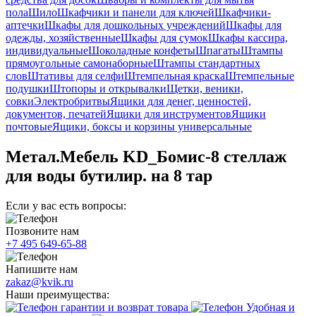
пола
Шило
Шкафчики и панели для ключей
Шкафчики-
аптечки
Шкафы для дошкольных учреждений
Шкафы для
одежды, хозяйственные
Шкафы для сумок
Шкафы кассира,
индивидуальные
Шоколадные конфеты
Шпагаты
Штампы
прямоугольные самонаборные
Штампы стандартных
слов
Штативы для селфи
Штемпельная краска
Штемпельные
подушки
Штопоры и открывалки
Щетки, веники,
совки
Электробритвы
Ящики для денег, ценностей,
документов, печатей
Ящики для инструментов
Ящики
почтовые
Ящики, боксы и корзины универсальные
Метал.Мебель KD_Бомис-8 стеллаж
для воды бутилир. на 8 тар
Если у вас есть вопросы:
Позвоните нам
+7 495 649-65-88
Напишите нам
zakaz@kvik.ru
Наши преимущества:
гарантии и возврат товара
Удобная и