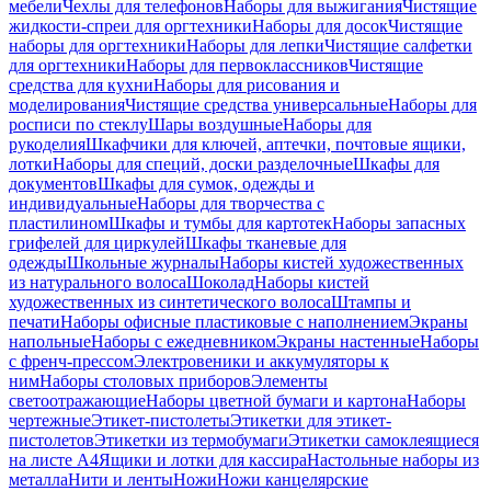
мебели
Чехлы для телефонов
Наборы для выжигания
Чистящие
жидкости-спреи для оргтехники
Наборы для досок
Чистящие
наборы для оргтехники
Наборы для лепки
Чистящие салфетки
для оргтехники
Наборы для первоклассников
Чистящие
средства для кухни
Наборы для рисования и
моделирования
Чистящие средства универсальные
Наборы для
росписи по стеклу
Шары воздушные
Наборы для
рукоделия
Шкафчики для ключей, аптечки, почтовые ящики,
лотки
Наборы для специй, доски разделочные
Шкафы для
документов
Шкафы для сумок, одежды и
индивидуальные
Наборы для творчества с
пластилином
Шкафы и тумбы для картотек
Наборы запасных
грифелей для циркулей
Шкафы тканевые для
одежды
Школьные журналы
Наборы кистей художественных
из натурального волоса
Шоколад
Наборы кистей
художественных из синтетического волоса
Штампы и
печати
Наборы офисные пластиковые с наполнением
Экраны
напольные
Наборы с ежедневником
Экраны настенные
Наборы
с френч-прессом
Электровеники и аккумуляторы к
ним
Наборы столовых приборов
Элементы
светоотражающие
Наборы цветной бумаги и картона
Наборы
чертежные
Этикет-пистолеты
Этикетки для этикет-
пистолетов
Этикетки из термобумаги
Этикетки самоклеящиеся
на листе А4
Ящики и лотки для кассира
Настольные наборы из
металла
Нити и ленты
Ножи
Ножи канцелярские