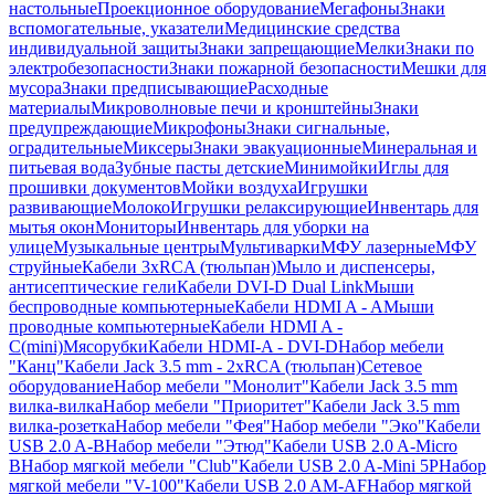
настольные
Проекционное оборудование
Мегафоны
Знаки
вспомогательные, указатели
Медицинские средства
индивидуальной защиты
Знаки запрещающие
Мелки
Знаки по
электробезопасности
Знаки пожарной безопасности
Мешки для
мусора
Знаки предписывающие
Расходные
материалы
Микроволновые печи и кронштейны
Знаки
предупреждающие
Микрофоны
Знаки сигнальные,
оградительные
Миксеры
Знаки эвакуационные
Минеральная и
питьевая вода
Зубные пасты детские
Минимойки
Иглы для
прошивки документов
Мойки воздуха
Игрушки
развивающие
Молоко
Игрушки релаксирующие
Инвентарь для
мытья окон
Мониторы
Инвентарь для уборки на
улице
Музыкальные центры
Мультиварки
МФУ лазерные
МФУ
струйные
Кабели 3xRCA (тюльпан)
Мыло и диспенсеры,
антисептические гели
Кабели DVI-D Dual Link
Мыши
беспроводные компьютерные
Кабели HDMI A - A
Мыши
проводные компьютерные
Кабели HDMI A -
C(mini)
Мясорубки
Кабели HDMI-A - DVI-D
Набор мебели
"Канц"
Кабели Jack 3.5 mm - 2xRCA (тюльпан)
Сетевое
оборудование
Набор мебели "Монолит"
Кабели Jack 3.5 mm
вилка-вилка
Набор мебели "Приоритет"
Кабели Jack 3.5 mm
вилка-розетка
Набор мебели "Фея"
Набор мебели "Эко"
Кабели
USB 2.0 A-B
Набор мебели "Этюд"
Кабели USB 2.0 A-Micro
B
Набор мягкой мебели "Club"
Кабели USB 2.0 A-Mini 5P
Набор
мягкой мебели "V-100"
Кабели USB 2.0 AM-AF
Набор мягкой