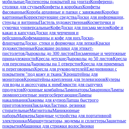
мобильные
Диспенсеры покрытий на унитаз
Конференц-
столики для стульев
Конфеты в коробках
Конфеты
фасованные
Короба архивные и папки с завязками
Коробки
картонные
Корректирующие средства
Доски для информации,
стенды и витрины
Пастель художественная
Косметички и
сумочки универсальные
Кофе
Доски для письма мелом
Кофе и
какао в капсулах
Доски для черчения и
рейсшины
Кофемашины и кофе для них
Доски-
флипчарты
Доски, стеки и формочки для лепки
Краски
художественные
Красящие ролики для этикет-
пистолетов
Дыроколы до 300 листов
Письменные и чертежные
принадлежности
Кресла детские
Дыроколы до 50 листов
Кресла
для персонала
Дыроколы на 1 отверстие
Кресла для приемных
и переговорных
Кресла для руководителей
Ежедневники с
покрытием "под кожу и ткань"
Кронштейны для
мониторов
Кронштейны-крепления для телевизоров
Кулеры
для воды и аксессуары к ним
Емкости для сыпучих
продуктов
Кухонные комбайны
Ламинаторы
Заварники
Лампы
люминесцентные энергосберегающие
Лампы
накаливания
Зажимы для купюр
Лапша быстрого
приготовления
Закладки
Ластики, резинки
стирательные
Магнитолы
Маникюрные
наборы
Маркеры
Зарядные устройства для портативной
электроники
Маршрутизаторы, модемы и сплиттеры
Защитные
покрытия
Машинки для стрижки волос
Звонки