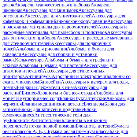
досок
Акварель художественная в наборах
Акварель
школьная
Аксессуары для минимоек
Аксессуары для
рисования
Аксессуары для уничтожителей
Аксессуары для
кофеварок и кофемашин
Банковское оборудование
Аксессуары
и расходные материалы для пароочистителей
Аксессуары и
расходные материалы для пылесосов и полотеров
Аксессуары
для оптических приборов
Аксессуары и расходные материалы
для стеклоочистителей
Аксессуары для подарочных
ножей
Альбомы для рисования
Альбомы и бумага для
акварели
Аксессуары для сборки и установки
рамок
Калькуляторы
Альбомы и бумага для графики и
эскизов
Альбомы и бумага для пастели
Аксессуары для
штампов и печатей
Аксессуары для этикеточных
принтеров
Антивирусы
Аэрогрили и электропечи
Баллоны со
сжатым воздухом
Батарейки
Аксессуары к кулерам для воды,
помпы
Бейджи и держатели к ним
Акссесуары для
растений
Бизнес-блокноты и бизнес-тетради
Альбомы для
монет и купюр
Бизнес-софт
Бланки бухгалтерские
Альбомы для
черчения
Бланки медицинские детские
Блендеры
Блоки для
записей
Блоки для записей в подставке
Блоки
самоклеящиеся
Антисептические гели для
рук
Блокноты
Антистеплеры
Блокноты в книжном
переплете
Аптечка первой помощи
Блокноты детские
Бумага
белая классов А, В, С
Бумага белая премиум класса
Баки для
мусора
Бумага для широкоформатной печати
Бандероли,