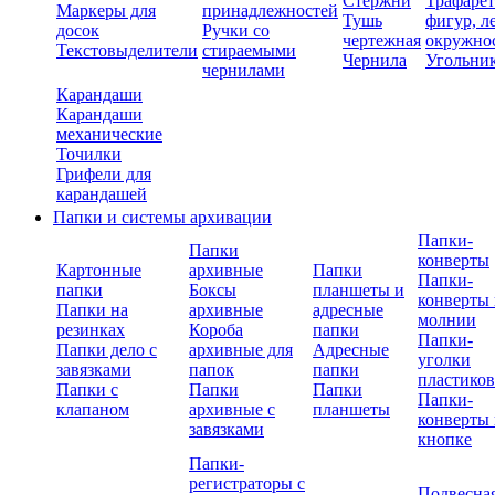
Стержни
Трафаре
Маркеры для
принадлежностей
Тушь
фигур, л
досок
Ручки со
чертежная
окружно
Текстовыделители
стираемыми
Чернила
Угольни
чернилами
Карандаши
Карандаши
механические
Точилки
Грифели для
карандашей
Папки и системы архивации
Папки-
Папки
конверты
Картонные
архивные
Папки
Папки-
папки
Боксы
планшеты и
конверты 
Папки на
архивные
адресные
молнии
резинках
Короба
папки
Папки-
Папки дело с
архивные для
Адресные
уголки
завязками
папок
папки
пластико
Папки с
Папки
Папки
Папки-
клапаном
архивные с
планшеты
конверты 
завязками
кнопке
Папки-
регистраторы с
Подвесна