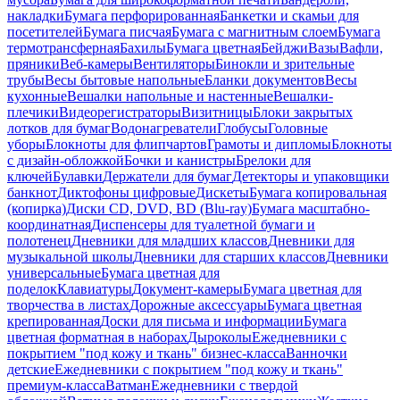
накладки
Бумага перфорированная
Банкетки и скамьи для
посетителей
Бумага писчая
Бумага с магнитным слоем
Бумага
термотрансферная
Бахилы
Бумага цветная
Бейджи
Вазы
Вафли,
пряники
Веб-камеры
Вентиляторы
Бинокли и зрительные
трубы
Весы бытовые напольные
Бланки документов
Весы
кухонные
Вешалки напольные и настенные
Вешалки-
плечики
Видеорегистраторы
Визитницы
Блоки закрытых
лотков для бумаг
Водонагреватели
Глобусы
Головные
уборы
Блокноты для флипчартов
Грамоты и дипломы
Блокноты
с дизайн-обложкой
Бочки и канистры
Брелоки для
ключей
Булавки
Держатели для бумаг
Детекторы и упаковщики
банкнот
Диктофоны цифровые
Дискеты
Бумага копировальная
(копирка)
Диски CD, DVD, BD (Blu-ray)
Бумага масштабно-
координатная
Диспенсеры для туалетной бумаги и
полотенец
Дневники для младших классов
Дневники для
музыкальной школы
Дневники для старших классов
Дневники
универсальные
Бумага цветная для
поделок
Клавиатуры
Документ-камеры
Бумага цветная для
творчества в листах
Дорожные аксессуары
Бумага цветная
крепированная
Доски для письма и информации
Бумага
цветная форматная в наборах
Дыроколы
Ежедневники с
покрытием "под кожу и ткань" бизнес-класса
Ванночки
детские
Ежедневники с покрытием "под кожу и ткань"
премиум-класса
Ватман
Ежедневники с твердой