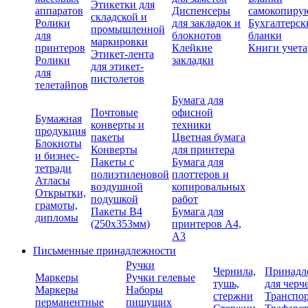
Этикетки для
аппаратов
Диспенсеры
самокопиру
складской и
Ролики
для закладок и
Бухгалтерск
промышленной
для
блокнотов
бланки
маркировки
принтеров
Клейкие
Книги учета
Этикет-лента
Ролики
закладки
для этикет-
для
пистолетов
телетайпов
Бумага для
Почтовые
офисной
Бумажная
конверты и
техники
продукция
пакеты
Цветная бумага
Блокноты
Конверты
для принтера
и бизнес-
Пакеты с
Бумага для
тетради
полиэтиленовой
плоттеров и
Атласы
воздушной
копировальных
Открытки,
подушкой
работ
грамоты,
Пакеты В4
Бумага для
дипломы
(250х353мм)
принтеров А4,
А3
Письменные принадлежности
Ручки
Чернила,
Принадл
Маркеры
Ручки гелевые
тушь,
для черч
Маркеры
Наборы
стержни
Транспо
перманентные
пишущих