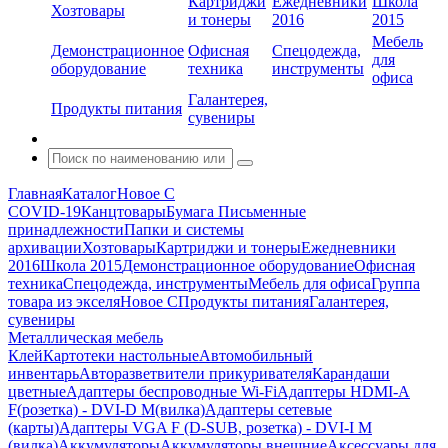
Картриджи
Ежедневники
Школа
Хозтовары
и тонеры
2016
2015
Мебель
Демонстрационное
Офисная
Спецодежда,
для
оборудование
техника
инструменты
офиса
Галантерея,
Продукты питания
сувениры
Главная
Каталог
Новое С
COVID-19
Канцтовары
Бумага
Письменные
принадлежности
Папки и системы
архивации
Хозтовары
Картриджи и тонеры
Ежедневники
2016
Школа 2015
Демонстрационное оборудование
Офисная
техника
Спецодежда, инструменты
Мебель для офиса
Группа
товара из экселя
Новое С
Продукты питания
Галантерея,
сувениры
Металлическая мебель
Клей
Картотеки настольные
Автомобильный
инвентарь
Авторазветвители прикуривателя
Карандаши
цветные
Адаптеры беспроводные Wi-Fi
Адаптеры HDMI-A
F(розетка) - DVI-D M(вилка)
Адаптеры сетевые
(карты)
Адаптеры VGA F (D-SUB, розетка) - DVI-I M
(вилка)
Аккумуляторы
Аккумуляторы внешние
Аксессуары для