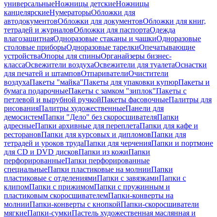
универсальные
Ножницы детские
Ножницы
канцелярские
Нумераторы
Обложки для
автодокументов
Обложки для документов
Обложки для книг,
тетрадей и журналов
Обложки для паспорта
Одежда
влагозащитная
Одноразовые стаканы и чашки
Одноразовые
столовые приборы
Одноразовые тарелки
Опечатывающие
устройства
Опоры для спины
Органайзеры бизнес-
класса
Освежители воздуха
Освежители для туалета
Оснастки
для печатей и штампов
Отпариватели
Очистители
воздуха
Пакеты "майка"
Пакеты для упаковки купюр
Пакеты и
бумага подарочные
Пакеты с замком "зиплок"
Пакеты с
петлевой и вырубной ручкой
Пакеты фасовочные
Палитры для
рисования
Палитры художественные
Панели для
демосистем
Папки "Дело" без скоросшивателя
Папки
адресные
Папки архивные для переплета
Папки для кафе и
ресторанов
Папки для курсовых и дипломов
Папки для
тетрадей и уроков труда
Папки для черчения
Папки и портмоне
для CD и DVD дисков
Папки из кожи
Папки
перфорированные
Папки перфорированные
специальные
Папки пластиковые на молнии
Папки
пластиковые с отделениями
Папки с завязками
Папки с
клипом
Папки с прижимом
Папки с пружинным и
пластиковым скоросшивателем
Папки-конверты на
молнии
Папки-конверты с кнопкой
Папки-скоросшиватели
мягкие
Папки-сумки
Пастель художественная маслянная и