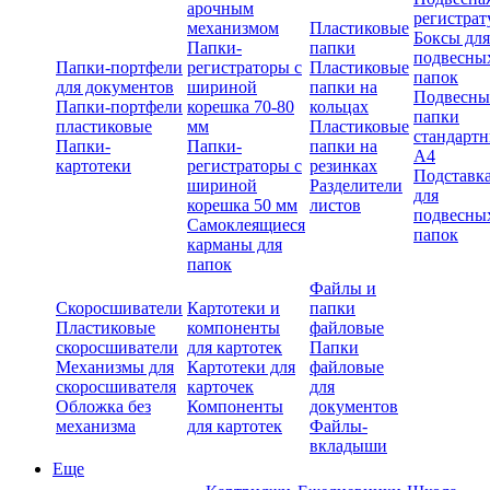
арочным
регистрат
механизмом
Пластиковые
Боксы для
Папки-
папки
подвесны
Папки-портфели
регистраторы с
Пластиковые
папок
для документов
шириной
папки на
Подвесны
Папки-портфели
корешка 70-80
кольцах
папки
пластиковые
мм
Пластиковые
стандарт
Папки-
Папки-
папки на
А4
картотеки
регистраторы с
резинках
Подставк
шириной
Разделители
для
корешка 50 мм
листов
подвесны
Самоклеящиеся
папок
карманы для
папок
Файлы и
Скоросшиватели
Картотеки и
папки
Пластиковые
компоненты
файловые
скоросшиватели
для картотек
Папки
Механизмы для
Картотеки для
файловые
скоросшивателя
карточек
для
Обложка без
Компоненты
документов
механизма
для картотек
Файлы-
вкладыши
Еще