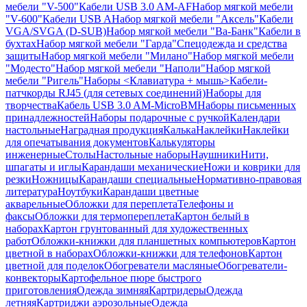
мебели "V-500"
Кабели USB 3.0 AM-AF
Набор мягкой мебели
"V-600"
Кабели USB A
Набор мягкой мебели "Аксель"
Кабели
VGA/SVGA (D-SUB)
Набор мягкой мебели "Ва-Банк"
Кабели в
бухтах
Набор мягкой мебели "Гарда"
Спецодежда и средства
защиты
Набор мягкой мебели "Милано"
Набор мягкой мебели
"Модесто"
Набор мягкой мебели "Наполи"
Набор мягкой
мебели "Ригель"
Наборы <Клавиатура + мышь>
Кабели-
патчкорды RJ45 (для сетевых соединений)
Наборы для
творчества
Кабель USB 3.0 AM-MicroBM
Наборы письменных
принадлежностей
Наборы подарочные с ручкой
Календари
настольные
Наградная продукция
Калька
Наклейки
Наклейки
для опечатывания документов
Калькуляторы
инженерные
Столы
Настольные наборы
Наушники
Нити,
шпагаты и иглы
Карандаши механические
Ножи и коврики для
резки
Ножницы
Карандаши специальные
Нормативно-правовая
литература
Ноутбуки
Карандаши цветные
акварельные
Обложки для переплета
Телефоны и
факсы
Обложки для термопереплета
Картон белый в
наборах
Картон грунтованный для художественных
работ
Обложки-книжки для планшетных компьютеров
Картон
цветной в наборах
Обложки-книжки для телефонов
Картон
цветной для поделок
Обогреватели масляные
Обогреватели-
конвекторы
Картофельное пюре быстрого
приготовления
Одежда зимняя
Картридеры
Одежда
летняя
Картриджи аэрозольные
Одежда