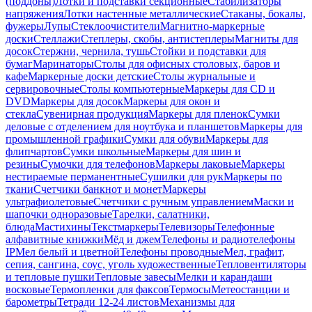
(поддоны)
Лотки и подставки секционные
Стабилизаторы
напряжения
Лотки настенные металлические
Стаканы, бокалы,
фужеры
Лупы
Стеклоочистители
Магнитно-маркерные
доски
Стеллажи
Степлеры, скобы, антистеплеры
Магниты для
досок
Стержни, чернила, тушь
Стойки и подставки для
бумаг
Маринаторы
Столы для офисных столовых, баров и
кафе
Маркерные доски детские
Столы журнальные и
сервировочные
Столы компьютерные
Маркеры для CD и
DVD
Маркеры для досок
Маркеры для окон и
стекла
Сувенирная продукция
Маркеры для пленок
Сумки
деловые с отделением для ноутбука и планшетов
Маркеры для
промышленной графики
Сумки для обуви
Маркеры для
флипчартов
Сумки школьные
Маркеры для шин и
резины
Сумочки для телефонов
Маркеры лаковые
Маркеры
нестираемые перманентные
Сушилки для рук
Маркеры по
ткани
Счетчики банкнот и монет
Маркеры
ультрафиолетовые
Счетчики с ручным управлением
Маски и
шапочки одноразовые
Тарелки, салатники,
блюда
Мастихины
Текстмаркеры
Телевизоры
Телефонные
алфавитные книжки
Мёд и джем
Телефоны и радиотелефоны
IP
Мел белый и цветной
Телефоны проводные
Мел, графит,
сепия, сангина, соус, уголь художественные
Тепловентиляторы
и тепловые пушки
Тепловые завесы
Мелки и карандаши
восковые
Термопленки для факсов
Термосы
Метеостанции и
барометры
Тетради 12-24 листов
Механизмы для