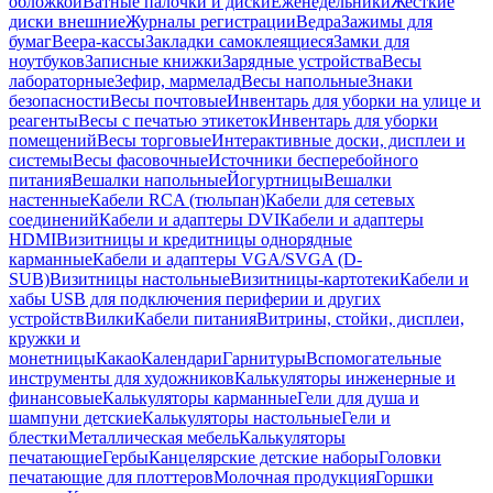
обложкой
Ватные палочки и диски
Еженедельники
Жесткие
диски внешние
Журналы регистрации
Ведра
Зажимы для
бумаг
Веера-кассы
Закладки самоклеящиеся
Замки для
ноутбуков
Записные книжки
Зарядные устройства
Весы
лабораторные
Зефир, мармелад
Весы напольные
Знаки
безопасности
Весы почтовые
Инвентарь для уборки на улице и
реагенты
Весы с печатью этикеток
Инвентарь для уборки
помещений
Весы торговые
Интерактивные доски, дисплеи и
системы
Весы фасовочные
Источники бесперебойного
питания
Вешалки напольные
Йогуртницы
Вешалки
настенные
Кабели RCA (тюльпан)
Кабели для сетевых
соединений
Кабели и адаптеры DVI
Кабели и адаптеры
HDMI
Визитницы и кредитницы однорядные
карманные
Кабели и адаптеры VGA/SVGA (D-
SUB)
Визитницы настольные
Визитницы-картотеки
Кабели и
хабы USB для подключения периферии и других
устройств
Вилки
Кабели питания
Витрины, стойки, дисплеи,
кружки и
монетницы
Какао
Календари
Гарнитуры
Вспомогательные
инструменты для художников
Калькуляторы инженерные и
финансовые
Калькуляторы карманные
Гели для душа и
шампуни детские
Калькуляторы настольные
Гели и
блестки
Металлическая мебель
Калькуляторы
печатающие
Гербы
Канцелярские детские наборы
Головки
печатающие для плоттеров
Молочная продукция
Горшки