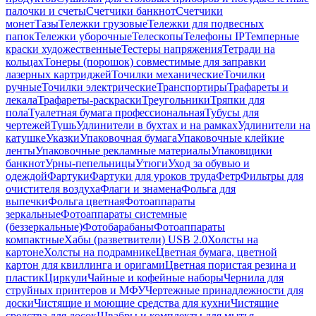
палочки и счеты
Счетчики банкнот
Счетчики
монет
Тазы
Тележки грузовые
Тележки для подвесных
папок
Тележки уборочные
Телескопы
Телефоны IP
Темперные
краски художественные
Тестеры напряжения
Тетради на
кольцах
Тонеры (порошок) совместимые для заправки
лазерных картриджей
Точилки механические
Точилки
ручные
Точилки электрические
Транспортиры
Трафареты и
лекала
Трафареты-раскраски
Треугольники
Тряпки для
пола
Туалетная бумага профессиональная
Тубусы для
чертежей
Тушь
Удлинители в бухтах и на рамках
Удлинители на
катушке
Указки
Упаковочная бумага
Упаковочные клейкие
ленты
Упаковочные рекламные материалы
Упаковщики
банкнот
Урны-пепельницы
Утюги
Уход за обувью и
одеждой
Фартуки
Фартуки для уроков труда
Фетр
Фильтры для
очистителя воздуха
Флаги и знамена
Фольга для
выпечки
Фольга цветная
Фотоаппараты
зеркальные
Фотоаппараты системные
(беззеркальные)
Фотобарабаны
Фотоаппараты
компактные
Хабы (разветвители) USB 2.0
Холсты на
картоне
Холсты на подрамнике
Цветная бумага, цветной
картон для квиллинга и оригами
Цветная пористая резина и
пластик
Циркули
Чайные и кофейные наборы
Чернила для
струйных принтеров и МФУ
Чертежные принадлежности для
доски
Чистящие и моющие средства для кухни
Чистящие
средства для досок
Швабры и комплекты для мытья