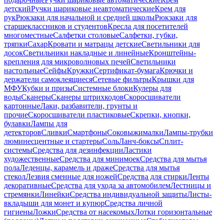
детский
Ручки шариковые неавтоматические
Крем для
рук
Рюкзаки для начальной и средней школы
Рюкзаки для
старшеклассников и студентов
Кресла для посетителей
многоместные
Салфетки столовые
Салфетки, губки,
тряпки
Сахар
Кровати и матрацы детские
Светильники для
досок
Светильники накладные и линейные
Кронштейны-
крепления для микроволновых печей
Светильники
настольные
Сейфы
Кружки
Сертификат-бумага
Крючки и
держатели самоклеящиеся
Сетевые фильтры
Крышки для
МФУ
Кубки и призы
Системные блоки
Кулеры для
воды
Сканеры
Сканеры штрихкодов
Скоросшиватели
картонные
Лаки, разбавители, грунты и
прочие
Скоросшиватели пластиковые
Скрепки, кнопки,
булавки
Лампы для
детекторов
Сливки
Смартфоны
Соковыжималки
Лампы-трубки
люминесцентные и стартеры
Соль
Ланч-боксы
Сплит-
системы
Средства для дезинфекции
Ластики
художественные
Средства для минимоек
Средства для мытья
пола
Леденцы, карамель и драже
Средства для мытья
стекол
Лезвия сменные для ножей
Средства для стирки
Ленты
декоративные
Средства для ухода за автомобилем
Лестницы и
стремянки
Линейки
Средства индивидуальной защиты
Листы-
вкладыши для монет и купюр
Средства личной
гигиены
Ложки
Средства от насекомых
Лотки горизонтальные