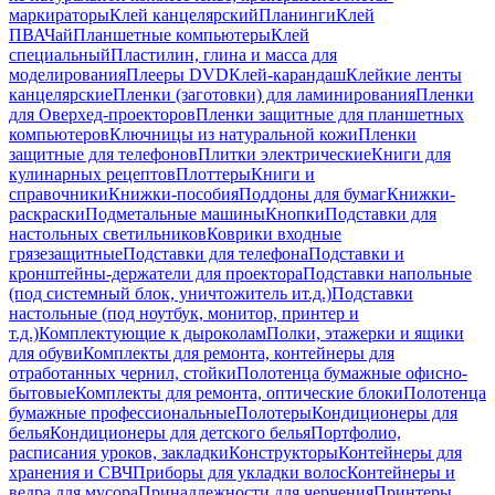
маркираторы
Клей канцелярский
Планинги
Клей
ПВА
Чай
Планшетные компьютеры
Клей
специальный
Пластилин, глина и масса для
моделирования
Плееры DVD
Клей-карандаш
Клейкие ленты
канцелярские
Пленки (заготовки) для ламинирования
Пленки
для Оверхед-проекторов
Пленки защитные для планшетных
компьютеров
Ключницы из натуральной кожи
Пленки
защитные для телефонов
Плитки электрические
Книги для
кулинарных рецептов
Плоттеры
Книги и
справочники
Книжки-пособия
Поддоны для бумаг
Книжки-
раскраски
Подметальные машины
Кнопки
Подставки для
настольных светильников
Коврики входные
грязезащитные
Подставки для телефона
Подставки и
кронштейны-держатели для проектора
Подставки напольные
(под системный блок, уничтожитель ит.д.)
Подставки
настольные (под ноутбук, монитор, принтер и
т.д.)
Комплектующие к дыроколам
Полки, этажерки и ящики
для обуви
Комплекты для ремонта, контейнеры для
отработанных чернил, стойки
Полотенца бумажные офисно-
бытовые
Комплекты для ремонта, оптические блоки
Полотенца
бумажные профессиональные
Полотеры
Кондиционеры для
белья
Кондиционеры для детского белья
Портфолио,
расписания уроков, закладки
Конструкторы
Контейнеры для
хранения и СВЧ
Приборы для укладки волос
Контейнеры и
ведра для мусора
Принадлежности для черчения
Принтеры