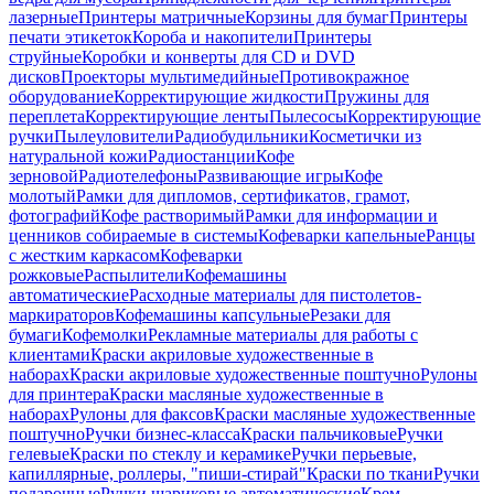
лазерные
Принтеры матричные
Корзины для бумаг
Принтеры
печати этикеток
Короба и накопители
Принтеры
струйные
Коробки и конверты для CD и DVD
дисков
Проекторы мультимедийные
Противокражное
оборудование
Корректирующие жидкости
Пружины для
переплета
Корректирующие ленты
Пылесосы
Корректирующие
ручки
Пылеуловители
Радиобудильники
Косметички из
натуральной кожи
Радиостанции
Кофе
зерновой
Радиотелефоны
Развивающие игры
Кофе
молотый
Рамки для дипломов, сертификатов, грамот,
фотографий
Кофе растворимый
Рамки для информации и
ценников собираемые в системы
Кофеварки капельные
Ранцы
с жестким каркасом
Кофеварки
рожковые
Распылители
Кофемашины
автоматические
Расходные материалы для пистолетов-
маркираторов
Кофемашины капсульные
Резаки для
бумаги
Кофемолки
Рекламные материалы для работы с
клиентами
Краски акриловые художественные в
наборах
Краски акриловые художественные поштучно
Рулоны
для принтера
Краски масляные художественные в
наборах
Рулоны для факсов
Краски масляные художественные
поштучно
Ручки бизнес-класса
Краски пальчиковые
Ручки
гелевые
Краски по стеклу и керамике
Ручки перьевые,
капиллярные, роллеры, "пиши-стирай"
Краски по ткани
Ручки
подарочные
Ручки шариковые автоматические
Крем