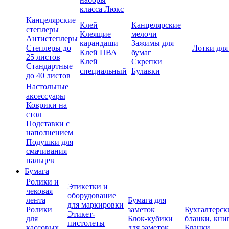
класса Люкс
Канцелярские
Клей
Канцелярские
степлеры
Клеящие
мелочи
Антистеплеры
карандаши
Зажимы для
Степлеры до
Лотки для
Клей ПВА
бумаг
25 листов
Клей
Скрепки
Стандартные
специальный
Булавки
до 40 листов
Настольные
аксессуары
Коврики на
стол
Подставки с
наполнением
Подушки для
смачивания
пальцев
Бумага
Ролики и
Этикетки и
чековая
оборудование
лента
Бумага для
для маркировки
Ролики
заметок
Бухгалтерск
Этикет-
для
Блок-кубики
бланки, кни
пистолеты
кассовых
для заметок
Бланки