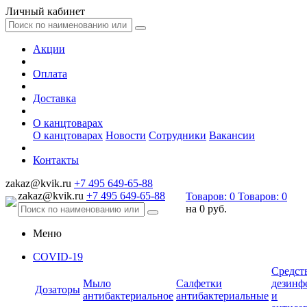
Личный кабинет
Акции
Оплата
Доставка
О канцтоварах
О канцтоварах
Новости
Сотрудники
Вакансии
Контакты
zakaz@kvik.ru
+7 495 649-65-88
zakaz@kvik.ru
+7 495 649-65-88
Товаров:
0
Товаров:
0
на
0 руб.
Меню
COVID-19
Средст
Мыло
Салфетки
дезинф
Дозаторы
антибактериальное
антибактериальные
и