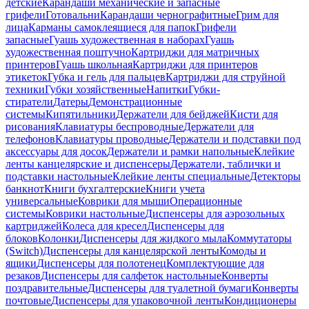
детские
Карандаши механические и запасные
грифели
Готовальни
Карандаши чернографитные
Грим для
лица
Карманы самоклеящиеся для папок
Грифели
запасные
Гуашь художественная в наборах
Гуашь
художественная поштучно
Картриджи для матричных
принтеров
Гуашь школьная
Картриджи для принтеров
этикеток
Губка и гель для пальцев
Картриджи для струйной
техники
Губки хозяйственные
Напитки
Губки-
стиратели
Датеры
Демонстрационные
системы
Кипятильники
Держатели для бейджей
Кисти для
рисования
Клавиатуры беспроводные
Держатели для
телефонов
Клавиатуры проводные
Держатели и подставки под
аксессуары для досок
Держатели и рамки напольные
Клейкие
ленты канцелярские и диспенсеры
Держатели, таблички и
подставки настольные
Клейкие ленты специальные
Детекторы
банкнот
Книги бухгалтерские
Книги учета
универсальные
Коврики для мыши
Операционные
системы
Коврики настольные
Диспенсеры для аэрозольных
картриджей
Колеса для кресел
Диспенсеры для
блоков
Колонки
Диспенсеры для жидкого мыла
Коммутаторы
(Switch)
Диспенсеры для канцелярской ленты
Комоды и
ящики
Диспенсеры для полотенец
Комплектующие для
резаков
Диспенсеры для салфеток настольные
Конверты
поздравительные
Диспенсеры для туалетной бумаги
Конверты
почтовые
Диспенсеры для упаковочной ленты
Кондиционеры