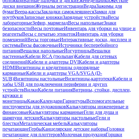
обложкой
Ватные палочки и диски
Еженедельники
Жесткие
диски внешние
Журналы регистрации
Ведра
Зажимы для
бумаг
Веера-кассы
Закладки самоклеящиеся
Замки для
ноутбуков
Записные книжки
Зарядные устройства
Весы
лабораторные
Зефир, мармелад
Весы напольные
Знаки
безопасности
Весы почтовые
Инвентарь для уборки на улице и
реагенты
Весы с печатью этикеток
Инвентарь для уборки
помещений
Весы торговые
Интерактивные доски, дисплеи и
системы
Весы фасовочные
Источники бесперебойного
питания
Вешалки напольные
Йогуртницы
Вешалки
настенные
Кабели RCA (тюльпан)
Кабели для сетевых
соединений
Кабели и адаптеры DVI
Кабели и адаптеры
HDMI
Визитницы и кредитницы однорядные
карманные
Кабели и адаптеры VGA/SVGA (D-
SUB)
Визитницы настольные
Визитницы-картотеки
Кабели и
хабы USB для подключения периферии и других
устройств
Вилки
Кабели питания
Витрины, стойки, дисплеи,
кружки и
монетницы
Какао
Календари
Гарнитуры
Вспомогательные
инструменты для художников
Калькуляторы инженерные и
финансовые
Калькуляторы карманные
Гели для душа и
шампуни детские
Калькуляторы настольные
Гели и
блестки
Металлическая мебель
Калькуляторы
печатающие
Гербы
Канцелярские детские наборы
Головки
печатающие для плоттеров
Молочная продукция
Горшки