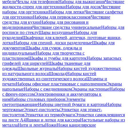
мебели
Чехлы для телефонов
Наборы для выжигания
Чистящие
жидкости-спреи для оргтехники
Наборы для досок
Чистящие
наборы для оргтехники
Наборы для лепки
Чистящие салфетки
для оргтехники
Наборы для первоклассников
Чистящие
средства для кухни
Наборы для рисования и
моделирования
Чистящие средства универсальные
Наборы для
росписи по стеклу
Шары воздушные
Наборы для
рукоделия
Шкафчики для ключей, аптечки, почтовые ящики,
лотки
Наборы для специй, доски разделочные
Шкафы для
документов
Шкафы для сумок, одежды и
индивидуальные
Наборы для творчества с
пластилином
Шкафы и тумбы для картотек
Наборы запасных
грифелей для циркулей
Шкафы тканевые для
одежды
Школьные журналы
Наборы кистей художественных
из натурального волоса
Шоколад
Наборы кистей
художественных из синтетического волоса
Штампы и
печати
Наборы офисные пластиковые с наполнением
Экраны
напольные
Наборы с ежедневником
Экраны настенные
Наборы
с френч-прессом
Электровеники и аккумуляторы к
ним
Наборы столовых приборов
Элементы
светоотражающие
Наборы цветной бумаги и картона
Наборы
чертежные
Этикет-пистолеты
Этикетки для этикет-
пистолетов
Этикетки из термобумаги
Этикетки самоклеящиеся
на листе А4
Ящики и лотки для кассира
Настольные наборы из
металла
Нити и ленты
Ножи
Ножи канцелярские