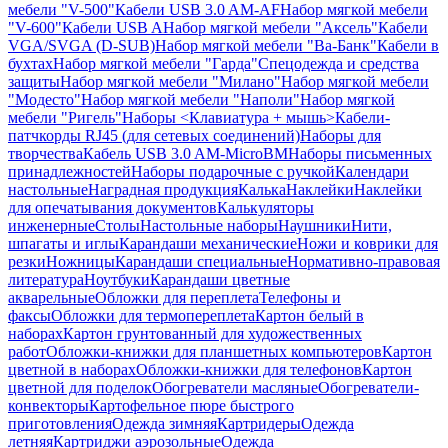
мебели "V-500"
Кабели USB 3.0 AM-AF
Набор мягкой мебели
"V-600"
Кабели USB A
Набор мягкой мебели "Аксель"
Кабели
VGA/SVGA (D-SUB)
Набор мягкой мебели "Ва-Банк"
Кабели в
бухтах
Набор мягкой мебели "Гарда"
Спецодежда и средства
защиты
Набор мягкой мебели "Милано"
Набор мягкой мебели
"Модесто"
Набор мягкой мебели "Наполи"
Набор мягкой
мебели "Ригель"
Наборы <Клавиатура + мышь>
Кабели-
патчкорды RJ45 (для сетевых соединений)
Наборы для
творчества
Кабель USB 3.0 AM-MicroBM
Наборы письменных
принадлежностей
Наборы подарочные с ручкой
Календари
настольные
Наградная продукция
Калька
Наклейки
Наклейки
для опечатывания документов
Калькуляторы
инженерные
Столы
Настольные наборы
Наушники
Нити,
шпагаты и иглы
Карандаши механические
Ножи и коврики для
резки
Ножницы
Карандаши специальные
Нормативно-правовая
литература
Ноутбуки
Карандаши цветные
акварельные
Обложки для переплета
Телефоны и
факсы
Обложки для термопереплета
Картон белый в
наборах
Картон грунтованный для художественных
работ
Обложки-книжки для планшетных компьютеров
Картон
цветной в наборах
Обложки-книжки для телефонов
Картон
цветной для поделок
Обогреватели масляные
Обогреватели-
конвекторы
Картофельное пюре быстрого
приготовления
Одежда зимняя
Картридеры
Одежда
летняя
Картриджи аэрозольные
Одежда