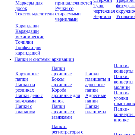
Стержни
Трафаре
Маркеры для
принадлежностей
Тушь
фигур, л
досок
Ручки со
чертежная
окружно
Текстовыделители
стираемыми
Чернила
Угольни
чернилами
Карандаши
Карандаши
механические
Точилки
Грифели для
карандашей
Папки и системы архивации
Папки-
Папки
конверты
Картонные
архивные
Папки
Папки-
папки
Боксы
планшеты и
конверты 
Папки на
архивные
адресные
молнии
резинках
Короба
папки
Папки-
Папки дело с
архивные для
Адресные
уголки
завязками
папок
папки
пластико
Папки с
Папки
Папки
Папки-
клапаном
архивные с
планшеты
конверты 
завязками
кнопке
Папки-
регистраторы с
Подвесна