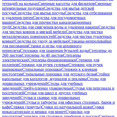
тетрадей на кольцах
Сменные кассеты для фильтров
Сменные
штемпельные подушки
Средства для мытья детской
посуды
Средства для мытья посуды
Средства для отбеливания
и удаления пятен
Средства для посудомоечных
машин
Средства для прочистки канализационных
труб
Средства для смягчения воды и удаления накипи
Средства
для чистки ковров и мягкой мебели
Средства для чистки
металлических поверхностей
Средства для чистки туалетных
комнат
Средства по уходу за мебелью
Стаканы-непроливайки
для рисования
Станки и иглы для архивного
переплета
Стеллажи для хранения бутылей воды
Степлеры до
260 листов
Степлеры до 40 листов
Степлеры
электрические
Степлеры-брошюровщики
Стержни для
роллеров
Стержни для ручек гелевые
Стержни для ручек
шариковые
Стиральные порошки
Стержни к клеевым
пистолетам
Стиральные порошки для детского белья
Стойки
напольные для каталогов, журналов и рекламы
Столы для
дошкольных учреждений
Столы для учебных
заведений
Стрейч-пленки упаковочные
Стулья для персонала и
посетителей
Стулья для школ и других учебных
заведений
Стулья и скамьи для дошкольных
учреждений
Стулья и табуреты для офисных столовых, баров и
кафе
Стяжки (хомуты)
Сумки из натуральной кожи
Сумки
инкассаторские и мешки для монет
Сушилки для
продуктов
Сушилки для столовых приборов и посуды
Счетные