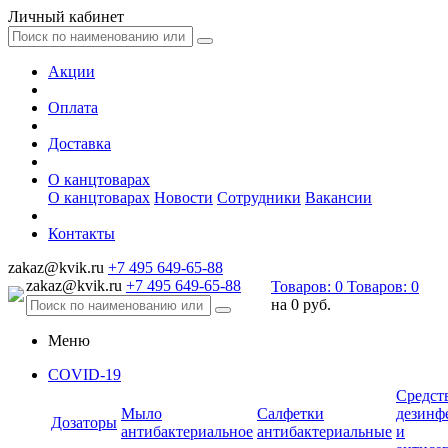
Личный кабинет
Акции
Оплата
Доставка
О канцтоварах
О канцтоварах
Новости
Сотрудники
Вакансии
Контакты
zakaz@kvik.ru
+7 495 649-65-88
zakaz@kvik.ru
+7 495 649-65-88
Товаров:
0
Товаров:
0
на
0 руб.
Меню
COVID-19
Средст
Мыло
Салфетки
дезинф
Дозаторы
антибактериальное
антибактериальные
и