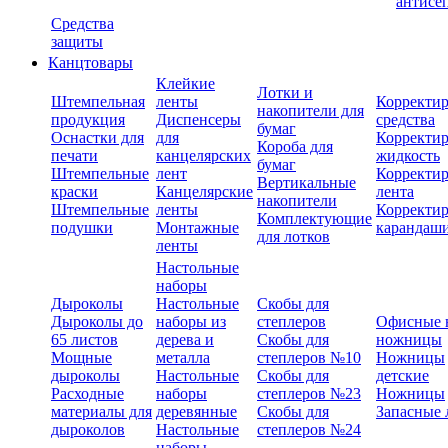
антисе
Средства
защиты
Канцтовары
Клейкие
Лотки и
Штемпельная
ленты
Корректи
накопители для
продукция
Диспенсеры
средства
бумаг
Оснастки для
для
Корректи
Короба для
печати
канцелярских
жидкость
бумаг
Штемпельные
лент
Корректи
Вертикальные
краски
Канцелярские
лента
накопители
Штемпельные
ленты
Корректи
Комплектующие
подушки
Монтажные
карандаш
для лотков
ленты
Настольные
наборы
Дыроколы
Настольные
Скобы для
Дыроколы до
наборы из
степлеров
Офисные 
65 листов
дерева и
Скобы для
ножницы
Мощные
металла
степлеров №10
Ножницы
дыроколы
Настольные
Скобы для
детские
Расходные
наборы
степлеров №23
Ножницы
материалы для
деревянные
Скобы для
Запасные 
дыроколов
Настольные
степлеров №24
наборы