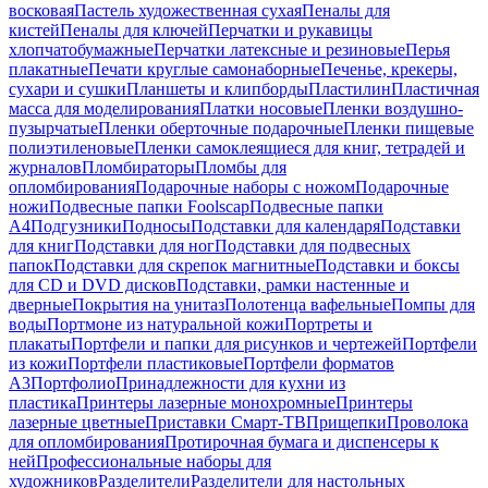
восковая
Пастель художественная сухая
Пеналы для
кистей
Пеналы для ключей
Перчатки и рукавицы
хлопчатобумажные
Перчатки латексные и резиновые
Перья
плакатные
Печати круглые самонаборные
Печенье, крекеры,
сухари и сушки
Планшеты и клипборды
Пластилин
Пластичная
масса для моделирования
Платки носовые
Пленки воздушно-
пузырчатые
Пленки оберточные подарочные
Пленки пищевые
полиэтиленовые
Пленки самоклеящиеся для книг, тетрадей и
журналов
Пломбираторы
Пломбы для
опломбирования
Подарочные наборы с ножом
Подарочные
ножи
Подвесные папки Foolscap
Подвесные папки
А4
Подгузники
Подносы
Подставки для календаря
Подставки
для книг
Подставки для ног
Подставки для подвесных
папок
Подставки для скрепок магнитные
Подставки и боксы
для CD и DVD дисков
Подставки, рамки настенные и
дверные
Покрытия на унитаз
Полотенца вафельные
Помпы для
воды
Портмоне из натуральной кожи
Портреты и
плакаты
Портфели и папки для рисунков и чертежей
Портфели
из кожи
Портфели пластиковые
Портфели форматов
А3
Портфолио
Принадлежности для кухни из
пластика
Принтеры лазерные монохромные
Принтеры
лазерные цветные
Приставки Смарт-ТВ
Прищепки
Проволока
для опломбирования
Протирочная бумага и диспенсеры к
ней
Профессиональные наборы для
художников
Разделители
Разделители для настольных