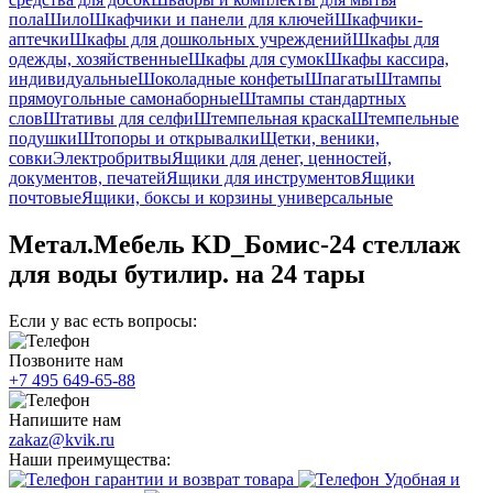
пола
Шило
Шкафчики и панели для ключей
Шкафчики-
аптечки
Шкафы для дошкольных учреждений
Шкафы для
одежды, хозяйственные
Шкафы для сумок
Шкафы кассира,
индивидуальные
Шоколадные конфеты
Шпагаты
Штампы
прямоугольные самонаборные
Штампы стандартных
слов
Штативы для селфи
Штемпельная краска
Штемпельные
подушки
Штопоры и открывалки
Щетки, веники,
совки
Электробритвы
Ящики для денег, ценностей,
документов, печатей
Ящики для инструментов
Ящики
почтовые
Ящики, боксы и корзины универсальные
Метал.Мебель KD_Бомис-24 стеллаж
для воды бутилир. на 24 тары
Если у вас есть вопросы:
Позвоните нам
+7 495 649-65-88
Напишите нам
zakaz@kvik.ru
Наши преимущества:
гарантии и возврат товара
Удобная и