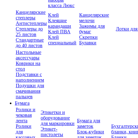
класса Люкс
Канцелярские
Клей
Канцелярские
степлеры
Клеящие
мелочи
Антистеплеры
карандаши
Зажимы для
Степлеры до
Лотки для
Клей ПВА
бумаг
25 листов
Клей
Скрепки
Стандартные
специальный
Булавки
до 40 листов
Настольные
аксессуары
Коврики на
стол
Подставки с
наполнением
Подушки для
смачивания
пальцев
Бумага
Ролики и
Этикетки и
чековая
оборудование
лента
Бумага для
для маркировки
Ролики
заметок
Бухгалтерск
Этикет-
для
Блок-кубики
бланки, кни
пистолеты
кассовых
для заметок
Бланки