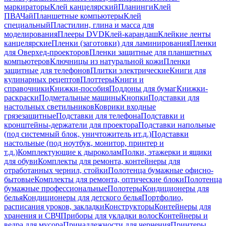
маркираторы
Клей канцелярский
Планинги
Клей
ПВА
Чай
Планшетные компьютеры
Клей
специальный
Пластилин, глина и масса для
моделирования
Плееры DVD
Клей-карандаш
Клейкие ленты
канцелярские
Пленки (заготовки) для ламинирования
Пленки
для Оверхед-проекторов
Пленки защитные для планшетных
компьютеров
Ключницы из натуральной кожи
Пленки
защитные для телефонов
Плитки электрические
Книги для
кулинарных рецептов
Плоттеры
Книги и
справочники
Книжки-пособия
Поддоны для бумаг
Книжки-
раскраски
Подметальные машины
Кнопки
Подставки для
настольных светильников
Коврики входные
грязезащитные
Подставки для телефона
Подставки и
кронштейны-держатели для проектора
Подставки напольные
(под системный блок, уничтожитель ит.д.)
Подставки
настольные (под ноутбук, монитор, принтер и
т.д.)
Комплектующие к дыроколам
Полки, этажерки и ящики
для обуви
Комплекты для ремонта, контейнеры для
отработанных чернил, стойки
Полотенца бумажные офисно-
бытовые
Комплекты для ремонта, оптические блоки
Полотенца
бумажные профессиональные
Полотеры
Кондиционеры для
белья
Кондиционеры для детского белья
Портфолио,
расписания уроков, закладки
Конструкторы
Контейнеры для
хранения и СВЧ
Приборы для укладки волос
Контейнеры и
ведра для мусора
Принадлежности для черчения
Принтеры