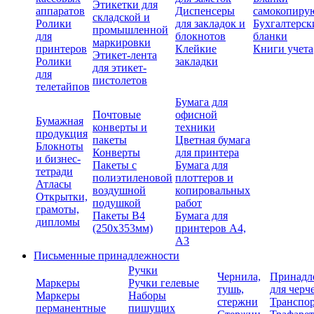
Этикетки для
аппаратов
Диспенсеры
самокопиру
складской и
Ролики
для закладок и
Бухгалтерск
промышленной
для
блокнотов
бланки
маркировки
принтеров
Клейкие
Книги учета
Этикет-лента
Ролики
закладки
для этикет-
для
пистолетов
телетайпов
Бумага для
Почтовые
офисной
Бумажная
конверты и
техники
продукция
пакеты
Цветная бумага
Блокноты
Конверты
для принтера
и бизнес-
Пакеты с
Бумага для
тетради
полиэтиленовой
плоттеров и
Атласы
воздушной
копировальных
Открытки,
подушкой
работ
грамоты,
Пакеты В4
Бумага для
дипломы
(250х353мм)
принтеров А4,
А3
Письменные принадлежности
Ручки
Чернила,
Принадл
Маркеры
Ручки гелевые
тушь,
для черч
Маркеры
Наборы
стержни
Транспо
перманентные
пишущих