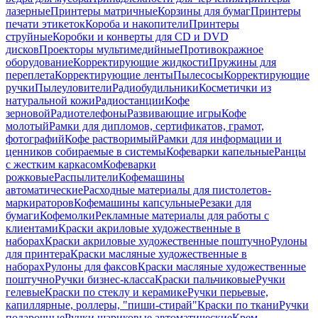
лазерные
Принтеры матричные
Корзины для бумаг
Принтеры
печати этикеток
Короба и накопители
Принтеры
струйные
Коробки и конверты для CD и DVD
дисков
Проекторы мультимедийные
Противокражное
оборудование
Корректирующие жидкости
Пружины для
переплета
Корректирующие ленты
Пылесосы
Корректирующие
ручки
Пылеуловители
Радиобудильники
Косметички из
натуральной кожи
Радиостанции
Кофе
зерновой
Радиотелефоны
Развивающие игры
Кофе
молотый
Рамки для дипломов, сертификатов, грамот,
фотографий
Кофе растворимый
Рамки для информации и
ценников собираемые в системы
Кофеварки капельные
Ранцы
с жестким каркасом
Кофеварки
рожковые
Распылители
Кофемашины
автоматические
Расходные материалы для пистолетов-
маркираторов
Кофемашины капсульные
Резаки для
бумаги
Кофемолки
Рекламные материалы для работы с
клиентами
Краски акриловые художественные в
наборах
Краски акриловые художественные поштучно
Рулоны
для принтера
Краски масляные художественные в
наборах
Рулоны для факсов
Краски масляные художественные
поштучно
Ручки бизнес-класса
Краски пальчиковые
Ручки
гелевые
Краски по стеклу и керамике
Ручки перьевые,
капиллярные, роллеры, "пиши-стирай"
Краски по ткани
Ручки
подарочные
Ручки шариковые автоматические
Крем