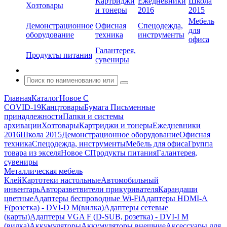
Картриджи
Ежедневники
Школа
Хозтовары
и тонеры
2016
2015
Мебель
Демонстрационное
Офисная
Спецодежда,
для
оборудование
техника
инструменты
офиса
Галантерея,
Продукты питания
сувениры
Главная
Каталог
Новое С
COVID-19
Канцтовары
Бумага
Письменные
принадлежности
Папки и системы
архивации
Хозтовары
Картриджи и тонеры
Ежедневники
2016
Школа 2015
Демонстрационное оборудование
Офисная
техника
Спецодежда, инструменты
Мебель для офиса
Группа
товара из экселя
Новое С
Продукты питания
Галантерея,
сувениры
Металлическая мебель
Клей
Картотеки настольные
Автомобильный
инвентарь
Авторазветвители прикуривателя
Карандаши
цветные
Адаптеры беспроводные Wi-Fi
Адаптеры HDMI-A
F(розетка) - DVI-D M(вилка)
Адаптеры сетевые
(карты)
Адаптеры VGA F (D-SUB, розетка) - DVI-I M
(вилка)
Аккумуляторы
Аккумуляторы внешние
Аксессуары для