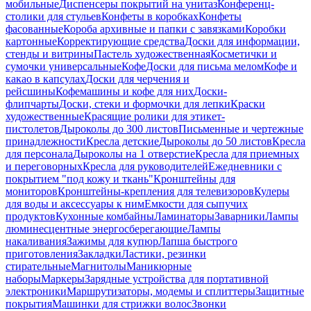
мобильные
Диспенсеры покрытий на унитаз
Конференц-
столики для стульев
Конфеты в коробках
Конфеты
фасованные
Короба архивные и папки с завязками
Коробки
картонные
Корректирующие средства
Доски для информации,
стенды и витрины
Пастель художественная
Косметички и
сумочки универсальные
Кофе
Доски для письма мелом
Кофе и
какао в капсулах
Доски для черчения и
рейсшины
Кофемашины и кофе для них
Доски-
флипчарты
Доски, стеки и формочки для лепки
Краски
художественные
Красящие ролики для этикет-
пистолетов
Дыроколы до 300 листов
Письменные и чертежные
принадлежности
Кресла детские
Дыроколы до 50 листов
Кресла
для персонала
Дыроколы на 1 отверстие
Кресла для приемных
и переговорных
Кресла для руководителей
Ежедневники с
покрытием "под кожу и ткань"
Кронштейны для
мониторов
Кронштейны-крепления для телевизоров
Кулеры
для воды и аксессуары к ним
Емкости для сыпучих
продуктов
Кухонные комбайны
Ламинаторы
Заварники
Лампы
люминесцентные энергосберегающие
Лампы
накаливания
Зажимы для купюр
Лапша быстрого
приготовления
Закладки
Ластики, резинки
стирательные
Магнитолы
Маникюрные
наборы
Маркеры
Зарядные устройства для портативной
электроники
Маршрутизаторы, модемы и сплиттеры
Защитные
покрытия
Машинки для стрижки волос
Звонки