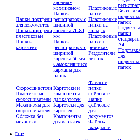
арочным
регистрат
механизмом
Пластиковые
Боксы для
Папки-
папки
подвесны
Папки-портфели
регистраторы с
Пластиковые
папок
для документов
шириной
папки на
Подвесны
Папки-портфели
корешка 70-80
кольцах
папки
пластиковые
мм
Пластиковые
стандарт
Папки-
Папки-
папки на
А4
картотеки
регистраторы с
резинках
Подставк
шириной
Разделители
для
корешка 50 мм
листов
подвесны
Самоклеящиеся
папок
карманы для
папок
Файлы и
Скоросшиватели
Картотеки и
папки
Пластиковые
компоненты
файловые
скоросшиватели
для картотек
Папки
Механизмы для
Картотеки для
файловые
скоросшивателя
карточек
для
Обложка без
Компоненты
документов
механизма
для картотек
Файлы-
вкладыши
Еще