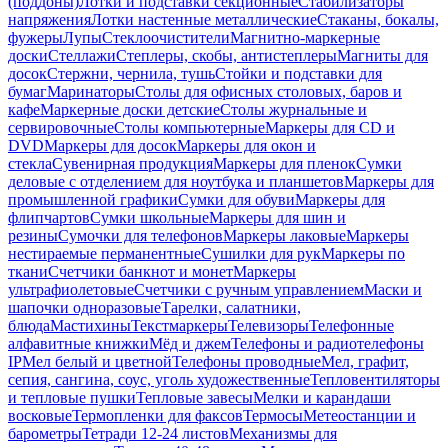
(поддоны)
Лотки и подставки секционные
Стабилизаторы
напряжения
Лотки настенные металлические
Стаканы, бокалы,
фужеры
Лупы
Стеклоочистители
Магнитно-маркерные
доски
Стеллажи
Степлеры, скобы, антистеплеры
Магниты для
досок
Стержни, чернила, тушь
Стойки и подставки для
бумаг
Маринаторы
Столы для офисных столовых, баров и
кафе
Маркерные доски детские
Столы журнальные и
сервировочные
Столы компьютерные
Маркеры для CD и
DVD
Маркеры для досок
Маркеры для окон и
стекла
Сувенирная продукция
Маркеры для пленок
Сумки
деловые с отделением для ноутбука и планшетов
Маркеры для
промышленной графики
Сумки для обуви
Маркеры для
флипчартов
Сумки школьные
Маркеры для шин и
резины
Сумочки для телефонов
Маркеры лаковые
Маркеры
нестираемые перманентные
Сушилки для рук
Маркеры по
ткани
Счетчики банкнот и монет
Маркеры
ультрафиолетовые
Счетчики с ручным управлением
Маски и
шапочки одноразовые
Тарелки, салатники,
блюда
Мастихины
Текстмаркеры
Телевизоры
Телефонные
алфавитные книжки
Мёд и джем
Телефоны и радиотелефоны
IP
Мел белый и цветной
Телефоны проводные
Мел, графит,
сепия, сангина, соус, уголь художественные
Тепловентиляторы
и тепловые пушки
Тепловые завесы
Мелки и карандаши
восковые
Термопленки для факсов
Термосы
Метеостанции и
барометры
Тетради 12-24 листов
Механизмы для