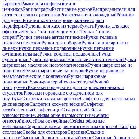
картотек
Рамки для информации и
ценников
Рапидографы
Расписание уроков
Распределители для
антигололедных реагентов
Реагенты антигололедные
Резинки
для денег
Розетки компьютерные, коннекторы и
периферия
Рулоны для касс из термобумаги
Рулоны для касс
офсетные
Ручки "5-й пишущий узел"
Ручки "пиши-
стирай"
Ручки гелевые автоматические
Ручки гелевые
неавтоматические
Ручки для наборов
Ручки капиллярные и
линеры
Ручки перьевые подарочные
Ручки перьевые
функциональные
Ручки роллеры подарочные
Ручки
сувенирные
Ручки шариковые масляные автоматические
Ручки
шариковые масляные неавтоматические
Ручки шариковые на
подставке
Ручки шариковые на шнурке
Ручки шариковые
неавтоматические с колпачком
Ручки шариковые
подарочные
Ручки-роллеры
Ручки-стилусы
Ручной
инструмент
Рюкзаки городские / для старшеклассников и
студентов
Рюкзаки городские с отделением для
ноутбука
Салфетки влажные детские
Салфетки для настольных
диспенсеров
Салфетки косметические
Салфетки
хозяйственные
Салфетницы
Сахарницы
Сейфы
взломостойкие
Сейфы огне-взломостойкие
Сейфы
огнестойкие
Сейфы оружейные
Сейфы офисные,
мебельные
Сиденья и рамы для многоместных кресел
Скатерти
столовые
Скобы для степлеров
Скрепки
Сладкие
напитки
Сменные блоки для органайзеров
Сменные блоки для