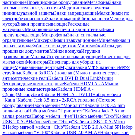
настольные
Проекционное оборудование
Мегафоны
Знаки
вспомогательные, указатели
Медицинские средства
индивидуальной защиты
Знаки запрещающие
Мелки
Знаки по
электробезопасности
Знаки пожарной безопасности
Мешки для
мусора
Знаки предписывающие
Расходные
материалы
Микроволновые печи и кронштейны
Знаки
предупреждающие
Микрофоны
Знаки сигнальные,
оградительные
Миксеры
Знаки эвакуационные
Минеральная и
питьевая вода
Зубные пасты детские
Минимойки
Иглы для
прошивки документов
Мойки воздуха
Игрушки
развивающие
Молоко
Игрушки релаксирующие
Инвентарь для
мытья окон
Мониторы
Инвентарь для уборки на
улице
Музыкальные центры
Мультиварки
МФУ лазерные
МФУ
струйные
Кабели 3xRCA (тюльпан)
Мыло и диспенсеры,
антисептические гели
Кабели DVI-D Dual Link
Мыши
беспроводные компьютерные
Кабели HDMI A - A
Мыши
проводные компьютерные
Кабели HDMI A -
C(mini)
Мясорубки
Кабели HDMI-A - DVI-D
Набор мебели
"Канц"
Кабели Jack 3.5 mm - 2xRCA (тюльпан)
Сетевое
оборудование
Набор мебели "Монолит"
Кабели Jack 3.5 mm
вилка-вилка
Набор мебели "Приоритет"
Кабели Jack 3.5 mm
вилка-розетка
Набор мебели "Фея"
Набор мебели "Эко"
Кабели
USB 2.0 A-B
Набор мебели "Этюд"
Кабели USB 2.0 A-Micro
B
Набор мягкой мебели "Club"
Кабели USB 2.0 A-Mini 5P
Набор
мягкой мебели "V-100"
Кабели USB 2.0 AM-AF
Набор мягкой