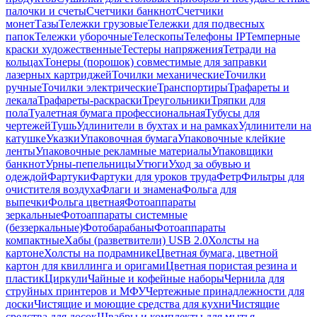
палочки и счеты
Счетчики банкнот
Счетчики
монет
Тазы
Тележки грузовые
Тележки для подвесных
папок
Тележки уборочные
Телескопы
Телефоны IP
Темперные
краски художественные
Тестеры напряжения
Тетради на
кольцах
Тонеры (порошок) совместимые для заправки
лазерных картриджей
Точилки механические
Точилки
ручные
Точилки электрические
Транспортиры
Трафареты и
лекала
Трафареты-раскраски
Треугольники
Тряпки для
пола
Туалетная бумага профессиональная
Тубусы для
чертежей
Тушь
Удлинители в бухтах и на рамках
Удлинители на
катушке
Указки
Упаковочная бумага
Упаковочные клейкие
ленты
Упаковочные рекламные материалы
Упаковщики
банкнот
Урны-пепельницы
Утюги
Уход за обувью и
одеждой
Фартуки
Фартуки для уроков труда
Фетр
Фильтры для
очистителя воздуха
Флаги и знамена
Фольга для
выпечки
Фольга цветная
Фотоаппараты
зеркальные
Фотоаппараты системные
(беззеркальные)
Фотобарабаны
Фотоаппараты
компактные
Хабы (разветвители) USB 2.0
Холсты на
картоне
Холсты на подрамнике
Цветная бумага, цветной
картон для квиллинга и оригами
Цветная пористая резина и
пластик
Циркули
Чайные и кофейные наборы
Чернила для
струйных принтеров и МФУ
Чертежные принадлежности для
доски
Чистящие и моющие средства для кухни
Чистящие
средства для досок
Швабры и комплекты для мытья