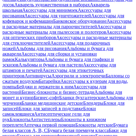
досок
Акварель художественная в наборах
Акварель
школьная
Аксессуары для минимоек
Аксессуары для
рисования
Аксессуары для уничтожителей
Аксессуары для
кофеварок и кофемашин
Банковское оборудование
Аксессуары
и расходные материалы для пароочистителей
Аксессуары и
расходные материалы для пылесосов и полотеров
Аксессуары
для оптических приборов
Аксессуары и расходные материалы
для стеклоочистителей
Аксессуары для подарочных
ножей
Альбомы для рисования
Альбомы и бумага для
акварели
Аксессуары для сборки и установки
рамок
Калькуляторы
Альбомы и бумага для графики и
эскизов
Альбомы и бумага для пастели
Аксессуары для
штампов и печатей
Аксессуары для этикеточных
принтеров
Антивирусы
Аэрогрили и электропечи
Баллоны со
сжатым воздухом
Батарейки
Аксессуары к кулерам для воды,
помпы
Бейджи и держатели к ним
Акссесуары для
растений
Бизнес-блокноты и бизнес-тетради
Альбомы для
монет и купюр
Бизнес-софт
Бланки бухгалтерские
Альбомы для
черчения
Бланки медицинские детские
Блендеры
Блоки для
записей
Блоки для записей в подставке
Блоки
самоклеящиеся
Антисептические гели для
рук
Блокноты
Антистеплеры
Блокноты в книжном
переплете
Аптечка первой помощи
Блокноты детские
Бумага
белая классов А, В, С
Бумага белая премиум класса
Баки для
мусора
Бумага для широкоформатной печати
Бандероли,