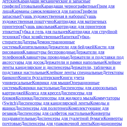
детские
Карандаши механические и запасные
грифели
Готовальни
Карандаши чернографитные
Грим для
лица
Карманы самоклеящиеся для папок
Грифели
запасные
Гуашь художественная в наборах
Гуашь
художественная поштучно
Картриджи для матричных
принтеров
Гуашь школьная
Картриджи для принтеров
этикеток
Губка и гель для пальцев
Картриджи для струйной
техники
Губки хозяйственные
Напитки
Губки-
стиратели
Датеры
Демонстрационные
системы
Кипятильники
Держатели для бейджей
Кисти для
рисования
Клавиатуры беспроводные
Держатели для
телефонов
Клавиатуры проводные
Держатели и подставки под
аксессуары для досок
Держатели и рамки напольные
Клейкие
ленты канцелярские и диспенсеры
Держатели, таблички и
подставки настольные
Клейкие ленты специальные
Детекторы
банкнот
Книги бухгалтерские
Книги учета
универсальные
Коврики для мыши
Операционные
системы
Коврики настольные
Диспенсеры для аэрозольных
картриджей
Колеса для кресел
Диспенсеры для
блоков
Колонки
Диспенсеры для жидкого мыла
Коммутаторы
(Switch)
Диспенсеры для канцелярской ленты
Комоды и
ящики
Диспенсеры для полотенец
Комплектующие для
резаков
Диспенсеры для салфеток настольные
Конверты
поздравительные
Диспенсеры для туалетной бумаги
Конверты
почтовые
Диспенсеры для упаковочной ленты
Кондиционеры