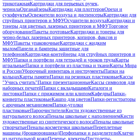
трикотажная
Картриджи для перьевых ручек,
чернила
Органайзеры
Картриджи для плоттеров
Орехи и
сухофрукты
Освежители воздуха и диспенсеры
Картриджи для
струйных принтеров и МФУ
Осушители воздуха
Картриджи и
тонеры для цветных лазерных принтеров и МФУ
Торговое
оборудование
Пакеты почтовые
Картриджи и тонеры для
черно-белых лазерных принтеров, копиров, факсов и
МФУ
Пакеты упаковочные
Картриджи с жидким
мылом
Панели и бамперы защитные для
телефонов
Картриджи-контейнеры для струйных принтеров и
МФУ
Папки и портфели для тетрадей и уроков труда
Карты
игральные
Папки и портфели из пластика и ткани
Карты Мира
и России
Уборочный инвентарь и инструменты
Папки на
кольцах
Карты памяти
Папки на резинках пластиковые
Кассы
"Учись считать"
Папки презентационные
Кассы символов для
наборных печатей
Папки с вкладышами
Каталоги и
листовки
Папки с прижимом или клипом
Кафедры
Папки-
конверты пластиковые
Кашпо для цветов
Папки-регистраторы
с арочным механизмом
Папки-уголки
пластиковые
Пароочистители
Кисти художественные из
натурального волоса
Пеналы школьные с наполнением
Кисти
художественные из синтетического волоса
Пеналы школьные
створчатые
Пеналы-косметички школьные
Переплетные
машины (брошюровщики)
Перфопапки и разделители
Клатчи
из натуральной кожи
Печенье, крекеры
Пистолеты-