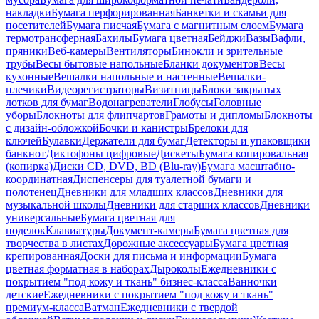
накладки
Бумага перфорированная
Банкетки и скамьи для
посетителей
Бумага писчая
Бумага с магнитным слоем
Бумага
термотрансферная
Бахилы
Бумага цветная
Бейджи
Вазы
Вафли,
пряники
Веб-камеры
Вентиляторы
Бинокли и зрительные
трубы
Весы бытовые напольные
Бланки документов
Весы
кухонные
Вешалки напольные и настенные
Вешалки-
плечики
Видеорегистраторы
Визитницы
Блоки закрытых
лотков для бумаг
Водонагреватели
Глобусы
Головные
уборы
Блокноты для флипчартов
Грамоты и дипломы
Блокноты
с дизайн-обложкой
Бочки и канистры
Брелоки для
ключей
Булавки
Держатели для бумаг
Детекторы и упаковщики
банкнот
Диктофоны цифровые
Дискеты
Бумага копировальная
(копирка)
Диски CD, DVD, BD (Blu-ray)
Бумага масштабно-
координатная
Диспенсеры для туалетной бумаги и
полотенец
Дневники для младших классов
Дневники для
музыкальной школы
Дневники для старших классов
Дневники
универсальные
Бумага цветная для
поделок
Клавиатуры
Документ-камеры
Бумага цветная для
творчества в листах
Дорожные аксессуары
Бумага цветная
крепированная
Доски для письма и информации
Бумага
цветная форматная в наборах
Дыроколы
Ежедневники с
покрытием "под кожу и ткань" бизнес-класса
Ванночки
детские
Ежедневники с покрытием "под кожу и ткань"
премиум-класса
Ватман
Ежедневники с твердой