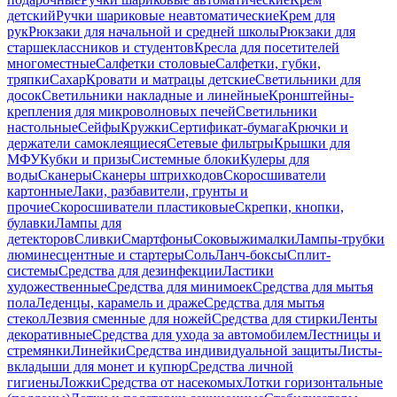
детский
Ручки шариковые неавтоматические
Крем для
рук
Рюкзаки для начальной и средней школы
Рюкзаки для
старшеклассников и студентов
Кресла для посетителей
многоместные
Салфетки столовые
Салфетки, губки,
тряпки
Сахар
Кровати и матрацы детские
Светильники для
досок
Светильники накладные и линейные
Кронштейны-
крепления для микроволновых печей
Светильники
настольные
Сейфы
Кружки
Сертификат-бумага
Крючки и
держатели самоклеящиеся
Сетевые фильтры
Крышки для
МФУ
Кубки и призы
Системные блоки
Кулеры для
воды
Сканеры
Сканеры штрихкодов
Скоросшиватели
картонные
Лаки, разбавители, грунты и
прочие
Скоросшиватели пластиковые
Скрепки, кнопки,
булавки
Лампы для
детекторов
Сливки
Смартфоны
Соковыжималки
Лампы-трубки
люминесцентные и стартеры
Соль
Ланч-боксы
Сплит-
системы
Средства для дезинфекции
Ластики
художественные
Средства для минимоек
Средства для мытья
пола
Леденцы, карамель и драже
Средства для мытья
стекол
Лезвия сменные для ножей
Средства для стирки
Ленты
декоративные
Средства для ухода за автомобилем
Лестницы и
стремянки
Линейки
Средства индивидуальной защиты
Листы-
вкладыши для монет и купюр
Средства личной
гигиены
Ложки
Средства от насекомых
Лотки горизонтальные