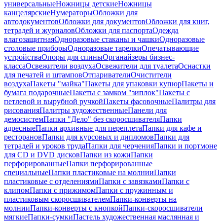
универсальные
Ножницы детские
Ножницы
канцелярские
Нумераторы
Обложки для
автодокументов
Обложки для документов
Обложки для книг,
тетрадей и журналов
Обложки для паспорта
Одежда
влагозащитная
Одноразовые стаканы и чашки
Одноразовые
столовые приборы
Одноразовые тарелки
Опечатывающие
устройства
Опоры для спины
Органайзеры бизнес-
класса
Освежители воздуха
Освежители для туалета
Оснастки
для печатей и штампов
Отпариватели
Очистители
воздуха
Пакеты "майка"
Пакеты для упаковки купюр
Пакеты и
бумага подарочные
Пакеты с замком "зиплок"
Пакеты с
петлевой и вырубной ручкой
Пакеты фасовочные
Палитры для
рисования
Палитры художественные
Панели для
демосистем
Папки "Дело" без скоросшивателя
Папки
адресные
Папки архивные для переплета
Папки для кафе и
ресторанов
Папки для курсовых и дипломов
Папки для
тетрадей и уроков труда
Папки для черчения
Папки и портмоне
для CD и DVD дисков
Папки из кожи
Папки
перфорированные
Папки перфорированные
специальные
Папки пластиковые на молнии
Папки
пластиковые с отделениями
Папки с завязками
Папки с
клипом
Папки с прижимом
Папки с пружинным и
пластиковым скоросшивателем
Папки-конверты на
молнии
Папки-конверты с кнопкой
Папки-скоросшиватели
мягкие
Папки-сумки
Пастель художественная маслянная и