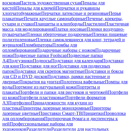
восковая
Пастель художественная сухая
Пеналы для
кистей
Пеналы для ключей
Перчатки и рукавицы
хлопчатобумажные
Перчатки латексные и резиновые
Перья
плакатные
Печати круглые самонаборные
Печенье, крекеры,
сухари и сушки
Планшеты и клипборды
Пластилин
Пластичная
масса для моделирования
Платки носовые
Пленки воздушно-
пузырчатые
Пленки оберточные подарочные
Пленки пищевые
полиэтиленовые
Пленки самоклеящиеся для книг, тетрадей и
журналов
Пломбираторы
Пломбы для
опломбирования
Подарочные наборы с ножом
Подарочные
ножи
Подвесные папки Foolscap
Подвесные папки
А4
Подгузники
Подносы
Подставки для календаря
Подставки
для книг
Подставки для ног
Подставки для подвесных
папок
Подставки для скрепок магнитные
Подставки и боксы
для CD и DVD дисков
Подставки, рамки настенные и
дверные
Покрытия на унитаз
Полотенца вафельные
Помпы для
воды
Портмоне из натуральной кожи
Портреты и
плакаты
Портфели и папки для рисунков и чертежей
Портфели
из кожи
Портфели пластиковые
Портфели форматов
А3
Портфолио
Принадлежности для кухни из
пластика
Принтеры лазерные монохромные
Принтеры
лазерные цветные
Приставки Смарт-ТВ
Прищепки
Проволока
для опломбирования
Протирочная бумага и диспенсеры к
ней
Профессиональные наборы для
художников
Разделители
Разделители для настольных