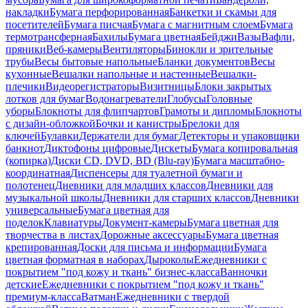
накладки
Бумага перфорированная
Банкетки и скамьи для
посетителей
Бумага писчая
Бумага с магнитным слоем
Бумага
термотрансферная
Бахилы
Бумага цветная
Бейджи
Вазы
Вафли,
пряники
Веб-камеры
Вентиляторы
Бинокли и зрительные
трубы
Весы бытовые напольные
Бланки документов
Весы
кухонные
Вешалки напольные и настенные
Вешалки-
плечики
Видеорегистраторы
Визитницы
Блоки закрытых
лотков для бумаг
Водонагреватели
Глобусы
Головные
уборы
Блокноты для флипчартов
Грамоты и дипломы
Блокноты
с дизайн-обложкой
Бочки и канистры
Брелоки для
ключей
Булавки
Держатели для бумаг
Детекторы и упаковщики
банкнот
Диктофоны цифровые
Дискеты
Бумага копировальная
(копирка)
Диски CD, DVD, BD (Blu-ray)
Бумага масштабно-
координатная
Диспенсеры для туалетной бумаги и
полотенец
Дневники для младших классов
Дневники для
музыкальной школы
Дневники для старших классов
Дневники
универсальные
Бумага цветная для
поделок
Клавиатуры
Документ-камеры
Бумага цветная для
творчества в листах
Дорожные аксессуары
Бумага цветная
крепированная
Доски для письма и информации
Бумага
цветная форматная в наборах
Дыроколы
Ежедневники с
покрытием "под кожу и ткань" бизнес-класса
Ванночки
детские
Ежедневники с покрытием "под кожу и ткань"
премиум-класса
Ватман
Ежедневники с твердой