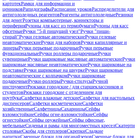
картотек
Рамки для информации и
ценников
Рапидографы
Расписание уроков
Распределители для
антигололедных реагентов
Реагенты антигололедные
Резинки
для денег
Розетки компьютерные, коннекторы и
периферия
Рулоны для касс из термобумаги
Рулоны для касс
офсетные
Ручки "5-й пишущий узел"
Ручки "пиши-
стирай"
Ручки гелевые автоматические
Ручки гелевые
неавтоматические
Ручки для наборов
Ручки капиллярные и
линеры
Ручки перьевые подарочные
Ручки перьевые
функциональные
Ручки роллеры подарочные
Ручки
сувенирные
Ручки шариковые масляные автоматические
Ручки
шариковые масляные неавтоматические
Ручки шариковые на
подставке
Ручки шариковые на шнурке
Ручки шариковые
неавтоматические с колпачком
Ручки шариковые
подарочные
Ручки-роллеры
Ручки-стилусы
Ручной
инструмент
Рюкзаки городские / для старшеклассников и
студентов
Рюкзаки городские с отделением для
ноутбука
Салфетки влажные детские
Салфетки для настольных
диспенсеров
Салфетки косметические
Салфетки
хозяйственные
Салфетницы
Сахарницы
Сейфы
взломостойкие
Сейфы огне-взломостойкие
Сейфы
огнестойкие
Сейфы оружейные
Сейфы офисные,
мебельные
Сиденья и рамы для многоместных кресел
Скатерти
столовые
Скобы для степлеров
Скрепки
Сладкие
напитки
Сменные блоки для органайзеров
Сменные блоки для