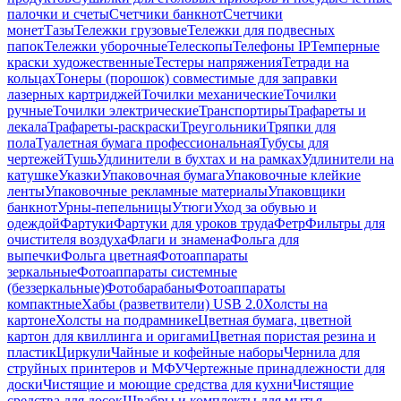
палочки и счеты
Счетчики банкнот
Счетчики
монет
Тазы
Тележки грузовые
Тележки для подвесных
папок
Тележки уборочные
Телескопы
Телефоны IP
Темперные
краски художественные
Тестеры напряжения
Тетради на
кольцах
Тонеры (порошок) совместимые для заправки
лазерных картриджей
Точилки механические
Точилки
ручные
Точилки электрические
Транспортиры
Трафареты и
лекала
Трафареты-раскраски
Треугольники
Тряпки для
пола
Туалетная бумага профессиональная
Тубусы для
чертежей
Тушь
Удлинители в бухтах и на рамках
Удлинители на
катушке
Указки
Упаковочная бумага
Упаковочные клейкие
ленты
Упаковочные рекламные материалы
Упаковщики
банкнот
Урны-пепельницы
Утюги
Уход за обувью и
одеждой
Фартуки
Фартуки для уроков труда
Фетр
Фильтры для
очистителя воздуха
Флаги и знамена
Фольга для
выпечки
Фольга цветная
Фотоаппараты
зеркальные
Фотоаппараты системные
(беззеркальные)
Фотобарабаны
Фотоаппараты
компактные
Хабы (разветвители) USB 2.0
Холсты на
картоне
Холсты на подрамнике
Цветная бумага, цветной
картон для квиллинга и оригами
Цветная пористая резина и
пластик
Циркули
Чайные и кофейные наборы
Чернила для
струйных принтеров и МФУ
Чертежные принадлежности для
доски
Чистящие и моющие средства для кухни
Чистящие
средства для досок
Швабры и комплекты для мытья