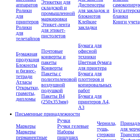
Этикетки для
аппаратов
Диспенсеры
самокопиру
складской и
Ролики
для закладок и
Бухгалтерск
промышленной
для
блокнотов
бланки
маркировки
принтеров
Клейкие
Книги учета
Этикет-лента
Ролики
закладки
для этикет-
для
пистолетов
телетайпов
Бумага для
Почтовые
офисной
Бумажная
конверты и
техники
продукция
пакеты
Цветная бумага
Блокноты
Конверты
для принтера
и бизнес-
Пакеты с
Бумага для
тетради
полиэтиленовой
плоттеров и
Атласы
воздушной
копировальных
Открытки,
подушкой
работ
грамоты,
Пакеты В4
Бумага для
дипломы
(250х353мм)
принтеров А4,
А3
Письменные принадлежности
Ручки
Чернила,
Принадл
Маркеры
Ручки гелевые
тушь,
для черч
Маркеры
Наборы
стержни
Транспо
перманентные
пишущих