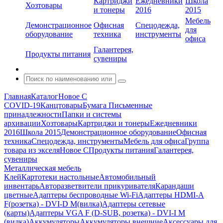
Картриджи
Ежедневники
Школа
Хозтовары
и тонеры
2016
2015
Мебель
Демонстрационное
Офисная
Спецодежда,
для
оборудование
техника
инструменты
офиса
Галантерея,
Продукты питания
сувениры
Главная
Каталог
Новое С
COVID-19
Канцтовары
Бумага
Письменные
принадлежности
Папки и системы
архивации
Хозтовары
Картриджи и тонеры
Ежедневники
2016
Школа 2015
Демонстрационное оборудование
Офисная
техника
Спецодежда, инструменты
Мебель для офиса
Группа
товара из экселя
Новое С
Продукты питания
Галантерея,
сувениры
Металлическая мебель
Клей
Картотеки настольные
Автомобильный
инвентарь
Авторазветвители прикуривателя
Карандаши
цветные
Адаптеры беспроводные Wi-Fi
Адаптеры HDMI-A
F(розетка) - DVI-D M(вилка)
Адаптеры сетевые
(карты)
Адаптеры VGA F (D-SUB, розетка) - DVI-I M
(вилка)
Аккумуляторы
Аккумуляторы внешние
Аксессуары для