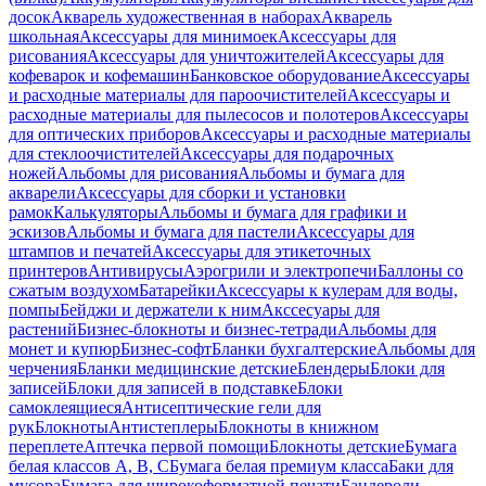
досок
Акварель художественная в наборах
Акварель
школьная
Аксессуары для минимоек
Аксессуары для
рисования
Аксессуары для уничтожителей
Аксессуары для
кофеварок и кофемашин
Банковское оборудование
Аксессуары
и расходные материалы для пароочистителей
Аксессуары и
расходные материалы для пылесосов и полотеров
Аксессуары
для оптических приборов
Аксессуары и расходные материалы
для стеклоочистителей
Аксессуары для подарочных
ножей
Альбомы для рисования
Альбомы и бумага для
акварели
Аксессуары для сборки и установки
рамок
Калькуляторы
Альбомы и бумага для графики и
эскизов
Альбомы и бумага для пастели
Аксессуары для
штампов и печатей
Аксессуары для этикеточных
принтеров
Антивирусы
Аэрогрили и электропечи
Баллоны со
сжатым воздухом
Батарейки
Аксессуары к кулерам для воды,
помпы
Бейджи и держатели к ним
Акссесуары для
растений
Бизнес-блокноты и бизнес-тетради
Альбомы для
монет и купюр
Бизнес-софт
Бланки бухгалтерские
Альбомы для
черчения
Бланки медицинские детские
Блендеры
Блоки для
записей
Блоки для записей в подставке
Блоки
самоклеящиеся
Антисептические гели для
рук
Блокноты
Антистеплеры
Блокноты в книжном
переплете
Аптечка первой помощи
Блокноты детские
Бумага
белая классов А, В, С
Бумага белая премиум класса
Баки для
мусора
Бумага для широкоформатной печати
Бандероли,