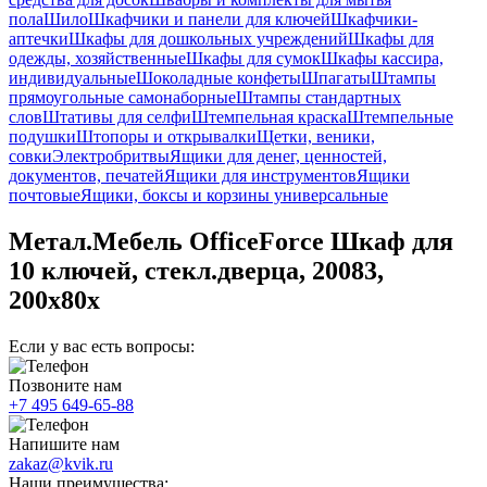
пола
Шило
Шкафчики и панели для ключей
Шкафчики-
аптечки
Шкафы для дошкольных учреждений
Шкафы для
одежды, хозяйственные
Шкафы для сумок
Шкафы кассира,
индивидуальные
Шоколадные конфеты
Шпагаты
Штампы
прямоугольные самонаборные
Штампы стандартных
слов
Штативы для селфи
Штемпельная краска
Штемпельные
подушки
Штопоры и открывалки
Щетки, веники,
совки
Электробритвы
Ящики для денег, ценностей,
документов, печатей
Ящики для инструментов
Ящики
почтовые
Ящики, боксы и корзины универсальные
Метал.Мебель OfficeForce Шкаф для
10 ключей, стекл.дверца, 20083,
200х80х
Если у вас есть вопросы:
Позвоните нам
+7 495 649-65-88
Напишите нам
zakaz@kvik.ru
Наши преимущества: