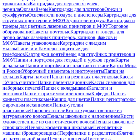
трикотажная
Картриджи для перьевых ручек,
чернила
Органайзеры
Картриджи для плоттеров
Орехи и
сухофрукты
Освежители воздуха и диспенсеры
Картриджи для
струйных принтеров и МФУ
Осушители воздуха
Картриджи и
тонеры для цветных лазерных принтеров и МФУ
Торговое
оборудование
Пакеты почтовые
Картриджи и тонеры для
черно-белых лазерных принтеров, копиров, факсов и
МФУ
Пакеты упаковочные
Картриджи с жидким
мылом
Панели и бамперы защитные для
телефонов
Картриджи-контейнеры для струйных принтеров и
МФУ
Папки и портфели для тетрадей и уроков труда
Карты
игральные
Папки и портфели из пластика и ткани
Карты Мира
и России
Уборочный инвентарь и инструменты
Папки на
кольцах
Карты памяти
Папки на резинках пластиковые
Кассы
"Учись считать"
Папки презентационные
Кассы символов для
наборных печатей
Папки с вкладышами
Каталоги и
листовки
Папки с прижимом или клипом
Кафедры
Папки-
конверты пластиковые
Кашпо для цветов
Папки-регистраторы
с арочным механизмом
Папки-уголки
пластиковые
Пароочистители
Кисти художественные из
натурального волоса
Пеналы школьные с наполнением
Кисти
художественные из синтетического волоса
Пеналы школьные
створчатые
Пеналы-косметички школьные
Переплетные
машины (брошюровщики)
Перфопапки и разделители
Клатчи
из натуральной кожи
Печенье, крекеры
Пистолеты-