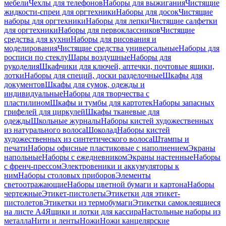
мебели
Чехлы для телефонов
Наборы для выжигания
Чистящие
жидкости-спреи для оргтехники
Наборы для досок
Чистящие
наборы для оргтехники
Наборы для лепки
Чистящие салфетки
для оргтехники
Наборы для первоклассников
Чистящие
средства для кухни
Наборы для рисования и
моделирования
Чистящие средства универсальные
Наборы для
росписи по стеклу
Шары воздушные
Наборы для
рукоделия
Шкафчики для ключей, аптечки, почтовые ящики,
лотки
Наборы для специй, доски разделочные
Шкафы для
документов
Шкафы для сумок, одежды и
индивидуальные
Наборы для творчества с
пластилином
Шкафы и тумбы для картотек
Наборы запасных
грифелей для циркулей
Шкафы тканевые для
одежды
Школьные журналы
Наборы кистей художественных
из натурального волоса
Шоколад
Наборы кистей
художественных из синтетического волоса
Штампы и
печати
Наборы офисные пластиковые с наполнением
Экраны
напольные
Наборы с ежедневником
Экраны настенные
Наборы
с френч-прессом
Электровеники и аккумуляторы к
ним
Наборы столовых приборов
Элементы
светоотражающие
Наборы цветной бумаги и картона
Наборы
чертежные
Этикет-пистолеты
Этикетки для этикет-
пистолетов
Этикетки из термобумаги
Этикетки самоклеящиеся
на листе А4
Ящики и лотки для кассира
Настольные наборы из
металла
Нити и ленты
Ножи
Ножи канцелярские