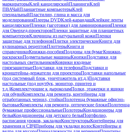
маркираторы
Клей канцелярский
Планинги
Клей
ПВА
Чай
Планшетные компьютеры
Клей
специальный
Пластилин, глина и масса для
моделирования
Плееры DVD
Клей-карандаш
Клейкие ленты
канцелярские
Пленки (заготовки) для ламинирования
Пленки
для Оверхед-проекторов
Пленки защитные для планшетных
компьютеров
Ключницы из натуральной кожи
Пленки
защитные для телефонов
Плитки электрические
Книги для
кулинарных рецептов
Плоттеры
Книги и
справочники
Книжки-пособия
Поддоны для бумаг
Книжки-
раскраски
Подметальные машины
Кнопки
Подставки для
настольных светильников
Коврики входные
грязезащитные
Подставки для телефона
Подставки и
кронштейны-держатели для проектора
Подставки напольные
(под системный блок, уничтожитель ит.д.)
Подставки
настольные (под ноутбук, монитор, принтер и
т.д.)
Комплектующие к дыроколам
Полки, этажерки и ящики
для обуви
Комплекты для ремонта, контейнеры для
отработанных чернил, стойки
Полотенца бумажные офисно-
бытовые
Комплекты для ремонта, оптические блоки
Полотенца
бумажные профессиональные
Полотеры
Кондиционеры для
белья
Кондиционеры для детского белья
Портфолио,
расписания уроков, закладки
Конструкторы
Контейнеры для
хранения и СВЧ
Приборы для укладки волос
Контейнеры и
ведра для мусора
Принадлежности для черчения
Принтеры