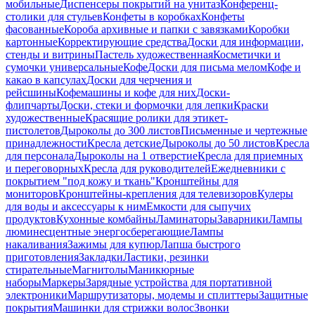
мобильные
Диспенсеры покрытий на унитаз
Конференц-
столики для стульев
Конфеты в коробках
Конфеты
фасованные
Короба архивные и папки с завязками
Коробки
картонные
Корректирующие средства
Доски для информации,
стенды и витрины
Пастель художественная
Косметички и
сумочки универсальные
Кофе
Доски для письма мелом
Кофе и
какао в капсулах
Доски для черчения и
рейсшины
Кофемашины и кофе для них
Доски-
флипчарты
Доски, стеки и формочки для лепки
Краски
художественные
Красящие ролики для этикет-
пистолетов
Дыроколы до 300 листов
Письменные и чертежные
принадлежности
Кресла детские
Дыроколы до 50 листов
Кресла
для персонала
Дыроколы на 1 отверстие
Кресла для приемных
и переговорных
Кресла для руководителей
Ежедневники с
покрытием "под кожу и ткань"
Кронштейны для
мониторов
Кронштейны-крепления для телевизоров
Кулеры
для воды и аксессуары к ним
Емкости для сыпучих
продуктов
Кухонные комбайны
Ламинаторы
Заварники
Лампы
люминесцентные энергосберегающие
Лампы
накаливания
Зажимы для купюр
Лапша быстрого
приготовления
Закладки
Ластики, резинки
стирательные
Магнитолы
Маникюрные
наборы
Маркеры
Зарядные устройства для портативной
электроники
Маршрутизаторы, модемы и сплиттеры
Защитные
покрытия
Машинки для стрижки волос
Звонки