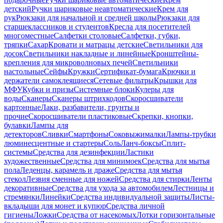
детский
Ручки шариковые неавтоматические
Крем для
рук
Рюкзаки для начальной и средней школы
Рюкзаки для
старшеклассников и студентов
Кресла для посетителей
многоместные
Салфетки столовые
Салфетки, губки,
тряпки
Сахар
Кровати и матрацы детские
Светильники для
досок
Светильники накладные и линейные
Кронштейны-
крепления для микроволновых печей
Светильники
настольные
Сейфы
Кружки
Сертификат-бумага
Крючки и
держатели самоклеящиеся
Сетевые фильтры
Крышки для
МФУ
Кубки и призы
Системные блоки
Кулеры для
воды
Сканеры
Сканеры штрихкодов
Скоросшиватели
картонные
Лаки, разбавители, грунты и
прочие
Скоросшиватели пластиковые
Скрепки, кнопки,
булавки
Лампы для
детекторов
Сливки
Смартфоны
Соковыжималки
Лампы-трубки
люминесцентные и стартеры
Соль
Ланч-боксы
Сплит-
системы
Средства для дезинфекции
Ластики
художественные
Средства для минимоек
Средства для мытья
пола
Леденцы, карамель и драже
Средства для мытья
стекол
Лезвия сменные для ножей
Средства для стирки
Ленты
декоративные
Средства для ухода за автомобилем
Лестницы и
стремянки
Линейки
Средства индивидуальной защиты
Листы-
вкладыши для монет и купюр
Средства личной
гигиены
Ложки
Средства от насекомых
Лотки горизонтальные