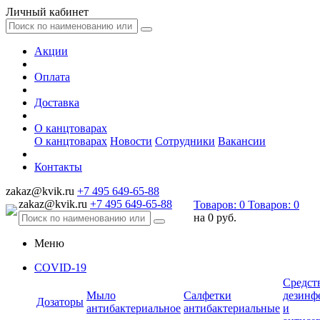
Личный кабинет
Акции
Оплата
Доставка
О канцтоварах
О канцтоварах
Новости
Сотрудники
Вакансии
Контакты
zakaz@kvik.ru
+7 495 649-65-88
zakaz@kvik.ru
+7 495 649-65-88
Товаров:
0
Товаров:
0
на
0 руб.
Меню
COVID-19
Средст
Мыло
Салфетки
дезинф
Дозаторы
антибактериальное
антибактериальные
и