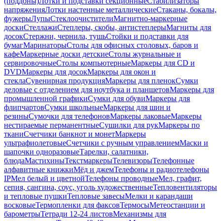
(поддоны)
Лотки и подставки секционные
Стабилизаторы
напряжения
Лотки настенные металлические
Стаканы, бокалы,
фужеры
Лупы
Стеклоочистители
Магнитно-маркерные
доски
Стеллажи
Степлеры, скобы, антистеплеры
Магниты для
досок
Стержни, чернила, тушь
Стойки и подставки для
бумаг
Маринаторы
Столы для офисных столовых, баров и
кафе
Маркерные доски детские
Столы журнальные и
сервировочные
Столы компьютерные
Маркеры для CD и
DVD
Маркеры для досок
Маркеры для окон и
стекла
Сувенирная продукция
Маркеры для пленок
Сумки
деловые с отделением для ноутбука и планшетов
Маркеры для
промышленной графики
Сумки для обуви
Маркеры для
флипчартов
Сумки школьные
Маркеры для шин и
резины
Сумочки для телефонов
Маркеры лаковые
Маркеры
нестираемые перманентные
Сушилки для рук
Маркеры по
ткани
Счетчики банкнот и монет
Маркеры
ультрафиолетовые
Счетчики с ручным управлением
Маски и
шапочки одноразовые
Тарелки, салатники,
блюда
Мастихины
Текстмаркеры
Телевизоры
Телефонные
алфавитные книжки
Мёд и джем
Телефоны и радиотелефоны
IP
Мел белый и цветной
Телефоны проводные
Мел, графит,
сепия, сангина, соус, уголь художественные
Тепловентиляторы
и тепловые пушки
Тепловые завесы
Мелки и карандаши
восковые
Термопленки для факсов
Термосы
Метеостанции и
барометры
Тетради 12-24 листов
Механизмы для