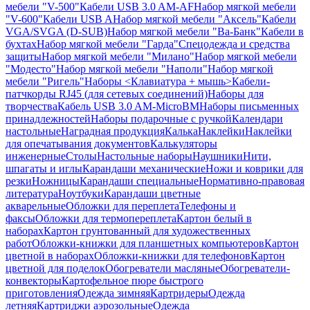
мебели "V-500"
Кабели USB 3.0 AM-AF
Набор мягкой мебели
"V-600"
Кабели USB A
Набор мягкой мебели "Аксель"
Кабели
VGA/SVGA (D-SUB)
Набор мягкой мебели "Ва-Банк"
Кабели в
бухтах
Набор мягкой мебели "Гарда"
Спецодежда и средства
защиты
Набор мягкой мебели "Милано"
Набор мягкой мебели
"Модесто"
Набор мягкой мебели "Наполи"
Набор мягкой
мебели "Ригель"
Наборы <Клавиатура + мышь>
Кабели-
патчкорды RJ45 (для сетевых соединений)
Наборы для
творчества
Кабель USB 3.0 AM-MicroBM
Наборы письменных
принадлежностей
Наборы подарочные с ручкой
Календари
настольные
Наградная продукция
Калька
Наклейки
Наклейки
для опечатывания документов
Калькуляторы
инженерные
Столы
Настольные наборы
Наушники
Нити,
шпагаты и иглы
Карандаши механические
Ножи и коврики для
резки
Ножницы
Карандаши специальные
Нормативно-правовая
литература
Ноутбуки
Карандаши цветные
акварельные
Обложки для переплета
Телефоны и
факсы
Обложки для термопереплета
Картон белый в
наборах
Картон грунтованный для художественных
работ
Обложки-книжки для планшетных компьютеров
Картон
цветной в наборах
Обложки-книжки для телефонов
Картон
цветной для поделок
Обогреватели масляные
Обогреватели-
конвекторы
Картофельное пюре быстрого
приготовления
Одежда зимняя
Картридеры
Одежда
летняя
Картриджи аэрозольные
Одежда