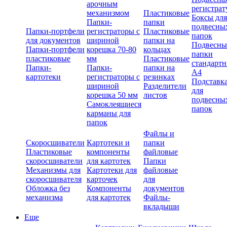
арочным
регистрат
механизмом
Пластиковые
Боксы для
Папки-
папки
подвесны
Папки-портфели
регистраторы с
Пластиковые
папок
для документов
шириной
папки на
Подвесны
Папки-портфели
корешка 70-80
кольцах
папки
пластиковые
мм
Пластиковые
стандарт
Папки-
Папки-
папки на
А4
картотеки
регистраторы с
резинках
Подставк
шириной
Разделители
для
корешка 50 мм
листов
подвесны
Самоклеящиеся
папок
карманы для
папок
Файлы и
Скоросшиватели
Картотеки и
папки
Пластиковые
компоненты
файловые
скоросшиватели
для картотек
Папки
Механизмы для
Картотеки для
файловые
скоросшивателя
карточек
для
Обложка без
Компоненты
документов
механизма
для картотек
Файлы-
вкладыши
Еще