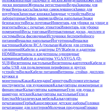
обложкой
Ватные палочки и диски
Еженедельники
Жесткие
диски внешние
Журналы регистрации
Ведра
Зажимы для
бумаг
Веера-кассы
Закладки самоклеящиеся
Замки для
ноутбуков
Записные книжки
Зарядные устройства
Весы
лабораторные
Зефир, мармелад
Весы напольные
Знаки
безопасности
Весы почтовые
Инвентарь для уборки на улице и
реагенты
Весы с печатью этикеток
Инвентарь для уборки
помещений
Весы торговые
Интерактивные доски, дисплеи и
системы
Весы фасовочные
Источники бесперебойного
питания
Вешалки напольные
Йогуртницы
Вешалки
настенные
Кабели RCA (тюльпан)
Кабели для сетевых
соединений
Кабели и адаптеры DVI
Кабели и адаптеры
HDMI
Визитницы и кредитницы однорядные
карманные
Кабели и адаптеры VGA/SVGA (D-
SUB)
Визитницы настольные
Визитницы-картотеки
Кабели и
хабы USB для подключения периферии и других
устройств
Вилки
Кабели питания
Витрины, стойки, дисплеи,
кружки и
монетницы
Какао
Календари
Гарнитуры
Вспомогательные
инструменты для художников
Калькуляторы инженерные и
финансовые
Калькуляторы карманные
Гели для душа и
шампуни детские
Калькуляторы настольные
Гели и
блестки
Металлическая мебель
Калькуляторы
печатающие
Гербы
Канцелярские детские наборы
Головки
печатающие для плоттеров
Молочная продукция
Горшки