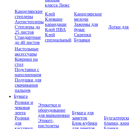
класса Люкс
Канцелярские
Клей
Канцелярские
степлеры
Клеящие
мелочи
Антистеплеры
карандаши
Зажимы для
Степлеры до
Лотки для
Клей ПВА
бумаг
25 листов
Клей
Скрепки
Стандартные
специальный
Булавки
до 40 листов
Настольные
аксессуары
Коврики на
стол
Подставки с
наполнением
Подушки для
смачивания
пальцев
Бумага
Ролики и
Этикетки и
чековая
оборудование
лента
Бумага для
для маркировки
Ролики
заметок
Бухгалтерск
Этикет-
для
Блок-кубики
бланки, кни
пистолеты
кассовых
для заметок
Бланки