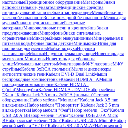
настольные
Проекционное оборудование
Мегафоны
Знаки
вспомогательные, указатели
Медицинские средства
индивидуальной защиты
Знаки запрещающие
Мелки
Знаки по
электробезопасности
Знаки пожарной безопасности
Мешки для
мусора
Знаки предписывающие
Расходные
материалы
Микроволновые печи и кронштейны
Знаки
предупреждающие
Микрофоны
Знаки сигнальные,
оградительные
Миксеры
Знаки эвакуационные
Минеральная и
питьевая вода
Зубные пасты детские
Минимойки
Иглы для
прошивки документов
Мойки воздуха
Игрушки
развивающие
Молоко
Игрушки релаксирующие
Инвентарь для
мытья окон
Мониторы
Инвентарь для уборки на
улице
Музыкальные центры
Мультиварки
МФУ лазерные
МФУ
струйные
Кабели 3xRCA (тюльпан)
Мыло и диспенсеры,
антисептические гели
Кабели DVI-D Dual Link
Мыши
беспроводные компьютерные
Кабели HDMI A - A
Мыши
проводные компьютерные
Кабели HDMI A -
C(mini)
Мясорубки
Кабели HDMI-A - DVI-D
Набор мебели
"Канц"
Кабели Jack 3.5 mm - 2xRCA (тюльпан)
Сетевое
оборудование
Набор мебели "Монолит"
Кабели Jack 3.5 mm
вилка-вилка
Набор мебели "Приоритет"
Кабели Jack 3.5 mm
вилка-розетка
Набор мебели "Фея"
Набор мебели "Эко"
Кабели
USB 2.0 A-B
Набор мебели "Этюд"
Кабели USB 2.0 A-Micro
B
Набор мягкой мебели "Club"
Кабели USB 2.0 A-Mini 5P
Набор
мягкой мебели "V-100"
Кабели USB 2.0 AM-AF
Набор мягкой