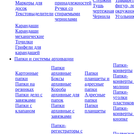
Стержни
Трафаре
Маркеры для
принадлежностей
Тушь
фигур, л
досок
Ручки со
чертежная
окружно
Текстовыделители
стираемыми
Чернила
Угольни
чернилами
Карандаши
Карандаши
механические
Точилки
Грифели для
карандашей
Папки и системы архивации
Папки-
Папки
конверты
Картонные
архивные
Папки
Папки-
папки
Боксы
планшеты и
конверты 
Папки на
архивные
адресные
молнии
резинках
Короба
папки
Папки-
Папки дело с
архивные для
Адресные
уголки
завязками
папок
папки
пластико
Папки с
Папки
Папки
Папки-
клапаном
архивные с
планшеты
конверты 
завязками
кнопке
Папки-
регистраторы с
Подвесна