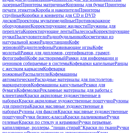
лазерные
Принтеры матричные
Корзины для бумаг
Принтеры
печати этикеток
Короба и накопители
Принтеры
струйные
Коробки и конверты для CD и DVD
дисков
Проекторы мультимедийные
Противокражное
оборудование
Корректирующие жидкости
Пружины для
переплета
Корректирующие ленты
Пылесосы
Корректирующие
ручки
Пылеуловители
Радиобудильники
Косметички из
натуральной кожи
Радиостанции
Кофе
зерновой
Радиотелефоны
Развивающие игры
Кофе
молотый
Рамки для дипломов, сертификатов, грамот,
фотографий
Кофе растворимый
Рамки для информации и
ценников собираемые в системы
Кофеварки капельные
Ранцы
с жестким каркасом
Кофеварки
рожковые
Распылители
Кофемашины
автоматические
Расходные материалы для пистолетов-
маркираторов
Кофемашины капсульные
Резаки для
бумаги
Кофемолки
Рекламные материалы для работы с
клиентами
Краски акриловые художественные в
наборах
Краски акриловые художественные поштучно
Рулоны
для принтера
Краски масляные художественные в
наборах
Рулоны для факсов
Краски масляные художественные
поштучно
Ручки бизнес-класса
Краски пальчиковые
Ручки
гелевые
Краски по стеклу и керамике
Ручки перьевые,
капиллярные, роллеры, "пиши-стирай"
Краски по ткани
Ручки
подарочные
Ручки шариковые автоматические
Крем