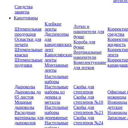
антисе
Средства
защиты
Канцтовары
Клейкие
Лотки и
Штемпельная
ленты
Корректи
накопители для
продукция
Диспенсеры
средства
бумаг
Оснастки для
для
Корректи
Короба для
печати
канцелярских
жидкость
бумаг
Штемпельные
лент
Корректи
Вертикальные
краски
Канцелярские
лента
накопители
Штемпельные
ленты
Корректи
Комплектующие
подушки
Монтажные
карандаш
для лотков
ленты
Настольные
наборы
Дыроколы
Настольные
Скобы для
Дыроколы до
наборы из
степлеров
Офисные 
65 листов
дерева и
Скобы для
ножницы
Мощные
металла
степлеров №10
Ножницы
дыроколы
Настольные
Скобы для
детские
Расходные
наборы
степлеров №23
Ножницы
материалы для
деревянные
Скобы для
Запасные 
дыроколов
Настольные
степлеров №24
наборы