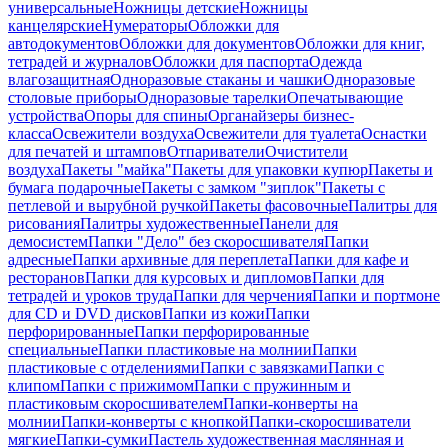
универсальные
Ножницы детские
Ножницы
канцелярские
Нумераторы
Обложки для
автодокументов
Обложки для документов
Обложки для книг,
тетрадей и журналов
Обложки для паспорта
Одежда
влагозащитная
Одноразовые стаканы и чашки
Одноразовые
столовые приборы
Одноразовые тарелки
Опечатывающие
устройства
Опоры для спины
Органайзеры бизнес-
класса
Освежители воздуха
Освежители для туалета
Оснастки
для печатей и штампов
Отпариватели
Очистители
воздуха
Пакеты "майка"
Пакеты для упаковки купюр
Пакеты и
бумага подарочные
Пакеты с замком "зиплок"
Пакеты с
петлевой и вырубной ручкой
Пакеты фасовочные
Палитры для
рисования
Палитры художественные
Панели для
демосистем
Папки "Дело" без скоросшивателя
Папки
адресные
Папки архивные для переплета
Папки для кафе и
ресторанов
Папки для курсовых и дипломов
Папки для
тетрадей и уроков труда
Папки для черчения
Папки и портмоне
для CD и DVD дисков
Папки из кожи
Папки
перфорированные
Папки перфорированные
специальные
Папки пластиковые на молнии
Папки
пластиковые с отделениями
Папки с завязками
Папки с
клипом
Папки с прижимом
Папки с пружинным и
пластиковым скоросшивателем
Папки-конверты на
молнии
Папки-конверты с кнопкой
Папки-скоросшиватели
мягкие
Папки-сумки
Пастель художественная маслянная и