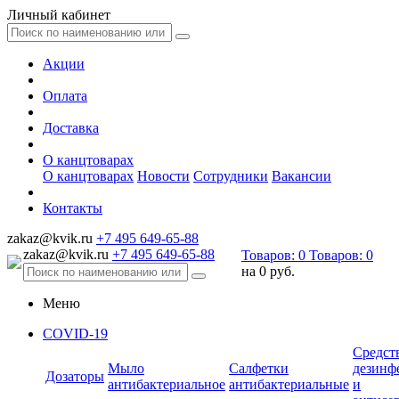
Личный кабинет
Акции
Оплата
Доставка
О канцтоварах
О канцтоварах
Новости
Сотрудники
Вакансии
Контакты
zakaz@kvik.ru
+7 495 649-65-88
zakaz@kvik.ru
+7 495 649-65-88
Товаров:
0
Товаров:
0
на
0 руб.
Меню
COVID-19
Средст
Мыло
Салфетки
дезинф
Дозаторы
антибактериальное
антибактериальные
и