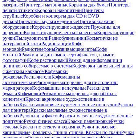
лазерные
Принтеры матричные
Корзины для бумаг
Принтеры
печати этикеток
Короба и накопители
Принтеры
струйные
Коробки и конверты для CD и DVD
дисков
Проекторы мультимедийные
Противокражное
оборудование
Корректирующие жидкости
Пружины для
переплета
Корректирующие ленты
Пылесосы
Корректирующие
ручки
Пылеуловители
Радиобудильники
Косметички из
натуральной кожи
Радиостанции
Кофе
зерновой
Радиотелефоны
Развивающие игры
Кофе
молотый
Рамки для дипломов, сертификатов, грамот,
фотографий
Кофе растворимый
Рамки для информации и
ценников собираемые в системы
Кофеварки капельные
Ранцы
с жестким каркасом
Кофеварки
рожковые
Распылители
Кофемашины
автоматические
Расходные материалы для пистолетов-
маркираторов
Кофемашины капсульные
Резаки для
бумаги
Кофемолки
Рекламные материалы для работы с
клиентами
Краски акриловые художественные в
наборах
Краски акриловые художественные поштучно
Рулоны
для принтера
Краски масляные художественные в
наборах
Рулоны для факсов
Краски масляные художественные
поштучно
Ручки бизнес-класса
Краски пальчиковые
Ручки
гелевые
Краски по стеклу и керамике
Ручки перьевые,
капиллярные, роллеры, "пиши-стирай"
Краски по ткани
Ручки
подарочные
Ручки шариковые автоматические
Крем