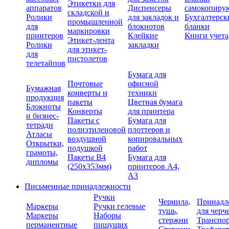
Этикетки для
аппаратов
Диспенсеры
самокопиру
складской и
Ролики
для закладок и
Бухгалтерск
промышленной
для
блокнотов
бланки
маркировки
принтеров
Клейкие
Книги учета
Этикет-лента
Ролики
закладки
для этикет-
для
пистолетов
телетайпов
Бумага для
Почтовые
офисной
Бумажная
конверты и
техники
продукция
пакеты
Цветная бумага
Блокноты
Конверты
для принтера
и бизнес-
Пакеты с
Бумага для
тетради
полиэтиленовой
плоттеров и
Атласы
воздушной
копировальных
Открытки,
подушкой
работ
грамоты,
Пакеты В4
Бумага для
дипломы
(250х353мм)
принтеров А4,
А3
Письменные принадлежности
Ручки
Чернила,
Принадл
Маркеры
Ручки гелевые
тушь,
для черч
Маркеры
Наборы
стержни
Транспо
перманентные
пишущих