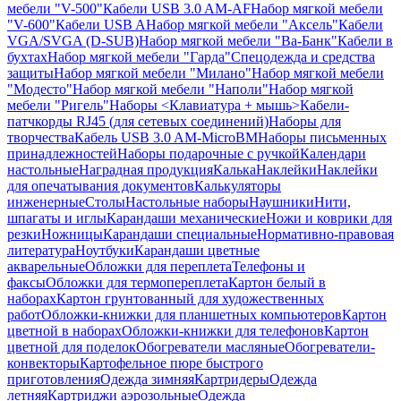
мебели "V-500"
Кабели USB 3.0 AM-AF
Набор мягкой мебели
"V-600"
Кабели USB A
Набор мягкой мебели "Аксель"
Кабели
VGA/SVGA (D-SUB)
Набор мягкой мебели "Ва-Банк"
Кабели в
бухтах
Набор мягкой мебели "Гарда"
Спецодежда и средства
защиты
Набор мягкой мебели "Милано"
Набор мягкой мебели
"Модесто"
Набор мягкой мебели "Наполи"
Набор мягкой
мебели "Ригель"
Наборы <Клавиатура + мышь>
Кабели-
патчкорды RJ45 (для сетевых соединений)
Наборы для
творчества
Кабель USB 3.0 AM-MicroBM
Наборы письменных
принадлежностей
Наборы подарочные с ручкой
Календари
настольные
Наградная продукция
Калька
Наклейки
Наклейки
для опечатывания документов
Калькуляторы
инженерные
Столы
Настольные наборы
Наушники
Нити,
шпагаты и иглы
Карандаши механические
Ножи и коврики для
резки
Ножницы
Карандаши специальные
Нормативно-правовая
литература
Ноутбуки
Карандаши цветные
акварельные
Обложки для переплета
Телефоны и
факсы
Обложки для термопереплета
Картон белый в
наборах
Картон грунтованный для художественных
работ
Обложки-книжки для планшетных компьютеров
Картон
цветной в наборах
Обложки-книжки для телефонов
Картон
цветной для поделок
Обогреватели масляные
Обогреватели-
конвекторы
Картофельное пюре быстрого
приготовления
Одежда зимняя
Картридеры
Одежда
летняя
Картриджи аэрозольные
Одежда