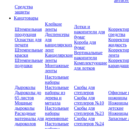
антисе
Средства
защиты
Канцтовары
Клейкие
Лотки и
Штемпельная
ленты
Корректи
накопители для
продукция
Диспенсеры
средства
бумаг
Оснастки для
для
Корректи
Короба для
печати
канцелярских
жидкость
бумаг
Штемпельные
лент
Корректи
Вертикальные
краски
Канцелярские
лента
накопители
Штемпельные
ленты
Корректи
Комплектующие
подушки
Монтажные
карандаш
для лотков
ленты
Настольные
наборы
Дыроколы
Настольные
Скобы для
Дыроколы до
наборы из
степлеров
Офисные 
65 листов
дерева и
Скобы для
ножницы
Мощные
металла
степлеров №10
Ножницы
дыроколы
Настольные
Скобы для
детские
Расходные
наборы
степлеров №23
Ножницы
материалы для
деревянные
Скобы для
Запасные 
дыроколов
Настольные
степлеров №24
наборы