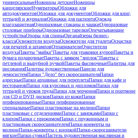
универсальные
Ножницы детские
Ножницы
канцелярские
Нумераторы
Обложки для
автодокументов
Обложки для документов
Обложки для книг,
тетрадей и журналов
Обложки для паспорта
Одежда
влагозащитная
Одноразовые стаканы и чашки
Одноразовые
столовые приборы
Одноразовые тарелки
Опечатывающие
устройства
Опоры для спины
Органайзеры бизнес-
класса
Освежители воздуха
Освежители для туалета
Оснастки
для печатей и штампов
Отпариватели
Очистители
воздуха
Пакеты "майка"
Пакеты для упаковки купюр
Пакеты и
бумага подарочные
Пакеты с замком "зиплок"
Пакеты с
петлевой и вырубной ручкой
Пакеты фасовочные
Палитры для
рисования
Палитры художественные
Панели для
демосистем
Папки "Дело" без скоросшивателя
Папки
адресные
Папки архивные для переплета
Папки для кафе и
ресторанов
Папки для курсовых и дипломов
Папки для
тетрадей и уроков труда
Папки для черчения
Папки и портмоне
для CD и DVD дисков
Папки из кожи
Папки
перфорированные
Папки перфорированные
специальные
Папки пластиковые на молнии
Папки
пластиковые с отделениями
Папки с завязками
Папки с
клипом
Папки с прижимом
Папки с пружинным и
пластиковым скоросшивателем
Папки-конверты на
молнии
Папки-конверты с кнопкой
Папки-скоросшиватели
мягкие
Папки-сумки
Пастель художественная маслянная и