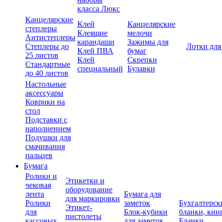
класса Люкс
Канцелярские
Клей
Канцелярские
степлеры
Клеящие
мелочи
Антистеплеры
карандаши
Зажимы для
Степлеры до
Лотки для
Клей ПВА
бумаг
25 листов
Клей
Скрепки
Стандартные
специальный
Булавки
до 40 листов
Настольные
аксессуары
Коврики на
стол
Подставки с
наполнением
Подушки для
смачивания
пальцев
Бумага
Ролики и
Этикетки и
чековая
оборудование
лента
Бумага для
для маркировки
Ролики
заметок
Бухгалтерск
Этикет-
для
Блок-кубики
бланки, кни
пистолеты
кассовых
для заметок
Бланки