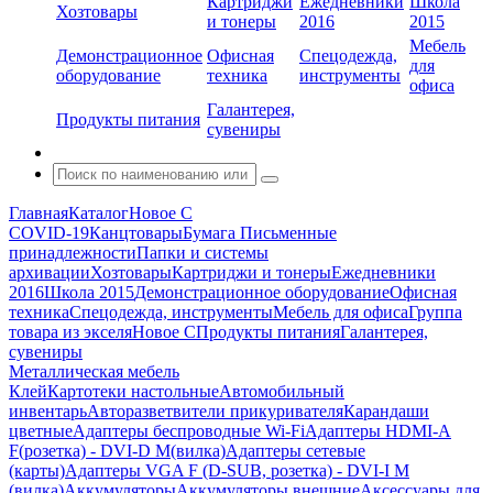
Картриджи
Ежедневники
Школа
Хозтовары
и тонеры
2016
2015
Мебель
Демонстрационное
Офисная
Спецодежда,
для
оборудование
техника
инструменты
офиса
Галантерея,
Продукты питания
сувениры
Главная
Каталог
Новое С
COVID-19
Канцтовары
Бумага
Письменные
принадлежности
Папки и системы
архивации
Хозтовары
Картриджи и тонеры
Ежедневники
2016
Школа 2015
Демонстрационное оборудование
Офисная
техника
Спецодежда, инструменты
Мебель для офиса
Группа
товара из экселя
Новое С
Продукты питания
Галантерея,
сувениры
Металлическая мебель
Клей
Картотеки настольные
Автомобильный
инвентарь
Авторазветвители прикуривателя
Карандаши
цветные
Адаптеры беспроводные Wi-Fi
Адаптеры HDMI-A
F(розетка) - DVI-D M(вилка)
Адаптеры сетевые
(карты)
Адаптеры VGA F (D-SUB, розетка) - DVI-I M
(вилка)
Аккумуляторы
Аккумуляторы внешние
Аксессуары для