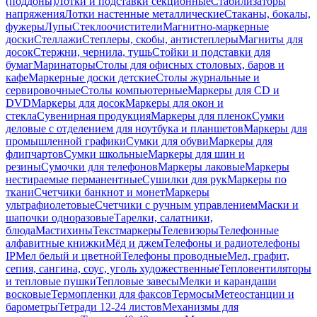
(поддоны)
Лотки и подставки секционные
Стабилизаторы
напряжения
Лотки настенные металлические
Стаканы, бокалы,
фужеры
Лупы
Стеклоочистители
Магнитно-маркерные
доски
Стеллажи
Степлеры, скобы, антистеплеры
Магниты для
досок
Стержни, чернила, тушь
Стойки и подставки для
бумаг
Маринаторы
Столы для офисных столовых, баров и
кафе
Маркерные доски детские
Столы журнальные и
сервировочные
Столы компьютерные
Маркеры для CD и
DVD
Маркеры для досок
Маркеры для окон и
стекла
Сувенирная продукция
Маркеры для пленок
Сумки
деловые с отделением для ноутбука и планшетов
Маркеры для
промышленной графики
Сумки для обуви
Маркеры для
флипчартов
Сумки школьные
Маркеры для шин и
резины
Сумочки для телефонов
Маркеры лаковые
Маркеры
нестираемые перманентные
Сушилки для рук
Маркеры по
ткани
Счетчики банкнот и монет
Маркеры
ультрафиолетовые
Счетчики с ручным управлением
Маски и
шапочки одноразовые
Тарелки, салатники,
блюда
Мастихины
Текстмаркеры
Телевизоры
Телефонные
алфавитные книжки
Мёд и джем
Телефоны и радиотелефоны
IP
Мел белый и цветной
Телефоны проводные
Мел, графит,
сепия, сангина, соус, уголь художественные
Тепловентиляторы
и тепловые пушки
Тепловые завесы
Мелки и карандаши
восковые
Термопленки для факсов
Термосы
Метеостанции и
барометры
Тетради 12-24 листов
Механизмы для