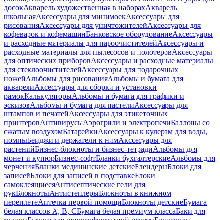
досок
Акварель художественная в наборах
Акварель
школьная
Аксессуары для минимоек
Аксессуары для
рисования
Аксессуары для уничтожителей
Аксессуары для
кофеварок и кофемашин
Банковское оборудование
Аксессуары
и расходные материалы для пароочистителей
Аксессуары и
расходные материалы для пылесосов и полотеров
Аксессуары
для оптических приборов
Аксессуары и расходные материалы
для стеклоочистителей
Аксессуары для подарочных
ножей
Альбомы для рисования
Альбомы и бумага для
акварели
Аксессуары для сборки и установки
рамок
Калькуляторы
Альбомы и бумага для графики и
эскизов
Альбомы и бумага для пастели
Аксессуары для
штампов и печатей
Аксессуары для этикеточных
принтеров
Антивирусы
Аэрогрили и электропечи
Баллоны со
сжатым воздухом
Батарейки
Аксессуары к кулерам для воды,
помпы
Бейджи и держатели к ним
Акссесуары для
растений
Бизнес-блокноты и бизнес-тетради
Альбомы для
монет и купюр
Бизнес-софт
Бланки бухгалтерские
Альбомы для
черчения
Бланки медицинские детские
Блендеры
Блоки для
записей
Блоки для записей в подставке
Блоки
самоклеящиеся
Антисептические гели для
рук
Блокноты
Антистеплеры
Блокноты в книжном
переплете
Аптечка первой помощи
Блокноты детские
Бумага
белая классов А, В, С
Бумага белая премиум класса
Баки для
мусора
Бумага для широкоформатной печати
Бандероли,