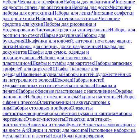
мебели
Чехлы для телефонов
Наборы для выжигания
Чистящие
жидкости-спреи для оргтехники
Наборы для досок
Чистящие
наборы для оргтехники
Наборы для лепки
Чистящие салфетки
для оргтехники
Наборы для первоклассников
Чистящие
средства для кухни
Наборы для рисования и
моделирования
Чистящие средства универсальные
Наборы для
росписи по стеклу
Шары воздушные
Наборы для
рукоделия
Шкафчики для ключей, аптечки, почтовые ящики,
лотки
Наборы для специй, доски разделочные
Шкафы для
документов
Шкафы для сумок, одежды и
индивидуальные
Наборы для творчества с
пластилином
Шкафы и тумбы для картотек
Наборы запасных
грифелей для циркулей
Шкафы тканевые для
одежды
Школьные журналы
Наборы кистей художественных
из натурального волоса
Шоколад
Наборы кистей
художественных из синтетического волоса
Штампы и
печати
Наборы офисные пластиковые с наполнением
Экраны
напольные
Наборы с ежедневником
Экраны настенные
Наборы
с френч-прессом
Электровеники и аккумуляторы к
ним
Наборы столовых приборов
Элементы
светоотражающие
Наборы цветной бумаги и картона
Наборы
чертежные
Этикет-пистолеты
Этикетки для этикет-
пистолетов
Этикетки из термобумаги
Этикетки самоклеящиеся
на листе А4
Ящики и лотки для кассира
Настольные наборы из
металла
Нити и ленты
Ножи
Ножи канцелярские