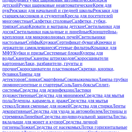
детский
Ручки шариковые неавтоматические
Крем для
рук
Рюкзаки для начальной и средней школы
Рюкзаки для
старшеклассников и студентов
Кресла для посетителей
многоместные
Салфетки столовые
Салфетки, губки,
тряпки
Сахар
Кровати и матрацы детские
Светильники для
досок
Светильники накладные и линейные
Кронштейны-
крепления для микроволновых печей
Светильники
настольные
Сейфы
Кружки
Сертификат-бумага
Крючки и
держатели самоклеящиеся
Сетевые фильтры
Крышки для
МФУ
Кубки и призы
Системные блоки
Кулеры для
воды
Сканеры
Сканеры штрихкодов
Скоросшиватели
картонные
Лаки, разбавители, грунты и
прочие
Скоросшиватели пластиковые
Скрепки, кнопки,
булавки
Лампы для
детекторов
Сливки
Смартфоны
Соковыжималки
Лампы-трубки
люминесцентные и стартеры
Соль
Ланч-боксы
Сплит-
системы
Средства для дезинфекции
Ластики
художественные
Средства для минимоек
Средства для мытья
пола
Леденцы, карамель и драже
Средства для мытья
стекол
Лезвия сменные для ножей
Средства для стирки
Ленты
декоративные
Средства для ухода за автомобилем
Лестницы и
стремянки
Линейки
Средства индивидуальной защиты
Листы-
вкладыши для монет и купюр
Средства личной
гигиены
Ложки
Средства от насекомых
Лотки горизонтальные