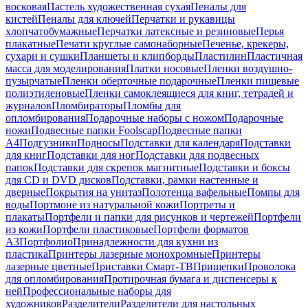
восковая
Пастель художественная сухая
Пеналы для
кистей
Пеналы для ключей
Перчатки и рукавицы
хлопчатобумажные
Перчатки латексные и резиновые
Перья
плакатные
Печати круглые самонаборные
Печенье, крекеры,
сухари и сушки
Планшеты и клипборды
Пластилин
Пластичная
масса для моделирования
Платки носовые
Пленки воздушно-
пузырчатые
Пленки оберточные подарочные
Пленки пищевые
полиэтиленовые
Пленки самоклеящиеся для книг, тетрадей и
журналов
Пломбираторы
Пломбы для
опломбирования
Подарочные наборы с ножом
Подарочные
ножи
Подвесные папки Foolscap
Подвесные папки
А4
Подгузники
Подносы
Подставки для календаря
Подставки
для книг
Подставки для ног
Подставки для подвесных
папок
Подставки для скрепок магнитные
Подставки и боксы
для CD и DVD дисков
Подставки, рамки настенные и
дверные
Покрытия на унитаз
Полотенца вафельные
Помпы для
воды
Портмоне из натуральной кожи
Портреты и
плакаты
Портфели и папки для рисунков и чертежей
Портфели
из кожи
Портфели пластиковые
Портфели форматов
А3
Портфолио
Принадлежности для кухни из
пластика
Принтеры лазерные монохромные
Принтеры
лазерные цветные
Приставки Смарт-ТВ
Прищепки
Проволока
для опломбирования
Протирочная бумага и диспенсеры к
ней
Профессиональные наборы для
художников
Разделители
Разделители для настольных