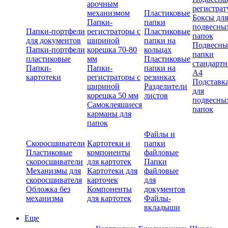
арочным
регистрат
механизмом
Пластиковые
Боксы для
Папки-
папки
подвесны
Папки-портфели
регистраторы с
Пластиковые
папок
для документов
шириной
папки на
Подвесны
Папки-портфели
корешка 70-80
кольцах
папки
пластиковые
мм
Пластиковые
стандарт
Папки-
Папки-
папки на
А4
картотеки
регистраторы с
резинках
Подставк
шириной
Разделители
для
корешка 50 мм
листов
подвесны
Самоклеящиеся
папок
карманы для
папок
Файлы и
Скоросшиватели
Картотеки и
папки
Пластиковые
компоненты
файловые
скоросшиватели
для картотек
Папки
Механизмы для
Картотеки для
файловые
скоросшивателя
карточек
для
Обложка без
Компоненты
документов
механизма
для картотек
Файлы-
вкладыши
Еще