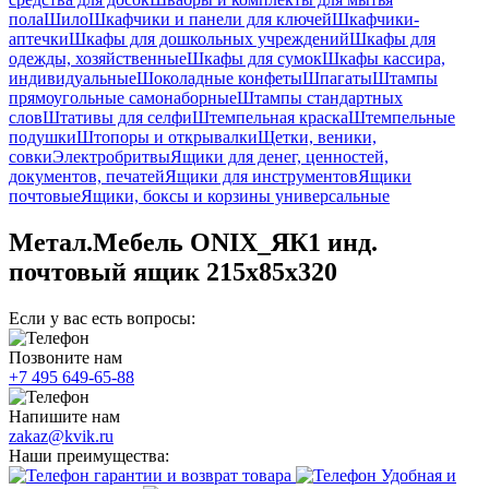
пола
Шило
Шкафчики и панели для ключей
Шкафчики-
аптечки
Шкафы для дошкольных учреждений
Шкафы для
одежды, хозяйственные
Шкафы для сумок
Шкафы кассира,
индивидуальные
Шоколадные конфеты
Шпагаты
Штампы
прямоугольные самонаборные
Штампы стандартных
слов
Штативы для селфи
Штемпельная краска
Штемпельные
подушки
Штопоры и открывалки
Щетки, веники,
совки
Электробритвы
Ящики для денег, ценностей,
документов, печатей
Ящики для инструментов
Ящики
почтовые
Ящики, боксы и корзины универсальные
Метал.Мебель ONIX_ЯК1 инд.
почтовый ящик 215x85x320
Если у вас есть вопросы:
Позвоните нам
+7 495 649-65-88
Напишите нам
zakaz@kvik.ru
Наши преимущества:
гарантии и возврат товара
Удобная и