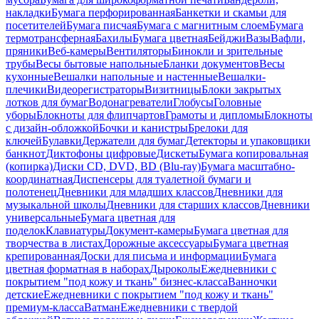
накладки
Бумага перфорированная
Банкетки и скамьи для
посетителей
Бумага писчая
Бумага с магнитным слоем
Бумага
термотрансферная
Бахилы
Бумага цветная
Бейджи
Вазы
Вафли,
пряники
Веб-камеры
Вентиляторы
Бинокли и зрительные
трубы
Весы бытовые напольные
Бланки документов
Весы
кухонные
Вешалки напольные и настенные
Вешалки-
плечики
Видеорегистраторы
Визитницы
Блоки закрытых
лотков для бумаг
Водонагреватели
Глобусы
Головные
уборы
Блокноты для флипчартов
Грамоты и дипломы
Блокноты
с дизайн-обложкой
Бочки и канистры
Брелоки для
ключей
Булавки
Держатели для бумаг
Детекторы и упаковщики
банкнот
Диктофоны цифровые
Дискеты
Бумага копировальная
(копирка)
Диски CD, DVD, BD (Blu-ray)
Бумага масштабно-
координатная
Диспенсеры для туалетной бумаги и
полотенец
Дневники для младших классов
Дневники для
музыкальной школы
Дневники для старших классов
Дневники
универсальные
Бумага цветная для
поделок
Клавиатуры
Документ-камеры
Бумага цветная для
творчества в листах
Дорожные аксессуары
Бумага цветная
крепированная
Доски для письма и информации
Бумага
цветная форматная в наборах
Дыроколы
Ежедневники с
покрытием "под кожу и ткань" бизнес-класса
Ванночки
детские
Ежедневники с покрытием "под кожу и ткань"
премиум-класса
Ватман
Ежедневники с твердой