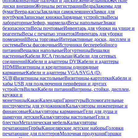
обложкой
Ватные палочки и диски
Еженедельники
Жесткие
диски внешние
Журналы регистрации
Ведра
Зажимы для
бумаг
Веера-кассы
Закладки самоклеящиеся
Замки для
ноутбуков
Записные книжки
Зарядные устройства
Весы
лабораторные
Зефир, мармелад
Весы напольные
Знаки
безопасности
Весы почтовые
Инвентарь для уборки на улице и
реагенты
Весы с печатью этикеток
Инвентарь для уборки
помещений
Весы торговые
Интерактивные доски, дисплеи и
системы
Весы фасовочные
Источники бесперебойного
питания
Вешалки напольные
Йогуртницы
Вешалки
настенные
Кабели RCA (тюльпан)
Кабели для сетевых
соединений
Кабели и адаптеры DVI
Кабели и адаптеры
HDMI
Визитницы и кредитницы однорядные
карманные
Кабели и адаптеры VGA/SVGA (D-
SUB)
Визитницы настольные
Визитницы-картотеки
Кабели и
хабы USB для подключения периферии и других
устройств
Вилки
Кабели питания
Витрины, стойки, дисплеи,
кружки и
монетницы
Какао
Календари
Гарнитуры
Вспомогательные
инструменты для художников
Калькуляторы инженерные и
финансовые
Калькуляторы карманные
Гели для душа и
шампуни детские
Калькуляторы настольные
Гели и
блестки
Металлическая мебель
Калькуляторы
печатающие
Гербы
Канцелярские детские наборы
Головки
печатающие для плоттеров
Молочная продукция
Горшки