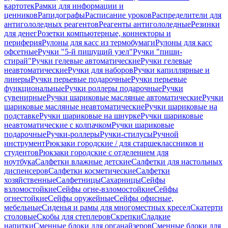
картотек
Рамки для информации и
ценников
Рапидографы
Расписание уроков
Распределители для
антигололедных реагентов
Реагенты антигололедные
Резинки
для денег
Розетки компьютерные, коннекторы и
периферия
Рулоны для касс из термобумаги
Рулоны для касс
офсетные
Ручки "5-й пишущий узел"
Ручки "пиши-
стирай"
Ручки гелевые автоматические
Ручки гелевые
неавтоматические
Ручки для наборов
Ручки капиллярные и
линеры
Ручки перьевые подарочные
Ручки перьевые
функциональные
Ручки роллеры подарочные
Ручки
сувенирные
Ручки шариковые масляные автоматические
Ручки
шариковые масляные неавтоматические
Ручки шариковые на
подставке
Ручки шариковые на шнурке
Ручки шариковые
неавтоматические с колпачком
Ручки шариковые
подарочные
Ручки-роллеры
Ручки-стилусы
Ручной
инструмент
Рюкзаки городские / для старшеклассников и
студентов
Рюкзаки городские с отделением для
ноутбука
Салфетки влажные детские
Салфетки для настольных
диспенсеров
Салфетки косметические
Салфетки
хозяйственные
Салфетницы
Сахарницы
Сейфы
взломостойкие
Сейфы огне-взломостойкие
Сейфы
огнестойкие
Сейфы оружейные
Сейфы офисные,
мебельные
Сиденья и рамы для многоместных кресел
Скатерти
столовые
Скобы для степлеров
Скрепки
Сладкие
напитки
Сменные блоки для органайзеров
Сменные блоки для