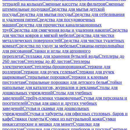
тетрадей на кольцах
Сменные кассеты для фильтров
Сменные
штемпельные подушки
Средства для мытья детской
посуды
Средства для мытья посуды
Средства для отбеливания
и удаления пятен
Средства для посудомоечных
машин
Средства для прочистки канализационных
труб
Средства для смягчения воды и удаления накипи
Средства
для чистки ковров и мягкой мебели
Средства для чистки
металлических поверхностей
Средства для чистки туалетных
комнат
Средства по уходу за мебелью
Стаканы-непроливайки
для рисования
Станки и иглы для архивного
переплета
Стеллажи для хранения бутылей воды
Степлеры до
260 листов
Степлеры до 40 листов
Степлеры
электрические
Степлеры-брошюровщики
Стержни для
роллеров
Стержни для ручек гелевые
Стержни для ручек
шариковые
Стиральные порошки
Стержни к клеевым
пистолетам
Стиральные порошки для детского белья
Стойки
напольные для каталогов, журналов и рекламы
Столы для
дошкольных учреждений
Столы для учебных
заведений
Стрейч-пленки упаковочные
Стулья для персонала и
посетителей
Стулья для школ и других учебных
заведений
Стулья и скамьи для дошкольных
учреждений
Стулья и табуреты для офисных столовых, баров и
кафе
Стяжки (хомуты)
Сумки из натуральной кожи
Сумки
инкассаторские и мешки для монет
Сушилки для
продуктов
Сушилки для столовых приборов и посуды
Счетные