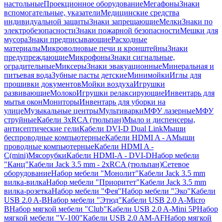
настольные
Проекционное оборудование
Мегафоны
Знаки
вспомогательные, указатели
Медицинские средства
индивидуальной защиты
Знаки запрещающие
Мелки
Знаки по
электробезопасности
Знаки пожарной безопасности
Мешки для
мусора
Знаки предписывающие
Расходные
материалы
Микроволновые печи и кронштейны
Знаки
предупреждающие
Микрофоны
Знаки сигнальные,
оградительные
Миксеры
Знаки эвакуационные
Минеральная и
питьевая вода
Зубные пасты детские
Минимойки
Иглы для
прошивки документов
Мойки воздуха
Игрушки
развивающие
Молоко
Игрушки релаксирующие
Инвентарь для
мытья окон
Мониторы
Инвентарь для уборки на
улице
Музыкальные центры
Мультиварки
МФУ лазерные
МФУ
струйные
Кабели 3xRCA (тюльпан)
Мыло и диспенсеры,
антисептические гели
Кабели DVI-D Dual Link
Мыши
беспроводные компьютерные
Кабели HDMI A - A
Мыши
проводные компьютерные
Кабели HDMI A -
C(mini)
Мясорубки
Кабели HDMI-A - DVI-D
Набор мебели
"Канц"
Кабели Jack 3.5 mm - 2xRCA (тюльпан)
Сетевое
оборудование
Набор мебели "Монолит"
Кабели Jack 3.5 mm
вилка-вилка
Набор мебели "Приоритет"
Кабели Jack 3.5 mm
вилка-розетка
Набор мебели "Фея"
Набор мебели "Эко"
Кабели
USB 2.0 A-B
Набор мебели "Этюд"
Кабели USB 2.0 A-Micro
B
Набор мягкой мебели "Club"
Кабели USB 2.0 A-Mini 5P
Набор
мягкой мебели "V-100"
Кабели USB 2.0 AM-AF
Набор мягкой