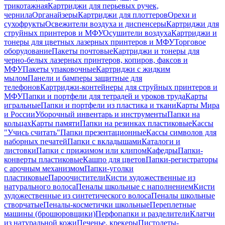
трикотажная
Картриджи для перьевых ручек,
чернила
Органайзеры
Картриджи для плоттеров
Орехи и
сухофрукты
Освежители воздуха и диспенсеры
Картриджи для
струйных принтеров и МФУ
Осушители воздуха
Картриджи и
тонеры для цветных лазерных принтеров и МФУ
Торговое
оборудование
Пакеты почтовые
Картриджи и тонеры для
черно-белых лазерных принтеров, копиров, факсов и
МФУ
Пакеты упаковочные
Картриджи с жидким
мылом
Панели и бамперы защитные для
телефонов
Картриджи-контейнеры для струйных принтеров и
МФУ
Папки и портфели для тетрадей и уроков труда
Карты
игральные
Папки и портфели из пластика и ткани
Карты Мира
и России
Уборочный инвентарь и инструменты
Папки на
кольцах
Карты памяти
Папки на резинках пластиковые
Кассы
"Учись считать"
Папки презентационные
Кассы символов для
наборных печатей
Папки с вкладышами
Каталоги и
листовки
Папки с прижимом или клипом
Кафедры
Папки-
конверты пластиковые
Кашпо для цветов
Папки-регистраторы
с арочным механизмом
Папки-уголки
пластиковые
Пароочистители
Кисти художественные из
натурального волоса
Пеналы школьные с наполнением
Кисти
художественные из синтетического волоса
Пеналы школьные
створчатые
Пеналы-косметички школьные
Переплетные
машины (брошюровщики)
Перфопапки и разделители
Клатчи
из натуральной кожи
Печенье, крекеры
Пистолеты-