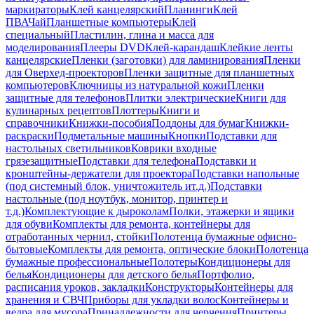
маркираторы
Клей канцелярский
Планинги
Клей
ПВА
Чай
Планшетные компьютеры
Клей
специальный
Пластилин, глина и масса для
моделирования
Плееры DVD
Клей-карандаш
Клейкие ленты
канцелярские
Пленки (заготовки) для ламинирования
Пленки
для Оверхед-проекторов
Пленки защитные для планшетных
компьютеров
Ключницы из натуральной кожи
Пленки
защитные для телефонов
Плитки электрические
Книги для
кулинарных рецептов
Плоттеры
Книги и
справочники
Книжки-пособия
Поддоны для бумаг
Книжки-
раскраски
Подметальные машины
Кнопки
Подставки для
настольных светильников
Коврики входные
грязезащитные
Подставки для телефона
Подставки и
кронштейны-держатели для проектора
Подставки напольные
(под системный блок, уничтожитель ит.д.)
Подставки
настольные (под ноутбук, монитор, принтер и
т.д.)
Комплектующие к дыроколам
Полки, этажерки и ящики
для обуви
Комплекты для ремонта, контейнеры для
отработанных чернил, стойки
Полотенца бумажные офисно-
бытовые
Комплекты для ремонта, оптические блоки
Полотенца
бумажные профессиональные
Полотеры
Кондиционеры для
белья
Кондиционеры для детского белья
Портфолио,
расписания уроков, закладки
Конструкторы
Контейнеры для
хранения и СВЧ
Приборы для укладки волос
Контейнеры и
ведра для мусора
Принадлежности для черчения
Принтеры