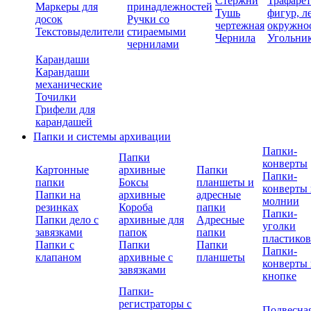
Стержни
Трафаре
Маркеры для
принадлежностей
Тушь
фигур, л
досок
Ручки со
чертежная
окружно
Текстовыделители
стираемыми
Чернила
Угольни
чернилами
Карандаши
Карандаши
механические
Точилки
Грифели для
карандашей
Папки и системы архивации
Папки-
Папки
конверты
Картонные
архивные
Папки
Папки-
папки
Боксы
планшеты и
конверты 
Папки на
архивные
адресные
молнии
резинках
Короба
папки
Папки-
Папки дело с
архивные для
Адресные
уголки
завязками
папок
папки
пластико
Папки с
Папки
Папки
Папки-
клапаном
архивные с
планшеты
конверты 
завязками
кнопке
Папки-
регистраторы с
Подвесна