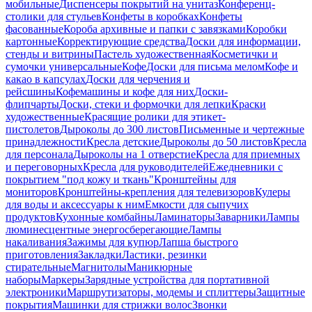
мобильные
Диспенсеры покрытий на унитаз
Конференц-
столики для стульев
Конфеты в коробках
Конфеты
фасованные
Короба архивные и папки с завязками
Коробки
картонные
Корректирующие средства
Доски для информации,
стенды и витрины
Пастель художественная
Косметички и
сумочки универсальные
Кофе
Доски для письма мелом
Кофе и
какао в капсулах
Доски для черчения и
рейсшины
Кофемашины и кофе для них
Доски-
флипчарты
Доски, стеки и формочки для лепки
Краски
художественные
Красящие ролики для этикет-
пистолетов
Дыроколы до 300 листов
Письменные и чертежные
принадлежности
Кресла детские
Дыроколы до 50 листов
Кресла
для персонала
Дыроколы на 1 отверстие
Кресла для приемных
и переговорных
Кресла для руководителей
Ежедневники с
покрытием "под кожу и ткань"
Кронштейны для
мониторов
Кронштейны-крепления для телевизоров
Кулеры
для воды и аксессуары к ним
Емкости для сыпучих
продуктов
Кухонные комбайны
Ламинаторы
Заварники
Лампы
люминесцентные энергосберегающие
Лампы
накаливания
Зажимы для купюр
Лапша быстрого
приготовления
Закладки
Ластики, резинки
стирательные
Магнитолы
Маникюрные
наборы
Маркеры
Зарядные устройства для портативной
электроники
Маршрутизаторы, модемы и сплиттеры
Защитные
покрытия
Машинки для стрижки волос
Звонки