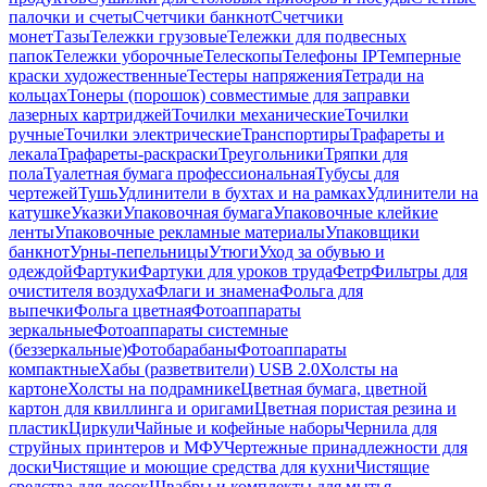
палочки и счеты
Счетчики банкнот
Счетчики
монет
Тазы
Тележки грузовые
Тележки для подвесных
папок
Тележки уборочные
Телескопы
Телефоны IP
Темперные
краски художественные
Тестеры напряжения
Тетради на
кольцах
Тонеры (порошок) совместимые для заправки
лазерных картриджей
Точилки механические
Точилки
ручные
Точилки электрические
Транспортиры
Трафареты и
лекала
Трафареты-раскраски
Треугольники
Тряпки для
пола
Туалетная бумага профессиональная
Тубусы для
чертежей
Тушь
Удлинители в бухтах и на рамках
Удлинители на
катушке
Указки
Упаковочная бумага
Упаковочные клейкие
ленты
Упаковочные рекламные материалы
Упаковщики
банкнот
Урны-пепельницы
Утюги
Уход за обувью и
одеждой
Фартуки
Фартуки для уроков труда
Фетр
Фильтры для
очистителя воздуха
Флаги и знамена
Фольга для
выпечки
Фольга цветная
Фотоаппараты
зеркальные
Фотоаппараты системные
(беззеркальные)
Фотобарабаны
Фотоаппараты
компактные
Хабы (разветвители) USB 2.0
Холсты на
картоне
Холсты на подрамнике
Цветная бумага, цветной
картон для квиллинга и оригами
Цветная пористая резина и
пластик
Циркули
Чайные и кофейные наборы
Чернила для
струйных принтеров и МФУ
Чертежные принадлежности для
доски
Чистящие и моющие средства для кухни
Чистящие
средства для досок
Швабры и комплекты для мытья