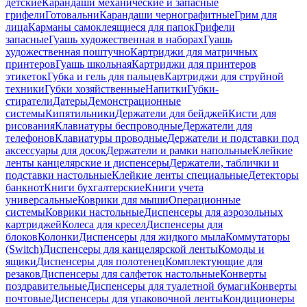
детские
Карандаши механические и запасные
грифели
Готовальни
Карандаши чернографитные
Грим для
лица
Карманы самоклеящиеся для папок
Грифели
запасные
Гуашь художественная в наборах
Гуашь
художественная поштучно
Картриджи для матричных
принтеров
Гуашь школьная
Картриджи для принтеров
этикеток
Губка и гель для пальцев
Картриджи для струйной
техники
Губки хозяйственные
Напитки
Губки-
стиратели
Датеры
Демонстрационные
системы
Кипятильники
Держатели для бейджей
Кисти для
рисования
Клавиатуры беспроводные
Держатели для
телефонов
Клавиатуры проводные
Держатели и подставки под
аксессуары для досок
Держатели и рамки напольные
Клейкие
ленты канцелярские и диспенсеры
Держатели, таблички и
подставки настольные
Клейкие ленты специальные
Детекторы
банкнот
Книги бухгалтерские
Книги учета
универсальные
Коврики для мыши
Операционные
системы
Коврики настольные
Диспенсеры для аэрозольных
картриджей
Колеса для кресел
Диспенсеры для
блоков
Колонки
Диспенсеры для жидкого мыла
Коммутаторы
(Switch)
Диспенсеры для канцелярской ленты
Комоды и
ящики
Диспенсеры для полотенец
Комплектующие для
резаков
Диспенсеры для салфеток настольные
Конверты
поздравительные
Диспенсеры для туалетной бумаги
Конверты
почтовые
Диспенсеры для упаковочной ленты
Кондиционеры