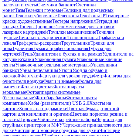
палочки и счеты
Счетчики банкнот
Счетчики
монет
Тазы
Тележки грузовые
Тележки для подвесных
папок
Тележки уборочные
Телескопы
Телефоны IP
Темперные
краски художественные
Тестеры напряжения
Тетради на
кольцах
Тонеры (порошок) совместимые для заправки
лазерных картриджей
Точилки механические
Точилки
ручные
Точилки электрические
Транспортиры
Трафареты и
лекала
Трафареты-раскраски
Треугольники
Тряпки для
пола
Туалетная бумага профессиональная
Тубусы для
чертежей
Тушь
Удлинители в бухтах и на рамках
Удлинители на
катушке
Указки
Упаковочная бумага
Упаковочные клейкие
ленты
Упаковочные рекламные материалы
Упаковщики
банкнот
Урны-пепельницы
Утюги
Уход за обувью и
одеждой
Фартуки
Фартуки для уроков труда
Фетр
Фильтры для
очистителя воздуха
Флаги и знамена
Фольга для
выпечки
Фольга цветная
Фотоаппараты
зеркальные
Фотоаппараты системные
(беззеркальные)
Фотобарабаны
Фотоаппараты
компактные
Хабы (разветвители) USB 2.0
Холсты на
картоне
Холсты на подрамнике
Цветная бумага, цветной
картон для квиллинга и оригами
Цветная пористая резина и
пластик
Циркули
Чайные и кофейные наборы
Чернила для
струйных принтеров и МФУ
Чертежные принадлежности для
доски
Чистящие и моющие средства для кухни
Чистящие
средства для досок
Швабры и комплекты для мытья