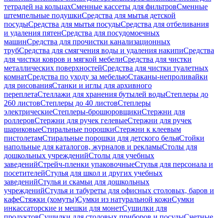
тетрадей на кольцах
Сменные кассеты для фильтров
Сменные
штемпельные подушки
Средства для мытья детской
посуды
Средства для мытья посуды
Средства для отбеливания
и удаления пятен
Средства для посудомоечных
машин
Средства для прочистки канализационных
труб
Средства для смягчения воды и удаления накипи
Средства
для чистки ковров и мягкой мебели
Средства для чистки
металлических поверхностей
Средства для чистки туалетных
комнат
Средства по уходу за мебелью
Стаканы-непроливайки
для рисования
Станки и иглы для архивного
переплета
Стеллажи для хранения бутылей воды
Степлеры до
260 листов
Степлеры до 40 листов
Степлеры
электрические
Степлеры-брошюровщики
Стержни для
роллеров
Стержни для ручек гелевые
Стержни для ручек
шариковые
Стиральные порошки
Стержни к клеевым
пистолетам
Стиральные порошки для детского белья
Стойки
напольные для каталогов, журналов и рекламы
Столы для
дошкольных учреждений
Столы для учебных
заведений
Стрейч-пленки упаковочные
Стулья для персонала и
посетителей
Стулья для школ и других учебных
заведений
Стулья и скамьи для дошкольных
учреждений
Стулья и табуреты для офисных столовых, баров и
кафе
Стяжки (хомуты)
Сумки из натуральной кожи
Сумки
инкассаторские и мешки для монет
Сушилки для
продуктов
Сушилки для столовых приборов и посуды
Счетные