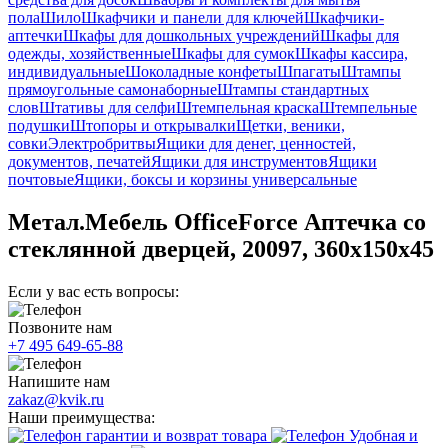
пола
Шило
Шкафчики и панели для ключей
Шкафчики-
аптечки
Шкафы для дошкольных учреждений
Шкафы для
одежды, хозяйственные
Шкафы для сумок
Шкафы кассира,
индивидуальные
Шоколадные конфеты
Шпагаты
Штампы
прямоугольные самонаборные
Штампы стандартных
слов
Штативы для селфи
Штемпельная краска
Штемпельные
подушки
Штопоры и открывалки
Щетки, веники,
совки
Электробритвы
Ящики для денег, ценностей,
документов, печатей
Ящики для инструментов
Ящики
почтовые
Ящики, боксы и корзины универсальные
Метал.Мебель OfficeForce Аптечка со
стеклянной дверцей, 20097, 360х150х45
Если у вас есть вопросы:
Позвоните нам
+7 495 649-65-88
Напишите нам
zakaz@kvik.ru
Наши преимущества:
гарантии и возврат товара
Удобная и