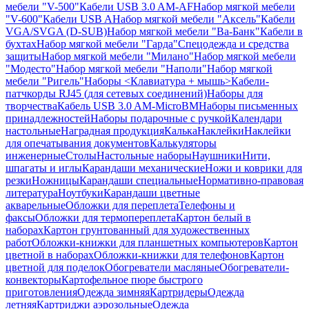
мебели "V-500"
Кабели USB 3.0 AM-AF
Набор мягкой мебели
"V-600"
Кабели USB A
Набор мягкой мебели "Аксель"
Кабели
VGA/SVGA (D-SUB)
Набор мягкой мебели "Ва-Банк"
Кабели в
бухтах
Набор мягкой мебели "Гарда"
Спецодежда и средства
защиты
Набор мягкой мебели "Милано"
Набор мягкой мебели
"Модесто"
Набор мягкой мебели "Наполи"
Набор мягкой
мебели "Ригель"
Наборы <Клавиатура + мышь>
Кабели-
патчкорды RJ45 (для сетевых соединений)
Наборы для
творчества
Кабель USB 3.0 AM-MicroBM
Наборы письменных
принадлежностей
Наборы подарочные с ручкой
Календари
настольные
Наградная продукция
Калька
Наклейки
Наклейки
для опечатывания документов
Калькуляторы
инженерные
Столы
Настольные наборы
Наушники
Нити,
шпагаты и иглы
Карандаши механические
Ножи и коврики для
резки
Ножницы
Карандаши специальные
Нормативно-правовая
литература
Ноутбуки
Карандаши цветные
акварельные
Обложки для переплета
Телефоны и
факсы
Обложки для термопереплета
Картон белый в
наборах
Картон грунтованный для художественных
работ
Обложки-книжки для планшетных компьютеров
Картон
цветной в наборах
Обложки-книжки для телефонов
Картон
цветной для поделок
Обогреватели масляные
Обогреватели-
конвекторы
Картофельное пюре быстрого
приготовления
Одежда зимняя
Картридеры
Одежда
летняя
Картриджи аэрозольные
Одежда