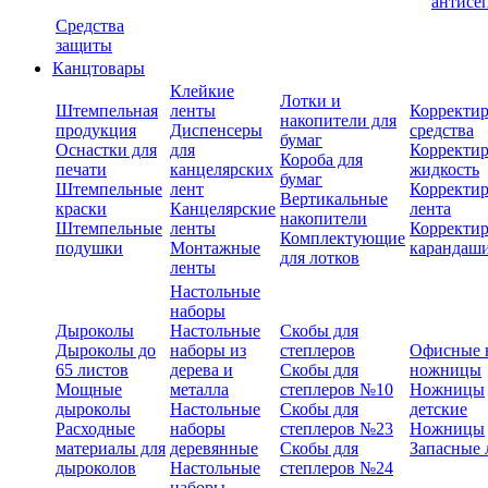
антисе
Средства
защиты
Канцтовары
Клейкие
Лотки и
Штемпельная
ленты
Корректи
накопители для
продукция
Диспенсеры
средства
бумаг
Оснастки для
для
Корректи
Короба для
печати
канцелярских
жидкость
бумаг
Штемпельные
лент
Корректи
Вертикальные
краски
Канцелярские
лента
накопители
Штемпельные
ленты
Корректи
Комплектующие
подушки
Монтажные
карандаш
для лотков
ленты
Настольные
наборы
Дыроколы
Настольные
Скобы для
Дыроколы до
наборы из
степлеров
Офисные 
65 листов
дерева и
Скобы для
ножницы
Мощные
металла
степлеров №10
Ножницы
дыроколы
Настольные
Скобы для
детские
Расходные
наборы
степлеров №23
Ножницы
материалы для
деревянные
Скобы для
Запасные 
дыроколов
Настольные
степлеров №24
наборы