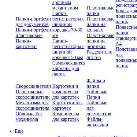
арочным
регистрат
механизмом
Пластиковые
Боксы для
Папки-
папки
подвесны
Папки-портфели
регистраторы с
Пластиковые
папок
для документов
шириной
папки на
Подвесны
Папки-портфели
корешка 70-80
кольцах
папки
пластиковые
мм
Пластиковые
стандарт
Папки-
Папки-
папки на
А4
картотеки
регистраторы с
резинках
Подставк
шириной
Разделители
для
корешка 50 мм
листов
подвесны
Самоклеящиеся
папок
карманы для
папок
Файлы и
Скоросшиватели
Картотеки и
папки
Пластиковые
компоненты
файловые
скоросшиватели
для картотек
Папки
Механизмы для
Картотеки для
файловые
скоросшивателя
карточек
для
Обложка без
Компоненты
документов
механизма
для картотек
Файлы-
вкладыши
Еще