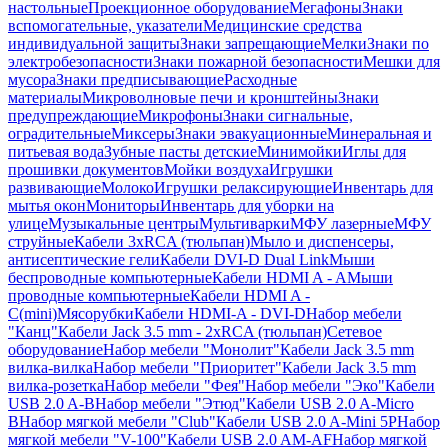
настольные
Проекционное оборудование
Мегафоны
Знаки
вспомогательные, указатели
Медицинские средства
индивидуальной защиты
Знаки запрещающие
Мелки
Знаки по
электробезопасности
Знаки пожарной безопасности
Мешки для
мусора
Знаки предписывающие
Расходные
материалы
Микроволновые печи и кронштейны
Знаки
предупреждающие
Микрофоны
Знаки сигнальные,
оградительные
Миксеры
Знаки эвакуационные
Минеральная и
питьевая вода
Зубные пасты детские
Минимойки
Иглы для
прошивки документов
Мойки воздуха
Игрушки
развивающие
Молоко
Игрушки релаксирующие
Инвентарь для
мытья окон
Мониторы
Инвентарь для уборки на
улице
Музыкальные центры
Мультиварки
МФУ лазерные
МФУ
струйные
Кабели 3xRCA (тюльпан)
Мыло и диспенсеры,
антисептические гели
Кабели DVI-D Dual Link
Мыши
беспроводные компьютерные
Кабели HDMI A - A
Мыши
проводные компьютерные
Кабели HDMI A -
C(mini)
Мясорубки
Кабели HDMI-A - DVI-D
Набор мебели
"Канц"
Кабели Jack 3.5 mm - 2xRCA (тюльпан)
Сетевое
оборудование
Набор мебели "Монолит"
Кабели Jack 3.5 mm
вилка-вилка
Набор мебели "Приоритет"
Кабели Jack 3.5 mm
вилка-розетка
Набор мебели "Фея"
Набор мебели "Эко"
Кабели
USB 2.0 A-B
Набор мебели "Этюд"
Кабели USB 2.0 A-Micro
B
Набор мягкой мебели "Club"
Кабели USB 2.0 A-Mini 5P
Набор
мягкой мебели "V-100"
Кабели USB 2.0 AM-AF
Набор мягкой