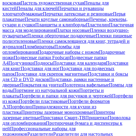
восковая
Пастель художественная сухая
Пеналы для
кистей
Пеналы для ключей
Перчатки и рукавицы
хлопчатобумажные
Перчатки латексные и резиновые
Перья
плакатные
Печати круглые самонаборные
Печенье, крекеры,
сухари и сушки
Планшеты и клипборды
Пластилин
Пластичная
масса для моделирования
Платки носовые
Пленки воздушно-
пузырчатые
Пленки оберточные подарочные
Пленки пищевые
полиэтиленовые
Пленки самоклеящиеся для книг, тетрадей и
журналов
Пломбираторы
Пломбы для
опломбирования
Подарочные наборы с ножом
Подарочные
ножи
Подвесные папки Foolscap
Подвесные папки
А4
Подгузники
Подносы
Подставки для календаря
Подставки
для книг
Подставки для ног
Подставки для подвесных
папок
Подставки для скрепок магнитные
Подставки и боксы
для CD и DVD дисков
Подставки, рамки настенные и
дверные
Покрытия на унитаз
Полотенца вафельные
Помпы для
воды
Портмоне из натуральной кожи
Портреты и
плакаты
Портфели и папки для рисунков и чертежей
Портфели
из кожи
Портфели пластиковые
Портфели форматов
А3
Портфолио
Принадлежности для кухни из
пластика
Принтеры лазерные монохромные
Принтеры
лазерные цветные
Приставки Смарт-ТВ
Прищепки
Проволока
для опломбирования
Протирочная бумага и диспенсеры к
ней
Профессиональные наборы для
художников
Разделители
Разделители для настольных