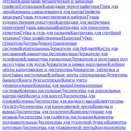
детские
Карандаши механические и запасные
грифели
Готовальни
Карандаши чернографитные
Грим для
лица
Карманы самоклеящиеся для папок
Грифели
запасные
Гуашь художественная в наборах
Гуашь
художественная поштучно
Картриджи для матричных
принтеров
Гуашь школьная
Картриджи для принтеров
этикеток
Губка и гель для пальцев
Картриджи для струйной
техники
Губки хозяйственные
Напитки
Губки-
стиратели
Датеры
Демонстрационные
системы
Кипятильники
Держатели для бейджей
Кисти для
рисования
Клавиатуры беспроводные
Держатели для
телефонов
Клавиатуры проводные
Держатели и подставки под
аксессуары для досок
Держатели и рамки напольные
Клейкие
ленты канцелярские и диспенсеры
Держатели, таблички и
подставки настольные
Клейкие ленты специальные
Детекторы
банкнот
Книги бухгалтерские
Книги учета
универсальные
Коврики для мыши
Операционные
системы
Коврики настольные
Диспенсеры для аэрозольных
картриджей
Колеса для кресел
Диспенсеры для
блоков
Колонки
Диспенсеры для жидкого мыла
Коммутаторы
(Switch)
Диспенсеры для канцелярской ленты
Комоды и
ящики
Диспенсеры для полотенец
Комплектующие для
резаков
Диспенсеры для салфеток настольные
Конверты
поздравительные
Диспенсеры для туалетной бумаги
Конверты
почтовые
Диспенсеры для упаковочной ленты
Кондиционеры