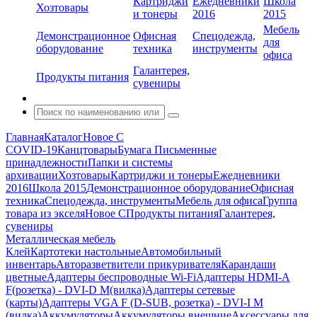
Картриджи
Ежедневники
Школа
Хозтовары
и тонеры
2016
2015
Мебель
Демонстрационное
Офисная
Спецодежда,
для
оборудование
техника
инструменты
офиса
Галантерея,
Продукты питания
сувениры
Главная
Каталог
Новое С
COVID-19
Канцтовары
Бумага
Письменные
принадлежности
Папки и системы
архивации
Хозтовары
Картриджи и тонеры
Ежедневники
2016
Школа 2015
Демонстрационное оборудование
Офисная
техника
Спецодежда, инструменты
Мебель для офиса
Группа
товара из экселя
Новое С
Продукты питания
Галантерея,
сувениры
Металлическая мебель
Клей
Картотеки настольные
Автомобильный
инвентарь
Авторазветвители прикуривателя
Карандаши
цветные
Адаптеры беспроводные Wi-Fi
Адаптеры HDMI-A
F(розетка) - DVI-D M(вилка)
Адаптеры сетевые
(карты)
Адаптеры VGA F (D-SUB, розетка) - DVI-I M
(вилка)
Аккумуляторы
Аккумуляторы внешние
Аксессуары для