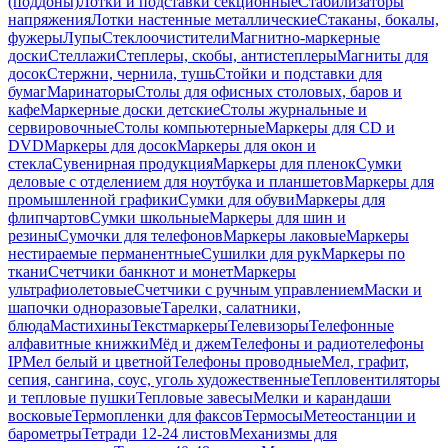
(поддоны)
Лотки и подставки секционные
Стабилизаторы
напряжения
Лотки настенные металлические
Стаканы, бокалы,
фужеры
Лупы
Стеклоочистители
Магнитно-маркерные
доски
Стеллажи
Степлеры, скобы, антистеплеры
Магниты для
досок
Стержни, чернила, тушь
Стойки и подставки для
бумаг
Маринаторы
Столы для офисных столовых, баров и
кафе
Маркерные доски детские
Столы журнальные и
сервировочные
Столы компьютерные
Маркеры для CD и
DVD
Маркеры для досок
Маркеры для окон и
стекла
Сувенирная продукция
Маркеры для пленок
Сумки
деловые с отделением для ноутбука и планшетов
Маркеры для
промышленной графики
Сумки для обуви
Маркеры для
флипчартов
Сумки школьные
Маркеры для шин и
резины
Сумочки для телефонов
Маркеры лаковые
Маркеры
нестираемые перманентные
Сушилки для рук
Маркеры по
ткани
Счетчики банкнот и монет
Маркеры
ультрафиолетовые
Счетчики с ручным управлением
Маски и
шапочки одноразовые
Тарелки, салатники,
блюда
Мастихины
Текстмаркеры
Телевизоры
Телефонные
алфавитные книжки
Мёд и джем
Телефоны и радиотелефоны
IP
Мел белый и цветной
Телефоны проводные
Мел, графит,
сепия, сангина, соус, уголь художественные
Тепловентиляторы
и тепловые пушки
Тепловые завесы
Мелки и карандаши
восковые
Термопленки для факсов
Термосы
Метеостанции и
барометры
Тетради 12-24 листов
Механизмы для