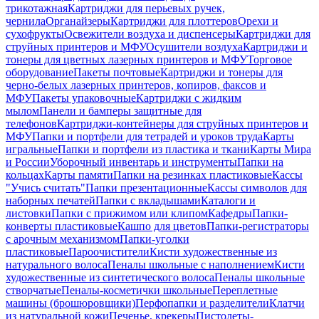
трикотажная
Картриджи для перьевых ручек,
чернила
Органайзеры
Картриджи для плоттеров
Орехи и
сухофрукты
Освежители воздуха и диспенсеры
Картриджи для
струйных принтеров и МФУ
Осушители воздуха
Картриджи и
тонеры для цветных лазерных принтеров и МФУ
Торговое
оборудование
Пакеты почтовые
Картриджи и тонеры для
черно-белых лазерных принтеров, копиров, факсов и
МФУ
Пакеты упаковочные
Картриджи с жидким
мылом
Панели и бамперы защитные для
телефонов
Картриджи-контейнеры для струйных принтеров и
МФУ
Папки и портфели для тетрадей и уроков труда
Карты
игральные
Папки и портфели из пластика и ткани
Карты Мира
и России
Уборочный инвентарь и инструменты
Папки на
кольцах
Карты памяти
Папки на резинках пластиковые
Кассы
"Учись считать"
Папки презентационные
Кассы символов для
наборных печатей
Папки с вкладышами
Каталоги и
листовки
Папки с прижимом или клипом
Кафедры
Папки-
конверты пластиковые
Кашпо для цветов
Папки-регистраторы
с арочным механизмом
Папки-уголки
пластиковые
Пароочистители
Кисти художественные из
натурального волоса
Пеналы школьные с наполнением
Кисти
художественные из синтетического волоса
Пеналы школьные
створчатые
Пеналы-косметички школьные
Переплетные
машины (брошюровщики)
Перфопапки и разделители
Клатчи
из натуральной кожи
Печенье, крекеры
Пистолеты-