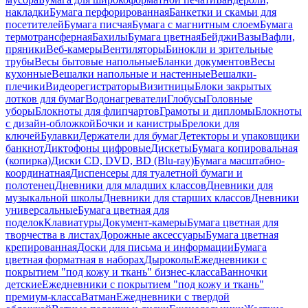
накладки
Бумага перфорированная
Банкетки и скамьи для
посетителей
Бумага писчая
Бумага с магнитным слоем
Бумага
термотрансферная
Бахилы
Бумага цветная
Бейджи
Вазы
Вафли,
пряники
Веб-камеры
Вентиляторы
Бинокли и зрительные
трубы
Весы бытовые напольные
Бланки документов
Весы
кухонные
Вешалки напольные и настенные
Вешалки-
плечики
Видеорегистраторы
Визитницы
Блоки закрытых
лотков для бумаг
Водонагреватели
Глобусы
Головные
уборы
Блокноты для флипчартов
Грамоты и дипломы
Блокноты
с дизайн-обложкой
Бочки и канистры
Брелоки для
ключей
Булавки
Держатели для бумаг
Детекторы и упаковщики
банкнот
Диктофоны цифровые
Дискеты
Бумага копировальная
(копирка)
Диски CD, DVD, BD (Blu-ray)
Бумага масштабно-
координатная
Диспенсеры для туалетной бумаги и
полотенец
Дневники для младших классов
Дневники для
музыкальной школы
Дневники для старших классов
Дневники
универсальные
Бумага цветная для
поделок
Клавиатуры
Документ-камеры
Бумага цветная для
творчества в листах
Дорожные аксессуары
Бумага цветная
крепированная
Доски для письма и информации
Бумага
цветная форматная в наборах
Дыроколы
Ежедневники с
покрытием "под кожу и ткань" бизнес-класса
Ванночки
детские
Ежедневники с покрытием "под кожу и ткань"
премиум-класса
Ватман
Ежедневники с твердой