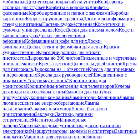
мобильные
Диспенсеры покрытий на унитаз
Конференц-
столики для стульев
Конфеты в коробках
Конфеты
фасованные
Короба архивные и папки с завязками
Коробки
картонные
Корректирующие средства
Доски для информации,
стенды и витрины
Пастель художественная
Косметички и
сумочки универсальные
Кофе
Доски для письма мелом
Кофе и
какао в капсулах
Доски для черчения и
рейсшины
Кофемашины и кофе для них
Доски-
флипчарты
Доски, стеки и формочки для лепки
Краски
художественные
Красящие ролики для этикет-
пистолетов
Дыроколы до 300 листов
Письменные и чертежные
принадлежности
Кресла детские
Дыроколы до 50 листов
Кресла
для персонала
Дыроколы на 1 отверстие
Кресла для приемных
и переговорных
Кресла для руководителей
Ежедневники с
покрытием "под кожу и ткань"
Кронштейны для
мониторов
Кронштейны-крепления для телевизоров
Кулеры
для воды и аксессуары к ним
Емкости для сыпучих
продуктов
Кухонные комбайны
Ламинаторы
Заварники
Лампы
люминесцентные энергосберегающие
Лампы
накаливания
Зажимы для купюр
Лапша быстрого
приготовления
Закладки
Ластики, резинки
стирательные
Магнитолы
Маникюрные
наборы
Маркеры
Зарядные устройства для портативной
электроники
Маршрутизаторы, модемы и сплиттеры
Защитные
покрытия
Машинки для стрижки волос
Звонки