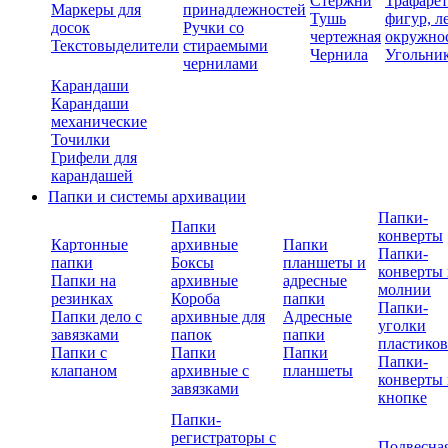
Стержни
Трафаре
Маркеры для
принадлежностей
Тушь
фигур, л
досок
Ручки со
чертежная
окружно
Текстовыделители
стираемыми
Чернила
Угольни
чернилами
Карандаши
Карандаши
механические
Точилки
Грифели для
карандашей
Папки и системы архивации
Папки-
Папки
конверты
Картонные
архивные
Папки
Папки-
папки
Боксы
планшеты и
конверты 
Папки на
архивные
адресные
молнии
резинках
Короба
папки
Папки-
Папки дело с
архивные для
Адресные
уголки
завязками
папок
папки
пластико
Папки с
Папки
Папки
Папки-
клапаном
архивные с
планшеты
конверты 
завязками
кнопке
Папки-
регистраторы с
Подвесна