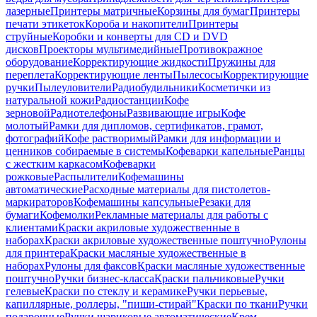
лазерные
Принтеры матричные
Корзины для бумаг
Принтеры
печати этикеток
Короба и накопители
Принтеры
струйные
Коробки и конверты для CD и DVD
дисков
Проекторы мультимедийные
Противокражное
оборудование
Корректирующие жидкости
Пружины для
переплета
Корректирующие ленты
Пылесосы
Корректирующие
ручки
Пылеуловители
Радиобудильники
Косметички из
натуральной кожи
Радиостанции
Кофе
зерновой
Радиотелефоны
Развивающие игры
Кофе
молотый
Рамки для дипломов, сертификатов, грамот,
фотографий
Кофе растворимый
Рамки для информации и
ценников собираемые в системы
Кофеварки капельные
Ранцы
с жестким каркасом
Кофеварки
рожковые
Распылители
Кофемашины
автоматические
Расходные материалы для пистолетов-
маркираторов
Кофемашины капсульные
Резаки для
бумаги
Кофемолки
Рекламные материалы для работы с
клиентами
Краски акриловые художественные в
наборах
Краски акриловые художественные поштучно
Рулоны
для принтера
Краски масляные художественные в
наборах
Рулоны для факсов
Краски масляные художественные
поштучно
Ручки бизнес-класса
Краски пальчиковые
Ручки
гелевые
Краски по стеклу и керамике
Ручки перьевые,
капиллярные, роллеры, "пиши-стирай"
Краски по ткани
Ручки
подарочные
Ручки шариковые автоматические
Крем