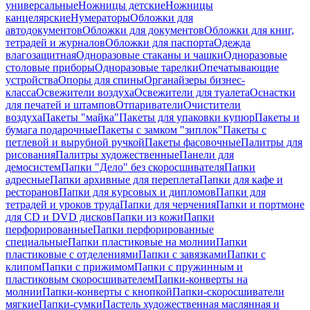
универсальные
Ножницы детские
Ножницы
канцелярские
Нумераторы
Обложки для
автодокументов
Обложки для документов
Обложки для книг,
тетрадей и журналов
Обложки для паспорта
Одежда
влагозащитная
Одноразовые стаканы и чашки
Одноразовые
столовые приборы
Одноразовые тарелки
Опечатывающие
устройства
Опоры для спины
Органайзеры бизнес-
класса
Освежители воздуха
Освежители для туалета
Оснастки
для печатей и штампов
Отпариватели
Очистители
воздуха
Пакеты "майка"
Пакеты для упаковки купюр
Пакеты и
бумага подарочные
Пакеты с замком "зиплок"
Пакеты с
петлевой и вырубной ручкой
Пакеты фасовочные
Палитры для
рисования
Палитры художественные
Панели для
демосистем
Папки "Дело" без скоросшивателя
Папки
адресные
Папки архивные для переплета
Папки для кафе и
ресторанов
Папки для курсовых и дипломов
Папки для
тетрадей и уроков труда
Папки для черчения
Папки и портмоне
для CD и DVD дисков
Папки из кожи
Папки
перфорированные
Папки перфорированные
специальные
Папки пластиковые на молнии
Папки
пластиковые с отделениями
Папки с завязками
Папки с
клипом
Папки с прижимом
Папки с пружинным и
пластиковым скоросшивателем
Папки-конверты на
молнии
Папки-конверты с кнопкой
Папки-скоросшиватели
мягкие
Папки-сумки
Пастель художественная маслянная и