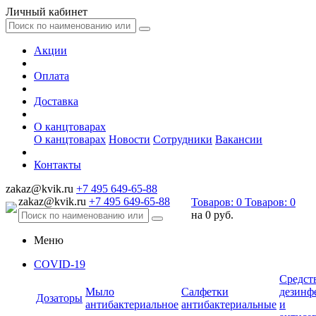
Личный кабинет
Акции
Оплата
Доставка
О канцтоварах
О канцтоварах
Новости
Сотрудники
Вакансии
Контакты
zakaz@kvik.ru
+7 495 649-65-88
zakaz@kvik.ru
+7 495 649-65-88
Товаров:
0
Товаров:
0
на
0 руб.
Меню
COVID-19
Средст
Мыло
Салфетки
дезинф
Дозаторы
антибактериальное
антибактериальные
и