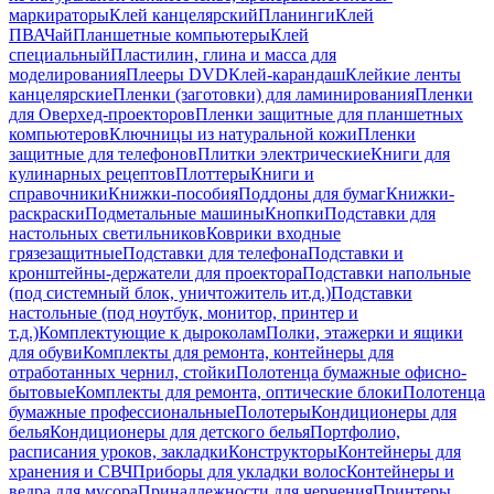
маркираторы
Клей канцелярский
Планинги
Клей
ПВА
Чай
Планшетные компьютеры
Клей
специальный
Пластилин, глина и масса для
моделирования
Плееры DVD
Клей-карандаш
Клейкие ленты
канцелярские
Пленки (заготовки) для ламинирования
Пленки
для Оверхед-проекторов
Пленки защитные для планшетных
компьютеров
Ключницы из натуральной кожи
Пленки
защитные для телефонов
Плитки электрические
Книги для
кулинарных рецептов
Плоттеры
Книги и
справочники
Книжки-пособия
Поддоны для бумаг
Книжки-
раскраски
Подметальные машины
Кнопки
Подставки для
настольных светильников
Коврики входные
грязезащитные
Подставки для телефона
Подставки и
кронштейны-держатели для проектора
Подставки напольные
(под системный блок, уничтожитель ит.д.)
Подставки
настольные (под ноутбук, монитор, принтер и
т.д.)
Комплектующие к дыроколам
Полки, этажерки и ящики
для обуви
Комплекты для ремонта, контейнеры для
отработанных чернил, стойки
Полотенца бумажные офисно-
бытовые
Комплекты для ремонта, оптические блоки
Полотенца
бумажные профессиональные
Полотеры
Кондиционеры для
белья
Кондиционеры для детского белья
Портфолио,
расписания уроков, закладки
Конструкторы
Контейнеры для
хранения и СВЧ
Приборы для укладки волос
Контейнеры и
ведра для мусора
Принадлежности для черчения
Принтеры