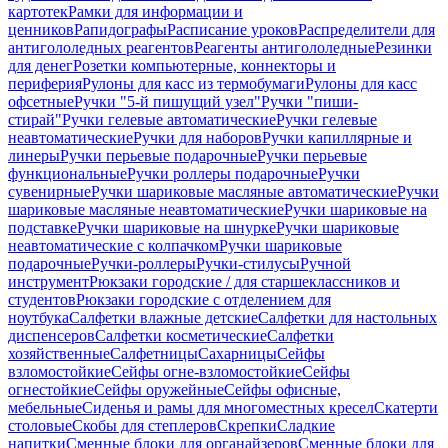
картотек
Рамки для информации и
ценников
Рапидографы
Расписание уроков
Распределители для
антигололедных реагентов
Реагенты антигололедные
Резинки
для денег
Розетки компьютерные, коннекторы и
периферия
Рулоны для касс из термобумаги
Рулоны для касс
офсетные
Ручки "5-й пишущий узел"
Ручки "пиши-
стирай"
Ручки гелевые автоматические
Ручки гелевые
неавтоматические
Ручки для наборов
Ручки капиллярные и
линеры
Ручки перьевые подарочные
Ручки перьевые
функциональные
Ручки роллеры подарочные
Ручки
сувенирные
Ручки шариковые масляные автоматические
Ручки
шариковые масляные неавтоматические
Ручки шариковые на
подставке
Ручки шариковые на шнурке
Ручки шариковые
неавтоматические с колпачком
Ручки шариковые
подарочные
Ручки-роллеры
Ручки-стилусы
Ручной
инструмент
Рюкзаки городские / для старшеклассников и
студентов
Рюкзаки городские с отделением для
ноутбука
Салфетки влажные детские
Салфетки для настольных
диспенсеров
Салфетки косметические
Салфетки
хозяйственные
Салфетницы
Сахарницы
Сейфы
взломостойкие
Сейфы огне-взломостойкие
Сейфы
огнестойкие
Сейфы оружейные
Сейфы офисные,
мебельные
Сиденья и рамы для многоместных кресел
Скатерти
столовые
Скобы для степлеров
Скрепки
Сладкие
напитки
Сменные блоки для органайзеров
Сменные блоки для