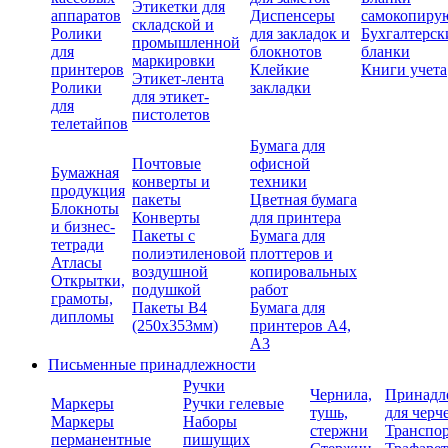
Этикетки для
аппаратов
Диспенсеры
самокопиру
складской и
Ролики
для закладок и
Бухгалтерск
промышленной
для
блокнотов
бланки
маркировки
принтеров
Клейкие
Книги учета
Этикет-лента
Ролики
закладки
для этикет-
для
пистолетов
телетайпов
Бумага для
Почтовые
офисной
Бумажная
конверты и
техники
продукция
пакеты
Цветная бумага
Блокноты
Конверты
для принтера
и бизнес-
Пакеты с
Бумага для
тетради
полиэтиленовой
плоттеров и
Атласы
воздушной
копировальных
Открытки,
подушкой
работ
грамоты,
Пакеты В4
Бумага для
дипломы
(250х353мм)
принтеров А4,
А3
Письменные принадлежности
Ручки
Чернила,
Принадл
Маркеры
Ручки гелевые
тушь,
для черч
Маркеры
Наборы
стержни
Транспо
перманентные
пишущих