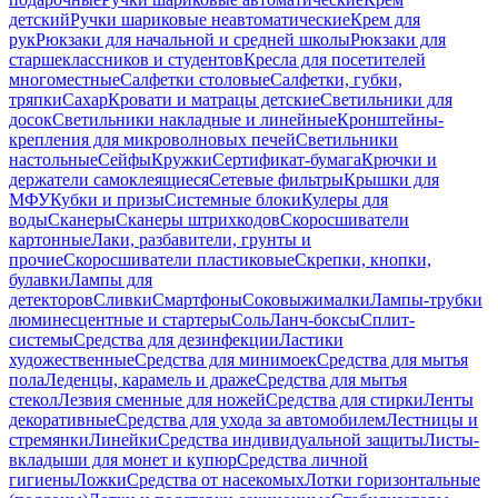
детский
Ручки шариковые неавтоматические
Крем для
рук
Рюкзаки для начальной и средней школы
Рюкзаки для
старшеклассников и студентов
Кресла для посетителей
многоместные
Салфетки столовые
Салфетки, губки,
тряпки
Сахар
Кровати и матрацы детские
Светильники для
досок
Светильники накладные и линейные
Кронштейны-
крепления для микроволновых печей
Светильники
настольные
Сейфы
Кружки
Сертификат-бумага
Крючки и
держатели самоклеящиеся
Сетевые фильтры
Крышки для
МФУ
Кубки и призы
Системные блоки
Кулеры для
воды
Сканеры
Сканеры штрихкодов
Скоросшиватели
картонные
Лаки, разбавители, грунты и
прочие
Скоросшиватели пластиковые
Скрепки, кнопки,
булавки
Лампы для
детекторов
Сливки
Смартфоны
Соковыжималки
Лампы-трубки
люминесцентные и стартеры
Соль
Ланч-боксы
Сплит-
системы
Средства для дезинфекции
Ластики
художественные
Средства для минимоек
Средства для мытья
пола
Леденцы, карамель и драже
Средства для мытья
стекол
Лезвия сменные для ножей
Средства для стирки
Ленты
декоративные
Средства для ухода за автомобилем
Лестницы и
стремянки
Линейки
Средства индивидуальной защиты
Листы-
вкладыши для монет и купюр
Средства личной
гигиены
Ложки
Средства от насекомых
Лотки горизонтальные