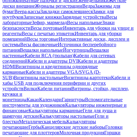
обложкой
Ватные палочки и диски
Еженедельники
Жесткие
диски внешние
Журналы регистрации
Ведра
Зажимы для
бумаг
Веера-кассы
Закладки самоклеящиеся
Замки для
ноутбуков
Записные книжки
Зарядные устройства
Весы
лабораторные
Зефир, мармелад
Весы напольные
Знаки
безопасности
Весы почтовые
Инвентарь для уборки на улице и
реагенты
Весы с печатью этикеток
Инвентарь для уборки
помещений
Весы торговые
Интерактивные доски, дисплеи и
системы
Весы фасовочные
Источники бесперебойного
питания
Вешалки напольные
Йогуртницы
Вешалки
настенные
Кабели RCA (тюльпан)
Кабели для сетевых
соединений
Кабели и адаптеры DVI
Кабели и адаптеры
HDMI
Визитницы и кредитницы однорядные
карманные
Кабели и адаптеры VGA/SVGA (D-
SUB)
Визитницы настольные
Визитницы-картотеки
Кабели и
хабы USB для подключения периферии и других
устройств
Вилки
Кабели питания
Витрины, стойки, дисплеи,
кружки и
монетницы
Какао
Календари
Гарнитуры
Вспомогательные
инструменты для художников
Калькуляторы инженерные и
финансовые
Калькуляторы карманные
Гели для душа и
шампуни детские
Калькуляторы настольные
Гели и
блестки
Металлическая мебель
Калькуляторы
печатающие
Гербы
Канцелярские детские наборы
Головки
печатающие для плоттеров
Молочная продукция
Горшки