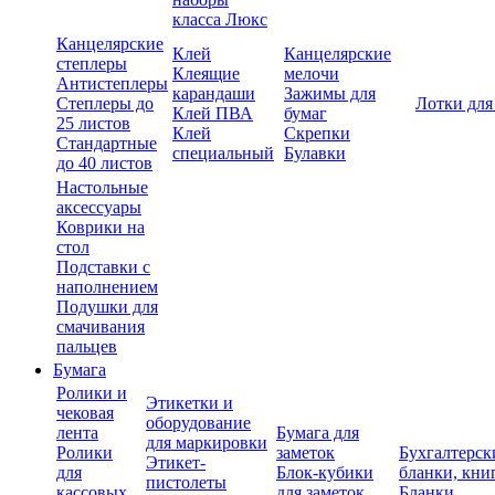
класса Люкс
Канцелярские
Клей
Канцелярские
степлеры
Клеящие
мелочи
Антистеплеры
карандаши
Зажимы для
Степлеры до
Лотки для
Клей ПВА
бумаг
25 листов
Клей
Скрепки
Стандартные
специальный
Булавки
до 40 листов
Настольные
аксессуары
Коврики на
стол
Подставки с
наполнением
Подушки для
смачивания
пальцев
Бумага
Ролики и
Этикетки и
чековая
оборудование
лента
Бумага для
для маркировки
Ролики
заметок
Бухгалтерск
Этикет-
для
Блок-кубики
бланки, кни
пистолеты
кассовых
для заметок
Бланки