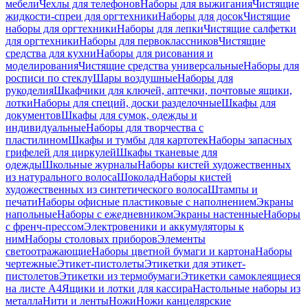
мебели
Чехлы для телефонов
Наборы для выжигания
Чистящие
жидкости-спреи для оргтехники
Наборы для досок
Чистящие
наборы для оргтехники
Наборы для лепки
Чистящие салфетки
для оргтехники
Наборы для первоклассников
Чистящие
средства для кухни
Наборы для рисования и
моделирования
Чистящие средства универсальные
Наборы для
росписи по стеклу
Шары воздушные
Наборы для
рукоделия
Шкафчики для ключей, аптечки, почтовые ящики,
лотки
Наборы для специй, доски разделочные
Шкафы для
документов
Шкафы для сумок, одежды и
индивидуальные
Наборы для творчества с
пластилином
Шкафы и тумбы для картотек
Наборы запасных
грифелей для циркулей
Шкафы тканевые для
одежды
Школьные журналы
Наборы кистей художественных
из натурального волоса
Шоколад
Наборы кистей
художественных из синтетического волоса
Штампы и
печати
Наборы офисные пластиковые с наполнением
Экраны
напольные
Наборы с ежедневником
Экраны настенные
Наборы
с френч-прессом
Электровеники и аккумуляторы к
ним
Наборы столовых приборов
Элементы
светоотражающие
Наборы цветной бумаги и картона
Наборы
чертежные
Этикет-пистолеты
Этикетки для этикет-
пистолетов
Этикетки из термобумаги
Этикетки самоклеящиеся
на листе А4
Ящики и лотки для кассира
Настольные наборы из
металла
Нити и ленты
Ножи
Ножи канцелярские