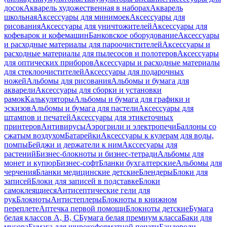
досок
Акварель художественная в наборах
Акварель
школьная
Аксессуары для минимоек
Аксессуары для
рисования
Аксессуары для уничтожителей
Аксессуары для
кофеварок и кофемашин
Банковское оборудование
Аксессуары
и расходные материалы для пароочистителей
Аксессуары и
расходные материалы для пылесосов и полотеров
Аксессуары
для оптических приборов
Аксессуары и расходные материалы
для стеклоочистителей
Аксессуары для подарочных
ножей
Альбомы для рисования
Альбомы и бумага для
акварели
Аксессуары для сборки и установки
рамок
Калькуляторы
Альбомы и бумага для графики и
эскизов
Альбомы и бумага для пастели
Аксессуары для
штампов и печатей
Аксессуары для этикеточных
принтеров
Антивирусы
Аэрогрили и электропечи
Баллоны со
сжатым воздухом
Батарейки
Аксессуары к кулерам для воды,
помпы
Бейджи и держатели к ним
Акссесуары для
растений
Бизнес-блокноты и бизнес-тетради
Альбомы для
монет и купюр
Бизнес-софт
Бланки бухгалтерские
Альбомы для
черчения
Бланки медицинские детские
Блендеры
Блоки для
записей
Блоки для записей в подставке
Блоки
самоклеящиеся
Антисептические гели для
рук
Блокноты
Антистеплеры
Блокноты в книжном
переплете
Аптечка первой помощи
Блокноты детские
Бумага
белая классов А, В, С
Бумага белая премиум класса
Баки для
мусора
Бумага для широкоформатной печати
Бандероли,