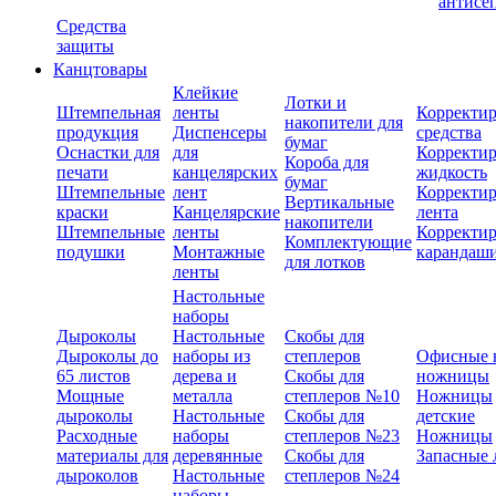
антисе
Средства
защиты
Канцтовары
Клейкие
Лотки и
Штемпельная
ленты
Корректи
накопители для
продукция
Диспенсеры
средства
бумаг
Оснастки для
для
Корректи
Короба для
печати
канцелярских
жидкость
бумаг
Штемпельные
лент
Корректи
Вертикальные
краски
Канцелярские
лента
накопители
Штемпельные
ленты
Корректи
Комплектующие
подушки
Монтажные
карандаш
для лотков
ленты
Настольные
наборы
Дыроколы
Настольные
Скобы для
Дыроколы до
наборы из
степлеров
Офисные 
65 листов
дерева и
Скобы для
ножницы
Мощные
металла
степлеров №10
Ножницы
дыроколы
Настольные
Скобы для
детские
Расходные
наборы
степлеров №23
Ножницы
материалы для
деревянные
Скобы для
Запасные 
дыроколов
Настольные
степлеров №24
наборы