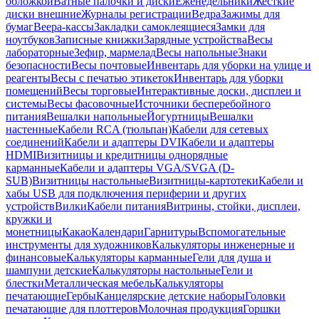
обложкой
Ватные палочки и диски
Еженедельники
Жесткие
диски внешние
Журналы регистрации
Ведра
Зажимы для
бумаг
Веера-кассы
Закладки самоклеящиеся
Замки для
ноутбуков
Записные книжки
Зарядные устройства
Весы
лабораторные
Зефир, мармелад
Весы напольные
Знаки
безопасности
Весы почтовые
Инвентарь для уборки на улице и
реагенты
Весы с печатью этикеток
Инвентарь для уборки
помещений
Весы торговые
Интерактивные доски, дисплеи и
системы
Весы фасовочные
Источники бесперебойного
питания
Вешалки напольные
Йогуртницы
Вешалки
настенные
Кабели RCA (тюльпан)
Кабели для сетевых
соединений
Кабели и адаптеры DVI
Кабели и адаптеры
HDMI
Визитницы и кредитницы однорядные
карманные
Кабели и адаптеры VGA/SVGA (D-
SUB)
Визитницы настольные
Визитницы-картотеки
Кабели и
хабы USB для подключения периферии и других
устройств
Вилки
Кабели питания
Витрины, стойки, дисплеи,
кружки и
монетницы
Какао
Календари
Гарнитуры
Вспомогательные
инструменты для художников
Калькуляторы инженерные и
финансовые
Калькуляторы карманные
Гели для душа и
шампуни детские
Калькуляторы настольные
Гели и
блестки
Металлическая мебель
Калькуляторы
печатающие
Гербы
Канцелярские детские наборы
Головки
печатающие для плоттеров
Молочная продукция
Горшки