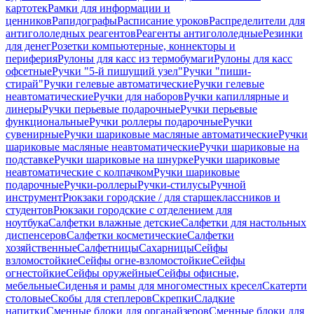
картотек
Рамки для информации и
ценников
Рапидографы
Расписание уроков
Распределители для
антигололедных реагентов
Реагенты антигололедные
Резинки
для денег
Розетки компьютерные, коннекторы и
периферия
Рулоны для касс из термобумаги
Рулоны для касс
офсетные
Ручки "5-й пишущий узел"
Ручки "пиши-
стирай"
Ручки гелевые автоматические
Ручки гелевые
неавтоматические
Ручки для наборов
Ручки капиллярные и
линеры
Ручки перьевые подарочные
Ручки перьевые
функциональные
Ручки роллеры подарочные
Ручки
сувенирные
Ручки шариковые масляные автоматические
Ручки
шариковые масляные неавтоматические
Ручки шариковые на
подставке
Ручки шариковые на шнурке
Ручки шариковые
неавтоматические с колпачком
Ручки шариковые
подарочные
Ручки-роллеры
Ручки-стилусы
Ручной
инструмент
Рюкзаки городские / для старшеклассников и
студентов
Рюкзаки городские с отделением для
ноутбука
Салфетки влажные детские
Салфетки для настольных
диспенсеров
Салфетки косметические
Салфетки
хозяйственные
Салфетницы
Сахарницы
Сейфы
взломостойкие
Сейфы огне-взломостойкие
Сейфы
огнестойкие
Сейфы оружейные
Сейфы офисные,
мебельные
Сиденья и рамы для многоместных кресел
Скатерти
столовые
Скобы для степлеров
Скрепки
Сладкие
напитки
Сменные блоки для органайзеров
Сменные блоки для