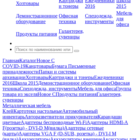
Картриджи
Ежедневники
Школа
Хозтовары
и тонеры
2016
2015
Мебель
Демонстрационное
Офисная
Спецодежда,
для
оборудование
техника
инструменты
офиса
Галантерея,
Продукты питания
сувениры
Главная
Каталог
Новое С
COVID-19
Канцтовары
Бумага
Письменные
принадлежности
Папки и системы
архивации
Хозтовары
Картриджи и тонеры
Ежедневники
2016
Школа 2015
Демонстрационное оборудование
Офисная
техника
Спецодежда, инструменты
Мебель для офиса
Группа
товара из экселя
Новое С
Продукты питания
Галантерея,
сувениры
Металлическая мебель
Клей
Картотеки настольные
Автомобильный
инвентарь
Авторазветвители прикуривателя
Карандаши
цветные
Адаптеры беспроводные Wi-Fi
Адаптеры HDMI-A
F(розетка) - DVI-D M(вилка)
Адаптеры сетевые
(карты)
Адаптеры VGA F (D-SUB, розетка) - DVI-I M
(вилка)
Аккумуляторы
Аккумуляторы внешние
Аксессуары для