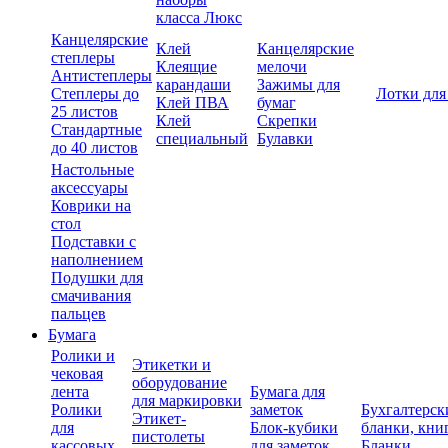
класса Люкс
Канцелярские
Клей
Канцелярские
степлеры
Клеящие
мелочи
Антистеплеры
карандаши
Зажимы для
Степлеры до
Лотки для
Клей ПВА
бумаг
25 листов
Клей
Скрепки
Стандартные
специальный
Булавки
до 40 листов
Настольные
аксессуары
Коврики на
стол
Подставки с
наполнением
Подушки для
смачивания
пальцев
Бумага
Ролики и
Этикетки и
чековая
оборудование
лента
Бумага для
для маркировки
Ролики
заметок
Бухгалтерск
Этикет-
для
Блок-кубики
бланки, кни
пистолеты
кассовых
для заметок
Бланки