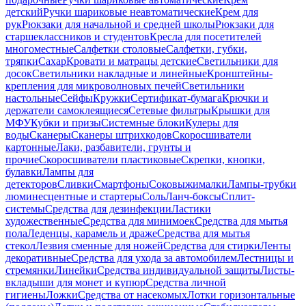
детский
Ручки шариковые неавтоматические
Крем для
рук
Рюкзаки для начальной и средней школы
Рюкзаки для
старшеклассников и студентов
Кресла для посетителей
многоместные
Салфетки столовые
Салфетки, губки,
тряпки
Сахар
Кровати и матрацы детские
Светильники для
досок
Светильники накладные и линейные
Кронштейны-
крепления для микроволновых печей
Светильники
настольные
Сейфы
Кружки
Сертификат-бумага
Крючки и
держатели самоклеящиеся
Сетевые фильтры
Крышки для
МФУ
Кубки и призы
Системные блоки
Кулеры для
воды
Сканеры
Сканеры штрихкодов
Скоросшиватели
картонные
Лаки, разбавители, грунты и
прочие
Скоросшиватели пластиковые
Скрепки, кнопки,
булавки
Лампы для
детекторов
Сливки
Смартфоны
Соковыжималки
Лампы-трубки
люминесцентные и стартеры
Соль
Ланч-боксы
Сплит-
системы
Средства для дезинфекции
Ластики
художественные
Средства для минимоек
Средства для мытья
пола
Леденцы, карамель и драже
Средства для мытья
стекол
Лезвия сменные для ножей
Средства для стирки
Ленты
декоративные
Средства для ухода за автомобилем
Лестницы и
стремянки
Линейки
Средства индивидуальной защиты
Листы-
вкладыши для монет и купюр
Средства личной
гигиены
Ложки
Средства от насекомых
Лотки горизонтальные