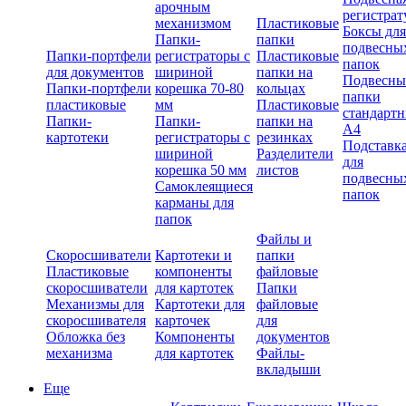
арочным
регистрат
механизмом
Пластиковые
Боксы для
Папки-
папки
подвесны
Папки-портфели
регистраторы с
Пластиковые
папок
для документов
шириной
папки на
Подвесны
Папки-портфели
корешка 70-80
кольцах
папки
пластиковые
мм
Пластиковые
стандарт
Папки-
Папки-
папки на
А4
картотеки
регистраторы с
резинках
Подставк
шириной
Разделители
для
корешка 50 мм
листов
подвесны
Самоклеящиеся
папок
карманы для
папок
Файлы и
Скоросшиватели
Картотеки и
папки
Пластиковые
компоненты
файловые
скоросшиватели
для картотек
Папки
Механизмы для
Картотеки для
файловые
скоросшивателя
карточек
для
Обложка без
Компоненты
документов
механизма
для картотек
Файлы-
вкладыши
Еще