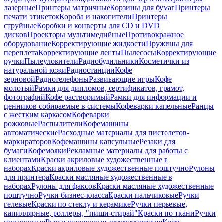
лазерные
Принтеры матричные
Корзины для бумаг
Принтеры
печати этикеток
Короба и накопители
Принтеры
струйные
Коробки и конверты для CD и DVD
дисков
Проекторы мультимедийные
Противокражное
оборудование
Корректирующие жидкости
Пружины для
переплета
Корректирующие ленты
Пылесосы
Корректирующие
ручки
Пылеуловители
Радиобудильники
Косметички из
натуральной кожи
Радиостанции
Кофе
зерновой
Радиотелефоны
Развивающие игры
Кофе
молотый
Рамки для дипломов, сертификатов, грамот,
фотографий
Кофе растворимый
Рамки для информации и
ценников собираемые в системы
Кофеварки капельные
Ранцы
с жестким каркасом
Кофеварки
рожковые
Распылители
Кофемашины
автоматические
Расходные материалы для пистолетов-
маркираторов
Кофемашины капсульные
Резаки для
бумаги
Кофемолки
Рекламные материалы для работы с
клиентами
Краски акриловые художественные в
наборах
Краски акриловые художественные поштучно
Рулоны
для принтера
Краски масляные художественные в
наборах
Рулоны для факсов
Краски масляные художественные
поштучно
Ручки бизнес-класса
Краски пальчиковые
Ручки
гелевые
Краски по стеклу и керамике
Ручки перьевые,
капиллярные, роллеры, "пиши-стирай"
Краски по ткани
Ручки
подарочные
Ручки шариковые автоматические
Крем