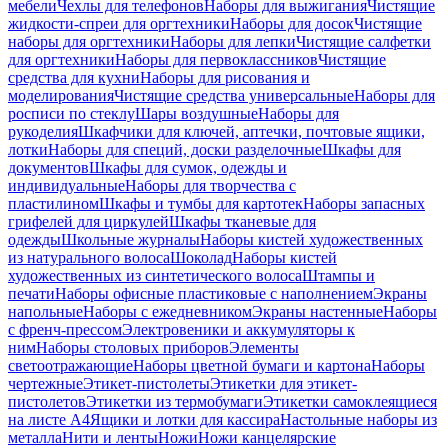
мебели
Чехлы для телефонов
Наборы для выжигания
Чистящие
жидкости-спреи для оргтехники
Наборы для досок
Чистящие
наборы для оргтехники
Наборы для лепки
Чистящие салфетки
для оргтехники
Наборы для первоклассников
Чистящие
средства для кухни
Наборы для рисования и
моделирования
Чистящие средства универсальные
Наборы для
росписи по стеклу
Шары воздушные
Наборы для
рукоделия
Шкафчики для ключей, аптечки, почтовые ящики,
лотки
Наборы для специй, доски разделочные
Шкафы для
документов
Шкафы для сумок, одежды и
индивидуальные
Наборы для творчества с
пластилином
Шкафы и тумбы для картотек
Наборы запасных
грифелей для циркулей
Шкафы тканевые для
одежды
Школьные журналы
Наборы кистей художественных
из натурального волоса
Шоколад
Наборы кистей
художественных из синтетического волоса
Штампы и
печати
Наборы офисные пластиковые с наполнением
Экраны
напольные
Наборы с ежедневником
Экраны настенные
Наборы
с френч-прессом
Электровеники и аккумуляторы к
ним
Наборы столовых приборов
Элементы
светоотражающие
Наборы цветной бумаги и картона
Наборы
чертежные
Этикет-пистолеты
Этикетки для этикет-
пистолетов
Этикетки из термобумаги
Этикетки самоклеящиеся
на листе А4
Ящики и лотки для кассира
Настольные наборы из
металла
Нити и ленты
Ножи
Ножи канцелярские