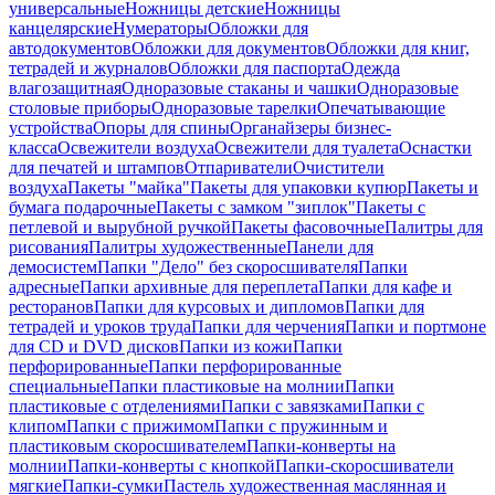
универсальные
Ножницы детские
Ножницы
канцелярские
Нумераторы
Обложки для
автодокументов
Обложки для документов
Обложки для книг,
тетрадей и журналов
Обложки для паспорта
Одежда
влагозащитная
Одноразовые стаканы и чашки
Одноразовые
столовые приборы
Одноразовые тарелки
Опечатывающие
устройства
Опоры для спины
Органайзеры бизнес-
класса
Освежители воздуха
Освежители для туалета
Оснастки
для печатей и штампов
Отпариватели
Очистители
воздуха
Пакеты "майка"
Пакеты для упаковки купюр
Пакеты и
бумага подарочные
Пакеты с замком "зиплок"
Пакеты с
петлевой и вырубной ручкой
Пакеты фасовочные
Палитры для
рисования
Палитры художественные
Панели для
демосистем
Папки "Дело" без скоросшивателя
Папки
адресные
Папки архивные для переплета
Папки для кафе и
ресторанов
Папки для курсовых и дипломов
Папки для
тетрадей и уроков труда
Папки для черчения
Папки и портмоне
для CD и DVD дисков
Папки из кожи
Папки
перфорированные
Папки перфорированные
специальные
Папки пластиковые на молнии
Папки
пластиковые с отделениями
Папки с завязками
Папки с
клипом
Папки с прижимом
Папки с пружинным и
пластиковым скоросшивателем
Папки-конверты на
молнии
Папки-конверты с кнопкой
Папки-скоросшиватели
мягкие
Папки-сумки
Пастель художественная маслянная и