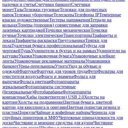
палочки и счеты
Счетчики банкнот
Счетчики
монет
Тазы
Тележки грузовые
Тележки для подвесных
папок
Тележки уборочные
Телескопы
Телефоны IP
Темперные
краски художественные
Тестеры напряжения
Тетради на
кольцах
Тонеры (порошок) совместимые для заправки
лазерных картриджей
Точилки механические
Точилки
ручные
Точилки электрические
Транспортиры
Трафареты и
лекала
Трафареты-раскраски
Треугольники
Тряпки для
пола
Туалетная бумага профессиональная
Тубусы для
чертежей
Тушь
Удлинители в бухтах и на рамках
Удлинители на
катушке
Указки
Упаковочная бумага
Упаковочные клейкие
ленты
Упаковочные рекламные материалы
Упаковщики
банкнот
Урны-пепельницы
Утюги
Уход за обувью и
одеждой
Фартуки
Фартуки для уроков труда
Фетр
Фильтры для
очистителя воздуха
Флаги и знамена
Фольга для
выпечки
Фольга цветная
Фотоаппараты
зеркальные
Фотоаппараты системные
(беззеркальные)
Фотобарабаны
Фотоаппараты
компактные
Хабы (разветвители) USB 2.0
Холсты на
картоне
Холсты на подрамнике
Цветная бумага, цветной
картон для квиллинга и оригами
Цветная пористая резина и
пластик
Циркули
Чайные и кофейные наборы
Чернила для
струйных принтеров и МФУ
Чертежные принадлежности для
доски
Чистящие и моющие средства для кухни
Чистящие
средства для досок
Швабры и комплекты для мытья