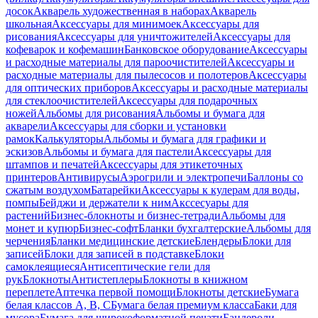
досок
Акварель художественная в наборах
Акварель
школьная
Аксессуары для минимоек
Аксессуары для
рисования
Аксессуары для уничтожителей
Аксессуары для
кофеварок и кофемашин
Банковское оборудование
Аксессуары
и расходные материалы для пароочистителей
Аксессуары и
расходные материалы для пылесосов и полотеров
Аксессуары
для оптических приборов
Аксессуары и расходные материалы
для стеклоочистителей
Аксессуары для подарочных
ножей
Альбомы для рисования
Альбомы и бумага для
акварели
Аксессуары для сборки и установки
рамок
Калькуляторы
Альбомы и бумага для графики и
эскизов
Альбомы и бумага для пастели
Аксессуары для
штампов и печатей
Аксессуары для этикеточных
принтеров
Антивирусы
Аэрогрили и электропечи
Баллоны со
сжатым воздухом
Батарейки
Аксессуары к кулерам для воды,
помпы
Бейджи и держатели к ним
Акссесуары для
растений
Бизнес-блокноты и бизнес-тетради
Альбомы для
монет и купюр
Бизнес-софт
Бланки бухгалтерские
Альбомы для
черчения
Бланки медицинские детские
Блендеры
Блоки для
записей
Блоки для записей в подставке
Блоки
самоклеящиеся
Антисептические гели для
рук
Блокноты
Антистеплеры
Блокноты в книжном
переплете
Аптечка первой помощи
Блокноты детские
Бумага
белая классов А, В, С
Бумага белая премиум класса
Баки для
мусора
Бумага для широкоформатной печати
Бандероли,