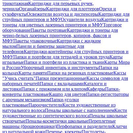
трикотажная
Картриджи для перьевых ручек,
чернила
Органайзеры
Картриджи для плоттеров
Орехи и
сухофрукты
Освежители воздуха и диспенсеры
Картриджи для
струйных принтеров и МФУ
Осушители воздуха
Картриджи и
тонеры для цветных лазерных принтеров и МФУ
Торговое
оборудование
Пакеты почтовые
Картриджи и тонеры для
черно-белых лазерных принтеров, копиров, факсов и
МФУ
Пакеты упаковочные
Картриджи с жидким
мылом
Панели и бамперы защитные для
телефонов
Картриджи-контейнеры для струйных принтеров и
МФУ
Папки и портфели для тетрадей и уроков труда
Карты
игральные
Папки и портфели из пластика и ткани
Карты Мира
и России
Уборочный инвентарь и инструменты
Папки на
кольцах
Карты памяти
Папки на резинках пластиковые
Кассы
"Учись считать"
Папки презентационные
Кассы символов для
наборных печатей
Папки с вкладышами
Каталоги и
листовки
Папки с прижимом или клипом
Кафедры
Папки-
конверты пластиковые
Кашпо для цветов
Папки-регистраторы
с арочным механизмом
Папки-уголки
пластиковые
Пароочистители
Кисти художественные из
натурального волоса
Пеналы школьные с наполнением
Кисти
художественные из синтетического волоса
Пеналы школьные
створчатые
Пеналы-косметички школьные
Переплетные
машины (брошюровщики)
Перфопапки и разделители
Клатчи
из натуральной кожи
Печенье, крекеры
Пистолеты-