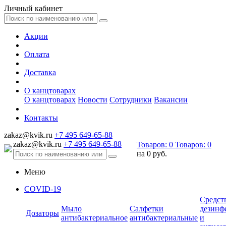
Личный кабинет
Акции
Оплата
Доставка
О канцтоварах
О канцтоварах
Новости
Сотрудники
Вакансии
Контакты
zakaz@kvik.ru
+7 495 649-65-88
zakaz@kvik.ru
+7 495 649-65-88
Товаров:
0
Товаров:
0
на
0 руб.
Меню
COVID-19
Средст
Мыло
Салфетки
дезинф
Дозаторы
антибактериальное
антибактериальные
и