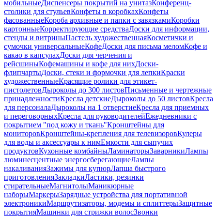
мобильные
Диспенсеры покрытий на унитаз
Конференц-
столики для стульев
Конфеты в коробках
Конфеты
фасованные
Короба архивные и папки с завязками
Коробки
картонные
Корректирующие средства
Доски для информации,
стенды и витрины
Пастель художественная
Косметички и
сумочки универсальные
Кофе
Доски для письма мелом
Кофе и
какао в капсулах
Доски для черчения и
рейсшины
Кофемашины и кофе для них
Доски-
флипчарты
Доски, стеки и формочки для лепки
Краски
художественные
Красящие ролики для этикет-
пистолетов
Дыроколы до 300 листов
Письменные и чертежные
принадлежности
Кресла детские
Дыроколы до 50 листов
Кресла
для персонала
Дыроколы на 1 отверстие
Кресла для приемных
и переговорных
Кресла для руководителей
Ежедневники с
покрытием "под кожу и ткань"
Кронштейны для
мониторов
Кронштейны-крепления для телевизоров
Кулеры
для воды и аксессуары к ним
Емкости для сыпучих
продуктов
Кухонные комбайны
Ламинаторы
Заварники
Лампы
люминесцентные энергосберегающие
Лампы
накаливания
Зажимы для купюр
Лапша быстрого
приготовления
Закладки
Ластики, резинки
стирательные
Магнитолы
Маникюрные
наборы
Маркеры
Зарядные устройства для портативной
электроники
Маршрутизаторы, модемы и сплиттеры
Защитные
покрытия
Машинки для стрижки волос
Звонки