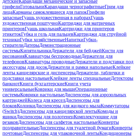
детские
Карандаши механические и запасные
грифели
Готовальни
Карандаши чернографитные
Грим для
лица
Карманы самоклеящиеся для папок
Грифели
запасные
Гуашь художественная в наборах
Гуашь
художественная поштучно
Картриджи для матричных
принтеров
Гуашь школьная
Картриджи для принтеров
этикеток
Губка и гель для пальцев
Картриджи для струйной
техники
Губки хозяйственные
Напитки
Губки-
стиратели
Датеры
Демонстрационные
системы
Кипятильники
Держатели для бейджей
Кисти для
рисования
Клавиатуры беспроводные
Держатели для
телефонов
Клавиатуры проводные
Держатели и подставки под
аксессуары для досок
Держатели и рамки напольные
Клейкие
ленты канцелярские и диспенсеры
Держатели, таблички и
подставки настольные
Клейкие ленты специальные
Детекторы
банкнот
Книги бухгалтерские
Книги учета
универсальные
Коврики для мыши
Операционные
системы
Коврики настольные
Диспенсеры для аэрозольных
картриджей
Колеса для кресел
Диспенсеры для
блоков
Колонки
Диспенсеры для жидкого мыла
Коммутаторы
(Switch)
Диспенсеры для канцелярской ленты
Комоды и
ящики
Диспенсеры для полотенец
Комплектующие для
резаков
Диспенсеры для салфеток настольные
Конверты
поздравительные
Диспенсеры для туалетной бумаги
Конверты
почтовые
Диспенсеры для упаковочной ленты
Кондиционеры