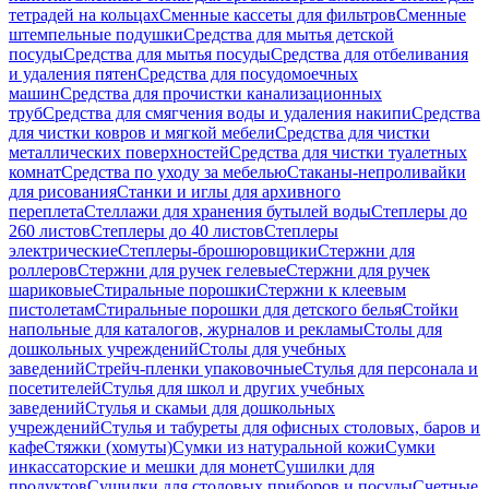
тетрадей на кольцах
Сменные кассеты для фильтров
Сменные
штемпельные подушки
Средства для мытья детской
посуды
Средства для мытья посуды
Средства для отбеливания
и удаления пятен
Средства для посудомоечных
машин
Средства для прочистки канализационных
труб
Средства для смягчения воды и удаления накипи
Средства
для чистки ковров и мягкой мебели
Средства для чистки
металлических поверхностей
Средства для чистки туалетных
комнат
Средства по уходу за мебелью
Стаканы-непроливайки
для рисования
Станки и иглы для архивного
переплета
Стеллажи для хранения бутылей воды
Степлеры до
260 листов
Степлеры до 40 листов
Степлеры
электрические
Степлеры-брошюровщики
Стержни для
роллеров
Стержни для ручек гелевые
Стержни для ручек
шариковые
Стиральные порошки
Стержни к клеевым
пистолетам
Стиральные порошки для детского белья
Стойки
напольные для каталогов, журналов и рекламы
Столы для
дошкольных учреждений
Столы для учебных
заведений
Стрейч-пленки упаковочные
Стулья для персонала и
посетителей
Стулья для школ и других учебных
заведений
Стулья и скамьи для дошкольных
учреждений
Стулья и табуреты для офисных столовых, баров и
кафе
Стяжки (хомуты)
Сумки из натуральной кожи
Сумки
инкассаторские и мешки для монет
Сушилки для
продуктов
Сушилки для столовых приборов и посуды
Счетные