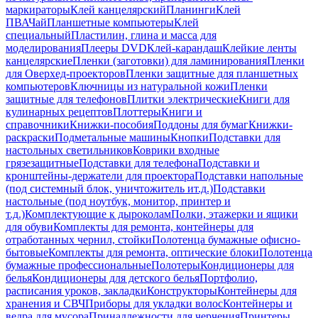
маркираторы
Клей канцелярский
Планинги
Клей
ПВА
Чай
Планшетные компьютеры
Клей
специальный
Пластилин, глина и масса для
моделирования
Плееры DVD
Клей-карандаш
Клейкие ленты
канцелярские
Пленки (заготовки) для ламинирования
Пленки
для Оверхед-проекторов
Пленки защитные для планшетных
компьютеров
Ключницы из натуральной кожи
Пленки
защитные для телефонов
Плитки электрические
Книги для
кулинарных рецептов
Плоттеры
Книги и
справочники
Книжки-пособия
Поддоны для бумаг
Книжки-
раскраски
Подметальные машины
Кнопки
Подставки для
настольных светильников
Коврики входные
грязезащитные
Подставки для телефона
Подставки и
кронштейны-держатели для проектора
Подставки напольные
(под системный блок, уничтожитель ит.д.)
Подставки
настольные (под ноутбук, монитор, принтер и
т.д.)
Комплектующие к дыроколам
Полки, этажерки и ящики
для обуви
Комплекты для ремонта, контейнеры для
отработанных чернил, стойки
Полотенца бумажные офисно-
бытовые
Комплекты для ремонта, оптические блоки
Полотенца
бумажные профессиональные
Полотеры
Кондиционеры для
белья
Кондиционеры для детского белья
Портфолио,
расписания уроков, закладки
Конструкторы
Контейнеры для
хранения и СВЧ
Приборы для укладки волос
Контейнеры и
ведра для мусора
Принадлежности для черчения
Принтеры