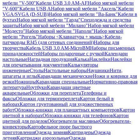
мебели "V-500"
Кабели USB 3.0 AM-AF
Набор мягкой мебели
"V-600"
Кабели USB A
Набор мягкой мебели "Аксель"
Кабели
VGA/SVGA (D-SUB)
Набор мягкой мебели "Ва-Банк"
Кабели в
бухтах
Набор мягкой мебели "Гарда"
Спецодежда и средства
защиты
Набор мягкой мебели "Милано"
Набор мягкой мебели
"Модесто"
Набор мягкой мебели "Наполи"
Набор мягкой
мебели "Ригель"
Наборы <Клавиатура + мышь>
Кабели-
патчкорды RJ45 (для сетевых соединений)
Наборы для
творчества
Кабель USB 3.0 AM-MicroBM
Наборы письменных
принадлежностей
Наборы подарочные с ручкой
Календари
настольные
Наградная продукция
Калька
Наклейки
Наклейки
для опечатывания документов
Калькуляторы
инженерные
Столы
Настольные наборы
Наушники
Нити,
шпагаты и иглы
Карандаши механические
Ножи и коврики для
резки
Ножницы
Карандаши специальные
Нормативно-правовая
литература
Ноутбуки
Карандаши цветные
акварельные
Обложки для переплета
Телефоны и
факсы
Обложки для термопереплета
Картон белый в
наборах
Картон грунтованный для художественных
работ
Обложки-книжки для планшетных компьютеров
Картон
цветной в наборах
Обложки-книжки для телефонов
Картон
цветной для поделок
Обогреватели масляные
Обогреватели-
конвекторы
Картофельное пюре быстрого
приготовления
Одежда зимняя
Картридеры
Одежда
летняя
Картриджи аэрозольные
Одежда