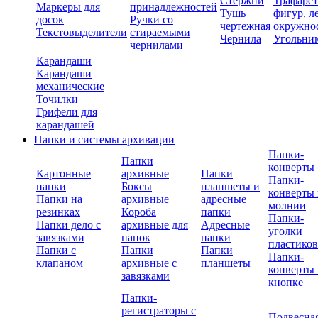
Стержни
Трафаре
Маркеры для
принадлежностей
Тушь
фигур, л
досок
Ручки со
чертежная
окружно
Текстовыделители
стираемыми
Чернила
Угольни
чернилами
Карандаши
Карандаши
механические
Точилки
Грифели для
карандашей
Папки и системы архивации
Папки-
Папки
конверты
Картонные
архивные
Папки
Папки-
папки
Боксы
планшеты и
конверты 
Папки на
архивные
адресные
молнии
резинках
Короба
папки
Папки-
Папки дело с
архивные для
Адресные
уголки
завязками
папок
папки
пластико
Папки с
Папки
Папки
Папки-
клапаном
архивные с
планшеты
конверты 
завязками
кнопке
Папки-
регистраторы с
Подвесна