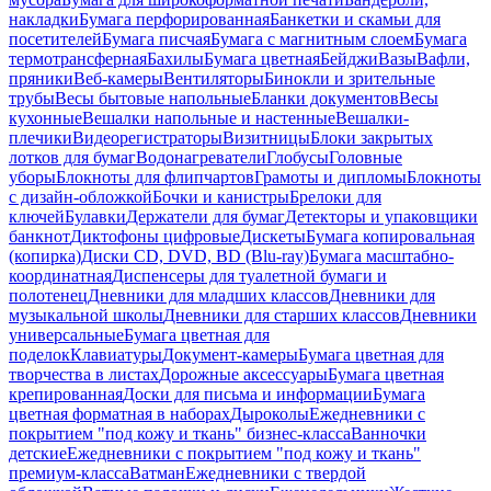
накладки
Бумага перфорированная
Банкетки и скамьи для
посетителей
Бумага писчая
Бумага с магнитным слоем
Бумага
термотрансферная
Бахилы
Бумага цветная
Бейджи
Вазы
Вафли,
пряники
Веб-камеры
Вентиляторы
Бинокли и зрительные
трубы
Весы бытовые напольные
Бланки документов
Весы
кухонные
Вешалки напольные и настенные
Вешалки-
плечики
Видеорегистраторы
Визитницы
Блоки закрытых
лотков для бумаг
Водонагреватели
Глобусы
Головные
уборы
Блокноты для флипчартов
Грамоты и дипломы
Блокноты
с дизайн-обложкой
Бочки и канистры
Брелоки для
ключей
Булавки
Держатели для бумаг
Детекторы и упаковщики
банкнот
Диктофоны цифровые
Дискеты
Бумага копировальная
(копирка)
Диски CD, DVD, BD (Blu-ray)
Бумага масштабно-
координатная
Диспенсеры для туалетной бумаги и
полотенец
Дневники для младших классов
Дневники для
музыкальной школы
Дневники для старших классов
Дневники
универсальные
Бумага цветная для
поделок
Клавиатуры
Документ-камеры
Бумага цветная для
творчества в листах
Дорожные аксессуары
Бумага цветная
крепированная
Доски для письма и информации
Бумага
цветная форматная в наборах
Дыроколы
Ежедневники с
покрытием "под кожу и ткань" бизнес-класса
Ванночки
детские
Ежедневники с покрытием "под кожу и ткань"
премиум-класса
Ватман
Ежедневники с твердой