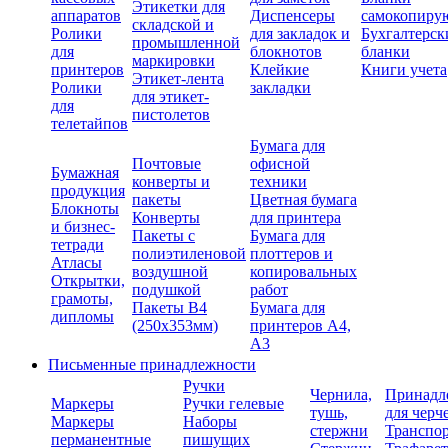
Этикетки для
аппаратов
Диспенсеры
самокопиру
складской и
Ролики
для закладок и
Бухгалтерск
промышленной
для
блокнотов
бланки
маркировки
принтеров
Клейкие
Книги учета
Этикет-лента
Ролики
закладки
для этикет-
для
пистолетов
телетайпов
Бумага для
Почтовые
офисной
Бумажная
конверты и
техники
продукция
пакеты
Цветная бумага
Блокноты
Конверты
для принтера
и бизнес-
Пакеты с
Бумага для
тетради
полиэтиленовой
плоттеров и
Атласы
воздушной
копировальных
Открытки,
подушкой
работ
грамоты,
Пакеты В4
Бумага для
дипломы
(250х353мм)
принтеров А4,
А3
Письменные принадлежности
Ручки
Чернила,
Принадл
Маркеры
Ручки гелевые
тушь,
для черч
Маркеры
Наборы
стержни
Транспо
перманентные
пишущих