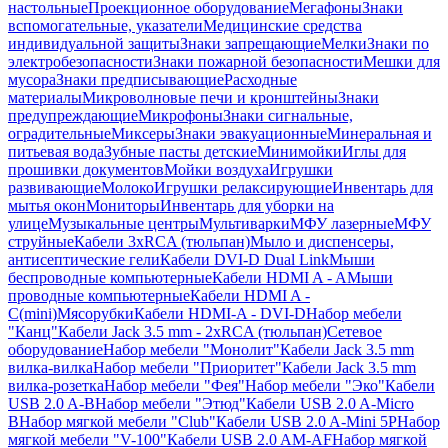
настольные
Проекционное оборудование
Мегафоны
Знаки
вспомогательные, указатели
Медицинские средства
индивидуальной защиты
Знаки запрещающие
Мелки
Знаки по
электробезопасности
Знаки пожарной безопасности
Мешки для
мусора
Знаки предписывающие
Расходные
материалы
Микроволновые печи и кронштейны
Знаки
предупреждающие
Микрофоны
Знаки сигнальные,
оградительные
Миксеры
Знаки эвакуационные
Минеральная и
питьевая вода
Зубные пасты детские
Минимойки
Иглы для
прошивки документов
Мойки воздуха
Игрушки
развивающие
Молоко
Игрушки релаксирующие
Инвентарь для
мытья окон
Мониторы
Инвентарь для уборки на
улице
Музыкальные центры
Мультиварки
МФУ лазерные
МФУ
струйные
Кабели 3xRCA (тюльпан)
Мыло и диспенсеры,
антисептические гели
Кабели DVI-D Dual Link
Мыши
беспроводные компьютерные
Кабели HDMI A - A
Мыши
проводные компьютерные
Кабели HDMI A -
C(mini)
Мясорубки
Кабели HDMI-A - DVI-D
Набор мебели
"Канц"
Кабели Jack 3.5 mm - 2xRCA (тюльпан)
Сетевое
оборудование
Набор мебели "Монолит"
Кабели Jack 3.5 mm
вилка-вилка
Набор мебели "Приоритет"
Кабели Jack 3.5 mm
вилка-розетка
Набор мебели "Фея"
Набор мебели "Эко"
Кабели
USB 2.0 A-B
Набор мебели "Этюд"
Кабели USB 2.0 A-Micro
B
Набор мягкой мебели "Club"
Кабели USB 2.0 A-Mini 5P
Набор
мягкой мебели "V-100"
Кабели USB 2.0 AM-AF
Набор мягкой