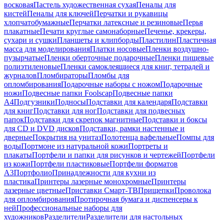
восковая
Пастель художественная сухая
Пеналы для
кистей
Пеналы для ключей
Перчатки и рукавицы
хлопчатобумажные
Перчатки латексные и резиновые
Перья
плакатные
Печати круглые самонаборные
Печенье, крекеры,
сухари и сушки
Планшеты и клипборды
Пластилин
Пластичная
масса для моделирования
Платки носовые
Пленки воздушно-
пузырчатые
Пленки оберточные подарочные
Пленки пищевые
полиэтиленовые
Пленки самоклеящиеся для книг, тетрадей и
журналов
Пломбираторы
Пломбы для
опломбирования
Подарочные наборы с ножом
Подарочные
ножи
Подвесные папки Foolscap
Подвесные папки
А4
Подгузники
Подносы
Подставки для календаря
Подставки
для книг
Подставки для ног
Подставки для подвесных
папок
Подставки для скрепок магнитные
Подставки и боксы
для CD и DVD дисков
Подставки, рамки настенные и
дверные
Покрытия на унитаз
Полотенца вафельные
Помпы для
воды
Портмоне из натуральной кожи
Портреты и
плакаты
Портфели и папки для рисунков и чертежей
Портфели
из кожи
Портфели пластиковые
Портфели форматов
А3
Портфолио
Принадлежности для кухни из
пластика
Принтеры лазерные монохромные
Принтеры
лазерные цветные
Приставки Смарт-ТВ
Прищепки
Проволока
для опломбирования
Протирочная бумага и диспенсеры к
ней
Профессиональные наборы для
художников
Разделители
Разделители для настольных