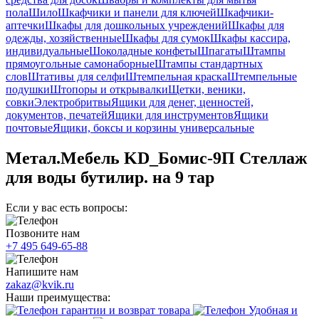
пола
Шило
Шкафчики и панели для ключей
Шкафчики-
аптечки
Шкафы для дошкольных учреждений
Шкафы для
одежды, хозяйственные
Шкафы для сумок
Шкафы кассира,
индивидуальные
Шоколадные конфеты
Шпагаты
Штампы
прямоугольные самонаборные
Штампы стандартных
слов
Штативы для селфи
Штемпельная краска
Штемпельные
подушки
Штопоры и открывалки
Щетки, веники,
совки
Электробритвы
Ящики для денег, ценностей,
документов, печатей
Ящики для инструментов
Ящики
почтовые
Ящики, боксы и корзины универсальные
Метал.Мебель KD_Бомис-9П Стеллаж
для воды бутилир. на 9 тар
Если у вас есть вопросы:
Позвоните нам
+7 495 649-65-88
Напишите нам
zakaz@kvik.ru
Наши преимущества:
гарантии и возврат товара
Удобная и